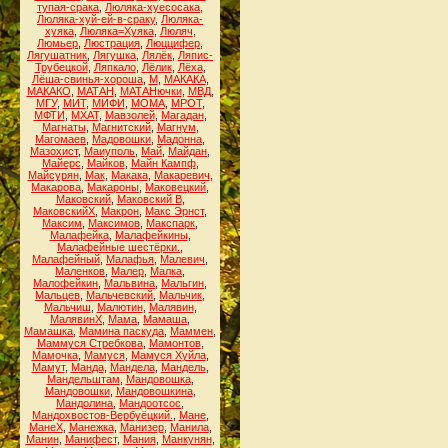
тупая-срака
,
Люляка-хуесосака
,
Люляка-хуй-ей-в-сраку
,
Люляка-
хуяка
,
Люляка=Хуяка
,
Люляч
,
Люмьер
,
Люстрация
,
Люццифер
,
Лягушатник
,
Лягушка
,
Лялёк
,
Ляпис-
Трубецкой
,
Ляпкало
,
Лёлик
,
Лёха
,
Лёша-свинья-хороша
,
М
,
МАКАКА
,
МАКАКО
,
МАТАН
,
МАТАНючки
,
МВД
,
МГУ
,
МИТ
,
МИФИ
,
МОМА
,
МРОТ
,
МФТИ
,
МХАТ
,
Мавзолей
,
Магадан
,
Магнаты
,
Магнитский
,
Магнум
,
Магомаев
,
Мадовошки
,
Мадонна
,
Мазохист
,
Маиуполь
,
Май
,
Майдан
,
Майерс
,
Майков
,
Майн Кампф
,
Майсурян
,
Мак
,
Макака
,
Макаревич
,
Макарова
,
Макароны
,
Маковецкий
,
Маковский
,
Маковский В
,
МаковскийХ
,
Макрон
,
Макс Эрнст
,
Максим
,
Максимов
,
Макспарк
,
Малафейка
,
Малафейкины
,
Малафейные шестёрки.
,
Малафейный
,
Малафья
,
Малевич
,
Маленков
,
Малер
,
Малка
,
Малофейкин
,
Мальвина
,
Мальгин
,
Мальцев
,
Мальчевский
,
Мальчик
,
Мальчиш
,
Малютин
,
Малявин
,
МалявинХ
,
Мама
,
Мамаша
,
Мамашка
,
Мамина паскуда
,
Маммен
,
Маммуся Стребкова
,
Мамонтов
,
Мамочка
,
Мамуся
,
Мамуся Хуйла
,
Мамут
,
Манда
,
Мандела
,
Мандель
,
Мандельштам
,
Мандовошка
,
Мандовошки
,
Мандовошкина
,
Мандолина
,
Мандоотсос
,
Мандохвостов-Вербуёцкий.
,
Мане
,
МанеХ
,
Манежка
,
Манизер
,
Манила
,
Манин
,
Манифест
,
Мания
,
Манкунян
,