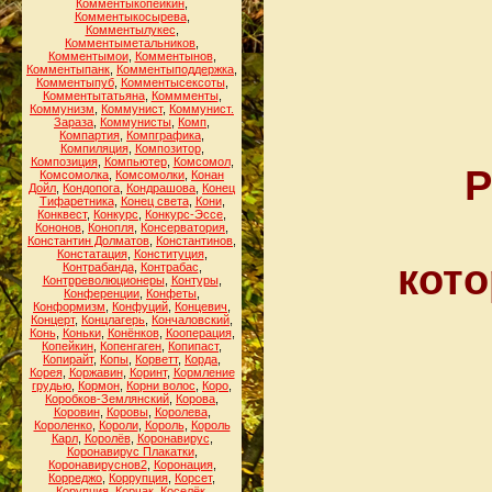
Комментыкопейкин
,
Комментыкосырева
,
Комментылукес
,
Комментыметальников
,
Комментымои
,
Комментынов
,
Комментыпанк
,
Комментыподдержка
,
Комментыпуб
,
Комментысексоты
,
Комментытатьяна
,
Коммменты
,
Коммунизм
,
Коммунист
,
Коммунист.
Зараза
,
Коммунисты
,
Комп
,
Компартия
,
Компграфика
,
Компиляция
,
Композитор
,
Композиция
,
Компьютер
,
Комсомол
,
Р
Комсомолка
,
Комсомолки
,
Конан
Дойл
,
Кондопога
,
Кондрашова
,
Конец
Тифаретника
,
Конец света
,
Кони
,
Конквест
,
Конкурс
,
Конкурс-Эссе
,
Кононов
,
Конопля
,
Консерватория
,
Константин Долматов
,
Константинов
,
Констатация
,
Конституция
,
кото
Контрабанда
,
Контрабас
,
Контрреволюционеры
,
Контуры
,
Конференции
,
Конфеты
,
Конформизм
,
Конфуций
,
Концевич
,
Концерт
,
Концлагерь
,
Кончаловский
,
Конь
,
Коньки
,
Конёнков
,
Кооперация
,
Копейкин
,
Копенгаген
,
Копипаст
,
Копирайт
,
Копы
,
Корветт
,
Корда
,
Корея
,
Коржавин
,
Коринт
,
Кормление
грудью
,
Кормон
,
Корни волос
,
Коро
,
Коробков-Землянский
,
Корова
,
Коровин
,
Коровы
,
Королева
,
Короленко
,
Короли
,
Король
,
Король
Карл
,
Королёв
,
Коронавирус
,
Коронавирус Плакатки
,
Коронавируснов2
,
Коронация
,
Корреджо
,
Коррупция
,
Корсет
,
Корупция
,
Корчак
,
Коселёк
,