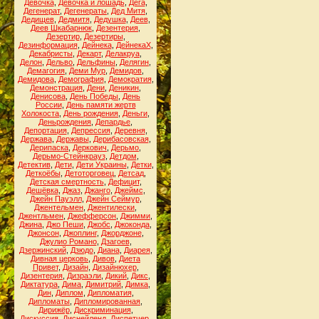
Девочка
,
Девочка и лошадь
,
Дега
,
Дегенерат
,
Дегенераты
,
Дед Митя
,
Дедищев
,
Дедмитя
,
Дедушка
,
Деев
,
Деев Шкабарнюк
,
Дезентерия
,
Дезертир
,
Дезертиры
,
Дезинформация
,
Дейнека
,
ДейнекаХ
,
Декабристы
,
Декарт
,
Делакруа
,
Делон
,
Дельво
,
Дельфины
,
Делягин
,
Демагогия
,
Деми Мур
,
Демидов
,
Демидова
,
Демография
,
Демократия
,
Демонстрация
,
Дени
,
Деникин
,
Денисова
,
День Победы
,
День
России
,
День памяти жертв
Холокоста
,
День рождения
,
Деньги
,
Деньрождения
,
Депардье
,
Депортация
,
Депрессия
,
Деревня
,
Держава
,
Державы
,
Дерибасовская
,
Дерипаска
,
Деркович
,
Дерьмо
,
Дерьмо-Стейнкрауз
,
Детдом
,
Детектив
,
Дети
,
Дети Украины
,
Детки
,
Деткоёбы
,
Детоторговец
,
Детсад
,
Детская смертность
,
Дефицит
,
Дешёвка
,
Джаз
,
Джанго
,
Джеймс
,
Джейн Пауэлл
,
Джейн Сеймур
,
Джентельмен
,
Джентилески
,
Джентльмен
,
Джефферсон
,
Джимми
,
Джина
,
Джо Пеши
,
Джобс
,
Джоконда
,
Джонсон
,
Джоплинг
,
Джорджоне
,
Джулио Романо
,
Дзагоев
,
Дзержинский
,
Дзюдо
,
Диана
,
Диарея
,
Дивная церковь
,
Дивов
,
Диета
Привет
,
Дизайн
,
Дизайнюхер
,
Дизентерия
,
Дизраэли
,
Дикий
,
Дикс
,
Диктатура
,
Дима
,
Димитрий
,
Димка
,
Дин
,
Диплом
,
Дипломатия
,
Дипломаты
,
Дипломированная
,
Дирижёр
,
Дискриминация
,
Дискуссия
,
Диснейленд
,
Диспетчер
,