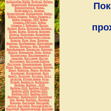
Водородная бомба
,
Водочка
,
Водяра
,
Пок
Воеводский
,
Военачальники
,
Военнопленные
,
Вождь
,
Возбудимость
,
Возврат
,
Вознесенский
,
Возрождение
,
Война
,
Война Украины
,
Война Украины-2
,
Война Украины. ЛЖР
,
Война
Украины.ЛЖРнов3
,
Война-
про
Украины-3
,
Войнович
,
Вокзал
,
Воланд
,
Волга
,
Волгоград
,
Волдерс
,
Волки
,
Волны
,
Вологда
,
Володин
,
Волосы
,
Волочкова
,
Волшебник
,
Волшебник Изумрудного города
,
Вольтер
,
Воля
,
Вонь
,
Вонючка
,
Вонючки
,
Воображение
,
Вооружение
,
Вопрос
,
Вопросы
,
Вор
,
Воробей
,
Воробьянинов
,
Воровство
,
Воронеж
,
Ворота
,
Ворошилов
,
Воры
,
Ворьё
,
Воскресенье
,
Воспоминания о
прошлом
,
Восстание
,
Восток
,
Востоковед
,
Восточная Европа
,
Восточное
,
Воцерковление
,
Вошак
,
Воши
,
Вошь. Мишка скотина
,
Вперде
,
Враги
,
Врангель
,
Врачи
,
Врубель
,
Вселенная
,
Вселеннная
,
Всех
банить
,
Всортире
,
Всхлипы
,
Всё с
заглотом
,
Вторая армия
,
Вузы
,
Вулкан
,
Вшивости
,
Выбегалло
,
Выборы
,
Выборы - 2018
,
Выборы-2018
,
Выборы-2018Ю
,
Выборы-2020
,
Выборы-2021
,
Выборы-2023
,
Выборы-2024
,
Выборы1
,
Выборы2024
,
Выгребная
яма
,
Выдра
,
Выебать
,
Выпивка
,
Выродки
,
Высоцкий
,
Высоцкий-
цитата
,
Выставка
,
Высшая Власть
,
Выходной
,
Вышнеградский
,
Вьетнам
,