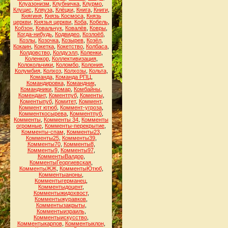
Клуазонизм
,
Клубничка
,
Клурмо
,
Клуцис
,
Кляуза
,
Клёцки
,
Книга
,
Книги
,
Княгиня
,
Князь Космоса
,
Князь
церкви
,
Князья церкви
,
Коба
,
Кобель
,
Кобзон
,
Ковальчук
,
Ковалёв
,
Ковры
,
Когда-нибудь
,
Кодвидео
,
Козлоёб
,
Козлы
,
Козочка
,
Козырев
,
Козёл
,
Кокаин
,
Кокетка
,
Кокетство
,
Колбаса
,
Колдовство
,
Колдуэлл
,
Коленки
,
Коленкор
,
Коллективизация
,
Колокольчики
,
Коломбо
,
Колония
,
Колумбия
,
Колхоз
,
Колхозы
,
Кольта
,
Команда
,
Команда РПЦ
,
Командировка
,
Командник
,
Командники
,
Комар
,
Комбайны
,
Комендант
,
Коментпуб
,
Коменты
,
Коментыпуб
,
Комитет
,
Коммент
,
Коммент ютюб
,
Коммент-угроза
,
Комменткосырева
,
Комментпуб
,
Комменты
,
Комменты 34
,
Комменты
огромные
,
Комменты-перекрытие
,
Комменты-спам
,
Комменты23
,
Комменты25
,
Комменты39
,
Комменты70
,
Комменты8
,
Комменты9
,
Комменты97
,
КомментыВалдор
,
КомментыГеоргиевская
,
КомментыЖЖ
,
КомментыЮтюб
,
Комментыаноны
,
Комментыгерманец
,
Комментыдоцент
,
Комментыжидохвост
,
Комментыжуравков
,
Комментызакрыты
,
Комментыизраиль
,
Комментыискусство
,
Комментыкарпов
,
Комментыклон
,