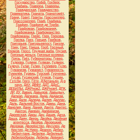
Государство
,
Гофф
,
Гохберг
,
Грабарь
,
Гравюра
,
Гравюры
,
Гражданская
,
Гражданство
,
Грамматика
,
Граната
,
Гранатомёт
,
Грани
,
Грант
,
Гранты
,
Грасскиллер
,
Грассскиллер
,
Граф
,
Графика
,
Графин
,
Графиня де Торби
,
Графоман
,
Графомания
,
Графоманка
,
Графоманство
,
Графоманы
,
Грейс
,
Грек
,
Грекова
,
Грелка
,
Грех
,
Греция
,
Грибков
,
Григорьев
,
Григорьевпост
,
Гризли
,
Грин
,
Грис
,
Гриша
,
Гроб
,
Грозный
,
Громов
,
Гросс
,
Грудная жаба
,
Грузия
,
Грязные деньги
,
Грязные козявки
,
Грязь
,
Грёз
,
Губернаторы
,
Гувер
,
Гудеева
,
Гудини
,
Гудман
,
Гудмен
,
Гудрун
,
Гулаг
,
Гулин
,
Гулливер
,
Гулю
,
Гуманизм
,
Гуманист
,
Гуманность
,
Гумилёв
,
Гурвиц
,
Гурский
,
Гурченко
,
Гусар
,
Гусинский
,
Гучков
,
Гущин
,
Гэтсби
,
Гюго
,
Гёте
,
Д'Артаньян
,
Д-р
наук
,
ДАУ
,
ДВФУ
,
ДДТ
,
ДДоС
,
ДЕБИЛЫ
,
ДЖРнов2
,
ДЖРнов4
,
ДПК
,
ДР
,
ДУ
,
Давид
,
Давыдов
,
Давыдыч
,
Дагмар
,
Дагмара
,
Дада
,
Дадаизм
,
Даки
,
Дали
,
Далида
,
Далия
,
Даллас
,
Даль
,
Дальний Восток
,
Дамы
,
Дана
,
Данелия
,
Дани
,
Дания
,
Данте
,
Дантес
,
Дантон
,
Дарвин
,
Дарвинизм
,
Даревская
,
Дары
,
Дау
,
Дацик
,
Дача
,
Даша
,
Даян
,
Дверь
,
Двойка
,
Двойная
агентесса
,
Двойра
,
Дворецкий
,
Дворжак
,
Дворянство
,
Двучлен
,
Де
Кюстин
,
Де Ниро
,
Деанон
,
Дебил
,
Дебил-панк
,
Дебилки
,
Дебилный
,
Дебилообразы
,
Дебилы
,
Девиант
,