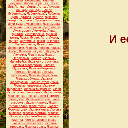
Лопухина
,
Лорен
,
Лорп
,
Лос
,
Лосев
,
Лот
,
Лотман
,
Лотов
,
Лотта
,
Лоуренс
,
Лошади
,
Лошадь
,
Лошак
,
Лубенников
,
ЛубенниковХ
,
Лубянка
,
Лувр
,
Луганск
,
Лужков
,
Лужники
,
Лузер
,
Лук
,
Лукас
,
Лукашенко
,
Лукес
,
Луки-суки
,
Лукьяненко
,
Лукэимиша
,
Лукэмиша
,
Лукэтмиша
,
Лукэтмишка
,
Лукэтморон
,
Лумумба
,
Луна
,
Лунатик
,
Луначарский
,
Лунный
И е
танец
,
Лурка
,
Лурье
,
Лутц
,
Луция
,
Лушка
,
Луэтмиша
,
Лыжи
,
Лысенко
,
Лысый
,
Львов
,
Львы
,
Лэйн
,
Любовники
,
Любовь
,
Любовь лёлика
Алекс
,
Людовик
,
Людоед
,
Людоеды
,
Люлечка
,
Люлин нос
,
Люльа-
Пердюлька
,
Люлька
,
Люлька -
Малафейка
,
Люлька - отсосулька
,
Люлька Малафейка
,
Люлька-
Мудюлька
,
Люлька-Педюлька
,
Люлька-Пердлька
,
Люлька-
Пердюлька
,
Люлька-Пиздюлька
,
Люлька-ебулька
,
Люлька-
красотулька
,
Люлька-отсосулька
,
Люлька-пердюлька
,
Люлька-
пидораска
,
Люлька-пиздюлька
,
Люля
,
Люля голая
,
Люля стихи
,
Люля сучка
,
Люля сучка-в-течке
,
Люля-Пердюля
,
Люля-дура
,
Люля-красотуля
,
Люля-
отсосуля
,
Люля-пиздюля
,
Люля-
тупая-срака
,
Люля-фоты
,
Люляка
,
Люляка голая
,
Люляка книга
,
Люляка
минетка
,
Люляка-Монтаж
,
Люляка-
Отсосака
,
Люляка-Хуяка
,
Люляка-
идиотка
,
Люляка-мокрая срака
,
Люляка-мокрая-срака
,
Люляка-
отсосака
,
Люляка-срака
,
Люляка-