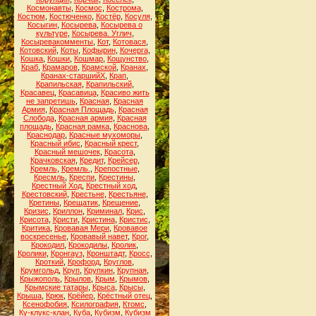
Космонавты
,
Космос
,
Кострома
,
Костюм
,
Костюченко
,
Костёр
,
Косуля
,
Косыгин
,
Косырева
,
Косырева о
культуре
,
Косырева. Углич
,
Косыревакомменты
,
Кот
,
Котовася
,
Котовский
,
Коты
,
Кофырин
,
Кочерга
,
Кошка
,
Кошки
,
Кошмар
,
Кощунство
,
Краб
,
Крамаров
,
Крамской
,
Кранах
,
Кранах-старшийХ
,
Крап
,
Крапильская
,
Крапильский
,
Красавец
,
Красавица
,
Красиво жить
не запретишь
,
Красная
,
Красная
Армия
,
Красная Площадь
,
Красная
Слобода
,
Красная армия
,
Красная
площадь
,
Красная рамка
,
Краснова
,
Краснодар
,
Красные мухоморы
,
Красный ибис
,
Красный крест
,
Красный мешочек
,
Красота
,
Крачковская
,
Кредит
,
Крейсер
,
Кремль
,
Кремль.
,
Крепостные
,
Кресмль
,
Креспи
,
Крестины
,
Крестный Ход
,
Крестный ход
,
Крестовский
,
Крестьне
,
Крестьяне
,
Кретины
,
Крещатик
,
Крещение
,
Кризис
,
Криллон
,
Криминал
,
Крис
,
Крисота
,
Кристи
,
Кристина
,
Кристис
,
Критика
,
Кровавая Мери
,
Кровавое
воскресенье
,
Кровавый навет
,
Крог
,
Крокодил
,
Крокодилы
,
Кролик
,
Кролики
,
Кронгауз
,
Кронштадт
,
Кросс
,
Кроткий
,
Крофорд
,
Круглов
,
Крумгольд
,
Круп
,
Крупкин
,
Крупная
,
Крыжополь
,
Крылов
,
Крым
,
Крымов
,
Крымские татары
,
Крыса
,
Крысы
,
Крыша
,
Крюк
,
Крёйер
,
Крёстный отец
,
Ксенофобия
,
Ксилография
,
Ктомс
,
Ку-клукс-клан
,
Куба
,
Кубизм
,
Кубизм