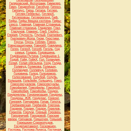
Гиляровский. Фотограии
,
Гиммлер
,
Гимн
,
Гинденбург
,
Гинзбург
,
Гипноз
,
Гиппиус
,
Гирш
,
Гитара
,
Гитлер
,
Гитлер Геббельс
,
ГитлерХ
,
Гитлеровцы
,
Гитлерюгенд
,
Гиф
,
Гифы
,
Гифы Мишка скотина
,
Гифы-
сексо
,
Главная
,
Главная Страница
,
Главная страница
,
Гладилин
,
Глаз
,
Глазунов
,
Глакенс
,
Глеб
,
Глобус
,
Глория
,
Глупость
,
Глупый
,
Гнаткевич
,
Гнаткевич-Жопа
,
Гном
,
Гностики
,
Гнусы
,
Гнусь
,
Гоблин
,
Говно
,
Говнозащитники
,
Говноёб
,
Говядина
,
Гоген
,
ГогенХ
,
Гоголб
,
Гоголь
,
Год
семьи
,
Годарр
,
Годовщина
,
Годовщина Путина
,
Годовщина-1
,
Годой
,
Гойя
,
ГойяХ
,
Гол
,
Голандия
,
Голая
,
Голая обезьяна
,
Голд
,
Голда
,
Голивуд
,
Голикова
,
Голицын
,
Голландия
,
Голливуд
,
Головин
,
Головина
,
Голод
,
Голодомор
,
Голосование
,
Голубой
,
Голубь
,
Голышев
,
Гольбейн
,
Гольциус
,
Гомо
,
Гомосексуализм
,
Гомосексуалы
,
Гомофилия
,
Гомофилы
,
Гомофоб
,
Гомофобия
,
Гомофобы
,
Гондон
,
Гондонеллы
,
Гондонизация
,
Гондоны
,
Гондоны. ЖЖ
,
Гондурас
,
Гонконг
,
Гонорея
,
Гончарова
,
Гопак
,
Гопота
,
Горбаневская
,
Горбачёв
,
Горгона
,
Гордеев
,
Гордин
,
Гордон
,
Горелов
,
Горилла
,
Горлум
,
Горный
,
Горовец
,
Городничий
,
Городовой
,
Горские
евреи
,
Горчаков
,
Горшочек
,
Горький
,
Горюшкин-Сорокопудов
,
Госдепартамент
,
Госкомцен
,
Госпожа
,
Госпожа Лукеса
,
Гостиная
,