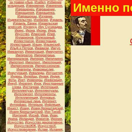
за-травки-убью
,
Изабел
,
Избиение
Именно п
младенцев
,
Извержение
,
Извинение
,
Извращенец
,
Извращение
,
Извращения
,
Извращенка
,
Извращенцы
,
Изгнание
,
Издевательство
,
Изобилие
,
Израиль
,
Израиль. Евреи
,
Израильская
агрессия
,
Изумруд
,
Ииу Сусираджа
,
Икинс
,
Икона
,
Иконы
,
Икра
,
Икусство
,
Иланский
,
Илия
,
Илларионов
,
Иллюзорный
,
Иллюстратор
,
Иллюстрации
,
Иллюстрация
,
Ильин
,
Ильинский
,
Ильф и Петров
,
Имажизм
,
Имгур
,
Иммануил
,
Иммиграция
,
Иммунитет
,
Император
,
Императрица
,
Империализм
,
Империя
,
Импичмент
,
Импотент
,
Импотент.
,
Импотенция
,
Импресионизм
,
Импрессионизм
,
Инагенты
,
Инакомыслие
,
Инаугурация
,
Инвалиды
,
Ингушетия
,
Индеец
,
Индейцы
,
Индия
,
Индия.
Фоты
,
Инет
,
Инженеры
,
Инквизиция
,
Инкуб
,
Иноагент
,
Инок
,
Иностранные
слова
,
Инстаграм
,
Интеграция
,
Интеллектуал
,
Интеллектуалы
,
Интеллигент
,
Интеллигенты
,
Интеллигенция
,
Интервью
,
Интересные лица
,
Интернет
,
Интерфакс
,
Интерьер
,
Инфляция
,
Инцест
,
Иоанн
,
Иоанн Кронштадский
,
Иоанн Кронштадтский
,
Ион Тихий
,
Ионтихий
,
Иосиф
,
Ирак
,
Иран
,
Ирина
,
Ирландия
,
Ирматов
,
Ирония
,
Искусство
,
Искусство декоративное
,
ИскусствоЖЖ
,
ИскусствоХ
,
Искусствоведение
,
Ислам
,
Испания
,