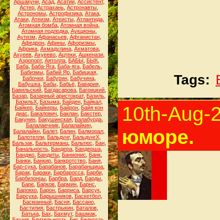
Аршакуни
,
Асад
,
Асатий
,
Ассистент
,
Астер
,
Астрахань
,
Астронавты
,
Астрономы
,
Астрофизика
,
Атака
,
Атаки
,
Атеизм
,
Атеисты
,
Атлантида
,
Атомная бомба
,
Атомная война
,
Атомная подлодка
,
Аукционы
,
Аутизм
,
Афанасьев
,
Афганистан
,
Афедрон
,
Афины
,
Афоризмы
,
Африка
,
Ахмадулина
,
Ахматова
,
Ахуеев
,
Ахуеево
,
Ацтеки
,
Ашкенази
,
Аэропорт
,
Аятолла
,
БАБЫ
,
БЫК
,
Баба
,
Баба-Яга
,
Баба-яга
,
Бабель
,
Бабизмы
,
Бабий Яр
,
Бабицкая
,
Tags:
Бабочки
,
Бабурин
,
Бабучина
,
Бабушка
,
Бабы
,
Бабьё
,
Бавария
,
Бавильский
,
Багдасарова
,
Багрицкий
,
Базар
,
Базарный аристократ
,
Базиль
,
БазильХ
,
Базыма
,
Байден
,
Байкал
,
10th-Aug-
Байкер
,
Байкеры
,
Байрон
,
Байя кон
диас
,
Бакалович
,
Баклан
,
Бакстер
,
Бакунин
,
Бакушинская
,
Балабурда
,
Балалаечник
,
Балалайкин
,
юморе.
Балалайкн
,
Балет
,
Балин
,
Балморал
,
Балотелли
,
Бальдунг
,
БальдунгХ
,
Бальзак
,
Бальтерманц
,
Бальтюс
,
Бан
,
Банальность
,
Бандера
,
Бандерша
,
Банджо
,
Бандиты
,
Банионис
,
Банк
,
Банки
,
Банкир
,
Банкротство
,
Баня
,
Бар-сука
,
Барабанов
,
Барабанщица
,
Барак
,
Бараки
,
Барбаросса
,
Барби
,
Барбизонцы
,
Барбра
,
Бард
,
Барды
,
Баре
,
Барков
,
Бармин
,
Барнс
,
Барокко
,
Барон
,
Барриса
,
Барсук
,
Барсука
,
Барышников
,
Баскетбол
,
Басманный
,
Басня
,
Бассано
,
Бастилия
,
Бастрыкин
,
Баталов
,
Батька
,
Бах
,
Бахмут
,
Башмак
,
Башня
,
Бдительность
,
Бег
,
Бедность
,