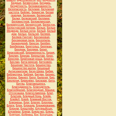
Бедные
,
Безвкусица
,
Бездарь
,
Бездетность
,
Безнаказанность
,
Безопасность
,
Безумие
,
Безумная
частота
,
Бейлис
,
Бекингэм
,
Белая
гвардия
,
Беленкин
,
Белинский
,
Белки
,
Белковский
,
Беллини
,
Беломестнов
,
Беломлинская
,
Белорруссия
,
Белоруссия
,
Белосток
,
Белостокский погром
,
Белые
,
Белые
Медведи
,
Белые ночи
,
Белый
,
Белый
дом
,
Белых
,
Бельгия
,
Беляев
,
Беляев-Гинтовт
,
Бензиновая
,
Бензиновая пила
,
Бензопила
,
Бенкендорф
,
Бенсон
,
Бербер
,
Берберова
,
Берггольц
,
Бергман
,
Бердник
,
Бердяев
,
Берег
,
Березовский
,
Беременность
,
Берия
,
Берлин
,
Бернар
,
Бернштам
,
Беро
,
Берсерк
,
Берёзовая роща
,
Берёзы
,
Беслан
,
Бета-версия
,
Бетховен
,
Бешеная Частота
,
Бешенство
,
Бешенство матки
,
Бешеный
Антисемитизм
,
Беэр-Шева
,
Бибик
,
Библиотека
,
Библия
,
Бигдан
,
Бизнес
,
Бизоны
,
Бикнел
,
Билл
,
Билогия
,
Био
,
Биология
,
Бирюлёво
,
Бисмарк
,
Бита
,
Битлы
,
Благовещенск
,
Благодарность
,
Благодетель
,
Благообразие
,
Благородная. Машка-
Отсосашка
,
Благославенна
,
Блат
,
Блатняк
,
Бледный Конь
,
Блейк
,
БлейкХ
,
Блеф
,
Ближний Восток
,
Близнецы
,
Блог
,
Блогер
,
Блогеры
,
Блоги
,
Блок
,
Блокада
,
Блокирование
,
Блонди
,
Блоштейн
,
Блудныйсын
,
Блумберг
,
Бляди
,
Блядство
,
Блядь
,
Бляткин
,
Бобёжка
,
Бог
,
Богатыри
,