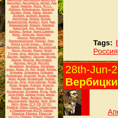
Диссидент
,
Диссиденты
,
Дитрих
,
Для
жалоб
,
Дневник
,
Дно21
,
До н.э.
,
Добиньи
,
Добровольцы
,
Довлатов
,
Договор
,
Додик
,
Дожди
,
Доклад
,
Долбоёб
,
Долбоёб. Выборы
,
Долгоруков
,
Долина
,
Доллар
,
Долматовский
,
Долматт
,
Доля
,
Дом
,
Домашевский
,
Домкрат
,
Домовой
,
Домострой
,
Дон
,
Донателло
,
Донбасс
,
Донецк
,
Донна Саммер
,
Донос
,
Доносчик
,
Доносчики
,
Доносы
,
Дополнение
,
Tags:
Дореволюционная
,
Доренко
,
Дорн
,
Дорога уходит вдаль...
,
Дороги
,
Доронина
,
Достижение
,
Достоевский
,
Россия
Доход
,
Доходы
,
Доцент
,
Дочки
Путина
,
Дочь
,
Драгуны
,
Драматург
,
Дрезден
,
Дрейфус
,
Дроздов
,
Дрозды
,
Дронов
,
Дрочила
,
Дрочиловка
,
Дрочилы
,
Другой
,
ДругойХ
,
28th-Jun-
Дружбанки
,
Дружбаны
,
Дружбаны
конец
,
Дрянь
,
Ду
,
Дуб
,
Дубай
,
Дублин
,
Дубровин
,
Дубровина
,
Дубровка
,
Дубровская
,
Дугаспер
,
Дугин
,
Дукрак
,
Вербицкий
Дума
,
Думай
,
Дунаевский
,
Дункан
,
Дунстан
,
Дура
,
Дура набитая
,
Дурай
,
Дурак
,
Дураки
,
Дурачки
,
Дурачок
,
Дурдом
,
Дуремар
,
Дуры
,
Дуся
,
Духовенство
,
Духовник
,
Дуэль
,
Дьяк
,
Дэни Клейн
,
Дюдяка-Хуяка
,
Дюков
,
Дюкрё
,
Дюма
,
Дюпакье
,
Дюрер
,
Дюссельдорф
,
Дягилев
,
Дядя
,
Дядя
Митя
,
Дёниц
,
ЕГЭ
,
ЕЖ
,
ЕР
,
ЕС
,
Ебабели
,
Ебало
,
Ебало Тифаретника
Ап
и Перманентная ЖОПА
,
Ебанат
,
Ебанатка
,
Ебанаты
,
Ебанутая
частота
,
Ебарики
,
Ебарня
,
Ебарня-