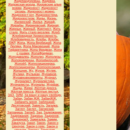
Жидобандэровцы
,
Жидовка
,
Жидовская морда
,
Жидовские алые
вожжи
,
Жидохвост
,
Жидохвост
Цезарь
,
Жидохвост можно
,
Жидохвост-кот
,
Жидохвостера
,
Жидохвостизм
,
Жиды
,
Жизнь
,
Жилинский
,
Жильё
,
Жираф
,
Жирафы
,
Жириновский
,
Жирная
,
Жирные
,
Жирный
,
Жиртрест
,
Жить
стало
,
Жить стало веселее
,
Жлоб
,
Жлобовидная Хромосомность
,
Жлобовидность
,
Жлобы
,
Жлобы.
ЛЖР
,
Жопа
,
Жопа Вербицкий
,
Жопа
Люляки
,
Жопа Маковецкий
,
Жопа
Тифаретника
,
Жопа Фридман
,
Жопа
с ушами
,
ЖопаФридман
,
Жоподавалец
,
Жополиз
,
Жополизы
,
Жопорожденцы
,
Жопофилософ
,
Жопоёб
,
Жоппозиционерка
,
Жоппозиционеры
,
Жоппоопозиция
,
Жопшник
,
Жу
,
Жуков
,
Жулик
,
Жулики
,
Жульман
,
Журавков
,
Журавковкомменты
,
Журнал
,
Журналист
,
Журналистика
,
Журналисты
,
Журналы
,
Журфак
,
Жыды
,
Жюри
,
Жёлтая дорога
,
Жёлтая пресса
,
Жёлтые листья
,
ЗАЗ
,
ЗИМ
,
За вашу и нашу свободу
,
Забан
,
Забан ЖЖ
,
ЗабанЖЖ
,
Забанить меня
,
Заблоцкий-
Десятовский
,
Зависть
,
Загадка
,
Заглот
,
Заглот.
,
Загорский
,
Заграница
,
Загреб
,
Зад
,
Задержание
,
Задержания
,
Задница
,
Задорнов
,
ЗадорновХ
,
Зажигалка
,
Зажим
,
Заказуха
,
Закат
,
Закон
,
Закон о
Цензуре
,
Закон о геях
,
Закон о
цензуре
,
Законы
,
Закрытие
,