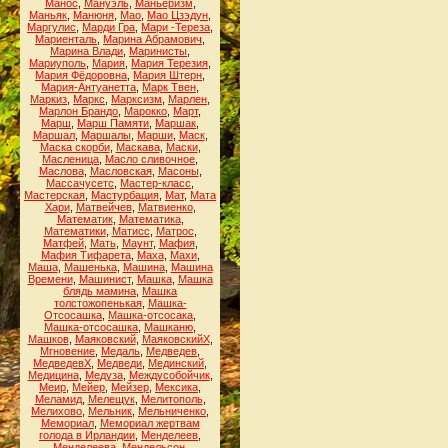
Манос
,
Мануэль
,
Маньеризм
,
Маньяк
,
Манюня
,
Мао
,
Мао Цзэдун
,
Маргулис
,
Марди Гра
,
Мари -Тереза
,
Мариенталь
,
Марина Абрамович
,
Марина Влади
,
Маринисты
,
Мариуполь
,
Мария
,
Мария Терезия
,
Мария Фёдоровна
,
Мария Штерн
,
Мария-Антуанетта
,
Марк Твен
,
Маркиз
,
Маркс
,
Марксизм
,
Марлен
,
Марлон Брандо
,
Марокко
,
Март
,
Марш
,
Марш Памяти
,
Маршак
,
Маршал
,
Маршалы
,
Марши
,
Маск
,
Маска скорби
,
Маскава
,
Маски
,
Масленица
,
Масло сливочное
,
Маслова
,
Масловская
,
Масоны
,
Массачусетс
,
Мастер-класс
,
Мастерская
,
Мастурбация
,
Мат
,
Мата
Хари
,
Матвейчев
,
Матвиенко
,
Математик
,
Математика
,
Математики
,
Матисс
,
Матрос
,
Матфей
,
Мать
,
Маунт
,
Мафия
,
Мафия Тифарета
,
Маха
,
Махи
,
Маша
,
Машенька
,
Машина
,
Машина
Времени
,
Машинист
,
Машка
,
Машка
блядь мамина
,
Машка
толстожопенькая
,
Машка-
Отсосашка
,
Машка-отсосака
,
Машка-отсосашка
,
Машканю
,
Машков
,
Маяковский
,
МаяковскийХ
,
Мгновение
,
Медаль
,
Медведев
,
МедведевХ
,
Медведи
,
Мединский
,
Медицина
,
Медуза
,
Междусобойчик
,
Меир
,
Мейер
,
Мейзер
,
Мексика
,
Меламид
,
Мелещук
,
Мелитополь
,
Мелихово
,
Мельник
,
Мельниченко
,
Мемориал
,
Мемориал жертвам
голода в Ирландии
,
Менделеев
,
Менделеева
,
Мендельсон
,