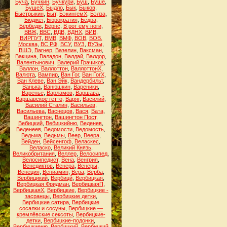
Буча
,
Бучкин
,
Бучкури
,
Буш
,
Буше
,
БушеХ
,
Быдло
,
Бык
,
Быков
,
Быстрыкин
,
Быт
,
БэкингемХ
,
Бэлза
,
Бюджет
,
Бюрократия
,
Бёдра
,
Бёрбедж
,
Бёрнс
,
В рот ему ноги
,
ВВЖ
,
ВВС
,
ВДВ
,
ВДНХ
,
ВИВ
,
ВИРПУТ
,
ВМВ
,
ВМФ
,
ВОВ
,
ВОВ.
Москва
,
ВС РФ
,
ВСУ
,
ВУЗ
,
ВУЗы
,
ВШЭ
,
Вагнер
,
Вазелин
,
Ваксман
,
Вакцина
,
Валадон
,
Валдай
,
Валдор
,
Валентынович
,
Валерий Грачиков
,
Валлон
,
Валлоттон
,
ВаллоттонХ
,
Валюта
,
Вампир
,
Ван Гог
,
Ван ГогХ
,
Ван Клеве
,
Ван Эйк
,
Вандербильт
,
Ванька
,
Ванюшкин
,
Вареники
,
Варенье
,
Варламов
,
Варшава
,
Варшавское гетто
,
Варяг
,
Василий
,
Василий Сталин
,
Васильев
,
Васильева
,
Васнецов
,
Вася
,
Вата
,
Вашингтон
,
Вашингтон Пост
,
Вебицкий
,
Вебицкийню
,
Веденев
,
Веденеев
,
Ведомости
,
Ведомость
,
Ведьма
,
Ведьмы
,
Веер
,
Веера
,
Вейден
,
Вейсенгоф
,
Веласкес
,
Веласко
,
Великий Князь
,
Великобритания
,
Веллер
,
Велосипед
,
Велосипедист
,
Вена
,
Венгрия
,
Венедиктов
,
Венера
,
Венеры
,
Венеция
,
Вениамин
,
Вера
,
Верба
,
Вербицикий
,
Вербицй
,
Вербицкая
,
Вербицкая Фридман
,
ВербицкаяП
,
ВербицкаяХ
,
Вербицкие
,
Вербицкие -
засранцы
,
Вербицкие детки
,
Вербицкие сатира
,
Вербицкие
сосалки и сосуны
,
Вербицкие —
кремлёвские сексоты
,
Вербицкие-
детки
,
Вербицкие-подонки
,
Вербицкиеню
,
Вербицкий
,
Вербицкий