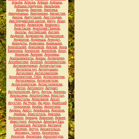
Альфа
,
Аляска
,
Алёша
,
Алёшка
,
Алёшка-придурок
,
Амальрик
,
Аманда
,
Америк
,
Америка
,
Американцы
,
Америкюки
,
Амнистия
,
Амона
,
Ампутация
,
Амстердам
,
Амстердамская школа
,
Амур
,
Анал
,
Анализ
,
Анархизм
,
Анархист
,
Анастасия
,
Анатолий Панков
,
Ангелы
,
Английский
,
Англия
,
Андреев
,
Андромеда
,
Андроников
,
Андропов
,
Андрюша
,
Анекдот
,
Анекдоты
,
Анжелика
,
Анимация
,
Анинаталия
,
Анисимов
,
Анклав
,
Анна
Каренина
,
Аннексия
,
Анненков
,
Анон
,
Анонизм
,
Аноним
,
Анонимы
,
Анонкомменты
,
Аноны
,
Антверпен
,
Антибиотики
,
Антигей
,
Антиемитизм
,
Антикомпромат
,
Антикультура
,
Антилопа гну
,
Антипушкин
,
Антисемит
,
Антисемитизм
,
Антисемитизм. ГеБе
,
Антисемитим
,
Антисемиты
,
Антисемтизм
,
Антисенмитизм
,
Антисталинизм
,
Антон
,
Антонеску
,
Антракт
,
Антропология
,
Анус
,
Анусы
,
Аононы
,
Апельсины
,
Апологетика
,
Апостол
,
Апостолы
,
Апреликов
,
Апсит
,
Апухтин
,
Ар Нуво
,
Ар деко
,
Арабский
терроризм
,
Арабы
,
Аргентина
,
Ардеко
,
Арест
,
Арефьева
,
Аризона
,
Арийцы
,
Аристотель
,
Арктика
,
Арлекино
,
Армада
,
Армения
,
Армия
,
Армстронг
,
Арнольд
,
Арнольд Ева
,
Артемизия
,
Артемуй
,
Артемуй
Сисярик
,
Артур
,
Архангельск
,
Архимед. Чапек
,
Архипенко
,
Архипов
,
Архипова
,
Архитектура
,