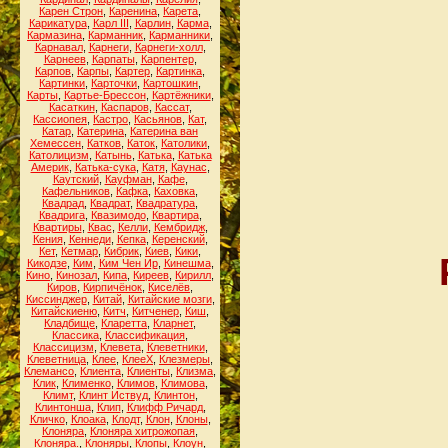
Карен Строн
,
Каренина
,
Карета
,
Карикатура
,
Карл III
,
Карлин
,
Карма
,
Кармазина
,
Карманник
,
Карманники
,
Карнавал
,
Карнеги
,
Карнеги-холл
,
Карнеев
,
Карпаты
,
Карпентер
,
Карпов
,
Карпы
,
Картер
,
Картинка
,
Картинки
,
Карточки
,
Картошкин
,
Карты
,
Картье-Брессон
,
Картёжники
,
Касаткин
,
Каспаров
,
Кассат
,
Кассиопея
,
Кастро
,
Касьянов
,
Кат
,
Катар
,
Катерина
,
Катерина ван
Хемессен
,
Катков
,
Каток
,
Католики
,
Католицизм
,
Катынь
,
Катька
,
Катька
Америк
,
Катька-сука
,
Катя
,
Каунас
,
Каутский
,
Кауфман
,
Кафе
,
Кафельников
,
Кафка
,
Каховка
,
Квадрад
,
Квадрат
,
Квадратура
,
Квадрига
,
Квазимодо
,
Квартира
,
Квартиры
,
Квас
,
Келли
,
Кембридж
,
Кения
,
Кеннеди
,
Кепка
,
Керенский
,
Кет
,
Кетмар
,
Кибрик
,
Киев
,
Кики
,
Кикодзе
,
Ким
,
Ким Чен Ир
,
Кинешма
,
Кино
,
Кинозал
,
Кипа
,
Киреев
,
Кирилл
,
Киров
,
Кирпичёнок
,
Киселёв
,
Киссинджер
,
Китай
,
Китайские мозги
,
Китайскиеню
,
Китч
,
Китченер
,
Киш
,
Кладбище
,
Кларетта
,
Кларнет
,
Классика
,
Классификация
,
Классицизм
,
Клевета
,
Клеветники
,
Клеветница
,
Клее
,
КлееХ
,
Клезмеры
,
Клемансо
,
Клиента
,
Клиенты
,
Клизма
,
Клик
,
Клименко
,
Климов
,
Климова
,
Климт
,
Клинт Иствуд
,
Клинтон
,
Клинтонша
,
Клип
,
Клифф Ричард
,
Кличко
,
Клоака
,
Клодт
,
Клон
,
Клоны
,
Клоняра
,
Клоняра хитрожопая
,
Клоняра.
,
Клоняры
,
Клопы
,
Клоун
,