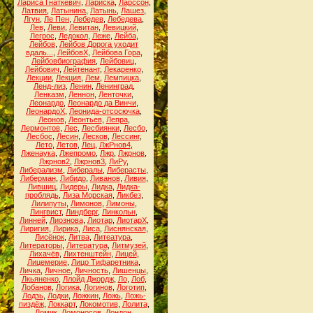
Лариса Гнаткевич
,
Лариска
,
Ларссон
,
Латвия
,
Латынина
,
Латынь
,
Лашез
,
Лгун
,
Ле Пен
,
Лебедев
,
Лебедева
,
Лев
,
Леви
,
Левитан
,
Левицкий
,
Легрос
,
Ледокол
,
Леже
,
Лейба
,
Лейбов
,
Лейбов Дорога уходит
вдаль...
,
ЛейбовХ
,
Лейбова Гора
,
Лейбовбиография
,
Лейбовиц
,
Лейбович
,
Лейтенант
,
Лекаренко
,
Лекции
,
Лекция
,
Лем
,
Лемпицка
,
Ленд-лиз
,
Ленин
,
Ленинград
,
Ленказм
,
Леннон
,
Ленточки
,
Леонардо
,
Леонардо да Винчи
,
ЛеонардоХ
,
Леонида-отсосючка
,
Леонов
,
Леонтьев
,
Лепра
,
Лермонтов
,
Лес
,
Лесбиянки
,
Лесбо
,
Лесбос
,
Лесин
,
Лесков
,
Лессинг
,
Лето
,
Летов
,
Лец
,
ЛжРнов4
,
Лженаука
,
Лжепромо
,
Лжр
,
Лжрнов
,
Лжрнов2
,
Лжрнов3
,
ЛиРу
,
Либерализм
,
Либералы
,
Либерасты
,
Либерман
,
Либидо
,
Ливанов
,
Ливия
,
Лившиц
,
Лидеры
,
Лидка
,
Лидка-
проблядь
,
Лиза Морская
,
Ликбез
,
Лилипуты
,
Лимонов
,
Лимоны
,
Лингвист
,
Линдберг
,
Линкольн
,
Линней
,
Лиознова
,
Лиотар
,
ЛиотарХ
,
Лиригия
,
Лирика
,
Лиса
,
Лиснянская
,
Лисёнок
,
Литва
,
Литеатура
,
Литераторы
,
Литература
,
Литмузей
,
Лихачёв
,
Лихтенштейн
,
Лицей
,
Лицемерие
,
Лицо Тифаретника
,
Личка
,
Личное
,
Личность
,
Лишенцы
,
Лкьяненко
,
Ллойд Джордж
,
Ло
,
Лоб
,
Лобанов
,
Логика
,
Логинов
,
Логотип
,
Лодзь
,
Лодки
,
Ложкин
,
Ложь
,
Ложь-
пиздёж
,
Локкарт
,
Локомотив
,
Лолита
,
Ломик
,
Ломоносов
,
Лондон
,