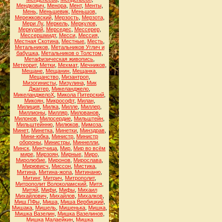
Мендкович
,
Менора
,
Мент
,
Менты
,
Мень
,
Меньшевик
,
Меньшов
,
Мережковский
,
Мерзость
,
Мерзота
,
Мери Лу
,
Меркель
,
Меркулов
,
Меркурий
,
Мерседес
,
Мессерер
,
Мессершмидт
,
Месси
,
Мессия
,
Местная Скотина
,
Местные
,
Месть
,
Метальников
,
Метальников Углич и
бабушка
,
Метальников о Толстом
,
Метафизическая живопись
,
Метеорит
,
Метки
,
Мехмат
,
Мечников
,
Мещане
,
Мещанин
,
Мещанка
,
Мещанство
,
Мизантроп
,
Мизогинисты
,
Мизулина
,
Мик
Джаггер
,
Микеланджело
,
МикеланджелоХ
,
Микола Питерский
,
Микоян
,
Микрософт
,
Милан
,
Милиция
,
Милка
,
Милле
,
Миллер
,
Миллионы
,
Милляр
,
Милованов
,
Милонов
,
Милосердие
,
Мильштейн
,
Мильштейнню
,
Милюков
,
Мимоза
,
Минет
,
Минетка
,
Минетки
,
Минздрав
,
Мини-юбка
,
Министр
,
Министр
обороны
,
Министры
,
Миннелли
,
Минск
,
Минтчица
,
Мир
,
Мир во всём
мире
,
Мирзоян
,
Мирные
,
Миро
,
Миролюбие
,
Миронов
,
Мирослава
,
Мирювисч
,
Миссон
,
Мистика
,
Митина
,
Митина-жопа
,
Митинаню
,
Митинг
,
Митрич
,
Митрополит
,
Митрополит Волоколамский
,
Митя
,
Митяй
,
Мифи
,
Мифы
,
Михаил
Михайлович
,
Михайлов
,
Михалков
,
Миш.ПФы
,
Миша
,
Миша Вербицкий
,
Мишака
,
Мишель
,
Мишенька
,
Мишка
,
Мишка Вазелин
,
Мишка Вазелинов
,
Мишка Малаейкин
,
Мишка