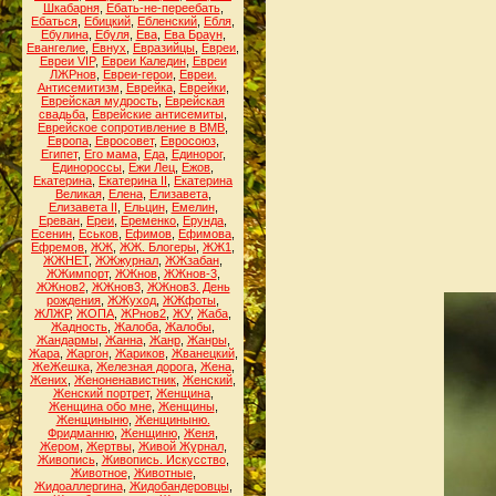
Шкабарня
,
Ебать-не-переебать
,
Ебаться
,
Ебицкий
,
Ебленский
,
Ебля
,
Ебулина
,
Ебуля
,
Ева
,
Ева Браун
,
Евангелие
,
Евнух
,
Евразийцы
,
Евреи
,
Евреи VIP
,
Евреи Каледин
,
Евреи
ЛЖРнов
,
Евреи-герои
,
Евреи.
Антисемитизм
,
Еврейка
,
Еврейки
,
Еврейская мудрость
,
Еврейская
свадьба
,
Еврейские антисемиты
,
Еврейское сопротивление в ВМВ
,
Европа
,
Евросовет
,
Евросоюз
,
Египет
,
Его мама
,
Еда
,
Единорог
,
Единороссы
,
Ежи Лец
,
Ежов
,
Екатерина
,
Екатерина II
,
Екатерина
Великая
,
Елена
,
Елизавета
,
Елизавета II
,
Ельцин
,
Емелин
,
Ереван
,
Ереи
,
Еременко
,
Ерунда
,
Есенин
,
Еськов
,
Ефимов
,
Ефимова
,
Ефремов
,
ЖЖ
,
ЖЖ. Блогеры
,
ЖЖ1
,
ЖЖНЕТ
,
ЖЖжурнал
,
ЖЖзабан
,
ЖЖимпорт
,
ЖЖнов
,
ЖЖнов-3
,
ЖЖнов2
,
ЖЖнов3
,
ЖЖнов3. День
рождения
,
ЖЖуход
,
ЖЖфоты
,
ЖЛЖР
,
ЖОПА
,
ЖРнов2
,
ЖУ
,
Жаба
,
Жадность
,
Жалоба
,
Жалобы
,
Жандармы
,
Жанна
,
Жанр
,
Жанры
,
Жара
,
Жаргон
,
Жариков
,
Жванецкий
,
ЖеЖешка
,
Железная дорога
,
Жена
,
Жених
,
Женоненавистник
,
Женский
,
Женский портрет
,
Женщина
,
Женщина обо мне
,
Женщины
,
Женщиныню
,
Женщиныню.
Фридманню
,
Женщиню
,
Женя
,
Жером
,
Жертвы
,
Живой Журнал
,
Живопись
,
Живопись. Искусство
,
Животное
,
Животные
,
Жидоаллергина
,
Жидобандеровцы
,