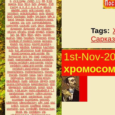
е
,
70-е годы
,
70лет
,
777
,
88
,
9-ое
марта
,
9/11
,
90-е
,
920
,
:Адамс
,
XVII
съезд
,
a_n_d_r_u_s_h_a
,
abuse
,
aladdin_sane
,
anti-russian
,
anti-
semitism
,
anticlericalism
,
avla
,
bband
,
beef
,
beefeater
,
beilby
,
big bang
,
billy`s
band
,
bipedal
,
boobs
,
breaking news
,
cannes
,
ciu
,
cnn
,
congratulations
,
copyright
,
cuckold
,
cunt
,
dece
,
diapers
,
Tags:
dugasper
,
dugusper
,
dw
,
einstein
,
eksray
,
eliyahu
,
email
,
english
,
erlang
,
fart
,
fat
,
filthy
,
filton
,
giphy
,
google
,
Сарка
gudrun
,
hitler
,
hoodlum
,
hyperion
,
imgur
,
institute of modern russia
,
jackass
,
jewish
,
joe pesci
,
joseph brodsky
,
josephus
,
jukebox
,
kaganov
,
kazhdan
,
kds
,
kot_afromeeva
,
krall
,
lenkasm
,
1st-Nov-2
leonid kaganov anti-semite
,
life
,
livejournal
,
lorp
,
lqp
,
mad
,
madonna
,
math
,
mathematiker
,
misha verbitsky
,
misha verbitsky anti-semite
,
misha
хромосом
verbitsky rabid anti-semite
,
misha
verbitsky stool pigeon
,
moma
,
moonshiners
,
motherfuckers
,
movies
,
murals
,
murder
,
nasa
,
nazy
,
necax
,
neklyueva
,
nemtsov
,
new jersey
,
nickelback
,
nude
,
odessa
,
olegmi
,
ontd
,
oxana chelysheva
,
paperdaemon
,
phd
,
plagiarism
,
podrabinek
,
poper
,
prick
,
putin
,
q-bit array
,
quinn elisabeth ii
,
r_l
,
randomman
,
regoriy
,
rolling stones
,
sadkov
,
sane
,
sardonicus
,
scum
,
scumbag
,
scumbags
,
sekreth
,
siblington
,
silencefactory
,
silly_sad
,
slut
,
snitch
,
soccer
,
souffleur
,
space
,
stomahin
,
sup
,
symbolith
,
theresa may
,
tiktok
,
tits
,
verbitsky
,
vip
,
vituhnovskaya
,
vitukhnovskaya
,