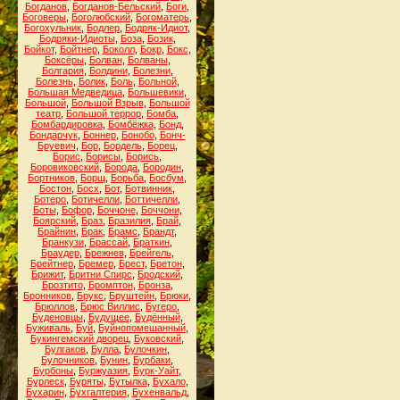
Богданов
,
Богданов-Бельский
,
Боги
,
Боговеры
,
Боголюбский
,
Богоматерь
,
Богохульник
,
Бодлер
,
Бодряк-Идиот
,
Бодряки-Идиоты
,
Боза
,
Бозик
,
Бойкот
,
Бойтнер
,
Боколл
,
Бокр
,
Бокс
,
Боксёры
,
Болван
,
Болваны
,
Болгария
,
Болдини
,
Болезни
,
Болезнь
,
Болик
,
Боль
,
Больной
,
Большая Медведица
,
Большевики
,
Большой
,
Большой Взрыв
,
Большой
театр
,
Большой террор
,
Бомба
,
Бомбардировка
,
Бомбёжка
,
Бонд
,
Бондарчук
,
Боннер
,
Бонобо
,
Бонч-
Бруевич
,
Бор
,
Бордель
,
Борец
,
Борис
,
Борисы
,
Борись
,
Боровиковский
,
Борода
,
Бородин
,
Бортников
,
Борщ
,
Борьба
,
Босбум
,
Бостон
,
Босх
,
Бот
,
Ботвинник
,
Ботеро
,
Ботичелли
,
Боттичелли
,
Боты
,
Бофор
,
Боччоне
,
Боччони
,
Боярский
,
Браз
,
Бразилия
,
Брай
,
Брайнин
,
Брак
,
Брамс
,
Брандт
,
Бранкузи
,
Брассай
,
Браткин
,
Браудер
,
Брежнев
,
Брейгель
,
Брейтнер
,
Бремер
,
Брест
,
Бретон
,
Брижит
,
Бритни Спирс
,
Бродский
,
Брозтито
,
Бромптон
,
Бронза
,
Бронников
,
Брукс
,
Бруштейн
,
Брюки
,
Брюллов
,
Брюс Виллис
,
Бугеро
,
Буденовцы
,
Будущее
,
Будённый
,
Буживаль
,
Буй
,
Буйнопомешанный
,
Букингемский дворец
,
Буковский
,
Булгаков
,
Булла
,
Булочкин
,
Булочников
,
Бунин
,
Бурбаки
,
Бурбоны
,
Буржуазия
,
Бурк-Уайт
,
Бурлеск
,
Буряты
,
Бутылка
,
Бухало
,
Бухарин
,
Бухгалтерия
,
Бухенвальд
,