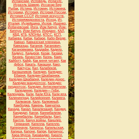
Испанский
,
Исповедь
,
Исраэлс
,
Исраэль Шамир
,
Иссахар Бер
Рыбак
,
Истина
,
Истомин
,
Истомина
,
Историки
,
История
,
История России
,
История СССР
,
История искусств
,
Историяжидохвоста
,
Исход
,
Ит
,
Италия
,
Иудейщина
,
Ихлов
,
Ищенко
,
Йобачевский
,
Йога
,
Йом Кипур
,
Йом-
Киппур
,
Йом-Кипур
,
Йорданс
,
КАЛ
,
КВД
,
КГБ
,
КЛОНЫ
,
КПСС
,
КСП
,
Кабаева
,
Кабак
,
Кабаре
,
Кабо-Верде
,
Кавказ
,
Кавказская пленница
,
Кавказцы
,
Каганов
,
Каганович
,
Кагановмама
,
Каддафи
,
Кадило
,
Кадмус
,
Кадыров
,
Казак
,
Казаки
,
Казань
,
Казахстан
,
Казнь
,
Каин
,
Кайботт
,
Кайф
,
Как меня читают
,
Как
ффсе
,
Какать
,
Какашки
,
Како
,
Кактусы
,
Кал
,
Калабеков
,
Калашников
,
Каледин
,
Каледин-
Ебарня
,
Каледин-Шкабарнюк
,
Каледин-Шкабарня
,
Каледин-донос
,
Каледин-мандоотсос
,
Каледин-
пиздоотсос
,
Каледин. Антисемитизм
,
Калединню
,
Каледин— ГеБе
,
Календарь
,
Кали
,
Кали Юга
,
Кали юга
,
Калининград
,
Калифорния
,
Калиюга
,
Калмаков
,
Кало
,
Калюжный
,
Камбоджа
,
Камень
,
Камчатка
,
Канада
,
Канал
,
Канализация
,
Кандид
,
Кандидат
,
Канзи
,
Каннибализм
,
Каннибаллы
,
Каннибалы
,
Кант
,
Кантор
,
Канун войны
,
Канцлер.
Германия
,
Капелла
,
Капелло
,
Капернаум
,
Каперсы
,
Капильская
,
Капица
,
Капоне
,
Капри
,
Капричос
,
Кара-Мурза
,
Караваджо
,
Карате
,
Кардинал
,
Кардиналы
,
Карелия
,