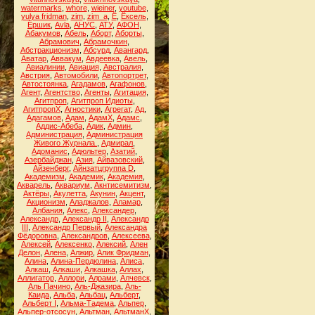
watermarks
,
whore
,
wieiner
,
youtube
,
yulya fridman
,
zim
,
zim_a
,
Ё
,
Ёксель
,
Ёршик
,
Аvla
,
АНУС
,
АТУ
,
АФОН
,
Абакумов
,
Абель
,
Аборт
,
Аборты
,
Абрамович
,
Абрамочкин
,
Абстракционизм
,
Абсурд
,
Авангард
,
Аватар
,
Аввакум
,
Авдеевка
,
Авель
,
Авиалинии
,
Авиация
,
Австралия
,
Австрия
,
Автомобили
,
Автопортрет
,
Автостоянка
,
Агадамов
,
Агафонов
,
Агент
,
Агентство
,
Агенты
,
Агитация
,
Агитпроп
,
Агитпроп Идиоты
,
АгитпропХ
,
Агностики
,
Агрегат
,
Ад
,
Адагамов
,
Адам
,
АдамХ
,
Адамс
,
Аддис-Абеба
,
Адик
,
Админ
,
Администрация
,
Администрация
Живого Журнала.
,
Адмирал
,
Адоманис
,
Адюльтер
,
Азатий
,
Азербайджан
,
Азия
,
Айвазовский
,
Айзенберг
,
Айнзатцгруппа D
,
Академизм
,
Академик
,
Академия
,
Акварель
,
Аквариум
,
Акнтисемитизм
,
Актёры
,
Акулетта
,
Акунин
,
Акцент
,
Акционизм
,
Аладжалов
,
Аламар
,
Албания
,
Алекс
,
Александер
,
Александр
,
Александр II
,
Александр
III
,
Александр Первый
,
Александра
Фёдоровна
,
Александров
,
Алексеева
,
Алексей
,
Алексенко
,
Алексий
,
Ален
Делон
,
Алена
,
Алжир
,
Алик Фридман
,
Алина
,
Алина-Пердюлина
,
Алиса
,
Алкаш
,
Алкаши
,
Алкашка
,
Аллах
,
Аллигатор
,
Аллори
,
Алрами
,
Алчевск
,
Аль Пачино
,
Аль-Джазира
,
Аль-
Каида
,
Альба
,
Альбац
,
Альберт
,
Альберт I
,
Альма-Тадема
,
Альпер
,
Альпер-отсосун
,
Альтман
,
АльтманХ
,