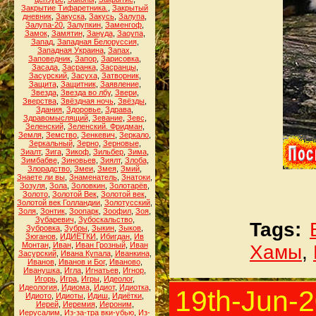
Закрытие Тифаретника.
,
Закрытый
дневник
,
Закуска
,
Закусь
,
Залупа
,
Залупа-20
,
Залупкин
,
Заменгоф
,
Замок
,
Замятин
,
Зануда
,
Заоупа
,
Запад
,
Западная Белоруссия
,
Западная Украина
,
Запах
,
Заповедник
,
Запор
,
Зарисовка
,
Засада
,
Засранка
,
Засранцы
,
Засурский
,
Засуха
,
Затворник
,
Защита
,
Защитник
,
Заявление
,
Звезда
,
Звезда во лбу
,
Звери
,
Зверства
,
Звёздная ночь
,
Звёзды
,
Здания
,
Здоровье
,
Здрава
,
Здравомыслящий
,
Зевание
,
Зевс
,
Зеленский
,
Зеленский. Фридман
,
Земля
,
Земство
,
Зенкевич
,
Зеркало
,
Зеркальный
,
Зерно
,
Зерновые
,
Зиалт
,
Зига
,
Зикоф
,
Зильбер
,
Зима
,
Зимбабве
,
Зиновьев
,
Зиялт
,
Злоба
,
Злорадство
,
Змеи
,
Змея
,
Змий
,
Знаете ли вы
,
Знаменатель
,
Знатоки
,
Зозуля
,
Зола
,
Золовкин
,
Золотарёв
,
Золото
,
Золотой Век
,
Золотой век
,
Золотой век Голландии
,
Золотусский
,
Золя
,
Зонтик
,
Зоопарк
,
Зоофил
,
Зоя
,
Зубаревич
,
Зубоскальство
,
Tags:
Зубровка
,
Зубры
,
Зыкин
,
Зыков
,
Зюганов
,
ИДИЁТКИ
,
Ибигдан
,
Ив
Монтан
,
Иван
,
Иван Грозный
,
Иван
Хамы
,
Засурский
,
Ивана Купала
,
Иванкина
,
Иванов
,
Иванов и Бог
,
Иваново
,
Иванушка
,
Игла
,
Игнатьев
,
Игнор
,
Игорь
,
Игра
,
Игры
,
Идеолог
,
Идеология
,
Идиома
,
Идиот
,
Идиотка
,
19th-Jun-
Идиото
,
Идиоты
,
Идиш
,
Идиётки
,
Иерей
,
Иеремия
,
Иероним
,
Иерусалим
,
Из-за-тра вки-убью
,
Из-