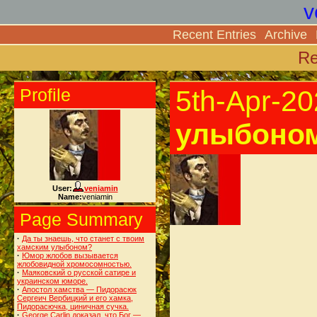
v
Recent Entries
Archive
Re
Profile
5th-Apr-2
улыбоно
User:
veniamin
Name:
veniamin
Page Summary
·
Да ты знаешь, что станет с твоим
хамским улыбоном?
·
Юмор жлобов вызывается
жлобовидной хромосомностью.
·
Маяковский о русской сатире и
украинском юморе.
·
Апостол хамства — Пидорасюк
Сергеич Вербицкий и его хамка,
Пидорасючка, циничная сучка.
·
George Carlin доказал, что Бог —