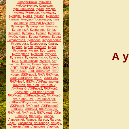
Тифаретника
,
КубизмХ
,
Кубофутуризм
,
Кувалдин
,
Кувшинникова
,
Кугач
,
Куздра
,
Кузнец
,
Кузнецов
,
Кузнецов.
,
Куинджи
,
Куклы
,
Кукмор
,
Кукобака
,
Кулаки
,
Кулидар Провокация
,
Культ
личности
,
Культур-Мультур
,
Культура
,
Культуролог
,
Куников
,
Купленный
,
Куприянов
,
Купцы
,
Купчиха
,
Купчихи
,
Кураев
,
Куратор
,
Курбе
,
Курва
,
Курва Мамина
,
Курва
Тифаретная
,
Курвосос
,
Курвососина
,
Курвососка
,
Курвососы
,
Курвы
,
Курица
,
Курли
,
Курочка
,
Курск
,
Курчатов
,
Кустик
,
Кустодиев
,
А 
КустодиевХ
,
Кутепов
,
Кутузов
,
Кутузова
,
Кухарка
,
Кухня
,
Кучма
,
Куш
,
Кшесинская
,
Кьюкор
,
Кэт
,
Кюстин
,
Кюхля
,
Кёнигсберг
,
Кёртис
,
ЛГБТ
,
ЛДПР
,
ЛДР
,
ЛЖ
,
ЛЖЛ
,
ЛЖР
,
ЛЖР Жопа
,
ЛЖР ЛЖРнов2
,
ЛЖР
Носик
,
ЛЖР-нов3
,
ЛЖР. ЛЖРнов
,
ЛЖР. ЛЖРнов2
,
ЛЖР3
,
ЛЖРНов2
,
ЛЖРНов4
,
ЛЖРн
,
ЛЖРначалонов
,
ЛЖРнлв
,
ЛЖРнов
,
ЛЖРнов-2
,
ЛЖРнов-3
,
ЛЖРнов2
,
ЛЖРнов2
Бразилия
,
ЛЖРнов2 Стихи
,
ЛЖРнов2.
,
ЛЖРнов2нов2
,
ЛЖРнов3
,
ЛЖРнов3 ЛЖР
,
ЛЖРнов3Грек
,
ЛЖРнов3Икусство
,
ЛЖРнов3нов3
,
ЛЖРнов4
,
ЛЖРнов5
,
ЛЖРновое2
,
ЛЖРов2
,
ЛЖРов4
,
ЛЖРпрощай
,
ЛЖРпуб
,
ЛЖРтов2
,
ЛЖРуход1
,
ЛЖр
,
ЛЖрнов
,
ЛЖрнов2
,
Лавра
,
Лаврентий
,
Лавров
,
Лагеря
,
Лагуна
,
Ладен
,
Лазарева
,
Лангобард
,
Ландау
,
Ланкар
,
Лань
,
Ларионов
,
Лариса
,