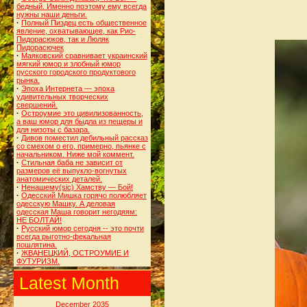
бедный. Именно поэтому ему всегда
нужны наши деньги.
·
Полный Пиздец есть общественное
явление, охватывающее, как Рио-
Пидорасюков, так и Люляк
Пидорасючек
·
Маяковский сравнивает украинский
мягкий юмор и злобный юмор
русского городского продуктового
рынка.
·
Эпоха Интернета — эпоха
удивительных творческих
свершений.
·
Остроумие это цивилизованность,
а ваш юмор для быдла из пещеры и
для низоты с базара.
·
Дивов поместил дебильный рассказ
со смехом о его, примерно, пьянке с
начальником. Ниже мой коммент.
·
Стильная баба не зависит от
размеров её выпукло-вогнутых
анатомических деталей.
·
Ненашему(sic) Хамству — Бой!
·
Одесский Мишка горячо полюбляет
одесскую Машку. А деловая
одесская Маша говорит негодяям:
НЕ БОЛТАЙ!
·
Русский юмор сегодня -- это почти
всегда рыготно-фекальная
пошлятина.
·
ЖВАНЕЦКИЙ, ОСТРОУМИЕ И
ФУТУРИЗМ.
Latest Month
December 2035