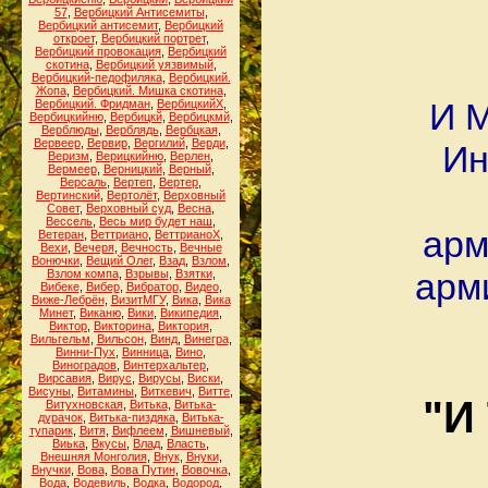
57
,
Вербицкий Антисемиты
,
Вербицкий антисемит
,
Вербицкий
откроет
,
Вербицкий портрет
,
Вербицкий провокация
,
Вербицкий
скотина
,
Вербицкий уязвимый
,
Вербицкий-педофиляка
,
Вербицкий.
Жопа
,
Вербицкий. Мишка скотина
,
И М
Вербицкий. Фридман
,
ВербицкийХ
,
Вербицкийню
,
Вербицкй
,
Вербицкмй
,
Верблюды
,
Верблядь
,
Вербцкая
,
Вервеер
,
Вервир
,
Вергилий
,
Верди
,
Ин
Веризм
,
Верицкийню
,
Верлен
,
Вермеер
,
Верницкий
,
Верный
,
Версаль
,
Вертеп
,
Вертер
,
Вертинский
,
Вертолёт
,
Верховный
Совет
,
Верховный суд
,
Весна
,
Вессель
,
Весь мир будет наш
,
арм
Ветеран
,
Веттриано
,
ВеттрианоХ
,
Вехи
,
Вечеря
,
Вечность
,
Вечные
Вонючки
,
Вещий Олег
,
Взад
,
Взлом
,
арм
Взлом компа
,
Взрывы
,
Взятки
,
Вибеке
,
Вибер
,
Вибратор
,
Видео
,
Виже-Лебрён
,
ВизитМГУ
,
Вика
,
Вика
Минет
,
Виканю
,
Вики
,
Википедия
,
Виктор
,
Викторина
,
Виктория
,
Вильгельм
,
Вильсон
,
Винд
,
Винегра
,
Винни-Пух
,
Винница
,
Вино
,
Виноградов
,
Винтерхальтер
,
Вирсавия
,
Вирус
,
Вирусы
,
Виски
,
Висуны
,
Витамины
,
Виткевич
,
Витте
,
"И
Витухновская
,
Витька
,
Витька-
дурачок
,
Витька-пиздяка
,
Витька-
тупарик
,
Витя
,
Вифлеем
,
Вишневый
,
Виька
,
Вкусы
,
Влад
,
Власть
,
Внешняя Монголия
,
Внук
,
Внуки
,
Внучки
,
Вова
,
Вова Путин
,
Вовочка
,
Вода
,
Водевиль
,
Водка
,
Водород
,