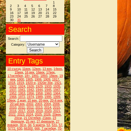
1
2
3
4
5
6
7
8
9
10
11
12
13
14
15
16
17
18
19
20
21
22
23
24
25
26
27
28
29
30
31
Search
Search:
Category:
Entry Tags
10 съезд
,
11век
,
12век
,
13 век
,
14век
,
15век
,
16 век
,
16век
,
17век
,
17октября
,
18+
,
1891
,
1893
,
18век
,
19
век
,
1900
,
1905
,
1906
,
1909
,
1917
,
1918
,
1919
,
1920-е
,
1920е-30е
,
1921
,
1922
,
1924
,
1926
,
1929
,
1933
,
1935
,
1937
,
1941
,
1942
,
1944
,
1945
,
1947
,
1952
,
1953
,
1956
,
1958
,
1960
,
1964
,
1968
,
1972
,
1974
,
1989
,
1995
,
1999
,
19век
,
2 мая
,
20 век
,
20-век
,
20-й век
,
20-ый век
,
2002
,
2003
,
2004
,
2006
,
2010
,
2011
,
2012
,
2013
,
2014
,
2015
,
2016
,
2017
,
2018
,
2019
,
2020
,
2021
,
2022
,
2023
,
2024
,
2025
,
2026
,
20век
,
20см
,
21 Октября
,
21век
,
23
февраля
,
25 лет
,
27 февраля
,
27
января
,
30-е
,
3d
,
5 марта
,
53
,
531
,
57
,
5772
,
630
,
66300
,
666
,
7 октября
,
70-