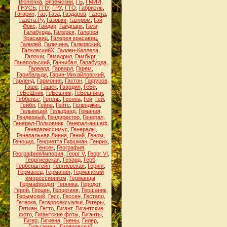
Вюнючка
,
Вяземский
,
ГБ
,
ГМИИ
,
ГНУСЬ
,
ГПУ
,
ГРУ
,
ГТО
,
Габриэль
,
Гагарин
,
Газ
,
Газа
,
Газдаров
,
Газета
,
Газета.Ру
,
Газовки
,
Газпром
,
Гай
Фокс
,
Гайдар
,
Гайдпарк
,
Гала
,
Галабурда
,
Галерея
,
Галерея
Красавиц
,
Галерея красавиц
,
Галилей
,
Галичина
,
Галковский
,
ГалковскийХ
,
Галлен-Каллела
,
Галоши
,
Гамадрил
,
Гамбург
,
Ганапольский
,
Ганнибал
,
Гарабурда
,
Гарвард
,
Гарварл
,
Гарем
,
Гарибальди
,
Гарин-Михайловский
,
Гарленд
,
Гармония
,
Гастон
,
Гафуров
,
Гаше
,
Гашек
,
Гвардия
,
ГеБе
,
ГеБеШник
,
ГеБешник
,
ГеБешники
,
Геббельс
,
Гегель
,
Геенна
,
Геи
,
Гей
,
Гейбл
,
Гейне
,
Гейтс
,
Геленджик
,
Гельвеций
,
Гельфанд
,
Гемания
,
Гендерный
,
Гендиректор
,
Генерал
,
Генерал-Полковник
,
Генерал-аншеф
,
Генералиссимус
,
Генералы
,
Генеральная Линия
,
Гений
,
Геном
,
Геноцид
,
Генриетта Гиршман
,
Генрих
,
Генсек
,
География
,
ГеографияИмперия
,
Георг V
,
Георг VI
,
Георгиевская
,
Гепард
,
Герб
,
Герберштейн
,
Гергиевская
,
Геринг
,
Германец
,
Германия
,
Германский
импрессионизм
,
Германцы
,
Гермафродит
,
Герника
,
Геродот
,
Герой
,
Герцен
,
Герцогиня
,
Гершаник
,
Герымский
,
Гесс
,
Гессен
,
Гестапо
,
Гетерка
,
Гетеросексуалки
,
Гетеры
,
Гетман
,
Гетто
,
Гигант
,
Гигантские
фото
,
Гигантские фоты
,
Гиганты
,
Гигер
,
Гигиена
,
Гиены
,
Гилер
,
Гильгамеш
,
Гиляровский
,