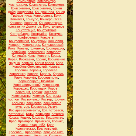
Компиляция
,
Композитор
,
Композиция
,
Компьютер
,
Комсомол
,
Комсомолка
,
Комсомолки
,
Конан
Дойл
,
Кондопога
,
Кондрашова
,
Конец
Тифаретника
,
Конец света
,
Кони
,
Конквест
,
Конкурс
,
Конкурс-Эссе
,
Кононов
,
Конопля
,
Консерватория
,
Константин Долматов
,
Константинов
,
Констатация
,
Конституция
,
Контрабанда
,
Контрабас
,
Контуры
,
Конференции
,
Конфеты
,
Конформизм
,
Конфуций
,
Концевич
,
Концерт
,
Концлагерь
,
Кончаловский
,
Конь
,
Коньки
,
Конёнков
,
Кооперация
,
Копейкин
,
Копенгаген
,
Копипаст
,
Копирайт
,
Копы
,
Корветт
,
Корда
,
Корея
,
Коржавин
,
Коринт
,
Кормление
грудью
,
Кормон
,
Корни волос
,
Коро
,
Коробков-Землянский
,
Корова
,
Коровин
,
Коровы
,
Королева
,
Короленко
,
Короли
,
Король
,
Король
Карл
,
Королёв
,
Коронавирус
,
Коронавирус Плакатки
,
Коронавируснов2
,
Коронация
,
Корреджо
,
Коррупция
,
Корсет
,
Корупция
,
Корчак
,
Коселёк
,
Космонавты
,
Космос
,
Кострома
,
Костюм
,
Костюченко
,
Костёр
,
Косуля
,
Косыгин
,
Косырева
,
Косырева о
культуре
,
Косырева. Углич
,
Косыревакомменты
,
Кот
,
Котовася
,
Котовский
,
Коты
,
Кофырин
,
Кочерга
,
Кошка
,
Кошки
,
Кошмар
,
Кощунство
,
Краб
,
Крамаров
,
Крамской
,
Кранах
,
Кранах-старшийХ
,
Крап
,
Крапильская
,
Крапильский
,
Красавец
,
Красавица
,
Красиво жить
не запретишь
,
Красная
,
Красная