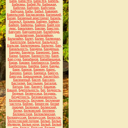
Баба
,
Баба-Яга
,
Баба-яга
,
Бабель
,
Бабизмы
,
Бабий Яр
,
Бабицкая
,
Бабочки
,
Бабурин
,
Бабучина
,
Бабушка
,
Бабы
,
Бабьё
,
Бавария
,
Бавильский
,
Багдасарова
,
Багрицкий
,
Базар
,
Базарный аристократ
,
Базиль
,
БазильХ
,
Базыма
,
Байден
,
Байкал
,
Байкер
,
Байкеры
,
Байрон
,
Байя кон
диас
,
Бакалович
,
Баклан
,
Бакстер
,
Бакунин
,
Бакушинская
,
Балабурда
,
Балалаечник
,
Балалайкин
,
Балалайкн
,
Балет
,
Балин
,
Балморал
,
Балотелли
,
Бальдунг
,
БальдунгХ
,
Бальзак
,
Бальтерманц
,
Бальтюс
,
Бан
,
Банальность
,
Бандера
,
Бандерша
,
Банджо
,
Бандиты
,
Банионис
,
Банк
,
Банки
,
Банкир
,
Банкротство
,
Баня
,
Бар-сука
,
Барабанов
,
Барабанщица
,
Барак
,
Бараки
,
Барбаросса
,
Барби
,
Барбизонцы
,
Барбра
,
Бард
,
Барды
,
Баре
,
Барков
,
Бармин
,
Барнс
,
Барокко
,
Барон
,
Барриса
,
Барсук
,
Барсука
,
Барышников
,
Баскетбол
,
Басманный
,
Басня
,
Бассано
,
Бастилия
,
Бастрыкин
,
Баталов
,
Батька
,
Бах
,
Бахмут
,
Башмак
,
Башня
,
Бдительность
,
Бег
,
Бедность
,
Бедные
,
Безвкусица
,
Бездарь
,
Бездетность
,
Безнаказанность
,
Безопасность
,
Безумие
,
Безумная
частота
,
Бейлис
,
Бекингэм
,
Белая
гвардия
,
Беленкин
,
Белинский
,
Белки
,
Белковский
,
Беллини
,
Беломестнов
,
Беломлинская
,
Белорруссия
,
Белоруссия
,
Белосток
,
Белостокский погром
,
Белые
,
Белые
Медведи
,
Белые ночи
,
Белый
,
Белый
дом
,
Белых
,
Бельгия
,
Беляев
,