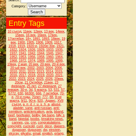
Search:
Category:
Entry Tags
10 съезд
,
11век
,
12век
,
13 век
,
14век
,
15век
,
16 век
,
16век
,
17век
,
17октября
,
18+
,
1891
,
1893
,
18век
,
19
век
,
1900
,
1905
,
1906
,
1909
,
1917
,
1918
,
1919
,
1920-е
,
1920е-30е
,
1921
,
1922
,
1924
,
1926
,
1929
,
1933
,
1935
,
1937
,
1941
,
1942
,
1944
,
1945
,
1947
,
1952
,
1953
,
1956
,
1958
,
1960
,
1964
,
1968
,
1972
,
1974
,
1989
,
1995
,
1999
,
19век
,
2 мая
,
20 век
,
20-век
,
20-й век
,
20-ый век
,
2002
,
2003
,
2004
,
2006
,
2010
,
2011
,
2012
,
2013
,
2014
,
2015
,
2016
,
2017
,
2018
,
2019
,
2020
,
2021
,
2022
,
2023
,
2024
,
2025
,
2026
,
20век
,
20см
,
21 Октября
,
21век
,
23
февраля
,
25 лет
,
27 февраля
,
27
января
,
30-е
,
3d
,
5 марта
,
53
,
531
,
57
,
5772
,
630
,
66300
,
666
,
7 октября
,
70-
е
,
70-е годы
,
70лет
,
777
,
88
,
9-ое
марта
,
9/11
,
90-е
,
920
,
:Адамс
,
XVII
съезд
,
a_n_d_r_u_s_h_a
,
abuse
,
aladdin_sane
,
anti-russian
,
anti-
semitism
,
anticlericalism
,
avla
,
bband
,
beef
,
beefeater
,
beilby
,
big bang
,
billy`s
band
,
bipedal
,
boobs
,
breaking news
,
cannes
,
ciu
,
cnn
,
congratulations
,
copyright
,
cuckold
,
cunt
,
dece
,
diapers
,
dugasper
,
dugusper
,
dw
,
einstein
,
eksray
,
eliyahu
,
email
,
english
,
erlang
,