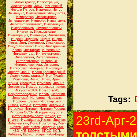
Иллюстратор
,
Иллюстрации
,
Иллюстрация
,
Ильин
,
Ильинский
,
Ильф и Петров
,
Имажизм
,
Имгур
,
Иммануил
,
Иммиграция
,
Иммунитет
,
Император
,
Императрица
,
Империализм
,
Империя
,
Импичмент
,
Импотент
,
Импотент.
,
Импотенция
,
Импресионизм
,
Импрессионизм
,
Инагенты
,
Инакомыслие
,
Инаугурация
,
Инвалиды
,
Ингушетия
,
Индеец
,
Индейцы
,
Индия
,
Индия.
Фоты
,
Инет
,
Инженеры
,
Инквизиция
,
Инкуб
,
Иноагент
,
Инок
,
Иностранные
слова
,
Инстаграм
,
Интеграция
,
Интеллектуал
,
Интеллектуалы
,
Интеллигент
,
Интеллигенты
,
Интеллигенция
,
Интервью
,
Интересные лица
,
Интернет
,
Интерфакс
,
Интерьер
,
Инфляция
,
Инцест
,
Иоанн
,
Иоанн Кронштадский
,
Иоанн Кронштадтский
,
Ион Тихий
,
Ионтихий
,
Иосиф
,
Ирак
,
Иран
,
Ирина
,
Ирландия
,
Ирматов
,
Ирония
,
Искусство
,
Искусство декоративное
,
ИскусствоЖЖ
,
ИскусствоХ
,
Искусствоведение
,
Ислам
,
Испания
,
Tags:
Испанский
,
Исповедь
,
Исраэлс
,
Исраэль Шамир
,
Иссахар Бер
Рыбак
,
Истина
,
Истомин
,
Истомина
,
Историки
,
История
,
История России
,
История СССР
,
История искусств
,
23rd-Apr-
Историяжидохвоста
,
Исход
,
Ит
,
Италия
,
Иудейщина
,
Ихлов
,
Ищенко
,
Йобачевский
,
Йога
,
Йом Кипур
,
Йом-
Киппур
,
Йом-Кипур
,
Йорданс
,
КАЛ
,
толстыми
КВД
,
КГБ
,
КЛОНЫ
,
КПСС
,
КСП
,
Кабаева
,
Кабак
,
Кабаре
,
Кабо-Верде
,