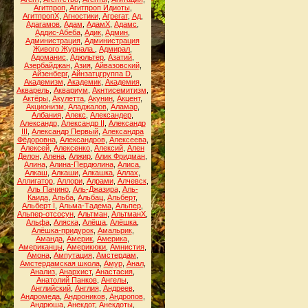
Агитпроп
,
Агитпроп Идиоты
,
АгитпропХ
,
Агностики
,
Агрегат
,
Ад
,
Адагамов
,
Адам
,
АдамХ
,
Адамс
,
Аддис-Абеба
,
Адик
,
Админ
,
Администрация
,
Администрация
Живого Журнала.
,
Адмирал
,
Адоманис
,
Адюльтер
,
Азатий
,
Азербайджан
,
Азия
,
Айвазовский
,
Айзенберг
,
Айнзатцгруппа D
,
Академизм
,
Академик
,
Академия
,
Акварель
,
Аквариум
,
Акнтисемитизм
,
Актёры
,
Акулетта
,
Акунин
,
Акцент
,
Акционизм
,
Аладжалов
,
Аламар
,
Албания
,
Алекс
,
Александер
,
Александр
,
Александр II
,
Александр
III
,
Александр Первый
,
Александра
Фёдоровна
,
Александров
,
Алексеева
,
Алексей
,
Алексенко
,
Алексий
,
Ален
Делон
,
Алена
,
Алжир
,
Алик Фридман
,
Алина
,
Алина-Пердюлина
,
Алиса
,
Алкаш
,
Алкаши
,
Алкашка
,
Аллах
,
Аллигатор
,
Аллори
,
Алрами
,
Алчевск
,
Аль Пачино
,
Аль-Джазира
,
Аль-
Каида
,
Альба
,
Альбац
,
Альберт
,
Альберт I
,
Альма-Тадема
,
Альпер
,
Альпер-отсосун
,
Альтман
,
АльтманХ
,
Альфа
,
Аляска
,
Алёша
,
Алёшка
,
Алёшка-придурок
,
Амальрик
,
Аманда
,
Америк
,
Америка
,
Американцы
,
Америкюки
,
Амнистия
,
Амона
,
Ампутация
,
Амстердам
,
Амстердамская школа
,
Амур
,
Анал
,
Анализ
,
Анархист
,
Анастасия
,
Анатолий Панков
,
Ангелы
,
Английский
,
Англия
,
Андреев
,
Андромеда
,
Андроников
,
Андропов
,
Андрюша
,
Анекдот
,
Анекдоты
,