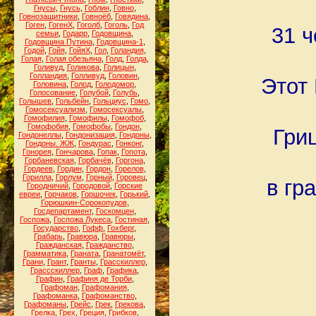
Гнусы
,
Гнусь
,
Гоблин
,
Говно
,
Говнозащитники
,
Говноёб
,
Говядина
,
Гоген
,
ГогенХ
,
Гоголб
,
Гоголь
,
Год
31 ч
семьи
,
Годарр
,
Годовщина
,
Годовщина Путина
,
Годовщина-1
,
Годой
,
Гойя
,
ГойяХ
,
Гол
,
Голандия
,
Голая
,
Голая обезьяна
,
Голд
,
Голда
,
Голивуд
,
Голикова
,
Голицын
,
Голландия
,
Голливуд
,
Головин
,
Этот 
Головина
,
Голод
,
Голодомор
,
Голосование
,
Голубой
,
Голубь
,
Голышев
,
Гольбейн
,
Гольциус
,
Гомо
,
Гомосексуализм
,
Гомосексуалы
,
Гомофилия
,
Гомофилы
,
Гомофоб
,
Гомофобия
,
Гомофобы
,
Гондон
,
Гри
Гондонеллы
,
Гондонизация
,
Гондоны
,
Гондоны. ЖЖ
,
Гондурас
,
Гонконг
,
Гонорея
,
Гончарова
,
Гопак
,
Гопота
,
Горбаневская
,
Горбачёв
,
Горгона
,
Гордеев
,
Гордин
,
Гордон
,
Горелов
,
Горилла
,
Горлум
,
Горный
,
Горовец
,
в гр
Городничий
,
Городовой
,
Горские
евреи
,
Горчаков
,
Горшочек
,
Горький
,
Горюшкин-Сорокопудов
,
Госдепартамент
,
Госкомцен
,
Госпожа
,
Госпожа Лукеса
,
Гостиная
,
Государство
,
Гофф
,
Гохберг
,
Грабарь
,
Гравюра
,
Гравюры
,
Гражданская
,
Гражданство
,
Грамматика
,
Граната
,
Гранатомёт
,
Грани
,
Грант
,
Гранты
,
Грасскиллер
,
Грассскиллер
,
Граф
,
Графика
,
Графин
,
Графиня де Торби
,
Графоман
,
Графомания
,
Графоманка
,
Графоманство
,
Графоманы
,
Грейс
,
Грек
,
Грекова
,
Грелка
,
Грех
,
Греция
,
Грибков
,