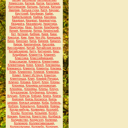
Хемессен
,
Катков
,
Каток
,
Католики
,
Католицизм
,
Катынь
,
Катька
,
Катька
Америк
,
Катька-сука
,
Катя
,
Каунас
,
Каутский
,
Кауфман
,
Кафе
,
Кафельников
,
Кафка
,
Каховка
,
Квадрад
,
Квадрат
,
Квадратура
,
Квадрига
,
Квазимодо
,
Квартира
,
Квартиры
,
Квас
,
Келли
,
Кембридж
,
Кения
,
Кеннеди
,
Кепка
,
Керенский
,
Кет
,
Кетмар
,
Кибрик
,
Киев
,
Кики
,
Кикодзе
,
Ким
,
Ким Чен Ир
,
Кинешма
,
Кино
,
Кинозал
,
Кипа
,
Киреев
,
Кирилл
,
Киров
,
Кирпичёнок
,
Киселёв
,
Киссинджер
,
Китай
,
Китайские мозги
,
Китайскиеню
,
Китч
,
Китченер
,
Киш
,
Кладбище
,
Кларетта
,
Кларнет
,
Классика
,
Классификация
,
Классицизм
,
Клевета
,
Клеветники
,
Клеветница
,
Клее
,
КлееХ
,
Клезмеры
,
Клемансо
,
Клиента
,
Клиенты
,
Клизма
,
Клик
,
Клименко
,
Климов
,
Климова
,
Климт
,
Клинт Иствуд
,
Клинтон
,
Клинтонша
,
Клип
,
Клифф Ричард
,
Кличко
,
Клоака
,
Клодт
,
Клон
,
Клоны
,
Клоняра
,
Клоняра хитрожопая
,
Клоняра.
,
Клоняры
,
Клопы
,
Клоун
,
Клуазонизм
,
Клубничка
,
Клурмо
,
Клуцис
,
Кляуза
,
Клёцки
,
Книга
,
Книги
,
Княгиня
,
Князь Космоса
,
Князь
церкви
,
Князья церкви
,
Коба
,
Кобель
,
Кобзон
,
Ковальчук
,
Ковалёв
,
Ковры
,
Когда-нибудь
,
Кодвидео
,
Козлоёб
,
Козлы
,
Козочка
,
Козырев
,
Козёл
,
Кокаин
,
Кокетка
,
Кокетство
,
Колбаса
,
Колдовство
,
Колдуэлл
,
Коленки
,
Коленкор
,
Коллективизация
,
Колокольчики
,
Коломбо
,
Колония
,