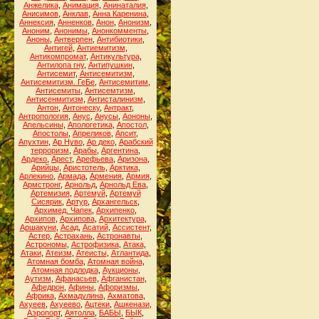
Анжелика
,
Анимация
,
Анинаталия
,
Анисимов
,
Анклав
,
Анна Каренина
,
Аннексия
,
Анненков
,
Анон
,
Анонизм
,
Аноним
,
Анонимы
,
Анонкомменты
,
Аноны
,
Антверпен
,
Антибиотики
,
Антигей
,
Антиемитизм
,
Антикомпромат
,
Антикультура
,
Антилопа гну
,
Антипушкин
,
Антисемит
,
Антисемитизм
,
Антисемитизм. ГеБе
,
Антисемитим
,
Антисемиты
,
Антисемтизм
,
Антисенмитизм
,
Антисталинизм
,
Антон
,
Антонеску
,
Антракт
,
Антропология
,
Анус
,
Анусы
,
Аононы
,
Апельсины
,
Апологетика
,
Апостол
,
Апостолы
,
Апреликов
,
Апсит
,
Апухтин
,
Ар Нуво
,
Ар деко
,
Арабский
терроризм
,
Арабы
,
Аргентина
,
Ардеко
,
Арест
,
Арефьева
,
Аризона
,
Арийцы
,
Аристотель
,
Арктика
,
Арлекино
,
Армада
,
Армения
,
Армия
,
Армстронг
,
Арнольд
,
Арнольд Ева
,
Артемизия
,
Артемуй
,
Артемуй
Сисярик
,
Артур
,
Архангельск
,
Архимед. Чапек
,
Архипенко
,
Архипов
,
Архипова
,
Архитектура
,
Аршакуни
,
Асад
,
Асатий
,
Ассистент
,
Астер
,
Астрахань
,
Астронавты
,
Астрономы
,
Астрофизика
,
Атака
,
Атаки
,
Атеизм
,
Атеисты
,
Атлантида
,
Атомная бомба
,
Атомная война
,
Атомная подлодка
,
Аукционы
,
Аутизм
,
Афанасьев
,
Афганистан
,
Афедрон
,
Афины
,
Афоризмы
,
Африка
,
Ахмадулина
,
Ахматова
,
Ахуеев
,
Ахуеево
,
Ацтеки
,
Ашкенази
,
Аэропорт
,
Аятолла
,
БАБЫ
,
БЫК
,