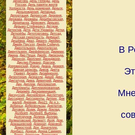
Денисова
,
День Победы
,
День
России
,
День памяти жертв
Холокоста
,
День рождения
,
Деньги
,
Деньрождения
,
Депардье
,
Депортация
,
Депрессия
,
Деревня
,
Держава
,
Державы
,
Дерибасовская
,
Дерипаска
,
Деркович
,
Дерьмо
,
Дерьмо-Стейнкрауз
,
Детдом
,
Детектив
,
Дети
,
Дети Украины
,
Детки
,
Деткоёбы
,
Детоторговец
,
Детсад
,
Детская смертность
,
Дефицит
,
Дешёвка
,
Джаз
,
Джанго
,
Джеймс
,
Джейн Пауэлл
,
Джейн Сеймур
,
В Р
Джентельмен
,
Джентилески
,
Джентльмен
,
Джефферсон
,
Джимми
,
Джина
,
Джо Пеши
,
Джобс
,
Джоконда
,
Джонсон
,
Джоплинг
,
Джорджоне
,
Джулио Романо
,
Дзагоев
,
Дзержинский
,
Дзюдо
,
Диана
,
Диарея
,
Эт
Дивная церковь
,
Дивов
,
Диета
Привет
,
Дизайн
,
Дизайнюхер
,
Дизентерия
,
Дизраэли
,
Дикий
,
Дикс
,
Диктатура
,
Дима
,
Димитрий
,
Димка
,
Дин
,
Диплом
,
Дипломатия
,
Дипломаты
,
Дипломированная
,
Мне
Дирижёр
,
Дискриминация
,
Дискуссия
,
Диснейленд
,
Диспетчер
,
Диссидент
,
Диссиденты
,
Дитрих
,
Для
жалоб
,
Дневник
,
Дно21
,
До н.э.
,
Добиньи
,
Добровольцы
,
Довлатов
,
Договор
,
Додик
,
Дожди
,
Доклад
,
со
Долбоёб
,
Долбоёб. Выборы
,
Долгоруков
,
Долина
,
Доллар
,
Долматовский
,
Долматт
,
Доля
,
Дом
,
Домашевский
,
Домкрат
,
Домовой
,
Домострой
,
Дон
,
Донателло
,
Донбасс
,
Донецк
,
Донна Саммер
,
Донос
,
Доносчик
,
Доносчики
,