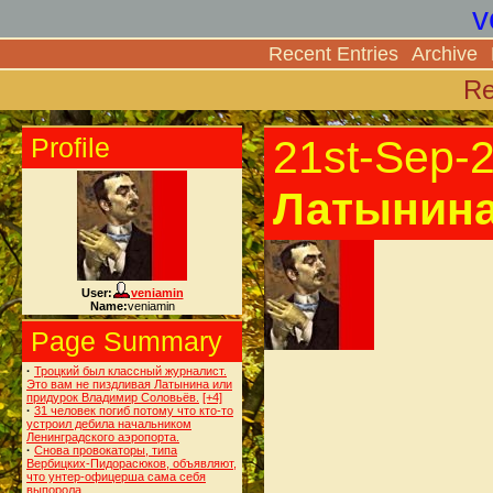
v
Recent Entries
Archive
Re
Profile
21st-Sep-
Латынина
User:
veniamin
Name:
veniamin
Page Summary
·
Троцкий был классный журналист.
Это вам не пиздливая Латынина или
придурок Владимир Соловьёв.
[+4]
·
31 человек погиб потому что кто-то
устроил дебила начальником
Ленинградского аэропорта.
·
Снова провокаторы, типа
Вербицких-Пидорасюков, объявляют,
что унтер-офицерша сама себя
выпорола.