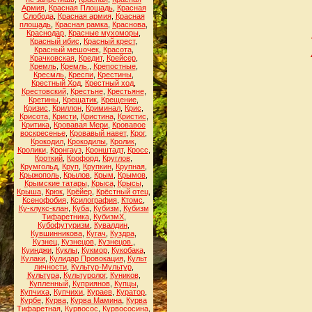
Армия
,
Красная Площадь
,
Красная
Слобода
,
Красная армия
,
Красная
площадь
,
Красная рамка
,
Краснова
,
Краснодар
,
Красные мухоморы
,
Красный ибис
,
Красный крест
,
Красный мешочек
,
Красота
,
Крачковская
,
Кредит
,
Крейсер
,
Кремль
,
Кремль.
,
Крепостные
,
Кресмль
,
Креспи
,
Крестины
,
Крестный Ход
,
Крестный ход
,
Крестовский
,
Крестьне
,
Крестьяне
,
Кретины
,
Крещатик
,
Крещение
,
Кризис
,
Криллон
,
Криминал
,
Крис
,
Крисота
,
Кристи
,
Кристина
,
Кристис
,
Критика
,
Кровавая Мери
,
Кровавое
воскресенье
,
Кровавый навет
,
Крог
,
Крокодил
,
Крокодилы
,
Кролик
,
Кролики
,
Кронгауз
,
Кронштадт
,
Кросс
,
Кроткий
,
Крофорд
,
Круглов
,
Крумгольд
,
Круп
,
Крупкин
,
Крупная
,
Крыжополь
,
Крылов
,
Крым
,
Крымов
,
Крымские татары
,
Крыса
,
Крысы
,
Крыша
,
Крюк
,
Крёйер
,
Крёстный отец
,
Ксенофобия
,
Ксилография
,
Ктомс
,
Ку-клукс-клан
,
Куба
,
Кубизм
,
Кубизм
Тифаретника
,
КубизмХ
,
Кубофутуризм
,
Кувалдин
,
Кувшинникова
,
Кугач
,
Куздра
,
Кузнец
,
Кузнецов
,
Кузнецов.
,
Куинджи
,
Куклы
,
Кукмор
,
Кукобака
,
Кулаки
,
Кулидар Провокация
,
Культ
личности
,
Культур-Мультур
,
Культура
,
Культуролог
,
Куников
,
Купленный
,
Куприянов
,
Купцы
,
Купчиха
,
Купчихи
,
Кураев
,
Куратор
,
Курбе
,
Курва
,
Курва Мамина
,
Курва
Тифаретная
,
Курвосос
,
Курвососина
,