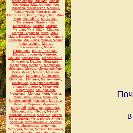
Маска скорби
,
Маскава
,
Маски
,
Масленица
,
Масло сливочное
,
Маслова
,
Масловская
,
Масоны
,
Массачусетс
,
Мастер-класс
,
Мастерская
,
Мастурбация
,
Мат
,
Мата
Хари
,
Матвейчев
,
Матвиенко
,
Математик
,
Математика
,
Математики
,
Матисс
,
Матрос
,
Матфей
,
Мать
,
Маунт
,
Мафия
,
Мафия Тифарета
,
Маха
,
Махи
,
Маша
,
Машенька
,
Машина
,
Машина
Времени
,
Машинист
,
Машка
,
Машка
блядь мамина
,
Машка
толстожопенькая
,
Машка-
Отсосашка
,
Машка-отсосака
,
Машка-отсосашка
,
Машканю
,
Машков
,
Маяковский
,
МаяковскийХ
,
Мгновение
,
Медаль
,
Медведев
,
МедведевХ
,
Медведи
,
Мединский
,
Медицина
,
Медуза
,
Междусобойчик
,
Меир
,
Мейер
,
Мейзер
,
Мексика
,
Меламид
,
Мелещук
,
Мелитополь
,
Мелихово
,
Мельник
,
Мельниченко
,
Мемориал
,
Мемориал жертвам
голода в Ирландии
,
Менделеев
,
Менделеева
,
Мендельсон
,
Поч
Мендкович
,
Менора
,
Мент
,
Менты
,
Мень
,
Меньшевик
,
Меньшов
,
Мережковский
,
Мерзость
,
Мерзота
,
Мери Лу
,
Меркель
,
Меркулов
,
Меркурий
,
Мерседес
,
Мессерер
,
Мессершмидт
,
Месси
,
Мессия
,
в
Местная Скотина
,
Местные
,
Месть
,
Метальников
,
Метальников Углич и
бабушка
,
Метальников о Толстом
,
Метафизическая живопись
,
Метеорит
,
Метки
,
Мехмат
,
Мечников
,
Мещане
,
Мещанин
,
Мещанка
,