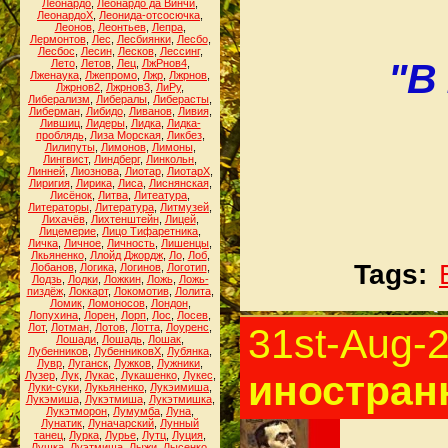
Леонардо
,
Леонардо да Винчи
,
ЛеонардоХ
,
Леонида-отсосючка
,
Леонов
,
Леонтьев
,
Лепра
,
Лермонтов
,
Лес
,
Лесбиянки
,
Лесбо
,
Лесбос
,
Лесин
,
Лесков
,
Лессинг
,
"В
Лето
,
Летов
,
Лец
,
ЛжРнов4
,
Лженаука
,
Лжепромо
,
Лжр
,
Лжрнов
,
Лжрнов2
,
Лжрнов3
,
ЛиРу
,
Либерализм
,
Либералы
,
Либерасты
,
Либерман
,
Либидо
,
Ливанов
,
Ливия
,
Лившиц
,
Лидеры
,
Лидка
,
Лидка-
проблядь
,
Лиза Морская
,
Ликбез
,
Лилипуты
,
Лимонов
,
Лимоны
,
Лингвист
,
Линдберг
,
Линкольн
,
Линней
,
Лиознова
,
Лиотар
,
ЛиотарХ
,
Лиригия
,
Лирика
,
Лиса
,
Лиснянская
,
Лисёнок
,
Литва
,
Литеатура
,
Литераторы
,
Литература
,
Литмузей
,
Лихачёв
,
Лихтенштейн
,
Лицей
,
Лицемерие
,
Лицо Тифаретника
,
Личка
,
Личное
,
Личность
,
Лишенцы
,
Лкьяненко
,
Ллойд Джордж
,
Ло
,
Лоб
,
Tags:
Лобанов
,
Логика
,
Логинов
,
Логотип
,
Лодзь
,
Лодки
,
Ложкин
,
Ложь
,
Ложь-
пиздёж
,
Локкарт
,
Локомотив
,
Лолита
,
Ломик
,
Ломоносов
,
Лондон
,
Лопухина
,
Лорен
,
Лорп
,
Лос
,
Лосев
,
Лот
,
Лотман
,
Лотов
,
Лотта
,
Лоуренс
,
31st-Aug-
Лошади
,
Лошадь
,
Лошак
,
Лубенников
,
ЛубенниковХ
,
Лубянка
,
Лувр
,
Луганск
,
Лужков
,
Лужники
,
иностранн
Лузер
,
Лук
,
Лукас
,
Лукашенко
,
Лукес
,
Луки-суки
,
Лукьяненко
,
Лукэимиша
,
Лукэмиша
,
Лукэтмиша
,
Лукэтмишка
,
Лукэтморон
,
Лумумба
,
Луна
,
Лунатик
,
Луначарский
,
Лунный
танец
,
Лурка
,
Лурье
,
Лутц
,
Луция
,
Лушка
,
Луэтмиша
,
Лыжи
,
Лысенко
,