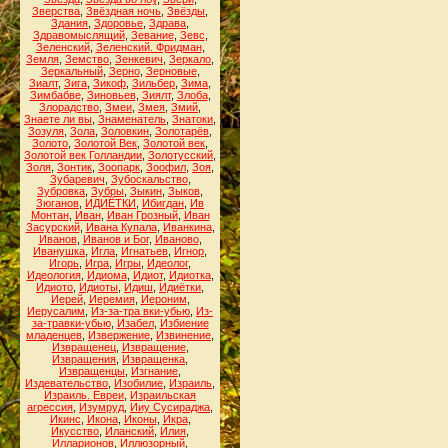
Зверства
,
Звёздная ночь
,
Звёзды
,
Здания
,
Здоровье
,
Здрава
,
Здравомыслящий
,
Зевание
,
Зевс
,
Зеленский
,
Зеленский. Фридман
,
Земля
,
Земство
,
Зенкевич
,
Зеркало
,
Зеркальный
,
Зерно
,
Зерновые
,
Зиалт
,
Зига
,
Зикоф
,
Зильбер
,
Зима
,
Зимбабве
,
Зиновьев
,
Зиялт
,
Злоба
,
Злорадство
,
Змеи
,
Змея
,
Змий
,
Знаете ли вы
,
Знаменатель
,
Знатоки
,
Зозуля
,
Зола
,
Золовкин
,
Золотарёв
,
Золото
,
Золотой Век
,
Золотой век
,
Золотой век Голландии
,
Золотусский
,
Золя
,
Зонтик
,
Зоопарк
,
Зоофил
,
Зоя
,
Зубаревич
,
Зубоскальство
,
Зубровка
,
Зубры
,
Зыкин
,
Зыков
,
Зюганов
,
ИДИЁТКИ
,
Ибигдан
,
Ив
Монтан
,
Иван
,
Иван Грозный
,
Иван
Засурский
,
Ивана Купала
,
Иванкина
,
Иванов
,
Иванов и Бог
,
Иваново
,
Иванушка
,
Игла
,
Игнатьев
,
Игнор
,
Игорь
,
Игра
,
Игры
,
Идеолог
,
Идеология
,
Идиома
,
Идиот
,
Идиотка
,
Идиото
,
Идиоты
,
Идиш
,
Идиётки
,
Иерей
,
Иеремия
,
Иероним
,
Иерусалим
,
Из-за-тра вки-убью
,
Из-
за-травки-убью
,
Изабел
,
Избиение
младенцев
,
Извержение
,
Извинение
,
Извращенец
,
Извращение
,
Извращения
,
Извращенка
,
Извращенцы
,
Изгнание
,
Издевательство
,
Изобилие
,
Израиль
,
Израиль. Евреи
,
Израильская
агрессия
,
Изумруд
,
Ииу Сусираджа
,
Икинс
,
Икона
,
Иконы
,
Икра
,
Икусство
,
Иланский
,
Илия
,
Илларионов
,
Иллюзорный
,