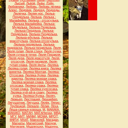
Лысый
,
Львов
,
Львы
,
Лэйн
,
Любовники
,
Любовь
,
Любовь лёлика
Алекс
,
Людовик
,
Людоед
,
Людоеды
,
Люлечка
,
Люлин нос
,
Люльа-
Пердюлька
,
Люлька
,
Люлька -
Малафейка
,
Люлька - отсосулька
,
Люлька Малафейка
,
Люлька-
Мудюлька
,
Люлька-Педюлька
,
Люлька-Пердлька
,
Люлька-
Пердюлька
,
Люлька-Пиздюлька
,
Люлька-ебулька
,
Люлька-
красотулька
,
Люлька-отсосулька
,
Люлька-пердюлька
,
Люлька-
пидораска
,
Люлька-пиздюлька
,
Люля
,
Люля голая
,
Люля стихи
,
Люля сучка
,
Люля сучка-в-течке
,
Люля-Пердюля
,
Люля-дура
,
Люля-красотуля
,
Люля-
отсосуля
,
Люля-пиздюля
,
Люля-
тупая-срака
,
Люля-фоты
,
Люляка
,
Люляка голая
,
Люляка книга
,
Люляка
минетка
,
Люляка-Монтаж
,
Люляка-
Отсосака
,
Люляка-Хуяка
,
Люляка-
идиотка
,
Люляка-мокрая срака
,
Люляка-мокрая-срака
,
Люляка-
отсосака
,
Люляка-срака
,
Люляка-
тупая-срака
,
Люляка-хуесосака
,
Люляка-хуй-ей-в-сраку
,
Люляка-
хуяка
,
Люляка=Хуяка
,
Люляч
,
Люмьер
,
Люстрация
,
Люццифер
,
Лягушатник
,
Лягушка
,
Лялёк
,
Ляпис-
Трубецкой
,
Ляпкало
,
Лёлик
,
Лёха
,
Лёша-свинья-хороша
,
М
,
МАКАКА
,
МАКАКО
,
МАТАН
,
МАТАНючки
,
МВД
,
МГУ
,
МИТ
,
МИФИ
,
МОМА
,
МРОТ
,
МФТИ
,
МХАТ
,
Мавзолей
,
Магадан
,
Магнаты
,
Магнитский
,
Магнум
,
Магомаев
,
Мадовошки
,
Мадонна
,