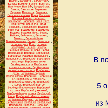
Валлон
,
Валлоттон
,
ВаллоттонХ
,
Валюта
,
Вампир
,
Ван Гог
,
Ван ГогХ
,
Ван Клеве
,
Ван Эйк
,
Вандербильт
,
Ванька
,
Ванюшкин
,
Вареники
,
Варенье
,
Варламов
,
Варшава
,
Варшавское гетто
,
Варяг
,
Василий
,
Василий Сталин
,
Васильев
,
Васильева
,
Васнецов
,
Вася
,
Вата
,
Вашингтон
,
Вашингтон Пост
,
Вебицкий
,
Вебицкийню
,
Веденев
,
Веденеев
,
Ведомости
,
Ведомость
,
Ведьма
,
Ведьмы
,
Веер
,
Веера
,
Вейден
,
Вейсенгоф
,
Веласкес
,
Веласко
,
Великий Князь
,
Великобритания
,
Веллер
,
Велосипед
,
Велосипедист
,
Вена
,
Венгрия
,
Венедиктов
,
Венера
,
Венеры
,
Венеция
,
Вениамин
,
Вера
,
Верба
,
Вербицикий
,
Вербицй
,
Вербицкая
,
Вербицкая Фридман
,
ВербицкаяП
,
В в
ВербицкаяХ
,
Вербицкие
,
Вербицкие -
засранцы
,
Вербицкие детки
,
Вербицкие сатира
,
Вербицкие
сосалки и сосуны
,
Вербицкие —
кремлёвские сексоты
,
Вербицкие-
детки
,
Вербицкие-подонки
,
Вербицкиеню
,
Вербицкий
,
Вербицкий
57
,
Вербицкий Антисемиты
,
Вербицкий антисемит
,
Вербицкий
5 
откроет
,
Вербицкий портрет
,
Вербицкий провокация
,
Вербицкий
скотина
,
Вербицкий уязвимый
,
Вербицкий-педофиляка
,
Вербицкий.
Жопа
,
Вербицкий. Мишка скотина
,
Вербицкий. Фридман
,
ВербицкийХ
,
из 
Вербицкийню
,
Вербицкй
,
Вербицкмй
,
Верблюды
,
Верблядь
,
Вербцкая
,
Вервеер
,
Вервир
,
Вергилий
,
Верди
,