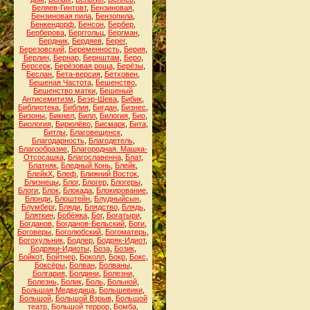
Беляев-Гинтовт
,
Бензиновая
,
Бензиновая пила
,
Бензопила
,
Бенкендорф
,
Бенсон
,
Бербер
,
Берберова
,
Берггольц
,
Бергман
,
Бердник
,
Бердяев
,
Берег
,
Березовский
,
Беременность
,
Берия
,
Берлин
,
Бернар
,
Бернштам
,
Беро
,
Берсерк
,
Берёзовая роща
,
Берёзы
,
Беслан
,
Бета-версия
,
Бетховен
,
Бешеная Частота
,
Бешенство
,
Бешенство матки
,
Бешеный
Антисемитизм
,
Беэр-Шева
,
Бибик
,
Библиотека
,
Библия
,
Бигдан
,
Бизнес
,
Бизоны
,
Бикнел
,
Билл
,
Билогия
,
Био
,
Биология
,
Бирюлёво
,
Бисмарк
,
Бита
,
Битлы
,
Благовещенск
,
Благодарность
,
Благодетель
,
Благообразие
,
Благородная. Машка-
Отсосашка
,
Благославенна
,
Блат
,
Блатняк
,
Бледный Конь
,
Блейк
,
БлейкХ
,
Блеф
,
Ближний Восток
,
Близнецы
,
Блог
,
Блогер
,
Блогеры
,
Блоги
,
Блок
,
Блокада
,
Блокирование
,
Блонди
,
Блоштейн
,
Блудныйсын
,
Блумберг
,
Бляди
,
Блядство
,
Блядь
,
Бляткин
,
Бобёжка
,
Бог
,
Богатыри
,
Богданов
,
Богданов-Бельский
,
Боги
,
Боговеры
,
Боголюбский
,
Богоматерь
,
Богохульник
,
Бодлер
,
Бодряк-Идиот
,
Бодряки-Идиоты
,
Боза
,
Бозик
,
Бойкот
,
Бойтнер
,
Боколл
,
Бокр
,
Бокс
,
Боксёры
,
Болван
,
Болваны
,
Болгария
,
Болдини
,
Болезни
,
Болезнь
,
Болик
,
Боль
,
Больной
,
Большая Медведица
,
Большевики
,
Большой
,
Большой Взрыв
,
Большой
театр
,
Большой террор
,
Бомба
,