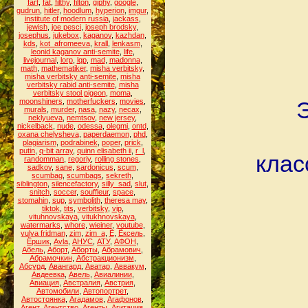
fart
,
fat
,
filthy
,
filton
,
giphy
,
google
,
gudrun
,
hitler
,
hoodlum
,
hyperion
,
imgur
,
institute of modern russia
,
jackass
,
jewish
,
joe pesci
,
joseph brodsky
,
josephus
,
jukebox
,
kaganov
,
kazhdan
,
kds
,
kot_afromeeva
,
krall
,
lenkasm
,
leonid kaganov anti-semite
,
life
,
livejournal
,
lorp
,
lqp
,
mad
,
madonna
,
math
,
mathematiker
,
misha verbitsky
,
misha verbitsky anti-semite
,
misha
verbitsky rabid anti-semite
,
misha
verbitsky stool pigeon
,
moma
,
moonshiners
,
motherfuckers
,
movies
,
murals
,
murder
,
nasa
,
nazy
,
necax
,
neklyueva
,
nemtsov
,
new jersey
,
nickelback
,
nude
,
odessa
,
olegmi
,
ontd
,
oxana chelysheva
,
paperdaemon
,
phd
,
plagiarism
,
podrabinek
,
poper
,
prick
,
putin
,
q-bit array
,
quinn elisabeth ii
,
r_l
,
клас
randomman
,
regoriy
,
rolling stones
,
sadkov
,
sane
,
sardonicus
,
scum
,
scumbag
,
scumbags
,
sekreth
,
siblington
,
silencefactory
,
silly_sad
,
slut
,
snitch
,
soccer
,
souffleur
,
space
,
stomahin
,
sup
,
symbolith
,
theresa may
,
tiktok
,
tits
,
verbitsky
,
vip
,
vituhnovskaya
,
vitukhnovskaya
,
watermarks
,
whore
,
wieiner
,
youtube
,
yulya fridman
,
zim
,
zim_a
,
Ё
,
Ёксель
,
Ёршик
,
Аvla
,
АНУС
,
АТУ
,
АФОН
,
Абель
,
Аборт
,
Аборты
,
Абрамович
,
Абрамочкин
,
Абстракционизм
,
Абсурд
,
Авангард
,
Аватар
,
Аввакум
,
Авдеевка
,
Авель
,
Авиалинии
,
Авиация
,
Австралия
,
Австрия
,
Автомобили
,
Автопортрет
,
Автостоянка
,
Агадамов
,
Агафонов
,
Агент
,
Агентство
,
Агенты
,
Агитация
,