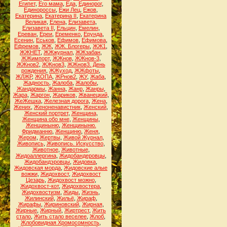
Египет
,
Его мама
,
Еда
,
Единорог
,
Единороссы
,
Ежи Лец
,
Ежов
,
Екатерина
,
Екатерина II
,
Екатерина
Великая
,
Елена
,
Елизавета
,
Елизавета II
,
Ельцин
,
Емелин
,
Ереван
,
Ереи
,
Еременко
,
Ерунда
,
Есенин
,
Еськов
,
Ефимов
,
Ефимова
,
Ефремов
,
ЖЖ
,
ЖЖ. Блогеры
,
ЖЖ1
,
ЖЖНЕТ
,
ЖЖжурнал
,
ЖЖзабан
,
ЖЖимпорт
,
ЖЖнов
,
ЖЖнов-3
,
ЖЖнов2
,
ЖЖнов3
,
ЖЖнов3. День
рождения
,
ЖЖуход
,
ЖЖфоты
,
ЖЛЖР
,
ЖОПА
,
ЖРнов2
,
ЖУ
,
Жаба
,
Жадность
,
Жалоба
,
Жалобы
,
Жандармы
,
Жанна
,
Жанр
,
Жанры
,
Жара
,
Жаргон
,
Жариков
,
Жванецкий
,
ЖеЖешка
,
Железная дорога
,
Жена
,
Жених
,
Женоненавистник
,
Женский
,
Женский портрет
,
Женщина
,
Женщина обо мне
,
Женщины
,
Женщиныню
,
Женщиныню.
Фридманню
,
Женщиню
,
Женя
,
Жером
,
Жертвы
,
Живой Журнал
,
Живопись
,
Живопись. Искусство
,
Животное
,
Животные
,
Жидоаллергина
,
Жидобандеровцы
,
Жидобандэровцы
,
Жидовка
,
Жидовская морда
,
Жидовские алые
вожжи
,
Жидохвост
,
Жидохвост
Цезарь
,
Жидохвост можно
,
Жидохвост-кот
,
Жидохвостера
,
Жидохвостизм
,
Жиды
,
Жизнь
,
Жилинский
,
Жильё
,
Жираф
,
Жирафы
,
Жириновский
,
Жирная
,
Жирные
,
Жирный
,
Жиртрест
,
Жить
стало
,
Жить стало веселее
,
Жлоб
,
Жлобовидная Хромосомность
,