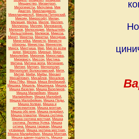
ко
Мещанство
,
Мизантроп
,
Мизогинисты
,
Мизулина
,
Мик
Джаггер
,
Микеланджело
,
МикеланджелоХ
,
Микола Питерский
,
Микоян
,
Микрософт
,
Милан
,
Милиция
,
Милка
,
Милле
,
Миллер
,
Но
Миллионы
,
Милляр
,
Милованов
,
Милонов
,
Милосердие
,
Мильштейн
,
Мильштейнню
,
Милюков
,
Мимоза
,
Минет
,
Минетка
,
Минетки
,
Минздрав
,
Мини-юбка
,
Министр
,
Министр
обороны
,
Министры
,
Миннелли
,
цини
Минск
,
Минтчица
,
Мир
,
Мир во всём
мире
,
Мирзоян
,
Мирные
,
Миро
,
Миролюбие
,
Миронов
,
Мирослава
,
Мирювисч
,
Миссон
,
Мистика
,
Митина
,
Митина-жопа
,
Митинаню
,
Митинг
,
Митрич
,
Митрополит
,
Митрополит Волоколамский
,
Митя
,
Митяй
,
Мифи
,
Мифы
,
Михаил
Михайлович
,
Михайлов
,
Михалков
,
Ва
Миш.ПФы
,
Миша
,
Миша Вербицкий
,
Мишака
,
Мишель
,
Мишенька
,
Мишка
,
Мишка Вазелин
,
Мишка Вазелинов
,
Мишка Малаейкин
,
Мишка
Малафейкин
,
Мишка Малофей
,
Мишка Малофейкин
,
Мишка Педы
,
Мишка болван
,
Мишка и
антисемитизм
,
Мишка монтаж
,
Мишка обо мне
,
Мишка педофил
,
Мишка плакатки
,
Мишка скотина
,
Мишка скотина местная
,
Мишка
скотина. Люляка-Хуяка
,
Мишка
сктина
,
Мишка таракан
,
Мишка
уязвимый
,
Мишка чкотина местная
,
Мишка-Малафейкин
,
Мишка-Монтаж
,
Мишка-админ-подлость
,
Мишка-