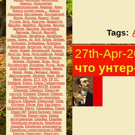
Доносы
,
Дополнение
,
Дореволюционная
,
Доренко
,
Дорн
,
Дорога уходит вдаль...
,
Дороги
,
Доронина
,
Достижение
,
Достоевский
,
Доход
,
Доходы
,
Доцент
,
Дочки
Путина
,
Дочь
,
Драгуны
,
Драматург
,
Дрезден
,
Дрейфус
,
Дроздов
,
Дрозды
,
Дронов
,
Дрочила
,
Дрочиловка
,
Tags:
Дрочилы
,
Другой
,
ДругойХ
,
Дружбанки
,
Дружбаны
,
Дружбаны
конец
,
Дрянь
,
Ду
,
Дуб
,
Дубай
,
Дублин
,
Дубровин
,
Дубровина
,
Дубровка
,
Дубровская
,
Дугаспер
,
Дугин
,
Дукрак
,
27th-Apr-
Дума
,
Думай
,
Дунаевский
,
Дункан
,
Дунстан
,
Дура
,
Дура набитая
,
Дурай
,
Дурак
,
Дураки
,
Дурачки
,
Дурачок
,
Дурдом
,
Дуремар
,
Дуры
,
Дуся
,
что унте
Духовенство
,
Духовник
,
Дуэль
,
Дьяк
,
Дэни Клейн
,
Дюдяка-Хуяка
,
Дюков
,
Дюкрё
,
Дюма
,
Дюпакье
,
Дюрер
,
Дюссельдорф
,
Дягилев
,
Дядя
,
Дядя
Митя
,
Дёниц
,
ЕГЭ
,
ЕЖ
,
ЕР
,
ЕС
,
Ебабели
,
Ебало
,
Ебало Тифаретника
и Перманентная ЖОПА
,
Ебанат
,
Ебанатка
,
Ебанаты
,
Ебанутая
частота
,
Ебарики
,
Ебарня
,
Ебарня-
Шкабарня
,
Ебать-не-переебать
,
Ебаться
,
Ебицкий
,
Ебленский
,
Ебля
,
Ебулина
,
Ебуля
,
Ева
,
Ева Браун
,
Евангелие
,
Евнух
,
Евразийцы
,
Евреи
,
Евреи VIP
,
Евреи Каледин
,
Евреи
ЛЖРнов
,
Евреи-герои
,
Евреи.
Антисемитизм
,
Еврейка
,
Еврейки
,
Еврейская мудрость
,
Еврейская
свадьба
,
Еврейские антисемиты
,
Еврейское сопротивление в ВМВ
,
Европа
,
Евросовет
,
Евросоюз
,