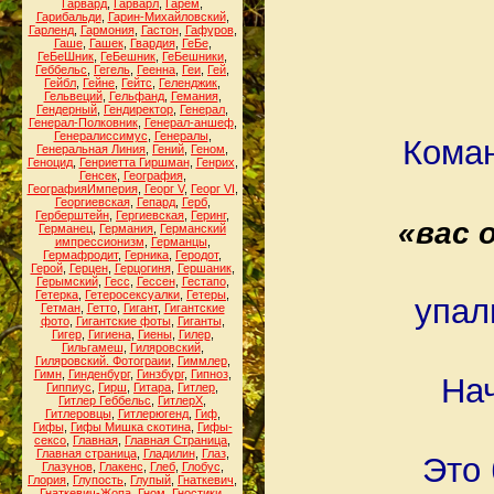
Гарвард
,
Гарварл
,
Гарем
,
Гарибальди
,
Гарин-Михайловский
,
Гарленд
,
Гармония
,
Гастон
,
Гафуров
,
Гаше
,
Гашек
,
Гвардия
,
ГеБе
,
ГеБеШник
,
ГеБешник
,
ГеБешники
,
Геббельс
,
Гегель
,
Геенна
,
Геи
,
Гей
,
Гейбл
,
Гейне
,
Гейтс
,
Геленджик
,
Гельвеций
,
Гельфанд
,
Гемания
,
Гендерный
,
Гендиректор
,
Генерал
,
Генерал-Полковник
,
Генерал-аншеф
,
Генералиссимус
,
Генералы
,
Коман
Генеральная Линия
,
Гений
,
Геном
,
Геноцид
,
Генриетта Гиршман
,
Генрих
,
Генсек
,
География
,
ГеографияИмперия
,
Георг V
,
Георг VI
,
Георгиевская
,
Гепард
,
Герб
,
Герберштейн
,
Гергиевская
,
Геринг
,
«вас 
Германец
,
Германия
,
Германский
импрессионизм
,
Германцы
,
Гермафродит
,
Герника
,
Геродот
,
Герой
,
Герцен
,
Герцогиня
,
Гершаник
,
Герымский
,
Гесс
,
Гессен
,
Гестапо
,
Гетерка
,
Гетеросексуалки
,
Гетеры
,
упал
Гетман
,
Гетто
,
Гигант
,
Гигантские
фото
,
Гигантские фоты
,
Гиганты
,
Гигер
,
Гигиена
,
Гиены
,
Гилер
,
Гильгамеш
,
Гиляровский
,
Гиляровский. Фотограии
,
Гиммлер
,
Гимн
,
Гинденбург
,
Гинзбург
,
Гипноз
,
Нач
Гиппиус
,
Гирш
,
Гитара
,
Гитлер
,
Гитлер Геббельс
,
ГитлерХ
,
Гитлеровцы
,
Гитлерюгенд
,
Гиф
,
Гифы
,
Гифы Мишка скотина
,
Гифы-
сексо
,
Главная
,
Главная Страница
,
Главная страница
,
Гладилин
,
Глаз
,
Это 
Глазунов
,
Глакенс
,
Глеб
,
Глобус
,
Глория
,
Глупость
,
Глупый
,
Гнаткевич
,
Гнаткевич-Жопа
,
Гном
,
Гностики
,