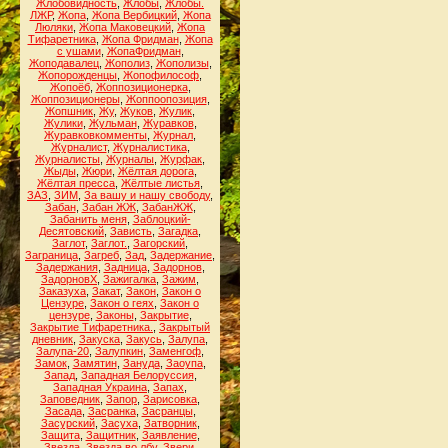
Жлобовидность
,
Жлобы
,
Жлобы.
ЛЖР
,
Жопа
,
Жопа Вербицкий
,
Жопа
Люляки
,
Жопа Маковецкий
,
Жопа
Тифаретника
,
Жопа Фридман
,
Жопа
с ушами
,
ЖопаФридман
,
Жоподавалец
,
Жополиз
,
Жополизы
,
Жопорожденцы
,
Жопофилософ
,
Жопоёб
,
Жоппозиционерка
,
Жоппозиционеры
,
Жоппоопозиция
,
Жопшник
,
Жу
,
Жуков
,
Жулик
,
Жулики
,
Жульман
,
Журавков
,
Журавковкомменты
,
Журнал
,
Журналист
,
Журналистика
,
Журналисты
,
Журналы
,
Журфак
,
Жыды
,
Жюри
,
Жёлтая дорога
,
Жёлтая пресса
,
Жёлтые листья
,
ЗАЗ
,
ЗИМ
,
За вашу и нашу свободу
,
Забан
,
Забан ЖЖ
,
ЗабанЖЖ
,
Забанить меня
,
Заблоцкий-
Десятовский
,
Зависть
,
Загадка
,
Заглот
,
Заглот.
,
Загорский
,
Заграница
,
Загреб
,
Зад
,
Задержание
,
Задержания
,
Задница
,
Задорнов
,
ЗадорновХ
,
Зажигалка
,
Зажим
,
Заказуха
,
Закат
,
Закон
,
Закон о
Цензуре
,
Закон о геях
,
Закон о
цензуре
,
Законы
,
Закрытие
,
Закрытие Тифаретника.
,
Закрытый
дневник
,
Закуска
,
Закусь
,
Залупа
,
Залупа-20
,
Залупкин
,
Заменгоф
,
Замок
,
Замятин
,
Зануда
,
Заоупа
,
Запад
,
Западная Белоруссия
,
Западная Украина
,
Запах
,
Заповедник
,
Запор
,
Зарисовка
,
Засада
,
Засранка
,
Засранцы
,
Засурский
,
Засуха
,
Затворник
,
Защита
,
Защитник
,
Заявление
,
Звезда
,
Звезда во лбу
,
Звери
,