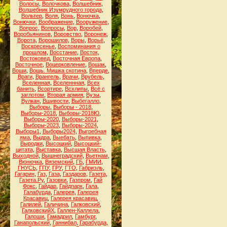
Волосы
,
Волочкова
,
Волшебник
,
Волшебник Изумрудного города
,
Вольтер
,
Воля
,
Вонь
,
Вонючка
,
Вонючки
,
Воображение
,
Вооружение
,
Вопрос
,
Вопросы
,
Вор
,
Воробей
,
Воробьянинов
,
Воровство
,
Воронеж
,
Ворота
,
Ворошилов
,
Воры
,
Ворьё
,
Воскресенье
,
Воспоминания о
прошлом
,
Восстание
,
Восток
,
Востоковед
,
Восточная Европа
,
Восточное
,
Воцерковление
,
Вошак
,
Воши
,
Вошь. Мишка скотина
,
Вперде
,
Враги
,
Врангель
,
Врачи
,
Врубель
,
Вселенная
,
Вселеннная
,
Всех
банить
,
Всортире
,
Всхлипы
,
Всё с
заглотом
,
Вторая армия
,
Вузы
,
Вулкан
,
Вшивости
,
Выбегалло
,
Выборы
,
Выборы - 2018
,
Выборы-2018
,
Выборы-2018Ю
,
Выборы-2020
,
Выборы-2021
,
Выборы-2023
,
Выборы-2024
,
Выборы1
,
Выборы2024
,
Выгребная
яма
,
Выдра
,
Выебать
,
Выпивка
,
Выродки
,
Высоцкий
,
Высоцкий-
цитата
,
Выставка
,
Высшая Власть
,
Выходной
,
Вышнеградский
,
Вьетнам
,
Вюнючка
,
Вяземский
,
ГБ
,
ГМИИ
,
ГНУСЬ
,
ГПУ
,
ГРУ
,
ГТО
,
Габриэль
,
Гагарин
,
Газ
,
Газа
,
Газдаров
,
Газета
,
Газета.Ру
,
Газовки
,
Газпром
,
Гай
Фокс
,
Гайдар
,
Гайдпарк
,
Гала
,
Галабурда
,
Галерея
,
Галерея
Красавиц
,
Галерея красавиц
,
Галилей
,
Галичина
,
Галковский
,
ГалковскийХ
,
Галлен-Каллела
,
Галоши
,
Гамадрил
,
Гамбург
,
Ганапольский
,
Ганнибал
,
Гарабурда
,