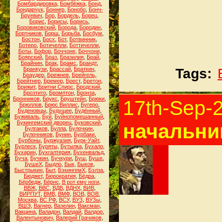
Бомбардировка
,
Бомбёжка
,
Бонд
,
Бондарчук
,
Боннер
,
Бонобо
,
Бонч-
Бруевич
,
Бор
,
Бордель
,
Борец
,
Борис
,
Борисы
,
Борись
,
Боровиковский
,
Борода
,
Бородин
,
Бортников
,
Борщ
,
Борьба
,
Босбум
,
Бостон
,
Босх
,
Бот
,
Ботвинник
,
Ботеро
,
Ботичелли
,
Боттичелли
,
Боты
,
Бофор
,
Боччоне
,
Боччони
,
Боярский
,
Браз
,
Бразилия
,
Брай
,
Брайнин
,
Брак
,
Брамс
,
Брандт
,
Бранкузи
,
Брассай
,
Браткин
,
Tags:
Браудер
,
Брежнев
,
Брейгель
,
Брейтнер
,
Бремер
,
Брест
,
Бретон
,
Брижит
,
Бритни Спирс
,
Бродский
,
Брозтито
,
Бромптон
,
Бронза
,
Бронников
,
Брукс
,
Бруштейн
,
Брюки
,
17th-Sep-
Брюллов
,
Брюс Виллис
,
Бугеро
,
Буденовцы
,
Будущее
,
Будённый
,
Буживаль
,
Буй
,
Буйнопомешанный
,
Букингемский дворец
,
Буковский
,
начальни
Булгаков
,
Булла
,
Булочкин
,
Булочников
,
Бунин
,
Бурбаки
,
Бурбоны
,
Буржуазия
,
Бурк-Уайт
,
Бурлеск
,
Буряты
,
Бутылка
,
Бухало
,
Бухарин
,
Бухгалтерия
,
Бухенвальд
,
Буча
,
Бучкин
,
Бучкури
,
Буш
,
Буше
,
БушеХ
,
Быдло
,
Бык
,
Быков
,
Быстрыкин
,
Быт
,
БэкингемХ
,
Бэлза
,
Бюджет
,
Бюрократия
,
Бёдра
,
Бёрбедж
,
Бёрнс
,
В рот ему ноги
,
ВВЖ
,
ВВС
,
ВДВ
,
ВДНХ
,
ВИВ
,
ВИРПУТ
,
ВМВ
,
ВМФ
,
ВОВ
,
ВОВ.
Москва
,
ВС РФ
,
ВСУ
,
ВУЗ
,
ВУЗы
,
ВШЭ
,
Вагнер
,
Вазелин
,
Ваксман
,
Вакцина
,
Валадон
,
Валдай
,
Валдор
,
Валентынович
,
Валерий Грачиков
,