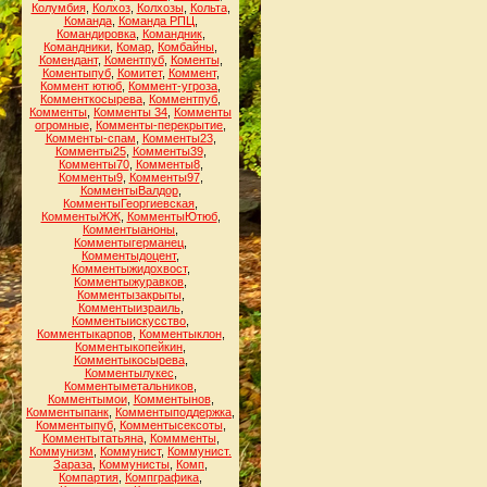
Колумбия
,
Колхоз
,
Колхозы
,
Кольта
,
Команда
,
Команда РПЦ
,
Командировка
,
Командник
,
Командники
,
Комар
,
Комбайны
,
Комендант
,
Коментпуб
,
Коменты
,
Коментыпуб
,
Комитет
,
Коммент
,
Коммент ютюб
,
Коммент-угроза
,
Комменткосырева
,
Комментпуб
,
Комменты
,
Комменты 34
,
Комменты
огромные
,
Комменты-перекрытие
,
Комменты-спам
,
Комменты23
,
Комменты25
,
Комменты39
,
Комменты70
,
Комменты8
,
Комменты9
,
Комменты97
,
КомментыВалдор
,
КомментыГеоргиевская
,
КомментыЖЖ
,
КомментыЮтюб
,
Комментыаноны
,
Комментыгерманец
,
Комментыдоцент
,
Комментыжидохвост
,
Комментыжуравков
,
Комментызакрыты
,
Комментыизраиль
,
Комментыискусство
,
Комментыкарпов
,
Комментыклон
,
Комментыкопейкин
,
Комментыкосырева
,
Комментылукес
,
Комментыметальников
,
Комментымои
,
Комментынов
,
Комментыпанк
,
Комментыподдержка
,
Комментыпуб
,
Комментысексоты
,
Комментытатьяна
,
Коммменты
,
Коммунизм
,
Коммунист
,
Коммунист.
Зараза
,
Коммунисты
,
Комп
,
Компартия
,
Компграфика
,