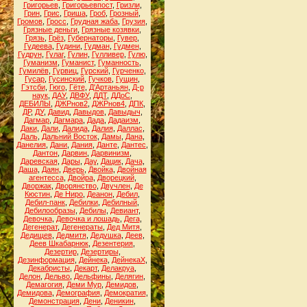
Григорьев
,
Григорьевпост
,
Гризли
,
Грин
,
Грис
,
Гриша
,
Гроб
,
Грозный
,
Громов
,
Гросс
,
Грудная жаба
,
Грузия
,
Грязные деньги
,
Грязные козявки
,
Грязь
,
Грёз
,
Губернаторы
,
Гувер
,
Гудеева
,
Гудини
,
Гудман
,
Гудмен
,
Гудрун
,
Гулаг
,
Гулин
,
Гулливер
,
Гулю
,
Гуманизм
,
Гуманист
,
Гуманность
,
Гумилёв
,
Гурвиц
,
Гурский
,
Гурченко
,
Гусар
,
Гусинский
,
Гучков
,
Гущин
,
Гэтсби
,
Гюго
,
Гёте
,
Д'Артаньян
,
Д-р
наук
,
ДАУ
,
ДВФУ
,
ДДТ
,
ДДоС
,
ДЕБИЛЫ
,
ДЖРнов2
,
ДЖРнов4
,
ДПК
,
ДР
,
ДУ
,
Давид
,
Давыдов
,
Давыдыч
,
Дагмар
,
Дагмара
,
Дада
,
Дадаизм
,
Даки
,
Дали
,
Далида
,
Далия
,
Даллас
,
Даль
,
Дальний Восток
,
Дамы
,
Дана
,
Данелия
,
Дани
,
Дания
,
Данте
,
Дантес
,
Дантон
,
Дарвин
,
Дарвинизм
,
Даревская
,
Дары
,
Дау
,
Дацик
,
Дача
,
Даша
,
Даян
,
Дверь
,
Двойка
,
Двойная
агентесса
,
Двойра
,
Дворецкий
,
Дворжак
,
Дворянство
,
Двучлен
,
Де
Кюстин
,
Де Ниро
,
Деанон
,
Дебил
,
Дебил-панк
,
Дебилки
,
Дебилный
,
Дебилообразы
,
Дебилы
,
Девиант
,
Девочка
,
Девочка и лошадь
,
Дега
,
Дегенерат
,
Дегенераты
,
Дед Митя
,
Дедищев
,
Дедмитя
,
Дедушка
,
Деев
,
Деев Шкабарнюк
,
Дезентерия
,
Дезертир
,
Дезертиры
,
Дезинформация
,
Дейнека
,
ДейнекаХ
,
Декабристы
,
Декарт
,
Делакруа
,
Делон
,
Дельво
,
Дельфины
,
Делягин
,
Демагогия
,
Деми Мур
,
Демидов
,
Демидова
,
Демография
,
Демократия
,
Демонстрация
,
Дени
,
Деникин
,