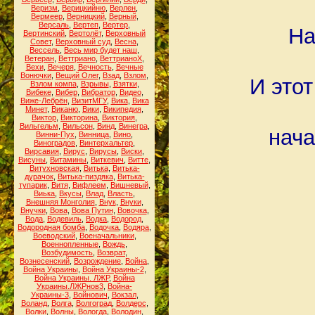
Веризм
,
Верицкийню
,
Верлен
,
Вермеер
,
Верницкий
,
Верный
,
Версаль
,
Вертеп
,
Вертер
,
На
Вертинский
,
Вертолёт
,
Верховный
Совет
,
Верховный суд
,
Весна
,
Вессель
,
Весь мир будет наш
,
Ветеран
,
Веттриано
,
ВеттрианоХ
,
Вехи
,
Вечеря
,
Вечность
,
Вечные
Вонючки
,
Вещий Олег
,
Взад
,
Взлом
,
И это
Взлом компа
,
Взрывы
,
Взятки
,
Вибеке
,
Вибер
,
Вибратор
,
Видео
,
Виже-Лебрён
,
ВизитМГУ
,
Вика
,
Вика
Минет
,
Виканю
,
Вики
,
Википедия
,
Виктор
,
Викторина
,
Виктория
,
Вильгельм
,
Вильсон
,
Винд
,
Винегра
,
нача
Винни-Пух
,
Винница
,
Вино
,
Виноградов
,
Винтерхальтер
,
Вирсавия
,
Вирус
,
Вирусы
,
Виски
,
Висуны
,
Витамины
,
Виткевич
,
Витте
,
Витухновская
,
Витька
,
Витька-
дурачок
,
Витька-пиздяка
,
Витька-
тупарик
,
Витя
,
Вифлеем
,
Вишневый
,
Виька
,
Вкусы
,
Влад
,
Власть
,
Внешняя Монголия
,
Внук
,
Внуки
,
Внучки
,
Вова
,
Вова Путин
,
Вовочка
,
Вода
,
Водевиль
,
Водка
,
Водород
,
Водородная бомба
,
Водочка
,
Водяра
,
Воеводский
,
Военачальники
,
Военнопленные
,
Вождь
,
Возбудимость
,
Возврат
,
Вознесенский
,
Возрождение
,
Война
,
Война Украины
,
Война Украины-2
,
Война Украины. ЛЖР
,
Война
Украины.ЛЖРнов3
,
Война-
Украины-3
,
Войнович
,
Вокзал
,
Воланд
,
Волга
,
Волгоград
,
Волдерс
,
Волки
,
Волны
,
Вологда
,
Володин
,