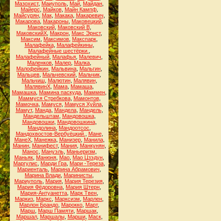
Мазохист
,
Маиуполь
,
Май
,
Майдан
,
Майерс
,
Майков
,
Майн Кампф
,
Майсурян
,
Мак
,
Макака
,
Макаревич
,
Макарова
,
Макароны
,
Маковецкий
,
Маковский
,
Маковский В
,
МаковскийХ
,
Макрон
,
Макс Эрнст
,
Максим
,
Максимов
,
Макспарк
,
Малафейка
,
Малафейкины
,
Малафейные шестёрки.
,
Малафейный
,
Малафья
,
Малевич
,
Маленков
,
Малер
,
Малка
,
Малофейкин
,
Мальвина
,
Мальгин
,
Мальцев
,
Мальчевский
,
Мальчик
,
Мальчиш
,
Малютин
,
Малявин
,
МалявинХ
,
Мама
,
Мамаша
,
Мамашка
,
Мамина паскуда
,
Маммен
,
Маммуся Стребкова
,
Мамонтов
,
Мамочка
,
Мамуся
,
Мамуся Хуйла
,
Мамут
,
Манда
,
Мандела
,
Мандель
,
Мандельштам
,
Мандовошка
,
Мандовошки
,
Мандовошкина
,
Мандолина
,
Мандоотсос
,
Мандохвостов-Вербуёцкий.
,
Мане
,
МанеХ
,
Манежка
,
Манизер
,
Манила
,
Манин
,
Манифест
,
Мания
,
Манкунян
,
Манос
,
Мануэль
,
Маньеризм
,
Маньяк
,
Манюня
,
Мао
,
Мао Цзэдун
,
Маргулис
,
Марди Гра
,
Мари -Тереза
,
Мариенталь
,
Марина Абрамович
,
Марина Влади
,
Маринисты
,
Мариуполь
,
Мария
,
Мария Терезия
,
Мария Фёдоровна
,
Мария Штерн
,
Мария-Антуанетта
,
Марк Твен
,
Маркиз
,
Маркс
,
Марксизм
,
Марлен
,
Марлон Брандо
,
Марокко
,
Март
,
Марш
,
Марш Памяти
,
Маршак
,
Маршал
,
Маршалы
,
Марши
,
Маск
,