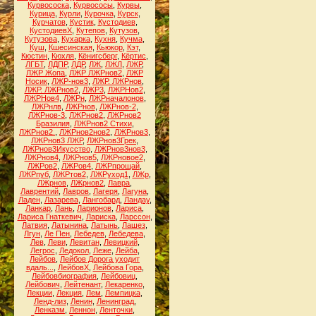
Курвососка
,
Курвососы
,
Курвы
,
Курица
,
Курли
,
Курочка
,
Курск
,
Курчатов
,
Кустик
,
Кустодиев
,
КустодиевХ
,
Кутепов
,
Кутузов
,
Кутузова
,
Кухарка
,
Кухня
,
Кучма
,
Куш
,
Кшесинская
,
Кьюкор
,
Кэт
,
Кюстин
,
Кюхля
,
Кёнигсберг
,
Кёртис
,
ЛГБТ
,
ЛДПР
,
ЛДР
,
ЛЖ
,
ЛЖЛ
,
ЛЖР
,
ЛЖР Жопа
,
ЛЖР ЛЖРнов2
,
ЛЖР
Носик
,
ЛЖР-нов3
,
ЛЖР. ЛЖРнов
,
ЛЖР. ЛЖРнов2
,
ЛЖР3
,
ЛЖРНов2
,
ЛЖРНов4
,
ЛЖРн
,
ЛЖРначалонов
,
ЛЖРнлв
,
ЛЖРнов
,
ЛЖРнов-2
,
ЛЖРнов-3
,
ЛЖРнов2
,
ЛЖРнов2
Бразилия
,
ЛЖРнов2 Стихи
,
ЛЖРнов2.
,
ЛЖРнов2нов2
,
ЛЖРнов3
,
ЛЖРнов3 ЛЖР
,
ЛЖРнов3Грек
,
ЛЖРнов3Икусство
,
ЛЖРнов3нов3
,
ЛЖРнов4
,
ЛЖРнов5
,
ЛЖРновое2
,
ЛЖРов2
,
ЛЖРов4
,
ЛЖРпрощай
,
ЛЖРпуб
,
ЛЖРтов2
,
ЛЖРуход1
,
ЛЖр
,
ЛЖрнов
,
ЛЖрнов2
,
Лавра
,
Лаврентий
,
Лавров
,
Лагеря
,
Лагуна
,
Ладен
,
Лазарева
,
Лангобард
,
Ландау
,
Ланкар
,
Лань
,
Ларионов
,
Лариса
,
Лариса Гнаткевич
,
Лариска
,
Ларссон
,
Латвия
,
Латынина
,
Латынь
,
Лашез
,
Лгун
,
Ле Пен
,
Лебедев
,
Лебедева
,
Лев
,
Леви
,
Левитан
,
Левицкий
,
Легрос
,
Ледокол
,
Леже
,
Лейба
,
Лейбов
,
Лейбов Дорога уходит
вдаль...
,
ЛейбовХ
,
Лейбова Гора
,
Лейбовбиография
,
Лейбовиц
,
Лейбович
,
Лейтенант
,
Лекаренко
,
Лекции
,
Лекция
,
Лем
,
Лемпицка
,
Ленд-лиз
,
Ленин
,
Ленинград
,
Ленказм
,
Леннон
,
Ленточки
,