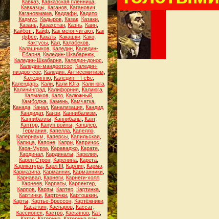
Кавказ
,
Кавказская пленница
,
Кавказцы
,
Каганов
,
Каганович
,
Кагановмама
,
Каддафи
,
Кадило
,
Кадмус
,
Кадыров
,
Казак
,
Казаки
,
Казань
,
Казахстан
,
Казнь
,
Каин
,
Кайботт
,
Кайф
,
Как меня читают
,
Как
ффсе
,
Какать
,
Какашки
,
Како
,
Кактусы
,
Кал
,
Калабеков
,
Калашников
,
Каледин
,
Каледин-
Ебарня
,
Каледин-Шкабарнюк
,
Каледин-Шкабарня
,
Каледин-донос
,
Каледин-мандоотсос
,
Каледин-
пиздоотсос
,
Каледин. Антисемитизм
,
Калединню
,
Каледин— ГеБе
,
Календарь
,
Кали
,
Кали Юга
,
Кали юга
,
Калининград
,
Калифорния
,
Калиюга
,
Калмаков
,
Кало
,
Калюжный
,
Камбоджа
,
Камень
,
Камчатка
,
Канада
,
Канал
,
Канализация
,
Кандид
,
Кандидат
,
Канзи
,
Каннибализм
,
Каннибаллы
,
Каннибалы
,
Кант
,
Кантор
,
Канун войны
,
Канцлер.
Германия
,
Капелла
,
Капелло
,
Капернаум
,
Каперсы
,
Капильская
,
Капица
,
Капоне
,
Капри
,
Капричос
,
Кара-Мурза
,
Караваджо
,
Карате
,
Кардинал
,
Кардиналы
,
Карелия
,
Карен Строн
,
Каренина
,
Карета
,
Карикатура
,
Карл III
,
Карлин
,
Карма
,
Кармазина
,
Карманник
,
Карманники
,
Карнавал
,
Карнеги
,
Карнеги-холл
,
Карнеев
,
Карпаты
,
Карпентер
,
Карпов
,
Карпы
,
Картер
,
Картинка
,
Картинки
,
Карточки
,
Картошкин
,
Карты
,
Картье-Брессон
,
Картёжники
,
Касаткин
,
Каспаров
,
Кассат
,
Кассиопея
,
Кастро
,
Касьянов
,
Кат
,
Катар
,
Катерина
,
Катерина ван