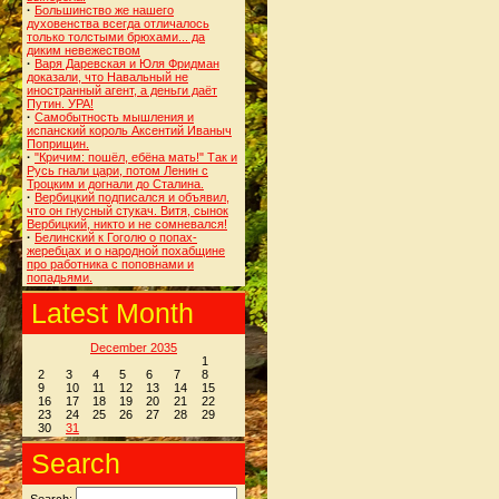
·
Большинство же нашего
духовенства всегда отличалось
только толстыми брюхами... да
диким невежеством
·
Варя Даревская и Юля Фридман
доказали, что Навальный не
иностранный агент, а деньги даёт
Путин. УРА!
·
Самобытность мышления и
испанский король Аксентий Иваныч
Поприщин.
·
"Кричим: пошёл, ебёна мать!" Так и
Русь гнали цари, потом Ленин с
Троцким и догнали до Сталина.
·
Вербицкий подписался и объявил,
что он гнусный стукач. Витя, сынок
Вербицкий, никто и не сомневался!
·
Белинский к Гоголю о попах-
жеребцах и о народной похабщине
про работника с поповнами и
попадьями.
Latest Month
December 2035
1
2
3
4
5
6
7
8
9
10
11
12
13
14
15
16
17
18
19
20
21
22
23
24
25
26
27
28
29
30
31
Search