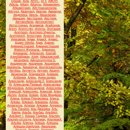
Ёршик
,
Аvla
,
АНУС
,
АТУ
,
АФОН
,
Абель
,
Аборт
,
Аборты
,
Абрамович
,
Абрамочкин
,
Абстракционизм
,
Абсурд
,
Авангард
,
Аватар
,
Аввакум
,
Авдеевка
,
Авель
,
Авиалинии
,
Авиация
,
Австралия
,
Австрия
,
Автомобили
,
Автопортрет
,
Автостоянка
,
Агадамов
,
Агафонов
,
Агент
,
Агентство
,
Агенты
,
Агитация
,
Агитпроп
,
Агитпроп Идиоты
,
АгитпропХ
,
Агностики
,
Агрегат
,
Ад
,
Адагамов
,
Адам
,
АдамХ
,
Адамс
,
Аддис-Абеба
,
Адик
,
Админ
,
Администрация
,
Администрация
Живого Журнала.
,
Адмирал
,
Адоманис
,
Адюльтер
,
Азатий
,
Азербайджан
,
Азия
,
Айвазовский
,
Айзенберг
,
Айнзатцгруппа D
,
Академизм
,
Академик
,
Академия
,
Акварель
,
Аквариум
,
Акнтисемитизм
,
Актёры
,
Акулетта
,
Акунин
,
Акцент
,
Акционизм
,
Аладжалов
,
Аламар
,
Албания
,
Алекс
,
Александер
,
Александр
,
Александр II
,
Александр
III
,
Александр Первый
,
Александра
Фёдоровна
,
Александров
,
Алексеева
,
Алексей
,
Алексенко
,
Алексий
,
Ален
Делон
,
Алена
,
Алжир
,
Алик Фридман
,
Алина
,
Алина-Пердюлина
,
Алиса
,
Алкаш
,
Алкаши
,
Алкашка
,
Аллах
,
Аллигатор
,
Аллори
,
Алрами
,
Алчевск
,
Аль Пачино
,
Аль-Джазира
,
Аль-
Каида
,
Альба
,
Альбац
,
Альберт
,
Альберт I
,
Альма-Тадема
,
Альпер
,
Альпер-отсосун
,
Альтман
,
АльтманХ
,
Альфа
,
Аляска
,
Алёша
,
Алёшка
,
Алёшка-придурок
,
Амальрик
,
Аманда
,
Америк
,
Америка
,