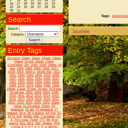
9
10
11
12
13
14
15
16
17
18
19
20
21
22
23
24
25
26
27
28
29
30
31
Tags:
Аргентин
Search
Search:
Top of Page
Category:
Entry Tags
10 съезд
,
11век
,
12век
,
13 век
,
14век
,
15век
,
16 век
,
16век
,
17век
,
17октября
,
18+
,
1891
,
1893
,
18век
,
19
век
,
1900
,
1905
,
1906
,
1909
,
1917
,
1918
,
1919
,
1920-е
,
1920е-30е
,
1921
,
1922
,
1924
,
1926
,
1929
,
1933
,
1935
,
1937
,
1941
,
1942
,
1944
,
1945
,
1947
,
1952
,
1953
,
1956
,
1958
,
1960
,
1964
,
1968
,
1972
,
1974
,
1989
,
1995
,
1999
,
19век
,
2 мая
,
20 век
,
20-век
,
20-й век
,
20-ый век
,
2002
,
2003
,
2004
,
2006
,
2010
,
2011
,
2012
,
2013
,
2014
,
2015
,
2016
,
2017
,
2018
,
2019
,
2020
,
2021
,
2022
,
2023
,
2024
,
2025
,
2026
,
20век
,
20см
,
21 Октября
,
21век
,
23
февраля
,
25 лет
,
27 февраля
,
27
января
,
30-е
,
3d
,
5 марта
,
53
,
531
,
57
,
5772
,
630
,
66300
,
666
,
7 октября
,
70-
е
,
70-е годы
,
70лет
,
777
,
88
,
9-ое
марта
,
9/11
,
90-е
,
920
,
:Адамс
,
XVII
съезд
,
a_n_d_r_u_s_h_a
,
abuse
,