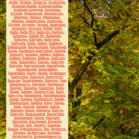
Атаки
,
Атеизм
,
Атеисты
,
Атлантида
,
Атомная бомба
,
Атомная война
,
Атомная подлодка
,
Аукционы
,
Аутизм
,
Афанасьев
,
Афганистан
,
Афедрон
,
Афины
,
Афоризмы
,
Африка
,
Ахмадулина
,
Ахматова
,
Ахуеев
,
Ахуеево
,
Ацтеки
,
Ашкенази
,
Аэропорт
,
Аятолла
,
БАБЫ
,
БЫК
,
Баба
,
Баба-Яга
,
Баба-яга
,
Бабель
,
Бабизмы
,
Бабий Яр
,
Бабицкая
,
Бабочки
,
Бабурин
,
Бабучина
,
Бабушка
,
Бабы
,
Бабьё
,
Бавария
,
Бавильский
,
Багдасарова
,
Багрицкий
,
Базар
,
Базарный аристократ
,
Базиль
,
БазильХ
,
Базыма
,
Байден
,
Байкал
,
Байкер
,
Байкеры
,
Байрон
,
Байя кон
диас
,
Бакалович
,
Баклан
,
Бакстер
,
Бакунин
,
Бакушинская
,
Балабурда
,
Балалаечник
,
Балалайкин
,
Балалайкн
,
Балет
,
Балин
,
Балморал
,
Балотелли
,
Бальдунг
,
БальдунгХ
,
Бальзак
,
Бальтерманц
,
Бальтюс
,
Бан
,
Банальность
,
Бандера
,
Бандерша
,
Банджо
,
Бандиты
,
Банионис
,
Банк
,
Банки
,
Банкир
,
Банкротство
,
Баня
,
Бар-сука
,
Барабанов
,
Барабанщица
,
Барак
,
Бараки
,
Барбаросса
,
Барби
,
Барбизонцы
,
Барбра
,
Бард
,
Барды
,
Баре
,
Барков
,
Бармин
,
Барнс
,
Барокко
,
Барон
,
Барриса
,
Барсук
,
Барсука
,
Барышников
,
Баскетбол
,
Басманный
,
Басня
,
Бассано
,
Бастилия
,
Бастрыкин
,
Баталов
,
Батька
,
Бах
,
Бахмут
,
Башмак
,
Башня
,
Бдительность
,
Бег
,
Бедность
,
Бедные
,
Безвкусица
,
Бездарь
,
Бездетность
,
Безнаказанность
,