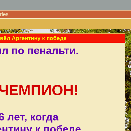
ies
ивёл Аргентину к победе
л по пенальти.
 ЧЕМПИОН!
 лет, когда
нтину к победе.