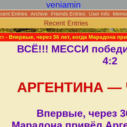
veniamin
cent Entries
Archive
Friends Entries
User Info
Memor
Recent Entries
pm
- Впервые, через 36 лет, когда Марадона пр
ВСЁ!!! МЕССИ победи
4:2
АРГЕНТИНА —
Впервые, через 36
Марадона привёл Арге