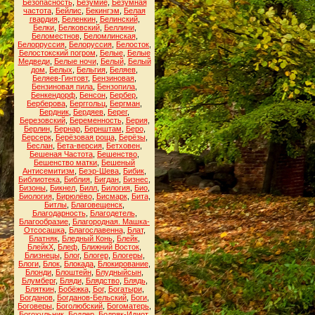
Безопасность
,
Безумие
,
Безумная
частота
,
Бейлис
,
Бекингэм
,
Белая
гвардия
,
Беленкин
,
Белинский
,
Белки
,
Белковский
,
Беллини
,
Беломестнов
,
Беломлинская
,
Белорруссия
,
Белоруссия
,
Белосток
,
Белостокский погром
,
Белые
,
Белые
Медведи
,
Белые ночи
,
Белый
,
Белый
дом
,
Белых
,
Бельгия
,
Беляев
,
Беляев-Гинтовт
,
Бензиновая
,
Бензиновая пила
,
Бензопила
,
Бенкендорф
,
Бенсон
,
Бербер
,
Берберова
,
Берггольц
,
Бергман
,
Бердник
,
Бердяев
,
Берег
,
Березовский
,
Беременность
,
Берия
,
Берлин
,
Бернар
,
Бернштам
,
Беро
,
Берсерк
,
Берёзовая роща
,
Берёзы
,
Беслан
,
Бета-версия
,
Бетховен
,
Бешеная Частота
,
Бешенство
,
Бешенство матки
,
Бешеный
Антисемитизм
,
Беэр-Шева
,
Бибик
,
Библиотека
,
Библия
,
Бигдан
,
Бизнес
,
Бизоны
,
Бикнел
,
Билл
,
Билогия
,
Био
,
Биология
,
Бирюлёво
,
Бисмарк
,
Бита
,
Битлы
,
Благовещенск
,
Благодарность
,
Благодетель
,
Благообразие
,
Благородная. Машка-
Отсосашка
,
Благославенна
,
Блат
,
Блатняк
,
Бледный Конь
,
Блейк
,
БлейкХ
,
Блеф
,
Ближний Восток
,
Близнецы
,
Блог
,
Блогер
,
Блогеры
,
Блоги
,
Блок
,
Блокада
,
Блокирование
,
Блонди
,
Блоштейн
,
Блудныйсын
,
Блумберг
,
Бляди
,
Блядство
,
Блядь
,
Бляткин
,
Бобёжка
,
Бог
,
Богатыри
,
Богданов
,
Богданов-Бельский
,
Боги
,
Боговеры
,
Боголюбский
,
Богоматерь
,
Богохульник
,
Бодлер
,
Бодряк-Идиот
,