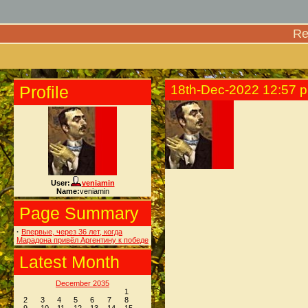
Re
Profile
18th-Dec-2022 12:57 
User:
veniamin
Name:
veniamin
Page Summary
·
Впервые, через 36 лет, когда
Марадона привёл Аргентину к победе
Latest Month
December 2035
1
2
3
4
5
6
7
8