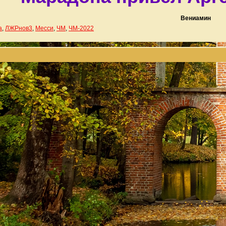
Вениамин
а
,
ЛЖРнов3
,
Месси
,
ЧМ
,
ЧМ-2022