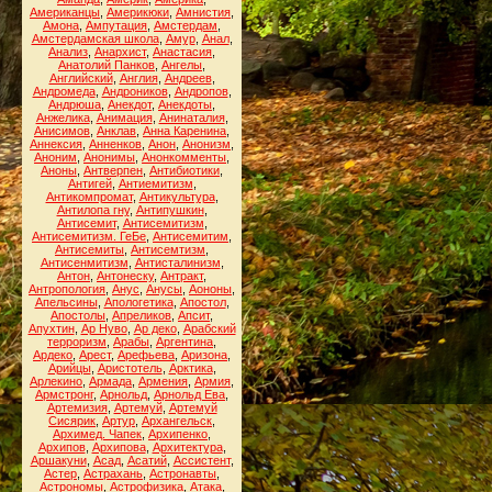
Американцы
,
Америкюки
,
Амнистия
,
Амона
,
Ампутация
,
Амстердам
,
Амстердамская школа
,
Амур
,
Анал
,
Анализ
,
Анархист
,
Анастасия
,
Анатолий Панков
,
Ангелы
,
Английский
,
Англия
,
Андреев
,
Андромеда
,
Андроников
,
Андропов
,
Андрюша
,
Анекдот
,
Анекдоты
,
Анжелика
,
Анимация
,
Анинаталия
,
Анисимов
,
Анклав
,
Анна Каренина
,
Аннексия
,
Анненков
,
Анон
,
Анонизм
,
Аноним
,
Анонимы
,
Анонкомменты
,
Аноны
,
Антверпен
,
Антибиотики
,
Антигей
,
Антиемитизм
,
Антикомпромат
,
Антикультура
,
Антилопа гну
,
Антипушкин
,
Антисемит
,
Антисемитизм
,
Антисемитизм. ГеБе
,
Антисемитим
,
Антисемиты
,
Антисемтизм
,
Антисенмитизм
,
Антисталинизм
,
Антон
,
Антонеску
,
Антракт
,
Антропология
,
Анус
,
Анусы
,
Аононы
,
Апельсины
,
Апологетика
,
Апостол
,
Апостолы
,
Апреликов
,
Апсит
,
Апухтин
,
Ар Нуво
,
Ар деко
,
Арабский
терроризм
,
Арабы
,
Аргентина
,
Ардеко
,
Арест
,
Арефьева
,
Аризона
,
Арийцы
,
Аристотель
,
Арктика
,
Арлекино
,
Армада
,
Армения
,
Армия
,
Армстронг
,
Арнольд
,
Арнольд Ева
,
Артемизия
,
Артемуй
,
Артемуй
Сисярик
,
Артур
,
Архангельск
,
Архимед. Чапек
,
Архипенко
,
Архипов
,
Архипова
,
Архитектура
,
Аршакуни
,
Асад
,
Асатий
,
Ассистент
,
Астер
,
Астрахань
,
Астронавты
,
Астрономы
,
Астрофизика
,
Атака
,