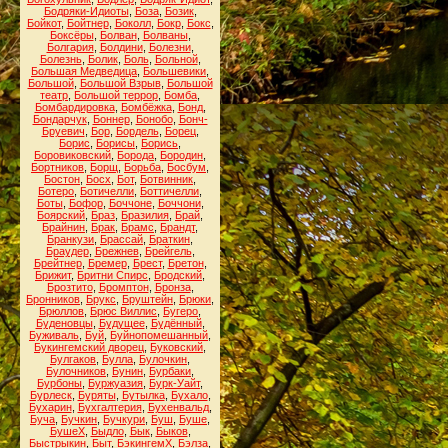
Бодряки-Идиоты
,
Боза
,
Бозик
,
Бойкот
,
Бойтнер
,
Боколл
,
Бокр
,
Бокс
,
Боксёры
,
Болван
,
Болваны
,
Болгария
,
Болдини
,
Болезни
,
Болезнь
,
Болик
,
Боль
,
Больной
,
Большая Медведица
,
Большевики
,
Большой
,
Большой Взрыв
,
Большой
театр
,
Большой террор
,
Бомба
,
Бомбардировка
,
Бомбёжка
,
Бонд
,
Бондарчук
,
Боннер
,
Бонобо
,
Бонч-
Бруевич
,
Бор
,
Бордель
,
Борец
,
Борис
,
Борисы
,
Борись
,
Боровиковский
,
Борода
,
Бородин
,
Бортников
,
Борщ
,
Борьба
,
Босбум
,
Бостон
,
Босх
,
Бот
,
Ботвинник
,
Ботеро
,
Ботичелли
,
Боттичелли
,
Боты
,
Бофор
,
Боччоне
,
Боччони
,
Боярский
,
Браз
,
Бразилия
,
Брай
,
Брайнин
,
Брак
,
Брамс
,
Брандт
,
Бранкузи
,
Брассай
,
Браткин
,
Браудер
,
Брежнев
,
Брейгель
,
Брейтнер
,
Бремер
,
Брест
,
Бретон
,
Брижит
,
Бритни Спирс
,
Бродский
,
Брозтито
,
Бромптон
,
Бронза
,
Бронников
,
Брукс
,
Бруштейн
,
Брюки
,
Брюллов
,
Брюс Виллис
,
Бугеро
,
Буденовцы
,
Будущее
,
Будённый
,
Буживаль
,
Буй
,
Буйнопомешанный
,
Букингемский дворец
,
Буковский
,
Булгаков
,
Булла
,
Булочкин
,
Булочников
,
Бунин
,
Бурбаки
,
Бурбоны
,
Буржуазия
,
Бурк-Уайт
,
Бурлеск
,
Буряты
,
Бутылка
,
Бухало
,
Бухарин
,
Бухгалтерия
,
Бухенвальд
,
Буча
,
Бучкин
,
Бучкури
,
Буш
,
Буше
,
БушеХ
,
Быдло
,
Бык
,
Быков
,
Быстрыкин
,
Быт
,
БэкингемХ
,
Бэлза
,