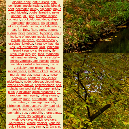
aladdin_sane
,
anti-russian
,
anti-
semitism
,
anticlericalism
,
avla
,
bband
,
beef
,
beefeater
,
beilby
,
big bang
,
billy`s
band
,
bipedal
,
boobs
,
breaking news
,
cannes
,
ciu
,
cnn
,
congratulations
,
copyright
,
cuckold
,
cunt
,
dece
,
diapers
,
dugasper
,
dugusper
,
dw
,
einstein
,
eksray
,
eliyahu
,
email
,
english
,
erlang
,
fart
,
fat
,
filthy
,
filton
,
giphy
,
google
,
gudrun
,
hitler
,
hoodlum
,
hyperion
,
imgur
,
institute of modern russia
,
jackass
,
jewish
,
joe pesci
,
joseph brodsky
,
josephus
,
jukebox
,
kaganov
,
kazhdan
,
kds
,
kot_afromeeva
,
krall
,
lenkasm
,
leonid kaganov anti-semite
,
life
,
livejournal
,
lorp
,
lqp
,
mad
,
madonna
,
math
,
mathematiker
,
misha verbitsky
,
misha verbitsky anti-semite
,
misha
verbitsky rabid anti-semite
,
misha
verbitsky stool pigeon
,
moma
,
moonshiners
,
motherfuckers
,
movies
,
murals
,
murder
,
nasa
,
nazy
,
necax
,
neklyueva
,
nemtsov
,
new jersey
,
nickelback
,
nude
,
odessa
,
olegmi
,
ontd
,
oxana chelysheva
,
paperdaemon
,
phd
,
plagiarism
,
podrabinek
,
poper
,
prick
,
putin
,
q-bit array
,
quinn elisabeth ii
,
r_l
,
randomman
,
regoriy
,
rolling stones
,
sadkov
,
sane
,
sardonicus
,
scum
,
scumbag
,
scumbags
,
sekreth
,
siblington
,
silencefactory
,
silly_sad
,
slut
,
snitch
,
soccer
,
souffleur
,
space
,
stomahin
,
sup
,
symbolith
,
theresa may
,
tiktok
,
tits
,
verbitsky
,
vip
,
vituhnovskaya
,
vitukhnovskaya
,
watermarks
,
whore
,
wieiner
,
youtube
,
yulya fridman
,
zim
,
zim_a
,
Ё
,
Ёксель
,