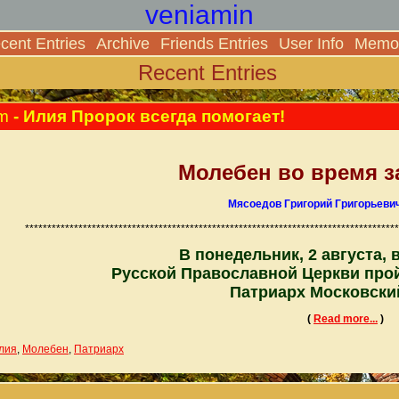
veniamin
cent Entries
Archive
Friends Entries
User Info
Memor
Recent Entries
m
- Илия Пророк всегда помогает!
Молебен во время за
Мясоедов Григорий Григорьевич
****************************************
****************************************
****
В понедельник, 2 августа, 
Русской Православной Церкви про
Патриарх Московски
(
Read more...
)
лия
,
Молебен
,
Патриарх