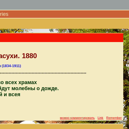
ies
сухи. 1880
 (1834-1911)
************************************
************************
во всех храмах
йдут молебны о дожде.
й и всея
можно комментировать
Link
Remember