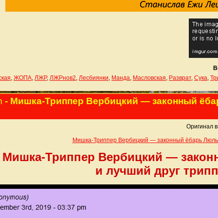
В
ская
,
ЖОПА
,
ЛЖР
,
ЛЖРнов2
,
Лесбиянки
,
Манда
,
Масловская
,
Разврат
,
Сука
,
Тр
m
- Мишка-Триппер Вербицкий — законный ёбар
Оригинал в
Мишка-Триппер Вербицкий — законный ёбарь Люльк
Мишка-Триппер Вербицкий — закон
и лучший друг трип