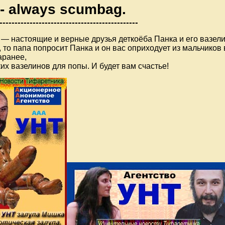
- always scumbag.
-
----------------------------------------
-----
 — настоящие и верные друзья деткоёба Панка и его вазел
, то папа попросит Панка и он вас оприходует из мальчиков 
аранее,
их вазелинов для попы. И будет вам счастье!