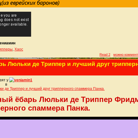
ениамин
ипперы
,
Хаос
Read 2
можно коммент
ь Люльки де Триппер и лучший друг триппер
зят у
veniamin1
в
и де Триппер и лучший друг трипперного спаммера Панка.
ный ёбарь Люльки де Триппер Фрид
перного спаммера Панка.