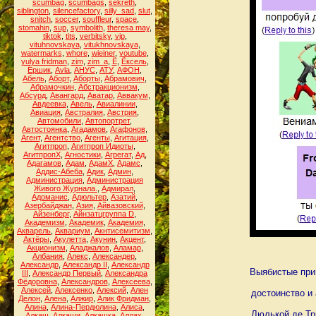
scumbag
,
scumbags
,
sekreth
,
siblington
,
silencefactory
,
silly_sad
,
slut
,
snitch
,
soccer
,
souffleur
,
space
,
stomahin
,
sup
,
symbolith
,
theresa may
,
tiktok
,
tits
,
verbitsky
,
vip
,
vituhnovskaya
,
vitukhnovskaya
,
watermarks
,
whore
,
wieiner
,
youtube
,
yulya fridman
,
zim
,
zim_a
,
Ё
,
Ёксель
,
Ёршик
,
Аvla
,
АНУС
,
АТУ
,
АФОН
,
Абель
,
Аборт
,
Аборты
,
Абрамович
,
Абрамочкин
,
Абстракционизм
,
Абсурд
,
Авангард
,
Аватар
,
Аввакум
,
Авдеевка
,
Авель
,
Авиалинии
,
Авиация
,
Австралия
,
Австрия
,
Автомобили
,
Автопортрет
,
Автостоянка
,
Агадамов
,
Агафонов
,
Агент
,
Агентство
,
Агенты
,
Агитация
,
Агитпроп
,
Агитпроп Идиоты
,
АгитпропХ
,
Агностики
,
Агрегат
,
Ад
,
Адагамов
,
Адам
,
АдамХ
,
Адамс
,
Аддис-Абеба
,
Адик
,
Админ
,
Администрация
,
Администрация
Живого Журнала.
,
Адмирал
,
Адоманис
,
Адюльтер
,
Азатий
,
Азербайджан
,
Азия
,
Айвазовский
,
Айзенберг
,
Айнзатцгруппа D
,
Академизм
,
Академик
,
Академия
,
Акварель
,
Аквариум
,
Акнтисемитизм
,
Актёры
,
Акулетта
,
Акунин
,
Акцент
,
Акционизм
,
Аладжалов
,
Аламар
,
Албания
,
Алекс
,
Александер
,
Александр
,
Александр II
,
Александр
Выябистые прим
III
,
Александр Первый
,
Александра
Фёдоровна
,
Александров
,
Алексеева
,
Алексей
,
Алексенко
,
Алексий
,
Ален
достоинство и 
Делон
,
Алена
,
Алжир
,
Алик Фридман
,
Алина
,
Алина-Пердюлина
,
Алиса
,
Люлькой де Тр
Алкаш
,
Алкаши
,
Алкашка
,
Аллах
,