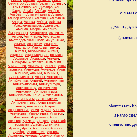
Аллигатор
,
Аллори
,
Алрами
,
Алчевск
,
Аль Пачино
,
Аль-Джазира
,
Аль-
Каида
,
Альба
,
Альбац
,
Альберт
,
Но я бы н
Альберт I
,
Альма-Тадема
,
Альпер
,
Альпер-отсосун
,
Альтман
,
АльтманХ
,
Альфа
,
Аляска
,
Алёша
,
Алёшка
,
Алёшка-придурок
,
Амальрик
,
Дело в другом
Аманда
,
Америк
,
Америка
,
Американцы
,
Америкюки
,
Амнистия
,
Амона
,
Ампутация
,
Амстердам
,
(уникальн
Амстердамская школа
,
Амур
,
Анал
,
Анализ
,
Анархизм
,
Анархист
,
Анастасия
,
Анатолий Панков
,
Ангелы
,
Английский
,
Англия
,
Андреев
,
Андромеда
,
Андроников
,
Андропов
,
Андрюша
,
Анекдот
,
Анекдоты
,
Анжелика
,
Анимация
,
Анинаталия
,
Анисимов
,
Анклав
,
Анна
Каренина
,
Аннексия
,
Анненков
,
Анон
,
Анонизм
,
Аноним
,
Анонимы
,
Анонкомменты
,
Аноны
,
Антверпен
,
Антибиотики
,
Антигей
,
Антиемитизм
,
Антикомпромат
,
Антикультура
,
Антилопа гну
,
Антипушкин
,
Антисемит
,
Антисемитизм
,
Антисемитизм. ГеБе
,
Антисемитим
,
Антисемиты
,
Антисемтизм
,
Антисенмитизм
,
Антисталинизм
,
Может быть Ка
Антон
,
Антонеску
,
Антракт
,
Антропология
,
Анус
,
Анусы
,
Аононы
,
Апельсины
,
Апологетика
,
Апостол
,
и нагло сде
Апостолы
,
Апреликов
,
Апсит
,
Апухтин
,
Ар Нуво
,
Ар деко
,
Арабский
специально дл
терроризм
,
Арабы
,
Аргентина
,
Ардеко
,
Арест
,
Арефьева
,
Аризона
,
Арийцы
,
Аристотель
,
Арктика
,
Арлекино
,
Армада
,
Армения
,
Армия
,