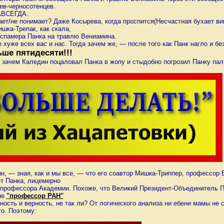
ев-черносотенцев.
ВСЕГДА.
знает/не понимает? Даже Косырева, когда проспится(Несчастная бухает в
ишка-Трепак, как скала,
д спамера Панка на травлю Вениамина.
 хуже всех вас и нас. Тогда зачем же, — после того как Панк нагло и б
ше пятидесяти!!!
 зачем Каледин поцаловал Панка в жопу и стыдобно погрозил Панку пал
, — зная, как и мы все, — что его соавтор Мишка-Триппер, профессор 
т Панка, лицемерно
го профессора Академии. Похоже, что Великий Президент-Объединитель П
ие
"профессор РАН"
ность и верность, не так ли? От логического анализа ни ебени мамы не 
то. Поэтому: