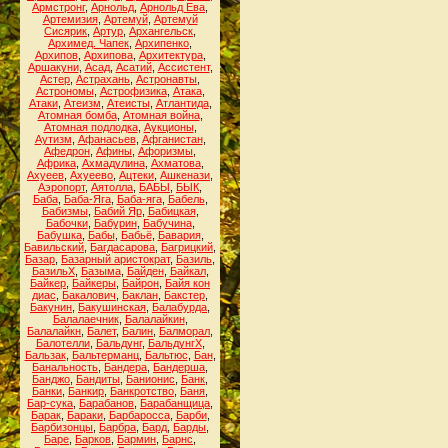
Армстронг
,
Арнольд
,
Арнольд Ева
,
Артемизия
,
Артемуй
,
Артемуй
Сисярик
,
Артур
,
Архангельск
,
Архимед. Чапек
,
Архипенко
,
Архипов
,
Архипова
,
Архитектура
,
Аршакуни
,
Асад
,
Асатий
,
Ассистент
,
Астер
,
Астрахань
,
Астронавты
,
Астрономы
,
Астрофизика
,
Атака
,
Атаки
,
Атеизм
,
Атеисты
,
Атлантида
,
Атомная бомба
,
Атомная война
,
Атомная подлодка
,
Аукционы
,
Аутизм
,
Афанасьев
,
Афганистан
,
Афедрон
,
Афины
,
Афоризмы
,
Африка
,
Ахмадулина
,
Ахматова
,
Ахуеев
,
Ахуеево
,
Ацтеки
,
Ашкенази
,
Аэропорт
,
Аятолла
,
БАБЫ
,
БЫК
,
Баба
,
Баба-Яга
,
Баба-яга
,
Бабель
,
Бабизмы
,
Бабий Яр
,
Бабицкая
,
Бабочки
,
Бабурин
,
Бабучина
,
Бабушка
,
Бабы
,
Бабьё
,
Бавария
,
Бавильский
,
Багдасарова
,
Багрицкий
,
Базар
,
Базарный аристократ
,
Базиль
,
БазильХ
,
Базыма
,
Байден
,
Байкал
,
Байкер
,
Байкеры
,
Байрон
,
Байя кон
диас
,
Бакалович
,
Баклан
,
Бакстер
,
Бакунин
,
Бакушинская
,
Балабурда
,
Балалаечник
,
Балалайкин
,
Балалайкн
,
Балет
,
Балин
,
Балморал
,
Балотелли
,
Бальдунг
,
БальдунгХ
,
Бальзак
,
Бальтерманц
,
Бальтюс
,
Бан
,
Банальность
,
Бандера
,
Бандерша
,
Банджо
,
Бандиты
,
Банионис
,
Банк
,
Банки
,
Банкир
,
Банкротство
,
Баня
,
Бар-сука
,
Барабанов
,
Барабанщица
,
Барак
,
Бараки
,
Барбаросса
,
Барби
,
Барбизонцы
,
Барбра
,
Бард
,
Барды
,
Баре
,
Барков
,
Бармин
,
Барнс
,