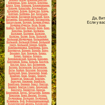
Близнецы
,
Блог
,
Блогер
,
Блогеры
,
Блоги
,
Блок
,
Блокада
,
Блокирование
,
Блонди
,
Блоштейн
,
Блудныйсын
,
Блумберг
,
Бляди
,
Блядство
,
Блядь
,
Бляткин
,
Бобёжка
,
Бог
,
Богатыри
,
Богданов
,
Богданов-Бельский
,
Боги
,
Да, Ви
Боговеры
,
Боголюбский
,
Богоматерь
,
Если у вас
Богохульник
,
Бодлер
,
Бодряк-Идиот
,
Бодряки-Идиоты
,
Боза
,
Бозик
,
Бойкот
,
Бойтнер
,
Боколл
,
Бокр
,
Бокс
,
Боксёры
,
Болван
,
Болваны
,
Болгария
,
Болдини
,
Болезни
,
Болезнь
,
Болик
,
Боль
,
Больной
,
Большая Медведица
,
Большевики
,
Большой
,
Большой Взрыв
,
Большой
театр
,
Большой террор
,
Бомба
,
Бомбардировка
,
Бомбёжка
,
Бонд
,
Бондарчук
,
Боннер
,
Бонобо
,
Бонч-
Бруевич
,
Бор
,
Бордель
,
Борец
,
Борис
,
Борисы
,
Борись
,
Боровиковский
,
Борода
,
Бородин
,
Бортников
,
Борщ
,
Борьба
,
Босбум
,
Бостон
,
Босх
,
Бот
,
Ботвинник
,
Ботеро
,
Ботичелли
,
Боттичелли
,
Боты
,
Бофор
,
Боччоне
,
Боччони
,
Боярский
,
Браз
,
Бразилия
,
Брай
,
Брайнин
,
Брак
,
Брамс
,
Брандт
,
Бранкузи
,
Брассай
,
Браткин
,
Браудер
,
Брежнев
,
Брейгель
,
Брейтнер
,
Бремер
,
Брест
,
Бретон
,
Брижит
,
Бритни Спирс
,
Бродский
,
Брозтито
,
Бромптон
,
Бронза
,
Бронников
,
Брукс
,
Бруштейн
,
Брюки
,
Брюллов
,
Брюс Виллис
,
Бугеро
,
Буденовцы
,
Будущее
,
Будённый
,
Буживаль
,
Буй
,
Буйнопомешанный
,
Букингемский дворец
,
Буковский
,