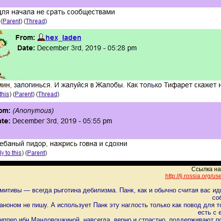
Ссылка на
http://lj.rossia.org/us
итивы — всегда рыготина дебилизма. Панк, как и обычно считая вас иди
со
аноном не пишу. А использует Панк эту наглость только как повод для 
есть с 
иппер ибн Мандовошкиной, навсегда, верно и страстно, поддерживают 