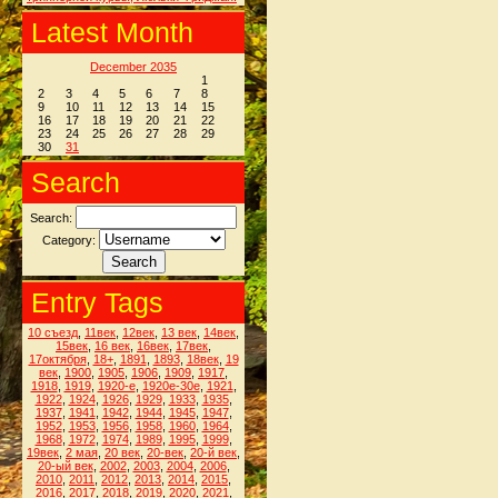
Latest Month
December 2035
1
2
3
4
5
6
7
8
9
10
11
12
13
14
15
16
17
18
19
20
21
22
23
24
25
26
27
28
29
30
31
Search
Search:
Category:
Entry Tags
10 съезд
,
11век
,
12век
,
13 век
,
14век
,
15век
,
16 век
,
16век
,
17век
,
17октября
,
18+
,
1891
,
1893
,
18век
,
19
век
,
1900
,
1905
,
1906
,
1909
,
1917
,
1918
,
1919
,
1920-е
,
1920е-30е
,
1921
,
1922
,
1924
,
1926
,
1929
,
1933
,
1935
,
1937
,
1941
,
1942
,
1944
,
1945
,
1947
,
1952
,
1953
,
1956
,
1958
,
1960
,
1964
,
1968
,
1972
,
1974
,
1989
,
1995
,
1999
,
19век
,
2 мая
,
20 век
,
20-век
,
20-й век
,
20-ый век
,
2002
,
2003
,
2004
,
2006
,
2010
,
2011
,
2012
,
2013
,
2014
,
2015
,
2016
,
2017
,
2018
,
2019
,
2020
,
2021
,