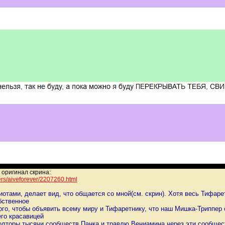
 оригинал скрина:
ers/aivefore
ver/2207260.html
отами, делает вид, что общается со мной(см. скрин). Хотя весь Тифарет
бственное
того, чтобы объявить всему миру и Тифаретнику, что наш Мишка-Триппер 
его красавицей
полторы тысячи сообществ Панка и травлю Вениамина через эти сообще