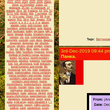
2022
,
2023
,
2024
,
2025
,
2026
,
20век
,
20см
,
21 Октября
,
21век
,
23
февраля
,
25 лет
,
27 февраля
,
27
января
,
30-е
,
3d
,
5 марта
,
53
,
531
,
57
,
5772
,
630
,
66300
,
666
,
7 октября
,
70-
е
,
70-е годы
,
70лет
,
777
,
88
,
9-ое
марта
,
9/11
,
90-е
,
920
,
:Адамс
,
XVII
съезд
,
a_n_d_r_u_s_h_a
,
abuse
,
aladdin_sane
,
anti-russian
,
anti-
semitism
,
anticlericalism
,
avla
,
bband
,
beef
,
beefeater
,
beilby
,
big bang
,
billy`s
band
,
bipedal
,
boobs
,
breaking news
,
cannes
,
ciu
,
cnn
,
congratulations
,
Tags:
Витухнов
copyright
,
cuckold
,
cunt
,
dece
,
diapers
,
dugasper
,
dugusper
,
dw
,
einstein
,
eksray
,
eliyahu
,
email
,
english
,
erlang
,
fart
,
fat
,
filthy
,
filton
,
giphy
,
google
,
3rd-Dec-2019 09:44 p
gudrun
,
hitler
,
hoodlum
,
hyperion
,
imgur
,
institute of modern russia
,
jackass
,
Панка.
jewish
,
joe pesci
,
joseph brodsky
,
josephus
,
jukebox
,
kaganov
,
kazhdan
,
kds
,
kot_afromeeva
,
krall
,
lenkasm
,
leonid kaganov anti-semite
,
life
,
livejournal
,
lorp
,
lqp
,
mad
,
madonna
,
math
,
mathematiker
,
misha verbitsky
,
misha verbitsky anti-semite
,
misha
verbitsky rabid anti-semite
,
misha
verbitsky stool pigeon
,
moma
,
moonshiners
,
motherfuckers
,
movies
,
murals
,
murder
,
nasa
,
nazy
,
necax
,
neklyueva
,
nemtsov
,
new jersey
,
nickelback
,
nude
,
odessa
,
olegmi
,
ontd
,
oxana chelysheva
,
paperdaemon
,
phd
,
plagiarism
,
podrabinek
,
poper
,
prick
,
putin
,
q-bit array
,
quinn elisabeth ii
,
r_l
,
randomman
,
regoriy
,
rolling stones
,
sadkov
,
sane
,
sardonicus
,
scum
,