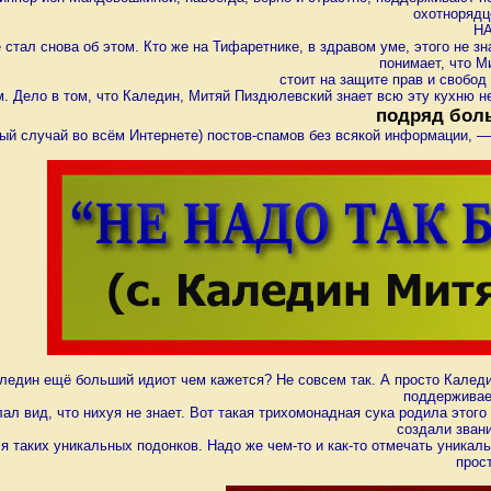
охотнорядц
НА
е стал снова об этом. Кто же на Тифаретнике, в здравом уме, этого не 
понимает, что М
стоит на защите прав и свобо
. Дело в том, что Каледин, Митяй Пиздюлевский знает всю эту кухню не
подряд боль
ый случай во всём Интернете) постов-спамов без всякой информации, —
ледин ещё больший идиот чем кажется? Не совсем так. А просто Каледин
поддерживае
лал вид, что нихуя не знает. Вот такая трихомонадная сука родила это
создали зван
я таких уникальных подонков. Надо же чем-то и как-то отмечать уникаль
прос