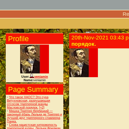
Re
Profile
20th-Nov-2021 03:43 
порядок.
User:
veniamin
Name:
veniamin
Page Summary
·
Что такое ХАОС? Это сука
Витухновская, разрушающая
отсосом трипперной манды
Масловской порядок.
[+2]
·
Мишка-Триппер Вербицкий —
законный ёбарь Люльки де Триппер и
лучший друг трипперного спаммера
Панка.
·
Снова нацистская хитрожопость
трипперной курвы, Люльки Фридман.