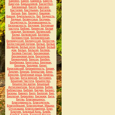
Барокко
,
Барон
,
Барриса
,
Барсук
,
Барсука
,
Барышников
,
Баскетбол
,
Басманный
,
Басня
,
Бассано
,
Бастилия
,
Бастрыкин
,
Баталов
,
Батька
,
Бах
,
Бахмут
,
Башмак
,
Башня
,
Бдительность
,
Бег
,
Бедность
,
Бедные
,
Безвкусица
,
Бездарь
,
Бездетность
,
Безнаказанность
,
Безопасность
,
Безумие
,
Безумная
частота
,
Бейлис
,
Бекингэм
,
Белая
гвардия
,
Беленкин
,
Белинский
,
Белки
,
Белковский
,
Беллини
,
Беломестнов
,
Беломлинская
,
Белорруссия
,
Белоруссия
,
Белосток
,
Белостокский погром
,
Белые
,
Белые
Медведи
,
Белые ночи
,
Белый
,
Белый
дом
,
Белых
,
Бельгия
,
Беляев
,
Беляев-Гинтовт
,
Бензиновая
,
Бензиновая пила
,
Бензопила
,
Бенкендорф
,
Бенсон
,
Бербер
,
Берберова
,
Берггольц
,
Бергман
,
Бердник
,
Бердяев
,
Берег
,
Березовский
,
Беременность
,
Берия
,
Берлин
,
Бернар
,
Бернштам
,
Беро
,
Берсерк
,
Берёзовая роща
,
Берёзы
,
Беслан
,
Бета-версия
,
Бетховен
,
Бешеная Частота
,
Бешенство
,
Бешенство матки
,
Бешеный
Антисемитизм
,
Беэр-Шева
,
Бибик
,
Библиотека
,
Библия
,
Бигдан
,
Бизнес
,
Бизоны
,
Бикнел
,
Билл
,
Билогия
,
Био
,
Биология
,
Бирюлёво
,
Бисмарк
,
Бита
,
Битлы
,
Благовещенск
,
Благодарность
,
Благодетель
,
Благообразие
,
Благородная. Машка-
Отсосашка
,
Благославенна
,
Блат
,
Блатняк
,
Бледный Конь
,
Блейк
,
БлейкХ
,
Блеф
,
Ближний Восток
,