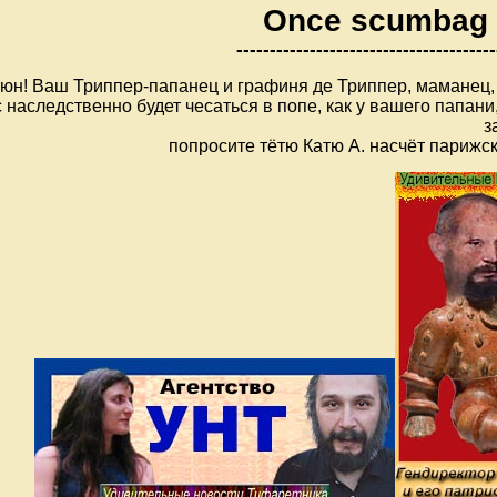
Once scumbag 
---------------------------------------
тюн! Ваш Триппер-папанец и графиня де Триппер, маманец,
 наследственно будет чесаться в попе, как у вашего папани
з
попросите тётю Катю А. насчёт парижск