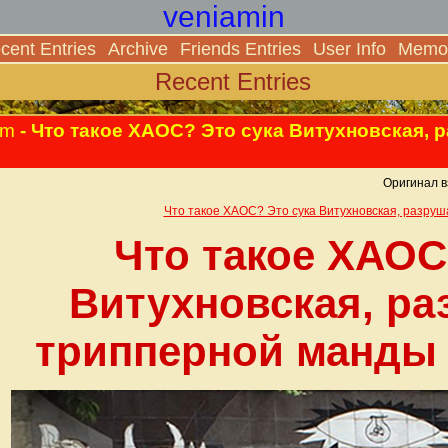
veniamin
cent Entries
Archive
Friends Entries
User Info
Memor
Recent Entries
pm
- Что такое ХАОС? Это сука Витухновская,
Оригинал в
Что такое ХАОС? Это сука Витухновская, разру
Что такое ХАОС
Витухновская, р
трипперной манды 