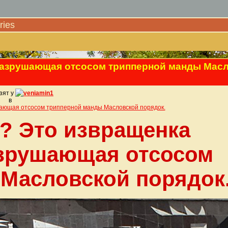
ies
 разрушающая отсосом трипперной манды Мас
зят у
veniamin1
в
шающая отсосом трипперной манды Масловской порядок.
? Это извращенка
азрушающая отсосом
Масловской порядок