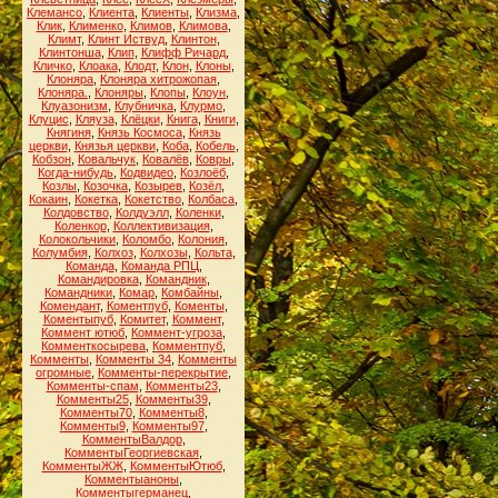
Клемансо
,
Клиента
,
Клиенты
,
Клизма
,
Клик
,
Клименко
,
Климов
,
Климова
,
Климт
,
Клинт Иствуд
,
Клинтон
,
Клинтонша
,
Клип
,
Клифф Ричард
,
Кличко
,
Клоака
,
Клодт
,
Клон
,
Клоны
,
Клоняра
,
Клоняра хитрожопая
,
Клоняра.
,
Клоняры
,
Клопы
,
Клоун
,
Клуазонизм
,
Клубничка
,
Клурмо
,
Клуцис
,
Кляуза
,
Клёцки
,
Книга
,
Книги
,
Княгиня
,
Князь Космоса
,
Князь
церкви
,
Князья церкви
,
Коба
,
Кобель
,
Кобзон
,
Ковальчук
,
Ковалёв
,
Ковры
,
Когда-нибудь
,
Кодвидео
,
Козлоёб
,
Козлы
,
Козочка
,
Козырев
,
Козёл
,
Кокаин
,
Кокетка
,
Кокетство
,
Колбаса
,
Колдовство
,
Колдуэлл
,
Коленки
,
Коленкор
,
Коллективизация
,
Колокольчики
,
Коломбо
,
Колония
,
Колумбия
,
Колхоз
,
Колхозы
,
Кольта
,
Команда
,
Команда РПЦ
,
Командировка
,
Командник
,
Командники
,
Комар
,
Комбайны
,
Комендант
,
Коментпуб
,
Коменты
,
Коментыпуб
,
Комитет
,
Коммент
,
Коммент ютюб
,
Коммент-угроза
,
Комменткосырева
,
Комментпуб
,
Комменты
,
Комменты 34
,
Комменты
огромные
,
Комменты-перекрытие
,
Комменты-спам
,
Комменты23
,
Комменты25
,
Комменты39
,
Комменты70
,
Комменты8
,
Комменты9
,
Комменты97
,
КомментыВалдор
,
КомментыГеоргиевская
,
КомментыЖЖ
,
КомментыЮтюб
,
Комментыаноны
,
Комментыгерманец
,