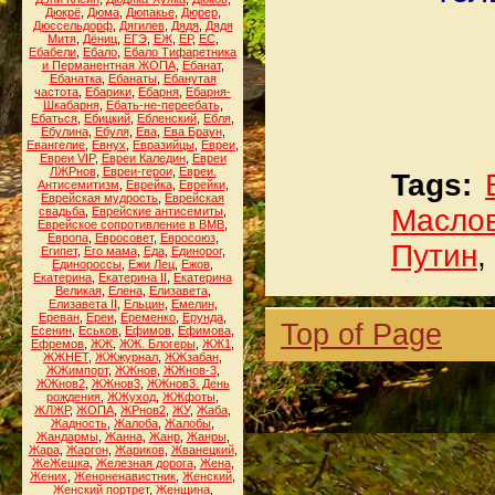
Дюкрё
,
Дюма
,
Дюпакье
,
Дюрер
,
Дюссельдорф
,
Дягилев
,
Дядя
,
Дядя
Митя
,
Дёниц
,
ЕГЭ
,
ЕЖ
,
ЕР
,
ЕС
,
Ебабели
,
Ебало
,
Ебало Тифаретника
и Перманентная ЖОПА
,
Ебанат
,
Ебанатка
,
Ебанаты
,
Ебанутая
частота
,
Ебарики
,
Ебарня
,
Ебарня-
Шкабарня
,
Ебать-не-переебать
,
Ебаться
,
Ебицкий
,
Ебленский
,
Ебля
,
Ебулина
,
Ебуля
,
Ева
,
Ева Браун
,
Евангелие
,
Евнух
,
Евразийцы
,
Евреи
,
Евреи VIP
,
Евреи Каледин
,
Евреи
ЛЖРнов
,
Евреи-герои
,
Евреи.
Tags:
Антисемитизм
,
Еврейка
,
Еврейки
,
Еврейская мудрость
,
Еврейская
Масло
свадьба
,
Еврейские антисемиты
,
Еврейское сопротивление в ВМВ
,
Европа
,
Евросовет
,
Евросоюз
,
Путин
,
Египет
,
Его мама
,
Еда
,
Единорог
,
Единороссы
,
Ежи Лец
,
Ежов
,
Екатерина
,
Екатерина II
,
Екатерина
Великая
,
Елена
,
Елизавета
,
Елизавета II
,
Ельцин
,
Емелин
,
Ереван
,
Ереи
,
Еременко
,
Ерунда
,
Top of Page
Есенин
,
Еськов
,
Ефимов
,
Ефимова
,
Ефремов
,
ЖЖ
,
ЖЖ. Блогеры
,
ЖЖ1
,
ЖЖНЕТ
,
ЖЖжурнал
,
ЖЖзабан
,
ЖЖимпорт
,
ЖЖнов
,
ЖЖнов-3
,
ЖЖнов2
,
ЖЖнов3
,
ЖЖнов3. День
рождения
,
ЖЖуход
,
ЖЖфоты
,
ЖЛЖР
,
ЖОПА
,
ЖРнов2
,
ЖУ
,
Жаба
,
Жадность
,
Жалоба
,
Жалобы
,
Жандармы
,
Жанна
,
Жанр
,
Жанры
,
Жара
,
Жаргон
,
Жариков
,
Жванецкий
,
ЖеЖешка
,
Железная дорога
,
Жена
,
Жених
,
Женоненавистник
,
Женский
,
Женский портрет
,
Женщина
,