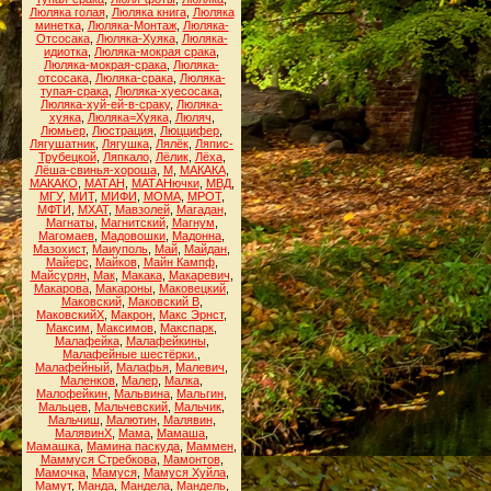
Люляка голая
,
Люляка книга
,
Люляка
минетка
,
Люляка-Монтаж
,
Люляка-
Отсосака
,
Люляка-Хуяка
,
Люляка-
идиотка
,
Люляка-мокрая срака
,
Люляка-мокрая-срака
,
Люляка-
отсосака
,
Люляка-срака
,
Люляка-
тупая-срака
,
Люляка-хуесосака
,
Люляка-хуй-ей-в-сраку
,
Люляка-
хуяка
,
Люляка=Хуяка
,
Люляч
,
Люмьер
,
Люстрация
,
Люццифер
,
Лягушатник
,
Лягушка
,
Лялёк
,
Ляпис-
Трубецкой
,
Ляпкало
,
Лёлик
,
Лёха
,
Лёша-свинья-хороша
,
М
,
МАКАКА
,
МАКАКО
,
МАТАН
,
МАТАНючки
,
МВД
,
МГУ
,
МИТ
,
МИФИ
,
МОМА
,
МРОТ
,
МФТИ
,
МХАТ
,
Мавзолей
,
Магадан
,
Магнаты
,
Магнитский
,
Магнум
,
Магомаев
,
Мадовошки
,
Мадонна
,
Мазохист
,
Маиуполь
,
Май
,
Майдан
,
Майерс
,
Майков
,
Майн Кампф
,
Майсурян
,
Мак
,
Макака
,
Макаревич
,
Макарова
,
Макароны
,
Маковецкий
,
Маковский
,
Маковский В
,
МаковскийХ
,
Макрон
,
Макс Эрнст
,
Максим
,
Максимов
,
Макспарк
,
Малафейка
,
Малафейкины
,
Малафейные шестёрки.
,
Малафейный
,
Малафья
,
Малевич
,
Маленков
,
Малер
,
Малка
,
Малофейкин
,
Мальвина
,
Мальгин
,
Мальцев
,
Мальчевский
,
Мальчик
,
Мальчиш
,
Малютин
,
Малявин
,
МалявинХ
,
Мама
,
Мамаша
,
Мамашка
,
Мамина паскуда
,
Маммен
,
Маммуся Стребкова
,
Мамонтов
,
Мамочка
,
Мамуся
,
Мамуся Хуйла
,
Мамут
,
Манда
,
Мандела
,
Мандель
,