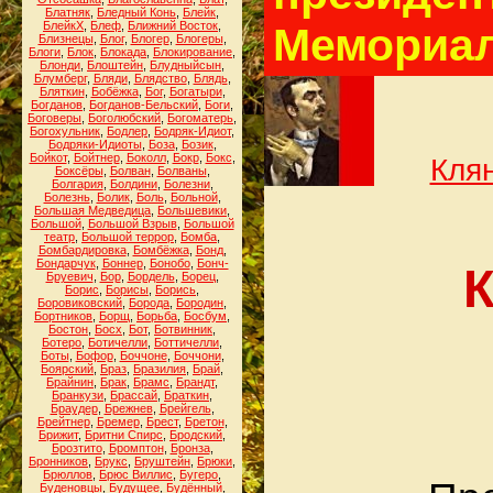
Блатняк
,
Бледный Конь
,
Блейк
,
БлейкХ
,
Блеф
,
Ближний Восток
,
Мемориал
Близнецы
,
Блог
,
Блогер
,
Блогеры
,
Блоги
,
Блок
,
Блокада
,
Блокирование
,
Блонди
,
Блоштейн
,
Блудныйсын
,
Блумберг
,
Бляди
,
Блядство
,
Блядь
,
Бляткин
,
Бобёжка
,
Бог
,
Богатыри
,
Богданов
,
Богданов-Бельский
,
Боги
,
Боговеры
,
Боголюбский
,
Богоматерь
,
Богохульник
,
Бодлер
,
Бодряк-Идиот
,
Бодряки-Идиоты
,
Боза
,
Бозик
,
Бойкот
,
Бойтнер
,
Боколл
,
Бокр
,
Бокс
,
Клян
Боксёры
,
Болван
,
Болваны
,
Болгария
,
Болдини
,
Болезни
,
Болезнь
,
Болик
,
Боль
,
Больной
,
Большая Медведица
,
Большевики
,
Большой
,
Большой Взрыв
,
Большой
театр
,
Большой террор
,
Бомба
,
Бомбардировка
,
Бомбёжка
,
Бонд
,
Бондарчук
,
Боннер
,
Бонобо
,
Бонч-
К
Бруевич
,
Бор
,
Бордель
,
Борец
,
Борис
,
Борисы
,
Борись
,
Боровиковский
,
Борода
,
Бородин
,
Бортников
,
Борщ
,
Борьба
,
Босбум
,
Бостон
,
Босх
,
Бот
,
Ботвинник
,
Ботеро
,
Ботичелли
,
Боттичелли
,
Боты
,
Бофор
,
Боччоне
,
Боччони
,
Боярский
,
Браз
,
Бразилия
,
Брай
,
Брайнин
,
Брак
,
Брамс
,
Брандт
,
Бранкузи
,
Брассай
,
Браткин
,
Браудер
,
Брежнев
,
Брейгель
,
Брейтнер
,
Бремер
,
Брест
,
Бретон
,
Брижит
,
Бритни Спирс
,
Бродский
,
Брозтито
,
Бромптон
,
Бронза
,
Бронников
,
Брукс
,
Бруштейн
,
Брюки
,
Брюллов
,
Брюс Виллис
,
Бугеро
,
Буденовцы
,
Будущее
,
Будённый
,