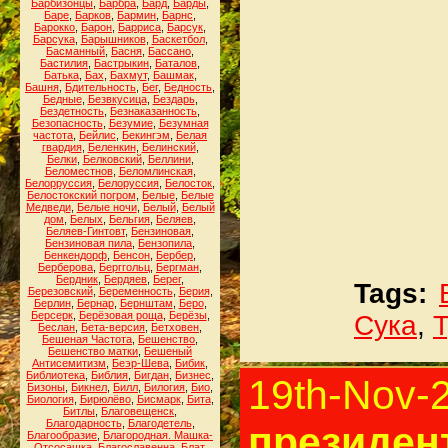
Барбизонцы
,
Барбра
,
Бард
,
Барды
,
Баре
,
Барков
,
Бармин
,
Барнс
,
Барокко
,
Барон
,
Барриса
,
Барсук
,
Барсука
,
Барышников
,
Баскетбол
,
Басманный
,
Басня
,
Бассано
,
Бастилия
,
Бастрыкин
,
Баталов
,
Батька
,
Бах
,
Бахмут
,
Башмак
,
Башня
,
Бдительность
,
Бег
,
Бедность
,
Бедные
,
Безвкусица
,
Бездарь
,
Бездетность
,
Безнаказанность
,
Безопасность
,
Безумие
,
Безумная
частота
,
Бейлис
,
Бекингэм
,
Белая
гвардия
,
Беленкин
,
Белинский
,
Белки
,
Белковский
,
Беллини
,
Беломестнов
,
Беломлинская
,
Белорруссия
,
Белоруссия
,
Белосток
,
Белостокский погром
,
Белые
,
Белые
Медведи
,
Белые ночи
,
Белый
,
Белый
дом
,
Белых
,
Бельгия
,
Беляев
,
Беляев-Гинтовт
,
Бензиновая
,
Бензиновая пила
,
Бензопила
,
Бенкендорф
,
Бенсон
,
Бербер
,
Берберова
,
Берггольц
,
Бергман
,
Бердник
,
Бердяев
,
Берег
,
Tags:
Березовский
,
Беременность
,
Берия
,
Берлин
,
Бернар
,
Бернштам
,
Беро
,
Берсерк
,
Берёзовая роща
,
Берёзы
,
Сука
,
Беслан
,
Бета-версия
,
Бетховен
,
Бешеная Частота
,
Бешенство
,
Бешенство матки
,
Бешеный
Антисемитизм
,
Беэр-Шева
,
Бибик
,
Библиотека
,
Библия
,
Бигдан
,
Бизнес
,
19th-Nov-
Бизоны
,
Бикнел
,
Билл
,
Билогия
,
Био
,
Биология
,
Бирюлёво
,
Бисмарк
,
Бита
,
Битлы
,
Благовещенск
,
Благодарность
,
Благодетель
,
президент
Благообразие
,
Благородная. Машка-
Отсосашка
,
Благославенна
,
Блат
,