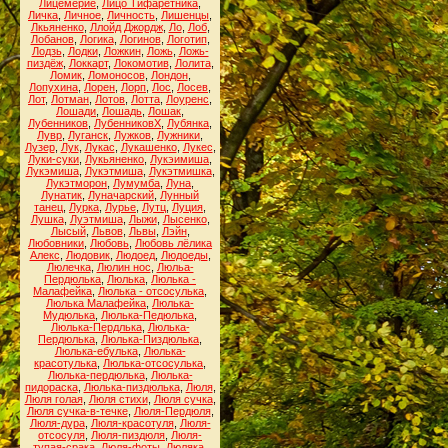
Лицемерие
,
Лицо Тифаретника
,
Личка
,
Личное
,
Личность
,
Лишенцы
,
Лкьяненко
,
Ллойд Джордж
,
Ло
,
Лоб
,
Лобанов
,
Логика
,
Логинов
,
Логотип
,
Лодзь
,
Лодки
,
Ложкин
,
Ложь
,
Ложь-
пиздёж
,
Локкарт
,
Локомотив
,
Лолита
,
Ломик
,
Ломоносов
,
Лондон
,
Лопухина
,
Лорен
,
Лорп
,
Лос
,
Лосев
,
Лот
,
Лотман
,
Лотов
,
Лотта
,
Лоуренс
,
Лошади
,
Лошадь
,
Лошак
,
Лубенников
,
ЛубенниковХ
,
Лубянка
,
Лувр
,
Луганск
,
Лужков
,
Лужники
,
Лузер
,
Лук
,
Лукас
,
Лукашенко
,
Лукес
,
Луки-суки
,
Лукьяненко
,
Лукэимиша
,
Лукэмиша
,
Лукэтмиша
,
Лукэтмишка
,
Лукэтморон
,
Лумумба
,
Луна
,
Лунатик
,
Луначарский
,
Лунный
танец
,
Лурка
,
Лурье
,
Лутц
,
Луция
,
Лушка
,
Луэтмиша
,
Лыжи
,
Лысенко
,
Лысый
,
Львов
,
Львы
,
Лэйн
,
Любовники
,
Любовь
,
Любовь лёлика
Алекс
,
Людовик
,
Людоед
,
Людоеды
,
Люлечка
,
Люлин нос
,
Люльа-
Пердюлька
,
Люлька
,
Люлька -
Малафейка
,
Люлька - отсосулька
,
Люлька Малафейка
,
Люлька-
Мудюлька
,
Люлька-Педюлька
,
Люлька-Пердлька
,
Люлька-
Пердюлька
,
Люлька-Пиздюлька
,
Люлька-ебулька
,
Люлька-
красотулька
,
Люлька-отсосулька
,
Люлька-пердюлька
,
Люлька-
пидораска
,
Люлька-пиздюлька
,
Люля
,
Люля голая
,
Люля стихи
,
Люля сучка
,
Люля сучка-в-течке
,
Люля-Пердюля
,
Люля-дура
,
Люля-красотуля
,
Люля-
отсосуля
,
Люля-пиздюля
,
Люля-
тупая-срака
,
Люля-фоты
,
Люляка
,