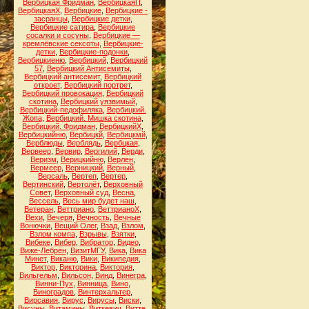
Вербицкая Фридман
,
ВербицкаяП
,
ВербицкаяХ
,
Вербицкие
,
Вербицкие -
засранцы
,
Вербицкие детки
,
Вербицкие сатира
,
Вербицкие
сосалки и сосуны
,
Вербицкие —
кремлёвские сексоты
,
Вербицкие-
детки
,
Вербицкие-подонки
,
Вербицкиеню
,
Вербицкий
,
Вербицкий
57
,
Вербицкий Антисемиты
,
Вербицкий антисемит
,
Вербицкий
откроет
,
Вербицкий портрет
,
Вербицкий провокация
,
Вербицкий
скотина
,
Вербицкий уязвимый
,
Вербицкий-педофиляка
,
Вербицкий.
Жопа
,
Вербицкий. Мишка скотина
,
Вербицкий. Фридман
,
ВербицкийХ
,
Вербицкийню
,
Вербицкй
,
Вербицкмй
,
Верблюды
,
Верблядь
,
Вербцкая
,
Вервеер
,
Вервир
,
Вергилий
,
Верди
,
Веризм
,
Верицкийню
,
Верлен
,
Вермеер
,
Верницкий
,
Верный
,
Версаль
,
Вертеп
,
Вертер
,
Вертинский
,
Вертолёт
,
Верховный
Совет
,
Верховный суд
,
Весна
,
Вессель
,
Весь мир будет наш
,
Ветеран
,
Веттриано
,
ВеттрианоХ
,
Вехи
,
Вечеря
,
Вечность
,
Вечные
Вонючки
,
Вещий Олег
,
Взад
,
Взлом
,
Взлом компа
,
Взрывы
,
Взятки
,
Вибеке
,
Вибер
,
Вибратор
,
Видео
,
Виже-Лебрён
,
ВизитМГУ
,
Вика
,
Вика
Минет
,
Виканю
,
Вики
,
Википедия
,
Виктор
,
Викторина
,
Виктория
,
Вильгельм
,
Вильсон
,
Винд
,
Винегра
,
Винни-Пух
,
Винница
,
Вино
,
Виноградов
,
Винтерхальтер
,
Вирсавия
,
Вирус
,
Вирусы
,
Виски
,
Висуны
,
Витамины
,
Виткевич
,
Витте
,