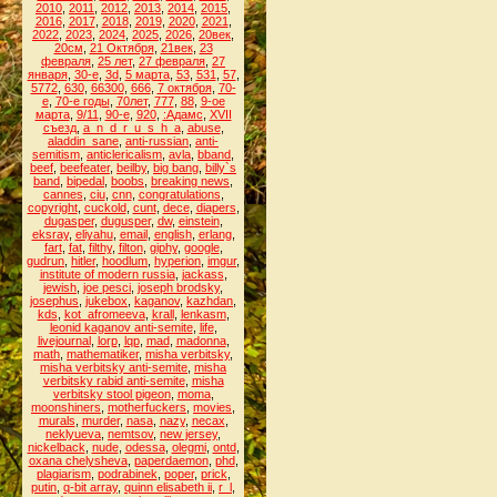
2010
,
2011
,
2012
,
2013
,
2014
,
2015
,
2016
,
2017
,
2018
,
2019
,
2020
,
2021
,
2022
,
2023
,
2024
,
2025
,
2026
,
20век
,
20см
,
21 Октября
,
21век
,
23
февраля
,
25 лет
,
27 февраля
,
27
января
,
30-е
,
3d
,
5 марта
,
53
,
531
,
57
,
5772
,
630
,
66300
,
666
,
7 октября
,
70-
е
,
70-е годы
,
70лет
,
777
,
88
,
9-ое
марта
,
9/11
,
90-е
,
920
,
:Адамс
,
XVII
съезд
,
a_n_d_r_u_s_h_a
,
abuse
,
aladdin_sane
,
anti-russian
,
anti-
semitism
,
anticlericalism
,
avla
,
bband
,
beef
,
beefeater
,
beilby
,
big bang
,
billy`s
band
,
bipedal
,
boobs
,
breaking news
,
cannes
,
ciu
,
cnn
,
congratulations
,
copyright
,
cuckold
,
cunt
,
dece
,
diapers
,
dugasper
,
dugusper
,
dw
,
einstein
,
eksray
,
eliyahu
,
email
,
english
,
erlang
,
fart
,
fat
,
filthy
,
filton
,
giphy
,
google
,
gudrun
,
hitler
,
hoodlum
,
hyperion
,
imgur
,
institute of modern russia
,
jackass
,
jewish
,
joe pesci
,
joseph brodsky
,
josephus
,
jukebox
,
kaganov
,
kazhdan
,
kds
,
kot_afromeeva
,
krall
,
lenkasm
,
leonid kaganov anti-semite
,
life
,
livejournal
,
lorp
,
lqp
,
mad
,
madonna
,
math
,
mathematiker
,
misha verbitsky
,
misha verbitsky anti-semite
,
misha
verbitsky rabid anti-semite
,
misha
verbitsky stool pigeon
,
moma
,
moonshiners
,
motherfuckers
,
movies
,
murals
,
murder
,
nasa
,
nazy
,
necax
,
neklyueva
,
nemtsov
,
new jersey
,
nickelback
,
nude
,
odessa
,
olegmi
,
ontd
,
oxana chelysheva
,
paperdaemon
,
phd
,
plagiarism
,
podrabinek
,
poper
,
prick
,
putin
,
q-bit array
,
quinn elisabeth ii
,
r_l
,