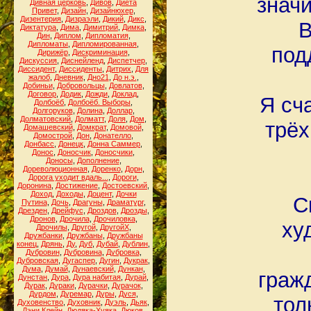
знач
Дивная церковь
,
Дивов
,
Диета
Привет
,
Дизайн
,
Дизайнюхер
,
Дизентерия
,
Дизраэли
,
Дикий
,
Дикс
,
В
Диктатура
,
Дима
,
Димитрий
,
Димка
,
Дин
,
Диплом
,
Дипломатия
,
Дипломаты
,
Дипломированная
,
под
Дирижёр
,
Дискриминация
,
Дискуссия
,
Диснейленд
,
Диспетчер
,
Диссидент
,
Диссиденты
,
Дитрих
,
Для
жалоб
,
Дневник
,
Дно21
,
До н.э.
,
Добиньи
,
Добровольцы
,
Довлатов
,
Договор
,
Додик
,
Дожди
,
Доклад
,
Я сч
Долбоёб
,
Долбоёб. Выборы
,
Долгоруков
,
Долина
,
Доллар
,
Долматовский
,
Долматт
,
Доля
,
Дом
,
трёх
Домашевский
,
Домкрат
,
Домовой
,
Домострой
,
Дон
,
Донателло
,
Донбасс
,
Донецк
,
Донна Саммер
,
Донос
,
Доносчик
,
Доносчики
,
Доносы
,
Дополнение
,
Дореволюционная
,
Доренко
,
Дорн
,
Дорога уходит вдаль...
,
Дороги
,
Доронина
,
Достижение
,
Достоевский
,
Доход
,
Доходы
,
Доцент
,
Дочки
С
Путина
,
Дочь
,
Драгуны
,
Драматург
,
Дрезден
,
Дрейфус
,
Дроздов
,
Дрозды
,
Дронов
,
Дрочила
,
Дрочиловка
,
ху
Дрочилы
,
Другой
,
ДругойХ
,
Дружбанки
,
Дружбаны
,
Дружбаны
конец
,
Дрянь
,
Ду
,
Дуб
,
Дубай
,
Дублин
,
Дубровин
,
Дубровина
,
Дубровка
,
Дубровская
,
Дугаспер
,
Дугин
,
Дукрак
,
Дума
,
Думай
,
Дунаевский
,
Дункан
,
граж
Дунстан
,
Дура
,
Дура набитая
,
Дурай
,
Дурак
,
Дураки
,
Дурачки
,
Дурачок
,
Дурдом
,
Дуремар
,
Дуры
,
Дуся
,
тол
Духовенство
,
Духовник
,
Дуэль
,
Дьяк
,
Дэни Клейн
,
Дюдяка-Хуяка
,
Дюков
,