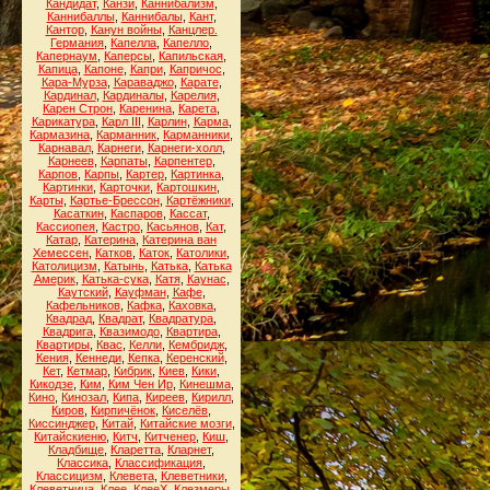
Кандидат
,
Канзи
,
Каннибализм
,
Каннибаллы
,
Каннибалы
,
Кант
,
Кантор
,
Канун войны
,
Канцлер.
Германия
,
Капелла
,
Капелло
,
Капернаум
,
Каперсы
,
Капильская
,
Капица
,
Капоне
,
Капри
,
Капричос
,
Кара-Мурза
,
Караваджо
,
Карате
,
Кардинал
,
Кардиналы
,
Карелия
,
Карен Строн
,
Каренина
,
Карета
,
Карикатура
,
Карл III
,
Карлин
,
Карма
,
Кармазина
,
Карманник
,
Карманники
,
Карнавал
,
Карнеги
,
Карнеги-холл
,
Карнеев
,
Карпаты
,
Карпентер
,
Карпов
,
Карпы
,
Картер
,
Картинка
,
Картинки
,
Карточки
,
Картошкин
,
Карты
,
Картье-Брессон
,
Картёжники
,
Касаткин
,
Каспаров
,
Кассат
,
Кассиопея
,
Кастро
,
Касьянов
,
Кат
,
Катар
,
Катерина
,
Катерина ван
Хемессен
,
Катков
,
Каток
,
Католики
,
Католицизм
,
Катынь
,
Катька
,
Катька
Америк
,
Катька-сука
,
Катя
,
Каунас
,
Каутский
,
Кауфман
,
Кафе
,
Кафельников
,
Кафка
,
Каховка
,
Квадрад
,
Квадрат
,
Квадратура
,
Квадрига
,
Квазимодо
,
Квартира
,
Квартиры
,
Квас
,
Келли
,
Кембридж
,
Кения
,
Кеннеди
,
Кепка
,
Керенский
,
Кет
,
Кетмар
,
Кибрик
,
Киев
,
Кики
,
Кикодзе
,
Ким
,
Ким Чен Ир
,
Кинешма
,
Кино
,
Кинозал
,
Кипа
,
Киреев
,
Кирилл
,
Киров
,
Кирпичёнок
,
Киселёв
,
Киссинджер
,
Китай
,
Китайские мозги
,
Китайскиеню
,
Китч
,
Китченер
,
Киш
,
Кладбище
,
Кларетта
,
Кларнет
,
Классика
,
Классификация
,
Классицизм
,
Клевета
,
Клеветники
,
Клеветница
,
Клее
,
КлееХ
,
Клезмеры
,