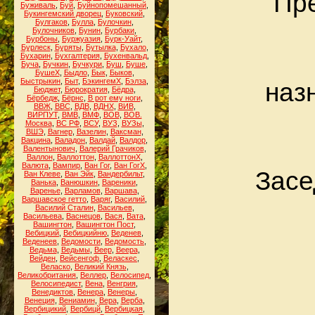
Пре
Буживаль
,
Буй
,
Буйнопомешанный
,
Букингемский дворец
,
Буковский
,
Булгаков
,
Булла
,
Булочкин
,
Булочников
,
Бунин
,
Бурбаки
,
Бурбоны
,
Буржуазия
,
Бурк-Уайт
,
Бурлеск
,
Буряты
,
Бутылка
,
Бухало
,
Бухарин
,
Бухгалтерия
,
Бухенвальд
,
Буча
,
Бучкин
,
Бучкури
,
Буш
,
Буше
,
БушеХ
,
Быдло
,
Бык
,
Быков
,
Быстрыкин
,
Быт
,
БэкингемХ
,
Бэлза
,
наз
Бюджет
,
Бюрократия
,
Бёдра
,
Бёрбедж
,
Бёрнс
,
В рот ему ноги
,
ВВЖ
,
ВВС
,
ВДВ
,
ВДНХ
,
ВИВ
,
ВИРПУТ
,
ВМВ
,
ВМФ
,
ВОВ
,
ВОВ.
Москва
,
ВС РФ
,
ВСУ
,
ВУЗ
,
ВУЗы
,
ВШЭ
,
Вагнер
,
Вазелин
,
Ваксман
,
Вакцина
,
Валадон
,
Валдай
,
Валдор
,
Валентынович
,
Валерий Грачиков
,
Валлон
,
Валлоттон
,
ВаллоттонХ
,
Валюта
,
Вампир
,
Ван Гог
,
Ван ГогХ
,
Засе
Ван Клеве
,
Ван Эйк
,
Вандербильт
,
Ванька
,
Ванюшкин
,
Вареники
,
Варенье
,
Варламов
,
Варшава
,
Варшавское гетто
,
Варяг
,
Василий
,
Василий Сталин
,
Васильев
,
Васильева
,
Васнецов
,
Вася
,
Вата
,
Вашингтон
,
Вашингтон Пост
,
Вебицкий
,
Вебицкийню
,
Веденев
,
Веденеев
,
Ведомости
,
Ведомость
,
Ведьма
,
Ведьмы
,
Веер
,
Веера
,
Вейден
,
Вейсенгоф
,
Веласкес
,
Веласко
,
Великий Князь
,
Великобритания
,
Веллер
,
Велосипед
,
Велосипедист
,
Вена
,
Венгрия
,
Венедиктов
,
Венера
,
Венеры
,
Венеция
,
Вениамин
,
Вера
,
Верба
,
Вербицикий
,
Вербицй
,
Вербицкая
,