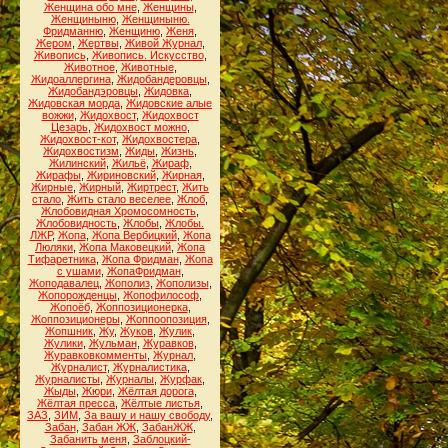
Женщина обо мне
,
Женщины
,
Женщиныню
,
Женщиныню.
Фридманню
,
Женщиню
,
Женя
,
Жером
,
Жертвы
,
Живой Журнал
,
Живопись
,
Живопись. Искусство
,
Животное
,
Животные
,
Жидоаллергина
,
Жидобандеровцы
,
Жидобандэровцы
,
Жидовка
,
Жидовская морда
,
Жидовские алые
вожжи
,
Жидохвост
,
Жидохвост
Цезарь
,
Жидохвост можно
,
Жидохвост-кот
,
Жидохвостера
,
Жидохвостизм
,
Жиды
,
Жизнь
,
Жилинский
,
Жильё
,
Жираф
,
Жирафы
,
Жириновский
,
Жирная
,
Жирные
,
Жирный
,
Жиртрест
,
Жить
стало
,
Жить стало веселее
,
Жлоб
,
Жлобовидная Хромосомность
,
Жлобовидность
,
Жлобы
,
Жлобы.
ЛЖР
,
Жопа
,
Жопа Вербицкий
,
Жопа
Люляки
,
Жопа Маковецкий
,
Жопа
Тифаретника
,
Жопа Фридман
,
Жопа
с ушами
,
ЖопаФридман
,
Жоподавалец
,
Жополиз
,
Жополизы
,
Жопорожденцы
,
Жопофилософ
,
Жопоёб
,
Жоппозиционерка
,
Жоппозиционеры
,
Жоппоопозиция
,
Жопшник
,
Жу
,
Жуков
,
Жулик
,
Жулики
,
Жульман
,
Журавков
,
Журавковкомменты
,
Журнал
,
Журналист
,
Журналистика
,
Журналисты
,
Журналы
,
Журфак
,
Жыды
,
Жюри
,
Жёлтая дорога
,
Жёлтая пресса
,
Жёлтые листья
,
ЗАЗ
,
ЗИМ
,
За вашу и нашу свободу
,
Забан
,
Забан ЖЖ
,
ЗабанЖЖ
,
Забанить меня
,
Заблоцкий-