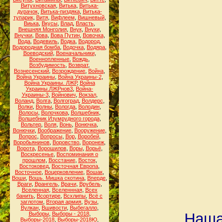
Витухновская
,
Витька
,
Витька-
дурачок
,
Витька-пиздяка
,
Витька-
тупарик
,
Витя
,
Вифлеем
,
Вишневый
,
Виька
,
Вкусы
,
Влад
,
Власть
,
Внешняя Монголия
,
Внук
,
Внуки
,
Внучки
,
Вова
,
Вова Путин
,
Вовочка
,
Вода
,
Водевиль
,
Водка
,
Водород
,
Водородная бомба
,
Водочка
,
Водяра
,
Воеводский
,
Военачальники
,
Военнопленные
,
Вождь
,
Возбудимость
,
Возврат
,
Вознесенский
,
Возрождение
,
Война
,
Война Украины
,
Война Украины-2
,
Война Украины. ЛЖР
,
Война
Украины.ЛЖРнов3
,
Война-
Украины-3
,
Войнович
,
Вокзал
,
Воланд
,
Волга
,
Волгоград
,
Волдерс
,
Волки
,
Волны
,
Вологда
,
Володин
,
Волосы
,
Волочкова
,
Волшебник
,
Волшебник Изумрудного города
,
Вольтер
,
Воля
,
Вонь
,
Вонючка
,
Вонючки
,
Воображение
,
Вооружение
,
Вопрос
,
Вопросы
,
Вор
,
Воробей
,
Воробьянинов
,
Воровство
,
Воронеж
,
Ворота
,
Ворошилов
,
Воры
,
Ворьё
,
Воскресенье
,
Воспоминания о
прошлом
,
Восстание
,
Восток
,
Востоковед
,
Восточная Европа
,
Восточное
,
Воцерковление
,
Вошак
,
Воши
,
Вошь. Мишка скотина
,
Вперде
,
Враги
,
Врангель
,
Врачи
,
Врубель
,
Вселенная
,
Вселеннная
,
Всех
банить
,
Всортире
,
Всхлипы
,
Всё с
заглотом
,
Вторая армия
,
Вузы
,
Вулкан
,
Вшивости
,
Выбегалло
,
Наша
Выборы
,
Выборы - 2018
,
Выборы-2018
,
Выборы-2018Ю
,