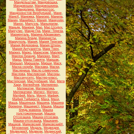
Мандельштам
,
Мандовошка
,
Мандовошки
,
Мандовошкина
,
Мандолина
,
Мандоотсос
,
Мандохвостов-Вербуёцкий.
,
Мане
,
МанеХ
,
Манежка
,
Манизер
,
Манила
,
Манин
,
Манифест
,
Мания
,
Манкунян
,
Манос
,
Мануэль
,
Маньеризм
,
Маньяк
,
Манюня
,
Мао
,
Мао Цзэдун
,
Маргулис
,
Марди Гра
,
Мари -Тереза
,
Мариенталь
,
Марина Абрамович
,
Марина Влади
,
Маринисты
,
Мариуполь
,
Мария
,
Мария Терезия
,
Мария Фёдоровна
,
Мария Штерн
,
Мария-Антуанетта
,
Марк Твен
,
Маркиз
,
Маркс
,
Марксизм
,
Марлен
,
Марлон Брандо
,
Марокко
,
Март
,
Марш
,
Марш Памяти
,
Маршак
,
Маршал
,
Маршалы
,
Марши
,
Маск
,
Маска скорби
,
Маскава
,
Маски
,
Масленица
,
Масло сливочное
,
Маслова
,
Масловская
,
Масоны
,
Массачусетс
,
Мастер-класс
,
Мастерская
,
Мастурбация
,
Мат
,
Мата
Хари
,
Матвейчев
,
Матвиенко
,
Математик
,
Математика
,
Математики
,
Матисс
,
Матрос
,
Матфей
,
Мать
,
Маунт
,
Мафия
,
Мафия Тифарета
,
Маха
,
Махи
,
Маша
,
Машенька
,
Машина
,
Машина
Времени
,
Машинист
,
Машка
,
Машка
блядь мамина
,
Машка
толстожопенькая
,
Машка-
Отсосашка
,
Машка-отсосака
,
Машка-отсосашка
,
Машканю
,
Машков
,
Маяковский
,
МаяковскийХ
,
Мгновение
,
Медаль
,
Медведев
,
МедведевХ
,
Медведи
,
Мединский
,