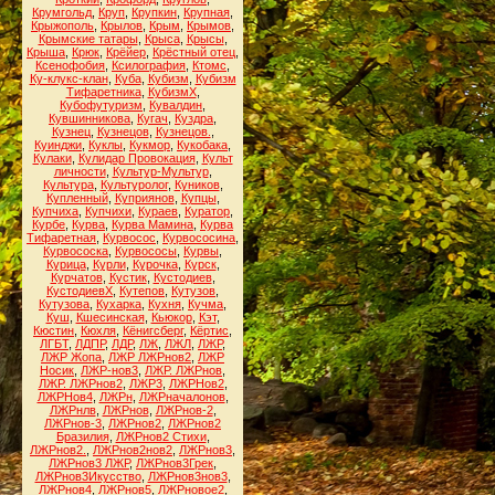
Крумгольд
,
Круп
,
Крупкин
,
Крупная
,
Крыжополь
,
Крылов
,
Крым
,
Крымов
,
Крымские татары
,
Крыса
,
Крысы
,
Крыша
,
Крюк
,
Крёйер
,
Крёстный отец
,
Ксенофобия
,
Ксилография
,
Ктомс
,
Ку-клукс-клан
,
Куба
,
Кубизм
,
Кубизм
Тифаретника
,
КубизмХ
,
Кубофутуризм
,
Кувалдин
,
Кувшинникова
,
Кугач
,
Куздра
,
Кузнец
,
Кузнецов
,
Кузнецов.
,
Куинджи
,
Куклы
,
Кукмор
,
Кукобака
,
Кулаки
,
Кулидар Провокация
,
Культ
личности
,
Культур-Мультур
,
Культура
,
Культуролог
,
Куников
,
Купленный
,
Куприянов
,
Купцы
,
Купчиха
,
Купчихи
,
Кураев
,
Куратор
,
Курбе
,
Курва
,
Курва Мамина
,
Курва
Тифаретная
,
Курвосос
,
Курвососина
,
Курвососка
,
Курвососы
,
Курвы
,
Курица
,
Курли
,
Курочка
,
Курск
,
Курчатов
,
Кустик
,
Кустодиев
,
КустодиевХ
,
Кутепов
,
Кутузов
,
Кутузова
,
Кухарка
,
Кухня
,
Кучма
,
Куш
,
Кшесинская
,
Кьюкор
,
Кэт
,
Кюстин
,
Кюхля
,
Кёнигсберг
,
Кёртис
,
ЛГБТ
,
ЛДПР
,
ЛДР
,
ЛЖ
,
ЛЖЛ
,
ЛЖР
,
ЛЖР Жопа
,
ЛЖР ЛЖРнов2
,
ЛЖР
Носик
,
ЛЖР-нов3
,
ЛЖР. ЛЖРнов
,
ЛЖР. ЛЖРнов2
,
ЛЖР3
,
ЛЖРНов2
,
ЛЖРНов4
,
ЛЖРн
,
ЛЖРначалонов
,
ЛЖРнлв
,
ЛЖРнов
,
ЛЖРнов-2
,
ЛЖРнов-3
,
ЛЖРнов2
,
ЛЖРнов2
Бразилия
,
ЛЖРнов2 Стихи
,
ЛЖРнов2.
,
ЛЖРнов2нов2
,
ЛЖРнов3
,
ЛЖРнов3 ЛЖР
,
ЛЖРнов3Грек
,
ЛЖРнов3Икусство
,
ЛЖРнов3нов3
,
ЛЖРнов4
,
ЛЖРнов5
,
ЛЖРновое2
,