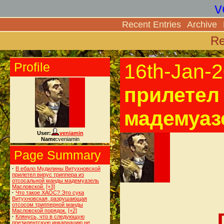
v
Recent Entries
Archive
Re
Profile
16th-Jan-
прилетел
мадемуаз
User:
veniamin
Name:
veniamin
Page Summary
·
В ебало Мудилины Витухновской
прилетел вирус триппера из
отсосальной манды мадемуазель
Масловской.
[+3]
·
Что такое ХАОС? Это сука
Витухновская, разрушающая
отсосом трипперной манды
Масловской порядок.
[+2]
·
Клянусь, что в следующую
президентскую инкарнацию не