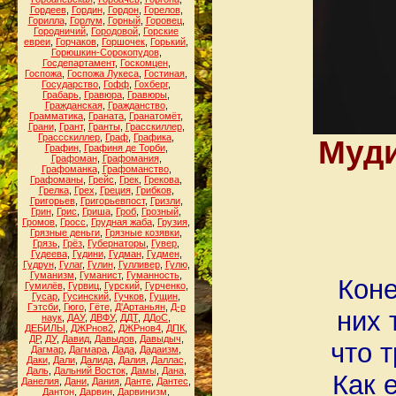
Гордеев
,
Гордин
,
Гордон
,
Горелов
,
Горилла
,
Горлум
,
Горный
,
Горовец
,
Городничий
,
Городовой
,
Горские
евреи
,
Горчаков
,
Горшочек
,
Горький
,
Горюшкин-Сорокопудов
,
Госдепартамент
,
Госкомцен
,
Госпожа
,
Госпожа Лукеса
,
Гостиная
,
Государство
,
Гофф
,
Гохберг
,
Грабарь
,
Гравюра
,
Гравюры
,
Гражданская
,
Гражданство
,
Грамматика
,
Граната
,
Гранатомёт
,
Грани
,
Грант
,
Гранты
,
Грасскиллер
,
Грассскиллер
,
Граф
,
Графика
,
Муди
Графин
,
Графиня де Торби
,
Графоман
,
Графомания
,
Графоманка
,
Графоманство
,
Графоманы
,
Грейс
,
Грек
,
Грекова
,
Грелка
,
Грех
,
Греция
,
Грибков
,
Григорьев
,
Григорьевпост
,
Гризли
,
Грин
,
Грис
,
Гриша
,
Гроб
,
Грозный
,
Громов
,
Гросс
,
Грудная жаба
,
Грузия
,
Грязные деньги
,
Грязные козявки
,
Грязь
,
Грёз
,
Губернаторы
,
Гувер
,
Гудеева
,
Гудини
,
Гудман
,
Гудмен
,
Гудрун
,
Гулаг
,
Гулин
,
Гулливер
,
Гулю
,
Гуманизм
,
Гуманист
,
Гуманность
,
Коне
Гумилёв
,
Гурвиц
,
Гурский
,
Гурченко
,
Гусар
,
Гусинский
,
Гучков
,
Гущин
,
Гэтсби
,
Гюго
,
Гёте
,
Д'Артаньян
,
Д-р
них 
наук
,
ДАУ
,
ДВФУ
,
ДДТ
,
ДДоС
,
ДЕБИЛЫ
,
ДЖРнов2
,
ДЖРнов4
,
ДПК
,
ДР
,
ДУ
,
Давид
,
Давыдов
,
Давыдыч
,
что 
Дагмар
,
Дагмара
,
Дада
,
Дадаизм
,
Даки
,
Дали
,
Далида
,
Далия
,
Даллас
,
Даль
,
Дальний Восток
,
Дамы
,
Дана
,
Как 
Данелия
,
Дани
,
Дания
,
Данте
,
Дантес
,
Дантон
,
Дарвин
,
Дарвинизм
,