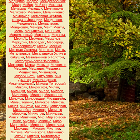
Медицина
,
Медуза
,
Междусобойчик
,
Меир
,
Мейер
,
Мейзер
,
Мексика
,
Меламид
,
Мелещук
,
Мелитополь
,
Мелихово
,
Мельник
,
Мельниченко
,
Мемориал
,
Мемориал жертвам
голода в Ирландии
,
Менделеев
,
Менделеева
,
Мендельсон
,
Мендкович
,
Менора
,
Мент
,
Менты
,
Мень
,
Меньшевик
,
Меньшов
,
Мережковский
,
Мерзость
,
Мерзота
,
Мери Лу
,
Меркель
,
Меркулов
,
Меркурий
,
Мерседес
,
Мессерер
,
Мессершмидт
,
Месси
,
Мессия
,
Местная Скотина
,
Местные
,
Месть
,
Метальников
,
Метальников Углич и
бабушка
,
Метальников о Толстом
,
Метафизическая живопись
,
Метеорит
,
Метки
,
Мехмат
,
Мечников
,
Мещане
,
Мещанин
,
Мещанка
,
Мещанство
,
Мизантроп
,
Мизогинисты
,
Мизулина
,
Мик
Джаггер
,
Микеланджело
,
МикеланджелоХ
,
Микола Питерский
,
Микоян
,
Микрософт
,
Милан
,
Милиция
,
Милка
,
Милле
,
Миллер
,
Миллионы
,
Милляр
,
Милованов
,
Милонов
,
Милосердие
,
Мильштейн
,
Мильштейнню
,
Милюков
,
Мимоза
,
Минет
,
Минетка
,
Минетки
,
Минздрав
,
Мини-юбка
,
Министр
,
Министр
обороны
,
Министры
,
Миннелли
,
Минск
,
Минтчица
,
Мир
,
Мир во всём
мире
,
Мирзоян
,
Мирные
,
Миро
,
Миролюбие
,
Миронов
,
Мирослава
,
Мирювисч
,
Миссон
,
Мистика
,
Митина
,
Митина-жопа
,
Митинаню
,
Митинг
,
Митрич
,
Митрополит
,
Митрополит Волоколамский
,
Митя
,