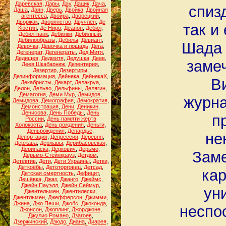
Даревская
,
Дары
,
Дау
,
Дацик
,
Дача
,
спиз
Даша
,
Даян
,
Дверь
,
Двойка
,
Двойная
агентесса
,
Двойра
,
Дворецкий
,
Дворжак
,
Дворянство
,
Двучлен
,
Де
так и
Кюстин
,
Де Ниро
,
Деанон
,
Дебил
,
Дебил-панк
,
Дебилки
,
Дебилный
,
Дебилообразы
,
Дебилы
,
Девиант
,
Шада 
Девочка
,
Девочка и лошадь
,
Дега
,
Дегенерат
,
Дегенераты
,
Дед Митя
,
Дедищев
,
Дедмитя
,
Дедушка
,
Деев
,
заме
Деев Шкабарнюк
,
Дезентерия
,
Дезертир
,
Дезертиры
,
Дезинформация
,
Дейнека
,
ДейнекаХ
,
В
Декабристы
,
Декарт
,
Делакруа
,
Делон
,
Дельво
,
Дельфины
,
Делягин
,
Демагогия
,
Деми Мур
,
Демидов
,
журна
Демидова
,
Демография
,
Демократия
,
Демонстрация
,
Дени
,
Деникин
,
Денисова
,
День Победы
,
День
п
России
,
День памяти жертв
Холокоста
,
День рождения
,
Деньги
,
Деньрождения
,
Депардье
,
не
Депортация
,
Депрессия
,
Деревня
,
Держава
,
Державы
,
Дерибасовская
,
Дерипаска
,
Деркович
,
Дерьмо
,
Заме
Дерьмо-Стейнкрауз
,
Детдом
,
Детектив
,
Дети
,
Дети Украины
,
Детки
,
Деткоёбы
,
Детоторговец
,
Детсад
,
кар
Детская смертность
,
Дефицит
,
Дешёвка
,
Джаз
,
Джанго
,
Джеймс
,
Джейн Пауэлл
,
Джейн Сеймур
,
ун
Джентельмен
,
Джентилески
,
Джентльмен
,
Джефферсон
,
Джимми
,
Джина
,
Джо Пеши
,
Джобс
,
Джоконда
,
неспо
Джонсон
,
Джоплинг
,
Джорджоне
,
Джулио Романо
,
Дзагоев
,
Дзержинский
,
Дзюдо
,
Диана
,
Диарея
,