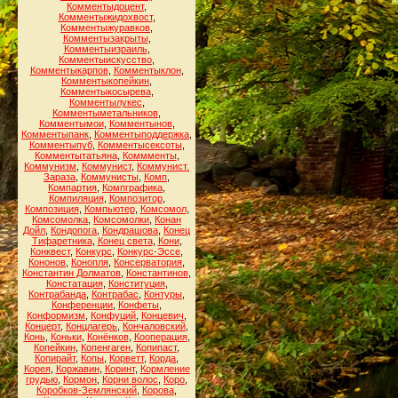
Комментыдоцент
,
Комментыжидохвост
,
Комментыжуравков
,
Комментызакрыты
,
Комментыизраиль
,
Комментыискусство
,
Комментыкарпов
,
Комментыклон
,
Комментыкопейкин
,
Комментыкосырева
,
Комментылукес
,
Комментыметальников
,
Комментымои
,
Комментынов
,
Комментыпанк
,
Комментыподдержка
,
Комментыпуб
,
Комментысексоты
,
Комментытатьяна
,
Коммменты
,
Коммунизм
,
Коммунист
,
Коммунист.
Зараза
,
Коммунисты
,
Комп
,
Компартия
,
Компграфика
,
Компиляция
,
Композитор
,
Композиция
,
Компьютер
,
Комсомол
,
Комсомолка
,
Комсомолки
,
Конан
Дойл
,
Кондопога
,
Кондрашова
,
Конец
Тифаретника
,
Конец света
,
Кони
,
Конквест
,
Конкурс
,
Конкурс-Эссе
,
Кононов
,
Конопля
,
Консерватория
,
Константин Долматов
,
Константинов
,
Констатация
,
Конституция
,
Контрабанда
,
Контрабас
,
Контуры
,
Конференции
,
Конфеты
,
Конформизм
,
Конфуций
,
Концевич
,
Концерт
,
Концлагерь
,
Кончаловский
,
Конь
,
Коньки
,
Конёнков
,
Кооперация
,
Копейкин
,
Копенгаген
,
Копипаст
,
Копирайт
,
Копы
,
Корветт
,
Корда
,
Корея
,
Коржавин
,
Коринт
,
Кормление
грудью
,
Кормон
,
Корни волос
,
Коро
,
Коробков-Землянский
,
Корова
,