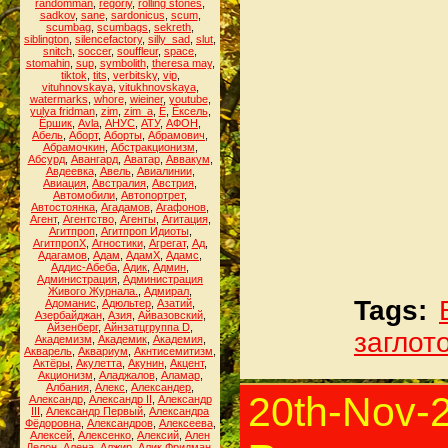
randomman
,
regoriy
,
rolling stones
,
sadkov
,
sane
,
sardonicus
,
scum
,
scumbag
,
scumbags
,
sekreth
,
siblington
,
silencefactory
,
silly_sad
,
slut
,
snitch
,
soccer
,
souffleur
,
space
,
stomahin
,
sup
,
symbolith
,
theresa may
,
tiktok
,
tits
,
verbitsky
,
vip
,
vituhnovskaya
,
vitukhnovskaya
,
watermarks
,
whore
,
wieiner
,
youtube
,
yulya fridman
,
zim
,
zim_a
,
Ё
,
Ёксель
,
Ёршик
,
Аvla
,
АНУС
,
АТУ
,
АФОН
,
Абель
,
Аборт
,
Аборты
,
Абрамович
,
Абрамочкин
,
Абстракционизм
,
Абсурд
,
Авангард
,
Аватар
,
Аввакум
,
Авдеевка
,
Авель
,
Авиалинии
,
Авиация
,
Австралия
,
Австрия
,
Автомобили
,
Автопортрет
,
Автостоянка
,
Агадамов
,
Агафонов
,
Агент
,
Агентство
,
Агенты
,
Агитация
,
Агитпроп
,
Агитпроп Идиоты
,
АгитпропХ
,
Агностики
,
Агрегат
,
Ад
,
Адагамов
,
Адам
,
АдамХ
,
Адамс
,
Аддис-Абеба
,
Адик
,
Админ
,
Администрация
,
Администрация
Живого Журнала.
,
Адмирал
,
Tags:
Адоманис
,
Адюльтер
,
Азатий
,
Азербайджан
,
Азия
,
Айвазовский
,
Айзенберг
,
Айнзатцгруппа D
,
заглот
Академизм
,
Академик
,
Академия
,
Акварель
,
Аквариум
,
Акнтисемитизм
,
Актёры
,
Акулетта
,
Акунин
,
Акцент
,
Акционизм
,
Аладжалов
,
Аламар
,
Албания
,
Алекс
,
Александер
,
20th-Nov-
Александр
,
Александр II
,
Александр
III
,
Александр Первый
,
Александра
Фёдоровна
,
Александров
,
Алексеева
,
Алексей
,
Алексенко
,
Алексий
,
Ален
Делон
,
Алена
,
Алжир
,
Алик Фридман
,