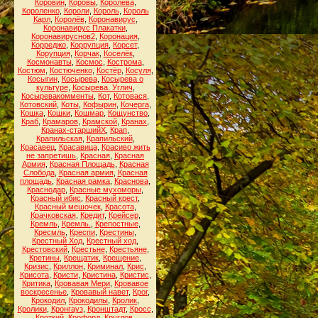
Коровин
,
Коровы
,
Королева
,
Короленко
,
Короли
,
Король
,
Король
Карл
,
Королёв
,
Коронавирус
,
Коронавирус Плакатки
,
Коронавируснов2
,
Коронация
,
Корреджо
,
Коррупция
,
Корсет
,
Корупция
,
Корчак
,
Коселёк
,
Космонавты
,
Космос
,
Кострома
,
Костюм
,
Костюченко
,
Костёр
,
Косуля
,
Косыгин
,
Косырева
,
Косырева о
культуре
,
Косырева. Углич
,
Косыревакомменты
,
Кот
,
Котовася
,
Котовский
,
Коты
,
Кофырин
,
Кочерга
,
Кошка
,
Кошки
,
Кошмар
,
Кощунство
,
Краб
,
Крамаров
,
Крамской
,
Кранах
,
Кранах-старшийХ
,
Крап
,
Крапильская
,
Крапильский
,
Красавец
,
Красавица
,
Красиво жить
не запретишь
,
Красная
,
Красная
Армия
,
Красная Площадь
,
Красная
Слобода
,
Красная армия
,
Красная
площадь
,
Красная рамка
,
Краснова
,
Краснодар
,
Красные мухоморы
,
Красный ибис
,
Красный крест
,
Красный мешочек
,
Красота
,
Крачковская
,
Кредит
,
Крейсер
,
Кремль
,
Кремль.
,
Крепостные
,
Кресмль
,
Креспи
,
Крестины
,
Крестный Ход
,
Крестный ход
,
Крестовский
,
Крестьне
,
Крестьяне
,
Кретины
,
Крещатик
,
Крещение
,
Кризис
,
Криллон
,
Криминал
,
Крис
,
Крисота
,
Кристи
,
Кристина
,
Кристис
,
Критика
,
Кровавая Мери
,
Кровавое
воскресенье
,
Кровавый навет
,
Крог
,
Крокодил
,
Крокодилы
,
Кролик
,
Кролики
,
Кронгауз
,
Кронштадт
,
Кросс
,
Кроткий
,
Крофорд
,
Круглов
,