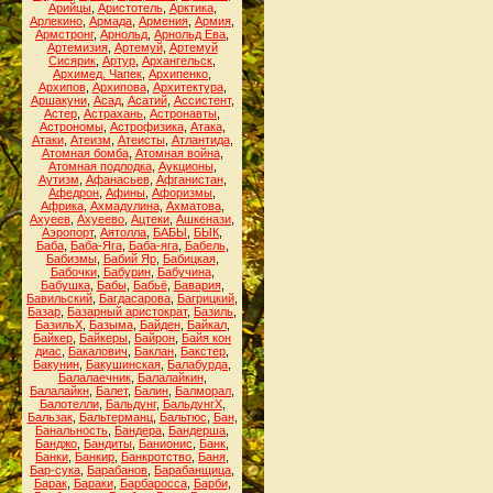
Арийцы
,
Аристотель
,
Арктика
,
Арлекино
,
Армада
,
Армения
,
Армия
,
Армстронг
,
Арнольд
,
Арнольд Ева
,
Артемизия
,
Артемуй
,
Артемуй
Сисярик
,
Артур
,
Архангельск
,
Архимед. Чапек
,
Архипенко
,
Архипов
,
Архипова
,
Архитектура
,
Аршакуни
,
Асад
,
Асатий
,
Ассистент
,
Астер
,
Астрахань
,
Астронавты
,
Астрономы
,
Астрофизика
,
Атака
,
Атаки
,
Атеизм
,
Атеисты
,
Атлантида
,
Атомная бомба
,
Атомная война
,
Атомная подлодка
,
Аукционы
,
Аутизм
,
Афанасьев
,
Афганистан
,
Афедрон
,
Афины
,
Афоризмы
,
Африка
,
Ахмадулина
,
Ахматова
,
Ахуеев
,
Ахуеево
,
Ацтеки
,
Ашкенази
,
Аэропорт
,
Аятолла
,
БАБЫ
,
БЫК
,
Баба
,
Баба-Яга
,
Баба-яга
,
Бабель
,
Бабизмы
,
Бабий Яр
,
Бабицкая
,
Бабочки
,
Бабурин
,
Бабучина
,
Бабушка
,
Бабы
,
Бабьё
,
Бавария
,
Бавильский
,
Багдасарова
,
Багрицкий
,
Базар
,
Базарный аристократ
,
Базиль
,
БазильХ
,
Базыма
,
Байден
,
Байкал
,
Байкер
,
Байкеры
,
Байрон
,
Байя кон
диас
,
Бакалович
,
Баклан
,
Бакстер
,
Бакунин
,
Бакушинская
,
Балабурда
,
Балалаечник
,
Балалайкин
,
Балалайкн
,
Балет
,
Балин
,
Балморал
,
Балотелли
,
Бальдунг
,
БальдунгХ
,
Бальзак
,
Бальтерманц
,
Бальтюс
,
Бан
,
Банальность
,
Бандера
,
Бандерша
,
Банджо
,
Бандиты
,
Банионис
,
Банк
,
Банки
,
Банкир
,
Банкротство
,
Баня
,
Бар-сука
,
Барабанов
,
Барабанщица
,
Барак
,
Бараки
,
Барбаросса
,
Барби
,