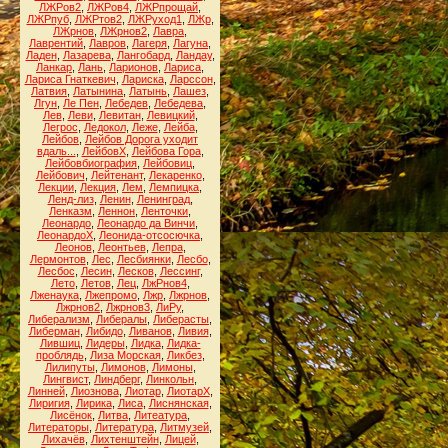
ЛЖРов2
,
ЛЖРов4
,
ЛЖРпрощай
,
ЛЖРпуб
,
ЛЖРтов2
,
ЛЖРуход1
,
ЛЖр
,
ЛЖрнов
,
ЛЖрнов2
,
Лавра
,
Лаврентий
,
Лавров
,
Лагеря
,
Лагуна
,
Ладен
,
Лазарева
,
Лангобард
,
Ландау
,
Ланкар
,
Лань
,
Ларионов
,
Лариса
,
Лариса Гнаткевич
,
Лариска
,
Ларссон
,
Латвия
,
Латынина
,
Латынь
,
Лашез
,
Лгун
,
Ле Пен
,
Лебедев
,
Лебедева
,
Лев
,
Леви
,
Левитан
,
Левицкий
,
Легрос
,
Ледокол
,
Леже
,
Лейба
,
Лейбов
,
Лейбов Дорога уходит
вдаль...
,
ЛейбовХ
,
Лейбова Гора
,
Лейбовбиография
,
Лейбовиц
,
Лейбович
,
Лейтенант
,
Лекаренко
,
Лекции
,
Лекция
,
Лем
,
Лемпицка
,
Ленд-лиз
,
Ленин
,
Ленинград
,
Ленказм
,
Леннон
,
Ленточки
,
Леонардо
,
Леонардо да Винчи
,
ЛеонардоХ
,
Леонида-отсосючка
,
Леонов
,
Леонтьев
,
Лепра
,
Лермонтов
,
Лес
,
Лесбиянки
,
Лесбо
,
Лесбос
,
Лесин
,
Лесков
,
Лессинг
,
Лето
,
Летов
,
Лец
,
ЛжРнов4
,
Лженаука
,
Лжепромо
,
Лжр
,
Лжрнов
,
Лжрнов2
,
Лжрнов3
,
ЛиРу
,
Либерализм
,
Либералы
,
Либерасты
,
Либерман
,
Либидо
,
Ливанов
,
Ливия
,
Лившиц
,
Лидеры
,
Лидка
,
Лидка-
проблядь
,
Лиза Морская
,
Ликбез
,
Лилипуты
,
Лимонов
,
Лимоны
,
Лингвист
,
Линдберг
,
Линкольн
,
Линней
,
Лиознова
,
Лиотар
,
ЛиотарХ
,
Лиригия
,
Лирика
,
Лиса
,
Лиснянская
,
Лисёнок
,
Литва
,
Литеатура
,
Литераторы
,
Литература
,
Литмузей
,
Лихачёв
,
Лихтенштейн
,
Лицей
,