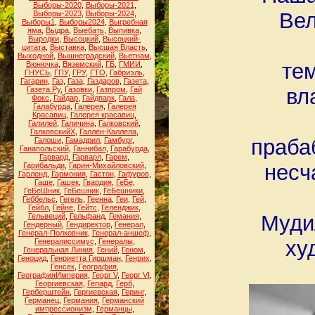
Выборы-2020
,
Выборы-2021
,
Вел
Выборы-2023
,
Выборы-2024
,
Выборы1
,
Выборы2024
,
Выгребная
яма
,
Выдра
,
Выебать
,
Выпивка
,
Выродки
,
Высоцкий
,
Высоцкий-
цитата
,
Выставка
,
Высшая Власть
,
Выходной
,
Вышнеградский
,
Вьетнам
,
тем
Вюнючка
,
Вяземский
,
ГБ
,
ГМИИ
,
ГНУСЬ
,
ГПУ
,
ГРУ
,
ГТО
,
Габриэль
,
Гагарин
,
Газ
,
Газа
,
Газдаров
,
Газета
,
вл
Газета.Ру
,
Газовки
,
Газпром
,
Гай
Фокс
,
Гайдар
,
Гайдпарк
,
Гала
,
Галабурда
,
Галерея
,
Галерея
Красавиц
,
Галерея красавиц
,
Галилей
,
Галичина
,
Галковский
,
ГалковскийХ
,
Галлен-Каллела
,
прабаб
Галоши
,
Гамадрил
,
Гамбург
,
Ганапольский
,
Ганнибал
,
Гарабурда
,
Гарвард
,
Гарварл
,
Гарем
,
несч
Гарибальди
,
Гарин-Михайловский
,
Гарленд
,
Гармония
,
Гастон
,
Гафуров
,
Гаше
,
Гашек
,
Гвардия
,
ГеБе
,
ГеБеШник
,
ГеБешник
,
ГеБешники
,
Геббельс
,
Гегель
,
Геенна
,
Геи
,
Гей
,
Гейбл
,
Гейне
,
Гейтс
,
Геленджик
,
Муди
Гельвеций
,
Гельфанд
,
Гемания
,
Гендерный
,
Гендиректор
,
Генерал
,
Генерал-Полковник
,
Генерал-аншеф
,
ху
Генералиссимус
,
Генералы
,
Генеральная Линия
,
Гений
,
Геном
,
Геноцид
,
Генриетта Гиршман
,
Генрих
,
Генсек
,
География
,
ГеографияИмперия
,
Георг V
,
Георг VI
,
Георгиевская
,
Гепард
,
Герб
,
Герберштейн
,
Гергиевская
,
Геринг
,
Германец
,
Германия
,
Германский
импрессионизм
,
Германцы
,