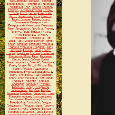
Гермафродит
,
Герника
,
Геродот
,
Герой
,
Герцен
,
Герцогиня
,
Гершаник
,
Герымский
,
Гесс
,
Гессен
,
Гестапо
,
Гетерка
,
Гетеросексуалки
,
Гетеры
,
Гетман
,
Гетто
,
Гигант
,
Гигантские
фото
,
Гигантские фоты
,
Гиганты
,
Гигер
,
Гигиена
,
Гиены
,
Гилер
,
Гильгамеш
,
Гиляровский
,
Гиляровский. Фотограии
,
Гиммлер
,
Гимн
,
Гинденбург
,
Гинзбург
,
Гипноз
,
Гиппиус
,
Гирш
,
Гитара
,
Гитлер
,
Гитлер Геббельс
,
ГитлерХ
,
Гитлеровцы
,
Гитлерюгенд
,
Гиф
,
Гифы
,
Гифы Мишка скотина
,
Гифы-
сексо
,
Главная
,
Главная Страница
,
Главная страница
,
Гладилин
,
Глаз
,
Глазунов
,
Глакенс
,
Глеб
,
Глобус
,
Глория
,
Глупость
,
Глупый
,
Гнаткевич
,
Гнаткевич-Жопа
,
Гном
,
Гностики
,
Гнусы
,
Гнусь
,
Гоблин
,
Говно
,
Говнозащитники
,
Говноёб
,
Говядина
,
Гоген
,
ГогенХ
,
Гоголб
,
Гоголь
,
Год
семьи
,
Годарр
,
Годовщина
,
Годовщина Путина
,
Годовщина-1
,
Годой
,
Гойя
,
ГойяХ
,
Гол
,
Голандия
,
Голая
,
Голая обезьяна
,
Голд
,
Голда
,
Голивуд
,
Голикова
,
Голицын
,
Голландия
,
Голливуд
,
Головин
,
Головина
,
Голод
,
Голодомор
,
Голосование
,
Голубой
,
Голубь
,
Голышев
,
Гольбейн
,
Гольциус
,
Гомо
,
Гомосексуализм
,
Гомосексуалы
,
Гомофилия
,
Гомофилы
,
Гомофоб
,
Гомофобия
,
Гомофобы
,
Гондон
,
Гондонеллы
,
Гондонизация
,
Гондоны
,
Гондоны. ЖЖ
,
Гондурас
,
Гонконг
,
Гонорея
,
Гончарова
,
Гопак
,
Гопота
,
Горбаневская
,
Горбачёв
,
Горгона
,