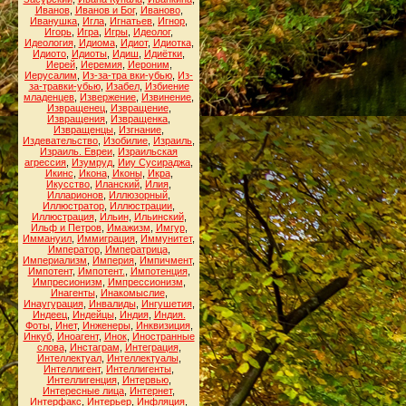
Иванов
,
Иванов и Бог
,
Иваново
,
Иванушка
,
Игла
,
Игнатьев
,
Игнор
,
Игорь
,
Игра
,
Игры
,
Идеолог
,
Идеология
,
Идиома
,
Идиот
,
Идиотка
,
Идиото
,
Идиоты
,
Идиш
,
Идиётки
,
Иерей
,
Иеремия
,
Иероним
,
Иерусалим
,
Из-за-тра вки-убью
,
Из-
за-травки-убью
,
Изабел
,
Избиение
младенцев
,
Извержение
,
Извинение
,
Извращенец
,
Извращение
,
Извращения
,
Извращенка
,
Извращенцы
,
Изгнание
,
Издевательство
,
Изобилие
,
Израиль
,
Израиль. Евреи
,
Израильская
агрессия
,
Изумруд
,
Ииу Сусираджа
,
Икинс
,
Икона
,
Иконы
,
Икра
,
Икусство
,
Иланский
,
Илия
,
Илларионов
,
Иллюзорный
,
Иллюстратор
,
Иллюстрации
,
Иллюстрация
,
Ильин
,
Ильинский
,
Ильф и Петров
,
Имажизм
,
Имгур
,
Иммануил
,
Иммиграция
,
Иммунитет
,
Император
,
Императрица
,
Империализм
,
Империя
,
Импичмент
,
Импотент
,
Импотент.
,
Импотенция
,
Импресионизм
,
Импрессионизм
,
Инагенты
,
Инакомыслие
,
Инаугурация
,
Инвалиды
,
Ингушетия
,
Индеец
,
Индейцы
,
Индия
,
Индия.
Фоты
,
Инет
,
Инженеры
,
Инквизиция
,
Инкуб
,
Иноагент
,
Инок
,
Иностранные
слова
,
Инстаграм
,
Интеграция
,
Интеллектуал
,
Интеллектуалы
,
Интеллигент
,
Интеллигенты
,
Интеллигенция
,
Интервью
,
Интересные лица
,
Интернет
,
Интерфакс
,
Интерьер
,
Инфляция
,