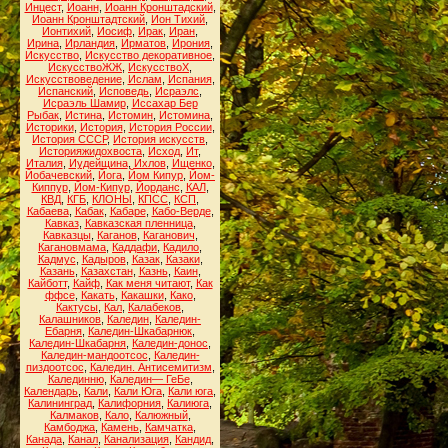
Инцест
,
Иоанн
,
Иоанн Кронштадский
,
Иоанн Кронштадтский
,
Ион Тихий
,
Ионтихий
,
Иосиф
,
Ирак
,
Иран
,
Ирина
,
Ирландия
,
Ирматов
,
Ирония
,
Искусство
,
Искусство декоративное
,
ИскусствоЖЖ
,
ИскусствоХ
,
Искусствоведение
,
Ислам
,
Испания
,
Испанский
,
Исповедь
,
Исраэлс
,
Исраэль Шамир
,
Иссахар Бер
Рыбак
,
Истина
,
Истомин
,
Истомина
,
Историки
,
История
,
История России
,
История СССР
,
История искусств
,
Историяжидохвоста
,
Исход
,
Ит
,
Италия
,
Иудейщина
,
Ихлов
,
Ищенко
,
Йобачевский
,
Йога
,
Йом Кипур
,
Йом-
Киппур
,
Йом-Кипур
,
Йорданс
,
КАЛ
,
КВД
,
КГБ
,
КЛОНЫ
,
КПСС
,
КСП
,
Кабаева
,
Кабак
,
Кабаре
,
Кабо-Верде
,
Кавказ
,
Кавказская пленница
,
Кавказцы
,
Каганов
,
Каганович
,
Кагановмама
,
Каддафи
,
Кадило
,
Кадмус
,
Кадыров
,
Казак
,
Казаки
,
Казань
,
Казахстан
,
Казнь
,
Каин
,
Кайботт
,
Кайф
,
Как меня читают
,
Как
ффсе
,
Какать
,
Какашки
,
Како
,
Кактусы
,
Кал
,
Калабеков
,
Калашников
,
Каледин
,
Каледин-
Ебарня
,
Каледин-Шкабарнюк
,
Каледин-Шкабарня
,
Каледин-донос
,
Каледин-мандоотсос
,
Каледин-
пиздоотсос
,
Каледин. Антисемитизм
,
Калединню
,
Каледин— ГеБе
,
Календарь
,
Кали
,
Кали Юга
,
Кали юга
,
Калининград
,
Калифорния
,
Калиюга
,
Калмаков
,
Кало
,
Калюжный
,
Камбоджа
,
Камень
,
Камчатка
,
Канада
,
Канал
,
Канализация
,
Кандид
,