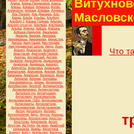
Витухнов
Алина
,
Алина-Пердюлина
,
Алиса
,
Алкаш
,
Алкаши
,
Алкашка
,
Аллах
,
Аллигатор
,
Аллори
,
Алрами
,
Алчевск
,
Масловск
Аль Пачино
,
Аль-Джазира
,
Аль-
Каида
,
Альба
,
Альбац
,
Альберт
,
Альберт I
,
Альма-Тадема
,
Альпер
,
Альпер-отсосун
,
Альтман
,
АльтманХ
,
Альфа
,
Аляска
,
Алёша
,
Алёшка
,
Алёшка-придурок
,
Амальрик
,
Аманда
,
Америк
,
Америка
,
Американцы
,
Америкюки
,
Амнистия
,
Амона
,
Ампутация
,
Амстердам
,
Амстердамская школа
,
Амур
,
Анал
,
Что т
Анализ
,
Анархизм
,
Анархист
,
Анастасия
,
Анатолий Панков
,
Ангелы
,
Английский
,
Англия
,
Андреев
,
Андромеда
,
Андроников
,
Андропов
,
Андрюша
,
Анекдот
,
Анекдоты
,
Анжелика
,
Анимация
,
Анинаталия
,
Анисимов
,
Анклав
,
Анна
Каренина
,
Аннексия
,
Анненков
,
Анон
,
Анонизм
,
Аноним
,
Анонимы
,
Анонкомменты
,
Аноны
,
Антверпен
,
Антибиотики
,
Антигей
,
Антиемитизм
,
Антикомпромат
,
Антикультура
,
Антилопа гну
,
Антипушкин
,
Антисемит
,
Антисемитизм
,
Антисемитизм. ГеБе
,
Антисемитим
,
Антисемиты
,
Антисемтизм
,
Антисенмитизм
,
Антисталинизм
,
Антон
,
Антонеску
,
Антракт
,
т
Антропология
,
Анус
,
Анусы
,
Аононы
,
Апельсины
,
Апологетика
,
Апостол
,
Апостолы
,
Апреликов
,
Апсит
,
Апухтин
,
Ар Нуво
,
Ар деко
,
Арабский
терроризм
,
Арабы
,
Аргентина
,
Ардеко
,
Арест
,
Арефьева
,
Аризона
,