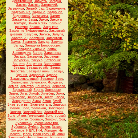
Десятовский
,
Зависть
,
Загадка
,
Заглот
,
Заглот.
,
Загорский
,
Заграница
,
Загреб
,
Зад
,
Задержание
,
Задержания
,
Задница
,
Задорнов
,
ЗадорновХ
,
Зажигалка
,
Зажим
,
Заказуха
,
Закат
,
Закон
,
Закон о
Цензуре
,
Закон о геях
,
Закон о
цензуре
,
Законы
,
Закрытие
,
Закрытие Тифаретника.
,
Закрытый
дневник
,
Закуска
,
Закусь
,
Залупа
,
Залупа-20
,
Залупкин
,
Заменгоф
,
Замок
,
Замятин
,
Зануда
,
Заоупа
,
Запад
,
Западная Белоруссия
,
Западная Украина
,
Запах
,
Заповедник
,
Запор
,
Зарисовка
,
Засада
,
Засранка
,
Засранцы
,
Засурский
,
Засуха
,
Затворник
,
Защита
,
Защитник
,
Заявление
,
Звезда
,
Звезда во лбу
,
Звери
,
Зверства
,
Звёздная ночь
,
Звёзды
,
Здания
,
Здоровье
,
Здрава
,
Здравомыслящий
,
Зевание
,
Зевс
,
Зеленский
,
Зеленский. Фридман
,
Земля
,
Земство
,
Зенкевич
,
Зеркало
,
Зеркальный
,
Зерно
,
Зерновые
,
Зиалт
,
Зига
,
Зикоф
,
Зильбер
,
Зима
,
Зимбабве
,
Зиновьев
,
Зиялт
,
Злоба
,
Злорадство
,
Змеи
,
Змея
,
Змий
,
Знаете ли вы
,
Знаменатель
,
Знатоки
,
Зозуля
,
Зола
,
Золовкин
,
Золотарёв
,
Золото
,
Золотой Век
,
Золотой век
,
Золотой век Голландии
,
Золотусский
,
Золя
,
Зонтик
,
Зоопарк
,
Зоофил
,
Зоя
,
Зубаревич
,
Зубоскальство
,
Зубровка
,
Зубры
,
Зыкин
,
Зыков
,
Зюганов
,
ИДИЁТКИ
,
Ибигдан
,
Ив
Монтан
,
Иван
,
Иван Грозный
,
Иван
Засурский
,
Ивана Купала
,
Иванкина
,