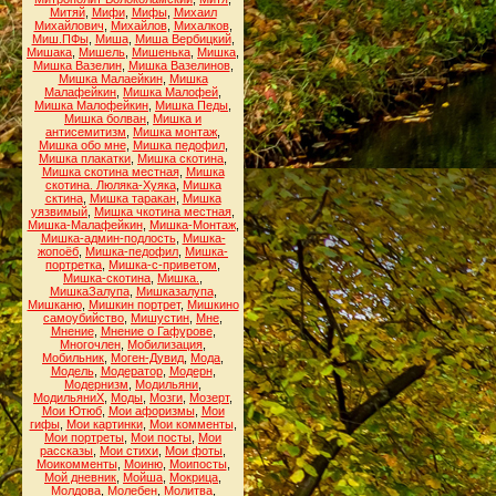
Митяй
,
Мифи
,
Мифы
,
Михаил
Михайлович
,
Михайлов
,
Михалков
,
Миш.ПФы
,
Миша
,
Миша Вербицкий
,
Мишака
,
Мишель
,
Мишенька
,
Мишка
,
Мишка Вазелин
,
Мишка Вазелинов
,
Мишка Малаейкин
,
Мишка
Малафейкин
,
Мишка Малофей
,
Мишка Малофейкин
,
Мишка Педы
,
Мишка болван
,
Мишка и
антисемитизм
,
Мишка монтаж
,
Мишка обо мне
,
Мишка педофил
,
Мишка плакатки
,
Мишка скотина
,
Мишка скотина местная
,
Мишка
скотина. Люляка-Хуяка
,
Мишка
сктина
,
Мишка таракан
,
Мишка
уязвимый
,
Мишка чкотина местная
,
Мишка-Малафейкин
,
Мишка-Монтаж
,
Мишка-админ-подлость
,
Мишка-
жопоёб
,
Мишка-педофил
,
Мишка-
портретка
,
Мишка-с-приветом
,
Мишка-скотина
,
Мишка.
,
МишкаЗалупа
,
Мишказалупа
,
Мишканю
,
Мишкин портрет
,
Мишкино
самоубийство
,
Мишустин
,
Мне
,
Мнение
,
Мнение о Гафурове
,
Многочлен
,
Мобилизация
,
Мобильник
,
Моген-Дувид
,
Мода
,
Модель
,
Модератор
,
Модерн
,
Модернизм
,
Модильяни
,
МодильяниХ
,
Моды
,
Мозги
,
Мозерт
,
Мои Ютюб
,
Мои афоризмы
,
Мои
гифы
,
Мои картинки
,
Мои комменты
,
Мои портреты
,
Мои посты
,
Мои
рассказы
,
Мои стихи
,
Мои фоты
,
Моикомменты
,
Моиню
,
Моипосты
,
Мой дневник
,
Мойша
,
Мокрица
,
Молдова
,
Молебен
,
Молитва
,