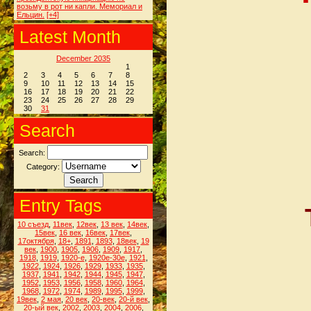
возьму в рот ни капли. Мемориал и
Ельцин.
[+4]
Latest Month
December 2035
1
2
3
4
5
6
7
8
9
10
11
12
13
14
15
16
17
18
19
20
21
22
23
24
25
26
27
28
29
30
31
Search
Search:
Category:
Entry Tags
10 съезд
,
11век
,
12век
,
13 век
,
14век
,
15век
,
16 век
,
16век
,
17век
,
17октября
,
18+
,
1891
,
1893
,
18век
,
19
век
,
1900
,
1905
,
1906
,
1909
,
1917
,
1918
,
1919
,
1920-е
,
1920е-30е
,
1921
,
1922
,
1924
,
1926
,
1929
,
1933
,
1935
,
1937
,
1941
,
1942
,
1944
,
1945
,
1947
,
1952
,
1953
,
1956
,
1958
,
1960
,
1964
,
1968
,
1972
,
1974
,
1989
,
1995
,
1999
,
19век
,
2 мая
,
20 век
,
20-век
,
20-й век
,
20-ый век
,
2002
,
2003
,
2004
,
2006
,