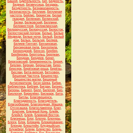
Башня
,
Бдительность
,
Бег
,
Бедность
,
Бедные
,
Безвкусица
,
Бездарь
,
Бездетность
,
Безнаказанность
,
Безопасность
,
Безумие
,
Безумная
частота
,
Бейлис
,
Бекингэм
,
Белая
гвардия
,
Беленкин
,
Белинский
,
Белки
,
Белковский
,
Беллини
,
Беломестнов
,
Беломлинская
,
Белорруссия
,
Белоруссия
,
Белосток
,
Белостокский погром
,
Белые
,
Белые
Медведи
,
Белые ночи
,
Белый
,
Белый
дом
,
Белых
,
Бельгия
,
Беляев
,
Беляев-Гинтовт
,
Бензиновая
,
Бензиновая пила
,
Бензопила
,
Бенкендорф
,
Бенсон
,
Бербер
,
Берберова
,
Берггольц
,
Бергман
,
Бердник
,
Бердяев
,
Берег
,
Березовский
,
Беременность
,
Берия
,
Берлин
,
Бернар
,
Бернштам
,
Беро
,
Берсерк
,
Берёзовая роща
,
Берёзы
,
Беслан
,
Бета-версия
,
Бетховен
,
Бешеная Частота
,
Бешенство
,
Бешенство матки
,
Бешеный
Антисемитизм
,
Беэр-Шева
,
Бибик
,
Библиотека
,
Библия
,
Бигдан
,
Бизнес
,
Бизоны
,
Бикнел
,
Билл
,
Билогия
,
Био
,
Биология
,
Бирюлёво
,
Бисмарк
,
Бита
,
Битлы
,
Благовещенск
,
Благодарность
,
Благодетель
,
Благообразие
,
Благородная. Машка-
Отсосашка
,
Благославенна
,
Блат
,
Блатняк
,
Бледный Конь
,
Блейк
,
БлейкХ
,
Блеф
,
Ближний Восток
,
Близнецы
,
Блог
,
Блогер
,
Блогеры
,
Блоги
,
Блок
,
Блокада
,
Блокирование
,
Блонди
,
Блоштейн
,
Блудныйсын
,
Блумберг
,
Бляди
,
Блядство
,
Блядь
,
Бляткин
,
Бобёжка
,
Бог
,
Богатыри
,