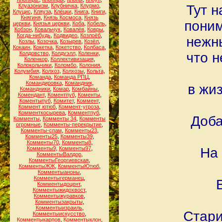
Клуазонизм
,
Клубничка
,
Клурмо
,
Тут н
Клуцис
,
Кляуза
,
Клёцки
,
Книга
,
Книги
,
Княгиня
,
Князь Космоса
,
Князь
поним
церкви
,
Князья церкви
,
Коба
,
Кобель
,
Кобзон
,
Ковальчук
,
Ковалёв
,
Ковры
,
Когда-нибудь
,
Кодвидео
,
Козлоёб
,
нежны
Козлы
,
Козочка
,
Козырев
,
Козёл
,
Кокаин
,
Кокетка
,
Кокетство
,
Колбаса
,
Колдовство
,
Колдуэлл
,
Коленки
,
что н
Коленкор
,
Коллективизация
,
Колокольчики
,
Коломбо
,
Колония
,
Колумбия
,
Колхоз
,
Колхозы
,
Кольта
,
Команда
,
Команда РПЦ
,
Командировка
,
Командник
,
в жи
Командники
,
Комар
,
Комбайны
,
Комендант
,
Коментпуб
,
Коменты
,
Коментыпуб
,
Комитет
,
Коммент
,
Коммент ютюб
,
Коммент-угроза
,
Комменткосырева
,
Комментпуб
,
Доба
Комменты
,
Комменты 34
,
Комменты
огромные
,
Комменты-перекрытие
,
Комменты-спам
,
Комменты23
,
Комменты25
,
Комменты39
,
Комменты70
,
Комменты8
,
Комменты9
,
Комменты97
,
На 
КомментыВалдор
,
КомментыГеоргиевская
,
КомментыЖЖ
,
КомментыЮтюб
,
Комментыаноны
,
Комментыгерманец
,
Комментыдоцент
,
Комментыжидохвост
,
Комментыжуравков
,
Комментызакрыты
,
Комментыизраиль
,
Стари
Комментыискусство
,
Комментыкарпов
,
Комментыклон
,