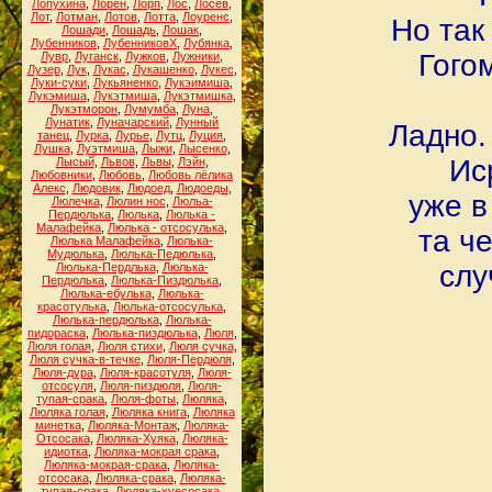
Лопухина
,
Лорен
,
Лорп
,
Лос
,
Лосев
,
Лот
,
Лотман
,
Лотов
,
Лотта
,
Лоуренс
,
Но так
Лошади
,
Лошадь
,
Лошак
,
Лубенников
,
ЛубенниковХ
,
Лубянка
,
Гого
Лувр
,
Луганск
,
Лужков
,
Лужники
,
Лузер
,
Лук
,
Лукас
,
Лукашенко
,
Лукес
,
Луки-суки
,
Лукьяненко
,
Лукэимиша
,
Лукэмиша
,
Лукэтмиша
,
Лукэтмишка
,
Лукэтморон
,
Лумумба
,
Луна
,
Лунатик
,
Луначарский
,
Лунный
Ладно.
танец
,
Лурка
,
Лурье
,
Лутц
,
Луция
,
Лушка
,
Луэтмиша
,
Лыжи
,
Лысенко
,
Ис
Лысый
,
Львов
,
Львы
,
Лэйн
,
Любовники
,
Любовь
,
Любовь лёлика
Алекс
,
Людовик
,
Людоед
,
Людоеды
,
уже в
Люлечка
,
Люлин нос
,
Люльа-
Пердюлька
,
Люлька
,
Люлька -
Малафейка
,
Люлька - отсосулька
,
та ч
Люлька Малафейка
,
Люлька-
Мудюлька
,
Люлька-Педюлька
,
слу
Люлька-Пердлька
,
Люлька-
Пердюлька
,
Люлька-Пиздюлька
,
Люлька-ебулька
,
Люлька-
красотулька
,
Люлька-отсосулька
,
Люлька-пердюлька
,
Люлька-
пидораска
,
Люлька-пиздюлька
,
Люля
,
Люля голая
,
Люля стихи
,
Люля сучка
,
Люля сучка-в-течке
,
Люля-Пердюля
,
Люля-дура
,
Люля-красотуля
,
Люля-
отсосуля
,
Люля-пиздюля
,
Люля-
тупая-срака
,
Люля-фоты
,
Люляка
,
Люляка голая
,
Люляка книга
,
Люляка
минетка
,
Люляка-Монтаж
,
Люляка-
Отсосака
,
Люляка-Хуяка
,
Люляка-
идиотка
,
Люляка-мокрая срака
,
Люляка-мокрая-срака
,
Люляка-
отсосака
,
Люляка-срака
,
Люляка-
тупая-срака
,
Люляка-хуесосака
,