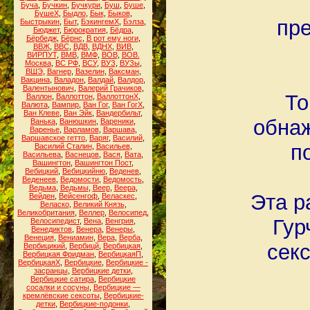
Буча
,
Бучкин
,
Бучкури
,
Буш
,
Буше
,
БушеХ
,
Быдло
,
Бык
,
Быков
,
пре
Быстрыкин
,
Быт
,
БэкингемХ
,
Бэлза
,
Бюджет
,
Бюрократия
,
Бёдра
,
Бёрбедж
,
Бёрнс
,
В рот ему ноги
,
ВВЖ
,
ВВС
,
ВДВ
,
ВДНХ
,
ВИВ
,
ВИРПУТ
,
ВМВ
,
ВМФ
,
ВОВ
,
ВОВ.
Москва
,
ВС РФ
,
ВСУ
,
ВУЗ
,
ВУЗы
,
ВШЭ
,
Вагнер
,
Вазелин
,
Ваксман
,
Вакцина
,
Валадон
,
Валдай
,
Валдор
,
Валентынович
,
Валерий Грачиков
,
То
Валлон
,
Валлоттон
,
ВаллоттонХ
,
Валюта
,
Вампир
,
Ван Гог
,
Ван ГогХ
,
Ван Клеве
,
Ван Эйк
,
Вандербильт
,
обнаж
Ванька
,
Ванюшкин
,
Вареники
,
Варенье
,
Варламов
,
Варшава
,
Варшавское гетто
,
Варяг
,
Василий
,
п
Василий Сталин
,
Васильев
,
Васильева
,
Васнецов
,
Вася
,
Вата
,
Вашингтон
,
Вашингтон Пост
,
Вебицкий
,
Вебицкийню
,
Веденев
,
Веденеев
,
Ведомости
,
Ведомость
,
Ведьма
,
Ведьмы
,
Веер
,
Веера
,
Эта р
Вейден
,
Вейсенгоф
,
Веласкес
,
Веласко
,
Великий Князь
,
Великобритания
,
Веллер
,
Велосипед
,
Гур
Велосипедист
,
Вена
,
Венгрия
,
Венедиктов
,
Венера
,
Венеры
,
Венеция
,
Вениамин
,
Вера
,
Верба
,
секс
Вербицикий
,
Вербицй
,
Вербицкая
,
Вербицкая Фридман
,
ВербицкаяП
,
ВербицкаяХ
,
Вербицкие
,
Вербицкие -
засранцы
,
Вербицкие детки
,
Вербицкие сатира
,
Вербицкие
сосалки и сосуны
,
Вербицкие —
кремлёвские сексоты
,
Вербицкие-
детки
,
Вербицкие-подонки
,