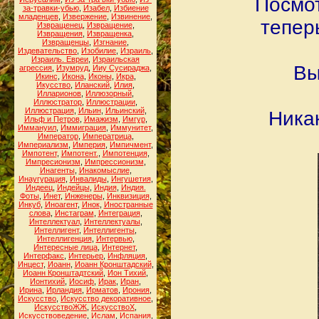
Посмот
за-травки-убью
,
Изабел
,
Избиение
младенцев
,
Извержение
,
Извинение
,
тепер
Извращенец
,
Извращение
,
Извращения
,
Извращенка
,
Извращенцы
,
Изгнание
,
Издевательство
,
Изобилие
,
Израиль
,
Израиль. Евреи
,
Израильская
Вы
агрессия
,
Изумруд
,
Ииу Сусираджа
,
Икинс
,
Икона
,
Иконы
,
Икра
,
Икусство
,
Иланский
,
Илия
,
Илларионов
,
Иллюзорный
,
Иллюстратор
,
Иллюстрации
,
Иллюстрация
,
Ильин
,
Ильинский
,
Ника
Ильф и Петров
,
Имажизм
,
Имгур
,
Иммануил
,
Иммиграция
,
Иммунитет
,
Император
,
Императрица
,
Империализм
,
Империя
,
Импичмент
,
Импотент
,
Импотент.
,
Импотенция
,
Импресионизм
,
Импрессионизм
,
Инагенты
,
Инакомыслие
,
Инаугурация
,
Инвалиды
,
Ингушетия
,
Индеец
,
Индейцы
,
Индия
,
Индия.
Фоты
,
Инет
,
Инженеры
,
Инквизиция
,
Инкуб
,
Иноагент
,
Инок
,
Иностранные
слова
,
Инстаграм
,
Интеграция
,
Интеллектуал
,
Интеллектуалы
,
Интеллигент
,
Интеллигенты
,
Интеллигенция
,
Интервью
,
Интересные лица
,
Интернет
,
Интерфакс
,
Интерьер
,
Инфляция
,
Инцест
,
Иоанн
,
Иоанн Кронштадский
,
Иоанн Кронштадтский
,
Ион Тихий
,
Ионтихий
,
Иосиф
,
Ирак
,
Иран
,
Ирина
,
Ирландия
,
Ирматов
,
Ирония
,
Искусство
,
Искусство декоративное
,
ИскусствоЖЖ
,
ИскусствоХ
,
Искусствоведение
,
Ислам
,
Испания
,