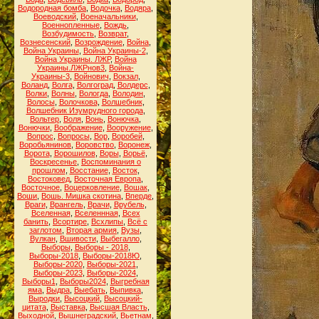
Водородная бомба
,
Водочка
,
Водяра
,
Воеводский
,
Военачальники
,
Военнопленные
,
Вождь
,
Возбудимость
,
Возврат
,
Вознесенский
,
Возрождение
,
Война
,
Война Украины
,
Война Украины-2
,
Война Украины. ЛЖР
,
Война
Украины.ЛЖРнов3
,
Война-
Украины-3
,
Войнович
,
Вокзал
,
Воланд
,
Волга
,
Волгоград
,
Волдерс
,
Волки
,
Волны
,
Вологда
,
Володин
,
Волосы
,
Волочкова
,
Волшебник
,
Волшебник Изумрудного города
,
Вольтер
,
Воля
,
Вонь
,
Вонючка
,
Вонючки
,
Воображение
,
Вооружение
,
Вопрос
,
Вопросы
,
Вор
,
Воробей
,
Воробьянинов
,
Воровство
,
Воронеж
,
Ворота
,
Ворошилов
,
Воры
,
Ворьё
,
Воскресенье
,
Воспоминания о
прошлом
,
Восстание
,
Восток
,
Востоковед
,
Восточная Европа
,
Восточное
,
Воцерковление
,
Вошак
,
Воши
,
Вошь. Мишка скотина
,
Вперде
,
Враги
,
Врангель
,
Врачи
,
Врубель
,
Вселенная
,
Вселеннная
,
Всех
банить
,
Всортире
,
Всхлипы
,
Всё с
заглотом
,
Вторая армия
,
Вузы
,
Вулкан
,
Вшивости
,
Выбегалло
,
Выборы
,
Выборы - 2018
,
Выборы-2018
,
Выборы-2018Ю
,
Выборы-2020
,
Выборы-2021
,
Выборы-2023
,
Выборы-2024
,
Выборы1
,
Выборы2024
,
Выгребная
яма
,
Выдра
,
Выебать
,
Выпивка
,
Выродки
,
Высоцкий
,
Высоцкий-
цитата
,
Выставка
,
Высшая Власть
,
Выходной
,
Вышнеградский
,
Вьетнам
,