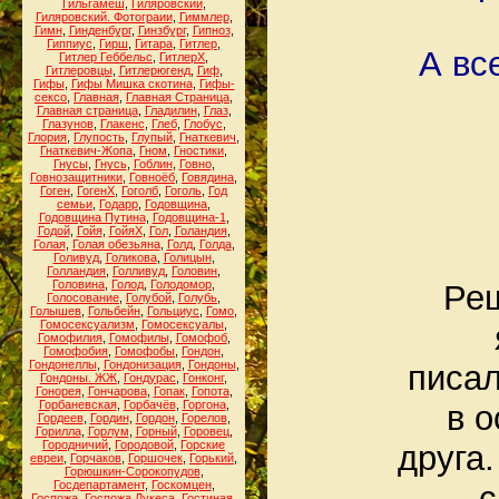
Гильгамеш
,
Гиляровский
,
Гиляровский. Фотограии
,
Гиммлер
,
Гимн
,
Гинденбург
,
Гинзбург
,
Гипноз
,
Гиппиус
,
Гирш
,
Гитара
,
Гитлер
,
А вс
Гитлер Геббельс
,
ГитлерХ
,
Гитлеровцы
,
Гитлерюгенд
,
Гиф
,
Гифы
,
Гифы Мишка скотина
,
Гифы-
сексо
,
Главная
,
Главная Страница
,
Главная страница
,
Гладилин
,
Глаз
,
Глазунов
,
Глакенс
,
Глеб
,
Глобус
,
Глория
,
Глупость
,
Глупый
,
Гнаткевич
,
Гнаткевич-Жопа
,
Гном
,
Гностики
,
Гнусы
,
Гнусь
,
Гоблин
,
Говно
,
Говнозащитники
,
Говноёб
,
Говядина
,
Гоген
,
ГогенХ
,
Гоголб
,
Гоголь
,
Год
семьи
,
Годарр
,
Годовщина
,
Годовщина Путина
,
Годовщина-1
,
Годой
,
Гойя
,
ГойяХ
,
Гол
,
Голандия
,
Голая
,
Голая обезьяна
,
Голд
,
Голда
,
Голивуд
,
Голикова
,
Голицын
,
Голландия
,
Голливуд
,
Головин
,
Головина
,
Голод
,
Голодомор
,
Реш
Голосование
,
Голубой
,
Голубь
,
Голышев
,
Гольбейн
,
Гольциус
,
Гомо
,
Гомосексуализм
,
Гомосексуалы
,
Гомофилия
,
Гомофилы
,
Гомофоб
,
Гомофобия
,
Гомофобы
,
Гондон
,
Гондонеллы
,
Гондонизация
,
Гондоны
,
писал
Гондоны. ЖЖ
,
Гондурас
,
Гонконг
,
Гонорея
,
Гончарова
,
Гопак
,
Гопота
,
Горбаневская
,
Горбачёв
,
Горгона
,
в о
Гордеев
,
Гордин
,
Гордон
,
Горелов
,
Горилла
,
Горлум
,
Горный
,
Горовец
,
Городничий
,
Городовой
,
Горские
друга
евреи
,
Горчаков
,
Горшочек
,
Горький
,
Горюшкин-Сорокопудов
,
Госдепартамент
,
Госкомцен
,
с
Госпожа
,
Госпожа Лукеса
,
Гостиная
,