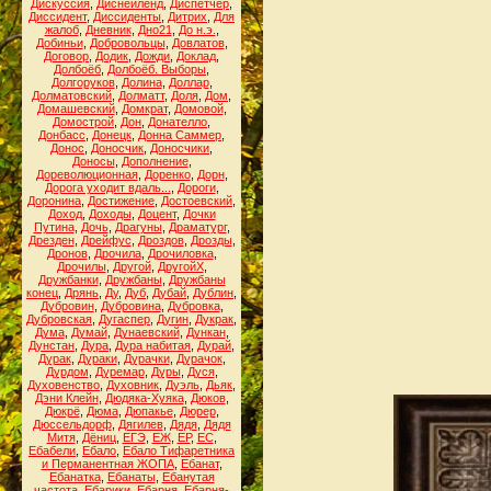
Дискуссия
,
Диснейленд
,
Диспетчер
,
Диссидент
,
Диссиденты
,
Дитрих
,
Для
жалоб
,
Дневник
,
Дно21
,
До н.э.
,
Добиньи
,
Добровольцы
,
Довлатов
,
Договор
,
Додик
,
Дожди
,
Доклад
,
Долбоёб
,
Долбоёб. Выборы
,
Долгоруков
,
Долина
,
Доллар
,
Долматовский
,
Долматт
,
Доля
,
Дом
,
Домашевский
,
Домкрат
,
Домовой
,
Домострой
,
Дон
,
Донателло
,
Донбасс
,
Донецк
,
Донна Саммер
,
Донос
,
Доносчик
,
Доносчики
,
Доносы
,
Дополнение
,
Дореволюционная
,
Доренко
,
Дорн
,
Дорога уходит вдаль...
,
Дороги
,
Доронина
,
Достижение
,
Достоевский
,
Доход
,
Доходы
,
Доцент
,
Дочки
Путина
,
Дочь
,
Драгуны
,
Драматург
,
Дрезден
,
Дрейфус
,
Дроздов
,
Дрозды
,
Дронов
,
Дрочила
,
Дрочиловка
,
Дрочилы
,
Другой
,
ДругойХ
,
Дружбанки
,
Дружбаны
,
Дружбаны
конец
,
Дрянь
,
Ду
,
Дуб
,
Дубай
,
Дублин
,
Дубровин
,
Дубровина
,
Дубровка
,
Дубровская
,
Дугаспер
,
Дугин
,
Дукрак
,
Дума
,
Думай
,
Дунаевский
,
Дункан
,
Дунстан
,
Дура
,
Дура набитая
,
Дурай
,
Дурак
,
Дураки
,
Дурачки
,
Дурачок
,
Дурдом
,
Дуремар
,
Дуры
,
Дуся
,
Духовенство
,
Духовник
,
Дуэль
,
Дьяк
,
Дэни Клейн
,
Дюдяка-Хуяка
,
Дюков
,
Дюкрё
,
Дюма
,
Дюпакье
,
Дюрер
,
Дюссельдорф
,
Дягилев
,
Дядя
,
Дядя
Митя
,
Дёниц
,
ЕГЭ
,
ЕЖ
,
ЕР
,
ЕС
,
Ебабели
,
Ебало
,
Ебало Тифаретника
и Перманентная ЖОПА
,
Ебанат
,
Ебанатка
,
Ебанаты
,
Ебанутая
частота
,
Ебарики
,
Ебарня
,
Ебарня-