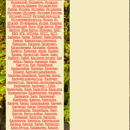
Испанский
,
Исповедь
,
Исраэлс
,
Исраэль Шамир
,
Иссахар Бер
Рыбак
,
Истина
,
Истомин
,
Истомина
,
Историки
,
История
,
История России
,
История СССР
,
История искусств
,
Историяжидохвоста
,
Исход
,
Ит
,
Италия
,
Иудейщина
,
Ихлов
,
Ищенко
,
Йобачевский
,
Йога
,
Йом Кипур
,
Йом-
Киппур
,
Йом-Кипур
,
Йорданс
,
КАЛ
,
КВД
,
КГБ
,
КЛОНЫ
,
КПСС
,
КСП
,
Кабаева
,
Кабак
,
Кабаре
,
Кабо-Верде
,
Кавказ
,
Кавказская пленница
,
Кавказцы
,
Каганов
,
Каганович
,
Кагановмама
,
Каддафи
,
Кадило
,
Кадмус
,
Кадыров
,
Казак
,
Казаки
,
Казань
,
Казахстан
,
Казнь
,
Каин
,
Кайботт
,
Кайф
,
Как меня читают
,
Как
ффсе
,
Какать
,
Какашки
,
Како
,
Кактусы
,
Кал
,
Калабеков
,
Калашников
,
Каледин
,
Каледин-
Ебарня
,
Каледин-Шкабарнюк
,
Каледин-Шкабарня
,
Каледин-донос
,
Каледин-мандоотсос
,
Каледин-
пиздоотсос
,
Каледин. Антисемитизм
,
Калединню
,
Каледин— ГеБе
,
Календарь
,
Кали
,
Кали Юга
,
Кали юга
,
Калининград
,
Калифорния
,
Калиюга
,
Калмаков
,
Кало
,
Калюжный
,
Камбоджа
,
Камень
,
Камчатка
,
Канада
,
Канал
,
Канализация
,
Кандид
,
Кандидат
,
Канзи
,
Каннибализм
,
Каннибаллы
,
Каннибалы
,
Кант
,
Кантор
,
Канун войны
,
Канцлер.
Германия
,
Капелла
,
Капелло
,
Капернаум
,
Каперсы
,
Капильская
,
Капица
,
Капоне
,
Капри
,
Капричос
,
Кара-Мурза
,
Караваджо
,
Карате
,