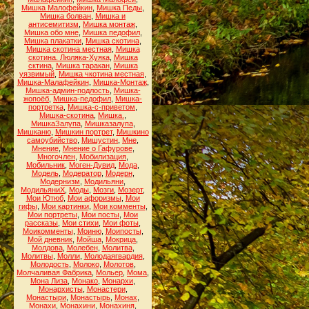
Мишка Малофейкин
,
Мишка Педы
,
Мишка болван
,
Мишка и
антисемитизм
,
Мишка монтаж
,
Мишка обо мне
,
Мишка педофил
,
Мишка плакатки
,
Мишка скотина
,
Мишка скотина местная
,
Мишка
скотина. Люляка-Хуяка
,
Мишка
сктина
,
Мишка таракан
,
Мишка
уязвимый
,
Мишка чкотина местная
,
Мишка-Малафейкин
,
Мишка-Монтаж
,
Мишка-админ-подлость
,
Мишка-
жопоёб
,
Мишка-педофил
,
Мишка-
портретка
,
Мишка-с-приветом
,
Мишка-скотина
,
Мишка.
,
МишкаЗалупа
,
Мишказалупа
,
Мишканю
,
Мишкин портрет
,
Мишкино
самоубийство
,
Мишустин
,
Мне
,
Мнение
,
Мнение о Гафурове
,
Многочлен
,
Мобилизация
,
Мобильник
,
Моген-Дувид
,
Мода
,
Модель
,
Модератор
,
Модерн
,
Модернизм
,
Модильяни
,
МодильяниХ
,
Моды
,
Мозги
,
Мозерт
,
Мои Ютюб
,
Мои афоризмы
,
Мои
гифы
,
Мои картинки
,
Мои комменты
,
Мои портреты
,
Мои посты
,
Мои
рассказы
,
Мои стихи
,
Мои фоты
,
Моикомменты
,
Моиню
,
Моипосты
,
Мой дневник
,
Мойша
,
Мокрица
,
Молдова
,
Молебен
,
Молитва
,
Молитвы
,
Молли
,
Молодаягвардия
,
Молодость
,
Молоко
,
Молотов
,
Молчаливая Фабрика
,
Мольер
,
Мома
,
Мона Лиза
,
Монако
,
Монархи
,
Монархисты
,
Монастери
,
Монастыри
,
Монастырь
,
Монах
,
Монахи
,
Монахини
,
Монахиня
,