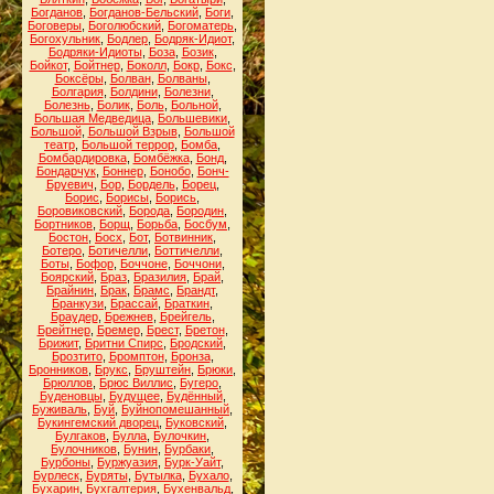
Богданов
,
Богданов-Бельский
,
Боги
,
Боговеры
,
Боголюбский
,
Богоматерь
,
Богохульник
,
Бодлер
,
Бодряк-Идиот
,
Бодряки-Идиоты
,
Боза
,
Бозик
,
Бойкот
,
Бойтнер
,
Боколл
,
Бокр
,
Бокс
,
Боксёры
,
Болван
,
Болваны
,
Болгария
,
Болдини
,
Болезни
,
Болезнь
,
Болик
,
Боль
,
Больной
,
Большая Медведица
,
Большевики
,
Большой
,
Большой Взрыв
,
Большой
театр
,
Большой террор
,
Бомба
,
Бомбардировка
,
Бомбёжка
,
Бонд
,
Бондарчук
,
Боннер
,
Бонобо
,
Бонч-
Бруевич
,
Бор
,
Бордель
,
Борец
,
Борис
,
Борисы
,
Борись
,
Боровиковский
,
Борода
,
Бородин
,
Бортников
,
Борщ
,
Борьба
,
Босбум
,
Бостон
,
Босх
,
Бот
,
Ботвинник
,
Ботеро
,
Ботичелли
,
Боттичелли
,
Боты
,
Бофор
,
Боччоне
,
Боччони
,
Боярский
,
Браз
,
Бразилия
,
Брай
,
Брайнин
,
Брак
,
Брамс
,
Брандт
,
Бранкузи
,
Брассай
,
Браткин
,
Браудер
,
Брежнев
,
Брейгель
,
Брейтнер
,
Бремер
,
Брест
,
Бретон
,
Брижит
,
Бритни Спирс
,
Бродский
,
Брозтито
,
Бромптон
,
Бронза
,
Бронников
,
Брукс
,
Бруштейн
,
Брюки
,
Брюллов
,
Брюс Виллис
,
Бугеро
,
Буденовцы
,
Будущее
,
Будённый
,
Буживаль
,
Буй
,
Буйнопомешанный
,
Букингемский дворец
,
Буковский
,
Булгаков
,
Булла
,
Булочкин
,
Булочников
,
Бунин
,
Бурбаки
,
Бурбоны
,
Буржуазия
,
Бурк-Уайт
,
Бурлеск
,
Буряты
,
Бутылка
,
Бухало
,
Бухарин
,
Бухгалтерия
,
Бухенвальд
,