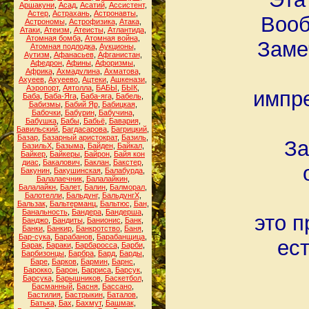
Аршакуни
,
Асад
,
Асатий
,
Ассистент
,
Астер
,
Астрахань
,
Астронавты
,
Вооб
Астрономы
,
Астрофизика
,
Атака
,
Атаки
,
Атеизм
,
Атеисты
,
Атлантида
,
Атомная бомба
,
Атомная война
,
Заме
Атомная подлодка
,
Аукционы
,
Аутизм
,
Афанасьев
,
Афганистан
,
Афедрон
,
Афины
,
Афоризмы
,
Африка
,
Ахмадулина
,
Ахматова
,
Ахуеев
,
Ахуеево
,
Ацтеки
,
Ашкенази
,
Аэропорт
,
Аятолла
,
БАБЫ
,
БЫК
,
импре
Баба
,
Баба-Яга
,
Баба-яга
,
Бабель
,
Бабизмы
,
Бабий Яр
,
Бабицкая
,
Бабочки
,
Бабурин
,
Бабучина
,
Бабушка
,
Бабы
,
Бабьё
,
Бавария
,
Бавильский
,
Багдасарова
,
Багрицкий
,
Базар
,
Базарный аристократ
,
Базиль
,
За
БазильХ
,
Базыма
,
Байден
,
Байкал
,
Байкер
,
Байкеры
,
Байрон
,
Байя кон
диас
,
Бакалович
,
Баклан
,
Бакстер
,
Бакунин
,
Бакушинская
,
Балабурда
,
Балалаечник
,
Балалайкин
,
Балалайкн
,
Балет
,
Балин
,
Балморал
,
Балотелли
,
Бальдунг
,
БальдунгХ
,
Бальзак
,
Бальтерманц
,
Бальтюс
,
Бан
,
Банальность
,
Бандера
,
Бандерша
,
это 
Банджо
,
Бандиты
,
Банионис
,
Банк
,
Банки
,
Банкир
,
Банкротство
,
Баня
,
Бар-сука
,
Барабанов
,
Барабанщица
,
ест
Барак
,
Бараки
,
Барбаросса
,
Барби
,
Барбизонцы
,
Барбра
,
Бард
,
Барды
,
Баре
,
Барков
,
Бармин
,
Барнс
,
Барокко
,
Барон
,
Барриса
,
Барсук
,
Барсука
,
Барышников
,
Баскетбол
,
Басманный
,
Басня
,
Бассано
,
Бастилия
,
Бастрыкин
,
Баталов
,
Батька
,
Бах
,
Бахмут
,
Башмак
,