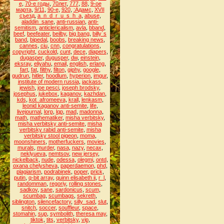
е
,
70-е годы
,
70лет
,
777
,
88
,
9-ое
марта
,
9/11
,
90-е
,
920
,
:Адамс
,
XVII
съезд
,
a_n_d_r_u_s_h_a
,
abuse
,
aladdin_sane
,
anti-russian
,
anti-
semitism
,
anticlericalism
,
avla
,
bband
,
beef
,
beefeater
,
beilby
,
big bang
,
billy`s
band
,
bipedal
,
boobs
,
breaking news
,
cannes
,
ciu
,
cnn
,
congratulations
,
copyright
,
cuckold
,
cunt
,
dece
,
diapers
,
dugasper
,
dugusper
,
dw
,
einstein
,
eksray
,
eliyahu
,
email
,
english
,
erlang
,
fart
,
fat
,
filthy
,
filton
,
giphy
,
google
,
gudrun
,
hitler
,
hoodlum
,
hyperion
,
imgur
,
institute of modern russia
,
jackass
,
jewish
,
joe pesci
,
joseph brodsky
,
josephus
,
jukebox
,
kaganov
,
kazhdan
,
kds
,
kot_afromeeva
,
krall
,
lenkasm
,
leonid kaganov anti-semite
,
life
,
livejournal
,
lorp
,
lqp
,
mad
,
madonna
,
math
,
mathematiker
,
misha verbitsky
,
misha verbitsky anti-semite
,
misha
verbitsky rabid anti-semite
,
misha
verbitsky stool pigeon
,
moma
,
moonshiners
,
motherfuckers
,
movies
,
murals
,
murder
,
nasa
,
nazy
,
necax
,
neklyueva
,
nemtsov
,
new jersey
,
nickelback
,
nude
,
odessa
,
olegmi
,
ontd
,
oxana chelysheva
,
paperdaemon
,
phd
,
plagiarism
,
podrabinek
,
poper
,
prick
,
putin
,
q-bit array
,
quinn elisabeth ii
,
r_l
,
randomman
,
regoriy
,
rolling stones
,
sadkov
,
sane
,
sardonicus
,
scum
,
scumbag
,
scumbags
,
sekreth
,
siblington
,
silencefactory
,
silly_sad
,
slut
,
snitch
,
soccer
,
souffleur
,
space
,
stomahin
,
sup
,
symbolith
,
theresa may
,
tiktok
,
tits
,
verbitsky
,
vip
,