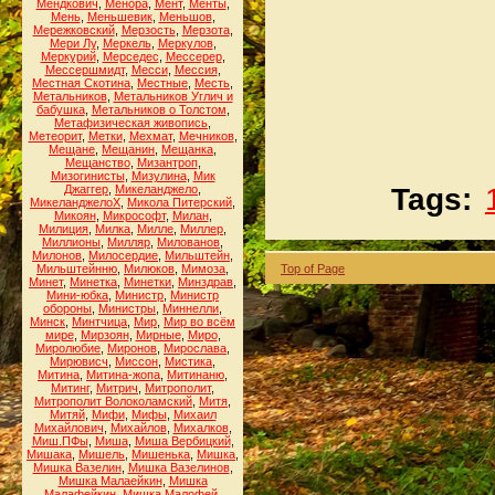
Мендкович
,
Менора
,
Мент
,
Менты
,
Мень
,
Меньшевик
,
Меньшов
,
Мережковский
,
Мерзость
,
Мерзота
,
Мери Лу
,
Меркель
,
Меркулов
,
Меркурий
,
Мерседес
,
Мессерер
,
Мессершмидт
,
Месси
,
Мессия
,
Местная Скотина
,
Местные
,
Месть
,
Метальников
,
Метальников Углич и
бабушка
,
Метальников о Толстом
,
Метафизическая живопись
,
Метеорит
,
Метки
,
Мехмат
,
Мечников
,
Мещане
,
Мещанин
,
Мещанка
,
Мещанство
,
Мизантроп
,
Мизогинисты
,
Мизулина
,
Мик
Джаггер
,
Микеланджело
,
Tags:
МикеланджелоХ
,
Микола Питерский
,
Микоян
,
Микрософт
,
Милан
,
Милиция
,
Милка
,
Милле
,
Миллер
,
Миллионы
,
Милляр
,
Милованов
,
Милонов
,
Милосердие
,
Мильштейн
,
Мильштейнню
,
Милюков
,
Мимоза
,
Top of Page
Минет
,
Минетка
,
Минетки
,
Минздрав
,
Мини-юбка
,
Министр
,
Министр
обороны
,
Министры
,
Миннелли
,
Минск
,
Минтчица
,
Мир
,
Мир во всём
мире
,
Мирзоян
,
Мирные
,
Миро
,
Миролюбие
,
Миронов
,
Мирослава
,
Мирювисч
,
Миссон
,
Мистика
,
Митина
,
Митина-жопа
,
Митинаню
,
Митинг
,
Митрич
,
Митрополит
,
Митрополит Волоколамский
,
Митя
,
Митяй
,
Мифи
,
Мифы
,
Михаил
Михайлович
,
Михайлов
,
Михалков
,
Миш.ПФы
,
Миша
,
Миша Вербицкий
,
Мишака
,
Мишель
,
Мишенька
,
Мишка
,
Мишка Вазелин
,
Мишка Вазелинов
,
Мишка Малаейкин
,
Мишка
Малафейкин
,
Мишка Малофей
,