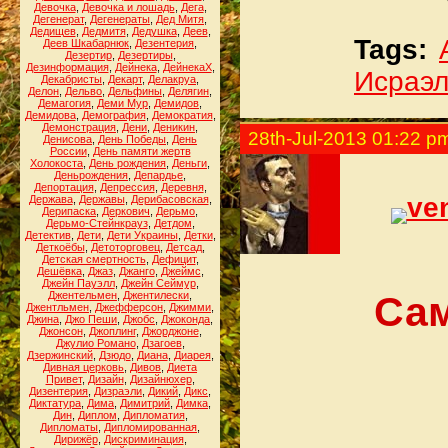
Девочка
,
Девочка и лошадь
,
Дега
,
Дегенерат
,
Дегенераты
,
Дед Митя
,
Дедищев
,
Дедмитя
,
Дедушка
,
Деев
,
Tags:
Деев Шкабарнюк
,
Дезентерия
,
Дезертир
,
Дезертиры
,
Дезинформация
,
Дейнека
,
ДейнекаХ
,
Исраэл
Декабристы
,
Декарт
,
Делакруа
,
Делон
,
Дельво
,
Дельфины
,
Делягин
,
Демагогия
,
Деми Мур
,
Демидов
,
Демидова
,
Демография
,
Демократия
,
Демонстрация
,
Дени
,
Деникин
,
28th-Jul-2013 01:22 p
Денисова
,
День Победы
,
День
России
,
День памяти жертв
Холокоста
,
День рождения
,
Деньги
,
Деньрождения
,
Депардье
,
Депортация
,
Депрессия
,
Деревня
,
ve
Держава
,
Державы
,
Дерибасовская
,
Дерипаска
,
Деркович
,
Дерьмо
,
Дерьмо-Стейнкрауз
,
Детдом
,
Детектив
,
Дети
,
Дети Украины
,
Детки
,
Деткоёбы
,
Детоторговец
,
Детсад
,
Детская смертность
,
Дефицит
,
Дешёвка
,
Джаз
,
Джанго
,
Джеймс
,
Джейн Пауэлл
,
Джейн Сеймур
,
Сам
Джентельмен
,
Джентилески
,
Джентльмен
,
Джефферсон
,
Джимми
,
Джина
,
Джо Пеши
,
Джобс
,
Джоконда
,
Джонсон
,
Джоплинг
,
Джорджоне
,
Джулио Романо
,
Дзагоев
,
Дзержинский
,
Дзюдо
,
Диана
,
Диарея
,
Дивная церковь
,
Дивов
,
Диета
Привет
,
Дизайн
,
Дизайнюхер
,
Дизентерия
,
Дизраэли
,
Дикий
,
Дикс
,
Диктатура
,
Дима
,
Димитрий
,
Димка
,
Дин
,
Диплом
,
Дипломатия
,
Дипломаты
,
Дипломированная
,
Дирижёр
,
Дискриминация
,