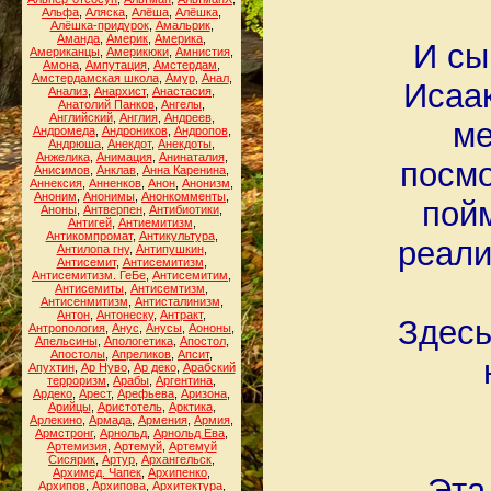
Альфа
,
Аляска
,
Алёша
,
Алёшка
,
Алёшка-придурок
,
Амальрик
,
Аманда
,
Америк
,
Америка
,
И сы
Американцы
,
Америкюки
,
Амнистия
,
Амона
,
Ампутация
,
Амстердам
,
Амстердамская школа
,
Амур
,
Анал
,
Исаак
Анализ
,
Анархист
,
Анастасия
,
Анатолий Панков
,
Ангелы
,
Английский
,
Англия
,
Андреев
,
ме
Андромеда
,
Андроников
,
Андропов
,
Андрюша
,
Анекдот
,
Анекдоты
,
Анжелика
,
Анимация
,
Анинаталия
,
посмо
Анисимов
,
Анклав
,
Анна Каренина
,
Аннексия
,
Анненков
,
Анон
,
Анонизм
,
Аноним
,
Анонимы
,
Анонкомменты
,
пойм
Аноны
,
Антверпен
,
Антибиотики
,
Антигей
,
Антиемитизм
,
Антикомпромат
,
Антикультура
,
реали
Антилопа гну
,
Антипушкин
,
Антисемит
,
Антисемитизм
,
Антисемитизм. ГеБе
,
Антисемитим
,
Антисемиты
,
Антисемтизм
,
Антисенмитизм
,
Антисталинизм
,
Антон
,
Антонеску
,
Антракт
,
Здесь
Антропология
,
Анус
,
Анусы
,
Аононы
,
Апельсины
,
Апологетика
,
Апостол
,
Апостолы
,
Апреликов
,
Апсит
,
Апухтин
,
Ар Нуво
,
Ар деко
,
Арабский
терроризм
,
Арабы
,
Аргентина
,
Ардеко
,
Арест
,
Арефьева
,
Аризона
,
Арийцы
,
Аристотель
,
Арктика
,
Арлекино
,
Армада
,
Армения
,
Армия
,
Армстронг
,
Арнольд
,
Арнольд Ева
,
Артемизия
,
Артемуй
,
Артемуй
Сисярик
,
Артур
,
Архангельск
,
Архимед. Чапек
,
Архипенко
,
Эта
Архипов
,
Архипова
,
Архитектура
,