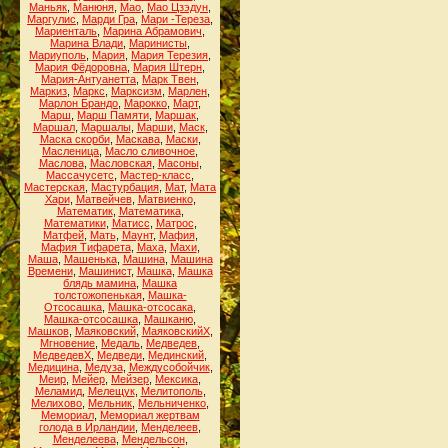
Маньяк
,
Манюня
,
Мао
,
Мао Цзэдун
,
Маргулис
,
Марди Гра
,
Мари -Тереза
,
Мариенталь
,
Марина Абрамович
,
Марина Влади
,
Маринисты
,
Мариуполь
,
Мария
,
Мария Терезия
,
Мария Фёдоровна
,
Мария Штерн
,
Мария-Антуанетта
,
Марк Твен
,
Маркиз
,
Маркс
,
Марксизм
,
Марлен
,
Марлон Брандо
,
Марокко
,
Март
,
Марш
,
Марш Памяти
,
Маршак
,
Маршал
,
Маршалы
,
Марши
,
Маск
,
Маска скорби
,
Маскава
,
Маски
,
Масленица
,
Масло сливочное
,
Маслова
,
Масловская
,
Масоны
,
Массачусетс
,
Мастер-класс
,
Мастерская
,
Мастурбация
,
Мат
,
Мата
Хари
,
Матвейчев
,
Матвиенко
,
Математик
,
Математика
,
Математики
,
Матисс
,
Матрос
,
Матфей
,
Мать
,
Маунт
,
Мафия
,
Мафия Тифарета
,
Маха
,
Махи
,
Маша
,
Машенька
,
Машина
,
Машина
Времени
,
Машинист
,
Машка
,
Машка
блядь мамина
,
Машка
толстожопенькая
,
Машка-
Отсосашка
,
Машка-отсосака
,
Машка-отсосашка
,
Машканю
,
Машков
,
Маяковский
,
МаяковскийХ
,
Мгновение
,
Медаль
,
Медведев
,
МедведевХ
,
Медведи
,
Мединский
,
Медицина
,
Медуза
,
Междусобойчик
,
Меир
,
Мейер
,
Мейзер
,
Мексика
,
Меламид
,
Мелещук
,
Мелитополь
,
Мелихово
,
Мельник
,
Мельниченко
,
Мемориал
,
Мемориал жертвам
голода в Ирландии
,
Менделеев
,
Менделеева
,
Мендельсон
,