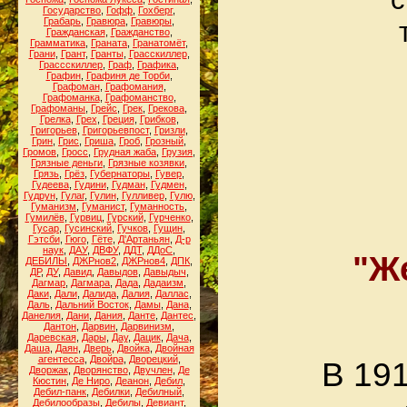
Государство
,
Гофф
,
Гохберг
,
Грабарь
,
Гравюра
,
Гравюры
,
Гражданская
,
Гражданство
,
Грамматика
,
Граната
,
Гранатомёт
,
Грани
,
Грант
,
Гранты
,
Грасскиллер
,
Грассскиллер
,
Граф
,
Графика
,
Графин
,
Графиня де Торби
,
Графоман
,
Графомания
,
Графоманка
,
Графоманство
,
Графоманы
,
Грейс
,
Грек
,
Грекова
,
Грелка
,
Грех
,
Греция
,
Грибков
,
Григорьев
,
Григорьевпост
,
Гризли
,
Грин
,
Грис
,
Гриша
,
Гроб
,
Грозный
,
Громов
,
Гросс
,
Грудная жаба
,
Грузия
,
Грязные деньги
,
Грязные козявки
,
Грязь
,
Грёз
,
Губернаторы
,
Гувер
,
Гудеева
,
Гудини
,
Гудман
,
Гудмен
,
Гудрун
,
Гулаг
,
Гулин
,
Гулливер
,
Гулю
,
Гуманизм
,
Гуманист
,
Гуманность
,
Гумилёв
,
Гурвиц
,
Гурский
,
Гурченко
,
Гусар
,
Гусинский
,
Гучков
,
Гущин
,
Гэтсби
,
Гюго
,
Гёте
,
Д'Артаньян
,
Д-р
наук
,
ДАУ
,
ДВФУ
,
ДДТ
,
ДДоС
,
"Ж
ДЕБИЛЫ
,
ДЖРнов2
,
ДЖРнов4
,
ДПК
,
ДР
,
ДУ
,
Давид
,
Давыдов
,
Давыдыч
,
Дагмар
,
Дагмара
,
Дада
,
Дадаизм
,
Даки
,
Дали
,
Далида
,
Далия
,
Даллас
,
Даль
,
Дальний Восток
,
Дамы
,
Дана
,
Данелия
,
Дани
,
Дания
,
Данте
,
Дантес
,
Дантон
,
Дарвин
,
Дарвинизм
,
Даревская
,
Дары
,
Дау
,
Дацик
,
Дача
,
Даша
,
Даян
,
Дверь
,
Двойка
,
Двойная
агентесса
,
Двойра
,
Дворецкий
,
В 191
Дворжак
,
Дворянство
,
Двучлен
,
Де
Кюстин
,
Де Ниро
,
Деанон
,
Дебил
,
Дебил-панк
,
Дебилки
,
Дебилный
,
Дебилообразы
,
Дебилы
,
Девиант
,