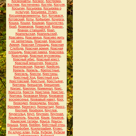
Космонавты
,
Космос
,
Кострома
,
Костюм
,
Костюченко
,
Костёр
,
Косуля
,
Косыгин
,
Косырева
,
Косырева о
культуре
,
Косырева. Углич
,
Косыревакомменты
,
Кот
,
Котовася
,
Котовский
,
Коты
,
Кофырин
,
Кочерга
,
Кошка
,
Кошки
,
Кошмар
,
Кощунство
,
Краб
,
Крамаров
,
Крамской
,
Кранах
,
Кранах-старшийХ
,
Крап
,
Крапильская
,
Крапильский
,
Красавец
,
Красавица
,
Красиво жить
не запретишь
,
Красная
,
Красная
Армия
,
Красная Площадь
,
Красная
Слобода
,
Красная армия
,
Красная
площадь
,
Красная рамка
,
Краснова
,
Краснодар
,
Красные мухоморы
,
Красный ибис
,
Красный крест
,
Красный мешочек
,
Красота
,
Крачковская
,
Кредит
,
Крейсер
,
Кремль
,
Кремль.
,
Крепостные
,
Кресмль
,
Креспи
,
Крестины
,
Крестный Ход
,
Крестный ход
,
Крестовский
,
Крестьне
,
Крестьяне
,
Кретины
,
Крещатик
,
Крещение
,
Кризис
,
Криллон
,
Криминал
,
Крис
,
Крисота
,
Кристи
,
Кристина
,
Кристис
,
Критика
,
Кровавая Мери
,
Кровавое
воскресенье
,
Кровавый навет
,
Крог
,
Крокодил
,
Крокодилы
,
Кролик
,
Кролики
,
Кронгауз
,
Кронштадт
,
Кросс
,
Кроткий
,
Крофорд
,
Круглов
,
Крумгольд
,
Круп
,
Крупкин
,
Крупная
,
Крыжополь
,
Крылов
,
Крым
,
Крымов
,
Крымские татары
,
Крыса
,
Крысы
,
Крыша
,
Крюк
,
Крёйер
,
Крёстный отец
,
Ксенофобия
,
Ксилография
,
Ктомс
,
Ку-клукс-клан
,
Куба
,
Кубизм
,
Кубизм
Тифаретника
,
КубизмХ
,