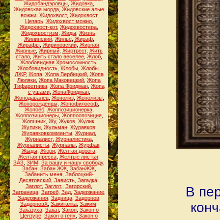
Жидобандэровцы
,
Жидовка
,
Жидовская морда
,
Жидовские алые
вожжи
,
Жидохвост
,
Жидохвост
Цезарь
,
Жидохвост можно
,
Жидохвост-кот
,
Жидохвостера
,
Жидохвостизм
,
Жиды
,
Жизнь
,
Жилинский
,
Жильё
,
Жираф
,
Жирафы
,
Жириновский
,
Жирная
,
Жирные
,
Жирный
,
Жиртрест
,
Жить
стало
,
Жить стало веселее
,
Жлоб
,
Жлобовидная Хромосомность
,
Жлобовидность
,
Жлобы
,
Жлобы.
ЛЖР
,
Жопа
,
Жопа Вербицкий
,
Жопа
Люляки
,
Жопа Маковецкий
,
Жопа
Тифаретника
,
Жопа Фридман
,
Жопа
с ушами
,
ЖопаФридман
,
Жоподавалец
,
Жополиз
,
Жополизы
,
Жопорожденцы
,
Жопофилософ
,
Жопоёб
,
Жоппозиционерка
,
Жоппозиционеры
,
Жоппоопозиция
,
Жопшник
,
Жу
,
Жуков
,
Жулик
,
Жулики
,
Жульман
,
Журавков
,
Журавковкомменты
,
Журнал
,
Журналист
,
Журналистика
,
Журналисты
,
Журналы
,
Журфак
,
Жыды
,
Жюри
,
Жёлтая дорога
,
Жёлтая пресса
,
Жёлтые листья
,
ЗАЗ
,
ЗИМ
,
За вашу и нашу свободу
,
Забан
,
Забан ЖЖ
,
ЗабанЖЖ
,
Забанить меня
,
Заблоцкий-
Десятовский
,
Зависть
,
Загадка
,
Заглот
,
Заглот.
,
Загорский
,
В пер
Заграница
,
Загреб
,
Зад
,
Задержание
,
Задержания
,
Задница
,
Задорнов
,
конч
ЗадорновХ
,
Зажигалка
,
Зажим
,
Заказуха
,
Закат
,
Закон
,
Закон о
Цензуре
,
Закон о геях
,
Закон о