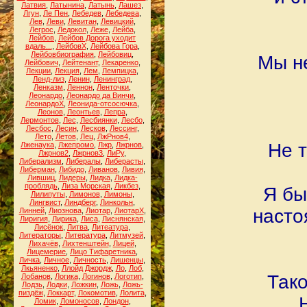
Латвия
,
Латынина
,
Латынь
,
Лашез
,
Лгун
,
Ле Пен
,
Лебедев
,
Лебедева
,
Лев
,
Леви
,
Левитан
,
Левицкий
,
Легрос
,
Ледокол
,
Леже
,
Лейба
,
Лейбов
,
Лейбов Дорога уходит
вдаль...
,
ЛейбовХ
,
Лейбова Гора
,
Лейбовбиография
,
Лейбовиц
,
Мы не
Лейбович
,
Лейтенант
,
Лекаренко
,
Лекции
,
Лекция
,
Лем
,
Лемпицка
,
Ленд-лиз
,
Ленин
,
Ленинград
,
Ленказм
,
Леннон
,
Ленточки
,
Леонардо
,
Леонардо да Винчи
,
ЛеонардоХ
,
Леонида-отсосючка
,
Леонов
,
Леонтьев
,
Лепра
,
Лермонтов
,
Лес
,
Лесбиянки
,
Лесбо
,
Лесбос
,
Лесин
,
Лесков
,
Лессинг
,
Лето
,
Летов
,
Лец
,
ЛжРнов4
,
Не т
Лженаука
,
Лжепромо
,
Лжр
,
Лжрнов
,
Лжрнов2
,
Лжрнов3
,
ЛиРу
,
Либерализм
,
Либералы
,
Либерасты
,
Либерман
,
Либидо
,
Ливанов
,
Ливия
,
Лившиц
,
Лидеры
,
Лидка
,
Лидка-
проблядь
,
Лиза Морская
,
Ликбез
,
Я бы
Лилипуты
,
Лимонов
,
Лимоны
,
Лингвист
,
Линдберг
,
Линкольн
,
насто
Линней
,
Лиознова
,
Лиотар
,
ЛиотарХ
,
Лиригия
,
Лирика
,
Лиса
,
Лиснянская
,
Лисёнок
,
Литва
,
Литеатура
,
Литераторы
,
Литература
,
Литмузей
,
Лихачёв
,
Лихтенштейн
,
Лицей
,
Лицемерие
,
Лицо Тифаретника
,
Личка
,
Личное
,
Личность
,
Лишенцы
,
Лкьяненко
,
Ллойд Джордж
,
Ло
,
Лоб
,
Тако
Лобанов
,
Логика
,
Логинов
,
Логотип
,
Лодзь
,
Лодки
,
Ложкин
,
Ложь
,
Ложь-
пиздёж
,
Локкарт
,
Локомотив
,
Лолита
,
Ломик
,
Ломоносов
,
Лондон
,