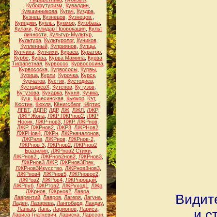
Кубофутуризм
,
Кувалдин
,
Кувшинникова
,
Кугач
,
Куздра
,
Кузнец
,
Кузнецов
,
Кузнецов.
,
Куинджи
,
Куклы
,
Кукмор
,
Кукобака
,
Кулаки
,
Кулидар Провокация
,
Культ
личности
,
Культур-Мультур
,
Культура
,
Культуролог
,
Куников
,
Купленный
,
Куприянов
,
Купцы
,
Купчиха
,
Купчихи
,
Кураев
,
Куратор
,
Курбе
,
Курва
,
Курва Мамина
,
Курва
Тифаретная
,
Курвосос
,
Курвососина
,
Курвососка
,
Курвососы
,
Курвы
,
Курица
,
Курли
,
Курочка
,
Курск
,
Курчатов
,
Кустик
,
Кустодиев
,
КустодиевХ
,
Кутепов
,
Кутузов
,
Кутузова
,
Кухарка
,
Кухня
,
Кучма
,
Куш
,
Кшесинская
,
Кьюкор
,
Кэт
,
Кюстин
,
Кюхля
,
Кёнигсберг
,
Кёртис
,
ЛГБТ
,
ЛДПР
,
ЛДР
,
ЛЖ
,
ЛЖЛ
,
ЛЖР
,
ЛЖР Жопа
,
ЛЖР ЛЖРнов2
,
ЛЖР
Носик
,
ЛЖР-нов3
,
ЛЖР. ЛЖРнов
,
ЛЖР. ЛЖРнов2
,
ЛЖР3
,
ЛЖРНов2
,
ЛЖРНов4
,
ЛЖРн
,
ЛЖРначалонов
,
ЛЖРнлв
,
ЛЖРнов
,
ЛЖРнов-2
,
ЛЖРнов-3
,
ЛЖРнов2
,
ЛЖРнов2
Бразилия
,
ЛЖРнов2 Стихи
,
ЛЖРнов2.
,
ЛЖРнов2нов2
,
ЛЖРнов3
,
ЛЖРнов3 ЛЖР
,
ЛЖРнов3Грек
,
ЛЖРнов3Икусство
,
ЛЖРнов3нов3
,
ЛЖРнов4
,
ЛЖРнов5
,
ЛЖРновое2
,
ЛЖРов2
,
ЛЖРов4
,
ЛЖРпрощай
,
ЛЖРпуб
,
ЛЖРтов2
,
ЛЖРуход1
,
ЛЖр
,
ЛЖрнов
,
ЛЖрнов2
,
Лавра
,
Видит
Лаврентий
,
Лавров
,
Лагеря
,
Лагуна
,
Ладен
,
Лазарева
,
Лангобард
,
Ландау
,
Ланкар
,
Лань
,
Ларионов
,
Лариса
,
и с
Лариса Гнаткевич
,
Лариска
,
Ларссон
,