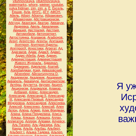
vituhnovskaya
,
vitukhnovskaya
,
watermarks
,
whore
,
wieiner
,
youtube
,
yulya fridman
,
zim
,
zim_a
,
Ё
,
Ёксель
,
Ёршик
,
Аvla
,
АНУС
,
АТУ
,
АФОН
,
Абель
,
Аборт
,
Аборты
,
Абрамович
,
Абрамочкин
,
Абстракционизм
,
Абсурд
,
Авангард
,
Аватар
,
Аввакум
,
Авдеевка
,
Авель
,
Авиалинии
,
Авиация
,
Австралия
,
Австрия
,
Автомобили
,
Автопортрет
,
Автостоянка
,
Агадамов
,
Агафонов
,
Агент
,
Агентство
,
Агенты
,
Агитация
,
Агитпроп
,
Агитпроп Идиоты
,
АгитпропХ
,
Агностики
,
Агрегат
,
Ад
,
Адагамов
,
Адам
,
АдамХ
,
Адамс
,
Аддис-Абеба
,
Адик
,
Админ
,
Администрация
,
Администрация
Живого Журнала.
,
Адмирал
,
Адоманис
,
Адюльтер
,
Азатий
,
Азербайджан
,
Азия
,
Айвазовский
,
Айзенберг
,
Айнзатцгруппа D
,
Академизм
,
Академик
,
Академия
,
Акварель
,
Аквариум
,
Акнтисемитизм
,
Я уж
Актёры
,
Акулетта
,
Акунин
,
Акцент
,
Акционизм
,
Аладжалов
,
Аламар
,
Албания
,
Алекс
,
Александер
,
Иср
Александр
,
Александр II
,
Александр
III
,
Александр Первый
,
Александра
Фёдоровна
,
Александров
,
Алексеева
,
худ
Алексей
,
Алексенко
,
Алексий
,
Ален
Делон
,
Алена
,
Алжир
,
Алик Фридман
,
Алина
,
Алина-Пердюлина
,
Алиса
,
важ
Алкаш
,
Алкаши
,
Алкашка
,
Аллах
,
Аллигатор
,
Аллори
,
Алрами
,
Алчевск
,
Аль Пачино
,
Аль-Джазира
,
Аль-
Каида
,
Альба
,
Альбац
,
Альберт
,
Альберт I
,
Альма-Тадема
,
Альпер
,
Альпер-отсосун
,
Альтман
,
АльтманХ
,