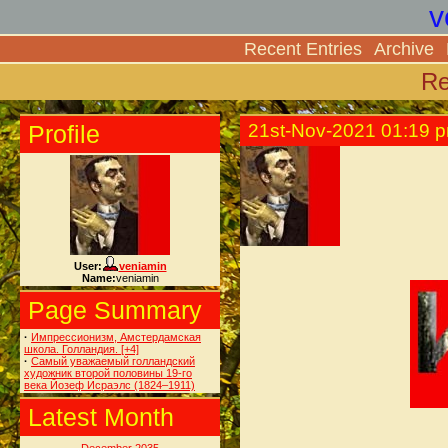
v
Recent Entries
Archive
Re
Profile
21st-Nov-2021 01:19 
User:
veniamin
Name:
veniamin
Page Summary
·
Импрессионизм, Амстердамская
школа. Голландия.
[+4]
·
Самый уважаемый голландский
художник второй половины 19-го
века Йозеф Исраэлс (1824–1911)
Latest Month