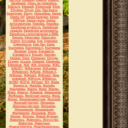
Шкабарня
,
Ебать-не-переебать
,
Ебаться
,
Ебицкий
,
Ебленский
,
Ебля
,
Ебулина
,
Ебуля
,
Ева
,
Ева Браун
,
Евангелие
,
Евнух
,
Евразийцы
,
Евреи
,
Евреи VIP
,
Евреи Каледин
,
Евреи
ЛЖРнов
,
Евреи-герои
,
Евреи.
Антисемитизм
,
Еврейка
,
Еврейки
,
Еврейская мудрость
,
Еврейская
свадьба
,
Еврейские антисемиты
,
Еврейское сопротивление в ВМВ
,
Европа
,
Евросовет
,
Евросоюз
,
Египет
,
Его мама
,
Еда
,
Единорог
,
Единороссы
,
Ежи Лец
,
Ежов
,
Екатерина
,
Екатерина II
,
Екатерина
Великая
,
Елена
,
Елизавета
,
Елизавета II
,
Ельцин
,
Емелин
,
Ереван
,
Ереи
,
Еременко
,
Ерунда
,
Есенин
,
Еськов
,
Ефимов
,
Ефимова
,
Ефремов
,
ЖЖ
,
ЖЖ. Блогеры
,
ЖЖ1
,
ЖЖНЕТ
,
ЖЖжурнал
,
ЖЖзабан
,
ЖЖимпорт
,
ЖЖнов
,
ЖЖнов-3
,
ЖЖнов2
,
ЖЖнов3
,
ЖЖнов3. День
рождения
,
ЖЖуход
,
ЖЖфоты
,
ЖЛЖР
,
ЖОПА
,
ЖРнов2
,
ЖУ
,
Жаба
,
Жадность
,
Жалоба
,
Жалобы
,
Жандармы
,
Жанна
,
Жанр
,
Жанры
,
Жара
,
Жаргон
,
Жариков
,
Жванецкий
,
ЖеЖешка
,
Железная дорога
,
Жена
,
Жених
,
Женоненавистник
,
Женский
,
Женский портрет
,
Женщина
,
Женщина обо мне
,
Женщины
,
Женщиныню
,
Женщиныню.
Фридманню
,
Женщиню
,
Женя
,
Жером
,
Жертвы
,
Живой Журнал
,
Живопись
,
Живопись. Искусство
,
Животное
,
Животные
,
Жидоаллергина
,
Жидобандеровцы
,