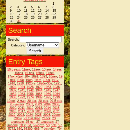
December 2035
1
2
3
4
5
6
7
8
9
10
11
12
13
14
15
16
17
18
19
20
21
22
23
24
25
26
27
28
29
30
31
Search
Search:
Category:
Entry Tags
10 съезд
,
11век
,
12век
,
13 век
,
14век
,
15век
,
16 век
,
16век
,
17век
,
17октября
,
18+
,
1891
,
1893
,
18век
,
19
век
,
1900
,
1905
,
1906
,
1909
,
1917
,
1918
,
1919
,
1920-е
,
1920е-30е
,
1921
,
1922
,
1924
,
1926
,
1929
,
1933
,
1935
,
1937
,
1941
,
1942
,
1944
,
1945
,
1947
,
1952
,
1953
,
1956
,
1958
,
1960
,
1964
,
1968
,
1972
,
1974
,
1989
,
1995
,
1999
,
19век
,
2 мая
,
20 век
,
20-век
,
20-й век
,
20-ый век
,
2002
,
2003
,
2004
,
2006
,
2010
,
2011
,
2012
,
2013
,
2014
,
2015
,
2016
,
2017
,
2018
,
2019
,
2020
,
2021
,
2022
,
2023
,
2024
,
2025
,
2026
,
20век
,
20см
,
21 Октября
,
21век
,
23
февраля
,
25 лет
,
27 февраля
,
27
января
,
30-е
,
3d
,
5 марта
,
53
,
531
,
57
,
5772
,
630
,
66300
,
666
,
7 октября
,
70-