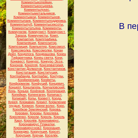
Комментыкопейкин
,
Комментыкосырева
,
Комментылукес
,
Комментыметальников
,
Комментымои
,
Комментынов
,
Комментыпанк
,
Комментыподдержка
,
В пе
Комментыпуб
,
Комментысексоты
,
Комментытатьяна
,
Коммменты
,
Коммунизм
,
Коммунист
,
Коммунист.
Зараза
,
Коммунисты
,
Комп
,
Компартия
,
Компграфика
,
Компиляция
,
Композитор
,
Композиция
,
Компьютер
,
Комсомол
,
Комсомолка
,
Комсомолки
,
Конан
Дойл
,
Кондопога
,
Кондрашова
,
Конец
Тифаретника
,
Конец света
,
Кони
,
Конквест
,
Конкурс
,
Конкурс-Эссе
,
Кононов
,
Конопля
,
Консерватория
,
Константин Долматов
,
Константинов
,
Констатация
,
Конституция
,
Контрабанда
,
Контрабас
,
Контуры
,
Конференции
,
Конфеты
,
Конформизм
,
Конфуций
,
Концевич
,
Концерт
,
Концлагерь
,
Кончаловский
,
Конь
,
Коньки
,
Конёнков
,
Кооперация
,
Копейкин
,
Копенгаген
,
Копипаст
,
Копирайт
,
Копы
,
Корветт
,
Корда
,
Корея
,
Коржавин
,
Коринт
,
Кормление
грудью
,
Кормон
,
Корни волос
,
Коро
,
Коробков-Землянский
,
Корова
,
Коровин
,
Коровы
,
Королева
,
Короленко
,
Короли
,
Король
,
Король
Карл
,
Королёв
,
Коронавирус
,
Коронавирус Плакатки
,
Коронавируснов2
,
Коронация
,
Корреджо
,
Коррупция
,
Корсет
,
Корупция
,
Корчак
,
Коселёк
,