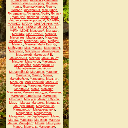
Люляка-хуй-ей-в-сраку
,
Люляка-
хуяка
,
Люляка=Хуяка
,
Люляч
,
Люмьер
,
Люстрация
,
Люццифер
,
Лягушатник
,
Лягушка
,
Лялёк
,
Ляпис-
Трубецкой
,
Ляпкало
,
Лёлик
,
Лёха
,
Лёша-свинья-хороша
,
М
,
МАКАКА
,
МАКАКО
,
МАТАН
,
МАТАНючки
,
МВД
,
МГУ
,
МИТ
,
МИФИ
,
МОМА
,
МРОТ
,
МФТИ
,
МХАТ
,
Мавзолей
,
Магадан
,
Магнаты
,
Магнитский
,
Магнум
,
Магомаев
,
Мадовошки
,
Мадонна
,
Мазохист
,
Маиуполь
,
Май
,
Майдан
,
Майерс
,
Майков
,
Майн Кампф
,
Майсурян
,
Мак
,
Макака
,
Макаревич
,
Макарова
,
Макароны
,
Маковецкий
,
Маковский
,
Маковский В
,
МаковскийХ
,
Макрон
,
Макс Эрнст
,
Максим
,
Максимов
,
Макспарк
,
Малафейка
,
Малафейкины
,
Малафейные шестёрки.
,
Малафейный
,
Малафья
,
Малевич
,
Маленков
,
Малер
,
Малка
,
Малофейкин
,
Мальвина
,
Мальгин
,
Мальцев
,
Мальчевский
,
Мальчик
,
Мальчиш
,
Малютин
,
Малявин
,
МалявинХ
,
Мама
,
Мамаша
,
Мамашка
,
Мамина паскуда
,
Маммен
,
Маммуся Стребкова
,
Мамонтов
,
Мамочка
,
Мамуся
,
Мамуся Хуйла
,
Мамут
,
Манда
,
Мандела
,
Мандель
,
Мандельштам
,
Мандовошка
,
Мандовошки
,
Мандовошкина
,
Мандолина
,
Мандоотсос
,
Мандохвостов-Вербуёцкий.
,
Мане
,
МанеХ
,
Манежка
,
Манизер
,
Манила
,
Манин
,
Манифест
,
Мания
,
Манкунян
,
Манос
,
Мануэль
,
Маньеризм
,