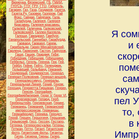
Вюнючка
,
Вяземский
,
ГБ
,
ГМИИ
,
ГНУСЬ
,
ГПУ
,
ГРУ
,
ГТО
,
Габриэль
,
Гагарин
,
Газ
,
Газа
,
Газдаров
,
Газета
,
Газета.Ру
,
Газовки
,
Газпром
,
Гай
Фокс
,
Гайдар
,
Гайдпарк
,
Гала
,
Галабурда
,
Галерея
,
Галерея
Красавиц
,
Галерея красавиц
,
Галилей
,
Галичина
,
Галковский
,
Я сом
ГалковскийХ
,
Галлен-Каллела
,
Галоши
,
Гамадрил
,
Гамбург
,
Ганапольский
,
Ганнибал
,
Гарабурда
,
и 
Гарвард
,
Гарварл
,
Гарем
,
Гарибальди
,
Гарин-Михайловский
,
Гарленд
,
Гармония
,
Гастон
,
Гафуров
,
скор
Гаше
,
Гашек
,
Гвардия
,
ГеБе
,
ГеБеШник
,
ГеБешник
,
ГеБешники
,
Геббельс
,
Гегель
,
Геенна
,
Геи
,
Гей
,
поме
Гейбл
,
Гейне
,
Гейтс
,
Геленджик
,
Гельвеций
,
Гельфанд
,
Гемания
,
Гендерный
,
Гендиректор
,
Генерал
,
сам
Генерал-Полковник
,
Генерал-аншеф
,
Генералиссимус
,
Генералы
,
Генеральная Линия
,
Гений
,
Геном
,
скуч
Геноцид
,
Генриетта Гиршман
,
Генрих
,
Генсек
,
География
,
ГеографияИмперия
,
Георг V
,
Георг VI
,
пел У
Георгиевская
,
Гепард
,
Герб
,
Герберштейн
,
Гергиевская
,
Геринг
,
Германец
,
Германия
,
Германский
то,
импрессионизм
,
Германцы
,
Гермафродит
,
Герника
,
Геродот
,
Герой
,
Герцен
,
Герцогиня
,
Гершаник
,
в 
Герымский
,
Гесс
,
Гессен
,
Гестапо
,
Гетерка
,
Гетеросексуалки
,
Гетеры
,
Гетман
,
Гетто
,
Гигант
,
Гигантские
Импр
фото
,
Гигантские фоты
,
Гиганты
,
Гигер
,
Гигиена
,
Гиены
,
Гилер
,