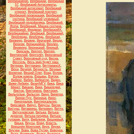
Вербицкиеню
,
Вербицкий
,
Вербицкий
57
,
Вербицкий Антисемиты
,
Вербицкий антисемит
,
Вербицкий
откроет
,
Вербицкий портрет
,
Вербицкий провокация
,
Вербицкий
скотина
,
Вербицкий уязвимый
,
Вербицкий-педофиляка
,
Вербицкий.
Жопа
,
Вербицкий. Мишка скотина
,
Вербицкий. Фридман
,
ВербицкийХ
,
Вербицкийню
,
Вербицкй
,
Вербицкмй
,
Верблюды
,
Верблядь
,
Вербцкая
,
Вервеер
,
Вервир
,
Вергилий
,
Верди
,
Веризм
,
Верицкийню
,
Верлен
,
Вермеер
,
Верницкий
,
Верный
,
Версаль
,
Вертеп
,
Вертер
,
Вертинский
,
Вертолёт
,
Верховный
Совет
,
Верховный суд
,
Весна
,
Вессель
,
Весь мир будет наш
,
Ветеран
,
Веттриано
,
ВеттрианоХ
,
Вехи
,
Вечеря
,
Вечность
,
Вечные
Вонючки
,
Вещий Олег
,
Взад
,
Взлом
,
Взлом компа
,
Взрывы
,
Взятки
,
Вибеке
,
Вибер
,
Вибратор
,
Видео
,
Виже-Лебрён
,
ВизитМГУ
,
Вика
,
Вика
Минет
,
Виканю
,
Вики
,
Википедия
,
Виктор
,
Викторина
,
Виктория
,
Вильгельм
,
Вильсон
,
Винд
,
Винегра
,
Винни-Пух
,
Винница
,
Вино
,
Виноградов
,
Винтерхальтер
,
Вирсавия
,
Вирус
,
Вирусы
,
Виски
,
Висуны
,
Витамины
,
Виткевич
,
Витте
,
Витухновская
,
Витька
,
Витька-
дурачок
,
Витька-пиздяка
,
Витька-
тупарик
,
Витя
,
Вифлеем
,
Вишневый
,
Виька
,
Вкусы
,
Влад
,
Власть
,
Внешняя Монголия
,
Внук
,
Внуки
,
Внучки
,
Вова
,
Вова Путин
,
Вовочка
,
Вода
,
Водевиль
,
Водка
,
Водород
,