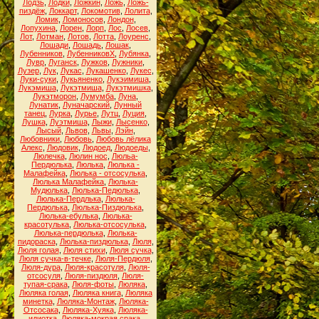
Лодзь
,
Лодки
,
Ложкин
,
Ложь
,
Ложь-
пиздёж
,
Локкарт
,
Локомотив
,
Лолита
,
Ломик
,
Ломоносов
,
Лондон
,
Лопухина
,
Лорен
,
Лорп
,
Лос
,
Лосев
,
Лот
,
Лотман
,
Лотов
,
Лотта
,
Лоуренс
,
Лошади
,
Лошадь
,
Лошак
,
Лубенников
,
ЛубенниковХ
,
Лубянка
,
Лувр
,
Луганск
,
Лужков
,
Лужники
,
Лузер
,
Лук
,
Лукас
,
Лукашенко
,
Лукес
,
Луки-суки
,
Лукьяненко
,
Лукэимиша
,
Лукэмиша
,
Лукэтмиша
,
Лукэтмишка
,
Лукэтморон
,
Лумумба
,
Луна
,
Лунатик
,
Луначарский
,
Лунный
танец
,
Лурка
,
Лурье
,
Лутц
,
Луция
,
Лушка
,
Луэтмиша
,
Лыжи
,
Лысенко
,
Лысый
,
Львов
,
Львы
,
Лэйн
,
Любовники
,
Любовь
,
Любовь лёлика
Алекс
,
Людовик
,
Людоед
,
Людоеды
,
Люлечка
,
Люлин нос
,
Люльа-
Пердюлька
,
Люлька
,
Люлька -
Малафейка
,
Люлька - отсосулька
,
Люлька Малафейка
,
Люлька-
Мудюлька
,
Люлька-Педюлька
,
Люлька-Пердлька
,
Люлька-
Пердюлька
,
Люлька-Пиздюлька
,
Люлька-ебулька
,
Люлька-
красотулька
,
Люлька-отсосулька
,
Люлька-пердюлька
,
Люлька-
пидораска
,
Люлька-пиздюлька
,
Люля
,
Люля голая
,
Люля стихи
,
Люля сучка
,
Люля сучка-в-течке
,
Люля-Пердюля
,
Люля-дура
,
Люля-красотуля
,
Люля-
отсосуля
,
Люля-пиздюля
,
Люля-
тупая-срака
,
Люля-фоты
,
Люляка
,
Люляка голая
,
Люляка книга
,
Люляка
минетка
,
Люляка-Монтаж
,
Люляка-
Отсосака
,
Люляка-Хуяка
,
Люляка-
идиотка
,
Люляка-мокрая срака
,