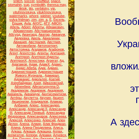
snitch
,
soccer
,
souffleur
,
space
,
stomahin
,
sup
,
symbolith
,
theresa may
,
tiktok
,
tits
,
verbitsky
,
vip
,
vituhnovskaya
,
vitukhnovskaya
,
watermarks
,
whore
,
wieiner
,
youtube
,
Вообщ
yulya fridman
,
zim
,
zim_a
,
Ё
,
Ёксель
,
Ёршик
,
Аvla
,
АНУС
,
АТУ
,
АФОН
,
Абель
,
Аборт
,
Аборты
,
Абрамович
,
Абрамочкин
,
Абстракционизм
,
Абсурд
,
Авангард
,
Аватар
,
Аввакум
,
Авдеевка
,
Авель
,
Авиалинии
,
Укра
Авиация
,
Австралия
,
Австрия
,
Автомобили
,
Автопортрет
,
Автостоянка
,
Агадамов
,
Агафонов
,
Агент
,
Агентство
,
Агенты
,
Агитация
,
Агитпроп
,
Агитпроп Идиоты
,
АгитпропХ
,
Агностики
,
Агрегат
,
Ад
,
вложи
Адагамов
,
Адам
,
АдамХ
,
Адамс
,
Аддис-Абеба
,
Адик
,
Админ
,
Администрация
,
Администрация
Живого Журнала.
,
Адмирал
,
Адоманис
,
Адюльтер
,
Азатий
,
Азербайджан
,
Азия
,
Айвазовский
,
э
Айзенберг
,
Айнзатцгруппа D
,
Академизм
,
Академик
,
Академия
,
Акварель
,
Аквариум
,
Акнтисемитизм
,
Актёры
,
Акулетта
,
Акунин
,
Акцент
,
Акционизм
,
Аладжалов
,
Аламар
,
Албания
,
Алекс
,
Александер
,
Александр
,
Александр II
,
Александр
III
,
Александр Первый
,
Александра
Фёдоровна
,
Александров
,
Алексеева
,
А зде
Алексей
,
Алексенко
,
Алексий
,
Ален
Делон
,
Алена
,
Алжир
,
Алик Фридман
,
Алина
,
Алина-Пердюлина
,
Алиса
,
Алкаш
,
Алкаши
,
Алкашка
,
Аллах
,
Аллигатор
,
Аллори
,
Алрами
,
Алчевск
,
Аль Пачино
,
Аль-Джазира
,
Аль-