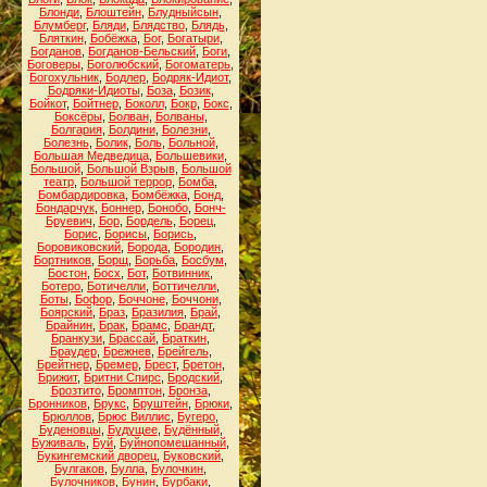
Блонди
,
Блоштейн
,
Блудныйсын
,
Блумберг
,
Бляди
,
Блядство
,
Блядь
,
Бляткин
,
Бобёжка
,
Бог
,
Богатыри
,
Богданов
,
Богданов-Бельский
,
Боги
,
Боговеры
,
Боголюбский
,
Богоматерь
,
Богохульник
,
Бодлер
,
Бодряк-Идиот
,
Бодряки-Идиоты
,
Боза
,
Бозик
,
Бойкот
,
Бойтнер
,
Боколл
,
Бокр
,
Бокс
,
Боксёры
,
Болван
,
Болваны
,
Болгария
,
Болдини
,
Болезни
,
Болезнь
,
Болик
,
Боль
,
Больной
,
Большая Медведица
,
Большевики
,
Большой
,
Большой Взрыв
,
Большой
театр
,
Большой террор
,
Бомба
,
Бомбардировка
,
Бомбёжка
,
Бонд
,
Бондарчук
,
Боннер
,
Бонобо
,
Бонч-
Бруевич
,
Бор
,
Бордель
,
Борец
,
Борис
,
Борисы
,
Борись
,
Боровиковский
,
Борода
,
Бородин
,
Бортников
,
Борщ
,
Борьба
,
Босбум
,
Бостон
,
Босх
,
Бот
,
Ботвинник
,
Ботеро
,
Ботичелли
,
Боттичелли
,
Боты
,
Бофор
,
Боччоне
,
Боччони
,
Боярский
,
Браз
,
Бразилия
,
Брай
,
Брайнин
,
Брак
,
Брамс
,
Брандт
,
Бранкузи
,
Брассай
,
Браткин
,
Браудер
,
Брежнев
,
Брейгель
,
Брейтнер
,
Бремер
,
Брест
,
Бретон
,
Брижит
,
Бритни Спирс
,
Бродский
,
Брозтито
,
Бромптон
,
Бронза
,
Бронников
,
Брукс
,
Бруштейн
,
Брюки
,
Брюллов
,
Брюс Виллис
,
Бугеро
,
Буденовцы
,
Будущее
,
Будённый
,
Буживаль
,
Буй
,
Буйнопомешанный
,
Букингемский дворец
,
Буковский
,
Булгаков
,
Булла
,
Булочкин
,
Булочников
,
Бунин
,
Бурбаки
,