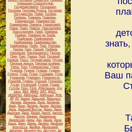
пос
Горюшкин-Сорокопудов
,
Госдепартамент
,
Госкомцен
,
пла
Госпожа
,
Госпожа Лукеса
,
Гостиная
,
Государство
,
Гофф
,
Гохберг
,
Грабарь
,
Гравюра
,
Гравюры
,
Гражданская
,
Гражданство
,
Грамматика
,
Граната
,
Гранатомёт
,
Грани
,
Грант
,
Гранты
,
Грасскиллер
,
дет
Грассскиллер
,
Граф
,
Графика
,
Графин
,
Графиня де Торби
,
Графоман
,
Графомания
,
знать,
Графоманка
,
Графоманство
,
Графоманы
,
Грейс
,
Грек
,
Грекова
,
Грелка
,
Грех
,
Греция
,
Грибков
,
Григорьев
,
Григорьевпост
,
Гризли
,
Грин
,
Грис
,
Гриша
,
Гроб
,
Грозный
,
Громов
,
Гросс
,
Грудная жаба
,
Грузия
,
котор
Грязные деньги
,
Грязные козявки
,
Грязь
,
Грёз
,
Губернаторы
,
Гувер
,
Гудеева
,
Гудини
,
Гудман
,
Гудмен
,
Ваш п
Гудрун
,
Гулаг
,
Гулин
,
Гулливер
,
Гулю
,
Гуманизм
,
Гуманист
,
Гуманность
,
Гумилёв
,
Гурвиц
,
Гурский
,
Гурченко
,
Ст
Гусар
,
Гусинский
,
Гучков
,
Гущин
,
Гэтсби
,
Гюго
,
Гёте
,
Д'Артаньян
,
Д-р
наук
,
ДАУ
,
ДВФУ
,
ДДТ
,
ДДоС
,
ДЕБИЛЫ
,
ДЖРнов2
,
ДЖРнов4
,
ДПК
,
ДР
,
ДУ
,
Давид
,
Давыдов
,
Давыдыч
,
Дагмар
,
Дагмара
,
Дада
,
Дадаизм
,
Даки
,
Дали
,
Далида
,
Далия
,
Даллас
,
Даль
,
Дальний Восток
,
Дамы
,
Дана
,
Данелия
,
Дани
,
Дания
,
Данте
,
Дантес
,
Т
Дантон
,
Дарвин
,
Дарвинизм
,
Даревская
,
Дары
,
Дау
,
Дацик
,
Дача
,
Даша
,
Даян
,
Дверь
,
Двойка
,
Двойная
Б
агентесса
,
Двойра
,
Дворецкий
,
Дворжак
,
Дворянство
,
Двучлен
,
Де