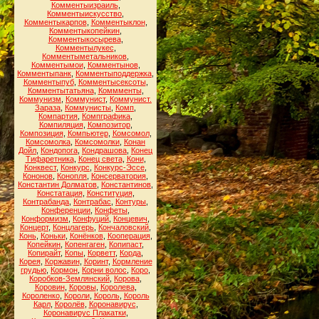
Комментыизраиль
,
Комментыискусство
,
Комментыкарпов
,
Комментыклон
,
Комментыкопейкин
,
Комментыкосырева
,
Комментылукес
,
Комментыметальников
,
Комментымои
,
Комментынов
,
Комментыпанк
,
Комментыподдержка
,
Комментыпуб
,
Комментысексоты
,
Комментытатьяна
,
Коммменты
,
Коммунизм
,
Коммунист
,
Коммунист.
Зараза
,
Коммунисты
,
Комп
,
Компартия
,
Компграфика
,
Компиляция
,
Композитор
,
Композиция
,
Компьютер
,
Комсомол
,
Комсомолка
,
Комсомолки
,
Конан
Дойл
,
Кондопога
,
Кондрашова
,
Конец
Тифаретника
,
Конец света
,
Кони
,
Конквест
,
Конкурс
,
Конкурс-Эссе
,
Кононов
,
Конопля
,
Консерватория
,
Константин Долматов
,
Константинов
,
Констатация
,
Конституция
,
Контрабанда
,
Контрабас
,
Контуры
,
Конференции
,
Конфеты
,
Конформизм
,
Конфуций
,
Концевич
,
Концерт
,
Концлагерь
,
Кончаловский
,
Конь
,
Коньки
,
Конёнков
,
Кооперация
,
Копейкин
,
Копенгаген
,
Копипаст
,
Копирайт
,
Копы
,
Корветт
,
Корда
,
Корея
,
Коржавин
,
Коринт
,
Кормление
грудью
,
Кормон
,
Корни волос
,
Коро
,
Коробков-Землянский
,
Корова
,
Коровин
,
Коровы
,
Королева
,
Короленко
,
Короли
,
Король
,
Король
Карл
,
Королёв
,
Коронавирус
,
Коронавирус Плакатки
,