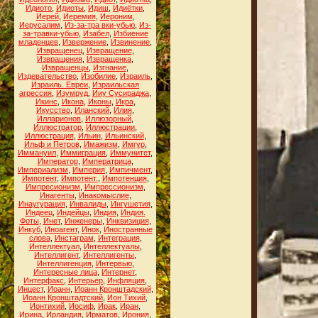
Идиото
,
Идиоты
,
Идиш
,
Идиётки
,
Иерей
,
Иеремия
,
Иероним
,
Иерусалим
,
Из-за-тра вки-убью
,
Из-
за-травки-убью
,
Изабел
,
Избиение
младенцев
,
Извержение
,
Извинение
,
Извращенец
,
Извращение
,
Извращения
,
Извращенка
,
Извращенцы
,
Изгнание
,
Издевательство
,
Изобилие
,
Израиль
,
Израиль. Евреи
,
Израильская
агрессия
,
Изумруд
,
Ииу Сусираджа
,
Икинс
,
Икона
,
Иконы
,
Икра
,
Икусство
,
Иланский
,
Илия
,
Илларионов
,
Иллюзорный
,
Иллюстратор
,
Иллюстрации
,
Иллюстрация
,
Ильин
,
Ильинский
,
Ильф и Петров
,
Имажизм
,
Имгур
,
Иммануил
,
Иммиграция
,
Иммунитет
,
Император
,
Императрица
,
Империализм
,
Империя
,
Импичмент
,
Импотент
,
Импотент.
,
Импотенция
,
Импресионизм
,
Импрессионизм
,
Инагенты
,
Инакомыслие
,
Инаугурация
,
Инвалиды
,
Ингушетия
,
Индеец
,
Индейцы
,
Индия
,
Индия.
Фоты
,
Инет
,
Инженеры
,
Инквизиция
,
Инкуб
,
Иноагент
,
Инок
,
Иностранные
слова
,
Инстаграм
,
Интеграция
,
Интеллектуал
,
Интеллектуалы
,
Интеллигент
,
Интеллигенты
,
Интеллигенция
,
Интервью
,
Интересные лица
,
Интернет
,
Интерфакс
,
Интерьер
,
Инфляция
,
Инцест
,
Иоанн
,
Иоанн Кронштадский
,
Иоанн Кронштадтский
,
Ион Тихий
,
Ионтихий
,
Иосиф
,
Ирак
,
Иран
,
Ирина
,
Ирландия
,
Ирматов
,
Ирония
,