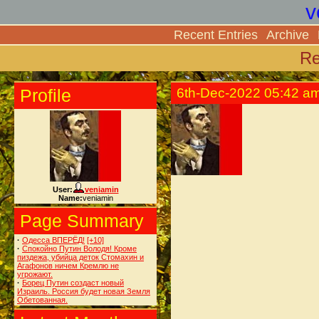
v
Recent Entries
Archive
Re
Profile
6th-Dec-2022 05:42 a
User:
veniamin
Name:
veniamin
Page Summary
·
Одесса ВПЕРЁД!
[+10]
·
Спокойно Путин Володя! Кроме
пиздежа, убийца деток Стомахин и
Агафонов ничем Кремлю не
угрожают.
·
Борец Путин создаст новый
Израиль. Россия будет новая Земля
Обетованная.