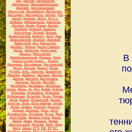
Дин
,
Диплом
,
Дипломатия
,
Дипломаты
,
Дипломированная
,
Дирижёр
,
Дискриминация
,
Дискуссия
,
Диснейленд
,
Диспетчер
,
Диссидент
,
Диссиденты
,
Дитрих
,
Для
жалоб
,
Дневник
,
Дно21
,
До н.э.
,
Добиньи
,
Добровольцы
,
Довлатов
,
Договор
,
Додик
,
Дожди
,
Доклад
,
Долбоёб
,
Долбоёб. Выборы
,
Долгоруков
,
Долина
,
Доллар
,
Долматовский
,
Долматт
,
Доля
,
Дом
,
Домашевский
,
Домкрат
,
Домовой
,
Домострой
,
Дон
,
Донателло
,
Донбасс
,
Донецк
,
Донна Саммер
,
Донос
,
Доносчик
,
Доносчики
,
Доносы
,
Дополнение
,
В
Дореволюционная
,
Доренко
,
Дорн
,
Дорога уходит вдаль...
,
Дороги
,
Доронина
,
Достижение
,
Достоевский
,
по
Доход
,
Доходы
,
Доцент
,
Дочки
Путина
,
Дочь
,
Драгуны
,
Драматург
,
Дрезден
,
Дрейфус
,
Дроздов
,
Дрозды
,
Дронов
,
Дрочила
,
Дрочиловка
,
Дрочилы
,
Другой
,
ДругойХ
,
Дружбанки
,
Дружбаны
,
Дружбаны
Ме
конец
,
Дрянь
,
Ду
,
Дуб
,
Дубай
,
Дублин
,
Дубровин
,
Дубровина
,
Дубровка
,
Дубровская
,
Дугаспер
,
Дугин
,
Дукрак
,
тю
Дума
,
Думай
,
Дунаевский
,
Дункан
,
Дунстан
,
Дура
,
Дура набитая
,
Дурай
,
Дурак
,
Дураки
,
Дурачки
,
Дурачок
,
Дурдом
,
Дуремар
,
Дуры
,
Дуся
,
Духовенство
,
Духовник
,
Дуэль
,
Дьяк
,
Дэни Клейн
,
Дюдяка-Хуяка
,
Дюков
,
тенн
Дюкрё
,
Дюма
,
Дюпакье
,
Дюрер
,
Дюссельдорф
,
Дягилев
,
Дядя
,
Дядя
Митя
,
Дёниц
,
ЕГЭ
,
ЕЖ
,
ЕР
,
ЕС
,
Ебабели
,
Ебало
,
Ебало Тифаретника