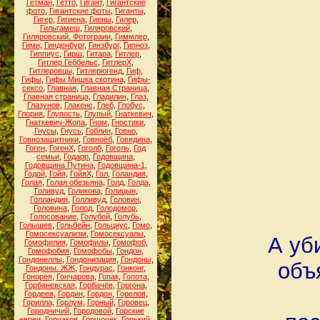
Гетман
,
Гетто
,
Гигант
,
Гигантские
фото
,
Гигантские фоты
,
Гиганты
,
Гигер
,
Гигиена
,
Гиены
,
Гилер
,
Гильгамеш
,
Гиляровский
,
Гиляровский. Фотограии
,
Гиммлер
,
Гимн
,
Гинденбург
,
Гинзбург
,
Гипноз
,
Гиппиус
,
Гирш
,
Гитара
,
Гитлер
,
Гитлер Геббельс
,
ГитлерХ
,
Гитлеровцы
,
Гитлерюгенд
,
Гиф
,
Гифы
,
Гифы Мишка скотина
,
Гифы-
сексо
,
Главная
,
Главная Страница
,
Главная страница
,
Гладилин
,
Глаз
,
Глазунов
,
Глакенс
,
Глеб
,
Глобус
,
Глория
,
Глупость
,
Глупый
,
Гнаткевич
,
Гнаткевич-Жопа
,
Гном
,
Гностики
,
Гнусы
,
Гнусь
,
Гоблин
,
Говно
,
Говнозащитники
,
Говноёб
,
Говядина
,
Гоген
,
ГогенХ
,
Гоголб
,
Гоголь
,
Год
семьи
,
Годарр
,
Годовщина
,
Годовщина Путина
,
Годовщина-1
,
Годой
,
Гойя
,
ГойяХ
,
Гол
,
Голандия
,
Голая
,
Голая обезьяна
,
Голд
,
Голда
,
Голивуд
,
Голикова
,
Голицын
,
Голландия
,
Голливуд
,
Головин
,
Головина
,
Голод
,
Голодомор
,
Голосование
,
Голубой
,
Голубь
,
Голышев
,
Гольбейн
,
Гольциус
,
Гомо
,
Гомосексуализм
,
Гомосексуалы
,
А уб
Гомофилия
,
Гомофилы
,
Гомофоб
,
Гомофобия
,
Гомофобы
,
Гондон
,
Гондонеллы
,
Гондонизация
,
Гондоны
,
объ
Гондоны. ЖЖ
,
Гондурас
,
Гонконг
,
Гонорея
,
Гончарова
,
Гопак
,
Гопота
,
Горбаневская
,
Горбачёв
,
Горгона
,
Гордеев
,
Гордин
,
Гордон
,
Горелов
,
Горилла
,
Горлум
,
Горный
,
Горовец
,
Городничий
,
Городовой
,
Горские
евреи
,
Горчаков
,
Горшочек
,
Горький
,