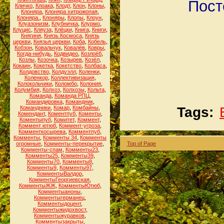
Пост
Кличко
,
Клоака
,
Клодт
,
Клон
,
Клоны
,
Клоняра
,
Клоняра хитрожопая
,
Клоняра.
,
Клоняры
,
Клопы
,
Клоун
,
Клуазонизм
,
Клубничка
,
Клурмо
,
Клуцис
,
Кляуза
,
Клёцки
,
Книга
,
Книги
,
Княгиня
,
Князь Космоса
,
Князь
церкви
,
Князья церкви
,
Коба
,
Кобель
,
Кобзон
,
Ковальчук
,
Ковалёв
,
Ковры
,
Когда-нибудь
,
Кодвидео
,
Козлоёб
,
Козлы
,
Козочка
,
Козырев
,
Козёл
,
Кокаин
,
Кокетка
,
Кокетство
,
Колбаса
,
Колдовство
,
Колдуэлл
,
Коленки
,
Коленкор
,
Коллективизация
,
Колокольчики
,
Коломбо
,
Колония
,
Колумбия
,
Колхоз
,
Колхозы
,
Кольта
,
Команда
,
Команда РПЦ
,
Командировка
,
Командник
,
Командники
,
Комар
,
Комбайны
,
Tags:
Комендант
,
Коментпуб
,
Коменты
,
Коментыпуб
,
Комитет
,
Коммент
,
Коммент ютюб
,
Коммент-угроза
,
Комменткосырева
,
Комментпуб
,
Комменты
,
Комменты 34
,
Комменты
огромные
,
Комменты-перекрытие
,
Top of Page
Комменты-спам
,
Комменты23
,
Комменты25
,
Комменты39
,
Комменты70
,
Комменты8
,
Комменты9
,
Комменты97
,
КомментыВалдор
,
КомментыГеоргиевская
,
КомментыЖЖ
,
КомментыЮтюб
,
Комментыаноны
,
Комментыгерманец
,
Комментыдоцент
,
Комментыжидохвост
,
Комментыжуравков
,
Комментызакрыты
,