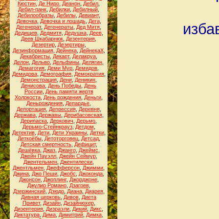
Кюстин
,
Де Ниро
,
Деанон
,
Дебил
,
Дебил-панк
,
Дебилки
,
Дебилный
,
Дебилообразы
,
Дебилы
,
Девиант
,
Девочка
,
Девочка и лошадь
,
Дега
,
изба
Дегенерат
,
Дегенераты
,
Дед Митя
,
Дедищев
,
Дедмитя
,
Дедушка
,
Деев
,
Деев Шкабарнюк
,
Дезентерия
,
Дезертир
,
Дезертиры
,
Дезинформация
,
Дейнека
,
ДейнекаХ
,
Декабристы
,
Декарт
,
Делакруа
,
Делон
,
Дельво
,
Дельфины
,
Делягин
,
Демагогия
,
Деми Мур
,
Демидов
,
Демидова
,
Демография
,
Демократия
,
Демонстрация
,
Дени
,
Деникин
,
Денисова
,
День Победы
,
День
России
,
День памяти жертв
Холокоста
,
День рождения
,
Деньги
,
Деньрождения
,
Депардье
,
Депортация
,
Депрессия
,
Деревня
,
Держава
,
Державы
,
Дерибасовская
,
Дерипаска
,
Деркович
,
Дерьмо
,
Дерьмо-Стейнкрауз
,
Детдом
,
Детектив
,
Дети
,
Дети Украины
,
Детки
,
Деткоёбы
,
Детоторговец
,
Детсад
,
Детская смертность
,
Дефицит
,
Дешёвка
,
Джаз
,
Джанго
,
Джеймс
,
Джейн Пауэлл
,
Джейн Сеймур
,
Джентельмен
,
Джентилески
,
Джентльмен
,
Джефферсон
,
Джимми
,
Джина
,
Джо Пеши
,
Джобс
,
Джоконда
,
Джонсон
,
Джоплинг
,
Джорджоне
,
Джулио Романо
,
Дзагоев
,
Дзержинский
,
Дзюдо
,
Диана
,
Диарея
,
Дивная церковь
,
Дивов
,
Диета
Привет
,
Дизайн
,
Дизайнюхер
,
Дизентерия
,
Дизраэли
,
Дикий
,
Дикс
,
Диктатура
,
Дима
,
Димитрий
,
Димка
,