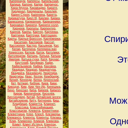
Капернаум
,
Каперсы
,
Капильская
,
Капица
,
Капоне
,
Капри
,
Капричос
,
Кара-Мурза
,
Караваджо
,
Карате
,
Кардинал
,
Кардиналы
,
Карелия
,
Карен Строн
,
Каренина
,
Карета
,
Карикатура
,
Карл III
,
Карлин
,
Карма
,
Кармазина
,
Карманник
,
Карманники
,
Карнавал
,
Карнеги
,
Карнеги-холл
,
Карнеев
,
Карпаты
,
Карпентер
,
Карпов
,
Карпы
,
Картер
,
Картинка
,
Картинки
,
Карточки
,
Картошкин
,
Спири
Карты
,
Картье-Брессон
,
Картёжники
,
Касаткин
,
Каспаров
,
Кассат
,
Кассиопея
,
Кастро
,
Касьянов
,
Кат
,
Катар
,
Катерина
,
Катерина ван
Хемессен
,
Катков
,
Каток
,
Католики
,
Католицизм
,
Катынь
,
Катька
,
Катька
Эт
Америк
,
Катька-сука
,
Катя
,
Каунас
,
Каутский
,
Кауфман
,
Кафе
,
Кафельников
,
Кафка
,
Каховка
,
Квадрад
,
Квадрат
,
Квадратура
,
Квадрига
,
Квазимодо
,
Квартира
,
Квартиры
,
Квас
,
Келли
,
Кембридж
,
Кения
,
Кеннеди
,
Кепка
,
Керенский
,
Кет
,
Кетмар
,
Кибрик
,
Киев
,
Кики
,
Кикодзе
,
Ким
,
Ким Чен Ир
,
Кинешма
,
Кино
,
Кинозал
,
Кипа
,
Киреев
,
Кирилл
,
Киров
,
Кирпичёнок
,
Киселёв
,
Киссинджер
,
Китай
,
Китайские мозги
,
Можн
Китайскиеню
,
Китч
,
Китченер
,
Киш
,
Кладбище
,
Кларетта
,
Кларнет
,
Классика
,
Классификация
,
Классицизм
,
Клевета
,
Клеветники
,
Клеветница
,
Клее
,
КлееХ
,
Клезмеры
,
Клемансо
,
Клиента
,
Клиенты
,
Клизма
,
Одно
Клик
,
Клименко
,
Климов
,
Климова
,
Климт
,
Клинт Иствуд
,
Клинтон
,
Клинтонша
,
Клип
,
Клифф Ричард
,