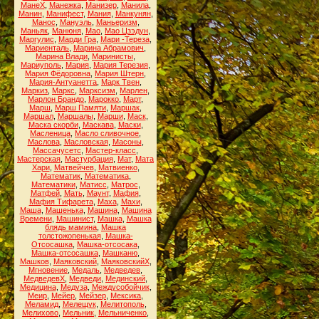
МанеХ
,
Манежка
,
Манизер
,
Манила
,
Манин
,
Манифест
,
Мания
,
Манкунян
,
Манос
,
Мануэль
,
Маньеризм
,
Маньяк
,
Манюня
,
Мао
,
Мао Цзэдун
,
Маргулис
,
Марди Гра
,
Мари -Тереза
,
Мариенталь
,
Марина Абрамович
,
Марина Влади
,
Маринисты
,
Мариуполь
,
Мария
,
Мария Терезия
,
Мария Фёдоровна
,
Мария Штерн
,
Мария-Антуанетта
,
Марк Твен
,
Маркиз
,
Маркс
,
Марксизм
,
Марлен
,
Марлон Брандо
,
Марокко
,
Март
,
Марш
,
Марш Памяти
,
Маршак
,
Маршал
,
Маршалы
,
Марши
,
Маск
,
Маска скорби
,
Маскава
,
Маски
,
Масленица
,
Масло сливочное
,
Маслова
,
Масловская
,
Масоны
,
Массачусетс
,
Мастер-класс
,
Мастерская
,
Мастурбация
,
Мат
,
Мата
Хари
,
Матвейчев
,
Матвиенко
,
Математик
,
Математика
,
Математики
,
Матисс
,
Матрос
,
Матфей
,
Мать
,
Маунт
,
Мафия
,
Мафия Тифарета
,
Маха
,
Махи
,
Маша
,
Машенька
,
Машина
,
Машина
Времени
,
Машинист
,
Машка
,
Машка
блядь мамина
,
Машка
толстожопенькая
,
Машка-
Отсосашка
,
Машка-отсосака
,
Машка-отсосашка
,
Машканю
,
Машков
,
Маяковский
,
МаяковскийХ
,
Мгновение
,
Медаль
,
Медведев
,
МедведевХ
,
Медведи
,
Мединский
,
Медицина
,
Медуза
,
Междусобойчик
,
Меир
,
Мейер
,
Мейзер
,
Мексика
,
Меламид
,
Мелещук
,
Мелитополь
,
Мелихово
,
Мельник
,
Мельниченко
,