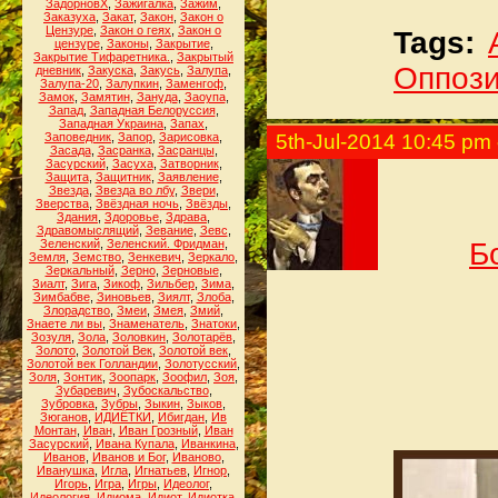
ЗадорновХ
,
Зажигалка
,
Зажим
,
Заказуха
,
Закат
,
Закон
,
Закон о
Цензуре
,
Закон о геях
,
Закон о
Tags:
цензуре
,
Законы
,
Закрытие
,
Закрытие Тифаретника.
,
Закрытый
Оппоз
дневник
,
Закуска
,
Закусь
,
Залупа
,
Залупа-20
,
Залупкин
,
Заменгоф
,
Замок
,
Замятин
,
Зануда
,
Заоупа
,
Запад
,
Западная Белоруссия
,
Западная Украина
,
Запах
,
Заповедник
,
Запор
,
Зарисовка
,
5th-Jul-2014 10:45 pm
Засада
,
Засранка
,
Засранцы
,
Засурский
,
Засуха
,
Затворник
,
Защита
,
Защитник
,
Заявление
,
Звезда
,
Звезда во лбу
,
Звери
,
Зверства
,
Звёздная ночь
,
Звёзды
,
Здания
,
Здоровье
,
Здрава
,
Здравомыслящий
,
Зевание
,
Зевс
,
Зеленский
,
Зеленский. Фридман
,
Б
Земля
,
Земство
,
Зенкевич
,
Зеркало
,
Зеркальный
,
Зерно
,
Зерновые
,
Зиалт
,
Зига
,
Зикоф
,
Зильбер
,
Зима
,
Зимбабве
,
Зиновьев
,
Зиялт
,
Злоба
,
Злорадство
,
Змеи
,
Змея
,
Змий
,
Знаете ли вы
,
Знаменатель
,
Знатоки
,
Зозуля
,
Зола
,
Золовкин
,
Золотарёв
,
Золото
,
Золотой Век
,
Золотой век
,
Золотой век Голландии
,
Золотусский
,
Золя
,
Зонтик
,
Зоопарк
,
Зоофил
,
Зоя
,
Зубаревич
,
Зубоскальство
,
Зубровка
,
Зубры
,
Зыкин
,
Зыков
,
Зюганов
,
ИДИЁТКИ
,
Ибигдан
,
Ив
Монтан
,
Иван
,
Иван Грозный
,
Иван
Засурский
,
Ивана Купала
,
Иванкина
,
Иванов
,
Иванов и Бог
,
Иваново
,
Иванушка
,
Игла
,
Игнатьев
,
Игнор
,
Игорь
,
Игра
,
Игры
,
Идеолог
,
Идеология
,
Идиома
,
Идиот
,
Идиотка
,