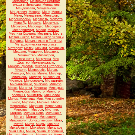
Мемориал
,
Мемориал жертвам
голода в Ирландии
,
Менделеев
,
Менделеева
,
Мендельсон
,
Мендкович
,
Менора
,
Мент
,
Менты
,
Мень
,
Меньшевик
,
Меньшов
,
Мережковский
,
Мерзость
,
Мерзота
,
Мери Лу
,
Меркель
,
Меркулов
,
Меркурий
,
Мерседес
,
Мессерер
,
Мессершмидт
,
Месси
,
Мессия
,
Местная Скотина
,
Местные
,
Месть
,
Метальников
,
Метальников Углич и
бабушка
,
Метальников о Толстом
,
Метафизическая живопись
,
Метеорит
,
Метки
,
Мехмат
,
Мечников
,
Мещане
,
Мещанин
,
Мещанка
,
Мещанство
,
Мизантроп
,
Мизогинисты
,
Мизулина
,
Мик
Джаггер
,
Микеланджело
,
МикеланджелоХ
,
Микола Питерский
,
Микоян
,
Микрософт
,
Милан
,
Милиция
,
Милка
,
Милле
,
Миллер
,
Миллионы
,
Милляр
,
Милованов
,
Милонов
,
Милосердие
,
Мильштейн
,
Мильштейнню
,
Милюков
,
Мимоза
,
Минет
,
Минетка
,
Минетки
,
Минздрав
,
Мини-юбка
,
Министр
,
Министр
обороны
,
Министры
,
Миннелли
,
Минск
,
Минтчица
,
Мир
,
Мир во всём
мире
,
Мирзоян
,
Мирные
,
Миро
,
Миролюбие
,
Миронов
,
Мирослава
,
Мирювисч
,
Миссон
,
Мистика
,
Митина
,
Митина-жопа
,
Митинаню
,
Митинг
,
Митрич
,
Митрополит
,
Митрополит Волоколамский
,
Митя
,
Митяй
,
Мифи
,
Мифы
,
Михаил
Михайлович
,
Михайлов
,
Михалков
,
Миш.ПФы
,
Миша
,
Миша Вербицкий
,
Мишака
,
Мишель
,
Мишенька
,
Мишка
,