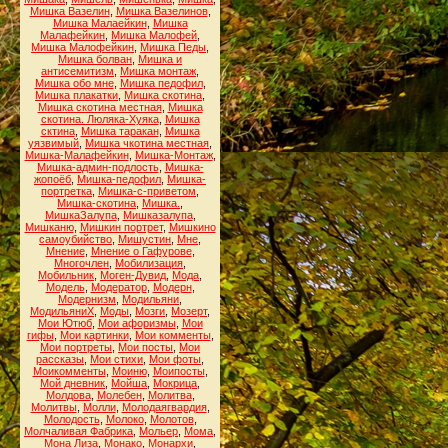
Мишка Вазелин
,
Мишка Вазелинов
,
Мишка Малаейкин
,
Мишка
Малафейкин
,
Мишка Малофей
,
Мишка Малофейкин
,
Мишка Педы
,
Мишка болван
,
Мишка и
антисемитизм
,
Мишка монтаж
,
Мишка обо мне
,
Мишка педофил
,
Мишка плакатки
,
Мишка скотина
,
Мишка скотина местная
,
Мишка
скотина. Люляка-Хуяка
,
Мишка
сктина
,
Мишка таракан
,
Мишка
уязвимый
,
Мишка чкотина местная
,
Мишка-Малафейкин
,
Мишка-Монтаж
,
Мишка-админ-подлость
,
Мишка-
жопоёб
,
Мишка-педофил
,
Мишка-
портретка
,
Мишка-с-приветом
,
Мишка-скотина
,
Мишка.
,
МишкаЗалупа
,
Мишказалупа
,
Мишканю
,
Мишкин портрет
,
Мишкино
самоубийство
,
Мишустин
,
Мне
,
Мнение
,
Мнение о Гафурове
,
Многочлен
,
Мобилизация
,
Мобильник
,
Моген-Дувид
,
Мода
,
Модель
,
Модератор
,
Модерн
,
Модернизм
,
Модильяни
,
МодильяниХ
,
Моды
,
Мозги
,
Мозерт
,
Мои Ютюб
,
Мои афоризмы
,
Мои
гифы
,
Мои картинки
,
Мои комменты
,
Мои портреты
,
Мои посты
,
Мои
рассказы
,
Мои стихи
,
Мои фоты
,
Моикомменты
,
Моиню
,
Моипосты
,
Мой дневник
,
Мойша
,
Мокрица
,
Молдова
,
Молебен
,
Молитва
,
Молитвы
,
Молли
,
Молодаягвардия
,
Молодость
,
Молоко
,
Молотов
,
Молчаливая Фабрика
,
Мольер
,
Мома
,
Мона Лиза
,
Монако
,
Монархи
,