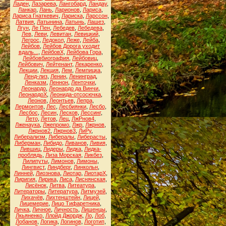
Ладен
,
Лазарева
,
Лангобард
,
Ландау
,
Ланкар
,
Лань
,
Ларионов
,
Лариса
,
Лариса Гнаткевич
,
Лариска
,
Ларссон
,
Латвия
,
Латынина
,
Латынь
,
Лашез
,
Лгун
,
Ле Пен
,
Лебедев
,
Лебедева
,
Лев
,
Леви
,
Левитан
,
Левицкий
,
Легрос
,
Ледокол
,
Леже
,
Лейба
,
Лейбов
,
Лейбов Дорога уходит
вдаль...
,
ЛейбовХ
,
Лейбова Гора
,
Лейбовбиография
,
Лейбовиц
,
Лейбович
,
Лейтенант
,
Лекаренко
,
Лекции
,
Лекция
,
Лем
,
Лемпицка
,
Ленд-лиз
,
Ленин
,
Ленинград
,
Ленказм
,
Леннон
,
Ленточки
,
Леонардо
,
Леонардо да Винчи
,
ЛеонардоХ
,
Леонида-отсосючка
,
Леонов
,
Леонтьев
,
Лепра
,
Лермонтов
,
Лес
,
Лесбиянки
,
Лесбо
,
Лесбос
,
Лесин
,
Лесков
,
Лессинг
,
Лето
,
Летов
,
Лец
,
ЛжРнов4
,
Лженаука
,
Лжепромо
,
Лжр
,
Лжрнов
,
Лжрнов2
,
Лжрнов3
,
ЛиРу
,
Либерализм
,
Либералы
,
Либерасты
,
Либерман
,
Либидо
,
Ливанов
,
Ливия
,
Лившиц
,
Лидеры
,
Лидка
,
Лидка-
проблядь
,
Лиза Морская
,
Ликбез
,
Лилипуты
,
Лимонов
,
Лимоны
,
Лингвист
,
Линдберг
,
Линкольн
,
Линней
,
Лиознова
,
Лиотар
,
ЛиотарХ
,
Лиригия
,
Лирика
,
Лиса
,
Лиснянская
,
Лисёнок
,
Литва
,
Литеатура
,
Литераторы
,
Литература
,
Литмузей
,
Лихачёв
,
Лихтенштейн
,
Лицей
,
Лицемерие
,
Лицо Тифаретника
,
Личка
,
Личное
,
Личность
,
Лишенцы
,
Лкьяненко
,
Ллойд Джордж
,
Ло
,
Лоб
,
Лобанов
,
Логика
,
Логинов
,
Логотип
,