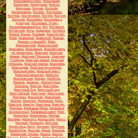
Коронавируснов2
,
Коронация
,
Корреджо
,
Коррупция
,
Корсет
,
Корупция
,
Корчак
,
Коселёк
,
Космонавты
,
Космос
,
Кострома
,
Костюм
,
Костюченко
,
Костёр
,
Косуля
,
Косыгин
,
Косырева
,
Косырева о
культуре
,
Косырева. Углич
,
Косыревакомменты
,
Кот
,
Котовася
,
Котовский
,
Коты
,
Кофырин
,
Кочерга
,
Кошка
,
Кошки
,
Кошмар
,
Кощунство
,
Краб
,
Крамаров
,
Крамской
,
Кранах
,
Кранах-старшийХ
,
Крап
,
Крапильская
,
Крапильский
,
Красавец
,
Красавица
,
Красиво жить
не запретишь
,
Красная
,
Красная
Армия
,
Красная Площадь
,
Красная
Слобода
,
Красная армия
,
Красная
площадь
,
Красная рамка
,
Краснова
,
Краснодар
,
Красные мухоморы
,
Красный ибис
,
Красный крест
,
Красный мешочек
,
Красота
,
Крачковская
,
Кредит
,
Крейсер
,
Кремль
,
Кремль.
,
Крепостные
,
Кресмль
,
Креспи
,
Крестины
,
Крестный Ход
,
Крестный ход
,
Крестовский
,
Крестьне
,
Крестьяне
,
Кретины
,
Крещатик
,
Крещение
,
Кризис
,
Криллон
,
Криминал
,
Крис
,
Крисота
,
Кристи
,
Кристина
,
Кристис
,
Критика
,
Кровавая Мери
,
Кровавое
воскресенье
,
Кровавый навет
,
Крог
,
Крокодил
,
Крокодилы
,
Кролик
,
Кролики
,
Кронгауз
,
Кронштадт
,
Кросс
,
Кроткий
,
Крофорд
,
Круглов
,
Крумгольд
,
Круп
,
Крупкин
,
Крупная
,
Крыжополь
,
Крылов
,
Крым
,
Крымов
,
Крымские татары
,
Крыса
,
Крысы
,
Крыша
,
Крюк
,
Крёйер
,
Крёстный отец
,