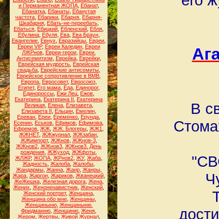
его ж
и Перманентная ЖОПА
,
Ебанат
,
Ебанатка
,
Ебанаты
,
Ебанутая
частота
,
Ебарики
,
Ебарня
,
Ебарня-
Шкабарня
,
Ебать-не-переебать
,
Ебаться
,
Ебицкий
,
Ебленский
,
Ебля
,
Ебулина
,
Ебуля
,
Ева
,
Ева Браун
,
Евангелие
,
Евнух
,
Евразийцы
,
Евреи
,
Евреи VIP
,
Евреи Каледин
,
Евреи
Аг
ЛЖРнов
,
Евреи-герои
,
Евреи.
Антисемитизм
,
Еврейка
,
Еврейки
,
Еврейская мудрость
,
Еврейская
свадьба
,
Еврейские антисемиты
,
Еврейское сопротивление в ВМВ
,
Европа
,
Евросовет
,
Евросоюз
,
Египет
,
Его мама
,
Еда
,
Единорог
,
Единороссы
,
Ежи Лец
,
Ежов
,
Екатерина
,
Екатерина II
,
Екатерина
В с
Великая
,
Елена
,
Елизавета
,
Елизавета II
,
Ельцин
,
Емелин
,
Ереван
,
Ереи
,
Еременко
,
Ерунда
,
Стомах
Есенин
,
Еськов
,
Ефимов
,
Ефимова
,
Ефремов
,
ЖЖ
,
ЖЖ. Блогеры
,
ЖЖ1
,
ЖЖНЕТ
,
ЖЖжурнал
,
ЖЖзабан
,
ЖЖимпорт
,
ЖЖнов
,
ЖЖнов-3
,
ЖЖнов2
,
ЖЖнов3
,
ЖЖнов3. День
рождения
,
ЖЖуход
,
ЖЖфоты
,
"СВ
ЖЛЖР
,
ЖОПА
,
ЖРнов2
,
ЖУ
,
Жаба
,
Жадность
,
Жалоба
,
Жалобы
,
Жандармы
,
Жанна
,
Жанр
,
Жанры
,
Ч
Жара
,
Жаргон
,
Жариков
,
Жванецкий
,
ЖеЖешка
,
Железная дорога
,
Жена
,
Жених
,
Женоненавистник
,
Женский
,
Женский портрет
,
Женщина
,
Женщина обо мне
,
Женщины
,
Женщиныню
,
Женщиныню.
дости
Фридманню
,
Женщиню
,
Женя
,
Жером
,
Жертвы
,
Живой Журнал
,