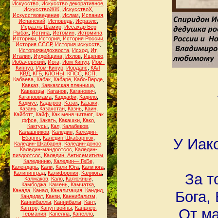
Искусство
,
Искусство декоративное
,
ИскусствоЖЖ
,
ИскусствоХ
,
Искусствоведение
,
Ислам
,
Испания
,
Испанский
,
Исповедь
,
Исраэлс
,
Исраэль Шамир
,
Иссахар Бер
Рыбак
,
Истина
,
Истомин
,
Истомина
,
Историки
,
История
,
История России
,
История СССР
,
История искусств
,
Историяжидохвоста
,
Исход
,
Ит
,
Италия
,
Иудейщина
,
Ихлов
,
Ищенко
,
Йобачевский
,
Йога
,
Йом Кипур
,
Йом-
Киппур
,
Йом-Кипур
,
Йорданс
,
КАЛ
,
КВД
,
КГБ
,
КЛОНЫ
,
КПСС
,
КСП
,
Кабаева
,
Кабак
,
Кабаре
,
Кабо-Верде
,
Кавказ
,
Кавказская пленница
,
Кавказцы
,
Каганов
,
Каганович
,
Кагановмама
,
Каддафи
,
Кадило
,
Кадмус
,
Кадыров
,
Казак
,
Казаки
,
Казань
,
Казахстан
,
Казнь
,
Каин
,
Кайботт
,
Кайф
,
Как меня читают
,
Как
ффсе
,
Какать
,
Какашки
,
Како
,
Кактусы
,
Кал
,
Калабеков
,
Калашников
,
Каледин
,
Каледин-
Ебарня
,
Каледин-Шкабарнюк
,
У Иако
Каледин-Шкабарня
,
Каледин-донос
,
Каледин-мандоотсос
,
Каледин-
пиздоотсос
,
Каледин. Антисемитизм
,
Калединню
,
Каледин— ГеБе
,
Календарь
,
Кали
,
Кали Юга
,
Кали юга
,
Калининград
,
Калифорния
,
Калиюга
,
За т
Калмаков
,
Кало
,
Калюжный
,
Камбоджа
,
Камень
,
Камчатка
,
Канада
,
Канал
,
Канализация
,
Кандид
,
Бога,
Кандидат
,
Канзи
,
Каннибализм
,
Каннибаллы
,
Каннибалы
,
Кант
,
Кантор
,
Канун войны
,
Канцлер.
От м
Германия
,
Капелла
,
Капелло
,