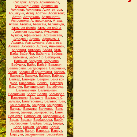
Сисярик
,
Артур
,
Архангельск
,
Архимед. Чапек
,
Архипенко
,
Архипов
,
Архипова
,
Архитектура
,
Аршакуни
,
Асад
,
Асатий
,
Ассистент
,
Астер
,
Астрахань
,
Астронавты
,
Астрономы
,
Астрофизика
,
Атака
,
Атаки
,
Атеизм
,
Атеисты
,
Атлантида
,
Атомная бомба
,
Атомная война
,
Атомная подлодка
,
Аукционы
,
Аутизм
,
Афанасьев
,
Афганистан
,
Афедрон
,
Афины
,
Афоризмы
,
Африка
,
Ахмадулина
,
Ахматова
,
Ахуеев
,
Ахуеево
,
Ацтеки
,
Ашкенази
,
Аэропорт
,
Аятолла
,
БАБЫ
,
БЫК
,
Баба
,
Баба-Яга
,
Баба-яга
,
Бабель
,
Бабизмы
,
Бабий Яр
,
Бабицкая
,
Бабочки
,
Бабурин
,
Бабучина
,
Бабушка
,
Бабы
,
Бабьё
,
Бавария
,
Бавильский
,
Багдасарова
,
Багрицкий
,
Базар
,
Базарный аристократ
,
Базиль
,
БазильХ
,
Базыма
,
Байден
,
Байкал
,
Байкер
,
Байкеры
,
Байрон
,
Байя кон
диас
,
Бакалович
,
Баклан
,
Бакстер
,
Бакунин
,
Бакушинская
,
Балабурда
,
Балалаечник
,
Балалайкин
,
Балалайкн
,
Балет
,
Балин
,
Балморал
,
Балотелли
,
Бальдунг
,
БальдунгХ
,
Бальзак
,
Бальтерманц
,
Бальтюс
,
Бан
,
Банальность
,
Бандера
,
Бандерша
,
Банджо
,
Бандиты
,
Банионис
,
Банк
,
Банки
,
Банкир
,
Банкротство
,
Баня
,
Бар-сука
,
Барабанов
,
Барабанщица
,
Барак
,
Бараки
,
Барбаросса
,
Барби
,
Барбизонцы
,
Барбра
,
Бард
,
Барды
,
Баре
,
Барков
,
Бармин
,
Барнс
,
Барокко
,
Барон
,
Барриса
,
Барсук
,
Барсука
,
Барышников
,
Баскетбол
,