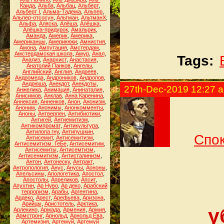
Каида
,
Альба
,
Альбац
,
Альберт
,
Альберт I
,
Альма-Тадема
,
Альпер
,
Альпер-отсосун
,
Альтман
,
АльтманХ
,
Альфа
,
Аляска
,
Алёша
,
Алёшка
,
Алёшка-придурок
,
Амальрик
,
Аманда
,
Америк
,
Америка
,
Американцы
,
Америкюки
,
Амнистия
,
Амона
,
Ампутация
,
Амстердам
,
Амстердамская школа
,
Амур
,
Анал
,
Tags:
Анализ
,
Анархист
,
Анастасия
,
Анатолий Панков
,
Ангелы
,
Английский
,
Англия
,
Андреев
,
Андромеда
,
Андроников
,
Андропов
,
Андрюша
,
Анекдот
,
Анекдоты
,
27th-Dec-2019 12:27 
Анжелика
,
Анимация
,
Анинаталия
,
Анисимов
,
Анклав
,
Анна Каренина
,
Аннексия
,
Анненков
,
Анон
,
Анонизм
,
Аноним
,
Анонимы
,
Анонкомменты
,
Аноны
,
Антверпен
,
Антибиотики
,
Антигей
,
Антиемитизм
,
Антикомпромат
,
Антикультура
,
Антилопа гну
,
Антипушкин
,
Спок
Антисемит
,
Антисемитизм
,
Антисемитизм. ГеБе
,
Антисемитим
,
Антисемиты
,
Антисемтизм
,
Антисенмитизм
,
Антисталинизм
,
Антон
,
Антонеску
,
Антракт
,
Антропология
,
Анус
,
Анусы
,
Аононы
,
Апельсины
,
Апологетика
,
Апостол
,
Апостолы
,
Апреликов
,
Апсит
,
Апухтин
,
Ар Нуво
,
Ар деко
,
Арабский
терроризм
,
Арабы
,
Аргентина
,
Ардеко
,
Арест
,
Арефьева
,
Аризона
,
Арийцы
,
Аристотель
,
Арктика
,
у
Арлекино
,
Армада
,
Армения
,
Армия
,
Армстронг
,
Арнольд
,
Арнольд Ева
,
Артемизия
,
Артемуй
,
Артемуй