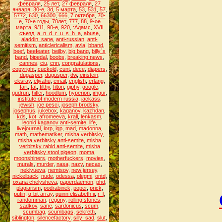
февраля
,
25 лет
,
27 февраля
,
27
января
,
30-е
,
3d
,
5 марта
,
53
,
531
,
57
,
5772
,
630
,
66300
,
666
,
7 октября
,
70-
е
,
70-е годы
,
70лет
,
777
,
88
,
9-ое
марта
,
9/11
,
90-е
,
920
,
:Адамс
,
XVII
съезд
,
a_n_d_r_u_s_h_a
,
abuse
,
aladdin_sane
,
anti-russian
,
anti-
semitism
,
anticlericalism
,
avla
,
bband
,
beef
,
beefeater
,
beilby
,
big bang
,
billy`s
band
,
bipedal
,
boobs
,
breaking news
,
cannes
,
ciu
,
cnn
,
congratulations
,
copyright
,
cuckold
,
cunt
,
dece
,
diapers
,
dugasper
,
dugusper
,
dw
,
einstein
,
eksray
,
eliyahu
,
email
,
english
,
erlang
,
fart
,
fat
,
filthy
,
filton
,
giphy
,
google
,
gudrun
,
hitler
,
hoodlum
,
hyperion
,
imgur
,
institute of modern russia
,
jackass
,
jewish
,
joe pesci
,
joseph brodsky
,
josephus
,
jukebox
,
kaganov
,
kazhdan
,
kds
,
kot_afromeeva
,
krall
,
lenkasm
,
leonid kaganov anti-semite
,
life
,
livejournal
,
lorp
,
lqp
,
mad
,
madonna
,
math
,
mathematiker
,
misha verbitsky
,
misha verbitsky anti-semite
,
misha
verbitsky rabid anti-semite
,
misha
verbitsky stool pigeon
,
moma
,
moonshiners
,
motherfuckers
,
movies
,
murals
,
murder
,
nasa
,
nazy
,
necax
,
neklyueva
,
nemtsov
,
new jersey
,
nickelback
,
nude
,
odessa
,
olegmi
,
ontd
,
oxana chelysheva
,
paperdaemon
,
phd
,
plagiarism
,
podrabinek
,
poper
,
prick
,
putin
,
q-bit array
,
quinn elisabeth ii
,
r_l
,
randomman
,
regoriy
,
rolling stones
,
sadkov
,
sane
,
sardonicus
,
scum
,
scumbag
,
scumbags
,
sekreth
,
siblington
,
silencefactory
,
silly_sad
,
slut
,