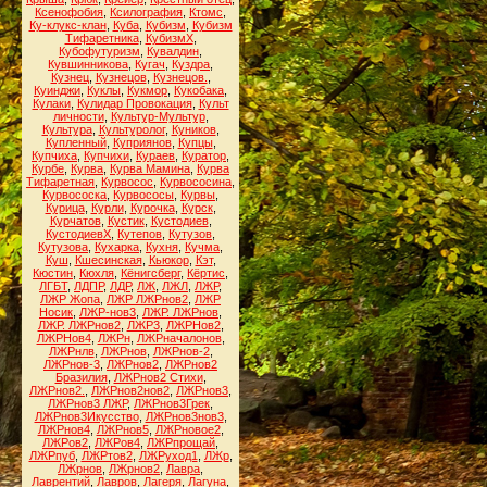
Ксенофобия
,
Ксилография
,
Ктомс
,
Ку-клукс-клан
,
Куба
,
Кубизм
,
Кубизм
Тифаретника
,
КубизмХ
,
Кубофутуризм
,
Кувалдин
,
Кувшинникова
,
Кугач
,
Куздра
,
Кузнец
,
Кузнецов
,
Кузнецов.
,
Куинджи
,
Куклы
,
Кукмор
,
Кукобака
,
Кулаки
,
Кулидар Провокация
,
Культ
личности
,
Культур-Мультур
,
Культура
,
Культуролог
,
Куников
,
Купленный
,
Куприянов
,
Купцы
,
Купчиха
,
Купчихи
,
Кураев
,
Куратор
,
Курбе
,
Курва
,
Курва Мамина
,
Курва
Тифаретная
,
Курвосос
,
Курвососина
,
Курвососка
,
Курвососы
,
Курвы
,
Курица
,
Курли
,
Курочка
,
Курск
,
Курчатов
,
Кустик
,
Кустодиев
,
КустодиевХ
,
Кутепов
,
Кутузов
,
Кутузова
,
Кухарка
,
Кухня
,
Кучма
,
Куш
,
Кшесинская
,
Кьюкор
,
Кэт
,
Кюстин
,
Кюхля
,
Кёнигсберг
,
Кёртис
,
ЛГБТ
,
ЛДПР
,
ЛДР
,
ЛЖ
,
ЛЖЛ
,
ЛЖР
,
ЛЖР Жопа
,
ЛЖР ЛЖРнов2
,
ЛЖР
Носик
,
ЛЖР-нов3
,
ЛЖР. ЛЖРнов
,
ЛЖР. ЛЖРнов2
,
ЛЖР3
,
ЛЖРНов2
,
ЛЖРНов4
,
ЛЖРн
,
ЛЖРначалонов
,
ЛЖРнлв
,
ЛЖРнов
,
ЛЖРнов-2
,
ЛЖРнов-3
,
ЛЖРнов2
,
ЛЖРнов2
Бразилия
,
ЛЖРнов2 Стихи
,
ЛЖРнов2.
,
ЛЖРнов2нов2
,
ЛЖРнов3
,
ЛЖРнов3 ЛЖР
,
ЛЖРнов3Грек
,
ЛЖРнов3Икусство
,
ЛЖРнов3нов3
,
ЛЖРнов4
,
ЛЖРнов5
,
ЛЖРновое2
,
ЛЖРов2
,
ЛЖРов4
,
ЛЖРпрощай
,
ЛЖРпуб
,
ЛЖРтов2
,
ЛЖРуход1
,
ЛЖр
,
ЛЖрнов
,
ЛЖрнов2
,
Лавра
,
Лаврентий
,
Лавров
,
Лагеря
,
Лагуна
,