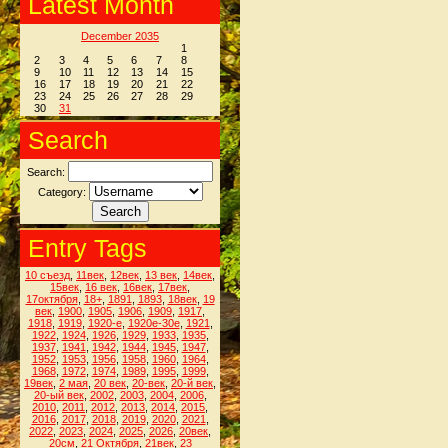
Latest Month
December 2035
1
2
3
4
5
6
7
8
9
10
11
12
13
14
15
16
17
18
19
20
21
22
23
24
25
26
27
28
29
30
31
Search
Search:
Category:
Entry Tags
10 съезд
,
11век
,
12век
,
13 век
,
14век
,
15век
,
16 век
,
16век
,
17век
,
17октября
,
18+
,
1891
,
1893
,
18век
,
19
век
,
1900
,
1905
,
1906
,
1909
,
1917
,
1918
,
1919
,
1920-е
,
1920е-30е
,
1921
,
1922
,
1924
,
1926
,
1929
,
1933
,
1935
,
1937
,
1941
,
1942
,
1944
,
1945
,
1947
,
1952
,
1953
,
1956
,
1958
,
1960
,
1964
,
1968
,
1972
,
1974
,
1989
,
1995
,
1999
,
19век
,
2 мая
,
20 век
,
20-век
,
20-й век
,
20-ый век
,
2002
,
2003
,
2004
,
2006
,
2010
,
2011
,
2012
,
2013
,
2014
,
2015
,
2016
,
2017
,
2018
,
2019
,
2020
,
2021
,
2022
,
2023
,
2024
,
2025
,
2026
,
20век
,
20см
,
21 Октября
,
21век
,
23