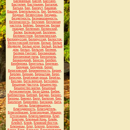
Басманный
,
Басня
,
Бассано
,
Бастилия
,
Бастрыкин
,
Баталов
,
Батька
,
Бах
,
Бахмут
,
Башмак
,
Башня
,
Бдительность
,
Бег
,
Бедность
,
Бедные
,
Безвкусица
,
Бездарь
,
Бездетность
,
Безнаказанность
,
Безопасность
,
Безумие
,
Безумная
частота
,
Бейлис
,
Бекингэм
,
Белая
гвардия
,
Беленкин
,
Белинский
,
Белки
,
Белковский
,
Беллини
,
Беломестнов
,
Беломлинская
,
Белорруссия
,
Белоруссия
,
Белосток
,
Белостокский погром
,
Белые
,
Белые
Медведи
,
Белые ночи
,
Белый
,
Белый
дом
,
Белых
,
Бельгия
,
Беляев
,
Беляев-Гинтовт
,
Бензиновая
,
Бензиновая пила
,
Бензопила
,
Бенкендорф
,
Бенсон
,
Бербер
,
Берберова
,
Берггольц
,
Бергман
,
Бердник
,
Бердяев
,
Берег
,
Березовский
,
Беременность
,
Берия
,
Берлин
,
Бернар
,
Бернштам
,
Беро
,
Берсерк
,
Берёзовая роща
,
Берёзы
,
Беслан
,
Бета-версия
,
Бетховен
,
Бешеная Частота
,
Бешенство
,
Бешенство матки
,
Бешеный
Антисемитизм
,
Беэр-Шева
,
Бибик
,
Библиотека
,
Библия
,
Бигдан
,
Бизнес
,
Бизоны
,
Бикнел
,
Билл
,
Билогия
,
Био
,
Биология
,
Бирюлёво
,
Бисмарк
,
Бита
,
Битлы
,
Благовещенск
,
Благодарность
,
Благодетель
,
Благообразие
,
Благородная. Машка-
Отсосашка
,
Благославенна
,
Блат
,
Блатняк
,
Бледный Конь
,
Блейк
,
БлейкХ
,
Блеф
,
Ближний Восток
,
Близнецы
,
Блог
,
Блогер
,
Блогеры
,
Блоги
,
Блок
,
Блокада
,
Блокирование
,