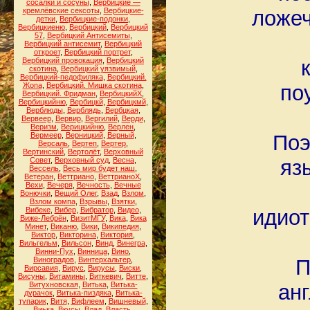
сосалки и сосуны
,
Вербицкие —
кремлёвские сексоты
,
Вербицкие-
ложеч
детки
,
Вербицкие-подонки
,
Вербицкиеню
,
Вербицкий
,
Вербицкий
57
,
Вербицкий Антисемиты
,
Вербицкий антисемит
,
Вербицкий
откроет
,
Вербицкий портрет
,
Вербицкий провокация
,
Вербицкий
скотина
,
Вербицкий уязвимый
,
Вербицкий-педофиляка
,
Вербицкий.
Жопа
,
Вербицкий. Мишка скотина
,
по
Вербицкий. Фридман
,
ВербицкийХ
,
Вербицкийню
,
Вербицкй
,
Вербицкмй
,
Верблюды
,
Верблядь
,
Вербцкая
,
Вервеер
,
Вервир
,
Вергилий
,
Верди
,
Веризм
,
Верицкийню
,
Верлен
,
Вермеер
,
Верницкий
,
Верный
,
Поэ
Версаль
,
Вертеп
,
Вертер
,
Вертинский
,
Вертолёт
,
Верховный
Совет
,
Верховный суд
,
Весна
,
яз
Вессель
,
Весь мир будет наш
,
Ветеран
,
Веттриано
,
ВеттрианоХ
,
Вехи
,
Вечеря
,
Вечность
,
Вечные
Вонючки
,
Вещий Олег
,
Взад
,
Взлом
,
Взлом компа
,
Взрывы
,
Взятки
,
Вибеке
,
Вибер
,
Вибратор
,
Видео
,
идиот
Виже-Лебрён
,
ВизитМГУ
,
Вика
,
Вика
Минет
,
Виканю
,
Вики
,
Википедия
,
Виктор
,
Викторина
,
Виктория
,
Вильгельм
,
Вильсон
,
Винд
,
Винегра
,
Винни-Пух
,
Винница
,
Вино
,
Виноградов
,
Винтерхальтер
,
П
Вирсавия
,
Вирус
,
Вирусы
,
Виски
,
Висуны
,
Витамины
,
Виткевич
,
Витте
,
Витухновская
,
Витька
,
Витька-
анг
дурачок
,
Витька-пиздяка
,
Витька-
тупарик
,
Витя
,
Вифлеем
,
Вишневый
,
Виька
,
Вкусы
,
Влад
,
Власть
,