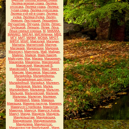
Люляка-мокрая-срака
,
Люляка-
отсосака
,
Люляка-срака
,
Люляка-
тупая-срака
,
Люляка-хуесосака
,
Люляка-хуй-ей-в-сраку
,
Люляка-
хуяка
,
Люляка=Хуяка
,
Люляч
,
Люмьер
,
Люстрация
,
Люццифер
,
Лягушатник
,
Лягушка
,
Лялёк
,
Ляпис-
Трубецкой
,
Ляпкало
,
Лёлик
,
Лёха
,
Лёша-свинья-хороша
,
М
,
МАКАКА
,
МАКАКО
,
МАТАН
,
МАТАНючки
,
МВД
,
МГУ
,
МИТ
,
МИФИ
,
МОМА
,
МРОТ
,
МФТИ
,
МХАТ
,
Мавзолей
,
Магадан
,
Магнаты
,
Магнитский
,
Магнум
,
Магомаев
,
Мадовошки
,
Мадонна
,
Мазохист
,
Маиуполь
,
Май
,
Майдан
,
Майерс
,
Майков
,
Майн Кампф
,
Майсурян
,
Мак
,
Макака
,
Макаревич
,
Макарова
,
Макароны
,
Маковецкий
,
Маковский
,
Маковский В
,
МаковскийХ
,
Макрон
,
Макс Эрнст
,
Максим
,
Максимов
,
Макспарк
,
Малафейка
,
Малафейкины
,
Малафейные шестёрки.
,
Малафейный
,
Малафья
,
Малевич
,
Маленков
,
Малер
,
Малка
,
Малофейкин
,
Мальвина
,
Мальгин
,
Мальцев
,
Мальчевский
,
Мальчик
,
Мальчиш
,
Малютин
,
Малявин
,
МалявинХ
,
Мама
,
Мамаша
,
Мамашка
,
Мамина паскуда
,
Маммен
,
Маммуся Стребкова
,
Мамонтов
,
Мамочка
,
Мамуся
,
Мамуся Хуйла
,
Мамут
,
Манда
,
Мандела
,
Мандель
,
Мандельштам
,
Мандовошка
,
Мандовошки
,
Мандовошкина
,
Мандолина
,
Мандоотсос
,
Мандохвостов-Вербуёцкий.
,
Мане
,