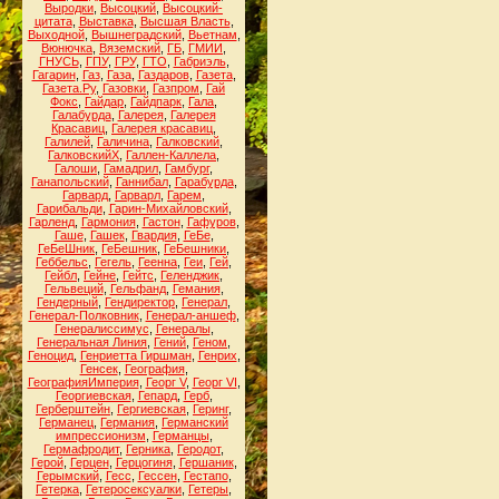
Выродки
,
Высоцкий
,
Высоцкий-
цитата
,
Выставка
,
Высшая Власть
,
Выходной
,
Вышнеградский
,
Вьетнам
,
Вюнючка
,
Вяземский
,
ГБ
,
ГМИИ
,
ГНУСЬ
,
ГПУ
,
ГРУ
,
ГТО
,
Габриэль
,
Гагарин
,
Газ
,
Газа
,
Газдаров
,
Газета
,
Газета.Ру
,
Газовки
,
Газпром
,
Гай
Фокс
,
Гайдар
,
Гайдпарк
,
Гала
,
Галабурда
,
Галерея
,
Галерея
Красавиц
,
Галерея красавиц
,
Галилей
,
Галичина
,
Галковский
,
ГалковскийХ
,
Галлен-Каллела
,
Галоши
,
Гамадрил
,
Гамбург
,
Ганапольский
,
Ганнибал
,
Гарабурда
,
Гарвард
,
Гарварл
,
Гарем
,
Гарибальди
,
Гарин-Михайловский
,
Гарленд
,
Гармония
,
Гастон
,
Гафуров
,
Гаше
,
Гашек
,
Гвардия
,
ГеБе
,
ГеБеШник
,
ГеБешник
,
ГеБешники
,
Геббельс
,
Гегель
,
Геенна
,
Геи
,
Гей
,
Гейбл
,
Гейне
,
Гейтс
,
Геленджик
,
Гельвеций
,
Гельфанд
,
Гемания
,
Гендерный
,
Гендиректор
,
Генерал
,
Генерал-Полковник
,
Генерал-аншеф
,
Генералиссимус
,
Генералы
,
Генеральная Линия
,
Гений
,
Геном
,
Геноцид
,
Генриетта Гиршман
,
Генрих
,
Генсек
,
География
,
ГеографияИмперия
,
Георг V
,
Георг VI
,
Георгиевская
,
Гепард
,
Герб
,
Герберштейн
,
Гергиевская
,
Геринг
,
Германец
,
Германия
,
Германский
импрессионизм
,
Германцы
,
Гермафродит
,
Герника
,
Геродот
,
Герой
,
Герцен
,
Герцогиня
,
Гершаник
,
Герымский
,
Гесс
,
Гессен
,
Гестапо
,
Гетерка
,
Гетеросексуалки
,
Гетеры
,