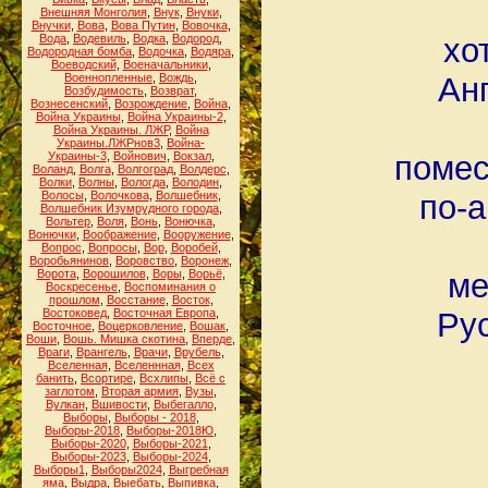
Внешняя Монголия
,
Внук
,
Внуки
,
Внучки
,
Вова
,
Вова Путин
,
Вовочка
,
Вода
,
Водевиль
,
Водка
,
Водород
,
хо
Водородная бомба
,
Водочка
,
Водяра
,
Воеводский
,
Военачальники
,
Военнопленные
,
Вождь
,
Анг
Возбудимость
,
Возврат
,
Вознесенский
,
Возрождение
,
Война
,
Война Украины
,
Война Украины-2
,
Война Украины. ЛЖР
,
Война
Украины.ЛЖРнов3
,
Война-
Украины-3
,
Войнович
,
Вокзал
,
помес
Воланд
,
Волга
,
Волгоград
,
Волдерс
,
Волки
,
Волны
,
Вологда
,
Володин
,
Волосы
,
Волочкова
,
Волшебник
,
по-а
Волшебник Изумрудного города
,
Вольтер
,
Воля
,
Вонь
,
Вонючка
,
Вонючки
,
Воображение
,
Вооружение
,
Вопрос
,
Вопросы
,
Вор
,
Воробей
,
Воробьянинов
,
Воровство
,
Воронеж
,
Ворота
,
Ворошилов
,
Воры
,
Ворьё
,
ме
Воскресенье
,
Воспоминания о
прошлом
,
Восстание
,
Восток
,
Востоковед
,
Восточная Европа
,
Ру
Восточное
,
Воцерковление
,
Вошак
,
Воши
,
Вошь. Мишка скотина
,
Вперде
,
Враги
,
Врангель
,
Врачи
,
Врубель
,
Вселенная
,
Вселеннная
,
Всех
банить
,
Всортире
,
Всхлипы
,
Всё с
заглотом
,
Вторая армия
,
Вузы
,
Вулкан
,
Вшивости
,
Выбегалло
,
Выборы
,
Выборы - 2018
,
Выборы-2018
,
Выборы-2018Ю
,
Выборы-2020
,
Выборы-2021
,
Выборы-2023
,
Выборы-2024
,
Выборы1
,
Выборы2024
,
Выгребная
яма
,
Выдра
,
Выебать
,
Выпивка
,