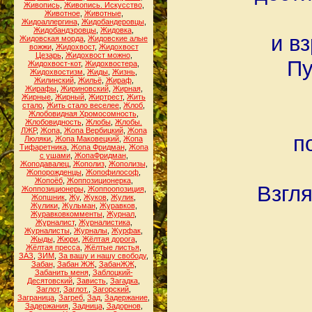
Живопись
,
Живопись. Искусство
,
Животное
,
Животные
,
Жидоаллергина
,
Жидобандеровцы
,
Жидобандэровцы
,
Жидовка
,
и в
Жидовская морда
,
Жидовские алые
вожжи
,
Жидохвост
,
Жидохвост
Цезарь
,
Жидохвост можно
,
Пу
Жидохвост-кот
,
Жидохвостера
,
Жидохвостизм
,
Жиды
,
Жизнь
,
Жилинский
,
Жильё
,
Жираф
,
Жирафы
,
Жириновский
,
Жирная
,
Жирные
,
Жирный
,
Жиртрест
,
Жить
стало
,
Жить стало веселее
,
Жлоб
,
Жлобовидная Хромосомность
,
Жлобовидность
,
Жлобы
,
Жлобы.
ЛЖР
,
Жопа
,
Жопа Вербицкий
,
Жопа
п
Люляки
,
Жопа Маковецкий
,
Жопа
Тифаретника
,
Жопа Фридман
,
Жопа
с ушами
,
ЖопаФридман
,
Жоподавалец
,
Жополиз
,
Жополизы
,
Жопорожденцы
,
Жопофилософ
,
Жопоёб
,
Жоппозиционерка
,
Взгля
Жоппозиционеры
,
Жоппоопозиция
,
Жопшник
,
Жу
,
Жуков
,
Жулик
,
Жулики
,
Жульман
,
Журавков
,
Журавковкомменты
,
Журнал
,
Журналист
,
Журналистика
,
Журналисты
,
Журналы
,
Журфак
,
Жыды
,
Жюри
,
Жёлтая дорога
,
Жёлтая пресса
,
Жёлтые листья
,
ЗАЗ
,
ЗИМ
,
За вашу и нашу свободу
,
Забан
,
Забан ЖЖ
,
ЗабанЖЖ
,
Забанить меня
,
Заблоцкий-
Десятовский
,
Зависть
,
Загадка
,
Заглот
,
Заглот.
,
Загорский
,
Заграница
,
Загреб
,
Зад
,
Задержание
,
Задержания
,
Задница
,
Задорнов
,