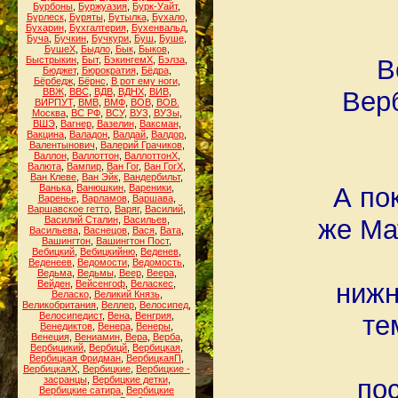
Бурбоны
,
Буржуазия
,
Бурк-Уайт
,
Бурлеск
,
Буряты
,
Бутылка
,
Бухало
,
Бухарин
,
Бухгалтерия
,
Бухенвальд
,
Буча
,
Бучкин
,
Бучкури
,
Буш
,
Буше
,
БушеХ
,
Быдло
,
Бык
,
Быков
,
Быстрыкин
,
Быт
,
БэкингемХ
,
Бэлза
,
В
Бюджет
,
Бюрократия
,
Бёдра
,
Бёрбедж
,
Бёрнс
,
В рот ему ноги
,
ВВЖ
,
ВВС
,
ВДВ
,
ВДНХ
,
ВИВ
,
Верб
ВИРПУТ
,
ВМВ
,
ВМФ
,
ВОВ
,
ВОВ.
Москва
,
ВС РФ
,
ВСУ
,
ВУЗ
,
ВУЗы
,
ВШЭ
,
Вагнер
,
Вазелин
,
Ваксман
,
Вакцина
,
Валадон
,
Валдай
,
Валдор
,
Валентынович
,
Валерий Грачиков
,
Валлон
,
Валлоттон
,
ВаллоттонХ
,
Валюта
,
Вампир
,
Ван Гог
,
Ван ГогХ
,
Ван Клеве
,
Ван Эйк
,
Вандербильт
,
Ванька
,
Ванюшкин
,
Вареники
,
А по
Варенье
,
Варламов
,
Варшава
,
Варшавское гетто
,
Варяг
,
Василий
,
Василий Сталин
,
Васильев
,
же Ма
Васильева
,
Васнецов
,
Вася
,
Вата
,
Вашингтон
,
Вашингтон Пост
,
Вебицкий
,
Вебицкийню
,
Веденев
,
Веденеев
,
Ведомости
,
Ведомость
,
Ведьма
,
Ведьмы
,
Веер
,
Веера
,
Вейден
,
Вейсенгоф
,
Веласкес
,
нижн
Веласко
,
Великий Князь
,
Великобритания
,
Веллер
,
Велосипед
,
Велосипедист
,
Вена
,
Венгрия
,
те
Венедиктов
,
Венера
,
Венеры
,
Венеция
,
Вениамин
,
Вера
,
Верба
,
Вербицикий
,
Вербицй
,
Вербицкая
,
Вербицкая Фридман
,
ВербицкаяП
,
ВербицкаяХ
,
Вербицкие
,
Вербицкие -
засранцы
,
Вербицкие детки
,
по
Вербицкие сатира
,
Вербицкие