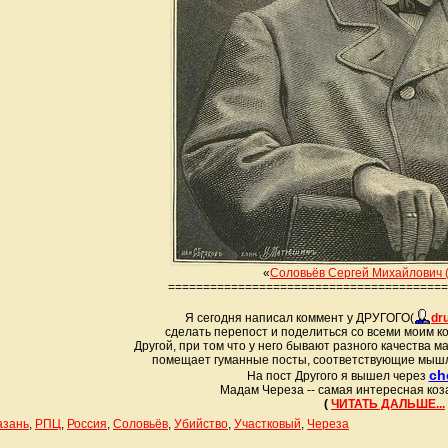
«
Соловьёв Сергей Михайлович 
========================================
Я сегодня написал коммент у ДРУГОГО(
dr
сделать перепост и поделиться со всеми моим к
Другой, при том что у него бывают разного качества м
помещает гуманные посты, соответствующие мыш
ch
На пост Другого я вышел через
Мадам Череза -- самая интересная коз
(
ЧИТАТЬ ДАЛЬШЕ...
азань
,
РПЦ
,
Россия
,
Соловьёв
,
Убийство
,
Участковый
,
Череза