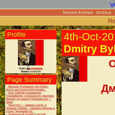
v
Recent Entries
Archive
Re
Profile
4th-Oct-2
Dmitry By
О
User:
veniamin
Name:
veniamin
Page Summary
Дм
·
Alexandr Podrabinek and Dmitry
Bykov are fucking Anti-Semites.
·
Ося! Забьём извращенцу
Подрабинеку и порнокозлу Дмитрию
Быкову не нашего Патриархата —
баки!
·
"Контуры"--- лживая газета, а
Храмов и Мома -- невежественные и
тупые "журналисты".
·
Знаменитый профессорский