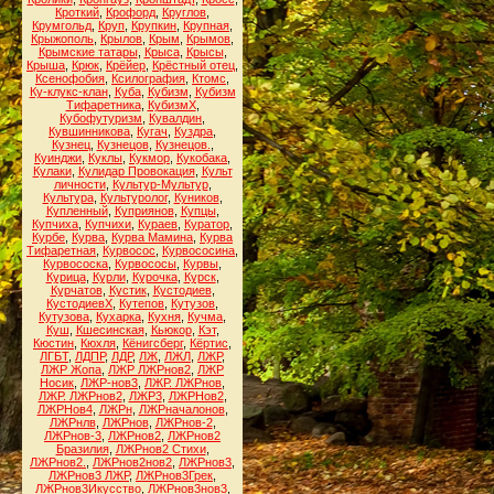
Кроткий
,
Крофорд
,
Круглов
,
Крумгольд
,
Круп
,
Крупкин
,
Крупная
,
Крыжополь
,
Крылов
,
Крым
,
Крымов
,
Крымские татары
,
Крыса
,
Крысы
,
Крыша
,
Крюк
,
Крёйер
,
Крёстный отец
,
Ксенофобия
,
Ксилография
,
Ктомс
,
Ку-клукс-клан
,
Куба
,
Кубизм
,
Кубизм
Тифаретника
,
КубизмХ
,
Кубофутуризм
,
Кувалдин
,
Кувшинникова
,
Кугач
,
Куздра
,
Кузнец
,
Кузнецов
,
Кузнецов.
,
Куинджи
,
Куклы
,
Кукмор
,
Кукобака
,
Кулаки
,
Кулидар Провокация
,
Культ
личности
,
Культур-Мультур
,
Культура
,
Культуролог
,
Куников
,
Купленный
,
Куприянов
,
Купцы
,
Купчиха
,
Купчихи
,
Кураев
,
Куратор
,
Курбе
,
Курва
,
Курва Мамина
,
Курва
Тифаретная
,
Курвосос
,
Курвососина
,
Курвососка
,
Курвососы
,
Курвы
,
Курица
,
Курли
,
Курочка
,
Курск
,
Курчатов
,
Кустик
,
Кустодиев
,
КустодиевХ
,
Кутепов
,
Кутузов
,
Кутузова
,
Кухарка
,
Кухня
,
Кучма
,
Куш
,
Кшесинская
,
Кьюкор
,
Кэт
,
Кюстин
,
Кюхля
,
Кёнигсберг
,
Кёртис
,
ЛГБТ
,
ЛДПР
,
ЛДР
,
ЛЖ
,
ЛЖЛ
,
ЛЖР
,
ЛЖР Жопа
,
ЛЖР ЛЖРнов2
,
ЛЖР
Носик
,
ЛЖР-нов3
,
ЛЖР. ЛЖРнов
,
ЛЖР. ЛЖРнов2
,
ЛЖР3
,
ЛЖРНов2
,
ЛЖРНов4
,
ЛЖРн
,
ЛЖРначалонов
,
ЛЖРнлв
,
ЛЖРнов
,
ЛЖРнов-2
,
ЛЖРнов-3
,
ЛЖРнов2
,
ЛЖРнов2
Бразилия
,
ЛЖРнов2 Стихи
,
ЛЖРнов2.
,
ЛЖРнов2нов2
,
ЛЖРнов3
,
ЛЖРнов3 ЛЖР
,
ЛЖРнов3Грек
,
ЛЖРнов3Икусство
,
ЛЖРнов3нов3
,