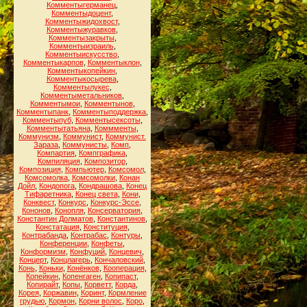
Комментыгерманец
,
Комментыдоцент
,
Комментыжидохвост
,
Комментыжуравков
,
Комментызакрыты
,
Комментыизраиль
,
Комментыискусство
,
Комментыкарпов
,
Комментыклон
,
Комментыкопейкин
,
Комментыкосырева
,
Комментылукес
,
Комментыметальников
,
Комментымои
,
Комментынов
,
Комментыпанк
,
Комментыподдержка
,
Комментыпуб
,
Комментысексоты
,
Комментытатьяна
,
Коммменты
,
Коммунизм
,
Коммунист
,
Коммунист.
Зараза
,
Коммунисты
,
Комп
,
Компартия
,
Компграфика
,
Компиляция
,
Композитор
,
Композиция
,
Компьютер
,
Комсомол
,
Комсомолка
,
Комсомолки
,
Конан
Дойл
,
Кондопога
,
Кондрашова
,
Конец
Тифаретника
,
Конец света
,
Кони
,
Конквест
,
Конкурс
,
Конкурс-Эссе
,
Кононов
,
Конопля
,
Консерватория
,
Константин Долматов
,
Константинов
,
Констатация
,
Конституция
,
Контрабанда
,
Контрабас
,
Контуры
,
Конференции
,
Конфеты
,
Конформизм
,
Конфуций
,
Концевич
,
Концерт
,
Концлагерь
,
Кончаловский
,
Конь
,
Коньки
,
Конёнков
,
Кооперация
,
Копейкин
,
Копенгаген
,
Копипаст
,
Копирайт
,
Копы
,
Корветт
,
Корда
,
Корея
,
Коржавин
,
Коринт
,
Кормление
грудью
,
Кормон
,
Корни волос
,
Коро
,