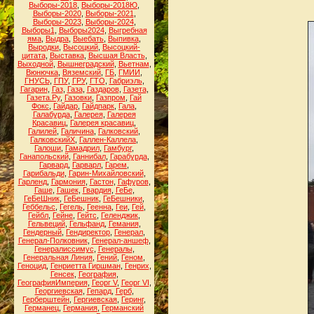
Выборы-2018
,
Выборы-2018Ю
,
Выборы-2020
,
Выборы-2021
,
Выборы-2023
,
Выборы-2024
,
Выборы1
,
Выборы2024
,
Выгребная
яма
,
Выдра
,
Выебать
,
Выпивка
,
Выродки
,
Высоцкий
,
Высоцкий-
цитата
,
Выставка
,
Высшая Власть
,
Выходной
,
Вышнеградский
,
Вьетнам
,
Вюнючка
,
Вяземский
,
ГБ
,
ГМИИ
,
ГНУСЬ
,
ГПУ
,
ГРУ
,
ГТО
,
Габриэль
,
Гагарин
,
Газ
,
Газа
,
Газдаров
,
Газета
,
Газета.Ру
,
Газовки
,
Газпром
,
Гай
Фокс
,
Гайдар
,
Гайдпарк
,
Гала
,
Галабурда
,
Галерея
,
Галерея
Красавиц
,
Галерея красавиц
,
Галилей
,
Галичина
,
Галковский
,
ГалковскийХ
,
Галлен-Каллела
,
Галоши
,
Гамадрил
,
Гамбург
,
Ганапольский
,
Ганнибал
,
Гарабурда
,
Гарвард
,
Гарварл
,
Гарем
,
Гарибальди
,
Гарин-Михайловский
,
Гарленд
,
Гармония
,
Гастон
,
Гафуров
,
Гаше
,
Гашек
,
Гвардия
,
ГеБе
,
ГеБеШник
,
ГеБешник
,
ГеБешники
,
Геббельс
,
Гегель
,
Геенна
,
Геи
,
Гей
,
Гейбл
,
Гейне
,
Гейтс
,
Геленджик
,
Гельвеций
,
Гельфанд
,
Гемания
,
Гендерный
,
Гендиректор
,
Генерал
,
Генерал-Полковник
,
Генерал-аншеф
,
Генералиссимус
,
Генералы
,
Генеральная Линия
,
Гений
,
Геном
,
Геноцид
,
Генриетта Гиршман
,
Генрих
,
Генсек
,
География
,
ГеографияИмперия
,
Георг V
,
Георг VI
,
Георгиевская
,
Гепард
,
Герб
,
Герберштейн
,
Гергиевская
,
Геринг
,
Германец
,
Германия
,
Германский