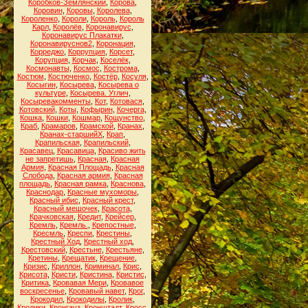
Коробков-Землянский
,
Корова
,
Коровин
,
Коровы
,
Королева
,
Короленко
,
Короли
,
Король
,
Король
Карл
,
Королёв
,
Коронавирус
,
Коронавирус Плакатки
,
Коронавируснов2
,
Коронация
,
Корреджо
,
Коррупция
,
Корсет
,
Корупция
,
Корчак
,
Коселёк
,
Космонавты
,
Космос
,
Кострома
,
Костюм
,
Костюченко
,
Костёр
,
Косуля
,
Косыгин
,
Косырева
,
Косырева о
культуре
,
Косырева. Углич
,
Косыревакомменты
,
Кот
,
Котовася
,
Котовский
,
Коты
,
Кофырин
,
Кочерга
,
Кошка
,
Кошки
,
Кошмар
,
Кощунство
,
Краб
,
Крамаров
,
Крамской
,
Кранах
,
Кранах-старшийХ
,
Крап
,
Крапильская
,
Крапильский
,
Красавец
,
Красавица
,
Красиво жить
не запретишь
,
Красная
,
Красная
Армия
,
Красная Площадь
,
Красная
Слобода
,
Красная армия
,
Красная
площадь
,
Красная рамка
,
Краснова
,
Краснодар
,
Красные мухоморы
,
Красный ибис
,
Красный крест
,
Красный мешочек
,
Красота
,
Крачковская
,
Кредит
,
Крейсер
,
Кремль
,
Кремль.
,
Крепостные
,
Кресмль
,
Креспи
,
Крестины
,
Крестный Ход
,
Крестный ход
,
Крестовский
,
Крестьне
,
Крестьяне
,
Кретины
,
Крещатик
,
Крещение
,
Кризис
,
Криллон
,
Криминал
,
Крис
,
Крисота
,
Кристи
,
Кристина
,
Кристис
,
Критика
,
Кровавая Мери
,
Кровавое
воскресенье
,
Кровавый навет
,
Крог
,
Крокодил
,
Крокодилы
,
Кролик
,
Кролики
,
Кронгауз
,
Кронштадт
,
Кросс
,