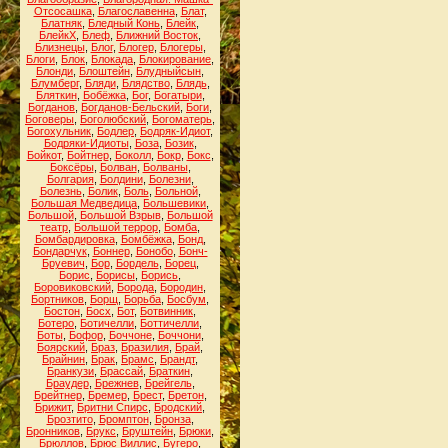
Отсосашка
,
Благославенна
,
Блат
,
Блатняк
,
Бледный Конь
,
Блейк
,
БлейкХ
,
Блеф
,
Ближний Восток
,
Близнецы
,
Блог
,
Блогер
,
Блогеры
,
Блоги
,
Блок
,
Блокада
,
Блокирование
,
Блонди
,
Блоштейн
,
Блудныйсын
,
Блумберг
,
Бляди
,
Блядство
,
Блядь
,
Бляткин
,
Бобёжка
,
Бог
,
Богатыри
,
Богданов
,
Богданов-Бельский
,
Боги
,
Боговеры
,
Боголюбский
,
Богоматерь
,
Богохульник
,
Бодлер
,
Бодряк-Идиот
,
Бодряки-Идиоты
,
Боза
,
Бозик
,
Бойкот
,
Бойтнер
,
Боколл
,
Бокр
,
Бокс
,
Боксёры
,
Болван
,
Болваны
,
Болгария
,
Болдини
,
Болезни
,
Болезнь
,
Болик
,
Боль
,
Больной
,
Большая Медведица
,
Большевики
,
Большой
,
Большой Взрыв
,
Большой
театр
,
Большой террор
,
Бомба
,
Бомбардировка
,
Бомбёжка
,
Бонд
,
Бондарчук
,
Боннер
,
Бонобо
,
Бонч-
Бруевич
,
Бор
,
Бордель
,
Борец
,
Борис
,
Борисы
,
Борись
,
Боровиковский
,
Борода
,
Бородин
,
Бортников
,
Борщ
,
Борьба
,
Босбум
,
Бостон
,
Босх
,
Бот
,
Ботвинник
,
Ботеро
,
Ботичелли
,
Боттичелли
,
Боты
,
Бофор
,
Боччоне
,
Боччони
,
Боярский
,
Браз
,
Бразилия
,
Брай
,
Брайнин
,
Брак
,
Брамс
,
Брандт
,
Бранкузи
,
Брассай
,
Браткин
,
Браудер
,
Брежнев
,
Брейгель
,
Брейтнер
,
Бремер
,
Брест
,
Бретон
,
Брижит
,
Бритни Спирс
,
Бродский
,
Брозтито
,
Бромптон
,
Бронза
,
Бронников
,
Брукс
,
Бруштейн
,
Брюки
,
Брюллов
,
Брюс Виллис
,
Бугеро
,