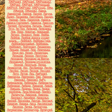
ЛЖРнов4
,
ЛЖРнов5
,
ЛЖРновое2
,
ЛЖРов2
,
ЛЖРов4
,
ЛЖРпрощай
,
ЛЖРпуб
,
ЛЖРтов2
,
ЛЖРуход1
,
ЛЖр
,
ЛЖрнов
,
ЛЖрнов2
,
Лавра
,
Лаврентий
,
Лавров
,
Лагеря
,
Лагуна
,
Ладен
,
Лазарева
,
Лангобард
,
Ландау
,
Ланкар
,
Лань
,
Ларионов
,
Лариса
,
Лариса Гнаткевич
,
Лариска
,
Ларссон
,
Латвия
,
Латынина
,
Латынь
,
Лашез
,
Лгун
,
Ле Пен
,
Лебедев
,
Лебедева
,
Лев
,
Леви
,
Левитан
,
Левицкий
,
Легрос
,
Ледокол
,
Леже
,
Лейба
,
Лейбов
,
Лейбов Дорога уходит
вдаль...
,
ЛейбовХ
,
Лейбова Гора
,
Лейбовбиография
,
Лейбовиц
,
Лейбович
,
Лейтенант
,
Лекаренко
,
Лекции
,
Лекция
,
Лем
,
Лемпицка
,
Ленд-лиз
,
Ленин
,
Ленинград
,
Ленказм
,
Леннон
,
Ленточки
,
Леонардо
,
Леонардо да Винчи
,
ЛеонардоХ
,
Леонида-отсосючка
,
Леонов
,
Леонтьев
,
Лепра
,
Лермонтов
,
Лес
,
Лесбиянки
,
Лесбо
,
Лесбос
,
Лесин
,
Лесков
,
Лессинг
,
Лето
,
Летов
,
Лец
,
ЛжРнов4
,
Лженаука
,
Лжепромо
,
Лжр
,
Лжрнов
,
Лжрнов2
,
Лжрнов3
,
ЛиРу
,
Либерализм
,
Либералы
,
Либерасты
,
Либерман
,
Либидо
,
Ливанов
,
Ливия
,
Лившиц
,
Лидеры
,
Лидка
,
Лидка-
проблядь
,
Лиза Морская
,
Ликбез
,
Лилипуты
,
Лимонов
,
Лимоны
,
Лингвист
,
Линдберг
,
Линкольн
,
Линней
,
Лиознова
,
Лиотар
,
ЛиотарХ
,
Лиригия
,
Лирика
,
Лиса
,
Лиснянская
,
Лисёнок
,
Литва
,
Литеатура
,
Литераторы
,
Литература
,
Литмузей
,