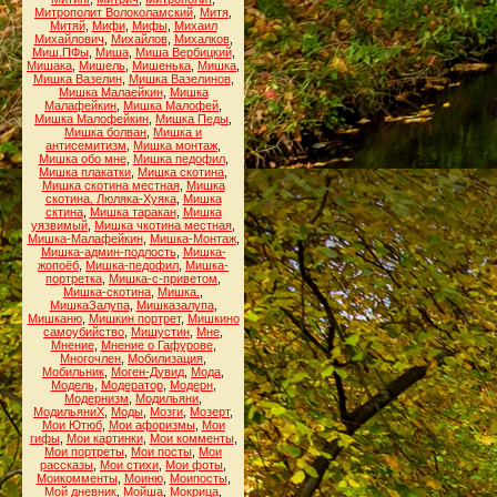
Митрополит Волоколамский
,
Митя
,
Митяй
,
Мифи
,
Мифы
,
Михаил
Михайлович
,
Михайлов
,
Михалков
,
Миш.ПФы
,
Миша
,
Миша Вербицкий
,
Мишака
,
Мишель
,
Мишенька
,
Мишка
,
Мишка Вазелин
,
Мишка Вазелинов
,
Мишка Малаейкин
,
Мишка
Малафейкин
,
Мишка Малофей
,
Мишка Малофейкин
,
Мишка Педы
,
Мишка болван
,
Мишка и
антисемитизм
,
Мишка монтаж
,
Мишка обо мне
,
Мишка педофил
,
Мишка плакатки
,
Мишка скотина
,
Мишка скотина местная
,
Мишка
скотина. Люляка-Хуяка
,
Мишка
сктина
,
Мишка таракан
,
Мишка
уязвимый
,
Мишка чкотина местная
,
Мишка-Малафейкин
,
Мишка-Монтаж
,
Мишка-админ-подлость
,
Мишка-
жопоёб
,
Мишка-педофил
,
Мишка-
портретка
,
Мишка-с-приветом
,
Мишка-скотина
,
Мишка.
,
МишкаЗалупа
,
Мишказалупа
,
Мишканю
,
Мишкин портрет
,
Мишкино
самоубийство
,
Мишустин
,
Мне
,
Мнение
,
Мнение о Гафурове
,
Многочлен
,
Мобилизация
,
Мобильник
,
Моген-Дувид
,
Мода
,
Модель
,
Модератор
,
Модерн
,
Модернизм
,
Модильяни
,
МодильяниХ
,
Моды
,
Мозги
,
Мозерт
,
Мои Ютюб
,
Мои афоризмы
,
Мои
гифы
,
Мои картинки
,
Мои комменты
,
Мои портреты
,
Мои посты
,
Мои
рассказы
,
Мои стихи
,
Мои фоты
,
Моикомменты
,
Моиню
,
Моипосты
,
Мой дневник
,
Мойша
,
Мокрица
,