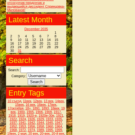
отсосунчик-пердунчик и
выдающийся диссидент Спринцовка-
Милованов!
Latest Month
December 2035
1
2
3
4
5
6
7
8
9
10
11
12
13
14
15
16
17
18
19
20
21
22
23
24
25
26
27
28
29
30
31
Search
Search:
Category:
Entry Tags
10 съезд
,
11век
,
12век
,
13 век
,
14век
,
15век
,
16 век
,
16век
,
17век
,
17октября
,
18+
,
1891
,
1893
,
18век
,
19
век
,
1900
,
1905
,
1906
,
1909
,
1917
,
1918
,
1919
,
1920-е
,
1920е-30е
,
1921
,
1922
,
1924
,
1926
,
1929
,
1933
,
1935
,
1937
,
1941
,
1942
,
1944
,
1945
,
1947
,
1952
,
1953
,
1956
,
1958
,
1960
,
1964
,
1968
,
1972
,
1974
,
1989
,
1995
,
1999
,
19век
,
2 мая
,
20 век
,
20-век
,
20-й век
,