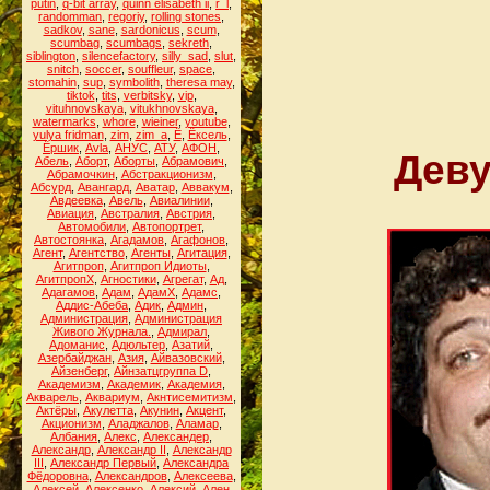
putin
,
q-bit array
,
quinn elisabeth ii
,
r_l
,
randomman
,
regoriy
,
rolling stones
,
sadkov
,
sane
,
sardonicus
,
scum
,
scumbag
,
scumbags
,
sekreth
,
siblington
,
silencefactory
,
silly_sad
,
slut
,
snitch
,
soccer
,
souffleur
,
space
,
stomahin
,
sup
,
symbolith
,
theresa may
,
tiktok
,
tits
,
verbitsky
,
vip
,
vituhnovskaya
,
vitukhnovskaya
,
watermarks
,
whore
,
wieiner
,
youtube
,
yulya fridman
,
zim
,
zim_a
,
Ё
,
Ёксель
,
Ёршик
,
Аvla
,
АНУС
,
АТУ
,
АФОН
,
Деву
Абель
,
Аборт
,
Аборты
,
Абрамович
,
Абрамочкин
,
Абстракционизм
,
Абсурд
,
Авангард
,
Аватар
,
Аввакум
,
Авдеевка
,
Авель
,
Авиалинии
,
Авиация
,
Австралия
,
Австрия
,
Автомобили
,
Автопортрет
,
Автостоянка
,
Агадамов
,
Агафонов
,
Агент
,
Агентство
,
Агенты
,
Агитация
,
Агитпроп
,
Агитпроп Идиоты
,
АгитпропХ
,
Агностики
,
Агрегат
,
Ад
,
Адагамов
,
Адам
,
АдамХ
,
Адамс
,
Аддис-Абеба
,
Адик
,
Админ
,
Администрация
,
Администрация
Живого Журнала.
,
Адмирал
,
Адоманис
,
Адюльтер
,
Азатий
,
Азербайджан
,
Азия
,
Айвазовский
,
Айзенберг
,
Айнзатцгруппа D
,
Академизм
,
Академик
,
Академия
,
Акварель
,
Аквариум
,
Акнтисемитизм
,
Актёры
,
Акулетта
,
Акунин
,
Акцент
,
Акционизм
,
Аладжалов
,
Аламар
,
Албания
,
Алекс
,
Александер
,
Александр
,
Александр II
,
Александр
III
,
Александр Первый
,
Александра
Фёдоровна
,
Александров
,
Алексеева
,
Алексей
,
Алексенко
,
Алексий
,
Ален