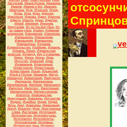
отсосунч
Засурский
,
Ивана Купала
,
Иванкина
,
Иванов
,
Иванов и Бог
,
Иваново
,
Иванушка
,
Игла
,
Игнатьев
,
Игнор
,
Игорь
,
Игра
,
Игры
,
Идеолог
,
Спринцов
Идеология
,
Идиома
,
Идиот
,
Идиотка
,
Идиото
,
Идиоты
,
Идиш
,
Идиётки
,
Иерей
,
Иеремия
,
Иероним
,
Иерусалим
,
Из-за-тра вки-убью
,
Из-
за-травки-убью
,
Изабел
,
Избиение
младенцев
,
Извержение
,
Извинение
,
Извращенец
,
Извращение
,
Извращения
,
Извращенка
,
ve
Извращенцы
,
Изгнание
,
Издевательство
,
Изобилие
,
Израиль
,
Израиль. Евреи
,
Израильская
агрессия
,
Изумруд
,
Ииу Сусираджа
,
Икинс
,
Икона
,
Иконы
,
Икра
,
Икусство
,
Иланский
,
Илия
,
Илларионов
,
Иллюзорный
,
Иллюстратор
,
Иллюстрации
,
Иллюстрация
,
Ильин
,
Ильинский
,
Ильф и Петров
,
Имажизм
,
Имгур
,
Иммануил
,
Иммиграция
,
Иммунитет
,
Император
,
Императрица
,
Империализм
,
Империя
,
Импичмент
,
Импотент
,
Импотент.
,
Импотенция
,
Импресионизм
,
Импрессионизм
,
Инагенты
,
Инакомыслие
,
Инаугурация
,
Инвалиды
,
Ингушетия
,
Индеец
,
Индейцы
,
Индия
,
Индия.
Фоты
,
Инет
,
Инженеры
,
Инквизиция
,
Инкуб
,
Иноагент
,
Инок
,
Иностранные
слова
,
Инстаграм
,
Интеграция
,
Интеллектуал
,
Интеллектуалы
,
Интеллигент
,
Интеллигенты
,
Интеллигенция
,
Интервью
,
Интересные лица
,
Интернет
,