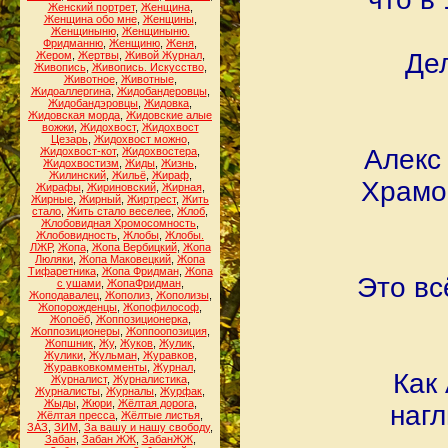
Женский портрет
,
Женщина
,
Женщина обо мне
,
Женщины
,
Женщиныню
,
Женщиныню.
Фридманню
,
Женщиню
,
Женя
,
Дел
Жером
,
Жертвы
,
Живой Журнал
,
Живопись
,
Живопись. Искусство
,
Животное
,
Животные
,
Жидоаллергина
,
Жидобандеровцы
,
Жидобандэровцы
,
Жидовка
,
Жидовская морда
,
Жидовские алые
вожжи
,
Жидохвост
,
Жидохвост
Цезарь
,
Жидохвост можно
,
Алекс 
Жидохвост-кот
,
Жидохвостера
,
Жидохвостизм
,
Жиды
,
Жизнь
,
Жилинский
,
Жильё
,
Жираф
,
Храмов
Жирафы
,
Жириновский
,
Жирная
,
Жирные
,
Жирный
,
Жиртрест
,
Жить
стало
,
Жить стало веселее
,
Жлоб
,
Жлобовидная Хромосомность
,
Жлобовидность
,
Жлобы
,
Жлобы.
ЛЖР
,
Жопа
,
Жопа Вербицкий
,
Жопа
Люляки
,
Жопа Маковецкий
,
Жопа
Тифаретника
,
Жопа Фридман
,
Жопа
Это вс
с ушами
,
ЖопаФридман
,
Жоподавалец
,
Жополиз
,
Жополизы
,
Жопорожденцы
,
Жопофилософ
,
Жопоёб
,
Жоппозиционерка
,
Жоппозиционеры
,
Жоппоопозиция
,
Жопшник
,
Жу
,
Жуков
,
Жулик
,
Жулики
,
Жульман
,
Журавков
,
Журавковкомменты
,
Журнал
,
Как
Журналист
,
Журналистика
,
Журналисты
,
Журналы
,
Журфак
,
Жыды
,
Жюри
,
Жёлтая дорога
,
нагл
Жёлтая пресса
,
Жёлтые листья
,
ЗАЗ
,
ЗИМ
,
За вашу и нашу свободу
,
Забан
,
Забан ЖЖ
,
ЗабанЖЖ
,