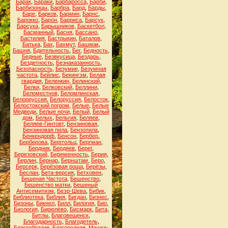
Барак
,
Бараки
,
Барбаросса
,
Барби
,
Барбизонцы
,
Барбра
,
Бард
,
Барды
,
Баре
,
Барков
,
Бармин
,
Барнс
,
Барокко
,
Барон
,
Барриса
,
Барсук
,
Барсука
,
Барышников
,
Баскетбол
,
Басманный
,
Басня
,
Бассано
,
Бастилия
,
Бастрыкин
,
Баталов
,
Батька
,
Бах
,
Бахмут
,
Башмак
,
Башня
,
Бдительность
,
Бег
,
Бедность
,
Бедные
,
Безвкусица
,
Бездарь
,
Бездетность
,
Безнаказанность
,
Безопасность
,
Безумие
,
Безумная
частота
,
Бейлис
,
Бекингэм
,
Белая
гвардия
,
Беленкин
,
Белинский
,
Белки
,
Белковский
,
Беллини
,
Беломестнов
,
Беломлинская
,
Белорруссия
,
Белоруссия
,
Белосток
,
Белостокский погром
,
Белые
,
Белые
Медведи
,
Белые ночи
,
Белый
,
Белый
дом
,
Белых
,
Бельгия
,
Беляев
,
Беляев-Гинтовт
,
Бензиновая
,
Бензиновая пила
,
Бензопила
,
Бенкендорф
,
Бенсон
,
Бербер
,
Берберова
,
Берггольц
,
Бергман
,
Бердник
,
Бердяев
,
Берег
,
Березовский
,
Беременность
,
Берия
,
Берлин
,
Бернар
,
Бернштам
,
Беро
,
Берсерк
,
Берёзовая роща
,
Берёзы
,
Беслан
,
Бета-версия
,
Бетховен
,
Бешеная Частота
,
Бешенство
,
Бешенство матки
,
Бешеный
Антисемитизм
,
Беэр-Шева
,
Бибик
,
Библиотека
,
Библия
,
Бигдан
,
Бизнес
,
Бизоны
,
Бикнел
,
Билл
,
Билогия
,
Био
,
Биология
,
Бирюлёво
,
Бисмарк
,
Бита
,
Битлы
,
Благовещенск
,
Благодарность
,
Благодетель
,
Благообразие
,
Благородная. Машка-