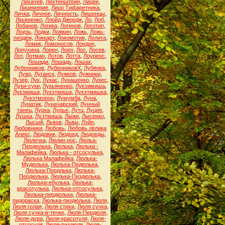
Лихачёв
,
Лихтенштейн
,
Лицей
,
Лицемерие
,
Лицо Тифаретника
,
Личка
,
Личное
,
Личность
,
Лишенцы
,
Лкьяненко
,
Ллойд Джордж
,
Ло
,
Лоб
,
Лобанов
,
Логика
,
Логинов
,
Логотип
,
Лодзь
,
Лодки
,
Ложкин
,
Ложь
,
Ложь-
пиздёж
,
Локкарт
,
Локомотив
,
Лолита
,
Ломик
,
Ломоносов
,
Лондон
,
Лопухина
,
Лорен
,
Лорп
,
Лос
,
Лосев
,
Лот
,
Лотман
,
Лотов
,
Лотта
,
Лоуренс
,
Лошади
,
Лошадь
,
Лошак
,
Лубенников
,
ЛубенниковХ
,
Лубянка
,
Лувр
,
Луганск
,
Лужков
,
Лужники
,
Лузер
,
Лук
,
Лукас
,
Лукашенко
,
Лукес
,
Луки-суки
,
Лукьяненко
,
Лукэимиша
,
Лукэмиша
,
Лукэтмиша
,
Лукэтмишка
,
Лукэтморон
,
Лумумба
,
Луна
,
Лунатик
,
Луначарский
,
Лунный
танец
,
Лурка
,
Лурье
,
Лутц
,
Луция
,
Лушка
,
Луэтмиша
,
Лыжи
,
Лысенко
,
Лысый
,
Львов
,
Львы
,
Лэйн
,
Любовники
,
Любовь
,
Любовь лёлика
Алекс
,
Людовик
,
Людоед
,
Людоеды
,
Люлечка
,
Люлин нос
,
Люльа-
Пердюлька
,
Люлька
,
Люлька -
Малафейка
,
Люлька - отсосулька
,
Люлька Малафейка
,
Люлька-
Мудюлька
,
Люлька-Педюлька
,
Люлька-Пердлька
,
Люлька-
Пердюлька
,
Люлька-Пиздюлька
,
Люлька-ебулька
,
Люлька-
красотулька
,
Люлька-отсосулька
,
Люлька-пердюлька
,
Люлька-
пидораска
,
Люлька-пиздюлька
,
Люля
,
Люля голая
,
Люля стихи
,
Люля сучка
,
Люля сучка-в-течке
,
Люля-Пердюля
,
Люля-дура
,
Люля-красотуля
,
Люля-
отсосуля
,
Люля-пиздюля
,
Люля-