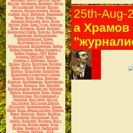
Висуны
,
Витамины
,
Виткевич
,
Витте
,
Витухновская
,
Витька
,
Витька-
25th-Aug-
дурачок
,
Витька-пиздяка
,
Витька-
тупарик
,
Витя
,
Вифлеем
,
Вишневый
,
Виька
,
Вкусы
,
Влад
,
Власть
,
Внешняя Монголия
,
Внук
,
Внуки
,
а Храмов 
Внучки
,
Вова
,
Вова Путин
,
Вовочка
,
Вода
,
Водевиль
,
Водка
,
Водород
,
Водородная бомба
,
Водочка
,
Водяра
,
Воеводский
,
Военачальники
,
"журнали
Военнопленные
,
Вождь
,
Возбудимость
,
Возврат
,
Вознесенский
,
Возрождение
,
Война
,
Война Украины
,
Война Украины-2
,
Война Украины. ЛЖР
,
Война
Украины.ЛЖРнов3
,
Война-
Украины-3
,
Войнович
,
Вокзал
,
Воланд
,
Волга
,
Волгоград
,
Волдерс
,
Волки
,
Волны
,
Вологда
,
Володин
,
Волосы
,
Волочкова
,
Волшебник
,
Волшебник Изумрудного города
,
Вольтер
,
Воля
,
Вонь
,
Вонючка
,
Вонючки
,
Воображение
,
Вооружение
,
Вопрос
,
Вопросы
,
Вор
,
Воробей
,
Воробьянинов
,
Воровство
,
Воронеж
,
Ворота
,
Ворошилов
,
Воры
,
Ворьё
,
Воскресенье
,
Воспоминания о
прошлом
,
Восстание
,
Восток
,
Востоковед
,
Восточная Европа
,
Восточное
,
Воцерковление
,
Вошак
,
Воши
,
Вошь. Мишка скотина
,
Вперде
,
Враги
,
Врангель
,
Врачи
,
Врубель
,
Вселенная
,
Вселеннная
,
Всех
банить
,
Всортире
,
Всхлипы
,
Всё с
заглотом
,
Вторая армия
,
Вузы
,
Вулкан
,
Вшивости
,
Выбегалло
,
Выборы
,
Выборы - 2018
,