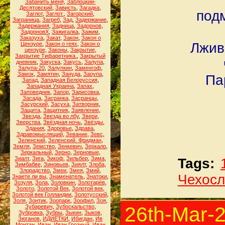
Забанить меня
,
Заблоцкий-
Десятовский
,
Зависть
,
Загадка
,
под
Заглот
,
Заглот.
,
Загорский
,
Заграница
,
Загреб
,
Зад
,
Задержание
,
Задержания
,
Задница
,
Задорнов
,
ЗадорновХ
,
Зажигалка
,
Зажим
,
Заказуха
,
Закат
,
Закон
,
Закон о
Лжив
Цензуре
,
Закон о геях
,
Закон о
цензуре
,
Законы
,
Закрытие
,
Закрытие Тифаретника.
,
Закрытый
дневник
,
Закуска
,
Закусь
,
Залупа
,
Залупа-20
,
Залупкин
,
Заменгоф
,
Замок
,
Замятин
,
Зануда
,
Заоупа
,
Па
Запад
,
Западная Белоруссия
,
Западная Украина
,
Запах
,
Заповедник
,
Запор
,
Зарисовка
,
Засада
,
Засранка
,
Засранцы
,
Засурский
,
Засуха
,
Затворник
,
Защита
,
Защитник
,
Заявление
,
Звезда
,
Звезда во лбу
,
Звери
,
Зверства
,
Звёздная ночь
,
Звёзды
,
Здания
,
Здоровье
,
Здрава
,
Здравомыслящий
,
Зевание
,
Зевс
,
Зеленский
,
Зеленский. Фридман
,
Земля
,
Земство
,
Зенкевич
,
Зеркало
,
Зеркальный
,
Зерно
,
Зерновые
,
Зиалт
,
Зига
,
Зикоф
,
Зильбер
,
Зима
,
Tags:
Зимбабве
,
Зиновьев
,
Зиялт
,
Злоба
,
Злорадство
,
Змеи
,
Змея
,
Змий
,
Чехосл
Знаете ли вы
,
Знаменатель
,
Знатоки
,
Зозуля
,
Зола
,
Золовкин
,
Золотарёв
,
Золото
,
Золотой Век
,
Золотой век
,
Золотой век Голландии
,
Золотусский
,
Золя
,
Зонтик
,
Зоопарк
,
Зоофил
,
Зоя
,
26th-Mar-
Зубаревич
,
Зубоскальство
,
Зубровка
,
Зубры
,
Зыкин
,
Зыков
,
Зюганов
,
ИДИЁТКИ
,
Ибигдан
,
Ив
Монтан
,
Иван
,
Иван Грозный
,
Иван