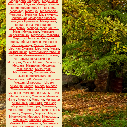
МедведевХ
,
Медведи
,
Мединский
,
Медицина
,
Медуза
,
Междусобойчик
,
Меир
,
Мейер
,
Мейзер
,
Мексика
,
Меламид
,
Мелещук
,
Мелитополь
,
Мелихово
,
Мельник
,
Мельниченко
,
Мемориал
,
Мемориал жертвам
голода в Ирландии
,
Менделеев
,
Менделеева
,
Мендельсон
,
Мендкович
,
Менора
,
Мент
,
Менты
,
Мень
,
Меньшевик
,
Меньшов
,
Мережковский
,
Мерзость
,
Мерзота
,
Мери Лу
,
Меркель
,
Меркулов
,
Меркурий
,
Мерседес
,
Мессерер
,
Мессершмидт
,
Месси
,
Мессия
,
Местная Скотина
,
Местные
,
Месть
,
Метальников
,
Метальников Углич и
бабушка
,
Метальников о Толстом
,
Метафизическая живопись
,
Метеорит
,
Метки
,
Мехмат
,
Мечников
,
Мещане
,
Мещанин
,
Мещанка
,
Мещанство
,
Мизантроп
,
Мизогинисты
,
Мизулина
,
Мик
Джаггер
,
Микеланджело
,
МикеланджелоХ
,
Микола Питерский
,
Микоян
,
Микрософт
,
Милан
,
Милиция
,
Милка
,
Милле
,
Миллер
,
Миллионы
,
Милляр
,
Милованов
,
Милонов
,
Милосердие
,
Мильштейн
,
Мильштейнню
,
Милюков
,
Мимоза
,
Минет
,
Минетка
,
Минетки
,
Минздрав
,
Мини-юбка
,
Министр
,
Министр
обороны
,
Министры
,
Миннелли
,
Минск
,
Минтчица
,
Мир
,
Мир во всём
мире
,
Мирзоян
,
Мирные
,
Миро
,
Миролюбие
,
Миронов
,
Мирослава
,
Мирювисч
,
Миссон
,
Мистика
,
Митина
,
Митина-жопа
,
Митинаню
,
Митинг
,
Митрич
,
Митрополит
,