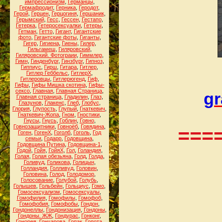
импрессионизм
,
Германцы
,
Гермафродит
,
Герника
,
Геродот
,
Герой
,
Герцен
,
Герцогиня
,
Гершаник
,
Герымский
,
Гесс
,
Гессен
,
Гестапо
,
Гетерка
,
Гетеросексуалки
,
Гетеры
,
Гетман
,
Гетто
,
Гигант
,
Гигантские
фото
,
Гигантские фоты
,
Гиганты
,
Гигер
,
Гигиена
,
Гиены
,
Гилер
,
Гильгамеш
,
Гиляровский
,
Гиляровский. Фотограии
,
Гиммлер
,
Гимн
,
Гинденбург
,
Гинзбург
,
Гипноз
,
Гиппиус
,
Гирш
,
Гитара
,
Гитлер
,
Гитлер Геббельс
,
ГитлерХ
,
Гитлеровцы
,
Гитлерюгенд
,
Гиф
,
Гифы
,
Гифы Мишка скотина
,
Гифы-
сексо
,
Главная
,
Главная Страница
,
g
Главная страница
,
Гладилин
,
Глаз
,
Глазунов
,
Глакенс
,
Глеб
,
Глобус
,
Глория
,
Глупость
,
Глупый
,
Гнаткевич
,
Гнаткевич-Жопа
,
Гном
,
Гностики
,
Гнусы
,
Гнусь
,
Гоблин
,
Говно
,
Говнозащитники
,
Говноёб
,
Говядина
,
===
Гоген
,
ГогенХ
,
Гоголб
,
Гоголь
,
Год
семьи
,
Годарр
,
Годовщина
,
Годовщина Путина
,
Годовщина-1
,
Годой
,
Гойя
,
ГойяХ
,
Гол
,
Голандия
,
Голая
,
Голая обезьяна
,
Голд
,
Голда
,
Голивуд
,
Голикова
,
Голицын
,
Голландия
,
Голливуд
,
Головин
,
Головина
,
Голод
,
Голодомор
,
Голосование
,
Голубой
,
Голубь
,
Голышев
,
Гольбейн
,
Гольциус
,
Гомо
,
Гомосексуализм
,
Гомосексуалы
,
Гомофилия
,
Гомофилы
,
Гомофоб
,
Гомофобия
,
Гомофобы
,
Гондон
,
Гондонеллы
,
Гондонизация
,
Гондоны
,
Гондоны. ЖЖ
,
Гондурас
,
Гонконг
,
Гонорея
,
Гончарова
,
Гопак
,
Гопота
,