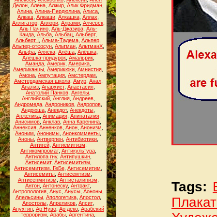
Делон
,
Алена
,
Алжир
,
Алик Фридман
,
Алина
,
Алина-Пердюлина
,
Алиса
,
Алкаш
,
Алкаши
,
Алкашка
,
Аллах
,
Аллигатор
,
Аллори
,
Алрами
,
Алчевск
,
Аль Пачино
,
Аль-Джазира
,
Аль-
Каида
,
Альба
,
Альбац
,
Альберт
,
Альберт I
,
Альма-Тадема
,
Альпер
,
Альпер-отсосун
,
Альтман
,
АльтманХ
,
Альфа
,
Аляска
,
Алёша
,
Алёшка
,
Алёшка-придурок
,
Амальрик
,
Аманда
,
Америк
,
Америка
,
Американцы
,
Америкюки
,
Амнистия
,
Амона
,
Ампутация
,
Амстердам
,
Амстердамская школа
,
Амур
,
Анал
,
Анализ
,
Анархист
,
Анастасия
,
Анатолий Панков
,
Ангелы
,
Английский
,
Англия
,
Андреев
,
Андромеда
,
Андроников
,
Андропов
,
Андрюша
,
Анекдот
,
Анекдоты
,
Анжелика
,
Анимация
,
Анинаталия
,
Анисимов
,
Анклав
,
Анна Каренина
,
Аннексия
,
Анненков
,
Анон
,
Анонизм
,
Аноним
,
Анонимы
,
Анонкомменты
,
Аноны
,
Антверпен
,
Антибиотики
,
Антигей
,
Антиемитизм
,
Антикомпромат
,
Антикультура
,
Антилопа гну
,
Антипушкин
,
Антисемит
,
Антисемитизм
,
Антисемитизм. ГеБе
,
Антисемитим
,
Антисемиты
,
Антисемтизм
,
Антисенмитизм
,
Антисталинизм
,
Tags:
Антон
,
Антонеску
,
Антракт
,
Антропология
,
Анус
,
Анусы
,
Аононы
,
Апельсины
,
Апологетика
,
Апостол
,
Плакат
Апостолы
,
Апреликов
,
Апсит
,
Апухтин
,
Ар Нуво
,
Ар деко
,
Арабский
терроризм
,
Арабы
,
Аргентина
,