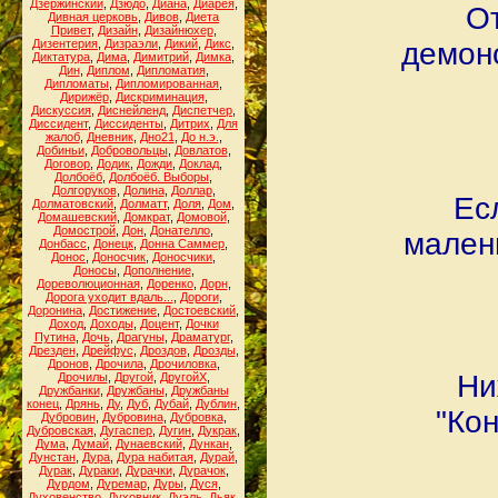
Дзержинский
,
Дзюдо
,
Диана
,
Диарея
,
О
Дивная церковь
,
Дивов
,
Диета
Привет
,
Дизайн
,
Дизайнюхер
,
Дизентерия
,
Дизраэли
,
Дикий
,
Дикс
,
демонс
Диктатура
,
Дима
,
Димитрий
,
Димка
,
Дин
,
Диплом
,
Дипломатия
,
Дипломаты
,
Дипломированная
,
Дирижёр
,
Дискриминация
,
Дискуссия
,
Диснейленд
,
Диспетчер
,
Диссидент
,
Диссиденты
,
Дитрих
,
Для
жалоб
,
Дневник
,
Дно21
,
До н.э.
,
Добиньи
,
Добровольцы
,
Довлатов
,
Договор
,
Додик
,
Дожди
,
Доклад
,
Долбоёб
,
Долбоёб. Выборы
,
Долгоруков
,
Долина
,
Доллар
,
Ес
Долматовский
,
Долматт
,
Доля
,
Дом
,
Домашевский
,
Домкрат
,
Домовой
,
Домострой
,
Дон
,
Донателло
,
мален
Донбасс
,
Донецк
,
Донна Саммер
,
Донос
,
Доносчик
,
Доносчики
,
Доносы
,
Дополнение
,
Дореволюционная
,
Доренко
,
Дорн
,
Дорога уходит вдаль...
,
Дороги
,
Доронина
,
Достижение
,
Достоевский
,
Доход
,
Доходы
,
Доцент
,
Дочки
Путина
,
Дочь
,
Драгуны
,
Драматург
,
Дрезден
,
Дрейфус
,
Дроздов
,
Дрозды
,
Дронов
,
Дрочила
,
Дрочиловка
,
Ни
Дрочилы
,
Другой
,
ДругойХ
,
Дружбанки
,
Дружбаны
,
Дружбаны
конец
,
Дрянь
,
Ду
,
Дуб
,
Дубай
,
Дублин
,
"Ко
Дубровин
,
Дубровина
,
Дубровка
,
Дубровская
,
Дугаспер
,
Дугин
,
Дукрак
,
Дума
,
Думай
,
Дунаевский
,
Дункан
,
Дунстан
,
Дура
,
Дура набитая
,
Дурай
,
Дурак
,
Дураки
,
Дурачки
,
Дурачок
,
Дурдом
,
Дуремар
,
Дуры
,
Дуся
,
Духовенство
,
Духовник
,
Дуэль
,
Дьяк
,