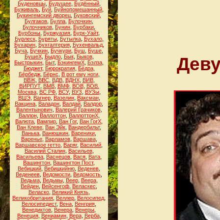
Буденовцы
,
Будущее
,
Будённый
,
Буживаль
,
Буй
,
Буйнопомешанный
,
Букингемский дворец
,
Буковский
,
Булгаков
,
Булла
,
Булочкин
,
Булочников
,
Бунин
,
Бурбаки
,
Бурбоны
,
Буржуазия
,
Бурк-Уайт
,
Бурлеск
,
Буряты
,
Бутылка
,
Бухало
,
Бухарин
,
Бухгалтерия
,
Бухенвальд
,
Буча
,
Бучкин
,
Бучкури
,
Буш
,
Буше
,
БушеХ
,
Быдло
,
Бык
,
Быков
,
Деву
Быстрыкин
,
Быт
,
БэкингемХ
,
Бэлза
,
Бюджет
,
Бюрократия
,
Бёдра
,
Бёрбедж
,
Бёрнс
,
В рот ему ноги
,
ВВЖ
,
ВВС
,
ВДВ
,
ВДНХ
,
ВИВ
,
ВИРПУТ
,
ВМВ
,
ВМФ
,
ВОВ
,
ВОВ.
Москва
,
ВС РФ
,
ВСУ
,
ВУЗ
,
ВУЗы
,
ВШЭ
,
Вагнер
,
Вазелин
,
Ваксман
,
Вакцина
,
Валадон
,
Валдай
,
Валдор
,
Валентынович
,
Валерий Грачиков
,
Валлон
,
Валлоттон
,
ВаллоттонХ
,
Валюта
,
Вампир
,
Ван Гог
,
Ван ГогХ
,
Ван Клеве
,
Ван Эйк
,
Вандербильт
,
Ванька
,
Ванюшкин
,
Вареники
,
Варенье
,
Варламов
,
Варшава
,
Варшавское гетто
,
Варяг
,
Василий
,
Василий Сталин
,
Васильев
,
Васильева
,
Васнецов
,
Вася
,
Вата
,
Вашингтон
,
Вашингтон Пост
,
Вебицкий
,
Вебицкийню
,
Веденев
,
Веденеев
,
Ведомости
,
Ведомость
,
Ведьма
,
Ведьмы
,
Веер
,
Веера
,
Вейден
,
Вейсенгоф
,
Веласкес
,
Веласко
,
Великий Князь
,
Великобритания
,
Веллер
,
Велосипед
,
Велосипедист
,
Вена
,
Венгрия
,
Венедиктов
,
Венера
,
Венеры
,
Венеция
,
Вениамин
,
Вера
,
Верба
,