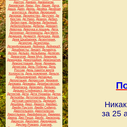
Дантон
,
Дарвин
,
Дарвинизм
,
Даревская
,
Дары
,
Дау
,
Дацик
,
Дача
,
Даша
,
Даян
,
Дверь
,
Двойка
,
Двойная
агентесса
,
Двойра
,
Дворецкий
,
Дворжак
,
Дворянство
,
Двучлен
,
Де
Кюстин
,
Де Ниро
,
Деанон
,
Дебил
,
Дебил-панк
,
Дебилки
,
Дебилный
,
Дебилообразы
,
Дебилы
,
Девиант
,
Девочка
,
Девочка и лошадь
,
Дега
,
Дегенерат
,
Дегенераты
,
Дед Митя
,
Дедищев
,
Дедмитя
,
Дедушка
,
Деев
,
Деев Шкабарнюк
,
Дезентерия
,
Дезертир
,
Дезертиры
,
Дезинформация
,
Дейнека
,
ДейнекаХ
,
Декабристы
,
Декарт
,
Делакруа
,
Делон
,
Дельво
,
Дельфины
,
Делягин
,
Демагогия
,
Деми Мур
,
Демидов
,
Демидова
,
Демография
,
Демократия
,
Демонстрация
,
Дени
,
Деникин
,
Денисова
,
День Победы
,
День
России
,
День памяти жертв
Холокоста
,
День рождения
,
Деньги
,
Деньрождения
,
Депардье
,
Депортация
,
Депрессия
,
Деревня
,
По
Держава
,
Державы
,
Дерибасовская
,
Дерипаска
,
Деркович
,
Дерьмо
,
Дерьмо-Стейнкрауз
,
Детдом
,
Детектив
,
Дети
,
Дети Украины
,
Детки
,
Деткоёбы
,
Детоторговец
,
Детсад
,
Детская смертность
,
Дефицит
,
Никак
Дешёвка
,
Джаз
,
Джанго
,
Джеймс
,
Джейн Пауэлл
,
Джейн Сеймур
,
Джентельмен
,
Джентилески
,
за 25 
Джентльмен
,
Джефферсон
,
Джимми
,
Джина
,
Джо Пеши
,
Джобс
,
Джоконда
,
Джонсон
,
Джоплинг
,
Джорджоне
,
Джулио Романо
,
Дзагоев
,