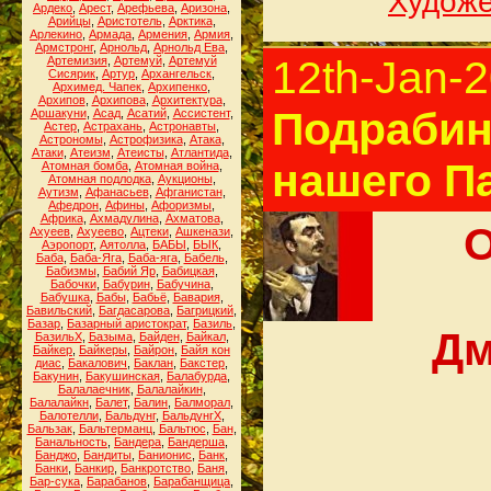
Худож
Ардеко
,
Арест
,
Арефьева
,
Аризона
,
Арийцы
,
Аристотель
,
Арктика
,
Арлекино
,
Армада
,
Армения
,
Армия
,
Армстронг
,
Арнольд
,
Арнольд Ева
,
12th-Jan-
Артемизия
,
Артемуй
,
Артемуй
Сисярик
,
Артур
,
Архангельск
,
Архимед. Чапек
,
Архипенко
,
Архипов
,
Архипова
,
Архитектура
,
Подрабин
Аршакуни
,
Асад
,
Асатий
,
Ассистент
,
Астер
,
Астрахань
,
Астронавты
,
Астрономы
,
Астрофизика
,
Атака
,
Атаки
,
Атеизм
,
Атеисты
,
Атлантида
,
нашего П
Атомная бомба
,
Атомная война
,
Атомная подлодка
,
Аукционы
,
Аутизм
,
Афанасьев
,
Афганистан
,
Афедрон
,
Афины
,
Афоризмы
,
Африка
,
Ахмадулина
,
Ахматова
,
О
Ахуеев
,
Ахуеево
,
Ацтеки
,
Ашкенази
,
Аэропорт
,
Аятолла
,
БАБЫ
,
БЫК
,
Баба
,
Баба-Яга
,
Баба-яга
,
Бабель
,
Бабизмы
,
Бабий Яр
,
Бабицкая
,
Бабочки
,
Бабурин
,
Бабучина
,
Бабушка
,
Бабы
,
Бабьё
,
Бавария
,
Бавильский
,
Багдасарова
,
Багрицкий
,
Базар
,
Базарный аристократ
,
Базиль
,
Дм
БазильХ
,
Базыма
,
Байден
,
Байкал
,
Байкер
,
Байкеры
,
Байрон
,
Байя кон
диас
,
Бакалович
,
Баклан
,
Бакстер
,
Бакунин
,
Бакушинская
,
Балабурда
,
Балалаечник
,
Балалайкин
,
Балалайкн
,
Балет
,
Балин
,
Балморал
,
Балотелли
,
Бальдунг
,
БальдунгХ
,
Бальзак
,
Бальтерманц
,
Бальтюс
,
Бан
,
Банальность
,
Бандера
,
Бандерша
,
Банджо
,
Бандиты
,
Банионис
,
Банк
,
Банки
,
Банкир
,
Банкротство
,
Баня
,
Бар-сука
,
Барабанов
,
Барабанщица
,