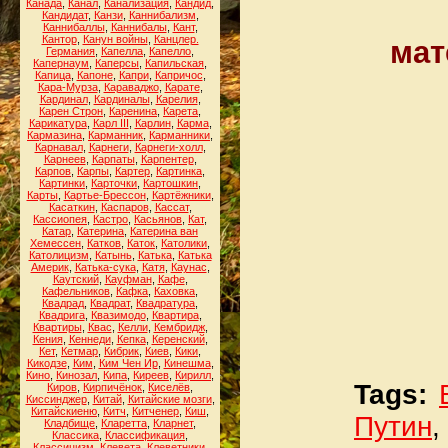
Канада
,
Канал
,
Канализация
,
Кандид
,
Кандидат
,
Канзи
,
Каннибализм
,
Каннибаллы
,
Каннибалы
,
Кант
,
Кантор
,
Канун войны
,
Канцлер.
мат
Германия
,
Капелла
,
Капелло
,
Капернаум
,
Каперсы
,
Капильская
,
Капица
,
Капоне
,
Капри
,
Капричос
,
Кара-Мурза
,
Караваджо
,
Карате
,
Кардинал
,
Кардиналы
,
Карелия
,
Карен Строн
,
Каренина
,
Карета
,
Карикатура
,
Карл III
,
Карлин
,
Карма
,
Кармазина
,
Карманник
,
Карманники
,
Карнавал
,
Карнеги
,
Карнеги-холл
,
Карнеев
,
Карпаты
,
Карпентер
,
Карпов
,
Карпы
,
Картер
,
Картинка
,
Картинки
,
Карточки
,
Картошкин
,
Карты
,
Картье-Брессон
,
Картёжники
,
Касаткин
,
Каспаров
,
Кассат
,
Кассиопея
,
Кастро
,
Касьянов
,
Кат
,
Катар
,
Катерина
,
Катерина ван
Хемессен
,
Катков
,
Каток
,
Католики
,
Католицизм
,
Катынь
,
Катька
,
Катька
Америк
,
Катька-сука
,
Катя
,
Каунас
,
Каутский
,
Кауфман
,
Кафе
,
Кафельников
,
Кафка
,
Каховка
,
Квадрад
,
Квадрат
,
Квадратура
,
Квадрига
,
Квазимодо
,
Квартира
,
Квартиры
,
Квас
,
Келли
,
Кембридж
,
Кения
,
Кеннеди
,
Кепка
,
Керенский
,
Кет
,
Кетмар
,
Кибрик
,
Киев
,
Кики
,
Кикодзе
,
Ким
,
Ким Чен Ир
,
Кинешма
,
Кино
,
Кинозал
,
Кипа
,
Киреев
,
Кирилл
,
Tags:
Киров
,
Кирпичёнок
,
Киселёв
,
Киссинджер
,
Китай
,
Китайские мозги
,
Китайскиеню
,
Китч
,
Китченер
,
Киш
,
Путин
,
Кладбище
,
Кларетта
,
Кларнет
,
Классика
,
Классификация
,
Классицизм
,
Клевета
,
Клеветники
,