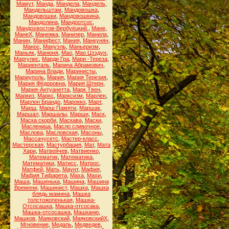
Мамут
,
Манда
,
Мандела
,
Мандель
,
Мандельштам
,
Мандовошка
,
Мандовошки
,
Мандовошкина
,
Мандолина
,
Мандоотсос
,
Мандохвостов-Вербуёцкий.
,
Мане
,
МанеХ
,
Манежка
,
Манизер
,
Манила
,
Манин
,
Манифест
,
Мания
,
Манкунян
,
Манос
,
Мануэль
,
Маньеризм
,
Маньяк
,
Манюня
,
Мао
,
Мао Цзэдун
,
Маргулис
,
Марди Гра
,
Мари -Тереза
,
Мариенталь
,
Марина Абрамович
,
Марина Влади
,
Маринисты
,
Мариуполь
,
Мария
,
Мария Терезия
,
Мария Фёдоровна
,
Мария Штерн
,
Мария-Антуанетта
,
Марк Твен
,
Маркиз
,
Маркс
,
Марксизм
,
Марлен
,
Марлон Брандо
,
Марокко
,
Март
,
Марш
,
Марш Памяти
,
Маршак
,
Маршал
,
Маршалы
,
Марши
,
Маск
,
Маска скорби
,
Маскава
,
Маски
,
Масленица
,
Масло сливочное
,
Маслова
,
Масловская
,
Масоны
,
Массачусетс
,
Мастер-класс
,
Мастерская
,
Мастурбация
,
Мат
,
Мата
Хари
,
Матвейчев
,
Матвиенко
,
Математик
,
Математика
,
Математики
,
Матисс
,
Матрос
,
Матфей
,
Мать
,
Маунт
,
Мафия
,
Мафия Тифарета
,
Маха
,
Махи
,
Маша
,
Машенька
,
Машина
,
Машина
Времени
,
Машинист
,
Машка
,
Машка
блядь мамина
,
Машка
толстожопенькая
,
Машка-
Отсосашка
,
Машка-отсосака
,
Машка-отсосашка
,
Машканю
,
Машков
,
Маяковский
,
МаяковскийХ
,
Мгновение
,
Медаль
,
Медведев
,