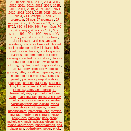
20-ый век
,
2002
,
2003
,
2004
,
2006
,
2010
,
2011
,
2012
,
2013
,
2014
,
2015
,
2016
,
2017
,
2018
,
2019
,
2020
,
2021
,
2022
,
2023
,
2024
,
2025
,
2026
,
20век
,
20см
,
21 Октября
,
21век
,
23
февраля
,
25 лет
,
27 февраля
,
27
января
,
30-е
,
3d
,
5 марта
,
53
,
531
,
57
,
5772
,
630
,
66300
,
666
,
7 октября
,
70-
е
,
70-е годы
,
70лет
,
777
,
88
,
9-ое
марта
,
9/11
,
90-е
,
920
,
:Адамс
,
XVII
съезд
,
a_n_d_r_u_s_h_a
,
abuse
,
aladdin_sane
,
anti-russian
,
anti-
semitism
,
anticlericalism
,
avla
,
bband
,
beef
,
beefeater
,
beilby
,
big bang
,
billy`s
band
,
bipedal
,
boobs
,
breaking news
,
cannes
,
ciu
,
cnn
,
congratulations
,
copyright
,
cuckold
,
cunt
,
dece
,
diapers
,
dugasper
,
dugusper
,
dw
,
einstein
,
eksray
,
eliyahu
,
email
,
english
,
erlang
,
fart
,
fat
,
filthy
,
filton
,
giphy
,
google
,
gudrun
,
hitler
,
hoodlum
,
hyperion
,
imgur
,
institute of modern russia
,
jackass
,
jewish
,
joe pesci
,
joseph brodsky
,
josephus
,
jukebox
,
kaganov
,
kazhdan
,
kds
,
kot_afromeeva
,
krall
,
lenkasm
,
leonid kaganov anti-semite
,
life
,
livejournal
,
lorp
,
lqp
,
mad
,
madonna
,
math
,
mathematiker
,
misha verbitsky
,
misha verbitsky anti-semite
,
misha
verbitsky rabid anti-semite
,
misha
verbitsky stool pigeon
,
moma
,
moonshiners
,
motherfuckers
,
movies
,
murals
,
murder
,
nasa
,
nazy
,
necax
,
neklyueva
,
nemtsov
,
new jersey
,
nickelback
,
nude
,
odessa
,
olegmi
,
ontd
,
oxana chelysheva
,
paperdaemon
,
phd
,
plagiarism
,
podrabinek
,
poper
,
prick
,