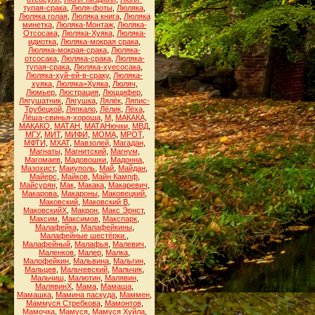
тупая-срака
,
Люля-фоты
,
Люляка
,
Люляка голая
,
Люляка книга
,
Люляка
минетка
,
Люляка-Монтаж
,
Люляка-
Отсосака
,
Люляка-Хуяка
,
Люляка-
идиотка
,
Люляка-мокрая срака
,
Люляка-мокрая-срака
,
Люляка-
отсосака
,
Люляка-срака
,
Люляка-
тупая-срака
,
Люляка-хуесосака
,
Люляка-хуй-ей-в-сраку
,
Люляка-
хуяка
,
Люляка=Хуяка
,
Люляч
,
Люмьер
,
Люстрация
,
Люццифер
,
Лягушатник
,
Лягушка
,
Лялёк
,
Ляпис-
Трубецкой
,
Ляпкало
,
Лёлик
,
Лёха
,
Лёша-свинья-хороша
,
М
,
МАКАКА
,
МАКАКО
,
МАТАН
,
МАТАНючки
,
МВД
,
МГУ
,
МИТ
,
МИФИ
,
МОМА
,
МРОТ
,
МФТИ
,
МХАТ
,
Мавзолей
,
Магадан
,
Магнаты
,
Магнитский
,
Магнум
,
Магомаев
,
Мадовошки
,
Мадонна
,
Мазохист
,
Маиуполь
,
Май
,
Майдан
,
Майерс
,
Майков
,
Майн Кампф
,
Майсурян
,
Мак
,
Макака
,
Макаревич
,
Макарова
,
Макароны
,
Маковецкий
,
Маковский
,
Маковский В
,
МаковскийХ
,
Макрон
,
Макс Эрнст
,
Максим
,
Максимов
,
Макспарк
,
Малафейка
,
Малафейкины
,
Малафейные шестёрки.
,
Малафейный
,
Малафья
,
Малевич
,
Маленков
,
Малер
,
Малка
,
Малофейкин
,
Мальвина
,
Мальгин
,
Мальцев
,
Мальчевский
,
Мальчик
,
Мальчиш
,
Малютин
,
Малявин
,
МалявинХ
,
Мама
,
Мамаша
,
Мамашка
,
Мамина паскуда
,
Маммен
,
Маммуся Стребкова
,
Мамонтов
,
Мамочка
,
Мамуся
,
Мамуся Хуйла
,