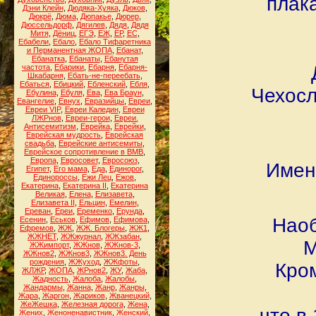
плак
Дэни Клейн
,
Дюдяка-Хуяка
,
Дюков
,
Дюкрё
,
Дюма
,
Дюпакье
,
Дюрер
,
Дюссельдорф
,
Дягилев
,
Дядя
,
Дядя
Митя
,
Дёниц
,
ЕГЭ
,
ЕЖ
,
ЕР
,
ЕС
,
Ебабели
,
Ебало
,
Ебало Тифаретника
и Перманентная ЖОПА
,
Ебанат
,
Ебанатка
,
Ебанаты
,
Ебанутая
частота
,
Ебарики
,
Ебарня
,
Ебарня-
Шкабарня
,
Ебать-не-переебать
,
Ебаться
,
Ебицкий
,
Ебленский
,
Ебля
,
Чехосл
Ебулина
,
Ебуля
,
Ева
,
Ева Браун
,
Евангелие
,
Евнух
,
Евразийцы
,
Евреи
,
Евреи VIP
,
Евреи Каледин
,
Евреи
ЛЖРнов
,
Евреи-герои
,
Евреи.
Антисемитизм
,
Еврейка
,
Еврейки
,
Еврейская мудрость
,
Еврейская
свадьба
,
Еврейские антисемиты
,
Еврейское сопротивление в ВМВ
,
Европа
,
Евросовет
,
Евросоюз
,
Имен
Египет
,
Его мама
,
Еда
,
Единорог
,
Единороссы
,
Ежи Лец
,
Ежов
,
Екатерина
,
Екатерина II
,
Екатерина
Великая
,
Елена
,
Елизавета
,
Елизавета II
,
Ельцин
,
Емелин
,
Ереван
,
Ереи
,
Еременко
,
Ерунда
,
Наоб
Есенин
,
Еськов
,
Ефимов
,
Ефимова
,
Ефремов
,
ЖЖ
,
ЖЖ. Блогеры
,
ЖЖ1
,
ЖЖНЕТ
,
ЖЖжурнал
,
ЖЖзабан
,
М
ЖЖимпорт
,
ЖЖнов
,
ЖЖнов-3
,
ЖЖнов2
,
ЖЖнов3
,
ЖЖнов3. День
рождения
,
ЖЖуход
,
ЖЖфоты
,
Кро
ЖЛЖР
,
ЖОПА
,
ЖРнов2
,
ЖУ
,
Жаба
,
Жадность
,
Жалоба
,
Жалобы
,
Жандармы
,
Жанна
,
Жанр
,
Жанры
,
Жара
,
Жаргон
,
Жариков
,
Жванецкий
,
ЖеЖешка
,
Железная дорога
,
Жена
,
что в
Жених
,
Женоненавистник
,
Женский
,