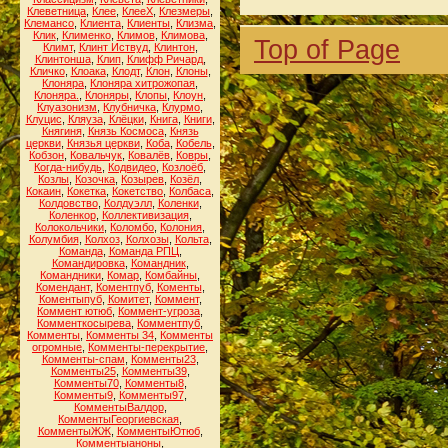
Клеветница
,
Клее
,
КлееХ
,
Клезмеры
,
Клемансо
,
Клиента
,
Клиенты
,
Клизма
,
Клик
,
Клименко
,
Климов
,
Климова
,
Top of Page
Климт
,
Клинт Иствуд
,
Клинтон
,
Клинтонша
,
Клип
,
Клифф Ричард
,
Кличко
,
Клоака
,
Клодт
,
Клон
,
Клоны
,
Клоняра
,
Клоняра хитрожопая
,
Клоняра.
,
Клоняры
,
Клопы
,
Клоун
,
Клуазонизм
,
Клубничка
,
Клурмо
,
Клуцис
,
Кляуза
,
Клёцки
,
Книга
,
Книги
,
Княгиня
,
Князь Космоса
,
Князь
церкви
,
Князья церкви
,
Коба
,
Кобель
,
Кобзон
,
Ковальчук
,
Ковалёв
,
Ковры
,
Когда-нибудь
,
Кодвидео
,
Козлоёб
,
Козлы
,
Козочка
,
Козырев
,
Козёл
,
Кокаин
,
Кокетка
,
Кокетство
,
Колбаса
,
Колдовство
,
Колдуэлл
,
Коленки
,
Коленкор
,
Коллективизация
,
Колокольчики
,
Коломбо
,
Колония
,
Колумбия
,
Колхоз
,
Колхозы
,
Кольта
,
Команда
,
Команда РПЦ
,
Командировка
,
Командник
,
Командники
,
Комар
,
Комбайны
,
Комендант
,
Коментпуб
,
Коменты
,
Коментыпуб
,
Комитет
,
Коммент
,
Коммент ютюб
,
Коммент-угроза
,
Комменткосырева
,
Комментпуб
,
Комменты
,
Комменты 34
,
Комменты
огромные
,
Комменты-перекрытие
,
Комменты-спам
,
Комменты23
,
Комменты25
,
Комменты39
,
Комменты70
,
Комменты8
,
Комменты9
,
Комменты97
,
КомментыВалдор
,
КомментыГеоргиевская
,
КомментыЖЖ
,
КомментыЮтюб
,
Комментыаноны
,