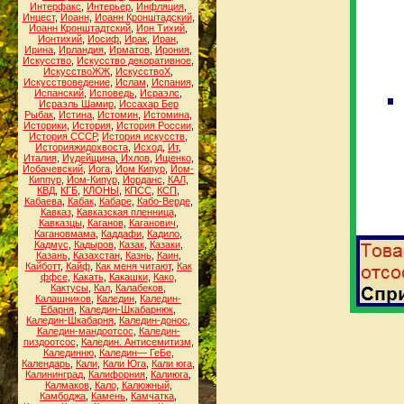
Интерфакс
,
Интерьер
,
Инфляция
,
Инцест
,
Иоанн
,
Иоанн Кронштадский
,
Иоанн Кронштадтский
,
Ион Тихий
,
Ионтихий
,
Иосиф
,
Ирак
,
Иран
,
Ирина
,
Ирландия
,
Ирматов
,
Ирония
,
Искусство
,
Искусство декоративное
,
ИскусствоЖЖ
,
ИскусствоХ
,
Искусствоведение
,
Ислам
,
Испания
,
Испанский
,
Исповедь
,
Исраэлс
,
Исраэль Шамир
,
Иссахар Бер
Рыбак
,
Истина
,
Истомин
,
Истомина
,
Историки
,
История
,
История России
,
История СССР
,
История искусств
,
Историяжидохвоста
,
Исход
,
Ит
,
Италия
,
Иудейщина
,
Ихлов
,
Ищенко
,
Йобачевский
,
Йога
,
Йом Кипур
,
Йом-
Киппур
,
Йом-Кипур
,
Йорданс
,
КАЛ
,
КВД
,
КГБ
,
КЛОНЫ
,
КПСС
,
КСП
,
Кабаева
,
Кабак
,
Кабаре
,
Кабо-Верде
,
Кавказ
,
Кавказская пленница
,
Кавказцы
,
Каганов
,
Каганович
,
Кагановмама
,
Каддафи
,
Кадило
,
Кадмус
,
Кадыров
,
Казак
,
Казаки
,
Казань
,
Казахстан
,
Казнь
,
Каин
,
Кайботт
,
Кайф
,
Как меня читают
,
Как
ффсе
,
Какать
,
Какашки
,
Како
,
Кактусы
,
Кал
,
Калабеков
,
Калашников
,
Каледин
,
Каледин-
Ебарня
,
Каледин-Шкабарнюк
,
Каледин-Шкабарня
,
Каледин-донос
,
Каледин-мандоотсос
,
Каледин-
пиздоотсос
,
Каледин. Антисемитизм
,
Калединню
,
Каледин— ГеБе
,
Календарь
,
Кали
,
Кали Юга
,
Кали юга
,
Калининград
,
Калифорния
,
Калиюга
,
Калмаков
,
Кало
,
Калюжный
,
Камбоджа
,
Камень
,
Камчатка
,