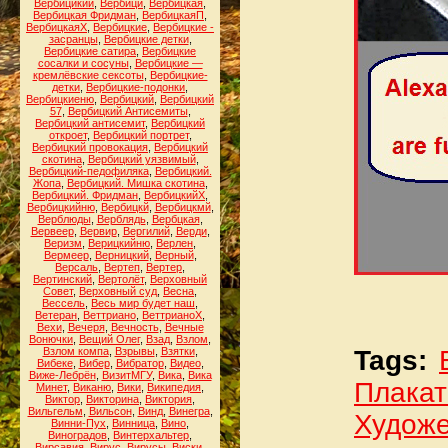
Вербицикий
,
Вербицй
,
Вербицкая
,
Вербицкая Фридман
,
ВербицкаяП
,
ВербицкаяХ
,
Вербицкие
,
Вербицкие -
засранцы
,
Вербицкие детки
,
Вербицкие сатира
,
Вербицкие
сосалки и сосуны
,
Вербицкие —
кремлёвские сексоты
,
Вербицкие-
детки
,
Вербицкие-подонки
,
Вербицкиеню
,
Вербицкий
,
Вербицкий
57
,
Вербицкий Антисемиты
,
Вербицкий антисемит
,
Вербицкий
откроет
,
Вербицкий портрет
,
Вербицкий провокация
,
Вербицкий
скотина
,
Вербицкий уязвимый
,
Вербицкий-педофиляка
,
Вербицкий.
Жопа
,
Вербицкий. Мишка скотина
,
Вербицкий. Фридман
,
ВербицкийХ
,
Вербицкийню
,
Вербицкй
,
Вербицкмй
,
Верблюды
,
Верблядь
,
Вербцкая
,
Вервеер
,
Вервир
,
Вергилий
,
Верди
,
Веризм
,
Верицкийню
,
Верлен
,
Вермеер
,
Верницкий
,
Верный
,
Версаль
,
Вертеп
,
Вертер
,
Вертинский
,
Вертолёт
,
Верховный
Совет
,
Верховный суд
,
Весна
,
Вессель
,
Весь мир будет наш
,
Ветеран
,
Веттриано
,
ВеттрианоХ
,
Вехи
,
Вечеря
,
Вечность
,
Вечные
Вонючки
,
Вещий Олег
,
Взад
,
Взлом
,
Взлом компа
,
Взрывы
,
Взятки
,
Tags:
Вибеке
,
Вибер
,
Вибратор
,
Видео
,
Виже-Лебрён
,
ВизитМГУ
,
Вика
,
Вика
Плакат
Минет
,
Виканю
,
Вики
,
Википедия
,
Виктор
,
Викторина
,
Виктория
,
Вильгельм
,
Вильсон
,
Винд
,
Винегра
,
Худож
Винни-Пух
,
Винница
,
Вино
,
Виноградов
,
Винтерхальтер
,
Вирсавия
,
Вирус
,
Вирусы
,
Виски
,