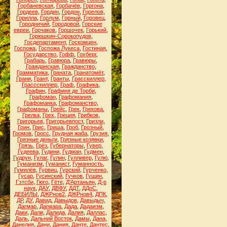
Горбаневская
,
Горбачёв
,
Горгона
,
Гордеев
,
Гордин
,
Гордон
,
Горелов
,
Горилла
,
Горлум
,
Горный
,
Горовец
,
Городничий
,
Городовой
,
Горские
евреи
,
Горчаков
,
Горшочек
,
Горький
,
Горюшкин-Сорокопудов
,
Госдепартамент
,
Госкомцен
,
Госпожа
,
Госпожа Лукеса
,
Гостиная
,
Государство
,
Гофф
,
Гохберг
,
Грабарь
,
Гравюра
,
Гравюры
,
Гражданская
,
Гражданство
,
Грамматика
,
Граната
,
Гранатомёт
,
Грани
,
Грант
,
Гранты
,
Грасскиллер
,
Грассскиллер
,
Граф
,
Графика
,
Графин
,
Графиня де Торби
,
Графоман
,
Графомания
,
Графоманка
,
Графоманство
,
Графоманы
,
Грейс
,
Грек
,
Грекова
,
Грелка
,
Грех
,
Греция
,
Грибков
,
Григорьев
,
Григорьевпост
,
Гризли
,
Грин
,
Грис
,
Гриша
,
Гроб
,
Грозный
,
Громов
,
Гросс
,
Грудная жаба
,
Грузия
,
Грязные деньги
,
Грязные козявки
,
Грязь
,
Грёз
,
Губернаторы
,
Гувер
,
Гудеева
,
Гудини
,
Гудман
,
Гудмен
,
Гудрун
,
Гулаг
,
Гулин
,
Гулливер
,
Гулю
,
Гуманизм
,
Гуманист
,
Гуманность
,
Гумилёв
,
Гурвиц
,
Гурский
,
Гурченко
,
Гусар
,
Гусинский
,
Гучков
,
Гущин
,
Гэтсби
,
Гюго
,
Гёте
,
Д'Артаньян
,
Д-р
наук
,
ДАУ
,
ДВФУ
,
ДДТ
,
ДДоС
,
ДЕБИЛЫ
,
ДЖРнов2
,
ДЖРнов4
,
ДПК
,
ДР
,
ДУ
,
Давид
,
Давыдов
,
Давыдыч
,
Дагмар
,
Дагмара
,
Дада
,
Дадаизм
,
Даки
,
Дали
,
Далида
,
Далия
,
Даллас
,
Даль
,
Дальний Восток
,
Дамы
,
Дана
,
Данелия
,
Дани
,
Дания
,
Данте
,
Дантес
,