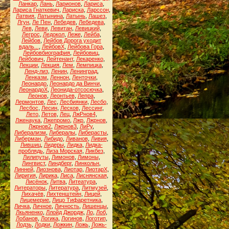
Ланкар
,
Лань
,
Ларионов
,
Лариса
,
Лариса Гнаткевич
,
Лариска
,
Ларссон
,
Латвия
,
Латынина
,
Латынь
,
Лашез
,
Лгун
,
Ле Пен
,
Лебедев
,
Лебедева
,
Лев
,
Леви
,
Левитан
,
Левицкий
,
Легрос
,
Ледокол
,
Леже
,
Лейба
,
Лейбов
,
Лейбов Дорога уходит
вдаль...
,
ЛейбовХ
,
Лейбова Гора
,
Лейбовбиография
,
Лейбовиц
,
Лейбович
,
Лейтенант
,
Лекаренко
,
Лекции
,
Лекция
,
Лем
,
Лемпицка
,
Ленд-лиз
,
Ленин
,
Ленинград
,
Ленказм
,
Леннон
,
Ленточки
,
Леонардо
,
Леонардо да Винчи
,
ЛеонардоХ
,
Леонида-отсосючка
,
Леонов
,
Леонтьев
,
Лепра
,
Лермонтов
,
Лес
,
Лесбиянки
,
Лесбо
,
Лесбос
,
Лесин
,
Лесков
,
Лессинг
,
Лето
,
Летов
,
Лец
,
ЛжРнов4
,
Лженаука
,
Лжепромо
,
Лжр
,
Лжрнов
,
Лжрнов2
,
Лжрнов3
,
ЛиРу
,
Либерализм
,
Либералы
,
Либерасты
,
Либерман
,
Либидо
,
Ливанов
,
Ливия
,
Лившиц
,
Лидеры
,
Лидка
,
Лидка-
проблядь
,
Лиза Морская
,
Ликбез
,
Лилипуты
,
Лимонов
,
Лимоны
,
Лингвист
,
Линдберг
,
Линкольн
,
Линней
,
Лиознова
,
Лиотар
,
ЛиотарХ
,
Лиригия
,
Лирика
,
Лиса
,
Лиснянская
,
Лисёнок
,
Литва
,
Литеатура
,
Литераторы
,
Литература
,
Литмузей
,
Лихачёв
,
Лихтенштейн
,
Лицей
,
Лицемерие
,
Лицо Тифаретника
,
Личка
,
Личное
,
Личность
,
Лишенцы
,
Лкьяненко
,
Ллойд Джордж
,
Ло
,
Лоб
,
Лобанов
,
Логика
,
Логинов
,
Логотип
,
Лодзь
,
Лодки
,
Ложкин
,
Ложь
,
Ложь-