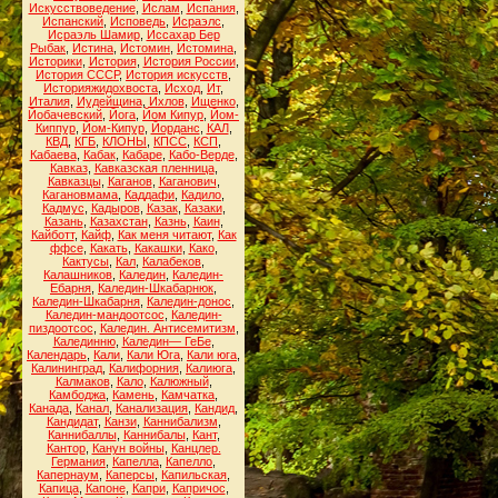
Искусствоведение
,
Ислам
,
Испания
,
Испанский
,
Исповедь
,
Исраэлс
,
Исраэль Шамир
,
Иссахар Бер
Рыбак
,
Истина
,
Истомин
,
Истомина
,
Историки
,
История
,
История России
,
История СССР
,
История искусств
,
Историяжидохвоста
,
Исход
,
Ит
,
Италия
,
Иудейщина
,
Ихлов
,
Ищенко
,
Йобачевский
,
Йога
,
Йом Кипур
,
Йом-
Киппур
,
Йом-Кипур
,
Йорданс
,
КАЛ
,
КВД
,
КГБ
,
КЛОНЫ
,
КПСС
,
КСП
,
Кабаева
,
Кабак
,
Кабаре
,
Кабо-Верде
,
Кавказ
,
Кавказская пленница
,
Кавказцы
,
Каганов
,
Каганович
,
Кагановмама
,
Каддафи
,
Кадило
,
Кадмус
,
Кадыров
,
Казак
,
Казаки
,
Казань
,
Казахстан
,
Казнь
,
Каин
,
Кайботт
,
Кайф
,
Как меня читают
,
Как
ффсе
,
Какать
,
Какашки
,
Како
,
Кактусы
,
Кал
,
Калабеков
,
Калашников
,
Каледин
,
Каледин-
Ебарня
,
Каледин-Шкабарнюк
,
Каледин-Шкабарня
,
Каледин-донос
,
Каледин-мандоотсос
,
Каледин-
пиздоотсос
,
Каледин. Антисемитизм
,
Калединню
,
Каледин— ГеБе
,
Календарь
,
Кали
,
Кали Юга
,
Кали юга
,
Калининград
,
Калифорния
,
Калиюга
,
Калмаков
,
Кало
,
Калюжный
,
Камбоджа
,
Камень
,
Камчатка
,
Канада
,
Канал
,
Канализация
,
Кандид
,
Кандидат
,
Канзи
,
Каннибализм
,
Каннибаллы
,
Каннибалы
,
Кант
,
Кантор
,
Канун войны
,
Канцлер.
Германия
,
Капелла
,
Капелло
,
Капернаум
,
Каперсы
,
Капильская
,
Капица
,
Капоне
,
Капри
,
Капричос
,