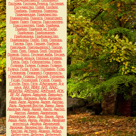
Госпожа
,
Госпожа Лукеса
,
Гостиная
,
Государство
,
Гофф
,
Гохберг
,
Грабарь
,
Гравюра
,
Гравюры
,
Гражданская
,
Гражданство
,
Грамматика
,
Граната
,
Гранатомёт
,
Грани
,
Грант
,
Гранты
,
Грасскиллер
,
Грассскиллер
,
Граф
,
Графика
,
Графин
,
Графиня де Торби
,
Графоман
,
Графомания
,
Графоманка
,
Графоманство
,
Графоманы
,
Грейс
,
Грек
,
Грекова
,
Грелка
,
Грех
,
Греция
,
Грибков
,
Григорьев
,
Григорьевпост
,
Гризли
,
Грин
,
Грис
,
Гриша
,
Гроб
,
Грозный
,
Громов
,
Гросс
,
Грудная жаба
,
Грузия
,
Грязные деньги
,
Грязные козявки
,
Грязь
,
Грёз
,
Губернаторы
,
Гувер
,
Гудеева
,
Гудини
,
Гудман
,
Гудмен
,
Гудрун
,
Гулаг
,
Гулин
,
Гулливер
,
Гулю
,
Гуманизм
,
Гуманист
,
Гуманность
,
Гумилёв
,
Гурвиц
,
Гурский
,
Гурченко
,
Гусар
,
Гусинский
,
Гучков
,
Гущин
,
Гэтсби
,
Гюго
,
Гёте
,
Д'Артаньян
,
Д-р
наук
,
ДАУ
,
ДВФУ
,
ДДТ
,
ДДоС
,
ДЕБИЛЫ
,
ДЖРнов2
,
ДЖРнов4
,
ДПК
,
ДР
,
ДУ
,
Давид
,
Давыдов
,
Давыдыч
,
Дагмар
,
Дагмара
,
Дада
,
Дадаизм
,
Даки
,
Дали
,
Далида
,
Далия
,
Даллас
,
Даль
,
Дальний Восток
,
Дамы
,
Дана
,
Данелия
,
Дани
,
Дания
,
Данте
,
Дантес
,
Дантон
,
Дарвин
,
Дарвинизм
,
Даревская
,
Дары
,
Дау
,
Дацик
,
Дача
,
Даша
,
Даян
,
Дверь
,
Двойка
,
Двойная
агентесса
,
Двойра
,
Дворецкий
,
Дворжак
,
Дворянство
,
Двучлен
,
Де
Кюстин
,
Де Ниро
,
Деанон
,
Дебил
,
Дебил-панк
,
Дебилки
,
Дебилный
,