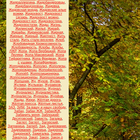
Жидоаллергина
,
Жидобандеровцы
,
Жидобандэровцы
,
Жидовка
,
Жидовская морда
,
Жидовские алые
вожжи
,
Жидохвост
,
Жидохвост
Цезарь
,
Жидохвост можно
,
Жидохвост-кот
,
Жидохвостера
,
Жидохвостизм
,
Жиды
,
Жизнь
,
Жилинский
,
Жильё
,
Жираф
,
Жирафы
,
Жириновский
,
Жирная
,
Жирные
,
Жирный
,
Жиртрест
,
Жить
стало
,
Жить стало веселее
,
Жлоб
,
Жлобовидная Хромосомность
,
Жлобовидность
,
Жлобы
,
Жлобы.
ЛЖР
,
Жопа
,
Жопа Вербицкий
,
Жопа
Люляки
,
Жопа Маковецкий
,
Жопа
Тифаретника
,
Жопа Фридман
,
Жопа
с ушами
,
ЖопаФридман
,
Жоподавалец
,
Жополиз
,
Жополизы
,
Жопорожденцы
,
Жопофилософ
,
Жопоёб
,
Жоппозиционерка
,
Жоппозиционеры
,
Жоппоопозиция
,
Жопшник
,
Жу
,
Жуков
,
Жулик
,
Жулики
,
Жульман
,
Журавков
,
Журавковкомменты
,
Журнал
,
Журналист
,
Журналистика
,
Журналисты
,
Журналы
,
Журфак
,
Жыды
,
Жюри
,
Жёлтая дорога
,
Жёлтая пресса
,
Жёлтые листья
,
ЗАЗ
,
ЗИМ
,
За вашу и нашу свободу
,
Забан
,
Забан ЖЖ
,
ЗабанЖЖ
,
Забанить меня
,
Заблоцкий-
Десятовский
,
Зависть
,
Загадка
,
Заглот
,
Заглот.
,
Загорский
,
Заграница
,
Загреб
,
Зад
,
Задержание
,
Задержания
,
Задница
,
Задорнов
,
ЗадорновХ
,
Зажигалка
,
Зажим
,
Заказуха
,
Закат
,
Закон
,
Закон о