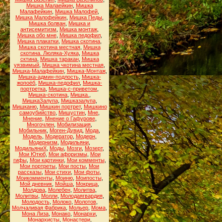
Мишка Малаейкин
,
Мишка
Малафейкин
,
Мишка Малофей
,
Мишка Малофейкин
,
Мишка Педы
,
Мишка болван
,
Мишка и
антисемитизм
,
Мишка монтаж
,
Мишка обо мне
,
Мишка педофил
,
Мишка плакатки
,
Мишка скотина
,
Мишка скотина местная
,
Мишка
скотина. Люляка-Хуяка
,
Мишка
сктина
,
Мишка таракан
,
Мишка
уязвимый
,
Мишка чкотина местная
,
Мишка-Малафейкин
,
Мишка-Монтаж
,
Мишка-админ-подлость
,
Мишка-
жопоёб
,
Мишка-педофил
,
Мишка-
портретка
,
Мишка-с-приветом
,
Мишка-скотина
,
Мишка.
,
МишкаЗалупа
,
Мишказалупа
,
Мишканю
,
Мишкин портрет
,
Мишкино
самоубийство
,
Мишустин
,
Мне
,
Мнение
,
Мнение о Гафурове
,
Многочлен
,
Мобилизация
,
Мобильник
,
Моген-Дувид
,
Мода
,
Модель
,
Модератор
,
Модерн
,
Модернизм
,
Модильяни
,
МодильяниХ
,
Моды
,
Мозги
,
Мозерт
,
Мои Ютюб
,
Мои афоризмы
,
Мои
гифы
,
Мои картинки
,
Мои комменты
,
Мои портреты
,
Мои посты
,
Мои
рассказы
,
Мои стихи
,
Мои фоты
,
Моикомменты
,
Моиню
,
Моипосты
,
Мой дневник
,
Мойша
,
Мокрица
,
Молдова
,
Молебен
,
Молитва
,
Молитвы
,
Молли
,
Молодаягвардия
,
Молодость
,
Молоко
,
Молотов
,
Молчаливая Фабрика
,
Мольер
,
Мома
,
Мона Лиза
,
Монако
,
Монархи
,
Монархисты
,
Монастери
,