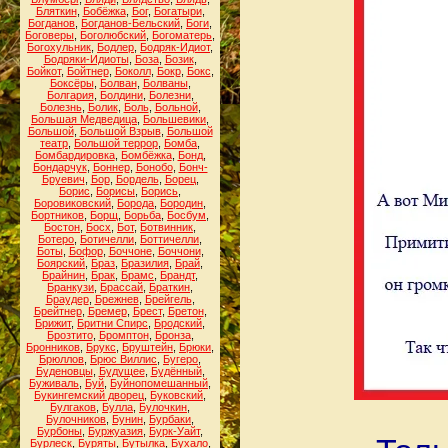
Бляткин
,
Бобёжка
,
Бог
,
Богатыри
,
Богданов
,
Богданов-Бельский
,
Боги
,
Боговеры
,
Боголюбский
,
Богоматерь
,
Богохульник
,
Бодлер
,
Бодряк-Идиот
,
Бодряки-Идиоты
,
Боза
,
Бозик
,
Бойкот
,
Бойтнер
,
Боколл
,
Бокр
,
Бокс
,
Боксёры
,
Болван
,
Болваны
,
Болгария
,
Болдини
,
Болезни
,
Болезнь
,
Болик
,
Боль
,
Больной
,
Большая Медведица
,
Большевики
,
Большой
,
Большой Взрыв
,
Большой
театр
,
Большой террор
,
Бомба
,
Бомбардировка
,
Бомбёжка
,
Бонд
,
Бондарчук
,
Боннер
,
Бонобо
,
Бонч-
Бруевич
,
Бор
,
Бордель
,
Борец
,
Борис
,
Борисы
,
Борись
,
Боровиковский
,
Борода
,
Бородин
,
Бортников
,
Борщ
,
Борьба
,
Босбум
,
Бостон
,
Босх
,
Бот
,
Ботвинник
,
Ботеро
,
Ботичелли
,
Боттичелли
,
Боты
,
Бофор
,
Боччоне
,
Боччони
,
Боярский
,
Браз
,
Бразилия
,
Брай
,
Брайнин
,
Брак
,
Брамс
,
Брандт
,
Бранкузи
,
Брассай
,
Браткин
,
Браудер
,
Брежнев
,
Брейгель
,
Брейтнер
,
Бремер
,
Брест
,
Бретон
,
Брижит
,
Бритни Спирс
,
Бродский
,
Брозтито
,
Бромптон
,
Бронза
,
Бронников
,
Брукс
,
Бруштейн
,
Брюки
,
Брюллов
,
Брюс Виллис
,
Бугеро
,
Буденовцы
,
Будущее
,
Будённый
,
Буживаль
,
Буй
,
Буйнопомешанный
,
Букингемский дворец
,
Буковский
,
Булгаков
,
Булла
,
Булочкин
,
Булочников
,
Бунин
,
Бурбаки
,
Бурбоны
,
Буржуазия
,
Бурк-Уайт
,
Бурлеск
,
Буряты
,
Бутылка
,
Бухало
,