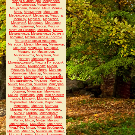
голода в Ирландии
,
Менделеев
,
Менделеева
,
Мендельсон
,
Мендкович
,
Менора
,
Мент
,
Менты
,
Мень
,
Меньшевик
,
Меньшов
,
Мережковский
,
Мерзость
,
Мерзота
,
Мери Лу
,
Меркель
,
Меркулов
,
Меркурий
,
Мерседес
,
Мессерер
,
Мессершмидт
,
Месси
,
Мессия
,
Местная Скотина
,
Местные
,
Месть
,
Метальников
,
Метальников Углич и
бабушка
,
Метальников о Толстом
,
Метафизическая живопись
,
Метеорит
,
Метки
,
Мехмат
,
Мечников
,
Мещане
,
Мещанин
,
Мещанка
,
Мещанство
,
Мизантроп
,
Мизогинисты
,
Мизулина
,
Мик
Джаггер
,
Микеланджело
,
МикеланджелоХ
,
Микола Питерский
,
Микоян
,
Микрософт
,
Милан
,
Милиция
,
Милка
,
Милле
,
Миллер
,
Миллионы
,
Милляр
,
Милованов
,
Милонов
,
Милосердие
,
Мильштейн
,
Мильштейнню
,
Милюков
,
Мимоза
,
Минет
,
Минетка
,
Минетки
,
Минздрав
,
Мини-юбка
,
Министр
,
Министр
обороны
,
Министры
,
Миннелли
,
Минск
,
Минтчица
,
Мир
,
Мир во всём
мире
,
Мирзоян
,
Мирные
,
Миро
,
Миролюбие
,
Миронов
,
Мирослава
,
Мирювисч
,
Миссон
,
Мистика
,
Митина
,
Митина-жопа
,
Митинаню
,
Митинг
,
Митрич
,
Митрополит
,
Митрополит Волоколамский
,
Митя
,
Митяй
,
Мифи
,
Мифы
,
Михаил
Михайлович
,
Михайлов
,
Михалков
,
Миш.ПФы
,
Миша
,
Миша Вербицкий
,
Мишака
,
Мишель
,
Мишенька
,
Мишка
,
Мишка Вазелин
,
Мишка Вазелинов
,