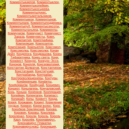
Комментыкарпов
,
Комментыклон
,
Комментыкопейкин
,
Комментыкосырева
,
Комментылукес
,
Комментыметальников
,
Комментымои
,
Комментынов
,
Комментыпанк
,
Комментыподдержка
,
Комментыпуб
,
Комментысексоты
,
Комментытатьяна
,
Коммменты
,
Коммунизм
,
Коммунист
,
Коммунист.
Зараза
,
Коммунисты
,
Комп
,
Компартия
,
Компграфика
,
Компиляция
,
Композитор
,
Композиция
,
Компьютер
,
Комсомол
,
Комсомолка
,
Комсомолки
,
Конан
Дойл
,
Кондопога
,
Кондрашова
,
Конец
Тифаретника
,
Конец света
,
Кони
,
Конквест
,
Конкурс
,
Конкурс-Эссе
,
Кононов
,
Конопля
,
Консерватория
,
Константин Долматов
,
Константинов
,
Констатация
,
Конституция
,
Контрабанда
,
Контрабас
,
Контрреволюционеры
,
Контуры
,
Конференции
,
Конфеты
,
Конформизм
,
Конфуций
,
Концевич
,
Концерт
,
Концлагерь
,
Кончаловский
,
Конь
,
Коньки
,
Конёнков
,
Кооперация
,
Копейкин
,
Копенгаген
,
Копипаст
,
Копирайт
,
Копы
,
Корветт
,
Корда
,
Корея
,
Коржавин
,
Коринт
,
Кормление
грудью
,
Кормон
,
Корни волос
,
Коро
,
Коробков-Землянский
,
Корова
,
Коровин
,
Коровы
,
Королева
,
Короленко
,
Короли
,
Король
,
Король
Карл
,
Королёв
,
Коронавирус
,
Коронавирус Плакатки
,
Коронавируснов2
,
Коронация
,