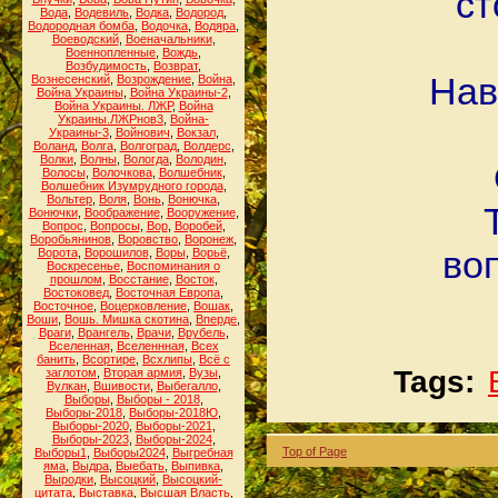
ст
Вода
,
Водевиль
,
Водка
,
Водород
,
Водородная бомба
,
Водочка
,
Водяра
,
Воеводский
,
Военачальники
,
Военнопленные
,
Вождь
,
Возбудимость
,
Возврат
,
Нав
Вознесенский
,
Возрождение
,
Война
,
Война Украины
,
Война Украины-2
,
Война Украины. ЛЖР
,
Война
Украины.ЛЖРнов3
,
Война-
Украины-3
,
Войнович
,
Вокзал
,
Воланд
,
Волга
,
Волгоград
,
Волдерс
,
Волки
,
Волны
,
Вологда
,
Володин
,
Волосы
,
Волочкова
,
Волшебник
,
Волшебник Изумрудного города
,
Вольтер
,
Воля
,
Вонь
,
Вонючка
,
Вонючки
,
Воображение
,
Вооружение
,
Вопрос
,
Вопросы
,
Вор
,
Воробей
,
Воробьянинов
,
Воровство
,
Воронеж
,
во
Ворота
,
Ворошилов
,
Воры
,
Ворьё
,
Воскресенье
,
Воспоминания о
прошлом
,
Восстание
,
Восток
,
Востоковед
,
Восточная Европа
,
Восточное
,
Воцерковление
,
Вошак
,
Воши
,
Вошь. Мишка скотина
,
Вперде
,
Враги
,
Врангель
,
Врачи
,
Врубель
,
Вселенная
,
Вселеннная
,
Всех
банить
,
Всортире
,
Всхлипы
,
Всё с
Tags:
заглотом
,
Вторая армия
,
Вузы
,
Вулкан
,
Вшивости
,
Выбегалло
,
Выборы
,
Выборы - 2018
,
Выборы-2018
,
Выборы-2018Ю
,
Выборы-2020
,
Выборы-2021
,
Выборы-2023
,
Выборы-2024
,
Top of Page
Выборы1
,
Выборы2024
,
Выгребная
яма
,
Выдра
,
Выебать
,
Выпивка
,
Выродки
,
Высоцкий
,
Высоцкий-
цитата
,
Выставка
,
Высшая Власть
,