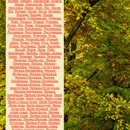
пиздёж
,
Локкарт
,
Локомотив
,
Лолита
,
Ломик
,
Ломоносов
,
Лондон
,
Лопухина
,
Лорен
,
Лорп
,
Лос
,
Лосев
,
Лот
,
Лотман
,
Лотов
,
Лотта
,
Лоуренс
,
Лошади
,
Лошадь
,
Лошак
,
Лубенников
,
ЛубенниковХ
,
Лубянка
,
Лувр
,
Луганск
,
Лужков
,
Лужники
,
Лузер
,
Лук
,
Лукас
,
Лукашенко
,
Лукес
,
Луки-суки
,
Лукьяненко
,
Лукэимиша
,
Лукэмиша
,
Лукэтмиша
,
Лукэтмишка
,
Лукэтморон
,
Лумумба
,
Луна
,
Лунатик
,
Луначарский
,
Лунный
танец
,
Лурка
,
Лурье
,
Лутц
,
Луция
,
Лушка
,
Луэтмиша
,
Лыжи
,
Лысенко
,
Лысый
,
Львов
,
Львы
,
Лэйн
,
Любовники
,
Любовь
,
Любовь лёлика
Алекс
,
Людовик
,
Людоед
,
Людоеды
,
Люлечка
,
Люлин нос
,
Люльа-
Пердюлька
,
Люлька
,
Люлька -
Малафейка
,
Люлька - отсосулька
,
Люлька Малафейка
,
Люлька-
Мудюлька
,
Люлька-Педюлька
,
Люлька-Пердлька
,
Люлька-
Пердюлька
,
Люлька-Пиздюлька
,
Люлька-ебулька
,
Люлька-
красотулька
,
Люлька-отсосулька
,
Люлька-пердюлька
,
Люлька-
пидораска
,
Люлька-пиздюлька
,
Люля
,
Люля голая
,
Люля стихи
,
Люля сучка
,
Люля сучка-в-течке
,
Люля-Пердюля
,
Люля-дура
,
Люля-красотуля
,
Люля-
отсосуля
,
Люля-пиздюля
,
Люля-
тупая-срака
,
Люля-фоты
,
Люляка
,
Люляка голая
,
Люляка книга
,
Люляка
минетка
,
Люляка-Монтаж
,
Люляка-
Отсосака
,
Люляка-Хуяка
,
Люляка-
идиотка
,
Люляка-мокрая срака
,
Люляка-мокрая-срака
,
Люляка-