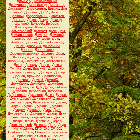
Дирижёр
,
Дискриминация
,
Дискуссия
,
Диснейленд
,
Диспетчер
,
Диссидент
,
Диссиденты
,
Дитрих
,
Для
жалоб
,
Дневник
,
Дно21
,
До н.э.
,
Добиньи
,
Добровольцы
,
Довлатов
,
Договор
,
Додик
,
Дожди
,
Доклад
,
Долбоёб
,
Долбоёб. Выборы
,
Долгоруков
,
Долина
,
Доллар
,
Долматовский
,
Долматт
,
Доля
,
Дом
,
Домашевский
,
Домкрат
,
Домовой
,
Домострой
,
Дон
,
Донателло
,
Донбасс
,
Донецк
,
Донна Саммер
,
Донос
,
Доносчик
,
Доносчики
,
Доносы
,
Дополнение
,
Дореволюционная
,
Доренко
,
Дорн
,
Дорога уходит вдаль...
,
Дороги
,
Доронина
,
Достижение
,
Достоевский
,
Доход
,
Доходы
,
Доцент
,
Дочки
Путина
,
Дочь
,
Драгуны
,
Драматург
,
Дрезден
,
Дрейфус
,
Дроздов
,
Дрозды
,
Дронов
,
Дрочила
,
Дрочиловка
,
Дрочилы
,
Другой
,
ДругойХ
,
Дружбанки
,
Дружбаны
,
Дружбаны
конец
,
Дрянь
,
Ду
,
Дуб
,
Дубай
,
Дублин
,
Дубровин
,
Дубровина
,
Дубровка
,
Дубровская
,
Дугаспер
,
Дугин
,
Дукрак
,
Дума
,
Думай
,
Дунаевский
,
Дункан
,
Дунстан
,
Дура
,
Дура набитая
,
Дурай
,
Дурак
,
Дураки
,
Дурачки
,
Дурачок
,
Дурдом
,
Дуремар
,
Дуры
,
Дуся
,
Духовенство
,
Духовник
,
Дуэль
,
Дьяк
,
Дэни Клейн
,
Дюдяка-Хуяка
,
Дюков
,
Дюкрё
,
Дюма
,
Дюпакье
,
Дюрер
,
Дюссельдорф
,
Дягилев
,
Дядя
,
Дядя
Митя
,
Дёниц
,
ЕГЭ
,
ЕЖ
,
ЕР
,
ЕС
,
Ебабели
,
Ебало
,
Ебало Тифаретника
и Перманентная ЖОПА
,
Ебанат
,
Ебанатка
,
Ебанаты
,
Ебанутая