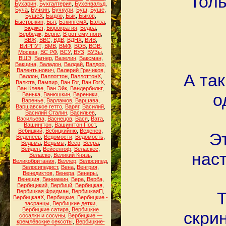
Тол
Бухарин
,
Бухгалтерия
,
Бухенвальд
,
Буча
,
Бучкин
,
Бучкури
,
Буш
,
Буше
,
БушеХ
,
Быдло
,
Бык
,
Быков
,
Быстрыкин
,
Быт
,
БэкингемХ
,
Бэлза
,
Бюджет
,
Бюрократия
,
Бёдра
,
Бёрбедж
,
Бёрнс
,
В рот ему ноги
,
ВВЖ
,
ВВС
,
ВДВ
,
ВДНХ
,
ВИВ
,
ВИРПУТ
,
ВМВ
,
ВМФ
,
ВОВ
,
ВОВ.
Москва
,
ВС РФ
,
ВСУ
,
ВУЗ
,
ВУЗы
,
ВШЭ
,
Вагнер
,
Вазелин
,
Ваксман
,
Вакцина
,
Валадон
,
Валдай
,
Валдор
,
Валентынович
,
Валерий Грачиков
,
А так
Валлон
,
Валлоттон
,
ВаллоттонХ
,
Валюта
,
Вампир
,
Ван Гог
,
Ван ГогХ
,
Ван Клеве
,
Ван Эйк
,
Вандербильт
,
о
Ванька
,
Ванюшкин
,
Вареники
,
Варенье
,
Варламов
,
Варшава
,
Варшавское гетто
,
Варяг
,
Василий
,
Василий Сталин
,
Васильев
,
Васильева
,
Васнецов
,
Вася
,
Вата
,
Вашингтон
,
Вашингтон Пост
,
Вебицкий
,
Вебицкийню
,
Веденев
,
Э
Веденеев
,
Ведомости
,
Ведомость
,
Ведьма
,
Ведьмы
,
Веер
,
Веера
,
Вейден
,
Вейсенгоф
,
Веласкес
,
наст
Веласко
,
Великий Князь
,
Великобритания
,
Веллер
,
Велосипед
,
Велосипедист
,
Вена
,
Венгрия
,
Венедиктов
,
Венера
,
Венеры
,
Венеция
,
Вениамин
,
Вера
,
Верба
,
Вербицикий
,
Вербицй
,
Вербицкая
,
Вербицкая Фридман
,
ВербицкаяП
,
Т
ВербицкаяХ
,
Вербицкие
,
Вербицкие -
засранцы
,
Вербицкие детки
,
Вербицкие сатира
,
Вербицкие
скри
сосалки и сосуны
,
Вербицкие —
кремлёвские сексоты
,
Вербицкие-