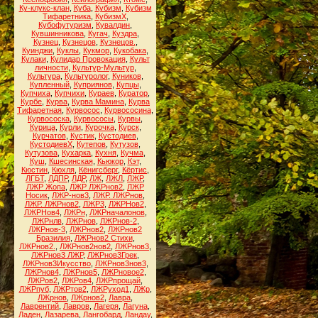
Ку-клукс-клан
,
Куба
,
Кубизм
,
Кубизм
Тифаретника
,
КубизмХ
,
Кубофутуризм
,
Кувалдин
,
Кувшинникова
,
Кугач
,
Куздра
,
Кузнец
,
Кузнецов
,
Кузнецов.
,
Куинджи
,
Куклы
,
Кукмор
,
Кукобака
,
Кулаки
,
Кулидар Провокация
,
Культ
личности
,
Культур-Мультур
,
Культура
,
Культуролог
,
Куников
,
Купленный
,
Куприянов
,
Купцы
,
Купчиха
,
Купчихи
,
Кураев
,
Куратор
,
Курбе
,
Курва
,
Курва Мамина
,
Курва
Тифаретная
,
Курвосос
,
Курвососина
,
Курвососка
,
Курвососы
,
Курвы
,
Курица
,
Курли
,
Курочка
,
Курск
,
Курчатов
,
Кустик
,
Кустодиев
,
КустодиевХ
,
Кутепов
,
Кутузов
,
Кутузова
,
Кухарка
,
Кухня
,
Кучма
,
Куш
,
Кшесинская
,
Кьюкор
,
Кэт
,
Кюстин
,
Кюхля
,
Кёнигсберг
,
Кёртис
,
ЛГБТ
,
ЛДПР
,
ЛДР
,
ЛЖ
,
ЛЖЛ
,
ЛЖР
,
ЛЖР Жопа
,
ЛЖР ЛЖРнов2
,
ЛЖР
Носик
,
ЛЖР-нов3
,
ЛЖР. ЛЖРнов
,
ЛЖР. ЛЖРнов2
,
ЛЖР3
,
ЛЖРНов2
,
ЛЖРНов4
,
ЛЖРн
,
ЛЖРначалонов
,
ЛЖРнлв
,
ЛЖРнов
,
ЛЖРнов-2
,
ЛЖРнов-3
,
ЛЖРнов2
,
ЛЖРнов2
Бразилия
,
ЛЖРнов2 Стихи
,
ЛЖРнов2.
,
ЛЖРнов2нов2
,
ЛЖРнов3
,
ЛЖРнов3 ЛЖР
,
ЛЖРнов3Грек
,
ЛЖРнов3Икусство
,
ЛЖРнов3нов3
,
ЛЖРнов4
,
ЛЖРнов5
,
ЛЖРновое2
,
ЛЖРов2
,
ЛЖРов4
,
ЛЖРпрощай
,
ЛЖРпуб
,
ЛЖРтов2
,
ЛЖРуход1
,
ЛЖр
,
ЛЖрнов
,
ЛЖрнов2
,
Лавра
,
Лаврентий
,
Лавров
,
Лагеря
,
Лагуна
,
Ладен
,
Лазарева
,
Лангобард
,
Ландау
,