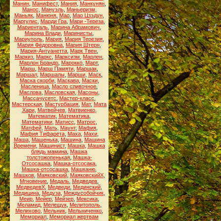
Манин
,
Манифест
,
Мания
,
Манкунян
,
Манос
,
Мануэль
,
Маньеризм
,
Маньяк
,
Манюня
,
Мао
,
Мао Цзэдун
,
Маргулис
,
Марди Гра
,
Мари -Тереза
,
Мариенталь
,
Марина Абрамович
,
Марина Влади
,
Маринисты
,
Мариуполь
,
Мария
,
Мария Терезия
,
Мария Фёдоровна
,
Мария Штерн
,
Мария-Антуанетта
,
Марк Твен
,
Маркиз
,
Маркс
,
Марксизм
,
Марлен
,
Марлон Брандо
,
Марокко
,
Март
,
Марш
,
Марш Памяти
,
Маршак
,
Маршал
,
Маршалы
,
Марши
,
Маск
,
Маска скорби
,
Маскава
,
Маски
,
Масленица
,
Масло сливочное
,
Маслова
,
Масловская
,
Масоны
,
Массачусетс
,
Мастер-класс
,
Мастерская
,
Мастурбация
,
Мат
,
Мата
Хари
,
Матвейчев
,
Матвиенко
,
Математик
,
Математика
,
Математики
,
Матисс
,
Матрос
,
Матфей
,
Мать
,
Маунт
,
Мафия
,
Мафия Тифарета
,
Маха
,
Махи
,
Маша
,
Машенька
,
Машина
,
Машина
Времени
,
Машинист
,
Машка
,
Машка
блядь мамина
,
Машка
толстожопенькая
,
Машка-
Отсосашка
,
Машка-отсосака
,
Машка-отсосашка
,
Машканю
,
Машков
,
Маяковский
,
МаяковскийХ
,
Мгновение
,
Медаль
,
Медведев
,
МедведевХ
,
Медведи
,
Мединский
,
Медицина
,
Медуза
,
Междусобойчик
,
Меир
,
Мейер
,
Мейзер
,
Мексика
,
Меламид
,
Мелещук
,
Мелитополь
,
Мелихово
,
Мельник
,
Мельниченко
,
Мемориал
,
Мемориал жертвам