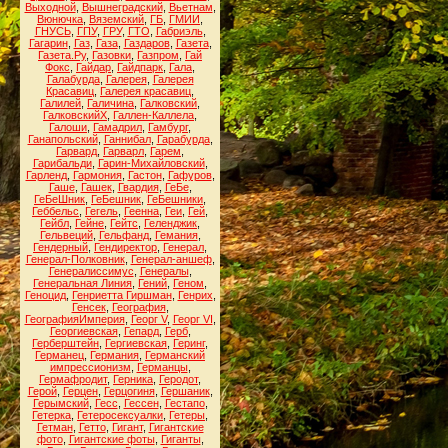
Выходной
,
Вышнеградский
,
Вьетнам
,
Вюнючка
,
Вяземский
,
ГБ
,
ГМИИ
,
ГНУСЬ
,
ГПУ
,
ГРУ
,
ГТО
,
Габриэль
,
Гагарин
,
Газ
,
Газа
,
Газдаров
,
Газета
,
Газета.Ру
,
Газовки
,
Газпром
,
Гай
Фокс
,
Гайдар
,
Гайдпарк
,
Гала
,
Галабурда
,
Галерея
,
Галерея
Красавиц
,
Галерея красавиц
,
Галилей
,
Галичина
,
Галковский
,
ГалковскийХ
,
Галлен-Каллела
,
Галоши
,
Гамадрил
,
Гамбург
,
Ганапольский
,
Ганнибал
,
Гарабурда
,
Гарвард
,
Гарварл
,
Гарем
,
Гарибальди
,
Гарин-Михайловский
,
Гарленд
,
Гармония
,
Гастон
,
Гафуров
,
Гаше
,
Гашек
,
Гвардия
,
ГеБе
,
ГеБеШник
,
ГеБешник
,
ГеБешники
,
Геббельс
,
Гегель
,
Геенна
,
Геи
,
Гей
,
Гейбл
,
Гейне
,
Гейтс
,
Геленджик
,
Гельвеций
,
Гельфанд
,
Гемания
,
Гендерный
,
Гендиректор
,
Генерал
,
Генерал-Полковник
,
Генерал-аншеф
,
Генералиссимус
,
Генералы
,
Генеральная Линия
,
Гений
,
Геном
,
Геноцид
,
Генриетта Гиршман
,
Генрих
,
Генсек
,
География
,
ГеографияИмперия
,
Георг V
,
Георг VI
,
Георгиевская
,
Гепард
,
Герб
,
Герберштейн
,
Гергиевская
,
Геринг
,
Германец
,
Германия
,
Германский
импрессионизм
,
Германцы
,
Гермафродит
,
Герника
,
Геродот
,
Герой
,
Герцен
,
Герцогиня
,
Гершаник
,
Герымский
,
Гесс
,
Гессен
,
Гестапо
,
Гетерка
,
Гетеросексуалки
,
Гетеры
,
Гетман
,
Гетто
,
Гигант
,
Гигантские
фото
,
Гигантские фоты
,
Гиганты
,