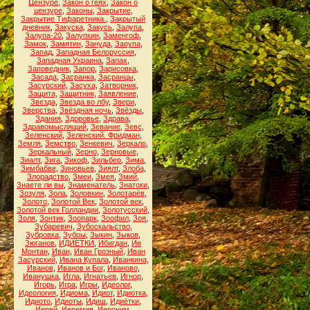
Цензуре
,
Закон о геях
,
Закон о
цензуре
,
Законы
,
Закрытие
,
Закрытие Тифаретника.
,
Закрытый
дневник
,
Закуска
,
Закусь
,
Залупа
,
Залупа-20
,
Залупкин
,
Заменгоф
,
Замок
,
Замятин
,
Зануда
,
Заоупа
,
Запад
,
Западная Белоруссия
,
Западная Украина
,
Запах
,
Заповедник
,
Запор
,
Зарисовка
,
Засада
,
Засранка
,
Засранцы
,
Засурский
,
Засуха
,
Затворник
,
Защита
,
Защитник
,
Заявление
,
Звезда
,
Звезда во лбу
,
Звери
,
Зверства
,
Звёздная ночь
,
Звёзды
,
Здания
,
Здоровье
,
Здрава
,
Здравомыслящий
,
Зевание
,
Зевс
,
Зеленский
,
Зеленский. Фридман
,
Земля
,
Земство
,
Зенкевич
,
Зеркало
,
Зеркальный
,
Зерно
,
Зерновые
,
Зиалт
,
Зига
,
Зикоф
,
Зильбер
,
Зима
,
Зимбабве
,
Зиновьев
,
Зиялт
,
Злоба
,
Злорадство
,
Змеи
,
Змея
,
Змий
,
Знаете ли вы
,
Знаменатель
,
Знатоки
,
Зозуля
,
Зола
,
Золовкин
,
Золотарёв
,
Золото
,
Золотой Век
,
Золотой век
,
Золотой век Голландии
,
Золотусский
,
Золя
,
Зонтик
,
Зоопарк
,
Зоофил
,
Зоя
,
Зубаревич
,
Зубоскальство
,
Зубровка
,
Зубры
,
Зыкин
,
Зыков
,
Зюганов
,
ИДИЁТКИ
,
Ибигдан
,
Ив
Монтан
,
Иван
,
Иван Грозный
,
Иван
Засурский
,
Ивана Купала
,
Иванкина
,
Иванов
,
Иванов и Бог
,
Иваново
,
Иванушка
,
Игла
,
Игнатьев
,
Игнор
,
Игорь
,
Игра
,
Игры
,
Идеолог
,
Идеология
,
Идиома
,
Идиот
,
Идиотка
,
Идиото
,
Идиоты
,
Идиш
,
Идиётки
,
Иерей
,
Иеремия
,
Иероним
,