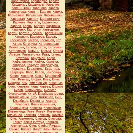
Кара-Мурза
,
Караваджо
,
Карате
,
Кардинал
,
Кардиналы
,
Карелия
,
Карен Строн
,
Каренина
,
Карета
,
Карикатура
,
Карл III
,
Карлин
,
Карма
,
Кармазина
,
Карманник
,
Карманники
,
Карнавал
,
Карнеги
,
Карнеги-холл
,
Карнеев
,
Карпаты
,
Карпентер
,
Карпов
,
Карпы
,
Картер
,
Картинка
,
Картинки
,
Карточки
,
Картошкин
,
Карты
,
Картье-Брессон
,
Картёжники
,
Касаткин
,
Каспаров
,
Кассат
,
Кассиопея
,
Кастро
,
Касьянов
,
Кат
,
Катар
,
Катерина
,
Катерина ван
Хемессен
,
Катков
,
Каток
,
Католики
,
Католицизм
,
Катынь
,
Катька
,
Катька
Америк
,
Катька-сука
,
Катя
,
Каунас
,
Каутский
,
Кауфман
,
Кафе
,
Кафельников
,
Кафка
,
Каховка
,
Квадрад
,
Квадрат
,
Квадратура
,
Квадрига
,
Квазимодо
,
Квартира
,
Квартиры
,
Квас
,
Келли
,
Кембридж
,
Кения
,
Кеннеди
,
Кепка
,
Керенский
,
Кет
,
Кетмар
,
Кибрик
,
Киев
,
Кики
,
Кикодзе
,
Ким
,
Ким Чен Ир
,
Кинешма
,
Кино
,
Кинозал
,
Кипа
,
Киреев
,
Кирилл
,
Киров
,
Кирпичёнок
,
Киселёв
,
Киссинджер
,
Китай
,
Китайские мозги
,
Китайскиеню
,
Китч
,
Китченер
,
Киш
,
Кладбище
,
Кларетта
,
Кларнет
,
Классика
,
Классификация
,
Классицизм
,
Клевета
,
Клеветники
,
Клеветница
,
Клее
,
КлееХ
,
Клезмеры
,
Клемансо
,
Клиента
,
Клиенты
,
Клизма
,
Клик
,
Клименко
,
Климов
,
Климова
,
Климт
,
Клинт Иствуд
,
Клинтон
,
Клинтонша
,
Клип
,
Клифф Ричард
,
Кличко
,
Клоака
,
Клодт
,
Клон
,
Клоны
,
Клоняра
,
Клоняра хитрожопая
,