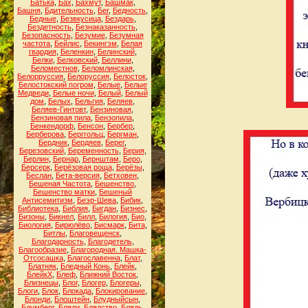
Батька
,
Бах
,
Бахмут
,
Башмак
,
Башня
,
Бдительность
,
Бег
,
Бедность
,
Бедные
,
Безвкусица
,
Бездарь
,
Бездетность
,
Безнаказанность
,
Безопасность
,
Безумие
,
Безумная
частота
,
Бейлис
,
Бекингэм
,
Белая
гвардия
,
Беленкин
,
Белинский
,
Белки
,
Белковский
,
Беллини
,
Беломестнов
,
Беломлинская
,
Белорруссия
,
Белоруссия
,
Белосток
,
Белостокский погром
,
Белые
,
Белые
Медведи
,
Белые ночи
,
Белый
,
Белый
дом
,
Белых
,
Бельгия
,
Беляев
,
Беляев-Гинтовт
,
Бензиновая
,
Бензиновая пила
,
Бензопила
,
Бенкендорф
,
Бенсон
,
Бербер
,
Берберова
,
Берггольц
,
Бергман
,
Бердник
,
Бердяев
,
Берег
,
Березовский
,
Беременность
,
Берия
,
Берлин
,
Бернар
,
Бернштам
,
Беро
,
Берсерк
,
Берёзовая роща
,
Берёзы
,
Беслан
,
Бета-версия
,
Бетховен
,
Бешеная Частота
,
Бешенство
,
Бешенство матки
,
Бешеный
Антисемитизм
,
Беэр-Шева
,
Бибик
,
Библиотека
,
Библия
,
Бигдан
,
Бизнес
,
Бизоны
,
Бикнел
,
Билл
,
Билогия
,
Био
,
Биология
,
Бирюлёво
,
Бисмарк
,
Бита
,
Битлы
,
Благовещенск
,
Благодарность
,
Благодетель
,
Благообразие
,
Благородная. Машка-
Отсосашка
,
Благославенна
,
Блат
,
Блатняк
,
Бледный Конь
,
Блейк
,
БлейкХ
,
Блеф
,
Ближний Восток
,
Близнецы
,
Блог
,
Блогер
,
Блогеры
,
Блоги
,
Блок
,
Блокада
,
Блокирование
,
Блонди
,
Блоштейн
,
Блудныйсын
,
Блумберг
,
Бляди
,
Блядство
,
Блядь
,