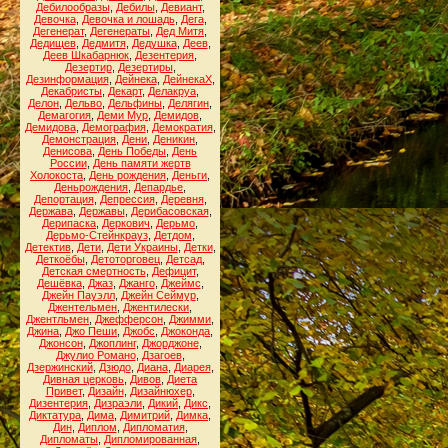
Дебилообразы
,
Дебилы
,
Девиант
,
Девочка
,
Девочка и лошадь
,
Дега
,
Дегенерат
,
Дегенераты
,
Дед Митя
,
Дедищев
,
Дедмитя
,
Дедушка
,
Деев
,
Деев Шкабарнюк
,
Дезентерия
,
Дезертир
,
Дезертиры
,
Дезинформация
,
Дейнека
,
ДейнекаХ
,
Декабристы
,
Декарт
,
Делакруа
,
Делон
,
Дельво
,
Дельфины
,
Делягин
,
Демагогия
,
Деми Мур
,
Демидов
,
Демидова
,
Демография
,
Демократия
,
Демонстрация
,
Дени
,
Деникин
,
Денисова
,
День Победы
,
День
России
,
День памяти жертв
Холокоста
,
День рождения
,
Деньги
,
Деньрождения
,
Депардье
,
Депортация
,
Депрессия
,
Деревня
,
Держава
,
Державы
,
Дерибасовская
,
Дерипаска
,
Деркович
,
Дерьмо
,
Дерьмо-Стейнкрауз
,
Детдом
,
Детектив
,
Дети
,
Дети Украины
,
Детки
,
Деткоёбы
,
Детоторговец
,
Детсад
,
Детская смертность
,
Дефицит
,
Дешёвка
,
Джаз
,
Джанго
,
Джеймс
,
Джейн Пауэлл
,
Джейн Сеймур
,
Джентельмен
,
Джентилески
,
Джентльмен
,
Джефферсон
,
Джимми
,
Джина
,
Джо Пеши
,
Джобс
,
Джоконда
,
Джонсон
,
Джоплинг
,
Джорджоне
,
Джулио Романо
,
Дзагоев
,
Дзержинский
,
Дзюдо
,
Диана
,
Диарея
,
Дивная церковь
,
Дивов
,
Диета
Привет
,
Дизайн
,
Дизайнюхер
,
Дизентерия
,
Дизраэли
,
Дикий
,
Дикс
,
Диктатура
,
Дима
,
Димитрий
,
Димка
,
Дин
,
Диплом
,
Дипломатия
,
Дипломаты
,
Дипломированная
,