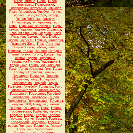
Гигер
,
Гигиена
,
Гиены
,
Гилер
,
Гильгамеш
,
Гиляровский
,
Гиляровский. Фотограии
,
Гиммлер
,
Гимн
,
Гинденбург
,
Гинзбург
,
Гипноз
,
Гиппиус
,
Гирш
,
Гитара
,
Гитлер
,
Гитлер Геббельс
,
ГитлерХ
,
Гитлеровцы
,
Гитлерюгенд
,
Гиф
,
Гифы
,
Гифы Мишка скотина
,
Гифы-
сексо
,
Главная
,
Главная Страница
,
Главная страница
,
Гладилин
,
Глаз
,
Глазунов
,
Глакенс
,
Глеб
,
Глобус
,
Глория
,
Глупость
,
Глупый
,
Гнаткевич
,
Гнаткевич-Жопа
,
Гном
,
Гностики
,
Гнусы
,
Гнусь
,
Гоблин
,
Говно
,
Говнозащитники
,
Говноёб
,
Говядина
,
Гоген
,
ГогенХ
,
Гоголб
,
Гоголь
,
Год
семьи
,
Годарр
,
Годовщина
,
Годовщина Путина
,
Годовщина-1
,
Годой
,
Гойя
,
ГойяХ
,
Гол
,
Голандия
,
Голая
,
Голая обезьяна
,
Голд
,
Голда
,
Голивуд
,
Голикова
,
Голицын
,
Голландия
,
Голливуд
,
Головин
,
Головина
,
Голод
,
Голодомор
,
Голосование
,
Голубой
,
Голубь
,
Голышев
,
Гольбейн
,
Гольциус
,
Гомо
,
Гомосексуализм
,
Гомосексуалы
,
Гомофилия
,
Гомофилы
,
Гомофоб
,
Гомофобия
,
Гомофобы
,
Гондон
,
Гондонеллы
,
Гондонизация
,
Гондоны
,
Гондоны. ЖЖ
,
Гондурас
,
Гонконг
,
Гонорея
,
Гончарова
,
Гопак
,
Гопота
,
Горбаневская
,
Горбачёв
,
Горгона
,
Гордеев
,
Гордин
,
Гордон
,
Горелов
,
Горилла
,
Горлум
,
Горный
,
Горовец
,
Городничий
,
Городовой
,
Горские
евреи
,
Горчаков
,
Горшочек
,
Горький
,
Горюшкин-Сорокопудов
,
Госдепартамент
,
Госкомцен
,