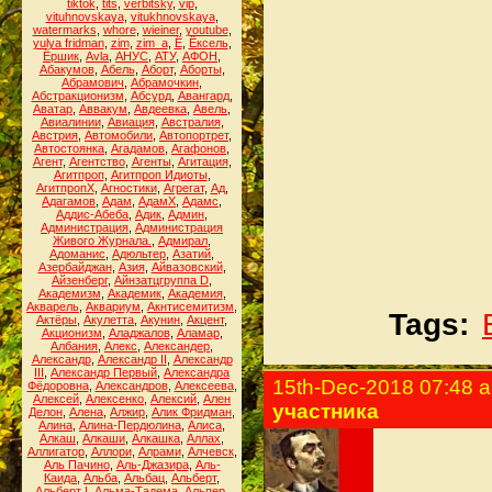
tiktok
,
tits
,
verbitsky
,
vip
,
vituhnovskaya
,
vitukhnovskaya
,
watermarks
,
whore
,
wieiner
,
youtube
,
yulya fridman
,
zim
,
zim_a
,
Ё
,
Ёксель
,
Ёршик
,
Аvla
,
АНУС
,
АТУ
,
АФОН
,
Абакумов
,
Абель
,
Аборт
,
Аборты
,
Абрамович
,
Абрамочкин
,
Абстракционизм
,
Абсурд
,
Авангард
,
Аватар
,
Аввакум
,
Авдеевка
,
Авель
,
Авиалинии
,
Авиация
,
Австралия
,
Австрия
,
Автомобили
,
Автопортрет
,
Автостоянка
,
Агадамов
,
Агафонов
,
Агент
,
Агентство
,
Агенты
,
Агитация
,
Агитпроп
,
Агитпроп Идиоты
,
АгитпропХ
,
Агностики
,
Агрегат
,
Ад
,
Адагамов
,
Адам
,
АдамХ
,
Адамс
,
Аддис-Абеба
,
Адик
,
Админ
,
Администрация
,
Администрация
Живого Журнала.
,
Адмирал
,
Адоманис
,
Адюльтер
,
Азатий
,
Азербайджан
,
Азия
,
Айвазовский
,
Айзенберг
,
Айнзатцгруппа D
,
Академизм
,
Академик
,
Академия
,
Акварель
,
Аквариум
,
Акнтисемитизм
,
Tags:
Актёры
,
Акулетта
,
Акунин
,
Акцент
,
Акционизм
,
Аладжалов
,
Аламар
,
Албания
,
Алекс
,
Александер
,
Александр
,
Александр II
,
Александр
III
,
Александр Первый
,
Александра
15th-Dec-2018 07:48 
Фёдоровна
,
Александров
,
Алексеева
,
Алексей
,
Алексенко
,
Алексий
,
Ален
участника
Делон
,
Алена
,
Алжир
,
Алик Фридман
,
Алина
,
Алина-Пердюлина
,
Алиса
,
Алкаш
,
Алкаши
,
Алкашка
,
Аллах
,
Аллигатор
,
Аллори
,
Алрами
,
Алчевск
,
Аль Пачино
,
Аль-Джазира
,
Аль-
Каида
,
Альба
,
Альбац
,
Альберт
,
Альберт I
,
Альма-Тадема
,
Альпер
,