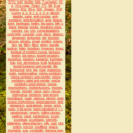
5772
,
630
,
66300
,
666
,
7 октября
,
70-
е
,
70-е годы
,
70лет
,
777
,
88
,
9-ое
марта
,
9/11
,
90-е
,
920
,
:Адамс
,
XVII
съезд
,
a_n_d_r_u_s_h_a
,
abuse
,
aladdin_sane
,
anti-russian
,
anti-
semitism
,
anticlericalism
,
avla
,
bband
,
beef
,
beefeater
,
beilby
,
big bang
,
billy`s
band
,
bipedal
,
boobs
,
breaking news
,
cannes
,
ciu
,
cnn
,
congratulations
,
copyright
,
cuckold
,
cunt
,
dece
,
diapers
,
dugasper
,
dugusper
,
dw
,
einstein
,
eksray
,
eliyahu
,
email
,
english
,
erlang
,
fart
,
fat
,
filthy
,
filton
,
giphy
,
google
,
gudrun
,
hitler
,
hoodlum
,
hyperion
,
imgur
,
institute of modern russia
,
jackass
,
jewish
,
joe pesci
,
joseph brodsky
,
josephus
,
jukebox
,
kaganov
,
kazhdan
,
kds
,
kot_afromeeva
,
krall
,
lenkasm
,
leonid kaganov anti-semite
,
life
,
livejournal
,
lorp
,
lqp
,
mad
,
madonna
,
math
,
mathematiker
,
misha verbitsky
,
misha verbitsky anti-semite
,
misha
verbitsky rabid anti-semite
,
misha
verbitsky stool pigeon
,
moma
,
moonshiners
,
motherfuckers
,
movies
,
murals
,
murder
,
nasa
,
nazy
,
necax
,
neklyueva
,
nemtsov
,
new jersey
,
nickelback
,
nude
,
odessa
,
olegmi
,
ontd
,
oxana chelysheva
,
paperdaemon
,
phd
,
plagiarism
,
podrabinek
,
poper
,
prick
,
putin
,
q-bit array
,
quinn elisabeth ii
,
r_l
,
randomman
,
regoriy
,
rolling stones
,
sadkov
,
sane
,
sardonicus
,
scum
,
scumbag
,
scumbags
,
sekreth
,
siblington
,
silencefactory
,
silly_sad
,
slut
,
snitch
,
soccer
,
souffleur
,
space
,
stomahin
,
sup
,
symbolith
,
theresa may
,