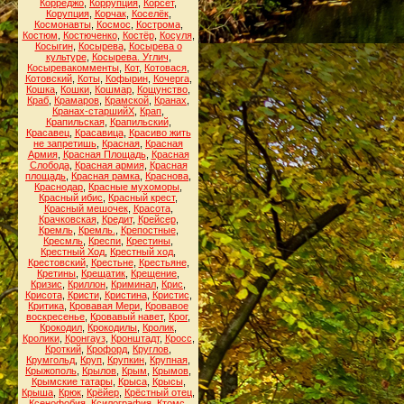
Корреджо
,
Коррупция
,
Корсет
,
Корупция
,
Корчак
,
Коселёк
,
Космонавты
,
Космос
,
Кострома
,
Костюм
,
Костюченко
,
Костёр
,
Косуля
,
Косыгин
,
Косырева
,
Косырева о
культуре
,
Косырева. Углич
,
Косыревакомменты
,
Кот
,
Котовася
,
Котовский
,
Коты
,
Кофырин
,
Кочерга
,
Кошка
,
Кошки
,
Кошмар
,
Кощунство
,
Краб
,
Крамаров
,
Крамской
,
Кранах
,
Кранах-старшийХ
,
Крап
,
Крапильская
,
Крапильский
,
Красавец
,
Красавица
,
Красиво жить
не запретишь
,
Красная
,
Красная
Армия
,
Красная Площадь
,
Красная
Слобода
,
Красная армия
,
Красная
площадь
,
Красная рамка
,
Краснова
,
Краснодар
,
Красные мухоморы
,
Красный ибис
,
Красный крест
,
Красный мешочек
,
Красота
,
Крачковская
,
Кредит
,
Крейсер
,
Кремль
,
Кремль.
,
Крепостные
,
Кресмль
,
Креспи
,
Крестины
,
Крестный Ход
,
Крестный ход
,
Крестовский
,
Крестьне
,
Крестьяне
,
Кретины
,
Крещатик
,
Крещение
,
Кризис
,
Криллон
,
Криминал
,
Крис
,
Крисота
,
Кристи
,
Кристина
,
Кристис
,
Критика
,
Кровавая Мери
,
Кровавое
воскресенье
,
Кровавый навет
,
Крог
,
Крокодил
,
Крокодилы
,
Кролик
,
Кролики
,
Кронгауз
,
Кронштадт
,
Кросс
,
Кроткий
,
Крофорд
,
Круглов
,
Крумгольд
,
Круп
,
Крупкин
,
Крупная
,
Крыжополь
,
Крылов
,
Крым
,
Крымов
,
Крымские татары
,
Крыса
,
Крысы
,
Крыша
,
Крюк
,
Крёйер
,
Крёстный отец
,
Ксенофобия
,
Ксилография
,
Ктомс
,