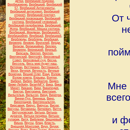
детки
,
Вербицкие-подонки
,
Вербицкиеню
,
Вербицкий
,
Вербицкий
57
,
Вербицкий Антисемиты
,
Вербицкий антисемит
,
Вербицкий
От 
откроет
,
Вербицкий портрет
,
Вербицкий провокация
,
Вербицкий
скотина
,
Вербицкий уязвимый
,
Вербицкий-педофиляка
,
Вербицкий.
н
Жопа
,
Вербицкий. Мишка скотина
,
Вербицкий. Фридман
,
ВербицкийХ
,
Вербицкийню
,
Вербицкй
,
Вербицкмй
,
Верблюды
,
Верблядь
,
Вербцкая
,
Вервеер
,
Вервир
,
Вергилий
,
Верди
,
Веризм
,
Верицкийню
,
Верлен
,
пойм
Вермеер
,
Верницкий
,
Верный
,
Версаль
,
Вертеп
,
Вертер
,
Вертинский
,
Вертолёт
,
Верховный
Совет
,
Верховный суд
,
Весна
,
Вессель
,
Весь мир будет наш
,
Ветеран
,
Веттриано
,
ВеттрианоХ
,
Вехи
,
Вечеря
,
Вечность
,
Вечные
Вонючки
,
Вещий Олег
,
Взад
,
Взлом
,
Взлом компа
,
Взрывы
,
Взятки
,
Вибеке
,
Вибер
,
Вибратор
,
Видео
,
Мне 
Виже-Лебрён
,
ВизитМГУ
,
Вика
,
Вика
Минет
,
Виканю
,
Вики
,
Википедия
,
Виктор
,
Викторина
,
Виктория
,
всег
Вильгельм
,
Вильсон
,
Винд
,
Винегра
,
Винни-Пух
,
Винница
,
Вино
,
Виноградов
,
Винтерхальтер
,
Вирсавия
,
Вирус
,
Вирусы
,
Виски
,
Висуны
,
Витамины
,
Виткевич
,
Витте
,
Витухновская
,
Витька
,
Витька-
дурачок
,
Витька-пиздяка
,
Витька-
и ф
тупарик
,
Витя
,
Вифлеем
,
Вишневый
,
Виька
,
Вкусы
,
Влад
,
Власть
,
Внешняя Монголия
,
Внук
,
Внуки
,
Внучки
,
Вова
,
Вова Путин
,
Вовочка
,