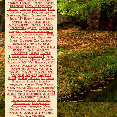
частота
,
Ебарики
,
Ебарня
,
Ебарня-
Шкабарня
,
Ебать-не-переебать
,
Ебаться
,
Ебицкий
,
Ебленский
,
Ебля
,
Ебулина
,
Ебуля
,
Ева
,
Ева Браун
,
Евангелие
,
Евнух
,
Евразийцы
,
Евреи
,
Евреи VIP
,
Евреи Каледин
,
Евреи
ЛЖРнов
,
Евреи-герои
,
Евреи.
Антисемитизм
,
Еврейка
,
Еврейки
,
Еврейская мудрость
,
Еврейская
свадьба
,
Еврейские антисемиты
,
Еврейское сопротивление в ВМВ
,
Европа
,
Евросовет
,
Евросоюз
,
Египет
,
Его мама
,
Еда
,
Единорог
,
Единороссы
,
Ежи Лец
,
Ежов
,
Екатерина
,
Екатерина II
,
Екатерина
Великая
,
Елена
,
Елизавета
,
Елизавета II
,
Ельцин
,
Емелин
,
Ереван
,
Ереи
,
Еременко
,
Ерунда
,
Есенин
,
Еськов
,
Ефимов
,
Ефимова
,
Ефремов
,
ЖЖ
,
ЖЖ. Блогеры
,
ЖЖ1
,
ЖЖНЕТ
,
ЖЖжурнал
,
ЖЖзабан
,
ЖЖимпорт
,
ЖЖнов
,
ЖЖнов-3
,
ЖЖнов2
,
ЖЖнов3
,
ЖЖнов3. День
рождения
,
ЖЖуход
,
ЖЖфоты
,
ЖЛЖР
,
ЖОПА
,
ЖРнов2
,
ЖУ
,
Жаба
,
Жадность
,
Жалоба
,
Жалобы
,
Жандармы
,
Жанна
,
Жанр
,
Жанры
,
Жара
,
Жаргон
,
Жариков
,
Жванецкий
,
ЖеЖешка
,
Железная дорога
,
Жена
,
Жених
,
Женоненавистник
,
Женский
,
Женский портрет
,
Женщина
,
Женщина обо мне
,
Женщины
,
Женщиныню
,
Женщиныню.
Фридманню
,
Женщиню
,
Женя
,
Жером
,
Жертвы
,
Живой Журнал
,
Живопись
,
Живопись. Искусство
,
Животное
,
Животные
,