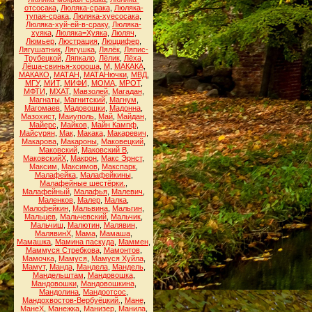
отсосака
,
Люляка-срака
,
Люляка-
тупая-срака
,
Люляка-хуесосака
,
Люляка-хуй-ей-в-сраку
,
Люляка-
хуяка
,
Люляка=Хуяка
,
Люляч
,
Люмьер
,
Люстрация
,
Люццифер
,
Лягушатник
,
Лягушка
,
Лялёк
,
Ляпис-
Трубецкой
,
Ляпкало
,
Лёлик
,
Лёха
,
Лёша-свинья-хороша
,
М
,
МАКАКА
,
МАКАКО
,
МАТАН
,
МАТАНючки
,
МВД
,
МГУ
,
МИТ
,
МИФИ
,
МОМА
,
МРОТ
,
МФТИ
,
МХАТ
,
Мавзолей
,
Магадан
,
Магнаты
,
Магнитский
,
Магнум
,
Магомаев
,
Мадовошки
,
Мадонна
,
Мазохист
,
Маиуполь
,
Май
,
Майдан
,
Майерс
,
Майков
,
Майн Кампф
,
Майсурян
,
Мак
,
Макака
,
Макаревич
,
Макарова
,
Макароны
,
Маковецкий
,
Маковский
,
Маковский В
,
МаковскийХ
,
Макрон
,
Макс Эрнст
,
Максим
,
Максимов
,
Макспарк
,
Малафейка
,
Малафейкины
,
Малафейные шестёрки.
,
Малафейный
,
Малафья
,
Малевич
,
Маленков
,
Малер
,
Малка
,
Малофейкин
,
Мальвина
,
Мальгин
,
Мальцев
,
Мальчевский
,
Мальчик
,
Мальчиш
,
Малютин
,
Малявин
,
МалявинХ
,
Мама
,
Мамаша
,
Мамашка
,
Мамина паскуда
,
Маммен
,
Маммуся Стребкова
,
Мамонтов
,
Мамочка
,
Мамуся
,
Мамуся Хуйла
,
Мамут
,
Манда
,
Мандела
,
Мандель
,
Мандельштам
,
Мандовошка
,
Мандовошки
,
Мандовошкина
,
Мандолина
,
Мандоотсос
,
Мандохвостов-Вербуёцкий.
,
Мане
,
МанеХ
,
Манежка
,
Манизер
,
Манила
,