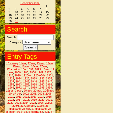
December 2035
1
2
3
4
5
6
7
8
9
10
11
12
13
14
15
16
17
18
19
20
21
22
23
24
25
26
27
28
29
30
31
Search
Search:
Category:
Entry Tags
10 съезд
,
11век
,
12век
,
13 век
,
14век
,
15век
,
16 век
,
16век
,
17век
,
17октября
,
18+
,
1891
,
1893
,
18век
,
19
век
,
1900
,
1905
,
1906
,
1909
,
1917
,
1918
,
1919
,
1920-е
,
1920е-30е
,
1921
,
1922
,
1924
,
1926
,
1929
,
1933
,
1935
,
1937
,
1941
,
1942
,
1944
,
1945
,
1947
,
1952
,
1953
,
1956
,
1958
,
1960
,
1964
,
1968
,
1972
,
1974
,
1989
,
1995
,
1999
,
19век
,
2 мая
,
20 век
,
20-век
,
20-й век
,
20-ый век
,
2002
,
2003
,
2004
,
2006
,
2010
,
2011
,
2012
,
2013
,
2014
,
2015
,
2016
,
2017
,
2018
,
2019
,
2020
,
2021
,
2022
,
2023
,
2024
,
2025
,
2026
,
20век
,
20см
,
21 Октября
,
21век
,
23
февраля
,
25 лет
,
27 февраля
,
27
января
,
30-е
,
3d
,
5 марта
,
53
,
531
,
57
,