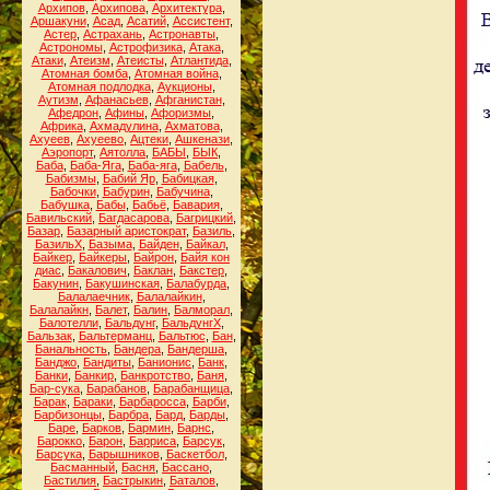
Архипов
,
Архипова
,
Архитектура
,
Аршакуни
,
Асад
,
Асатий
,
Ассистент
,
Астер
,
Астрахань
,
Астронавты
,
Астрономы
,
Астрофизика
,
Атака
,
Атаки
,
Атеизм
,
Атеисты
,
Атлантида
,
Атомная бомба
,
Атомная война
,
Атомная подлодка
,
Аукционы
,
Аутизм
,
Афанасьев
,
Афганистан
,
Афедрон
,
Афины
,
Афоризмы
,
Африка
,
Ахмадулина
,
Ахматова
,
Ахуеев
,
Ахуеево
,
Ацтеки
,
Ашкенази
,
Аэропорт
,
Аятолла
,
БАБЫ
,
БЫК
,
Баба
,
Баба-Яга
,
Баба-яга
,
Бабель
,
Бабизмы
,
Бабий Яр
,
Бабицкая
,
Бабочки
,
Бабурин
,
Бабучина
,
Бабушка
,
Бабы
,
Бабьё
,
Бавария
,
Бавильский
,
Багдасарова
,
Багрицкий
,
Базар
,
Базарный аристократ
,
Базиль
,
БазильХ
,
Базыма
,
Байден
,
Байкал
,
Байкер
,
Байкеры
,
Байрон
,
Байя кон
диас
,
Бакалович
,
Баклан
,
Бакстер
,
Бакунин
,
Бакушинская
,
Балабурда
,
Балалаечник
,
Балалайкин
,
Балалайкн
,
Балет
,
Балин
,
Балморал
,
Балотелли
,
Бальдунг
,
БальдунгХ
,
Бальзак
,
Бальтерманц
,
Бальтюс
,
Бан
,
Банальность
,
Бандера
,
Бандерша
,
Банджо
,
Бандиты
,
Банионис
,
Банк
,
Банки
,
Банкир
,
Банкротство
,
Баня
,
Бар-сука
,
Барабанов
,
Барабанщица
,
Барак
,
Бараки
,
Барбаросса
,
Барби
,
Барбизонцы
,
Барбра
,
Бард
,
Барды
,
Баре
,
Барков
,
Бармин
,
Барнс
,
Барокко
,
Барон
,
Барриса
,
Барсук
,
Барсука
,
Барышников
,
Баскетбол
,
Басманный
,
Басня
,
Бассано
,
Бастилия
,
Бастрыкин
,
Баталов
,