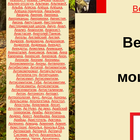
Альпер-отсосун
,
Альтман
,
АльтманХ
,
В
Альфа
,
Аляска
,
Алёша
,
Алёшка
,
Алёшка-придурок
,
Амальрик
,
Аманда
,
Америк
,
Америка
,
Американцы
,
Америкюки
,
Амнистия
,
Амона
,
Ампутация
,
Амстердам
,
Амстердамская школа
,
Амур
,
Анал
,
Анализ
,
Анархизм
,
Анархист
,
Анастасия
,
Анатолий Панков
,
Ве
Ангелы
,
Английский
,
Англия
,
Андреев
,
Андромеда
,
Андроников
,
Андропов
,
Андрюша
,
Анекдот
,
Анекдоты
,
Анжелика
,
Анимация
,
Анинаталия
,
Анисимов
,
Анклав
,
Анна
Каренина
,
Аннексия
,
Анненков
,
Анон
,
Анонизм
,
Аноним
,
Анонимы
,
Анонкомменты
,
Аноны
,
Антверпен
,
Антибиотики
,
Антигей
,
Антиемитизм
,
мо
Антикомпромат
,
Антикультура
,
Антилопа гну
,
Антипушкин
,
Антисемит
,
Антисемитизм
,
Антисемитизм. ГеБе
,
Антисемитим
,
Антисемиты
,
Антисемтизм
,
Антисенмитизм
,
Антисталинизм
,
Антон
,
Антонеску
,
Антракт
,
Антропология
,
Анус
,
Анусы
,
Аононы
,
Апельсины
,
Апологетика
,
Апостол
,
Апостолы
,
Апреликов
,
Апсит
,
Апухтин
,
Ар Нуво
,
Ар деко
,
Арабский
терроризм
,
Арабы
,
Аргентина
,
Ардеко
,
Арест
,
Арефьева
,
Аризона
,
Арийцы
,
Аристотель
,
Арктика
,
Арлекино
,
Армада
,
Армения
,
Армия
,
Армстронг
,
Арнольд
,
Арнольд Ева
,
Артемизия
,
Артемуй
,
Артемуй
Сисярик
,
Артур
,
Архангельск
,
Архимед. Чапек
,
Архипенко
,