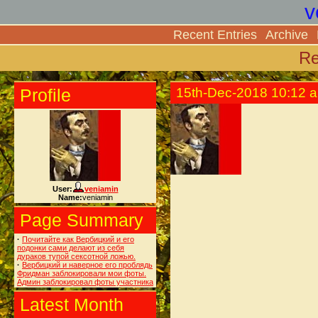
v
Recent Entries
Archive
Re
Profile
15th-Dec-2018 10:12 
User:
veniamin
Name:
veniamin
Page Summary
·
Почитайте как Вербицкий и его
подонки сами делают из себя
дураков тупой сексотной ложью.
·
Вербицкий и наверное его проблядь
Фридман заблокировали мои фоты.
Админ заблокировал фоты участника
Latest Month