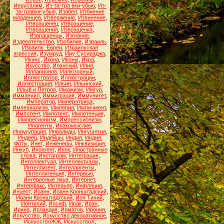
Иерусалим
,
Из-за-тра вки-убью
,
Из-
за-травки-убью
,
Изабел
,
Избиение
младенцев
,
Извержение
,
Извинение
,
Извращенец
,
Извращение
,
Извращения
,
Извращенка
,
Извращенцы
,
Изгнание
,
Издевательство
,
Изобилие
,
Израиль
,
Израиль. Евреи
,
Израильская
агрессия
,
Изумруд
,
Ииу Сусираджа
,
Икинс
,
Икона
,
Иконы
,
Икра
,
Икусство
,
Иланский
,
Илия
,
Илларионов
,
Иллюзорный
,
Иллюстратор
,
Иллюстрации
,
Иллюстрация
,
Ильин
,
Ильинский
,
Ильф и Петров
,
Имажизм
,
Имгур
,
Иммануил
,
Иммиграция
,
Иммунитет
,
Император
,
Императрица
,
Империализм
,
Империя
,
Импичмент
,
Импотент
,
Импотент.
,
Импотенция
,
Импресионизм
,
Импрессионизм
,
Инагенты
,
Инакомыслие
,
Инаугурация
,
Инвалиды
,
Ингушетия
,
Индеец
,
Индейцы
,
Индия
,
Индия.
Фоты
,
Инет
,
Инженеры
,
Инквизиция
,
Инкуб
,
Иноагент
,
Инок
,
Иностранные
слова
,
Инстаграм
,
Интеграция
,
Интеллектуал
,
Интеллектуалы
,
Интеллигент
,
Интеллигенты
,
Интеллигенция
,
Интервью
,
Интересные лица
,
Интернет
,
Интерфакс
,
Интерьер
,
Инфляция
,
Инцест
,
Иоанн
,
Иоанн Кронштадский
,
Иоанн Кронштадтский
,
Ион Тихий
,
Ионтихий
,
Иосиф
,
Ирак
,
Иран
,
Ирина
,
Ирландия
,
Ирматов
,
Ирония
,
Искусство
,
Искусство декоративное
,
ИскусствоЖЖ
,
ИскусствоХ
,