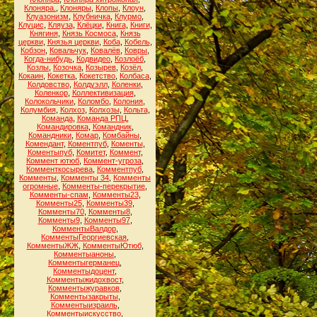
Клоняра.
,
Клоняры
,
Клопы
,
Клоун
,
Клуазонизм
,
Клубничка
,
Клурмо
,
Клуцис
,
Кляуза
,
Клёцки
,
Книга
,
Книги
,
Княгиня
,
Князь Космоса
,
Князь
церкви
,
Князья церкви
,
Коба
,
Кобель
,
Кобзон
,
Ковальчук
,
Ковалёв
,
Ковры
,
Когда-нибудь
,
Кодвидео
,
Козлоёб
,
Козлы
,
Козочка
,
Козырев
,
Козёл
,
Кокаин
,
Кокетка
,
Кокетство
,
Колбаса
,
Колдовство
,
Колдуэлл
,
Коленки
,
Коленкор
,
Коллективизация
,
Колокольчики
,
Коломбо
,
Колония
,
Колумбия
,
Колхоз
,
Колхозы
,
Кольта
,
Команда
,
Команда РПЦ
,
Командировка
,
Командник
,
Командники
,
Комар
,
Комбайны
,
Комендант
,
Коментпуб
,
Коменты
,
Коментыпуб
,
Комитет
,
Коммент
,
Коммент ютюб
,
Коммент-угроза
,
Комменткосырева
,
Комментпуб
,
Комменты
,
Комменты 34
,
Комменты
огромные
,
Комменты-перекрытие
,
Комменты-спам
,
Комменты23
,
Комменты25
,
Комменты39
,
Комменты70
,
Комменты8
,
Комменты9
,
Комменты97
,
КомментыВалдор
,
КомментыГеоргиевская
,
КомментыЖЖ
,
КомментыЮтюб
,
Комментыаноны
,
Комментыгерманец
,
Комментыдоцент
,
Комментыжидохвост
,
Комментыжуравков
,
Комментызакрыты
,
Комментыизраиль
,
Комментыискусство
,