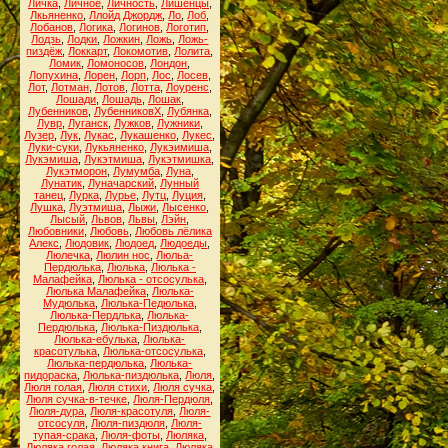
Личка
,
Личное
,
Личность
,
Лишенцы
,
Лкьяненко
,
Ллойд Джордж
,
Ло
,
Лоб
,
Лобанов
,
Логика
,
Логинов
,
Логотип
,
Лодзь
,
Лодки
,
Ложкин
,
Ложь
,
Ложь-
пиздёж
,
Локкарт
,
Локомотив
,
Лолита
,
Ломик
,
Ломоносов
,
Лондон
,
Лопухина
,
Лорен
,
Лорп
,
Лос
,
Лосев
,
Лот
,
Лотман
,
Лотов
,
Лотта
,
Лоуренс
,
Лошади
,
Лошадь
,
Лошак
,
Лубенников
,
ЛубенниковХ
,
Лубянка
,
Лувр
,
Луганск
,
Лужков
,
Лужники
,
Лузер
,
Лук
,
Лукас
,
Лукашенко
,
Лукес
,
Луки-суки
,
Лукьяненко
,
Лукэимиша
,
Лукэмиша
,
Лукэтмиша
,
Лукэтмишка
,
Лукэтморон
,
Лумумба
,
Луна
,
Лунатик
,
Луначарский
,
Лунный
танец
,
Лурка
,
Лурье
,
Лутц
,
Луция
,
Лушка
,
Луэтмиша
,
Лыжи
,
Лысенко
,
Лысый
,
Львов
,
Львы
,
Лэйн
,
Любовники
,
Любовь
,
Любовь лёлика
Алекс
,
Людовик
,
Людоед
,
Людоеды
,
Люлечка
,
Люлин нос
,
Люльа-
Пердюлька
,
Люлька
,
Люлька -
Малафейка
,
Люлька - отсосулька
,
Люлька Малафейка
,
Люлька-
Мудюлька
,
Люлька-Педюлька
,
Люлька-Пердлька
,
Люлька-
Пердюлька
,
Люлька-Пиздюлька
,
Люлька-ебулька
,
Люлька-
красотулька
,
Люлька-отсосулька
,
Люлька-пердюлька
,
Люлька-
пидораска
,
Люлька-пиздюлька
,
Люля
,
Люля голая
,
Люля стихи
,
Люля сучка
,
Люля сучка-в-течке
,
Люля-Пердюля
,
Люля-дура
,
Люля-красотуля
,
Люля-
отсосуля
,
Люля-пиздюля
,
Люля-
тупая-срака
,
Люля-фоты
,
Люляка
,
Люляка голая
,
Люляка книга
,
Люляка