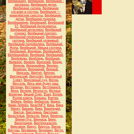
ВербицкаяХ
,
Вербицкие
,
Вербицкие -
засранцы
,
Вербицкие детки
,
Вербицкие сатира
,
Вербицкие
сосалки и сосуны
,
Вербицкие —
кремлёвские сексоты
,
Вербицкие-
детки
,
Вербицкие-подонки
,
Вербицкиеню
,
Вербицкий
,
Вербицкий
57
,
Вербицкий Антисемиты
,
Вербицкий антисемит
,
Вербицкий
откроет
,
Вербицкий портрет
,
Вербицкий провокация
,
Вербицкий
скотина
,
Вербицкий уязвимый
,
Вербицкий-педофиляка
,
Вербицкий.
Жопа
,
Вербицкий. Мишка скотина
,
Вербицкий. Фридман
,
ВербицкийХ
,
Вербицкийню
,
Вербицкй
,
Вербицкмй
,
Верблюды
,
Верблядь
,
Вербцкая
,
Вервеер
,
Вервир
,
Вергилий
,
Верди
,
Веризм
,
Верицкийню
,
Верлен
,
Вермеер
,
Верницкий
,
Верный
,
Версаль
,
Вертеп
,
Вертер
,
Вертинский
,
Вертолёт
,
Верховный
Совет
,
Верховный суд
,
Весна
,
Вессель
,
Весь мир будет наш
,
Ветеран
,
Веттриано
,
ВеттрианоХ
,
Вехи
,
Вечеря
,
Вечность
,
Вечные
Вонючки
,
Вещий Олег
,
Взад
,
Взлом
,
Взлом компа
,
Взрывы
,
Взятки
,
Вибеке
,
Вибер
,
Вибратор
,
Видео
,
Виже-Лебрён
,
ВизитМГУ
,
Вика
,
Вика
Минет
,
Виканю
,
Вики
,
Википедия
,
Виктор
,
Викторина
,
Виктория
,
Вильгельм
,
Вильсон
,
Винд
,
Винегра
,
Винни-Пух
,
Винница
,
Вино
,
Виноградов
,
Винтерхальтер
,
Вирсавия
,
Вирус
,
Вирусы
,
Виски
,
Висуны
,
Витамины
,
Виткевич
,
Витте
,
Витухновская
,
Витька
,
Витька-