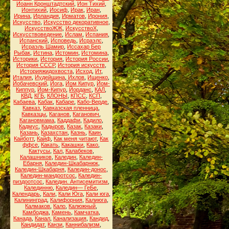
Иоанн Кронштадтский
,
Ион Тихий
,
Ионтихий
,
Иосиф
,
Ирак
,
Иран
,
Ирина
,
Ирландия
,
Ирматов
,
Ирония
,
Искусство
,
Искусство декоративное
,
ИскусствоЖЖ
,
ИскусствоХ
,
Искусствоведение
,
Ислам
,
Испания
,
Испанский
,
Исповедь
,
Исраэлс
,
Исраэль Шамир
,
Иссахар Бер
Рыбак
,
Истина
,
Истомин
,
Истомина
,
Историки
,
История
,
История России
,
История СССР
,
История искусств
,
Историяжидохвоста
,
Исход
,
Ит
,
Италия
,
Иудейщина
,
Ихлов
,
Ищенко
,
Йобачевский
,
Йога
,
Йом Кипур
,
Йом-
Киппур
,
Йом-Кипур
,
Йорданс
,
КАЛ
,
КВД
,
КГБ
,
КЛОНЫ
,
КПСС
,
КСП
,
Кабаева
,
Кабак
,
Кабаре
,
Кабо-Верде
,
Кавказ
,
Кавказская пленница
,
Кавказцы
,
Каганов
,
Каганович
,
Кагановмама
,
Каддафи
,
Кадило
,
Кадмус
,
Кадыров
,
Казак
,
Казаки
,
Казань
,
Казахстан
,
Казнь
,
Каин
,
Кайботт
,
Кайф
,
Как меня читают
,
Как
ффсе
,
Какать
,
Какашки
,
Како
,
Кактусы
,
Кал
,
Калабеков
,
Калашников
,
Каледин
,
Каледин-
Ебарня
,
Каледин-Шкабарнюк
,
Каледин-Шкабарня
,
Каледин-донос
,
Каледин-мандоотсос
,
Каледин-
пиздоотсос
,
Каледин. Антисемитизм
,
Калединню
,
Каледин— ГеБе
,
Календарь
,
Кали
,
Кали Юга
,
Кали юга
,
Калининград
,
Калифорния
,
Калиюга
,
Калмаков
,
Кало
,
Калюжный
,
Камбоджа
,
Камень
,
Камчатка
,
Канада
,
Канал
,
Канализация
,
Кандид
,
Кандидат
,
Канзи
,
Каннибализм
,