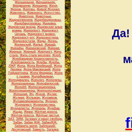
Женщиныню
,
Женщиныню.
Фридманню
,
Женщиню
,
Женя
,
Жером
,
Жертвы
,
Живой Журнал
,
Живопись
,
Живопись. Искусство
,
Животное
,
Животные
,
Жидоаллергина
,
Жидобандеровцы
,
Жидобандэровцы
,
Жидовка
,
Жидовская морда
,
Жидовские алые
Да!
вожжи
,
Жидохвост
,
Жидохвост
Цезарь
,
Жидохвост можно
,
Жидохвост-кот
,
Жидохвостера
,
Жидохвостизм
,
Жиды
,
Жизнь
,
Жилинский
,
Жильё
,
Жираф
,
Жирафы
,
Жириновский
,
Жирная
,
Жирные
,
Жирный
,
Жиртрест
,
Жить
м
стало
,
Жить стало веселее
,
Жлоб
,
Жлобовидная Хромосомность
,
Жлобовидность
,
Жлобы
,
Жлобы.
ЛЖР
,
Жопа
,
Жопа Вербицкий
,
Жопа
Люляки
,
Жопа Маковецкий
,
Жопа
Тифаретника
,
Жопа Фридман
,
Жопа
с ушами
,
ЖопаФридман
,
Жоподавалец
,
Жополиз
,
Жополизы
,
Жопорожденцы
,
Жопофилософ
,
Жопоёб
,
Жоппозиционерка
,
Жоппозиционеры
,
Жоппоопозиция
,
Жопшник
,
Жу
,
Жуков
,
Жулик
,
Жулики
,
Жульман
,
Журавков
,
Журавковкомменты
,
Журнал
,
Журналист
,
Журналистика
,
Журналисты
,
Журналы
,
Журфак
,
Жыды
,
Жюри
,
Жёлтая дорога
,
Жёлтая пресса
,
Жёлтые листья
,
f
ЗАЗ
,
ЗИМ
,
За вашу и нашу свободу
,
Забан
,
Забан ЖЖ
,
ЗабанЖЖ
,
Забанить меня
,
Заблоцкий-
Десятовский
,
Зависть
,
Загадка
,