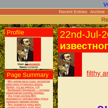
v
Recent Entries
Archive
Re
Profile
22nd-Jul-
известног
User:
veniamin
Name:
veniamin
filthy
Page Summary
·
filthy animal нагло пхает экспертом
известного путинского агента.
Уверен, что вы идиоты.
[+2]
·
Вербицкий-Пидорасюк — охуенно
примитивная клоняра-пиздяра.
·
Эта тупая скотина filthy
оказывается черезвычайно тупа и
уникально невежественна.
·
Друг познаётся через жопу.
·
sugere irrumatus nudo simia