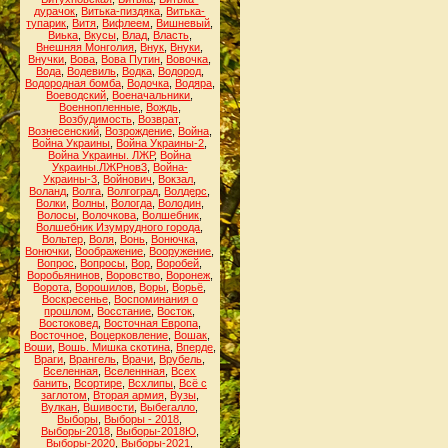
дурачок
,
Витька-пиздяка
,
Витька-
тупарик
,
Витя
,
Вифлеем
,
Вишневый
,
Виька
,
Вкусы
,
Влад
,
Власть
,
Внешняя Монголия
,
Внук
,
Внуки
,
Внучки
,
Вова
,
Вова Путин
,
Вовочка
,
Вода
,
Водевиль
,
Водка
,
Водород
,
Водородная бомба
,
Водочка
,
Водяра
,
Воеводский
,
Военачальники
,
Военнопленные
,
Вождь
,
Возбудимость
,
Возврат
,
Вознесенский
,
Возрождение
,
Война
,
Война Украины
,
Война Украины-2
,
Война Украины. ЛЖР
,
Война
Украины.ЛЖРнов3
,
Война-
Украины-3
,
Войнович
,
Вокзал
,
Воланд
,
Волга
,
Волгоград
,
Волдерс
,
Волки
,
Волны
,
Вологда
,
Володин
,
Волосы
,
Волочкова
,
Волшебник
,
Волшебник Изумрудного города
,
Вольтер
,
Воля
,
Вонь
,
Вонючка
,
Вонючки
,
Воображение
,
Вооружение
,
Вопрос
,
Вопросы
,
Вор
,
Воробей
,
Воробьянинов
,
Воровство
,
Воронеж
,
Ворота
,
Ворошилов
,
Воры
,
Ворьё
,
Воскресенье
,
Воспоминания о
прошлом
,
Восстание
,
Восток
,
Востоковед
,
Восточная Европа
,
Восточное
,
Воцерковление
,
Вошак
,
Воши
,
Вошь. Мишка скотина
,
Вперде
,
Враги
,
Врангель
,
Врачи
,
Врубель
,
Вселенная
,
Вселеннная
,
Всех
банить
,
Всортире
,
Всхлипы
,
Всё с
заглотом
,
Вторая армия
,
Вузы
,
Вулкан
,
Вшивости
,
Выбегалло
,
Выборы
,
Выборы - 2018
,
Выборы-2018
,
Выборы-2018Ю
,
Выборы-2020
,
Выборы-2021
,