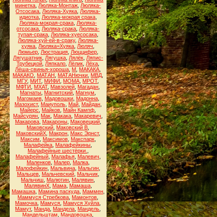
минетка
,
Люляка-Монтаж
,
Люляка-
Отсосака
,
Люляка-Хуяка
,
Люляка-
идиотка
,
Люляка-мокрая срака
,
Люляка-мокрая-срака
,
Люляка-
отсосака
,
Люляка-срака
,
Люляка-
тупая-срака
,
Люляка-хуесосака
,
Люляка-хуй-ей-в-сраку
,
Люляка-
хуяка
,
Люляка=Хуяка
,
Люляч
,
Люмьер
,
Люстрация
,
Люццифер
,
Лягушатник
,
Лягушка
,
Лялёк
,
Ляпис-
Трубецкой
,
Ляпкало
,
Лёлик
,
Лёха
,
Лёша-свинья-хороша
,
М
,
МАКАКА
,
МАКАКО
,
МАТАН
,
МАТАНючки
,
МВД
,
МГУ
,
МИТ
,
МИФИ
,
МОМА
,
МРОТ
,
МФТИ
,
МХАТ
,
Мавзолей
,
Магадан
,
Магнаты
,
Магнитский
,
Магнум
,
Магомаев
,
Мадовошки
,
Мадонна
,
Мазохист
,
Маиуполь
,
Май
,
Майдан
,
Майерс
,
Майков
,
Майн Кампф
,
Майсурян
,
Мак
,
Макака
,
Макаревич
,
Макарова
,
Макароны
,
Маковецкий
,
Маковский
,
Маковский В
,
МаковскийХ
,
Макрон
,
Макс Эрнст
,
Максим
,
Максимов
,
Макспарк
,
Малафейка
,
Малафейкины
,
Малафейные шестёрки.
,
Малафейный
,
Малафья
,
Малевич
,
Маленков
,
Малер
,
Малка
,
Малофейкин
,
Мальвина
,
Мальгин
,
Мальцев
,
Мальчевский
,
Мальчик
,
Мальчиш
,
Малютин
,
Малявин
,
МалявинХ
,
Мама
,
Мамаша
,
Мамашка
,
Мамина паскуда
,
Маммен
,
Маммуся Стребкова
,
Мамонтов
,
Мамочка
,
Мамуся
,
Мамуся Хуйла
,
Мамут
,
Манда
,
Мандела
,
Мандель
,
Мандельштам
,
Мандовошка
,