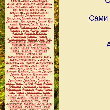
О
Привет
,
Дизайн
,
Дизайнюхер
,
Дизентерия
,
Дизраэли
,
Дикий
,
Дикс
,
Диктатура
,
Дима
,
Димитрий
,
Димка
,
Дин
,
Диплом
,
Дипломатия
,
Дипломаты
,
Дипломированная
,
Сами 
Дирижёр
,
Дискриминация
,
Дискуссия
,
Диснейленд
,
Диспетчер
,
Диссидент
,
Диссиденты
,
Дитрих
,
Для
жалоб
,
Дневник
,
Дно21
,
До н.э.
,
Добиньи
,
Добровольцы
,
Довлатов
,
Договор
,
Додик
,
Дожди
,
Доклад
,
Долбоёб
,
Долбоёб. Выборы
,
Долгоруков
,
Долина
,
Доллар
,
Долматовский
,
Долматт
,
Доля
,
Дом
,
Домашевский
,
Домкрат
,
Домовой
,
Домострой
,
Дон
,
Донателло
,
Донбасс
,
Донецк
,
Донна Саммер
,
Донос
,
Доносчик
,
Доносчики
,
Доносы
,
Дополнение
,
Дореволюционная
,
Доренко
,
Дорн
,
Дорога уходит вдаль...
,
Дороги
,
Доронина
,
Достижение
,
Достоевский
,
Доход
,
Доходы
,
Доцент
,
Дочки
Путина
,
Дочь
,
Драгуны
,
Драматург
,
Дрезден
,
Дрейфус
,
Дроздов
,
Дрозды
,
Дронов
,
Дрочила
,
Дрочиловка
,
Дрочилы
,
Другой
,
ДругойХ
,
Дружбанки
,
Дружбаны
,
Дружбаны
конец
,
Дрянь
,
Ду
,
Дуб
,
Дубай
,
Дублин
,
Дубровин
,
Дубровина
,
Дубровка
,
Дубровская
,
Дугаспер
,
Дугин
,
Дукрак
,
Дума
,
Думай
,
Дунаевский
,
Дункан
,
Дунстан
,
Дура
,
Дура набитая
,
Дурай
,
Дурак
,
Дураки
,
Дурачки
,
Дурачок
,
Дурдом
,
Дуремар
,
Дуры
,
Дуся
,
Духовенство
,
Духовник
,
Дуэль
,
Дьяк
,
Дэни Клейн
,
Дюдяка-Хуяка
,
Дюков
,
Дюкрё
,
Дюма
,
Дюпакье
,
Дюрер
,