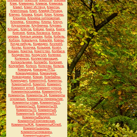
Клик
,
Клименко
,
Климов
,
Климова
,
Климт
,
Клинт Иствуд
,
Клинтон
,
Клинтонша
,
Клип
,
Клифф Ричард
,
Кличко
,
Клоака
,
Клодт
,
Клон
,
Клоны
,
Клоняра
,
Клоняра хитрожопая
,
Клоняра.
,
Клоняры
,
Клопы
,
Клоун
,
Клуазонизм
,
Клубничка
,
Клурмо
,
Клуцис
,
Кляуза
,
Клёцки
,
Книга
,
Книги
,
Княгиня
,
Князь Космоса
,
Князь
церкви
,
Князья церкви
,
Коба
,
Кобель
,
Кобзон
,
Ковальчук
,
Ковалёв
,
Ковры
,
Когда-нибудь
,
Кодвидео
,
Козлоёб
,
Козлы
,
Козочка
,
Козырев
,
Козёл
,
Кокаин
,
Кокетка
,
Кокетство
,
Колбаса
,
Колдовство
,
Колдуэлл
,
Коленки
,
Коленкор
,
Коллективизация
,
Колокольчики
,
Коломбо
,
Колония
,
Колумбия
,
Колхоз
,
Колхозы
,
Кольта
,
Команда
,
Команда РПЦ
,
Командировка
,
Командник
,
Командники
,
Комар
,
Комбайны
,
Комендант
,
Коментпуб
,
Коменты
,
Коментыпуб
,
Комитет
,
Коммент
,
Коммент ютюб
,
Коммент-угроза
,
Комменткосырева
,
Комментпуб
,
Комменты
,
Комменты 34
,
Комменты
огромные
,
Комменты-перекрытие
,
Комменты-спам
,
Комменты23
,
Комменты25
,
Комменты39
,
Комменты70
,
Комменты8
,
Комменты9
,
Комменты97
,
КомментыВалдор
,
КомментыГеоргиевская
,
КомментыЖЖ
,
КомментыЮтюб
,
Комментыаноны
,
Комментыгерманец
,
Комментыдоцент
,