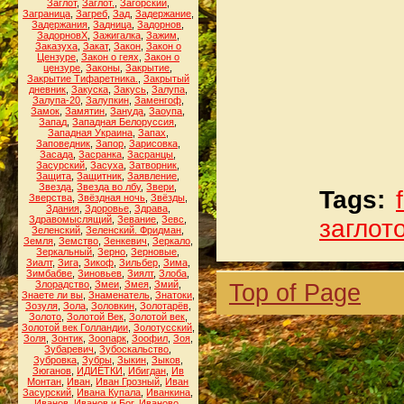
Заглот
,
Заглот.
,
Загорский
,
Заграница
,
Загреб
,
Зад
,
Задержание
,
Задержания
,
Задница
,
Задорнов
,
ЗадорновХ
,
Зажигалка
,
Зажим
,
Заказуха
,
Закат
,
Закон
,
Закон о
Цензуре
,
Закон о геях
,
Закон о
цензуре
,
Законы
,
Закрытие
,
Закрытие Тифаретника.
,
Закрытый
дневник
,
Закуска
,
Закусь
,
Залупа
,
Залупа-20
,
Залупкин
,
Заменгоф
,
Замок
,
Замятин
,
Зануда
,
Заоупа
,
Запад
,
Западная Белоруссия
,
Западная Украина
,
Запах
,
Заповедник
,
Запор
,
Зарисовка
,
Засада
,
Засранка
,
Засранцы
,
Засурский
,
Засуха
,
Затворник
,
Защита
,
Защитник
,
Заявление
,
Звезда
,
Звезда во лбу
,
Звери
,
Tags:
Зверства
,
Звёздная ночь
,
Звёзды
,
Здания
,
Здоровье
,
Здрава
,
Здравомыслящий
,
Зевание
,
Зевс
,
заглот
Зеленский
,
Зеленский. Фридман
,
Земля
,
Земство
,
Зенкевич
,
Зеркало
,
Зеркальный
,
Зерно
,
Зерновые
,
Зиалт
,
Зига
,
Зикоф
,
Зильбер
,
Зима
,
Зимбабве
,
Зиновьев
,
Зиялт
,
Злоба
,
Злорадство
,
Змеи
,
Змея
,
Змий
,
Top of Page
Знаете ли вы
,
Знаменатель
,
Знатоки
,
Зозуля
,
Зола
,
Золовкин
,
Золотарёв
,
Золото
,
Золотой Век
,
Золотой век
,
Золотой век Голландии
,
Золотусский
,
Золя
,
Зонтик
,
Зоопарк
,
Зоофил
,
Зоя
,
Зубаревич
,
Зубоскальство
,
Зубровка
,
Зубры
,
Зыкин
,
Зыков
,
Зюганов
,
ИДИЁТКИ
,
Ибигдан
,
Ив
Монтан
,
Иван
,
Иван Грозный
,
Иван
Засурский
,
Ивана Купала
,
Иванкина
,
Иванов
,
Иванов и Бог
,
Иваново
,