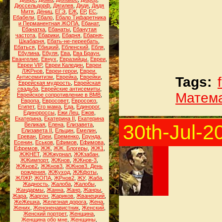
Дюссельдорф
,
Дягилев
,
Дядя
,
Дядя
Митя
,
Дёниц
,
ЕГЭ
,
ЕЖ
,
ЕР
,
ЕС
,
Ебабели
,
Ебало
,
Ебало Тифаретника
и Перманентная ЖОПА
,
Ебанат
,
Ебанатка
,
Ебанаты
,
Ебанутая
частота
,
Ебарики
,
Ебарня
,
Ебарня-
Шкабарня
,
Ебать-не-переебать
,
Ебаться
,
Ебицкий
,
Ебленский
,
Ебля
,
Ебулина
,
Ебуля
,
Ева
,
Ева Браун
,
Евангелие
,
Евнух
,
Евразийцы
,
Евреи
,
Евреи VIP
,
Евреи Каледин
,
Евреи
ЛЖРнов
,
Евреи-герои
,
Евреи.
Антисемитизм
,
Еврейка
,
Еврейки
,
Tags:
Еврейская мудрость
,
Еврейская
свадьба
,
Еврейские антисемиты
,
Матем
Еврейское сопротивление в ВМВ
,
Европа
,
Евросовет
,
Евросоюз
,
Египет
,
Его мама
,
Еда
,
Единорог
,
Единороссы
,
Ежи Лец
,
Ежов
,
Екатерина
,
Екатерина II
,
Екатерина
30th-Jul-2
Великая
,
Елена
,
Елизавета
,
Елизавета II
,
Ельцин
,
Емелин
,
Ереван
,
Ереи
,
Еременко
,
Ерунда
,
Есенин
,
Еськов
,
Ефимов
,
Ефимова
,
Ефремов
,
ЖЖ
,
ЖЖ. Блогеры
,
ЖЖ1
,
ЖЖНЕТ
,
ЖЖжурнал
,
ЖЖзабан
,
ЖЖимпорт
,
ЖЖнов
,
ЖЖнов-3
,
ЖЖнов2
,
ЖЖнов3
,
ЖЖнов3. День
рождения
,
ЖЖуход
,
ЖЖфоты
,
ЖЛЖР
,
ЖОПА
,
ЖРнов2
,
ЖУ
,
Жаба
,
Жадность
,
Жалоба
,
Жалобы
,
Жандармы
,
Жанна
,
Жанр
,
Жанры
,
Жара
,
Жаргон
,
Жариков
,
Жванецкий
,
ЖеЖешка
,
Железная дорога
,
Жена
,
Жених
,
Женоненавистник
,
Женский
,
Женский портрет
,
Женщина
,
Женщина обо мне
,
Женщины
,