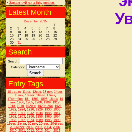
э
·
Здравствуй жопа filthy gondon.
Latest Month
Ув
December 2035
1
2
3
4
5
6
7
8
9
10
11
12
13
14
15
16
17
18
19
20
21
22
23
24
25
26
27
28
29
30
31
Search
Search:
Category:
Entry Tags
10 съезд
,
11век
,
12век
,
13 век
,
14век
,
15век
,
16 век
,
16век
,
17век
,
17октября
,
18+
,
1891
,
1893
,
18век
,
19
век
,
1900
,
1905
,
1906
,
1909
,
1917
,
1918
,
1919
,
1920-е
,
1920е-30е
,
1921
,
1922
,
1924
,
1926
,
1929
,
1933
,
1935
,
1937
,
1941
,
1942
,
1944
,
1945
,
1947
,
1952
,
1953
,
1956
,
1958
,
1960
,
1964
,
1968
,
1972
,
1974
,
1989
,
1995
,
1999
,
19век
,
2 мая
,
20 век
,
20-век
,
20-й век
,
20-ый век
,
2002
,
2003
,
2004
,
2006
,
2010
,
2011
,
2012
,
2013
,
2014
,
2015
,