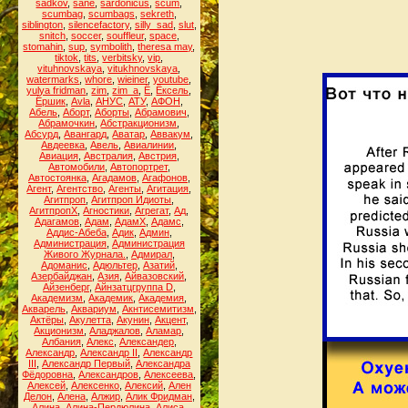
sadkov
,
sane
,
sardonicus
,
scum
,
scumbag
,
scumbags
,
sekreth
,
siblington
,
silencefactory
,
silly_sad
,
slut
,
snitch
,
soccer
,
souffleur
,
space
,
stomahin
,
sup
,
symbolith
,
theresa may
,
tiktok
,
tits
,
verbitsky
,
vip
,
vituhnovskaya
,
vitukhnovskaya
,
watermarks
,
whore
,
wieiner
,
youtube
,
yulya fridman
,
zim
,
zim_a
,
Ё
,
Ёксель
,
Ёршик
,
Аvla
,
АНУС
,
АТУ
,
АФОН
,
Абель
,
Аборт
,
Аборты
,
Абрамович
,
Абрамочкин
,
Абстракционизм
,
Абсурд
,
Авангард
,
Аватар
,
Аввакум
,
Авдеевка
,
Авель
,
Авиалинии
,
Авиация
,
Австралия
,
Австрия
,
Автомобили
,
Автопортрет
,
Автостоянка
,
Агадамов
,
Агафонов
,
Агент
,
Агентство
,
Агенты
,
Агитация
,
Агитпроп
,
Агитпроп Идиоты
,
АгитпропХ
,
Агностики
,
Агрегат
,
Ад
,
Адагамов
,
Адам
,
АдамХ
,
Адамс
,
Аддис-Абеба
,
Адик
,
Админ
,
Администрация
,
Администрация
Живого Журнала.
,
Адмирал
,
Адоманис
,
Адюльтер
,
Азатий
,
Азербайджан
,
Азия
,
Айвазовский
,
Айзенберг
,
Айнзатцгруппа D
,
Академизм
,
Академик
,
Академия
,
Акварель
,
Аквариум
,
Акнтисемитизм
,
Актёры
,
Акулетта
,
Акунин
,
Акцент
,
Акционизм
,
Аладжалов
,
Аламар
,
Албания
,
Алекс
,
Александер
,
Александр
,
Александр II
,
Александр
III
,
Александр Первый
,
Александра
Фёдоровна
,
Александров
,
Алексеева
,
Алексей
,
Алексенко
,
Алексий
,
Ален
Делон
,
Алена
,
Алжир
,
Алик Фридман
,
Алина
,
Алина-Пердюлина
,
Алиса
,