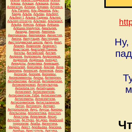
Алкаш
,
Алкаши
,
Алкашка
,
Аллах
,
Аллигатор
,
Аллори
,
Алрами
,
Алчевск
,
Аль Пачино
,
Аль-Джазира
,
Аль-
Каида
,
Альба
,
Альбац
,
Альберт
,
Альберт I
,
Альма-Тадема
,
Альпер
,
htt
Альпер-отсосун
,
Альтман
,
АльтманХ
,
Альфа
,
Аляска
,
Алёша
,
Алёшка
,
Алёшка-придурок
,
Амальрик
,
Аманда
,
Америк
,
Америка
,
Американцы
,
Америкюки
,
Амнистия
,
Ну,
Амона
,
Ампутация
,
Амстердам
,
Амстердамская школа
,
Амур
,
Анал
,
Анализ
,
Анархизм
,
Анархист
,
Анастасия
,
Анатолий Панков
,
пад
Ангелы
,
Английский
,
Англия
,
Андреев
,
Андромеда
,
Андроников
,
Андропов
,
Андрюша
,
Анекдот
,
Анекдоты
,
Анжелика
,
Анимация
,
Анинаталия
,
Анисимов
,
Анклав
,
Анна
Каренина
,
Аннексия
,
Анненков
,
Анон
,
Анонизм
,
Аноним
,
Анонимы
,
Т
Анонкомменты
,
Аноны
,
Антверпен
,
Антибиотики
,
Антигей
,
Антиемитизм
,
Антикомпромат
,
Антикультура
,
м
Антилопа гну
,
Антипушкин
,
Антисемит
,
Антисемитизм
,
Антисемитизм. ГеБе
,
Антисемитим
,
Антисемиты
,
Антисемтизм
,
Антисенмитизм
,
Антисталинизм
,
Антон
,
Антонеску
,
Антракт
,
Антропология
,
Анус
,
Анусы
,
Аононы
,
Апельсины
,
Апологетика
,
Апостол
,
Апостолы
,
Апреликов
,
Апсит
,
Апухтин
,
Ар Нуво
,
Ар деко
,
Арабский
Чт
терроризм
,
Арабы
,
Аргентина
,
Ардеко
,
Арест
,
Арефьева
,
Аризона
,
Арийцы
,
Аристотель
,
Арктика
,