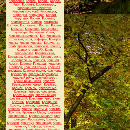
Короленко
,
Короли
,
Король
,
Король
Карл
,
Королёв
,
Коронавирус
,
Коронавирус Плакатки
,
Коронавируснов2
,
Коронация
,
Корреджо
,
Коррупция
,
Корсет
,
Корупция
,
Корчак
,
Коселёк
,
Космонавты
,
Космос
,
Кострома
,
Костюм
,
Костюченко
,
Костёр
,
Косуля
,
Косыгин
,
Косырева
,
Косырева о
культуре
,
Косырева. Углич
,
Косыревакомменты
,
Кот
,
Котовася
,
Котовский
,
Коты
,
Кофырин
,
Кочерга
,
Кошка
,
Кошки
,
Кошмар
,
Кощунство
,
Краб
,
Крамаров
,
Крамской
,
Кранах
,
Кранах-старшийХ
,
Крап
,
Крапильская
,
Крапильский
,
Красавец
,
Красавица
,
Красиво жить
не запретишь
,
Красная
,
Красная
Армия
,
Красная Площадь
,
Красная
Слобода
,
Красная армия
,
Красная
площадь
,
Красная рамка
,
Краснова
,
Краснодар
,
Красные мухоморы
,
Красный ибис
,
Красный крест
,
Красный мешочек
,
Красота
,
Крачковская
,
Кредит
,
Крейсер
,
Кремль
,
Кремль.
,
Крепостные
,
Кресмль
,
Креспи
,
Крестины
,
Крестный Ход
,
Крестный ход
,
Крестовский
,
Крестьне
,
Крестьяне
,
Кретины
,
Крещатик
,
Крещение
,
Кризис
,
Криллон
,
Криминал
,
Крис
,
Крисота
,
Кристи
,
Кристина
,
Кристис
,
Критика
,
Кровавая Мери
,
Кровавое
воскресенье
,
Кровавый навет
,
Крог
,
Крокодил
,
Крокодилы
,
Кролик
,
Кролики
,
Кронгауз
,
Кронштадт
,
Кросс
,
Кроткий
,
Крофорд
,
Круглов
,
Крумгольд
,
Круп
,
Крупкин
,
Крупная
,