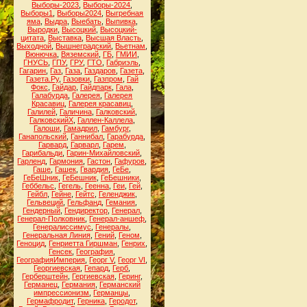
Выборы-2023
,
Выборы-2024
,
Выборы1
,
Выборы2024
,
Выгребная
яма
,
Выдра
,
Выебать
,
Выпивка
,
Выродки
,
Высоцкий
,
Высоцкий-
цитата
,
Выставка
,
Высшая Власть
,
Выходной
,
Вышнеградский
,
Вьетнам
,
Вюнючка
,
Вяземский
,
ГБ
,
ГМИИ
,
ГНУСЬ
,
ГПУ
,
ГРУ
,
ГТО
,
Габриэль
,
Гагарин
,
Газ
,
Газа
,
Газдаров
,
Газета
,
Газета.Ру
,
Газовки
,
Газпром
,
Гай
Фокс
,
Гайдар
,
Гайдпарк
,
Гала
,
Галабурда
,
Галерея
,
Галерея
Красавиц
,
Галерея красавиц
,
Галилей
,
Галичина
,
Галковский
,
ГалковскийХ
,
Галлен-Каллела
,
Галоши
,
Гамадрил
,
Гамбург
,
Ганапольский
,
Ганнибал
,
Гарабурда
,
Гарвард
,
Гарварл
,
Гарем
,
Гарибальди
,
Гарин-Михайловский
,
Гарленд
,
Гармония
,
Гастон
,
Гафуров
,
Гаше
,
Гашек
,
Гвардия
,
ГеБе
,
ГеБеШник
,
ГеБешник
,
ГеБешники
,
Геббельс
,
Гегель
,
Геенна
,
Геи
,
Гей
,
Гейбл
,
Гейне
,
Гейтс
,
Геленджик
,
Гельвеций
,
Гельфанд
,
Гемания
,
Гендерный
,
Гендиректор
,
Генерал
,
Генерал-Полковник
,
Генерал-аншеф
,
Генералиссимус
,
Генералы
,
Генеральная Линия
,
Гений
,
Геном
,
Геноцид
,
Генриетта Гиршман
,
Генрих
,
Генсек
,
География
,
ГеографияИмперия
,
Георг V
,
Георг VI
,
Георгиевская
,
Гепард
,
Герб
,
Герберштейн
,
Гергиевская
,
Геринг
,
Германец
,
Германия
,
Германский
импрессионизм
,
Германцы
,
Гермафродит
,
Герника
,
Геродот
,