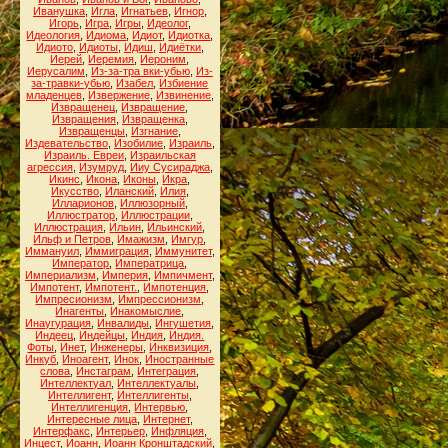
Иванушка
,
Игла
,
Игнатьев
,
Игнор
,
Игорь
,
Игра
,
Игры
,
Идеолог
,
Идеология
,
Идиома
,
Идиот
,
Идиотка
,
Идиото
,
Идиоты
,
Идиш
,
Идиётки
,
Иерей
,
Иеремия
,
Иероним
,
Иерусалим
,
Из-за-тра вки-убью
,
Из-
за-травки-убью
,
Изабел
,
Избиение
младенцев
,
Извержение
,
Извинение
,
Извращенец
,
Извращение
,
Извращения
,
Извращенка
,
Извращенцы
,
Изгнание
,
Издевательство
,
Изобилие
,
Израиль
,
Израиль. Евреи
,
Израильская
агрессия
,
Изумруд
,
Ииу Сусираджа
,
Икинс
,
Икона
,
Иконы
,
Икра
,
Икусство
,
Иланский
,
Илия
,
Илларионов
,
Иллюзорный
,
Иллюстратор
,
Иллюстрации
,
Иллюстрация
,
Ильин
,
Ильинский
,
Ильф и Петров
,
Имажизм
,
Имгур
,
Иммануил
,
Иммиграция
,
Иммунитет
,
Император
,
Императрица
,
Империализм
,
Империя
,
Импичмент
,
Импотент
,
Импотент.
,
Импотенция
,
Импресионизм
,
Импрессионизм
,
Инагенты
,
Инакомыслие
,
Инаугурация
,
Инвалиды
,
Ингушетия
,
Индеец
,
Индейцы
,
Индия
,
Индия.
Фоты
,
Инет
,
Инженеры
,
Инквизиция
,
Инкуб
,
Иноагент
,
Инок
,
Иностранные
слова
,
Инстаграм
,
Интеграция
,
Интеллектуал
,
Интеллектуалы
,
Интеллигент
,
Интеллигенты
,
Интеллигенция
,
Интервью
,
Интересные лица
,
Интернет
,
Интерфакс
,
Интерьер
,
Инфляция
,
Инцест
,
Иоанн
,
Иоанн Кронштадский
,