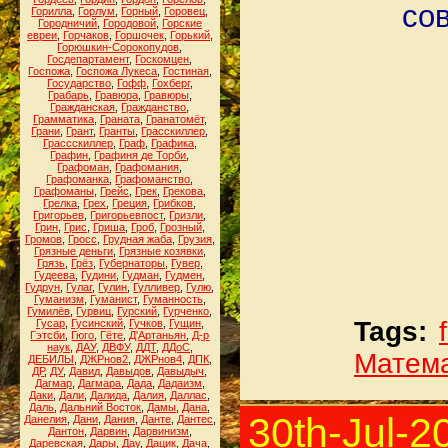
со
Горилла
,
Горлум
,
Горный
,
Горовец
,
Городничий
,
Городовой
,
Горские
евреи
,
Горчаков
,
Горшочек
,
Горький
,
Горюшкин-Сорокопудов
,
Госдепартамент
,
Госкомцен
,
Госпожа
,
Госпожа Лукеса
,
Гостиная
,
Государство
,
Гофф
,
Гохберг
,
Грабарь
,
Гравюра
,
Гравюры
,
Гражданская
,
Гражданство
,
Грамматика
,
Граната
,
Гранатомёт
,
Грани
,
Грант
,
Гранты
,
Грасскиллер
,
Грассскиллер
,
Граф
,
Графика
,
Графин
,
Графиня де Торби
,
Графоман
,
Графомания
,
Графоманка
,
Графоманство
,
Графоманы
,
Грейс
,
Грек
,
Грекова
,
Грелка
,
Грех
,
Греция
,
Грибков
,
Григорьев
,
Григорьевпост
,
Гризли
,
Грин
,
Грис
,
Гриша
,
Гроб
,
Грозный
,
Громов
,
Гросс
,
Грудная жаба
,
Грузия
,
Грязные деньги
,
Грязные козявки
,
Грязь
,
Грёз
,
Губернаторы
,
Гувер
,
Гудеева
,
Гудини
,
Гудман
,
Гудмен
,
Гудрун
,
Гулаг
,
Гулин
,
Гулливер
,
Гулю
,
Гуманизм
,
Гуманист
,
Гуманность
,
Гумилёв
,
Гурвиц
,
Гурский
,
Гурченко
,
Tags:
Гусар
,
Гусинский
,
Гучков
,
Гущин
,
Гэтсби
,
Гюго
,
Гёте
,
Д'Артаньян
,
Д-р
наук
,
ДАУ
,
ДВФУ
,
ДДТ
,
ДДоС
,
Матем
ДЕБИЛЫ
,
ДЖРнов2
,
ДЖРнов4
,
ДПК
,
ДР
,
ДУ
,
Давид
,
Давыдов
,
Давыдыч
,
Дагмар
,
Дагмара
,
Дада
,
Дадаизм
,
Даки
,
Дали
,
Далида
,
Далия
,
Даллас
,
Даль
,
Дальний Восток
,
Дамы
,
Дана
,
30th-Jul-2
Данелия
,
Дани
,
Дания
,
Данте
,
Дантес
,
Дантон
,
Дарвин
,
Дарвинизм
,
Даревская
,
Дары
,
Дау
,
Дацик
,
Дача
,