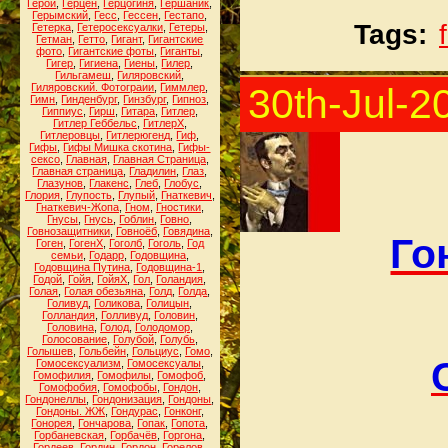
Герой
,
Герцен
,
Герцогиня
,
Гершаник
,
Герымский
,
Гесс
,
Гессен
,
Гестапо
,
Tags:
Гетерка
,
Гетеросексуалки
,
Гетеры
,
Гетман
,
Гетто
,
Гигант
,
Гигантские
фото
,
Гигантские фоты
,
Гиганты
,
Гигер
,
Гигиена
,
Гиены
,
Гилер
,
Гильгамеш
,
Гиляровский
,
Гиляровский. Фотограии
,
Гиммлер
,
30th-Jul-2
Гимн
,
Гинденбург
,
Гинзбург
,
Гипноз
,
Гиппиус
,
Гирш
,
Гитара
,
Гитлер
,
Гитлер Геббельс
,
ГитлерХ
,
Гитлеровцы
,
Гитлерюгенд
,
Гиф
,
Гифы
,
Гифы Мишка скотина
,
Гифы-
сексо
,
Главная
,
Главная Страница
,
Главная страница
,
Гладилин
,
Глаз
,
Глазунов
,
Глакенс
,
Глеб
,
Глобус
,
Глория
,
Глупость
,
Глупый
,
Гнаткевич
,
Гнаткевич-Жопа
,
Гном
,
Гностики
,
Гнусы
,
Гнусь
,
Гоблин
,
Говно
,
Говнозащитники
,
Говноёб
,
Говядина
,
Го
Гоген
,
ГогенХ
,
Гоголб
,
Гоголь
,
Год
семьи
,
Годарр
,
Годовщина
,
Годовщина Путина
,
Годовщина-1
,
Годой
,
Гойя
,
ГойяХ
,
Гол
,
Голандия
,
Голая
,
Голая обезьяна
,
Голд
,
Голда
,
Голивуд
,
Голикова
,
Голицын
,
Голландия
,
Голливуд
,
Головин
,
Головина
,
Голод
,
Голодомор
,
Голосование
,
Голубой
,
Голубь
,
Голышев
,
Гольбейн
,
Гольциус
,
Гомо
,
Гомосексуализм
,
Гомосексуалы
,
Гомофилия
,
Гомофилы
,
Гомофоб
,
Гомофобия
,
Гомофобы
,
Гондон
,
Гондонеллы
,
Гондонизация
,
Гондоны
,
Гондоны. ЖЖ
,
Гондурас
,
Гонконг
,
Гонорея
,
Гончарова
,
Гопак
,
Гопота
,
Горбаневская
,
Горбачёв
,
Горгона
,
Гордеев
,
Гордин
,
Гордон
,
Горелов
,