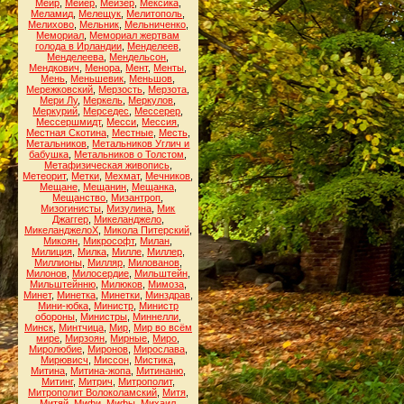
Меир
,
Мейер
,
Мейзер
,
Мексика
,
Меламид
,
Мелещук
,
Мелитополь
,
Мелихово
,
Мельник
,
Мельниченко
,
Мемориал
,
Мемориал жертвам
голода в Ирландии
,
Менделеев
,
Менделеева
,
Мендельсон
,
Мендкович
,
Менора
,
Мент
,
Менты
,
Мень
,
Меньшевик
,
Меньшов
,
Мережковский
,
Мерзость
,
Мерзота
,
Мери Лу
,
Меркель
,
Меркулов
,
Меркурий
,
Мерседес
,
Мессерер
,
Мессершмидт
,
Месси
,
Мессия
,
Местная Скотина
,
Местные
,
Месть
,
Метальников
,
Метальников Углич и
бабушка
,
Метальников о Толстом
,
Метафизическая живопись
,
Метеорит
,
Метки
,
Мехмат
,
Мечников
,
Мещане
,
Мещанин
,
Мещанка
,
Мещанство
,
Мизантроп
,
Мизогинисты
,
Мизулина
,
Мик
Джаггер
,
Микеланджело
,
МикеланджелоХ
,
Микола Питерский
,
Микоян
,
Микрософт
,
Милан
,
Милиция
,
Милка
,
Милле
,
Миллер
,
Миллионы
,
Милляр
,
Милованов
,
Милонов
,
Милосердие
,
Мильштейн
,
Мильштейнню
,
Милюков
,
Мимоза
,
Минет
,
Минетка
,
Минетки
,
Минздрав
,
Мини-юбка
,
Министр
,
Министр
обороны
,
Министры
,
Миннелли
,
Минск
,
Минтчица
,
Мир
,
Мир во всём
мире
,
Мирзоян
,
Мирные
,
Миро
,
Миролюбие
,
Миронов
,
Мирослава
,
Мирювисч
,
Миссон
,
Мистика
,
Митина
,
Митина-жопа
,
Митинаню
,
Митинг
,
Митрич
,
Митрополит
,
Митрополит Волоколамский
,
Митя
,
Митяй
,
Мифи
,
Мифы
,
Михаил