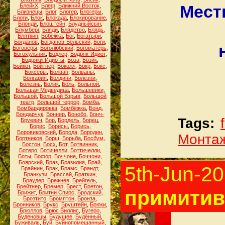
Мест
БлейкХ
,
Блеф
,
Ближний Восток
,
Близнецы
,
Блог
,
Блогер
,
Блогеры
,
Блоги
,
Блок
,
Блокада
,
Блокирование
,
Блонди
,
Блоштейн
,
Блудныйсын
,
Блумберг
,
Бляди
,
Блядство
,
Блядь
,
Бляткин
,
Бобёжка
,
Бог
,
Богатыри
,
Богданов
,
Богданов-Бельский
,
Боги
,
Боговеры
,
Боголюбский
,
Богоматерь
,
Богохульник
,
Бодлер
,
Бодряк-Идиот
,
Бодряки-Идиоты
,
Боза
,
Бозик
,
Бойкот
,
Бойтнер
,
Боколл
,
Бокр
,
Бокс
,
Боксёры
,
Болван
,
Болваны
,
Болгария
,
Болдини
,
Болезни
,
Болезнь
,
Болик
,
Боль
,
Больной
,
Большая Медведица
,
Большевики
,
Большой
,
Большой Взрыв
,
Большой
театр
,
Большой террор
,
Бомба
,
Бомбардировка
,
Бомбёжка
,
Бонд
,
Бондарчук
,
Боннер
,
Бонобо
,
Бонч-
Tags:
Бруевич
,
Бор
,
Бордель
,
Борец
,
Борис
,
Борисы
,
Борись
,
Боровиковский
,
Борода
,
Бородин
,
Монта
Бортников
,
Борщ
,
Борьба
,
Босбум
,
Бостон
,
Босх
,
Бот
,
Ботвинник
,
Ботеро
,
Ботичелли
,
Боттичелли
,
Боты
,
Бофор
,
Боччоне
,
Боччони
,
Боярский
,
Браз
,
Бразилия
,
Брай
,
5th-Jun-2
Брайнин
,
Брак
,
Брамс
,
Брандт
,
Бранкузи
,
Брассай
,
Браткин
,
Браудер
,
Брежнев
,
Брейгель
,
Брейтнер
,
Бремер
,
Брест
,
Бретон
,
примитив
Брижит
,
Бритни Спирс
,
Бродский
,
Брозтито
,
Бромптон
,
Бронза
,
Бронников
,
Брукс
,
Бруштейн
,
Брюки
,
Брюллов
,
Брюс Виллис
,
Бугеро
,
Буденовцы
,
Будущее
,
Будённый
,
Буживаль
,
Буй
,
Буйнопомешанный
,