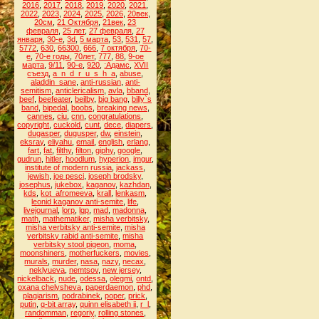
2016
,
2017
,
2018
,
2019
,
2020
,
2021
,
2022
,
2023
,
2024
,
2025
,
2026
,
20век
,
20см
,
21 Октября
,
21век
,
23
февраля
,
25 лет
,
27 февраля
,
27
января
,
30-е
,
3d
,
5 марта
,
53
,
531
,
57
,
5772
,
630
,
66300
,
666
,
7 октября
,
70-
е
,
70-е годы
,
70лет
,
777
,
88
,
9-ое
марта
,
9/11
,
90-е
,
920
,
:Адамс
,
XVII
съезд
,
a_n_d_r_u_s_h_a
,
abuse
,
aladdin_sane
,
anti-russian
,
anti-
semitism
,
anticlericalism
,
avla
,
bband
,
beef
,
beefeater
,
beilby
,
big bang
,
billy`s
band
,
bipedal
,
boobs
,
breaking news
,
cannes
,
ciu
,
cnn
,
congratulations
,
copyright
,
cuckold
,
cunt
,
dece
,
diapers
,
dugasper
,
dugusper
,
dw
,
einstein
,
eksray
,
eliyahu
,
email
,
english
,
erlang
,
fart
,
fat
,
filthy
,
filton
,
giphy
,
google
,
gudrun
,
hitler
,
hoodlum
,
hyperion
,
imgur
,
institute of modern russia
,
jackass
,
jewish
,
joe pesci
,
joseph brodsky
,
josephus
,
jukebox
,
kaganov
,
kazhdan
,
kds
,
kot_afromeeva
,
krall
,
lenkasm
,
leonid kaganov anti-semite
,
life
,
livejournal
,
lorp
,
lqp
,
mad
,
madonna
,
math
,
mathematiker
,
misha verbitsky
,
misha verbitsky anti-semite
,
misha
verbitsky rabid anti-semite
,
misha
verbitsky stool pigeon
,
moma
,
moonshiners
,
motherfuckers
,
movies
,
murals
,
murder
,
nasa
,
nazy
,
necax
,
neklyueva
,
nemtsov
,
new jersey
,
nickelback
,
nude
,
odessa
,
olegmi
,
ontd
,
oxana chelysheva
,
paperdaemon
,
phd
,
plagiarism
,
podrabinek
,
poper
,
prick
,
putin
,
q-bit array
,
quinn elisabeth ii
,
r_l
,
randomman
,
regoriy
,
rolling stones
,