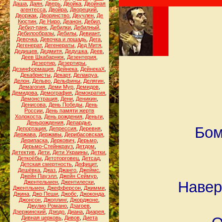
Даша
,
Даян
,
Дверь
,
Двойка
,
Двойная
агентесса
,
Двойра
,
Дворецкий
,
Дворжак
,
Дворянство
,
Двучлен
,
Де
Кюстин
,
Де Ниро
,
Деанон
,
Дебил
,
Дебил-панк
,
Дебилки
,
Дебилный
,
Дебилообразы
,
Дебилы
,
Девиант
,
Девочка
,
Девочка и лошадь
,
Дега
,
Дегенерат
,
Дегенераты
,
Дед Митя
,
Дедищев
,
Дедмитя
,
Дедушка
,
Деев
,
Деев Шкабарнюк
,
Дезентерия
,
Дезертир
,
Дезертиры
,
Дезинформация
,
Дейнека
,
ДейнекаХ
,
Декабристы
,
Декарт
,
Делакруа
,
Делон
,
Дельво
,
Дельфины
,
Делягин
,
Демагогия
,
Деми Мур
,
Демидов
,
Демидова
,
Демография
,
Демократия
,
Демонстрация
,
Дени
,
Деникин
,
Денисова
,
День Победы
,
День
России
,
День памяти жертв
Холокоста
,
День рождения
,
Деньги
,
Деньрождения
,
Депардье
,
Бом
Депортация
,
Депрессия
,
Деревня
,
Держава
,
Державы
,
Дерибасовская
,
Дерипаска
,
Деркович
,
Дерьмо
,
Дерьмо-Стейнкрауз
,
Детдом
,
Детектив
,
Дети
,
Дети Украины
,
Детки
,
Деткоёбы
,
Детоторговец
,
Детсад
,
Детская смертность
,
Дефицит
,
Дешёвка
,
Джаз
,
Джанго
,
Джеймс
,
Джейн Пауэлл
,
Джейн Сеймур
,
Навер
Джентельмен
,
Джентилески
,
Джентльмен
,
Джефферсон
,
Джимми
,
Джина
,
Джо Пеши
,
Джобс
,
Джоконда
,
Джонсон
,
Джоплинг
,
Джорджоне
,
Джулио Романо
,
Дзагоев
,
Дзержинский
,
Дзюдо
,
Диана
,
Диарея
,
Дивная церковь
,
Дивов
,
Диета