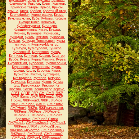
Крыжополь
,
Крылов
,
Крым
,
Крымов
,
Крымские татары
,
Крыса
,
Крысы
,
Крыша
,
Крюк
,
Крёйер
,
Крёстный отец
,
Ксенофобия
,
Ксилография
,
Ктомс
,
Ку-клукс-клан
,
Куба
,
Кубизм
,
Кубизм
Тифаретника
,
КубизмХ
,
Кубофутуризм
,
Кувалдин
,
Кувшинникова
,
Кугач
,
Куздра
,
Кузнец
,
Кузнецов
,
Кузнецов.
,
Куинджи
,
Куклы
,
Кукмор
,
Кукобака
,
Кулаки
,
Кулидар Провокация
,
Культ
личности
,
Культур-Мультур
,
Культура
,
Культуролог
,
Куников
,
Купленный
,
Куприянов
,
Купцы
,
Купчиха
,
Купчихи
,
Кураев
,
Куратор
,
Курбе
,
Курва
,
Курва Мамина
,
Курва
Тифаретная
,
Курвосос
,
Курвососина
,
Курвососка
,
Курвососы
,
Курвы
,
Курица
,
Курли
,
Курочка
,
Курск
,
Курчатов
,
Кустик
,
Кустодиев
,
КустодиевХ
,
Кутепов
,
Кутузов
,
Кутузова
,
Кухарка
,
Кухня
,
Кучма
,
Куш
,
Кшесинская
,
Кьюкор
,
Кэт
,
Кюстин
,
Кюхля
,
Кёнигсберг
,
Кёртис
,
ЛГБТ
,
ЛДПР
,
ЛДР
,
ЛЖ
,
ЛЖЛ
,
ЛЖР
,
ЛЖР Жопа
,
ЛЖР ЛЖРнов2
,
ЛЖР
Носик
,
ЛЖР-нов3
,
ЛЖР. ЛЖРнов
,
ЛЖР. ЛЖРнов2
,
ЛЖР3
,
ЛЖРНов2
,
ЛЖРНов4
,
ЛЖРн
,
ЛЖРначалонов
,
ЛЖРнлв
,
ЛЖРнов
,
ЛЖРнов-2
,
ЛЖРнов-3
,
ЛЖРнов2
,
ЛЖРнов2
Бразилия
,
ЛЖРнов2 Стихи
,
ЛЖРнов2.
,
ЛЖРнов2нов2
,
ЛЖРнов3
,
ЛЖРнов3 ЛЖР
,
ЛЖРнов3Грек
,
ЛЖРнов3Икусство
,
ЛЖРнов3нов3
,
ЛЖРнов4
,
ЛЖРнов5
,
ЛЖРновое2
,
ЛЖРов2
,
ЛЖРов4
,
ЛЖРпрощай
,