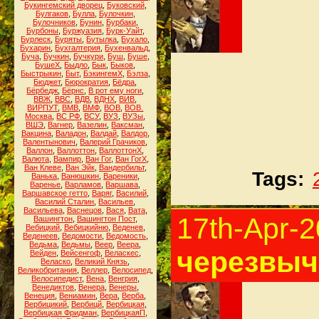
Букингемский дворец
,
Буковский
,
Булгаков
,
Булла
,
Булочкин
,
Булочников
,
Бунин
,
Бурбаки
,
Бурбоны
,
Буржуазия
,
Бурк-Уайт
,
Бурлеск
,
Буряты
,
Бутылка
,
Бухало
,
Бухарин
,
Бухгалтерия
,
Бухенвальд
,
Буча
,
Бучкин
,
Бучкури
,
Буш
,
Буше
,
БушеХ
,
Быдло
,
Бык
,
Быков
,
Быстрыкин
,
Быт
,
БэкингемХ
,
Бэлза
,
Бюджет
,
Бюрократия
,
Бёдра
,
Бёрбедж
,
Бёрнс
,
В рот ему ноги
,
ВВЖ
,
ВВС
,
ВДВ
,
ВДНХ
,
ВИВ
,
ВИРПУТ
,
ВМВ
,
ВМФ
,
ВОВ
,
ВОВ.
Москва
,
ВС РФ
,
ВСУ
,
ВУЗ
,
ВУЗы
,
ВШЭ
,
Вагнер
,
Вазелин
,
Ваксман
,
Вакцина
,
Валадон
,
Валдай
,
Валдор
,
Валентынович
,
Валерий Грачиков
,
Валлон
,
Валлоттон
,
ВаллоттонХ
,
Валюта
,
Вампир
,
Ван Гог
,
Ван ГогХ
,
Ван Клеве
,
Ван Эйк
,
Вандербильт
,
Tags:
Ванька
,
Ванюшкин
,
Вареники
,
Варенье
,
Варламов
,
Варшава
,
Варшавское гетто
,
Варяг
,
Василий
,
Василий Сталин
,
Васильев
,
Васильева
,
Васнецов
,
Вася
,
Вата
,
17th-Apr-
Вашингтон
,
Вашингтон Пост
,
Вебицкий
,
Вебицкийню
,
Веденев
,
Веденеев
,
Ведомости
,
Ведомость
,
Ведьма
,
Ведьмы
,
Веер
,
Веера
,
черезвыч
Вейден
,
Вейсенгоф
,
Веласкес
,
Веласко
,
Великий Князь
,
Великобритания
,
Веллер
,
Велосипед
,
Велосипедист
,
Вена
,
Венгрия
,
Венедиктов
,
Венера
,
Венеры
,
Венеция
,
Вениамин
,
Вера
,
Верба
,
Вербицикий
,
Вербицй
,
Вербицкая
,
Вербицкая Фридман
,
ВербицкаяП
,