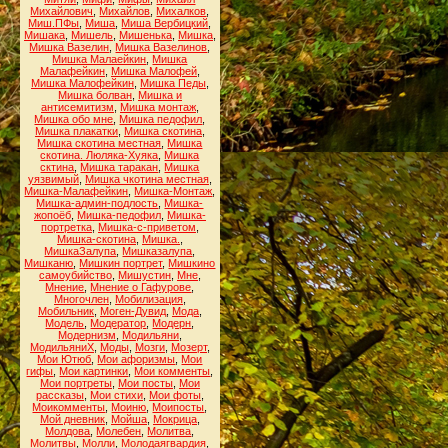
Михайлович
,
Михайлов
,
Михалков
,
Миш.ПФы
,
Миша
,
Миша Вербицкий
,
Мишака
,
Мишель
,
Мишенька
,
Мишка
,
Мишка Вазелин
,
Мишка Вазелинов
,
Мишка Малаейкин
,
Мишка
Малафейкин
,
Мишка Малофей
,
Мишка Малофейкин
,
Мишка Педы
,
Мишка болван
,
Мишка и
антисемитизм
,
Мишка монтаж
,
Мишка обо мне
,
Мишка педофил
,
Мишка плакатки
,
Мишка скотина
,
Мишка скотина местная
,
Мишка
скотина. Люляка-Хуяка
,
Мишка
сктина
,
Мишка таракан
,
Мишка
уязвимый
,
Мишка чкотина местная
,
Мишка-Малафейкин
,
Мишка-Монтаж
,
Мишка-админ-подлость
,
Мишка-
жопоёб
,
Мишка-педофил
,
Мишка-
портретка
,
Мишка-с-приветом
,
Мишка-скотина
,
Мишка.
,
МишкаЗалупа
,
Мишказалупа
,
Мишканю
,
Мишкин портрет
,
Мишкино
самоубийство
,
Мишустин
,
Мне
,
Мнение
,
Мнение о Гафурове
,
Многочлен
,
Мобилизация
,
Мобильник
,
Моген-Дувид
,
Мода
,
Модель
,
Модератор
,
Модерн
,
Модернизм
,
Модильяни
,
МодильяниХ
,
Моды
,
Мозги
,
Мозерт
,
Мои Ютюб
,
Мои афоризмы
,
Мои
гифы
,
Мои картинки
,
Мои комменты
,
Мои портреты
,
Мои посты
,
Мои
рассказы
,
Мои стихи
,
Мои фоты
,
Моикомменты
,
Моиню
,
Моипосты
,
Мой дневник
,
Мойша
,
Мокрица
,
Молдова
,
Молебен
,
Молитва
,
Молитвы
,
Молли
,
Молодаягвардия
,