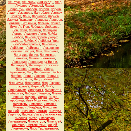
ЛЖРпуб
,
ЛЖРтов2
,
ЛЖРуход1
,
ЛЖр
,
ЛЖрнов
,
ЛЖрнов2
,
Лавра
,
Лаврентий
,
Лавров
,
Лагеря
,
Лагуна
,
Ладен
,
Лазарева
,
Лангобард
,
Ландау
,
Ланкар
,
Лань
,
Ларионов
,
Лариса
,
Лариса Гнаткевич
,
Лариска
,
Ларссон
,
Латвия
,
Латынина
,
Латынь
,
Лашез
,
Лгун
,
Ле Пен
,
Лебедев
,
Лебедева
,
Лев
,
Леви
,
Левитан
,
Левицкий
,
Легрос
,
Ледокол
,
Леже
,
Лейба
,
Лейбов
,
Лейбов Дорога уходит
вдаль...
,
ЛейбовХ
,
Лейбова Гора
,
Лейбовбиография
,
Лейбовиц
,
Лейбович
,
Лейтенант
,
Лекаренко
,
Лекции
,
Лекция
,
Лем
,
Лемпицка
,
Ленд-лиз
,
Ленин
,
Ленинград
,
Ленказм
,
Леннон
,
Ленточки
,
Леонардо
,
Леонардо да Винчи
,
ЛеонардоХ
,
Леонида-отсосючка
,
Леонов
,
Леонтьев
,
Лепра
,
Лермонтов
,
Лес
,
Лесбиянки
,
Лесбо
,
Лесбос
,
Лесин
,
Лесков
,
Лессинг
,
Лето
,
Летов
,
Лец
,
ЛжРнов4
,
Лженаука
,
Лжепромо
,
Лжр
,
Лжрнов
,
Лжрнов2
,
Лжрнов3
,
ЛиРу
,
Либерализм
,
Либералы
,
Либерасты
,
Либерман
,
Либидо
,
Ливанов
,
Ливия
,
Лившиц
,
Лидеры
,
Лидка
,
Лидка-
проблядь
,
Лиза Морская
,
Ликбез
,
Лилипуты
,
Лимонов
,
Лимоны
,
Лингвист
,
Линдберг
,
Линкольн
,
Линней
,
Лиознова
,
Лиотар
,
ЛиотарХ
,
Лиригия
,
Лирика
,
Лиса
,
Лиснянская
,
Лисёнок
,
Литва
,
Литеатура
,
Литераторы
,
Литература
,
Литмузей
,
Лихачёв
,
Лихтенштейн
,
Лицей
,
Лицемерие
,
Лицо Тифаретника
,