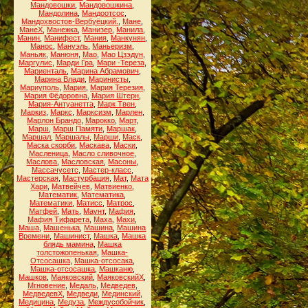
Мандовошки
,
Мандовошкина
,
Мандолина
,
Мандоотсос
,
Мандохвостов-Вербуёцкий.
,
Мане
,
МанеХ
,
Манежка
,
Манизер
,
Манила
,
Манин
,
Манифест
,
Мания
,
Манкунян
,
Манос
,
Мануэль
,
Маньеризм
,
Маньяк
,
Манюня
,
Мао
,
Мао Цзэдун
,
Маргулис
,
Марди Гра
,
Мари -Тереза
,
Мариенталь
,
Марина Абрамович
,
Марина Влади
,
Маринисты
,
Мариуполь
,
Мария
,
Мария Терезия
,
Мария Фёдоровна
,
Мария Штерн
,
Мария-Антуанетта
,
Марк Твен
,
Маркиз
,
Маркс
,
Марксизм
,
Марлен
,
Марлон Брандо
,
Марокко
,
Март
,
Марш
,
Марш Памяти
,
Маршак
,
Маршал
,
Маршалы
,
Марши
,
Маск
,
Маска скорби
,
Маскава
,
Маски
,
Масленица
,
Масло сливочное
,
Маслова
,
Масловская
,
Масоны
,
Массачусетс
,
Мастер-класс
,
Мастерская
,
Мастурбация
,
Мат
,
Мата
Хари
,
Матвейчев
,
Матвиенко
,
Математик
,
Математика
,
Математики
,
Матисс
,
Матрос
,
Матфей
,
Мать
,
Маунт
,
Мафия
,
Мафия Тифарета
,
Маха
,
Махи
,
Маша
,
Машенька
,
Машина
,
Машина
Времени
,
Машинист
,
Машка
,
Машка
блядь мамина
,
Машка
толстожопенькая
,
Машка-
Отсосашка
,
Машка-отсосака
,
Машка-отсосашка
,
Машканю
,
Машков
,
Маяковский
,
МаяковскийХ
,
Мгновение
,
Медаль
,
Медведев
,
МедведевХ
,
Медведи
,
Мединский
,
Медицина
,
Медуза
,
Междусобойчик
,