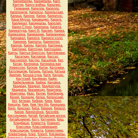
Каннибаллы
,
Каннибалы
,
Кант
,
Кантор
,
Канун войны
,
Канцлер.
Германия
,
Капелла
,
Капелло
,
Капернаум
,
Каперсы
,
Капильская
,
Капица
,
Капоне
,
Капри
,
Капричос
,
Кара-Мурза
,
Караваджо
,
Карате
,
Кардинал
,
Кардиналы
,
Карелия
,
Карен Строн
,
Каренина
,
Карета
,
Карикатура
,
Карл III
,
Карлин
,
Карма
,
Кармазина
,
Карманник
,
Карманники
,
Карнавал
,
Карнеги
,
Карнеги-холл
,
Карнеев
,
Карпаты
,
Карпентер
,
Карпов
,
Карпы
,
Картер
,
Картинка
,
Картинки
,
Карточки
,
Картошкин
,
Карты
,
Картье-Брессон
,
Картёжники
,
Касаткин
,
Каспаров
,
Кассат
,
Кассиопея
,
Кастро
,
Касьянов
,
Кат
,
Катар
,
Катерина
,
Катерина ван
Хемессен
,
Катков
,
Каток
,
Католики
,
Католицизм
,
Катынь
,
Катька
,
Катька
Америк
,
Катька-сука
,
Катя
,
Каунас
,
Каутский
,
Кауфман
,
Кафе
,
Кафельников
,
Кафка
,
Каховка
,
Квадрад
,
Квадрат
,
Квадратура
,
Квадрига
,
Квазимодо
,
Квартира
,
Квартиры
,
Квас
,
Келли
,
Кембридж
,
Кения
,
Кеннеди
,
Кепка
,
Керенский
,
Кет
,
Кетмар
,
Кибрик
,
Киев
,
Кики
,
Кикодзе
,
Ким
,
Ким Чен Ир
,
Кинешма
,
Кино
,
Кинозал
,
Кипа
,
Киреев
,
Кирилл
,
Киров
,
Кирпичёнок
,
Киселёв
,
Киссинджер
,
Китай
,
Китайские мозги
,
Китайскиеню
,
Китч
,
Китченер
,
Киш
,
Кладбище
,
Кларетта
,
Кларнет
,
Классика
,
Классификация
,
Классицизм
,
Клевета
,
Клеветники
,
Клеветница
,
Клее
,
КлееХ
,
Клезмеры
,
Клемансо
,
Клиента
,
Клиенты
,
Клизма
,