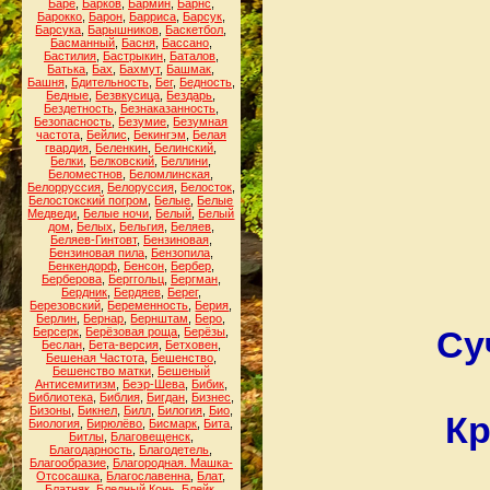
Баре
,
Барков
,
Бармин
,
Барнс
,
Барокко
,
Барон
,
Барриса
,
Барсук
,
Барсука
,
Барышников
,
Баскетбол
,
Басманный
,
Басня
,
Бассано
,
Бастилия
,
Бастрыкин
,
Баталов
,
Батька
,
Бах
,
Бахмут
,
Башмак
,
Башня
,
Бдительность
,
Бег
,
Бедность
,
Бедные
,
Безвкусица
,
Бездарь
,
Бездетность
,
Безнаказанность
,
Безопасность
,
Безумие
,
Безумная
частота
,
Бейлис
,
Бекингэм
,
Белая
гвардия
,
Беленкин
,
Белинский
,
Белки
,
Белковский
,
Беллини
,
Беломестнов
,
Беломлинская
,
Белорруссия
,
Белоруссия
,
Белосток
,
Белостокский погром
,
Белые
,
Белые
Медведи
,
Белые ночи
,
Белый
,
Белый
дом
,
Белых
,
Бельгия
,
Беляев
,
Беляев-Гинтовт
,
Бензиновая
,
Бензиновая пила
,
Бензопила
,
Бенкендорф
,
Бенсон
,
Бербер
,
Берберова
,
Берггольц
,
Бергман
,
Бердник
,
Бердяев
,
Берег
,
Березовский
,
Беременность
,
Берия
,
Берлин
,
Бернар
,
Бернштам
,
Беро
,
Су
Берсерк
,
Берёзовая роща
,
Берёзы
,
Беслан
,
Бета-версия
,
Бетховен
,
Бешеная Частота
,
Бешенство
,
Бешенство матки
,
Бешеный
Антисемитизм
,
Беэр-Шева
,
Бибик
,
Библиотека
,
Библия
,
Бигдан
,
Бизнес
,
Бизоны
,
Бикнел
,
Билл
,
Билогия
,
Био
,
Кр
Биология
,
Бирюлёво
,
Бисмарк
,
Бита
,
Битлы
,
Благовещенск
,
Благодарность
,
Благодетель
,
Благообразие
,
Благородная. Машка-
Отсосашка
,
Благославенна
,
Блат
,
Блатняк
,
Бледный Конь
,
Блейк
,