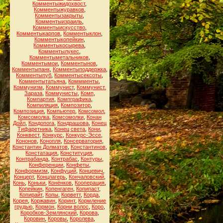
Комментыжидохвост
,
Комментыжуравков
,
Комментызакрыты
,
Комментыизраиль
,
Комментыискусство
,
Комментыкарпов
,
Комментыклон
,
Комментыкопейкин
,
Комментыкосырева
,
Комментылукес
,
Комментыметальников
,
Комментымои
,
Комментынов
,
Комментыпанк
,
Комментыподдержка
,
Комментыпуб
,
Комментысексоты
,
Комментытатьяна
,
Коммменты
,
Коммунизм
,
Коммунист
,
Коммунист.
Зараза
,
Коммунисты
,
Комп
,
Компартия
,
Компграфика
,
Компиляция
,
Композитор
,
Композиция
,
Компьютер
,
Комсомол
,
Комсомолка
,
Комсомолки
,
Конан
Дойл
,
Кондопога
,
Кондрашова
,
Конец
Тифаретника
,
Конец света
,
Кони
,
Конквест
,
Конкурс
,
Конкурс-Эссе
,
Кононов
,
Конопля
,
Консерватория
,
Константин Долматов
,
Константинов
,
Констатация
,
Конституция
,
Контрабанда
,
Контрабас
,
Контуры
,
Конференции
,
Конфеты
,
Конформизм
,
Конфуций
,
Концевич
,
Концерт
,
Концлагерь
,
Кончаловский
,
Конь
,
Коньки
,
Конёнков
,
Кооперация
,
Копейкин
,
Копенгаген
,
Копипаст
,
Копирайт
,
Копы
,
Корветт
,
Корда
,
Корея
,
Коржавин
,
Коринт
,
Кормление
грудью
,
Кормон
,
Корни волос
,
Коро
,
Коробков-Землянский
,
Корова
,
Коровин
,
Коровы
,
Королева
,