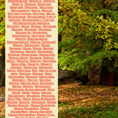
Мережковский
,
Мерзость
,
Мерзота
,
Мери Лу
,
Меркель
,
Меркулов
,
Меркурий
,
Мерседес
,
Мессерер
,
Мессершмидт
,
Месси
,
Мессия
,
Местная Скотина
,
Местные
,
Месть
,
Метальников
,
Метальников Углич и
бабушка
,
Метальников о Толстом
,
Метафизическая живопись
,
Метеорит
,
Метки
,
Мехмат
,
Мечников
,
Мещане
,
Мещанин
,
Мещанка
,
Мещанство
,
Мизантроп
,
Мизогинисты
,
Мизулина
,
Мик
Джаггер
,
Микеланджело
,
МикеланджелоХ
,
Микола Питерский
,
Микоян
,
Микрософт
,
Милан
,
Милиция
,
Милка
,
Милле
,
Миллер
,
Миллионы
,
Милляр
,
Милованов
,
Милонов
,
Милосердие
,
Мильштейн
,
Мильштейнню
,
Милюков
,
Мимоза
,
Минет
,
Минетка
,
Минетки
,
Минздрав
,
Мини-юбка
,
Министр
,
Министр
обороны
,
Министры
,
Миннелли
,
Минск
,
Минтчица
,
Мир
,
Мир во всём
мире
,
Мирзоян
,
Мирные
,
Миро
,
Миролюбие
,
Миронов
,
Мирослава
,
Мирювисч
,
Миссон
,
Мистика
,
Митина
,
Митина-жопа
,
Митинаню
,
Митинг
,
Митрич
,
Митрополит
,
Митрополит Волоколамский
,
Митя
,
Митяй
,
Мифи
,
Мифы
,
Михаил
Михайлович
,
Михайлов
,
Михалков
,
Миш.ПФы
,
Миша
,
Миша Вербицкий
,
Мишака
,
Мишель
,
Мишенька
,
Мишка
,
Мишка Вазелин
,
Мишка Вазелинов
,
Мишка Малаейкин
,
Мишка
Малафейкин
,
Мишка Малофей
,
Мишка Малофейкин
,
Мишка Педы
,
Мишка болван
,
Мишка и