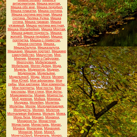
антисемитизм
,
Мишка монтаж
,
Мишка обо мне
,
Мишка педофил
,
Мишка плакатки
,
Мишка скотина
,
Мишка скотина местная
,
Мишка
скотина. Люляка-Хуяка
,
Мишка
сктина
,
Мишка таракан
,
Мишка
уязвимый
,
Мишка чкотина местная
,
Мишка-Малафейкин
,
Мишка-Монтаж
,
Мишка-админ-подлость
,
Мишка-
жопоёб
,
Мишка-педофил
,
Мишка-
портретка
,
Мишка-с-приветом
,
Мишка-скотина
,
Мишка.
,
МишкаЗалупа
,
Мишказалупа
,
Мишканю
,
Мишкин портрет
,
Мишкино
самоубийство
,
Мишустин
,
Мне
,
Мнение
,
Мнение о Гафурове
,
Многочлен
,
Мобилизация
,
Мобильник
,
Моген-Дувид
,
Мода
,
Модель
,
Модератор
,
Модерн
,
Модернизм
,
Модильяни
,
МодильяниХ
,
Моды
,
Мозги
,
Мозерт
,
Мои Ютюб
,
Мои афоризмы
,
Мои
гифы
,
Мои картинки
,
Мои комменты
,
Мои портреты
,
Мои посты
,
Мои
рассказы
,
Мои стихи
,
Мои фоты
,
Моикомменты
,
Моиню
,
Моипосты
,
Мой дневник
,
Мойша
,
Мокрица
,
Молдова
,
Молебен
,
Молитва
,
Молитвы
,
Молли
,
Молодаягвардия
,
Молодость
,
Молоко
,
Молотов
,
Молчаливая Фабрика
,
Мольер
,
Мома
,
Мона Лиза
,
Монако
,
Монархи
,
Монархисты
,
Монастери
,
Монастыри
,
Монастырь
,
Монах
,
Монахи
,
Монахини
,
Монахиня
,
Монахов
,
Моне
,
МонеХ
,
Монета10руб
,
Монреаль
,
Монро
,