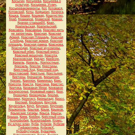
Косыгин
,
Косырева
,
Косырева о
культуре
,
Косырева. Углич
,
Косыревакомменты
,
Кот
,
Котовася
,
Котовский
,
Коты
,
Кофырин
,
Кочерга
,
Кошка
,
Кошки
,
Кошмар
,
Кощунство
,
Краб
,
Крамаров
,
Крамской
,
Кранах
,
Кранах-старшийХ
,
Крап
,
Крапильская
,
Крапильский
,
Красавец
,
Красавица
,
Красиво жить
не запретишь
,
Красная
,
Красная
Армия
,
Красная Площадь
,
Красная
Слобода
,
Красная армия
,
Красная
площадь
,
Красная рамка
,
Краснова
,
Краснодар
,
Красные мухоморы
,
Красный ибис
,
Красный крест
,
Красный мешочек
,
Красота
,
Крачковская
,
Кредит
,
Крейсер
,
Кремль
,
Кремль.
,
Крепостные
,
Кресмль
,
Креспи
,
Крестины
,
Крестный Ход
,
Крестный ход
,
Крестовский
,
Крестьне
,
Крестьяне
,
Кретины
,
Крещатик
,
Крещение
,
Кризис
,
Криллон
,
Криминал
,
Крис
,
Крисота
,
Кристи
,
Кристина
,
Кристис
,
Критика
,
Кровавая Мери
,
Кровавое
воскресенье
,
Кровавый навет
,
Крог
,
Крокодил
,
Крокодилы
,
Кролик
,
Кролики
,
Кронгауз
,
Кронштадт
,
Кросс
,
Кроткий
,
Крофорд
,
Круглов
,
Крумгольд
,
Круп
,
Крупкин
,
Крупная
,
Крыжополь
,
Крылов
,
Крым
,
Крымов
,
Крымские татары
,
Крыса
,
Крысы
,
Крыша
,
Крюк
,
Крёйер
,
Крёстный отец
,
Ксенофобия
,
Ксилография
,
Ктомс
,
Ку-клукс-клан
,
Куба
,
Кубизм
,
Кубизм
Тифаретника
,
КубизмХ
,
Кубофутуризм
,
Кувалдин
,
Кувшинникова
,
Кугач
,
Куздра
,