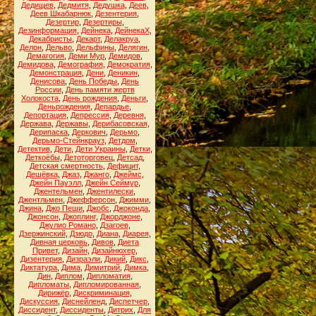
Дедищев
,
Дедмитя
,
Дедушка
,
Деев
,
Деев Шкабарнюк
,
Дезентерия
,
Дезертир
,
Дезертиры
,
Дезинформация
,
Дейнека
,
ДейнекаХ
,
Декабристы
,
Декарт
,
Делакруа
,
Делон
,
Дельво
,
Дельфины
,
Делягин
,
Демагогия
,
Деми Мур
,
Демидов
,
Демидова
,
Демография
,
Демократия
,
Демонстрация
,
Дени
,
Деникин
,
Денисова
,
День Победы
,
День
России
,
День памяти жертв
Холокоста
,
День рождения
,
Деньги
,
Деньрождения
,
Депардье
,
Депортация
,
Депрессия
,
Деревня
,
Держава
,
Державы
,
Дерибасовская
,
Дерипаска
,
Деркович
,
Дерьмо
,
Дерьмо-Стейнкрауз
,
Детдом
,
Детектив
,
Дети
,
Дети Украины
,
Детки
,
Деткоёбы
,
Детоторговец
,
Детсад
,
Детская смертность
,
Дефицит
,
Дешёвка
,
Джаз
,
Джанго
,
Джеймс
,
Джейн Пауэлл
,
Джейн Сеймур
,
Джентельмен
,
Джентилески
,
Джентльмен
,
Джефферсон
,
Джимми
,
Джина
,
Джо Пеши
,
Джобс
,
Джоконда
,
Джонсон
,
Джоплинг
,
Джорджоне
,
Джулио Романо
,
Дзагоев
,
Дзержинский
,
Дзюдо
,
Диана
,
Диарея
,
Дивная церковь
,
Дивов
,
Диета
Привет
,
Дизайн
,
Дизайнюхер
,
Дизентерия
,
Дизраэли
,
Дикий
,
Дикс
,
Диктатура
,
Дима
,
Димитрий
,
Димка
,
Дин
,
Диплом
,
Дипломатия
,
Дипломаты
,
Дипломированная
,
Дирижёр
,
Дискриминация
,
Дискуссия
,
Диснейленд
,
Диспетчер
,
Диссидент
,
Диссиденты
,
Дитрих
,
Для