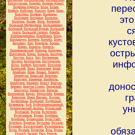
Богохульник
,
Бодлер
,
Бодряк-Идиот
,
пере
Бодряки-Идиоты
,
Боза
,
Бозик
,
Бойкот
,
Бойтнер
,
Боколл
,
Бокр
,
Бокс
,
Боксёры
,
Болван
,
Болваны
,
это
Болгария
,
Болдини
,
Болезни
,
Болезнь
,
Болик
,
Боль
,
Больной
,
Большая Медведица
,
Большевики
,
с
Большой
,
Большой Взрыв
,
Большой
театр
,
Большой террор
,
Бомба
,
Бомбардировка
,
Бомбёжка
,
Бонд
,
кусто
Бондарчук
,
Боннер
,
Бонобо
,
Бонч-
Бруевич
,
Бор
,
Бордель
,
Борец
,
Борис
,
Борисы
,
Борись
,
остры
Боровиковский
,
Борода
,
Бородин
,
Бортников
,
Борщ
,
Борьба
,
Босбум
,
Бостон
,
Босх
,
Бот
,
Ботвинник
,
инфо
Ботеро
,
Ботичелли
,
Боттичелли
,
Боты
,
Бофор
,
Боччоне
,
Боччони
,
Боярский
,
Браз
,
Бразилия
,
Брай
,
Брайнин
,
Брак
,
Брамс
,
Брандт
,
Бранкузи
,
Брассай
,
Браткин
,
Браудер
,
Брежнев
,
Брейгель
,
Брейтнер
,
Бремер
,
Брест
,
Бретон
,
донос
Брижит
,
Бритни Спирс
,
Бродский
,
Брозтито
,
Бромптон
,
Бронза
,
Бронников
,
Брукс
,
Бруштейн
,
Брюки
,
гр
Брюллов
,
Брюс Виллис
,
Бугеро
,
Буденовцы
,
Будущее
,
Будённый
,
Буживаль
,
Буй
,
Буйнопомешанный
,
ун
Букингемский дворец
,
Буковский
,
Булгаков
,
Булла
,
Булочкин
,
Булочников
,
Бунин
,
Бурбаки
,
Бурбоны
,
Буржуазия
,
Бурк-Уайт
,
Бурлеск
,
Буряты
,
Бутылка
,
Бухало
,
Бухарин
,
Бухгалтерия
,
Бухенвальд
,
обяза
Буча
,
Бучкин
,
Бучкури
,
Буш
,
Буше
,
БушеХ
,
Быдло
,
Бык
,
Быков
,