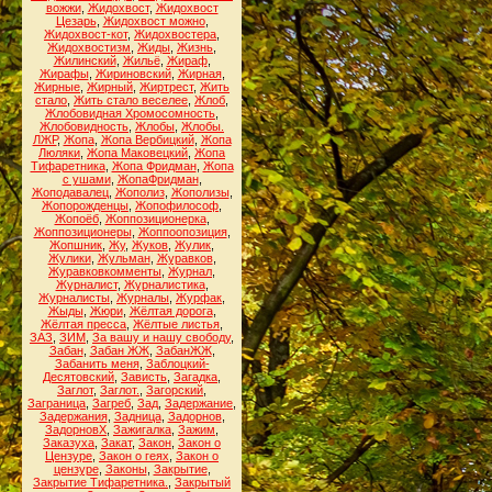
вожжи
,
Жидохвост
,
Жидохвост
Цезарь
,
Жидохвост можно
,
Жидохвост-кот
,
Жидохвостера
,
Жидохвостизм
,
Жиды
,
Жизнь
,
Жилинский
,
Жильё
,
Жираф
,
Жирафы
,
Жириновский
,
Жирная
,
Жирные
,
Жирный
,
Жиртрест
,
Жить
стало
,
Жить стало веселее
,
Жлоб
,
Жлобовидная Хромосомность
,
Жлобовидность
,
Жлобы
,
Жлобы.
ЛЖР
,
Жопа
,
Жопа Вербицкий
,
Жопа
Люляки
,
Жопа Маковецкий
,
Жопа
Тифаретника
,
Жопа Фридман
,
Жопа
с ушами
,
ЖопаФридман
,
Жоподавалец
,
Жополиз
,
Жополизы
,
Жопорожденцы
,
Жопофилософ
,
Жопоёб
,
Жоппозиционерка
,
Жоппозиционеры
,
Жоппоопозиция
,
Жопшник
,
Жу
,
Жуков
,
Жулик
,
Жулики
,
Жульман
,
Журавков
,
Журавковкомменты
,
Журнал
,
Журналист
,
Журналистика
,
Журналисты
,
Журналы
,
Журфак
,
Жыды
,
Жюри
,
Жёлтая дорога
,
Жёлтая пресса
,
Жёлтые листья
,
ЗАЗ
,
ЗИМ
,
За вашу и нашу свободу
,
Забан
,
Забан ЖЖ
,
ЗабанЖЖ
,
Забанить меня
,
Заблоцкий-
Десятовский
,
Зависть
,
Загадка
,
Заглот
,
Заглот.
,
Загорский
,
Заграница
,
Загреб
,
Зад
,
Задержание
,
Задержания
,
Задница
,
Задорнов
,
ЗадорновХ
,
Зажигалка
,
Зажим
,
Заказуха
,
Закат
,
Закон
,
Закон о
Цензуре
,
Закон о геях
,
Закон о
цензуре
,
Законы
,
Закрытие
,
Закрытие Тифаретника.
,
Закрытый