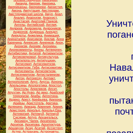
Аманда
,
Америк
,
Америка
,
Американцы
,
Америкюки
,
Амнистия
,
Амона
,
Ампутация
,
Амстердам
,
Амстердамская школа
,
Амур
,
Анал
,
Анализ
,
Анархизм
,
Анархист
,
Уничт
Анастасия
,
Анатолий Панков
,
Ангелы
,
Английский
,
Англия
,
Андреев
,
Андромеда
,
Андроников
,
поган
Андропов
,
Андрюша
,
Анекдот
,
Анекдоты
,
Анжелика
,
Анимация
,
Анинаталия
,
Анисимов
,
Анклав
,
Анна
Каренина
,
Аннексия
,
Анненков
,
Анон
,
Анонизм
,
Аноним
,
Анонимы
,
Анонкомменты
,
Аноны
,
Антверпен
,
Антибиотики
,
Антигей
,
Антиемитизм
,
Антикомпромат
,
Антикультура
,
Антилопа гну
,
Антипушкин
,
Антисемит
,
Антисемитизм
,
Нава
Антисемитизм. ГеБе
,
Антисемитим
,
Антисемиты
,
Антисемтизм
,
Антисенмитизм
,
Антисталинизм
,
унич
Антон
,
Антонеску
,
Антракт
,
Антропология
,
Анус
,
Анусы
,
Аононы
,
Апельсины
,
Апологетика
,
Апостол
,
Апостолы
,
Апреликов
,
Апсит
,
Апухтин
,
Ар Нуво
,
Ар деко
,
Арабский
терроризм
,
Арабы
,
Аргентина
,
пыта
Ардеко
,
Арест
,
Арефьева
,
Аризона
,
Арийцы
,
Аристотель
,
Арктика
,
Арлекино
,
Армада
,
Армения
,
Армия
,
поч
Армстронг
,
Арнольд
,
Арнольд Ева
,
Артемизия
,
Артемуй
,
Артемуй
Сисярик
,
Артур
,
Архангельск
,
Архимед. Чапек
,
Архипенко
,
Архипов
,
Архипова
,
Архитектура
,
Аршакуни
,
Асад
,
Асатий
,
Ассистент
,
Астер
,
Астрахань
,
Астронавты
,