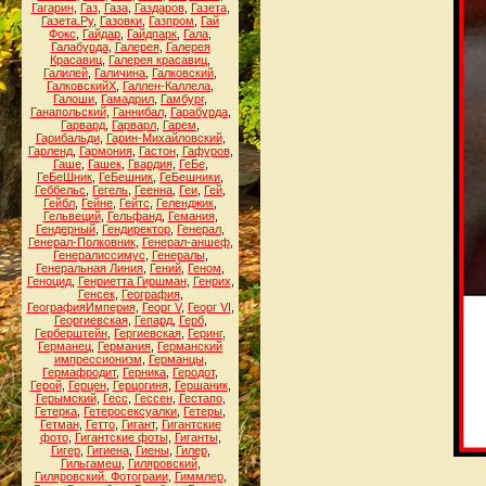
Гагарин
,
Газ
,
Газа
,
Газдаров
,
Газета
,
Газета.Ру
,
Газовки
,
Газпром
,
Гай
Фокс
,
Гайдар
,
Гайдпарк
,
Гала
,
Галабурда
,
Галерея
,
Галерея
Красавиц
,
Галерея красавиц
,
Галилей
,
Галичина
,
Галковский
,
ГалковскийХ
,
Галлен-Каллела
,
Галоши
,
Гамадрил
,
Гамбург
,
Ганапольский
,
Ганнибал
,
Гарабурда
,
Гарвард
,
Гарварл
,
Гарем
,
Гарибальди
,
Гарин-Михайловский
,
Гарленд
,
Гармония
,
Гастон
,
Гафуров
,
Гаше
,
Гашек
,
Гвардия
,
ГеБе
,
ГеБеШник
,
ГеБешник
,
ГеБешники
,
Геббельс
,
Гегель
,
Геенна
,
Геи
,
Гей
,
Гейбл
,
Гейне
,
Гейтс
,
Геленджик
,
Гельвеций
,
Гельфанд
,
Гемания
,
Гендерный
,
Гендиректор
,
Генерал
,
Генерал-Полковник
,
Генерал-аншеф
,
Генералиссимус
,
Генералы
,
Генеральная Линия
,
Гений
,
Геном
,
Геноцид
,
Генриетта Гиршман
,
Генрих
,
Генсек
,
География
,
ГеографияИмперия
,
Георг V
,
Георг VI
,
Георгиевская
,
Гепард
,
Герб
,
Герберштейн
,
Гергиевская
,
Геринг
,
Германец
,
Германия
,
Германский
импрессионизм
,
Германцы
,
Гермафродит
,
Герника
,
Геродот
,
Герой
,
Герцен
,
Герцогиня
,
Гершаник
,
Герымский
,
Гесс
,
Гессен
,
Гестапо
,
Гетерка
,
Гетеросексуалки
,
Гетеры
,
Гетман
,
Гетто
,
Гигант
,
Гигантские
фото
,
Гигантские фоты
,
Гиганты
,
Гигер
,
Гигиена
,
Гиены
,
Гилер
,
Гильгамеш
,
Гиляровский
,
Гиляровский. Фотограии
,
Гиммлер
,