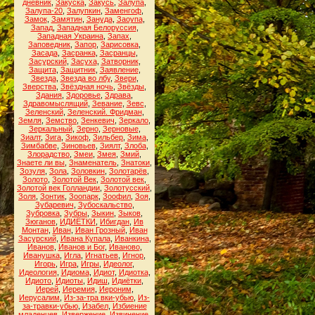
дневник
,
Закуска
,
Закусь
,
Залупа
,
Залупа-20
,
Залупкин
,
Заменгоф
,
Замок
,
Замятин
,
Зануда
,
Заоупа
,
Запад
,
Западная Белоруссия
,
Западная Украина
,
Запах
,
Заповедник
,
Запор
,
Зарисовка
,
Засада
,
Засранка
,
Засранцы
,
Засурский
,
Засуха
,
Затворник
,
Защита
,
Защитник
,
Заявление
,
Звезда
,
Звезда во лбу
,
Звери
,
Зверства
,
Звёздная ночь
,
Звёзды
,
Здания
,
Здоровье
,
Здрава
,
Здравомыслящий
,
Зевание
,
Зевс
,
Зеленский
,
Зеленский. Фридман
,
Земля
,
Земство
,
Зенкевич
,
Зеркало
,
Зеркальный
,
Зерно
,
Зерновые
,
Зиалт
,
Зига
,
Зикоф
,
Зильбер
,
Зима
,
Зимбабве
,
Зиновьев
,
Зиялт
,
Злоба
,
Злорадство
,
Змеи
,
Змея
,
Змий
,
Знаете ли вы
,
Знаменатель
,
Знатоки
,
Зозуля
,
Зола
,
Золовкин
,
Золотарёв
,
Золото
,
Золотой Век
,
Золотой век
,
Золотой век Голландии
,
Золотусский
,
Золя
,
Зонтик
,
Зоопарк
,
Зоофил
,
Зоя
,
Зубаревич
,
Зубоскальство
,
Зубровка
,
Зубры
,
Зыкин
,
Зыков
,
Зюганов
,
ИДИЁТКИ
,
Ибигдан
,
Ив
Монтан
,
Иван
,
Иван Грозный
,
Иван
Засурский
,
Ивана Купала
,
Иванкина
,
Иванов
,
Иванов и Бог
,
Иваново
,
Иванушка
,
Игла
,
Игнатьев
,
Игнор
,
Игорь
,
Игра
,
Игры
,
Идеолог
,
Идеология
,
Идиома
,
Идиот
,
Идиотка
,
Идиото
,
Идиоты
,
Идиш
,
Идиётки
,
Иерей
,
Иеремия
,
Иероним
,
Иерусалим
,
Из-за-тра вки-убью
,
Из-
за-травки-убью
,
Изабел
,
Избиение
младенцев
,
Извержение
,
Извинение
,