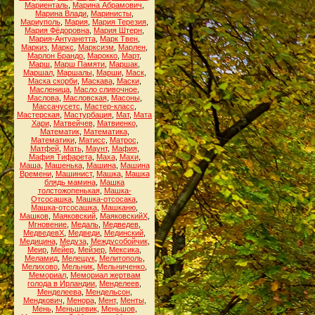
Мариенталь
,
Марина Абрамович
,
Марина Влади
,
Маринисты
,
Мариуполь
,
Мария
,
Мария Терезия
,
Мария Фёдоровна
,
Мария Штерн
,
Мария-Антуанетта
,
Марк Твен
,
Маркиз
,
Маркс
,
Марксизм
,
Марлен
,
Марлон Брандо
,
Марокко
,
Март
,
Марш
,
Марш Памяти
,
Маршак
,
Маршал
,
Маршалы
,
Марши
,
Маск
,
Маска скорби
,
Маскава
,
Маски
,
Масленица
,
Масло сливочное
,
Маслова
,
Масловская
,
Масоны
,
Массачусетс
,
Мастер-класс
,
Мастерская
,
Мастурбация
,
Мат
,
Мата
Хари
,
Матвейчев
,
Матвиенко
,
Математик
,
Математика
,
Математики
,
Матисс
,
Матрос
,
Матфей
,
Мать
,
Маунт
,
Мафия
,
Мафия Тифарета
,
Маха
,
Махи
,
Маша
,
Машенька
,
Машина
,
Машина
Времени
,
Машинист
,
Машка
,
Машка
блядь мамина
,
Машка
толстожопенькая
,
Машка-
Отсосашка
,
Машка-отсосака
,
Машка-отсосашка
,
Машканю
,
Машков
,
Маяковский
,
МаяковскийХ
,
Мгновение
,
Медаль
,
Медведев
,
МедведевХ
,
Медведи
,
Мединский
,
Медицина
,
Медуза
,
Междусобойчик
,
Меир
,
Мейер
,
Мейзер
,
Мексика
,
Меламид
,
Мелещук
,
Мелитополь
,
Мелихово
,
Мельник
,
Мельниченко
,
Мемориал
,
Мемориал жертвам
голода в Ирландии
,
Менделеев
,
Менделеева
,
Мендельсон
,
Мендкович
,
Менора
,
Мент
,
Менты
,
Мень
,
Меньшевик
,
Меньшов
,