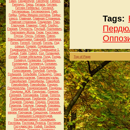
Гимн
,
Гинденбург
,
Гинзбург
,
Гипноз
,
Гиппиус
,
Гирш
,
Гитара
,
Гитлер
,
Гитлер Геббельс
,
ГитлерХ
,
Гитлеровцы
,
Гитлерюгенд
,
Гиф
,
Гифы
,
Гифы Мишка скотина
,
Гифы-
Tags:
сексо
,
Главная
,
Главная Страница
,
Главная страница
,
Гладилин
,
Глаз
,
Глазунов
,
Глакенс
,
Глеб
,
Глобус
,
Пердю
Глория
,
Глупость
,
Глупый
,
Гнаткевич
,
Гнаткевич-Жопа
,
Гном
,
Гностики
,
Оппоз
Гнусы
,
Гнусь
,
Гоблин
,
Говно
,
Говнозащитники
,
Говноёб
,
Говядина
,
Гоген
,
ГогенХ
,
Гоголб
,
Гоголь
,
Год
семьи
,
Годарр
,
Годовщина
,
Годовщина Путина
,
Годовщина-1
,
Годой
,
Гойя
,
ГойяХ
,
Гол
,
Голандия
,
Голая
,
Голая обезьяна
,
Голд
,
Голда
,
Top of Page
Голивуд
,
Голикова
,
Голицын
,
Голландия
,
Голливуд
,
Головин
,
Головина
,
Голод
,
Голодомор
,
Голосование
,
Голубой
,
Голубь
,
Голышев
,
Гольбейн
,
Гольциус
,
Гомо
,
Гомосексуализм
,
Гомосексуалы
,
Гомофилия
,
Гомофилы
,
Гомофоб
,
Гомофобия
,
Гомофобы
,
Гондон
,
Гондонеллы
,
Гондонизация
,
Гондоны
,
Гондоны. ЖЖ
,
Гондурас
,
Гонконг
,
Гонорея
,
Гончарова
,
Гопак
,
Гопота
,
Горбаневская
,
Горбачёв
,
Горгона
,
Гордеев
,
Гордин
,
Гордон
,
Горелов
,
Горилла
,
Горлум
,
Горный
,
Горовец
,
Городничий
,
Городовой
,
Горские
евреи
,
Горчаков
,
Горшочек
,
Горький
,
Горюшкин-Сорокопудов
,
Госдепартамент
,
Госкомцен
,
Госпожа
,
Госпожа Лукеса
,
Гостиная
,
Государство
,
Гофф
,
Гохберг
,
Грабарь
,
Гравюра
,
Гравюры
,