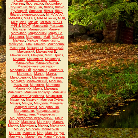
Люмьер
,
Люстрация
,
Люццифер
,
Лягушатник
,
Лягушка
,
Лялёк
,
Ляпис-
Трубецкой
,
Ляпкало
,
Лёлик
,
Лёха
,
Лёша-свинья-хороша
,
М
,
МАКАКА
,
МАКАКО
,
МАТАН
,
МАТАНючки
,
МВД
,
МГУ
,
МИТ
,
МИФИ
,
МОМА
,
МРОТ
,
МФТИ
,
МХАТ
,
Мавзолей
,
Магадан
,
Магнаты
,
Магнитский
,
Магнум
,
Магомаев
,
Мадовошки
,
Мадонна
,
Мазохист
,
Маиуполь
,
Май
,
Майдан
,
Майерс
,
Майков
,
Майн Кампф
,
Майсурян
,
Мак
,
Макака
,
Макаревич
,
Макарова
,
Макароны
,
Маковецкий
,
Маковский
,
Маковский В
,
МаковскийХ
,
Макрон
,
Макс Эрнст
,
Максим
,
Максимов
,
Макспарк
,
Малафейка
,
Малафейкины
,
Малафейные шестёрки.
,
Малафейный
,
Малафья
,
Малевич
,
Маленков
,
Малер
,
Малка
,
Малофейкин
,
Мальвина
,
Мальгин
,
Мальцев
,
Мальчевский
,
Мальчик
,
Мальчиш
,
Малютин
,
Малявин
,
МалявинХ
,
Мама
,
Мамаша
,
Мамашка
,
Мамина паскуда
,
Маммен
,
Маммуся Стребкова
,
Мамонтов
,
Мамочка
,
Мамуся
,
Мамуся Хуйла
,
Мамут
,
Манда
,
Мандела
,
Мандель
,
Мандельштам
,
Мандовошка
,
Мандовошки
,
Мандовошкина
,
Мандолина
,
Мандоотсос
,
Мандохвостов-Вербуёцкий.
,
Мане
,
МанеХ
,
Манежка
,
Манизер
,
Манила
,
Манин
,
Манифест
,
Мания
,
Манкунян
,
Манос
,
Мануэль
,
Маньеризм
,
Маньяк
,
Манюня
,
Мао
,
Мао Цзэдун
,
Маргулис
,
Марди Гра
,
Мари -Тереза
,