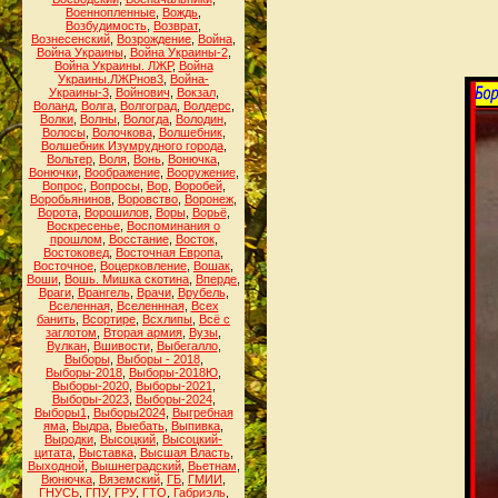
Военнопленные
,
Вождь
,
Возбудимость
,
Возврат
,
Вознесенский
,
Возрождение
,
Война
,
Война Украины
,
Война Украины-2
,
Война Украины. ЛЖР
,
Война
Украины.ЛЖРнов3
,
Война-
Украины-3
,
Войнович
,
Вокзал
,
Воланд
,
Волга
,
Волгоград
,
Волдерс
,
Волки
,
Волны
,
Вологда
,
Володин
,
Волосы
,
Волочкова
,
Волшебник
,
Волшебник Изумрудного города
,
Вольтер
,
Воля
,
Вонь
,
Вонючка
,
Вонючки
,
Воображение
,
Вооружение
,
Вопрос
,
Вопросы
,
Вор
,
Воробей
,
Воробьянинов
,
Воровство
,
Воронеж
,
Ворота
,
Ворошилов
,
Воры
,
Ворьё
,
Воскресенье
,
Воспоминания о
прошлом
,
Восстание
,
Восток
,
Востоковед
,
Восточная Европа
,
Восточное
,
Воцерковление
,
Вошак
,
Воши
,
Вошь. Мишка скотина
,
Вперде
,
Враги
,
Врангель
,
Врачи
,
Врубель
,
Вселенная
,
Вселеннная
,
Всех
банить
,
Всортире
,
Всхлипы
,
Всё с
заглотом
,
Вторая армия
,
Вузы
,
Вулкан
,
Вшивости
,
Выбегалло
,
Выборы
,
Выборы - 2018
,
Выборы-2018
,
Выборы-2018Ю
,
Выборы-2020
,
Выборы-2021
,
Выборы-2023
,
Выборы-2024
,
Выборы1
,
Выборы2024
,
Выгребная
яма
,
Выдра
,
Выебать
,
Выпивка
,
Выродки
,
Высоцкий
,
Высоцкий-
цитата
,
Выставка
,
Высшая Власть
,
Выходной
,
Вышнеградский
,
Вьетнам
,
Вюнючка
,
Вяземский
,
ГБ
,
ГМИИ
,
ГНУСЬ
,
ГПУ
,
ГРУ
,
ГТО
,
Габриэль
,