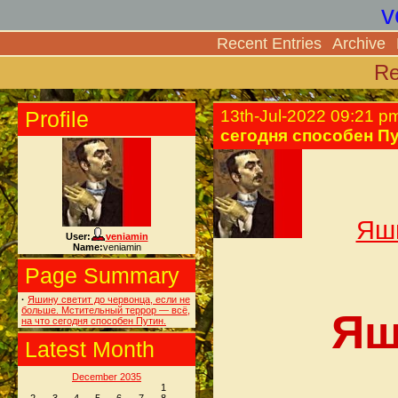
v
Recent Entries
Archive
Re
Profile
13th-Jul-2022 09:21 p
сегодня способен Пу
Яши
User:
veniamin
Name:
veniamin
Page Summary
·
Яшину светит до червонца, если не
больше. Мстительный террор — всё,
Яш
на что сегодня способен Путин.
Latest Month
December 2035
1