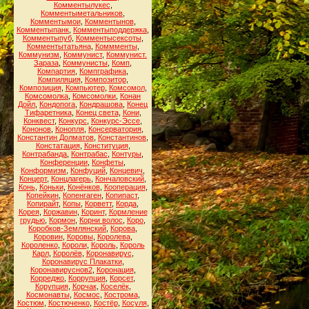
Комментылукес
,
Комментыметальников
,
Комментымои
,
Комментынов
,
Комментыпанк
,
Комментыподдержка
,
Комментыпуб
,
Комментысексоты
,
Комментытатьяна
,
Коммменты
,
Коммунизм
,
Коммунист
,
Коммунист.
Зараза
,
Коммунисты
,
Комп
,
Компартия
,
Компграфика
,
Компиляция
,
Композитор
,
Композиция
,
Компьютер
,
Комсомол
,
Комсомолка
,
Комсомолки
,
Конан
Дойл
,
Кондопога
,
Кондрашова
,
Конец
Тифаретника
,
Конец света
,
Кони
,
Конквест
,
Конкурс
,
Конкурс-Эссе
,
Кононов
,
Конопля
,
Консерватория
,
Константин Долматов
,
Константинов
,
Констатация
,
Конституция
,
Контрабанда
,
Контрабас
,
Контуры
,
Конференции
,
Конфеты
,
Конформизм
,
Конфуций
,
Концевич
,
Концерт
,
Концлагерь
,
Кончаловский
,
Конь
,
Коньки
,
Конёнков
,
Кооперация
,
Копейкин
,
Копенгаген
,
Копипаст
,
Копирайт
,
Копы
,
Корветт
,
Корда
,
Корея
,
Коржавин
,
Коринт
,
Кормление
грудью
,
Кормон
,
Корни волос
,
Коро
,
Коробков-Землянский
,
Корова
,
Коровин
,
Коровы
,
Королева
,
Короленко
,
Короли
,
Король
,
Король
Карл
,
Королёв
,
Коронавирус
,
Коронавирус Плакатки
,
Коронавируснов2
,
Коронация
,
Корреджо
,
Коррупция
,
Корсет
,
Корупция
,
Корчак
,
Коселёк
,
Космонавты
,
Космос
,
Кострома
,
Костюм
,
Костюченко
,
Костёр
,
Косуля
,