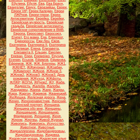
Ебулина
,
Ебуля
,
Ева
,
Ева Браун
,
Евангелие
,
Евнух
,
Евразийцы
,
Евреи
,
Евреи VIP
,
Евреи Каледин
,
Евреи
ЛЖРнов
,
Евреи-герои
,
Евреи.
Антисемитизм
,
Еврейка
,
Еврейки
,
Еврейская мудрость
,
Еврейская
свадьба
,
Еврейские антисемиты
,
Еврейское сопротивление в ВМВ
,
Европа
,
Евросовет
,
Евросоюз
,
Египет
,
Его мама
,
Еда
,
Единорог
,
Единороссы
,
Ежи Лец
,
Ежов
,
Екатерина
,
Екатерина II
,
Екатерина
Великая
,
Елена
,
Елизавета
,
Елизавета II
,
Ельцин
,
Емелин
,
Ереван
,
Ереи
,
Еременко
,
Ерунда
,
Есенин
,
Еськов
,
Ефимов
,
Ефимова
,
Ефремов
,
ЖЖ
,
ЖЖ. Блогеры
,
ЖЖ1
,
ЖЖНЕТ
,
ЖЖжурнал
,
ЖЖзабан
,
ЖЖимпорт
,
ЖЖнов
,
ЖЖнов-3
,
ЖЖнов2
,
ЖЖнов3
,
ЖЖнов3. День
рождения
,
ЖЖуход
,
ЖЖфоты
,
ЖЛЖР
,
ЖОПА
,
ЖРнов2
,
ЖУ
,
Жаба
,
Жадность
,
Жалоба
,
Жалобы
,
Жандармы
,
Жанна
,
Жанр
,
Жанры
,
Жара
,
Жаргон
,
Жариков
,
Жванецкий
,
ЖеЖешка
,
Железная дорога
,
Жена
,
Жених
,
Женоненавистник
,
Женский
,
Женский портрет
,
Женщина
,
Женщина обо мне
,
Женщины
,
Женщиныню
,
Женщиныню.
Фридманню
,
Женщиню
,
Женя
,
Жером
,
Жертвы
,
Живой Журнал
,
Живопись
,
Живопись. Искусство
,
Животное
,
Животные
,
Жидоаллергина
,
Жидобандеровцы
,
Жидобандэровцы
,
Жидовка
,
Жидовская морда
,
Жидовские алые