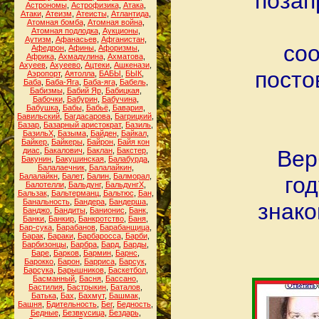
позап
Астрономы
,
Астрофизика
,
Атака
,
Атаки
,
Атеизм
,
Атеисты
,
Атлантида
,
Атомная бомба
,
Атомная война
,
Атомная подлодка
,
Аукционы
,
Аутизм
,
Афанасьев
,
Афганистан
,
соо
Афедрон
,
Афины
,
Афоризмы
,
Африка
,
Ахмадулина
,
Ахматова
,
Ахуеев
,
Ахуеево
,
Ацтеки
,
Ашкенази
,
посто
Аэропорт
,
Аятолла
,
БАБЫ
,
БЫК
,
Баба
,
Баба-Яга
,
Баба-яга
,
Бабель
,
Бабизмы
,
Бабий Яр
,
Бабицкая
,
Бабочки
,
Бабурин
,
Бабучина
,
Бабушка
,
Бабы
,
Бабьё
,
Бавария
,
Бавильский
,
Багдасарова
,
Багрицкий
,
Базар
,
Базарный аристократ
,
Базиль
,
БазильХ
,
Базыма
,
Байден
,
Байкал
,
Байкер
,
Байкеры
,
Байрон
,
Байя кон
диас
,
Бакалович
,
Баклан
,
Бакстер
,
Вер
Бакунин
,
Бакушинская
,
Балабурда
,
Балалаечник
,
Балалайкин
,
Балалайкн
,
Балет
,
Балин
,
Балморал
,
год
Балотелли
,
Бальдунг
,
БальдунгХ
,
Бальзак
,
Бальтерманц
,
Бальтюс
,
Бан
,
Банальность
,
Бандера
,
Бандерша
,
знако
Банджо
,
Бандиты
,
Банионис
,
Банк
,
Банки
,
Банкир
,
Банкротство
,
Баня
,
Бар-сука
,
Барабанов
,
Барабанщица
,
Барак
,
Бараки
,
Барбаросса
,
Барби
,
Барбизонцы
,
Барбра
,
Бард
,
Барды
,
Баре
,
Барков
,
Бармин
,
Барнс
,
Барокко
,
Барон
,
Барриса
,
Барсук
,
Барсука
,
Барышников
,
Баскетбол
,
Басманный
,
Басня
,
Бассано
,
Бастилия
,
Бастрыкин
,
Баталов
,
Батька
,
Бах
,
Бахмут
,
Башмак
,
Башня
,
Бдительность
,
Бег
,
Бедность
,
Бедные
,
Безвкусица
,
Бездарь
,