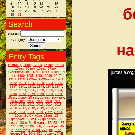
2
3
4
5
6
7
8
9
10
11
12
13
14
15
б
16
17
18
19
20
21
22
23
24
25
26
27
28
29
30
31
Search
Search:
Category:
на
Entry Tags
10 съезд
,
11век
,
12век
,
13 век
,
14век
,
15век
,
16 век
,
16век
,
17век
,
17октября
,
18+
,
1891
,
1893
,
18век
,
19
век
,
1900
,
1905
,
1906
,
1909
,
1917
,
1918
,
1919
,
1920-е
,
1920е-30е
,
1921
,
1922
,
1924
,
1926
,
1929
,
1933
,
1935
,
1937
,
1941
,
1942
,
1944
,
1945
,
1947
,
1952
,
1953
,
1956
,
1958
,
1960
,
1964
,
1968
,
1972
,
1974
,
1989
,
1995
,
1999
,
19век
,
2 мая
,
20 век
,
20-век
,
20-й век
,
20-ый век
,
2002
,
2003
,
2004
,
2006
,
2010
,
2011
,
2012
,
2013
,
2014
,
2015
,
2016
,
2017
,
2018
,
2019
,
2020
,
2021
,
2022
,
2023
,
2024
,
2025
,
2026
,
20век
,
20см
,
21 Октября
,
21век
,
23
февраля
,
25 лет
,
27 февраля
,
27
января
,
30-е
,
3d
,
5 марта
,
53
,
531
,
57
,
5772
,
630
,
66300
,
666
,
7 октября
,
70-
е
,
70-е годы
,
70лет
,
777
,
88
,
9-ое
марта
,
9/11
,
90-е
,
920
,
:Адамс
,
XVII