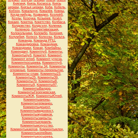
Княгиня
,
Князь Космоса
,
Князь
церкви
,
Князья церкви
,
Коба
,
Кобель
,
Кобзон
,
Ковальчук
,
Ковалёв
,
Ковры
,
Когда-нибудь
,
Кодвидео
,
Козлоёб
,
Козлы
,
Козочка
,
Козырев
,
Козёл
,
Кокаин
,
Кокетка
,
Кокетство
,
Колбаса
,
Колдовство
,
Колдуэлл
,
Коленки
,
Коленкор
,
Коллективизация
,
Колокольчики
,
Коломбо
,
Колония
,
Колумбия
,
Колхоз
,
Колхозы
,
Кольта
,
Команда
,
Команда РПЦ
,
Командировка
,
Командник
,
Командники
,
Комар
,
Комбайны
,
Комендант
,
Коментпуб
,
Коменты
,
Коментыпуб
,
Комитет
,
Коммент
,
Коммент ютюб
,
Коммент-угроза
,
Комменткосырева
,
Комментпуб
,
Комменты
,
Комменты 34
,
Комменты
огромные
,
Комменты-перекрытие
,
Комменты-спам
,
Комменты23
,
Комменты25
,
Комменты39
,
Комменты70
,
Комменты8
,
Комменты9
,
Комменты97
,
КомментыВалдор
,
КомментыГеоргиевская
,
КомментыЖЖ
,
КомментыЮтюб
,
Комментыаноны
,
Комментыгерманец
,
Комментыдоцент
,
Комментыжидохвост
,
Комментыжуравков
,
Комментызакрыты
,
Комментыизраиль
,
Комментыискусство
,
Комментыкарпов
,
Комментыклон
,
Комментыкопейкин
,
Комментыкосырева
,