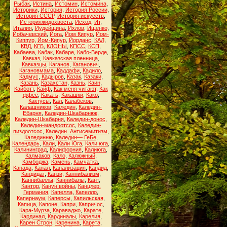
Рыбак
,
Истина
,
Истомин
,
Истомина
,
Историки
,
История
,
История России
,
История СССР
,
История искусств
,
Историяжидохвоста
,
Исход
,
Ит
,
Италия
,
Иудейщина
,
Ихлов
,
Ищенко
,
Йобачевский
,
Йога
,
Йом Кипур
,
Йом-
Киппур
,
Йом-Кипур
,
Йорданс
,
КАЛ
,
КВД
,
КГБ
,
КЛОНЫ
,
КПСС
,
КСП
,
Кабаева
,
Кабак
,
Кабаре
,
Кабо-Верде
,
Кавказ
,
Кавказская пленница
,
Кавказцы
,
Каганов
,
Каганович
,
Кагановмама
,
Каддафи
,
Кадило
,
Кадмус
,
Кадыров
,
Казак
,
Казаки
,
Казань
,
Казахстан
,
Казнь
,
Каин
,
Кайботт
,
Кайф
,
Как меня читают
,
Как
ффсе
,
Какать
,
Какашки
,
Како
,
Кактусы
,
Кал
,
Калабеков
,
Калашников
,
Каледин
,
Каледин-
Ебарня
,
Каледин-Шкабарнюк
,
Каледин-Шкабарня
,
Каледин-донос
,
Каледин-мандоотсос
,
Каледин-
пиздоотсос
,
Каледин. Антисемитизм
,
Калединню
,
Каледин— ГеБе
,
Календарь
,
Кали
,
Кали Юга
,
Кали юга
,
Калининград
,
Калифорния
,
Калиюга
,
Калмаков
,
Кало
,
Калюжный
,
Камбоджа
,
Камень
,
Камчатка
,
Канада
,
Канал
,
Канализация
,
Кандид
,
Кандидат
,
Канзи
,
Каннибализм
,
Каннибаллы
,
Каннибалы
,
Кант
,
Кантор
,
Канун войны
,
Канцлер.
Германия
,
Капелла
,
Капелло
,
Капернаум
,
Каперсы
,
Капильская
,
Капица
,
Капоне
,
Капри
,
Капричос
,
Кара-Мурза
,
Караваджо
,
Карате
,
Кардинал
,
Кардиналы
,
Карелия
,
Карен Строн
,
Каренина
,
Карета
,