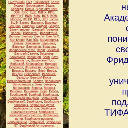
Быстрыкин
,
Быт
,
БэкингемХ
,
Бэлза
,
н
Бюджет
,
Бюрократия
,
Бёдра
,
Бёрбедж
,
Бёрнс
,
В рот ему ноги
,
ВВЖ
,
ВВС
,
ВДВ
,
ВДНХ
,
ВИВ
,
Акад
ВИРПУТ
,
ВМВ
,
ВМФ
,
ВОВ
,
ВОВ.
Москва
,
ВС РФ
,
ВСУ
,
ВУЗ
,
ВУЗы
,
ВШЭ
,
Вагнер
,
Вазелин
,
Ваксман
,
Вакцина
,
Валадон
,
Валдай
,
Валдор
,
Валентынович
,
Валерий Грачиков
,
Валлон
,
Валлоттон
,
ВаллоттонХ
,
пони
Валюта
,
Вампир
,
Ван Гог
,
Ван ГогХ
,
Ван Клеве
,
Ван Эйк
,
Вандербильт
,
Ванька
,
Ванюшкин
,
Вареники
,
св
Варенье
,
Варламов
,
Варшава
,
Варшавское гетто
,
Варяг
,
Василий
,
Василий Сталин
,
Васильев
,
Фрид
Васильева
,
Васнецов
,
Вася
,
Вата
,
Вашингтон
,
Вашингтон Пост
,
Вебицкий
,
Вебицкийню
,
Веденев
,
Веденеев
,
Ведомости
,
Ведомость
,
Ведьма
,
Ведьмы
,
Веер
,
Веера
,
Вейден
,
Вейсенгоф
,
Веласкес
,
Веласко
,
Великий Князь
,
унич
Великобритания
,
Веллер
,
Велосипед
,
Велосипедист
,
Вена
,
Венгрия
,
Венедиктов
,
Венера
,
Венеры
,
п
Венеция
,
Вениамин
,
Вера
,
Верба
,
Вербицикий
,
Вербицй
,
Вербицкая
,
Вербицкая Фридман
,
ВербицкаяП
,
под
ВербицкаяХ
,
Вербицкие
,
Вербицкие -
засранцы
,
Вербицкие детки
,
Вербицкие сатира
,
Вербицкие
ТИФА
сосалки и сосуны
,
Вербицкие —
кремлёвские сексоты
,
Вербицкие-
детки
,
Вербицкие-подонки
,
Вербицкиеню
,
Вербицкий
,
Вербицкий
57
,
Вербицкий Антисемиты
,