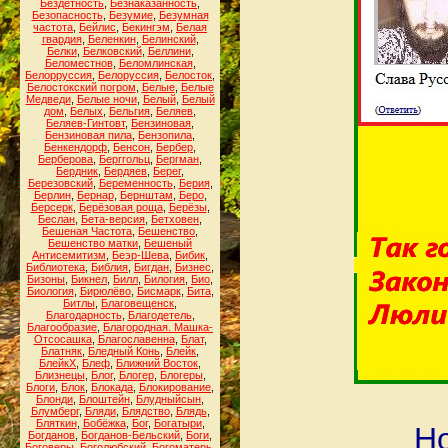
Бездетность
,
Безнаказанность
,
Безопасность
,
Безумие
,
Безумная
частота
,
Бейлис
,
Бекингэм
,
Белая
гвардия
,
Беленкин
,
Белинский
,
Белки
,
Белковский
,
Беллини
,
Беломестнов
,
Беломлинская
,
Белорруссия
,
Белоруссия
,
Белосток
,
Белостокский погром
,
Белые
,
Белые
Медведи
,
Белые ночи
,
Белый
,
Белый
дом
,
Белых
,
Бельгия
,
Беляев
,
Беляев-Гинтовт
,
Бензиновая
,
Бензиновая пила
,
Бензопила
,
Бенкендорф
,
Бенсон
,
Бербер
,
Берберова
,
Берггольц
,
Бергман
,
Бердник
,
Бердяев
,
Берег
,
Березовский
,
Беременность
,
Берия
,
Берлин
,
Бернар
,
Бернштам
,
Беро
,
Берсерк
,
Берёзовая роща
,
Берёзы
,
Беслан
,
Бета-версия
,
Бетховен
,
Бешеная Частота
,
Бешенство
,
Бешенство матки
,
Бешеный
Антисемитизм
,
Беэр-Шева
,
Бибик
,
Библиотека
,
Библия
,
Бигдан
,
Бизнес
,
Бизоны
,
Бикнел
,
Билл
,
Билогия
,
Био
,
Биология
,
Бирюлёво
,
Бисмарк
,
Бита
,
Битлы
,
Благовещенск
,
Благодарность
,
Благодетель
,
Благообразие
,
Благородная. Машка-
Отсосашка
,
Благославенна
,
Блат
,
Блатняк
,
Бледный Конь
,
Блейк
,
БлейкХ
,
Блеф
,
Ближний Восток
,
Близнецы
,
Блог
,
Блогер
,
Блогеры
,
Блоги
,
Блок
,
Блокада
,
Блокирование
,
Блонди
,
Блоштейн
,
Блудныйсын
,
Блумберг
,
Бляди
,
Блядство
,
Блядь
,
Бляткин
,
Бобёжка
,
Бог
,
Богатыри
,
Но
Богданов
,
Богданов-Бельский
,
Боги
,
Боговеры
,
Боголюбский
,
Богоматерь
,