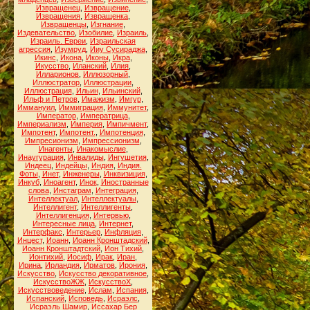
Извращенец
,
Извращение
,
Извращения
,
Извращенка
,
Извращенцы
,
Изгнание
,
Издевательство
,
Изобилие
,
Израиль
,
Израиль. Евреи
,
Израильская
агрессия
,
Изумруд
,
Ииу Сусираджа
,
Икинс
,
Икона
,
Иконы
,
Икра
,
Икусство
,
Иланский
,
Илия
,
Илларионов
,
Иллюзорный
,
Иллюстратор
,
Иллюстрации
,
Иллюстрация
,
Ильин
,
Ильинский
,
Ильф и Петров
,
Имажизм
,
Имгур
,
Иммануил
,
Иммиграция
,
Иммунитет
,
Император
,
Императрица
,
Империализм
,
Империя
,
Импичмент
,
Импотент
,
Импотент.
,
Импотенция
,
Импресионизм
,
Импрессионизм
,
Инагенты
,
Инакомыслие
,
Инаугурация
,
Инвалиды
,
Ингушетия
,
Индеец
,
Индейцы
,
Индия
,
Индия.
Фоты
,
Инет
,
Инженеры
,
Инквизиция
,
Инкуб
,
Иноагент
,
Инок
,
Иностранные
слова
,
Инстаграм
,
Интеграция
,
Интеллектуал
,
Интеллектуалы
,
Интеллигент
,
Интеллигенты
,
Интеллигенция
,
Интервью
,
Интересные лица
,
Интернет
,
Интерфакс
,
Интерьер
,
Инфляция
,
Инцест
,
Иоанн
,
Иоанн Кронштадский
,
Иоанн Кронштадтский
,
Ион Тихий
,
Ионтихий
,
Иосиф
,
Ирак
,
Иран
,
Ирина
,
Ирландия
,
Ирматов
,
Ирония
,
Искусство
,
Искусство декоративное
,
ИскусствоЖЖ
,
ИскусствоХ
,
Искусствоведение
,
Ислам
,
Испания
,
Испанский
,
Исповедь
,
Исраэлс
,
Исраэль Шамир
,
Иссахар Бер