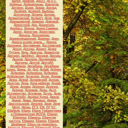
жалоб
,
Дневник
,
Дно21
,
До н.э.
,
Добиньи
,
Добровольцы
,
Довлатов
,
Договор
,
Додик
,
Дожди
,
Доклад
,
Долбоёб
,
Долбоёб. Выборы
,
Долгоруков
,
Долина
,
Доллар
,
Долматовский
,
Долматт
,
Доля
,
Дом
,
Домашевский
,
Домкрат
,
Домовой
,
Домострой
,
Дон
,
Донателло
,
Донбасс
,
Донецк
,
Донна Саммер
,
Донос
,
Доносчик
,
Доносчики
,
Доносы
,
Дополнение
,
Дореволюционная
,
Доренко
,
Дорн
,
Дорога уходит вдаль...
,
Дороги
,
Доронина
,
Достижение
,
Достоевский
,
Доход
,
Доходы
,
Доцент
,
Дочки
Путина
,
Дочь
,
Драгуны
,
Драматург
,
Дрезден
,
Дрейфус
,
Дроздов
,
Дрозды
,
Дронов
,
Дрочила
,
Дрочиловка
,
Дрочилы
,
Другой
,
ДругойХ
,
Дружбанки
,
Дружбаны
,
Дружбаны
конец
,
Дрянь
,
Ду
,
Дуб
,
Дубай
,
Дублин
,
Дубровин
,
Дубровина
,
Дубровка
,
Дубровская
,
Дугаспер
,
Дугин
,
Дукрак
,
Дума
,
Думай
,
Дунаевский
,
Дункан
,
Дунстан
,
Дура
,
Дура набитая
,
Дурай
,
Дурак
,
Дураки
,
Дурачки
,
Дурачок
,
Дурдом
,
Дуремар
,
Дуры
,
Дуся
,
Духовенство
,
Духовник
,
Дуэль
,
Дьяк
,
Дэни Клейн
,
Дюдяка-Хуяка
,
Дюков
,
Дюкрё
,
Дюма
,
Дюпакье
,
Дюрер
,
Дюссельдорф
,
Дягилев
,
Дядя
,
Дядя
Митя
,
Дёниц
,
ЕГЭ
,
ЕЖ
,
ЕР
,
ЕС
,
Ебабели
,
Ебало
,
Ебало Тифаретника
и Перманентная ЖОПА
,
Ебанат
,
Ебанатка
,
Ебанаты
,
Ебанутая
частота
,
Ебарики
,
Ебарня
,
Ебарня-
Шкабарня
,
Ебать-не-переебать
,
Ебаться
,
Ебицкий
,
Ебленский
,
Ебля
,