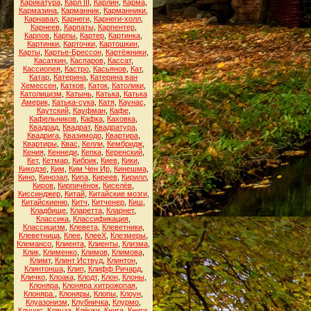
Карикатура
,
Карл III
,
Карлин
,
Карма
,
Кармазина
,
Карманник
,
Карманники
,
Карнавал
,
Карнеги
,
Карнеги-холл
,
Карнеев
,
Карпаты
,
Карпентер
,
Карпов
,
Карпы
,
Картер
,
Картинка
,
Картинки
,
Карточки
,
Картошкин
,
Карты
,
Картье-Брессон
,
Картёжники
,
Касаткин
,
Каспаров
,
Кассат
,
Кассиопея
,
Кастро
,
Касьянов
,
Кат
,
Катар
,
Катерина
,
Катерина ван
Хемессен
,
Катков
,
Каток
,
Католики
,
Католицизм
,
Катынь
,
Катька
,
Катька
Америк
,
Катька-сука
,
Катя
,
Каунас
,
Каутский
,
Кауфман
,
Кафе
,
Кафельников
,
Кафка
,
Каховка
,
Квадрад
,
Квадрат
,
Квадратура
,
Квадрига
,
Квазимодо
,
Квартира
,
Квартиры
,
Квас
,
Келли
,
Кембридж
,
Кения
,
Кеннеди
,
Кепка
,
Керенский
,
Кет
,
Кетмар
,
Кибрик
,
Киев
,
Кики
,
Кикодзе
,
Ким
,
Ким Чен Ир
,
Кинешма
,
Кино
,
Кинозал
,
Кипа
,
Киреев
,
Кирилл
,
Киров
,
Кирпичёнок
,
Киселёв
,
Киссинджер
,
Китай
,
Китайские мозги
,
Китайскиеню
,
Китч
,
Китченер
,
Киш
,
Кладбище
,
Кларетта
,
Кларнет
,
Классика
,
Классификация
,
Классицизм
,
Клевета
,
Клеветники
,
Клеветница
,
Клее
,
КлееХ
,
Клезмеры
,
Клемансо
,
Клиента
,
Клиенты
,
Клизма
,
Клик
,
Клименко
,
Климов
,
Климова
,
Климт
,
Клинт Иствуд
,
Клинтон
,
Клинтонша
,
Клип
,
Клифф Ричард
,
Кличко
,
Клоака
,
Клодт
,
Клон
,
Клоны
,
Клоняра
,
Клоняра хитрожопая
,
Клоняра.
,
Клоняры
,
Клопы
,
Клоун
,
Клуазонизм
,
Клубничка
,
Клурмо
,
Клуцис
,
Кляуза
,
Клёцки
,
Книга
,
Книги
,