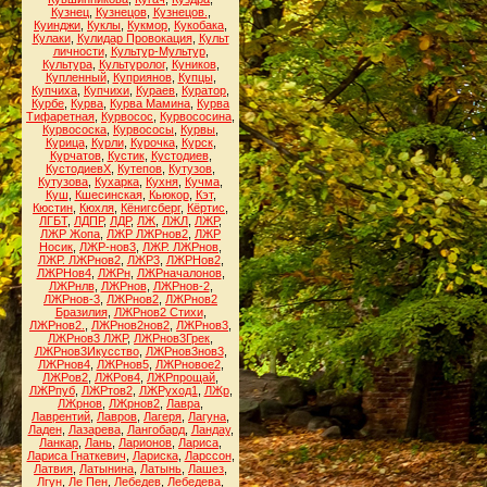
Кузнец
,
Кузнецов
,
Кузнецов.
,
Куинджи
,
Куклы
,
Кукмор
,
Кукобака
,
Кулаки
,
Кулидар Провокация
,
Культ
личности
,
Культур-Мультур
,
Культура
,
Культуролог
,
Куников
,
Купленный
,
Куприянов
,
Купцы
,
Купчиха
,
Купчихи
,
Кураев
,
Куратор
,
Курбе
,
Курва
,
Курва Мамина
,
Курва
Тифаретная
,
Курвосос
,
Курвососина
,
Курвососка
,
Курвососы
,
Курвы
,
Курица
,
Курли
,
Курочка
,
Курск
,
Курчатов
,
Кустик
,
Кустодиев
,
КустодиевХ
,
Кутепов
,
Кутузов
,
Кутузова
,
Кухарка
,
Кухня
,
Кучма
,
Куш
,
Кшесинская
,
Кьюкор
,
Кэт
,
Кюстин
,
Кюхля
,
Кёнигсберг
,
Кёртис
,
ЛГБТ
,
ЛДПР
,
ЛДР
,
ЛЖ
,
ЛЖЛ
,
ЛЖР
,
ЛЖР Жопа
,
ЛЖР ЛЖРнов2
,
ЛЖР
Носик
,
ЛЖР-нов3
,
ЛЖР. ЛЖРнов
,
ЛЖР. ЛЖРнов2
,
ЛЖР3
,
ЛЖРНов2
,
ЛЖРНов4
,
ЛЖРн
,
ЛЖРначалонов
,
ЛЖРнлв
,
ЛЖРнов
,
ЛЖРнов-2
,
ЛЖРнов-3
,
ЛЖРнов2
,
ЛЖРнов2
Бразилия
,
ЛЖРнов2 Стихи
,
ЛЖРнов2.
,
ЛЖРнов2нов2
,
ЛЖРнов3
,
ЛЖРнов3 ЛЖР
,
ЛЖРнов3Грек
,
ЛЖРнов3Икусство
,
ЛЖРнов3нов3
,
ЛЖРнов4
,
ЛЖРнов5
,
ЛЖРновое2
,
ЛЖРов2
,
ЛЖРов4
,
ЛЖРпрощай
,
ЛЖРпуб
,
ЛЖРтов2
,
ЛЖРуход1
,
ЛЖр
,
ЛЖрнов
,
ЛЖрнов2
,
Лавра
,
Лаврентий
,
Лавров
,
Лагеря
,
Лагуна
,
Ладен
,
Лазарева
,
Лангобард
,
Ландау
,
Ланкар
,
Лань
,
Ларионов
,
Лариса
,
Лариса Гнаткевич
,
Лариска
,
Ларссон
,
Латвия
,
Латынина
,
Латынь
,
Лашез
,
Лгун
,
Ле Пен
,
Лебедев
,
Лебедева
,