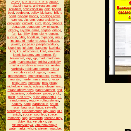
съезд
,
a_n_d_r_u_s_h_a
,
abuse
,
aladdin_sane
,
anti-russian
,
anti-
semitism
,
anticlericalism
,
avla
,
bband
,
beef
,
beefeater
,
beilby
,
big bang
,
billy`s
band
,
bipedal
,
boobs
,
breaking news
,
cannes
,
ciu
,
cnn
,
congratulations
,
copyright
,
cuckold
,
cunt
,
dece
,
diapers
,
dugasper
,
dugusper
,
dw
,
einstein
,
eksray
,
eliyahu
,
email
,
english
,
erlang
,
fart
,
fat
,
filthy
,
filton
,
giphy
,
google
,
gudrun
,
hitler
,
hoodlum
,
hyperion
,
imgur
,
institute of modern russia
,
jackass
,
jewish
,
joe pesci
,
joseph brodsky
,
josephus
,
jukebox
,
kaganov
,
kazhdan
,
kds
,
kot_afromeeva
,
krall
,
lenkasm
,
leonid kaganov anti-semite
,
life
,
livejournal
,
lorp
,
lqp
,
mad
,
madonna
,
math
,
mathematiker
,
misha verbitsky
,
misha verbitsky anti-semite
,
misha
verbitsky rabid anti-semite
,
misha
verbitsky stool pigeon
,
moma
,
moonshiners
,
motherfuckers
,
movies
,
murals
,
murder
,
nasa
,
nazy
,
necax
,
neklyueva
,
nemtsov
,
new jersey
,
nickelback
,
nude
,
odessa
,
olegmi
,
ontd
,
oxana chelysheva
,
paperdaemon
,
phd
,
plagiarism
,
podrabinek
,
poper
,
prick
,
putin
,
q-bit array
,
quinn elisabeth ii
,
r_l
,
randomman
,
regoriy
,
rolling stones
,
sadkov
,
sane
,
sardonicus
,
scum
,
scumbag
,
scumbags
,
sekreth
,
siblington
,
silencefactory
,
silly_sad
,
slut
,
snitch
,
soccer
,
souffleur
,
space
,
stomahin
,
sup
,
symbolith
,
theresa may
,
tiktok
,
tits
,
verbitsky
,
vip
,
vituhnovskaya
,
vitukhnovskaya
,
watermarks
,
whore
,
wieiner
,
youtube
,