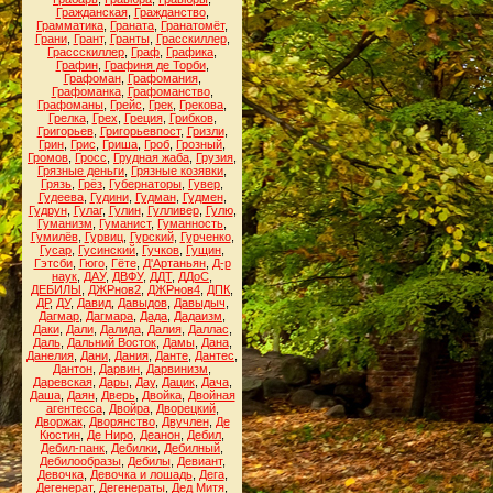
Гражданская
,
Гражданство
,
Грамматика
,
Граната
,
Гранатомёт
,
Грани
,
Грант
,
Гранты
,
Грасскиллер
,
Грассскиллер
,
Граф
,
Графика
,
Графин
,
Графиня де Торби
,
Графоман
,
Графомания
,
Графоманка
,
Графоманство
,
Графоманы
,
Грейс
,
Грек
,
Грекова
,
Грелка
,
Грех
,
Греция
,
Грибков
,
Григорьев
,
Григорьевпост
,
Гризли
,
Грин
,
Грис
,
Гриша
,
Гроб
,
Грозный
,
Громов
,
Гросс
,
Грудная жаба
,
Грузия
,
Грязные деньги
,
Грязные козявки
,
Грязь
,
Грёз
,
Губернаторы
,
Гувер
,
Гудеева
,
Гудини
,
Гудман
,
Гудмен
,
Гудрун
,
Гулаг
,
Гулин
,
Гулливер
,
Гулю
,
Гуманизм
,
Гуманист
,
Гуманность
,
Гумилёв
,
Гурвиц
,
Гурский
,
Гурченко
,
Гусар
,
Гусинский
,
Гучков
,
Гущин
,
Гэтсби
,
Гюго
,
Гёте
,
Д'Артаньян
,
Д-р
наук
,
ДАУ
,
ДВФУ
,
ДДТ
,
ДДоС
,
ДЕБИЛЫ
,
ДЖРнов2
,
ДЖРнов4
,
ДПК
,
ДР
,
ДУ
,
Давид
,
Давыдов
,
Давыдыч
,
Дагмар
,
Дагмара
,
Дада
,
Дадаизм
,
Даки
,
Дали
,
Далида
,
Далия
,
Даллас
,
Даль
,
Дальний Восток
,
Дамы
,
Дана
,
Данелия
,
Дани
,
Дания
,
Данте
,
Дантес
,
Дантон
,
Дарвин
,
Дарвинизм
,
Даревская
,
Дары
,
Дау
,
Дацик
,
Дача
,
Даша
,
Даян
,
Дверь
,
Двойка
,
Двойная
агентесса
,
Двойра
,
Дворецкий
,
Дворжак
,
Дворянство
,
Двучлен
,
Де
Кюстин
,
Де Ниро
,
Деанон
,
Дебил
,
Дебил-панк
,
Дебилки
,
Дебилный
,
Дебилообразы
,
Дебилы
,
Девиант
,
Девочка
,
Девочка и лошадь
,
Дега
,
Дегенерат
,
Дегенераты
,
Дед Митя
,