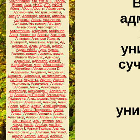
В
yulya fridman
,
zim
,
zim_a
,
Ё
,
Ёксель
,
Ёршик
,
Аvla
,
АНУС
,
АТУ
,
АФОН
,
Абель
,
Аборт
,
Аборты
,
Абрамович
,
Абрамочкин
,
Абстракционизм
,
ад
Абсурд
,
Авангард
,
Аватар
,
Аввакум
,
Авдеевка
,
Авель
,
Авиалинии
,
Авиация
,
Австралия
,
Австрия
,
Автомобили
,
Автопортрет
,
Автостоянка
,
Агадамов
,
Агафонов
,
Агент
,
Агентство
,
Агенты
,
Агитация
,
Агитпроп
,
Агитпроп Идиоты
,
АгитпропХ
,
Агностики
,
Агрегат
,
Ад
,
ун
Адагамов
,
Адам
,
АдамХ
,
Адамс
,
Аддис-Абеба
,
Адик
,
Админ
,
Администрация
,
Администрация
Живого Журнала.
,
Адмирал
,
су
Адоманис
,
Адюльтер
,
Азатий
,
Азербайджан
,
Азия
,
Айвазовский
,
Айзенберг
,
Айнзатцгруппа D
,
Академизм
,
Академик
,
Академия
,
Акварель
,
Аквариум
,
Акнтисемитизм
,
Актёры
,
Акулетта
,
Акунин
,
Акцент
,
Акционизм
,
Аладжалов
,
Аламар
,
Албания
,
Алекс
,
Александер
,
Александр
,
Александр II
,
Александр
III
,
Александр Первый
,
Александра
Фёдоровна
,
Александров
,
Алексеева
,
Алексей
,
Алексенко
,
Алексий
,
Ален
уни
Делон
,
Алена
,
Алжир
,
Алик Фридман
,
Алина
,
Алина-Пердюлина
,
Алиса
,
Алкаш
,
Алкаши
,
Алкашка
,
Аллах
,
Аллигатор
,
Аллори
,
Алрами
,
Алчевск
,
Аль Пачино
,
Аль-Джазира
,
Аль-
Каида
,
Альба
,
Альбац
,
Альберт
,
Альберт I
,
Альма-Тадема
,
Альпер
,
Альпер-отсосун
,
Альтман
,
АльтманХ
,
Альфа
,
Аляска
,
Алёша
,
Алёшка
,
Алёшка-придурок
,
Амальрик
,