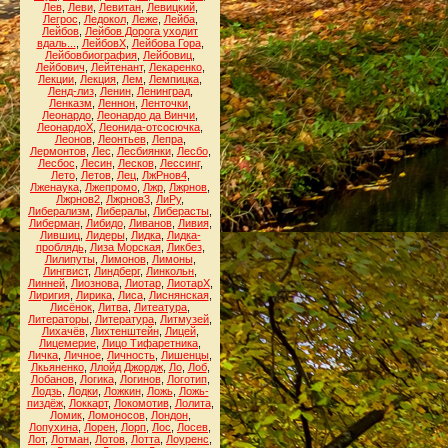
Лев
,
Леви
,
Левитан
,
Левицкий
,
Легрос
,
Ледокол
,
Леже
,
Лейба
,
Лейбов
,
Лейбов Дорога уходит
вдаль...
,
ЛейбовХ
,
Лейбова Гора
,
Лейбовбиография
,
Лейбовиц
,
Лейбович
,
Лейтенант
,
Лекаренко
,
Лекции
,
Лекция
,
Лем
,
Лемпицка
,
Ленд-лиз
,
Ленин
,
Ленинград
,
Ленказм
,
Леннон
,
Ленточки
,
Леонардо
,
Леонардо да Винчи
,
ЛеонардоХ
,
Леонида-отсосючка
,
Леонов
,
Леонтьев
,
Лепра
,
Лермонтов
,
Лес
,
Лесбиянки
,
Лесбо
,
Лесбос
,
Лесин
,
Лесков
,
Лессинг
,
Лето
,
Летов
,
Лец
,
ЛжРнов4
,
Лженаука
,
Лжепромо
,
Лжр
,
Лжрнов
,
Лжрнов2
,
Лжрнов3
,
ЛиРу
,
Либерализм
,
Либералы
,
Либерасты
,
Либерман
,
Либидо
,
Ливанов
,
Ливия
,
Лившиц
,
Лидеры
,
Лидка
,
Лидка-
проблядь
,
Лиза Морская
,
Ликбез
,
Лилипуты
,
Лимонов
,
Лимоны
,
Лингвист
,
Линдберг
,
Линкольн
,
Линней
,
Лиознова
,
Лиотар
,
ЛиотарХ
,
Лиригия
,
Лирика
,
Лиса
,
Лиснянская
,
Лисёнок
,
Литва
,
Литеатура
,
Литераторы
,
Литература
,
Литмузей
,
Лихачёв
,
Лихтенштейн
,
Лицей
,
Лицемерие
,
Лицо Тифаретника
,
Личка
,
Личное
,
Личность
,
Лишенцы
,
Лкьяненко
,
Ллойд Джордж
,
Ло
,
Лоб
,
Лобанов
,
Логика
,
Логинов
,
Логотип
,
Лодзь
,
Лодки
,
Ложкин
,
Ложь
,
Ложь-
пиздёж
,
Локкарт
,
Локомотив
,
Лолита
,
Ломик
,
Ломоносов
,
Лондон
,
Лопухина
,
Лорен
,
Лорп
,
Лос
,
Лосев
,
Лот
,
Лотман
,
Лотов
,
Лотта
,
Лоуренс
,