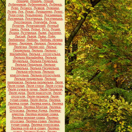
Лошади
,
Лошадь
,
Лошак
,
Лубенников
,
ЛубенниковХ
,
Лубянка
,
Лувр
,
Луганск
,
Лужков
,
Лужники
,
Лузер
,
Лук
,
Лукас
,
Лукашенко
,
Лукес
,
Луки-суки
,
Лукьяненко
,
Лукэимиша
,
Лукэмиша
,
Лукэтмиша
,
Лукэтмишка
,
Лукэтморон
,
Лумумба
,
Луна
,
Лунатик
,
Луначарский
,
Лунный
танец
,
Лурка
,
Лурье
,
Лутц
,
Луция
,
Лушка
,
Луэтмиша
,
Лыжи
,
Лысенко
,
Лысый
,
Львов
,
Львы
,
Лэйн
,
Любовники
,
Любовь
,
Любовь лёлика
Алекс
,
Людовик
,
Людоед
,
Людоеды
,
Люлечка
,
Люлин нос
,
Люльа-
Пердюлька
,
Люлька
,
Люлька -
Малафейка
,
Люлька - отсосулька
,
Люлька Малафейка
,
Люлька-
Мудюлька
,
Люлька-Педюлька
,
Люлька-Пердлька
,
Люлька-
Пердюлька
,
Люлька-Пиздюлька
,
Люлька-ебулька
,
Люлька-
красотулька
,
Люлька-отсосулька
,
Люлька-пердюлька
,
Люлька-
пидораска
,
Люлька-пиздюлька
,
Люля
,
Люля голая
,
Люля стихи
,
Люля сучка
,
Люля сучка-в-течке
,
Люля-Пердюля
,
Люля-дура
,
Люля-красотуля
,
Люля-
отсосуля
,
Люля-пиздюля
,
Люля-
тупая-срака
,
Люля-фоты
,
Люляка
,
Люляка голая
,
Люляка книга
,
Люляка
минетка
,
Люляка-Монтаж
,
Люляка-
Отсосака
,
Люляка-Хуяка
,
Люляка-
идиотка
,
Люляка-мокрая срака
,
Люляка-мокрая-срака
,
Люляка-
отсосака
,
Люляка-срака
,
Люляка-
тупая-срака
,
Люляка-хуесосака
,
Люляка-хуй-ей-в-сраку
,
Люляка-
хуяка
,
Люляка=Хуяка
,
Люляч
,