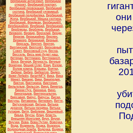
Вербицкий антисемит
,
Вербицкий
гиган
откроет
,
Вербицкий портрет
,
Вербицкий провокация
,
Вербицкий
скотина
,
Вербицкий уязвимый
,
они
Вербицкий-педофиляка
,
Вербицкий.
Жопа
,
Вербицкий. Мишка скотина
,
Вербицкий. Фридман
,
ВербицкийХ
,
чере
Вербицкийню
,
Вербицкй
,
Вербицкмй
,
Верблюды
,
Верблядь
,
Вербцкая
,
Вервеер
,
Вервир
,
Вергилий
,
Верди
,
Веризм
,
Верицкийню
,
Верлен
,
Вермеер
,
Верницкий
,
Верный
,
Версаль
,
Вертеп
,
Вертер
,
пыт
Вертинский
,
Вертолёт
,
Верховный
Совет
,
Верховный суд
,
Весна
,
Вессель
,
Весь мир будет наш
,
база
Ветеран
,
Веттриано
,
ВеттрианоХ
,
Вехи
,
Вечеря
,
Вечность
,
Вечные
Вонючки
,
Вещий Олег
,
Взад
,
Взлом
,
201
Взлом компа
,
Взрывы
,
Взятки
,
Вибеке
,
Вибер
,
Вибратор
,
Видео
,
Виже-Лебрён
,
ВизитМГУ
,
Вика
,
Вика
Минет
,
Виканю
,
Вики
,
Википедия
,
Виктор
,
Викторина
,
Виктория
,
Вильгельм
,
Вильсон
,
Винд
,
Винегра
,
Винни-Пух
,
Винница
,
Вино
,
уби
Виноградов
,
Винтерхальтер
,
Вирсавия
,
Вирус
,
Вирусы
,
Виски
,
Висуны
,
Витамины
,
Виткевич
,
Витте
,
под
Витухновская
,
Витька
,
Витька-
дурачок
,
Витька-пиздяка
,
Витька-
тупарик
,
Витя
,
Вифлеем
,
Вишневый
,
По
Виька
,
Вкусы
,
Влад
,
Власть
,
Внешняя Монголия
,
Внук
,
Внуки
,
Внучки
,
Вова
,
Вова Путин
,
Вовочка
,
Вода
,
Водевиль
,
Водка
,
Водород
,
Водородная бомба
,
Водочка
,
Водяра
,
Воеводский
,
Военачальники
,