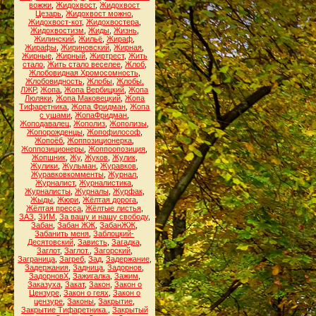
вожжи
,
Жидохвост
,
Жидохвост
Цезарь
,
Жидохвост можно
,
Жидохвост-кот
,
Жидохвостера
,
Жидохвостизм
,
Жиды
,
Жизнь
,
Жилинский
,
Жильё
,
Жираф
,
Жирафы
,
Жириновский
,
Жирная
,
Жирные
,
Жирный
,
Жиртрест
,
Жить
стало
,
Жить стало веселее
,
Жлоб
,
Жлобовидная Хромосомность
,
Жлобовидность
,
Жлобы
,
Жлобы.
ЛЖР
,
Жопа
,
Жопа Вербицкий
,
Жопа
Люляки
,
Жопа Маковецкий
,
Жопа
Тифаретника
,
Жопа Фридман
,
Жопа
с ушами
,
ЖопаФридман
,
Жоподавалец
,
Жополиз
,
Жополизы
,
Жопорожденцы
,
Жопофилософ
,
Жопоёб
,
Жоппозиционерка
,
Жоппозиционеры
,
Жоппоопозиция
,
Жопшник
,
Жу
,
Жуков
,
Жулик
,
Жулики
,
Жульман
,
Журавков
,
Журавковкомменты
,
Журнал
,
Журналист
,
Журналистика
,
Журналисты
,
Журналы
,
Журфак
,
Жыды
,
Жюри
,
Жёлтая дорога
,
Жёлтая пресса
,
Жёлтые листья
,
ЗАЗ
,
ЗИМ
,
За вашу и нашу свободу
,
Забан
,
Забан ЖЖ
,
ЗабанЖЖ
,
Забанить меня
,
Заблоцкий-
Десятовский
,
Зависть
,
Загадка
,
Заглот
,
Заглот.
,
Загорский
,
Заграница
,
Загреб
,
Зад
,
Задержание
,
Задержания
,
Задница
,
Задорнов
,
ЗадорновХ
,
Зажигалка
,
Зажим
,
Заказуха
,
Закат
,
Закон
,
Закон о
Цензуре
,
Закон о геях
,
Закон о
цензуре
,
Законы
,
Закрытие
,
Закрытие Тифаретника.
,
Закрытый