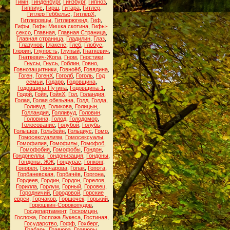
Гимн
,
Гинденбург
,
Гинзбург
,
Гипноз
,
Гиппиус
,
Гирш
,
Гитара
,
Гитлер
,
Гитлер Геббельс
,
ГитлерХ
,
Гитлеровцы
,
Гитлерюгенд
,
Гиф
,
Гифы
,
Гифы Мишка скотина
,
Гифы-
сексо
,
Главная
,
Главная Страница
,
Главная страница
,
Гладилин
,
Глаз
,
Глазунов
,
Глакенс
,
Глеб
,
Глобус
,
Глория
,
Глупость
,
Глупый
,
Гнаткевич
,
Гнаткевич-Жопа
,
Гном
,
Гностики
,
Гнусы
,
Гнусь
,
Гоблин
,
Говно
,
Говнозащитники
,
Говноёб
,
Говядина
,
Гоген
,
ГогенХ
,
Гоголб
,
Гоголь
,
Год
семьи
,
Годарр
,
Годовщина
,
Годовщина Путина
,
Годовщина-1
,
Годой
,
Гойя
,
ГойяХ
,
Гол
,
Голандия
,
Голая
,
Голая обезьяна
,
Голд
,
Голда
,
Голивуд
,
Голикова
,
Голицын
,
Голландия
,
Голливуд
,
Головин
,
Головина
,
Голод
,
Голодомор
,
Голосование
,
Голубой
,
Голубь
,
Голышев
,
Гольбейн
,
Гольциус
,
Гомо
,
Гомосексуализм
,
Гомосексуалы
,
Гомофилия
,
Гомофилы
,
Гомофоб
,
Гомофобия
,
Гомофобы
,
Гондон
,
Гондонеллы
,
Гондонизация
,
Гондоны
,
Гондоны. ЖЖ
,
Гондурас
,
Гонконг
,
Гонорея
,
Гончарова
,
Гопак
,
Гопота
,
Горбаневская
,
Горбачёв
,
Горгона
,
Гордеев
,
Гордин
,
Гордон
,
Горелов
,
Горилла
,
Горлум
,
Горный
,
Горовец
,
Городничий
,
Городовой
,
Горские
евреи
,
Горчаков
,
Горшочек
,
Горький
,
Горюшкин-Сорокопудов
,
Госдепартамент
,
Госкомцен
,
Госпожа
,
Госпожа Лукеса
,
Гостиная
,
Государство
,
Гофф
,
Гохберг
,
Грабарь
,
Гравюра
,
Гравюры
,