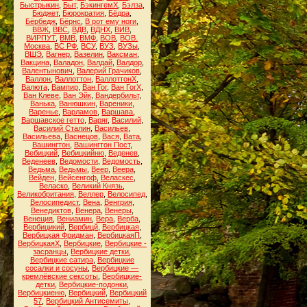
Быстрыкин
,
Быт
,
БэкингемХ
,
Бэлза
,
Бюджет
,
Бюрократия
,
Бёдра
,
Бёрбедж
,
Бёрнс
,
В рот ему ноги
,
ВВЖ
,
ВВС
,
ВДВ
,
ВДНХ
,
ВИВ
,
ВИРПУТ
,
ВМВ
,
ВМФ
,
ВОВ
,
ВОВ.
Москва
,
ВС РФ
,
ВСУ
,
ВУЗ
,
ВУЗы
,
ВШЭ
,
Вагнер
,
Вазелин
,
Ваксман
,
Вакцина
,
Валадон
,
Валдай
,
Валдор
,
Валентынович
,
Валерий Грачиков
,
Валлон
,
Валлоттон
,
ВаллоттонХ
,
Валюта
,
Вампир
,
Ван Гог
,
Ван ГогХ
,
Ван Клеве
,
Ван Эйк
,
Вандербильт
,
Ванька
,
Ванюшкин
,
Вареники
,
Варенье
,
Варламов
,
Варшава
,
Варшавское гетто
,
Варяг
,
Василий
,
Василий Сталин
,
Васильев
,
Васильева
,
Васнецов
,
Вася
,
Вата
,
Вашингтон
,
Вашингтон Пост
,
Вебицкий
,
Вебицкийню
,
Веденев
,
Веденеев
,
Ведомости
,
Ведомость
,
Ведьма
,
Ведьмы
,
Веер
,
Веера
,
Вейден
,
Вейсенгоф
,
Веласкес
,
Веласко
,
Великий Князь
,
Великобритания
,
Веллер
,
Велосипед
,
Велосипедист
,
Вена
,
Венгрия
,
Венедиктов
,
Венера
,
Венеры
,
Венеция
,
Вениамин
,
Вера
,
Верба
,
Вербицикий
,
Вербицй
,
Вербицкая
,
Вербицкая Фридман
,
ВербицкаяП
,
ВербицкаяХ
,
Вербицкие
,
Вербицкие -
засранцы
,
Вербицкие детки
,
Вербицкие сатира
,
Вербицкие
сосалки и сосуны
,
Вербицкие —
кремлёвские сексоты
,
Вербицкие-
детки
,
Вербицкие-подонки
,
Вербицкиеню
,
Вербицкий
,
Вербицкий
57
,
Вербицкий Антисемиты
,