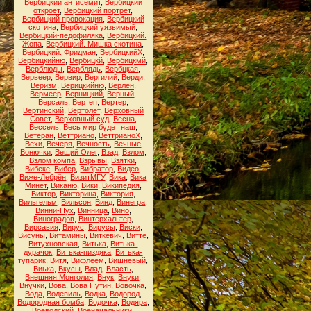
Вербицкий антисемит
,
Вербицкий
откроет
,
Вербицкий портрет
,
Вербицкий провокация
,
Вербицкий
скотина
,
Вербицкий уязвимый
,
Вербицкий-педофиляка
,
Вербицкий.
Жопа
,
Вербицкий. Мишка скотина
,
Вербицкий. Фридман
,
ВербицкийХ
,
Вербицкийню
,
Вербицкй
,
Вербицкмй
,
Верблюды
,
Верблядь
,
Вербцкая
,
Вервеер
,
Вервир
,
Вергилий
,
Верди
,
Веризм
,
Верицкийню
,
Верлен
,
Вермеер
,
Верницкий
,
Верный
,
Версаль
,
Вертеп
,
Вертер
,
Вертинский
,
Вертолёт
,
Верховный
Совет
,
Верховный суд
,
Весна
,
Вессель
,
Весь мир будет наш
,
Ветеран
,
Веттриано
,
ВеттрианоХ
,
Вехи
,
Вечеря
,
Вечность
,
Вечные
Вонючки
,
Вещий Олег
,
Взад
,
Взлом
,
Взлом компа
,
Взрывы
,
Взятки
,
Вибеке
,
Вибер
,
Вибратор
,
Видео
,
Виже-Лебрён
,
ВизитМГУ
,
Вика
,
Вика
Минет
,
Виканю
,
Вики
,
Википедия
,
Виктор
,
Викторина
,
Виктория
,
Вильгельм
,
Вильсон
,
Винд
,
Винегра
,
Винни-Пух
,
Винница
,
Вино
,
Виноградов
,
Винтерхальтер
,
Вирсавия
,
Вирус
,
Вирусы
,
Виски
,
Висуны
,
Витамины
,
Виткевич
,
Витте
,
Витухновская
,
Витька
,
Витька-
дурачок
,
Витька-пиздяка
,
Витька-
тупарик
,
Витя
,
Вифлеем
,
Вишневый
,
Виька
,
Вкусы
,
Влад
,
Власть
,
Внешняя Монголия
,
Внук
,
Внуки
,
Внучки
,
Вова
,
Вова Путин
,
Вовочка
,
Вода
,
Водевиль
,
Водка
,
Водород
,
Водородная бомба
,
Водочка
,
Водяра
,
Воеводский
,
Военачальники
,