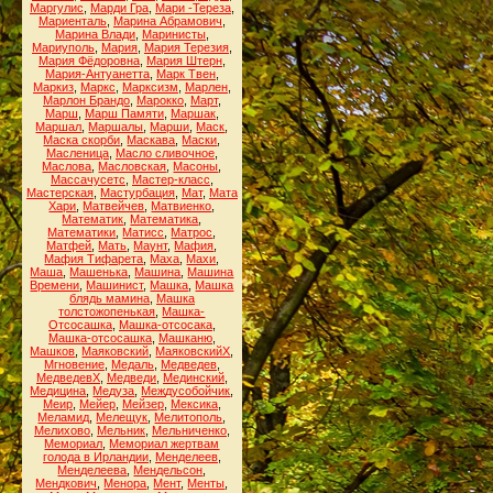
Маргулис
,
Марди Гра
,
Мари -Тереза
,
Мариенталь
,
Марина Абрамович
,
Марина Влади
,
Маринисты
,
Мариуполь
,
Мария
,
Мария Терезия
,
Мария Фёдоровна
,
Мария Штерн
,
Мария-Антуанетта
,
Марк Твен
,
Маркиз
,
Маркс
,
Марксизм
,
Марлен
,
Марлон Брандо
,
Марокко
,
Март
,
Марш
,
Марш Памяти
,
Маршак
,
Маршал
,
Маршалы
,
Марши
,
Маск
,
Маска скорби
,
Маскава
,
Маски
,
Масленица
,
Масло сливочное
,
Маслова
,
Масловская
,
Масоны
,
Массачусетс
,
Мастер-класс
,
Мастерская
,
Мастурбация
,
Мат
,
Мата
Хари
,
Матвейчев
,
Матвиенко
,
Математик
,
Математика
,
Математики
,
Матисс
,
Матрос
,
Матфей
,
Мать
,
Маунт
,
Мафия
,
Мафия Тифарета
,
Маха
,
Махи
,
Маша
,
Машенька
,
Машина
,
Машина
Времени
,
Машинист
,
Машка
,
Машка
блядь мамина
,
Машка
толстожопенькая
,
Машка-
Отсосашка
,
Машка-отсосака
,
Машка-отсосашка
,
Машканю
,
Машков
,
Маяковский
,
МаяковскийХ
,
Мгновение
,
Медаль
,
Медведев
,
МедведевХ
,
Медведи
,
Мединский
,
Медицина
,
Медуза
,
Междусобойчик
,
Меир
,
Мейер
,
Мейзер
,
Мексика
,
Меламид
,
Мелещук
,
Мелитополь
,
Мелихово
,
Мельник
,
Мельниченко
,
Мемориал
,
Мемориал жертвам
голода в Ирландии
,
Менделеев
,
Менделеева
,
Мендельсон
,
Мендкович
,
Менора
,
Мент
,
Менты
,