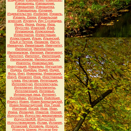
Извращенец
,
Извращение
,
Извращения
,
Извращенка
,
Извращенцы
,
Изгнание
,
Издевательство
,
Изобилие
,
Израиль
,
Израиль. Евреи
,
Израильская
агрессия
,
Изумруд
,
Ииу Сусираджа
,
Икинс
,
Икона
,
Иконы
,
Икра
,
Икусство
,
Иланский
,
Илия
,
Илларионов
,
Иллюзорный
,
Иллюстратор
,
Иллюстрации
,
Иллюстрация
,
Ильин
,
Ильинский
,
Ильф и Петров
,
Имажизм
,
Имгур
,
Иммануил
,
Иммиграция
,
Иммунитет
,
Император
,
Императрица
,
Империализм
,
Империя
,
Импичмент
,
Импотент
,
Импотент.
,
Импотенция
,
Импресионизм
,
Импрессионизм
,
Инагенты
,
Инакомыслие
,
Инаугурация
,
Инвалиды
,
Ингушетия
,
Индеец
,
Индейцы
,
Индия
,
Индия.
Фоты
,
Инет
,
Инженеры
,
Инквизиция
,
Инкуб
,
Иноагент
,
Инок
,
Иностранные
слова
,
Инстаграм
,
Интеграция
,
Интеллектуал
,
Интеллектуалы
,
Интеллигент
,
Интеллигенты
,
Интеллигенция
,
Интервью
,
Интересные лица
,
Интернет
,
Интерфакс
,
Интерьер
,
Инфляция
,
Инцест
,
Иоанн
,
Иоанн Кронштадский
,
Иоанн Кронштадтский
,
Ион Тихий
,
Ионтихий
,
Иосиф
,
Ирак
,
Иран
,
Ирина
,
Ирландия
,
Ирматов
,
Ирония
,
Искусство
,
Искусство декоративное
,
ИскусствоЖЖ
,
ИскусствоХ
,
Искусствоведение
,
Ислам
,
Испания
,
Испанский
,
Исповедь
,
Исраэлс
,
Исраэль Шамир
,
Иссахар Бер