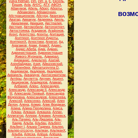
yulya fridman
,
zim
,
zim_a
,
Ё
,
Ёксель
,
Ёршик
,
Аvla
,
АНУС
,
АТУ
,
АФОН
,
Абакумов
,
Абель
,
Аборт
,
Аборты
,
возм
Абрамович
,
Абрамочкин
,
Абстракционизм
,
Абсурд
,
Авангард
,
Аватар
,
Аввакум
,
Авдеевка
,
Авель
,
Авиалинии
,
Авиация
,
Австралия
,
Австрия
,
Автомобили
,
Автопортрет
,
Автостоянка
,
Агадамов
,
Агафонов
,
Агент
,
Агентство
,
Агенты
,
Агитация
,
Агитпроп
,
Агитпроп Идиоты
,
АгитпропХ
,
Агностики
,
Агрегат
,
Ад
,
Адагамов
,
Адам
,
АдамХ
,
Адамс
,
Аддис-Абеба
,
Адик
,
Админ
,
Администрация
,
Администрация
Живого Журнала.
,
Адмирал
,
Адоманис
,
Адюльтер
,
Азатий
,
Азербайджан
,
Азия
,
Айвазовский
,
Айзенберг
,
Айнзатцгруппа D
,
Академизм
,
Академик
,
Академия
,
Акварель
,
Аквариум
,
Акнтисемитизм
,
Актёры
,
Акулетта
,
Акунин
,
Акцент
,
Акционизм
,
Аладжалов
,
Аламар
,
Албания
,
Алекс
,
Александер
,
Александр
,
Александр II
,
Александр
III
,
Александр Первый
,
Александра
Фёдоровна
,
Александров
,
Алексеева
,
Алексей
,
Алексенко
,
Алексий
,
Ален
Делон
,
Алена
,
Алжир
,
Алик Фридман
,
Алина
,
Алина-Пердюлина
,
Алиса
,
Алкаш
,
Алкаши
,
Алкашка
,
Аллах
,
Аллигатор
,
Аллори
,
Алрами
,
Алчевск
,
Аль Пачино
,
Аль-Джазира
,
Аль-
Каида
,
Альба
,
Альбац
,
Альберт
,
Альберт I
,
Альма-Тадема
,
Альпер
,
Альпер-отсосун
,
Альтман
,
АльтманХ
,
Альфа
,
Аляска
,
Алёша
,
Алёшка
,
Алёшка-придурок
,
Амальрик
,