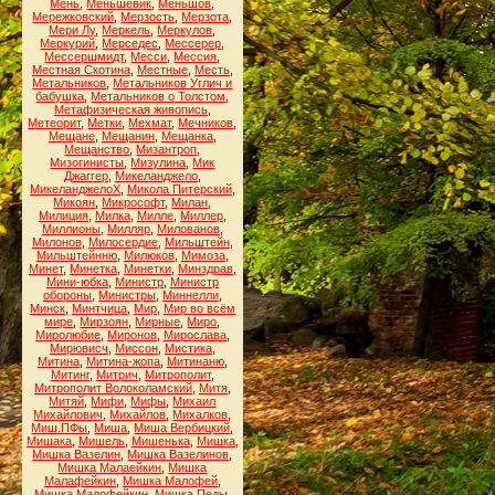
Мень
,
Меньшевик
,
Меньшов
,
Мережковский
,
Мерзость
,
Мерзота
,
Мери Лу
,
Меркель
,
Меркулов
,
Меркурий
,
Мерседес
,
Мессерер
,
Мессершмидт
,
Месси
,
Мессия
,
Местная Скотина
,
Местные
,
Месть
,
Метальников
,
Метальников Углич и
бабушка
,
Метальников о Толстом
,
Метафизическая живопись
,
Метеорит
,
Метки
,
Мехмат
,
Мечников
,
Мещане
,
Мещанин
,
Мещанка
,
Мещанство
,
Мизантроп
,
Мизогинисты
,
Мизулина
,
Мик
Джаггер
,
Микеланджело
,
МикеланджелоХ
,
Микола Питерский
,
Микоян
,
Микрософт
,
Милан
,
Милиция
,
Милка
,
Милле
,
Миллер
,
Миллионы
,
Милляр
,
Милованов
,
Милонов
,
Милосердие
,
Мильштейн
,
Мильштейнню
,
Милюков
,
Мимоза
,
Минет
,
Минетка
,
Минетки
,
Минздрав
,
Мини-юбка
,
Министр
,
Министр
обороны
,
Министры
,
Миннелли
,
Минск
,
Минтчица
,
Мир
,
Мир во всём
мире
,
Мирзоян
,
Мирные
,
Миро
,
Миролюбие
,
Миронов
,
Мирослава
,
Мирювисч
,
Миссон
,
Мистика
,
Митина
,
Митина-жопа
,
Митинаню
,
Митинг
,
Митрич
,
Митрополит
,
Митрополит Волоколамский
,
Митя
,
Митяй
,
Мифи
,
Мифы
,
Михаил
Михайлович
,
Михайлов
,
Михалков
,
Миш.ПФы
,
Миша
,
Миша Вербицкий
,
Мишака
,
Мишель
,
Мишенька
,
Мишка
,
Мишка Вазелин
,
Мишка Вазелинов
,
Мишка Малаейкин
,
Мишка
Малафейкин
,
Мишка Малофей
,
Мишка Малофейкин
,
Мишка Педы
,