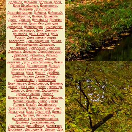
Дедищев
,
Дедмитя
,
Дедушка
,
Деев
,
Деев Шкабарнюк
,
Дезентерия
,
Дезертир
,
Дезертиры
,
Дезинформация
,
Дейнека
,
ДейнекаХ
,
Декабристы
,
Декарт
,
Делакруа
,
Делон
,
Дельво
,
Дельфины
,
Делягин
,
Демагогия
,
Деми Мур
,
Демидов
,
Демидова
,
Демография
,
Демократия
,
Демонстрация
,
Дени
,
Деникин
,
Денисова
,
День Победы
,
День
России
,
День памяти жертв
Холокоста
,
День рождения
,
Деньги
,
Деньрождения
,
Депардье
,
Депортация
,
Депрессия
,
Деревня
,
Держава
,
Державы
,
Дерибасовская
,
Дерипаска
,
Деркович
,
Дерьмо
,
Дерьмо-Стейнкрауз
,
Детдом
,
Детектив
,
Дети
,
Дети Украины
,
Детки
,
Деткоёбы
,
Детоторговец
,
Детсад
,
Детская смертность
,
Дефицит
,
Дешёвка
,
Джаз
,
Джанго
,
Джеймс
,
Джейн Пауэлл
,
Джейн Сеймур
,
Джентельмен
,
Джентилески
,
Джентльмен
,
Джефферсон
,
Джимми
,
Джина
,
Джо Пеши
,
Джобс
,
Джоконда
,
Джонсон
,
Джоплинг
,
Джорджоне
,
Джулио Романо
,
Дзагоев
,
Дзержинский
,
Дзюдо
,
Диана
,
Диарея
,
Дивная церковь
,
Дивов
,
Диета
Привет
,
Дизайн
,
Дизайнюхер
,
Дизентерия
,
Дизраэли
,
Дикий
,
Дикс
,
Диктатура
,
Дима
,
Димитрий
,
Димка
,
Дин
,
Диплом
,
Дипломатия
,
Дипломаты
,
Дипломированная
,
Дирижёр
,
Дискриминация
,
Дискуссия
,
Диснейленд
,
Диспетчер
,
Диссидент
,
Диссиденты
,
Дитрих
,
Для