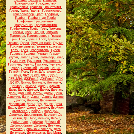
Гражданская
,
Гражданство
,
Грамматика
,
Граната
,
Гранатомёт
,
Грани
,
Грант
,
Гранты
,
Грасскиллер
,
Грассскиллер
,
Граф
,
Графика
,
Графин
,
Графиня де Торби
,
Графоман
,
Графомания
,
Графоманка
,
Графоманство
,
Графоманы
,
Грейс
,
Грек
,
Грекова
,
Грелка
,
Грех
,
Греция
,
Грибков
,
Григорьев
,
Григорьевпост
,
Гризли
,
Грин
,
Грис
,
Гриша
,
Гроб
,
Грозный
,
Громов
,
Гросс
,
Грудная жаба
,
Грузия
,
Грязные деньги
,
Грязные козявки
,
Грязь
,
Грёз
,
Губернаторы
,
Гувер
,
Гудеева
,
Гудини
,
Гудман
,
Гудмен
,
Гудрун
,
Гулаг
,
Гулин
,
Гулливер
,
Гулю
,
Гуманизм
,
Гуманист
,
Гуманность
,
Гумилёв
,
Гурвиц
,
Гурский
,
Гурченко
,
Гусар
,
Гусинский
,
Гучков
,
Гущин
,
Гэтсби
,
Гюго
,
Гёте
,
Д'Артаньян
,
Д-р
наук
,
ДАУ
,
ДВФУ
,
ДДТ
,
ДДоС
,
ДЕБИЛЫ
,
ДЖРнов2
,
ДЖРнов4
,
ДПК
,
ДР
,
ДУ
,
Давид
,
Давыдов
,
Давыдыч
,
Дагмар
,
Дагмара
,
Дада
,
Дадаизм
,
Даки
,
Дали
,
Далида
,
Далия
,
Даллас
,
Даль
,
Дальний Восток
,
Дамы
,
Дана
,
Данелия
,
Дани
,
Дания
,
Данте
,
Дантес
,
Дантон
,
Дарвин
,
Дарвинизм
,
Даревская
,
Дары
,
Дау
,
Дацик
,
Дача
,
Даша
,
Даян
,
Дверь
,
Двойка
,
Двойная
агентесса
,
Двойра
,
Дворецкий
,
Дворжак
,
Дворянство
,
Двучлен
,
Де
Кюстин
,
Де Ниро
,
Деанон
,
Дебил
,
Дебил-панк
,
Дебилки
,
Дебилный
,
Дебилообразы
,
Дебилы
,
Девиант
,
Девочка
,
Девочка и лошадь
,
Дега
,
Дегенерат
,
Дегенераты
,
Дед Митя
,