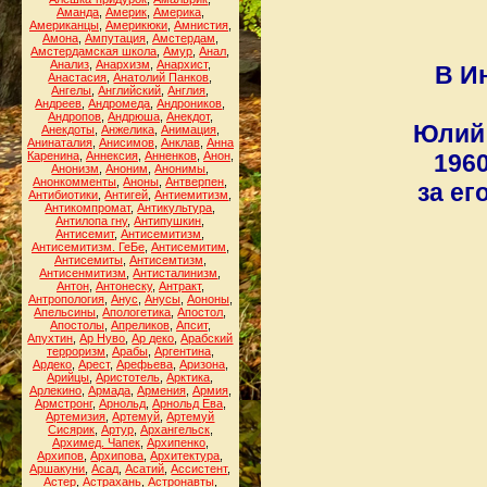
Аманда
,
Америк
,
Америка
,
Американцы
,
Америкюки
,
Амнистия
,
Амона
,
Ампутация
,
Амстердам
,
Амстердамская школа
,
Амур
,
Анал
,
Анализ
,
Анархизм
,
Анархист
,
В И
Анастасия
,
Анатолий Панков
,
Ангелы
,
Английский
,
Англия
,
Андреев
,
Андромеда
,
Андроников
,
Андропов
,
Андрюша
,
Анекдот
,
Юлий 
Анекдоты
,
Анжелика
,
Анимация
,
Анинаталия
,
Анисимов
,
Анклав
,
Анна
Каренина
,
Аннексия
,
Анненков
,
Анон
,
196
Анонизм
,
Аноним
,
Анонимы
,
Анонкомменты
,
Аноны
,
Антверпен
,
за ег
Антибиотики
,
Антигей
,
Антиемитизм
,
Антикомпромат
,
Антикультура
,
Антилопа гну
,
Антипушкин
,
Антисемит
,
Антисемитизм
,
Антисемитизм. ГеБе
,
Антисемитим
,
Антисемиты
,
Антисемтизм
,
Антисенмитизм
,
Антисталинизм
,
Антон
,
Антонеску
,
Антракт
,
Антропология
,
Анус
,
Анусы
,
Аононы
,
Апельсины
,
Апологетика
,
Апостол
,
Апостолы
,
Апреликов
,
Апсит
,
Апухтин
,
Ар Нуво
,
Ар деко
,
Арабский
терроризм
,
Арабы
,
Аргентина
,
Ардеко
,
Арест
,
Арефьева
,
Аризона
,
Арийцы
,
Аристотель
,
Арктика
,
Арлекино
,
Армада
,
Армения
,
Армия
,
Армстронг
,
Арнольд
,
Арнольд Ева
,
Артемизия
,
Артемуй
,
Артемуй
Сисярик
,
Артур
,
Архангельск
,
Архимед. Чапек
,
Архипенко
,
Архипов
,
Архипова
,
Архитектура
,
Аршакуни
,
Асад
,
Асатий
,
Ассистент
,
Астер
,
Астрахань
,
Астронавты
,