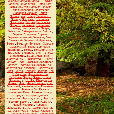
дневник
,
Закуска
,
Закусь
,
Залупа
,
Залупа-20
,
Залупкин
,
Заменгоф
,
Замок
,
Замятин
,
Зануда
,
Заоупа
,
Запад
,
Западная Белоруссия
,
Западная Украина
,
Запах
,
Заповедник
,
Запор
,
Зарисовка
,
Засада
,
Засранка
,
Засранцы
,
Засурский
,
Засуха
,
Затворник
,
Защита
,
Защитник
,
Заявление
,
Звезда
,
Звезда во лбу
,
Звери
,
Зверства
,
Звёздная ночь
,
Звёзды
,
Здания
,
Здоровье
,
Здрава
,
Здравомыслящий
,
Зевание
,
Зевс
,
Зеленский
,
Зеленский. Фридман
,
Земля
,
Земство
,
Зенкевич
,
Зеркало
,
Зеркальный
,
Зерно
,
Зерновые
,
Зиалт
,
Зига
,
Зикоф
,
Зильбер
,
Зима
,
Зимбабве
,
Зиновьев
,
Зиялт
,
Злоба
,
Злорадство
,
Змеи
,
Змея
,
Змий
,
Знаете ли вы
,
Знаменатель
,
Знатоки
,
Зозуля
,
Зола
,
Золовкин
,
Золотарёв
,
Золото
,
Золотой Век
,
Золотой век
,
Золотой век Голландии
,
Золотусский
,
Золя
,
Зонтик
,
Зоопарк
,
Зоофил
,
Зоя
,
Зубаревич
,
Зубоскальство
,
Зубровка
,
Зубры
,
Зыкин
,
Зыков
,
Зюганов
,
ИДИЁТКИ
,
Ибигдан
,
Ив
Монтан
,
Иван
,
Иван Грозный
,
Иван
Засурский
,
Ивана Купала
,
Иванкина
,
Иванов
,
Иванов и Бог
,
Иваново
,
Иванушка
,
Игла
,
Игнатьев
,
Игнор
,
Игорь
,
Игра
,
Игры
,
Идеолог
,
Идеология
,
Идиома
,
Идиот
,
Идиотка
,
Идиото
,
Идиоты
,
Идиш
,
Идиётки
,
Иерей
,
Иеремия
,
Иероним
,
Иерусалим
,
Из-за-тра вки-убью
,
Из-
за-травки-убью
,
Изабел
,
Избиение
младенцев
,
Извержение
,
Извинение
,