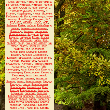
Рыбак
,
Истина
,
Истомин
,
Истомина
,
Историки
,
История
,
История России
,
История СССР
,
История искусств
,
Историяжидохвоста
,
Исход
,
Ит
,
Италия
,
Иудейщина
,
Ихлов
,
Ищенко
,
Йобачевский
,
Йога
,
Йом Кипур
,
Йом-
Киппур
,
Йом-Кипур
,
Йорданс
,
КАЛ
,
КВД
,
КГБ
,
КЛОНЫ
,
КПСС
,
КСП
,
Кабаева
,
Кабак
,
Кабаре
,
Кабо-Верде
,
Кавказ
,
Кавказская пленница
,
Кавказцы
,
Каганов
,
Каганович
,
Кагановмама
,
Каддафи
,
Кадило
,
Кадмус
,
Кадыров
,
Казак
,
Казаки
,
Казань
,
Казахстан
,
Казнь
,
Каин
,
Кайботт
,
Кайф
,
Как меня читают
,
Как
ффсе
,
Какать
,
Какашки
,
Како
,
Кактусы
,
Кал
,
Калабеков
,
Калашников
,
Каледин
,
Каледин-
Ебарня
,
Каледин-Шкабарнюк
,
Каледин-Шкабарня
,
Каледин-донос
,
Каледин-мандоотсос
,
Каледин-
пиздоотсос
,
Каледин. Антисемитизм
,
Калединню
,
Каледин— ГеБе
,
Календарь
,
Кали
,
Кали Юга
,
Кали юга
,
Калининград
,
Калифорния
,
Калиюга
,
Калмаков
,
Кало
,
Калюжный
,
Камбоджа
,
Камень
,
Камчатка
,
Канада
,
Канал
,
Канализация
,
Кандид
,
Кандидат
,
Канзи
,
Каннибализм
,
Каннибаллы
,
Каннибалы
,
Кант
,
Кантор
,
Канун войны
,
Канцлер.
Германия
,
Капелла
,
Капелло
,
Капернаум
,
Каперсы
,
Капильская
,
Капица
,
Капоне
,
Капри
,
Капричос
,
Кара-Мурза
,
Караваджо
,
Карате
,
Кардинал
,
Кардиналы
,
Карелия
,
Карен Строн
,
Каренина
,
Карета
,