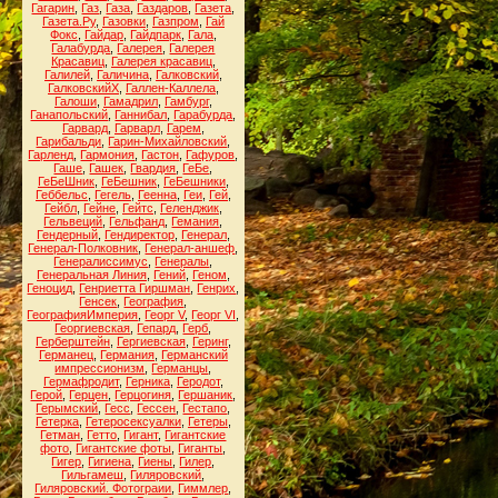
Гагарин
,
Газ
,
Газа
,
Газдаров
,
Газета
,
Газета.Ру
,
Газовки
,
Газпром
,
Гай
Фокс
,
Гайдар
,
Гайдпарк
,
Гала
,
Галабурда
,
Галерея
,
Галерея
Красавиц
,
Галерея красавиц
,
Галилей
,
Галичина
,
Галковский
,
ГалковскийХ
,
Галлен-Каллела
,
Галоши
,
Гамадрил
,
Гамбург
,
Ганапольский
,
Ганнибал
,
Гарабурда
,
Гарвард
,
Гарварл
,
Гарем
,
Гарибальди
,
Гарин-Михайловский
,
Гарленд
,
Гармония
,
Гастон
,
Гафуров
,
Гаше
,
Гашек
,
Гвардия
,
ГеБе
,
ГеБеШник
,
ГеБешник
,
ГеБешники
,
Геббельс
,
Гегель
,
Геенна
,
Геи
,
Гей
,
Гейбл
,
Гейне
,
Гейтс
,
Геленджик
,
Гельвеций
,
Гельфанд
,
Гемания
,
Гендерный
,
Гендиректор
,
Генерал
,
Генерал-Полковник
,
Генерал-аншеф
,
Генералиссимус
,
Генералы
,
Генеральная Линия
,
Гений
,
Геном
,
Геноцид
,
Генриетта Гиршман
,
Генрих
,
Генсек
,
География
,
ГеографияИмперия
,
Георг V
,
Георг VI
,
Георгиевская
,
Гепард
,
Герб
,
Герберштейн
,
Гергиевская
,
Геринг
,
Германец
,
Германия
,
Германский
импрессионизм
,
Германцы
,
Гермафродит
,
Герника
,
Геродот
,
Герой
,
Герцен
,
Герцогиня
,
Гершаник
,
Герымский
,
Гесс
,
Гессен
,
Гестапо
,
Гетерка
,
Гетеросексуалки
,
Гетеры
,
Гетман
,
Гетто
,
Гигант
,
Гигантские
фото
,
Гигантские фоты
,
Гиганты
,
Гигер
,
Гигиена
,
Гиены
,
Гилер
,
Гильгамеш
,
Гиляровский
,
Гиляровский. Фотограии
,
Гиммлер
,