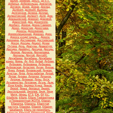
жалоб
,
Дневник
,
Дно21
,
До н.э.
,
Добиньи
,
Добровольцы
,
Довлатов
,
Договор
,
Додик
,
Дожди
,
Доклад
,
Долбоёб
,
Долбоёб. Выборы
,
Долгоруков
,
Долина
,
Доллар
,
Долматовский
,
Долматт
,
Доля
,
Дом
,
Домашевский
,
Домкрат
,
Домовой
,
Домострой
,
Дон
,
Донателло
,
Донбасс
,
Донецк
,
Донна Саммер
,
Донос
,
Доносчик
,
Доносчики
,
Доносы
,
Дополнение
,
Дореволюционная
,
Доренко
,
Дорн
,
Дорога уходит вдаль...
,
Дороги
,
Доронина
,
Достижение
,
Достоевский
,
Доход
,
Доходы
,
Доцент
,
Дочки
Путина
,
Дочь
,
Драгуны
,
Драматург
,
Дрезден
,
Дрейфус
,
Дроздов
,
Дрозды
,
Дронов
,
Дрочила
,
Дрочиловка
,
Дрочилы
,
Другой
,
ДругойХ
,
Дружбанки
,
Дружбаны
,
Дружбаны
конец
,
Дрянь
,
Ду
,
Дуб
,
Дубай
,
Дублин
,
Дубровин
,
Дубровина
,
Дубровка
,
Дубровская
,
Дугаспер
,
Дугин
,
Дукрак
,
Дума
,
Думай
,
Дунаевский
,
Дункан
,
Дунстан
,
Дура
,
Дура набитая
,
Дурай
,
Дурак
,
Дураки
,
Дурачки
,
Дурачок
,
Дурдом
,
Дуремар
,
Дуры
,
Дуся
,
Духовенство
,
Духовник
,
Дуэль
,
Дьяк
,
Дэни Клейн
,
Дюдяка-Хуяка
,
Дюков
,
Дюкрё
,
Дюма
,
Дюпакье
,
Дюрер
,
Дюссельдорф
,
Дягилев
,
Дядя
,
Дядя
Митя
,
Дёниц
,
ЕГЭ
,
ЕЖ
,
ЕР
,
ЕС
,
Ебабели
,
Ебало
,
Ебало Тифаретника
и Перманентная ЖОПА
,
Ебанат
,
Ебанатка
,
Ебанаты
,
Ебанутая
частота
,
Ебарики
,
Ебарня
,
Ебарня-
Шкабарня
,
Ебать-не-переебать
,
Ебаться
,
Ебицкий
,
Ебленский
,
Ебля
,