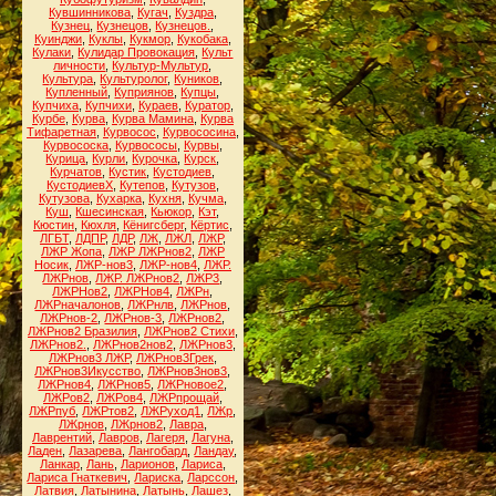
Кувшинникова
,
Кугач
,
Куздра
,
Кузнец
,
Кузнецов
,
Кузнецов.
,
Куинджи
,
Куклы
,
Кукмор
,
Кукобака
,
Кулаки
,
Кулидар Провокация
,
Культ
личности
,
Культур-Мультур
,
Культура
,
Культуролог
,
Куников
,
Купленный
,
Куприянов
,
Купцы
,
Купчиха
,
Купчихи
,
Кураев
,
Куратор
,
Курбе
,
Курва
,
Курва Мамина
,
Курва
Тифаретная
,
Курвосос
,
Курвососина
,
Курвососка
,
Курвососы
,
Курвы
,
Курица
,
Курли
,
Курочка
,
Курск
,
Курчатов
,
Кустик
,
Кустодиев
,
КустодиевХ
,
Кутепов
,
Кутузов
,
Кутузова
,
Кухарка
,
Кухня
,
Кучма
,
Куш
,
Кшесинская
,
Кьюкор
,
Кэт
,
Кюстин
,
Кюхля
,
Кёнигсберг
,
Кёртис
,
ЛГБТ
,
ЛДПР
,
ЛДР
,
ЛЖ
,
ЛЖЛ
,
ЛЖР
,
ЛЖР Жопа
,
ЛЖР ЛЖРнов2
,
ЛЖР
Носик
,
ЛЖР-нов3
,
ЛЖР-нов4
,
ЛЖР.
ЛЖРнов
,
ЛЖР. ЛЖРнов2
,
ЛЖР3
,
ЛЖРНов2
,
ЛЖРНов4
,
ЛЖРн
,
ЛЖРначалонов
,
ЛЖРнлв
,
ЛЖРнов
,
ЛЖРнов-2
,
ЛЖРнов-3
,
ЛЖРнов2
,
ЛЖРнов2 Бразилия
,
ЛЖРнов2 Стихи
,
ЛЖРнов2.
,
ЛЖРнов2нов2
,
ЛЖРнов3
,
ЛЖРнов3 ЛЖР
,
ЛЖРнов3Грек
,
ЛЖРнов3Икусство
,
ЛЖРнов3нов3
,
ЛЖРнов4
,
ЛЖРнов5
,
ЛЖРновое2
,
ЛЖРов2
,
ЛЖРов4
,
ЛЖРпрощай
,
ЛЖРпуб
,
ЛЖРтов2
,
ЛЖРуход1
,
ЛЖр
,
ЛЖрнов
,
ЛЖрнов2
,
Лавра
,
Лаврентий
,
Лавров
,
Лагеря
,
Лагуна
,
Ладен
,
Лазарева
,
Лангобард
,
Ландау
,
Ланкар
,
Лань
,
Ларионов
,
Лариса
,
Лариса Гнаткевич
,
Лариска
,
Ларссон
,
Латвия
,
Латынина
,
Латынь
,
Лашез
,