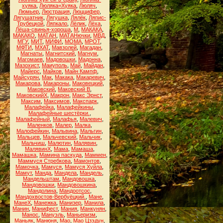
хуяка
,
Люляка=Хуяка
,
Люляч
,
Люмьер
,
Люстрация
,
Люццифер
,
Лягушатник
,
Лягушка
,
Лялёк
,
Ляпис-
Трубецкой
,
Ляпкало
,
Лёлик
,
Лёха
,
Лёша-свинья-хороша
,
М
,
МАКАКА
,
МАКАКО
,
МАТАН
,
МАТАНючки
,
МВД
,
МГУ
,
МИТ
,
МИФИ
,
МОМА
,
МРОТ
,
МФТИ
,
МХАТ
,
Мавзолей
,
Магадан
,
Магнаты
,
Магнитский
,
Магнум
,
Магомаев
,
Мадовошки
,
Мадонна
,
Мазохист
,
Маиуполь
,
Май
,
Майдан
,
Майерс
,
Майков
,
Майн Кампф
,
Майсурян
,
Мак
,
Макака
,
Макаревич
,
Макарова
,
Макароны
,
Маковецкий
,
Маковский
,
Маковский В
,
МаковскийХ
,
Макрон
,
Макс Эрнст
,
Максим
,
Максимов
,
Макспарк
,
Малафейка
,
Малафейкины
,
Малафейные шестёрки.
,
Малафейный
,
Малафья
,
Малевич
,
Маленков
,
Малер
,
Малка
,
Малофейкин
,
Мальвина
,
Мальгин
,
Мальцев
,
Мальчевский
,
Мальчик
,
Мальчиш
,
Малютин
,
Малявин
,
МалявинХ
,
Мама
,
Мамаша
,
Мамашка
,
Мамина паскуда
,
Маммен
,
Маммуся Стребкова
,
Мамонтов
,
Мамочка
,
Мамуся
,
Мамуся Хуйла
,
Мамут
,
Манда
,
Мандела
,
Мандель
,
Мандельштам
,
Мандовошка
,
Мандовошки
,
Мандовошкина
,
Мандолина
,
Мандоотсос
,
Мандохвостов-Вербуёцкий.
,
Мане
,
МанеХ
,
Манежка
,
Манизер
,
Манила
,
Манин
,
Манифест
,
Мания
,
Манкунян
,
Манос
,
Мануэль
,
Маньеризм
,
Маньяк
,
Манюня
,
Мао
,
Мао Цзэдун
,