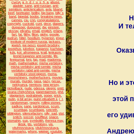
съезд
,
a_n_d_r_u_s_h_a
,
abuse
,
aladdin_sane
,
anti-russian
,
anti-
semitism
,
anticlericalism
,
avla
,
bband
,
beef
,
beefeater
,
beilby
,
big bang
,
billy`s
Н
band
,
bipedal
,
boobs
,
breaking news
,
cannes
,
ciu
,
cnn
,
congratulations
,
copyright
,
cuckold
,
cunt
,
dece
,
diapers
,
И те
dugasper
,
dugusper
,
dw
,
einstein
,
eksray
,
eliyahu
,
email
,
english
,
erlang
,
fart
,
fat
,
filthy
,
filton
,
giphy
,
google
,
gudrun
,
hitler
,
hoodlum
,
hyperion
,
imgur
,
institute of modern russia
,
jackass
,
jewish
,
joe pesci
,
joseph brodsky
,
Оказ
josephus
,
jukebox
,
kaganov
,
kazhdan
,
kds
,
kot_afromeeva
,
krall
,
lenkasm
,
leonid kaganov anti-semite
,
life
,
livejournal
,
lorp
,
lqp
,
mad
,
madonna
,
math
,
mathematiker
,
misha verbitsky
,
misha verbitsky anti-semite
,
misha
verbitsky rabid anti-semite
,
misha
verbitsky stool pigeon
,
moma
,
moonshiners
,
motherfuckers
,
movies
,
Но и эт
murals
,
murder
,
nasa
,
nazy
,
necax
,
neklyueva
,
nemtsov
,
new jersey
,
nickelback
,
nude
,
odessa
,
olegmi
,
ontd
,
oxana chelysheva
,
paperdaemon
,
phd
,
plagiarism
,
podrabinek
,
poper
,
prick
,
этой 
putin
,
q-bit array
,
quinn elisabeth ii
,
r_l
,
randomman
,
regoriy
,
rolling stones
,
sadkov
,
sane
,
sardonicus
,
scum
,
scumbag
,
scumbags
,
sekreth
,
его уд
siblington
,
silencefactory
,
silly_sad
,
slut
,
snitch
,
soccer
,
souffleur
,
space
,
stomahin
,
sup
,
symbolith
,
theresa may
,
tiktok
,
tits
,
verbitsky
,
vip
,
vituhnovskaya
,
vitukhnovskaya
,
Андрею 
watermarks
,
whore
,
wieiner
,
youtube
,