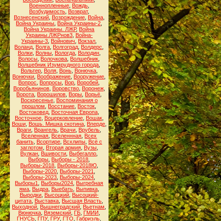
Военнопленные
,
Вождь
,
Возбудимость
,
Возврат
,
Вознесенский
,
Возрождение
,
Война
,
Война Украины
,
Война Украины-2
,
Война Украины. ЛЖР
,
Война
Украины.ЛЖРнов3
,
Война-
Украины-3
,
Войнович
,
Вокзал
,
Воланд
,
Волга
,
Волгоград
,
Волдерс
,
Волки
,
Волны
,
Вологда
,
Володин
,
Волосы
,
Волочкова
,
Волшебник
,
Волшебник Изумрудного города
,
Вольтер
,
Воля
,
Вонь
,
Вонючка
,
Вонючки
,
Воображение
,
Вооружение
,
Вопрос
,
Вопросы
,
Вор
,
Воробей
,
Воробьянинов
,
Воровство
,
Воронеж
,
Ворота
,
Ворошилов
,
Воры
,
Ворьё
,
Воскресенье
,
Воспоминания о
прошлом
,
Восстание
,
Восток
,
Востоковед
,
Восточная Европа
,
Восточное
,
Воцерковление
,
Вошак
,
Воши
,
Вошь. Мишка скотина
,
Вперде
,
Враги
,
Врангель
,
Врачи
,
Врубель
,
Вселенная
,
Вселеннная
,
Всех
банить
,
Всортире
,
Всхлипы
,
Всё с
заглотом
,
Вторая армия
,
Вузы
,
Вулкан
,
Вшивости
,
Выбегалло
,
Выборы
,
Выборы - 2018
,
Выборы-2018
,
Выборы-2018Ю
,
Выборы-2020
,
Выборы-2021
,
Выборы-2023
,
Выборы-2024
,
Выборы1
,
Выборы2024
,
Выгребная
яма
,
Выдра
,
Выебать
,
Выпивка
,
Выродки
,
Высоцкий
,
Высоцкий-
цитата
,
Выставка
,
Высшая Власть
,
Выходной
,
Вышнеградский
,
Вьетнам
,
Вюнючка
,
Вяземский
,
ГБ
,
ГМИИ
,
ГНУСЬ
,
ГПУ
,
ГРУ
,
ГТО
,
Габриэль
,