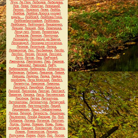
Лгун
,
Ле Пен
,
Лебедев
,
Лебедева
,
Лев
,
Леви
,
Левитан
,
Левицкий
,
Легрос
,
Ледокол
,
Леже
,
Лейба
,
Лейбов
,
Лейбов Дорога уходит
вдаль...
,
ЛейбовХ
,
Лейбова Гора
,
Лейбовбиография
,
Лейбовиц
,
Лейбович
,
Лейтенант
,
Лекаренко
,
Лекции
,
Лекция
,
Лем
,
Лемпицка
,
Ленд-лиз
,
Ленин
,
Ленинград
,
Ленказм
,
Леннон
,
Ленточки
,
Леонардо
,
Леонардо да Винчи
,
ЛеонардоХ
,
Леонида-отсосючка
,
Леонов
,
Леонтьев
,
Лепра
,
Лермонтов
,
Лес
,
Лесбиянки
,
Лесбо
,
Лесбос
,
Лесин
,
Лесков
,
Лессинг
,
Лето
,
Летов
,
Лец
,
ЛжРнов4
,
Лженаука
,
Лжепромо
,
Лжр
,
Лжрнов
,
Лжрнов2
,
Лжрнов3
,
ЛиРу
,
Либерализм
,
Либералы
,
Либерасты
,
Либерман
,
Либидо
,
Ливанов
,
Ливия
,
Лившиц
,
Лидеры
,
Лидка
,
Лидка-
проблядь
,
Лиза Морская
,
Ликбез
,
Лилипуты
,
Лимонов
,
Лимоны
,
Лингвист
,
Линдберг
,
Линкольн
,
Линней
,
Лиознова
,
Лиотар
,
ЛиотарХ
,
Лиригия
,
Лирика
,
Лиса
,
Лиснянская
,
Лисёнок
,
Литва
,
Литеатура
,
Литераторы
,
Литература
,
Литмузей
,
Лихачёв
,
Лихтенштейн
,
Лицей
,
Лицемерие
,
Лицо Тифаретника
,
Личка
,
Личное
,
Личность
,
Лишенцы
,
Лкьяненко
,
Ллойд Джордж
,
Ло
,
Лоб
,
Лобанов
,
Логика
,
Логинов
,
Логотип
,
Лодзь
,
Лодки
,
Ложкин
,
Ложь
,
Ложь-
пиздёж
,
Локкарт
,
Локомотив
,
Лолита
,
Ломик
,
Ломоносов
,
Лондон
,
Лопухина
,
Лорен
,
Лорп
,
Лос
,
Лосев
,