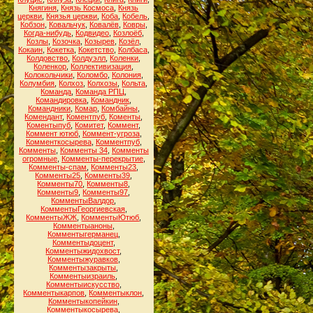
Княгиня
,
Князь Космоса
,
Князь
церкви
,
Князья церкви
,
Коба
,
Кобель
,
Кобзон
,
Ковальчук
,
Ковалёв
,
Ковры
,
Когда-нибудь
,
Кодвидео
,
Козлоёб
,
Козлы
,
Козочка
,
Козырев
,
Козёл
,
Кокаин
,
Кокетка
,
Кокетство
,
Колбаса
,
Колдовство
,
Колдуэлл
,
Коленки
,
Коленкор
,
Коллективизация
,
Колокольчики
,
Коломбо
,
Колония
,
Колумбия
,
Колхоз
,
Колхозы
,
Кольта
,
Команда
,
Команда РПЦ
,
Командировка
,
Командник
,
Командники
,
Комар
,
Комбайны
,
Комендант
,
Коментпуб
,
Коменты
,
Коментыпуб
,
Комитет
,
Коммент
,
Коммент ютюб
,
Коммент-угроза
,
Комменткосырева
,
Комментпуб
,
Комменты
,
Комменты 34
,
Комменты
огромные
,
Комменты-перекрытие
,
Комменты-спам
,
Комменты23
,
Комменты25
,
Комменты39
,
Комменты70
,
Комменты8
,
Комменты9
,
Комменты97
,
КомментыВалдор
,
КомментыГеоргиевская
,
КомментыЖЖ
,
КомментыЮтюб
,
Комментыаноны
,
Комментыгерманец
,
Комментыдоцент
,
Комментыжидохвост
,
Комментыжуравков
,
Комментызакрыты
,
Комментыизраиль
,
Комментыискусство
,
Комментыкарпов
,
Комментыклон
,
Комментыкопейкин
,
Комментыкосырева
,