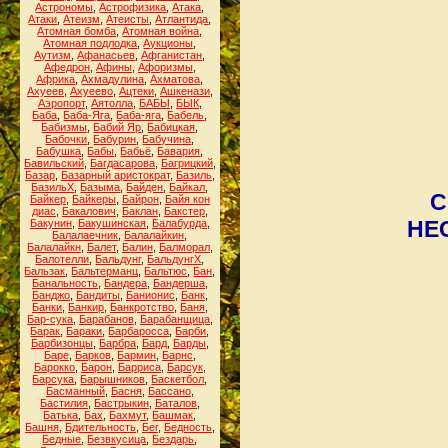
Астрономы
,
Астрофизика
,
Атака
,
Атаки
,
Атеизм
,
Атеисты
,
Атлантида
,
Атомная бомба
,
Атомная война
,
Атомная подлодка
,
Аукционы
,
Аутизм
,
Афанасьев
,
Афганистан
,
Афедрон
,
Афины
,
Афоризмы
,
Африка
,
Ахмадулина
,
Ахматова
,
Ахуеев
,
Ахуеево
,
Ацтеки
,
Ашкенази
,
Аэропорт
,
Аятолла
,
БАБЫ
,
БЫК
,
Баба
,
Баба-Яга
,
Баба-яга
,
Бабель
,
Бабизмы
,
Бабий Яр
,
Бабицкая
,
Бабочки
,
Бабурин
,
Бабучина
,
Бабушка
,
Бабы
,
Бабьё
,
Бавария
,
Бавильский
,
Багдасарова
,
Багрицкий
,
Базар
,
Базарный аристократ
,
Базиль
,
БазильХ
,
Базыма
,
Байден
,
Байкал
,
С
Байкер
,
Байкеры
,
Байрон
,
Байя кон
диас
,
Бакалович
,
Баклан
,
Бакстер
,
НЕС
Бакунин
,
Бакушинская
,
Балабурда
,
Балалаечник
,
Балалайкин
,
Балалайкн
,
Балет
,
Балин
,
Балморал
,
Балотелли
,
Бальдунг
,
БальдунгХ
,
Бальзак
,
Бальтерманц
,
Бальтюс
,
Бан
,
Банальность
,
Бандера
,
Бандерша
,
Банджо
,
Бандиты
,
Банионис
,
Банк
,
Банки
,
Банкир
,
Банкротство
,
Баня
,
Бар-сука
,
Барабанов
,
Барабанщица
,
Барак
,
Бараки
,
Барбаросса
,
Барби
,
Барбизонцы
,
Барбра
,
Бард
,
Барды
,
Баре
,
Барков
,
Бармин
,
Барнс
,
Барокко
,
Барон
,
Барриса
,
Барсук
,
Барсука
,
Барышников
,
Баскетбол
,
Басманный
,
Басня
,
Бассано
,
Бастилия
,
Бастрыкин
,
Баталов
,
Батька
,
Бах
,
Бахмут
,
Башмак
,
Башня
,
Бдительность
,
Бег
,
Бедность
,
Бедные
,
Безвкусица
,
Бездарь
,