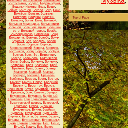
Музыка
,
Богохульник
,
Бодлер
,
Бодряк-Идиот
,
Бодряки-Идиоты
,
Боза
,
Бозик
,
Бойкот
,
Бойтнер
,
Боколл
,
Бокр
,
Бокс
,
Боксёры
,
Болван
,
Болваны
,
Болгария
,
Болдини
,
Болезни
,
Top of Page
Болезнь
,
Болик
,
Боль
,
Больной
,
Большая Медведица
,
Большевики
,
Большой
,
Большой Взрыв
,
Большой
театр
,
Большой террор
,
Бомба
,
Бомбардировка
,
Бомбёжка
,
Бонд
,
Бондарчук
,
Боннер
,
Бонобо
,
Бонч-
Бруевич
,
Бор
,
Бордель
,
Борец
,
Борис
,
Борисы
,
Борись
,
Боровиковский
,
Борода
,
Бородин
,
Бортников
,
Борщ
,
Борьба
,
Босбум
,
Бостон
,
Босх
,
Бот
,
Ботвинник
,
Ботеро
,
Ботичелли
,
Боттичелли
,
Боты
,
Бофор
,
Боччоне
,
Боччони
,
Боярский
,
Браз
,
Бразилия
,
Брай
,
Брайнин
,
Брак
,
Брамс
,
Брандт
,
Бранкузи
,
Брассай
,
Браткин
,
Браудер
,
Брежнев
,
Брейгель
,
Брейтнер
,
Бремер
,
Брест
,
Бретон
,
Брижит
,
Бритни Спирс
,
Бродский
,
Брозтито
,
Бромптон
,
Бронза
,
Бронников
,
Брукс
,
Бруштейн
,
Брюки
,
Брюллов
,
Брюс Виллис
,
Бугеро
,
Буденовцы
,
Будущее
,
Будённый
,
Буживаль
,
Буй
,
Буйнопомешанный
,
Букингемский дворец
,
Буковский
,
Булгаков
,
Булла
,
Булочкин
,
Булочников
,
Бунин
,
Бурбаки
,
Бурбоны
,
Буржуазия
,
Бурк-Уайт
,
Бурлеск
,
Буряты
,
Бутылка
,
Бухало
,
Бухарин
,
Бухгалтерия
,
Бухенвальд
,
Буча
,
Бучкин
,
Бучкури
,
Буш
,
Буше
,
БушеХ
,
Быдло
,
Бык
,
Быков
,