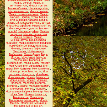
Мишка болван
,
Мишка и
антисемитизм
,
Мишка монтаж
,
Мишка обо мне
,
Мишка педофил
,
Мишка плакатки
,
Мишка скотина
,
Мишка скотина местная
,
Мишка
скотина. Люляка-Хуяка
,
Мишка
сктина
,
Мишка таракан
,
Мишка
уязвимый
,
Мишка чкотина местная
,
Мишка-Малафейкин
,
Мишка-Монтаж
,
Мишка-админ-подлость
,
Мишка-
жопоёб
,
Мишка-педофил
,
Мишка-
портретка
,
Мишка-с-приветом
,
Мишка-скотина
,
Мишка.
,
МишкаЗалупа
,
Мишказалупа
,
Мишканю
,
Мишкин портрет
,
Мишкино
самоубийство
,
Мишустин
,
Мне
,
Мнение
,
Мнение о Гафурове
,
Многочлен
,
Мобилизация
,
Мобильник
,
Моген-Дувид
,
Мода
,
Модель
,
Модератор
,
Модерн
,
Модернизм
,
Модильяни
,
МодильяниХ
,
Моды
,
Мозги
,
Мозерт
,
Мои Ютюб
,
Мои афоризмы
,
Мои
гифы
,
Мои картинки
,
Мои комменты
,
Мои портреты
,
Мои посты
,
Мои
рассказы
,
Мои стихи
,
Мои фоты
,
Моикомменты
,
Моиню
,
Моипосты
,
Мой дневник
,
Мойша
,
Мокрица
,
Молдова
,
Молебен
,
Молитва
,
Молитвы
,
Молли
,
Молодаягвардия
,
Молодость
,
Молоко
,
Молотов
,
Молчаливая Фабрика
,
Мольер
,
Мома
,
Мона Лиза
,
Монако
,
Монархи
,
Монархисты
,
Монастери
,
Монастыри
,
Монастырь
,
Монах
,
Монахи
,
Монахини
,
Монахиня
,
Монахов
,
Моне
,
МонеХ
,