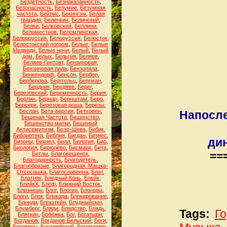
Бездетность
,
Безнаказанность
,
Безопасность
,
Безумие
,
Безумная
частота
,
Бейлис
,
Бекингэм
,
Белая
гвардия
,
Беленкин
,
Белинский
,
Белки
,
Белковский
,
Беллини
,
Беломестнов
,
Беломлинская
,
Белорруссия
,
Белоруссия
,
Белосток
,
Белостокский погром
,
Белые
,
Белые
Медведи
,
Белые ночи
,
Белый
,
Белый
дом
,
Белых
,
Бельгия
,
Беляев
,
Беляев-Гинтовт
,
Бензиновая
,
Бензиновая пила
,
Бензопила
,
Бенкендорф
,
Бенсон
,
Бербер
,
Берберова
,
Берггольц
,
Бергман
,
Бердник
,
Бердяев
,
Берег
,
Березовский
,
Беременность
,
Берия
,
Берлин
,
Бернар
,
Бернштам
,
Беро
,
Берсерк
,
Берёзовая роща
,
Берёзы
,
Беслан
,
Бета-версия
,
Бетховен
,
Напосле
Бешеная Частота
,
Бешенство
,
Бешенство матки
,
Бешеный
Антисемитизм
,
Беэр-Шева
,
Бибик
,
Библиотека
,
Библия
,
Бигдан
,
Бизнес
,
дин
Бизоны
,
Бикнел
,
Билл
,
Билогия
,
Био
,
Биология
,
Бирюлёво
,
Бисмарк
,
Бита
,
==
Битлы
,
Благовещенск
,
Благодарность
,
Благодетель
,
Благообразие
,
Благородная. Машка-
Отсосашка
,
Благославенна
,
Блат
,
Блатняк
,
Бледный Конь
,
Блейк
,
БлейкХ
,
Блеф
,
Ближний Восток
,
Близнецы
,
Блог
,
Блогер
,
Блогеры
,
Блоги
,
Блок
,
Блокада
,
Блокирование
,
Блонди
,
Блоштейн
,
Блудныйсын
,
Блумберг
,
Бляди
,
Блядство
,
Блядь
,
Tags:
Г
Бляткин
,
Бобёжка
,
Бог
,
Богатыри
,
Богданов
,
Богданов-Бельский
,
Боги
,
Боговеры
,
Боголюбский
,
Богоматерь
,