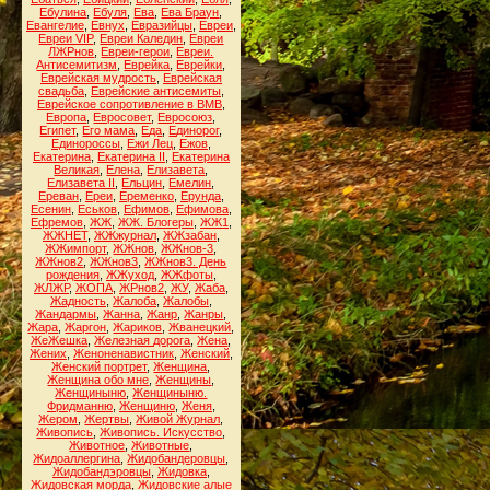
Ебулина
,
Ебуля
,
Ева
,
Ева Браун
,
Евангелие
,
Евнух
,
Евразийцы
,
Евреи
,
Евреи VIP
,
Евреи Каледин
,
Евреи
ЛЖРнов
,
Евреи-герои
,
Евреи.
Антисемитизм
,
Еврейка
,
Еврейки
,
Еврейская мудрость
,
Еврейская
свадьба
,
Еврейские антисемиты
,
Еврейское сопротивление в ВМВ
,
Европа
,
Евросовет
,
Евросоюз
,
Египет
,
Его мама
,
Еда
,
Единорог
,
Единороссы
,
Ежи Лец
,
Ежов
,
Екатерина
,
Екатерина II
,
Екатерина
Великая
,
Елена
,
Елизавета
,
Елизавета II
,
Ельцин
,
Емелин
,
Ереван
,
Ереи
,
Еременко
,
Ерунда
,
Есенин
,
Еськов
,
Ефимов
,
Ефимова
,
Ефремов
,
ЖЖ
,
ЖЖ. Блогеры
,
ЖЖ1
,
ЖЖНЕТ
,
ЖЖжурнал
,
ЖЖзабан
,
ЖЖимпорт
,
ЖЖнов
,
ЖЖнов-3
,
ЖЖнов2
,
ЖЖнов3
,
ЖЖнов3. День
рождения
,
ЖЖуход
,
ЖЖфоты
,
ЖЛЖР
,
ЖОПА
,
ЖРнов2
,
ЖУ
,
Жаба
,
Жадность
,
Жалоба
,
Жалобы
,
Жандармы
,
Жанна
,
Жанр
,
Жанры
,
Жара
,
Жаргон
,
Жариков
,
Жванецкий
,
ЖеЖешка
,
Железная дорога
,
Жена
,
Жених
,
Женоненавистник
,
Женский
,
Женский портрет
,
Женщина
,
Женщина обо мне
,
Женщины
,
Женщиныню
,
Женщиныню.
Фридманню
,
Женщиню
,
Женя
,
Жером
,
Жертвы
,
Живой Журнал
,
Живопись
,
Живопись. Искусство
,
Животное
,
Животные
,
Жидоаллергина
,
Жидобандеровцы
,
Жидобандэровцы
,
Жидовка
,
Жидовская морда
,
Жидовские алые