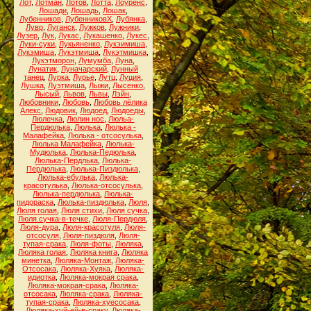
Лот
,
Лотман
,
Лотов
,
Лотта
,
Лоуренс
,
Лошади
,
Лошадь
,
Лошак
,
Лубенников
,
ЛубенниковХ
,
Лубянка
,
Лувр
,
Луганск
,
Лужков
,
Лужники
,
Лузер
,
Лук
,
Лукас
,
Лукашенко
,
Лукес
,
Луки-суки
,
Лукьяненко
,
Лукэимиша
,
Лукэмиша
,
Лукэтмиша
,
Лукэтмишка
,
Лукэтморон
,
Лумумба
,
Луна
,
Лунатик
,
Луначарский
,
Лунный
танец
,
Лурка
,
Лурье
,
Лутц
,
Луция
,
Лушка
,
Луэтмиша
,
Лыжи
,
Лысенко
,
Лысый
,
Львов
,
Львы
,
Лэйн
,
Любовники
,
Любовь
,
Любовь лёлика
Алекс
,
Людовик
,
Людоед
,
Людоеды
,
Люлечка
,
Люлин нос
,
Люльа-
Пердюлька
,
Люлька
,
Люлька -
Малафейка
,
Люлька - отсосулька
,
Люлька Малафейка
,
Люлька-
Мудюлька
,
Люлька-Педюлька
,
Люлька-Пердлька
,
Люлька-
Пердюлька
,
Люлька-Пиздюлька
,
Люлька-ебулька
,
Люлька-
красотулька
,
Люлька-отсосулька
,
Люлька-пердюлька
,
Люлька-
пидораска
,
Люлька-пиздюлька
,
Люля
,
Люля голая
,
Люля стихи
,
Люля сучка
,
Люля сучка-в-течке
,
Люля-Пердюля
,
Люля-дура
,
Люля-красотуля
,
Люля-
отсосуля
,
Люля-пиздюля
,
Люля-
тупая-срака
,
Люля-фоты
,
Люляка
,
Люляка голая
,
Люляка книга
,
Люляка
минетка
,
Люляка-Монтаж
,
Люляка-
Отсосака
,
Люляка-Хуяка
,
Люляка-
идиотка
,
Люляка-мокрая срака
,
Люляка-мокрая-срака
,
Люляка-
отсосака
,
Люляка-срака
,
Люляка-
тупая-срака
,
Люляка-хуесосака
,
Люляка-хуй-ей-в-сраку
,
Люляка-