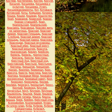
Костюм
,
Костюченко
,
Костёр
,
Косуля
,
Косыгин
,
Косырева
,
Косырева о
культуре
,
Косырева. Углич
,
Косыревакомменты
,
Кот
,
Котовася
,
Котовский
,
Коты
,
Кофырин
,
Кочерга
,
Кошка
,
Кошки
,
Кошмар
,
Кощунство
,
Краб
,
Крамаров
,
Крамской
,
Кранах
,
Кранах-старшийХ
,
Крап
,
Крапильская
,
Крапильский
,
Красавец
,
Красавица
,
Красиво жить
не запретишь
,
Красная
,
Красная
Армия
,
Красная Площадь
,
Красная
Слобода
,
Красная армия
,
Красная
площадь
,
Красная рамка
,
Краснова
,
Краснодар
,
Красные мухоморы
,
Красный ибис
,
Красный крест
,
Красный мешочек
,
Красота
,
Крачковская
,
Кредит
,
Крейсер
,
Кремль
,
Кремль.
,
Крепостные
,
Кресмль
,
Креспи
,
Крестины
,
Крестный Ход
,
Крестный ход
,
Крестовский
,
Крестьне
,
Крестьяне
,
Кретины
,
Крещатик
,
Крещение
,
Кризис
,
Криллон
,
Криминал
,
Крис
,
Крисота
,
Кристи
,
Кристина
,
Кристис
,
Критика
,
Кровавая Мери
,
Кровавое
воскресенье
,
Кровавый навет
,
Крог
,
Крокодил
,
Крокодилы
,
Кролик
,
Кролики
,
Кронгауз
,
Кронштадт
,
Кросс
,
Кроткий
,
Крофорд
,
Круглов
,
Крумгольд
,
Круп
,
Крупкин
,
Крупная
,
Крыжополь
,
Крылов
,
Крым
,
Крымов
,
Крымские татары
,
Крыса
,
Крысы
,
Крыша
,
Крюк
,
Крёйер
,
Крёстный отец
,
Ксенофобия
,
Ксилография
,
Ктомс
,
Ку-клукс-клан
,
Куба
,
Кубизм
,
Кубизм
Тифаретника
,
КубизмХ
,
Кубофутуризм
,
Кувалдин
,