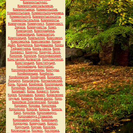
Комментылукес
,
Комментыметальников
,
Комментымои
,
Комментынов
,
Комментыпанк
,
Комментыподдержка
,
Комментыпуб
,
Комментысексоты
,
Комментытатьяна
,
Коммменты
,
Коммунизм
,
Коммунист
,
Коммунист.
Зараза
,
Коммунисты
,
Комп
,
Компартия
,
Компграфика
,
Компиляция
,
Композитор
,
Композиция
,
Компьютер
,
Комсомол
,
Комсомолка
,
Комсомолки
,
Конан
Дойл
,
Кондопога
,
Кондрашова
,
Конец
Тифаретника
,
Конец света
,
Кони
,
Конквест
,
Конкурс
,
Конкурс-Эссе
,
Кононов
,
Конопля
,
Консерватория
,
Константин Долматов
,
Константинов
,
Констатация
,
Конституция
,
Контрабанда
,
Контрабас
,
Контрреволюционеры
,
Контуры
,
Конференции
,
Конфеты
,
Конформизм
,
Конфуций
,
Концевич
,
Концерт
,
Концлагерь
,
Кончаловский
,
Конь
,
Коньки
,
Конёнков
,
Кооперация
,
Копейкин
,
Копенгаген
,
Копипаст
,
Копирайт
,
Копы
,
Корветт
,
Корда
,
Корея
,
Коржавин
,
Коринт
,
Кормление
грудью
,
Кормон
,
Корни волос
,
Коро
,
Коробков-Землянский
,
Корова
,
Коровин
,
Коровы
,
Королева
,
Короленко
,
Короли
,
Король
,
Король
Карл
,
Королёв
,
Коронавирус
,
Коронавирус Плакатки
,
Коронавируснов2
,
Коронация
,
Корреджо
,
Коррупция
,
Корсет
,
Корупция
,
Корчак
,
Коселёк
,
Космонавты
,
Космос
,
Кострома
,