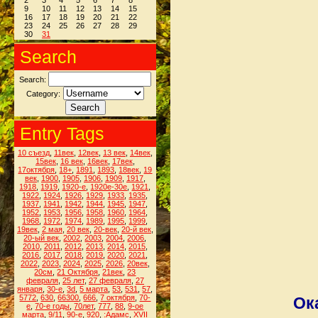
2
3
4
5
6
7
8
9
10
11
12
13
14
15
16
17
18
19
20
21
22
23
24
25
26
27
28
29
30
31
Search
Search:
Category:
Entry Tags
10 съезд
,
11век
,
12век
,
13 век
,
14век
,
15век
,
16 век
,
16век
,
17век
,
17октября
,
18+
,
1891
,
1893
,
18век
,
19
век
,
1900
,
1905
,
1906
,
1909
,
1917
,
1918
,
1919
,
1920-е
,
1920е-30е
,
1921
,
1922
,
1924
,
1926
,
1929
,
1933
,
1935
,
1937
,
1941
,
1942
,
1944
,
1945
,
1947
,
1952
,
1953
,
1956
,
1958
,
1960
,
1964
,
1968
,
1972
,
1974
,
1989
,
1995
,
1999
,
19век
,
2 мая
,
20 век
,
20-век
,
20-й век
,
20-ый век
,
2002
,
2003
,
2004
,
2006
,
2010
,
2011
,
2012
,
2013
,
2014
,
2015
,
2016
,
2017
,
2018
,
2019
,
2020
,
2021
,
2022
,
2023
,
2024
,
2025
,
2026
,
20век
,
20см
,
21 Октября
,
21век
,
23
февраля
,
25 лет
,
27 февраля
,
27
января
,
30-е
,
3d
,
5 марта
,
53
,
531
,
57
,
5772
,
630
,
66300
,
666
,
7 октября
,
70-
Ок
е
,
70-е годы
,
70лет
,
777
,
88
,
9-ое
марта
,
9/11
,
90-е
,
920
,
:Адамс
,
XVII