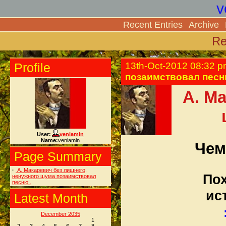
v
Recent Entries
Archive
Re
Profile
13th-Oct-2012 08:32 
позаимствовал песн
А. М
User:
veniamin
Name:
veniamin
Чем
Page Summary
·
А. Макаревич без лишнего,
Пох
ненужного шума позаимствовал
песню .
ис
Latest Month
December 2035
1