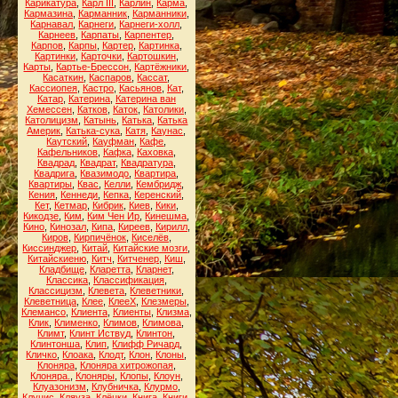
Карикатура
,
Карл III
,
Карлин
,
Карма
,
Кармазина
,
Карманник
,
Карманники
,
Карнавал
,
Карнеги
,
Карнеги-холл
,
Карнеев
,
Карпаты
,
Карпентер
,
Карпов
,
Карпы
,
Картер
,
Картинка
,
Картинки
,
Карточки
,
Картошкин
,
Карты
,
Картье-Брессон
,
Картёжники
,
Касаткин
,
Каспаров
,
Кассат
,
Кассиопея
,
Кастро
,
Касьянов
,
Кат
,
Катар
,
Катерина
,
Катерина ван
Хемессен
,
Катков
,
Каток
,
Католики
,
Католицизм
,
Катынь
,
Катька
,
Катька
Америк
,
Катька-сука
,
Катя
,
Каунас
,
Каутский
,
Кауфман
,
Кафе
,
Кафельников
,
Кафка
,
Каховка
,
Квадрад
,
Квадрат
,
Квадратура
,
Квадрига
,
Квазимодо
,
Квартира
,
Квартиры
,
Квас
,
Келли
,
Кембридж
,
Кения
,
Кеннеди
,
Кепка
,
Керенский
,
Кет
,
Кетмар
,
Кибрик
,
Киев
,
Кики
,
Кикодзе
,
Ким
,
Ким Чен Ир
,
Кинешма
,
Кино
,
Кинозал
,
Кипа
,
Киреев
,
Кирилл
,
Киров
,
Кирпичёнок
,
Киселёв
,
Киссинджер
,
Китай
,
Китайские мозги
,
Китайскиеню
,
Китч
,
Китченер
,
Киш
,
Кладбище
,
Кларетта
,
Кларнет
,
Классика
,
Классификация
,
Классицизм
,
Клевета
,
Клеветники
,
Клеветница
,
Клее
,
КлееХ
,
Клезмеры
,
Клемансо
,
Клиента
,
Клиенты
,
Клизма
,
Клик
,
Клименко
,
Климов
,
Климова
,
Климт
,
Клинт Иствуд
,
Клинтон
,
Клинтонша
,
Клип
,
Клифф Ричард
,
Кличко
,
Клоака
,
Клодт
,
Клон
,
Клоны
,
Клоняра
,
Клоняра хитрожопая
,
Клоняра.
,
Клоняры
,
Клопы
,
Клоун
,
Клуазонизм
,
Клубничка
,
Клурмо
,
Клуцис
,
Кляуза
,
Клёцки
,
Книга
,
Книги
,