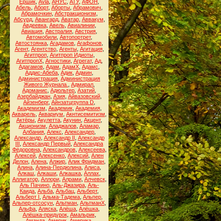
Ёршик
,
Аvla
,
АНУС
,
АТУ
,
АФОН
,
Абель
,
Аборт
,
Аборты
,
Абрамович
,
Абрамочкин
,
Абстракционизм
,
Абсурд
,
Авангард
,
Аватар
,
Аввакум
,
Авдеевка
,
Авель
,
Авиалинии
,
Авиация
,
Австралия
,
Австрия
,
Автомобили
,
Автопортрет
,
Автостоянка
,
Агадамов
,
Агафонов
,
Агент
,
Агентство
,
Агенты
,
Агитация
,
Агитпроп
,
Агитпроп Идиоты
,
АгитпропХ
,
Агностики
,
Агрегат
,
Ад
,
Адагамов
,
Адам
,
АдамХ
,
Адамс
,
Аддис-Абеба
,
Адик
,
Админ
,
Администрация
,
Администрация
Живого Журнала.
,
Адмирал
,
Адоманис
,
Адюльтер
,
Азатий
,
Азербайджан
,
Азия
,
Айвазовский
,
Айзенберг
,
Айнзатцгруппа D
,
Академизм
,
Академик
,
Академия
,
Акварель
,
Аквариум
,
Акнтисемитизм
,
Актёры
,
Акулетта
,
Акунин
,
Акцент
,
Акционизм
,
Аладжалов
,
Аламар
,
Албания
,
Алекс
,
Александер
,
Александр
,
Александр II
,
Александр
III
,
Александр Первый
,
Александра
Фёдоровна
,
Александров
,
Алексеева
,
Алексей
,
Алексенко
,
Алексий
,
Ален
Делон
,
Алена
,
Алжир
,
Алик Фридман
,
Алина
,
Алина-Пердюлина
,
Алиса
,
Алкаш
,
Алкаши
,
Алкашка
,
Аллах
,
Аллигатор
,
Аллори
,
Алрами
,
Алчевск
,
Аль Пачино
,
Аль-Джазира
,
Аль-
Каида
,
Альба
,
Альбац
,
Альберт
,
Альберт I
,
Альма-Тадема
,
Альпер
,
Альпер-отсосун
,
Альтман
,
АльтманХ
,
Альфа
,
Аляска
,
Алёша
,
Алёшка
,
Алёшка-придурок
,
Амальрик
,
Аманда
,
Америк
,
Америка
,