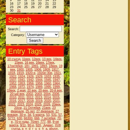
9
10
11
12
13
14
15
16
17
18
19
20
21
22
23
24
25
26
27
28
29
30
31
Search
Search:
Category:
Entry Tags
10 съезд
,
11век
,
12век
,
13 век
,
14век
,
15век
,
16 век
,
16век
,
17век
,
17октября
,
18+
,
1891
,
1893
,
18век
,
19
век
,
1900
,
1905
,
1906
,
1909
,
1917
,
1918
,
1919
,
1920-е
,
1920е-30е
,
1921
,
1922
,
1924
,
1926
,
1929
,
1933
,
1935
,
1937
,
1941
,
1942
,
1944
,
1945
,
1947
,
1952
,
1953
,
1956
,
1958
,
1960
,
1964
,
1968
,
1972
,
1974
,
1989
,
1995
,
1999
,
19век
,
2 мая
,
20 век
,
20-век
,
20-й век
,
20-ый век
,
2002
,
2003
,
2004
,
2006
,
2010
,
2011
,
2012
,
2013
,
2014
,
2015
,
2016
,
2017
,
2018
,
2019
,
2020
,
2021
,
2022
,
2023
,
2024
,
2025
,
2026
,
20век
,
20см
,
21 Октября
,
21век
,
23
февраля
,
25 лет
,
27 февраля
,
27
января
,
30-е
,
3d
,
5 марта
,
53
,
531
,
57
,
5772
,
630
,
66300
,
666
,
7 октября
,
70-
е
,
70-е годы
,
70лет
,
777
,
88
,
9-ое
марта
,
9/11
,
90-е
,
920
,
:Адамс
,
XVII
съезд
,
a_n_d_r_u_s_h_a
,
abuse
,