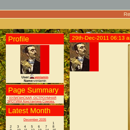
Re
Profile
29th-Dec-2011 06:13 
User:
veniamin
Name:
veniamin
Page Summary
·
ХУЛИГАНСКАЯ, ОСТРОУМНАЯ
ЭРОТИКА Константина Сомова.
Latest Month
December 2035
1
2
3
4
5
6
7
8