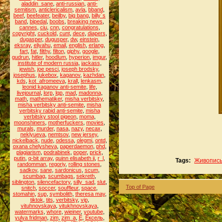
aladdin_sane
,
anti-russian
,
anti-
semitism
,
anticlericalism
,
avla
,
bband
,
beef
,
beefeater
,
beilby
,
big bang
,
billy`s
band
,
bipedal
,
boobs
,
breaking news
,
cannes
,
ciu
,
cnn
,
congratulations
,
copyright
,
cuckold
,
cunt
,
dece
,
diapers
,
dugasper
,
dugusper
,
dw
,
einstein
,
eksray
,
eliyahu
,
email
,
english
,
erlang
,
fart
,
fat
,
filthy
,
filton
,
giphy
,
google
,
gudrun
,
hitler
,
hoodlum
,
hyperion
,
imgur
,
institute of modern russia
,
jackass
,
jewish
,
joe pesci
,
joseph brodsky
,
josephus
,
jukebox
,
kaganov
,
kazhdan
,
kds
,
kot_afromeeva
,
krall
,
lenkasm
,
leonid kaganov anti-semite
,
life
,
livejournal
,
lorp
,
lqp
,
mad
,
madonna
,
math
,
mathematiker
,
misha verbitsky
,
misha verbitsky anti-semite
,
misha
verbitsky rabid anti-semite
,
misha
verbitsky stool pigeon
,
moma
,
moonshiners
,
motherfuckers
,
movies
,
murals
,
murder
,
nasa
,
nazy
,
necax
,
neklyueva
,
nemtsov
,
new jersey
,
nickelback
,
nude
,
odessa
,
olegmi
,
ontd
,
oxana chelysheva
,
paperdaemon
,
phd
,
plagiarism
,
podrabinek
,
poper
,
prick
,
putin
,
q-bit array
,
quinn elisabeth ii
,
r_l
,
Tags:
Живопис
randomman
,
regoriy
,
rolling stones
,
sadkov
,
sane
,
sardonicus
,
scum
,
scumbag
,
scumbags
,
sekreth
,
siblington
,
silencefactory
,
silly_sad
,
slut
,
Top of Page
snitch
,
soccer
,
souffleur
,
space
,
stomahin
,
sup
,
symbolith
,
theresa may
,
tiktok
,
tits
,
verbitsky
,
vip
,
vituhnovskaya
,
vitukhnovskaya
,
watermarks
,
whore
,
wieiner
,
youtube
,
yulya fridman
,
zim
,
zim_a
,
Ё
,
Ёксель
,