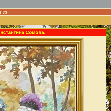
ies
стантина Сомова.