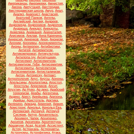
Американцы
,
Америкюки
,
Амнистия
,
Амона
,
Ампутация
,
Амстердам
,
Амстердамская школа
,
Амур
,
Анал
,
Анализ
,
Анархист
,
Анастасия
,
Анатолий Панков
,
Ангелы
,
Английский
,
Англия
,
Андреев
,
Андромеда
,
Андроников
,
Андропов
,
Андрюша
,
Анекдот
,
Анекдоты
,
Анжелика
,
Анимация
,
Анинаталия
,
Анисимов
,
Анклав
,
Анна Каренина
,
Аннексия
,
Анненков
,
Анон
,
Анонизм
,
Аноним
,
Анонимы
,
Анонкомменты
,
Аноны
,
Антверпен
,
Антибиотики
,
Антигей
,
Антиемитизм
,
Антикомпромат
,
Антикультура
,
Антилопа гну
,
Антипушкин
,
Антисемит
,
Антисемитизм
,
Антисемитизм. ГеБе
,
Антисемитим
,
Антисемиты
,
Антисемтизм
,
Антисенмитизм
,
Антисталинизм
,
Антон
,
Антонеску
,
Антракт
,
Антропология
,
Анус
,
Анусы
,
Аононы
,
Апельсины
,
Апологетика
,
Апостол
,
Апостолы
,
Апреликов
,
Апсит
,
Апухтин
,
Ар Нуво
,
Ар деко
,
Арабский
терроризм
,
Арабы
,
Аргентина
,
Ардеко
,
Арест
,
Арефьева
,
Аризона
,
Арийцы
,
Аристотель
,
Арктика
,
Арлекино
,
Армада
,
Армения
,
Армия
,
Армстронг
,
Арнольд
,
Арнольд Ева
,
Артемизия
,
Артемуй
,
Артемуй
Сисярик
,
Артур
,
Архангельск
,
Архимед. Чапек
,
Архипенко
,
Архипов
,
Архипова
,
Архитектура
,
Аршакуни
,
Асад
,
Асатий
,
Ассистент
,
Астер
,
Астрахань
,
Астронавты
,
Астрономы
,
Астрофизика
,
Атака
,