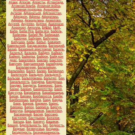
Атаки
,
Атеизм
,
Атеисты
,
Атлантида
,
Атомная бомба
,
Атомная война
,
Атомная подлодка
,
Аукционы
,
Аутизм
,
Афанасьев
,
Афганистан
,
Афедрон
,
Афины
,
Афоризмы
,
Африка
,
Ахмадулина
,
Ахматова
,
Ахуеев
,
Ахуеево
,
Ацтеки
,
Ашкенази
,
Аэропорт
,
Аятолла
,
БАБЫ
,
БЫК
,
Баба
,
Баба-Яга
,
Баба-яга
,
Бабель
,
Бабизмы
,
Бабий Яр
,
Бабицкая
,
Бабочки
,
Бабурин
,
Бабучина
,
Бабушка
,
Бабы
,
Бабьё
,
Бавария
,
Бавильский
,
Багдасарова
,
Багрицкий
,
Базар
,
Базарный аристократ
,
Базиль
,
БазильХ
,
Базыма
,
Байден
,
Байкал
,
Байкер
,
Байкеры
,
Байрон
,
Байя кон
диас
,
Бакалович
,
Баклан
,
Бакстер
,
Бакунин
,
Бакушинская
,
Балабурда
,
Балалаечник
,
Балалайкин
,
Балалайкн
,
Балет
,
Балин
,
Балморал
,
Балотелли
,
Бальдунг
,
БальдунгХ
,
Бальзак
,
Бальтерманц
,
Бальтюс
,
Бан
,
Банальность
,
Бандера
,
Бандерша
,
Банджо
,
Бандиты
,
Банионис
,
Банк
,
Банки
,
Банкир
,
Банкротство
,
Баня
,
Бар-сука
,
Барабанов
,
Барабанщица
,
Барак
,
Бараки
,
Барбаросса
,
Барби
,
Барбизонцы
,
Барбра
,
Бард
,
Барды
,
Баре
,
Барков
,
Бармин
,
Барнс
,
Барокко
,
Барон
,
Барриса
,
Барсук
,
Барсука
,
Барышников
,
Баскетбол
,
Басманный
,
Басня
,
Бассано
,
Бастилия
,
Бастрыкин
,
Баталов
,
Батька
,
Бах
,
Бахмут
,
Башмак
,
Башня
,
Бдительность
,
Бег
,
Бедность
,
Бедные
,
Безвкусица
,
Бездарь
,
Бездетность
,
Безнаказанность
,