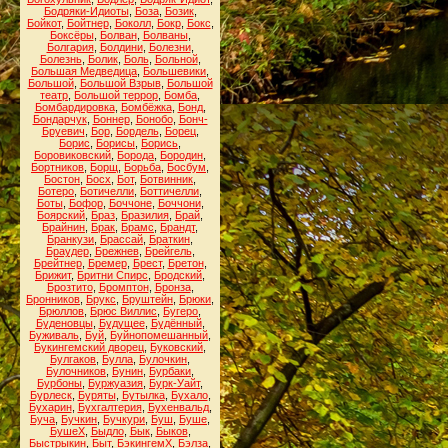
Бодряки-Идиоты
,
Боза
,
Бозик
,
Бойкот
,
Бойтнер
,
Боколл
,
Бокр
,
Бокс
,
Боксёры
,
Болван
,
Болваны
,
Болгария
,
Болдини
,
Болезни
,
Болезнь
,
Болик
,
Боль
,
Больной
,
Большая Медведица
,
Большевики
,
Большой
,
Большой Взрыв
,
Большой
театр
,
Большой террор
,
Бомба
,
Бомбардировка
,
Бомбёжка
,
Бонд
,
Бондарчук
,
Боннер
,
Бонобо
,
Бонч-
Бруевич
,
Бор
,
Бордель
,
Борец
,
Борис
,
Борисы
,
Борись
,
Боровиковский
,
Борода
,
Бородин
,
Бортников
,
Борщ
,
Борьба
,
Босбум
,
Бостон
,
Босх
,
Бот
,
Ботвинник
,
Ботеро
,
Ботичелли
,
Боттичелли
,
Боты
,
Бофор
,
Боччоне
,
Боччони
,
Боярский
,
Браз
,
Бразилия
,
Брай
,
Брайнин
,
Брак
,
Брамс
,
Брандт
,
Бранкузи
,
Брассай
,
Браткин
,
Браудер
,
Брежнев
,
Брейгель
,
Брейтнер
,
Бремер
,
Брест
,
Бретон
,
Брижит
,
Бритни Спирс
,
Бродский
,
Брозтито
,
Бромптон
,
Бронза
,
Бронников
,
Брукс
,
Бруштейн
,
Брюки
,
Брюллов
,
Брюс Виллис
,
Бугеро
,
Буденовцы
,
Будущее
,
Будённый
,
Буживаль
,
Буй
,
Буйнопомешанный
,
Букингемский дворец
,
Буковский
,
Булгаков
,
Булла
,
Булочкин
,
Булочников
,
Бунин
,
Бурбаки
,
Бурбоны
,
Буржуазия
,
Бурк-Уайт
,
Бурлеск
,
Буряты
,
Бутылка
,
Бухало
,
Бухарин
,
Бухгалтерия
,
Бухенвальд
,
Буча
,
Бучкин
,
Бучкури
,
Буш
,
Буше
,
БушеХ
,
Быдло
,
Бык
,
Быков
,
Быстрыкин
,
Быт
,
БэкингемХ
,
Бэлза
,