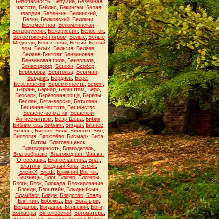
Безопасность
,
Безумие
,
Безумная
частота
,
Бейлис
,
Бекингэм
,
Белая
гвардия
,
Беленкин
,
Белинский
,
Белки
,
Белковский
,
Беллини
,
Беломестнов
,
Беломлинская
,
Белорруссия
,
Белоруссия
,
Белосток
,
Белостокский погром
,
Белые
,
Белые
Медведи
,
Белые ночи
,
Белый
,
Белый
дом
,
Белых
,
Бельгия
,
Беляев
,
Беляев-Гинтовт
,
Бензиновая
,
Бензиновая пила
,
Бензопила
,
Бенкендорф
,
Бенсон
,
Бербер
,
Берберова
,
Берггольц
,
Бергман
,
Бердник
,
Бердяев
,
Берег
,
Березовский
,
Беременность
,
Берия
,
Берлин
,
Бернар
,
Бернштам
,
Беро
,
Берсерк
,
Берёзовая роща
,
Берёзы
,
Беслан
,
Бета-версия
,
Бетховен
,
Бешеная Частота
,
Бешенство
,
Бешенство матки
,
Бешеный
Антисемитизм
,
Беэр-Шева
,
Бибик
,
Библиотека
,
Библия
,
Бигдан
,
Бизнес
,
Бизоны
,
Бикнел
,
Билл
,
Билогия
,
Био
,
Биология
,
Бирюлёво
,
Бисмарк
,
Бита
,
Битлы
,
Благовещенск
,
Благодарность
,
Благодетель
,
Благообразие
,
Благородная. Машка-
Отсосашка
,
Благославенна
,
Блат
,
Блатняк
,
Бледный Конь
,
Блейк
,
БлейкХ
,
Блеф
,
Ближний Восток
,
Близнецы
,
Блог
,
Блогер
,
Блогеры
,
Блоги
,
Блок
,
Блокада
,
Блокирование
,
Блонди
,
Блоштейн
,
Блудныйсын
,
Блумберг
,
Бляди
,
Блядство
,
Блядь
,
Бляткин
,
Бобёжка
,
Бог
,
Богатыри
,
Богданов
,
Богданов-Бельский
,
Боги
,
Боговеры
,
Боголюбский
,
Богоматерь
,
Богохульник
,
Бодлер
,
Бодряк-Идиот
,