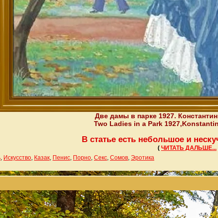
Две дамы в парке 1927. Константин
Two Ladies in a Park 1927,Konstanti
В статье есть небольшое и нес
(
ЧИТАТЬ ДАЛЬШЕ...
ь
,
Искусство
,
Казак
,
Пенис
,
Порно
,
Секс
,
Сомов
,
Эротика