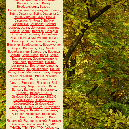
Военнопленные
,
Вождь
,
Возбудимость
,
Возврат
,
Вознесенский
,
Возрождение
,
Война
,
Война Украины
,
Война Украины-2
,
Война Украины. ЛЖР
,
Война
Украины.ЛЖРнов3
,
Война-
Украины-3
,
Войнович
,
Вокзал
,
Воланд
,
Волга
,
Волгоград
,
Волдерс
,
Волки
,
Волны
,
Вологда
,
Володин
,
Волосы
,
Волочкова
,
Волшебник
,
Волшебник Изумрудного города
,
Вольтер
,
Воля
,
Вонь
,
Вонючка
,
Вонючки
,
Воображение
,
Вооружение
,
Вопрос
,
Вопросы
,
Вор
,
Воробей
,
Воробьянинов
,
Воровство
,
Воронеж
,
Ворота
,
Ворошилов
,
Воры
,
Ворьё
,
Воскресенье
,
Воспоминания о
прошлом
,
Восстание
,
Восток
,
Востоковед
,
Восточная Европа
,
Восточное
,
Воцерковление
,
Вошак
,
Воши
,
Вошь. Мишка скотина
,
Вперде
,
Враги
,
Врангель
,
Врачи
,
Врубель
,
Вселенная
,
Вселеннная
,
Всех
банить
,
Всортире
,
Всхлипы
,
Всё с
заглотом
,
Вторая армия
,
Вузы
,
Вулкан
,
Вшивости
,
Выбегалло
,
Выборы
,
Выборы - 2018
,
Выборы-2018
,
Выборы-2018Ю
,
Выборы-2020
,
Выборы-2021
,
Выборы-2023
,
Выборы-2024
,
Выборы1
,
Выборы2024
,
Выгребная
яма
,
Выдра
,
Выебать
,
Выпивка
,
Выродки
,
Высоцкий
,
Высоцкий-
цитата
,
Выставка
,
Высшая Власть
,
Выходной
,
Вышнеградский
,
Вьетнам
,
Вюнючка
,
Вяземский
,
ГБ
,
ГМИИ
,
ГНУСЬ
,
ГПУ
,
ГРУ
,
ГТО
,
Габриэль
,