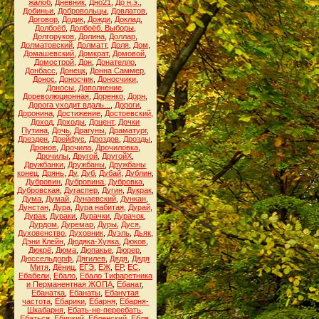
жалоб
,
Дневник
,
Дно21
,
До н.э.
,
Добиньи
,
Добровольцы
,
Довлатов
,
Договор
,
Додик
,
Дожди
,
Доклад
,
Долбоёб
,
Долбоёб. Выборы
,
Долгоруков
,
Долина
,
Доллар
,
Долматовский
,
Долматт
,
Доля
,
Дом
,
Домашевский
,
Домкрат
,
Домовой
,
Домострой
,
Дон
,
Донателло
,
Донбасс
,
Донецк
,
Донна Саммер
,
Донос
,
Доносчик
,
Доносчики
,
Доносы
,
Дополнение
,
Дореволюционная
,
Доренко
,
Дорн
,
Дорога уходит вдаль...
,
Дороги
,
Доронина
,
Достижение
,
Достоевский
,
Доход
,
Доходы
,
Доцент
,
Дочки
Путина
,
Дочь
,
Драгуны
,
Драматург
,
Дрезден
,
Дрейфус
,
Дроздов
,
Дрозды
,
Дронов
,
Дрочила
,
Дрочиловка
,
Дрочилы
,
Другой
,
ДругойХ
,
Дружбанки
,
Дружбаны
,
Дружбаны
конец
,
Дрянь
,
Ду
,
Дуб
,
Дубай
,
Дублин
,
Дубровин
,
Дубровина
,
Дубровка
,
Дубровская
,
Дугаспер
,
Дугин
,
Дукрак
,
Дума
,
Думай
,
Дунаевский
,
Дункан
,
Дунстан
,
Дура
,
Дура набитая
,
Дурай
,
Дурак
,
Дураки
,
Дурачки
,
Дурачок
,
Дурдом
,
Дуремар
,
Дуры
,
Дуся
,
Духовенство
,
Духовник
,
Дуэль
,
Дьяк
,
Дэни Клейн
,
Дюдяка-Хуяка
,
Дюков
,
Дюкрё
,
Дюма
,
Дюпакье
,
Дюрер
,
Дюссельдорф
,
Дягилев
,
Дядя
,
Дядя
Митя
,
Дёниц
,
ЕГЭ
,
ЕЖ
,
ЕР
,
ЕС
,
Ебабели
,
Ебало
,
Ебало Тифаретника
и Перманентная ЖОПА
,
Ебанат
,
Ебанатка
,
Ебанаты
,
Ебанутая
частота
,
Ебарики
,
Ебарня
,
Ебарня-
Шкабарня
,
Ебать-не-переебать
,
Ебаться
,
Ебицкий
,
Ебленский
,
Ебля
,