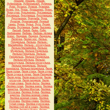
Лошади
,
Лошадь
,
Лошак
,
Лубенников
,
ЛубенниковХ
,
Лубянка
,
Лувр
,
Луганск
,
Лужков
,
Лужники
,
Лузер
,
Лук
,
Лукас
,
Лукашенко
,
Лукес
,
Луки-суки
,
Лукьяненко
,
Лукэимиша
,
Лукэмиша
,
Лукэтмиша
,
Лукэтмишка
,
Лукэтморон
,
Лумумба
,
Луна
,
Лунатик
,
Луначарский
,
Лунный
танец
,
Лурка
,
Лурье
,
Лутц
,
Луция
,
Лушка
,
Луэтмиша
,
Лыжи
,
Лысенко
,
Лысый
,
Львов
,
Львы
,
Лэйн
,
Любовники
,
Любовь
,
Любовь лёлика
Алекс
,
Людовик
,
Людоед
,
Людоеды
,
Люлечка
,
Люлин нос
,
Люльа-
Пердюлька
,
Люлька
,
Люлька -
Малафейка
,
Люлька - отсосулька
,
Люлька Малафейка
,
Люлька-
Мудюлька
,
Люлька-Педюлька
,
Люлька-Пердлька
,
Люлька-
Пердюлька
,
Люлька-Пиздюлька
,
Люлька-ебулька
,
Люлька-
красотулька
,
Люлька-отсосулька
,
Люлька-пердюлька
,
Люлька-
пидораска
,
Люлька-пиздюлька
,
Люля
,
Люля голая
,
Люля стихи
,
Люля сучка
,
Люля сучка-в-течке
,
Люля-Пердюля
,
Люля-дура
,
Люля-красотуля
,
Люля-
отсосуля
,
Люля-пиздюля
,
Люля-
тупая-срака
,
Люля-фоты
,
Люляка
,
Люляка голая
,
Люляка книга
,
Люляка
минетка
,
Люляка-Монтаж
,
Люляка-
Отсосака
,
Люляка-Хуяка
,
Люляка-
идиотка
,
Люляка-мокрая срака
,
Люляка-мокрая-срака
,
Люляка-
отсосака
,
Люляка-срака
,
Люляка-
тупая-срака
,
Люляка-хуесосака
,
Люляка-хуй-ей-в-сраку
,
Люляка-
хуяка
,
Люляка=Хуяка
,
Люляч
,