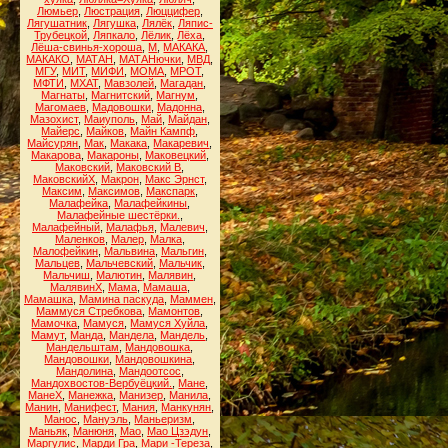
Люмьер
,
Люстрация
,
Люццифер
,
Лягушатник
,
Лягушка
,
Лялёк
,
Ляпис-
Трубецкой
,
Ляпкало
,
Лёлик
,
Лёха
,
Лёша-свинья-хороша
,
М
,
МАКАКА
,
МАКАКО
,
МАТАН
,
МАТАНючки
,
МВД
,
МГУ
,
МИТ
,
МИФИ
,
МОМА
,
МРОТ
,
МФТИ
,
МХАТ
,
Мавзолей
,
Магадан
,
Магнаты
,
Магнитский
,
Магнум
,
Магомаев
,
Мадовошки
,
Мадонна
,
Мазохист
,
Маиуполь
,
Май
,
Майдан
,
Майерс
,
Майков
,
Майн Кампф
,
Майсурян
,
Мак
,
Макака
,
Макаревич
,
Макарова
,
Макароны
,
Маковецкий
,
Маковский
,
Маковский В
,
МаковскийХ
,
Макрон
,
Макс Эрнст
,
Максим
,
Максимов
,
Макспарк
,
Малафейка
,
Малафейкины
,
Малафейные шестёрки.
,
Малафейный
,
Малафья
,
Малевич
,
Маленков
,
Малер
,
Малка
,
Малофейкин
,
Мальвина
,
Мальгин
,
Мальцев
,
Мальчевский
,
Мальчик
,
Мальчиш
,
Малютин
,
Малявин
,
МалявинХ
,
Мама
,
Мамаша
,
Мамашка
,
Мамина паскуда
,
Маммен
,
Маммуся Стребкова
,
Мамонтов
,
Мамочка
,
Мамуся
,
Мамуся Хуйла
,
Мамут
,
Манда
,
Мандела
,
Мандель
,
Мандельштам
,
Мандовошка
,
Мандовошки
,
Мандовошкина
,
Мандолина
,
Мандоотсос
,
Мандохвостов-Вербуёцкий.
,
Мане
,
МанеХ
,
Манежка
,
Манизер
,
Манила
,
Манин
,
Манифест
,
Мания
,
Манкунян
,
Манос
,
Мануэль
,
Маньеризм
,
Маньяк
,
Манюня
,
Мао
,
Мао Цзэдун
,
Маргулис
,
Марди Гра
,
Мари -Тереза
,