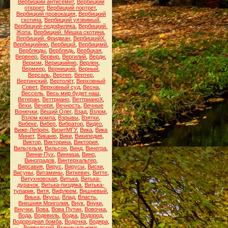
Вербицкий антисемит
,
Вербицкий
откроет
,
Вербицкий портрет
,
Вербицкий провокация
,
Вербицкий
скотина
,
Вербицкий уязвимый
,
Вербицкий-педофиляка
,
Вербицкий.
Жопа
,
Вербицкий. Мишка скотина
,
Вербицкий. Фридман
,
ВербицкийХ
,
Вербицкийню
,
Вербицкй
,
Вербицкмй
,
Верблюды
,
Верблядь
,
Вербцкая
,
Вервеер
,
Вервир
,
Вергилий
,
Верди
,
Веризм
,
Верицкийню
,
Верлен
,
Вермеер
,
Верницкий
,
Верный
,
Версаль
,
Вертеп
,
Вертер
,
Вертинский
,
Вертолёт
,
Верховный
Совет
,
Верховный суд
,
Весна
,
Вессель
,
Весь мир будет наш
,
Ветеран
,
Веттриано
,
ВеттрианоХ
,
Вехи
,
Вечеря
,
Вечность
,
Вечные
Вонючки
,
Вещий Олег
,
Взад
,
Взлом
,
Взлом компа
,
Взрывы
,
Взятки
,
Вибеке
,
Вибер
,
Вибратор
,
Видео
,
Виже-Лебрён
,
ВизитМГУ
,
Вика
,
Вика
Минет
,
Виканю
,
Вики
,
Википедия
,
Виктор
,
Викторина
,
Виктория
,
Вильгельм
,
Вильсон
,
Винд
,
Винегра
,
Винни-Пух
,
Винница
,
Вино
,
Виноградов
,
Винтерхальтер
,
Вирсавия
,
Вирус
,
Вирусы
,
Виски
,
Висуны
,
Витамины
,
Виткевич
,
Витте
,
Витухновская
,
Витька
,
Витька-
дурачок
,
Витька-пиздяка
,
Витька-
тупарик
,
Витя
,
Вифлеем
,
Вишневый
,
Виька
,
Вкусы
,
Влад
,
Власть
,
Внешняя Монголия
,
Внук
,
Внуки
,
Внучки
,
Вова
,
Вова Путин
,
Вовочка
,
Вода
,
Водевиль
,
Водка
,
Водород
,
Водородная бомба
,
Водочка
,
Водяра
,
Воеводский
,
Военачальники
,