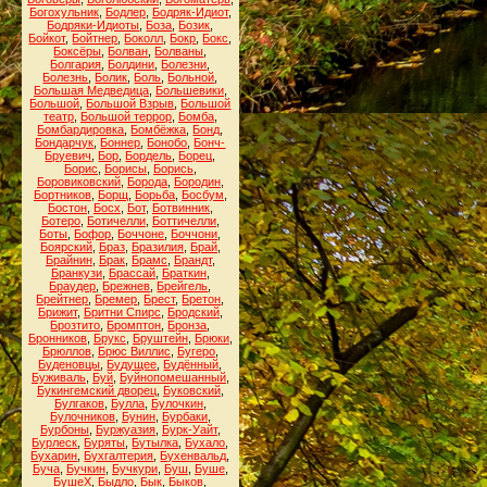
Богохульник
,
Бодлер
,
Бодряк-Идиот
,
Бодряки-Идиоты
,
Боза
,
Бозик
,
Бойкот
,
Бойтнер
,
Боколл
,
Бокр
,
Бокс
,
Боксёры
,
Болван
,
Болваны
,
Болгария
,
Болдини
,
Болезни
,
Болезнь
,
Болик
,
Боль
,
Больной
,
Большая Медведица
,
Большевики
,
Большой
,
Большой Взрыв
,
Большой
театр
,
Большой террор
,
Бомба
,
Бомбардировка
,
Бомбёжка
,
Бонд
,
Бондарчук
,
Боннер
,
Бонобо
,
Бонч-
Бруевич
,
Бор
,
Бордель
,
Борец
,
Борис
,
Борисы
,
Борись
,
Боровиковский
,
Борода
,
Бородин
,
Бортников
,
Борщ
,
Борьба
,
Босбум
,
Бостон
,
Босх
,
Бот
,
Ботвинник
,
Ботеро
,
Ботичелли
,
Боттичелли
,
Боты
,
Бофор
,
Боччоне
,
Боччони
,
Боярский
,
Браз
,
Бразилия
,
Брай
,
Брайнин
,
Брак
,
Брамс
,
Брандт
,
Бранкузи
,
Брассай
,
Браткин
,
Браудер
,
Брежнев
,
Брейгель
,
Брейтнер
,
Бремер
,
Брест
,
Бретон
,
Брижит
,
Бритни Спирс
,
Бродский
,
Брозтито
,
Бромптон
,
Бронза
,
Бронников
,
Брукс
,
Бруштейн
,
Брюки
,
Брюллов
,
Брюс Виллис
,
Бугеро
,
Буденовцы
,
Будущее
,
Будённый
,
Буживаль
,
Буй
,
Буйнопомешанный
,
Букингемский дворец
,
Буковский
,
Булгаков
,
Булла
,
Булочкин
,
Булочников
,
Бунин
,
Бурбаки
,
Бурбоны
,
Буржуазия
,
Бурк-Уайт
,
Бурлеск
,
Буряты
,
Бутылка
,
Бухало
,
Бухарин
,
Бухгалтерия
,
Бухенвальд
,
Буча
,
Бучкин
,
Бучкури
,
Буш
,
Буше
,
БушеХ
,
Быдло
,
Бык
,
Быков
,