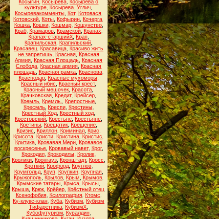
Косыгин
,
Косырева
,
Косырева о
культуре
,
Косырева. Углич
,
Косыревакомменты
,
Кот
,
Котовася
,
Котовский
,
Коты
,
Кофырин
,
Кочерга
,
Кошка
,
Кошки
,
Кошмар
,
Кощунство
,
Краб
,
Крамаров
,
Крамской
,
Кранах
,
Кранах-старшийХ
,
Крап
,
Крапильская
,
Крапильский
,
Красавец
,
Красавица
,
Красиво жить
не запретишь
,
Красная
,
Красная
Армия
,
Красная Площадь
,
Красная
Слобода
,
Красная армия
,
Красная
площадь
,
Красная рамка
,
Краснова
,
Краснодар
,
Красные мухоморы
,
Красный ибис
,
Красный крест
,
Красный мешочек
,
Красота
,
Крачковская
,
Кредит
,
Крейсер
,
Кремль
,
Кремль.
,
Крепостные
,
Кресмль
,
Креспи
,
Крестины
,
Крестный Ход
,
Крестный ход
,
Крестовский
,
Крестьне
,
Крестьяне
,
Кретины
,
Крещатик
,
Крещение
,
Кризис
,
Криллон
,
Криминал
,
Крис
,
Крисота
,
Кристи
,
Кристина
,
Кристис
,
Критика
,
Кровавая Мери
,
Кровавое
воскресенье
,
Кровавый навет
,
Крог
,
Крокодил
,
Крокодилы
,
Кролик
,
Кролики
,
Кронгауз
,
Кронштадт
,
Кросс
,
Кроткий
,
Крофорд
,
Круглов
,
Крумгольд
,
Круп
,
Крупкин
,
Крупная
,
Крыжополь
,
Крылов
,
Крым
,
Крымов
,
Крымские татары
,
Крыса
,
Крысы
,
Крыша
,
Крюк
,
Крёйер
,
Крёстный отец
,
Ксенофобия
,
Ксилография
,
Ктомс
,
Ку-клукс-клан
,
Куба
,
Кубизм
,
Кубизм
Тифаретника
,
КубизмХ
,
Кубофутуризм
,
Кувалдин
,
Кувшинникова
,
Кугач
,
Куздра
,