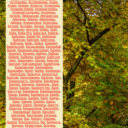
Астрономы
,
Астрофизика
,
Атака
,
Атаки
,
Атеизм
,
Атеисты
,
Атлантида
,
Атомная бомба
,
Атомная война
,
Атомная подлодка
,
Аукционы
,
Аутизм
,
Афанасьев
,
Афганистан
,
Афедрон
,
Афины
,
Афоризмы
,
Африка
,
Ахмадулина
,
Ахматова
,
Ахуеев
,
Ахуеево
,
Ацтеки
,
Ашкенази
,
Аэропорт
,
Аятолла
,
БАБЫ
,
БЫК
,
Баба
,
Баба-Яга
,
Баба-яга
,
Бабель
,
Бабизмы
,
Бабий Яр
,
Бабицкая
,
Бабочки
,
Бабурин
,
Бабучина
,
Бабушка
,
Бабы
,
Бабьё
,
Бавария
,
Бавильский
,
Багдасарова
,
Багрицкий
,
Базар
,
Базарный аристократ
,
Базиль
,
БазильХ
,
Базыма
,
Байден
,
Байкал
,
Байкер
,
Байкеры
,
Байрон
,
Байя кон
диас
,
Бакалович
,
Баклан
,
Бакстер
,
Бакунин
,
Бакушинская
,
Балабурда
,
Балалаечник
,
Балалайкин
,
Балалайкн
,
Балет
,
Балин
,
Балморал
,
Балотелли
,
Бальдунг
,
БальдунгХ
,
Бальзак
,
Бальтерманц
,
Бальтюс
,
Бан
,
Банальность
,
Бандера
,
Бандерша
,
Банджо
,
Бандиты
,
Банионис
,
Банк
,
Банки
,
Банкир
,
Банкротство
,
Баня
,
Бар-сука
,
Барабанов
,
Барабанщица
,
Барак
,
Бараки
,
Барбаросса
,
Барби
,
Барбизонцы
,
Барбра
,
Бард
,
Барды
,
Баре
,
Барков
,
Бармин
,
Барнс
,
Барокко
,
Барон
,
Барриса
,
Барсук
,
Барсука
,
Барышников
,
Баскетбол
,
Басманный
,
Басня
,
Бассано
,
Бастилия
,
Бастрыкин
,
Баталов
,
Батька
,
Бах
,
Бахмут
,
Башмак
,
Башня
,
Бдительность
,
Бег
,
Бедность
,
Бедные
,
Безвкусица
,
Бездарь
,