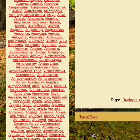
Аманда
,
Америк
,
Америка
,
Американцы
,
Америкюки
,
Амнистия
,
Амона
,
Ампутация
,
Амстердам
,
Амстердамская школа
,
Амур
,
Анал
,
Анализ
,
Анархизм
,
Анархист
,
Анастасия
,
Анатолий Панков
,
Ангелы
,
Английский
,
Англия
,
Андреев
,
Андромеда
,
Андроников
,
Андропов
,
Андрюша
,
Анекдот
,
Анекдоты
,
Анжелика
,
Анимация
,
Анинаталия
,
Анисимов
,
Анклав
,
Анна
Каренина
,
Аннексия
,
Анненков
,
Анон
,
Анонизм
,
Аноним
,
Анонимы
,
Анонкомменты
,
Аноны
,
Антверпен
,
Антибиотики
,
Антигей
,
Антиемитизм
,
Антикомпромат
,
Антикультура
,
Антилопа гну
,
Антипушкин
,
Антисемит
,
Антисемитизм
,
Антисемитизм. ГеБе
,
Антисемитим
,
Антисемиты
,
Антисемтизм
,
Антисенмитизм
,
Антисталинизм
,
Антон
,
Антонеску
,
Антракт
,
Антропология
,
Анус
,
Анусы
,
Аононы
,
Апельсины
,
Апологетика
,
Апостол
,
Апостолы
,
Апреликов
,
Апсит
,
Апухтин
,
Ар Нуво
,
Ар деко
,
Арабский
Tags:
Выборы
,
терроризм
,
Арабы
,
Аргентина
,
Ардеко
,
Арест
,
Арефьева
,
Аризона
,
Арийцы
,
Аристотель
,
Арктика
,
Арлекино
,
Армада
,
Армения
,
Армия
,
Армстронг
,
Арнольд
,
Арнольд Ева
,
Top of Page
Артемизия
,
Артемуй
,
Артемуй
Сисярик
,
Артур
,
Архангельск
,
Архимед. Чапек
,
Архипенко
,
Архипов
,
Архипова
,
Архитектура
,
Аршакуни
,
Асад
,
Асатий
,
Ассистент
,
Астер
,
Астрахань
,
Астронавты
,