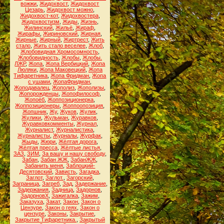
вожжи
,
Жидохвост
,
Жидохвост
Цезарь
,
Жидохвост можно
,
Жидохвост-кот
,
Жидохвостера
,
Жидохвостизм
,
Жиды
,
Жизнь
,
Жилинский
,
Жильё
,
Жираф
,
Жирафы
,
Жириновский
,
Жирная
,
Жирные
,
Жирный
,
Жиртрест
,
Жить
стало
,
Жить стало веселее
,
Жлоб
,
Жлобовидная Хромосомность
,
Жлобовидность
,
Жлобы
,
Жлобы.
ЛЖР
,
Жопа
,
Жопа Вербицкий
,
Жопа
Люляки
,
Жопа Маковецкий
,
Жопа
Тифаретника
,
Жопа Фридман
,
Жопа
с ушами
,
ЖопаФридман
,
Жоподавалец
,
Жополиз
,
Жополизы
,
Жопорожденцы
,
Жопофилософ
,
Жопоёб
,
Жоппозиционерка
,
Жоппозиционеры
,
Жоппоопозиция
,
Жопшник
,
Жу
,
Жуков
,
Жулик
,
Жулики
,
Жульман
,
Журавков
,
Журавковкомменты
,
Журнал
,
Журналист
,
Журналистика
,
Журналисты
,
Журналы
,
Журфак
,
Жыды
,
Жюри
,
Жёлтая дорога
,
Жёлтая пресса
,
Жёлтые листья
,
ЗАЗ
,
ЗИМ
,
За вашу и нашу свободу
,
Забан
,
Забан ЖЖ
,
ЗабанЖЖ
,
Забанить меня
,
Заблоцкий-
Десятовский
,
Зависть
,
Загадка
,
Заглот
,
Заглот.
,
Загорский
,
Заграница
,
Загреб
,
Зад
,
Задержание
,
Задержания
,
Задница
,
Задорнов
,
ЗадорновХ
,
Зажигалка
,
Зажим
,
Заказуха
,
Закат
,
Закон
,
Закон о
Цензуре
,
Закон о геях
,
Закон о
цензуре
,
Законы
,
Закрытие
,
Закрытие Тифаретника.
,
Закрытый