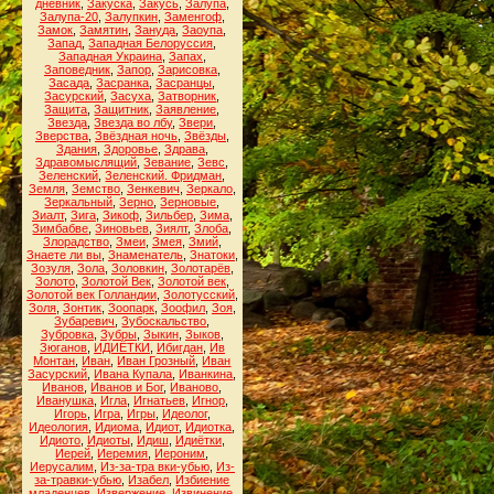
дневник
,
Закуска
,
Закусь
,
Залупа
,
Залупа-20
,
Залупкин
,
Заменгоф
,
Замок
,
Замятин
,
Зануда
,
Заоупа
,
Запад
,
Западная Белоруссия
,
Западная Украина
,
Запах
,
Заповедник
,
Запор
,
Зарисовка
,
Засада
,
Засранка
,
Засранцы
,
Засурский
,
Засуха
,
Затворник
,
Защита
,
Защитник
,
Заявление
,
Звезда
,
Звезда во лбу
,
Звери
,
Зверства
,
Звёздная ночь
,
Звёзды
,
Здания
,
Здоровье
,
Здрава
,
Здравомыслящий
,
Зевание
,
Зевс
,
Зеленский
,
Зеленский. Фридман
,
Земля
,
Земство
,
Зенкевич
,
Зеркало
,
Зеркальный
,
Зерно
,
Зерновые
,
Зиалт
,
Зига
,
Зикоф
,
Зильбер
,
Зима
,
Зимбабве
,
Зиновьев
,
Зиялт
,
Злоба
,
Злорадство
,
Змеи
,
Змея
,
Змий
,
Знаете ли вы
,
Знаменатель
,
Знатоки
,
Зозуля
,
Зола
,
Золовкин
,
Золотарёв
,
Золото
,
Золотой Век
,
Золотой век
,
Золотой век Голландии
,
Золотусский
,
Золя
,
Зонтик
,
Зоопарк
,
Зоофил
,
Зоя
,
Зубаревич
,
Зубоскальство
,
Зубровка
,
Зубры
,
Зыкин
,
Зыков
,
Зюганов
,
ИДИЁТКИ
,
Ибигдан
,
Ив
Монтан
,
Иван
,
Иван Грозный
,
Иван
Засурский
,
Ивана Купала
,
Иванкина
,
Иванов
,
Иванов и Бог
,
Иваново
,
Иванушка
,
Игла
,
Игнатьев
,
Игнор
,
Игорь
,
Игра
,
Игры
,
Идеолог
,
Идеология
,
Идиома
,
Идиот
,
Идиотка
,
Идиото
,
Идиоты
,
Идиш
,
Идиётки
,
Иерей
,
Иеремия
,
Иероним
,
Иерусалим
,
Из-за-тра вки-убью
,
Из-
за-травки-убью
,
Изабел
,
Избиение
младенцев
,
Извержение
,
Извинение
,