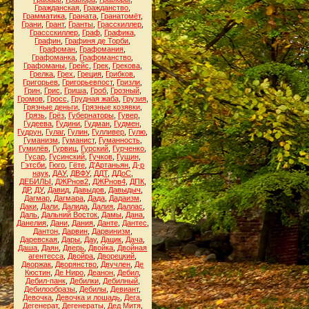
Гражданская
,
Гражданство
,
Грамматика
,
Граната
,
Гранатомёт
,
Грани
,
Грант
,
Гранты
,
Грасскиллер
,
Грассскиллер
,
Граф
,
Графика
,
Графин
,
Графиня де Торби
,
Графоман
,
Графомания
,
Графоманка
,
Графоманство
,
Графоманы
,
Грейс
,
Грек
,
Грекова
,
Грелка
,
Грех
,
Греция
,
Грибков
,
Григорьев
,
Григорьевпост
,
Гризли
,
Грин
,
Грис
,
Гриша
,
Гроб
,
Грозный
,
Громов
,
Гросс
,
Грудная жаба
,
Грузия
,
Грязные деньги
,
Грязные козявки
,
Грязь
,
Грёз
,
Губернаторы
,
Гувер
,
Гудеева
,
Гудини
,
Гудман
,
Гудмен
,
Гудрун
,
Гулаг
,
Гулин
,
Гулливер
,
Гулю
,
Гуманизм
,
Гуманист
,
Гуманность
,
Гумилёв
,
Гурвиц
,
Гурский
,
Гурченко
,
Гусар
,
Гусинский
,
Гучков
,
Гущин
,
Гэтсби
,
Гюго
,
Гёте
,
Д'Артаньян
,
Д-р
наук
,
ДАУ
,
ДВФУ
,
ДДТ
,
ДДоС
,
ДЕБИЛЫ
,
ДЖРнов2
,
ДЖРнов4
,
ДПК
,
ДР
,
ДУ
,
Давид
,
Давыдов
,
Давыдыч
,
Дагмар
,
Дагмара
,
Дада
,
Дадаизм
,
Даки
,
Дали
,
Далида
,
Далия
,
Даллас
,
Даль
,
Дальний Восток
,
Дамы
,
Дана
,
Данелия
,
Дани
,
Дания
,
Данте
,
Дантес
,
Дантон
,
Дарвин
,
Дарвинизм
,
Даревская
,
Дары
,
Дау
,
Дацик
,
Дача
,
Даша
,
Даян
,
Дверь
,
Двойка
,
Двойная
агентесса
,
Двойра
,
Дворецкий
,
Дворжак
,
Дворянство
,
Двучлен
,
Де
Кюстин
,
Де Ниро
,
Деанон
,
Дебил
,
Дебил-панк
,
Дебилки
,
Дебилный
,
Дебилообразы
,
Дебилы
,
Девиант
,
Девочка
,
Девочка и лошадь
,
Дега
,
Дегенерат
,
Дегенераты
,
Дед Митя
,