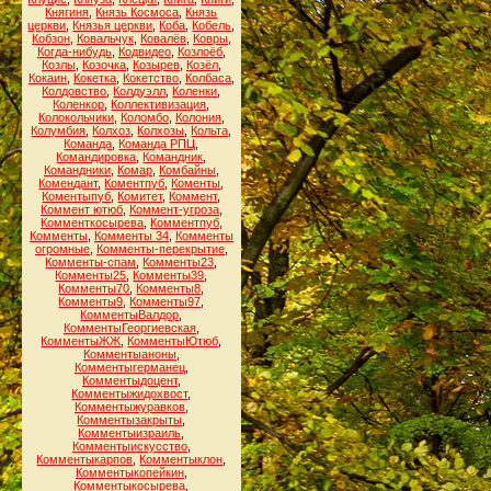
Княгиня
,
Князь Космоса
,
Князь
церкви
,
Князья церкви
,
Коба
,
Кобель
,
Кобзон
,
Ковальчук
,
Ковалёв
,
Ковры
,
Когда-нибудь
,
Кодвидео
,
Козлоёб
,
Козлы
,
Козочка
,
Козырев
,
Козёл
,
Кокаин
,
Кокетка
,
Кокетство
,
Колбаса
,
Колдовство
,
Колдуэлл
,
Коленки
,
Коленкор
,
Коллективизация
,
Колокольчики
,
Коломбо
,
Колония
,
Колумбия
,
Колхоз
,
Колхозы
,
Кольта
,
Команда
,
Команда РПЦ
,
Командировка
,
Командник
,
Командники
,
Комар
,
Комбайны
,
Комендант
,
Коментпуб
,
Коменты
,
Коментыпуб
,
Комитет
,
Коммент
,
Коммент ютюб
,
Коммент-угроза
,
Комменткосырева
,
Комментпуб
,
Комменты
,
Комменты 34
,
Комменты
огромные
,
Комменты-перекрытие
,
Комменты-спам
,
Комменты23
,
Комменты25
,
Комменты39
,
Комменты70
,
Комменты8
,
Комменты9
,
Комменты97
,
КомментыВалдор
,
КомментыГеоргиевская
,
КомментыЖЖ
,
КомментыЮтюб
,
Комментыаноны
,
Комментыгерманец
,
Комментыдоцент
,
Комментыжидохвост
,
Комментыжуравков
,
Комментызакрыты
,
Комментыизраиль
,
Комментыискусство
,
Комментыкарпов
,
Комментыклон
,
Комментыкопейкин
,
Комментыкосырева
,