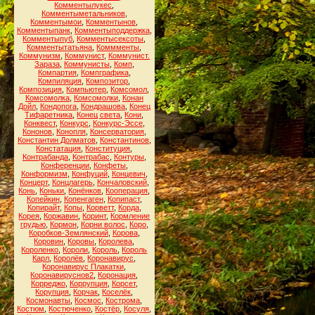
Комментылукес
,
Комментыметальников
,
Комментымои
,
Комментынов
,
Комментыпанк
,
Комментыподдержка
,
Комментыпуб
,
Комментысексоты
,
Комментытатьяна
,
Коммменты
,
Коммунизм
,
Коммунист
,
Коммунист.
Зараза
,
Коммунисты
,
Комп
,
Компартия
,
Компграфика
,
Компиляция
,
Композитор
,
Композиция
,
Компьютер
,
Комсомол
,
Комсомолка
,
Комсомолки
,
Конан
Дойл
,
Кондопога
,
Кондрашова
,
Конец
Тифаретника
,
Конец света
,
Кони
,
Конквест
,
Конкурс
,
Конкурс-Эссе
,
Кононов
,
Конопля
,
Консерватория
,
Константин Долматов
,
Константинов
,
Констатация
,
Конституция
,
Контрабанда
,
Контрабас
,
Контуры
,
Конференции
,
Конфеты
,
Конформизм
,
Конфуций
,
Концевич
,
Концерт
,
Концлагерь
,
Кончаловский
,
Конь
,
Коньки
,
Конёнков
,
Кооперация
,
Копейкин
,
Копенгаген
,
Копипаст
,
Копирайт
,
Копы
,
Корветт
,
Корда
,
Корея
,
Коржавин
,
Коринт
,
Кормление
грудью
,
Кормон
,
Корни волос
,
Коро
,
Коробков-Землянский
,
Корова
,
Коровин
,
Коровы
,
Королева
,
Короленко
,
Короли
,
Король
,
Король
Карл
,
Королёв
,
Коронавирус
,
Коронавирус Плакатки
,
Коронавируснов2
,
Коронация
,
Корреджо
,
Коррупция
,
Корсет
,
Корупция
,
Корчак
,
Коселёк
,
Космонавты
,
Космос
,
Кострома
,
Костюм
,
Костюченко
,
Костёр
,
Косуля
,