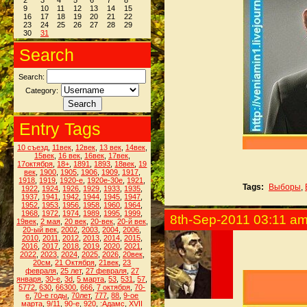
2
3
4
5
6
7
8
9
10
11
12
13
14
15
16
17
18
19
20
21
22
23
24
25
26
27
28
29
30
31
Search
Search:
Category:
Entry Tags
10 съезд
,
11век
,
12век
,
13 век
,
14век
,
15век
,
16 век
,
16век
,
17век
,
17октября
,
18+
,
1891
,
1893
,
18век
,
19
век
,
1900
,
1905
,
1906
,
1909
,
1917
,
1918
,
1919
,
1920-е
,
1920е-30е
,
1921
,
Tags:
Выборы
,
1922
,
1924
,
1926
,
1929
,
1933
,
1935
,
1937
,
1941
,
1942
,
1944
,
1945
,
1947
,
1952
,
1953
,
1956
,
1958
,
1960
,
1964
,
1968
,
1972
,
1974
,
1989
,
1995
,
1999
,
8th-Sep-2011 03:11 a
19век
,
2 мая
,
20 век
,
20-век
,
20-й век
,
20-ый век
,
2002
,
2003
,
2004
,
2006
,
2010
,
2011
,
2012
,
2013
,
2014
,
2015
,
2016
,
2017
,
2018
,
2019
,
2020
,
2021
,
2022
,
2023
,
2024
,
2025
,
2026
,
20век
,
20см
,
21 Октября
,
21век
,
23
февраля
,
25 лет
,
27 февраля
,
27
января
,
30-е
,
3d
,
5 марта
,
53
,
531
,
57
,
5772
,
630
,
66300
,
666
,
7 октября
,
70-
е
,
70-е годы
,
70лет
,
777
,
88
,
9-ое
марта
,
9/11
,
90-е
,
920
,
:Адамс
,
XVII