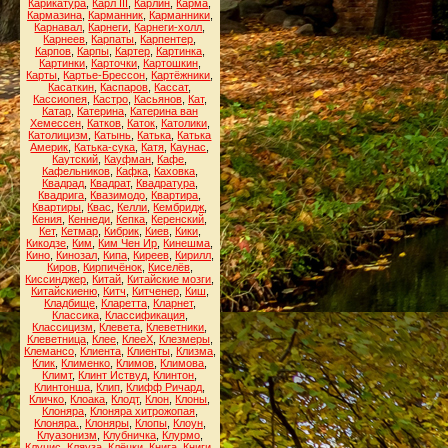
Карикатура
,
Карл III
,
Карлин
,
Карма
,
Кармазина
,
Карманник
,
Карманники
,
Карнавал
,
Карнеги
,
Карнеги-холл
,
Карнеев
,
Карпаты
,
Карпентер
,
Карпов
,
Карпы
,
Картер
,
Картинка
,
Картинки
,
Карточки
,
Картошкин
,
Карты
,
Картье-Брессон
,
Картёжники
,
Касаткин
,
Каспаров
,
Кассат
,
Кассиопея
,
Кастро
,
Касьянов
,
Кат
,
Катар
,
Катерина
,
Катерина ван
Хемессен
,
Катков
,
Каток
,
Католики
,
Католицизм
,
Катынь
,
Катька
,
Катька
Америк
,
Катька-сука
,
Катя
,
Каунас
,
Каутский
,
Кауфман
,
Кафе
,
Кафельников
,
Кафка
,
Каховка
,
Квадрад
,
Квадрат
,
Квадратура
,
Квадрига
,
Квазимодо
,
Квартира
,
Квартиры
,
Квас
,
Келли
,
Кембридж
,
Кения
,
Кеннеди
,
Кепка
,
Керенский
,
Кет
,
Кетмар
,
Кибрик
,
Киев
,
Кики
,
Кикодзе
,
Ким
,
Ким Чен Ир
,
Кинешма
,
Кино
,
Кинозал
,
Кипа
,
Киреев
,
Кирилл
,
Киров
,
Кирпичёнок
,
Киселёв
,
Киссинджер
,
Китай
,
Китайские мозги
,
Китайскиеню
,
Китч
,
Китченер
,
Киш
,
Кладбище
,
Кларетта
,
Кларнет
,
Классика
,
Классификация
,
Классицизм
,
Клевета
,
Клеветники
,
Клеветница
,
Клее
,
КлееХ
,
Клезмеры
,
Клемансо
,
Клиента
,
Клиенты
,
Клизма
,
Клик
,
Клименко
,
Климов
,
Климова
,
Климт
,
Клинт Иствуд
,
Клинтон
,
Клинтонша
,
Клип
,
Клифф Ричард
,
Кличко
,
Клоака
,
Клодт
,
Клон
,
Клоны
,
Клоняра
,
Клоняра хитрожопая
,
Клоняра.
,
Клоняры
,
Клопы
,
Клоун
,
Клуазонизм
,
Клубничка
,
Клурмо
,
Клуцис
,
Кляуза
,
Клёцки
,
Книга
,
Книги
,