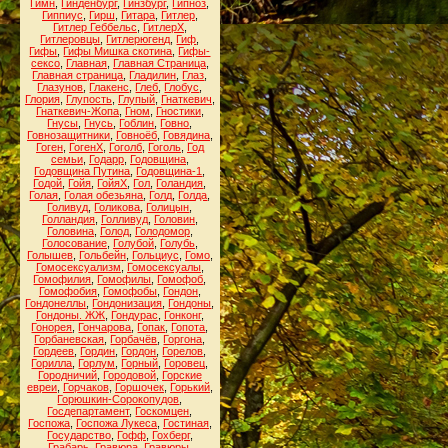
Гимн
,
Гинденбург
,
Гинзбург
,
Гипноз
,
Гиппиус
,
Гирш
,
Гитара
,
Гитлер
,
Гитлер Геббельс
,
ГитлерХ
,
Гитлеровцы
,
Гитлерюгенд
,
Гиф
,
Гифы
,
Гифы Мишка скотина
,
Гифы-
сексо
,
Главная
,
Главная Страница
,
Главная страница
,
Гладилин
,
Глаз
,
Глазунов
,
Глакенс
,
Глеб
,
Глобус
,
Глория
,
Глупость
,
Глупый
,
Гнаткевич
,
Гнаткевич-Жопа
,
Гном
,
Гностики
,
Гнусы
,
Гнусь
,
Гоблин
,
Говно
,
Говнозащитники
,
Говноёб
,
Говядина
,
Гоген
,
ГогенХ
,
Гоголб
,
Гоголь
,
Год
семьи
,
Годарр
,
Годовщина
,
Годовщина Путина
,
Годовщина-1
,
Годой
,
Гойя
,
ГойяХ
,
Гол
,
Голандия
,
Голая
,
Голая обезьяна
,
Голд
,
Голда
,
Голивуд
,
Голикова
,
Голицын
,
Голландия
,
Голливуд
,
Головин
,
Головина
,
Голод
,
Голодомор
,
Голосование
,
Голубой
,
Голубь
,
Голышев
,
Гольбейн
,
Гольциус
,
Гомо
,
Гомосексуализм
,
Гомосексуалы
,
Гомофилия
,
Гомофилы
,
Гомофоб
,
Гомофобия
,
Гомофобы
,
Гондон
,
Гондонеллы
,
Гондонизация
,
Гондоны
,
Гондоны. ЖЖ
,
Гондурас
,
Гонконг
,
Гонорея
,
Гончарова
,
Гопак
,
Гопота
,
Горбаневская
,
Горбачёв
,
Горгона
,
Гордеев
,
Гордин
,
Гордон
,
Горелов
,
Горилла
,
Горлум
,
Горный
,
Горовец
,
Городничий
,
Городовой
,
Горские
евреи
,
Горчаков
,
Горшочек
,
Горький
,
Горюшкин-Сорокопудов
,
Госдепартамент
,
Госкомцен
,
Госпожа
,
Госпожа Лукеса
,
Гостиная
,
Государство
,
Гофф
,
Гохберг
,
Грабарь
,
Гравюра
,
Гравюры
,