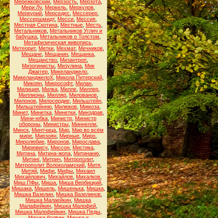
Мережковский
,
Мерзость
,
Мерзота
,
Мери Лу
,
Меркель
,
Меркулов
,
Меркурий
,
Мерседес
,
Мессерер
,
Мессершмидт
,
Месси
,
Мессия
,
Местная Скотина
,
Местные
,
Месть
,
Метальников
,
Метальников Углич и
бабушка
,
Метальников о Толстом
,
Метафизическая живопись
,
Метеорит
,
Метки
,
Мехмат
,
Мечников
,
Мещане
,
Мещанин
,
Мещанка
,
Мещанство
,
Мизантроп
,
Мизогинисты
,
Мизулина
,
Мик
Джаггер
,
Микеланджело
,
МикеланджелоХ
,
Микола Питерский
,
Микоян
,
Микрософт
,
Милан
,
Милиция
,
Милка
,
Милле
,
Миллер
,
Миллионы
,
Милляр
,
Милованов
,
Милонов
,
Милосердие
,
Мильштейн
,
Мильштейнню
,
Милюков
,
Мимоза
,
Минет
,
Минетка
,
Минетки
,
Минздрав
,
Мини-юбка
,
Министр
,
Министр
обороны
,
Министры
,
Миннелли
,
Минск
,
Минтчица
,
Мир
,
Мир во всём
мире
,
Мирзоян
,
Мирные
,
Миро
,
Миролюбие
,
Миронов
,
Мирослава
,
Мирювисч
,
Миссон
,
Мистика
,
Митина
,
Митина-жопа
,
Митинаню
,
Митинг
,
Митрич
,
Митрополит
,
Митрополит Волоколамский
,
Митя
,
Митяй
,
Мифи
,
Мифы
,
Михаил
Михайлович
,
Михайлов
,
Михалков
,
Миш.ПФы
,
Миша
,
Миша Вербицкий
,
Мишака
,
Мишель
,
Мишенька
,
Мишка
,
Мишка Вазелин
,
Мишка Вазелинов
,
Мишка Малаейкин
,
Мишка
Малафейкин
,
Мишка Малофей
,
Мишка Малофейкин
,
Мишка Педы
,
Мишка болван
,
Мишка и