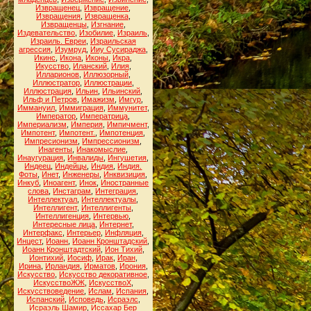
Извращенец
,
Извращение
,
Извращения
,
Извращенка
,
Извращенцы
,
Изгнание
,
Издевательство
,
Изобилие
,
Израиль
,
Израиль. Евреи
,
Израильская
агрессия
,
Изумруд
,
Ииу Сусираджа
,
Икинс
,
Икона
,
Иконы
,
Икра
,
Икусство
,
Иланский
,
Илия
,
Илларионов
,
Иллюзорный
,
Иллюстратор
,
Иллюстрации
,
Иллюстрация
,
Ильин
,
Ильинский
,
Ильф и Петров
,
Имажизм
,
Имгур
,
Иммануил
,
Иммиграция
,
Иммунитет
,
Император
,
Императрица
,
Империализм
,
Империя
,
Импичмент
,
Импотент
,
Импотент.
,
Импотенция
,
Импресионизм
,
Импрессионизм
,
Инагенты
,
Инакомыслие
,
Инаугурация
,
Инвалиды
,
Ингушетия
,
Индеец
,
Индейцы
,
Индия
,
Индия.
Фоты
,
Инет
,
Инженеры
,
Инквизиция
,
Инкуб
,
Иноагент
,
Инок
,
Иностранные
слова
,
Инстаграм
,
Интеграция
,
Интеллектуал
,
Интеллектуалы
,
Интеллигент
,
Интеллигенты
,
Интеллигенция
,
Интервью
,
Интересные лица
,
Интернет
,
Интерфакс
,
Интерьер
,
Инфляция
,
Инцест
,
Иоанн
,
Иоанн Кронштадский
,
Иоанн Кронштадтский
,
Ион Тихий
,
Ионтихий
,
Иосиф
,
Ирак
,
Иран
,
Ирина
,
Ирландия
,
Ирматов
,
Ирония
,
Искусство
,
Искусство декоративное
,
ИскусствоЖЖ
,
ИскусствоХ
,
Искусствоведение
,
Ислам
,
Испания
,
Испанский
,
Исповедь
,
Исраэлс
,
Исраэль Шамир
,
Иссахар Бер