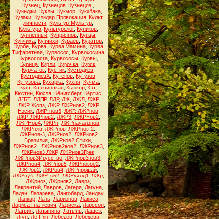
Кузнец
,
Кузнецов
,
Кузнецов.
,
Куинджи
,
Куклы
,
Кукмор
,
Кукобака
,
Кулаки
,
Кулидар Провокация
,
Культ
личности
,
Культур-Мультур
,
Культура
,
Культуролог
,
Куников
,
Купленный
,
Куприянов
,
Купцы
,
Купчиха
,
Купчихи
,
Кураев
,
Куратор
,
Курбе
,
Курва
,
Курва Мамина
,
Курва
Тифаретная
,
Курвосос
,
Курвососина
,
Курвососка
,
Курвососы
,
Курвы
,
Курица
,
Курли
,
Курочка
,
Курск
,
Курчатов
,
Кустик
,
Кустодиев
,
КустодиевХ
,
Кутепов
,
Кутузов
,
Кутузова
,
Кухарка
,
Кухня
,
Кучма
,
Куш
,
Кшесинская
,
Кьюкор
,
Кэт
,
Кюстин
,
Кюхля
,
Кёнигсберг
,
Кёртис
,
ЛГБТ
,
ЛДПР
,
ЛДР
,
ЛЖ
,
ЛЖЛ
,
ЛЖР
,
ЛЖР Жопа
,
ЛЖР ЛЖРнов2
,
ЛЖР
Носик
,
ЛЖР-нов3
,
ЛЖР. ЛЖРнов
,
ЛЖР. ЛЖРнов2
,
ЛЖР3
,
ЛЖРНов2
,
ЛЖРНов4
,
ЛЖРн
,
ЛЖРначалонов
,
ЛЖРнлв
,
ЛЖРнов
,
ЛЖРнов-2
,
ЛЖРнов-3
,
ЛЖРнов2
,
ЛЖРнов2
Бразилия
,
ЛЖРнов2 Стихи
,
ЛЖРнов2.
,
ЛЖРнов2нов2
,
ЛЖРнов3
,
ЛЖРнов3 ЛЖР
,
ЛЖРнов3Грек
,
ЛЖРнов3Икусство
,
ЛЖРнов3нов3
,
ЛЖРнов4
,
ЛЖРнов5
,
ЛЖРновое2
,
ЛЖРов2
,
ЛЖРов4
,
ЛЖРпрощай
,
ЛЖРпуб
,
ЛЖРтов2
,
ЛЖРуход1
,
ЛЖр
,
ЛЖрнов
,
ЛЖрнов2
,
Лавра
,
Лаврентий
,
Лавров
,
Лагеря
,
Лагуна
,
Ладен
,
Лазарева
,
Лангобард
,
Ландау
,
Ланкар
,
Лань
,
Ларионов
,
Лариса
,
Лариса Гнаткевич
,
Лариска
,
Ларссон
,
Латвия
,
Латынина
,
Латынь
,
Лашез
,
Лгун
,
Ле Пен
,
Лебедев
,
Лебедева
,