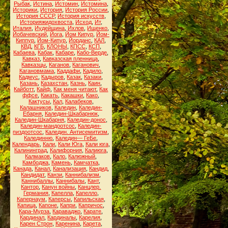
Рыбак
,
Истина
,
Истомин
,
Истомина
,
Историки
,
История
,
История России
,
История СССР
,
История искусств
,
Историяжидохвоста
,
Исход
,
Ит
,
Италия
,
Иудейщина
,
Ихлов
,
Ищенко
,
Йобачевский
,
Йога
,
Йом Кипур
,
Йом-
Киппур
,
Йом-Кипур
,
Йорданс
,
КАЛ
,
КВД
,
КГБ
,
КЛОНЫ
,
КПСС
,
КСП
,
Кабаева
,
Кабак
,
Кабаре
,
Кабо-Верде
,
Кавказ
,
Кавказская пленница
,
Кавказцы
,
Каганов
,
Каганович
,
Кагановмама
,
Каддафи
,
Кадило
,
Кадмус
,
Кадыров
,
Казак
,
Казаки
,
Казань
,
Казахстан
,
Казнь
,
Каин
,
Кайботт
,
Кайф
,
Как меня читают
,
Как
ффсе
,
Какать
,
Какашки
,
Како
,
Кактусы
,
Кал
,
Калабеков
,
Калашников
,
Каледин
,
Каледин-
Ебарня
,
Каледин-Шкабарнюк
,
Каледин-Шкабарня
,
Каледин-донос
,
Каледин-мандоотсос
,
Каледин-
пиздоотсос
,
Каледин. Антисемитизм
,
Калединню
,
Каледин— ГеБе
,
Календарь
,
Кали
,
Кали Юга
,
Кали юга
,
Калининград
,
Калифорния
,
Калиюга
,
Калмаков
,
Кало
,
Калюжный
,
Камбоджа
,
Камень
,
Камчатка
,
Канада
,
Канал
,
Канализация
,
Кандид
,
Кандидат
,
Канзи
,
Каннибализм
,
Каннибаллы
,
Каннибалы
,
Кант
,
Кантор
,
Канун войны
,
Канцлер.
Германия
,
Капелла
,
Капелло
,
Капернаум
,
Каперсы
,
Капильская
,
Капица
,
Капоне
,
Капри
,
Капричос
,
Кара-Мурза
,
Караваджо
,
Карате
,
Кардинал
,
Кардиналы
,
Карелия
,
Карен Строн
,
Каренина
,
Карета
,