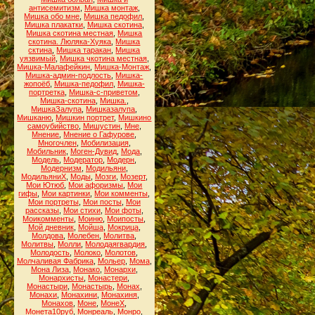
антисемитизм
,
Мишка монтаж
,
Мишка обо мне
,
Мишка педофил
,
Мишка плакатки
,
Мишка скотина
,
Мишка скотина местная
,
Мишка
скотина. Люляка-Хуяка
,
Мишка
сктина
,
Мишка таракан
,
Мишка
уязвимый
,
Мишка чкотина местная
,
Мишка-Малафейкин
,
Мишка-Монтаж
,
Мишка-админ-подлость
,
Мишка-
жопоёб
,
Мишка-педофил
,
Мишка-
портретка
,
Мишка-с-приветом
,
Мишка-скотина
,
Мишка.
,
МишкаЗалупа
,
Мишказалупа
,
Мишканю
,
Мишкин портрет
,
Мишкино
самоубийство
,
Мишустин
,
Мне
,
Мнение
,
Мнение о Гафурове
,
Многочлен
,
Мобилизация
,
Мобильник
,
Моген-Дувид
,
Мода
,
Модель
,
Модератор
,
Модерн
,
Модернизм
,
Модильяни
,
МодильяниХ
,
Моды
,
Мозги
,
Мозерт
,
Мои Ютюб
,
Мои афоризмы
,
Мои
гифы
,
Мои картинки
,
Мои комменты
,
Мои портреты
,
Мои посты
,
Мои
рассказы
,
Мои стихи
,
Мои фоты
,
Моикомменты
,
Моиню
,
Моипосты
,
Мой дневник
,
Мойша
,
Мокрица
,
Молдова
,
Молебен
,
Молитва
,
Молитвы
,
Молли
,
Молодаягвардия
,
Молодость
,
Молоко
,
Молотов
,
Молчаливая Фабрика
,
Мольер
,
Мома
,
Мона Лиза
,
Монако
,
Монархи
,
Монархисты
,
Монастери
,
Монастыри
,
Монастырь
,
Монах
,
Монахи
,
Монахини
,
Монахиня
,
Монахов
,
Моне
,
МонеХ
,
Монета10руб
,
Монреаль
,
Монро
,