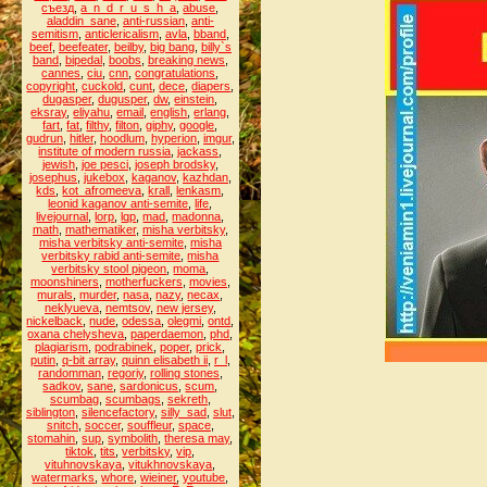
съезд
,
a_n_d_r_u_s_h_a
,
abuse
,
aladdin_sane
,
anti-russian
,
anti-
semitism
,
anticlericalism
,
avla
,
bband
,
beef
,
beefeater
,
beilby
,
big bang
,
billy`s
band
,
bipedal
,
boobs
,
breaking news
,
cannes
,
ciu
,
cnn
,
congratulations
,
copyright
,
cuckold
,
cunt
,
dece
,
diapers
,
dugasper
,
dugusper
,
dw
,
einstein
,
eksray
,
eliyahu
,
email
,
english
,
erlang
,
fart
,
fat
,
filthy
,
filton
,
giphy
,
google
,
gudrun
,
hitler
,
hoodlum
,
hyperion
,
imgur
,
institute of modern russia
,
jackass
,
jewish
,
joe pesci
,
joseph brodsky
,
josephus
,
jukebox
,
kaganov
,
kazhdan
,
kds
,
kot_afromeeva
,
krall
,
lenkasm
,
leonid kaganov anti-semite
,
life
,
livejournal
,
lorp
,
lqp
,
mad
,
madonna
,
math
,
mathematiker
,
misha verbitsky
,
misha verbitsky anti-semite
,
misha
verbitsky rabid anti-semite
,
misha
verbitsky stool pigeon
,
moma
,
moonshiners
,
motherfuckers
,
movies
,
murals
,
murder
,
nasa
,
nazy
,
necax
,
neklyueva
,
nemtsov
,
new jersey
,
nickelback
,
nude
,
odessa
,
olegmi
,
ontd
,
oxana chelysheva
,
paperdaemon
,
phd
,
plagiarism
,
podrabinek
,
poper
,
prick
,
putin
,
q-bit array
,
quinn elisabeth ii
,
r_l
,
randomman
,
regoriy
,
rolling stones
,
sadkov
,
sane
,
sardonicus
,
scum
,
scumbag
,
scumbags
,
sekreth
,
siblington
,
silencefactory
,
silly_sad
,
slut
,
snitch
,
soccer
,
souffleur
,
space
,
stomahin
,
sup
,
symbolith
,
theresa may
,
tiktok
,
tits
,
verbitsky
,
vip
,
vituhnovskaya
,
vitukhnovskaya
,
watermarks
,
whore
,
wieiner
,
youtube
,