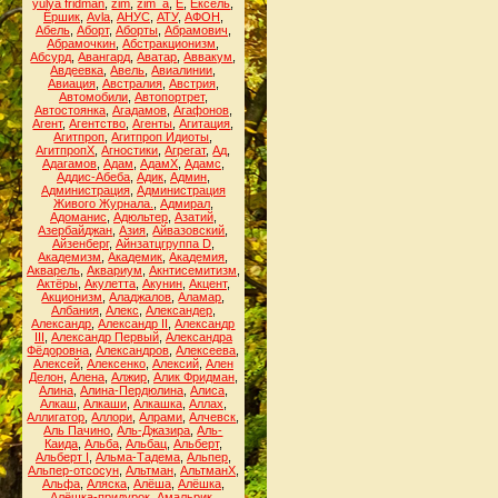
yulya fridman
,
zim
,
zim_a
,
Ё
,
Ёксель
,
Ёршик
,
Аvla
,
АНУС
,
АТУ
,
АФОН
,
Абель
,
Аборт
,
Аборты
,
Абрамович
,
Абрамочкин
,
Абстракционизм
,
Абсурд
,
Авангард
,
Аватар
,
Аввакум
,
Авдеевка
,
Авель
,
Авиалинии
,
Авиация
,
Австралия
,
Австрия
,
Автомобили
,
Автопортрет
,
Автостоянка
,
Агадамов
,
Агафонов
,
Агент
,
Агентство
,
Агенты
,
Агитация
,
Агитпроп
,
Агитпроп Идиоты
,
АгитпропХ
,
Агностики
,
Агрегат
,
Ад
,
Адагамов
,
Адам
,
АдамХ
,
Адамс
,
Аддис-Абеба
,
Адик
,
Админ
,
Администрация
,
Администрация
Живого Журнала.
,
Адмирал
,
Адоманис
,
Адюльтер
,
Азатий
,
Азербайджан
,
Азия
,
Айвазовский
,
Айзенберг
,
Айнзатцгруппа D
,
Академизм
,
Академик
,
Академия
,
Акварель
,
Аквариум
,
Акнтисемитизм
,
Актёры
,
Акулетта
,
Акунин
,
Акцент
,
Акционизм
,
Аладжалов
,
Аламар
,
Албания
,
Алекс
,
Александер
,
Александр
,
Александр II
,
Александр
III
,
Александр Первый
,
Александра
Фёдоровна
,
Александров
,
Алексеева
,
Алексей
,
Алексенко
,
Алексий
,
Ален
Делон
,
Алена
,
Алжир
,
Алик Фридман
,
Алина
,
Алина-Пердюлина
,
Алиса
,
Алкаш
,
Алкаши
,
Алкашка
,
Аллах
,
Аллигатор
,
Аллори
,
Алрами
,
Алчевск
,
Аль Пачино
,
Аль-Джазира
,
Аль-
Каида
,
Альба
,
Альбац
,
Альберт
,
Альберт I
,
Альма-Тадема
,
Альпер
,
Альпер-отсосун
,
Альтман
,
АльтманХ
,
Альфа
,
Аляска
,
Алёша
,
Алёшка
,
Алёшка-придурок
,
Амальрик
,