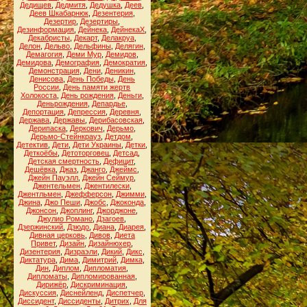
Дедищев
,
Дедмитя
,
Дедушка
,
Деев
,
Деев Шкабарнюк
,
Дезентерия
,
Дезертир
,
Дезертиры
,
Дезинформация
,
Дейнека
,
ДейнекаХ
,
Декабристы
,
Декарт
,
Делакруа
,
Делон
,
Дельво
,
Дельфины
,
Делягин
,
Демагогия
,
Деми Мур
,
Демидов
,
Демидова
,
Демография
,
Демократия
,
Демонстрация
,
Дени
,
Деникин
,
Денисова
,
День Победы
,
День
России
,
День памяти жертв
Холокоста
,
День рождения
,
Деньги
,
Деньрождения
,
Депардье
,
Депортация
,
Депрессия
,
Деревня
,
Держава
,
Державы
,
Дерибасовская
,
Дерипаска
,
Деркович
,
Дерьмо
,
Дерьмо-Стейнкрауз
,
Детдом
,
Детектив
,
Дети
,
Дети Украины
,
Детки
,
Деткоёбы
,
Детоторговец
,
Детсад
,
Детская смертность
,
Дефицит
,
Дешёвка
,
Джаз
,
Джанго
,
Джеймс
,
Джейн Пауэлл
,
Джейн Сеймур
,
Джентельмен
,
Джентилески
,
Джентльмен
,
Джефферсон
,
Джимми
,
Джина
,
Джо Пеши
,
Джобс
,
Джоконда
,
Джонсон
,
Джоплинг
,
Джорджоне
,
Джулио Романо
,
Дзагоев
,
Дзержинский
,
Дзюдо
,
Диана
,
Диарея
,
Дивная церковь
,
Дивов
,
Диета
Привет
,
Дизайн
,
Дизайнюхер
,
Дизентерия
,
Дизраэли
,
Дикий
,
Дикс
,
Диктатура
,
Дима
,
Димитрий
,
Димка
,
Дин
,
Диплом
,
Дипломатия
,
Дипломаты
,
Дипломированная
,
Дирижёр
,
Дискриминация
,
Дискуссия
,
Диснейленд
,
Диспетчер
,
Диссидент
,
Диссиденты
,
Дитрих
,
Для