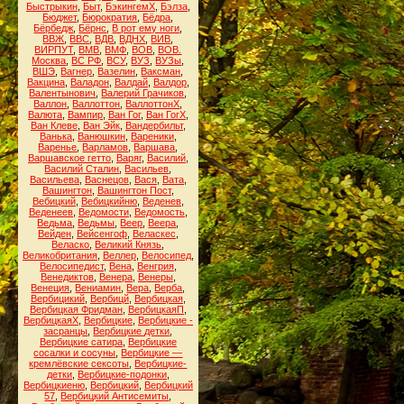
Быстрыкин
,
Быт
,
БэкингемХ
,
Бэлза
,
Бюджет
,
Бюрократия
,
Бёдра
,
Бёрбедж
,
Бёрнс
,
В рот ему ноги
,
ВВЖ
,
ВВС
,
ВДВ
,
ВДНХ
,
ВИВ
,
ВИРПУТ
,
ВМВ
,
ВМФ
,
ВОВ
,
ВОВ.
Москва
,
ВС РФ
,
ВСУ
,
ВУЗ
,
ВУЗы
,
ВШЭ
,
Вагнер
,
Вазелин
,
Ваксман
,
Вакцина
,
Валадон
,
Валдай
,
Валдор
,
Валентынович
,
Валерий Грачиков
,
Валлон
,
Валлоттон
,
ВаллоттонХ
,
Валюта
,
Вампир
,
Ван Гог
,
Ван ГогХ
,
Ван Клеве
,
Ван Эйк
,
Вандербильт
,
Ванька
,
Ванюшкин
,
Вареники
,
Варенье
,
Варламов
,
Варшава
,
Варшавское гетто
,
Варяг
,
Василий
,
Василий Сталин
,
Васильев
,
Васильева
,
Васнецов
,
Вася
,
Вата
,
Вашингтон
,
Вашингтон Пост
,
Вебицкий
,
Вебицкийню
,
Веденев
,
Веденеев
,
Ведомости
,
Ведомость
,
Ведьма
,
Ведьмы
,
Веер
,
Веера
,
Вейден
,
Вейсенгоф
,
Веласкес
,
Веласко
,
Великий Князь
,
Великобритания
,
Веллер
,
Велосипед
,
Велосипедист
,
Вена
,
Венгрия
,
Венедиктов
,
Венера
,
Венеры
,
Венеция
,
Вениамин
,
Вера
,
Верба
,
Вербицикий
,
Вербицй
,
Вербицкая
,
Вербицкая Фридман
,
ВербицкаяП
,
ВербицкаяХ
,
Вербицкие
,
Вербицкие -
засранцы
,
Вербицкие детки
,
Вербицкие сатира
,
Вербицкие
сосалки и сосуны
,
Вербицкие —
кремлёвские сексоты
,
Вербицкие-
детки
,
Вербицкие-подонки
,
Вербицкиеню
,
Вербицкий
,
Вербицкий
57
,
Вербицкий Антисемиты
,