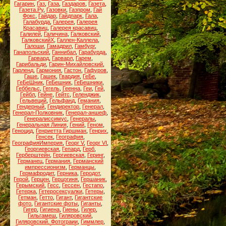
Гагарин
,
Газ
,
Газа
,
Газдаров
,
Газета
,
Газета.Ру
,
Газовки
,
Газпром
,
Гай
Фокс
,
Гайдар
,
Гайдпарк
,
Гала
,
Галабурда
,
Галерея
,
Галерея
Красавиц
,
Галерея красавиц
,
Галилей
,
Галичина
,
Галковский
,
ГалковскийХ
,
Галлен-Каллела
,
Галоши
,
Гамадрил
,
Гамбург
,
Ганапольский
,
Ганнибал
,
Гарабурда
,
Гарвард
,
Гарварл
,
Гарем
,
Гарибальди
,
Гарин-Михайловский
,
Гарленд
,
Гармония
,
Гастон
,
Гафуров
,
Гаше
,
Гашек
,
Гвардия
,
ГеБе
,
ГеБеШник
,
ГеБешник
,
ГеБешники
,
Геббельс
,
Гегель
,
Геенна
,
Геи
,
Гей
,
Гейбл
,
Гейне
,
Гейтс
,
Геленджик
,
Гельвеций
,
Гельфанд
,
Гемания
,
Гендерный
,
Гендиректор
,
Генерал
,
Генерал-Полковник
,
Генерал-аншеф
,
Генералиссимус
,
Генералы
,
Генеральная Линия
,
Гений
,
Геном
,
Геноцид
,
Генриетта Гиршман
,
Генрих
,
Генсек
,
География
,
ГеографияИмперия
,
Георг V
,
Георг VI
,
Георгиевская
,
Гепард
,
Герб
,
Герберштейн
,
Гергиевская
,
Геринг
,
Германец
,
Германия
,
Германский
импрессионизм
,
Германцы
,
Гермафродит
,
Герника
,
Геродот
,
Герой
,
Герцен
,
Герцогиня
,
Гершаник
,
Герымский
,
Гесс
,
Гессен
,
Гестапо
,
Гетерка
,
Гетеросексуалки
,
Гетеры
,
Гетман
,
Гетто
,
Гигант
,
Гигантские
фото
,
Гигантские фоты
,
Гиганты
,
Гигер
,
Гигиена
,
Гиены
,
Гилер
,
Гильгамеш
,
Гиляровский
,
Гиляровский. Фотограии
,
Гиммлер
,