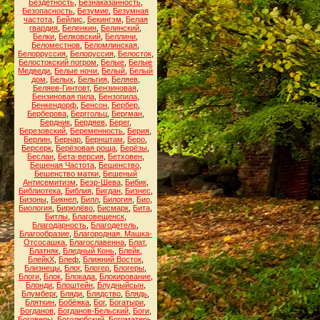
Бездетность
,
Безнаказанность
,
Безопасность
,
Безумие
,
Безумная
частота
,
Бейлис
,
Бекингэм
,
Белая
гвардия
,
Беленкин
,
Белинский
,
Белки
,
Белковский
,
Беллини
,
Беломестнов
,
Беломлинская
,
Белорруссия
,
Белоруссия
,
Белосток
,
Белостокский погром
,
Белые
,
Белые
Медведи
,
Белые ночи
,
Белый
,
Белый
дом
,
Белых
,
Бельгия
,
Беляев
,
Беляев-Гинтовт
,
Бензиновая
,
Бензиновая пила
,
Бензопила
,
Бенкендорф
,
Бенсон
,
Бербер
,
Берберова
,
Берггольц
,
Бергман
,
Бердник
,
Бердяев
,
Берег
,
Березовский
,
Беременность
,
Берия
,
Берлин
,
Бернар
,
Бернштам
,
Беро
,
Берсерк
,
Берёзовая роща
,
Берёзы
,
Беслан
,
Бета-версия
,
Бетховен
,
Бешеная Частота
,
Бешенство
,
Бешенство матки
,
Бешеный
Антисемитизм
,
Беэр-Шева
,
Бибик
,
Библиотека
,
Библия
,
Бигдан
,
Бизнес
,
Бизоны
,
Бикнел
,
Билл
,
Билогия
,
Био
,
Биология
,
Бирюлёво
,
Бисмарк
,
Бита
,
Битлы
,
Благовещенск
,
Благодарность
,
Благодетель
,
Благообразие
,
Благородная. Машка-
Отсосашка
,
Благославенна
,
Блат
,
Блатняк
,
Бледный Конь
,
Блейк
,
БлейкХ
,
Блеф
,
Ближний Восток
,
Близнецы
,
Блог
,
Блогер
,
Блогеры
,
Блоги
,
Блок
,
Блокада
,
Блокирование
,
Блонди
,
Блоштейн
,
Блудныйсын
,
Блумберг
,
Бляди
,
Блядство
,
Блядь
,
Бляткин
,
Бобёжка
,
Бог
,
Богатыри
,
Богданов
,
Богданов-Бельский
,
Боги
,
Боговеры
,
Боголюбский
,
Богоматерь
,