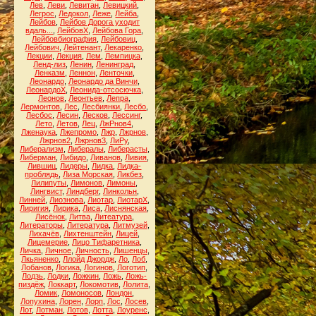
Лев
,
Леви
,
Левитан
,
Левицкий
,
Легрос
,
Ледокол
,
Леже
,
Лейба
,
Лейбов
,
Лейбов Дорога уходит
вдаль...
,
ЛейбовХ
,
Лейбова Гора
,
Лейбовбиография
,
Лейбовиц
,
Лейбович
,
Лейтенант
,
Лекаренко
,
Лекции
,
Лекция
,
Лем
,
Лемпицка
,
Ленд-лиз
,
Ленин
,
Ленинград
,
Ленказм
,
Леннон
,
Ленточки
,
Леонардо
,
Леонардо да Винчи
,
ЛеонардоХ
,
Леонида-отсосючка
,
Леонов
,
Леонтьев
,
Лепра
,
Лермонтов
,
Лес
,
Лесбиянки
,
Лесбо
,
Лесбос
,
Лесин
,
Лесков
,
Лессинг
,
Лето
,
Летов
,
Лец
,
ЛжРнов4
,
Лженаука
,
Лжепромо
,
Лжр
,
Лжрнов
,
Лжрнов2
,
Лжрнов3
,
ЛиРу
,
Либерализм
,
Либералы
,
Либерасты
,
Либерман
,
Либидо
,
Ливанов
,
Ливия
,
Лившиц
,
Лидеры
,
Лидка
,
Лидка-
проблядь
,
Лиза Морская
,
Ликбез
,
Лилипуты
,
Лимонов
,
Лимоны
,
Лингвист
,
Линдберг
,
Линкольн
,
Линней
,
Лиознова
,
Лиотар
,
ЛиотарХ
,
Лиригия
,
Лирика
,
Лиса
,
Лиснянская
,
Лисёнок
,
Литва
,
Литеатура
,
Литераторы
,
Литература
,
Литмузей
,
Лихачёв
,
Лихтенштейн
,
Лицей
,
Лицемерие
,
Лицо Тифаретника
,
Личка
,
Личное
,
Личность
,
Лишенцы
,
Лкьяненко
,
Ллойд Джордж
,
Ло
,
Лоб
,
Лобанов
,
Логика
,
Логинов
,
Логотип
,
Лодзь
,
Лодки
,
Ложкин
,
Ложь
,
Ложь-
пиздёж
,
Локкарт
,
Локомотив
,
Лолита
,
Ломик
,
Ломоносов
,
Лондон
,
Лопухина
,
Лорен
,
Лорп
,
Лос
,
Лосев
,
Лот
,
Лотман
,
Лотов
,
Лотта
,
Лоуренс
,