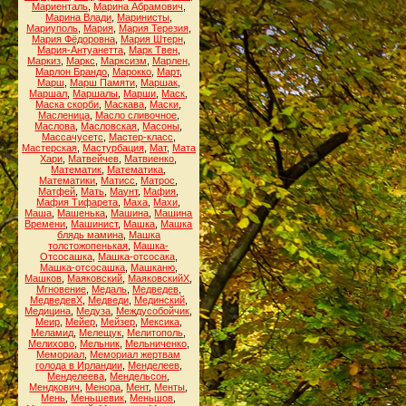
Мариенталь
,
Марина Абрамович
,
Марина Влади
,
Маринисты
,
Мариуполь
,
Мария
,
Мария Терезия
,
Мария Фёдоровна
,
Мария Штерн
,
Мария-Антуанетта
,
Марк Твен
,
Маркиз
,
Маркс
,
Марксизм
,
Марлен
,
Марлон Брандо
,
Марокко
,
Март
,
Марш
,
Марш Памяти
,
Маршак
,
Маршал
,
Маршалы
,
Марши
,
Маск
,
Маска скорби
,
Маскава
,
Маски
,
Масленица
,
Масло сливочное
,
Маслова
,
Масловская
,
Масоны
,
Массачусетс
,
Мастер-класс
,
Мастерская
,
Мастурбация
,
Мат
,
Мата
Хари
,
Матвейчев
,
Матвиенко
,
Математик
,
Математика
,
Математики
,
Матисс
,
Матрос
,
Матфей
,
Мать
,
Маунт
,
Мафия
,
Мафия Тифарета
,
Маха
,
Махи
,
Маша
,
Машенька
,
Машина
,
Машина
Времени
,
Машинист
,
Машка
,
Машка
блядь мамина
,
Машка
толстожопенькая
,
Машка-
Отсосашка
,
Машка-отсосака
,
Машка-отсосашка
,
Машканю
,
Машков
,
Маяковский
,
МаяковскийХ
,
Мгновение
,
Медаль
,
Медведев
,
МедведевХ
,
Медведи
,
Мединский
,
Медицина
,
Медуза
,
Междусобойчик
,
Меир
,
Мейер
,
Мейзер
,
Мексика
,
Меламид
,
Мелещук
,
Мелитополь
,
Мелихово
,
Мельник
,
Мельниченко
,
Мемориал
,
Мемориал жертвам
голода в Ирландии
,
Менделеев
,
Менделеева
,
Мендельсон
,
Мендкович
,
Менора
,
Мент
,
Менты
,
Мень
,
Меньшевик
,
Меньшов
,