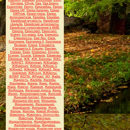
Ебулина
,
Ебуля
,
Ева
,
Ева Браун
,
Евангелие
,
Евнух
,
Евразийцы
,
Евреи
,
Евреи VIP
,
Евреи Каледин
,
Евреи
ЛЖРнов
,
Евреи-герои
,
Евреи.
Антисемитизм
,
Еврейка
,
Еврейки
,
Еврейская мудрость
,
Еврейская
свадьба
,
Еврейские антисемиты
,
Еврейское сопротивление в ВМВ
,
Европа
,
Евросовет
,
Евросоюз
,
Египет
,
Его мама
,
Еда
,
Единорог
,
Единороссы
,
Ежи Лец
,
Ежов
,
Екатерина
,
Екатерина II
,
Екатерина
Великая
,
Елена
,
Елизавета
,
Елизавета II
,
Ельцин
,
Емелин
,
Ереван
,
Ереи
,
Еременко
,
Ерунда
,
Есенин
,
Еськов
,
Ефимов
,
Ефимова
,
Ефремов
,
ЖЖ
,
ЖЖ. Блогеры
,
ЖЖ1
,
ЖЖНЕТ
,
ЖЖжурнал
,
ЖЖзабан
,
ЖЖимпорт
,
ЖЖнов
,
ЖЖнов-3
,
ЖЖнов2
,
ЖЖнов3
,
ЖЖнов3. День
рождения
,
ЖЖуход
,
ЖЖфоты
,
ЖЛЖР
,
ЖОПА
,
ЖРнов2
,
ЖУ
,
Жаба
,
Жадность
,
Жалоба
,
Жалобы
,
Жандармы
,
Жанна
,
Жанр
,
Жанры
,
Жара
,
Жаргон
,
Жариков
,
Жванецкий
,
ЖеЖешка
,
Железная дорога
,
Жена
,
Жених
,
Женоненавистник
,
Женский
,
Женский портрет
,
Женщина
,
Женщина обо мне
,
Женщины
,
Женщиныню
,
Женщиныню.
Фридманню
,
Женщиню
,
Женя
,
Жером
,
Жертвы
,
Живой Журнал
,
Живопись
,
Живопись. Искусство
,
Животное
,
Животные
,
Жидоаллергина
,
Жидобандеровцы
,
Жидобандэровцы
,
Жидовка
,
Жидовская морда
,
Жидовские алые