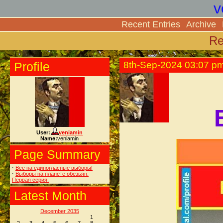
v
Recent Entries
Archive
Re
Profile
8th-Sep-2024 03:07 p
User:
veniamin
Name:
veniamin
Page Summary
·
Все на единогласные выборы!
·
Выборы на планете обезьян.
Первая серия.
Latest Month
December 2035
1