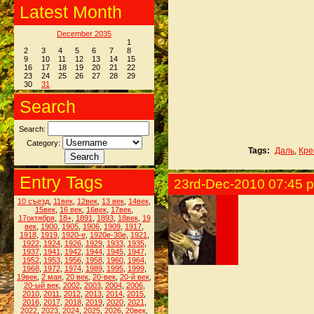
Latest Month
December 2035
1
2
3
4
5
6
7
8
9
10
11
12
13
14
15
16
17
18
19
20
21
22
23
24
25
26
27
28
29
30
31
Search
Search:
Category:
Tags:
Даль
,
Кре
Entry Tags
23rd-Dec-2010 07:45 
10 съезд
,
11век
,
12век
,
13 век
,
14век
,
15век
,
16 век
,
16век
,
17век
,
17октября
,
18+
,
1891
,
1893
,
18век
,
19
век
,
1900
,
1905
,
1906
,
1909
,
1917
,
1918
,
1919
,
1920-е
,
1920е-30е
,
1921
,
1922
,
1924
,
1926
,
1929
,
1933
,
1935
,
1937
,
1941
,
1942
,
1944
,
1945
,
1947
,
1952
,
1953
,
1956
,
1958
,
1960
,
1964
,
1968
,
1972
,
1974
,
1989
,
1995
,
1999
,
19век
,
2 мая
,
20 век
,
20-век
,
20-й век
,
20-ый век
,
2002
,
2003
,
2004
,
2006
,
2010
,
2011
,
2012
,
2013
,
2014
,
2015
,
2016
,
2017
,
2018
,
2019
,
2020
,
2021
,
2022
,
2023
,
2024
,
2025
,
2026
,
20век
,