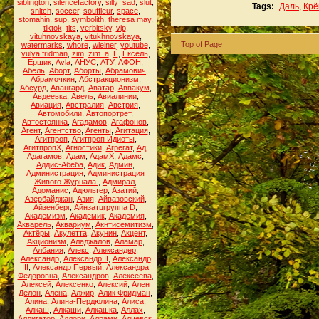
siblington
,
silencefactory
,
silly_sad
,
slut
,
Tags:
Даль
,
Крё
snitch
,
soccer
,
souffleur
,
space
,
stomahin
,
sup
,
symbolith
,
theresa may
,
tiktok
,
tits
,
verbitsky
,
vip
,
vituhnovskaya
,
vitukhnovskaya
,
Top of Page
watermarks
,
whore
,
wieiner
,
youtube
,
yulya fridman
,
zim
,
zim_a
,
Ё
,
Ёксель
,
Ёршик
,
Аvla
,
АНУС
,
АТУ
,
АФОН
,
Абель
,
Аборт
,
Аборты
,
Абрамович
,
Абрамочкин
,
Абстракционизм
,
Абсурд
,
Авангард
,
Аватар
,
Аввакум
,
Авдеевка
,
Авель
,
Авиалинии
,
Авиация
,
Австралия
,
Австрия
,
Автомобили
,
Автопортрет
,
Автостоянка
,
Агадамов
,
Агафонов
,
Агент
,
Агентство
,
Агенты
,
Агитация
,
Агитпроп
,
Агитпроп Идиоты
,
АгитпропХ
,
Агностики
,
Агрегат
,
Ад
,
Адагамов
,
Адам
,
АдамХ
,
Адамс
,
Аддис-Абеба
,
Адик
,
Админ
,
Администрация
,
Администрация
Живого Журнала.
,
Адмирал
,
Адоманис
,
Адюльтер
,
Азатий
,
Азербайджан
,
Азия
,
Айвазовский
,
Айзенберг
,
Айнзатцгруппа D
,
Академизм
,
Академик
,
Академия
,
Акварель
,
Аквариум
,
Акнтисемитизм
,
Актёры
,
Акулетта
,
Акунин
,
Акцент
,
Акционизм
,
Аладжалов
,
Аламар
,
Албания
,
Алекс
,
Александер
,
Александр
,
Александр II
,
Александр
III
,
Александр Первый
,
Александра
Фёдоровна
,
Александров
,
Алексеева
,
Алексей
,
Алексенко
,
Алексий
,
Ален
Делон
,
Алена
,
Алжир
,
Алик Фридман
,
Алина
,
Алина-Пердюлина
,
Алиса
,
Алкаш
,
Алкаши
,
Алкашка
,
Аллах
,
Аллигатор
,
Аллори
,
Алрами
,
Алчевск
,