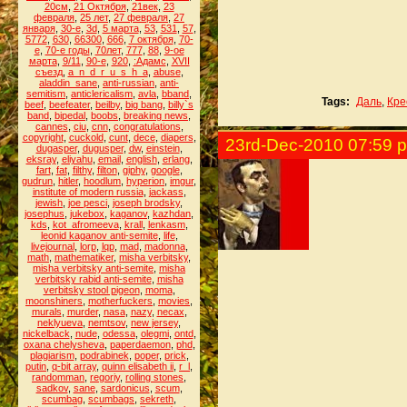
20см
,
21 Октября
,
21век
,
23
февраля
,
25 лет
,
27 февраля
,
27
января
,
30-е
,
3d
,
5 марта
,
53
,
531
,
57
,
5772
,
630
,
66300
,
666
,
7 октября
,
70-
е
,
70-е годы
,
70лет
,
777
,
88
,
9-ое
марта
,
9/11
,
90-е
,
920
,
:Адамс
,
XVII
съезд
,
a_n_d_r_u_s_h_a
,
abuse
,
aladdin_sane
,
anti-russian
,
anti-
semitism
,
anticlericalism
,
avla
,
bband
,
Tags:
Даль
,
Кре
beef
,
beefeater
,
beilby
,
big bang
,
billy`s
band
,
bipedal
,
boobs
,
breaking news
,
cannes
,
ciu
,
cnn
,
congratulations
,
copyright
,
cuckold
,
cunt
,
dece
,
diapers
,
23rd-Dec-2010 07:59 
dugasper
,
dugusper
,
dw
,
einstein
,
eksray
,
eliyahu
,
email
,
english
,
erlang
,
fart
,
fat
,
filthy
,
filton
,
giphy
,
google
,
gudrun
,
hitler
,
hoodlum
,
hyperion
,
imgur
,
institute of modern russia
,
jackass
,
jewish
,
joe pesci
,
joseph brodsky
,
josephus
,
jukebox
,
kaganov
,
kazhdan
,
kds
,
kot_afromeeva
,
krall
,
lenkasm
,
leonid kaganov anti-semite
,
life
,
livejournal
,
lorp
,
lqp
,
mad
,
madonna
,
math
,
mathematiker
,
misha verbitsky
,
misha verbitsky anti-semite
,
misha
verbitsky rabid anti-semite
,
misha
verbitsky stool pigeon
,
moma
,
moonshiners
,
motherfuckers
,
movies
,
murals
,
murder
,
nasa
,
nazy
,
necax
,
neklyueva
,
nemtsov
,
new jersey
,
nickelback
,
nude
,
odessa
,
olegmi
,
ontd
,
oxana chelysheva
,
paperdaemon
,
phd
,
plagiarism
,
podrabinek
,
poper
,
prick
,
putin
,
q-bit array
,
quinn elisabeth ii
,
r_l
,
randomman
,
regoriy
,
rolling stones
,
sadkov
,
sane
,
sardonicus
,
scum
,
scumbag
,
scumbags
,
sekreth
,