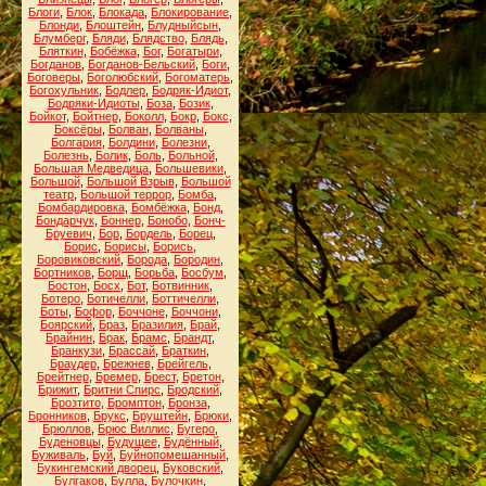
Блоги
,
Блок
,
Блокада
,
Блокирование
,
Блонди
,
Блоштейн
,
Блудныйсын
,
Блумберг
,
Бляди
,
Блядство
,
Блядь
,
Бляткин
,
Бобёжка
,
Бог
,
Богатыри
,
Богданов
,
Богданов-Бельский
,
Боги
,
Боговеры
,
Боголюбский
,
Богоматерь
,
Богохульник
,
Бодлер
,
Бодряк-Идиот
,
Бодряки-Идиоты
,
Боза
,
Бозик
,
Бойкот
,
Бойтнер
,
Боколл
,
Бокр
,
Бокс
,
Боксёры
,
Болван
,
Болваны
,
Болгария
,
Болдини
,
Болезни
,
Болезнь
,
Болик
,
Боль
,
Больной
,
Большая Медведица
,
Большевики
,
Большой
,
Большой Взрыв
,
Большой
театр
,
Большой террор
,
Бомба
,
Бомбардировка
,
Бомбёжка
,
Бонд
,
Бондарчук
,
Боннер
,
Бонобо
,
Бонч-
Бруевич
,
Бор
,
Бордель
,
Борец
,
Борис
,
Борисы
,
Борись
,
Боровиковский
,
Борода
,
Бородин
,
Бортников
,
Борщ
,
Борьба
,
Босбум
,
Бостон
,
Босх
,
Бот
,
Ботвинник
,
Ботеро
,
Ботичелли
,
Боттичелли
,
Боты
,
Бофор
,
Боччоне
,
Боччони
,
Боярский
,
Браз
,
Бразилия
,
Брай
,
Брайнин
,
Брак
,
Брамс
,
Брандт
,
Бранкузи
,
Брассай
,
Браткин
,
Браудер
,
Брежнев
,
Брейгель
,
Брейтнер
,
Бремер
,
Брест
,
Бретон
,
Брижит
,
Бритни Спирс
,
Бродский
,
Брозтито
,
Бромптон
,
Бронза
,
Бронников
,
Брукс
,
Бруштейн
,
Брюки
,
Брюллов
,
Брюс Виллис
,
Бугеро
,
Буденовцы
,
Будущее
,
Будённый
,
Буживаль
,
Буй
,
Буйнопомешанный
,
Букингемский дворец
,
Буковский
,
Булгаков
,
Булла
,
Булочкин
,