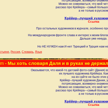
потрясающие, всемирно-знамени
Можно не сомневаться, что мой че
рассказ про Крёйера---самый большой
а не только в русском
Крёйер--лучший художни
Ссылка
Про остальных художников в журнале, особенно про
На международном фронте слава и интерес к моим блога
Дальше уже некуда.
Но НЕ НУЖЕН нам И-нет Турецкий и Турция нам не
стьяне
,
Россия
,
Словарь
,
Язык
pm
- Мы хоть словаря Даля и в руках не держали
Оказывается, что какой-то датский фото-сайт (Дания) 
их лучшего художника Крёйера. Ка
на их сайте не было этих 
Крёйер--лучший художник Дании, у
потрясающие, всемирно-знамени
Можно не сомневаться, что мой че
рассказ про Крёйера---самый большой
а не только в русском
Крёйер--лучший художни
Ссылка