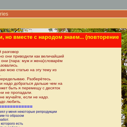
ies
, но вместе с народом знаем... (повторение
й разговор
но они приводили как величайший
и они (пара: муж и жена)словарём
ьзовались.
аю мою статью на эту тему из
.
переделываю. Разберётесь.
и надо добраться дальше чем на
может быть я перемещу с десяток
они не пропадали.
не мучайте, если не надо.
адо любить.
============
взял у меня некоторые репродукции
ким-то образом
работ.
 которого есть