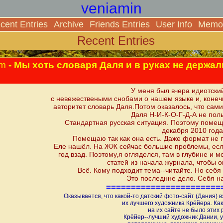
veniamin
cent Entries
Archive
Friends Entries
User Info
Memor
Recent Entries
am
- Мы хоть словаря Даля и в руках не держали
У меня был вчера идиотски
с невежествеными снобами о нашем языке и, конеч
авторитет словарь Даля.Потом оказалось, что сам
Даля Н-И-К-О-Г-Д-А не пол
Стандартная русская ситуация. Поэтому помещ
декабря 2010 года
Помещаю так как она есть. Даже формат не 
Еле нашёл. На ЖЖ сейчас большие проблемы, есл
год взад. Поэтому,я огляделся, там в глубине и 
статей из начала журнала, чтобы 
Всё. Кому подходит тема--читайте. Но себя 
Это последнне дело. Себя н
=======================
Оказывается, что какой-то датский фото-сайт (Дания) 
их лучшего художника Крёйера. Ка
на их сайте не было этих 
Крёйер--лучший художник Дании, у