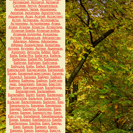
Артемизия
,
Артемуй
,
Артемуй
Сисярик
,
Артур
,
Архангельск
,
Архимед. Чапек
,
Архипенко
,
Архипов
,
Архипова
,
Архитектура
,
Аршакуни
,
Асад
,
Асатий
,
Ассистент
,
Астер
,
Астрахань
,
Астронавты
,
Астрономы
,
Астрофизика
,
Атака
,
Атаки
,
Атеизм
,
Атеисты
,
Атлантида
,
Атомная бомба
,
Атомная война
,
Атомная подлодка
,
Аукционы
,
Аутизм
,
Афанасьев
,
Афганистан
,
Афедрон
,
Афины
,
Афоризмы
,
Африка
,
Ахмадулина
,
Ахматова
,
Ахуеев
,
Ахуеево
,
Ацтеки
,
Ашкенази
,
Аэропорт
,
Аятолла
,
БАБЫ
,
БЫК
,
Баба
,
Баба-Яга
,
Баба-яга
,
Бабель
,
Бабизмы
,
Бабий Яр
,
Бабицкая
,
Бабочки
,
Бабурин
,
Бабучина
,
Бабушка
,
Бабы
,
Бабьё
,
Бавария
,
Бавильский
,
Багдасарова
,
Багрицкий
,
Базар
,
Базарный аристократ
,
Базиль
,
БазильХ
,
Базыма
,
Байден
,
Байкал
,
Байкер
,
Байкеры
,
Байрон
,
Байя кон
диас
,
Бакалович
,
Баклан
,
Бакстер
,
Бакунин
,
Бакушинская
,
Балабурда
,
Балалаечник
,
Балалайкин
,
Балалайкн
,
Балет
,
Балин
,
Балморал
,
Балотелли
,
Бальдунг
,
БальдунгХ
,
Бальзак
,
Бальтерманц
,
Бальтюс
,
Бан
,
Банальность
,
Бандера
,
Бандерша
,
Банджо
,
Бандиты
,
Банионис
,
Банк
,
Банки
,
Банкир
,
Банкротство
,
Баня
,
Бар-сука
,
Барабанов
,
Барабанщица
,
Барак
,
Бараки
,
Барбаросса
,
Барби
,
Барбизонцы
,
Барбра
,
Бард
,
Барды
,
Баре
,
Барков
,
Бармин
,
Барнс
,
Барокко
,
Барон
,
Барриса
,
Барсук
,