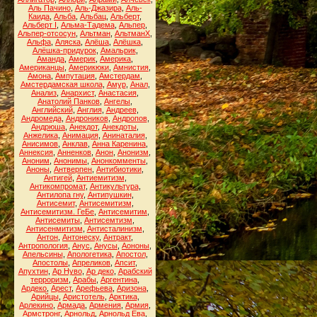
Аль Пачино
,
Аль-Джазира
,
Аль-
Каида
,
Альба
,
Альбац
,
Альберт
,
Альберт I
,
Альма-Тадема
,
Альпер
,
Альпер-отсосун
,
Альтман
,
АльтманХ
,
Альфа
,
Аляска
,
Алёша
,
Алёшка
,
Алёшка-придурок
,
Амальрик
,
Аманда
,
Америк
,
Америка
,
Американцы
,
Америкюки
,
Амнистия
,
Амона
,
Ампутация
,
Амстердам
,
Амстердамская школа
,
Амур
,
Анал
,
Анализ
,
Анархист
,
Анастасия
,
Анатолий Панков
,
Ангелы
,
Английский
,
Англия
,
Андреев
,
Андромеда
,
Андроников
,
Андропов
,
Андрюша
,
Анекдот
,
Анекдоты
,
Анжелика
,
Анимация
,
Анинаталия
,
Анисимов
,
Анклав
,
Анна Каренина
,
Аннексия
,
Анненков
,
Анон
,
Анонизм
,
Аноним
,
Анонимы
,
Анонкомменты
,
Аноны
,
Антверпен
,
Антибиотики
,
Антигей
,
Антиемитизм
,
Антикомпромат
,
Антикультура
,
Антилопа гну
,
Антипушкин
,
Антисемит
,
Антисемитизм
,
Антисемитизм. ГеБе
,
Антисемитим
,
Антисемиты
,
Антисемтизм
,
Антисенмитизм
,
Антисталинизм
,
Антон
,
Антонеску
,
Антракт
,
Антропология
,
Анус
,
Анусы
,
Аононы
,
Апельсины
,
Апологетика
,
Апостол
,
Апостолы
,
Апреликов
,
Апсит
,
Апухтин
,
Ар Нуво
,
Ар деко
,
Арабский
терроризм
,
Арабы
,
Аргентина
,
Ардеко
,
Арест
,
Арефьева
,
Аризона
,
Арийцы
,
Аристотель
,
Арктика
,
Арлекино
,
Армада
,
Армения
,
Армия
,
Армстронг
,
Арнольд
,
Арнольд Ева
,