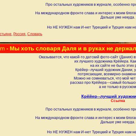
Про остальных художников в журнале, особенно про
На международном фронте слава и интерес к моим блога
Дальше уже некуда.
Но НЕ НУЖЕН нам И-нет Турецкий и Турция нам не
стьяне
,
Россия
,
Словарь
pm
- Мы хоть словаря Даля и в руках не держали
Оказывается, что какой-то датский фото-сайт (Дания) 
их лучшего художника Крёйера. Ка
на их сайте не было этих 
Крёйер--лучший художник Дании, у
потрясающие, всемирно-знамени
Можно не сомневаться, что мой че
рассказ про Крёйера---самый большой
а не только в русском
Крёйер--лучший художни
Ссылка
Про остальных художников в журнале, особенно про
На международном фронте слава и интерес к моим блога
Дальше уже некуда.
Но НЕ НУЖЕН нам И-нет Турецкий и Турция нам не