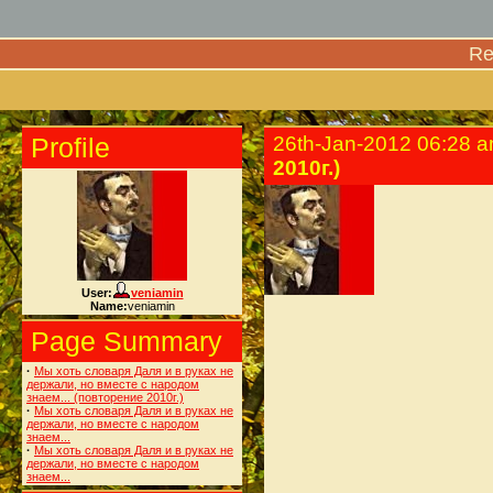
Re
Profile
26th-Jan-2012 06:28 
2010г.)
User:
veniamin
Name:
veniamin
Page Summary
·
Мы хоть словаря Даля и в руках не
держали, но вместе с народом
знаем... (повторение 2010г.)
·
Мы хоть словаря Даля и в руках не
держали, но вместе с народом
знаем...
·
Мы хоть словаря Даля и в руках не
держали, но вместе с народом
знаем...