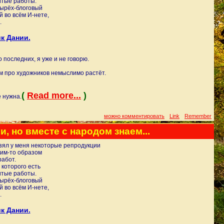
тые работы.
тырёх-блоговый
 во всём И-нете,
.
к Дании.
 последних, я уже и не говорю.
м про художников немыслимо растёт.
(
Read more...
)
 нужна.
можно комментировать
Link
Remember
, но вместе с народом знаем...
взял у меня некоторые репродукции
ким-то образом
работ.
 которого есть
тые работы.
тырёх-блоговый
 во всём И-нете,
.
к Дании.