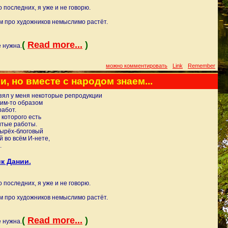
 последних, я уже и не говорю.
м про художников немыслимо растёт.
(
Read more...
)
 нужна.
можно комментировать
Link
Remember
, но вместе с народом знаем...
взял у меня некоторые репродукции
ким-то образом
работ.
 которого есть
тые работы.
тырёх-блоговый
 во всём И-нете,
.
к Дании.
 последних, я уже и не говорю.
м про художников немыслимо растёт.
(
Read more...
)
 нужна.