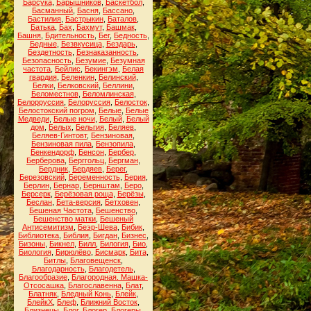
Барсука
,
Барышников
,
Баскетбол
,
Басманный
,
Басня
,
Бассано
,
Бастилия
,
Бастрыкин
,
Баталов
,
Батька
,
Бах
,
Бахмут
,
Башмак
,
Башня
,
Бдительность
,
Бег
,
Бедность
,
Бедные
,
Безвкусица
,
Бездарь
,
Бездетность
,
Безнаказанность
,
Безопасность
,
Безумие
,
Безумная
частота
,
Бейлис
,
Бекингэм
,
Белая
гвардия
,
Беленкин
,
Белинский
,
Белки
,
Белковский
,
Беллини
,
Беломестнов
,
Беломлинская
,
Белорруссия
,
Белоруссия
,
Белосток
,
Белостокский погром
,
Белые
,
Белые
Медведи
,
Белые ночи
,
Белый
,
Белый
дом
,
Белых
,
Бельгия
,
Беляев
,
Беляев-Гинтовт
,
Бензиновая
,
Бензиновая пила
,
Бензопила
,
Бенкендорф
,
Бенсон
,
Бербер
,
Берберова
,
Берггольц
,
Бергман
,
Бердник
,
Бердяев
,
Берег
,
Березовский
,
Беременность
,
Берия
,
Берлин
,
Бернар
,
Бернштам
,
Беро
,
Берсерк
,
Берёзовая роща
,
Берёзы
,
Беслан
,
Бета-версия
,
Бетховен
,
Бешеная Частота
,
Бешенство
,
Бешенство матки
,
Бешеный
Антисемитизм
,
Беэр-Шева
,
Бибик
,
Библиотека
,
Библия
,
Бигдан
,
Бизнес
,
Бизоны
,
Бикнел
,
Билл
,
Билогия
,
Био
,
Биология
,
Бирюлёво
,
Бисмарк
,
Бита
,
Битлы
,
Благовещенск
,
Благодарность
,
Благодетель
,
Благообразие
,
Благородная. Машка-
Отсосашка
,
Благославенна
,
Блат
,
Блатняк
,
Бледный Конь
,
Блейк
,
БлейкХ
,
Блеф
,
Ближний Восток
,
Близнецы
,
Блог
,
Блогер
,
Блогеры
,