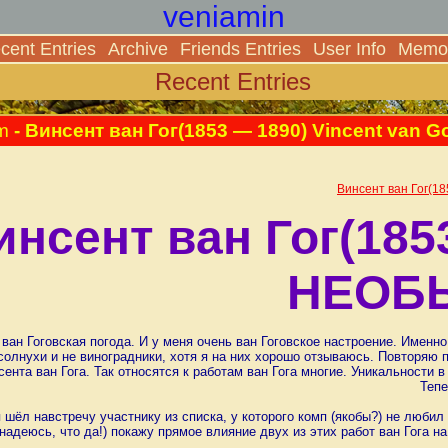
veniamin
cent Entries
Archive
Friends Entries
User Info
Memor
Recent Entries
m
- Винсент ван Гог(1853 — 1890) Vincent v
Винсент ван Гог(
инсент ван Гог(185
НЕОБ
 ван Гоговская погода. И у меня очень ван Гоговское настроение. Именн
солнухи и не виноградники, хотя я на них хорошо отзываюсь. Повторяю 
ента ван Гога. Так относятся к работам ван Гога многие. Уникальности 
Тепе
я шёл навстречу участнику из списка, у которого комп (якобы?) не любил
(надеюсь, что да!) покажу прямое влияние двух из этих работ ван Гога н