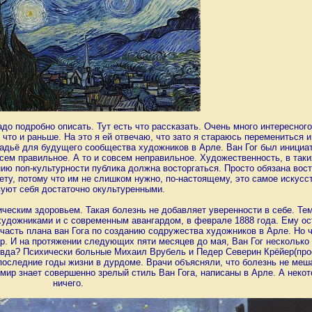
до подробно описать. Тут есть что рассказать. Очень много интересного
что и раньше. На это я ей отвечаю, что зато я стараюсь перемениться 
мадьё для будущего сообщества художников в Арле. Ван Гог был инициат
всем правильное. А то и совсем неправильное. Художественность, в таки
ию поп-культурности публика должна восторгаться. Просто обязана вост
ету, потому что им не слишком нужно, по-настоящему, это самое искусс
вуют себя достаточно окультуренными.
ическим здоровьем. Такая болезнь не добавляет уверенности в себе. Те
художниками и с современным авангардом, в феврале 1888 года. Ему ос
к часть плана ван Гога по созданию содружества художников в Арле. Но 
р. И на протяжении следующих пяти месяцев до мая, Ван Гог несколько
равда? Психически больные Михаил Врубель и Педер Северин Крёйер(про
 последние годы жизни в дурдоме. Врачи объясняли, что болезнь не меша
 мир знает совершенно зрелый стиль Ван Гога, написаны в Арле. А неко
ничего.