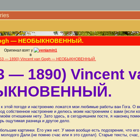
ies
an Gogh — НЕОБЫКНОВЕННЫЙ.
Оригинал взят у
veniamin1
в
1853 — 1890) Vincent van Gogh — НЕОБЫКНОВЕННЫЙ.
3 — 1890) Vincent 
ЫКНОВЕННЫЙ.
о к этой погоде и настроению ложатся мои любимые работы ван Гога. О 
под собственное настроение и делюсь моим настроением с вами (если ко
в моём отношении нету. Зато здесь, в сегодняшнем посте, я наконец поме
рь ощутимая разница и другое дело.
 большие картинки. Его уже нет. У меня вообще есть подозрение, что ег
а молодого Дали.(не помню счас или я это сделал). Старые тексты, счас