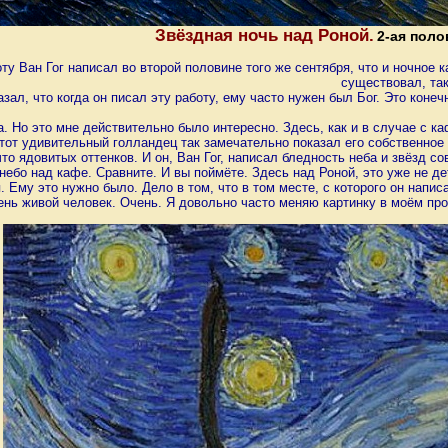
Звёздная ночь над Роной.
2-ая поло
ту Ван Гог написал во второй половине того же сентября, что и ночное
существовал, так
азал, что когда он писал эту работу, ему часто нужен был Бог. Это кон
а. Но это мне действительно было интересно. Здесь, как и в случае с к
тот удивительный голландец так замечательно показал его собственное
что ядовитых оттенков. И он, Ван Гог, написал бледность неба и звёзд 
 небо над кафе. Сравните. И вы поймёте. Здесь над Роной, это уже не д
. Ему это нужно было. Дело в том, что в том месте, с которого он напис
ень живой человек. Очень. Я довольно часто меняю картинку в моём про