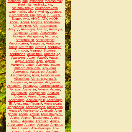
stomahin
,
sup
,
symbolith
,
theresa may
,
tiktok
,
tits
,
verbitsky
,
vip
,
vituhnovskaya
,
vitukhnovskaya
,
watermarks
,
whore
,
wieiner
,
youtube
,
yulya fridman
,
zim
,
zim_a
,
Ё
,
Ёксель
,
Ёршик
,
Аvla
,
АНУС
,
АТУ
,
АФОН
,
Абель
,
Аборт
,
Аборты
,
Абрамович
,
Абрамочкин
,
Абстракционизм
,
Абсурд
,
Авангард
,
Аватар
,
Аввакум
,
Авдеевка
,
Авель
,
Авиалинии
,
Авиация
,
Австралия
,
Австрия
,
Автомобили
,
Автопортрет
,
Автостоянка
,
Агадамов
,
Агафонов
,
Агент
,
Агентство
,
Агенты
,
Агитация
,
Агитпроп
,
Агитпроп Идиоты
,
АгитпропХ
,
Агностики
,
Агрегат
,
Ад
,
Адагамов
,
Адам
,
АдамХ
,
Адамс
,
Аддис-Абеба
,
Адик
,
Админ
,
Администрация
,
Администрация
Живого Журнала.
,
Адмирал
,
Адоманис
,
Адюльтер
,
Азатий
,
Азербайджан
,
Азия
,
Айвазовский
,
Айзенберг
,
Айнзатцгруппа D
,
Академизм
,
Академик
,
Академия
,
Акварель
,
Аквариум
,
Акнтисемитизм
,
Актёры
,
Акулетта
,
Акунин
,
Акцент
,
Акционизм
,
Аладжалов
,
Аламар
,
Албания
,
Алекс
,
Александер
,
Александр
,
Александр II
,
Александр
III
,
Александр Первый
,
Александра
Фёдоровна
,
Александров
,
Алексеева
,
Алексей
,
Алексенко
,
Алексий
,
Ален
Делон
,
Алена
,
Алжир
,
Алик Фридман
,
Алина
,
Алина-Пердюлина
,
Алиса
,
Алкаш
,
Алкаши
,
Алкашка
,
Аллах
,
Аллигатор
,
Аллори
,
Алрами
,
Алчевск
,
Аль Пачино
,
Аль-Джазира
,
Аль-
Каида
,
Альба
,
Альбац
,
Альберт
,