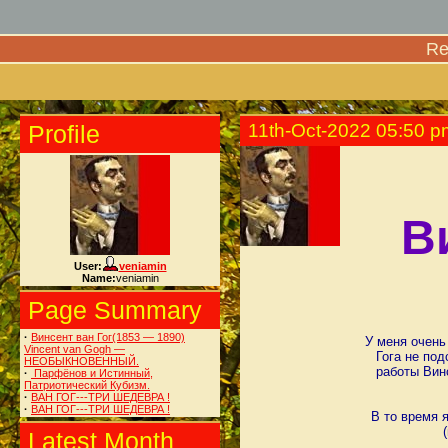
Re
Profile
11th-Oct-2022 05:50 p
В
User:
veniamin
Name:
veniamin
Page Summary
·
Винсент ван Гог(1853 — 1890)
У меня очень
Vincent van Gogh —
Гога не под
НЕОБЫКНОВЕННЫЙ.
работы Винс
·
Парфёнов и Истинный,
Патриотический Кубизм.
·
ВАН ГОГ---ТРИ ШЕДЕВРА !
·
ВАН ГОГ---ТРИ ШЕДЕВРА !
В то время 
Latest Month