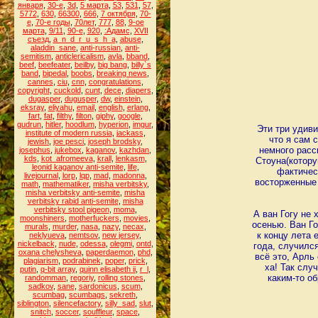
января
,
30-е
,
3d
,
5 марта
,
53
,
531
,
57
,
5772
,
630
,
66300
,
666
,
7 октября
,
70-
е
,
70-е годы
,
70лет
,
777
,
88
,
9-ое
марта
,
9/11
,
90-е
,
920
,
:Адамс
,
XVII
съезд
,
a_n_d_r_u_s_h_a
,
abuse
,
aladdin_sane
,
anti-russian
,
anti-
semitism
,
anticlericalism
,
avla
,
bband
,
beef
,
beefeater
,
beilby
,
big bang
,
billy`s
band
,
bipedal
,
boobs
,
breaking news
,
cannes
,
ciu
,
cnn
,
congratulations
,
copyright
,
cuckold
,
cunt
,
dece
,
diapers
,
dugasper
,
dugusper
,
dw
,
einstein
,
eksray
,
eliyahu
,
email
,
english
,
erlang
,
fart
,
fat
,
filthy
,
filton
,
giphy
,
google
,
gudrun
,
hitler
,
hoodlum
,
hyperion
,
imgur
,
Эти три удиви
institute of modern russia
,
jackass
,
что я сам 
jewish
,
joe pesci
,
joseph brodsky
,
немного расс
josephus
,
jukebox
,
kaganov
,
kazhdan
,
kds
,
kot_afromeeva
,
krall
,
lenkasm
,
Стоуна(котору
leonid kaganov anti-semite
,
life
,
фактичес
livejournal
,
lorp
,
lqp
,
mad
,
madonna
,
восторженные 
math
,
mathematiker
,
misha verbitsky
,
misha verbitsky anti-semite
,
misha
verbitsky rabid anti-semite
,
misha
verbitsky stool pigeon
,
moma
,
А ван Гогу не
moonshiners
,
motherfuckers
,
movies
,
осенью. Ван Го
murals
,
murder
,
nasa
,
nazy
,
necax
,
к концу лета 
neklyueva
,
nemtsov
,
new jersey
,
nickelback
,
nude
,
odessa
,
olegmi
,
ontd
,
года, случилс
oxana chelysheva
,
paperdaemon
,
phd
,
всё это, Арль
plagiarism
,
podrabinek
,
poper
,
prick
,
ха! Так слу
putin
,
q-bit array
,
quinn elisabeth ii
,
r_l
,
каким-то о
randomman
,
regoriy
,
rolling stones
,
sadkov
,
sane
,
sardonicus
,
scum
,
scumbag
,
scumbags
,
sekreth
,
siblington
,
silencefactory
,
silly_sad
,
slut
,
snitch
,
soccer
,
souffleur
,
space
,