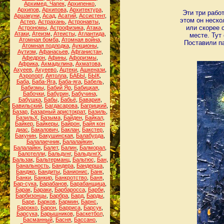
Архимед. Чапек
,
Архипенко
,
Архипов
,
Архипова
,
Архитектура
,
Эти три рабо
Аршакуни
,
Асад
,
Асатий
,
Ассистент
,
этом он неско
Астер
,
Астрахань
,
Астронавты
,
или скорее 
Астрономы
,
Астрофизика
,
Атака
,
Атаки
,
Атеизм
,
Атеисты
,
Атлантида
,
месте. Тут
Атомная бомба
,
Атомная война
,
Поставили па
Атомная подлодка
,
Аукционы
,
Аутизм
,
Афанасьев
,
Афганистан
,
Афедрон
,
Афины
,
Афоризмы
,
Африка
,
Ахмадулина
,
Ахматова
,
Ахуеев
,
Ахуеево
,
Ацтеки
,
Ашкенази
,
Аэропорт
,
Аятолла
,
БАБЫ
,
БЫК
,
Баба
,
Баба-Яга
,
Баба-яга
,
Бабель
,
Бабизмы
,
Бабий Яр
,
Бабицкая
,
Бабочки
,
Бабурин
,
Бабучина
,
Бабушка
,
Бабы
,
Бабьё
,
Бавария
,
Бавильский
,
Багдасарова
,
Багрицкий
,
Базар
,
Базарный аристократ
,
Базиль
,
БазильХ
,
Базыма
,
Байден
,
Байкал
,
Байкер
,
Байкеры
,
Байрон
,
Байя кон
диас
,
Бакалович
,
Баклан
,
Бакстер
,
Бакунин
,
Бакушинская
,
Балабурда
,
Балалаечник
,
Балалайкин
,
Балалайкн
,
Балет
,
Балин
,
Балморал
,
Балотелли
,
Бальдунг
,
БальдунгХ
,
Бальзак
,
Бальтерманц
,
Бальтюс
,
Бан
,
Банальность
,
Бандера
,
Бандерша
,
Банджо
,
Бандиты
,
Банионис
,
Банк
,
Банки
,
Банкир
,
Банкротство
,
Баня
,
Бар-сука
,
Барабанов
,
Барабанщица
,
Барак
,
Бараки
,
Барбаросса
,
Барби
,
Барбизонцы
,
Барбра
,
Бард
,
Барды
,
Баре
,
Барков
,
Бармин
,
Барнс
,
Барокко
,
Барон
,
Барриса
,
Барсук
,
Барсука
,
Барышников
,
Баскетбол
,
Басманный
,
Басня
,
Бассано
,