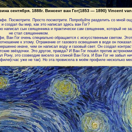
вина сентября. 1888г. Винсент ван Гог(1853 — 1890) Vincent va
 кафе. Посмотрите. Просто посмотрите. Попробуйте разделить со мной ощ
 и создал бы мир, как это написал здесь ван Гог?
ечно написал сын священника и практически сам священник, который не з
не стал священником.
афе, Ван Гог очень специально обращается с искусственным светом. Этот
 отношение к этому. Отражение от газового освещения в воде он показа
совершенно иначе, чем он написал воду и газовый свет. Он создал контра
етские звёздочки. Это другое, правда? И Ван Гог пошёл против астроно
ал Рону, это созвездие висело за спиной Ван Гога. И Ван Гог не забыл 
филе(счас уже не так). Но эта провисела в моём профиле несколько мес