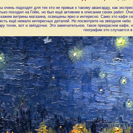
ты очень подходят для тех кто не привык к такому авангарду, как экспре
лько походил на Гойю, но был ещё активнее в описании своих работ. Оч
скажем витрины магазина, освещены ярко и интересно. Само это кафе сег
 есть ещё немало интересных деталей. Но посмотрите на звёздное небо. В
ру точек, вот и звёздочки. Это замечательное, такое прекрасное кафе, 
географии это случается в 