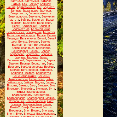
Бастилия
,
Бастрыкин
,
Баталов
,
Батька
,
Бах
,
Бахмут
,
Башмак
,
Башня
,
Бдительность
,
Бег
,
Бедность
,
Бедные
,
Безвкусица
,
Бездарь
,
Бездетность
,
Безнаказанность
,
Безопасность
,
Безумие
,
Безумная
частота
,
Бейлис
,
Бекингэм
,
Белая
гвардия
,
Беленкин
,
Белинский
,
Белки
,
Белковский
,
Беллини
,
Беломестнов
,
Беломлинская
,
Белорруссия
,
Белоруссия
,
Белосток
,
Белостокский погром
,
Белые
,
Белые
Медведи
,
Белые ночи
,
Белый
,
Белый
дом
,
Белых
,
Бельгия
,
Беляев
,
Беляев-Гинтовт
,
Бензиновая
,
Бензиновая пила
,
Бензопила
,
Бенкендорф
,
Бенсон
,
Бербер
,
Берберова
,
Берггольц
,
Бергман
,
Бердник
,
Бердяев
,
Берег
,
Березовский
,
Беременность
,
Берия
,
Берлин
,
Бернар
,
Бернштам
,
Беро
,
Берсерк
,
Берёзовая роща
,
Берёзы
,
Беслан
,
Бета-версия
,
Бетховен
,
Бешеная Частота
,
Бешенство
,
Бешенство матки
,
Бешеный
Антисемитизм
,
Беэр-Шева
,
Бибик
,
Библиотека
,
Библия
,
Бигдан
,
Бизнес
,
Бизоны
,
Бикнел
,
Билл
,
Билогия
,
Био
,
Биология
,
Бирюлёво
,
Бисмарк
,
Бита
,
Битлы
,
Благовещенск
,
Благодарность
,
Благодетель
,
Благообразие
,
Благородная. Машка-
Отсосашка
,
Благославенна
,
Блат
,
Блатняк
,
Бледный Конь
,
Блейк
,
БлейкХ
,
Блеф
,
Ближний Восток
,
Близнецы
,
Блог
,
Блогер
,
Блогеры
,
Блоги
,
Блок
,
Блокада
,
Блокирование
,
Блонди
,
Блоштейн
,
Блудныйсын
,