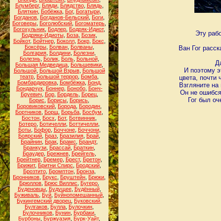
Блумберг
,
Бляди
,
Блядство
,
Блядь
,
Бляткин
,
Бобёжка
,
Бог
,
Богатыри
,
Богданов
,
Богданов-Бельский
,
Боги
,
Боговеры
,
Боголюбский
,
Богоматерь
,
Богохульник
,
Бодлер
,
Бодряк-Идиот
,
Эту рабо
Бодряки-Идиоты
,
Боза
,
Бозик
,
Бойкот
,
Бойтнер
,
Боколл
,
Бокр
,
Бокс
,
Боксёры
,
Болван
,
Болваны
,
Ван Гог расск
Болгария
,
Болдини
,
Болезни
,
Болезнь
,
Болик
,
Боль
,
Больной
,
Д
Большая Медведица
,
Большевики
,
И поэтому э
Большой
,
Большой Взрыв
,
Большой
театр
,
Большой террор
,
Бомба
,
цвета, почти 
Бомбардировка
,
Бомбёжка
,
Бонд
,
Взгляните на
Бондарчук
,
Боннер
,
Бонобо
,
Бонч-
Он не ошибся
Бруевич
,
Бор
,
Бордель
,
Борец
,
Гог был оч
Борис
,
Борисы
,
Борись
,
Боровиковский
,
Борода
,
Бородин
,
Бортников
,
Борщ
,
Борьба
,
Босбум
,
Бостон
,
Босх
,
Бот
,
Ботвинник
,
Ботеро
,
Ботичелли
,
Боттичелли
,
Боты
,
Бофор
,
Боччоне
,
Боччони
,
Боярский
,
Браз
,
Бразилия
,
Брай
,
Брайнин
,
Брак
,
Брамс
,
Брандт
,
Бранкузи
,
Брассай
,
Браткин
,
Браудер
,
Брежнев
,
Брейгель
,
Брейтнер
,
Бремер
,
Брест
,
Бретон
,
Брижит
,
Бритни Спирс
,
Бродский
,
Брозтито
,
Бромптон
,
Бронза
,
Бронников
,
Брукс
,
Бруштейн
,
Брюки
,
Брюллов
,
Брюс Виллис
,
Бугеро
,
Буденовцы
,
Будущее
,
Будённый
,
Буживаль
,
Буй
,
Буйнопомешанный
,
Букингемский дворец
,
Буковский
,
Булгаков
,
Булла
,
Булочкин
,
Булочников
,
Бунин
,
Бурбаки
,
Бурбоны
,
Буржуазия
,
Бурк-Уайт
,