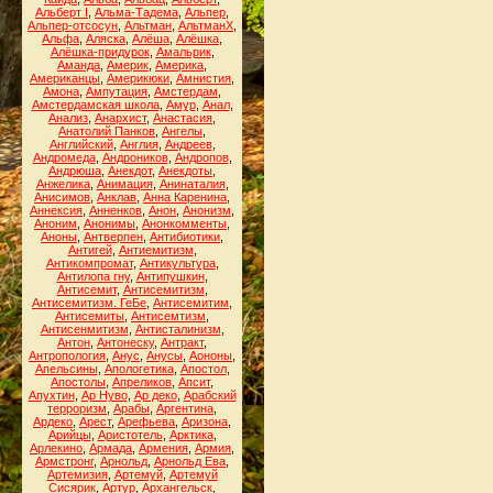
Альберт I
,
Альма-Тадема
,
Альпер
,
Альпер-отсосун
,
Альтман
,
АльтманХ
,
Альфа
,
Аляска
,
Алёша
,
Алёшка
,
Алёшка-придурок
,
Амальрик
,
Аманда
,
Америк
,
Америка
,
Американцы
,
Америкюки
,
Амнистия
,
Амона
,
Ампутация
,
Амстердам
,
Амстердамская школа
,
Амур
,
Анал
,
Анализ
,
Анархист
,
Анастасия
,
Анатолий Панков
,
Ангелы
,
Английский
,
Англия
,
Андреев
,
Андромеда
,
Андроников
,
Андропов
,
Андрюша
,
Анекдот
,
Анекдоты
,
Анжелика
,
Анимация
,
Анинаталия
,
Анисимов
,
Анклав
,
Анна Каренина
,
Аннексия
,
Анненков
,
Анон
,
Анонизм
,
Аноним
,
Анонимы
,
Анонкомменты
,
Аноны
,
Антверпен
,
Антибиотики
,
Антигей
,
Антиемитизм
,
Антикомпромат
,
Антикультура
,
Антилопа гну
,
Антипушкин
,
Антисемит
,
Антисемитизм
,
Антисемитизм. ГеБе
,
Антисемитим
,
Антисемиты
,
Антисемтизм
,
Антисенмитизм
,
Антисталинизм
,
Антон
,
Антонеску
,
Антракт
,
Антропология
,
Анус
,
Анусы
,
Аононы
,
Апельсины
,
Апологетика
,
Апостол
,
Апостолы
,
Апреликов
,
Апсит
,
Апухтин
,
Ар Нуво
,
Ар деко
,
Арабский
терроризм
,
Арабы
,
Аргентина
,
Ардеко
,
Арест
,
Арефьева
,
Аризона
,
Арийцы
,
Аристотель
,
Арктика
,
Арлекино
,
Армада
,
Армения
,
Армия
,
Армстронг
,
Арнольд
,
Арнольд Ева
,
Артемизия
,
Артемуй
,
Артемуй
Сисярик
,
Артур
,
Архангельск
,