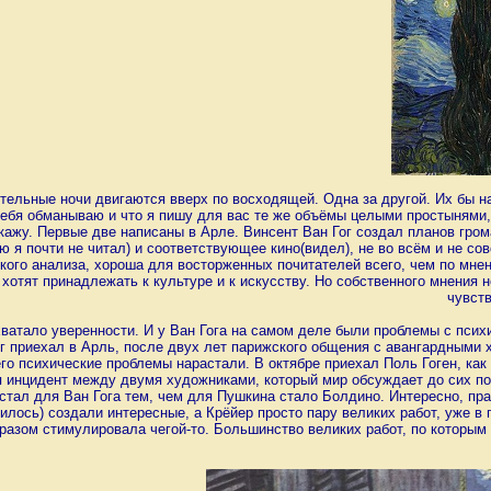
тельные ночи двигаются вверх по восходящей. Одна за другой. Их бы на
себя обманываю и что я пишу для вас те же объёмы целыми простынями, 
кажу. Первые две написаны в Арле. Винсент Ван Гог создал планов гро
ю я почти не читал) и соответствующее кино(видел), не во всём и не со
кого анализа, хороша для восторженных почитателей всего, чем по мнен
хотят принадлежать к культуре и к искусству. Но собственного мнения н
чувст
 хватало уверенности. И у Ван Гога на самом деле были проблемы с псих
г приехал в Арль, после двух лет парижского общения с авангардными 
его психические проблемы нарастали. В октябре приехал Поль Гоген, ка
я инцидент между двумя художниками, который мир обсуждает до сих по
 стал для Ван Гога тем, чем для Пушкина стало Болдино. Интересно, п
чилось) создали интересные, а Крёйер просто пару великих работ, уже в
бразом стимулировала чегой-то. Большинство великих работ, по которым