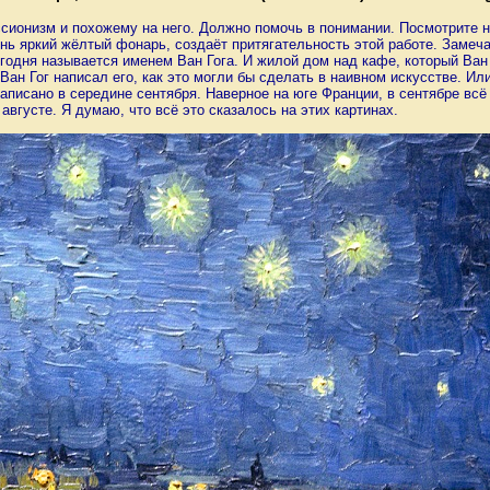
ссионизм и похожему на него. Должно помочь в понимании. Посмотрите на
ень яркий жёлтый фонарь, создаёт притягательность этой работе. Замеч
одня называется именем Ван Гога. И жилой дом над кафе, который Ван Г
ан Гог написал его, как это могли бы сделать в наивном искусстве. Или
написано в середине сентября. Наверное на юге Франции, в сентябре всё
августе. Я думаю, что всё это сказалось на этих картинах.