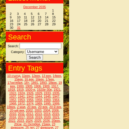
December 2035
1
2
3
4
5
6
7
8
9
10
11
12
13
14
15
16
17
18
19
20
21
22
23
24
25
26
27
28
29
30
31
Search
Search:
Category:
Entry Tags
10 съезд
,
11век
,
12век
,
13 век
,
14век
,
15век
,
16 век
,
16век
,
17век
,
17октября
,
18+
,
1891
,
1893
,
18век
,
19
век
,
1900
,
1905
,
1906
,
1909
,
1917
,
1918
,
1919
,
1920-е
,
1920е-30е
,
1921
,
1922
,
1924
,
1926
,
1929
,
1933
,
1935
,
1937
,
1941
,
1942
,
1944
,
1945
,
1947
,
1952
,
1953
,
1956
,
1958
,
1960
,
1964
,
1968
,
1972
,
1974
,
1989
,
1995
,
1999
,
19век
,
2 мая
,
20 век
,
20-век
,
20-й век
,
20-ый век
,
2002
,
2003
,
2004
,
2006
,
2010
,
2011
,
2012
,
2013
,
2014
,
2015
,
2016
,
2017
,
2018
,
2019
,
2020
,
2021
,
2022
,
2023
,
2024
,
2025
,
2026
,
20век
,
20см
,
21 Октября
,
21век
,
23
февраля
,
25 лет
,
27 февраля
,
27