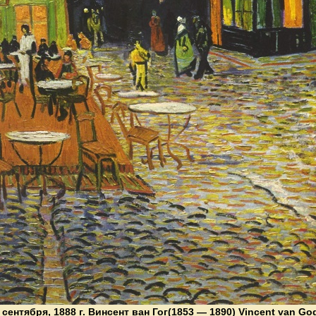
сентября, 1888 г. Винсент ван Гог(1853 — 1890) Vincent van Go