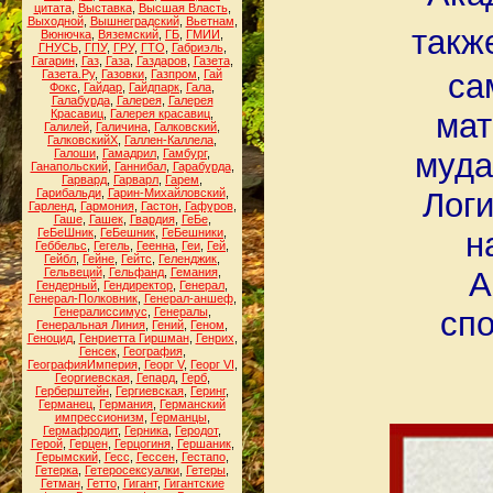
цитата
,
Выставка
,
Высшая Власть
,
Выходной
,
Вышнеградский
,
Вьетнам
,
такж
Вюнючка
,
Вяземский
,
ГБ
,
ГМИИ
,
ГНУСЬ
,
ГПУ
,
ГРУ
,
ГТО
,
Габриэль
,
Гагарин
,
Газ
,
Газа
,
Газдаров
,
Газета
,
Газета.Ру
,
Газовки
,
Газпром
,
Гай
са
Фокс
,
Гайдар
,
Гайдпарк
,
Гала
,
Галабурда
,
Галерея
,
Галерея
Красавиц
,
Галерея красавиц
,
мат
Галилей
,
Галичина
,
Галковский
,
ГалковскийХ
,
Галлен-Каллела
,
Галоши
,
Гамадрил
,
Гамбург
,
муда
Ганапольский
,
Ганнибал
,
Гарабурда
,
Гарвард
,
Гарварл
,
Гарем
,
Гарибальди
,
Гарин-Михайловский
,
Логи
Гарленд
,
Гармония
,
Гастон
,
Гафуров
,
Гаше
,
Гашек
,
Гвардия
,
ГеБе
,
ГеБеШник
,
ГеБешник
,
ГеБешники
,
н
Геббельс
,
Гегель
,
Геенна
,
Геи
,
Гей
,
Гейбл
,
Гейне
,
Гейтс
,
Геленджик
,
Гельвеций
,
Гельфанд
,
Гемания
,
А
Гендерный
,
Гендиректор
,
Генерал
,
Генерал-Полковник
,
Генерал-аншеф
,
Генералиссимус
,
Генералы
,
спо
Генеральная Линия
,
Гений
,
Геном
,
Геноцид
,
Генриетта Гиршман
,
Генрих
,
Генсек
,
География
,
ГеографияИмперия
,
Георг V
,
Георг VI
,
Георгиевская
,
Гепард
,
Герб
,
Герберштейн
,
Гергиевская
,
Геринг
,
Германец
,
Германия
,
Германский
импрессионизм
,
Германцы
,
Гермафродит
,
Герника
,
Геродот
,
Герой
,
Герцен
,
Герцогиня
,
Гершаник
,
Герымский
,
Гесс
,
Гессен
,
Гестапо
,
Гетерка
,
Гетеросексуалки
,
Гетеры
,
Гетман
,
Гетто
,
Гигант
,
Гигантские