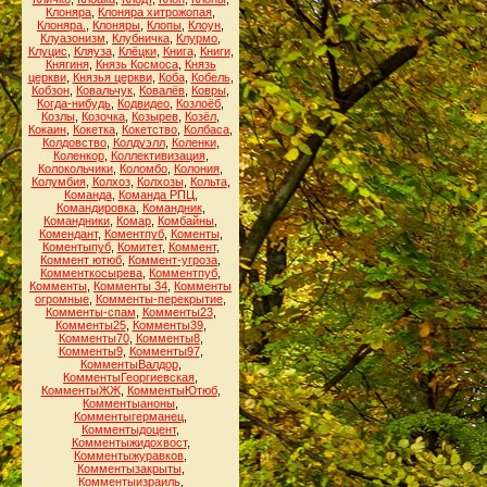
Клоняра
,
Клоняра хитрожопая
,
Клоняра.
,
Клоняры
,
Клопы
,
Клоун
,
Клуазонизм
,
Клубничка
,
Клурмо
,
Клуцис
,
Кляуза
,
Клёцки
,
Книга
,
Книги
,
Княгиня
,
Князь Космоса
,
Князь
церкви
,
Князья церкви
,
Коба
,
Кобель
,
Кобзон
,
Ковальчук
,
Ковалёв
,
Ковры
,
Когда-нибудь
,
Кодвидео
,
Козлоёб
,
Козлы
,
Козочка
,
Козырев
,
Козёл
,
Кокаин
,
Кокетка
,
Кокетство
,
Колбаса
,
Колдовство
,
Колдуэлл
,
Коленки
,
Коленкор
,
Коллективизация
,
Колокольчики
,
Коломбо
,
Колония
,
Колумбия
,
Колхоз
,
Колхозы
,
Кольта
,
Команда
,
Команда РПЦ
,
Командировка
,
Командник
,
Командники
,
Комар
,
Комбайны
,
Комендант
,
Коментпуб
,
Коменты
,
Коментыпуб
,
Комитет
,
Коммент
,
Коммент ютюб
,
Коммент-угроза
,
Комменткосырева
,
Комментпуб
,
Комменты
,
Комменты 34
,
Комменты
огромные
,
Комменты-перекрытие
,
Комменты-спам
,
Комменты23
,
Комменты25
,
Комменты39
,
Комменты70
,
Комменты8
,
Комменты9
,
Комменты97
,
КомментыВалдор
,
КомментыГеоргиевская
,
КомментыЖЖ
,
КомментыЮтюб
,
Комментыаноны
,
Комментыгерманец
,
Комментыдоцент
,
Комментыжидохвост
,
Комментыжуравков
,
Комментызакрыты
,
Комментыизраиль
,