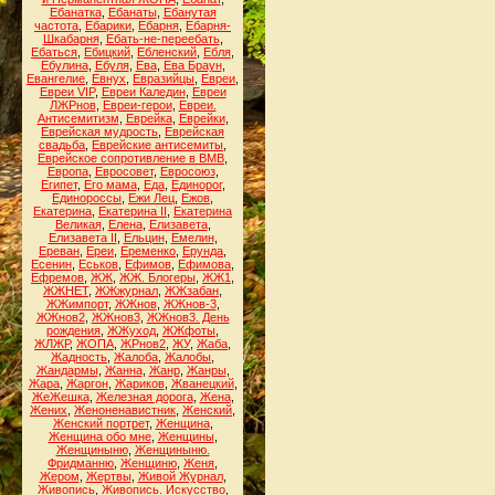
Ебанатка
,
Ебанаты
,
Ебанутая
частота
,
Ебарики
,
Ебарня
,
Ебарня-
Шкабарня
,
Ебать-не-переебать
,
Ебаться
,
Ебицкий
,
Ебленский
,
Ебля
,
Ебулина
,
Ебуля
,
Ева
,
Ева Браун
,
Евангелие
,
Евнух
,
Евразийцы
,
Евреи
,
Евреи VIP
,
Евреи Каледин
,
Евреи
ЛЖРнов
,
Евреи-герои
,
Евреи.
Антисемитизм
,
Еврейка
,
Еврейки
,
Еврейская мудрость
,
Еврейская
свадьба
,
Еврейские антисемиты
,
Еврейское сопротивление в ВМВ
,
Европа
,
Евросовет
,
Евросоюз
,
Египет
,
Его мама
,
Еда
,
Единорог
,
Единороссы
,
Ежи Лец
,
Ежов
,
Екатерина
,
Екатерина II
,
Екатерина
Великая
,
Елена
,
Елизавета
,
Елизавета II
,
Ельцин
,
Емелин
,
Ереван
,
Ереи
,
Еременко
,
Ерунда
,
Есенин
,
Еськов
,
Ефимов
,
Ефимова
,
Ефремов
,
ЖЖ
,
ЖЖ. Блогеры
,
ЖЖ1
,
ЖЖНЕТ
,
ЖЖжурнал
,
ЖЖзабан
,
ЖЖимпорт
,
ЖЖнов
,
ЖЖнов-3
,
ЖЖнов2
,
ЖЖнов3
,
ЖЖнов3. День
рождения
,
ЖЖуход
,
ЖЖфоты
,
ЖЛЖР
,
ЖОПА
,
ЖРнов2
,
ЖУ
,
Жаба
,
Жадность
,
Жалоба
,
Жалобы
,
Жандармы
,
Жанна
,
Жанр
,
Жанры
,
Жара
,
Жаргон
,
Жариков
,
Жванецкий
,
ЖеЖешка
,
Железная дорога
,
Жена
,
Жених
,
Женоненавистник
,
Женский
,
Женский портрет
,
Женщина
,
Женщина обо мне
,
Женщины
,
Женщиныню
,
Женщиныню.
Фридманню
,
Женщиню
,
Женя
,
Жером
,
Жертвы
,
Живой Журнал
,
Живопись
,
Живопись. Искусство
,