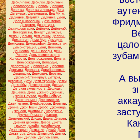
Дебил-панк
,
Дебилки
,
Дебилный
,
Дебилообразы
,
Дебилы
,
Девиант
,
ауте
Девочка
,
Девочка и лошадь
,
Дега
,
Дегенерат
,
Дегенераты
,
Дед Митя
,
Дедищев
,
Дедмитя
,
Дедушка
,
Деев
,
Фридм
Деев Шкабарнюк
,
Дезентерия
,
Дезертир
,
Дезертиры
,
Дезинформация
,
Дейнека
,
ДейнекаХ
,
В
Декабристы
,
Декарт
,
Делакруа
,
Делон
,
Дельво
,
Дельфины
,
Делягин
,
Демагогия
,
Деми Мур
,
Демидов
,
цало
Демидова
,
Демография
,
Демократия
,
Демонстрация
,
Дени
,
Деникин
,
Денисова
,
День Победы
,
День
зубам
России
,
День памяти жертв
Холокоста
,
День рождения
,
Деньги
,
Деньрождения
,
Депардье
,
Депортация
,
Депрессия
,
Деревня
,
Держава
,
Державы
,
Дерибасовская
,
Дерипаска
,
Деркович
,
Дерьмо
,
А вы
Дерьмо-Стейнкрауз
,
Детдом
,
Детектив
,
Дети
,
Дети Украины
,
Детки
,
Деткоёбы
,
Детоторговец
,
Детсад
,
з
Детская смертность
,
Дефицит
,
Дешёвка
,
Джаз
,
Джанго
,
Джеймс
,
Джейн Пауэлл
,
Джейн Сеймур
,
акка
Джентельмен
,
Джентилески
,
Джентльмен
,
Джефферсон
,
Джимми
,
Джина
,
Джо Пеши
,
Джобс
,
Джоконда
,
заст
Джонсон
,
Джоплинг
,
Джорджоне
,
Джулио Романо
,
Дзагоев
,
Дзержинский
,
Дзюдо
,
Диана
,
Диарея
,
Ка
Дивная церковь
,
Дивов
,
Диета
Привет
,
Дизайн
,
Дизайнюхер
,
Дизентерия
,
Дизраэли
,
Дикий
,
Дикс
,
Диктатура
,
Дима
,
Димитрий
,
Димка
,
Дин
,
Диплом
,
Дипломатия
,