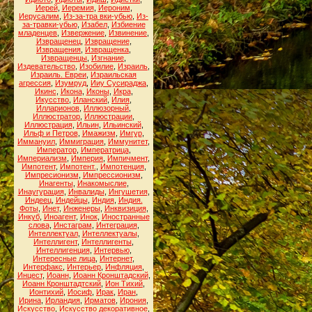
Иерей
,
Иеремия
,
Иероним
,
Иерусалим
,
Из-за-тра вки-убью
,
Из-
за-травки-убью
,
Изабел
,
Избиение
младенцев
,
Извержение
,
Извинение
,
Извращенец
,
Извращение
,
Извращения
,
Извращенка
,
Извращенцы
,
Изгнание
,
Издевательство
,
Изобилие
,
Израиль
,
Израиль. Евреи
,
Израильская
агрессия
,
Изумруд
,
Ииу Сусираджа
,
Икинс
,
Икона
,
Иконы
,
Икра
,
Икусство
,
Иланский
,
Илия
,
Илларионов
,
Иллюзорный
,
Иллюстратор
,
Иллюстрации
,
Иллюстрация
,
Ильин
,
Ильинский
,
Ильф и Петров
,
Имажизм
,
Имгур
,
Иммануил
,
Иммиграция
,
Иммунитет
,
Император
,
Императрица
,
Империализм
,
Империя
,
Импичмент
,
Импотент
,
Импотент.
,
Импотенция
,
Импресионизм
,
Импрессионизм
,
Инагенты
,
Инакомыслие
,
Инаугурация
,
Инвалиды
,
Ингушетия
,
Индеец
,
Индейцы
,
Индия
,
Индия.
Фоты
,
Инет
,
Инженеры
,
Инквизиция
,
Инкуб
,
Иноагент
,
Инок
,
Иностранные
слова
,
Инстаграм
,
Интеграция
,
Интеллектуал
,
Интеллектуалы
,
Интеллигент
,
Интеллигенты
,
Интеллигенция
,
Интервью
,
Интересные лица
,
Интернет
,
Интерфакс
,
Интерьер
,
Инфляция
,
Инцест
,
Иоанн
,
Иоанн Кронштадский
,
Иоанн Кронштадтский
,
Ион Тихий
,
Ионтихий
,
Иосиф
,
Ирак
,
Иран
,
Ирина
,
Ирландия
,
Ирматов
,
Ирония
,
Искусство
,
Искусство декоративное
,