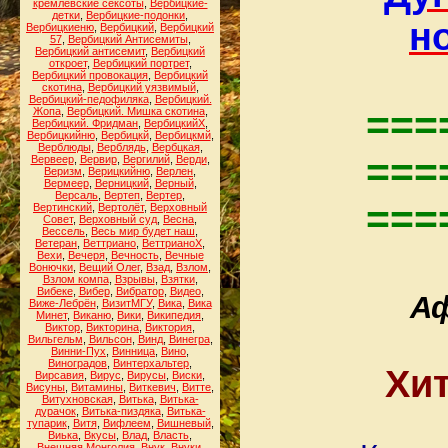
кремлёвские сексоты
,
Вербицкие-
детки
,
Вербицкие-подонки
,
н
Вербицкиеню
,
Вербицкий
,
Вербицкий
57
,
Вербицкий Антисемиты
,
Вербицкий антисемит
,
Вербицкий
откроет
,
Вербицкий портрет
,
Вербицкий провокация
,
Вербицкий
скотина
,
Вербицкий уязвимый
,
Вербицкий-педофиляка
,
Вербицкий.
===
Жопа
,
Вербицкий. Мишка скотина
,
Вербицкий. Фридман
,
ВербицкийХ
,
Вербицкийню
,
Вербицкй
,
Вербицкмй
,
Верблюды
,
Верблядь
,
Вербцкая
,
===
Вервеер
,
Вервир
,
Вергилий
,
Верди
,
Веризм
,
Верицкийню
,
Верлен
,
Вермеер
,
Верницкий
,
Верный
,
Версаль
,
Вертеп
,
Вертер
,
===
Вертинский
,
Вертолёт
,
Верховный
Совет
,
Верховный суд
,
Весна
,
Вессель
,
Весь мир будет наш
,
Ветеран
,
Веттриано
,
ВеттрианоХ
,
Вехи
,
Вечеря
,
Вечность
,
Вечные
Вонючки
,
Вещий Олег
,
Взад
,
Взлом
,
Взлом компа
,
Взрывы
,
Взятки
,
Вибеке
,
Вибер
,
Вибратор
,
Видео
,
Аф
Виже-Лебрён
,
ВизитМГУ
,
Вика
,
Вика
Минет
,
Виканю
,
Вики
,
Википедия
,
Виктор
,
Викторина
,
Виктория
,
Вильгельм
,
Вильсон
,
Винд
,
Винегра
,
Винни-Пух
,
Винница
,
Вино
,
Виноградов
,
Винтерхальтер
,
Хит
Вирсавия
,
Вирус
,
Вирусы
,
Виски
,
Висуны
,
Витамины
,
Виткевич
,
Витте
,
Витухновская
,
Витька
,
Витька-
дурачок
,
Витька-пиздяка
,
Витька-
тупарик
,
Витя
,
Вифлеем
,
Вишневый
,
Виька
,
Вкусы
,
Влад
,
Власть
,
Внешняя Монголия
,
Внук
,
Внуки
,