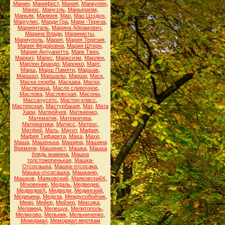
Манин
,
Манифест
,
Мания
,
Манкунян
,
Манос
,
Мануэль
,
Маньеризм
,
Маньяк
,
Манюня
,
Мао
,
Мао Цзэдун
,
Маргулис
,
Марди Гра
,
Мари -Тереза
,
Мариенталь
,
Марина Абрамович
,
Марина Влади
,
Маринисты
,
Мариуполь
,
Мария
,
Мария Терезия
,
Мария Фёдоровна
,
Мария Штерн
,
Мария-Антуанетта
,
Марк Твен
,
Маркиз
,
Маркс
,
Марксизм
,
Марлен
,
Марлон Брандо
,
Марокко
,
Март
,
Марш
,
Марш Памяти
,
Маршак
,
Маршал
,
Маршалы
,
Марши
,
Маск
,
Маска скорби
,
Маскава
,
Маски
,
Масленица
,
Масло сливочное
,
Маслова
,
Масловская
,
Масоны
,
Массачусетс
,
Мастер-класс
,
Мастерская
,
Мастурбация
,
Мат
,
Мата
Хари
,
Матвейчев
,
Матвиенко
,
Математик
,
Математика
,
Математики
,
Матисс
,
Матрос
,
Матфей
,
Мать
,
Маунт
,
Мафия
,
Мафия Тифарета
,
Маха
,
Махи
,
Маша
,
Машенька
,
Машина
,
Машина
Времени
,
Машинист
,
Машка
,
Машка
блядь мамина
,
Машка
толстожопенькая
,
Машка-
Отсосашка
,
Машка-отсосака
,
Машка-отсосашка
,
Машканю
,
Машков
,
Маяковский
,
МаяковскийХ
,
Мгновение
,
Медаль
,
Медведев
,
МедведевХ
,
Медведи
,
Мединский
,
Медицина
,
Медуза
,
Междусобойчик
,
Меир
,
Мейер
,
Мейзер
,
Мексика
,
Меламид
,
Мелещук
,
Мелитополь
,
Мелихово
,
Мельник
,
Мельниченко
,
Мемориал
,
Мемориал жертвам