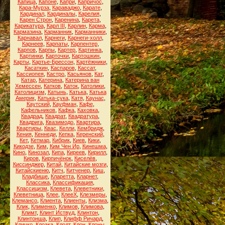
Капица
,
Капоне
,
Капри
,
Капричос
,
Кара-Мурза
,
Караваджо
,
Карате
,
Кардинал
,
Кардиналы
,
Карелия
,
Карен Строн
,
Каренина
,
Карета
,
Карикатура
,
Карл III
,
Карлин
,
Карма
,
Кармазина
,
Карманник
,
Карманники
,
Карнавал
,
Карнеги
,
Карнеги-холл
,
Карнеев
,
Карпаты
,
Карпентер
,
Карпов
,
Карпы
,
Картер
,
Картинка
,
Картинки
,
Карточки
,
Картошкин
,
Карты
,
Картье-Брессон
,
Картёжники
,
Касаткин
,
Каспаров
,
Кассат
,
Кассиопея
,
Кастро
,
Касьянов
,
Кат
,
Катар
,
Катерина
,
Катерина ван
Хемессен
,
Катков
,
Каток
,
Католики
,
Католицизм
,
Катынь
,
Катька
,
Катька
Америк
,
Катька-сука
,
Катя
,
Каунас
,
Каутский
,
Кауфман
,
Кафе
,
Кафельников
,
Кафка
,
Каховка
,
Квадрад
,
Квадрат
,
Квадратура
,
Квадрига
,
Квазимодо
,
Квартира
,
Квартиры
,
Квас
,
Келли
,
Кембридж
,
Кения
,
Кеннеди
,
Кепка
,
Керенский
,
Кет
,
Кетмар
,
Кибрик
,
Киев
,
Кики
,
Кикодзе
,
Ким
,
Ким Чен Ир
,
Кинешма
,
Кино
,
Кинозал
,
Кипа
,
Киреев
,
Кирилл
,
Киров
,
Кирпичёнок
,
Киселёв
,
Киссинджер
,
Китай
,
Китайские мозги
,
Китайскиеню
,
Китч
,
Китченер
,
Киш
,
Кладбище
,
Кларетта
,
Кларнет
,
Классика
,
Классификация
,
Классицизм
,
Клевета
,
Клеветники
,
Клеветница
,
Клее
,
КлееХ
,
Клезмеры
,
Клемансо
,
Клиента
,
Клиенты
,
Клизма
,
Клик
,
Клименко
,
Климов
,
Климова
,
Климт
,
Клинт Иствуд
,
Клинтон
,
Клинтонша
,
Клип
,
Клифф Ричард
,
Кличко
,
Клоака
,
Клодт
,
Клон
,
Клоны
,