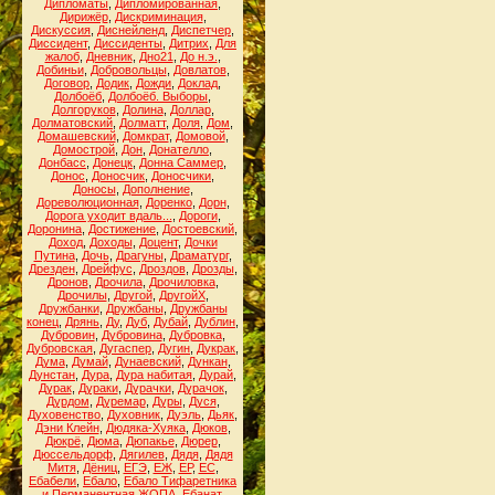
Дипломаты
,
Дипломированная
,
Дирижёр
,
Дискриминация
,
Дискуссия
,
Диснейленд
,
Диспетчер
,
Диссидент
,
Диссиденты
,
Дитрих
,
Для
жалоб
,
Дневник
,
Дно21
,
До н.э.
,
Добиньи
,
Добровольцы
,
Довлатов
,
Договор
,
Додик
,
Дожди
,
Доклад
,
Долбоёб
,
Долбоёб. Выборы
,
Долгоруков
,
Долина
,
Доллар
,
Долматовский
,
Долматт
,
Доля
,
Дом
,
Домашевский
,
Домкрат
,
Домовой
,
Домострой
,
Дон
,
Донателло
,
Донбасс
,
Донецк
,
Донна Саммер
,
Донос
,
Доносчик
,
Доносчики
,
Доносы
,
Дополнение
,
Дореволюционная
,
Доренко
,
Дорн
,
Дорога уходит вдаль...
,
Дороги
,
Доронина
,
Достижение
,
Достоевский
,
Доход
,
Доходы
,
Доцент
,
Дочки
Путина
,
Дочь
,
Драгуны
,
Драматург
,
Дрезден
,
Дрейфус
,
Дроздов
,
Дрозды
,
Дронов
,
Дрочила
,
Дрочиловка
,
Дрочилы
,
Другой
,
ДругойХ
,
Дружбанки
,
Дружбаны
,
Дружбаны
конец
,
Дрянь
,
Ду
,
Дуб
,
Дубай
,
Дублин
,
Дубровин
,
Дубровина
,
Дубровка
,
Дубровская
,
Дугаспер
,
Дугин
,
Дукрак
,
Дума
,
Думай
,
Дунаевский
,
Дункан
,
Дунстан
,
Дура
,
Дура набитая
,
Дурай
,
Дурак
,
Дураки
,
Дурачки
,
Дурачок
,
Дурдом
,
Дуремар
,
Дуры
,
Дуся
,
Духовенство
,
Духовник
,
Дуэль
,
Дьяк
,
Дэни Клейн
,
Дюдяка-Хуяка
,
Дюков
,
Дюкрё
,
Дюма
,
Дюпакье
,
Дюрер
,
Дюссельдорф
,
Дягилев
,
Дядя
,
Дядя
Митя
,
Дёниц
,
ЕГЭ
,
ЕЖ
,
ЕР
,
ЕС
,
Ебабели
,
Ебало
,
Ебало Тифаретника
и Перманентная ЖОПА
,
Ебанат
,