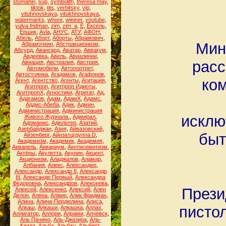
stomahin
,
sup
,
symbolith
,
theresa may
,
tiktok
,
tits
,
verbitsky
,
vip
,
vituhnovskaya
,
vitukhnovskaya
,
watermarks
,
whore
,
wieiner
,
youtube
,
yulya fridman
,
zim
,
zim_a
,
Ё
,
Ёксель
,
Ёршик
,
Аvla
,
АНУС
,
АТУ
,
АФОН
,
Абель
,
Аборт
,
Аборты
,
Абрамович
,
Мин
Абрамочкин
,
Абстракционизм
,
Абсурд
,
Авангард
,
Аватар
,
Аввакум
,
Авдеевка
,
Авель
,
Авиалинии
,
расс
Авиация
,
Австралия
,
Австрия
,
Автомобили
,
Автопортрет
,
Автостоянка
,
Агадамов
,
Агафонов
,
ком
Агент
,
Агентство
,
Агенты
,
Агитация
,
Агитпроп
,
Агитпроп Идиоты
,
АгитпропХ
,
Агностики
,
Агрегат
,
Ад
,
Адагамов
,
Адам
,
АдамХ
,
Адамс
,
Аддис-Абеба
,
Адик
,
Админ
,
Администрация
,
Администрация
исклю
Живого Журнала.
,
Адмирал
,
Адоманис
,
Адюльтер
,
Азатий
,
Азербайджан
,
Азия
,
Айвазовский
,
быт
Айзенберг
,
Айнзатцгруппа D
,
Академизм
,
Академик
,
Академия
,
Акварель
,
Аквариум
,
Акнтисемитизм
,
Актёры
,
Акулетта
,
Акунин
,
Акцент
,
Акционизм
,
Аладжалов
,
Аламар
,
Албания
,
Алекс
,
Александер
,
Александр
,
Александр II
,
Александр
III
,
Александр Первый
,
Александра
Фёдоровна
,
Александров
,
Алексеева
,
Прези
Алексей
,
Алексенко
,
Алексий
,
Ален
Делон
,
Алена
,
Алжир
,
Алик Фридман
,
Алина
,
Алина-Пердюлина
,
Алиса
,
пистол
Алкаш
,
Алкаши
,
Алкашка
,
Аллах
,
Аллигатор
,
Аллори
,
Алрами
,
Алчевск
,
Аль Пачино
,
Аль-Джазира
,
Аль-
Каида
,
Альба
,
Альбац
,
Альберт
,