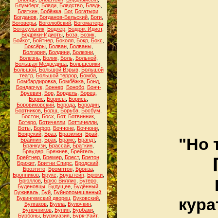
Блумберг
,
Бляди
,
Блядство
,
Блядь
,
Бляткин
,
Бобёжка
,
Бог
,
Богатыри
,
Богданов
,
Богданов-Бельский
,
Боги
,
Боговеры
,
Боголюбский
,
Богоматерь
,
Богохульник
,
Бодлер
,
Бодряк-Идиот
,
Бодряки-Идиоты
,
Боза
,
Бозик
,
Бойкот
,
Бойтнер
,
Боколл
,
Бокр
,
Бокс
,
Боксёры
,
Болван
,
Болваны
,
Болгария
,
Болдини
,
Болезни
,
Болезнь
,
Болик
,
Боль
,
Больной
,
Большая Медведица
,
Большевики
,
Большой
,
Большой Взрыв
,
Большой
театр
,
Большой террор
,
Бомба
,
Бомбардировка
,
Бомбёжка
,
Бонд
,
Бондарчук
,
Боннер
,
Бонобо
,
Бонч-
Бруевич
,
Бор
,
Бордель
,
Борец
,
Борис
,
Борисы
,
Борись
,
Боровиковский
,
Борода
,
Бородин
,
Бортников
,
Борщ
,
Борьба
,
Босбум
,
Бостон
,
Босх
,
Бот
,
Ботвинник
,
Ботеро
,
Ботичелли
,
Боттичелли
,
Боты
,
Бофор
,
Боччоне
,
Боччони
,
Боярский
,
Браз
,
Бразилия
,
Брай
,
"Но 
Брайнин
,
Брак
,
Брамс
,
Брандт
,
Бранкузи
,
Брассай
,
Браткин
,
Браудер
,
Брежнев
,
Брейгель
,
Брейтнер
,
Бремер
,
Брест
,
Бретон
,
Брижит
,
Бритни Спирс
,
Бродский
,
Брозтито
,
Бромптон
,
Бронза
,
Бронников
,
Брукс
,
Бруштейн
,
Брюки
,
Брюллов
,
Брюс Виллис
,
Бугеро
,
Буденовцы
,
Будущее
,
Будённый
,
Буживаль
,
Буй
,
Буйнопомешанный
,
Букингемский дворец
,
Буковский
,
кура
Булгаков
,
Булла
,
Булочкин
,
Булочников
,
Бунин
,
Бурбаки
,
Бурбоны
,
Буржуазия
,
Бурк-Уайт
,