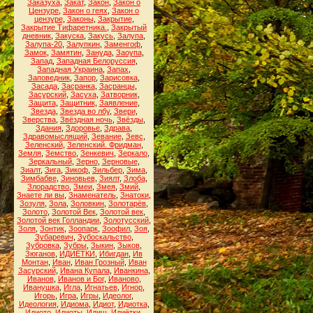
Заказуха
,
Закат
,
Закон
,
Закон о
Цензуре
,
Закон о геях
,
Закон о
цензуре
,
Законы
,
Закрытие
,
Закрытие Тифаретника.
,
Закрытый
дневник
,
Закуска
,
Закусь
,
Залупа
,
Залупа-20
,
Залупкин
,
Заменгоф
,
Замок
,
Замятин
,
Зануда
,
Заоупа
,
Запад
,
Западная Белоруссия
,
Западная Украина
,
Запах
,
Заповедник
,
Запор
,
Зарисовка
,
Засада
,
Засранка
,
Засранцы
,
Засурский
,
Засуха
,
Затворник
,
Защита
,
Защитник
,
Заявление
,
Звезда
,
Звезда во лбу
,
Звери
,
Зверства
,
Звёздная ночь
,
Звёзды
,
Здания
,
Здоровье
,
Здрава
,
Здравомыслящий
,
Зевание
,
Зевс
,
Зеленский
,
Зеленский. Фридман
,
Земля
,
Земство
,
Зенкевич
,
Зеркало
,
Зеркальный
,
Зерно
,
Зерновые
,
Зиалт
,
Зига
,
Зикоф
,
Зильбер
,
Зима
,
Зимбабве
,
Зиновьев
,
Зиялт
,
Злоба
,
Злорадство
,
Змеи
,
Змея
,
Змий
,
Знаете ли вы
,
Знаменатель
,
Знатоки
,
Зозуля
,
Зола
,
Золовкин
,
Золотарёв
,
Золото
,
Золотой Век
,
Золотой век
,
Золотой век Голландии
,
Золотусский
,
Золя
,
Зонтик
,
Зоопарк
,
Зоофил
,
Зоя
,
Зубаревич
,
Зубоскальство
,
Зубровка
,
Зубры
,
Зыкин
,
Зыков
,
Зюганов
,
ИДИЁТКИ
,
Ибигдан
,
Ив
Монтан
,
Иван
,
Иван Грозный
,
Иван
Засурский
,
Ивана Купала
,
Иванкина
,
Иванов
,
Иванов и Бог
,
Иваново
,
Иванушка
,
Игла
,
Игнатьев
,
Игнор
,
Игорь
,
Игра
,
Игры
,
Идеолог
,
Идеология
,
Идиома
,
Идиот
,
Идиотка
,
Идиото
,
Идиоты
,
Идиш
,
Идиётки
,