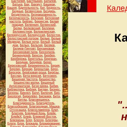
Бастилия
,
Бастрыкин
,
Баталов
,
Батька
,
Бах
,
Бахмут
,
Башмак
,
Кале
Башня
,
Бдительность
,
Бег
,
Бедность
,
Бедные
,
Безвкусица
,
Бездарь
,
Бездетность
,
Безнаказанность
,
Безопасность
,
Безумие
,
Безумная
частота
,
Бейлис
,
Бекингэм
,
Белая
гвардия
,
Беленкин
,
Белинский
,
Белки
,
Белковский
,
Беллини
,
Беломестнов
,
Беломлинская
,
К
Белорруссия
,
Белоруссия
,
Белосток
,
Белостокский погром
,
Белые
,
Белые
Медведи
,
Белые ночи
,
Белый
,
Белый
дом
,
Белых
,
Бельгия
,
Беляев
,
Беляев-Гинтовт
,
Бензиновая
,
Бензиновая пила
,
Бензопила
,
Бенкендорф
,
Бенсон
,
Бербер
,
Берберова
,
Берггольц
,
Бергман
,
Бердник
,
Бердяев
,
Берег
,
Березовский
,
Беременность
,
Берия
,
Берлин
,
Бернар
,
Бернштам
,
Беро
,
Берсерк
,
Берёзовая роща
,
Берёзы
,
Беслан
,
Бета-версия
,
Бетховен
,
Бешеная Частота
,
Бешенство
,
Бешенство матки
,
Бешеный
Антисемитизм
,
Беэр-Шева
,
Бибик
,
Библиотека
,
Библия
,
Бигдан
,
Бизнес
,
Бизоны
,
Бикнел
,
Билл
,
Билогия
,
Био
,
Биология
,
Бирюлёво
,
Бисмарк
,
Бита
,
Битлы
,
Благовещенск
,
"
Благодарность
,
Благодетель
,
Благообразие
,
Благородная. Машка-
Отсосашка
,
Благославенна
,
Блат
,
н
Блатняк
,
Бледный Конь
,
Блейк
,
БлейкХ
,
Блеф
,
Ближний Восток
,
Близнецы
,
Блог
,
Блогер
,
Блогеры
,
Блоги
,
Блок
,
Блокада
,
Блокирование
,
Блонди
,
Блоштейн
,
Блудныйсын
,