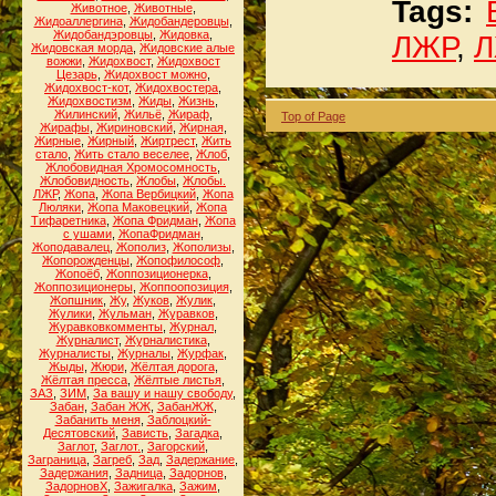
Tags:
Животное
,
Животные
,
Жидоаллергина
,
Жидобандеровцы
,
Жидобандэровцы
,
Жидовка
,
ЛЖР
,
Л
Жидовская морда
,
Жидовские алые
вожжи
,
Жидохвост
,
Жидохвост
Цезарь
,
Жидохвост можно
,
Жидохвост-кот
,
Жидохвостера
,
Жидохвостизм
,
Жиды
,
Жизнь
,
Жилинский
,
Жильё
,
Жираф
,
Top of Page
Жирафы
,
Жириновский
,
Жирная
,
Жирные
,
Жирный
,
Жиртрест
,
Жить
стало
,
Жить стало веселее
,
Жлоб
,
Жлобовидная Хромосомность
,
Жлобовидность
,
Жлобы
,
Жлобы.
ЛЖР
,
Жопа
,
Жопа Вербицкий
,
Жопа
Люляки
,
Жопа Маковецкий
,
Жопа
Тифаретника
,
Жопа Фридман
,
Жопа
с ушами
,
ЖопаФридман
,
Жоподавалец
,
Жополиз
,
Жополизы
,
Жопорожденцы
,
Жопофилософ
,
Жопоёб
,
Жоппозиционерка
,
Жоппозиционеры
,
Жоппоопозиция
,
Жопшник
,
Жу
,
Жуков
,
Жулик
,
Жулики
,
Жульман
,
Журавков
,
Журавковкомменты
,
Журнал
,
Журналист
,
Журналистика
,
Журналисты
,
Журналы
,
Журфак
,
Жыды
,
Жюри
,
Жёлтая дорога
,
Жёлтая пресса
,
Жёлтые листья
,
ЗАЗ
,
ЗИМ
,
За вашу и нашу свободу
,
Забан
,
Забан ЖЖ
,
ЗабанЖЖ
,
Забанить меня
,
Заблоцкий-
Десятовский
,
Зависть
,
Загадка
,
Заглот
,
Заглот.
,
Загорский
,
Заграница
,
Загреб
,
Зад
,
Задержание
,
Задержания
,
Задница
,
Задорнов
,
ЗадорновХ
,
Зажигалка
,
Зажим
,