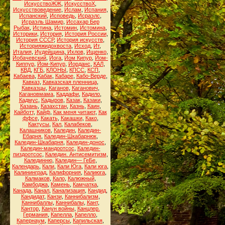
ИскусствоЖЖ
,
ИскусствоХ
,
Искусствоведение
,
Ислам
,
Испания
,
Испанский
,
Исповедь
,
Исраэлс
,
Исраэль Шамир
,
Иссахар Бер
Рыбак
,
Истина
,
Истомин
,
Истомина
,
Историки
,
История
,
История России
,
История СССР
,
История искусств
,
Историяжидохвоста
,
Исход
,
Ит
,
Италия
,
Иудейщина
,
Ихлов
,
Ищенко
,
Йобачевский
,
Йога
,
Йом Кипур
,
Йом-
Киппур
,
Йом-Кипур
,
Йорданс
,
КАЛ
,
КВД
,
КГБ
,
КЛОНЫ
,
КПСС
,
КСП
,
Кабаева
,
Кабак
,
Кабаре
,
Кабо-Верде
,
Кавказ
,
Кавказская пленница
,
Кавказцы
,
Каганов
,
Каганович
,
Кагановмама
,
Каддафи
,
Кадило
,
Кадмус
,
Кадыров
,
Казак
,
Казаки
,
Казань
,
Казахстан
,
Казнь
,
Каин
,
Кайботт
,
Кайф
,
Как меня читают
,
Как
ффсе
,
Какать
,
Какашки
,
Како
,
Кактусы
,
Кал
,
Калабеков
,
Калашников
,
Каледин
,
Каледин-
Ебарня
,
Каледин-Шкабарнюк
,
Каледин-Шкабарня
,
Каледин-донос
,
Каледин-мандоотсос
,
Каледин-
пиздоотсос
,
Каледин. Антисемитизм
,
Калединню
,
Каледин— ГеБе
,
Календарь
,
Кали
,
Кали Юга
,
Кали юга
,
Калининград
,
Калифорния
,
Калиюга
,
Калмаков
,
Кало
,
Калюжный
,
Камбоджа
,
Камень
,
Камчатка
,
Канада
,
Канал
,
Канализация
,
Кандид
,
Кандидат
,
Канзи
,
Каннибализм
,
Каннибаллы
,
Каннибалы
,
Кант
,
Кантор
,
Канун войны
,
Канцлер.
Германия
,
Капелла
,
Капелло
,
Капернаум
,
Каперсы
,
Капильская
,