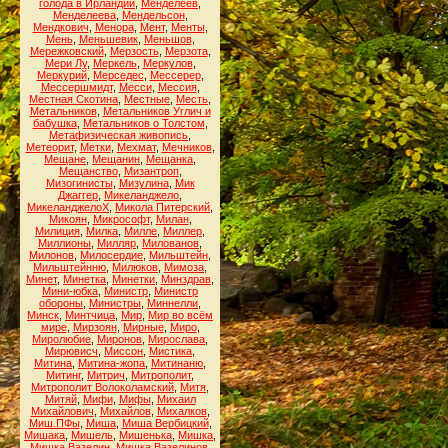
голода в Ирландии
,
Менделеев
,
Менделеева
,
Мендельсон
,
Мендкович
,
Менора
,
Мент
,
Менты
,
Мень
,
Меньшевик
,
Меньшов
,
Мережковский
,
Мерзость
,
Мерзота
,
Мери Лу
,
Меркель
,
Меркулов
,
Меркурий
,
Мерседес
,
Мессерер
,
Мессершмидт
,
Месси
,
Мессия
,
Местная Скотина
,
Местные
,
Месть
,
Метальников
,
Метальников Углич и
бабушка
,
Метальников о Толстом
,
Метафизическая живопись
,
Метеорит
,
Метки
,
Мехмат
,
Мечников
,
Мещане
,
Мещанин
,
Мещанка
,
Мещанство
,
Мизантроп
,
Мизогинисты
,
Мизулина
,
Мик
Джаггер
,
Микеланджело
,
МикеланджелоХ
,
Микола Питерский
,
Микоян
,
Микрософт
,
Милан
,
Милиция
,
Милка
,
Милле
,
Миллер
,
Миллионы
,
Милляр
,
Милованов
,
Милонов
,
Милосердие
,
Мильштейн
,
Мильштейнню
,
Милюков
,
Мимоза
,
Минет
,
Минетка
,
Минетки
,
Минздрав
,
Мини-юбка
,
Министр
,
Министр
обороны
,
Министры
,
Миннелли
,
Минск
,
Минтчица
,
Мир
,
Мир во всём
мире
,
Мирзоян
,
Мирные
,
Миро
,
Миролюбие
,
Миронов
,
Мирослава
,
Мирювисч
,
Миссон
,
Мистика
,
Митина
,
Митина-жопа
,
Митинаню
,
Митинг
,
Митрич
,
Митрополит
,
Митрополит Волоколамский
,
Митя
,
Митяй
,
Мифи
,
Мифы
,
Михаил
Михайлович
,
Михайлов
,
Михалков
,
Миш.ПФы
,
Миша
,
Миша Вербицкий
,
Мишака
,
Мишель
,
Мишенька
,
Мишка
,
Мишка Вазелин
,
Мишка Вазелинов
,