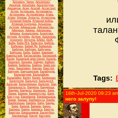
Архимед. Чапек
,
Архипенко
,
Архипов
,
Архипова
,
Архитектура
,
Аршакуни
,
Асад
,
Асатий
,
Ассистент
,
Астер
,
Астрахань
,
Астронавты
,
Астрономы
,
Астрофизика
,
Атака
,
ил
Атаки
,
Атеизм
,
Атеисты
,
Атлантида
,
Атомная бомба
,
Атомная война
,
Атомная подлодка
,
Аукционы
,
талан
Аутизм
,
Афанасьев
,
Афганистан
,
Афедрон
,
Афины
,
Афоризмы
,
Африка
,
Ахмадулина
,
Ахматова
,
Ахуеев
,
Ахуеево
,
Ацтеки
,
Ашкенази
,
Аэропорт
,
Аятолла
,
БАБЫ
,
БЫК
,
Баба
,
Баба-Яга
,
Баба-яга
,
Бабель
,
Бабизмы
,
Бабий Яр
,
Бабицкая
,
Бабочки
,
Бабурин
,
Бабучина
,
Бабушка
,
Бабы
,
Бабьё
,
Бавария
,
Бавильский
,
Багдасарова
,
Багрицкий
,
Базар
,
Базарный аристократ
,
Базиль
,
БазильХ
,
Базыма
,
Байден
,
Байкал
,
Байкер
,
Байкеры
,
Байрон
,
Байя кон
диас
,
Бакалович
,
Баклан
,
Бакстер
,
Бакунин
,
Бакушинская
,
Балабурда
,
Балалаечник
,
Балалайкин
,
Tags:
Балалайкн
,
Балет
,
Балин
,
Балморал
,
Балотелли
,
Бальдунг
,
БальдунгХ
,
Бальзак
,
Бальтерманц
,
Бальтюс
,
Бан
,
Банальность
,
Бандера
,
Бандерша
,
Банджо
,
Бандиты
,
Банионис
,
Банк
,
16th-Jul-2020 09:23 a
Банки
,
Банкир
,
Банкротство
,
Баня
,
Бар-сука
,
Барабанов
,
Барабанщица
,
него залупу!
Барак
,
Бараки
,
Барбаросса
,
Барби
,
Барбизонцы
,
Барбра
,
Бард
,
Барды
,
Баре
,
Барков
,
Бармин
,
Барнс
,
Барокко
,
Барон
,
Барриса
,
Барсук
,
Барсука
,
Барышников
,
Баскетбол
,
Басманный
,
Басня
,
Бассано
,