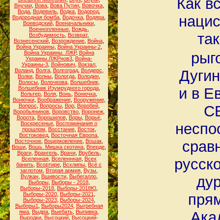
Как в
Внучки
,
Вова
,
Вова Путин
,
Вовочка
,
Вода
,
Водевиль
,
Водка
,
Водород
,
нацис
Водородная бомба
,
Водочка
,
Водяра
,
Воеводский
,
Военачальники
,
Военнопленные
,
Вождь
,
так
Возбудимость
,
Возврат
,
Вознесенский
,
Возрождение
,
Война
,
Война Украины
,
Война Украины-2
,
Война Украины. ЛЖР
,
Война
рыг
Украины.ЛЖРнов3
,
Война-
Украины-3
,
Войнович
,
Вокзал
,
Воланд
,
Волга
,
Волгоград
,
Волдерс
,
Дугин
Волки
,
Волны
,
Вологда
,
Володин
,
Волосы
,
Волочкова
,
Волшебник
,
Волшебник Изумрудного города
,
и в Е
Вольтер
,
Воля
,
Вонь
,
Вонючка
,
Вонючки
,
Воображение
,
Вооружение
,
Вопрос
,
Вопросы
,
Вор
,
Воробей
,
СВ
Воробьянинов
,
Воровство
,
Воронеж
,
Ворота
,
Ворошилов
,
Воры
,
Ворьё
,
Воскресенье
,
Воспоминания о
неспо
прошлом
,
Восстание
,
Восток
,
Востоковед
,
Восточная Европа
,
Восточное
,
Воцерковление
,
Вошак
,
срав
Воши
,
Вошь. Мишка скотина
,
Вперде
,
Враги
,
Врангель
,
Врачи
,
Врубель
,
Вселенная
,
Вселеннная
,
Всех
русск
банить
,
Всортире
,
Всхлипы
,
Всё с
заглотом
,
Вторая армия
,
Вузы
,
Вулкан
,
Вшивости
,
Выбегалло
,
дур
Выборы
,
Выборы - 2018
,
Выборы-2018
,
Выборы-2018Ю
,
Выборы-2020
,
Выборы-2021
,
прям
Выборы-2023
,
Выборы-2024
,
Выборы1
,
Выборы2024
,
Выгребная
яма
,
Выдра
,
Выебать
,
Выпивка
,
Ака
Выродки
,
Высоцкий
,
Высоцкий-