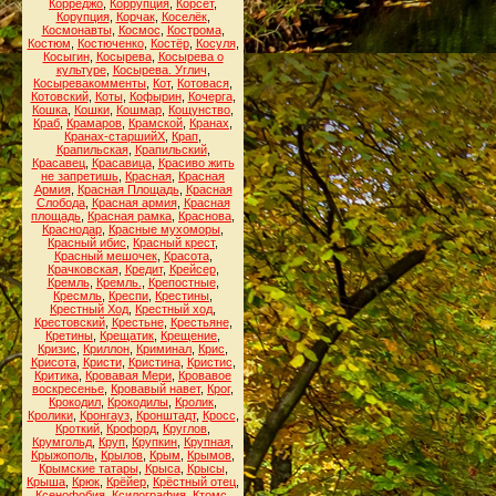
Корреджо
,
Коррупция
,
Корсет
,
Корупция
,
Корчак
,
Коселёк
,
Космонавты
,
Космос
,
Кострома
,
Костюм
,
Костюченко
,
Костёр
,
Косуля
,
Косыгин
,
Косырева
,
Косырева о
культуре
,
Косырева. Углич
,
Косыревакомменты
,
Кот
,
Котовася
,
Котовский
,
Коты
,
Кофырин
,
Кочерга
,
Кошка
,
Кошки
,
Кошмар
,
Кощунство
,
Краб
,
Крамаров
,
Крамской
,
Кранах
,
Кранах-старшийХ
,
Крап
,
Крапильская
,
Крапильский
,
Красавец
,
Красавица
,
Красиво жить
не запретишь
,
Красная
,
Красная
Армия
,
Красная Площадь
,
Красная
Слобода
,
Красная армия
,
Красная
площадь
,
Красная рамка
,
Краснова
,
Краснодар
,
Красные мухоморы
,
Красный ибис
,
Красный крест
,
Красный мешочек
,
Красота
,
Крачковская
,
Кредит
,
Крейсер
,
Кремль
,
Кремль.
,
Крепостные
,
Кресмль
,
Креспи
,
Крестины
,
Крестный Ход
,
Крестный ход
,
Крестовский
,
Крестьне
,
Крестьяне
,
Кретины
,
Крещатик
,
Крещение
,
Кризис
,
Криллон
,
Криминал
,
Крис
,
Крисота
,
Кристи
,
Кристина
,
Кристис
,
Критика
,
Кровавая Мери
,
Кровавое
воскресенье
,
Кровавый навет
,
Крог
,
Крокодил
,
Крокодилы
,
Кролик
,
Кролики
,
Кронгауз
,
Кронштадт
,
Кросс
,
Кроткий
,
Крофорд
,
Круглов
,
Крумгольд
,
Круп
,
Крупкин
,
Крупная
,
Крыжополь
,
Крылов
,
Крым
,
Крымов
,
Крымские татары
,
Крыса
,
Крысы
,
Крыша
,
Крюк
,
Крёйер
,
Крёстный отец
,
Ксенофобия
,
Ксилография
,
Ктомс
,