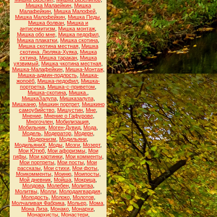
Мишка Малаейкин
,
Мишка
Малафейкин
,
Мишка Малофей
,
Мишка Малофейкин
,
Мишка Педы
,
Мишка болван
,
Мишка и
антисемитизм
,
Мишка монтаж
,
Мишка обо мне
,
Мишка педофил
,
Мишка плакатки
,
Мишка скотина
,
Мишка скотина местная
,
Мишка
скотина. Люляка-Хуяка
,
Мишка
сктина
,
Мишка таракан
,
Мишка
уязвимый
,
Мишка чкотина местная
,
Мишка-Малафейкин
,
Мишка-Монтаж
,
Мишка-админ-подлость
,
Мишка-
жопоёб
,
Мишка-педофил
,
Мишка-
портретка
,
Мишка-с-приветом
,
Мишка-скотина
,
Мишка.
,
МишкаЗалупа
,
Мишказалупа
,
Мишканю
,
Мишкин портрет
,
Мишкино
самоубийство
,
Мишустин
,
Мне
,
Мнение
,
Мнение о Гафурове
,
Многочлен
,
Мобилизация
,
Мобильник
,
Моген-Дувид
,
Мода
,
Модель
,
Модератор
,
Модерн
,
Модернизм
,
Модильяни
,
МодильяниХ
,
Моды
,
Мозги
,
Мозерт
,
Мои Ютюб
,
Мои афоризмы
,
Мои
гифы
,
Мои картинки
,
Мои комменты
,
Мои портреты
,
Мои посты
,
Мои
рассказы
,
Мои стихи
,
Мои фоты
,
Моикомменты
,
Моиню
,
Моипосты
,
Мой дневник
,
Мойша
,
Мокрица
,
Молдова
,
Молебен
,
Молитва
,
Молитвы
,
Молли
,
Молодаягвардия
,
Молодость
,
Молоко
,
Молотов
,
Молчаливая Фабрика
,
Мольер
,
Мома
,
Мона Лиза
,
Монако
,
Монархи
,
Монархисты
,
Монастери
,