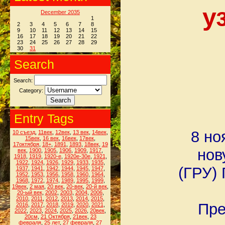
у
December 2035
1
2
3
4
5
6
7
8
9
10
11
12
13
14
15
16
17
18
19
20
21
22
23
24
25
26
27
28
29
30
31
Search
Search:
Category:
Entry Tags
8 но
10 съезд
,
11век
,
12век
,
13 век
,
14век
,
15век
,
16 век
,
16век
,
17век
,
17октября
,
18+
,
1891
,
1893
,
18век
,
19
нов
век
,
1900
,
1905
,
1906
,
1909
,
1917
,
1918
,
1919
,
1920-е
,
1920е-30е
,
1921
,
1922
,
1924
,
1926
,
1929
,
1933
,
1935
,
(ГРУ)
1937
,
1941
,
1942
,
1944
,
1945
,
1947
,
1952
,
1953
,
1956
,
1958
,
1960
,
1964
,
1968
,
1972
,
1974
,
1989
,
1995
,
1999
,
19век
,
2 мая
,
20 век
,
20-век
,
20-й век
,
20-ый век
,
2002
,
2003
,
2004
,
2006
,
2010
,
2011
,
2012
,
2013
,
2014
,
2015
,
Пре
2016
,
2017
,
2018
,
2019
,
2020
,
2021
,
2022
,
2023
,
2024
,
2025
,
2026
,
20век
,
20см
,
21 Октября
,
21век
,
23
февраля
,
25 лет
,
27 февраля
,
27