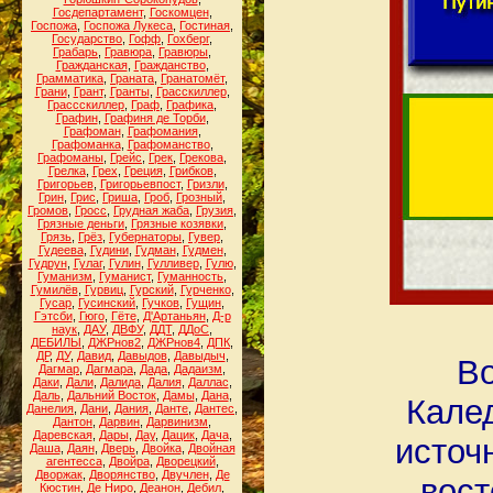
Госдепартамент
,
Госкомцен
,
Госпожа
,
Госпожа Лукеса
,
Гостиная
,
Государство
,
Гофф
,
Гохберг
,
Грабарь
,
Гравюра
,
Гравюры
,
Гражданская
,
Гражданство
,
Грамматика
,
Граната
,
Гранатомёт
,
Грани
,
Грант
,
Гранты
,
Грасскиллер
,
Грассскиллер
,
Граф
,
Графика
,
Графин
,
Графиня де Торби
,
Графоман
,
Графомания
,
Графоманка
,
Графоманство
,
Графоманы
,
Грейс
,
Грек
,
Грекова
,
Грелка
,
Грех
,
Греция
,
Грибков
,
Григорьев
,
Григорьевпост
,
Гризли
,
Грин
,
Грис
,
Гриша
,
Гроб
,
Грозный
,
Громов
,
Гросс
,
Грудная жаба
,
Грузия
,
Грязные деньги
,
Грязные козявки
,
Грязь
,
Грёз
,
Губернаторы
,
Гувер
,
Гудеева
,
Гудини
,
Гудман
,
Гудмен
,
Гудрун
,
Гулаг
,
Гулин
,
Гулливер
,
Гулю
,
Гуманизм
,
Гуманист
,
Гуманность
,
Гумилёв
,
Гурвиц
,
Гурский
,
Гурченко
,
Гусар
,
Гусинский
,
Гучков
,
Гущин
,
Гэтсби
,
Гюго
,
Гёте
,
Д'Артаньян
,
Д-р
наук
,
ДАУ
,
ДВФУ
,
ДДТ
,
ДДоС
,
ДЕБИЛЫ
,
ДЖРнов2
,
ДЖРнов4
,
ДПК
,
ДР
,
ДУ
,
Давид
,
Давыдов
,
Давыдыч
,
Во
Дагмар
,
Дагмара
,
Дада
,
Дадаизм
,
Даки
,
Дали
,
Далида
,
Далия
,
Даллас
,
Даль
,
Дальний Восток
,
Дамы
,
Дана
,
Кале
Данелия
,
Дани
,
Дания
,
Данте
,
Дантес
,
Дантон
,
Дарвин
,
Дарвинизм
,
Даревская
,
Дары
,
Дау
,
Дацик
,
Дача
,
источ
Даша
,
Даян
,
Дверь
,
Двойка
,
Двойная
агентесса
,
Двойра
,
Дворецкий
,
Дворжак
,
Дворянство
,
Двучлен
,
Де
вос
Кюстин
,
Де Ниро
,
Деанон
,
Дебил
,