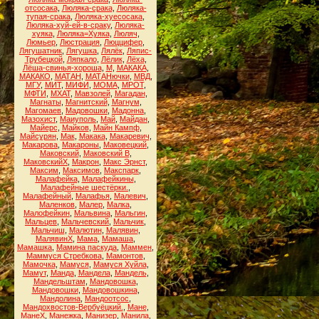
отсосака
,
Люляка-срака
,
Люляка-
тупая-срака
,
Люляка-хуесосака
,
Люляка-хуй-ей-в-сраку
,
Люляка-
хуяка
,
Люляка=Хуяка
,
Люляч
,
Люмьер
,
Люстрация
,
Люццифер
,
Лягушатник
,
Лягушка
,
Лялёк
,
Ляпис-
Трубецкой
,
Ляпкало
,
Лёлик
,
Лёха
,
Лёша-свинья-хороша
,
М
,
МАКАКА
,
МАКАКО
,
МАТАН
,
МАТАНючки
,
МВД
,
МГУ
,
МИТ
,
МИФИ
,
МОМА
,
МРОТ
,
МФТИ
,
МХАТ
,
Мавзолей
,
Магадан
,
Магнаты
,
Магнитский
,
Магнум
,
Магомаев
,
Мадовошки
,
Мадонна
,
Мазохист
,
Маиуполь
,
Май
,
Майдан
,
Майерс
,
Майков
,
Майн Кампф
,
Майсурян
,
Мак
,
Макака
,
Макаревич
,
Макарова
,
Макароны
,
Маковецкий
,
Маковский
,
Маковский В
,
МаковскийХ
,
Макрон
,
Макс Эрнст
,
Максим
,
Максимов
,
Макспарк
,
Малафейка
,
Малафейкины
,
Малафейные шестёрки.
,
Малафейный
,
Малафья
,
Малевич
,
Маленков
,
Малер
,
Малка
,
Малофейкин
,
Мальвина
,
Мальгин
,
Мальцев
,
Мальчевский
,
Мальчик
,
Мальчиш
,
Малютин
,
Малявин
,
МалявинХ
,
Мама
,
Мамаша
,
Мамашка
,
Мамина паскуда
,
Маммен
,
Маммуся Стребкова
,
Мамонтов
,
Мамочка
,
Мамуся
,
Мамуся Хуйла
,
Мамут
,
Манда
,
Мандела
,
Мандель
,
Мандельштам
,
Мандовошка
,
Мандовошки
,
Мандовошкина
,
Мандолина
,
Мандоотсос
,
Мандохвостов-Вербуёцкий.
,
Мане
,
МанеХ
,
Манежка
,
Манизер
,
Манила
,