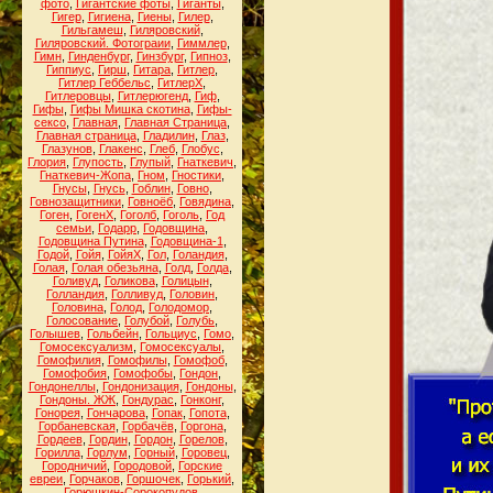
фото
,
Гигантские фоты
,
Гиганты
,
Гигер
,
Гигиена
,
Гиены
,
Гилер
,
Гильгамеш
,
Гиляровский
,
Гиляровский. Фотограии
,
Гиммлер
,
Гимн
,
Гинденбург
,
Гинзбург
,
Гипноз
,
Гиппиус
,
Гирш
,
Гитара
,
Гитлер
,
Гитлер Геббельс
,
ГитлерХ
,
Гитлеровцы
,
Гитлерюгенд
,
Гиф
,
Гифы
,
Гифы Мишка скотина
,
Гифы-
сексо
,
Главная
,
Главная Страница
,
Главная страница
,
Гладилин
,
Глаз
,
Глазунов
,
Глакенс
,
Глеб
,
Глобус
,
Глория
,
Глупость
,
Глупый
,
Гнаткевич
,
Гнаткевич-Жопа
,
Гном
,
Гностики
,
Гнусы
,
Гнусь
,
Гоблин
,
Говно
,
Говнозащитники
,
Говноёб
,
Говядина
,
Гоген
,
ГогенХ
,
Гоголб
,
Гоголь
,
Год
семьи
,
Годарр
,
Годовщина
,
Годовщина Путина
,
Годовщина-1
,
Годой
,
Гойя
,
ГойяХ
,
Гол
,
Голандия
,
Голая
,
Голая обезьяна
,
Голд
,
Голда
,
Голивуд
,
Голикова
,
Голицын
,
Голландия
,
Голливуд
,
Головин
,
Головина
,
Голод
,
Голодомор
,
Голосование
,
Голубой
,
Голубь
,
Голышев
,
Гольбейн
,
Гольциус
,
Гомо
,
Гомосексуализм
,
Гомосексуалы
,
Гомофилия
,
Гомофилы
,
Гомофоб
,
Гомофобия
,
Гомофобы
,
Гондон
,
Гондонеллы
,
Гондонизация
,
Гондоны
,
Гондоны. ЖЖ
,
Гондурас
,
Гонконг
,
Гонорея
,
Гончарова
,
Гопак
,
Гопота
,
Горбаневская
,
Горбачёв
,
Горгона
,
Гордеев
,
Гордин
,
Гордон
,
Горелов
,
Горилла
,
Горлум
,
Горный
,
Горовец
,
Городничий
,
Городовой
,
Горские
евреи
,
Горчаков
,
Горшочек
,
Горький
,
Горюшкин-Сорокопудов
,