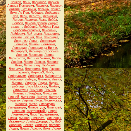
Ланкар
,
Лань
,
Ларионов
,
Лариса
,
Лариса Гнаткевич
,
Лариска
,
Ларссон
,
Латвия
,
Латынина
,
Латынь
,
Лашез
,
Лгун
,
Ле Пен
,
Лебедев
,
Лебедева
,
Лев
,
Леви
,
Левитан
,
Левицкий
,
Легрос
,
Ледокол
,
Леже
,
Лейба
,
Лейбов
,
Лейбов Дорога уходит
вдаль...
,
ЛейбовХ
,
Лейбова Гора
,
Лейбовбиография
,
Лейбовиц
,
Лейбович
,
Лейтенант
,
Лекаренко
,
Лекции
,
Лекция
,
Лем
,
Лемпицка
,
Ленд-лиз
,
Ленин
,
Ленинград
,
Ленказм
,
Леннон
,
Ленточки
,
Леонардо
,
Леонардо да Винчи
,
ЛеонардоХ
,
Леонида-отсосючка
,
Леонов
,
Леонтьев
,
Лепра
,
Лермонтов
,
Лес
,
Лесбиянки
,
Лесбо
,
Лесбос
,
Лесин
,
Лесков
,
Лессинг
,
Лето
,
Летов
,
Лец
,
ЛжРнов4
,
Лженаука
,
Лжепромо
,
Лжр
,
Лжрнов
,
Лжрнов2
,
Лжрнов3
,
ЛиРу
,
Либерализм
,
Либералы
,
Либерасты
,
Либерман
,
Либидо
,
Ливанов
,
Ливия
,
Лившиц
,
Лидеры
,
Лидка
,
Лидка-
проблядь
,
Лиза Морская
,
Ликбез
,
Лилипуты
,
Лимонов
,
Лимоны
,
Лингвист
,
Линдберг
,
Линкольн
,
Линней
,
Лиознова
,
Лиотар
,
ЛиотарХ
,
Лиригия
,
Лирика
,
Лиса
,
Лиснянская
,
Лисёнок
,
Литва
,
Литеатура
,
Литераторы
,
Литература
,
Литмузей
,
Лихачёв
,
Лихтенштейн
,
Лицей
,
Лицемерие
,
Лицо Тифаретника
,
Личка
,
Личное
,
Личность
,
Лишенцы
,
Лкьяненко
,
Ллойд Джордж
,
Ло
,
Лоб
,
Лобанов
,
Логика
,
Логинов
,
Логотип
,
Лодзь
,
Лодки
,
Ложкин
,
Ложь
,
Ложь-