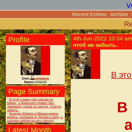
v
Recent Entries
Archive
Re
Profile
4th-Jun-2022 10:34 a
чтоб не забыть.
В эт
User:
veniamin
Name:
veniamin
Page Summary
·
В этой стране уже совсем не
В
Маркс, а Марксмен правит бал.
Завяжите узелок на залупе, чтоб не
забыть.
·
Каледин-Ебарня и Мишка-админ,
ворюга, цаловали А. Дугина в жопу, а
сегодня забили на него залупу!
Latest Month