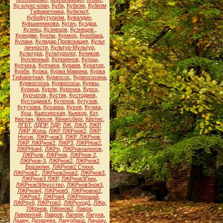
Ку-клукс-клан
,
Куба
,
Кубизм
,
Кубизм
Тифаретника
,
КубизмХ
,
Кубофутуризм
,
Кувалдин
,
Кувшинникова
,
Кугач
,
Куздра
,
Кузнец
,
Кузнецов
,
Кузнецов.
,
Куинджи
,
Куклы
,
Кукмор
,
Кукобака
,
Кулаки
,
Кулидар Провокация
,
Культ
личности
,
Культур-Мультур
,
Культура
,
Культуролог
,
Куников
,
Купленный
,
Куприянов
,
Купцы
,
Купчиха
,
Купчихи
,
Кураев
,
Куратор
,
Курбе
,
Курва
,
Курва Мамина
,
Курва
Тифаретная
,
Курвосос
,
Курвососина
,
Курвососка
,
Курвососы
,
Курвы
,
Курица
,
Курли
,
Курочка
,
Курск
,
Курчатов
,
Кустик
,
Кустодиев
,
КустодиевХ
,
Кутепов
,
Кутузов
,
Кутузова
,
Кухарка
,
Кухня
,
Кучма
,
Куш
,
Кшесинская
,
Кьюкор
,
Кэт
,
Кюстин
,
Кюхля
,
Кёнигсберг
,
Кёртис
,
ЛГБТ
,
ЛДПР
,
ЛДР
,
ЛЖ
,
ЛЖЛ
,
ЛЖР
,
ЛЖР Жопа
,
ЛЖР ЛЖРнов2
,
ЛЖР
Носик
,
ЛЖР-нов3
,
ЛЖР. ЛЖРнов
,
ЛЖР. ЛЖРнов2
,
ЛЖР3
,
ЛЖРНов2
,
ЛЖРНов4
,
ЛЖРн
,
ЛЖРначалонов
,
ЛЖРнлв
,
ЛЖРнов
,
ЛЖРнов-2
,
ЛЖРнов-3
,
ЛЖРнов2
,
ЛЖРнов2
Бразилия
,
ЛЖРнов2 Стихи
,
ЛЖРнов2.
,
ЛЖРнов2нов2
,
ЛЖРнов3
,
ЛЖРнов3 ЛЖР
,
ЛЖРнов3Грек
,
ЛЖРнов3Икусство
,
ЛЖРнов3нов3
,
ЛЖРнов4
,
ЛЖРнов5
,
ЛЖРновое2
,
ЛЖРов2
,
ЛЖРов4
,
ЛЖРпрощай
,
ЛЖРпуб
,
ЛЖРтов2
,
ЛЖРуход1
,
ЛЖр
,
ЛЖрнов
,
ЛЖрнов2
,
Лавра
,
Лаврентий
,
Лавров
,
Лагеря
,
Лагуна
,
Ладен
,
Лазарева
,
Лангобард
,
Ландау
,