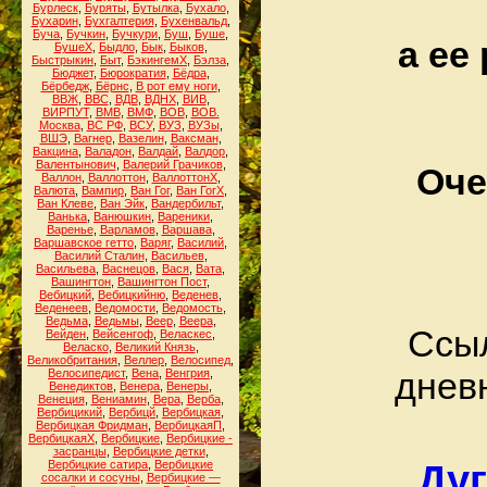
Бурлеск
,
Буряты
,
Бутылка
,
Бухало
,
Бухарин
,
Бухгалтерия
,
Бухенвальд
,
Буча
,
Бучкин
,
Бучкури
,
Буш
,
Буше
,
а ее
БушеХ
,
Быдло
,
Бык
,
Быков
,
Быстрыкин
,
Быт
,
БэкингемХ
,
Бэлза
,
Бюджет
,
Бюрократия
,
Бёдра
,
Бёрбедж
,
Бёрнс
,
В рот ему ноги
,
ВВЖ
,
ВВС
,
ВДВ
,
ВДНХ
,
ВИВ
,
ВИРПУТ
,
ВМВ
,
ВМФ
,
ВОВ
,
ВОВ.
Москва
,
ВС РФ
,
ВСУ
,
ВУЗ
,
ВУЗы
,
ВШЭ
,
Вагнер
,
Вазелин
,
Ваксман
,
Вакцина
,
Валадон
,
Валдай
,
Валдор
,
Валентынович
,
Валерий Грачиков
,
Оче
Валлон
,
Валлоттон
,
ВаллоттонХ
,
Валюта
,
Вампир
,
Ван Гог
,
Ван ГогХ
,
Ван Клеве
,
Ван Эйк
,
Вандербильт
,
Ванька
,
Ванюшкин
,
Вареники
,
Варенье
,
Варламов
,
Варшава
,
Варшавское гетто
,
Варяг
,
Василий
,
Василий Сталин
,
Васильев
,
Васильева
,
Васнецов
,
Вася
,
Вата
,
Вашингтон
,
Вашингтон Пост
,
Вебицкий
,
Вебицкийню
,
Веденев
,
Веденеев
,
Ведомости
,
Ведомость
,
Ведьма
,
Ведьмы
,
Веер
,
Веера
,
Ссыл
Вейден
,
Вейсенгоф
,
Веласкес
,
Веласко
,
Великий Князь
,
Великобритания
,
Веллер
,
Велосипед
,
днев
Велосипедист
,
Вена
,
Венгрия
,
Венедиктов
,
Венера
,
Венеры
,
Венеция
,
Вениамин
,
Вера
,
Верба
,
Вербицикий
,
Вербицй
,
Вербицкая
,
Вербицкая Фридман
,
ВербицкаяП
,
ВербицкаяХ
,
Вербицкие
,
Вербицкие -
засранцы
,
Вербицкие детки
,
Вербицкие сатира
,
Вербицкие
Дуг
сосалки и сосуны
,
Вербицкие —