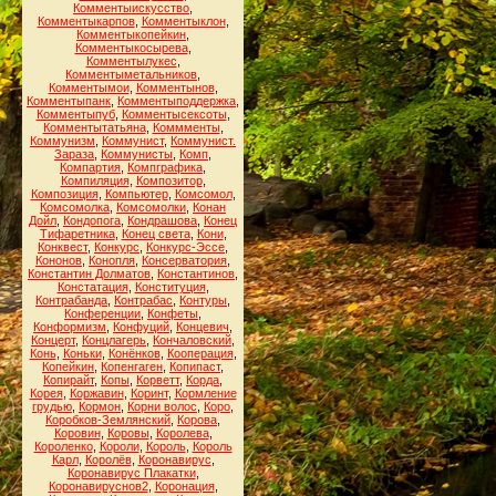
Комментыискусство
,
Комментыкарпов
,
Комментыклон
,
Комментыкопейкин
,
Комментыкосырева
,
Комментылукес
,
Комментыметальников
,
Комментымои
,
Комментынов
,
Комментыпанк
,
Комментыподдержка
,
Комментыпуб
,
Комментысексоты
,
Комментытатьяна
,
Коммменты
,
Коммунизм
,
Коммунист
,
Коммунист.
Зараза
,
Коммунисты
,
Комп
,
Компартия
,
Компграфика
,
Компиляция
,
Композитор
,
Композиция
,
Компьютер
,
Комсомол
,
Комсомолка
,
Комсомолки
,
Конан
Дойл
,
Кондопога
,
Кондрашова
,
Конец
Тифаретника
,
Конец света
,
Кони
,
Конквест
,
Конкурс
,
Конкурс-Эссе
,
Кононов
,
Конопля
,
Консерватория
,
Константин Долматов
,
Константинов
,
Констатация
,
Конституция
,
Контрабанда
,
Контрабас
,
Контуры
,
Конференции
,
Конфеты
,
Конформизм
,
Конфуций
,
Концевич
,
Концерт
,
Концлагерь
,
Кончаловский
,
Конь
,
Коньки
,
Конёнков
,
Кооперация
,
Копейкин
,
Копенгаген
,
Копипаст
,
Копирайт
,
Копы
,
Корветт
,
Корда
,
Корея
,
Коржавин
,
Коринт
,
Кормление
грудью
,
Кормон
,
Корни волос
,
Коро
,
Коробков-Землянский
,
Корова
,
Коровин
,
Коровы
,
Королева
,
Короленко
,
Короли
,
Король
,
Король
Карл
,
Королёв
,
Коронавирус
,
Коронавирус Плакатки
,
Коронавируснов2
,
Коронация
,