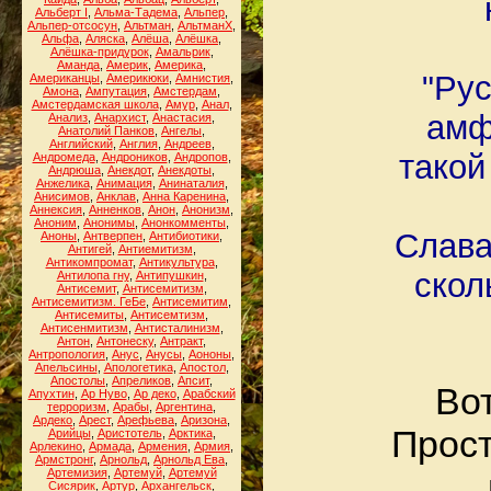
Альберт I
,
Альма-Тадема
,
Альпер
,
Альпер-отсосун
,
Альтман
,
АльтманХ
,
Альфа
,
Аляска
,
Алёша
,
Алёшка
,
Алёшка-придурок
,
Амальрик
,
Аманда
,
Америк
,
Америка
,
"Ру
Американцы
,
Америкюки
,
Амнистия
,
Амона
,
Ампутация
,
Амстердам
,
Амстердамская школа
,
Амур
,
Анал
,
амф
Анализ
,
Анархист
,
Анастасия
,
Анатолий Панков
,
Ангелы
,
Английский
,
Англия
,
Андреев
,
такой
Андромеда
,
Андроников
,
Андропов
,
Андрюша
,
Анекдот
,
Анекдоты
,
Анжелика
,
Анимация
,
Анинаталия
,
Анисимов
,
Анклав
,
Анна Каренина
,
Аннексия
,
Анненков
,
Анон
,
Анонизм
,
Аноним
,
Анонимы
,
Анонкомменты
,
Слава
Аноны
,
Антверпен
,
Антибиотики
,
Антигей
,
Антиемитизм
,
Антикомпромат
,
Антикультура
,
скол
Антилопа гну
,
Антипушкин
,
Антисемит
,
Антисемитизм
,
Антисемитизм. ГеБе
,
Антисемитим
,
Антисемиты
,
Антисемтизм
,
Антисенмитизм
,
Антисталинизм
,
Антон
,
Антонеску
,
Антракт
,
Антропология
,
Анус
,
Анусы
,
Аононы
,
Апельсины
,
Апологетика
,
Апостол
,
Апостолы
,
Апреликов
,
Апсит
,
Вот
Апухтин
,
Ар Нуво
,
Ар деко
,
Арабский
терроризм
,
Арабы
,
Аргентина
,
Ардеко
,
Арест
,
Арефьева
,
Аризона
,
Прост
Арийцы
,
Аристотель
,
Арктика
,
Арлекино
,
Армада
,
Армения
,
Армия
,
Армстронг
,
Арнольд
,
Арнольд Ева
,
Артемизия
,
Артемуй
,
Артемуй
Сисярик
,
Артур
,
Архангельск
,