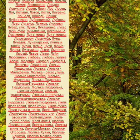
пиздёж
,
Локкарт
,
Локомотив
,
Лолита
,
Ломик
,
Ломоносов
,
Лондон
,
Лопухина
,
Лорен
,
Лорп
,
Лос
,
Лосев
,
Лот
,
Лотман
,
Лотов
,
Лотта
,
Лоуренс
,
Лошади
,
Лошадь
,
Лошак
,
Лубенников
,
ЛубенниковХ
,
Лубянка
,
Лувр
,
Луганск
,
Лужков
,
Лужники
,
Лузер
,
Лук
,
Лукас
,
Лукашенко
,
Лукес
,
Луки-суки
,
Лукьяненко
,
Лукэимиша
,
Лукэмиша
,
Лукэтмиша
,
Лукэтмишка
,
Лукэтморон
,
Лумумба
,
Луна
,
Лунатик
,
Луначарский
,
Лунный
танец
,
Лурка
,
Лурье
,
Лутц
,
Луция
,
Лушка
,
Луэтмиша
,
Лыжи
,
Лысенко
,
Лысый
,
Львов
,
Львы
,
Лэйн
,
Любовники
,
Любовь
,
Любовь лёлика
Алекс
,
Людовик
,
Людоед
,
Людоеды
,
Люлечка
,
Люлин нос
,
Люльа-
Пердюлька
,
Люлька
,
Люлька -
Малафейка
,
Люлька - отсосулька
,
Люлька Малафейка
,
Люлька-
Мудюлька
,
Люлька-Педюлька
,
Люлька-Пердлька
,
Люлька-
Пердюлька
,
Люлька-Пиздюлька
,
Люлька-ебулька
,
Люлька-
красотулька
,
Люлька-отсосулька
,
Люлька-пердюлька
,
Люлька-
пидораска
,
Люлька-пиздюлька
,
Люля
,
Люля голая
,
Люля стихи
,
Люля сучка
,
Люля сучка-в-течке
,
Люля-Пердюля
,
Люля-дура
,
Люля-красотуля
,
Люля-
отсосуля
,
Люля-пиздюля
,
Люля-
тупая-срака
,
Люля-фоты
,
Люляка
,
Люляка голая
,
Люляка книга
,
Люляка
минетка
,
Люляка-Монтаж
,
Люляка-
Отсосака
,
Люляка-Хуяка
,
Люляка-
идиотка
,
Люляка-мокрая срака
,
Люляка-мокрая-срака
,
Люляка-