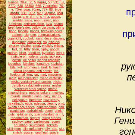
января
,
30-е
,
3d
,
5 марта
,
53
,
531
,
57
,
5772
,
630
,
66300
,
666
,
7 октября
,
70-
п
е
,
70-е годы
,
70лет
,
777
,
88
,
9-ое
марта
,
9/11
,
90-е
,
920
,
:Адамс
,
XVII
съезд
,
a_n_d_r_u_s_h_a
,
abuse
,
aladdin_sane
,
anti-russian
,
anti-
semitism
,
anticlericalism
,
avla
,
bband
,
beef
,
beefeater
,
beilby
,
big bang
,
billy`s
пр
band
,
bipedal
,
boobs
,
breaking news
,
cannes
,
ciu
,
cnn
,
congratulations
,
copyright
,
cuckold
,
cunt
,
dece
,
diapers
,
dugasper
,
dugusper
,
dw
,
einstein
,
eksray
,
eliyahu
,
email
,
english
,
erlang
,
fart
,
fat
,
filthy
,
filton
,
giphy
,
google
,
gudrun
,
hitler
,
hoodlum
,
hyperion
,
imgur
,
institute of modern russia
,
jackass
,
jewish
,
joe pesci
,
joseph brodsky
,
ру
josephus
,
jukebox
,
kaganov
,
kazhdan
,
kds
,
kot_afromeeva
,
krall
,
lenkasm
,
leonid kaganov anti-semite
,
life
,
п
livejournal
,
lorp
,
lqp
,
mad
,
madonna
,
math
,
mathematiker
,
misha verbitsky
,
misha verbitsky anti-semite
,
misha
verbitsky rabid anti-semite
,
misha
verbitsky stool pigeon
,
moma
,
moonshiners
,
motherfuckers
,
movies
,
murals
,
murder
,
nasa
,
nazy
,
necax
,
neklyueva
,
nemtsov
,
new jersey
,
nickelback
,
nude
,
odessa
,
olegmi
,
ontd
,
Нико
oxana chelysheva
,
paperdaemon
,
phd
,
plagiarism
,
podrabinek
,
poper
,
prick
,
putin
,
q-bit array
,
quinn elisabeth ii
,
r_l
,
Генш
randomman
,
regoriy
,
rolling stones
,
sadkov
,
sane
,
sardonicus
,
scum
,
scumbag
,
scumbags
,
sekreth
,
ген
siblington
,
silencefactory
,
silly_sad
,
slut
,
snitch
,
soccer
,
souffleur
,
space
,