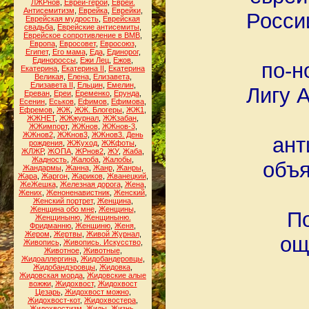
ЛЖРнов
,
Евреи-герои
,
Евреи.
Антисемитизм
,
Еврейка
,
Еврейки
,
Росси
Еврейская мудрость
,
Еврейская
свадьба
,
Еврейские антисемиты
,
Еврейское сопротивление в ВМВ
,
Европа
,
Евросовет
,
Евросоюз
,
Египет
,
Его мама
,
Еда
,
Единорог
,
Единороссы
,
Ежи Лец
,
Ежов
,
по-н
Екатерина
,
Екатерина II
,
Екатерина
Великая
,
Елена
,
Елизавета
,
Елизавета II
,
Ельцин
,
Емелин
,
Лигу 
Ереван
,
Ереи
,
Еременко
,
Ерунда
,
Есенин
,
Еськов
,
Ефимов
,
Ефимова
,
Ефремов
,
ЖЖ
,
ЖЖ. Блогеры
,
ЖЖ1
,
ЖЖНЕТ
,
ЖЖжурнал
,
ЖЖзабан
,
ЖЖимпорт
,
ЖЖнов
,
ЖЖнов-3
,
ЖЖнов2
,
ЖЖнов3
,
ЖЖнов3. День
ант
рождения
,
ЖЖуход
,
ЖЖфоты
,
ЖЛЖР
,
ЖОПА
,
ЖРнов2
,
ЖУ
,
Жаба
,
Жадность
,
Жалоба
,
Жалобы
,
объя
Жандармы
,
Жанна
,
Жанр
,
Жанры
,
Жара
,
Жаргон
,
Жариков
,
Жванецкий
,
ЖеЖешка
,
Железная дорога
,
Жена
,
Жених
,
Женоненавистник
,
Женский
,
Женский портрет
,
Женщина
,
Женщина обо мне
,
Женщины
,
П
Женщиныню
,
Женщиныню.
Фридманню
,
Женщиню
,
Женя
,
Жером
,
Жертвы
,
Живой Журнал
,
ощ
Живопись
,
Живопись. Искусство
,
Животное
,
Животные
,
Жидоаллергина
,
Жидобандеровцы
,
Жидобандэровцы
,
Жидовка
,
Жидовская морда
,
Жидовские алые
вожжи
,
Жидохвост
,
Жидохвост
Цезарь
,
Жидохвост можно
,
Жидохвост-кот
,
Жидохвостера
,
Жидохвостизм
,
Жиды
,
Жизнь
,