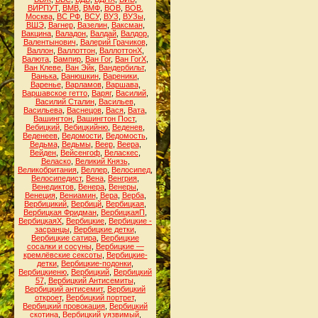
ВИРПУТ
,
ВМВ
,
ВМФ
,
ВОВ
,
ВОВ.
Москва
,
ВС РФ
,
ВСУ
,
ВУЗ
,
ВУЗы
,
ВШЭ
,
Вагнер
,
Вазелин
,
Ваксман
,
Вакцина
,
Валадон
,
Валдай
,
Валдор
,
Валентынович
,
Валерий Грачиков
,
Валлон
,
Валлоттон
,
ВаллоттонХ
,
Валюта
,
Вампир
,
Ван Гог
,
Ван ГогХ
,
Ван Клеве
,
Ван Эйк
,
Вандербильт
,
Ванька
,
Ванюшкин
,
Вареники
,
Варенье
,
Варламов
,
Варшава
,
Варшавское гетто
,
Варяг
,
Василий
,
Василий Сталин
,
Васильев
,
Васильева
,
Васнецов
,
Вася
,
Вата
,
Вашингтон
,
Вашингтон Пост
,
Вебицкий
,
Вебицкийню
,
Веденев
,
Веденеев
,
Ведомости
,
Ведомость
,
Ведьма
,
Ведьмы
,
Веер
,
Веера
,
Вейден
,
Вейсенгоф
,
Веласкес
,
Веласко
,
Великий Князь
,
Великобритания
,
Веллер
,
Велосипед
,
Велосипедист
,
Вена
,
Венгрия
,
Венедиктов
,
Венера
,
Венеры
,
Венеция
,
Вениамин
,
Вера
,
Верба
,
Вербицикий
,
Вербицй
,
Вербицкая
,
Вербицкая Фридман
,
ВербицкаяП
,
ВербицкаяХ
,
Вербицкие
,
Вербицкие -
засранцы
,
Вербицкие детки
,
Вербицкие сатира
,
Вербицкие
сосалки и сосуны
,
Вербицкие —
кремлёвские сексоты
,
Вербицкие-
детки
,
Вербицкие-подонки
,
Вербицкиеню
,
Вербицкий
,
Вербицкий
57
,
Вербицкий Антисемиты
,
Вербицкий антисемит
,
Вербицкий
откроет
,
Вербицкий портрет
,
Вербицкий провокация
,
Вербицкий
скотина
,
Вербицкий уязвимый
,