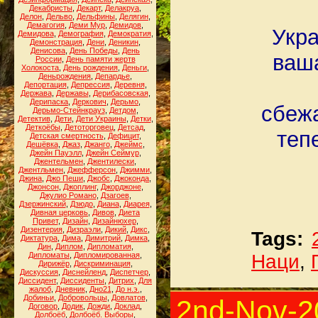
Декабристы
,
Декарт
,
Делакруа
,
Делон
,
Дельво
,
Дельфины
,
Делягин
,
Демагогия
,
Деми Мур
,
Демидов
,
Укра
Демидова
,
Демография
,
Демократия
,
Демонстрация
,
Дени
,
Деникин
,
Денисова
,
День Победы
,
День
ваша
России
,
День памяти жертв
Холокоста
,
День рождения
,
Деньги
,
Деньрождения
,
Депардье
,
Депортация
,
Депрессия
,
Деревня
,
Держава
,
Державы
,
Дерибасовская
,
Дерипаска
,
Деркович
,
Дерьмо
,
сбеж
Дерьмо-Стейнкрауз
,
Детдом
,
Детектив
,
Дети
,
Дети Украины
,
Детки
,
Деткоёбы
,
Детоторговец
,
Детсад
,
теп
Детская смертность
,
Дефицит
,
Дешёвка
,
Джаз
,
Джанго
,
Джеймс
,
Джейн Пауэлл
,
Джейн Сеймур
,
Джентельмен
,
Джентилески
,
Джентльмен
,
Джефферсон
,
Джимми
,
Джина
,
Джо Пеши
,
Джобс
,
Джоконда
,
Джонсон
,
Джоплинг
,
Джорджоне
,
Джулио Романо
,
Дзагоев
,
Дзержинский
,
Дзюдо
,
Диана
,
Диарея
,
Дивная церковь
,
Дивов
,
Диета
Привет
,
Дизайн
,
Дизайнюхер
,
Дизентерия
,
Дизраэли
,
Дикий
,
Дикс
,
Tags:
Диктатура
,
Дима
,
Димитрий
,
Димка
,
Дин
,
Диплом
,
Дипломатия
,
Дипломаты
,
Дипломированная
,
Наци
,
Дирижёр
,
Дискриминация
,
Дискуссия
,
Диснейленд
,
Диспетчер
,
Диссидент
,
Диссиденты
,
Дитрих
,
Для
жалоб
,
Дневник
,
Дно21
,
До н.э.
,
Добиньи
,
Добровольцы
,
Довлатов
,
2nd-Nov-2
Договор
,
Додик
,
Дожди
,
Доклад
,
Долбоёб
,
Долбоёб. Выборы
,