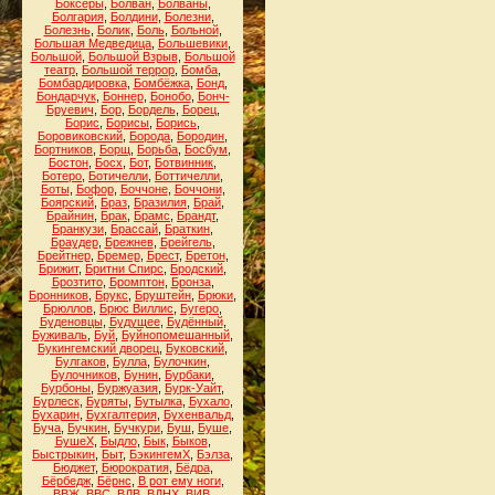
Боксёры
,
Болван
,
Болваны
,
Болгария
,
Болдини
,
Болезни
,
Болезнь
,
Болик
,
Боль
,
Больной
,
Большая Медведица
,
Большевики
,
Большой
,
Большой Взрыв
,
Большой
театр
,
Большой террор
,
Бомба
,
Бомбардировка
,
Бомбёжка
,
Бонд
,
Бондарчук
,
Боннер
,
Бонобо
,
Бонч-
Бруевич
,
Бор
,
Бордель
,
Борец
,
Борис
,
Борисы
,
Борись
,
Боровиковский
,
Борода
,
Бородин
,
Бортников
,
Борщ
,
Борьба
,
Босбум
,
Бостон
,
Босх
,
Бот
,
Ботвинник
,
Ботеро
,
Ботичелли
,
Боттичелли
,
Боты
,
Бофор
,
Боччоне
,
Боччони
,
Боярский
,
Браз
,
Бразилия
,
Брай
,
Брайнин
,
Брак
,
Брамс
,
Брандт
,
Бранкузи
,
Брассай
,
Браткин
,
Браудер
,
Брежнев
,
Брейгель
,
Брейтнер
,
Бремер
,
Брест
,
Бретон
,
Брижит
,
Бритни Спирс
,
Бродский
,
Брозтито
,
Бромптон
,
Бронза
,
Бронников
,
Брукс
,
Бруштейн
,
Брюки
,
Брюллов
,
Брюс Виллис
,
Бугеро
,
Буденовцы
,
Будущее
,
Будённый
,
Буживаль
,
Буй
,
Буйнопомешанный
,
Букингемский дворец
,
Буковский
,
Булгаков
,
Булла
,
Булочкин
,
Булочников
,
Бунин
,
Бурбаки
,
Бурбоны
,
Буржуазия
,
Бурк-Уайт
,
Бурлеск
,
Буряты
,
Бутылка
,
Бухало
,
Бухарин
,
Бухгалтерия
,
Бухенвальд
,
Буча
,
Бучкин
,
Бучкури
,
Буш
,
Буше
,
БушеХ
,
Быдло
,
Бык
,
Быков
,
Быстрыкин
,
Быт
,
БэкингемХ
,
Бэлза
,
Бюджет
,
Бюрократия
,
Бёдра
,
Бёрбедж
,
Бёрнс
,
В рот ему ноги
,
ВВЖ
,
ВВС
,
ВДВ
,
ВДНХ
,
ВИВ
,