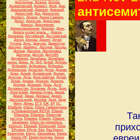
Долгоруков
,
Долина
,
Доллар
,
Долматовский
,
Долматт
,
Доля
,
Дом
,
антисеми
Домашевский
,
Домкрат
,
Домовой
,
Домострой
,
Дон
,
Донателло
,
Донбасс
,
Донецк
,
Донна Саммер
,
Донос
,
Доносчик
,
Доносчики
,
Доносы
,
Дополнение
,
Дореволюционная
,
Доренко
,
Дорн
,
Дорога уходит вдаль...
,
Дороги
,
Доронина
,
Достижение
,
Достоевский
,
Доход
,
Доходы
,
Доцент
,
Дочки
Путина
,
Дочь
,
Драгуны
,
Драматург
,
Дрезден
,
Дрейфус
,
Дроздов
,
Дрозды
,
Дронов
,
Дрочила
,
Дрочиловка
,
Дрочилы
,
Другой
,
ДругойХ
,
Дружбанки
,
Дружбаны
,
Дружбаны
конец
,
Дрянь
,
Ду
,
Дуб
,
Дубай
,
Дублин
,
Дубровин
,
Дубровина
,
Дубровка
,
Дубровская
,
Дугаспер
,
Дугин
,
Дукрак
,
Дума
,
Думай
,
Дунаевский
,
Дункан
,
Дунстан
,
Дура
,
Дура набитая
,
Дурай
,
Дурак
,
Дураки
,
Дурачки
,
Дурачок
,
Дурдом
,
Дуремар
,
Дуры
,
Дуся
,
Духовенство
,
Духовник
,
Дуэль
,
Дьяк
,
Дэни Клейн
,
Дюдяка-Хуяка
,
Дюков
,
Дюкрё
,
Дюма
,
Дюпакье
,
Дюрер
,
Дюссельдорф
,
Дягилев
,
Дядя
,
Дядя
Митя
,
Дёниц
,
ЕГЭ
,
ЕЖ
,
ЕР
,
ЕС
,
Ебабели
,
Ебало
,
Ебало Тифаретника
и Перманентная ЖОПА
,
Ебанат
,
Та
Ебанатка
,
Ебанаты
,
Ебанутая
частота
,
Ебарики
,
Ебарня
,
Ебарня-
Шкабарня
,
Ебать-не-переебать
,
прихо
Ебаться
,
Ебицкий
,
Ебленский
,
Ебля
,
Ебулина
,
Ебуля
,
Ева
,
Ева Браун
,
Евангелие
,
Евнух
,
Евразийцы
,
Евреи
,
евреи
Евреи VIP
,
Евреи Каледин
,
Евреи