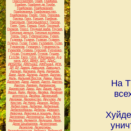
Грассскиллер
,
Граф
,
Графика
,
Графин
,
Графиня де Торби
,
Графоман
,
Графомания
,
Графоманка
,
Графоманство
,
Графоманы
,
Грейс
,
Грек
,
Грекова
,
Грелка
,
Грех
,
Греция
,
Грибков
,
Григорьев
,
Григорьевпост
,
Гризли
,
Грин
,
Грис
,
Гриша
,
Гроб
,
Грозный
,
Громов
,
Гросс
,
Грудная жаба
,
Грузия
,
Грязные деньги
,
Грязные козявки
,
Грязь
,
Грёз
,
Губернаторы
,
Гувер
,
Гудеева
,
Гудини
,
Гудман
,
Гудмен
,
Гудрун
,
Гулаг
,
Гулин
,
Гулливер
,
Гулю
,
Гуманизм
,
Гуманист
,
Гуманность
,
Гумилёв
,
Гурвиц
,
Гурский
,
Гурченко
,
Гусар
,
Гусинский
,
Гучков
,
Гущин
,
Гэтсби
,
Гюго
,
Гёте
,
Д'Артаньян
,
Д-р
наук
,
ДАУ
,
ДВФУ
,
ДДТ
,
ДДоС
,
ДЕБИЛЫ
,
ДЖРнов2
,
ДЖРнов4
,
ДПК
,
ДР
,
ДУ
,
Давид
,
Давыдов
,
Давыдыч
,
Дагмар
,
Дагмара
,
Дада
,
Дадаизм
,
Даки
,
Дали
,
Далида
,
Далия
,
Даллас
,
Даль
,
Дальний Восток
,
Дамы
,
Дана
,
На Т
Данелия
,
Дани
,
Дания
,
Данте
,
Дантес
,
Дантон
,
Дарвин
,
Дарвинизм
,
Даревская
,
Дары
,
Дау
,
Дацик
,
Дача
,
все
Даша
,
Даян
,
Дверь
,
Двойка
,
Двойная
агентесса
,
Двойра
,
Дворецкий
,
Дворжак
,
Дворянство
,
Двучлен
,
Де
Кюстин
,
Де Ниро
,
Деанон
,
Дебил
,
Дебил-панк
,
Дебилки
,
Дебилный
,
Дебилообразы
,
Дебилы
,
Девиант
,
Хуйде
Девочка
,
Девочка и лошадь
,
Дега
,
Дегенерат
,
Дегенераты
,
Дед Митя
,
Дедищев
,
Дедмитя
,
Дедушка
,
Деев
,
унич
Деев Шкабарнюк
,
Дезентерия
,
Дезертир
,
Дезертиры
,
Дезинформация
,
Дейнека
,
ДейнекаХ
,