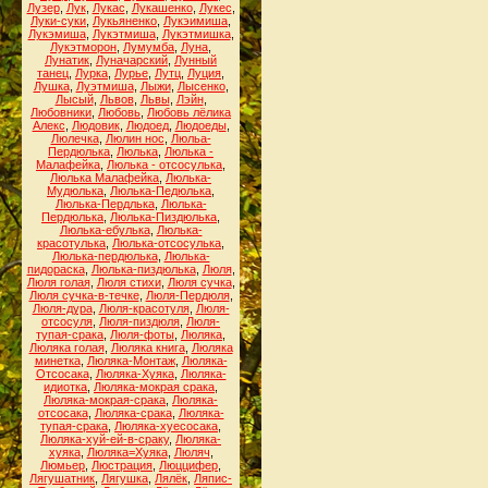
Лузер
,
Лук
,
Лукас
,
Лукашенко
,
Лукес
,
Луки-суки
,
Лукьяненко
,
Лукэимиша
,
Лукэмиша
,
Лукэтмиша
,
Лукэтмишка
,
Лукэтморон
,
Лумумба
,
Луна
,
Лунатик
,
Луначарский
,
Лунный
танец
,
Лурка
,
Лурье
,
Лутц
,
Луция
,
Лушка
,
Луэтмиша
,
Лыжи
,
Лысенко
,
Лысый
,
Львов
,
Львы
,
Лэйн
,
Любовники
,
Любовь
,
Любовь лёлика
Алекс
,
Людовик
,
Людоед
,
Людоеды
,
Люлечка
,
Люлин нос
,
Люльа-
Пердюлька
,
Люлька
,
Люлька -
Малафейка
,
Люлька - отсосулька
,
Люлька Малафейка
,
Люлька-
Мудюлька
,
Люлька-Педюлька
,
Люлька-Пердлька
,
Люлька-
Пердюлька
,
Люлька-Пиздюлька
,
Люлька-ебулька
,
Люлька-
красотулька
,
Люлька-отсосулька
,
Люлька-пердюлька
,
Люлька-
пидораска
,
Люлька-пиздюлька
,
Люля
,
Люля голая
,
Люля стихи
,
Люля сучка
,
Люля сучка-в-течке
,
Люля-Пердюля
,
Люля-дура
,
Люля-красотуля
,
Люля-
отсосуля
,
Люля-пиздюля
,
Люля-
тупая-срака
,
Люля-фоты
,
Люляка
,
Люляка голая
,
Люляка книга
,
Люляка
минетка
,
Люляка-Монтаж
,
Люляка-
Отсосака
,
Люляка-Хуяка
,
Люляка-
идиотка
,
Люляка-мокрая срака
,
Люляка-мокрая-срака
,
Люляка-
отсосака
,
Люляка-срака
,
Люляка-
тупая-срака
,
Люляка-хуесосака
,
Люляка-хуй-ей-в-сраку
,
Люляка-
хуяка
,
Люляка=Хуяка
,
Люляч
,
Люмьер
,
Люстрация
,
Люццифер
,
Лягушатник
,
Лягушка
,
Лялёк
,
Ляпис-