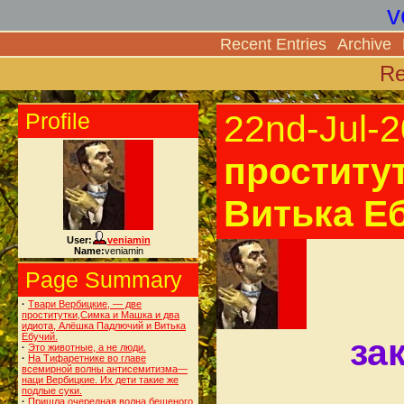
v
Recent Entries
Archive
Re
Profile
22nd-Jul-
проститу
Витька Е
User:
veniamin
Name:
veniamin
Page Summary
·
Твари Вербицкие, — две
проститутки,Симка и Машка и два
идиота, Алёшка Падлючий и Витька
Ебучий.
за
·
Это животные, а не люди.
·
На Тифаретнике во главе
всемирной волны антисемитизма—
наци Вербицкие. Их дети такие же
подлые суки.
·
Пришла очередная волна бешеного