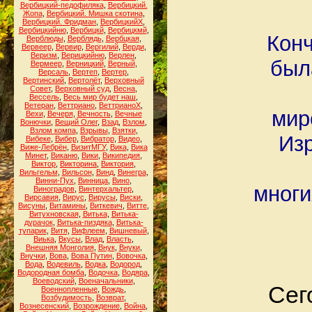
Вербицкий-педофиляка
,
Вербицкий.
Жопа
,
Вербицкий. Мишка скотина
,
Вербицкий. Фридман
,
ВербицкийХ
,
Вербицкийню
,
Вербицкй
,
Вербицкмй
,
Конч
Верблюды
,
Верблядь
,
Вербцкая
,
Вервеер
,
Вервир
,
Вергилий
,
Верди
,
Веризм
,
Верицкийню
,
Верлен
,
был
Вермеер
,
Верницкий
,
Верный
,
Версаль
,
Вертеп
,
Вертер
,
Вертинский
,
Вертолёт
,
Верховный
Совет
,
Верховный суд
,
Весна
,
Вессель
,
Весь мир будет наш
,
Ветеран
,
Веттриано
,
ВеттрианоХ
,
мир
Вехи
,
Вечеря
,
Вечность
,
Вечные
Вонючки
,
Вещий Олег
,
Взад
,
Взлом
,
Взлом компа
,
Взрывы
,
Взятки
,
Изр
Вибеке
,
Вибер
,
Вибратор
,
Видео
,
Виже-Лебрён
,
ВизитМГУ
,
Вика
,
Вика
Минет
,
Виканю
,
Вики
,
Википедия
,
Виктор
,
Викторина
,
Виктория
,
Вильгельм
,
Вильсон
,
Винд
,
Винегра
,
Винни-Пух
,
Винница
,
Вино
,
многи
Виноградов
,
Винтерхальтер
,
Вирсавия
,
Вирус
,
Вирусы
,
Виски
,
Висуны
,
Витамины
,
Виткевич
,
Витте
,
Витухновская
,
Витька
,
Витька-
дурачок
,
Витька-пиздяка
,
Витька-
тупарик
,
Витя
,
Вифлеем
,
Вишневый
,
Виька
,
Вкусы
,
Влад
,
Власть
,
Внешняя Монголия
,
Внук
,
Внуки
,
Внучки
,
Вова
,
Вова Путин
,
Вовочка
,
Вода
,
Водевиль
,
Водка
,
Водород
,
Водородная бомба
,
Водочка
,
Водяра
,
Воеводский
,
Военачальники
,
Сег
Военнопленные
,
Вождь
,
Возбудимость
,
Возврат
,
Вознесенский
,
Возрождение
,
Война
,