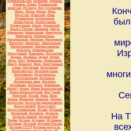
Издевательство
,
Изобилие
,
Израиль
,
Израиль. Евреи
,
Израильская
Конч
агрессия
,
Изумруд
,
Ииу Сусираджа
,
Икинс
,
Икона
,
Иконы
,
Икра
,
Икусство
,
Иланский
,
Илия
,
был
Илларионов
,
Иллюзорный
,
Иллюстратор
,
Иллюстрации
,
Иллюстрация
,
Ильин
,
Ильинский
,
Ильф и Петров
,
Имажизм
,
Имгур
,
Иммануил
,
Иммиграция
,
Иммунитет
,
Император
,
Императрица
,
мир
Империализм
,
Империя
,
Импичмент
,
Импотент
,
Импотент.
,
Импотенция
,
Импресионизм
,
Импрессионизм
,
Изр
Инагенты
,
Инакомыслие
,
Инаугурация
,
Инвалиды
,
Ингушетия
,
Индеец
,
Индейцы
,
Индия
,
Индия.
Фоты
,
Инет
,
Инженеры
,
Инквизиция
,
Инкуб
,
Иноагент
,
Инок
,
Иностранные
слова
,
Инстаграм
,
Интеграция
,
многи
Интеллектуал
,
Интеллектуалы
,
Интеллигент
,
Интеллигенты
,
Интеллигенция
,
Интервью
,
Интересные лица
,
Интернет
,
Интерфакс
,
Интерьер
,
Инфляция
,
Инцест
,
Иоанн
,
Иоанн Кронштадский
,
Се
Иоанн Кронштадтский
,
Ион Тихий
,
Ионтихий
,
Иосиф
,
Ирак
,
Иран
,
Ирина
,
Ирландия
,
Ирматов
,
Ирония
,
Искусство
,
Искусство декоративное
,
ИскусствоЖЖ
,
ИскусствоХ
,
Искусствоведение
,
Ислам
,
Испания
,
На Т
Испанский
,
Исповедь
,
Исраэлс
,
Исраэль Шамир
,
Иссахар Бер
Рыбак
,
Истина
,
Истомин
,
Истомина
,
все
Историки
,
История
,
История России
,
История СССР
,
История искусств
,
Историяжидохвоста
,
Исход
,
Ит
,