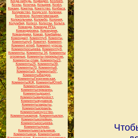
Когда-нибудь
,
Кодвидео
,
Козлоёб
,
Козлы
,
Козочка
,
Козырев
,
Козёл
,
Кокаин
,
Кокетка
,
Кокетство
,
Колбаса
,
Колдовство
,
Колдуэлл
,
Коленки
,
Коленкор
,
Коллективизация
,
Колокольчики
,
Коломбо
,
Колония
,
Колумбия
,
Колхоз
,
Колхозы
,
Кольта
,
Команда
,
Команда РПЦ
,
Командировка
,
Командник
,
Командники
,
Комар
,
Комбайны
,
Комендант
,
Коментпуб
,
Коменты
,
Коментыпуб
,
Комитет
,
Коммент
,
Коммент ютюб
,
Коммент-угроза
,
Комменткосырева
,
Комментпуб
,
Комменты
,
Комменты 34
,
Комменты
огромные
,
Комменты-перекрытие
,
Комменты-спам
,
Комменты23
,
Комменты25
,
Комменты39
,
Комменты70
,
Комменты8
,
Комменты9
,
Комменты97
,
КомментыВалдор
,
КомментыГеоргиевская
,
КомментыЖЖ
,
КомментыЮтюб
,
Комментыаноны
,
Комментыгерманец
,
Комментыдоцент
,
Комментыжидохвост
,
Комментыжуравков
,
Комментызакрыты
,
Комментыизраиль
,
Комментыискусство
,
Комментыкарпов
,
Комментыклон
,
Комментыкопейкин
,
Комментыкосырева
,
Чтобы
Комментылукес
,
Комментыметальников
,
Комментымои
,
Комментынов
,
Комментыпанк
,
Комментыподдержка
,