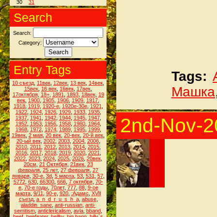
30
31
Search
Search:
Category:
Entry Tags
Tags:
10 съезд
,
11век
,
12век
,
13 век
,
14век
,
Машка
15век
,
16 век
,
16век
,
17век
,
17октября
,
18+
,
1891
,
1893
,
18век
,
19
век
,
1900
,
1905
,
1906
,
1909
,
1917
,
1918
,
1919
,
1920-е
,
1920е-30е
,
1921
,
1922
,
1924
,
1926
,
1929
,
1933
,
1935
,
2nd-Nov-2
1937
,
1941
,
1942
,
1944
,
1945
,
1947
,
1952
,
1953
,
1956
,
1958
,
1960
,
1964
,
1968
,
1972
,
1974
,
1989
,
1995
,
1999
,
19век
,
2 мая
,
20 век
,
20-век
,
20-й век
,
20-ый век
,
2002
,
2003
,
2004
,
2006
,
2010
,
2011
,
2012
,
2013
,
2014
,
2015
,
2016
,
2017
,
2018
,
2019
,
2020
,
2021
,
2022
,
2023
,
2024
,
2025
,
2026
,
20век
,
20см
,
21 Октября
,
21век
,
23
февраля
,
25 лет
,
27 февраля
,
27
января
,
30-е
,
3d
,
5 марта
,
53
,
531
,
57
,
5772
,
630
,
66300
,
666
,
7 октября
,
70-
е
,
70-е годы
,
70лет
,
777
,
88
,
9-ое
марта
,
9/11
,
90-е
,
920
,
:Адамс
,
XVII
съезд
,
a_n_d_r_u_s_h_a
,
abuse
,
aladdin_sane
,
anti-russian
,
anti-
semitism
,
anticlericalism
,
avla
,
bband
,
beef
,
beefeater
,
beilby
,
big bang
,
billy`s