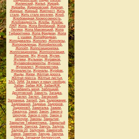
Жилинский
,
Жильё
,
Жираф
,
Жирафы
,
Жириновский
,
Жирная
,
Жирные
,
Жирный
,
Жиртрест
,
Жить
стало
,
Жить стало веселее
,
Жлоб
,
Жлобовидная Хромосомность
,
Жлобовидность
,
Жлобы
,
Жлобы.
ЛЖР
,
Жопа
,
Жопа Вербицкий
,
Жопа
Люляки
,
Жопа Маковецкий
,
Жопа
Тифаретника
,
Жопа Фридман
,
Жопа
с ушами
,
ЖопаФридман
,
Жоподавалец
,
Жополиз
,
Жополизы
,
Жопорожденцы
,
Жопофилософ
,
Жопоёб
,
Жоппозиционерка
,
Жоппозиционеры
,
Жоппоопозиция
,
Жопшник
,
Жу
,
Жуков
,
Жулик
,
Жулики
,
Жульман
,
Журавков
,
Журавковкомменты
,
Журнал
,
Журналист
,
Журналистика
,
Журналисты
,
Журналы
,
Журфак
,
Жыды
,
Жюри
,
Жёлтая дорога
,
Жёлтая пресса
,
Жёлтые листья
,
ЗАЗ
,
ЗИМ
,
За вашу и нашу свободу
,
Забан
,
Забан ЖЖ
,
ЗабанЖЖ
,
Забанить меня
,
Заблоцкий-
Десятовский
,
Зависть
,
Загадка
,
Заглот
,
Заглот.
,
Загорский
,
Заграница
,
Загреб
,
Зад
,
Задержание
,
Задержания
,
Задница
,
Задорнов
,
ЗадорновХ
,
Зажигалка
,
Зажим
,
Заказуха
,
Закат
,
Закон
,
Закон о
Цензуре
,
Закон о геях
,
Закон о
цензуре
,
Законы
,
Закрытие
,
Закрытие Тифаретника.
,
Закрытый
дневник
,
Закуска
,
Закусь
,
Залупа
,
Залупа-20
,
Залупкин
,
Заменгоф
,
Замок
,
Замятин
,
Зануда
,
Заоупа
,
Запад
,
Западная Белоруссия
,