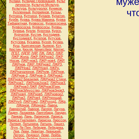
муже
Кулаки
,
Кулидар Провокация
,
Культ
личности
,
Культур-Мультур
,
Культура
,
Культуролог
,
Куников
,
чт
Купленный
,
Куприянов
,
Купцы
,
Купчиха
,
Купчихи
,
Кураев
,
Куратор
,
Курбе
,
Курва
,
Курва Мамина
,
Курва
Тифаретная
,
Курвосос
,
Курвососина
,
Курвососка
,
Курвососы
,
Курвы
,
Курица
,
Курли
,
Курочка
,
Курск
,
Курчатов
,
Кустик
,
Кустодиев
,
КустодиевХ
,
Кутепов
,
Кутузов
,
Кутузова
,
Кухарка
,
Кухня
,
Кучма
,
Куш
,
Кшесинская
,
Кьюкор
,
Кэт
,
Кюстин
,
Кюхля
,
Кёнигсберг
,
Кёртис
,
ЛГБТ
,
ЛДПР
,
ЛДР
,
ЛЖ
,
ЛЖЛ
,
ЛЖР
,
ЛЖР Жопа
,
ЛЖР ЛЖРнов2
,
ЛЖР
Носик
,
ЛЖР-нов3
,
ЛЖР-нов4
,
ЛЖР.
ЛЖРнов
,
ЛЖР. ЛЖРнов2
,
ЛЖР3
,
ЛЖРНов2
,
ЛЖРНов4
,
ЛЖРн
,
ЛЖРначалонов
,
ЛЖРнлв
,
ЛЖРнов
,
ЛЖРнов-2
,
ЛЖРнов-3
,
ЛЖРнов2
,
ЛЖРнов2 Бразилия
,
ЛЖРнов2 Стихи
,
ЛЖРнов2.
,
ЛЖРнов2нов2
,
ЛЖРнов3
,
ЛЖРнов3 ЛЖР
,
ЛЖРнов3Грек
,
ЛЖРнов3Икусство
,
ЛЖРнов3нов3
,
ЛЖРнов4
,
ЛЖРнов5
,
ЛЖРновое2
,
ЛЖРов2
,
ЛЖРов4
,
ЛЖРпрощай
,
ЛЖРпуб
,
ЛЖРтов2
,
ЛЖРуход1
,
ЛЖр
,
ЛЖрнов
,
ЛЖрнов2
,
Лавра
,
Лаврентий
,
Лавров
,
Лагеря
,
Лагуна
,
Ладен
,
Лазарева
,
Лангобард
,
Ландау
,
Ланкар
,
Лань
,
Ларионов
,
Лариса
,
Лариса Гнаткевич
,
Лариска
,
Ларссон
,
Латвия
,
Латынина
,
Латынь
,
Лашез
,
Лгун
,
Ле Пен
,
Лебедев
,
Лебедева
,
Лев
,
Леви
,
Левитан
,
Левицкий
,
Легрос
,
Ледокол
,
Леже
,
Лейба
,
Лейбов
,
Лейбов Дорога уходит