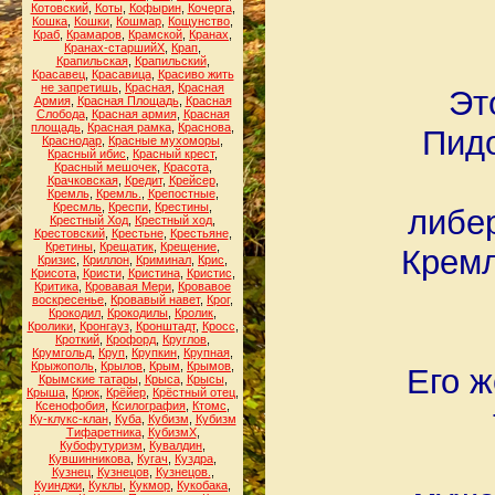
Котовский
,
Коты
,
Кофырин
,
Кочерга
,
Кошка
,
Кошки
,
Кошмар
,
Кощунство
,
Краб
,
Крамаров
,
Крамской
,
Кранах
,
Кранах-старшийХ
,
Крап
,
Крапильская
,
Крапильский
,
Красавец
,
Красавица
,
Красиво жить
не запретишь
,
Красная
,
Красная
Эт
Армия
,
Красная Площадь
,
Красная
Слобода
,
Красная армия
,
Красная
площадь
,
Красная рамка
,
Краснова
,
Пидо
Краснодар
,
Красные мухоморы
,
Красный ибис
,
Красный крест
,
Красный мешочек
,
Красота
,
Крачковская
,
Кредит
,
Крейсер
,
Кремль
,
Кремль.
,
Крепостные
,
Кресмль
,
Креспи
,
Крестины
,
либер
Крестный Ход
,
Крестный ход
,
Крестовский
,
Крестьне
,
Крестьяне
,
Кретины
,
Крещатик
,
Крещение
,
Кремл
Кризис
,
Криллон
,
Криминал
,
Крис
,
Крисота
,
Кристи
,
Кристина
,
Кристис
,
Критика
,
Кровавая Мери
,
Кровавое
воскресенье
,
Кровавый навет
,
Крог
,
Крокодил
,
Крокодилы
,
Кролик
,
Кролики
,
Кронгауз
,
Кронштадт
,
Кросс
,
Кроткий
,
Крофорд
,
Круглов
,
Крумгольд
,
Круп
,
Крупкин
,
Крупная
,
Крыжополь
,
Крылов
,
Крым
,
Крымов
,
Его ж
Крымские татары
,
Крыса
,
Крысы
,
Крыша
,
Крюк
,
Крёйер
,
Крёстный отец
,
Ксенофобия
,
Ксилография
,
Ктомс
,
Ку-клукс-клан
,
Куба
,
Кубизм
,
Кубизм
Тифаретника
,
КубизмХ
,
Кубофутуризм
,
Кувалдин
,
Кувшинникова
,
Кугач
,
Куздра
,
Кузнец
,
Кузнецов
,
Кузнецов.
,
Куинджи
,
Куклы
,
Кукмор
,
Кукобака
,