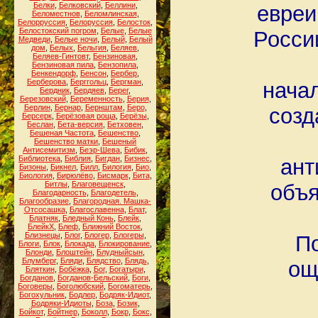
Белки
,
Белковский
,
Беллини
,
евреи
Беломестнов
,
Беломлинская
,
Белорруссия
,
Белоруссия
,
Белосток
,
Белостокский погром
,
Белые
,
Белые
Росси
Медведи
,
Белые ночи
,
Белый
,
Белый
дом
,
Белых
,
Бельгия
,
Беляев
,
Беляев-Гинтовт
,
Бензиновая
,
Бензиновая пила
,
Бензопила
,
Бенкендорф
,
Бенсон
,
Бербер
,
Берберова
,
Берггольц
,
Бергман
,
нача
Бердник
,
Бердяев
,
Берег
,
Березовский
,
Беременность
,
Берия
,
Берлин
,
Бернар
,
Бернштам
,
Беро
,
созд
Берсерк
,
Берёзовая роща
,
Берёзы
,
Беслан
,
Бета-версия
,
Бетховен
,
Бешеная Частота
,
Бешенство
,
Бешенство матки
,
Бешеный
Антисемитизм
,
Беэр-Шева
,
Бибик
,
Библиотека
,
Библия
,
Бигдан
,
Бизнес
,
ант
Бизоны
,
Бикнел
,
Билл
,
Билогия
,
Био
,
Биология
,
Бирюлёво
,
Бисмарк
,
Бита
,
Битлы
,
Благовещенск
,
объя
Благодарность
,
Благодетель
,
Благообразие
,
Благородная. Машка-
Отсосашка
,
Благославенна
,
Блат
,
Блатняк
,
Бледный Конь
,
Блейк
,
БлейкХ
,
Блеф
,
Ближний Восток
,
Близнецы
,
Блог
,
Блогер
,
Блогеры
,
П
Блоги
,
Блок
,
Блокада
,
Блокирование
,
Блонди
,
Блоштейн
,
Блудныйсын
,
Блумберг
,
Бляди
,
Блядство
,
Блядь
,
ощ
Бляткин
,
Бобёжка
,
Бог
,
Богатыри
,
Богданов
,
Богданов-Бельский
,
Боги
,
Боговеры
,
Боголюбский
,
Богоматерь
,
Богохульник
,
Бодлер
,
Бодряк-Идиот
,
Бодряки-Идиоты
,
Боза
,
Бозик
,
Бойкот
,
Бойтнер
,
Боколл
,
Бокр
,
Бокс
,