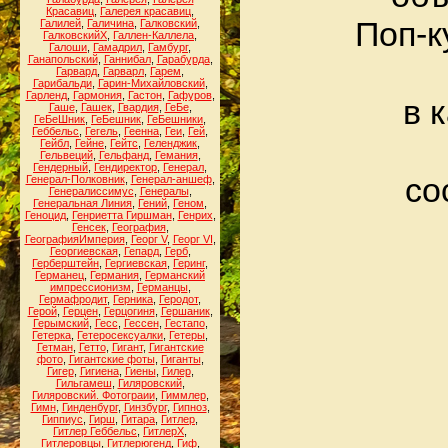
Красавиц
,
Галерея красавиц
,
Поп-к
Галилей
,
Галичина
,
Галковский
,
ГалковскийХ
,
Галлен-Каллела
,
Галоши
,
Гамадрил
,
Гамбург
,
Ганапольский
,
Ганнибал
,
Гарабурда
,
Гарвард
,
Гарварл
,
Гарем
,
Гарибальди
,
Гарин-Михайловский
,
Гарленд
,
Гармония
,
Гастон
,
Гафуров
,
в 
Гаше
,
Гашек
,
Гвардия
,
ГеБе
,
ГеБеШник
,
ГеБешник
,
ГеБешники
,
Геббельс
,
Гегель
,
Геенна
,
Геи
,
Гей
,
Гейбл
,
Гейне
,
Гейтс
,
Геленджик
,
Гельвеций
,
Гельфанд
,
Гемания
,
Гендерный
,
Гендиректор
,
Генерал
,
со
Генерал-Полковник
,
Генерал-аншеф
,
Генералиссимус
,
Генералы
,
Генеральная Линия
,
Гений
,
Геном
,
Геноцид
,
Генриетта Гиршман
,
Генрих
,
Генсек
,
География
,
ГеографияИмперия
,
Георг V
,
Георг VI
,
Георгиевская
,
Гепард
,
Герб
,
Герберштейн
,
Гергиевская
,
Геринг
,
Германец
,
Германия
,
Германский
импрессионизм
,
Германцы
,
Гермафродит
,
Герника
,
Геродот
,
Герой
,
Герцен
,
Герцогиня
,
Гершаник
,
Герымский
,
Гесс
,
Гессен
,
Гестапо
,
Гетерка
,
Гетеросексуалки
,
Гетеры
,
Гетман
,
Гетто
,
Гигант
,
Гигантские
фото
,
Гигантские фоты
,
Гиганты
,
Гигер
,
Гигиена
,
Гиены
,
Гилер
,
Гильгамеш
,
Гиляровский
,
Гиляровский. Фотограии
,
Гиммлер
,
Гимн
,
Гинденбург
,
Гинзбург
,
Гипноз
,
Гиппиус
,
Гирш
,
Гитара
,
Гитлер
,
Гитлер Геббельс
,
ГитлерХ
,
Гитлеровцы
,
Гитлерюгенд
,
Гиф
,