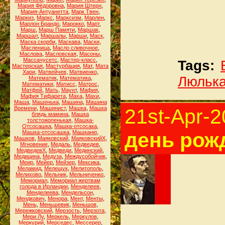
Мария Фёдоровна
,
Мария Штерн
,
Мария-Антуанетта
,
Марк Твен
,
Маркиз
,
Маркс
,
Марксизм
,
Марлен
,
Марлон Брандо
,
Марокко
,
Март
,
Марш
,
Марш Памяти
,
Маршак
,
Маршал
,
Маршалы
,
Марши
,
Маск
,
Маска скорби
,
Маскава
,
Маски
,
Масленица
,
Масло сливочное
,
Маслова
,
Масловская
,
Масоны
,
Массачусетс
,
Мастер-класс
,
Tags:
Мастерская
,
Мастурбация
,
Мат
,
Мата
Хари
,
Матвейчев
,
Матвиенко
,
Люльк
Математик
,
Математика
,
Математики
,
Матисс
,
Матрос
,
Матфей
,
Мать
,
Маунт
,
Мафия
,
Мафия Тифарета
,
Маха
,
Махи
,
Маша
,
Машенька
,
Машина
,
Машина
Времени
,
Машинист
,
Машка
,
Машка
21st-Apr-
блядь мамина
,
Машка
толстожопенькая
,
Машка-
Отсосашка
,
Машка-отсосака
,
день рож
Машка-отсосашка
,
Машканю
,
Машков
,
Маяковский
,
МаяковскийХ
,
Мгновение
,
Медаль
,
Медведев
,
МедведевХ
,
Медведи
,
Мединский
,
Медицина
,
Медуза
,
Междусобойчик
,
Меир
,
Мейер
,
Мейзер
,
Мексика
,
Меламид
,
Мелещук
,
Мелитополь
,
Мелихово
,
Мельник
,
Мельниченко
,
Мемориал
,
Мемориал жертвам
голода в Ирландии
,
Менделеев
,
Менделеева
,
Мендельсон
,
Мендкович
,
Менора
,
Мент
,
Менты
,
Мень
,
Меньшевик
,
Меньшов
,
Мережковский
,
Мерзость
,
Мерзота
,
Мери Лу
,
Меркель
,
Меркулов
,
Меркурий
,
Мерседес
,
Мессерер
,