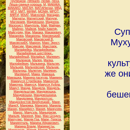
Трубецкой
,
Ляпкало
,
Лёлик
,
Лёха
,
Лёша-свинья-хороша
,
М
,
МАКАКА
,
МАКАКО
,
МАТАН
,
МАТАНючки
,
МВД
,
МГУ
,
МИТ
,
МИФИ
,
МОМА
,
МРОТ
,
МФТИ
,
МХАТ
,
Мавзолей
,
Магадан
,
Магнаты
,
Магнитский
,
Магнум
,
Магомаев
,
Мадовошки
,
Мадонна
,
Мазохист
,
Маиуполь
,
Май
,
Майдан
,
Суп
Майерс
,
Майков
,
Майн Кампф
,
Майсурян
,
Мак
,
Макака
,
Макаревич
,
Макарова
,
Макароны
,
Маковецкий
,
Муху
Маковский
,
Маковский В
,
МаковскийХ
,
Макрон
,
Макс Эрнст
,
Максим
,
Максимов
,
Макспарк
,
Малафейка
,
Малафейкины
,
Малафейные шестёрки.
,
Малафейный
,
Малафья
,
Малевич
,
куль
Маленков
,
Малер
,
Малка
,
Малофейкин
,
Мальвина
,
Мальгин
,
Мальцев
,
Мальчевский
,
Мальчик
,
же он
Мальчиш
,
Малютин
,
Малявин
,
МалявинХ
,
Мама
,
Мамаша
,
Мамашка
,
Мамина паскуда
,
Маммен
,
Маммуся Стребкова
,
Мамонтов
,
Мамочка
,
Мамуся
,
Мамуся Хуйла
,
Мамут
,
Манда
,
Мандела
,
Мандель
,
бешен
Мандельштам
,
Мандовошка
,
Мандовошки
,
Мандовошкина
,
Мандолина
,
Мандоотсос
,
Мандохвостов-Вербуёцкий.
,
Мане
,
МанеХ
,
Манежка
,
Манизер
,
Манила
,
Манин
,
Манифест
,
Мания
,
Манкунян
,
Манос
,
Мануэль
,
Маньеризм
,
Маньяк
,
Манюня
,
Мао
,
Мао Цзэдун
,
Маргулис
,
Марди Гра
,
Мари -Тереза
,
Мариенталь
,
Марина Абрамович
,
Марина Влади
,
Маринисты
,
Мариуполь
,
Мария
,
Мария Терезия
,