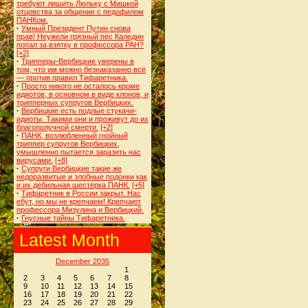
требуют лишить Люльку с Мишкой
отцовства за общение с педофилом
ПАНКом.
·
Умный Президент Путин снова
прав! Неужели грязный пёс Каледин
попал за взятку в профессора РАН?
[+2]
·
Трипперы-Вербицкие уверены в
том, что им можно безнаказанно всё
— против правил Тифаретника.
·
Просто никого не осталось кроме
идиотов, в основном в виде клонов, и
трипперных супругов Вербицких.
·
Вербицкие есть подлые стукачи-
идиоты. Такими они и проживут до их
благополучной смерти.
[+2]
·
ПАНК, возлюбленный гнойный
триппер супругов Вербицких,
умышленно пытается заразить нас
вирусами.
[+8]
·
Супруги Вербицкие такие же
недоразвитые и злобные подонки как
и их дебильная шестёрка ПАНК.
[+5]
·
Тифаретник в России закрыт. Нас
ебут, но мы не крепчаем! Крепчают
профессора Мизулина и Вербицкий.
·
Гнусные тайны Тифаретника.
Latest Month
December 2035
1
2
3
4
5
6
7
8
9
10
11
12
13
14
15
16
17
18
19
20
21
22
23
24
25
26
27
28
29