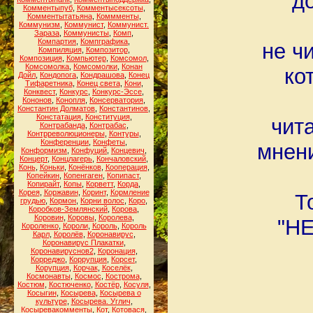
д
Комментыпуб
,
Комментысексоты
,
Комментытатьяна
,
Коммменты
,
Коммунизм
,
Коммунист
,
Коммунист.
Зараза
,
Коммунисты
,
Комп
,
Компартия
,
Компграфика
,
не ч
Компиляция
,
Композитор
,
Композиция
,
Компьютер
,
Комсомол
,
Комсомолка
,
Комсомолки
,
Конан
ко
Дойл
,
Кондопога
,
Кондрашова
,
Конец
Тифаретника
,
Конец света
,
Кони
,
Конквест
,
Конкурс
,
Конкурс-Эссе
,
Кононов
,
Конопля
,
Консерватория
,
Константин Долматов
,
Константинов
,
Констатация
,
Конституция
,
чит
Контрабанда
,
Контрабас
,
Контрреволюционеры
,
Контуры
,
Конференции
,
Конфеты
,
мнени
Конформизм
,
Конфуций
,
Концевич
,
Концерт
,
Концлагерь
,
Кончаловский
,
Конь
,
Коньки
,
Конёнков
,
Кооперация
,
Копейкин
,
Копенгаген
,
Копипаст
,
Копирайт
,
Копы
,
Корветт
,
Корда
,
Корея
,
Коржавин
,
Коринт
,
Кормление
Т
грудью
,
Кормон
,
Корни волос
,
Коро
,
Коробков-Землянский
,
Корова
,
Коровин
,
Коровы
,
Королева
,
"НЕ
Короленко
,
Короли
,
Король
,
Король
Карл
,
Королёв
,
Коронавирус
,
Коронавирус Плакатки
,
Коронавируснов2
,
Коронация
,
Корреджо
,
Коррупция
,
Корсет
,
Корупция
,
Корчак
,
Коселёк
,
Космонавты
,
Космос
,
Кострома
,
Костюм
,
Костюченко
,
Костёр
,
Косуля
,
Косыгин
,
Косырева
,
Косырева о
культуре
,
Косырева. Углич
,
Косыревакомменты
,
Кот
,
Котовася
,