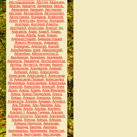
Абстракционизм
,
Абсурд
,
Авангард
,
Аватар
,
Аввакум
,
Авдеевка
,
Авель
,
Авиалинии
,
Авиация
,
Австралия
,
Австрия
,
Автомобили
,
Автопортрет
,
Автостоянка
,
Агадамов
,
Агафонов
,
Агент
,
Агентство
,
Агенты
,
Агитация
,
Агитпроп
,
Агитпроп Идиоты
,
АгитпропХ
,
Агностики
,
Агрегат
,
Ад
,
Адагамов
,
Адам
,
АдамХ
,
Адамс
,
Аддис-Абеба
,
Адик
,
Админ
,
Администрация
,
Администрация
Живого Журнала.
,
Адмирал
,
Адоманис
,
Адюльтер
,
Азатий
,
Азербайджан
,
Азия
,
Айвазовский
,
Айзенберг
,
Айнзатцгруппа D
,
Академизм
,
Академик
,
Академия
,
Акварель
,
Аквариум
,
Акнтисемитизм
,
Актёры
,
Акулетта
,
Акунин
,
Акцент
,
Акционизм
,
Аладжалов
,
Аламар
,
Албания
,
Алекс
,
Александер
,
Александр
,
Александр II
,
Александр
III
,
Александр Первый
,
Александра
Фёдоровна
,
Александров
,
Алексеева
,
Алексей
,
Алексенко
,
Алексий
,
Ален
Делон
,
Алена
,
Алжир
,
Алик Фридман
,
Алина
,
Алина-Пердюлина
,
Алиса
,
Алкаш
,
Алкаши
,
Алкашка
,
Аллах
,
Аллигатор
,
Аллори
,
Алрами
,
Алчевск
,
Аль Пачино
,
Аль-Джазира
,
Аль-
Каида
,
Альба
,
Альбац
,
Альберт
,
Альберт I
,
Альма-Тадема
,
Альпер
,
Альпер-отсосун
,
Альтман
,
АльтманХ
,
Альфа
,
Аляска
,
Алёша
,
Алёшка
,
Алёшка-придурок
,
Амальрик
,
Аманда
,
Америк
,
Америка
,
Американцы
,
Америкюки
,
Амнистия
,
Амона
,
Ампутация
,
Амстердам
,