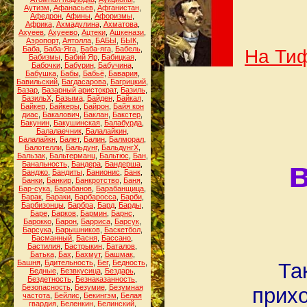
Аутизм
,
Афанасьев
,
Афганистан
,
Афедрон
,
Афины
,
Афоризмы
,
Африка
,
Ахмадулина
,
Ахматова
,
Ахуеев
,
Ахуеево
,
Ацтеки
,
Ашкенази
,
Аэропорт
,
Аятолла
,
БАБЫ
,
БЫК
,
Баба
,
Баба-Яга
,
Баба-яга
,
Бабель
,
На Тиф
Бабизмы
,
Бабий Яр
,
Бабицкая
,
Бабочки
,
Бабурин
,
Бабучина
,
Бабушка
,
Бабы
,
Бабьё
,
Бавария
,
Бавильский
,
Багдасарова
,
Багрицкий
,
Базар
,
Базарный аристократ
,
Базиль
,
БазильХ
,
Базыма
,
Байден
,
Байкал
,
Байкер
,
Байкеры
,
Байрон
,
Байя кон
диас
,
Бакалович
,
Баклан
,
Бакстер
,
Бакунин
,
Бакушинская
,
Балабурда
,
Балалаечник
,
Балалайкин
,
Балалайкн
,
Балет
,
Балин
,
Балморал
,
Балотелли
,
Бальдунг
,
БальдунгХ
,
Бальзак
,
Бальтерманц
,
Бальтюс
,
Бан
,
Банальность
,
Бандера
,
Бандерша
,
Банджо
,
Бандиты
,
Банионис
,
Банк
,
Банки
,
Банкир
,
Банкротство
,
Баня
,
Бар-сука
,
Барабанов
,
Барабанщица
,
Барак
,
Бараки
,
Барбаросса
,
Барби
,
Барбизонцы
,
Барбра
,
Бард
,
Барды
,
Баре
,
Барков
,
Бармин
,
Барнс
,
Барокко
,
Барон
,
Барриса
,
Барсук
,
Барсука
,
Барышников
,
Баскетбол
,
Басманный
,
Басня
,
Бассано
,
Бастилия
,
Бастрыкин
,
Баталов
,
Батька
,
Бах
,
Бахмут
,
Башмак
,
Башня
,
Бдительность
,
Бег
,
Бедность
,
Та
Бедные
,
Безвкусица
,
Бездарь
,
Бездетность
,
Безнаказанность
,
Безопасность
,
Безумие
,
Безумная
прихо
частота
,
Бейлис
,
Бекингэм
,
Белая
гвардия
,
Беленкин
,
Белинский
,