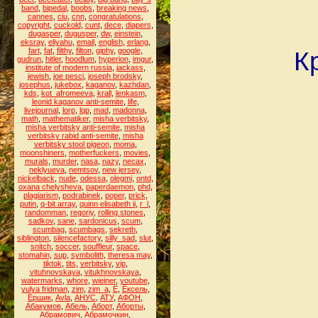
band
,
bipedal
,
boobs
,
breaking news
,
cannes
,
ciu
,
cnn
,
congratulations
,
copyright
,
cuckold
,
cunt
,
dece
,
diapers
,
dugasper
,
dugusper
,
dw
,
einstein
,
eksray
,
eliyahu
,
email
,
english
,
erlang
,
fart
,
fat
,
filthy
,
filton
,
giphy
,
google
,
К
gudrun
,
hitler
,
hoodlum
,
hyperion
,
imgur
,
institute of modern russia
,
jackass
,
jewish
,
joe pesci
,
joseph brodsky
,
josephus
,
jukebox
,
kaganov
,
kazhdan
,
kds
,
kot_afromeeva
,
krall
,
lenkasm
,
leonid kaganov anti-semite
,
life
,
livejournal
,
lorp
,
lqp
,
mad
,
madonna
,
math
,
mathematiker
,
misha verbitsky
,
misha verbitsky anti-semite
,
misha
verbitsky rabid anti-semite
,
misha
verbitsky stool pigeon
,
moma
,
moonshiners
,
motherfuckers
,
movies
,
murals
,
murder
,
nasa
,
nazy
,
necax
,
neklyueva
,
nemtsov
,
new jersey
,
nickelback
,
nude
,
odessa
,
olegmi
,
ontd
,
oxana chelysheva
,
paperdaemon
,
phd
,
plagiarism
,
podrabinek
,
poper
,
prick
,
putin
,
q-bit array
,
quinn elisabeth ii
,
r_l
,
randomman
,
regoriy
,
rolling stones
,
sadkov
,
sane
,
sardonicus
,
scum
,
scumbag
,
scumbags
,
sekreth
,
siblington
,
silencefactory
,
silly_sad
,
slut
,
snitch
,
soccer
,
souffleur
,
space
,
stomahin
,
sup
,
symbolith
,
theresa may
,
tiktok
,
tits
,
verbitsky
,
vip
,
vituhnovskaya
,
vitukhnovskaya
,
watermarks
,
whore
,
wieiner
,
youtube
,
yulya fridman
,
zim
,
zim_a
,
Ё
,
Ёксель
,
Ёршик
,
Аvla
,
АНУС
,
АТУ
,
АФОН
,
Абакумов
,
Абель
,
Аборт
,
Аборты
,
Абрамович
,
Абрамочкин
,