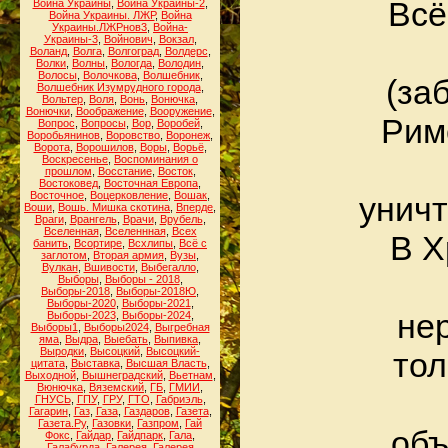
Всё
Война Украины
,
Война Украины-2
,
Война Украины. ЛЖР
,
Война
Украины.ЛЖРнов3
,
Война-
Украины-3
,
Войнович
,
Вокзал
,
Воланд
,
Волга
,
Волгоград
,
Волдерс
,
Волки
,
Волны
,
Вологда
,
Володин
,
Волосы
,
Волочкова
,
Волшебник
,
(за
Волшебник Изумрудного города
,
Вольтер
,
Воля
,
Вонь
,
Вонючка
,
Вонючки
,
Воображение
,
Вооружение
,
Римс
Вопрос
,
Вопросы
,
Вор
,
Воробей
,
Воробьянинов
,
Воровство
,
Воронеж
,
Ворота
,
Ворошилов
,
Воры
,
Ворьё
,
Воскресенье
,
Воспоминания о
прошлом
,
Восстание
,
Восток
,
Востоковед
,
Восточная Европа
,
Восточное
,
Воцерковление
,
Вошак
,
уничт
Воши
,
Вошь. Мишка скотина
,
Вперде
,
Враги
,
Врангель
,
Врачи
,
Врубель
,
Вселенная
,
Вселеннная
,
Всех
В Х
банить
,
Всортире
,
Всхлипы
,
Всё с
заглотом
,
Вторая армия
,
Вузы
,
Вулкан
,
Вшивости
,
Выбегалло
,
Выборы
,
Выборы - 2018
,
Выборы-2018
,
Выборы-2018Ю
,
Выборы-2020
,
Выборы-2021
,
не
Выборы-2023
,
Выборы-2024
,
Выборы1
,
Выборы2024
,
Выгребная
яма
,
Выдра
,
Выебать
,
Выпивка
,
Выродки
,
Высоцкий
,
Высоцкий-
тол
цитата
,
Выставка
,
Высшая Власть
,
Выходной
,
Вышнеградский
,
Вьетнам
,
Вюнючка
,
Вяземский
,
ГБ
,
ГМИИ
,
ГНУСЬ
,
ГПУ
,
ГРУ
,
ГТО
,
Габриэль
,
Гагарин
,
Газ
,
Газа
,
Газдаров
,
Газета
,
Газета.Ру
,
Газовки
,
Газпром
,
Гай
объ
Фокс
,
Гайдар
,
Гайдпарк
,
Гала
,
Галабурда
,
Галерея
,
Галерея