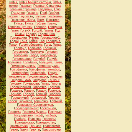
Гифы
,
Гифы Мишка скотина
,
Гифы-
сексо
,
Главная
,
Главная Страница
,
Главная страница
,
Гладилин
,
Глаз
,
Глазунов
,
Глакенс
,
Глеб
,
Глобус
,
Глория
,
Глупость
,
Глупый
,
Гнаткевич
,
Гнаткевич-Жопа
,
Гном
,
Гностики
,
Гнусы
,
Гнусь
,
Гоблин
,
Говно
,
Говнозащитники
,
Говноёб
,
Говядина
,
Гоген
,
ГогенХ
,
Гоголб
,
Гоголь
,
Год
семьи
,
Годарр
,
Годовщина
,
Годовщина Путина
,
Годовщина-1
,
Годой
,
Гойя
,
ГойяХ
,
Гол
,
Голандия
,
Голая
,
Голая обезьяна
,
Голд
,
Голда
,
Голивуд
,
Голикова
,
Голицын
,
Голландия
,
Голливуд
,
Головин
,
Головина
,
Голод
,
Голодомор
,
Голосование
,
Голубой
,
Голубь
,
Голышев
,
Гольбейн
,
Гольциус
,
Гомо
,
Гомосексуализм
,
Гомосексуалы
,
Гомофилия
,
Гомофилы
,
Гомофоб
,
Гомофобия
,
Гомофобы
,
Гондон
,
Гондонеллы
,
Гондонизация
,
Гондоны
,
Гондоны. ЖЖ
,
Гондурас
,
Гонконг
,
Гонорея
,
Гончарова
,
Гопак
,
Гопота
,
Горбаневская
,
Горбачёв
,
Горгона
,
Гордеев
,
Гордин
,
Гордон
,
Горелов
,
Горилла
,
Горлум
,
Горный
,
Горовец
,
Городничий
,
Городовой
,
Горские
евреи
,
Горчаков
,
Горшочек
,
Горький
,
Горюшкин-Сорокопудов
,
Госдепартамент
,
Госкомцен
,
Госпожа
,
Госпожа Лукеса
,
Гостиная
,
Государство
,
Гофф
,
Гохберг
,
Грабарь
,
Гравюра
,
Гравюры
,
Гражданская
,
Гражданство
,
Грамматика
,
Граната
,
Гранатомёт
,
Грани
,
Грант
,
Гранты
,
Грасскиллер
,