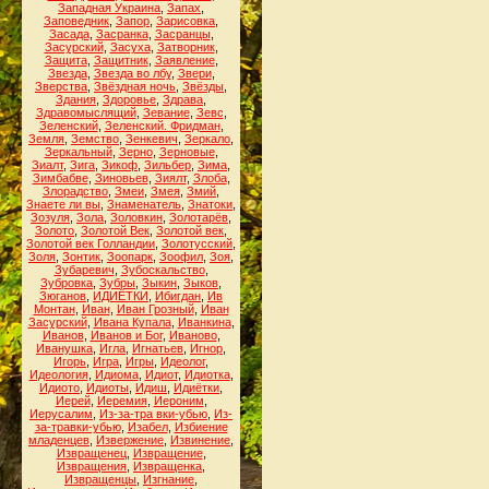
Западная Украина
,
Запах
,
Заповедник
,
Запор
,
Зарисовка
,
Засада
,
Засранка
,
Засранцы
,
Засурский
,
Засуха
,
Затворник
,
Защита
,
Защитник
,
Заявление
,
Звезда
,
Звезда во лбу
,
Звери
,
Зверства
,
Звёздная ночь
,
Звёзды
,
Здания
,
Здоровье
,
Здрава
,
Здравомыслящий
,
Зевание
,
Зевс
,
Зеленский
,
Зеленский. Фридман
,
Земля
,
Земство
,
Зенкевич
,
Зеркало
,
Зеркальный
,
Зерно
,
Зерновые
,
Зиалт
,
Зига
,
Зикоф
,
Зильбер
,
Зима
,
Зимбабве
,
Зиновьев
,
Зиялт
,
Злоба
,
Злорадство
,
Змеи
,
Змея
,
Змий
,
Знаете ли вы
,
Знаменатель
,
Знатоки
,
Зозуля
,
Зола
,
Золовкин
,
Золотарёв
,
Золото
,
Золотой Век
,
Золотой век
,
Золотой век Голландии
,
Золотусский
,
Золя
,
Зонтик
,
Зоопарк
,
Зоофил
,
Зоя
,
Зубаревич
,
Зубоскальство
,
Зубровка
,
Зубры
,
Зыкин
,
Зыков
,
Зюганов
,
ИДИЁТКИ
,
Ибигдан
,
Ив
Монтан
,
Иван
,
Иван Грозный
,
Иван
Засурский
,
Ивана Купала
,
Иванкина
,
Иванов
,
Иванов и Бог
,
Иваново
,
Иванушка
,
Игла
,
Игнатьев
,
Игнор
,
Игорь
,
Игра
,
Игры
,
Идеолог
,
Идеология
,
Идиома
,
Идиот
,
Идиотка
,
Идиото
,
Идиоты
,
Идиш
,
Идиётки
,
Иерей
,
Иеремия
,
Иероним
,
Иерусалим
,
Из-за-тра вки-убью
,
Из-
за-травки-убью
,
Изабел
,
Избиение
младенцев
,
Извержение
,
Извинение
,
Извращенец
,
Извращение
,
Извращения
,
Извращенка
,
Извращенцы
,
Изгнание
,