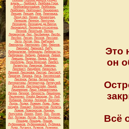
вдаль...
,
ЛейбовХ
,
Лейбова Гора
,
Лейбовбиография
,
Лейбовиц
,
Лейбович
,
Лейтенант
,
Лекаренко
,
Лекции
,
Лекция
,
Лем
,
Лемпицка
,
Ленд-лиз
,
Ленин
,
Ленинград
,
Ленказм
,
Леннон
,
Ленточки
,
Леонардо
,
Леонардо да Винчи
,
ЛеонардоХ
,
Леонида-отсосючка
,
Леонов
,
Леонтьев
,
Лепра
,
Лермонтов
,
Лес
,
Лесбиянки
,
Лесбо
,
Лесбос
,
Лесин
,
Лесков
,
Лессинг
,
Лето
,
Летов
,
Лец
,
ЛжРнов4
,
Лженаука
,
Лжепромо
,
Лжр
,
Лжрнов
,
Это 
Лжрнов2
,
Лжрнов3
,
ЛиРу
,
Либерализм
,
Либералы
,
Либерасты
,
Либерман
,
Либидо
,
Ливанов
,
Ливия
,
Лившиц
,
Лидеры
,
Лидка
,
Лидка-
он о
проблядь
,
Лиза Морская
,
Ликбез
,
Лилипуты
,
Лимонов
,
Лимоны
,
Лингвист
,
Линдберг
,
Линкольн
,
Линней
,
Лиознова
,
Лиотар
,
ЛиотарХ
,
Лиригия
,
Лирика
,
Лиса
,
Лиснянская
,
Лисёнок
,
Литва
,
Литеатура
,
Остр
Литераторы
,
Литература
,
Литмузей
,
Лихачёв
,
Лихтенштейн
,
Лицей
,
Лицемерие
,
Лицо Тифаретника
,
закр
Личка
,
Личное
,
Личность
,
Лишенцы
,
Лкьяненко
,
Ллойд Джордж
,
Ло
,
Лоб
,
Лобанов
,
Логика
,
Логинов
,
Логотип
,
Лодзь
,
Лодки
,
Ложкин
,
Ложь
,
Ложь-
пиздёж
,
Локкарт
,
Локомотив
,
Лолита
,
Ломик
,
Ломоносов
,
Лондон
,
Лопухина
,
Лорен
,
Лорп
,
Лос
,
Лосев
,
Всё 
Лот
,
Лотман
,
Лотов
,
Лотта
,
Лоуренс
,
Лошади
,
Лошадь
,
Лошак
,
Лубенников
,
ЛубенниковХ
,
Лубянка
,
Лувр
,
Луганск
,
Лужков
,
Лужники
,