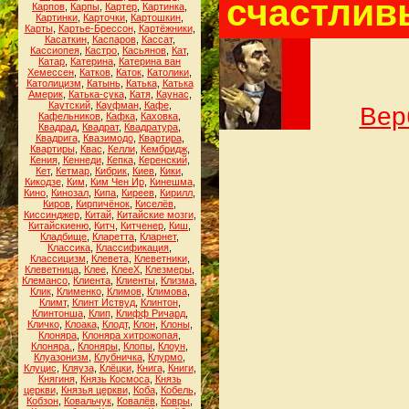
счастлив
Карпов
,
Карпы
,
Картер
,
Картинка
,
Картинки
,
Карточки
,
Картошкин
,
Карты
,
Картье-Брессон
,
Картёжники
,
Касаткин
,
Каспаров
,
Кассат
,
Кассиопея
,
Кастро
,
Касьянов
,
Кат
,
Катар
,
Катерина
,
Катерина ван
Хемессен
,
Катков
,
Каток
,
Католики
,
Католицизм
,
Катынь
,
Катька
,
Катька
Америк
,
Катька-сука
,
Катя
,
Каунас
,
Каутский
,
Кауфман
,
Кафе
,
Вер
Кафельников
,
Кафка
,
Каховка
,
Квадрад
,
Квадрат
,
Квадратура
,
Квадрига
,
Квазимодо
,
Квартира
,
Квартиры
,
Квас
,
Келли
,
Кембридж
,
Кения
,
Кеннеди
,
Кепка
,
Керенский
,
Кет
,
Кетмар
,
Кибрик
,
Киев
,
Кики
,
Кикодзе
,
Ким
,
Ким Чен Ир
,
Кинешма
,
Кино
,
Кинозал
,
Кипа
,
Киреев
,
Кирилл
,
Киров
,
Кирпичёнок
,
Киселёв
,
Киссинджер
,
Китай
,
Китайские мозги
,
Китайскиеню
,
Китч
,
Китченер
,
Киш
,
Кладбище
,
Кларетта
,
Кларнет
,
Классика
,
Классификация
,
Классицизм
,
Клевета
,
Клеветники
,
Клеветница
,
Клее
,
КлееХ
,
Клезмеры
,
Клемансо
,
Клиента
,
Клиенты
,
Клизма
,
Клик
,
Клименко
,
Климов
,
Климова
,
Климт
,
Клинт Иствуд
,
Клинтон
,
Клинтонша
,
Клип
,
Клифф Ричард
,
Кличко
,
Клоака
,
Клодт
,
Клон
,
Клоны
,
Клоняра
,
Клоняра хитрожопая
,
Клоняра.
,
Клоняры
,
Клопы
,
Клоун
,
Клуазонизм
,
Клубничка
,
Клурмо
,
Клуцис
,
Кляуза
,
Клёцки
,
Книга
,
Книги
,
Княгиня
,
Князь Космоса
,
Князь
церкви
,
Князья церкви
,
Коба
,
Кобель
,
Кобзон
,
Ковальчук
,
Ковалёв
,
Ковры
,