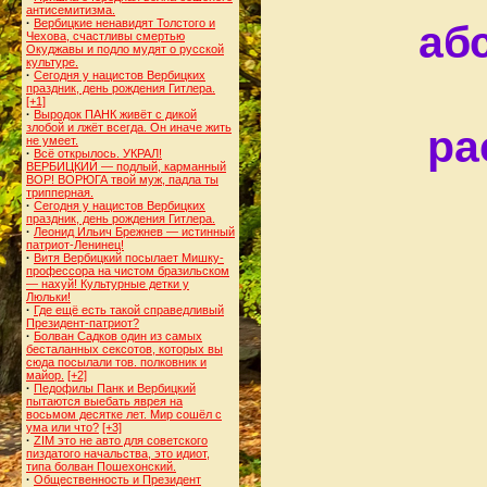
антисемитизма.
·
Вербицкие ненавидят Толстого и
аб
Чехова, счастливы смертью
Окуджавы и подло мудят о русской
культуре.
·
Сегодня у нацистов Вербицких
праздник, день рождения Гитлера.
[+1]
·
Выродок ПАНК живёт с дикой
злобой и лжёт всегда. Он иначе жить
ра
не умеет.
·
Всё открылось. УКРАЛ!
ВЕРБИЦКИЙ — подлый, карманный
ВОР! ВОРЮГА твой муж, падла ты
трипперная.
·
Сегодня у нацистов Вербицких
праздник, день рождения Гитлера.
·
Леонид Ильич Брежнев — истинный
патриот-Ленинец!
·
Витя Вербицкий посылает Мишку-
профессора на чистом бразильском
— нахуй! Культурные детки у
Люльки!
·
Где ещё есть такой справедливый
Президент-патриот?
·
Болван Садков один из самых
бесталанных сексотов, которых вы
сюда посылали тов. полковник и
майор.
[+2]
·
Педофилы Панк и Вербицкий
пытаются выебать яврея на
восьмом десятке лет. Мир сошёл с
ума или что?
[+3]
·
ZIM это не авто для советского
пиздатого начальства, это идиот,
типа болван Пошехонский.
·
Общественность и Президент