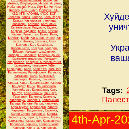
Италия
,
Иудейщина
,
Ихлов
,
Ищенко
,
Йобачевский
,
Йога
,
Йом Кипур
,
Йом-
Киппур
,
Йом-Кипур
,
Йорданс
,
КАЛ
,
Хуйде
КВД
,
КГБ
,
КЛОНЫ
,
КПСС
,
КСП
,
Кабаева
,
Кабак
,
Кабаре
,
Кабо-Верде
,
Кавказ
,
Кавказская пленница
,
унич
Кавказцы
,
Каганов
,
Каганович
,
Кагановмама
,
Каддафи
,
Кадило
,
Кадмус
,
Кадыров
,
Казак
,
Казаки
,
Казань
,
Казахстан
,
Казнь
,
Каин
,
Кайботт
,
Кайф
,
Как меня читают
,
Как
ффсе
,
Какать
,
Какашки
,
Како
,
Укра
Кактусы
,
Кал
,
Калабеков
,
Калашников
,
Каледин
,
Каледин-
Ебарня
,
Каледин-Шкабарнюк
,
ваша
Каледин-Шкабарня
,
Каледин-донос
,
Каледин-мандоотсос
,
Каледин-
пиздоотсос
,
Каледин. Антисемитизм
,
Калединню
,
Каледин— ГеБе
,
Календарь
,
Кали
,
Кали Юга
,
Кали юга
,
Калининград
,
Калифорния
,
Калиюга
,
Калмаков
,
Кало
,
Калюжный
,
Камбоджа
,
Камень
,
Камчатка
,
Канада
,
Канал
,
Канализация
,
Кандид
,
Кандидат
,
Канзи
,
Каннибализм
,
Tags:
Каннибаллы
,
Каннибалы
,
Кант
,
Кантор
,
Канун войны
,
Канцлер.
Германия
,
Капелла
,
Капелло
,
Палес
Капернаум
,
Каперсы
,
Капильская
,
Капица
,
Капоне
,
Капри
,
Капричос
,
Кара-Мурза
,
Караваджо
,
Карате
,
Кардинал
,
Кардиналы
,
Карелия
,
Карен Строн
,
Каренина
,
Карета
,
4th-Apr-2
Карикатура
,
Карл III
,
Карлин
,
Карма
,
Кармазина
,
Карманник
,
Карманники
,
Карнавал
,
Карнеги
,
Карнеги-холл
,
Карнеев
,
Карпаты
,
Карпентер
,