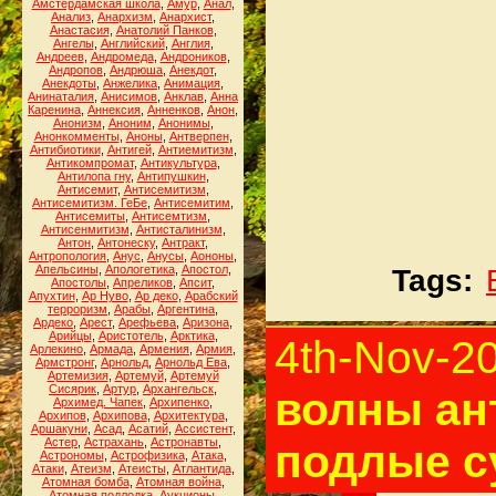
Амстердамская школа
,
Амур
,
Анал
,
Анализ
,
Анархизм
,
Анархист
,
Анастасия
,
Анатолий Панков
,
Ангелы
,
Английский
,
Англия
,
Андреев
,
Андромеда
,
Андроников
,
Андропов
,
Андрюша
,
Анекдот
,
Анекдоты
,
Анжелика
,
Анимация
,
Анинаталия
,
Анисимов
,
Анклав
,
Анна
Каренина
,
Аннексия
,
Анненков
,
Анон
,
Анонизм
,
Аноним
,
Анонимы
,
Анонкомменты
,
Аноны
,
Антверпен
,
Антибиотики
,
Антигей
,
Антиемитизм
,
Антикомпромат
,
Антикультура
,
Антилопа гну
,
Антипушкин
,
Антисемит
,
Антисемитизм
,
Антисемитизм. ГеБе
,
Антисемитим
,
Антисемиты
,
Антисемтизм
,
Антисенмитизм
,
Антисталинизм
,
Антон
,
Антонеску
,
Антракт
,
Антропология
,
Анус
,
Анусы
,
Аононы
,
Апельсины
,
Апологетика
,
Апостол
,
Tags:
Апостолы
,
Апреликов
,
Апсит
,
Апухтин
,
Ар Нуво
,
Ар деко
,
Арабский
терроризм
,
Арабы
,
Аргентина
,
Ардеко
,
Арест
,
Арефьева
,
Аризона
,
Арийцы
,
Аристотель
,
Арктика
,
4th-Nov-2
Арлекино
,
Армада
,
Армения
,
Армия
,
Армстронг
,
Арнольд
,
Арнольд Ева
,
Артемизия
,
Артемуй
,
Артемуй
Сисярик
,
Артур
,
Архангельск
,
волны ан
Архимед. Чапек
,
Архипенко
,
Архипов
,
Архипова
,
Архитектура
,
Аршакуни
,
Асад
,
Асатий
,
Ассистент
,
Астер
,
Астрахань
,
Астронавты
,
подлые с
Астрономы
,
Астрофизика
,
Атака
,
Атаки
,
Атеизм
,
Атеисты
,
Атлантида
,
Атомная бомба
,
Атомная война
,
Атомная подлодка
,
Аукционы
,