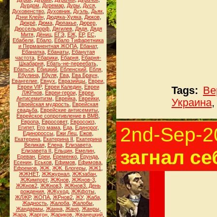
Дурдом
,
Дуремар
,
Дуры
,
Дуся
,
Духовенство
,
Духовник
,
Дуэль
,
Дьяк
,
Дэни Клейн
,
Дюдяка-Хуяка
,
Дюков
,
Дюкрё
,
Дюма
,
Дюпакье
,
Дюрер
,
Дюссельдорф
,
Дягилев
,
Дядя
,
Дядя
Митя
,
Дёниц
,
ЕГЭ
,
ЕЖ
,
ЕР
,
ЕС
,
Ебабели
,
Ебало
,
Ебало Тифаретника
и Перманентная ЖОПА
,
Ебанат
,
Ебанатка
,
Ебанаты
,
Ебанутая
частота
,
Ебарики
,
Ебарня
,
Ебарня-
Шкабарня
,
Ебать-не-переебать
,
Ебаться
,
Ебицкий
,
Ебленский
,
Ебля
,
Ебулина
,
Ебуля
,
Ева
,
Ева Браун
,
Евангелие
,
Евнух
,
Евразийцы
,
Евреи
,
Евреи VIP
,
Евреи Каледин
,
Евреи
Tags:
Ве
ЛЖРнов
,
Евреи-герои
,
Евреи.
Антисемитизм
,
Еврейка
,
Еврейки
,
Украина
Еврейская мудрость
,
Еврейская
свадьба
,
Еврейские антисемиты
,
Еврейское сопротивление в ВМВ
,
Европа
,
Евросовет
,
Евросоюз
,
2nd-Sep-2
Египет
,
Его мама
,
Еда
,
Единорог
,
Единороссы
,
Ежи Лец
,
Ежов
,
Екатерина
,
Екатерина II
,
Екатерина
Великая
,
Елена
,
Елизавета
,
загнал се
Елизавета II
,
Ельцин
,
Емелин
,
Ереван
,
Ереи
,
Еременко
,
Ерунда
,
Есенин
,
Еськов
,
Ефимов
,
Ефимова
,
Ефремов
,
ЖЖ
,
ЖЖ. Блогеры
,
ЖЖ1
,
ЖЖНЕТ
,
ЖЖжурнал
,
ЖЖзабан
,
ЖЖимпорт
,
ЖЖнов
,
ЖЖнов-3
,
ЖЖнов2
,
ЖЖнов3
,
ЖЖнов3. День
рождения
,
ЖЖуход
,
ЖЖфоты
,
ЖЛЖР
,
ЖОПА
,
ЖРнов2
,
ЖУ
,
Жаба
,
Жадность
,
Жалоба
,
Жалобы
,
Жандармы
,
Жанна
,
Жанр
,
Жанры
,
Жара
,
Жаргон
,
Жариков
,
Жванецкий
,