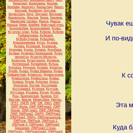
Крокодил
,
Крокодилы
,
Кролик
,
Кролики
,
Кронгауз
,
Кронштадт
,
Кросс
,
Кроткий
,
Крофорд
,
Круглов
,
Крумгольд
,
Круп
,
Крупкин
,
Крупная
,
Крыжополь
,
Крылов
,
Крым
,
Крымов
,
Крымские татары
,
Крыса
,
Крысы
,
Чувак ещ
Крыша
,
Крюк
,
Крёйер
,
Крёстный отец
,
Ксенофобия
,
Ксилография
,
Ктомс
,
Ку-клукс-клан
,
Куба
,
Кубизм
,
Кубизм
Тифаретника
,
КубизмХ
,
И по-вид
Кубофутуризм
,
Кувалдин
,
Кувшинникова
,
Кугач
,
Куздра
,
Кузнец
,
Кузнецов
,
Кузнецов.
,
Куинджи
,
Куклы
,
Кукмор
,
Кукобака
,
Кулаки
,
Кулидар Провокация
,
Культ
личности
,
Культур-Мультур
,
Культура
,
Культуролог
,
Куников
,
Купленный
,
Куприянов
,
Купцы
,
Купчиха
,
Купчихи
,
Кураев
,
Куратор
,
Курбе
,
Курва
,
Курва Мамина
,
Курва
К с
Тифаретная
,
Курвосос
,
Курвососина
,
Курвососка
,
Курвососы
,
Курвы
,
Курица
,
Курли
,
Курочка
,
Курск
,
Курчатов
,
Кустик
,
Кустодиев
,
КустодиевХ
,
Кутепов
,
Кутузов
,
Кутузова
,
Кухарка
,
Кухня
,
Кучма
,
Куш
,
Кшесинская
,
Кьюкор
,
Кэт
,
Кюстин
,
Кюхля
,
Кёнигсберг
,
Кёртис
,
ЛГБТ
,
ЛДПР
,
ЛДР
,
ЛЖ
,
ЛЖЛ
,
ЛЖР
,
Эта м
ЛЖР Жопа
,
ЛЖР ЛЖРнов2
,
ЛЖР
Носик
,
ЛЖР-нов3
,
ЛЖР. ЛЖРнов
,
ЛЖР. ЛЖРнов2
,
ЛЖР3
,
ЛЖРНов2
,
ЛЖРНов4
,
ЛЖРн
,
ЛЖРначалонов
,
ЛЖРнлв
,
ЛЖРнов
,
ЛЖРнов-2
,
ЛЖРнов-3
,
ЛЖРнов2
,
ЛЖРнов2
Куда б
Бразилия
,
ЛЖРнов2 Стихи
,
ЛЖРнов2.
,
ЛЖРнов2нов2
,
ЛЖРнов3
,