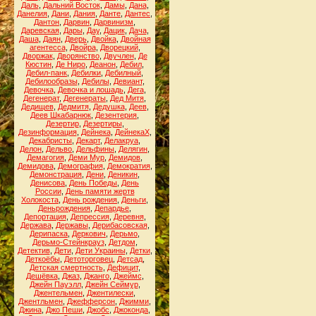
Даль
,
Дальний Восток
,
Дамы
,
Дана
,
Данелия
,
Дани
,
Дания
,
Данте
,
Дантес
,
Дантон
,
Дарвин
,
Дарвинизм
,
Даревская
,
Дары
,
Дау
,
Дацик
,
Дача
,
Даша
,
Даян
,
Дверь
,
Двойка
,
Двойная
агентесса
,
Двойра
,
Дворецкий
,
Дворжак
,
Дворянство
,
Двучлен
,
Де
Кюстин
,
Де Ниро
,
Деанон
,
Дебил
,
Дебил-панк
,
Дебилки
,
Дебилный
,
Дебилообразы
,
Дебилы
,
Девиант
,
Девочка
,
Девочка и лошадь
,
Дега
,
Дегенерат
,
Дегенераты
,
Дед Митя
,
Дедищев
,
Дедмитя
,
Дедушка
,
Деев
,
Деев Шкабарнюк
,
Дезентерия
,
Дезертир
,
Дезертиры
,
Дезинформация
,
Дейнека
,
ДейнекаХ
,
Декабристы
,
Декарт
,
Делакруа
,
Делон
,
Дельво
,
Дельфины
,
Делягин
,
Демагогия
,
Деми Мур
,
Демидов
,
Демидова
,
Демография
,
Демократия
,
Демонстрация
,
Дени
,
Деникин
,
Денисова
,
День Победы
,
День
России
,
День памяти жертв
Холокоста
,
День рождения
,
Деньги
,
Деньрождения
,
Депардье
,
Депортация
,
Депрессия
,
Деревня
,
Держава
,
Державы
,
Дерибасовская
,
Дерипаска
,
Деркович
,
Дерьмо
,
Дерьмо-Стейнкрауз
,
Детдом
,
Детектив
,
Дети
,
Дети Украины
,
Детки
,
Деткоёбы
,
Детоторговец
,
Детсад
,
Детская смертность
,
Дефицит
,
Дешёвка
,
Джаз
,
Джанго
,
Джеймс
,
Джейн Пауэлл
,
Джейн Сеймур
,
Джентельмен
,
Джентилески
,
Джентльмен
,
Джефферсон
,
Джимми
,
Джина
,
Джо Пеши
,
Джобс
,
Джоконда
,