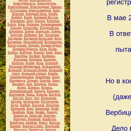
регистр
Благодарность
,
Благодетель
,
Благообразие
,
Благородная. Машка-
Отсосашка
,
Благославенна
,
Блат
,
Блатняк
,
Бледный Конь
,
Блейк
,
В мае 
БлейкХ
,
Блеф
,
Ближний Восток
,
Близнецы
,
Блог
,
Блогер
,
Блогеры
,
Блоги
,
Блок
,
Блокада
,
Блокирование
,
Блонди
,
Блоштейн
,
Блудныйсын
,
Блумберг
,
Бляди
,
Блядство
,
Блядь
,
В отве
Бляткин
,
Бобёжка
,
Бог
,
Богатыри
,
Богданов
,
Богданов-Бельский
,
Боги
,
Боговеры
,
Боголюбский
,
Богоматерь
,
Богохульник
,
Бодлер
,
Бодряк-Идиот
,
пыта
Бодряки-Идиоты
,
Боза
,
Бозик
,
Бойкот
,
Бойтнер
,
Боколл
,
Бокр
,
Бокс
,
Боксёры
,
Болван
,
Болваны
,
Болгария
,
Болдини
,
Болезни
,
Болезнь
,
Болик
,
Боль
,
Больной
,
Большая Медведица
,
Большевики
,
Большой
,
Большой Взрыв
,
Большой
театр
,
Большой террор
,
Бомба
,
Бомбардировка
,
Бомбёжка
,
Бонд
,
Но в ко
Бондарчук
,
Боннер
,
Бонобо
,
Бонч-
Бруевич
,
Бор
,
Бордель
,
Борец
,
Борис
,
Борисы
,
Борись
,
Боровиковский
,
Борода
,
Бородин
,
Бортников
,
Борщ
,
Борьба
,
Босбум
,
(даже
Бостон
,
Босх
,
Бот
,
Ботвинник
,
Ботеро
,
Ботичелли
,
Боттичелли
,
Боты
,
Бофор
,
Боччоне
,
Боччони
,
Боярский
,
Браз
,
Бразилия
,
Брай
,
Вербицк
Брайнин
,
Брак
,
Брамс
,
Брандт
,
Бранкузи
,
Брассай
,
Браткин
,
Браудер
,
Брежнев
,
Брейгель
,
Брейтнер
,
Бремер
,
Брест
,
Бретон
,
Брижит
,
Бритни Спирс
,
Бродский
,
Дело 
Брозтито
,
Бромптон
,
Бронза
,