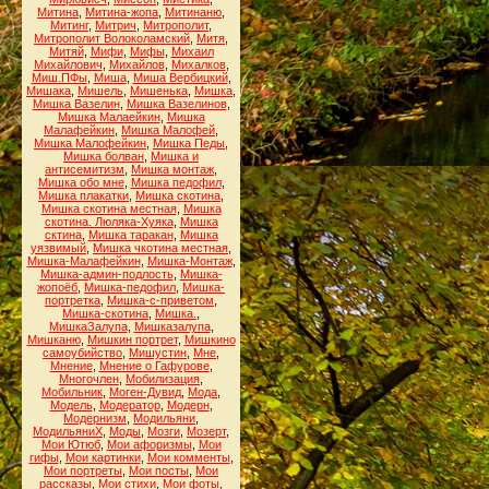
Митина
,
Митина-жопа
,
Митинаню
,
Митинг
,
Митрич
,
Митрополит
,
Митрополит Волоколамский
,
Митя
,
Митяй
,
Мифи
,
Мифы
,
Михаил
Михайлович
,
Михайлов
,
Михалков
,
Миш.ПФы
,
Миша
,
Миша Вербицкий
,
Мишака
,
Мишель
,
Мишенька
,
Мишка
,
Мишка Вазелин
,
Мишка Вазелинов
,
Мишка Малаейкин
,
Мишка
Малафейкин
,
Мишка Малофей
,
Мишка Малофейкин
,
Мишка Педы
,
Мишка болван
,
Мишка и
антисемитизм
,
Мишка монтаж
,
Мишка обо мне
,
Мишка педофил
,
Мишка плакатки
,
Мишка скотина
,
Мишка скотина местная
,
Мишка
скотина. Люляка-Хуяка
,
Мишка
сктина
,
Мишка таракан
,
Мишка
уязвимый
,
Мишка чкотина местная
,
Мишка-Малафейкин
,
Мишка-Монтаж
,
Мишка-админ-подлость
,
Мишка-
жопоёб
,
Мишка-педофил
,
Мишка-
портретка
,
Мишка-с-приветом
,
Мишка-скотина
,
Мишка.
,
МишкаЗалупа
,
Мишказалупа
,
Мишканю
,
Мишкин портрет
,
Мишкино
самоубийство
,
Мишустин
,
Мне
,
Мнение
,
Мнение о Гафурове
,
Многочлен
,
Мобилизация
,
Мобильник
,
Моген-Дувид
,
Мода
,
Модель
,
Модератор
,
Модерн
,
Модернизм
,
Модильяни
,
МодильяниХ
,
Моды
,
Мозги
,
Мозерт
,
Мои Ютюб
,
Мои афоризмы
,
Мои
гифы
,
Мои картинки
,
Мои комменты
,
Мои портреты
,
Мои посты
,
Мои
рассказы
,
Мои стихи
,
Мои фоты
,