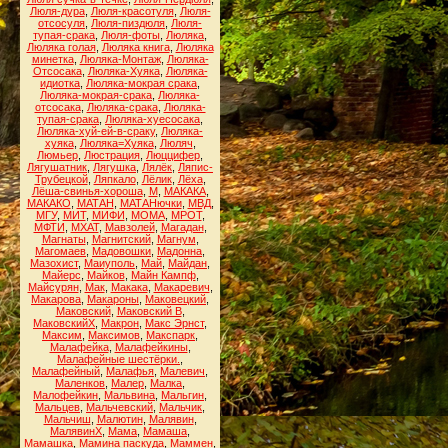
Люля-дура
,
Люля-красотуля
,
Люля-
отсосуля
,
Люля-пиздюля
,
Люля-
тупая-срака
,
Люля-фоты
,
Люляка
,
Люляка голая
,
Люляка книга
,
Люляка
минетка
,
Люляка-Монтаж
,
Люляка-
Отсосака
,
Люляка-Хуяка
,
Люляка-
идиотка
,
Люляка-мокрая срака
,
Люляка-мокрая-срака
,
Люляка-
отсосака
,
Люляка-срака
,
Люляка-
тупая-срака
,
Люляка-хуесосака
,
Люляка-хуй-ей-в-сраку
,
Люляка-
хуяка
,
Люляка=Хуяка
,
Люляч
,
Люмьер
,
Люстрация
,
Люццифер
,
Лягушатник
,
Лягушка
,
Лялёк
,
Ляпис-
Трубецкой
,
Ляпкало
,
Лёлик
,
Лёха
,
Лёша-свинья-хороша
,
М
,
МАКАКА
,
МАКАКО
,
МАТАН
,
МАТАНючки
,
МВД
,
МГУ
,
МИТ
,
МИФИ
,
МОМА
,
МРОТ
,
МФТИ
,
МХАТ
,
Мавзолей
,
Магадан
,
Магнаты
,
Магнитский
,
Магнум
,
Магомаев
,
Мадовошки
,
Мадонна
,
Мазохист
,
Маиуполь
,
Май
,
Майдан
,
Майерс
,
Майков
,
Майн Кампф
,
Майсурян
,
Мак
,
Макака
,
Макаревич
,
Макарова
,
Макароны
,
Маковецкий
,
Маковский
,
Маковский В
,
МаковскийХ
,
Макрон
,
Макс Эрнст
,
Максим
,
Максимов
,
Макспарк
,
Малафейка
,
Малафейкины
,
Малафейные шестёрки.
,
Малафейный
,
Малафья
,
Малевич
,
Маленков
,
Малер
,
Малка
,
Малофейкин
,
Мальвина
,
Мальгин
,
Мальцев
,
Мальчевский
,
Мальчик
,
Мальчиш
,
Малютин
,
Малявин
,
МалявинХ
,
Мама
,
Мамаша
,
Мамашка
,
Мамина паскуда
,
Маммен
,