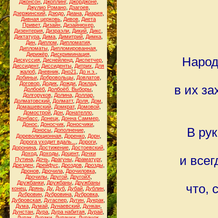
Джонсон
,
Джоплинг
,
Джорджоне
,
Джулио Романо
,
Дзагоев
,
Дзержинский
,
Дзюдо
,
Диана
,
Диарея
,
Дивная церковь
,
Дивов
,
Диета
Привет
,
Дизайн
,
Дизайнюхер
,
Дизентерия
,
Дизраэли
,
Дикий
,
Дикс
,
Диктатура
,
Дима
,
Димитрий
,
Димка
,
Дин
,
Диплом
,
Дипломатия
,
Дипломаты
,
Дипломированная
,
Дирижёр
,
Дискриминация
,
Народ
Дискуссия
,
Диснейленд
,
Диспетчер
,
Диссидент
,
Диссиденты
,
Дитрих
,
Для
жалоб
,
Дневник
,
Дно21
,
До н.э.
,
Добиньи
,
Добровольцы
,
Довлатов
,
Договор
,
Додик
,
Дожди
,
Доклад
,
в их за
Долбоёб
,
Долбоёб. Выборы
,
Долгоруков
,
Долина
,
Доллар
,
Долматовский
,
Долматт
,
Доля
,
Дом
,
Домашевский
,
Домкрат
,
Домовой
,
Домострой
,
Дон
,
Донателло
,
Донбасс
,
Донецк
,
Донна Саммер
,
Донос
,
Доносчик
,
Доносчики
,
В рук
Доносы
,
Дополнение
,
Дореволюционная
,
Доренко
,
Дорн
,
Дорога уходит вдаль...
,
Дороги
,
Доронина
,
Достижение
,
Достоевский
,
Доход
,
Доходы
,
Доцент
,
Дочки
и всег
Путина
,
Дочь
,
Драгуны
,
Драматург
,
Дрезден
,
Дрейфус
,
Дроздов
,
Дрозды
,
Дронов
,
Дрочила
,
Дрочиловка
,
Дрочилы
,
Другой
,
ДругойХ
,
Дружбанки
,
Дружбаны
,
Дружбаны
что, 
конец
,
Дрянь
,
Ду
,
Дуб
,
Дубай
,
Дублин
,
Дубровин
,
Дубровина
,
Дубровка
,
Дубровская
,
Дугаспер
,
Дугин
,
Дукрак
,
Дума
,
Думай
,
Дунаевский
,
Дункан
,
Дунстан
,
Дура
,
Дура набитая
,
Дурай
,
Дурак
,
Дураки
,
Дурачки
,
Дурачок
,