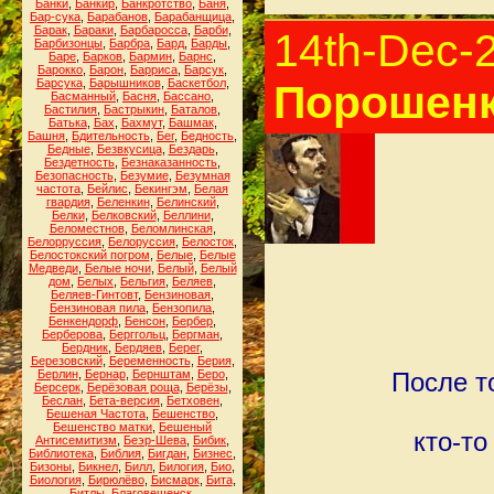
Банки
,
Банкир
,
Банкротство
,
Баня
,
Бар-сука
,
Барабанов
,
Барабанщица
,
Барак
,
Бараки
,
Барбаросса
,
Барби
,
14th-Dec-
Барбизонцы
,
Барбра
,
Бард
,
Барды
,
Баре
,
Барков
,
Бармин
,
Барнс
,
Барокко
,
Барон
,
Барриса
,
Барсук
,
Барсука
,
Барышников
,
Баскетбол
,
Порошенк
Басманный
,
Басня
,
Бассано
,
Бастилия
,
Бастрыкин
,
Баталов
,
Батька
,
Бах
,
Бахмут
,
Башмак
,
Башня
,
Бдительность
,
Бег
,
Бедность
,
Бедные
,
Безвкусица
,
Бездарь
,
Бездетность
,
Безнаказанность
,
Безопасность
,
Безумие
,
Безумная
частота
,
Бейлис
,
Бекингэм
,
Белая
гвардия
,
Беленкин
,
Белинский
,
Белки
,
Белковский
,
Беллини
,
Беломестнов
,
Беломлинская
,
Белорруссия
,
Белоруссия
,
Белосток
,
Белостокский погром
,
Белые
,
Белые
Медведи
,
Белые ночи
,
Белый
,
Белый
дом
,
Белых
,
Бельгия
,
Беляев
,
Беляев-Гинтовт
,
Бензиновая
,
Бензиновая пила
,
Бензопила
,
Бенкендорф
,
Бенсон
,
Бербер
,
Берберова
,
Берггольц
,
Бергман
,
Бердник
,
Бердяев
,
Берег
,
Березовский
,
Беременность
,
Берия
,
Берлин
,
Бернар
,
Бернштам
,
Беро
,
После т
Берсерк
,
Берёзовая роща
,
Берёзы
,
Беслан
,
Бета-версия
,
Бетховен
,
Бешеная Частота
,
Бешенство
,
Бешенство матки
,
Бешеный
кто-то
Антисемитизм
,
Беэр-Шева
,
Бибик
,
Библиотека
,
Библия
,
Бигдан
,
Бизнес
,
Бизоны
,
Бикнел
,
Билл
,
Билогия
,
Био
,
Биология
,
Бирюлёво
,
Бисмарк
,
Бита
,
Битлы
,
Благовещенск
,