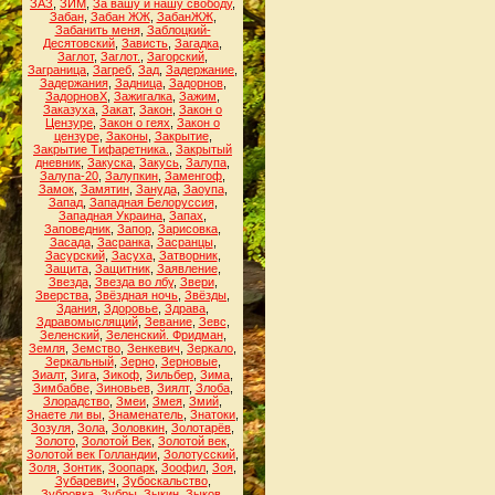
ЗАЗ
,
ЗИМ
,
За вашу и нашу свободу
,
Забан
,
Забан ЖЖ
,
ЗабанЖЖ
,
Забанить меня
,
Заблоцкий-
Десятовский
,
Зависть
,
Загадка
,
Заглот
,
Заглот.
,
Загорский
,
Заграница
,
Загреб
,
Зад
,
Задержание
,
Задержания
,
Задница
,
Задорнов
,
ЗадорновХ
,
Зажигалка
,
Зажим
,
Заказуха
,
Закат
,
Закон
,
Закон о
Цензуре
,
Закон о геях
,
Закон о
цензуре
,
Законы
,
Закрытие
,
Закрытие Тифаретника.
,
Закрытый
дневник
,
Закуска
,
Закусь
,
Залупа
,
Залупа-20
,
Залупкин
,
Заменгоф
,
Замок
,
Замятин
,
Зануда
,
Заоупа
,
Запад
,
Западная Белоруссия
,
Западная Украина
,
Запах
,
Заповедник
,
Запор
,
Зарисовка
,
Засада
,
Засранка
,
Засранцы
,
Засурский
,
Засуха
,
Затворник
,
Защита
,
Защитник
,
Заявление
,
Звезда
,
Звезда во лбу
,
Звери
,
Зверства
,
Звёздная ночь
,
Звёзды
,
Здания
,
Здоровье
,
Здрава
,
Здравомыслящий
,
Зевание
,
Зевс
,
Зеленский
,
Зеленский. Фридман
,
Земля
,
Земство
,
Зенкевич
,
Зеркало
,
Зеркальный
,
Зерно
,
Зерновые
,
Зиалт
,
Зига
,
Зикоф
,
Зильбер
,
Зима
,
Зимбабве
,
Зиновьев
,
Зиялт
,
Злоба
,
Злорадство
,
Змеи
,
Змея
,
Змий
,
Знаете ли вы
,
Знаменатель
,
Знатоки
,
Зозуля
,
Зола
,
Золовкин
,
Золотарёв
,
Золото
,
Золотой Век
,
Золотой век
,
Золотой век Голландии
,
Золотусский
,
Золя
,
Зонтик
,
Зоопарк
,
Зоофил
,
Зоя
,
Зубаревич
,
Зубоскальство
,
Зубровка
,
Зубры
,
Зыкин
,
Зыков
,