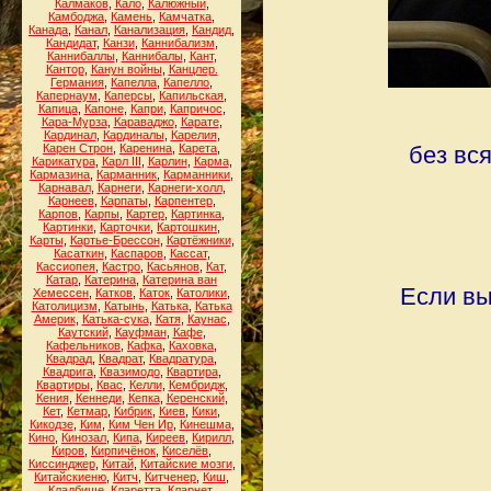
Калмаков
,
Кало
,
Калюжный
,
Камбоджа
,
Камень
,
Камчатка
,
Канада
,
Канал
,
Канализация
,
Кандид
,
Кандидат
,
Канзи
,
Каннибализм
,
Каннибаллы
,
Каннибалы
,
Кант
,
Кантор
,
Канун войны
,
Канцлер.
Германия
,
Капелла
,
Капелло
,
Капернаум
,
Каперсы
,
Капильская
,
Капица
,
Капоне
,
Капри
,
Капричос
,
Кара-Мурза
,
Караваджо
,
Карате
,
Кардинал
,
Кардиналы
,
Карелия
,
Карен Строн
,
Каренина
,
Карета
,
без вс
Карикатура
,
Карл III
,
Карлин
,
Карма
,
Кармазина
,
Карманник
,
Карманники
,
Карнавал
,
Карнеги
,
Карнеги-холл
,
Карнеев
,
Карпаты
,
Карпентер
,
Карпов
,
Карпы
,
Картер
,
Картинка
,
Картинки
,
Карточки
,
Картошкин
,
Карты
,
Картье-Брессон
,
Картёжники
,
Касаткин
,
Каспаров
,
Кассат
,
Кассиопея
,
Кастро
,
Касьянов
,
Кат
,
Катар
,
Катерина
,
Катерина ван
Если вы
Хемессен
,
Катков
,
Каток
,
Католики
,
Католицизм
,
Катынь
,
Катька
,
Катька
Америк
,
Катька-сука
,
Катя
,
Каунас
,
Каутский
,
Кауфман
,
Кафе
,
Кафельников
,
Кафка
,
Каховка
,
Квадрад
,
Квадрат
,
Квадратура
,
Квадрига
,
Квазимодо
,
Квартира
,
Квартиры
,
Квас
,
Келли
,
Кембридж
,
Кения
,
Кеннеди
,
Кепка
,
Керенский
,
Кет
,
Кетмар
,
Кибрик
,
Киев
,
Кики
,
Кикодзе
,
Ким
,
Ким Чен Ир
,
Кинешма
,
Кино
,
Кинозал
,
Кипа
,
Киреев
,
Кирилл
,
Киров
,
Кирпичёнок
,
Киселёв
,
Киссинджер
,
Китай
,
Китайские мозги
,
Китайскиеню
,
Китч
,
Китченер
,
Киш
,
Кладбище
,
Кларетта
,
Кларнет
,