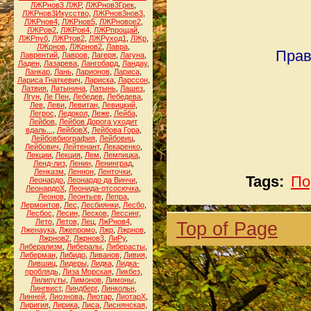
ЛЖРнов3 ЛЖР
,
ЛЖРнов3Грек
,
ЛЖРнов3Икусство
,
ЛЖРнов3нов3
,
ЛЖРнов4
,
ЛЖРнов5
,
ЛЖРновое2
,
ЛЖРов2
,
ЛЖРов4
,
ЛЖРпрощай
,
ЛЖРпуб
,
ЛЖРтов2
,
ЛЖРуход1
,
ЛЖр
,
ЛЖрнов
,
ЛЖрнов2
,
Лавра
,
Прав
Лаврентий
,
Лавров
,
Лагеря
,
Лагуна
,
Ладен
,
Лазарева
,
Лангобард
,
Ландау
,
Ланкар
,
Лань
,
Ларионов
,
Лариса
,
Лариса Гнаткевич
,
Лариска
,
Ларссон
,
Латвия
,
Латынина
,
Латынь
,
Лашез
,
Лгун
,
Ле Пен
,
Лебедев
,
Лебедева
,
Лев
,
Леви
,
Левитан
,
Левицкий
,
Легрос
,
Ледокол
,
Леже
,
Лейба
,
Лейбов
,
Лейбов Дорога уходит
вдаль...
,
ЛейбовХ
,
Лейбова Гора
,
Лейбовбиография
,
Лейбовиц
,
Лейбович
,
Лейтенант
,
Лекаренко
,
Лекции
,
Лекция
,
Лем
,
Лемпицка
,
Ленд-лиз
,
Ленин
,
Ленинград
,
Ленказм
,
Леннон
,
Ленточки
,
Tags:
По
Леонардо
,
Леонардо да Винчи
,
ЛеонардоХ
,
Леонида-отсосючка
,
Леонов
,
Леонтьев
,
Лепра
,
Лермонтов
,
Лес
,
Лесбиянки
,
Лесбо
,
Лесбос
,
Лесин
,
Лесков
,
Лессинг
,
Лето
,
Летов
,
Лец
,
ЛжРнов4
,
Top of Page
Лженаука
,
Лжепромо
,
Лжр
,
Лжрнов
,
Лжрнов2
,
Лжрнов3
,
ЛиРу
,
Либерализм
,
Либералы
,
Либерасты
,
Либерман
,
Либидо
,
Ливанов
,
Ливия
,
Лившиц
,
Лидеры
,
Лидка
,
Лидка-
проблядь
,
Лиза Морская
,
Ликбез
,
Лилипуты
,
Лимонов
,
Лимоны
,
Лингвист
,
Линдберг
,
Линкольн
,
Линней
,
Лиознова
,
Лиотар
,
ЛиотарХ
,
Лиригия
,
Лирика
,
Лиса
,
Лиснянская
,