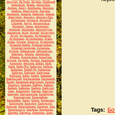
Апухтин
,
Ар Нуво
,
Ар деко
,
Арабский
терроризм
,
Арабы
,
Аргентина
,
Ардеко
,
Арест
,
Арефьева
,
Аризона
,
Арийцы
,
Аристотель
,
Арктика
,
Арлекино
,
Армада
,
Армения
,
Армия
,
Армстронг
,
Арнольд
,
Арнольд Ева
,
Артемизия
,
Артемуй
,
Артемуй
Сисярик
,
Артур
,
Архангельск
,
Архимед. Чапек
,
Архипенко
,
Архипов
,
Архипова
,
Архитектура
,
Аршакуни
,
Асад
,
Асатий
,
Ассистент
,
Астер
,
Астрахань
,
Астронавты
,
Астрономы
,
Астрофизика
,
Атака
,
Атаки
,
Атеизм
,
Атеисты
,
Атлантида
,
Атомная бомба
,
Атомная война
,
Атомная подлодка
,
Аукционы
,
Аутизм
,
Афанасьев
,
Афганистан
,
Афедрон
,
Афины
,
Афоризмы
,
Африка
,
Ахмадулина
,
Ахматова
,
Ахуеев
,
Ахуеево
,
Ацтеки
,
Ашкенази
,
Аэропорт
,
Аятолла
,
БАБЫ
,
БЫК
,
Баба
,
Баба-Яга
,
Баба-яга
,
Бабель
,
Бабизмы
,
Бабий Яр
,
Бабицкая
,
Бабочки
,
Бабурин
,
Бабучина
,
Бабушка
,
Бабы
,
Бабьё
,
Бавария
,
Бавильский
,
Багдасарова
,
Багрицкий
,
Базар
,
Базарный аристократ
,
Базиль
,
БазильХ
,
Базыма
,
Байден
,
Байкал
,
Байкер
,
Байкеры
,
Байрон
,
Байя кон
диас
,
Бакалович
,
Баклан
,
Бакстер
,
Бакунин
,
Бакушинская
,
Балабурда
,
Балалаечник
,
Балалайкин
,
Балалайкн
,
Балет
,
Балин
,
Балморал
,
Балотелли
,
Бальдунг
,
БальдунгХ
,
Бальзак
,
Бальтерманц
,
Бальтюс
,
Бан
,
Tags:
Бо
Банальность
,
Бандера
,
Бандерша
,
Банджо
,
Бандиты
,
Банионис
,
Банк
,