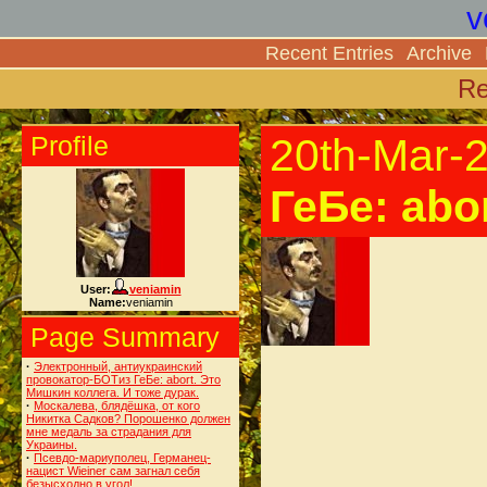
v
Recent Entries
Archive
Re
Profile
20th-Mar-
ГеБе: abo
User:
veniamin
Name:
veniamin
Page Summary
·
Электронный, антиукраинский
провокатор-БОТиз ГеБе: abort. Это
Мишкин коллега. И тоже дурак.
·
Москалева, блядёшка, от кого
Никитка Садков? Порошенко должен
мне медаль за страдания для
Украины.
·
Псевдо-мариуполец, Германец-
нацист Wieiner сам загнал себя
безысходно в угол!