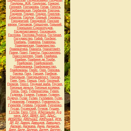
Гондоны. ЖЖ
,
Гондурас
,
Гонконг
,
Гонорея
,
Гончарова
,
Гопак
,
Гопота
,
Горбаневская
,
Горбачёв
,
Горгона
,
Гордеев
,
Гордин
,
Гордон
,
Горелов
,
Горилла
,
Горлум
,
Горный
,
Горовец
,
Городничий
,
Городовой
,
Горские
евреи
,
Горчаков
,
Горшочек
,
Горький
,
Горюшкин-Сорокопудов
,
Госдепартамент
,
Госкомцен
,
Госпожа
,
Госпожа Лукеса
,
Гостиная
,
Государство
,
Гофф
,
Гохберг
,
Грабарь
,
Гравюра
,
Гравюры
,
Гражданская
,
Гражданство
,
Грамматика
,
Граната
,
Гранатомёт
,
Грани
,
Грант
,
Гранты
,
Грасскиллер
,
Грассскиллер
,
Граф
,
Графика
,
Графин
,
Графиня де Торби
,
Графоман
,
Графомания
,
Графоманка
,
Графоманство
,
Графоманы
,
Грейс
,
Грек
,
Грекова
,
Грелка
,
Грех
,
Греция
,
Грибков
,
Григорьев
,
Григорьевпост
,
Гризли
,
Грин
,
Грис
,
Гриша
,
Гроб
,
Грозный
,
Громов
,
Гросс
,
Грудная жаба
,
Грузия
,
Грязные деньги
,
Грязные козявки
,
Грязь
,
Грёз
,
Губернаторы
,
Гувер
,
Гудеева
,
Гудини
,
Гудман
,
Гудмен
,
Гудрун
,
Гулаг
,
Гулин
,
Гулливер
,
Гулю
,
Гуманизм
,
Гуманист
,
Гуманность
,
Гумилёв
,
Гурвиц
,
Гурский
,
Гурченко
,
Гусар
,
Гусинский
,
Гучков
,
Гущин
,
Гэтсби
,
Гюго
,
Гёте
,
Д'Артаньян
,
Д-р
наук
,
ДАУ
,
ДВФУ
,
ДДТ
,
ДДоС
,
ДЕБИЛЫ
,
ДЖРнов2
,
ДЖРнов4
,
ДПК
,
ДР
,
ДУ
,
Давид
,
Давыдов
,
Давыдыч
,
Дагмар
,
Дагмара
,
Дада
,
Дадаизм
,
Даки
,
Дали
,
Далида
,
Далия
,
Даллас
,