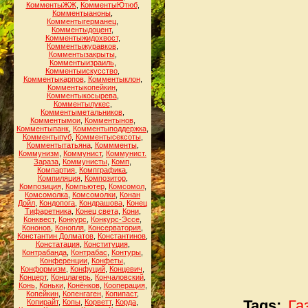
КомментыЖЖ
,
КомментыЮтюб
,
Комментыаноны
,
Комментыгерманец
,
Комментыдоцент
,
Комментыжидохвост
,
Комментыжуравков
,
Комментызакрыты
,
Комментыизраиль
,
Комментыискусство
,
Комментыкарпов
,
Комментыклон
,
Комментыкопейкин
,
Комментыкосырева
,
Комментылукес
,
Комментыметальников
,
Комментымои
,
Комментынов
,
Комментыпанк
,
Комментыподдержка
,
Комментыпуб
,
Комментысексоты
,
Комментытатьяна
,
Коммменты
,
Коммунизм
,
Коммунист
,
Коммунист.
Зараза
,
Коммунисты
,
Комп
,
Компартия
,
Компграфика
,
Компиляция
,
Композитор
,
Композиция
,
Компьютер
,
Комсомол
,
Комсомолка
,
Комсомолки
,
Конан
Дойл
,
Кондопога
,
Кондрашова
,
Конец
Тифаретника
,
Конец света
,
Кони
,
Конквест
,
Конкурс
,
Конкурс-Эссе
,
Кононов
,
Конопля
,
Консерватория
,
Константин Долматов
,
Константинов
,
Констатация
,
Конституция
,
Контрабанда
,
Контрабас
,
Контуры
,
Конференции
,
Конфеты
,
Конформизм
,
Конфуций
,
Концевич
,
Концерт
,
Концлагерь
,
Кончаловский
,
Конь
,
Коньки
,
Конёнков
,
Кооперация
,
Копейкин
,
Копенгаген
,
Копипаст
,
Копирайт
,
Копы
,
Корветт
,
Корда
,
Tags:
Га