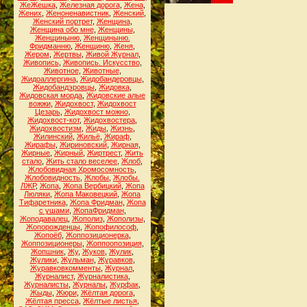
ЖеЖешка
,
Железная дорога
,
Жена
,
Жених
,
Женоненавистник
,
Женский
,
Женский портрет
,
Женщина
,
Женщина обо мне
,
Женщины
,
Женщиныню
,
Женщиныню.
Фридманню
,
Женщиню
,
Женя
,
Жером
,
Жертвы
,
Живой Журнал
,
Живопись
,
Живопись. Искусство
,
Животное
,
Животные
,
Жидоаллергина
,
Жидобандеровцы
,
Жидобандэровцы
,
Жидовка
,
Жидовская морда
,
Жидовские алые
вожжи
,
Жидохвост
,
Жидохвост
Цезарь
,
Жидохвост можно
,
Жидохвост-кот
,
Жидохвостера
,
Жидохвостизм
,
Жиды
,
Жизнь
,
Жилинский
,
Жильё
,
Жираф
,
Жирафы
,
Жириновский
,
Жирная
,
Жирные
,
Жирный
,
Жиртрест
,
Жить
стало
,
Жить стало веселее
,
Жлоб
,
Жлобовидная Хромосомность
,
Жлобовидность
,
Жлобы
,
Жлобы.
ЛЖР
,
Жопа
,
Жопа Вербицкий
,
Жопа
Люляки
,
Жопа Маковецкий
,
Жопа
Тифаретника
,
Жопа Фридман
,
Жопа
с ушами
,
ЖопаФридман
,
Жоподавалец
,
Жополиз
,
Жополизы
,
Жопорожденцы
,
Жопофилософ
,
Жопоёб
,
Жоппозиционерка
,
Жоппозиционеры
,
Жоппоопозиция
,
Жопшник
,
Жу
,
Жуков
,
Жулик
,
Жулики
,
Жульман
,
Журавков
,
Журавковкомменты
,
Журнал
,
Журналист
,
Журналистика
,
Журналисты
,
Журналы
,
Журфак
,
Жыды
,
Жюри
,
Жёлтая дорога
,
Жёлтая пресса
,
Жёлтые листья
,