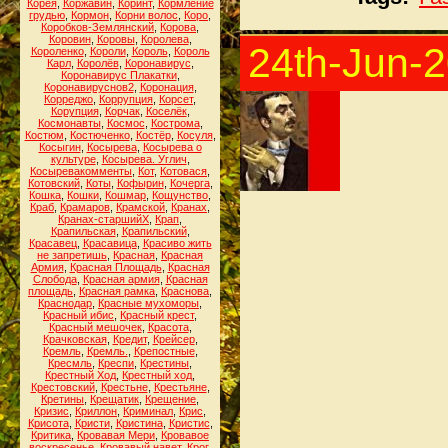
Корея
,
Коржавин
,
Коринт
,
Кормление
грудью
,
Кормон
,
Корни волос
,
Коро
,
Коробков-Землянский
,
Корова
,
Коровин
,
Коровы
,
Королева
,
24th-Jun-
Короленко
,
Короли
,
Король
,
Король
Карл
,
Королёв
,
Коронавирус
,
Коронавирус Плакатки
,
Коронавируснов2
,
Коронация
,
Корреджо
,
Коррупция
,
Корсет
,
Корупция
,
Корчак
,
Коселёк
,
Космонавты
,
Космос
,
Кострома
,
Костюм
,
Костюченко
,
Костёр
,
Косуля
,
Косыгин
,
Косырева
,
Косырева о
культуре
,
Косырева. Углич
,
Косыревакомменты
,
Кот
,
Котовася
,
Котовский
,
Коты
,
Кофырин
,
Кочерга
,
Кошка
,
Кошки
,
Кошмар
,
Кощунство
,
Краб
,
Крамаров
,
Крамской
,
Кранах
,
Кранах-старшийХ
,
Крап
,
Крапильская
,
Крапильский
,
Красавец
,
Красавица
,
Красиво жить
не запретишь
,
Красная
,
Красная
Армия
,
Красная Площадь
,
Красная
Слобода
,
Красная армия
,
Красная
площадь
,
Красная рамка
,
Краснова
,
Краснодар
,
Красные мухоморы
,
Красный ибис
,
Красный крест
,
Красный мешочек
,
Красота
,
Крачковская
,
Кредит
,
Крейсер
,
Кремль
,
Кремль.
,
Крепостные
,
Кресмль
,
Креспи
,
Крестины
,
Крестный Ход
,
Крестный ход
,
Крестовский
,
Крестьне
,
Крестьяне
,
Кретины
,
Крещатик
,
Крещение
,
Кризис
,
Криллон
,
Криминал
,
Крис
,
Крисота
,
Кристи
,
Кристина
,
Кристис
,
Критика
,
Кровавая Мери
,
Кровавое
воскресенье
,
Кровавый навет
,
Крог
,