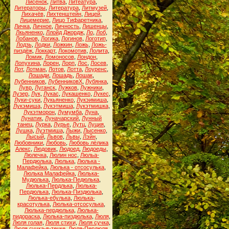
Лисёнок
,
Литва
,
Литеатура
,
Литераторы
,
Литература
,
Литмузей
,
Лихачёв
,
Лихтенштейн
,
Лицей
,
Лицемерие
,
Лицо Тифаретника
,
Личка
,
Личное
,
Личность
,
Лишенцы
,
Лкьяненко
,
Ллойд Джордж
,
Ло
,
Лоб
,
Лобанов
,
Логика
,
Логинов
,
Логотип
,
Лодзь
,
Лодки
,
Ложкин
,
Ложь
,
Ложь-
пиздёж
,
Локкарт
,
Локомотив
,
Лолита
,
Ломик
,
Ломоносов
,
Лондон
,
Лопухина
,
Лорен
,
Лорп
,
Лос
,
Лосев
,
Лот
,
Лотман
,
Лотов
,
Лотта
,
Лоуренс
,
Лошади
,
Лошадь
,
Лошак
,
Лубенников
,
ЛубенниковХ
,
Лубянка
,
Лувр
,
Луганск
,
Лужков
,
Лужники
,
Лузер
,
Лук
,
Лукас
,
Лукашенко
,
Лукес
,
Луки-суки
,
Лукьяненко
,
Лукэимиша
,
Лукэмиша
,
Лукэтмиша
,
Лукэтмишка
,
Лукэтморон
,
Лумумба
,
Луна
,
Лунатик
,
Луначарский
,
Лунный
танец
,
Лурка
,
Лурье
,
Лутц
,
Луция
,
Лушка
,
Луэтмиша
,
Лыжи
,
Лысенко
,
Лысый
,
Львов
,
Львы
,
Лэйн
,
Любовники
,
Любовь
,
Любовь лёлика
Алекс
,
Людовик
,
Людоед
,
Людоеды
,
Люлечка
,
Люлин нос
,
Люльа-
Пердюлька
,
Люлька
,
Люлька -
Малафейка
,
Люлька - отсосулька
,
Люлька Малафейка
,
Люлька-
Мудюлька
,
Люлька-Педюлька
,
Люлька-Пердлька
,
Люлька-
Пердюлька
,
Люлька-Пиздюлька
,
Люлька-ебулька
,
Люлька-
красотулька
,
Люлька-отсосулька
,
Люлька-пердюлька
,
Люлька-
пидораска
,
Люлька-пиздюлька
,
Люля
,
Люля голая
,
Люля стихи
,
Люля сучка
,
Люля сучка-в-течке
,
Люля-Пердюля
,