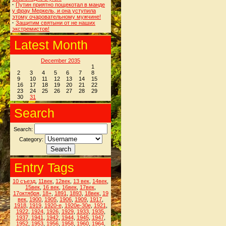
·
Путин приятно пощекотал в манде
у фрау Меркель, и она уступила
этому очаровательному мужчине!
·
Защитим святыни от не наших
экстремистов!
Latest Month
December 2035
1
2
3
4
5
6
7
8
9
10
11
12
13
14
15
16
17
18
19
20
21
22
23
24
25
26
27
28
29
30
31
Search
Search:
Category:
Entry Tags
10 съезд
,
11век
,
12век
,
13 век
,
14век
,
15век
,
16 век
,
16век
,
17век
,
17октября
,
18+
,
1891
,
1893
,
18век
,
19
век
,
1900
,
1905
,
1906
,
1909
,
1917
,
1918
,
1919
,
1920-е
,
1920е-30е
,
1921
,
1922
,
1924
,
1926
,
1929
,
1933
,
1935
,
1937
,
1941
,
1942
,
1944
,
1945
,
1947
,
1952
,
1953
,
1956
,
1958
,
1960
,
1964
,