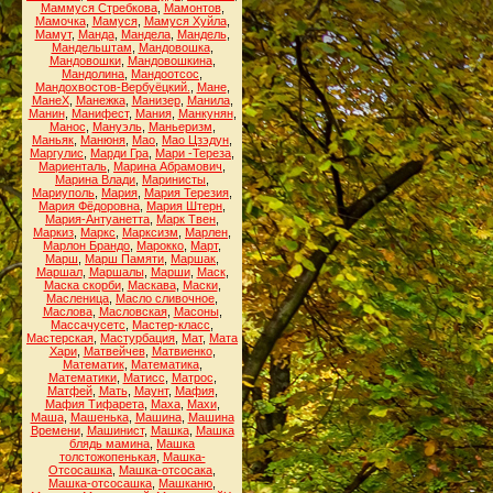
Маммуся Стребкова
,
Мамонтов
,
Мамочка
,
Мамуся
,
Мамуся Хуйла
,
Мамут
,
Манда
,
Мандела
,
Мандель
,
Мандельштам
,
Мандовошка
,
Мандовошки
,
Мандовошкина
,
Мандолина
,
Мандоотсос
,
Мандохвостов-Вербуёцкий.
,
Мане
,
МанеХ
,
Манежка
,
Манизер
,
Манила
,
Манин
,
Манифест
,
Мания
,
Манкунян
,
Манос
,
Мануэль
,
Маньеризм
,
Маньяк
,
Манюня
,
Мао
,
Мао Цзэдун
,
Маргулис
,
Марди Гра
,
Мари -Тереза
,
Мариенталь
,
Марина Абрамович
,
Марина Влади
,
Маринисты
,
Мариуполь
,
Мария
,
Мария Терезия
,
Мария Фёдоровна
,
Мария Штерн
,
Мария-Антуанетта
,
Марк Твен
,
Маркиз
,
Маркс
,
Марксизм
,
Марлен
,
Марлон Брандо
,
Марокко
,
Март
,
Марш
,
Марш Памяти
,
Маршак
,
Маршал
,
Маршалы
,
Марши
,
Маск
,
Маска скорби
,
Маскава
,
Маски
,
Масленица
,
Масло сливочное
,
Маслова
,
Масловская
,
Масоны
,
Массачусетс
,
Мастер-класс
,
Мастерская
,
Мастурбация
,
Мат
,
Мата
Хари
,
Матвейчев
,
Матвиенко
,
Математик
,
Математика
,
Математики
,
Матисс
,
Матрос
,
Матфей
,
Мать
,
Маунт
,
Мафия
,
Мафия Тифарета
,
Маха
,
Махи
,
Маша
,
Машенька
,
Машина
,
Машина
Времени
,
Машинист
,
Машка
,
Машка
блядь мамина
,
Машка
толстожопенькая
,
Машка-
Отсосашка
,
Машка-отсосака
,
Машка-отсосашка
,
Машканю
,