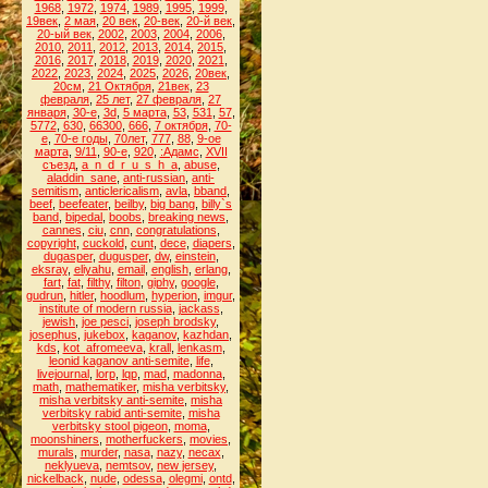
1968
,
1972
,
1974
,
1989
,
1995
,
1999
,
19век
,
2 мая
,
20 век
,
20-век
,
20-й век
,
20-ый век
,
2002
,
2003
,
2004
,
2006
,
2010
,
2011
,
2012
,
2013
,
2014
,
2015
,
2016
,
2017
,
2018
,
2019
,
2020
,
2021
,
2022
,
2023
,
2024
,
2025
,
2026
,
20век
,
20см
,
21 Октября
,
21век
,
23
февраля
,
25 лет
,
27 февраля
,
27
января
,
30-е
,
3d
,
5 марта
,
53
,
531
,
57
,
5772
,
630
,
66300
,
666
,
7 октября
,
70-
е
,
70-е годы
,
70лет
,
777
,
88
,
9-ое
марта
,
9/11
,
90-е
,
920
,
:Адамс
,
XVII
съезд
,
a_n_d_r_u_s_h_a
,
abuse
,
aladdin_sane
,
anti-russian
,
anti-
semitism
,
anticlericalism
,
avla
,
bband
,
beef
,
beefeater
,
beilby
,
big bang
,
billy`s
band
,
bipedal
,
boobs
,
breaking news
,
cannes
,
ciu
,
cnn
,
congratulations
,
copyright
,
cuckold
,
cunt
,
dece
,
diapers
,
dugasper
,
dugusper
,
dw
,
einstein
,
eksray
,
eliyahu
,
email
,
english
,
erlang
,
fart
,
fat
,
filthy
,
filton
,
giphy
,
google
,
gudrun
,
hitler
,
hoodlum
,
hyperion
,
imgur
,
institute of modern russia
,
jackass
,
jewish
,
joe pesci
,
joseph brodsky
,
josephus
,
jukebox
,
kaganov
,
kazhdan
,
kds
,
kot_afromeeva
,
krall
,
lenkasm
,
leonid kaganov anti-semite
,
life
,
livejournal
,
lorp
,
lqp
,
mad
,
madonna
,
math
,
mathematiker
,
misha verbitsky
,
misha verbitsky anti-semite
,
misha
verbitsky rabid anti-semite
,
misha
verbitsky stool pigeon
,
moma
,
moonshiners
,
motherfuckers
,
movies
,
murals
,
murder
,
nasa
,
nazy
,
necax
,
neklyueva
,
nemtsov
,
new jersey
,
nickelback
,
nude
,
odessa
,
olegmi
,
ontd
,