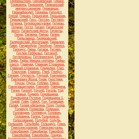
Герберштейн
,
Гергиевская
,
Геринг
,
Германец
,
Германия
,
Германский
импрессионизм
,
Германцы
,
Гермафродит
,
Герника
,
Геродот
,
Герой
,
Герцен
,
Герцогиня
,
Гершаник
,
Герымский
,
Гесс
,
Гессен
,
Гестапо
,
Гетерка
,
Гетеросексуалки
,
Гетеры
,
Гетман
,
Гетто
,
Гигант
,
Гигантские
фото
,
Гигантские фоты
,
Гиганты
,
Гигер
,
Гигиена
,
Гиены
,
Гилер
,
Гильгамеш
,
Гиляровский
,
Гиляровский. Фотограии
,
Гиммлер
,
Гимн
,
Гинденбург
,
Гинзбург
,
Гипноз
,
Гиппиус
,
Гирш
,
Гитара
,
Гитлер
,
Гитлер Геббельс
,
ГитлерХ
,
Гитлеровцы
,
Гитлерюгенд
,
Гиф
,
Гифы
,
Гифы Мишка скотина
,
Гифы-
сексо
,
Главная
,
Главная Страница
,
Главная страница
,
Гладилин
,
Глаз
,
Глазунов
,
Глакенс
,
Глеб
,
Глобус
,
Глория
,
Глупость
,
Глупый
,
Гнаткевич
,
Гнаткевич-Жопа
,
Гном
,
Гностики
,
Гнусы
,
Гнусь
,
Гоблин
,
Говно
,
Говнозащитники
,
Говноёб
,
Говядина
,
Гоген
,
ГогенХ
,
Гоголб
,
Гоголь
,
Год
семьи
,
Годарр
,
Годовщина
,
Годовщина Путина
,
Годовщина-1
,
Годой
,
Гойя
,
ГойяХ
,
Гол
,
Голандия
,
Голая
,
Голая обезьяна
,
Голд
,
Голда
,
Голивуд
,
Голикова
,
Голицын
,
Голландия
,
Голливуд
,
Головин
,
Головина
,
Голод
,
Голодомор
,
Голосование
,
Голубой
,
Голубь
,
Голышев
,
Гольбейн
,
Гольциус
,
Гомо
,
Гомосексуализм
,
Гомосексуалы
,
Гомофилия
,
Гомофилы
,
Гомофоб
,
Гомофобия
,
Гомофобы
,
Гондон
,
Гондонеллы
,
Гондонизация
,
Гондоны
,