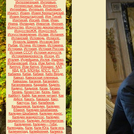
Интеллигенция
,
Интервью
,
Интересные лица
,
Интернет
,
Интерфакс
,
Интерьер
,
Инфляция
,
Инцест
,
Иоанн
,
Иоанн Кронштадский
,
Иоанн Кронштадтский
,
Ион Тихий
,
Ионтихий
,
Иосиф
,
Ирак
,
Иран
,
Ирина
,
Ирландия
,
Ирматов
,
Ирония
,
Искусство
,
Искусство декоративное
,
ИскусствоЖЖ
,
ИскусствоХ
,
Искусствоведение
,
Ислам
,
Испания
,
Испанский
,
Исповедь
,
Исраэлс
,
Исраэль Шамир
,
Иссахар Бер
Рыбак
,
Истина
,
Истомин
,
Истомина
,
Историки
,
История
,
История России
,
История СССР
,
История искусств
,
Историяжидохвоста
,
Исход
,
Ит
,
Италия
,
Иудейщина
,
Ихлов
,
Ищенко
,
Йобачевский
,
Йога
,
Йом Кипур
,
Йом-
Киппур
,
Йом-Кипур
,
Йорданс
,
КАЛ
,
КВД
,
КГБ
,
КЛОНЫ
,
КПСС
,
КСП
,
Кабаева
,
Кабак
,
Кабаре
,
Кабо-Верде
,
Кавказ
,
Кавказская пленница
,
Кавказцы
,
Каганов
,
Каганович
,
Кагановмама
,
Каддафи
,
Кадило
,
Кадмус
,
Кадыров
,
Казак
,
Казаки
,
Казань
,
Казахстан
,
Казнь
,
Каин
,
Кайботт
,
Кайф
,
Как меня читают
,
Как
ффсе
,
Какать
,
Какашки
,
Како
,
Кактусы
,
Кал
,
Калабеков
,
Калашников
,
Каледин
,
Каледин-
Ебарня
,
Каледин-Шкабарнюк
,
Каледин-Шкабарня
,
Каледин-донос
,
Каледин-мандоотсос
,
Каледин-
пиздоотсос
,
Каледин. Антисемитизм
,
Калединню
,
Каледин— ГеБе
,
Календарь
,
Кали
,
Кали Юга
,
Кали юга
,
Калининград
,
Калифорния
,
Калиюга
,