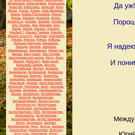
Фёдоровна
,
Александров
,
Алексеева
,
Да уж
Алексей
,
Алексенко
,
Алексий
,
Ален
Делон
,
Алена
,
Алжир
,
Алик Фридман
,
Алина
,
Алина-Пердюлина
,
Алиса
,
Алкаш
,
Алкаши
,
Алкашка
,
Аллах
,
Пороше
Аллигатор
,
Аллори
,
Алрами
,
Алчевск
,
Аль Пачино
,
Аль-Джазира
,
Аль-
Каида
,
Альба
,
Альбац
,
Альберт
,
Альберт I
,
Альма-Тадема
,
Альпер
,
Альпер-отсосун
,
Альтман
,
АльтманХ
,
Альфа
,
Аляска
,
Алёша
,
Алёшка
,
Алёшка-придурок
,
Амальрик
,
Я надею
Аманда
,
Америк
,
Америка
,
Американцы
,
Америкюки
,
Амнистия
,
Амона
,
Ампутация
,
Амстердам
,
Амстердамская школа
,
Амур
,
Анал
,
И поним
Анализ
,
Анархист
,
Анастасия
,
Анатолий Панков
,
Ангелы
,
Английский
,
Англия
,
Андреев
,
Андромеда
,
Андроников
,
Андропов
,
Андрюша
,
Анекдот
,
Анекдоты
,
Анжелика
,
Анимация
,
Анинаталия
,
Анисимов
,
Анклав
,
Анна Каренина
,
Аннексия
,
Анненков
,
Анон
,
Анонизм
,
Аноним
,
Анонимы
,
Анонкомменты
,
Аноны
,
Антверпен
,
Антибиотики
,
Антигей
,
Антиемитизм
,
Антикомпромат
,
Антикультура
,
Антилопа гну
,
Антипушкин
,
Антисемит
,
Антисемитизм
,
Антисемитизм. ГеБе
,
Антисемитим
,
Антисемиты
,
Антисемтизм
,
Между 
Антисенмитизм
,
Антисталинизм
,
Антон
,
Антонеску
,
Антракт
,
Антропология
,
Анус
,
Анусы
,
Аононы
,
Апельсины
,
Апологетика
,
Апостол
,
Юрий
Апостолы
,
Апреликов
,
Апсит
,