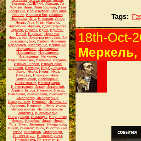
Зюганов
,
ИДИЁТКИ
,
Ибигдан
,
Ив
Монтан
,
Иван
,
Иван Грозный
,
Иван
Засурский
,
Ивана Купала
,
Иванкина
,
Иванов
,
Иванов и Бог
,
Иваново
,
Tags:
Ге
Иванушка
,
Игла
,
Игнатьев
,
Игнор
,
Игорь
,
Игра
,
Игры
,
Идеолог
,
Идеология
,
Идиома
,
Идиот
,
Идиотка
,
Идиото
,
Идиоты
,
Идиш
,
Идиётки
,
18th-Oct-
Иерей
,
Иеремия
,
Иероним
,
Иерусалим
,
Из-за-тра вки-убью
,
Из-
за-травки-убью
,
Изабел
,
Избиение
младенцев
,
Извержение
,
Извинение
,
Меркель,
Извращенец
,
Извращение
,
Извращения
,
Извращенка
,
Извращенцы
,
Изгнание
,
Издевательство
,
Изобилие
,
Израиль
,
Израиль. Евреи
,
Израильская
агрессия
,
Изумруд
,
Ииу Сусираджа
,
Икинс
,
Икона
,
Иконы
,
Икра
,
Икусство
,
Иланский
,
Илия
,
Илларионов
,
Иллюзорный
,
Иллюстратор
,
Иллюстрации
,
Иллюстрация
,
Ильин
,
Ильинский
,
Ильф и Петров
,
Имажизм
,
Имгур
,
Иммануил
,
Иммиграция
,
Иммунитет
,
Император
,
Императрица
,
Империализм
,
Империя
,
Импичмент
,
Импотент
,
Импотент.
,
Импотенция
,
Импресионизм
,
Импрессионизм
,
Инагенты
,
Инакомыслие
,
Инаугурация
,
Инвалиды
,
Ингушетия
,
Индеец
,
Индейцы
,
Индия
,
Индия.
Фоты
,
Инет
,
Инженеры
,
Инквизиция
,
Инкуб
,
Иноагент
,
Инок
,
Иностранные
слова
,
Инстаграм
,
Интеграция
,
Интеллектуал
,
Интеллектуалы
,
Интеллигент
,
Интеллигенты
,