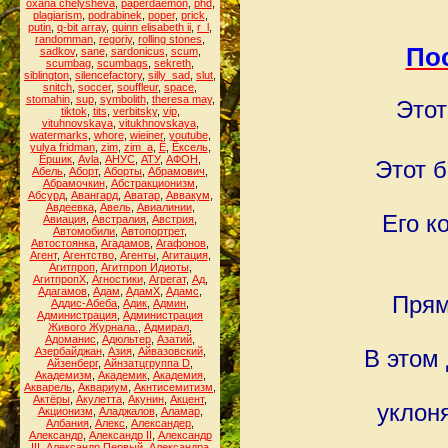
oxana chelysheva
,
paperdaemon
,
phd
,
plagiarism
,
podrabinek
,
poper
,
prick
,
putin
,
q-bit array
,
quinn elisabeth ii
,
r_l
,
randomman
,
regoriy
,
rolling stones
,
По
sadkov
,
sane
,
sardonicus
,
scum
,
scumbag
,
scumbags
,
sekreth
,
siblington
,
silencefactory
,
silly_sad
,
slut
,
snitch
,
soccer
,
souffleur
,
space
,
stomahin
,
sup
,
symbolith
,
theresa may
,
Этот
tiktok
,
tits
,
verbitsky
,
vip
,
vituhnovskaya
,
vitukhnovskaya
,
watermarks
,
whore
,
wieiner
,
youtube
,
yulya fridman
,
zim
,
zim_a
,
Ё
,
Ёксель
,
Ёршик
,
Аvla
,
АНУС
,
АТУ
,
АФОН
,
Этот б
Абель
,
Аборт
,
Аборты
,
Абрамович
,
Абрамочкин
,
Абстракционизм
,
Абсурд
,
Авангард
,
Аватар
,
Аввакум
,
Авдеевка
,
Авель
,
Авиалинии
,
Его к
Авиация
,
Австралия
,
Австрия
,
Автомобили
,
Автопортрет
,
Автостоянка
,
Агадамов
,
Агафонов
,
Агент
,
Агентство
,
Агенты
,
Агитация
,
Агитпроп
,
Агитпроп Идиоты
,
АгитпропХ
,
Агностики
,
Агрегат
,
Ад
,
Адагамов
,
Адам
,
АдамХ
,
Адамс
,
Прям
Аддис-Абеба
,
Адик
,
Админ
,
Администрация
,
Администрация
Живого Журнала.
,
Адмирал
,
Адоманис
,
Адюльтер
,
Азатий
,
Азербайджан
,
Азия
,
Айвазовский
,
В этом
Айзенберг
,
Айнзатцгруппа D
,
Академизм
,
Академик
,
Академия
,
Акварель
,
Аквариум
,
Акнтисемитизм
,
Актёры
,
Акулетта
,
Акунин
,
Акцент
,
уклон
Акционизм
,
Аладжалов
,
Аламар
,
Албания
,
Алекс
,
Александер
,
Александр
,
Александр II
,
Александр
III
,
Александр Первый
,
Александра