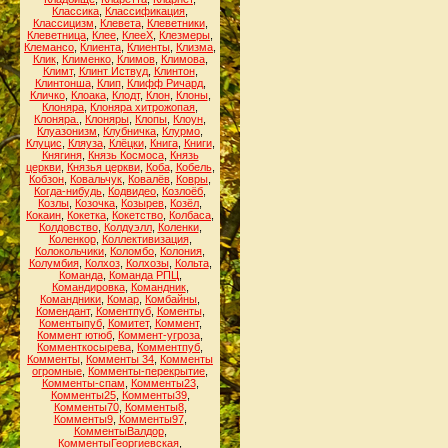
Классика
,
Классификация
,
Классицизм
,
Клевета
,
Клеветники
,
Клеветница
,
Клее
,
КлееХ
,
Клезмеры
,
Клемансо
,
Клиента
,
Клиенты
,
Клизма
,
Клик
,
Клименко
,
Климов
,
Климова
,
Климт
,
Клинт Иствуд
,
Клинтон
,
Клинтонша
,
Клип
,
Клифф Ричард
,
Кличко
,
Клоака
,
Клодт
,
Клон
,
Клоны
,
Клоняра
,
Клоняра хитрожопая
,
Клоняра.
,
Клоняры
,
Клопы
,
Клоун
,
Клуазонизм
,
Клубничка
,
Клурмо
,
Клуцис
,
Кляуза
,
Клёцки
,
Книга
,
Книги
,
Княгиня
,
Князь Космоса
,
Князь
церкви
,
Князья церкви
,
Коба
,
Кобель
,
Кобзон
,
Ковальчук
,
Ковалёв
,
Ковры
,
Когда-нибудь
,
Кодвидео
,
Козлоёб
,
Козлы
,
Козочка
,
Козырев
,
Козёл
,
Кокаин
,
Кокетка
,
Кокетство
,
Колбаса
,
Колдовство
,
Колдуэлл
,
Коленки
,
Коленкор
,
Коллективизация
,
Колокольчики
,
Коломбо
,
Колония
,
Колумбия
,
Колхоз
,
Колхозы
,
Кольта
,
Команда
,
Команда РПЦ
,
Командировка
,
Командник
,
Командники
,
Комар
,
Комбайны
,
Комендант
,
Коментпуб
,
Коменты
,
Коментыпуб
,
Комитет
,
Коммент
,
Коммент ютюб
,
Коммент-угроза
,
Комменткосырева
,
Комментпуб
,
Комменты
,
Комменты 34
,
Комменты
огромные
,
Комменты-перекрытие
,
Комменты-спам
,
Комменты23
,
Комменты25
,
Комменты39
,
Комменты70
,
Комменты8
,
Комменты9
,
Комменты97
,
КомментыВалдор
,
КомментыГеоргиевская
,