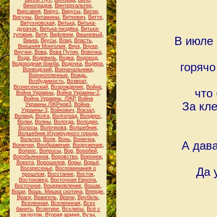
Виноградов
,
Винтерхальтер
,
Вирсавия
,
Вирус
,
Вирусы
,
Виски
,
Висуны
,
Витамины
,
Виткевич
,
Витте
,
Витухновская
,
Витька
,
Витька-
дурачок
,
Витька-пиздяка
,
Витька-
тупарик
,
Витя
,
Вифлеем
,
Вишневый
,
В июле 
Виька
,
Вкусы
,
Влад
,
Власть
,
Внешняя Монголия
,
Внук
,
Внуки
,
Внучки
,
Вова
,
Вова Путин
,
Вовочка
,
Вода
,
Водевиль
,
Водка
,
Водород
,
Водородная бомба
,
Водочка
,
Водяра
,
горячо
Воеводский
,
Военачальники
,
Военнопленные
,
Вождь
,
Возбудимость
,
Возврат
,
Вознесенский
,
Возрождение
,
Война
,
что
Война Украины
,
Война Украины-2
,
Война Украины. ЛЖР
,
Война
За кле
Украины.ЛЖРнов3
,
Война-
Украины-3
,
Войнович
,
Вокзал
,
Воланд
,
Волга
,
Волгоград
,
Волдерс
,
Волки
,
Волны
,
Вологда
,
Володин
,
Волосы
,
Волочкова
,
Волшебник
,
Волшебник Изумрудного города
,
Вольтер
,
Воля
,
Вонь
,
Вонючка
,
А дава
Вонючки
,
Воображение
,
Вооружение
,
Вопрос
,
Вопросы
,
Вор
,
Воробей
,
Воробьянинов
,
Воровство
,
Воронеж
,
Ворота
,
Ворошилов
,
Воры
,
Ворьё
,
Воскресенье
,
Воспоминания о
Да 
прошлом
,
Восстание
,
Восток
,
Востоковед
,
Восточная Европа
,
Восточное
,
Воцерковление
,
Вошак
,
Воши
,
Вошь. Мишка скотина
,
Вперде
,
Враги
,
Врангель
,
Врачи
,
Врубель
,
Вселенная
,
Вселеннная
,
Всех
банить
,
Всортире
,
Всхлипы
,
Всё с
заглотом
,
Вторая армия
,
Вузы
,