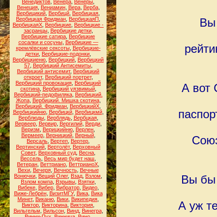
Венедиктов
,
Венера
,
Венеры
,
Венеция
,
Вениамин
,
Вера
,
Верба
,
Вербицикий
,
Вербицй
,
Вербицкая
,
Вербицкая Фридман
,
ВербицкаяП
,
Вы
ВербицкаяХ
,
Вербицкие
,
Вербицкие -
засранцы
,
Вербицкие детки
,
Вербицкие сатира
,
Вербицкие
сосалки и сосуны
,
Вербицкие —
рейти
кремлёвские сексоты
,
Вербицкие-
детки
,
Вербицкие-подонки
,
Вербицкиеню
,
Вербицкий
,
Вербицкий
57
,
Вербицкий Антисемиты
,
Вербицкий антисемит
,
Вербицкий
откроет
,
Вербицкий портрет
,
Вербицкий провокация
,
Вербицкий
А вот 
скотина
,
Вербицкий уязвимый
,
Вербицкий-педофиляка
,
Вербицкий.
Жопа
,
Вербицкий. Мишка скотина
,
Вербицкий. Фридман
,
ВербицкийХ
,
паспор
Вербицкийню
,
Вербицкй
,
Вербицкмй
,
Верблюды
,
Верблядь
,
Вербцкая
,
Вервеер
,
Вервир
,
Вергилий
,
Верди
,
Веризм
,
Верицкийню
,
Верлен
,
Вермеер
,
Верницкий
,
Верный
,
Союз
Версаль
,
Вертеп
,
Вертер
,
Вертинский
,
Вертолёт
,
Верховный
Совет
,
Верховный суд
,
Весна
,
Вессель
,
Весь мир будет наш
,
Ветеран
,
Веттриано
,
ВеттрианоХ
,
Вехи
,
Вечеря
,
Вечность
,
Вечные
Вонючки
,
Вещий Олег
,
Взад
,
Взлом
,
Вы бы 
Взлом компа
,
Взрывы
,
Взятки
,
Вибеке
,
Вибер
,
Вибратор
,
Видео
,
Виже-Лебрён
,
ВизитМГУ
,
Вика
,
Вика
Минет
,
Виканю
,
Вики
,
Википедия
,
А уж т
Виктор
,
Викторина
,
Виктория
,
Вильгельм
,
Вильсон
,
Винд
,
Винегра
,
Винни-Пух
,
Винница
,
Вино
,