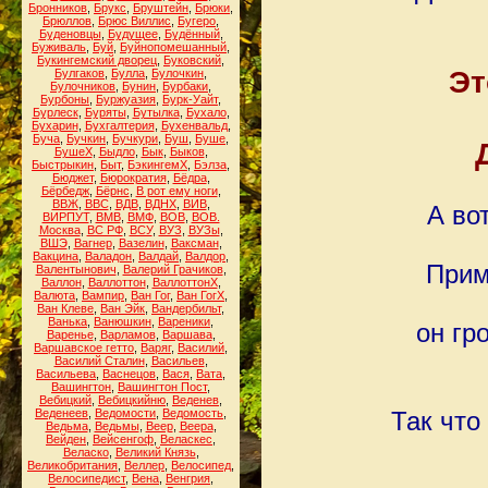
Бронников
,
Брукс
,
Бруштейн
,
Брюки
,
Брюллов
,
Брюс Виллис
,
Бугеро
,
Буденовцы
,
Будущее
,
Будённый
,
Буживаль
,
Буй
,
Буйнопомешанный
,
Букингемский дворец
,
Буковский
,
Эт
Булгаков
,
Булла
,
Булочкин
,
Булочников
,
Бунин
,
Бурбаки
,
Бурбоны
,
Буржуазия
,
Бурк-Уайт
,
Бурлеск
,
Буряты
,
Бутылка
,
Бухало
,
Бухарин
,
Бухгалтерия
,
Бухенвальд
,
Буча
,
Бучкин
,
Бучкури
,
Буш
,
Буше
,
БушеХ
,
Быдло
,
Бык
,
Быков
,
Быстрыкин
,
Быт
,
БэкингемХ
,
Бэлза
,
Бюджет
,
Бюрократия
,
Бёдра
,
Бёрбедж
,
Бёрнс
,
В рот ему ноги
,
ВВЖ
,
ВВС
,
ВДВ
,
ВДНХ
,
ВИВ
,
А во
ВИРПУТ
,
ВМВ
,
ВМФ
,
ВОВ
,
ВОВ.
Москва
,
ВС РФ
,
ВСУ
,
ВУЗ
,
ВУЗы
,
ВШЭ
,
Вагнер
,
Вазелин
,
Ваксман
,
Вакцина
,
Валадон
,
Валдай
,
Валдор
,
Прим
Валентынович
,
Валерий Грачиков
,
Валлон
,
Валлоттон
,
ВаллоттонХ
,
Валюта
,
Вампир
,
Ван Гог
,
Ван ГогХ
,
Ван Клеве
,
Ван Эйк
,
Вандербильт
,
Ванька
,
Ванюшкин
,
Вареники
,
он гр
Варенье
,
Варламов
,
Варшава
,
Варшавское гетто
,
Варяг
,
Василий
,
Василий Сталин
,
Васильев
,
Васильева
,
Васнецов
,
Вася
,
Вата
,
Вашингтон
,
Вашингтон Пост
,
Вебицкий
,
Вебицкийню
,
Веденев
,
Веденеев
,
Ведомости
,
Ведомость
,
Так что
Ведьма
,
Ведьмы
,
Веер
,
Веера
,
Вейден
,
Вейсенгоф
,
Веласкес
,
Веласко
,
Великий Князь
,
Великобритания
,
Веллер
,
Велосипед
,
Велосипедист
,
Вена
,
Венгрия
,