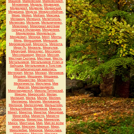
Машков
,
Маяковский
,
МаяковскийХ
,
Мгновение
,
Медаль
,
Медведев
,
МедведевХ
,
Медведи
,
Мединский
,
Медицина
,
Медуза
,
Междусобойчик
,
Меир
,
Мейер
,
Мейзер
,
Мексика
,
Меламид
,
Мелещук
,
Мелитополь
,
Мелихово
,
Мельник
,
Мельниченко
,
Мемориал
,
Мемориал жертвам
голода в Ирландии
,
Менделеев
,
Менделеева
,
Мендельсон
,
Мендкович
,
Менора
,
Мент
,
Менты
,
Мень
,
Меньшевик
,
Меньшов
,
Мережковский
,
Мерзость
,
Мерзота
,
Мери Лу
,
Меркель
,
Меркулов
,
Меркурий
,
Мерседес
,
Мессерер
,
Мессершмидт
,
Месси
,
Мессия
,
Местная Скотина
,
Местные
,
Месть
,
Метальников
,
Метальников Углич и
бабушка
,
Метальников о Толстом
,
Метафизическая живопись
,
Метеорит
,
Метки
,
Мехмат
,
Мечников
,
Мещане
,
Мещанин
,
Мещанка
,
Мещанство
,
Мизантроп
,
Мизогинисты
,
Мизулина
,
Мик
Джаггер
,
Микеланджело
,
МикеланджелоХ
,
Микола Питерский
,
Микоян
,
Микрософт
,
Милан
,
Милиция
,
Милка
,
Милле
,
Миллер
,
Миллионы
,
Милляр
,
Милованов
,
Милонов
,
Милосердие
,
Мильштейн
,
Мильштейнню
,
Милюков
,
Мимоза
,
Минет
,
Минетка
,
Минетки
,
Минздрав
,
Мини-юбка
,
Министр
,
Министр
обороны
,
Министры
,
Миннелли
,
Минск
,
Минтчица
,
Мир
,
Мир во всём
мире
,
Мирзоян
,
Мирные
,
Миро
,
Миролюбие
,
Миронов
,
Мирослава
,
Мирювисч
,
Миссон
,
Мистика
,