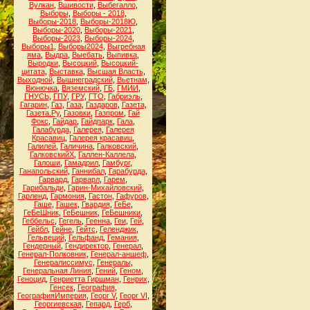
Вулкан
,
Вшивости
,
Выбегалло
,
Выборы
,
Выборы - 2018
,
Выборы-2018
,
Выборы-2018Ю
,
Выборы-2020
,
Выборы-2021
,
Выборы-2023
,
Выборы-2024
,
Выборы1
,
Выборы2024
,
Выгребная
яма
,
Выдра
,
Выебать
,
Выпивка
,
Выродки
,
Высоцкий
,
Высоцкий-
цитата
,
Выставка
,
Высшая Власть
,
Выходной
,
Вышнеградский
,
Вьетнам
,
Вюнючка
,
Вяземский
,
ГБ
,
ГМИИ
,
ГНУСЬ
,
ГПУ
,
ГРУ
,
ГТО
,
Габриэль
,
Гагарин
,
Газ
,
Газа
,
Газдаров
,
Газета
,
Газета.Ру
,
Газовки
,
Газпром
,
Гай
Фокс
,
Гайдар
,
Гайдпарк
,
Гала
,
Галабурда
,
Галерея
,
Галерея
Красавиц
,
Галерея красавиц
,
Галилей
,
Галичина
,
Галковский
,
ГалковскийХ
,
Галлен-Каллела
,
Галоши
,
Гамадрил
,
Гамбург
,
Ганапольский
,
Ганнибал
,
Гарабурда
,
Гарвард
,
Гарварл
,
Гарем
,
Гарибальди
,
Гарин-Михайловский
,
Гарленд
,
Гармония
,
Гастон
,
Гафуров
,
Гаше
,
Гашек
,
Гвардия
,
ГеБе
,
ГеБеШник
,
ГеБешник
,
ГеБешники
,
Геббельс
,
Гегель
,
Геенна
,
Геи
,
Гей
,
Гейбл
,
Гейне
,
Гейтс
,
Геленджик
,
Гельвеций
,
Гельфанд
,
Гемания
,
Гендерный
,
Гендиректор
,
Генерал
,
Генерал-Полковник
,
Генерал-аншеф
,
Генералиссимус
,
Генералы
,
Генеральная Линия
,
Гений
,
Геном
,
Геноцид
,
Генриетта Гиршман
,
Генрих
,
Генсек
,
География
,
ГеографияИмперия
,
Георг V
,
Георг VI
,
Георгиевская
,
Гепард
,
Герб
,