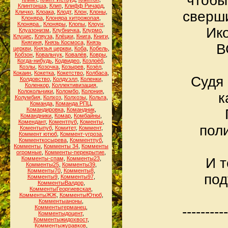
чтобы
Клинтонша
,
Клип
,
Клифф Ричард
,
Кличко
,
Клоака
,
Клодт
,
Клон
,
Клоны
,
сверш
Клоняра
,
Клоняра хитрожопая
,
Клоняра.
,
Клоняры
,
Клопы
,
Клоун
,
Ико
Клуазонизм
,
Клубничка
,
Клурмо
,
Клуцис
,
Кляуза
,
Клёцки
,
Книга
,
Книги
,
Княгиня
,
Князь Космоса
,
Князь
В
церкви
,
Князья церкви
,
Коба
,
Кобель
,
Кобзон
,
Ковальчук
,
Ковалёв
,
Ковры
,
Когда-нибудь
,
Кодвидео
,
Козлоёб
,
Козлы
,
Козочка
,
Козырев
,
Козёл
,
Кокаин
,
Кокетка
,
Кокетство
,
Колбаса
,
Судя
Колдовство
,
Колдуэлл
,
Коленки
,
Коленкор
,
Коллективизация
,
Колокольчики
,
Коломбо
,
Колония
,
к
Колумбия
,
Колхоз
,
Колхозы
,
Кольта
,
Команда
,
Команда РПЦ
,
Командировка
,
Командник
,
Командники
,
Комар
,
Комбайны
,
Комендант
,
Коментпуб
,
Коменты
,
поли
Коментыпуб
,
Комитет
,
Коммент
,
Коммент ютюб
,
Коммент-угроза
,
Комменткосырева
,
Комментпуб
,
Комменты
,
Комменты 34
,
Комменты
огромные
,
Комменты-перекрытие
,
Комменты-спам
,
Комменты23
,
И т
Комменты25
,
Комменты39
,
Комменты70
,
Комменты8
,
под
Комменты9
,
Комменты97
,
КомментыВалдор
,
КомментыГеоргиевская
,
КомментыЖЖ
,
КомментыЮтюб
,
Комментыаноны
,
Комментыгерманец
,
----------
Комментыдоцент
,
Комментыжидохвост
,
Комментыжуравков
,