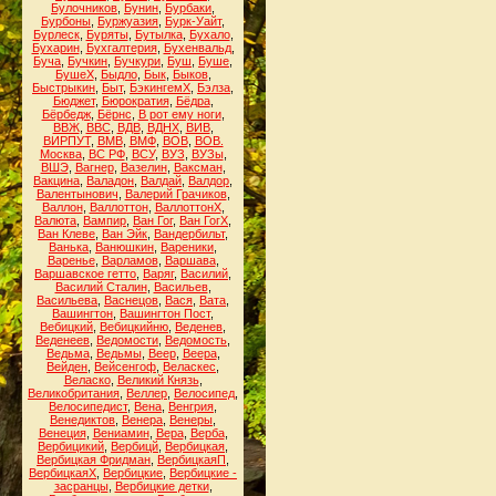
Булочников
,
Бунин
,
Бурбаки
,
Бурбоны
,
Буржуазия
,
Бурк-Уайт
,
Бурлеск
,
Буряты
,
Бутылка
,
Бухало
,
Бухарин
,
Бухгалтерия
,
Бухенвальд
,
Буча
,
Бучкин
,
Бучкури
,
Буш
,
Буше
,
БушеХ
,
Быдло
,
Бык
,
Быков
,
Быстрыкин
,
Быт
,
БэкингемХ
,
Бэлза
,
Бюджет
,
Бюрократия
,
Бёдра
,
Бёрбедж
,
Бёрнс
,
В рот ему ноги
,
ВВЖ
,
ВВС
,
ВДВ
,
ВДНХ
,
ВИВ
,
ВИРПУТ
,
ВМВ
,
ВМФ
,
ВОВ
,
ВОВ.
Москва
,
ВС РФ
,
ВСУ
,
ВУЗ
,
ВУЗы
,
ВШЭ
,
Вагнер
,
Вазелин
,
Ваксман
,
Вакцина
,
Валадон
,
Валдай
,
Валдор
,
Валентынович
,
Валерий Грачиков
,
Валлон
,
Валлоттон
,
ВаллоттонХ
,
Валюта
,
Вампир
,
Ван Гог
,
Ван ГогХ
,
Ван Клеве
,
Ван Эйк
,
Вандербильт
,
Ванька
,
Ванюшкин
,
Вареники
,
Варенье
,
Варламов
,
Варшава
,
Варшавское гетто
,
Варяг
,
Василий
,
Василий Сталин
,
Васильев
,
Васильева
,
Васнецов
,
Вася
,
Вата
,
Вашингтон
,
Вашингтон Пост
,
Вебицкий
,
Вебицкийню
,
Веденев
,
Веденеев
,
Ведомости
,
Ведомость
,
Ведьма
,
Ведьмы
,
Веер
,
Веера
,
Вейден
,
Вейсенгоф
,
Веласкес
,
Веласко
,
Великий Князь
,
Великобритания
,
Веллер
,
Велосипед
,
Велосипедист
,
Вена
,
Венгрия
,
Венедиктов
,
Венера
,
Венеры
,
Венеция
,
Вениамин
,
Вера
,
Верба
,
Вербицикий
,
Вербицй
,
Вербицкая
,
Вербицкая Фридман
,
ВербицкаяП
,
ВербицкаяХ
,
Вербицкие
,
Вербицкие -
засранцы
,
Вербицкие детки
,