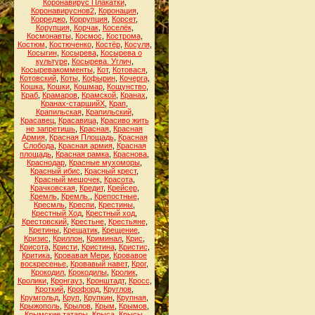
Коронавирус Плакатки
,
Коронавируснов2
,
Коронация
,
Корреджо
,
Коррупция
,
Корсет
,
Корупция
,
Корчак
,
Коселёк
,
Космонавты
,
Космос
,
Кострома
,
Костюм
,
Костюченко
,
Костёр
,
Косуля
,
Косыгин
,
Косырева
,
Косырева о
культуре
,
Косырева. Углич
,
Косыревакомменты
,
Кот
,
Котовася
,
Котовский
,
Коты
,
Кофырин
,
Кочерга
,
Кошка
,
Кошки
,
Кошмар
,
Кощунство
,
Краб
,
Крамаров
,
Крамской
,
Кранах
,
Кранах-старшийХ
,
Крап
,
Крапильская
,
Крапильский
,
Красавец
,
Красавица
,
Красиво жить
не запретишь
,
Красная
,
Красная
Армия
,
Красная Площадь
,
Красная
Слобода
,
Красная армия
,
Красная
площадь
,
Красная рамка
,
Краснова
,
Краснодар
,
Красные мухоморы
,
Красный ибис
,
Красный крест
,
Красный мешочек
,
Красота
,
Крачковская
,
Кредит
,
Крейсер
,
Кремль
,
Кремль.
,
Крепостные
,
Кресмль
,
Креспи
,
Крестины
,
Крестный Ход
,
Крестный ход
,
Крестовский
,
Крестьне
,
Крестьяне
,
Кретины
,
Крещатик
,
Крещение
,
Кризис
,
Криллон
,
Криминал
,
Крис
,
Крисота
,
Кристи
,
Кристина
,
Кристис
,
Критика
,
Кровавая Мери
,
Кровавое
воскресенье
,
Кровавый навет
,
Крог
,
Крокодил
,
Крокодилы
,
Кролик
,
Кролики
,
Кронгауз
,
Кронштадт
,
Кросс
,
Кроткий
,
Крофорд
,
Круглов
,
Крумгольд
,
Круп
,
Крупкин
,
Крупная
,
Крыжополь
,
Крылов
,
Крым
,
Крымов
,
Крымские татары
,
Крыса
,
Крысы
,