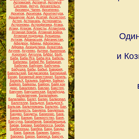
Артемизия
,
Артемуй
,
Артемуй
Сисярик
,
Артур
,
Архангельск
,
Архимед. Чапек
,
Архипенко
,
Архипов
,
Архипова
,
Архитектура
,
Аршакуни
,
Асад
,
Асатий
,
Ассистент
,
Астер
,
Астрахань
,
Астронавты
,
Астрономы
,
Астрофизика
,
Атака
,
Атаки
,
Атеизм
,
Атеисты
,
Атлантида
,
Атомная бомба
,
Атомная война
,
Один
Атомная подлодка
,
Аукционы
,
Аутизм
,
Афанасьев
,
Афганистан
,
Афедрон
,
Афины
,
Афоризмы
,
Африка
,
Ахмадулина
,
Ахматова
,
Ахуеев
,
Ахуеево
,
Ацтеки
,
Ашкенази
,
и Ко
Аэропорт
,
Аятолла
,
БАБЫ
,
БЫК
,
Баба
,
Баба-Яга
,
Баба-яга
,
Бабель
,
Бабизмы
,
Бабий Яр
,
Бабицкая
,
Бабочки
,
Бабурин
,
Бабучина
,
Бабушка
,
Бабы
,
Бабьё
,
Бавария
,
Бавильский
,
Багдасарова
,
Багрицкий
,
Базар
,
Базарный аристократ
,
Базиль
,
БазильХ
,
Базыма
,
Байден
,
Байкал
,
Байкер
,
Байкеры
,
Байрон
,
Байя кон
диас
,
Бакалович
,
Баклан
,
Бакстер
,
Бакунин
,
Бакушинская
,
Балабурда
,
Балалаечник
,
Балалайкин
,
Балалайкн
,
Балет
,
Балин
,
Балморал
,
Балотелли
,
Бальдунг
,
БальдунгХ
,
Бальзак
,
Бальтерманц
,
Бальтюс
,
Бан
,
Банальность
,
Бандера
,
Бандерша
,
Банджо
,
Бандиты
,
Банионис
,
Банк
,
Банки
,
Банкир
,
Банкротство
,
Баня
,
Бар-сука
,
Барабанов
,
Барабанщица
,
Барак
,
Бараки
,
Барбаросса
,
Барби
,
Барбизонцы
,
Барбра
,
Бард
,
Барды
,
Баре
,
Барков
,
Бармин
,
Барнс
,
Барокко
,
Барон
,
Барриса
,
Барсук
,