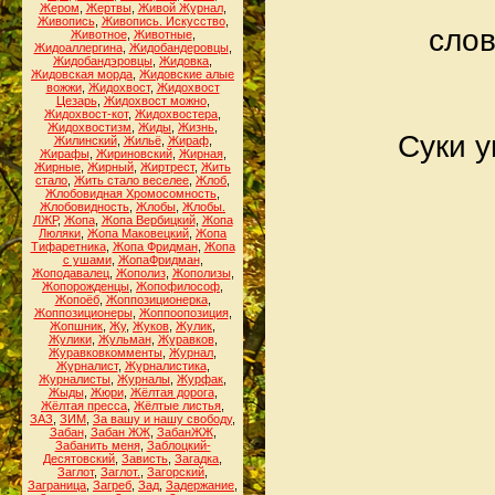
Жером
,
Жертвы
,
Живой Журнал
,
Живопись
,
Живопись. Искусство
,
слов
Животное
,
Животные
,
Жидоаллергина
,
Жидобандеровцы
,
Жидобандэровцы
,
Жидовка
,
Жидовская морда
,
Жидовские алые
вожжи
,
Жидохвост
,
Жидохвост
Цезарь
,
Жидохвост можно
,
Жидохвост-кот
,
Жидохвостера
,
Жидохвостизм
,
Жиды
,
Жизнь
,
Суки у
Жилинский
,
Жильё
,
Жираф
,
Жирафы
,
Жириновский
,
Жирная
,
Жирные
,
Жирный
,
Жиртрест
,
Жить
стало
,
Жить стало веселее
,
Жлоб
,
Жлобовидная Хромосомность
,
Жлобовидность
,
Жлобы
,
Жлобы.
ЛЖР
,
Жопа
,
Жопа Вербицкий
,
Жопа
Люляки
,
Жопа Маковецкий
,
Жопа
Тифаретника
,
Жопа Фридман
,
Жопа
с ушами
,
ЖопаФридман
,
Жоподавалец
,
Жополиз
,
Жополизы
,
Жопорожденцы
,
Жопофилософ
,
Жопоёб
,
Жоппозиционерка
,
Жоппозиционеры
,
Жоппоопозиция
,
Жопшник
,
Жу
,
Жуков
,
Жулик
,
Жулики
,
Жульман
,
Журавков
,
Журавковкомменты
,
Журнал
,
Журналист
,
Журналистика
,
Журналисты
,
Журналы
,
Журфак
,
Жыды
,
Жюри
,
Жёлтая дорога
,
Жёлтая пресса
,
Жёлтые листья
,
ЗАЗ
,
ЗИМ
,
За вашу и нашу свободу
,
Забан
,
Забан ЖЖ
,
ЗабанЖЖ
,
Забанить меня
,
Заблоцкий-
Десятовский
,
Зависть
,
Загадка
,
Заглот
,
Заглот.
,
Загорский
,
Заграница
,
Загреб
,
Зад
,
Задержание
,