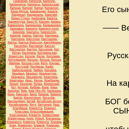
Германия
,
Капелла
,
Капелло
,
Капернаум
,
Каперсы
,
Капильская
,
Его сы
Капица
,
Капоне
,
Капри
,
Капричос
,
Кара-Мурза
,
Караваджо
,
Карате
,
Кардинал
,
Кардиналы
,
Карелия
,
Карен Строн
,
Каренина
,
Карета
,
Карикатура
,
Карл III
,
Карлин
,
Карма
,
Кармазина
,
Карманник
,
Карманники
,
—— Вер
Карнавал
,
Карнеги
,
Карнеги-холл
,
Карнеев
,
Карпаты
,
Карпентер
,
Карпов
,
Карпы
,
Картер
,
Картинка
,
Картинки
,
Карточки
,
Картошкин
,
Карты
,
Картье-Брессон
,
Картёжники
,
Касаткин
,
Каспаров
,
Кассат
,
Кассиопея
,
Кастро
,
Касьянов
,
Кат
,
Катар
,
Катерина
,
Катерина ван
Русск
Хемессен
,
Катков
,
Каток
,
Католики
,
Католицизм
,
Катынь
,
Катька
,
Катька
Америк
,
Катька-сука
,
Катя
,
Каунас
,
Каутский
,
Кауфман
,
Кафе
,
Кафельников
,
Кафка
,
Каховка
,
Квадрад
,
Квадрат
,
Квадратура
,
Квадрига
,
Квазимодо
,
Квартира
,
Квартиры
,
Квас
,
Келли
,
Кембридж
,
На ка
Кения
,
Кеннеди
,
Кепка
,
Керенский
,
Кет
,
Кетмар
,
Кибрик
,
Киев
,
Кики
,
Кикодзе
,
Ким
,
Ким Чен Ир
,
Кинешма
,
Кино
,
Кинозал
,
Кипа
,
Киреев
,
Кирилл
,
Киров
,
Кирпичёнок
,
Киселёв
,
БОГ б
Киссинджер
,
Китай
,
Китайские мозги
,
Китайскиеню
,
Китч
,
Китченер
,
Киш
,
Кладбище
,
Кларетта
,
Кларнет
,
СЫН
Классика
,
Классификация
,
Классицизм
,
Клевета
,
Клеветники
,
Клеветница
,
Клее
,
КлееХ
,
Клезмеры
,
Клемансо
,
Клиента
,
Клиенты
,
Клизма
,
Клик
,
Клименко
,
Климов
,
Климова
,
Климт
,
Клинт Иствуд
,
Клинтон
,