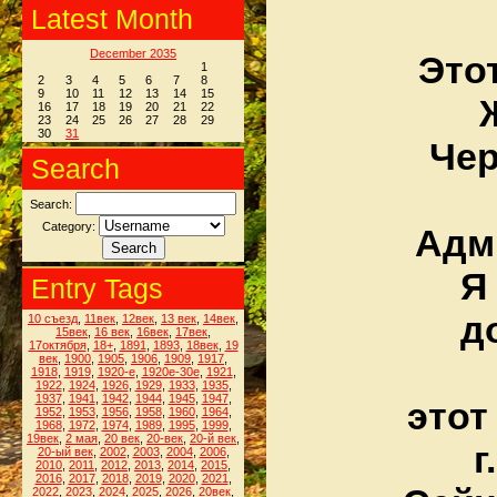
Latest Month
December 2035
Это
1
2
3
4
5
6
7
8
9
10
11
12
13
14
15
16
17
18
19
20
21
22
23
24
25
26
27
28
29
30
31
Чер
Search
Search:
Category:
Адм
Я
Entry Tags
д
10 съезд
,
11век
,
12век
,
13 век
,
14век
,
15век
,
16 век
,
16век
,
17век
,
17октября
,
18+
,
1891
,
1893
,
18век
,
19
век
,
1900
,
1905
,
1906
,
1909
,
1917
,
1918
,
1919
,
1920-е
,
1920е-30е
,
1921
,
1922
,
1924
,
1926
,
1929
,
1933
,
1935
,
1937
,
1941
,
1942
,
1944
,
1945
,
1947
,
этот
1952
,
1953
,
1956
,
1958
,
1960
,
1964
,
1968
,
1972
,
1974
,
1989
,
1995
,
1999
,
19век
,
2 мая
,
20 век
,
20-век
,
20-й век
,
г
20-ый век
,
2002
,
2003
,
2004
,
2006
,
2010
,
2011
,
2012
,
2013
,
2014
,
2015
,
2016
,
2017
,
2018
,
2019
,
2020
,
2021
,
2022
,
2023
,
2024
,
2025
,
2026
,
20век
,