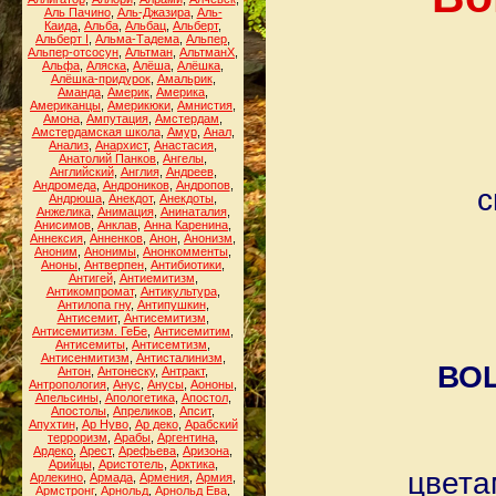
Аль Пачино
,
Аль-Джазира
,
Аль-
Каида
,
Альба
,
Альбац
,
Альберт
,
Альберт I
,
Альма-Тадема
,
Альпер
,
Альпер-отсосун
,
Альтман
,
АльтманХ
,
Альфа
,
Аляска
,
Алёша
,
Алёшка
,
Алёшка-придурок
,
Амальрик
,
Аманда
,
Америк
,
Америка
,
Американцы
,
Америкюки
,
Амнистия
,
Амона
,
Ампутация
,
Амстердам
,
Амстердамская школа
,
Амур
,
Анал
,
Анализ
,
Анархист
,
Анастасия
,
Анатолий Панков
,
Ангелы
,
Английский
,
Англия
,
Андреев
,
Андромеда
,
Андроников
,
Андропов
,
с
Андрюша
,
Анекдот
,
Анекдоты
,
Анжелика
,
Анимация
,
Анинаталия
,
Анисимов
,
Анклав
,
Анна Каренина
,
Аннексия
,
Анненков
,
Анон
,
Анонизм
,
Аноним
,
Анонимы
,
Анонкомменты
,
Аноны
,
Антверпен
,
Антибиотики
,
Антигей
,
Антиемитизм
,
Антикомпромат
,
Антикультура
,
Антилопа гну
,
Антипушкин
,
Антисемит
,
Антисемитизм
,
Антисемитизм. ГеБе
,
Антисемитим
,
Антисемиты
,
Антисемтизм
,
Антисенмитизм
,
Антисталинизм
,
ВО
Антон
,
Антонеску
,
Антракт
,
Антропология
,
Анус
,
Анусы
,
Аононы
,
Апельсины
,
Апологетика
,
Апостол
,
Апостолы
,
Апреликов
,
Апсит
,
Апухтин
,
Ар Нуво
,
Ар деко
,
Арабский
терроризм
,
Арабы
,
Аргентина
,
Ардеко
,
Арест
,
Арефьева
,
Аризона
,
Арийцы
,
Аристотель
,
Арктика
,
цвета
Арлекино
,
Армада
,
Армения
,
Армия
,
Армстронг
,
Арнольд
,
Арнольд Ева
,