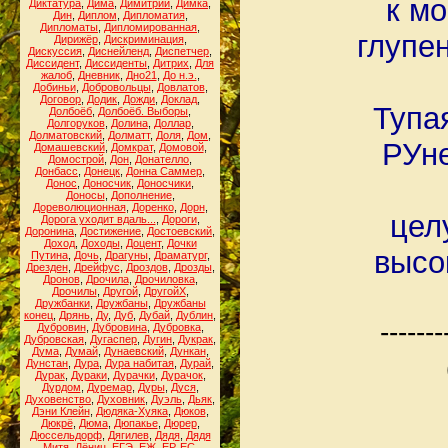
к мо
Диктатура
,
Дима
,
Димитрий
,
Димка
,
Дин
,
Диплом
,
Дипломатия
,
Дипломаты
,
Дипломированная
,
глупе
Дирижёр
,
Дискриминация
,
Дискуссия
,
Диснейленд
,
Диспетчер
,
Диссидент
,
Диссиденты
,
Дитрих
,
Для
жалоб
,
Дневник
,
Дно21
,
До н.э.
,
Добиньи
,
Добровольцы
,
Довлатов
,
Договор
,
Додик
,
Дожди
,
Доклад
,
Тупа
Долбоёб
,
Долбоёб. Выборы
,
Долгоруков
,
Долина
,
Доллар
,
Долматовский
,
Долматт
,
Доля
,
Дом
,
РУне
Домашевский
,
Домкрат
,
Домовой
,
Домострой
,
Дон
,
Донателло
,
Донбасс
,
Донецк
,
Донна Саммер
,
Донос
,
Доносчик
,
Доносчики
,
Доносы
,
Дополнение
,
Дореволюционная
,
Доренко
,
Дорн
,
цел
Дорога уходит вдаль...
,
Дороги
,
Доронина
,
Достижение
,
Достоевский
,
Доход
,
Доходы
,
Доцент
,
Дочки
высо
Путина
,
Дочь
,
Драгуны
,
Драматург
,
Дрезден
,
Дрейфус
,
Дроздов
,
Дрозды
,
Дронов
,
Дрочила
,
Дрочиловка
,
Дрочилы
,
Другой
,
ДругойХ
,
Дружбанки
,
Дружбаны
,
Дружбаны
конец
,
Дрянь
,
Ду
,
Дуб
,
Дубай
,
Дублин
,
-------
Дубровин
,
Дубровина
,
Дубровка
,
Дубровская
,
Дугаспер
,
Дугин
,
Дукрак
,
Дума
,
Думай
,
Дунаевский
,
Дункан
,
Дунстан
,
Дура
,
Дура набитая
,
Дурай
,
Дурак
,
Дураки
,
Дурачки
,
Дурачок
,
Дурдом
,
Дуремар
,
Дуры
,
Дуся
,
Духовенство
,
Духовник
,
Дуэль
,
Дьяк
,
Дэни Клейн
,
Дюдяка-Хуяка
,
Дюков
,
Дюкрё
,
Дюма
,
Дюпакье
,
Дюрер
,
Дюссельдорф
,
Дягилев
,
Дядя
,
Дядя
Митя
,
Дёниц
,
ЕГЭ
,
ЕЖ
,
ЕР
,
ЕС
,