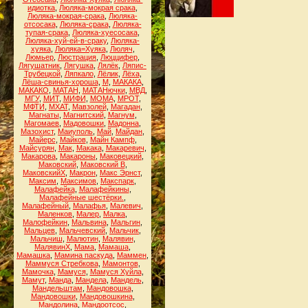
идиотка
,
Люляка-мокрая срака
,
Люляка-мокрая-срака
,
Люляка-
отсосака
,
Люляка-срака
,
Люляка-
тупая-срака
,
Люляка-хуесосака
,
Люляка-хуй-ей-в-сраку
,
Люляка-
хуяка
,
Люляка=Хуяка
,
Люляч
,
Люмьер
,
Люстрация
,
Люццифер
,
Лягушатник
,
Лягушка
,
Лялёк
,
Ляпис-
Трубецкой
,
Ляпкало
,
Лёлик
,
Лёха
,
Лёша-свинья-хороша
,
М
,
МАКАКА
,
МАКАКО
,
МАТАН
,
МАТАНючки
,
МВД
,
МГУ
,
МИТ
,
МИФИ
,
МОМА
,
МРОТ
,
МФТИ
,
МХАТ
,
Мавзолей
,
Магадан
,
Магнаты
,
Магнитский
,
Магнум
,
Магомаев
,
Мадовошки
,
Мадонна
,
Мазохист
,
Маиуполь
,
Май
,
Майдан
,
Майерс
,
Майков
,
Майн Кампф
,
Майсурян
,
Мак
,
Макака
,
Макаревич
,
Макарова
,
Макароны
,
Маковецкий
,
Маковский
,
Маковский В
,
МаковскийХ
,
Макрон
,
Макс Эрнст
,
Максим
,
Максимов
,
Макспарк
,
Малафейка
,
Малафейкины
,
Малафейные шестёрки.
,
Малафейный
,
Малафья
,
Малевич
,
Маленков
,
Малер
,
Малка
,
Малофейкин
,
Мальвина
,
Мальгин
,
Мальцев
,
Мальчевский
,
Мальчик
,
Мальчиш
,
Малютин
,
Малявин
,
МалявинХ
,
Мама
,
Мамаша
,
Мамашка
,
Мамина паскуда
,
Маммен
,
Маммуся Стребкова
,
Мамонтов
,
Мамочка
,
Мамуся
,
Мамуся Хуйла
,
Мамут
,
Манда
,
Мандела
,
Мандель
,
Мандельштам
,
Мандовошка
,
Мандовошки
,
Мандовошкина
,
Мандолина
,
Мандоотсос
,