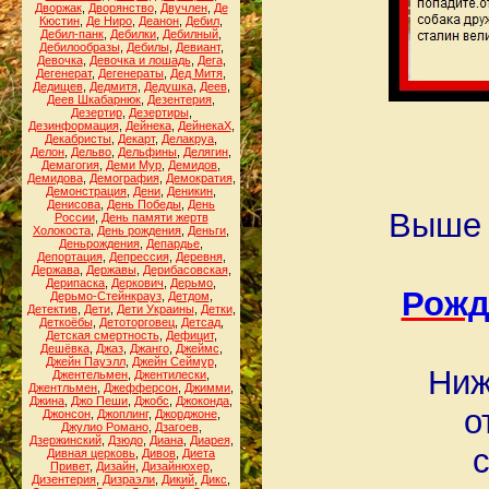
Дворжак
,
Дворянство
,
Двучлен
,
Де
Кюстин
,
Де Ниро
,
Деанон
,
Дебил
,
Дебил-панк
,
Дебилки
,
Дебилный
,
Дебилообразы
,
Дебилы
,
Девиант
,
Девочка
,
Девочка и лошадь
,
Дега
,
Дегенерат
,
Дегенераты
,
Дед Митя
,
Дедищев
,
Дедмитя
,
Дедушка
,
Деев
,
Деев Шкабарнюк
,
Дезентерия
,
Дезертир
,
Дезертиры
,
Дезинформация
,
Дейнека
,
ДейнекаХ
,
Декабристы
,
Декарт
,
Делакруа
,
Делон
,
Дельво
,
Дельфины
,
Делягин
,
Демагогия
,
Деми Мур
,
Демидов
,
Демидова
,
Демография
,
Демократия
,
Демонстрация
,
Дени
,
Деникин
,
Денисова
,
День Победы
,
День
Выше 
России
,
День памяти жертв
Холокоста
,
День рождения
,
Деньги
,
Деньрождения
,
Депардье
,
Депортация
,
Депрессия
,
Деревня
,
Держава
,
Державы
,
Дерибасовская
,
Дерипаска
,
Деркович
,
Дерьмо
,
Рожд
Дерьмо-Стейнкрауз
,
Детдом
,
Детектив
,
Дети
,
Дети Украины
,
Детки
,
Деткоёбы
,
Детоторговец
,
Детсад
,
Детская смертность
,
Дефицит
,
Дешёвка
,
Джаз
,
Джанго
,
Джеймс
,
Джейн Пауэлл
,
Джейн Сеймур
,
Ниж
Джентельмен
,
Джентилески
,
Джентльмен
,
Джефферсон
,
Джимми
,
Джина
,
Джо Пеши
,
Джобс
,
Джоконда
,
о
Джонсон
,
Джоплинг
,
Джорджоне
,
Джулио Романо
,
Дзагоев
,
Дзержинский
,
Дзюдо
,
Диана
,
Диарея
,
Дивная церковь
,
Дивов
,
Диета
Привет
,
Дизайн
,
Дизайнюхер
,
Дизентерия
,
Дизраэли
,
Дикий
,
Дикс
,