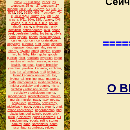
Сейч
20см
,
21 Октября
,
21век
,
23
февраля
,
25 лет
,
27 февраля
,
27
января
,
30-е
,
3d
,
5 марта
,
53
,
531
,
57
,
5772
,
630
,
66300
,
666
,
7 октября
,
70-
е
,
70-е годы
,
70лет
,
777
,
88
,
9-ое
марта
,
9/11
,
90-е
,
920
,
:Адамс
,
XVII
съезд
,
a_n_d_r_u_s_h_a
,
abuse
,
aladdin_sane
,
anti-russian
,
anti-
semitism
,
anticlericalism
,
avla
,
bband
,
beef
,
beefeater
,
beilby
,
big bang
,
billy`s
band
,
bipedal
,
boobs
,
breaking news
,
====
cannes
,
ciu
,
cnn
,
congratulations
,
copyright
,
cuckold
,
cunt
,
dece
,
diapers
,
dugasper
,
dugusper
,
dw
,
einstein
,
eksray
,
eliyahu
,
email
,
english
,
erlang
,
fart
,
fat
,
filthy
,
filton
,
giphy
,
google
,
gudrun
,
hitler
,
hoodlum
,
hyperion
,
imgur
,
institute of modern russia
,
jackass
,
jewish
,
joe pesci
,
joseph brodsky
,
josephus
,
jukebox
,
kaganov
,
kazhdan
,
kds
,
kot_afromeeva
,
krall
,
lenkasm
,
leonid kaganov anti-semite
,
life
,
livejournal
,
lorp
,
lqp
,
mad
,
madonna
,
math
,
mathematiker
,
misha verbitsky
,
О 
misha verbitsky anti-semite
,
misha
verbitsky rabid anti-semite
,
misha
verbitsky stool pigeon
,
moma
,
moonshiners
,
motherfuckers
,
movies
,
murals
,
murder
,
nasa
,
nazy
,
necax
,
neklyueva
,
nemtsov
,
new jersey
,
nickelback
,
nude
,
odessa
,
olegmi
,
ontd
,
oxana chelysheva
,
paperdaemon
,
phd
,
plagiarism
,
podrabinek
,
poper
,
prick
,
putin
,
q-bit array
,
quinn elisabeth ii
,
r_l
,
randomman
,
regoriy
,
rolling stones
,
sadkov
,
sane
,
sardonicus
,
scum
,
scumbag
,
scumbags
,
sekreth
,