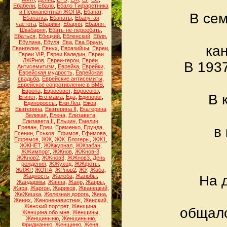
Ебабели
,
Ебало
,
Ебало Тифаретника
и Перманентная ЖОПА
,
Ебанат
,
В сем
Ебанатка
,
Ебанаты
,
Ебанутая
частота
,
Ебарики
,
Ебарня
,
Ебарня-
Шкабарня
,
Ебать-не-переебать
,
Ебаться
,
Ебицкий
,
Ебленский
,
Ебля
,
Ебулина
,
Ебуля
,
Ева
,
Ева Браун
,
ка
Евангелие
,
Евнух
,
Евразийцы
,
Евреи
,
Евреи VIP
,
Евреи Каледин
,
Евреи
ЛЖРнов
,
Евреи-герои
,
Евреи.
В 1937
Антисемитизм
,
Еврейка
,
Еврейки
,
Еврейская мудрость
,
Еврейская
свадьба
,
Еврейские антисемиты
,
Еврейское сопротивление в ВМВ
,
Европа
,
Евросовет
,
Евросоюз
,
В 
Египет
,
Его мама
,
Еда
,
Единорог
,
Единороссы
,
Ежи Лец
,
Ежов
,
Екатерина
,
Екатерина II
,
Екатерина
Великая
,
Елена
,
Елизавета
,
Елизавета II
,
Ельцин
,
Емелин
,
Ереван
,
Ереи
,
Еременко
,
Ерунда
,
в
Есенин
,
Еськов
,
Ефимов
,
Ефимова
,
Ефремов
,
ЖЖ
,
ЖЖ. Блогеры
,
ЖЖ1
,
ЖЖНЕТ
,
ЖЖжурнал
,
ЖЖзабан
,
ЖЖимпорт
,
ЖЖнов
,
ЖЖнов-3
,
ЖЖнов2
,
ЖЖнов3
,
ЖЖнов3. День
рождения
,
ЖЖуход
,
ЖЖфоты
,
ЖЛЖР
,
ЖОПА
,
ЖРнов2
,
ЖУ
,
Жаба
,
Жадность
,
Жалоба
,
Жалобы
,
На 
Жандармы
,
Жанна
,
Жанр
,
Жанры
,
Жара
,
Жаргон
,
Жариков
,
Жванецкий
,
ЖеЖешка
,
Железная дорога
,
Жена
,
Жених
,
Женоненавистник
,
Женский
,
Женский портрет
,
Женщина
,
общалс
Женщина обо мне
,
Женщины
,
Женщиныню
,
Женщиныню.
Фридманню
,
Женщиню
,
Женя
,