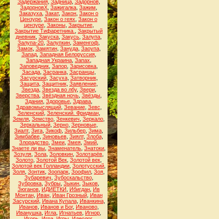
Задержания
,
Задница
,
Задорнов
,
ЗадорновХ
,
Зажигалка
,
Зажим
,
Заказуха
,
Закат
,
Закон
,
Закон о
Цензуре
,
Закон о геях
,
Закон о
цензуре
,
Законы
,
Закрытие
,
Закрытие Тифаретника.
,
Закрытый
дневник
,
Закуска
,
Закусь
,
Залупа
,
Залупа-20
,
Залупкин
,
Заменгоф
,
Замок
,
Замятин
,
Зануда
,
Заоупа
,
Запад
,
Западная Белоруссия
,
Западная Украина
,
Запах
,
Заповедник
,
Запор
,
Зарисовка
,
Засада
,
Засранка
,
Засранцы
,
Засурский
,
Засуха
,
Затворник
,
Защита
,
Защитник
,
Заявление
,
Звезда
,
Звезда во лбу
,
Звери
,
Зверства
,
Звёздная ночь
,
Звёзды
,
Здания
,
Здоровье
,
Здрава
,
Здравомыслящий
,
Зевание
,
Зевс
,
Зеленский
,
Зеленский. Фридман
,
Земля
,
Земство
,
Зенкевич
,
Зеркало
,
Зеркальный
,
Зерно
,
Зерновые
,
Зиалт
,
Зига
,
Зикоф
,
Зильбер
,
Зима
,
Зимбабве
,
Зиновьев
,
Зиялт
,
Злоба
,
Злорадство
,
Змеи
,
Змея
,
Змий
,
Знаете ли вы
,
Знаменатель
,
Знатоки
,
Зозуля
,
Зола
,
Золовкин
,
Золотарёв
,
Золото
,
Золотой Век
,
Золотой век
,
Золотой век Голландии
,
Золотусский
,
Золя
,
Зонтик
,
Зоопарк
,
Зоофил
,
Зоя
,
Зубаревич
,
Зубоскальство
,
Зубровка
,
Зубры
,
Зыкин
,
Зыков
,
Зюганов
,
ИДИЁТКИ
,
Ибигдан
,
Ив
Монтан
,
Иван
,
Иван Грозный
,
Иван
Засурский
,
Ивана Купала
,
Иванкина
,
Иванов
,
Иванов и Бог
,
Иваново
,
Иванушка
,
Игла
,
Игнатьев
,
Игнор
,
Игорь
,
Игра
,
Игры
,
Идеолог
,