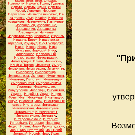
Идеология
,
Идиома
,
Идиот
,
Идиотка
,
Идиото
,
Идиоты
,
Идиш
,
Идиётки
,
Иерей
,
Иеремия
,
Иероним
,
Иерусалим
,
Из-за-тра вки-убью
,
Из-
за-травки-убью
,
Изабел
,
Избиение
младенцев
,
Извержение
,
Извинение
,
Извращенец
,
Извращение
,
Извращения
,
Извращенка
,
Извращенцы
,
Изгнание
,
Издевательство
,
Изобилие
,
Израиль
,
Израиль. Евреи
,
Израильская
агрессия
,
Изумруд
,
Ииу Сусираджа
,
Икинс
,
Икона
,
Иконы
,
Икра
,
Икусство
,
Иланский
,
Илия
,
Илларионов
,
Иллюзорный
,
"При
Иллюстратор
,
Иллюстрации
,
Иллюстрация
,
Ильин
,
Ильинский
,
Ильф и Петров
,
Имажизм
,
Имгур
,
Иммануил
,
Иммиграция
,
Иммунитет
,
Император
,
Императрица
,
Империализм
,
Империя
,
Импичмент
,
Импотент
,
Импотент.
,
Импотенция
,
Импресионизм
,
Импрессионизм
,
Инагенты
,
Инакомыслие
,
Инаугурация
,
Инвалиды
,
Ингушетия
,
Индеец
,
Индейцы
,
Индия
,
Индия.
утвер
Фоты
,
Инет
,
Инженеры
,
Инквизиция
,
Инкуб
,
Иноагент
,
Инок
,
Иностранные
слова
,
Инстаграм
,
Интеграция
,
Интеллектуал
,
Интеллектуалы
,
Интеллигент
,
Интеллигенты
,
Интеллигенция
,
Интервью
,
Интересные лица
,
Интернет
,
Интерфакс
,
Интерьер
,
Инфляция
,
Возмо
Инцест
,
Иоанн
,
Иоанн Кронштадский
,
Иоанн Кронштадтский
,
Ион Тихий
,
Ионтихий
,
Иосиф
,
Ирак
,
Иран
,