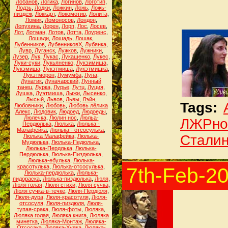
Лобанов
,
Логика
,
Логинов
,
Логотип
,
Лодзь
,
Лодки
,
Ложкин
,
Ложь
,
Ложь-
пиздёж
,
Локкарт
,
Локомотив
,
Лолита
,
Ломик
,
Ломоносов
,
Лондон
,
Лопухина
,
Лорен
,
Лорп
,
Лос
,
Лосев
,
Лот
,
Лотман
,
Лотов
,
Лотта
,
Лоуренс
,
Лошади
,
Лошадь
,
Лошак
,
Лубенников
,
ЛубенниковХ
,
Лубянка
,
Лувр
,
Луганск
,
Лужков
,
Лужники
,
Лузер
,
Лук
,
Лукас
,
Лукашенко
,
Лукес
,
Луки-суки
,
Лукьяненко
,
Лукэимиша
,
Лукэмиша
,
Лукэтмиша
,
Лукэтмишка
,
Лукэтморон
,
Лумумба
,
Луна
,
Лунатик
,
Луначарский
,
Лунный
танец
,
Лурка
,
Лурье
,
Лутц
,
Луция
,
Лушка
,
Луэтмиша
,
Лыжи
,
Лысенко
,
Лысый
,
Львов
,
Львы
,
Лэйн
,
Tags:
Любовники
,
Любовь
,
Любовь лёлика
Алекс
,
Людовик
,
Людоед
,
Людоеды
,
Люлечка
,
Люлин нос
,
Люльа-
ЛЖРно
Пердюлька
,
Люлька
,
Люлька -
Малафейка
,
Люлька - отсосулька
,
Стали
Люлька Малафейка
,
Люлька-
Мудюлька
,
Люлька-Педюлька
,
Люлька-Пердлька
,
Люлька-
Пердюлька
,
Люлька-Пиздюлька
,
Люлька-ебулька
,
Люлька-
красотулька
,
Люлька-отсосулька
,
7th-Feb-2
Люлька-пердюлька
,
Люлька-
пидораска
,
Люлька-пиздюлька
,
Люля
,
Люля голая
,
Люля стихи
,
Люля сучка
,
Люля сучка-в-течке
,
Люля-Пердюля
,
Люля-дура
,
Люля-красотуля
,
Люля-
отсосуля
,
Люля-пиздюля
,
Люля-
тупая-срака
,
Люля-фоты
,
Люляка
,
Люляка голая
,
Люляка книга
,
Люляка
минетка
,
Люляка-Монтаж
,
Люляка-
Отсосака
,
Люляка-Хуяка
,
Люляка-