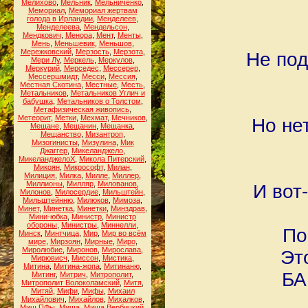
Мелихово
,
Мельник
,
Мельниченко
,
Мемориал
,
Мемориал жертвам
голода в Ирландии
,
Менделеев
,
Менделеева
,
Мендельсон
,
Мендкович
,
Менора
,
Мент
,
Менты
,
Мень
,
Меньшевик
,
Меньшов
,
Мережковский
,
Мерзость
,
Мерзота
,
Не под
Мери Лу
,
Меркель
,
Меркулов
,
Меркурий
,
Мерседес
,
Мессерер
,
Мессершмидт
,
Месси
,
Мессия
,
Местная Скотина
,
Местные
,
Месть
,
Метальников
,
Метальников Углич и
бабушка
,
Метальников о Толстом
,
Метафизическая живопись
,
Метеорит
,
Метки
,
Мехмат
,
Мечников
,
Но не
Мещане
,
Мещанин
,
Мещанка
,
Мещанство
,
Мизантроп
,
Мизогинисты
,
Мизулина
,
Мик
Джаггер
,
Микеланджело
,
МикеланджелоХ
,
Микола Питерский
,
Микоян
,
Микрософт
,
Милан
,
Милиция
,
Милка
,
Милле
,
Миллер
,
Миллионы
,
Милляр
,
Милованов
,
И вот
Милонов
,
Милосердие
,
Мильштейн
,
Мильштейнню
,
Милюков
,
Мимоза
,
Минет
,
Минетка
,
Минетки
,
Минздрав
,
Мини-юбка
,
Министр
,
Министр
обороны
,
Министры
,
Миннелли
,
По
Минск
,
Минтчица
,
Мир
,
Мир во всём
мире
,
Мирзоян
,
Мирные
,
Миро
,
Миролюбие
,
Миронов
,
Мирослава
,
Эт
Мирювисч
,
Миссон
,
Мистика
,
Митина
,
Митина-жопа
,
Митинаню
,
БА
Митинг
,
Митрич
,
Митрополит
,
Митрополит Волоколамский
,
Митя
,
Митяй
,
Мифи
,
Мифы
,
Михаил
Михайлович
,
Михайлов
,
Михалков
,
Миш.ПФы
,
Миша
,
Миша Вербицкий
,