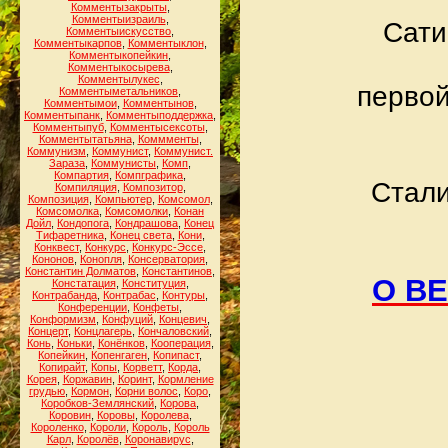
Комментызакрыты
,
Комментыизраиль
,
Сати
Комментыискусство
,
Комментыкарпов
,
Комментыклон
,
Комментыкопейкин
,
Комментыкосырева
,
Комментылукес
,
первой
Комментыметальников
,
Комментымои
,
Комментынов
,
Комментыпанк
,
Комментыподдержка
,
Комментыпуб
,
Комментысексоты
,
Комментытатьяна
,
Коммменты
,
Коммунизм
,
Коммунист
,
Коммунист.
Зараза
,
Коммунисты
,
Комп
,
Компартия
,
Компграфика
,
Стали
Компиляция
,
Композитор
,
Композиция
,
Компьютер
,
Комсомол
,
Комсомолка
,
Комсомолки
,
Конан
Дойл
,
Кондопога
,
Кондрашова
,
Конец
Тифаретника
,
Конец света
,
Кони
,
Конквест
,
Конкурс
,
Конкурс-Эссе
,
Кононов
,
Конопля
,
Консерватория
,
Константин Долматов
,
Константинов
,
О В
Констатация
,
Конституция
,
Контрабанда
,
Контрабас
,
Контуры
,
Конференции
,
Конфеты
,
Конформизм
,
Конфуций
,
Концевич
,
Концерт
,
Концлагерь
,
Кончаловский
,
Конь
,
Коньки
,
Конёнков
,
Кооперация
,
Копейкин
,
Копенгаген
,
Копипаст
,
Копирайт
,
Копы
,
Корветт
,
Корда
,
Корея
,
Коржавин
,
Коринт
,
Кормление
грудью
,
Кормон
,
Корни волос
,
Коро
,
Коробков-Землянский
,
Корова
,
Коровин
,
Коровы
,
Королева
,
Короленко
,
Короли
,
Король
,
Король
Карл
,
Королёв
,
Коронавирус
,