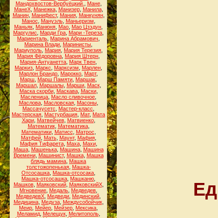
Мандохвостов-Вербуёцкий.
,
Мане
,
МанеХ
,
Манежка
,
Манизер
,
Манила
,
Манин
,
Манифест
,
Мания
,
Манкунян
,
Манос
,
Мануэль
,
Маньеризм
,
Маньяк
,
Манюня
,
Мао
,
Мао Цзэдун
,
Маргулис
,
Марди Гра
,
Мари -Тереза
,
Мариенталь
,
Марина Абрамович
,
Марина Влади
,
Маринисты
,
Мариуполь
,
Мария
,
Мария Терезия
,
Мария Фёдоровна
,
Мария Штерн
,
Мария-Антуанетта
,
Марк Твен
,
Маркиз
,
Маркс
,
Марксизм
,
Марлен
,
Марлон Брандо
,
Марокко
,
Март
,
Марш
,
Марш Памяти
,
Маршак
,
Маршал
,
Маршалы
,
Марши
,
Маск
,
Маска скорби
,
Маскава
,
Маски
,
Масленица
,
Масло сливочное
,
Маслова
,
Масловская
,
Масоны
,
Массачусетс
,
Мастер-класс
,
Мастерская
,
Мастурбация
,
Мат
,
Мата
Хари
,
Матвейчев
,
Матвиенко
,
Математик
,
Математика
,
Математики
,
Матисс
,
Матрос
,
Матфей
,
Мать
,
Маунт
,
Мафия
,
Мафия Тифарета
,
Маха
,
Махи
,
Маша
,
Машенька
,
Машина
,
Машина
Времени
,
Машинист
,
Машка
,
Машка
блядь мамина
,
Машка
толстожопенькая
,
Машка-
Отсосашка
,
Машка-отсосака
,
Машка-отсосашка
,
Машканю
,
Ед
Машков
,
Маяковский
,
МаяковскийХ
,
Мгновение
,
Медаль
,
Медведев
,
МедведевХ
,
Медведи
,
Мединский
,
Медицина
,
Медуза
,
Междусобойчик
,
Меир
,
Мейер
,
Мейзер
,
Мексика
,
Меламид
,
Мелещук
,
Мелитополь
,