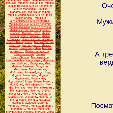
Мишака
,
Мишель
,
Мишенька
,
Мишка
,
Оче
Мишка Вазелин
,
Мишка Вазелинов
,
Мишка Малаейкин
,
Мишка
Малафейкин
,
Мишка Малофей
,
Мишка Малофейкин
,
Мишка Педы
,
Мишка болван
,
Мишка и
Мужи
антисемитизм
,
Мишка монтаж
,
Мишка обо мне
,
Мишка педофил
,
Мишка плакатки
,
Мишка скотина
,
Мишка скотина местная
,
Мишка
скотина. Люляка-Хуяка
,
Мишка
сктина
,
Мишка таракан
,
Мишка
уязвимый
,
Мишка чкотина местная
,
Мишка-Малафейкин
,
Мишка-Монтаж
,
Мишка-админ-подлость
,
Мишка-
жопоёб
,
Мишка-педофил
,
Мишка-
портретка
,
Мишка-с-приветом
,
А тре
Мишка-скотина
,
Мишка.
,
МишкаЗалупа
,
Мишказалупа
,
твёр
Мишканю
,
Мишкин портрет
,
Мишкино
самоубийство
,
Мишустин
,
Мне
,
Мнение
,
Мнение о Гафурове
,
Многочлен
,
Мобилизация
,
Мобильник
,
Моген-Дувид
,
Мода
,
Модель
,
Модератор
,
Модерн
,
Модернизм
,
Модильяни
,
МодильяниХ
,
Моды
,
Мозги
,
Мозерт
,
Мои Ютюб
,
Мои афоризмы
,
Мои
гифы
,
Мои картинки
,
Мои комменты
,
Мои портреты
,
Мои посты
,
Мои
рассказы
,
Мои стихи
,
Мои фоты
,
Моикомменты
,
Моиню
,
Моипосты
,
Мой дневник
,
Мойша
,
Мокрица
,
Молдова
,
Молебен
,
Молитва
,
Посмот
Молитвы
,
Молли
,
Молодаягвардия
,
Молодость
,
Молоко
,
Молотов
,
Молчаливая Фабрика
,
Мольер
,
Мома
,