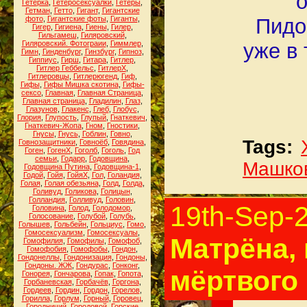
о
Гетерка
,
Гетеросексуалки
,
Гетеры
,
Гетман
,
Гетто
,
Гигант
,
Гигантские
фото
,
Гигантские фоты
,
Гиганты
,
Пидо
Гигер
,
Гигиена
,
Гиены
,
Гилер
,
Гильгамеш
,
Гиляровский
,
Гиляровский. Фотограии
,
Гиммлер
,
уже в
Гимн
,
Гинденбург
,
Гинзбург
,
Гипноз
,
Гиппиус
,
Гирш
,
Гитара
,
Гитлер
,
Гитлер Геббельс
,
ГитлерХ
,
Гитлеровцы
,
Гитлерюгенд
,
Гиф
,
Гифы
,
Гифы Мишка скотина
,
Гифы-
сексо
,
Главная
,
Главная Страница
,
Главная страница
,
Гладилин
,
Глаз
,
Глазунов
,
Глакенс
,
Глеб
,
Глобус
,
Глория
,
Глупость
,
Глупый
,
Гнаткевич
,
Гнаткевич-Жопа
,
Гном
,
Гностики
,
Гнусы
,
Гнусь
,
Гоблин
,
Говно
,
Tags:
Говнозащитники
,
Говноёб
,
Говядина
,
Гоген
,
ГогенХ
,
Гоголб
,
Гоголь
,
Год
семьи
,
Годарр
,
Годовщина
,
Машко
Годовщина Путина
,
Годовщина-1
,
Годой
,
Гойя
,
ГойяХ
,
Гол
,
Голандия
,
Голая
,
Голая обезьяна
,
Голд
,
Голда
,
Голивуд
,
Голикова
,
Голицын
,
Голландия
,
Голливуд
,
Головин
,
19th-Sep-
Головина
,
Голод
,
Голодомор
,
Голосование
,
Голубой
,
Голубь
,
Голышев
,
Гольбейн
,
Гольциус
,
Гомо
,
Гомосексуализм
,
Гомосексуалы
,
Матрёна, 
Гомофилия
,
Гомофилы
,
Гомофоб
,
Гомофобия
,
Гомофобы
,
Гондон
,
Гондонеллы
,
Гондонизация
,
Гондоны
,
Гондоны. ЖЖ
,
Гондурас
,
Гонконг
,
мёртвого
Гонорея
,
Гончарова
,
Гопак
,
Гопота
,
Горбаневская
,
Горбачёв
,
Горгона
,
Гордеев
,
Гордин
,
Гордон
,
Горелов
,
Горилла
,
Горлум
,
Горный
,
Горовец
,
Городничий
,
Городовой
,
Горские