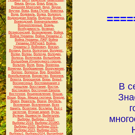
Виька
,
Вкусы
,
Влад
,
Власть
,
Внешняя Монголия
,
Внук
,
Внуки
,
Внучки
,
Вова
,
Вова Путин
,
Вовочка
,
Вода
,
Водевиль
,
Водка
,
Водород
,
====
Водородная бомба
,
Водочка
,
Водяра
,
Воеводский
,
Военачальники
,
Военнопленные
,
Вождь
,
Возбудимость
,
Возврат
,
Вознесенский
,
Возрождение
,
Война
,
Война Украины
,
Война Украины-2
,
Война Украины. ЛЖР
,
Война
Украины.ЛЖРнов3
,
Война-
Украины-3
,
Войнович
,
Вокзал
,
Воланд
,
Волга
,
Волгоград
,
Волдерс
,
Волки
,
Волны
,
Вологда
,
Володин
,
Волосы
,
Волочкова
,
Волшебник
,
Волшебник Изумрудного города
,
Вольтер
,
Воля
,
Вонь
,
Вонючка
,
Вонючки
,
Воображение
,
Вооружение
,
Вопрос
,
Вопросы
,
Вор
,
Воробей
,
Воробьянинов
,
Воровство
,
Воронеж
,
Ворота
,
Ворошилов
,
Воры
,
Ворьё
,
Воскресенье
,
Воспоминания о
В с
прошлом
,
Восстание
,
Восток
,
Востоковед
,
Восточная Европа
,
Восточное
,
Воцерковление
,
Вошак
,
Зна
Воши
,
Вошь. Мишка скотина
,
Вперде
,
Враги
,
Врангель
,
Врачи
,
Врубель
,
Вселенная
,
Вселеннная
,
Всех
г
банить
,
Всортире
,
Всхлипы
,
Всё с
заглотом
,
Вторая армия
,
Вузы
,
Вулкан
,
Вшивости
,
Выбегалло
,
много
Выборы
,
Выборы - 2018
,
Выборы-2018
,
Выборы-2018Ю
,
Выборы-2020
,
Выборы-2021
,
Выборы-2023
,
Выборы-2024
,
Выборы1
,
Выборы2024
,
Выгребная