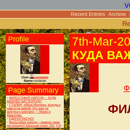
v
Recent Entries
Archive
Re
Profile
7th-Mar-2
КУДА ВА
User:
veniamin
Name:
veniamin
Ф
Page Summary
·
ФИЛОСОФИЯ НАРОДУ -- КУДА
ВАЖНЕЕ КИСЛОРОДУ!
ФИ
·
СТАЛИН, ебёна Матрёна, всегда и
навсегда живой! Это вам не
мёртвого мёртвее — Ленин в
Мавзолее.
·
ЕДИНОГЛАСНО!
·
Философия народу---важнее даже
кислороду!!! Шекспир сонет 155.
[+2]