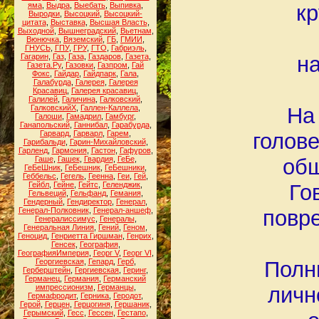
яма
,
Выдра
,
Выебать
,
Выпивка
,
кр
Выродки
,
Высоцкий
,
Высоцкий-
цитата
,
Выставка
,
Высшая Власть
,
Выходной
,
Вышнеградский
,
Вьетнам
,
Вюнючка
,
Вяземский
,
ГБ
,
ГМИИ
,
ГНУСЬ
,
ГПУ
,
ГРУ
,
ГТО
,
Габриэль
,
Гагарин
,
Газ
,
Газа
,
Газдаров
,
Газета
,
на
Газета.Ру
,
Газовки
,
Газпром
,
Гай
Фокс
,
Гайдар
,
Гайдпарк
,
Гала
,
Галабурда
,
Галерея
,
Галерея
Красавиц
,
Галерея красавиц
,
Галилей
,
Галичина
,
Галковский
,
ГалковскийХ
,
Галлен-Каллела
,
На
Галоши
,
Гамадрил
,
Гамбург
,
Ганапольский
,
Ганнибал
,
Гарабурда
,
Гарвард
,
Гарварл
,
Гарем
,
голове
Гарибальди
,
Гарин-Михайловский
,
Гарленд
,
Гармония
,
Гастон
,
Гафуров
,
Гаше
,
Гашек
,
Гвардия
,
ГеБе
,
общ
ГеБеШник
,
ГеБешник
,
ГеБешники
,
Геббельс
,
Гегель
,
Геенна
,
Геи
,
Гей
,
Гейбл
,
Гейне
,
Гейтс
,
Геленджик
,
Го
Гельвеций
,
Гельфанд
,
Гемания
,
Гендерный
,
Гендиректор
,
Генерал
,
Генерал-Полковник
,
Генерал-аншеф
,
повр
Генералиссимус
,
Генералы
,
Генеральная Линия
,
Гений
,
Геном
,
Геноцид
,
Генриетта Гиршман
,
Генрих
,
Генсек
,
География
,
ГеографияИмперия
,
Георг V
,
Георг VI
,
Георгиевская
,
Гепард
,
Герб
,
Полн
Герберштейн
,
Гергиевская
,
Геринг
,
Германец
,
Германия
,
Германский
импрессионизм
,
Германцы
,
личн
Гермафродит
,
Герника
,
Геродот
,
Герой
,
Герцен
,
Герцогиня
,
Гершаник
,
Герымский
,
Гесс
,
Гессен
,
Гестапо
,