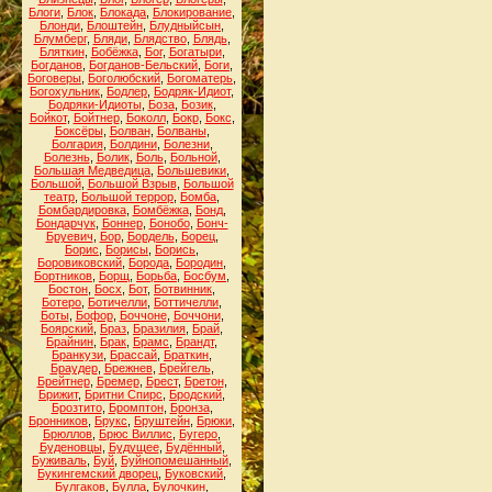
Блоги
,
Блок
,
Блокада
,
Блокирование
,
Блонди
,
Блоштейн
,
Блудныйсын
,
Блумберг
,
Бляди
,
Блядство
,
Блядь
,
Бляткин
,
Бобёжка
,
Бог
,
Богатыри
,
Богданов
,
Богданов-Бельский
,
Боги
,
Боговеры
,
Боголюбский
,
Богоматерь
,
Богохульник
,
Бодлер
,
Бодряк-Идиот
,
Бодряки-Идиоты
,
Боза
,
Бозик
,
Бойкот
,
Бойтнер
,
Боколл
,
Бокр
,
Бокс
,
Боксёры
,
Болван
,
Болваны
,
Болгария
,
Болдини
,
Болезни
,
Болезнь
,
Болик
,
Боль
,
Больной
,
Большая Медведица
,
Большевики
,
Большой
,
Большой Взрыв
,
Большой
театр
,
Большой террор
,
Бомба
,
Бомбардировка
,
Бомбёжка
,
Бонд
,
Бондарчук
,
Боннер
,
Бонобо
,
Бонч-
Бруевич
,
Бор
,
Бордель
,
Борец
,
Борис
,
Борисы
,
Борись
,
Боровиковский
,
Борода
,
Бородин
,
Бортников
,
Борщ
,
Борьба
,
Босбум
,
Бостон
,
Босх
,
Бот
,
Ботвинник
,
Ботеро
,
Ботичелли
,
Боттичелли
,
Боты
,
Бофор
,
Боччоне
,
Боччони
,
Боярский
,
Браз
,
Бразилия
,
Брай
,
Брайнин
,
Брак
,
Брамс
,
Брандт
,
Бранкузи
,
Брассай
,
Браткин
,
Браудер
,
Брежнев
,
Брейгель
,
Брейтнер
,
Бремер
,
Брест
,
Бретон
,
Брижит
,
Бритни Спирс
,
Бродский
,
Брозтито
,
Бромптон
,
Бронза
,
Бронников
,
Брукс
,
Бруштейн
,
Брюки
,
Брюллов
,
Брюс Виллис
,
Бугеро
,
Буденовцы
,
Будущее
,
Будённый
,
Буживаль
,
Буй
,
Буйнопомешанный
,
Букингемский дворец
,
Буковский
,
Булгаков
,
Булла
,
Булочкин
,