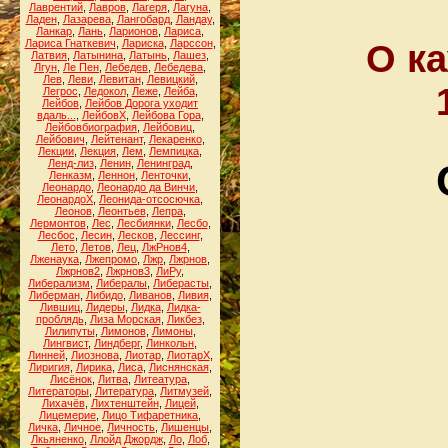
Лаврентий
,
Лавров
,
Лагеря
,
Лагуна
,
Ладен
,
Лазарева
,
Лангобард
,
Ландау
,
Ланкар
,
Лань
,
Ларионов
,
Лариса
,
Лариса Гнаткевич
,
Лариска
,
Ларссон
,
О ка
Латвия
,
Латынина
,
Латынь
,
Лашез
,
Лгун
,
Ле Пен
,
Лебедев
,
Лебедева
,
Лев
,
Леви
,
Левитан
,
Левицкий
,
Легрос
,
Ледокол
,
Леже
,
Лейба
,
Лейбов
,
Лейбов Дорога уходит
вдаль...
,
ЛейбовХ
,
Лейбова Гора
,
Лейбовбиография
,
Лейбовиц
,
Лейбович
,
Лейтенант
,
Лекаренко
,
Лекции
,
Лекция
,
Лем
,
Лемпицка
,
Ленд-лиз
,
Ленин
,
Ленинград
,
Ленказм
,
Леннон
,
Ленточки
,
Леонардо
,
Леонардо да Винчи
,
ЛеонардоХ
,
Леонида-отсосючка
,
Леонов
,
Леонтьев
,
Лепра
,
Лермонтов
,
Лес
,
Лесбиянки
,
Лесбо
,
Лесбос
,
Лесин
,
Лесков
,
Лессинг
,
Лето
,
Летов
,
Лец
,
ЛжРнов4
,
Лженаука
,
Лжепромо
,
Лжр
,
Лжрнов
,
Лжрнов2
,
Лжрнов3
,
ЛиРу
,
Либерализм
,
Либералы
,
Либерасты
,
Либерман
,
Либидо
,
Ливанов
,
Ливия
,
Лившиц
,
Лидеры
,
Лидка
,
Лидка-
проблядь
,
Лиза Морская
,
Ликбез
,
Лилипуты
,
Лимонов
,
Лимоны
,
Лингвист
,
Линдберг
,
Линкольн
,
Линней
,
Лиознова
,
Лиотар
,
ЛиотарХ
,
Лиригия
,
Лирика
,
Лиса
,
Лиснянская
,
Лисёнок
,
Литва
,
Литеатура
,
Литераторы
,
Литература
,
Литмузей
,
Лихачёв
,
Лихтенштейн
,
Лицей
,
Лицемерие
,
Лицо Тифаретника
,
Личка
,
Личное
,
Личность
,
Лишенцы
,
Лкьяненко
,
Ллойд Джордж
,
Ло
,
Лоб
,