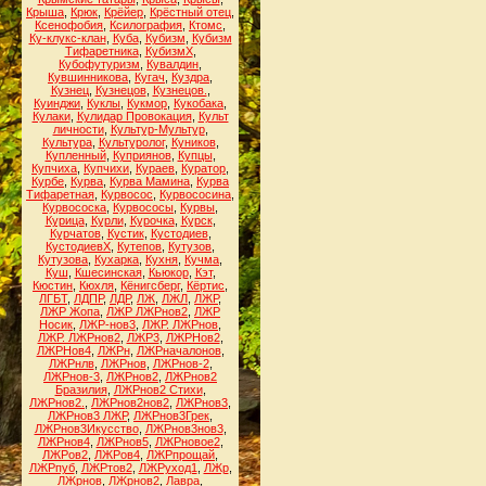
Крыша
,
Крюк
,
Крёйер
,
Крёстный отец
,
Ксенофобия
,
Ксилография
,
Ктомс
,
Ку-клукс-клан
,
Куба
,
Кубизм
,
Кубизм
Тифаретника
,
КубизмХ
,
Кубофутуризм
,
Кувалдин
,
Кувшинникова
,
Кугач
,
Куздра
,
Кузнец
,
Кузнецов
,
Кузнецов.
,
Куинджи
,
Куклы
,
Кукмор
,
Кукобака
,
Кулаки
,
Кулидар Провокация
,
Культ
личности
,
Культур-Мультур
,
Культура
,
Культуролог
,
Куников
,
Купленный
,
Куприянов
,
Купцы
,
Купчиха
,
Купчихи
,
Кураев
,
Куратор
,
Курбе
,
Курва
,
Курва Мамина
,
Курва
Тифаретная
,
Курвосос
,
Курвососина
,
Курвососка
,
Курвососы
,
Курвы
,
Курица
,
Курли
,
Курочка
,
Курск
,
Курчатов
,
Кустик
,
Кустодиев
,
КустодиевХ
,
Кутепов
,
Кутузов
,
Кутузова
,
Кухарка
,
Кухня
,
Кучма
,
Куш
,
Кшесинская
,
Кьюкор
,
Кэт
,
Кюстин
,
Кюхля
,
Кёнигсберг
,
Кёртис
,
ЛГБТ
,
ЛДПР
,
ЛДР
,
ЛЖ
,
ЛЖЛ
,
ЛЖР
,
ЛЖР Жопа
,
ЛЖР ЛЖРнов2
,
ЛЖР
Носик
,
ЛЖР-нов3
,
ЛЖР. ЛЖРнов
,
ЛЖР. ЛЖРнов2
,
ЛЖР3
,
ЛЖРНов2
,
ЛЖРНов4
,
ЛЖРн
,
ЛЖРначалонов
,
ЛЖРнлв
,
ЛЖРнов
,
ЛЖРнов-2
,
ЛЖРнов-3
,
ЛЖРнов2
,
ЛЖРнов2
Бразилия
,
ЛЖРнов2 Стихи
,
ЛЖРнов2.
,
ЛЖРнов2нов2
,
ЛЖРнов3
,
ЛЖРнов3 ЛЖР
,
ЛЖРнов3Грек
,
ЛЖРнов3Икусство
,
ЛЖРнов3нов3
,
ЛЖРнов4
,
ЛЖРнов5
,
ЛЖРновое2
,
ЛЖРов2
,
ЛЖРов4
,
ЛЖРпрощай
,
ЛЖРпуб
,
ЛЖРтов2
,
ЛЖРуход1
,
ЛЖр
,
ЛЖрнов
,
ЛЖрнов2
,
Лавра
,