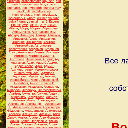
siblington
,
silencefactory
,
silly_sad
,
slut
,
snitch
,
soccer
,
souffleur
,
space
,
stomahin
,
sup
,
symbolith
,
theresa may
,
tiktok
,
tits
,
verbitsky
,
vip
,
vituhnovskaya
,
vitukhnovskaya
,
watermarks
,
whore
,
wieiner
,
youtube
,
yulya fridman
,
zim
,
zim_a
,
Ё
,
Ёксель
,
Ёршик
,
Аvla
,
АНУС
,
АТУ
,
АФОН
,
Абель
,
Аборт
,
Аборты
,
Абрамович
,
Абрамочкин
,
Абстракционизм
,
Абсурд
,
Авангард
,
Аватар
,
Аввакум
,
Авдеевка
,
Авель
,
Авиалинии
,
Авиация
,
Австралия
,
Австрия
,
Автомобили
,
Автопортрет
,
Автостоянка
,
Агадамов
,
Агафонов
,
Агент
,
Агентство
,
Агенты
,
Агитация
,
Агитпроп
,
Агитпроп Идиоты
,
Все ла
АгитпропХ
,
Агностики
,
Агрегат
,
Ад
,
Адагамов
,
Адам
,
АдамХ
,
Адамс
,
Аддис-Абеба
,
Адик
,
Админ
,
Администрация
,
Администрация
Живого Журнала.
,
Адмирал
,
Адоманис
,
Адюльтер
,
Азатий
,
Азербайджан
,
Азия
,
Айвазовский
,
Айзенберг
,
Айнзатцгруппа D
,
собс
Академизм
,
Академик
,
Академия
,
Акварель
,
Аквариум
,
Акнтисемитизм
,
Актёры
,
Акулетта
,
Акунин
,
Акцент
,
Акционизм
,
Аладжалов
,
Аламар
,
Албания
,
Алекс
,
Александер
,
Александр
,
Александр II
,
Александр
III
,
Александр Первый
,
Александра
Фёдоровна
,
Александров
,
Алексеева
,
Алексей
,
Алексенко
,
Алексий
,
Ален
Делон
,
Алена
,
Алжир
,
Алик Фридман
,
Алина
,
Алина-Пердюлина
,
Алиса
,
Во
Алкаш
,
Алкаши
,
Алкашка
,
Аллах
,
Аллигатор
,
Аллори
,
Алрами
,
Алчевск
,