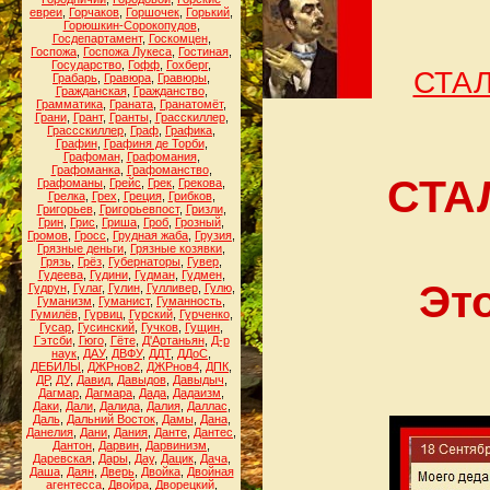
евреи
,
Горчаков
,
Горшочек
,
Горький
,
Горюшкин-Сорокопудов
,
Госдепартамент
,
Госкомцен
,
Госпожа
,
Госпожа Лукеса
,
Гостиная
,
Государство
,
Гофф
,
Гохберг
,
СТАЛ
Грабарь
,
Гравюра
,
Гравюры
,
Гражданская
,
Гражданство
,
Грамматика
,
Граната
,
Гранатомёт
,
Грани
,
Грант
,
Гранты
,
Грасскиллер
,
Грассскиллер
,
Граф
,
Графика
,
Графин
,
Графиня де Торби
,
Графоман
,
Графомания
,
Графоманка
,
Графоманство
,
СТАЛ
Графоманы
,
Грейс
,
Грек
,
Грекова
,
Грелка
,
Грех
,
Греция
,
Грибков
,
Григорьев
,
Григорьевпост
,
Гризли
,
Грин
,
Грис
,
Гриша
,
Гроб
,
Грозный
,
Громов
,
Гросс
,
Грудная жаба
,
Грузия
,
Грязные деньги
,
Грязные козявки
,
Грязь
,
Грёз
,
Губернаторы
,
Гувер
,
Гудеева
,
Гудини
,
Гудман
,
Гудмен
,
Эт
Гудрун
,
Гулаг
,
Гулин
,
Гулливер
,
Гулю
,
Гуманизм
,
Гуманист
,
Гуманность
,
Гумилёв
,
Гурвиц
,
Гурский
,
Гурченко
,
Гусар
,
Гусинский
,
Гучков
,
Гущин
,
Гэтсби
,
Гюго
,
Гёте
,
Д'Артаньян
,
Д-р
наук
,
ДАУ
,
ДВФУ
,
ДДТ
,
ДДоС
,
ДЕБИЛЫ
,
ДЖРнов2
,
ДЖРнов4
,
ДПК
,
ДР
,
ДУ
,
Давид
,
Давыдов
,
Давыдыч
,
Дагмар
,
Дагмара
,
Дада
,
Дадаизм
,
Даки
,
Дали
,
Далида
,
Далия
,
Даллас
,
Даль
,
Дальний Восток
,
Дамы
,
Дана
,
Данелия
,
Дани
,
Дания
,
Данте
,
Дантес
,
Дантон
,
Дарвин
,
Дарвинизм
,
Даревская
,
Дары
,
Дау
,
Дацик
,
Дача
,
Даша
,
Даян
,
Дверь
,
Двойка
,
Двойная
агентесса
,
Двойра
,
Дворецкий
,