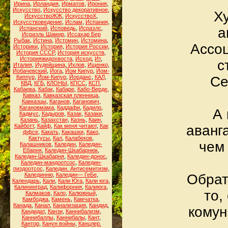
Ирина
,
Ирландия
,
Ирматов
,
Ирония
,
Искусство
,
Искусство декоративное
,
Х
ИскусствоЖЖ
,
ИскусствоХ
,
Искусствоведение
,
Ислам
,
Испания
,
Испанский
,
Исповедь
,
Исраэлс
,
а
Исраэль Шамир
,
Иссахар Бер
Рыбак
,
Истина
,
Истомин
,
Истомина
,
Ассо
Историки
,
История
,
История России
,
История СССР
,
История искусств
,
Историяжидохвоста
,
Исход
,
Ит
,
с
Италия
,
Иудейщина
,
Ихлов
,
Ищенко
,
Йобачевский
,
Йога
,
Йом Кипур
,
Йом-
Киппур
,
Йом-Кипур
,
Йорданс
,
КАЛ
,
Се
КВД
,
КГБ
,
КЛОНЫ
,
КПСС
,
КСП
,
Кабаева
,
Кабак
,
Кабаре
,
Кабо-Верде
,
Кавказ
,
Кавказская пленница
,
Кавказцы
,
Каганов
,
Каганович
,
Кагановмама
,
Каддафи
,
Кадило
,
А 
Кадмус
,
Кадыров
,
Казак
,
Казаки
,
Казань
,
Казахстан
,
Казнь
,
Каин
,
Кайботт
,
Кайф
,
Как меня читают
,
Как
аванг
ффсе
,
Какать
,
Какашки
,
Како
,
Кактусы
,
Кал
,
Калабеков
,
чем
Калашников
,
Каледин
,
Каледин-
Ебарня
,
Каледин-Шкабарнюк
,
Каледин-Шкабарня
,
Каледин-донос
,
Каледин-мандоотсос
,
Каледин-
пиздоотсос
,
Каледин. Антисемитизм
,
Калединню
,
Каледин— ГеБе
,
Обрат
Календарь
,
Кали
,
Кали Юга
,
Кали юга
,
Калининград
,
Калифорния
,
Калиюга
,
то,
Калмаков
,
Кало
,
Калюжный
,
Камбоджа
,
Камень
,
Камчатка
,
Канада
,
Канал
,
Канализация
,
Кандид
,
комун
Кандидат
,
Канзи
,
Каннибализм
,
Каннибаллы
,
Каннибалы
,
Кант
,
Кантор
,
Канун войны
,
Канцлер.