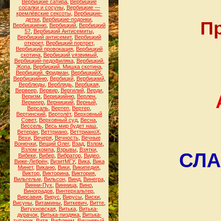
Вербицкие сатира
,
Вербицкие
сосалки и сосуны
,
Вербицкие —
кремлёвские сексоты
,
Вербицкие-
детки
,
Вербицкие-подонки
,
Пр
Вербицкиеню
,
Вербицкий
,
Вербицкий
57
,
Вербицкий Антисемиты
,
Вербицкий антисемит
,
Вербицкий
откроет
,
Вербицкий портрет
,
Вербицкий провокация
,
Вербицкий
скотина
,
Вербицкий уязвимый
,
Вербицкий-педофиляка
,
Вербицкий.
Жопа
,
Вербицкий. Мишка скотина
,
Вербицкий. Фридман
,
ВербицкийХ
,
Вербицкийню
,
Вербицкй
,
Вербицкмй
,
Верблюды
,
Верблядь
,
Вербцкая
,
Вервеер
,
Вервир
,
Вергилий
,
Верди
,
Веризм
,
Верицкийню
,
Верлен
,
Вермеер
,
Верницкий
,
Верный
,
Версаль
,
Вертеп
,
Вертер
,
Вертинский
,
Вертолёт
,
Верховный
Совет
,
Верховный суд
,
Весна
,
Вессель
,
Весь мир будет наш
,
Ветеран
,
Веттриано
,
ВеттрианоХ
,
Вехи
,
Вечеря
,
Вечность
,
Вечные
Вонючки
,
Вещий Олег
,
Взад
,
Взлом
,
Взлом компа
,
Взрывы
,
Взятки
,
СЛА
Вибеке
,
Вибер
,
Вибратор
,
Видео
,
Виже-Лебрён
,
ВизитМГУ
,
Вика
,
Вика
Минет
,
Виканю
,
Вики
,
Википедия
,
Виктор
,
Викторина
,
Виктория
,
Вильгельм
,
Вильсон
,
Винд
,
Винегра
,
Винни-Пух
,
Винница
,
Вино
,
Виноградов
,
Винтерхальтер
,
Вирсавия
,
Вирус
,
Вирусы
,
Виски
,
Висуны
,
Витамины
,
Виткевич
,
Витте
,
Витухновская
,
Витька
,
Витька-
дурачок
,
Витька-пиздяка
,
Витька-
тупарик
,
Витя
,
Вифлеем
,
Вишневый
,