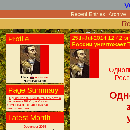
v
Recent Entries
Archive
Re
Profile
25th-Jul-2014 12:42 p
России уничтожает 
Одноп
Росс
User:
veniamin
Name:
veniamin
Page Summary
Одн
·
Однопиксельный шантаж вместе с
закрытием ЛЖР для России
уничтожает Тифаретник как
значимый сайт.
Latest Month
December 2035