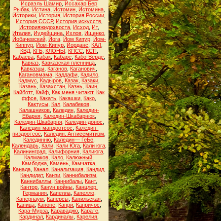
Исраэль Шамир
,
Иссахар Бер
Рыбак
,
Истина
,
Истомин
,
Истомина
,
Историки
,
История
,
История России
,
История СССР
,
История искусств
,
Историяжидохвоста
,
Исход
,
Ит
,
Италия
,
Иудейщина
,
Ихлов
,
Ищенко
,
Йобачевский
,
Йога
,
Йом Кипур
,
Йом-
Киппур
,
Йом-Кипур
,
Йорданс
,
КАЛ
,
КВД
,
КГБ
,
КЛОНЫ
,
КПСС
,
КСП
,
Кабаева
,
Кабак
,
Кабаре
,
Кабо-Верде
,
Кавказ
,
Кавказская пленница
,
Кавказцы
,
Каганов
,
Каганович
,
Кагановмама
,
Каддафи
,
Кадило
,
Кадмус
,
Кадыров
,
Казак
,
Казаки
,
Казань
,
Казахстан
,
Казнь
,
Каин
,
Кайботт
,
Кайф
,
Как меня читают
,
Как
ффсе
,
Какать
,
Какашки
,
Како
,
Кактусы
,
Кал
,
Калабеков
,
Калашников
,
Каледин
,
Каледин-
Ебарня
,
Каледин-Шкабарнюк
,
Каледин-Шкабарня
,
Каледин-донос
,
Каледин-мандоотсос
,
Каледин-
пиздоотсос
,
Каледин. Антисемитизм
,
Калединню
,
Каледин— ГеБе
,
Календарь
,
Кали
,
Кали Юга
,
Кали юга
,
Калининград
,
Калифорния
,
Калиюга
,
Калмаков
,
Кало
,
Калюжный
,
Камбоджа
,
Камень
,
Камчатка
,
Канада
,
Канал
,
Канализация
,
Кандид
,
Кандидат
,
Канзи
,
Каннибализм
,
Каннибаллы
,
Каннибалы
,
Кант
,
Кантор
,
Канун войны
,
Канцлер.
Германия
,
Капелла
,
Капелло
,
Капернаум
,
Каперсы
,
Капильская
,
Капица
,
Капоне
,
Капри
,
Капричос
,
Кара-Мурза
,
Караваджо
,
Карате
,
Кардинал
,
Кардиналы
,
Карелия
,