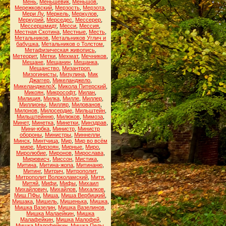
Мень
,
Меньшевик
,
Меньшов
,
Мережковский
,
Мерзость
,
Мерзота
,
Мери Лу
,
Меркель
,
Меркулов
,
Меркурий
,
Мерседес
,
Мессерер
,
Мессершмидт
,
Месси
,
Мессия
,
Местная Скотина
,
Местные
,
Месть
,
Метальников
,
Метальников Углич и
бабушка
,
Метальников о Толстом
,
Метафизическая живопись
,
Метеорит
,
Метки
,
Мехмат
,
Мечников
,
Мещане
,
Мещанин
,
Мещанка
,
Мещанство
,
Мизантроп
,
Мизогинисты
,
Мизулина
,
Мик
Джаггер
,
Микеланджело
,
МикеланджелоХ
,
Микола Питерский
,
Микоян
,
Микрософт
,
Милан
,
Милиция
,
Милка
,
Милле
,
Миллер
,
Миллионы
,
Милляр
,
Милованов
,
Милонов
,
Милосердие
,
Мильштейн
,
Мильштейнню
,
Милюков
,
Мимоза
,
Минет
,
Минетка
,
Минетки
,
Минздрав
,
Мини-юбка
,
Министр
,
Министр
обороны
,
Министры
,
Миннелли
,
Минск
,
Минтчица
,
Мир
,
Мир во всём
мире
,
Мирзоян
,
Мирные
,
Миро
,
Миролюбие
,
Миронов
,
Мирослава
,
Мирювисч
,
Миссон
,
Мистика
,
Митина
,
Митина-жопа
,
Митинаню
,
Митинг
,
Митрич
,
Митрополит
,
Митрополит Волоколамский
,
Митя
,
Митяй
,
Мифи
,
Мифы
,
Михаил
Михайлович
,
Михайлов
,
Михалков
,
Миш.ПФы
,
Миша
,
Миша Вербицкий
,
Мишака
,
Мишель
,
Мишенька
,
Мишка
,
Мишка Вазелин
,
Мишка Вазелинов
,
Мишка Малаейкин
,
Мишка
Малафейкин
,
Мишка Малофей
,
Мишка Малофейкин
,
Мишка Педы
,