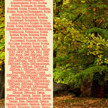
Кувшинникова
,
Кугач
,
Куздра
,
Кузнец
,
Кузнецов
,
Кузнецов.
,
Куинджи
,
Куклы
,
Кукмор
,
Кукобака
,
Кулаки
,
Кулидар Провокация
,
Культ
личности
,
Культур-Мультур
,
Культура
,
Культуролог
,
Куников
,
Купленный
,
Куприянов
,
Купцы
,
Купчиха
,
Купчихи
,
Кураев
,
Куратор
,
Курбе
,
Курва
,
Курва Мамина
,
Курва
Тифаретная
,
Курвосос
,
Курвососина
,
Курвососка
,
Курвососы
,
Курвы
,
Курица
,
Курли
,
Курочка
,
Курск
,
Курчатов
,
Кустик
,
Кустодиев
,
КустодиевХ
,
Кутепов
,
Кутузов
,
Кутузова
,
Кухарка
,
Кухня
,
Кучма
,
Куш
,
Кшесинская
,
Кьюкор
,
Кэт
,
Кюстин
,
Кюхля
,
Кёнигсберг
,
Кёртис
,
ЛГБТ
,
ЛДПР
,
ЛДР
,
ЛЖ
,
ЛЖЛ
,
ЛЖР
,
ЛЖР Жопа
,
ЛЖР ЛЖРнов2
,
ЛЖР
Носик
,
ЛЖР-нов3
,
ЛЖР. ЛЖРнов
,
ЛЖР. ЛЖРнов2
,
ЛЖР3
,
ЛЖРНов2
,
ЛЖРНов4
,
ЛЖРн
,
ЛЖРначалонов
,
ЛЖРнлв
,
ЛЖРнов
,
ЛЖРнов-2
,
ЛЖРнов-3
,
ЛЖРнов2
,
ЛЖРнов2
Бразилия
,
ЛЖРнов2 Стихи
,
ЛЖРнов2.
,
ЛЖРнов2нов2
,
ЛЖРнов3
,
ЛЖРнов3 ЛЖР
,
ЛЖРнов3Грек
,
ЛЖРнов3Икусство
,
ЛЖРнов3нов3
,
ЛЖРнов4
,
ЛЖРнов5
,
ЛЖРновое2
,
ЛЖРов2
,
ЛЖРов4
,
ЛЖРпрощай
,
ЛЖРпуб
,
ЛЖРтов2
,
ЛЖРуход1
,
ЛЖр
,
ЛЖрнов
,
ЛЖрнов2
,
Лавра
,
Лаврентий
,
Лавров
,
Лагеря
,
Лагуна
,
Ладен
,
Лазарева
,
Лангобард
,
Ландау
,
Ланкар
,
Лань
,
Ларионов
,
Лариса
,
Лариса Гнаткевич
,
Лариска
,
Ларссон
,
Латвия
,
Латынина
,
Латынь
,
Лашез
,