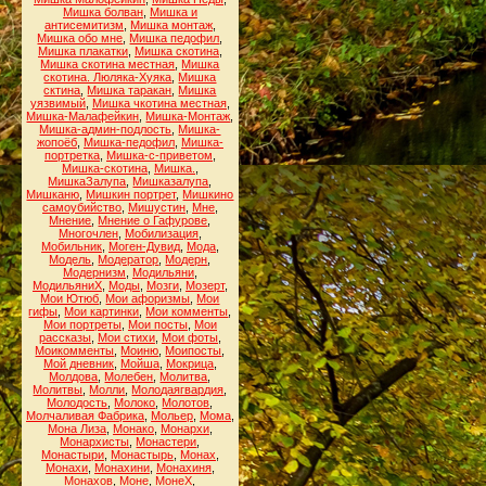
Мишка болван
,
Мишка и
антисемитизм
,
Мишка монтаж
,
Мишка обо мне
,
Мишка педофил
,
Мишка плакатки
,
Мишка скотина
,
Мишка скотина местная
,
Мишка
скотина. Люляка-Хуяка
,
Мишка
сктина
,
Мишка таракан
,
Мишка
уязвимый
,
Мишка чкотина местная
,
Мишка-Малафейкин
,
Мишка-Монтаж
,
Мишка-админ-подлость
,
Мишка-
жопоёб
,
Мишка-педофил
,
Мишка-
портретка
,
Мишка-с-приветом
,
Мишка-скотина
,
Мишка.
,
МишкаЗалупа
,
Мишказалупа
,
Мишканю
,
Мишкин портрет
,
Мишкино
самоубийство
,
Мишустин
,
Мне
,
Мнение
,
Мнение о Гафурове
,
Многочлен
,
Мобилизация
,
Мобильник
,
Моген-Дувид
,
Мода
,
Модель
,
Модератор
,
Модерн
,
Модернизм
,
Модильяни
,
МодильяниХ
,
Моды
,
Мозги
,
Мозерт
,
Мои Ютюб
,
Мои афоризмы
,
Мои
гифы
,
Мои картинки
,
Мои комменты
,
Мои портреты
,
Мои посты
,
Мои
рассказы
,
Мои стихи
,
Мои фоты
,
Моикомменты
,
Моиню
,
Моипосты
,
Мой дневник
,
Мойша
,
Мокрица
,
Молдова
,
Молебен
,
Молитва
,
Молитвы
,
Молли
,
Молодаягвардия
,
Молодость
,
Молоко
,
Молотов
,
Молчаливая Фабрика
,
Мольер
,
Мома
,
Мона Лиза
,
Монако
,
Монархи
,
Монархисты
,
Монастери
,
Монастыри
,
Монастырь
,
Монах
,
Монахи
,
Монахини
,
Монахиня
,
Монахов
,
Моне
,
МонеХ
,