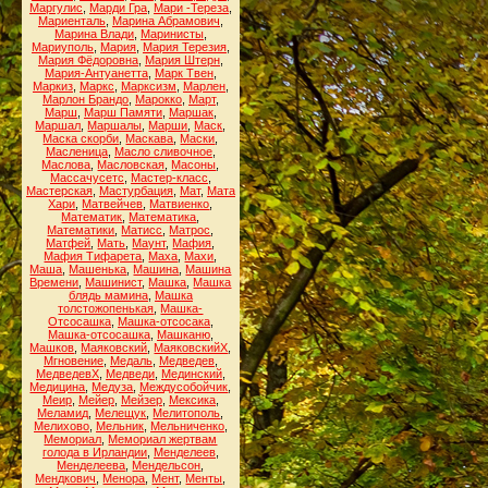
Маргулис
,
Марди Гра
,
Мари -Тереза
,
Мариенталь
,
Марина Абрамович
,
Марина Влади
,
Маринисты
,
Мариуполь
,
Мария
,
Мария Терезия
,
Мария Фёдоровна
,
Мария Штерн
,
Мария-Антуанетта
,
Марк Твен
,
Маркиз
,
Маркс
,
Марксизм
,
Марлен
,
Марлон Брандо
,
Марокко
,
Март
,
Марш
,
Марш Памяти
,
Маршак
,
Маршал
,
Маршалы
,
Марши
,
Маск
,
Маска скорби
,
Маскава
,
Маски
,
Масленица
,
Масло сливочное
,
Маслова
,
Масловская
,
Масоны
,
Массачусетс
,
Мастер-класс
,
Мастерская
,
Мастурбация
,
Мат
,
Мата
Хари
,
Матвейчев
,
Матвиенко
,
Математик
,
Математика
,
Математики
,
Матисс
,
Матрос
,
Матфей
,
Мать
,
Маунт
,
Мафия
,
Мафия Тифарета
,
Маха
,
Махи
,
Маша
,
Машенька
,
Машина
,
Машина
Времени
,
Машинист
,
Машка
,
Машка
блядь мамина
,
Машка
толстожопенькая
,
Машка-
Отсосашка
,
Машка-отсосака
,
Машка-отсосашка
,
Машканю
,
Машков
,
Маяковский
,
МаяковскийХ
,
Мгновение
,
Медаль
,
Медведев
,
МедведевХ
,
Медведи
,
Мединский
,
Медицина
,
Медуза
,
Междусобойчик
,
Меир
,
Мейер
,
Мейзер
,
Мексика
,
Меламид
,
Мелещук
,
Мелитополь
,
Мелихово
,
Мельник
,
Мельниченко
,
Мемориал
,
Мемориал жертвам
голода в Ирландии
,
Менделеев
,
Менделеева
,
Мендельсон
,
Мендкович
,
Менора
,
Мент
,
Менты
,