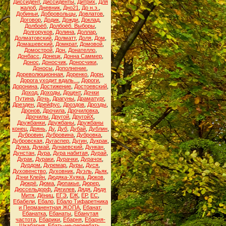
Диссидент
,
Диссиденты
,
Дитрих
,
Для
жалоб
,
Дневник
,
Дно21
,
До н.э.
,
Добиньи
,
Добровольцы
,
Довлатов
,
Договор
,
Додик
,
Дожди
,
Доклад
,
Долбоёб
,
Долбоёб. Выборы
,
Долгоруков
,
Долина
,
Доллар
,
Долматовский
,
Долматт
,
Доля
,
Дом
,
Домашевский
,
Домкрат
,
Домовой
,
Домострой
,
Дон
,
Донателло
,
Донбасс
,
Донецк
,
Донна Саммер
,
Донос
,
Доносчик
,
Доносчики
,
Доносы
,
Дополнение
,
Дореволюционная
,
Доренко
,
Дорн
,
Дорога уходит вдаль...
,
Дороги
,
Доронина
,
Достижение
,
Достоевский
,
Доход
,
Доходы
,
Доцент
,
Дочки
Путина
,
Дочь
,
Драгуны
,
Драматург
,
Дрезден
,
Дрейфус
,
Дроздов
,
Дрозды
,
Дронов
,
Дрочила
,
Дрочиловка
,
Дрочилы
,
Другой
,
ДругойХ
,
Дружбанки
,
Дружбаны
,
Дружбаны
конец
,
Дрянь
,
Ду
,
Дуб
,
Дубай
,
Дублин
,
Дубровин
,
Дубровина
,
Дубровка
,
Дубровская
,
Дугаспер
,
Дугин
,
Дукрак
,
Дума
,
Думай
,
Дунаевский
,
Дункан
,
Дунстан
,
Дура
,
Дура набитая
,
Дурай
,
Дурак
,
Дураки
,
Дурачки
,
Дурачок
,
Дурдом
,
Дуремар
,
Дуры
,
Дуся
,
Духовенство
,
Духовник
,
Дуэль
,
Дьяк
,
Дэни Клейн
,
Дюдяка-Хуяка
,
Дюков
,
Дюкрё
,
Дюма
,
Дюпакье
,
Дюрер
,
Дюссельдорф
,
Дягилев
,
Дядя
,
Дядя
Митя
,
Дёниц
,
ЕГЭ
,
ЕЖ
,
ЕР
,
ЕС
,
Ебабели
,
Ебало
,
Ебало Тифаретника
и Перманентная ЖОПА
,
Ебанат
,
Ебанатка
,
Ебанаты
,
Ебанутая
частота
,
Ебарики
,
Ебарня
,
Ебарня-
Шкабарня
,
Ебать-не-переебать
,