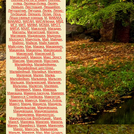
хуяка
,
Люляка=Хуяка
,
Люляч
,
Люмьер
,
Люстрация
,
Люццифер
,
Лягушатник
,
Лягушка
,
Лялёк
,
Ляпис-
Трубецкой
,
Ляпкало
,
Лёлик
,
Лёха
,
Лёша-свинья-хороша
,
М
,
МАКАКА
,
МАКАКО
,
МАТАН
,
МАТАНючки
,
МВД
,
МГУ
,
МИТ
,
МИФИ
,
МОМА
,
МРОТ
,
МФТИ
,
МХАТ
,
Мавзолей
,
Магадан
,
Магнаты
,
Магнитский
,
Магнум
,
Магомаев
,
Мадовошки
,
Мадонна
,
Мазохист
,
Маиуполь
,
Май
,
Майдан
,
Майерс
,
Майков
,
Майн Кампф
,
Майсурян
,
Мак
,
Макака
,
Макаревич
,
Макарова
,
Макароны
,
Маковецкий
,
Маковский
,
Маковский В
,
МаковскийХ
,
Макрон
,
Макс Эрнст
,
Максим
,
Максимов
,
Макспарк
,
Малафейка
,
Малафейкины
,
Малафейные шестёрки.
,
Малафейный
,
Малафья
,
Малевич
,
Маленков
,
Малер
,
Малка
,
Малофейкин
,
Мальвина
,
Мальгин
,
Мальцев
,
Мальчевский
,
Мальчик
,
Мальчиш
,
Малютин
,
Малявин
,
МалявинХ
,
Мама
,
Мамаша
,
Мамашка
,
Мамина паскуда
,
Маммен
,
Маммуся Стребкова
,
Мамонтов
,
Мамочка
,
Мамуся
,
Мамуся Хуйла
,
Мамут
,
Манда
,
Мандела
,
Мандель
,
Мандельштам
,
Мандовошка
,
Мандовошки
,
Мандовошкина
,
Мандолина
,
Мандоотсос
,
Мандохвостов-Вербуёцкий.
,
Мане
,
МанеХ
,
Манежка
,
Манизер
,
Манила
,
Манин
,
Манифест
,
Мания
,
Манкунян
,
Манос
,
Мануэль
,
Маньеризм
,
Маньяк
,
Манюня
,
Мао
,
Мао Цзэдун
,