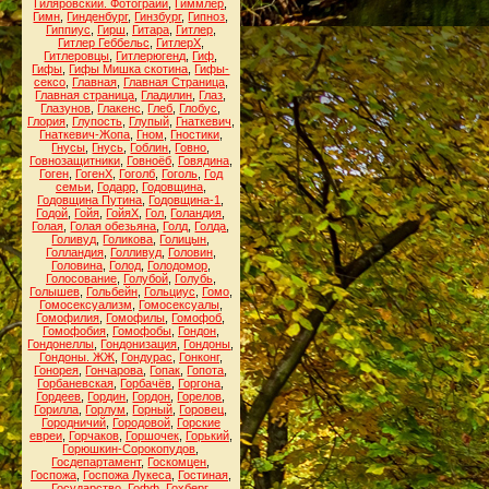
Гиляровский. Фотограии
,
Гиммлер
,
Гимн
,
Гинденбург
,
Гинзбург
,
Гипноз
,
Гиппиус
,
Гирш
,
Гитара
,
Гитлер
,
Гитлер Геббельс
,
ГитлерХ
,
Гитлеровцы
,
Гитлерюгенд
,
Гиф
,
Гифы
,
Гифы Мишка скотина
,
Гифы-
сексо
,
Главная
,
Главная Страница
,
Главная страница
,
Гладилин
,
Глаз
,
Глазунов
,
Глакенс
,
Глеб
,
Глобус
,
Глория
,
Глупость
,
Глупый
,
Гнаткевич
,
Гнаткевич-Жопа
,
Гном
,
Гностики
,
Гнусы
,
Гнусь
,
Гоблин
,
Говно
,
Говнозащитники
,
Говноёб
,
Говядина
,
Гоген
,
ГогенХ
,
Гоголб
,
Гоголь
,
Год
семьи
,
Годарр
,
Годовщина
,
Годовщина Путина
,
Годовщина-1
,
Годой
,
Гойя
,
ГойяХ
,
Гол
,
Голандия
,
Голая
,
Голая обезьяна
,
Голд
,
Голда
,
Голивуд
,
Голикова
,
Голицын
,
Голландия
,
Голливуд
,
Головин
,
Головина
,
Голод
,
Голодомор
,
Голосование
,
Голубой
,
Голубь
,
Голышев
,
Гольбейн
,
Гольциус
,
Гомо
,
Гомосексуализм
,
Гомосексуалы
,
Гомофилия
,
Гомофилы
,
Гомофоб
,
Гомофобия
,
Гомофобы
,
Гондон
,
Гондонеллы
,
Гондонизация
,
Гондоны
,
Гондоны. ЖЖ
,
Гондурас
,
Гонконг
,
Гонорея
,
Гончарова
,
Гопак
,
Гопота
,
Горбаневская
,
Горбачёв
,
Горгона
,
Гордеев
,
Гордин
,
Гордон
,
Горелов
,
Горилла
,
Горлум
,
Горный
,
Горовец
,
Городничий
,
Городовой
,
Горские
евреи
,
Горчаков
,
Горшочек
,
Горький
,
Горюшкин-Сорокопудов
,
Госдепартамент
,
Госкомцен
,
Госпожа
,
Госпожа Лукеса
,
Гостиная
,
Государство
,
Гофф
,
Гохберг
,