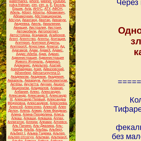
Через 
watermarks
,
whore
,
wieiner
,
youtube
,
yulya fridman
,
zim
,
zim_a
,
Ё
,
Ёксель
,
Ёршик
,
Аvla
,
АНУС
,
АТУ
,
АФОН
,
Абель
,
Аборт
,
Аборты
,
Абрамович
,
Абрамочкин
,
Абстракционизм
,
Абсурд
,
Авангард
,
Аватар
,
Аввакум
,
Авдеевка
,
Авель
,
Авиалинии
,
Одно
Авиация
,
Австралия
,
Австрия
,
Автомобили
,
Автопортрет
,
Автостоянка
,
Агадамов
,
Агафонов
,
з
Агент
,
Агентство
,
Агенты
,
Агитация
,
Агитпроп
,
Агитпроп Идиоты
,
АгитпропХ
,
Агностики
,
Агрегат
,
Ад
,
к
Адагамов
,
Адам
,
АдамХ
,
Адамс
,
Аддис-Абеба
,
Адик
,
Админ
,
Администрация
,
Администрация
Живого Журнала.
,
Адмирал
,
Адоманис
,
Адюльтер
,
Азатий
,
Азербайджан
,
Азия
,
Айвазовский
,
Айзенберг
,
Айнзатцгруппа D
,
Академизм
,
Академик
,
Академия
,
====
Акварель
,
Аквариум
,
Акнтисемитизм
,
Актёры
,
Акулетта
,
Акунин
,
Акцент
,
Акционизм
,
Аладжалов
,
Аламар
,
Албания
,
Алекс
,
Александер
,
Александр
,
Александр II
,
Александр
Ко
III
,
Александр Первый
,
Александра
Фёдоровна
,
Александров
,
Алексеева
,
Тифаре
Алексей
,
Алексенко
,
Алексий
,
Ален
Делон
,
Алена
,
Алжир
,
Алик Фридман
,
Алина
,
Алина-Пердюлина
,
Алиса
,
Алкаш
,
Алкаши
,
Алкашка
,
Аллах
,
Аллигатор
,
Аллори
,
Алрами
,
Алчевск
,
фекаль
Аль Пачино
,
Аль-Джазира
,
Аль-
Каида
,
Альба
,
Альбац
,
Альберт
,
Альберт I
,
Альма-Тадема
,
Альпер
,
без мал
Альпер-отсосун
,
Альтман
,
АльтманХ
,
Альфа
,
Аляска
,
Алёша
,
Алёшка
,