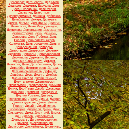
Дегенерат
,
Дегенераты
,
Дед Митя
,
Дедищев
,
Дедмитя
,
Дедушка
,
Деев
,
Деев Шкабарнюк
,
Дезентерия
,
Дезертир
,
Дезертиры
,
Дезинформация
,
Дейнека
,
ДейнекаХ
,
Декабристы
,
Декарт
,
Делакруа
,
Делон
,
Дельво
,
Дельфины
,
Делягин
,
Демагогия
,
Деми Мур
,
Демидов
,
Демидова
,
Демография
,
Демократия
,
Демонстрация
,
Дени
,
Деникин
,
Денисова
,
День Победы
,
День
России
,
День памяти жертв
Холокоста
,
День рождения
,
Деньги
,
Деньрождения
,
Депардье
,
Депортация
,
Депрессия
,
Деревня
,
Держава
,
Державы
,
Дерибасовская
,
Дерипаска
,
Деркович
,
Дерьмо
,
Дерьмо-Стейнкрауз
,
Детдом
,
Детектив
,
Дети
,
Дети Украины
,
Детки
,
Деткоёбы
,
Детоторговец
,
Детсад
,
Детская смертность
,
Дефицит
,
Дешёвка
,
Джаз
,
Джанго
,
Джеймс
,
Джейн Пауэлл
,
Джейн Сеймур
,
Джентельмен
,
Джентилески
,
Джентльмен
,
Джефферсон
,
Джимми
,
Джина
,
Джо Пеши
,
Джобс
,
Джоконда
,
Джонсон
,
Джоплинг
,
Джорджоне
,
Джулио Романо
,
Дзагоев
,
Дзержинский
,
Дзюдо
,
Диана
,
Диарея
,
Дивная церковь
,
Дивов
,
Диета
Привет
,
Дизайн
,
Дизайнюхер
,
Дизентерия
,
Дизраэли
,
Дикий
,
Дикс
,
Диктатура
,
Дима
,
Димитрий
,
Димка
,
Дин
,
Диплом
,
Дипломатия
,
Дипломаты
,
Дипломированная
,
Дирижёр
,
Дискриминация
,
Дискуссия
,
Диснейленд
,
Диспетчер
,