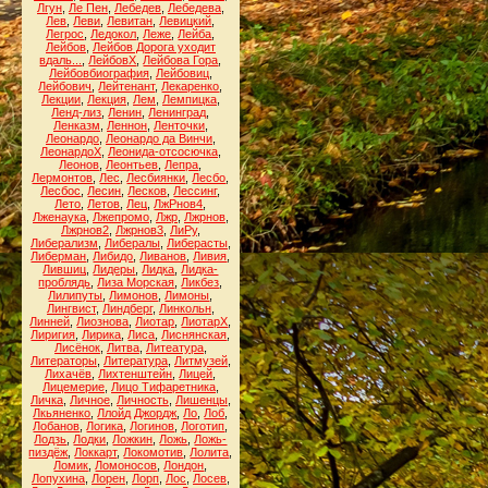
Лгун
,
Ле Пен
,
Лебедев
,
Лебедева
,
Лев
,
Леви
,
Левитан
,
Левицкий
,
Легрос
,
Ледокол
,
Леже
,
Лейба
,
Лейбов
,
Лейбов Дорога уходит
вдаль...
,
ЛейбовХ
,
Лейбова Гора
,
Лейбовбиография
,
Лейбовиц
,
Лейбович
,
Лейтенант
,
Лекаренко
,
Лекции
,
Лекция
,
Лем
,
Лемпицка
,
Ленд-лиз
,
Ленин
,
Ленинград
,
Ленказм
,
Леннон
,
Ленточки
,
Леонардо
,
Леонардо да Винчи
,
ЛеонардоХ
,
Леонида-отсосючка
,
Леонов
,
Леонтьев
,
Лепра
,
Лермонтов
,
Лес
,
Лесбиянки
,
Лесбо
,
Лесбос
,
Лесин
,
Лесков
,
Лессинг
,
Лето
,
Летов
,
Лец
,
ЛжРнов4
,
Лженаука
,
Лжепромо
,
Лжр
,
Лжрнов
,
Лжрнов2
,
Лжрнов3
,
ЛиРу
,
Либерализм
,
Либералы
,
Либерасты
,
Либерман
,
Либидо
,
Ливанов
,
Ливия
,
Лившиц
,
Лидеры
,
Лидка
,
Лидка-
проблядь
,
Лиза Морская
,
Ликбез
,
Лилипуты
,
Лимонов
,
Лимоны
,
Лингвист
,
Линдберг
,
Линкольн
,
Линней
,
Лиознова
,
Лиотар
,
ЛиотарХ
,
Лиригия
,
Лирика
,
Лиса
,
Лиснянская
,
Лисёнок
,
Литва
,
Литеатура
,
Литераторы
,
Литература
,
Литмузей
,
Лихачёв
,
Лихтенштейн
,
Лицей
,
Лицемерие
,
Лицо Тифаретника
,
Личка
,
Личное
,
Личность
,
Лишенцы
,
Лкьяненко
,
Ллойд Джордж
,
Ло
,
Лоб
,
Лобанов
,
Логика
,
Логинов
,
Логотип
,
Лодзь
,
Лодки
,
Ложкин
,
Ложь
,
Ложь-
пиздёж
,
Локкарт
,
Локомотив
,
Лолита
,
Ломик
,
Ломоносов
,
Лондон
,
Лопухина
,
Лорен
,
Лорп
,
Лос
,
Лосев
,