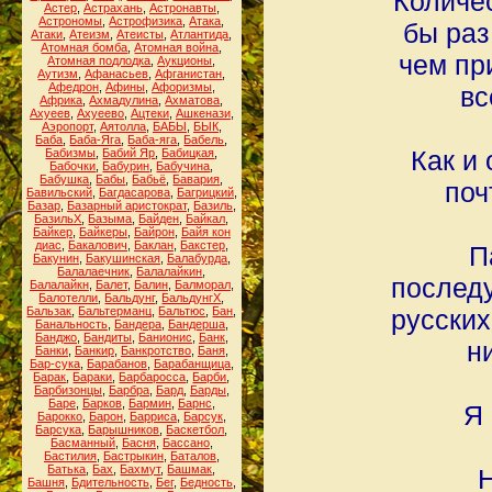
Количес
Астер
,
Астрахань
,
Астронавты
,
Астрономы
,
Астрофизика
,
Атака
,
бы раз
Атаки
,
Атеизм
,
Атеисты
,
Атлантида
,
Атомная бомба
,
Атомная война
,
чем пр
Атомная подлодка
,
Аукционы
,
Аутизм
,
Афанасьев
,
Афганистан
,
Афедрон
,
Афины
,
Афоризмы
,
вс
Африка
,
Ахмадулина
,
Ахматова
,
Ахуеев
,
Ахуеево
,
Ацтеки
,
Ашкенази
,
Аэропорт
,
Аятолла
,
БАБЫ
,
БЫК
,
Баба
,
Баба-Яга
,
Баба-яга
,
Бабель
,
Как и
Бабизмы
,
Бабий Яр
,
Бабицкая
,
Бабочки
,
Бабурин
,
Бабучина
,
Бабушка
,
Бабы
,
Бабьё
,
Бавария
,
поч
Бавильский
,
Багдасарова
,
Багрицкий
,
Базар
,
Базарный аристократ
,
Базиль
,
БазильХ
,
Базыма
,
Байден
,
Байкал
,
Байкер
,
Байкеры
,
Байрон
,
Байя кон
диас
,
Бакалович
,
Баклан
,
Бакстер
,
П
Бакунин
,
Бакушинская
,
Балабурда
,
Балалаечник
,
Балалайкин
,
послед
Балалайкн
,
Балет
,
Балин
,
Балморал
,
Балотелли
,
Бальдунг
,
БальдунгХ
,
Бальзак
,
Бальтерманц
,
Бальтюс
,
Бан
,
русских
Банальность
,
Бандера
,
Бандерша
,
Банджо
,
Бандиты
,
Банионис
,
Банк
,
н
Банки
,
Банкир
,
Банкротство
,
Баня
,
Бар-сука
,
Барабанов
,
Барабанщица
,
Барак
,
Бараки
,
Барбаросса
,
Барби
,
Барбизонцы
,
Барбра
,
Бард
,
Барды
,
Баре
,
Барков
,
Бармин
,
Барнс
,
Я 
Барокко
,
Барон
,
Барриса
,
Барсук
,
Барсука
,
Барышников
,
Баскетбол
,
Басманный
,
Басня
,
Бассано
,
Бастилия
,
Бастрыкин
,
Баталов
,
Батька
,
Бах
,
Бахмут
,
Башмак
,
Н
Башня
,
Бдительность
,
Бег
,
Бедность
,