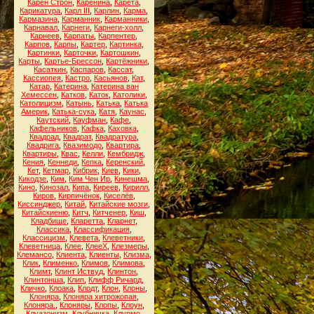
Карен Строн
,
Каренина
,
Карета
,
Карикатура
,
Карл III
,
Карлин
,
Карма
,
Кармазина
,
Карманник
,
Карманники
,
Карнавал
,
Карнеги
,
Карнеги-холл
,
Карнеев
,
Карпаты
,
Карпентер
,
Карпов
,
Карпы
,
Картер
,
Картинка
,
Картинки
,
Карточки
,
Картошкин
,
Карты
,
Картье-Брессон
,
Картёжники
,
Касаткин
,
Каспаров
,
Кассат
,
Кассиопея
,
Кастро
,
Касьянов
,
Кат
,
Катар
,
Катерина
,
Катерина ван
Хемессен
,
Катков
,
Каток
,
Католики
,
Католицизм
,
Катынь
,
Катька
,
Катька
Америк
,
Катька-сука
,
Катя
,
Каунас
,
Каутский
,
Кауфман
,
Кафе
,
Кафельников
,
Кафка
,
Каховка
,
Квадрад
,
Квадрат
,
Квадратура
,
Квадрига
,
Квазимодо
,
Квартира
,
Квартиры
,
Квас
,
Келли
,
Кембридж
,
Кения
,
Кеннеди
,
Кепка
,
Керенский
,
Кет
,
Кетмар
,
Кибрик
,
Киев
,
Кики
,
Кикодзе
,
Ким
,
Ким Чен Ир
,
Кинешма
,
Кино
,
Кинозал
,
Кипа
,
Киреев
,
Кирилл
,
Киров
,
Кирпичёнок
,
Киселёв
,
Киссинджер
,
Китай
,
Китайские мозги
,
Китайскиеню
,
Китч
,
Китченер
,
Киш
,
Кладбище
,
Кларетта
,
Кларнет
,
Классика
,
Классификация
,
Классицизм
,
Клевета
,
Клеветники
,
Клеветница
,
Клее
,
КлееХ
,
Клезмеры
,
Клемансо
,
Клиента
,
Клиенты
,
Клизма
,
Клик
,
Клименко
,
Климов
,
Климова
,
Климт
,
Клинт Иствуд
,
Клинтон
,
Клинтонша
,
Клип
,
Клифф Ричард
,
Кличко
,
Клоака
,
Клодт
,
Клон
,
Клоны
,
Клоняра
,
Клоняра хитрожопая
,
Клоняра.
,
Клоняры
,
Клопы
,
Клоун
,
Клуазонизм
,
Клубничка
,
Клурмо
,