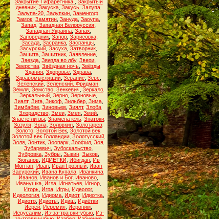
Закрытие Тифаретника.
,
Закрытый
дневник
,
Закуска
,
Закусь
,
Залупа
,
Залупа-20
,
Залупкин
,
Заменгоф
,
Замок
,
Замятин
,
Зануда
,
Заоупа
,
Запад
,
Западная Белоруссия
,
Западная Украина
,
Запах
,
Заповедник
,
Запор
,
Зарисовка
,
Засада
,
Засранка
,
Засранцы
,
Засурский
,
Засуха
,
Затворник
,
Защита
,
Защитник
,
Заявление
,
Звезда
,
Звезда во лбу
,
Звери
,
Зверства
,
Звёздная ночь
,
Звёзды
,
Здания
,
Здоровье
,
Здрава
,
Здравомыслящий
,
Зевание
,
Зевс
,
Зеленский
,
Зеленский. Фридман
,
Земля
,
Земство
,
Зенкевич
,
Зеркало
,
Зеркальный
,
Зерно
,
Зерновые
,
Зиалт
,
Зига
,
Зикоф
,
Зильбер
,
Зима
,
Зимбабве
,
Зиновьев
,
Зиялт
,
Злоба
,
Злорадство
,
Змеи
,
Змея
,
Змий
,
Знаете ли вы
,
Знаменатель
,
Знатоки
,
Зозуля
,
Зола
,
Золовкин
,
Золотарёв
,
Золото
,
Золотой Век
,
Золотой век
,
Золотой век Голландии
,
Золотусский
,
Золя
,
Зонтик
,
Зоопарк
,
Зоофил
,
Зоя
,
Зубаревич
,
Зубоскальство
,
Зубровка
,
Зубры
,
Зыкин
,
Зыков
,
Зюганов
,
ИДИЁТКИ
,
Ибигдан
,
Ив
Монтан
,
Иван
,
Иван Грозный
,
Иван
Засурский
,
Ивана Купала
,
Иванкина
,
Иванов
,
Иванов и Бог
,
Иваново
,
Иванушка
,
Игла
,
Игнатьев
,
Игнор
,
Игорь
,
Игра
,
Игры
,
Идеолог
,
Идеология
,
Идиома
,
Идиот
,
Идиотка
,
Идиото
,
Идиоты
,
Идиш
,
Идиётки
,
Иерей
,
Иеремия
,
Иероним
,
Иерусалим
,
Из-за-тра вки-убью
,
Из-
за-травки-убью
,
Изабел
,
Избиение