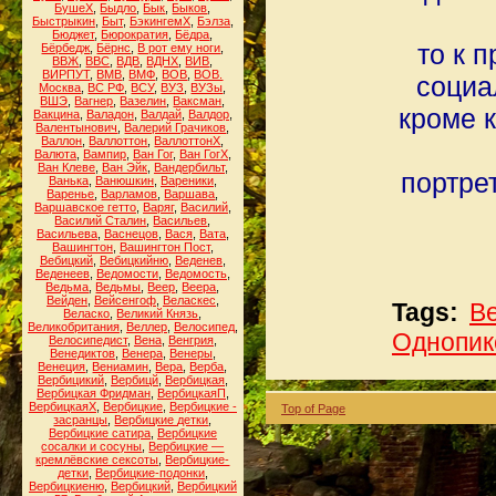
БушеХ
,
Быдло
,
Бык
,
Быков
,
Быстрыкин
,
Быт
,
БэкингемХ
,
Бэлза
,
Бюджет
,
Бюрократия
,
Бёдра
,
то к 
Бёрбедж
,
Бёрнс
,
В рот ему ноги
,
ВВЖ
,
ВВС
,
ВДВ
,
ВДНХ
,
ВИВ
,
ВИРПУТ
,
ВМВ
,
ВМФ
,
ВОВ
,
ВОВ.
социа
Москва
,
ВС РФ
,
ВСУ
,
ВУЗ
,
ВУЗы
,
ВШЭ
,
Вагнер
,
Вазелин
,
Ваксман
,
кроме к
Вакцина
,
Валадон
,
Валдай
,
Валдор
,
Валентынович
,
Валерий Грачиков
,
Валлон
,
Валлоттон
,
ВаллоттонХ
,
Валюта
,
Вампир
,
Ван Гог
,
Ван ГогХ
,
Ван Клеве
,
Ван Эйк
,
Вандербильт
,
портре
Ванька
,
Ванюшкин
,
Вареники
,
Варенье
,
Варламов
,
Варшава
,
Варшавское гетто
,
Варяг
,
Василий
,
Василий Сталин
,
Васильев
,
Васильева
,
Васнецов
,
Вася
,
Вата
,
Вашингтон
,
Вашингтон Пост
,
Вебицкий
,
Вебицкийню
,
Веденев
,
Веденеев
,
Ведомости
,
Ведомость
,
Ведьма
,
Ведьмы
,
Веер
,
Веера
,
Вейден
,
Вейсенгоф
,
Веласкес
,
Tags:
В
Веласко
,
Великий Князь
,
Великобритания
,
Веллер
,
Велосипед
,
Однопик
Велосипедист
,
Вена
,
Венгрия
,
Венедиктов
,
Венера
,
Венеры
,
Венеция
,
Вениамин
,
Вера
,
Верба
,
Вербицикий
,
Вербицй
,
Вербицкая
,
Вербицкая Фридман
,
ВербицкаяП
,
ВербицкаяХ
,
Вербицкие
,
Вербицкие -
Top of Page
засранцы
,
Вербицкие детки
,
Вербицкие сатира
,
Вербицкие
сосалки и сосуны
,
Вербицкие —
кремлёвские сексоты
,
Вербицкие-
детки
,
Вербицкие-подонки
,
Вербицкиеню
,
Вербицкий
,
Вербицкий