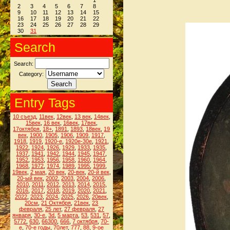
1
2
3
4
5
6
7
8
9
10
11
12
13
14
15
16
17
18
19
20
21
22
23
24
25
26
27
28
29
30
31
Search
Search:
Category:
Entry Tags
10 съезд
,
11век
,
12век
,
13 век
,
14век
,
15век
,
16 век
,
16век
,
17век
,
17октября
,
18+
,
1891
,
1893
,
18век
,
19
век
,
1900
,
1905
,
1906
,
1909
,
1917
,
1918
,
1919
,
1920-е
,
1920е-30е
,
1921
,
1922
,
1924
,
1926
,
1929
,
1933
,
1935
,
1937
,
1941
,
1942
,
1944
,
1945
,
1947
,
1952
,
1953
,
1956
,
1958
,
1960
,
1964
,
1968
,
1972
,
1974
,
1989
,
1995
,
1999
,
19век
,
2 мая
,
20 век
,
20-век
,
20-й век
,
20-ый век
,
2002
,
2003
,
2004
,
2006
,
2010
,
2011
,
2012
,
2013
,
2014
,
2015
,
2016
,
2017
,
2018
,
2019
,
2020
,
2021
,
2022
,
2023
,
2024
,
2025
,
2026
,
20век
,
20см
,
21 Октября
,
21век
,
23
февраля
,
25 лет
,
27 февраля
,
27
января
,
30-е
,
3d
,
5 марта
,
53
,
531
,
57
,
5772
,
630
,
66300
,
666
,
7 октября
,
70-
е
,
70-е годы
,
70лет
,
777
,
88
,
9-ое