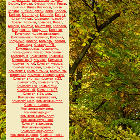
Клуцис
,
Кляуза
,
Клёцки
,
Книга
,
Книги
,
Княгиня
,
Князь Космоса
,
Князь
церкви
,
Князья церкви
,
Коба
,
Кобель
,
Кобзон
,
Ковальчук
,
Ковалёв
,
Ковры
,
Когда-нибудь
,
Кодвидео
,
Козлоёб
,
Козлы
,
Козочка
,
Козырев
,
Козёл
,
Кокаин
,
Кокетка
,
Кокетство
,
Колбаса
,
Колдовство
,
Колдуэлл
,
Коленки
,
Коленкор
,
Коллективизация
,
Колокольчики
,
Коломбо
,
Колония
,
Колумбия
,
Колхоз
,
Колхозы
,
Кольта
,
Команда
,
Команда РПЦ
,
Командировка
,
Командник
,
Командники
,
Комар
,
Комбайны
,
Комендант
,
Коментпуб
,
Коменты
,
Коментыпуб
,
Комитет
,
Коммент
,
Коммент ютюб
,
Коммент-угроза
,
Комменткосырева
,
Комментпуб
,
Комменты
,
Комменты 34
,
Комменты
огромные
,
Комменты-перекрытие
,
Комменты-спам
,
Комменты23
,
Комменты25
,
Комменты39
,
Комменты70
,
Комменты8
,
Комменты9
,
Комменты97
,
КомментыВалдор
,
КомментыГеоргиевская
,
КомментыЖЖ
,
КомментыЮтюб
,
Комментыаноны
,
Комментыгерманец
,
Комментыдоцент
,
Комментыжидохвост
,
Комментыжуравков
,
Комментызакрыты
,
Комментыизраиль
,
Комментыискусство
,
Комментыкарпов
,
Комментыклон
,
Комментыкопейкин
,