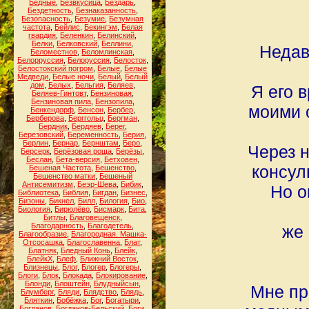
Бедные
,
Безвкусица
,
Бездарь
,
Бездетность
,
Безнаказанность
,
Безопасность
,
Безумие
,
Безумная
частота
,
Бейлис
,
Бекингэм
,
Белая
гвардия
,
Беленкин
,
Белинский
,
Белки
,
Белковский
,
Беллини
,
Недав
Беломестнов
,
Беломлинская
,
Белорруссия
,
Белоруссия
,
Белосток
,
Белостокский погром
,
Белые
,
Белые
Медведи
,
Белые ночи
,
Белый
,
Белый
дом
,
Белых
,
Бельгия
,
Беляев
,
Я его 
Беляев-Гинтовт
,
Бензиновая
,
Бензиновая пила
,
Бензопила
,
моими 
Бенкендорф
,
Бенсон
,
Бербер
,
Берберова
,
Берггольц
,
Бергман
,
Бердник
,
Бердяев
,
Берег
,
Березовский
,
Беременность
,
Берия
,
Берлин
,
Бернар
,
Бернштам
,
Беро
,
Через н
Берсерк
,
Берёзовая роща
,
Берёзы
,
Беслан
,
Бета-версия
,
Бетховен
,
консул
Бешеная Частота
,
Бешенство
,
Бешенство матки
,
Бешеный
Антисемитизм
,
Беэр-Шева
,
Бибик
,
Но о
Библиотека
,
Библия
,
Бигдан
,
Бизнес
,
Бизоны
,
Бикнел
,
Билл
,
Билогия
,
Био
,
Биология
,
Бирюлёво
,
Бисмарк
,
Бита
,
Битлы
,
Благовещенск
,
Благодарность
,
Благодетель
,
же 
Благообразие
,
Благородная. Машка-
Отсосашка
,
Благославенна
,
Блат
,
Блатняк
,
Бледный Конь
,
Блейк
,
БлейкХ
,
Блеф
,
Ближний Восток
,
Близнецы
,
Блог
,
Блогер
,
Блогеры
,
Блоги
,
Блок
,
Блокада
,
Блокирование
,
Блонди
,
Блоштейн
,
Блудныйсын
,
Мне пр
Блумберг
,
Бляди
,
Блядство
,
Блядь
,
Бляткин
,
Бобёжка
,
Бог
,
Богатыри
,
Богданов
,
Богданов-Бельский
,
Боги
,