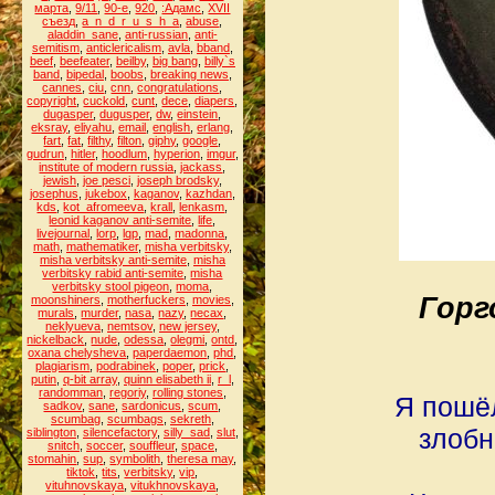
марта
,
9/11
,
90-е
,
920
,
:Адамс
,
XVII
съезд
,
a_n_d_r_u_s_h_a
,
abuse
,
aladdin_sane
,
anti-russian
,
anti-
semitism
,
anticlericalism
,
avla
,
bband
,
beef
,
beefeater
,
beilby
,
big bang
,
billy`s
band
,
bipedal
,
boobs
,
breaking news
,
cannes
,
ciu
,
cnn
,
congratulations
,
copyright
,
cuckold
,
cunt
,
dece
,
diapers
,
dugasper
,
dugusper
,
dw
,
einstein
,
eksray
,
eliyahu
,
email
,
english
,
erlang
,
fart
,
fat
,
filthy
,
filton
,
giphy
,
google
,
gudrun
,
hitler
,
hoodlum
,
hyperion
,
imgur
,
institute of modern russia
,
jackass
,
jewish
,
joe pesci
,
joseph brodsky
,
josephus
,
jukebox
,
kaganov
,
kazhdan
,
kds
,
kot_afromeeva
,
krall
,
lenkasm
,
leonid kaganov anti-semite
,
life
,
livejournal
,
lorp
,
lqp
,
mad
,
madonna
,
math
,
mathematiker
,
misha verbitsky
,
misha verbitsky anti-semite
,
misha
verbitsky rabid anti-semite
,
misha
verbitsky stool pigeon
,
moma
,
Горг
moonshiners
,
motherfuckers
,
movies
,
murals
,
murder
,
nasa
,
nazy
,
necax
,
neklyueva
,
nemtsov
,
new jersey
,
nickelback
,
nude
,
odessa
,
olegmi
,
ontd
,
oxana chelysheva
,
paperdaemon
,
phd
,
plagiarism
,
podrabinek
,
poper
,
prick
,
putin
,
q-bit array
,
quinn elisabeth ii
,
r_l
,
randomman
,
regoriy
,
rolling stones
,
Я пошёл
sadkov
,
sane
,
sardonicus
,
scum
,
scumbag
,
scumbags
,
sekreth
,
злобн
siblington
,
silencefactory
,
silly_sad
,
slut
,
snitch
,
soccer
,
souffleur
,
space
,
stomahin
,
sup
,
symbolith
,
theresa may
,
tiktok
,
tits
,
verbitsky
,
vip
,
vituhnovskaya
,
vitukhnovskaya
,