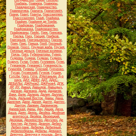
Грабарь
,
Гравюра
,
Гравюры
,
Гражданская
,
Гражданство
,
Грамматика
,
Граната
,
Гранатомёт
,
Грани
,
Грант
,
Гранты
,
Грасскиллер
,
Грассскиллер
,
Граф
,
Графика
,
Графин
,
Графиня де Торби
,
Графоман
,
Графомания
,
Графоманка
,
Графоманство
,
Графоманы
,
Грейс
,
Грек
,
Грекова
,
Грелка
,
Грех
,
Греция
,
Грибков
,
Григорьев
,
Григорьевпост
,
Гризли
,
Грин
,
Грис
,
Гриша
,
Гроб
,
Грозный
,
Громов
,
Гросс
,
Грудная жаба
,
Грузия
,
Грязные деньги
,
Грязные козявки
,
Грязь
,
Грёз
,
Губернаторы
,
Гувер
,
Гудеева
,
Гудини
,
Гудман
,
Гудмен
,
Гудрун
,
Гулаг
,
Гулин
,
Гулливер
,
Гулю
,
Гуманизм
,
Гуманист
,
Гуманность
,
Гумилёв
,
Гурвиц
,
Гурский
,
Гурченко
,
Гусар
,
Гусинский
,
Гучков
,
Гущин
,
Гэтсби
,
Гюго
,
Гёте
,
Д'Артаньян
,
Д-р
наук
,
ДАУ
,
ДВФУ
,
ДДТ
,
ДДоС
,
ДЕБИЛЫ
,
ДЖРнов2
,
ДЖРнов4
,
ДПК
,
ДР
,
ДУ
,
Давид
,
Давыдов
,
Давыдыч
,
Дагмар
,
Дагмара
,
Дада
,
Дадаизм
,
Даки
,
Дали
,
Далида
,
Далия
,
Даллас
,
Даль
,
Дальний Восток
,
Дамы
,
Дана
,
Данелия
,
Дани
,
Дания
,
Данте
,
Дантес
,
Дантон
,
Дарвин
,
Дарвинизм
,
Даревская
,
Дары
,
Дау
,
Дацик
,
Дача
,
Даша
,
Даян
,
Дверь
,
Двойка
,
Двойная
агентесса
,
Двойра
,
Дворецкий
,
Дворжак
,
Дворянство
,
Двучлен
,
Де
Кюстин
,
Де Ниро
,
Деанон
,
Дебил
,
Дебил-панк
,
Дебилки
,
Дебилный
,
Дебилообразы
,
Дебилы
,
Девиант
,
Девочка
,
Девочка и лошадь
,
Дега
,