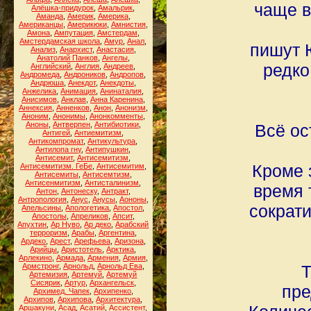
чаще в
Алёшка-придурок
,
Амальрик
,
Аманда
,
Америк
,
Америка
,
Американцы
,
Америкюки
,
Амнистия
,
Амона
,
Ампутация
,
Амстердам
,
Амстердамская школа
,
Амур
,
Анал
,
пишут 
Анализ
,
Анархист
,
Анастасия
,
Анатолий Панков
,
Ангелы
,
редко
Английский
,
Англия
,
Андреев
,
Андромеда
,
Андроников
,
Андропов
,
Андрюша
,
Анекдот
,
Анекдоты
,
Анжелика
,
Анимация
,
Анинаталия
,
Анисимов
,
Анклав
,
Анна Каренина
,
Аннексия
,
Анненков
,
Анон
,
Анонизм
,
Аноним
,
Анонимы
,
Анонкомменты
,
Аноны
,
Антверпен
,
Антибиотики
,
Всё ос
Антигей
,
Антиемитизм
,
Антикомпромат
,
Антикультура
,
Антилопа гну
,
Антипушкин
,
Антисемит
,
Антисемитизм
,
Кроме 
Антисемитизм. ГеБе
,
Антисемитим
,
Антисемиты
,
Антисемтизм
,
Антисенмитизм
,
Антисталинизм
,
время 
Антон
,
Антонеску
,
Антракт
,
Антропология
,
Анус
,
Анусы
,
Аононы
,
сократи
Апельсины
,
Апологетика
,
Апостол
,
Апостолы
,
Апреликов
,
Апсит
,
Апухтин
,
Ар Нуво
,
Ар деко
,
Арабский
терроризм
,
Арабы
,
Аргентина
,
Ардеко
,
Арест
,
Арефьева
,
Аризона
,
Арийцы
,
Аристотель
,
Арктика
,
Арлекино
,
Армада
,
Армения
,
Армия
,
Армстронг
,
Арнольд
,
Арнольд Ева
,
Т
Артемизия
,
Артемуй
,
Артемуй
Сисярик
,
Артур
,
Архангельск
,
пре
Архимед. Чапек
,
Архипенко
,
Архипов
,
Архипова
,
Архитектура
,
Аршакуни
,
Асад
,
Асатий
,
Ассистент
,