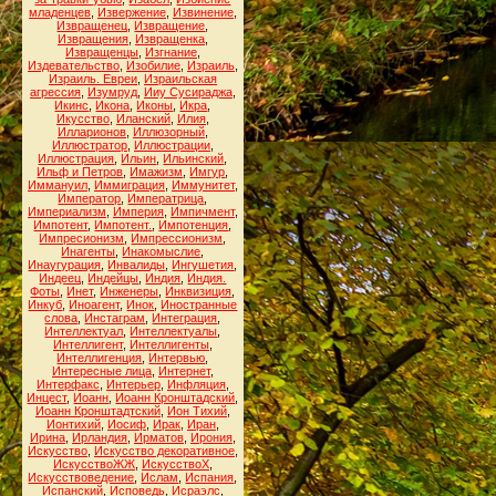
младенцев
,
Извержение
,
Извинение
,
Извращенец
,
Извращение
,
Извращения
,
Извращенка
,
Извращенцы
,
Изгнание
,
Издевательство
,
Изобилие
,
Израиль
,
Израиль. Евреи
,
Израильская
агрессия
,
Изумруд
,
Ииу Сусираджа
,
Икинс
,
Икона
,
Иконы
,
Икра
,
Икусство
,
Иланский
,
Илия
,
Илларионов
,
Иллюзорный
,
Иллюстратор
,
Иллюстрации
,
Иллюстрация
,
Ильин
,
Ильинский
,
Ильф и Петров
,
Имажизм
,
Имгур
,
Иммануил
,
Иммиграция
,
Иммунитет
,
Император
,
Императрица
,
Империализм
,
Империя
,
Импичмент
,
Импотент
,
Импотент.
,
Импотенция
,
Импресионизм
,
Импрессионизм
,
Инагенты
,
Инакомыслие
,
Инаугурация
,
Инвалиды
,
Ингушетия
,
Индеец
,
Индейцы
,
Индия
,
Индия.
Фоты
,
Инет
,
Инженеры
,
Инквизиция
,
Инкуб
,
Иноагент
,
Инок
,
Иностранные
слова
,
Инстаграм
,
Интеграция
,
Интеллектуал
,
Интеллектуалы
,
Интеллигент
,
Интеллигенты
,
Интеллигенция
,
Интервью
,
Интересные лица
,
Интернет
,
Интерфакс
,
Интерьер
,
Инфляция
,
Инцест
,
Иоанн
,
Иоанн Кронштадский
,
Иоанн Кронштадтский
,
Ион Тихий
,
Ионтихий
,
Иосиф
,
Ирак
,
Иран
,
Ирина
,
Ирландия
,
Ирматов
,
Ирония
,
Искусство
,
Искусство декоративное
,
ИскусствоЖЖ
,
ИскусствоХ
,
Искусствоведение
,
Ислам
,
Испания
,
Испанский
,
Исповедь
,
Исраэлс
,