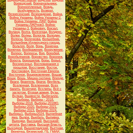
Воеводский
,
Военачальники
,
Военнопленные
,
Вождь
,
Возбудимость
,
Возврат
,
Вознесенский
,
Возрождение
,
Война
,
Война Украины
,
Война Украины-2
,
Война Украины. ЛЖР
,
Война
Украины.ЛЖРнов3
,
Война-
Украины-3
,
Войнович
,
Вокзал
,
Воланд
,
Волга
,
Волгоград
,
Волдерс
,
Волки
,
Волны
,
Вологда
,
Володин
,
Волосы
,
Волочкова
,
Волшебник
,
Волшебник Изумрудного города
,
Вольтер
,
Воля
,
Вонь
,
Вонючка
,
Вонючки
,
Воображение
,
Вооружение
,
Вопрос
,
Вопросы
,
Вор
,
Воробей
,
Воробьянинов
,
Воровство
,
Воронеж
,
Ворота
,
Ворошилов
,
Воры
,
Ворьё
,
Воскресенье
,
Воспоминания о
прошлом
,
Восстание
,
Восток
,
Востоковед
,
Восточная Европа
,
Восточное
,
Воцерковление
,
Вошак
,
Воши
,
Вошь. Мишка скотина
,
Вперде
,
Враги
,
Врангель
,
Врачи
,
Врубель
,
Вселенная
,
Вселеннная
,
Всех
банить
,
Всортире
,
Всхлипы
,
Всё с
заглотом
,
Вторая армия
,
Вузы
,
Вулкан
,
Вшивости
,
Выбегалло
,
Выборы
,
Выборы - 2018
,
Выборы-2018
,
Выборы-2018Ю
,
Выборы-2020
,
Выборы-2021
,
Выборы-2023
,
Выборы-2024
,
Выборы1
,
Выборы2024
,
Выгребная
яма
,
Выдра
,
Выебать
,
Выпивка
,
Выродки
,
Высоцкий
,
Высоцкий-
цитата
,
Выставка
,
Высшая Власть
,
Выходной
,
Вышнеградский
,
Вьетнам
,
Вюнючка
,
Вяземский
,
ГБ
,
ГМИИ
,