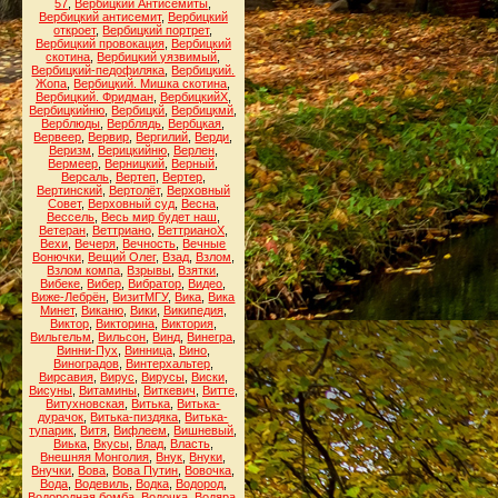
57
,
Вербицкий Антисемиты
,
Вербицкий антисемит
,
Вербицкий
откроет
,
Вербицкий портрет
,
Вербицкий провокация
,
Вербицкий
скотина
,
Вербицкий уязвимый
,
Вербицкий-педофиляка
,
Вербицкий.
Жопа
,
Вербицкий. Мишка скотина
,
Вербицкий. Фридман
,
ВербицкийХ
,
Вербицкийню
,
Вербицкй
,
Вербицкмй
,
Верблюды
,
Верблядь
,
Вербцкая
,
Вервеер
,
Вервир
,
Вергилий
,
Верди
,
Веризм
,
Верицкийню
,
Верлен
,
Вермеер
,
Верницкий
,
Верный
,
Версаль
,
Вертеп
,
Вертер
,
Вертинский
,
Вертолёт
,
Верховный
Совет
,
Верховный суд
,
Весна
,
Вессель
,
Весь мир будет наш
,
Ветеран
,
Веттриано
,
ВеттрианоХ
,
Вехи
,
Вечеря
,
Вечность
,
Вечные
Вонючки
,
Вещий Олег
,
Взад
,
Взлом
,
Взлом компа
,
Взрывы
,
Взятки
,
Вибеке
,
Вибер
,
Вибратор
,
Видео
,
Виже-Лебрён
,
ВизитМГУ
,
Вика
,
Вика
Минет
,
Виканю
,
Вики
,
Википедия
,
Виктор
,
Викторина
,
Виктория
,
Вильгельм
,
Вильсон
,
Винд
,
Винегра
,
Винни-Пух
,
Винница
,
Вино
,
Виноградов
,
Винтерхальтер
,
Вирсавия
,
Вирус
,
Вирусы
,
Виски
,
Висуны
,
Витамины
,
Виткевич
,
Витте
,
Витухновская
,
Витька
,
Витька-
дурачок
,
Витька-пиздяка
,
Витька-
тупарик
,
Витя
,
Вифлеем
,
Вишневый
,
Виька
,
Вкусы
,
Влад
,
Власть
,
Внешняя Монголия
,
Внук
,
Внуки
,
Внучки
,
Вова
,
Вова Путин
,
Вовочка
,
Вода
,
Водевиль
,
Водка
,
Водород
,
Водородная бомба
,
Водочка
,
Водяра
,