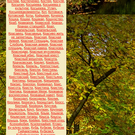
Костюм
,
Костюченко
,
Костёр
,
Косуля
,
Косыгин
,
Косырева
,
Косырева о
культуре
,
Косырева. Углич
,
Косыревакомменты
,
Кот
,
Котовася
,
Котовский
,
Коты
,
Кофырин
,
Кочерга
,
Кошка
,
Кошки
,
Кошмар
,
Кощунство
,
Краб
,
Крамаров
,
Крамской
,
Кранах
,
Кранах-старшийХ
,
Крап
,
Крапильская
,
Крапильский
,
Красавец
,
Красавица
,
Красиво жить
не запретишь
,
Красная
,
Красная
Армия
,
Красная Площадь
,
Красная
Слобода
,
Красная армия
,
Красная
площадь
,
Красная рамка
,
Краснова
,
Краснодар
,
Красные мухоморы
,
Красный ибис
,
Красный крест
,
Красный мешочек
,
Красота
,
Крачковская
,
Кредит
,
Крейсер
,
Кремль
,
Кремль.
,
Крепостные
,
Кресмль
,
Креспи
,
Крестины
,
Крестный Ход
,
Крестный ход
,
Крестовский
,
Крестьне
,
Крестьяне
,
Кретины
,
Крещатик
,
Крещение
,
Кризис
,
Криллон
,
Криминал
,
Крис
,
Крисота
,
Кристи
,
Кристина
,
Кристис
,
Критика
,
Кровавая Мери
,
Кровавое
воскресенье
,
Кровавый навет
,
Крог
,
Крокодил
,
Крокодилы
,
Кролик
,
Кролики
,
Кронгауз
,
Кронштадт
,
Кросс
,
Кроткий
,
Крофорд
,
Круглов
,
Крумгольд
,
Круп
,
Крупкин
,
Крупная
,
Крыжополь
,
Крылов
,
Крым
,
Крымов
,
Крымские татары
,
Крыса
,
Крысы
,
Крыша
,
Крюк
,
Крёйер
,
Крёстный отец
,
Ксенофобия
,
Ксилография
,
Ктомс
,
Ку-клукс-клан
,
Куба
,
Кубизм
,
Кубизм
Тифаретника
,
КубизмХ
,
Кубофутуризм
,
Кувалдин
,