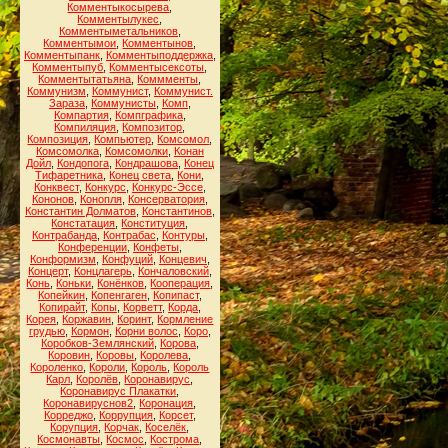
Комментыкосырева
,
Комментылукес
,
Комментыметальников
,
Комментымои
,
Комментынов
,
Комментыпанк
,
Комментыподдержка
,
Комментыпуб
,
Комментысексоты
,
Комментытатьяна
,
Коммменты
,
Коммунизм
,
Коммунист
,
Коммунист.
Зараза
,
Коммунисты
,
Комп
,
Компартия
,
Компграфика
,
Компиляция
,
Композитор
,
Композиция
,
Компьютер
,
Комсомол
,
Комсомолка
,
Комсомолки
,
Конан
Дойл
,
Кондопога
,
Кондрашова
,
Конец
Тифаретника
,
Конец света
,
Кони
,
Конквест
,
Конкурс
,
Конкурс-Эссе
,
Кононов
,
Конопля
,
Консерватория
,
Константин Долматов
,
Константинов
,
Констатация
,
Конституция
,
Контрабанда
,
Контрабас
,
Контуры
,
Конференции
,
Конфеты
,
Конформизм
,
Конфуций
,
Концевич
,
Концерт
,
Концлагерь
,
Кончаловский
,
Конь
,
Коньки
,
Конёнков
,
Кооперация
,
Копейкин
,
Копенгаген
,
Копипаст
,
Копирайт
,
Копы
,
Корветт
,
Корда
,
Корея
,
Коржавин
,
Коринт
,
Кормление
грудью
,
Кормон
,
Корни волос
,
Коро
,
Коробков-Землянский
,
Корова
,
Коровин
,
Коровы
,
Королева
,
Короленко
,
Короли
,
Король
,
Король
Карл
,
Королёв
,
Коронавирус
,
Коронавирус Плакатки
,
Коронавируснов2
,
Коронация
,
Корреджо
,
Коррупция
,
Корсет
,
Корупция
,
Корчак
,
Коселёк
,
Космонавты
,
Космос
,
Кострома
,