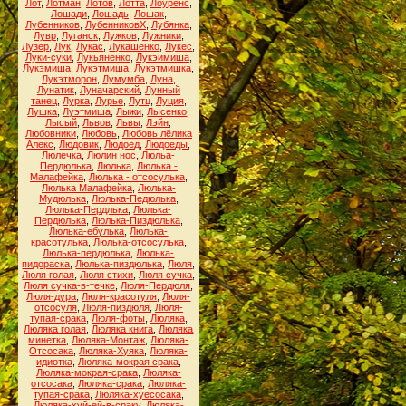
Лот
,
Лотман
,
Лотов
,
Лотта
,
Лоуренс
,
Лошади
,
Лошадь
,
Лошак
,
Лубенников
,
ЛубенниковХ
,
Лубянка
,
Лувр
,
Луганск
,
Лужков
,
Лужники
,
Лузер
,
Лук
,
Лукас
,
Лукашенко
,
Лукес
,
Луки-суки
,
Лукьяненко
,
Лукэимиша
,
Лукэмиша
,
Лукэтмиша
,
Лукэтмишка
,
Лукэтморон
,
Лумумба
,
Луна
,
Лунатик
,
Луначарский
,
Лунный
танец
,
Лурка
,
Лурье
,
Лутц
,
Луция
,
Лушка
,
Луэтмиша
,
Лыжи
,
Лысенко
,
Лысый
,
Львов
,
Львы
,
Лэйн
,
Любовники
,
Любовь
,
Любовь лёлика
Алекс
,
Людовик
,
Людоед
,
Людоеды
,
Люлечка
,
Люлин нос
,
Люльа-
Пердюлька
,
Люлька
,
Люлька -
Малафейка
,
Люлька - отсосулька
,
Люлька Малафейка
,
Люлька-
Мудюлька
,
Люлька-Педюлька
,
Люлька-Пердлька
,
Люлька-
Пердюлька
,
Люлька-Пиздюлька
,
Люлька-ебулька
,
Люлька-
красотулька
,
Люлька-отсосулька
,
Люлька-пердюлька
,
Люлька-
пидораска
,
Люлька-пиздюлька
,
Люля
,
Люля голая
,
Люля стихи
,
Люля сучка
,
Люля сучка-в-течке
,
Люля-Пердюля
,
Люля-дура
,
Люля-красотуля
,
Люля-
отсосуля
,
Люля-пиздюля
,
Люля-
тупая-срака
,
Люля-фоты
,
Люляка
,
Люляка голая
,
Люляка книга
,
Люляка
минетка
,
Люляка-Монтаж
,
Люляка-
Отсосака
,
Люляка-Хуяка
,
Люляка-
идиотка
,
Люляка-мокрая срака
,
Люляка-мокрая-срака
,
Люляка-
отсосака
,
Люляка-срака
,
Люляка-
тупая-срака
,
Люляка-хуесосака
,
Люляка-хуй-ей-в-сраку
,
Люляка-