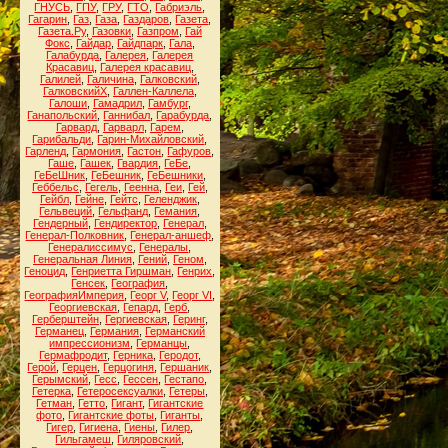
ГНУСЬ
,
ГПУ
,
ГРУ
,
ГТО
,
Габриэль
,
Гагарин
,
Газ
,
Газа
,
Газдаров
,
Газета
,
Газета.Ру
,
Газовки
,
Газпром
,
Гай
Фокс
,
Гайдар
,
Гайдпарк
,
Гала
,
Галабурда
,
Галерея
,
Галерея
Красавиц
,
Галерея красавиц
,
Галилей
,
Галичина
,
Галковский
,
ГалковскийХ
,
Галлен-Каллела
,
Галоши
,
Гамадрил
,
Гамбург
,
Ганапольский
,
Ганнибал
,
Гарабурда
,
Гарвард
,
Гарварл
,
Гарем
,
Гарибальди
,
Гарин-Михайловский
,
Гарленд
,
Гармония
,
Гастон
,
Гафуров
,
Гаше
,
Гашек
,
Гвардия
,
ГеБе
,
ГеБеШник
,
ГеБешник
,
ГеБешники
,
Геббельс
,
Гегель
,
Геенна
,
Геи
,
Гей
,
Гейбл
,
Гейне
,
Гейтс
,
Геленджик
,
Гельвеций
,
Гельфанд
,
Гемания
,
Гендерный
,
Гендиректор
,
Генерал
,
Генерал-Полковник
,
Генерал-аншеф
,
Генералиссимус
,
Генералы
,
Генеральная Линия
,
Гений
,
Геном
,
Геноцид
,
Генриетта Гиршман
,
Генрих
,
Генсек
,
География
,
ГеографияИмперия
,
Георг V
,
Георг VI
,
Георгиевская
,
Гепард
,
Герб
,
Герберштейн
,
Гергиевская
,
Геринг
,
Германец
,
Германия
,
Германский
импрессионизм
,
Германцы
,
Гермафродит
,
Герника
,
Геродот
,
Герой
,
Герцен
,
Герцогиня
,
Гершаник
,
Герымский
,
Гесс
,
Гессен
,
Гестапо
,
Гетерка
,
Гетеросексуалки
,
Гетеры
,
Гетман
,
Гетто
,
Гигант
,
Гигантские
фото
,
Гигантские фоты
,
Гиганты
,
Гигер
,
Гигиена
,
Гиены
,
Гилер
,
Гильгамеш
,
Гиляровский
,