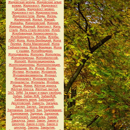
Жидовская морда
,
Жидовские алые
вожжи
,
Жидохвост
,
Жидохвост
Цезарь
,
Жидохвост можно
,
Жидохвост-кот
,
Жидохвостера
,
Жидохвостизм
,
Жиды
,
Жизнь
,
Жилинский
,
Жильё
,
Жираф
,
Жирафы
,
Жириновский
,
Жирная
,
Жирные
,
Жирный
,
Жиртрест
,
Жить
стало
,
Жить стало веселее
,
Жлоб
,
Жлобовидная Хромосомность
,
Жлобовидность
,
Жлобы
,
Жлобы.
ЛЖР
,
Жопа
,
Жопа Вербицкий
,
Жопа
Люляки
,
Жопа Маковецкий
,
Жопа
Тифаретника
,
Жопа Фридман
,
Жопа
с ушами
,
ЖопаФридман
,
Жоподавалец
,
Жополиз
,
Жополизы
,
Жопорожденцы
,
Жопофилософ
,
Жопоёб
,
Жоппозиционерка
,
Жоппозиционеры
,
Жоппоопозиция
,
Жопшник
,
Жу
,
Жуков
,
Жулик
,
Жулики
,
Жульман
,
Журавков
,
Журавковкомменты
,
Журнал
,
Журналист
,
Журналистика
,
Журналисты
,
Журналы
,
Журфак
,
Жыды
,
Жюри
,
Жёлтая дорога
,
Жёлтая пресса
,
Жёлтые листья
,
ЗАЗ
,
ЗИМ
,
За вашу и нашу свободу
,
Забан
,
Забан ЖЖ
,
ЗабанЖЖ
,
Забанить меня
,
Заблоцкий-
Десятовский
,
Зависть
,
Загадка
,
Заглот
,
Заглот.
,
Загорский
,
Заграница
,
Загреб
,
Зад
,
Задержание
,
Задержания
,
Задница
,
Задорнов
,
ЗадорновХ
,
Зажигалка
,
Зажим
,
Заказуха
,
Закат
,
Закон
,
Закон о
Цензуре
,
Закон о геях
,
Закон о
цензуре
,
Законы
,
Закрытие
,