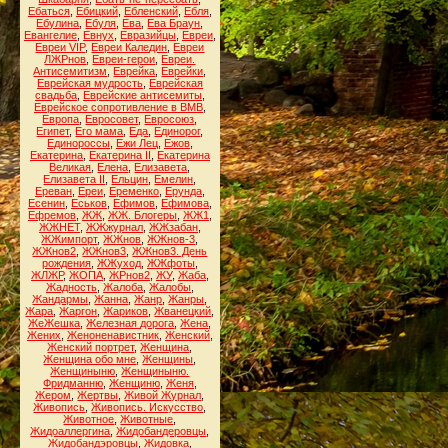
Ебаться
,
Ебицкий
,
Ебленский
,
Ебля
,
Ебулина
,
Ебуля
,
Ева
,
Ева Браун
,
Евангелие
,
Евнух
,
Евразийцы
,
Евреи
,
Евреи VIP
,
Евреи Каледин
,
Евреи
ЛЖРнов
,
Евреи-герои
,
Евреи.
Антисемитизм
,
Еврейка
,
Еврейки
,
Еврейская мудрость
,
Еврейская
свадьба
,
Еврейские антисемиты
,
Еврейское сопротивление в ВМВ
,
Европа
,
Евросовет
,
Евросоюз
,
Египет
,
Его мама
,
Еда
,
Единорог
,
Единороссы
,
Ежи Лец
,
Ежов
,
Екатерина
,
Екатерина II
,
Екатерина
Великая
,
Елена
,
Елизавета
,
Елизавета II
,
Ельцин
,
Емелин
,
Ереван
,
Ереи
,
Еременко
,
Ерунда
,
Есенин
,
Еськов
,
Ефимов
,
Ефимова
,
Ефремов
,
ЖЖ
,
ЖЖ. Блогеры
,
ЖЖ1
,
ЖЖНЕТ
,
ЖЖжурнал
,
ЖЖзабан
,
ЖЖимпорт
,
ЖЖнов
,
ЖЖнов-3
,
ЖЖнов2
,
ЖЖнов3
,
ЖЖнов3. День
рождения
,
ЖЖуход
,
ЖЖфоты
,
ЖЛЖР
,
ЖОПА
,
ЖРнов2
,
ЖУ
,
Жаба
,
Жадность
,
Жалоба
,
Жалобы
,
Жандармы
,
Жанна
,
Жанр
,
Жанры
,
Жара
,
Жаргон
,
Жариков
,
Жванецкий
,
ЖеЖешка
,
Железная дорога
,
Жена
,
Жених
,
Женоненавистник
,
Женский
,
Женский портрет
,
Женщина
,
Женщина обо мне
,
Женщины
,
Женщиныню
,
Женщиныню.
Фридманню
,
Женщиню
,
Женя
,
Жером
,
Жертвы
,
Живой Журнал
,
Живопись
,
Живопись. Искусство
,
Животное
,
Животные
,
Жидоаллергина
,
Жидобандеровцы
,
Жидобандэровцы
,
Жидовка
,