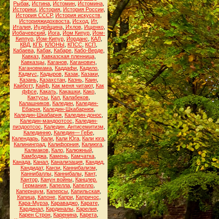
Рыбак
,
Истина
,
Истомин
,
Истомина
,
Историки
,
История
,
История России
,
История СССР
,
История искусств
,
Историяжидохвоста
,
Исход
,
Ит
,
Италия
,
Иудейщина
,
Ихлов
,
Ищенко
,
Йобачевский
,
Йога
,
Йом Кипур
,
Йом-
Киппур
,
Йом-Кипур
,
Йорданс
,
КАЛ
,
КВД
,
КГБ
,
КЛОНЫ
,
КПСС
,
КСП
,
Кабаева
,
Кабак
,
Кабаре
,
Кабо-Верде
,
Кавказ
,
Кавказская пленница
,
Кавказцы
,
Каганов
,
Каганович
,
Кагановмама
,
Каддафи
,
Кадило
,
Кадмус
,
Кадыров
,
Казак
,
Казаки
,
Казань
,
Казахстан
,
Казнь
,
Каин
,
Кайботт
,
Кайф
,
Как меня читают
,
Как
ффсе
,
Какать
,
Какашки
,
Како
,
Кактусы
,
Кал
,
Калабеков
,
Калашников
,
Каледин
,
Каледин-
Ебарня
,
Каледин-Шкабарнюк
,
Каледин-Шкабарня
,
Каледин-донос
,
Каледин-мандоотсос
,
Каледин-
пиздоотсос
,
Каледин. Антисемитизм
,
Калединню
,
Каледин— ГеБе
,
Календарь
,
Кали
,
Кали Юга
,
Кали юга
,
Калининград
,
Калифорния
,
Калиюга
,
Калмаков
,
Кало
,
Калюжный
,
Камбоджа
,
Камень
,
Камчатка
,
Канада
,
Канал
,
Канализация
,
Кандид
,
Кандидат
,
Канзи
,
Каннибализм
,
Каннибаллы
,
Каннибалы
,
Кант
,
Кантор
,
Канун войны
,
Канцлер.
Германия
,
Капелла
,
Капелло
,
Капернаум
,
Каперсы
,
Капильская
,
Капица
,
Капоне
,
Капри
,
Капричос
,
Кара-Мурза
,
Караваджо
,
Карате
,
Кардинал
,
Кардиналы
,
Карелия
,
Карен Строн
,
Каренина
,
Карета
,