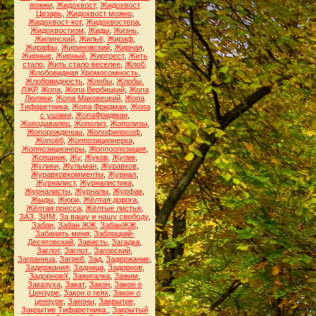
вожжи
,
Жидохвост
,
Жидохвост
Цезарь
,
Жидохвост можно
,
Жидохвост-кот
,
Жидохвостера
,
Жидохвостизм
,
Жиды
,
Жизнь
,
Жилинский
,
Жильё
,
Жираф
,
Жирафы
,
Жириновский
,
Жирная
,
Жирные
,
Жирный
,
Жиртрест
,
Жить
стало
,
Жить стало веселее
,
Жлоб
,
Жлобовидная Хромосомность
,
Жлобовидность
,
Жлобы
,
Жлобы.
ЛЖР
,
Жопа
,
Жопа Вербицкий
,
Жопа
Люляки
,
Жопа Маковецкий
,
Жопа
Тифаретника
,
Жопа Фридман
,
Жопа
с ушами
,
ЖопаФридман
,
Жоподавалец
,
Жополиз
,
Жополизы
,
Жопорожденцы
,
Жопофилософ
,
Жопоёб
,
Жоппозиционерка
,
Жоппозиционеры
,
Жоппоопозиция
,
Жопшник
,
Жу
,
Жуков
,
Жулик
,
Жулики
,
Жульман
,
Журавков
,
Журавковкомменты
,
Журнал
,
Журналист
,
Журналистика
,
Журналисты
,
Журналы
,
Журфак
,
Жыды
,
Жюри
,
Жёлтая дорога
,
Жёлтая пресса
,
Жёлтые листья
,
ЗАЗ
,
ЗИМ
,
За вашу и нашу свободу
,
Забан
,
Забан ЖЖ
,
ЗабанЖЖ
,
Забанить меня
,
Заблоцкий-
Десятовский
,
Зависть
,
Загадка
,
Заглот
,
Заглот.
,
Загорский
,
Заграница
,
Загреб
,
Зад
,
Задержание
,
Задержания
,
Задница
,
Задорнов
,
ЗадорновХ
,
Зажигалка
,
Зажим
,
Заказуха
,
Закат
,
Закон
,
Закон о
Цензуре
,
Закон о геях
,
Закон о
цензуре
,
Законы
,
Закрытие
,
Закрытие Тифаретника.
,
Закрытый