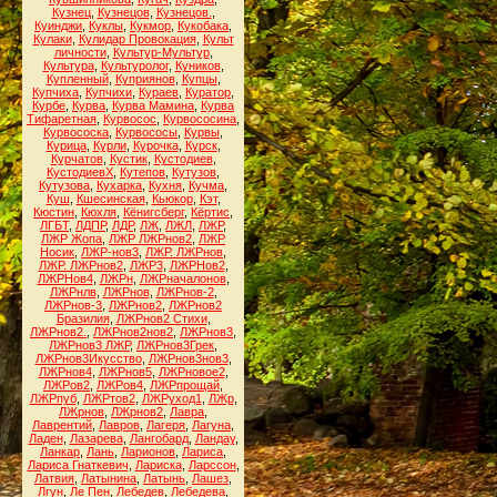
Кузнец
,
Кузнецов
,
Кузнецов.
,
Куинджи
,
Куклы
,
Кукмор
,
Кукобака
,
Кулаки
,
Кулидар Провокация
,
Культ
личности
,
Культур-Мультур
,
Культура
,
Культуролог
,
Куников
,
Купленный
,
Куприянов
,
Купцы
,
Купчиха
,
Купчихи
,
Кураев
,
Куратор
,
Курбе
,
Курва
,
Курва Мамина
,
Курва
Тифаретная
,
Курвосос
,
Курвососина
,
Курвососка
,
Курвососы
,
Курвы
,
Курица
,
Курли
,
Курочка
,
Курск
,
Курчатов
,
Кустик
,
Кустодиев
,
КустодиевХ
,
Кутепов
,
Кутузов
,
Кутузова
,
Кухарка
,
Кухня
,
Кучма
,
Куш
,
Кшесинская
,
Кьюкор
,
Кэт
,
Кюстин
,
Кюхля
,
Кёнигсберг
,
Кёртис
,
ЛГБТ
,
ЛДПР
,
ЛДР
,
ЛЖ
,
ЛЖЛ
,
ЛЖР
,
ЛЖР Жопа
,
ЛЖР ЛЖРнов2
,
ЛЖР
Носик
,
ЛЖР-нов3
,
ЛЖР. ЛЖРнов
,
ЛЖР. ЛЖРнов2
,
ЛЖР3
,
ЛЖРНов2
,
ЛЖРНов4
,
ЛЖРн
,
ЛЖРначалонов
,
ЛЖРнлв
,
ЛЖРнов
,
ЛЖРнов-2
,
ЛЖРнов-3
,
ЛЖРнов2
,
ЛЖРнов2
Бразилия
,
ЛЖРнов2 Стихи
,
ЛЖРнов2.
,
ЛЖРнов2нов2
,
ЛЖРнов3
,
ЛЖРнов3 ЛЖР
,
ЛЖРнов3Грек
,
ЛЖРнов3Икусство
,
ЛЖРнов3нов3
,
ЛЖРнов4
,
ЛЖРнов5
,
ЛЖРновое2
,
ЛЖРов2
,
ЛЖРов4
,
ЛЖРпрощай
,
ЛЖРпуб
,
ЛЖРтов2
,
ЛЖРуход1
,
ЛЖр
,
ЛЖрнов
,
ЛЖрнов2
,
Лавра
,
Лаврентий
,
Лавров
,
Лагеря
,
Лагуна
,
Ладен
,
Лазарева
,
Лангобард
,
Ландау
,
Ланкар
,
Лань
,
Ларионов
,
Лариса
,
Лариса Гнаткевич
,
Лариска
,
Ларссон
,
Латвия
,
Латынина
,
Латынь
,
Лашез
,
Лгун
,
Ле Пен
,
Лебедев
,
Лебедева
,