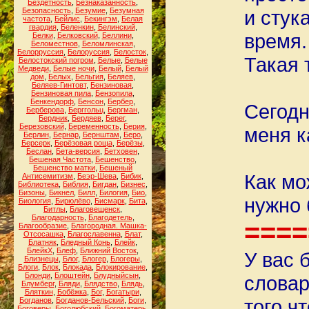
Бездетность
,
Безнаказанность
,
Безопасность
,
Безумие
,
Безумная
и стук
частота
,
Бейлис
,
Бекингэм
,
Белая
гвардия
,
Беленкин
,
Белинский
,
время.
Белки
,
Белковский
,
Беллини
,
Беломестнов
,
Беломлинская
,
Белорруссия
,
Белоруссия
,
Белосток
,
Такая 
Белостокский погром
,
Белые
,
Белые
Медведи
,
Белые ночи
,
Белый
,
Белый
дом
,
Белых
,
Бельгия
,
Беляев
,
Беляев-Гинтовт
,
Бензиновая
,
Бензиновая пила
,
Бензопила
,
Бенкендорф
,
Бенсон
,
Бербер
,
Сегодн
Берберова
,
Берггольц
,
Бергман
,
Бердник
,
Бердяев
,
Берег
,
Березовский
,
Беременность
,
Берия
,
меня к
Берлин
,
Бернар
,
Бернштам
,
Беро
,
Берсерк
,
Берёзовая роща
,
Берёзы
,
Беслан
,
Бета-версия
,
Бетховен
,
Бешеная Частота
,
Бешенство
,
Бешенство матки
,
Бешеный
Как мо
Антисемитизм
,
Беэр-Шева
,
Бибик
,
Библиотека
,
Библия
,
Бигдан
,
Бизнес
,
Бизоны
,
Бикнел
,
Билл
,
Билогия
,
Био
,
нужно 
Биология
,
Бирюлёво
,
Бисмарк
,
Бита
,
Битлы
,
Благовещенск
,
Благодарность
,
Благодетель
,
====
Благообразие
,
Благородная. Машка-
Отсосашка
,
Благославенна
,
Блат
,
Блатняк
,
Бледный Конь
,
Блейк
,
БлейкХ
,
Блеф
,
Ближний Восток
,
У вас 
Близнецы
,
Блог
,
Блогер
,
Блогеры
,
Блоги
,
Блок
,
Блокада
,
Блокирование
,
Блонди
,
Блоштейн
,
Блудныйсын
,
словар
Блумберг
,
Бляди
,
Блядство
,
Блядь
,
Бляткин
,
Бобёжка
,
Бог
,
Богатыри
,
того ч
Богданов
,
Богданов-Бельский
,
Боги
,
Боговеры
,
Боголюбский
,
Богоматерь
,