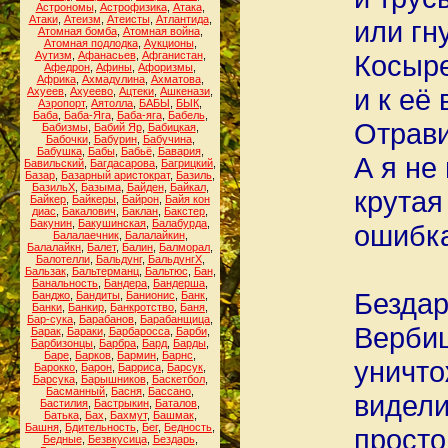
Астрономы
,
Астрофизика
,
Атака
,
Атаки
,
Атеизм
,
Атеисты
,
Атлантида
,
или гн
Атомная бомба
,
Атомная война
,
Атомная подлодка
,
Аукционы
,
Аутизм
,
Афанасьев
,
Афганистан
,
Косыр
Афедрон
,
Афины
,
Афоризмы
,
Африка
,
Ахмадулина
,
Ахматова
,
и к её
Ахуеев
,
Ахуеево
,
Ацтеки
,
Ашкенази
,
Аэропорт
,
Аятолла
,
БАБЫ
,
БЫК
,
Баба
,
Баба-Яга
,
Баба-яга
,
Бабель
,
Отрави
Бабизмы
,
Бабий Яр
,
Бабицкая
,
Бабочки
,
Бабурин
,
Бабучина
,
Бабушка
,
Бабы
,
Бабьё
,
Бавария
,
А я не
Бавильский
,
Багдасарова
,
Багрицкий
,
Базар
,
Базарный аристократ
,
Базиль
,
БазильХ
,
Базыма
,
Байден
,
Байкал
,
крутая
Байкер
,
Байкеры
,
Байрон
,
Байя кон
диас
,
Бакалович
,
Баклан
,
Бакстер
,
Бакунин
,
Бакушинская
,
Балабурда
,
ошибка
Балалаечник
,
Балалайкин
,
Балалайкн
,
Балет
,
Балин
,
Балморал
,
Балотелли
,
Бальдунг
,
БальдунгХ
,
Бальзак
,
Бальтерманц
,
Бальтюс
,
Бан
,
Банальность
,
Бандера
,
Бандерша
,
Бездар
Банджо
,
Бандиты
,
Банионис
,
Банк
,
Банки
,
Банкир
,
Банкротство
,
Баня
,
Бар-сука
,
Барабанов
,
Барабанщица
,
Верби
Барак
,
Бараки
,
Барбаросса
,
Барби
,
Барбизонцы
,
Барбра
,
Бард
,
Барды
,
Баре
,
Барков
,
Бармин
,
Барнс
,
уничто
Барокко
,
Барон
,
Барриса
,
Барсук
,
Барсука
,
Барышников
,
Баскетбол
,
Басманный
,
Басня
,
Бассано
,
видели
Бастилия
,
Бастрыкин
,
Баталов
,
Батька
,
Бах
,
Бахмут
,
Башмак
,
Башня
,
Бдительность
,
Бег
,
Бедность
,
просто
Бедные
,
Безвкусица
,
Бездарь
,