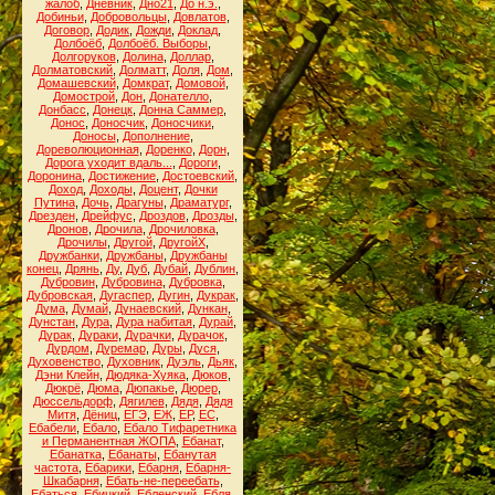
жалоб
,
Дневник
,
Дно21
,
До н.э.
,
Добиньи
,
Добровольцы
,
Довлатов
,
Договор
,
Додик
,
Дожди
,
Доклад
,
Долбоёб
,
Долбоёб. Выборы
,
Долгоруков
,
Долина
,
Доллар
,
Долматовский
,
Долматт
,
Доля
,
Дом
,
Домашевский
,
Домкрат
,
Домовой
,
Домострой
,
Дон
,
Донателло
,
Донбасс
,
Донецк
,
Донна Саммер
,
Донос
,
Доносчик
,
Доносчики
,
Доносы
,
Дополнение
,
Дореволюционная
,
Доренко
,
Дорн
,
Дорога уходит вдаль...
,
Дороги
,
Доронина
,
Достижение
,
Достоевский
,
Доход
,
Доходы
,
Доцент
,
Дочки
Путина
,
Дочь
,
Драгуны
,
Драматург
,
Дрезден
,
Дрейфус
,
Дроздов
,
Дрозды
,
Дронов
,
Дрочила
,
Дрочиловка
,
Дрочилы
,
Другой
,
ДругойХ
,
Дружбанки
,
Дружбаны
,
Дружбаны
конец
,
Дрянь
,
Ду
,
Дуб
,
Дубай
,
Дублин
,
Дубровин
,
Дубровина
,
Дубровка
,
Дубровская
,
Дугаспер
,
Дугин
,
Дукрак
,
Дума
,
Думай
,
Дунаевский
,
Дункан
,
Дунстан
,
Дура
,
Дура набитая
,
Дурай
,
Дурак
,
Дураки
,
Дурачки
,
Дурачок
,
Дурдом
,
Дуремар
,
Дуры
,
Дуся
,
Духовенство
,
Духовник
,
Дуэль
,
Дьяк
,
Дэни Клейн
,
Дюдяка-Хуяка
,
Дюков
,
Дюкрё
,
Дюма
,
Дюпакье
,
Дюрер
,
Дюссельдорф
,
Дягилев
,
Дядя
,
Дядя
Митя
,
Дёниц
,
ЕГЭ
,
ЕЖ
,
ЕР
,
ЕС
,
Ебабели
,
Ебало
,
Ебало Тифаретника
и Перманентная ЖОПА
,
Ебанат
,
Ебанатка
,
Ебанаты
,
Ебанутая
частота
,
Ебарики
,
Ебарня
,
Ебарня-
Шкабарня
,
Ебать-не-переебать
,
Ебаться
,
Ебицкий
,
Ебленский
,
Ебля
,