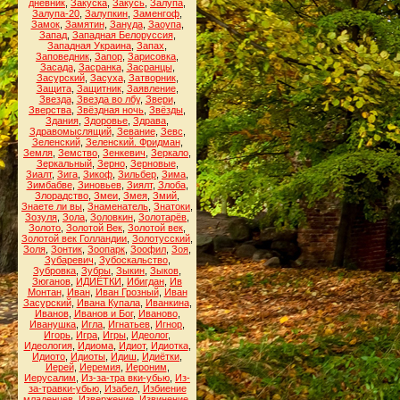
дневник
,
Закуска
,
Закусь
,
Залупа
,
Залупа-20
,
Залупкин
,
Заменгоф
,
Замок
,
Замятин
,
Зануда
,
Заоупа
,
Запад
,
Западная Белоруссия
,
Западная Украина
,
Запах
,
Заповедник
,
Запор
,
Зарисовка
,
Засада
,
Засранка
,
Засранцы
,
Засурский
,
Засуха
,
Затворник
,
Защита
,
Защитник
,
Заявление
,
Звезда
,
Звезда во лбу
,
Звери
,
Зверства
,
Звёздная ночь
,
Звёзды
,
Здания
,
Здоровье
,
Здрава
,
Здравомыслящий
,
Зевание
,
Зевс
,
Зеленский
,
Зеленский. Фридман
,
Земля
,
Земство
,
Зенкевич
,
Зеркало
,
Зеркальный
,
Зерно
,
Зерновые
,
Зиалт
,
Зига
,
Зикоф
,
Зильбер
,
Зима
,
Зимбабве
,
Зиновьев
,
Зиялт
,
Злоба
,
Злорадство
,
Змеи
,
Змея
,
Змий
,
Знаете ли вы
,
Знаменатель
,
Знатоки
,
Зозуля
,
Зола
,
Золовкин
,
Золотарёв
,
Золото
,
Золотой Век
,
Золотой век
,
Золотой век Голландии
,
Золотусский
,
Золя
,
Зонтик
,
Зоопарк
,
Зоофил
,
Зоя
,
Зубаревич
,
Зубоскальство
,
Зубровка
,
Зубры
,
Зыкин
,
Зыков
,
Зюганов
,
ИДИЁТКИ
,
Ибигдан
,
Ив
Монтан
,
Иван
,
Иван Грозный
,
Иван
Засурский
,
Ивана Купала
,
Иванкина
,
Иванов
,
Иванов и Бог
,
Иваново
,
Иванушка
,
Игла
,
Игнатьев
,
Игнор
,
Игорь
,
Игра
,
Игры
,
Идеолог
,
Идеология
,
Идиома
,
Идиот
,
Идиотка
,
Идиото
,
Идиоты
,
Идиш
,
Идиётки
,
Иерей
,
Иеремия
,
Иероним
,
Иерусалим
,
Из-за-тра вки-убью
,
Из-
за-травки-убью
,
Изабел
,
Избиение
младенцев
,
Извержение
,
Извинение
,