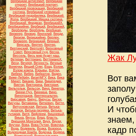
Вербицкий антисемит
,
Вербицкий
откроет
,
Вербицкий портрет
,
Вербицкий провокация
,
Вербицкий
скотина
,
Вербицкий уязвимый
,
Вербицкий-педофиляка
,
Вербицкий.
Жопа
,
Вербицкий. Мишка скотина
,
Вербицкий. Фридман
,
ВербицкийХ
,
Вербицкийню
,
Вербицкй
,
Вербицкмй
,
Верблюды
,
Верблядь
,
Вербцкая
,
Вервеер
,
Вервир
,
Вергилий
,
Верди
,
Веризм
,
Верицкийню
,
Верлен
,
Вермеер
,
Верницкий
,
Верный
,
Версаль
,
Вертеп
,
Вертер
,
Вертинский
,
Вертолёт
,
Верховный
Совет
,
Верховный суд
,
Весна
,
Жак Лу
Вессель
,
Весь мир будет наш
,
Ветеран
,
Веттриано
,
ВеттрианоХ
,
Вехи
,
Вечеря
,
Вечность
,
Вечные
Вонючки
,
Вещий Олег
,
Взад
,
Взлом
,
Взлом компа
,
Взрывы
,
Взятки
,
Вибеке
,
Вибер
,
Вибратор
,
Видео
,
Вот ва
Виже-Лебрён
,
ВизитМГУ
,
Вика
,
Вика
Минет
,
Виканю
,
Вики
,
Википедия
,
Виктор
,
Викторина
,
Виктория
,
заполу
Вильгельм
,
Вильсон
,
Винд
,
Винегра
,
Винни-Пух
,
Винница
,
Вино
,
Виноградов
,
Винтерхальтер
,
голуба
Вирсавия
,
Вирус
,
Вирусы
,
Виски
,
Висуны
,
Витамины
,
Виткевич
,
Витте
,
И чтоб
Витухновская
,
Витька
,
Витька-
дурачок
,
Витька-пиздяка
,
Витька-
тупарик
,
Витя
,
Вифлеем
,
Вишневый
,
знаем,
Виька
,
Вкусы
,
Влад
,
Власть
,
Внешняя Монголия
,
Внук
,
Внуки
,
Внучки
,
Вова
,
Вова Путин
,
Вовочка
,
кадр п
Вода
,
Водевиль
,
Водка
,
Водород
,
Водородная бомба
,
Водочка
,
Водяра
,
Воеводский
,
Военачальники
,