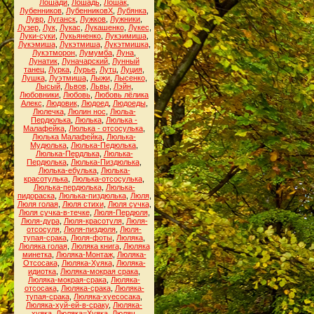
Лошади
,
Лошадь
,
Лошак
,
Лубенников
,
ЛубенниковХ
,
Лубянка
,
Лувр
,
Луганск
,
Лужков
,
Лужники
,
Лузер
,
Лук
,
Лукас
,
Лукашенко
,
Лукес
,
Луки-суки
,
Лукьяненко
,
Лукэимиша
,
Лукэмиша
,
Лукэтмиша
,
Лукэтмишка
,
Лукэтморон
,
Лумумба
,
Луна
,
Лунатик
,
Луначарский
,
Лунный
танец
,
Лурка
,
Лурье
,
Лутц
,
Луция
,
Лушка
,
Луэтмиша
,
Лыжи
,
Лысенко
,
Лысый
,
Львов
,
Львы
,
Лэйн
,
Любовники
,
Любовь
,
Любовь лёлика
Алекс
,
Людовик
,
Людоед
,
Людоеды
,
Люлечка
,
Люлин нос
,
Люльа-
Пердюлька
,
Люлька
,
Люлька -
Малафейка
,
Люлька - отсосулька
,
Люлька Малафейка
,
Люлька-
Мудюлька
,
Люлька-Педюлька
,
Люлька-Пердлька
,
Люлька-
Пердюлька
,
Люлька-Пиздюлька
,
Люлька-ебулька
,
Люлька-
красотулька
,
Люлька-отсосулька
,
Люлька-пердюлька
,
Люлька-
пидораска
,
Люлька-пиздюлька
,
Люля
,
Люля голая
,
Люля стихи
,
Люля сучка
,
Люля сучка-в-течке
,
Люля-Пердюля
,
Люля-дура
,
Люля-красотуля
,
Люля-
отсосуля
,
Люля-пиздюля
,
Люля-
тупая-срака
,
Люля-фоты
,
Люляка
,
Люляка голая
,
Люляка книга
,
Люляка
минетка
,
Люляка-Монтаж
,
Люляка-
Отсосака
,
Люляка-Хуяка
,
Люляка-
идиотка
,
Люляка-мокрая срака
,
Люляка-мокрая-срака
,
Люляка-
отсосака
,
Люляка-срака
,
Люляка-
тупая-срака
,
Люляка-хуесосака
,
Люляка-хуй-ей-в-сраку
,
Люляка-
хуяка
,
Люляка=Хуяка
,
Люляч
,