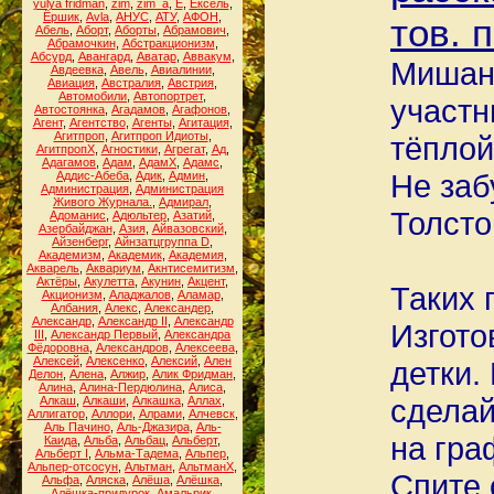
yulya fridman
,
zim
,
zim_a
,
Ё
,
Ёксель
,
Ёршик
,
Аvla
,
АНУС
,
АТУ
,
АФОН
,
тов. 
Абель
,
Аборт
,
Аборты
,
Абрамович
,
Абрамочкин
,
Абстракционизм
,
Абсурд
,
Авангард
,
Аватар
,
Аввакум
,
Мишан
Авдеевка
,
Авель
,
Авиалинии
,
Авиация
,
Австралия
,
Австрия
,
Автомобили
,
Автопортрет
,
участн
Автостоянка
,
Агадамов
,
Агафонов
,
Агент
,
Агентство
,
Агенты
,
Агитация
,
Агитпроп
,
Агитпроп Идиоты
,
тёплой
АгитпропХ
,
Агностики
,
Агрегат
,
Ад
,
Адагамов
,
Адам
,
АдамХ
,
Адамс
,
Не заб
Аддис-Абеба
,
Адик
,
Админ
,
Администрация
,
Администрация
Живого Журнала.
,
Адмирал
,
Толсто
Адоманис
,
Адюльтер
,
Азатий
,
Азербайджан
,
Азия
,
Айвазовский
,
Айзенберг
,
Айнзатцгруппа D
,
Академизм
,
Академик
,
Академия
,
Акварель
,
Аквариум
,
Акнтисемитизм
,
Актёры
,
Акулетта
,
Акунин
,
Акцент
,
Таких 
Акционизм
,
Аладжалов
,
Аламар
,
Албания
,
Алекс
,
Александер
,
Александр
,
Александр II
,
Александр
Изгото
III
,
Александр Первый
,
Александра
Фёдоровна
,
Александров
,
Алексеева
,
Алексей
,
Алексенко
,
Алексий
,
Ален
детки.
Делон
,
Алена
,
Алжир
,
Алик Фридман
,
Алина
,
Алина-Пердюлина
,
Алиса
,
сделай
Алкаш
,
Алкаши
,
Алкашка
,
Аллах
,
Аллигатор
,
Аллори
,
Алрами
,
Алчевск
,
Аль Пачино
,
Аль-Джазира
,
Аль-
на гра
Каида
,
Альба
,
Альбац
,
Альберт
,
Альберт I
,
Альма-Тадема
,
Альпер
,
Альпер-отсосун
,
Альтман
,
АльтманХ
,
Спите 
Альфа
,
Аляска
,
Алёша
,
Алёшка
,
Алёшка-придурок
,
Амальрик
,