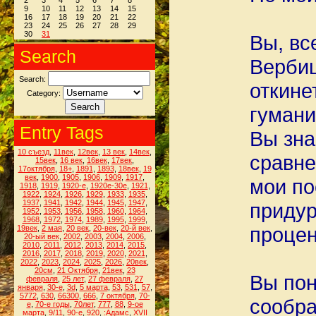
2
3
4
5
6
7
8
9
10
11
12
13
14
15
16
17
18
19
20
21
22
23
24
25
26
27
28
29
30
31
Вы, вс
Search
Вербиц
Search:
откине
Category:
гумани
Entry Tags
Вы зна
10 съезд
,
11век
,
12век
,
13 век
,
14век
,
сравне
15век
,
16 век
,
16век
,
17век
,
17октября
,
18+
,
1891
,
1893
,
18век
,
19
век
,
1900
,
1905
,
1906
,
1909
,
1917
,
мои по
1918
,
1919
,
1920-е
,
1920е-30е
,
1921
,
1922
,
1924
,
1926
,
1929
,
1933
,
1935
,
1937
,
1941
,
1942
,
1944
,
1945
,
1947
,
придур
1952
,
1953
,
1956
,
1958
,
1960
,
1964
,
1968
,
1972
,
1974
,
1989
,
1995
,
1999
,
процен
19век
,
2 мая
,
20 век
,
20-век
,
20-й век
,
20-ый век
,
2002
,
2003
,
2004
,
2006
,
2010
,
2011
,
2012
,
2013
,
2014
,
2015
,
2016
,
2017
,
2018
,
2019
,
2020
,
2021
,
2022
,
2023
,
2024
,
2025
,
2026
,
20век
,
20см
,
21 Октября
,
21век
,
23
Вы пон
февраля
,
25 лет
,
27 февраля
,
27
января
,
30-е
,
3d
,
5 марта
,
53
,
531
,
57
,
5772
,
630
,
66300
,
666
,
7 октября
,
70-
сообра
е
,
70-е годы
,
70лет
,
777
,
88
,
9-ое
марта
,
9/11
,
90-е
,
920
,
:Адамс
,
XVII