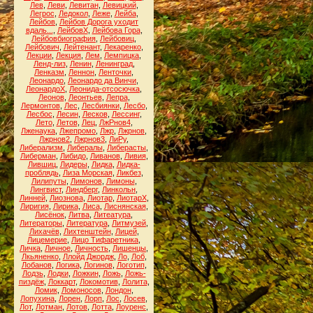
Лев
,
Леви
,
Левитан
,
Левицкий
,
Легрос
,
Ледокол
,
Леже
,
Лейба
,
Лейбов
,
Лейбов Дорога уходит
вдаль...
,
ЛейбовХ
,
Лейбова Гора
,
Лейбовбиография
,
Лейбовиц
,
Лейбович
,
Лейтенант
,
Лекаренко
,
Лекции
,
Лекция
,
Лем
,
Лемпицка
,
Ленд-лиз
,
Ленин
,
Ленинград
,
Ленказм
,
Леннон
,
Ленточки
,
Леонардо
,
Леонардо да Винчи
,
ЛеонардоХ
,
Леонида-отсосючка
,
Леонов
,
Леонтьев
,
Лепра
,
Лермонтов
,
Лес
,
Лесбиянки
,
Лесбо
,
Лесбос
,
Лесин
,
Лесков
,
Лессинг
,
Лето
,
Летов
,
Лец
,
ЛжРнов4
,
Лженаука
,
Лжепромо
,
Лжр
,
Лжрнов
,
Лжрнов2
,
Лжрнов3
,
ЛиРу
,
Либерализм
,
Либералы
,
Либерасты
,
Либерман
,
Либидо
,
Ливанов
,
Ливия
,
Лившиц
,
Лидеры
,
Лидка
,
Лидка-
проблядь
,
Лиза Морская
,
Ликбез
,
Лилипуты
,
Лимонов
,
Лимоны
,
Лингвист
,
Линдберг
,
Линкольн
,
Линней
,
Лиознова
,
Лиотар
,
ЛиотарХ
,
Лиригия
,
Лирика
,
Лиса
,
Лиснянская
,
Лисёнок
,
Литва
,
Литеатура
,
Литераторы
,
Литература
,
Литмузей
,
Лихачёв
,
Лихтенштейн
,
Лицей
,
Лицемерие
,
Лицо Тифаретника
,
Личка
,
Личное
,
Личность
,
Лишенцы
,
Лкьяненко
,
Ллойд Джордж
,
Ло
,
Лоб
,
Лобанов
,
Логика
,
Логинов
,
Логотип
,
Лодзь
,
Лодки
,
Ложкин
,
Ложь
,
Ложь-
пиздёж
,
Локкарт
,
Локомотив
,
Лолита
,
Ломик
,
Ломоносов
,
Лондон
,
Лопухина
,
Лорен
,
Лорп
,
Лос
,
Лосев
,
Лот
,
Лотман
,
Лотов
,
Лотта
,
Лоуренс
,