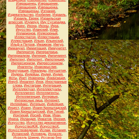
Извращенец
,
Извращение
,
Извращения
,
Извращенка
,
Извращенцы
,
Изгнание
,
Издевательство
,
Изобилие
,
Израиль
,
Израиль. Евреи
,
Израильская
агрессия
,
Изумруд
,
Ииу Сусираджа
,
Икинс
,
Икона
,
Иконы
,
Икра
,
Икусство
,
Иланский
,
Илия
,
Илларионов
,
Иллюзорный
,
Иллюстратор
,
Иллюстрации
,
Иллюстрация
,
Ильин
,
Ильинский
,
Ильф и Петров
,
Имажизм
,
Имгур
,
Иммануил
,
Иммиграция
,
Иммунитет
,
Император
,
Императрица
,
Империализм
,
Империя
,
Импичмент
,
Импотент
,
Импотент.
,
Импотенция
,
Импресионизм
,
Импрессионизм
,
Инагенты
,
Инакомыслие
,
Инаугурация
,
Инвалиды
,
Ингушетия
,
Индеец
,
Индейцы
,
Индия
,
Индия.
Фоты
,
Инет
,
Инженеры
,
Инквизиция
,
Инкуб
,
Иноагент
,
Инок
,
Иностранные
слова
,
Инстаграм
,
Интеграция
,
Интеллектуал
,
Интеллектуалы
,
Интеллигент
,
Интеллигенты
,
Интеллигенция
,
Интервью
,
Интересные лица
,
Интернет
,
Интерфакс
,
Интерьер
,
Инфляция
,
Инцест
,
Иоанн
,
Иоанн Кронштадский
,
Иоанн Кронштадтский
,
Ион Тихий
,
Ионтихий
,
Иосиф
,
Ирак
,
Иран
,
Ирина
,
Ирландия
,
Ирматов
,
Ирония
,
Искусство
,
Искусство декоративное
,
ИскусствоЖЖ
,
ИскусствоХ
,
Искусствоведение
,
Ислам
,
Испания
,
Испанский
,
Исповедь
,
Исраэлс
,
Исраэль Шамир
,
Иссахар Бер