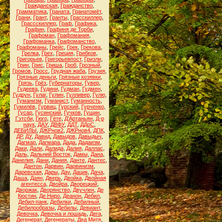
Гражданская
,
Гражданство
,
Грамматика
,
Граната
,
Гранатомёт
,
Грани
,
Грант
,
Гранты
,
Грасскиллер
,
Грассскиллер
,
Граф
,
Графика
,
Графин
,
Графиня де Торби
,
Графоман
,
Графомания
,
Графоманка
,
Графоманство
,
Графоманы
,
Грейс
,
Грек
,
Грекова
,
Грелка
,
Грех
,
Греция
,
Грибков
,
Григорьев
,
Григорьевпост
,
Гризли
,
Грин
,
Грис
,
Гриша
,
Гроб
,
Грозный
,
Громов
,
Гросс
,
Грудная жаба
,
Грузия
,
Грязные деньги
,
Грязные козявки
,
Грязь
,
Грёз
,
Губернаторы
,
Гувер
,
Гудеева
,
Гудини
,
Гудман
,
Гудмен
,
Гудрун
,
Гулаг
,
Гулин
,
Гулливер
,
Гулю
,
Гуманизм
,
Гуманист
,
Гуманность
,
Гумилёв
,
Гурвиц
,
Гурский
,
Гурченко
,
Гусар
,
Гусинский
,
Гучков
,
Гущин
,
Гэтсби
,
Гюго
,
Гёте
,
Д'Артаньян
,
Д-р
наук
,
ДАУ
,
ДВФУ
,
ДДТ
,
ДДоС
,
ДЕБИЛЫ
,
ДЖРнов2
,
ДЖРнов4
,
ДПК
,
ДР
,
ДУ
,
Давид
,
Давыдов
,
Давыдыч
,
Дагмар
,
Дагмара
,
Дада
,
Дадаизм
,
Даки
,
Дали
,
Далида
,
Далия
,
Даллас
,
Даль
,
Дальний Восток
,
Дамы
,
Дана
,
Данелия
,
Дани
,
Дания
,
Данте
,
Дантес
,
Дантон
,
Дарвин
,
Дарвинизм
,
Даревская
,
Дары
,
Дау
,
Дацик
,
Дача
,
Даша
,
Даян
,
Дверь
,
Двойка
,
Двойная
агентесса
,
Двойра
,
Дворецкий
,
Дворжак
,
Дворянство
,
Двучлен
,
Де
Кюстин
,
Де Ниро
,
Деанон
,
Дебил
,
Дебил-панк
,
Дебилки
,
Дебилный
,
Дебилообразы
,
Дебилы
,
Девиант
,
Девочка
,
Девочка и лошадь
,
Дега
,
Дегенерат
,
Дегенераты
,
Дед Митя
,