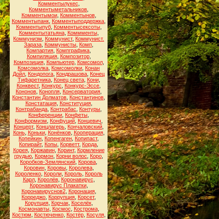
Комментылукес
,
Комментыметальников
,
Комментымои
,
Комментынов
,
Комментыпанк
,
Комментыподдержка
,
Комментыпуб
,
Комментысексоты
,
Комментытатьяна
,
Коммменты
,
Коммунизм
,
Коммунист
,
Коммунист.
Зараза
,
Коммунисты
,
Комп
,
Компартия
,
Компграфика
,
Компиляция
,
Композитор
,
Композиция
,
Компьютер
,
Комсомол
,
Комсомолка
,
Комсомолки
,
Конан
Дойл
,
Кондопога
,
Кондрашова
,
Конец
Тифаретника
,
Конец света
,
Кони
,
Конквест
,
Конкурс
,
Конкурс-Эссе
,
Кононов
,
Конопля
,
Консерватория
,
Константин Долматов
,
Константинов
,
Констатация
,
Конституция
,
Контрабанда
,
Контрабас
,
Контуры
,
Конференции
,
Конфеты
,
Конформизм
,
Конфуций
,
Концевич
,
Концерт
,
Концлагерь
,
Кончаловский
,
Конь
,
Коньки
,
Конёнков
,
Кооперация
,
Копейкин
,
Копенгаген
,
Копипаст
,
Копирайт
,
Копы
,
Корветт
,
Корда
,
Корея
,
Коржавин
,
Коринт
,
Кормление
грудью
,
Кормон
,
Корни волос
,
Коро
,
Коробков-Землянский
,
Корова
,
Коровин
,
Коровы
,
Королева
,
Короленко
,
Короли
,
Король
,
Король
Карл
,
Королёв
,
Коронавирус
,
Коронавирус Плакатки
,
Коронавируснов2
,
Коронация
,
Корреджо
,
Коррупция
,
Корсет
,
Корупция
,
Корчак
,
Коселёк
,
Космонавты
,
Космос
,
Кострома
,
Костюм
,
Костюченко
,
Костёр
,
Косуля
,