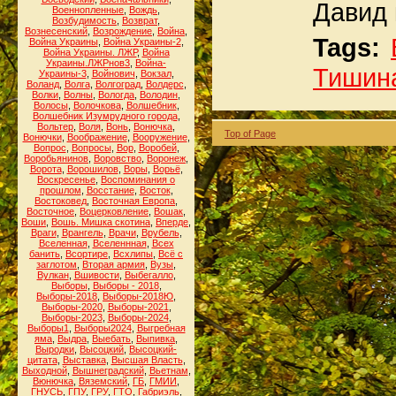
Давид 
Военнопленные
,
Вождь
,
Возбудимость
,
Возврат
,
Вознесенский
,
Возрождение
,
Война
,
Tags:
Война Украины
,
Война Украины-2
,
Война Украины. ЛЖР
,
Война
Украины.ЛЖРнов3
,
Война-
Тишин
Украины-3
,
Войнович
,
Вокзал
,
Воланд
,
Волга
,
Волгоград
,
Волдерс
,
Волки
,
Волны
,
Вологда
,
Володин
,
Волосы
,
Волочкова
,
Волшебник
,
Волшебник Изумрудного города
,
Вольтер
,
Воля
,
Вонь
,
Вонючка
,
Top of Page
Вонючки
,
Воображение
,
Вооружение
,
Вопрос
,
Вопросы
,
Вор
,
Воробей
,
Воробьянинов
,
Воровство
,
Воронеж
,
Ворота
,
Ворошилов
,
Воры
,
Ворьё
,
Воскресенье
,
Воспоминания о
прошлом
,
Восстание
,
Восток
,
Востоковед
,
Восточная Европа
,
Восточное
,
Воцерковление
,
Вошак
,
Воши
,
Вошь. Мишка скотина
,
Вперде
,
Враги
,
Врангель
,
Врачи
,
Врубель
,
Вселенная
,
Вселеннная
,
Всех
банить
,
Всортире
,
Всхлипы
,
Всё с
заглотом
,
Вторая армия
,
Вузы
,
Вулкан
,
Вшивости
,
Выбегалло
,
Выборы
,
Выборы - 2018
,
Выборы-2018
,
Выборы-2018Ю
,
Выборы-2020
,
Выборы-2021
,
Выборы-2023
,
Выборы-2024
,
Выборы1
,
Выборы2024
,
Выгребная
яма
,
Выдра
,
Выебать
,
Выпивка
,
Выродки
,
Высоцкий
,
Высоцкий-
цитата
,
Выставка
,
Высшая Власть
,
Выходной
,
Вышнеградский
,
Вьетнам
,
Вюнючка
,
Вяземский
,
ГБ
,
ГМИИ
,
ГНУСЬ
,
ГПУ
,
ГРУ
,
ГТО
,
Габриэль
,