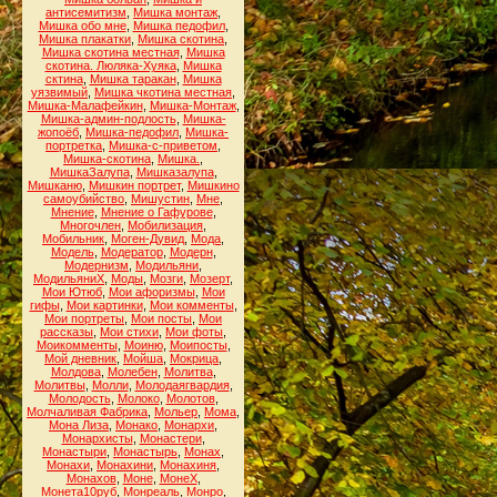
антисемитизм
,
Мишка монтаж
,
Мишка обо мне
,
Мишка педофил
,
Мишка плакатки
,
Мишка скотина
,
Мишка скотина местная
,
Мишка
скотина. Люляка-Хуяка
,
Мишка
сктина
,
Мишка таракан
,
Мишка
уязвимый
,
Мишка чкотина местная
,
Мишка-Малафейкин
,
Мишка-Монтаж
,
Мишка-админ-подлость
,
Мишка-
жопоёб
,
Мишка-педофил
,
Мишка-
портретка
,
Мишка-с-приветом
,
Мишка-скотина
,
Мишка.
,
МишкаЗалупа
,
Мишказалупа
,
Мишканю
,
Мишкин портрет
,
Мишкино
самоубийство
,
Мишустин
,
Мне
,
Мнение
,
Мнение о Гафурове
,
Многочлен
,
Мобилизация
,
Мобильник
,
Моген-Дувид
,
Мода
,
Модель
,
Модератор
,
Модерн
,
Модернизм
,
Модильяни
,
МодильяниХ
,
Моды
,
Мозги
,
Мозерт
,
Мои Ютюб
,
Мои афоризмы
,
Мои
гифы
,
Мои картинки
,
Мои комменты
,
Мои портреты
,
Мои посты
,
Мои
рассказы
,
Мои стихи
,
Мои фоты
,
Моикомменты
,
Моиню
,
Моипосты
,
Мой дневник
,
Мойша
,
Мокрица
,
Молдова
,
Молебен
,
Молитва
,
Молитвы
,
Молли
,
Молодаягвардия
,
Молодость
,
Молоко
,
Молотов
,
Молчаливая Фабрика
,
Мольер
,
Мома
,
Мона Лиза
,
Монако
,
Монархи
,
Монархисты
,
Монастери
,
Монастыри
,
Монастырь
,
Монах
,
Монахи
,
Монахини
,
Монахиня
,
Монахов
,
Моне
,
МонеХ
,
Монета10руб
,
Монреаль
,
Монро
,