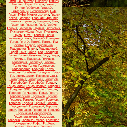
Гимн
,
Гинденбург
,
Гинзбург
,
Гипноз
,
Гиппиус
,
Гирш
,
Гитара
,
Гитлер
,
Гитлер Геббельс
,
ГитлерХ
,
Гитлеровцы
,
Гитлерюгенд
,
Гиф
,
Гифы
,
Гифы Мишка скотина
,
Гифы-
сексо
,
Главная
,
Главная Страница
,
Главная страница
,
Гладилин
,
Глаз
,
Глазунов
,
Глакенс
,
Глеб
,
Глобус
,
Глория
,
Глупость
,
Глупый
,
Гнаткевич
,
Гнаткевич-Жопа
,
Гном
,
Гностики
,
Гнусы
,
Гнусь
,
Гоблин
,
Говно
,
Говнозащитники
,
Говноёб
,
Говядина
,
Гоген
,
ГогенХ
,
Гоголб
,
Гоголь
,
Год
семьи
,
Годарр
,
Годовщина
,
Годовщина Путина
,
Годовщина-1
,
Годой
,
Гойя
,
ГойяХ
,
Гол
,
Голандия
,
Голая
,
Голая обезьяна
,
Голд
,
Голда
,
Голивуд
,
Голикова
,
Голицын
,
Голландия
,
Голливуд
,
Головин
,
Головина
,
Голод
,
Голодомор
,
Голосование
,
Голубой
,
Голубь
,
Голышев
,
Гольбейн
,
Гольциус
,
Гомо
,
Гомосексуализм
,
Гомосексуалы
,
Гомофилия
,
Гомофилы
,
Гомофоб
,
Гомофобия
,
Гомофобы
,
Гондон
,
Гондонеллы
,
Гондонизация
,
Гондоны
,
Гондоны. ЖЖ
,
Гондурас
,
Гонконг
,
Гонорея
,
Гончарова
,
Гопак
,
Гопота
,
Горбаневская
,
Горбачёв
,
Горгона
,
Гордеев
,
Гордин
,
Гордон
,
Горелов
,
Горилла
,
Горлум
,
Горный
,
Горовец
,
Городничий
,
Городовой
,
Горские
евреи
,
Горчаков
,
Горшочек
,
Горький
,
Горюшкин-Сорокопудов
,
Госдепартамент
,
Госкомцен
,
Госпожа
,
Госпожа Лукеса
,
Гостиная
,
Государство
,
Гофф
,
Гохберг
,
Грабарь
,
Гравюра
,
Гравюры
,