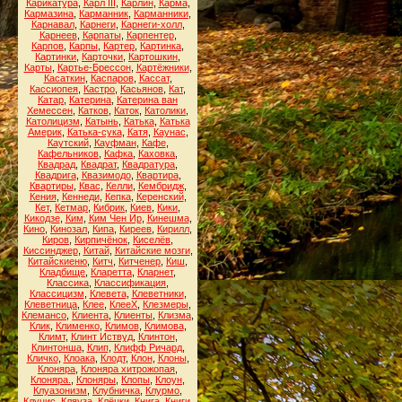
Карикатура
,
Карл III
,
Карлин
,
Карма
,
Кармазина
,
Карманник
,
Карманники
,
Карнавал
,
Карнеги
,
Карнеги-холл
,
Карнеев
,
Карпаты
,
Карпентер
,
Карпов
,
Карпы
,
Картер
,
Картинка
,
Картинки
,
Карточки
,
Картошкин
,
Карты
,
Картье-Брессон
,
Картёжники
,
Касаткин
,
Каспаров
,
Кассат
,
Кассиопея
,
Кастро
,
Касьянов
,
Кат
,
Катар
,
Катерина
,
Катерина ван
Хемессен
,
Катков
,
Каток
,
Католики
,
Католицизм
,
Катынь
,
Катька
,
Катька
Америк
,
Катька-сука
,
Катя
,
Каунас
,
Каутский
,
Кауфман
,
Кафе
,
Кафельников
,
Кафка
,
Каховка
,
Квадрад
,
Квадрат
,
Квадратура
,
Квадрига
,
Квазимодо
,
Квартира
,
Квартиры
,
Квас
,
Келли
,
Кембридж
,
Кения
,
Кеннеди
,
Кепка
,
Керенский
,
Кет
,
Кетмар
,
Кибрик
,
Киев
,
Кики
,
Кикодзе
,
Ким
,
Ким Чен Ир
,
Кинешма
,
Кино
,
Кинозал
,
Кипа
,
Киреев
,
Кирилл
,
Киров
,
Кирпичёнок
,
Киселёв
,
Киссинджер
,
Китай
,
Китайские мозги
,
Китайскиеню
,
Китч
,
Китченер
,
Киш
,
Кладбище
,
Кларетта
,
Кларнет
,
Классика
,
Классификация
,
Классицизм
,
Клевета
,
Клеветники
,
Клеветница
,
Клее
,
КлееХ
,
Клезмеры
,
Клемансо
,
Клиента
,
Клиенты
,
Клизма
,
Клик
,
Клименко
,
Климов
,
Климова
,
Климт
,
Клинт Иствуд
,
Клинтон
,
Клинтонша
,
Клип
,
Клифф Ричард
,
Кличко
,
Клоака
,
Клодт
,
Клон
,
Клоны
,
Клоняра
,
Клоняра хитрожопая
,
Клоняра.
,
Клоняры
,
Клопы
,
Клоун
,
Клуазонизм
,
Клубничка
,
Клурмо
,
Клуцис
,
Кляуза
,
Клёцки
,
Книга
,
Книги
,