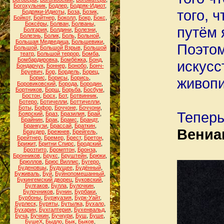
Богохульник
,
Бодлер
,
Бодряк-Идиот
,
того, 
Бодряки-Идиоты
,
Боза
,
Бозик
,
Бойкот
,
Бойтнер
,
Боколл
,
Бокр
,
Бокс
,
Боксёры
,
Болван
,
Болваны
,
путём 
Болгария
,
Болдини
,
Болезни
,
Болезнь
,
Болик
,
Боль
,
Больной
,
Большая Медведица
,
Большевики
,
Поэтом
Большой
,
Большой Взрыв
,
Большой
театр
,
Большой террор
,
Бомба
,
Бомбардировка
,
Бомбёжка
,
Бонд
,
искусс
Бондарчук
,
Боннер
,
Бонобо
,
Бонч-
Бруевич
,
Бор
,
Бордель
,
Борец
,
Борис
,
Борисы
,
Борись
,
живопи
Боровиковский
,
Борода
,
Бородин
,
Бортников
,
Борщ
,
Борьба
,
Босбум
,
Бостон
,
Босх
,
Бот
,
Ботвинник
,
Ботеро
,
Ботичелли
,
Боттичелли
,
Боты
,
Бофор
,
Боччоне
,
Боччони
,
Теперь
Боярский
,
Браз
,
Бразилия
,
Брай
,
Брайнин
,
Брак
,
Брамс
,
Брандт
,
Бранкузи
,
Брассай
,
Браткин
,
Вениа
Браудер
,
Брежнев
,
Брейгель
,
Брейтнер
,
Бремер
,
Брест
,
Бретон
,
Брижит
,
Бритни Спирс
,
Бродский
,
Брозтито
,
Бромптон
,
Бронза
,
Бронников
,
Брукс
,
Бруштейн
,
Брюки
,
Брюллов
,
Брюс Виллис
,
Бугеро
,
Буденовцы
,
Будущее
,
Будённый
,
Буживаль
,
Буй
,
Буйнопомешанный
,
Букингемский дворец
,
Буковский
,
Булгаков
,
Булла
,
Булочкин
,
Булочников
,
Бунин
,
Бурбаки
,
Бурбоны
,
Буржуазия
,
Бурк-Уайт
,
Бурлеск
,
Буряты
,
Бутылка
,
Бухало
,
Бухарин
,
Бухгалтерия
,
Бухенвальд
,
Буча
,
Бучкин
,
Бучкури
,
Буш
,
Буше
,
БушеХ
,
Быдло
,
Бык
,
Быков
,