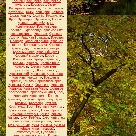
Косыгин
,
Косырева
,
Косырева о
культуре
,
Косырева. Углич
,
Косыревакомменты
,
Кот
,
Котовася
,
Котовский
,
Коты
,
Кофырин
,
Кочерга
,
Кошка
,
Кошки
,
Кошмар
,
Кощунство
,
Краб
,
Крамаров
,
Крамской
,
Кранах
,
Кранах-старшийХ
,
Крап
,
Крапильская
,
Крапильский
,
Красавец
,
Красавица
,
Красиво жить
не запретишь
,
Красная
,
Красная
Армия
,
Красная Площадь
,
Красная
Слобода
,
Красная армия
,
Красная
площадь
,
Красная рамка
,
Краснова
,
Краснодар
,
Красные мухоморы
,
Красный ибис
,
Красный крест
,
Красный мешочек
,
Красота
,
Крачковская
,
Кредит
,
Крейсер
,
Кремль
,
Кремль.
,
Крепостные
,
Кресмль
,
Креспи
,
Крестины
,
Крестный Ход
,
Крестный ход
,
Крестовский
,
Крестьне
,
Крестьяне
,
Кретины
,
Крещатик
,
Крещение
,
Кризис
,
Криллон
,
Криминал
,
Крис
,
Крисота
,
Кристи
,
Кристина
,
Кристис
,
Критика
,
Кровавая Мери
,
Кровавое
воскресенье
,
Кровавый навет
,
Крог
,
Крокодил
,
Крокодилы
,
Кролик
,
Кролики
,
Кронгауз
,
Кронштадт
,
Кросс
,
Кроткий
,
Крофорд
,
Круглов
,
Крумгольд
,
Круп
,
Крупкин
,
Крупная
,
Крыжополь
,
Крылов
,
Крым
,
Крымов
,
Крымские татары
,
Крыса
,
Крысы
,
Крыша
,
Крюк
,
Крёйер
,
Крёстный отец
,
Ксенофобия
,
Ксилография
,
Ктомс
,
Ку-клукс-клан
,
Куба
,
Кубизм
,
Кубизм
Тифаретника
,
КубизмХ
,
Кубофутуризм
,
Кувалдин
,
Кувшинникова
,
Кугач
,
Куздра
,