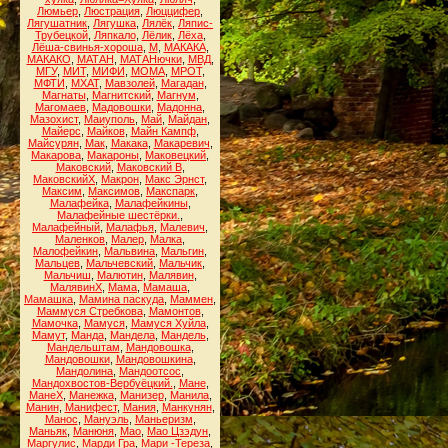
Люмьер
,
Люстрация
,
Люццифер
,
Лягушатник
,
Лягушка
,
Лялёк
,
Ляпис-
Трубецкой
,
Ляпкало
,
Лёлик
,
Лёха
,
Лёша-свинья-хороша
,
М
,
МАКАКА
,
МАКАКО
,
МАТАН
,
МАТАНючки
,
МВД
,
МГУ
,
МИТ
,
МИФИ
,
МОМА
,
МРОТ
,
МФТИ
,
МХАТ
,
Мавзолей
,
Магадан
,
Магнаты
,
Магнитский
,
Магнум
,
Магомаев
,
Мадовошки
,
Мадонна
,
Мазохист
,
Маиуполь
,
Май
,
Майдан
,
Майерс
,
Майков
,
Майн Кампф
,
Майсурян
,
Мак
,
Макака
,
Макаревич
,
Макарова
,
Макароны
,
Маковецкий
,
Маковский
,
Маковский В
,
МаковскийХ
,
Макрон
,
Макс Эрнст
,
Максим
,
Максимов
,
Макспарк
,
Малафейка
,
Малафейкины
,
Малафейные шестёрки.
,
Малафейный
,
Малафья
,
Малевич
,
Маленков
,
Малер
,
Малка
,
Малофейкин
,
Мальвина
,
Мальгин
,
Мальцев
,
Мальчевский
,
Мальчик
,
Мальчиш
,
Малютин
,
Малявин
,
МалявинХ
,
Мама
,
Мамаша
,
Мамашка
,
Мамина паскуда
,
Маммен
,
Маммуся Стребкова
,
Мамонтов
,
Мамочка
,
Мамуся
,
Мамуся Хуйла
,
Мамут
,
Манда
,
Мандела
,
Мандель
,
Мандельштам
,
Мандовошка
,
Мандовошки
,
Мандовошкина
,
Мандолина
,
Мандоотсос
,
Мандохвостов-Вербуёцкий.
,
Мане
,
МанеХ
,
Манежка
,
Манизер
,
Манила
,
Манин
,
Манифест
,
Мания
,
Манкунян
,
Манос
,
Мануэль
,
Маньеризм
,
Маньяк
,
Манюня
,
Мао
,
Мао Цзэдун
,
Маргулис
,
Марди Гра
,
Мари -Тереза
,