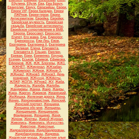
Ебулина
,
Ебуля
,
Ева
,
Ева Браун
,
Евангелие
,
Евнух
,
Евразийцы
,
Евреи
,
Евреи VIP
,
Евреи Каледин
,
Евреи
ЛЖРнов
,
Евреи-герои
,
Евреи.
Антисемитизм
,
Еврейка
,
Еврейки
,
Еврейская мудрость
,
Еврейская
свадьба
,
Еврейские антисемиты
,
Еврейское сопротивление в ВМВ
,
Европа
,
Евросовет
,
Евросоюз
,
Египет
,
Его мама
,
Еда
,
Единорог
,
Единороссы
,
Ежи Лец
,
Ежов
,
Екатерина
,
Екатерина II
,
Екатерина
Великая
,
Елена
,
Елизавета
,
Елизавета II
,
Ельцин
,
Емелин
,
Ереван
,
Ереи
,
Еременко
,
Ерунда
,
Есенин
,
Еськов
,
Ефимов
,
Ефимова
,
Ефремов
,
ЖЖ
,
ЖЖ. Блогеры
,
ЖЖ1
,
ЖЖНЕТ
,
ЖЖжурнал
,
ЖЖзабан
,
ЖЖимпорт
,
ЖЖнов
,
ЖЖнов-3
,
ЖЖнов2
,
ЖЖнов3
,
ЖЖнов3. День
рождения
,
ЖЖуход
,
ЖЖфоты
,
ЖЛЖР
,
ЖОПА
,
ЖРнов2
,
ЖУ
,
Жаба
,
Жадность
,
Жалоба
,
Жалобы
,
Жандармы
,
Жанна
,
Жанр
,
Жанры
,
Жара
,
Жаргон
,
Жариков
,
Жванецкий
,
ЖеЖешка
,
Железная дорога
,
Жена
,
Жених
,
Женоненавистник
,
Женский
,
Женский портрет
,
Женщина
,
Женщина обо мне
,
Женщины
,
Женщиныню
,
Женщиныню.
Фридманню
,
Женщиню
,
Женя
,
Жером
,
Жертвы
,
Живой Журнал
,
Живопись
,
Живопись. Искусство
,
Животное
,
Животные
,
Жидоаллергина
,
Жидобандеровцы
,
Жидобандэровцы
,
Жидовка
,
Жидовская морда
,
Жидовские алые