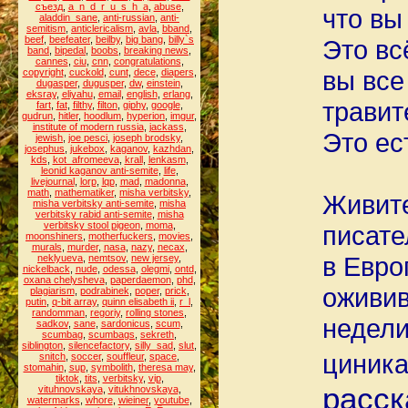
съезд
,
a_n_d_r_u_s_h_a
,
abuse
,
что вы
aladdin_sane
,
anti-russian
,
anti-
semitism
,
anticlericalism
,
avla
,
bband
,
beef
,
beefeater
,
beilby
,
big bang
,
billy`s
Это вс
band
,
bipedal
,
boobs
,
breaking news
,
cannes
,
ciu
,
cnn
,
congratulations
,
вы все
copyright
,
cuckold
,
cunt
,
dece
,
diapers
,
dugasper
,
dugusper
,
dw
,
einstein
,
eksray
,
eliyahu
,
email
,
english
,
erlang
,
травит
fart
,
fat
,
filthy
,
filton
,
giphy
,
google
,
gudrun
,
hitler
,
hoodlum
,
hyperion
,
imgur
,
institute of modern russia
,
jackass
,
Это ес
jewish
,
joe pesci
,
joseph brodsky
,
josephus
,
jukebox
,
kaganov
,
kazhdan
,
kds
,
kot_afromeeva
,
krall
,
lenkasm
,
leonid kaganov anti-semite
,
life
,
livejournal
,
lorp
,
lqp
,
mad
,
madonna
,
math
,
mathematiker
,
misha verbitsky
,
Живите
misha verbitsky anti-semite
,
misha
verbitsky rabid anti-semite
,
misha
verbitsky stool pigeon
,
moma
,
писате
moonshiners
,
motherfuckers
,
movies
,
murals
,
murder
,
nasa
,
nazy
,
necax
,
в Евро
neklyueva
,
nemtsov
,
new jersey
,
nickelback
,
nude
,
odessa
,
olegmi
,
ontd
,
oxana chelysheva
,
paperdaemon
,
phd
,
оживив
plagiarism
,
podrabinek
,
poper
,
prick
,
putin
,
q-bit array
,
quinn elisabeth ii
,
r_l
,
randomman
,
regoriy
,
rolling stones
,
недели
sadkov
,
sane
,
sardonicus
,
scum
,
scumbag
,
scumbags
,
sekreth
,
siblington
,
silencefactory
,
silly_sad
,
slut
,
циника
snitch
,
soccer
,
souffleur
,
space
,
stomahin
,
sup
,
symbolith
,
theresa may
,
tiktok
,
tits
,
verbitsky
,
vip
,
расск
vituhnovskaya
,
vitukhnovskaya
,
watermarks
,
whore
,
wieiner
,
youtube
,