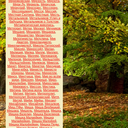
Мережковский
,
Мерзость
,
Мерзота
,
Мери Лу
,
Меркель
,
Меркулов
,
Меркурий
,
Мерседес
,
Мессерер
,
Мессершмидт
,
Месси
,
Мессия
,
Местная Скотина
,
Местные
,
Месть
,
Метальников
,
Метальников Углич и
бабушка
,
Метальников о Толстом
,
Метафизическая живопись
,
Метеорит
,
Метки
,
Мехмат
,
Мечников
,
Мещане
,
Мещанин
,
Мещанка
,
Мещанство
,
Мизантроп
,
Мизогинисты
,
Мизулина
,
Мик
Джаггер
,
Микеланджело
,
МикеланджелоХ
,
Микола Питерский
,
Микоян
,
Микрософт
,
Милан
,
Милиция
,
Милка
,
Милле
,
Миллер
,
Миллионы
,
Милляр
,
Милованов
,
Милонов
,
Милосердие
,
Мильштейн
,
Мильштейнню
,
Милюков
,
Мимоза
,
Минет
,
Минетка
,
Минетки
,
Минздрав
,
Мини-юбка
,
Министр
,
Министр
обороны
,
Министры
,
Миннелли
,
Минск
,
Минтчица
,
Мир
,
Мир во всём
мире
,
Мирзоян
,
Мирные
,
Миро
,
Миролюбие
,
Миронов
,
Мирослава
,
Мирювисч
,
Миссон
,
Мистика
,
Митина
,
Митина-жопа
,
Митинаню
,
Митинг
,
Митрич
,
Митрополит
,
Митрополит Волоколамский
,
Митя
,
Митяй
,
Мифи
,
Мифы
,
Михаил
Михайлович
,
Михайлов
,
Михалков
,
Миш.ПФы
,
Миша
,
Миша Вербицкий
,
Мишака
,
Мишель
,
Мишенька
,
Мишка
,
Мишка Вазелин
,
Мишка Вазелинов
,
Мишка Малаейкин
,
Мишка
Малафейкин
,
Мишка Малофей
,
Мишка Малофейкин
,
Мишка Педы
,
Мишка болван
,
Мишка и