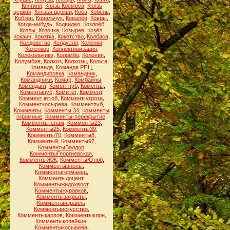
Княгиня
,
Князь Космоса
,
Князь
церкви
,
Князья церкви
,
Коба
,
Кобель
,
Кобзон
,
Ковальчук
,
Ковалёв
,
Ковры
,
Когда-нибудь
,
Кодвидео
,
Козлоёб
,
Козлы
,
Козочка
,
Козырев
,
Козёл
,
Кокаин
,
Кокетка
,
Кокетство
,
Колбаса
,
Колдовство
,
Колдуэлл
,
Коленки
,
Коленкор
,
Коллективизация
,
Колокольчики
,
Коломбо
,
Колония
,
Колумбия
,
Колхоз
,
Колхозы
,
Кольта
,
Команда
,
Команда РПЦ
,
Командировка
,
Командник
,
Командники
,
Комар
,
Комбайны
,
Комендант
,
Коментпуб
,
Коменты
,
Коментыпуб
,
Комитет
,
Коммент
,
Коммент ютюб
,
Коммент-угроза
,
Комменткосырева
,
Комментпуб
,
Комменты
,
Комменты 34
,
Комменты
огромные
,
Комменты-перекрытие
,
Комменты-спам
,
Комменты23
,
Комменты25
,
Комменты39
,
Комменты70
,
Комменты8
,
Комменты9
,
Комменты97
,
КомментыВалдор
,
КомментыГеоргиевская
,
КомментыЖЖ
,
КомментыЮтюб
,
Комментыаноны
,
Комментыгерманец
,
Комментыдоцент
,
Комментыжидохвост
,
Комментыжуравков
,
Комментызакрыты
,
Комментыизраиль
,
Комментыискусство
,
Комментыкарпов
,
Комментыклон
,
Комментыкопейкин
,
Комментыкосырева
,