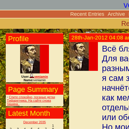
v
Recent Entries
Archive
Re
Profile
28th-Jan-2012 04:08 
Всё бл
Для ва
разны
я сам 
User:
veniamin
Name:
veniamin
начнёт
Page Summary
как ме
·
Спите спокойно, поганые детки
Тифаретника. На сайте снова
тишина..
отдел
Latest Month
или об
December 2035
Но мои
1