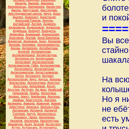
Аманда
,
Америк
,
Америка
,
болоте
Американцы
,
Америкюки
,
Амнистия
,
Амона
,
Ампутация
,
Амстердам
,
Амстердамская школа
,
Амур
,
Анал
,
и поко
Анализ
,
Анархист
,
Анастасия
,
Анатолий Панков
,
Ангелы
,
Английский
,
Англия
,
Андреев
,
====
Андромеда
,
Андроников
,
Андропов
,
Андрюша
,
Анекдот
,
Анекдоты
,
Анжелика
,
Анимация
,
Анинаталия
,
Вы все
Анисимов
,
Анклав
,
Анна Каренина
,
Аннексия
,
Анненков
,
Анон
,
Анонизм
,
Аноним
,
Анонимы
,
Анонкомменты
,
стайно
Аноны
,
Антверпен
,
Антибиотики
,
Антигей
,
Антиемитизм
,
Антикомпромат
,
Антикультура
,
шакал
Антилопа гну
,
Антипушкин
,
Антисемит
,
Антисемитизм
,
Антисемитизм. ГеБе
,
Антисемитим
,
Антисемиты
,
Антисемтизм
,
Антисенмитизм
,
Антисталинизм
,
Антон
,
Антонеску
,
Антракт
,
На всю
Антропология
,
Анус
,
Анусы
,
Аононы
,
Апельсины
,
Апологетика
,
Апостол
,
Апостолы
,
Апреликов
,
Апсит
,
колыше
Апухтин
,
Ар Нуво
,
Ар деко
,
Арабский
терроризм
,
Арабы
,
Аргентина
,
Но я н
Ардеко
,
Арест
,
Арефьева
,
Аризона
,
Арийцы
,
Аристотель
,
Арктика
,
Арлекино
,
Армада
,
Армения
,
Армия
,
не ебё
Армстронг
,
Арнольд
,
Арнольд Ева
,
Артемизия
,
Артемуй
,
Артемуй
Сисярик
,
Артур
,
Архангельск
,
есть у
Архимед. Чапек
,
Архипенко
,
Архипов
,
Архипова
,
Архитектура
,
Аршакуни
,
Асад
,
Асатий
,
Ассистент
,
и трус
Астер
,
Астрахань
,
Астронавты
,