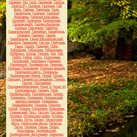
Гагарин
,
Газ
,
Газа
,
Газдаров
,
Газета
,
Газета.Ру
,
Газовки
,
Газпром
,
Гай
Фокс
,
Гайдар
,
Гайдпарк
,
Гала
,
Галабурда
,
Галерея
,
Галерея
Красавиц
,
Галерея красавиц
,
Галилей
,
Галичина
,
Галковский
,
ГалковскийХ
,
Галлен-Каллела
,
Галоши
,
Гамадрил
,
Гамбург
,
Ганапольский
,
Ганнибал
,
Гарабурда
,
Гарвард
,
Гарварл
,
Гарем
,
Гарибальди
,
Гарин-Михайловский
,
Гарленд
,
Гармония
,
Гастон
,
Гафуров
,
Гаше
,
Гашек
,
Гвардия
,
ГеБе
,
ГеБеШник
,
ГеБешник
,
ГеБешники
,
Геббельс
,
Гегель
,
Геенна
,
Геи
,
Гей
,
Гейбл
,
Гейне
,
Гейтс
,
Геленджик
,
Гельвеций
,
Гельфанд
,
Гемания
,
Гендерный
,
Гендиректор
,
Генерал
,
Генерал-Полковник
,
Генерал-аншеф
,
Генералиссимус
,
Генералы
,
Генеральная Линия
,
Гений
,
Геном
,
Геноцид
,
Генриетта Гиршман
,
Генрих
,
Генсек
,
География
,
ГеографияИмперия
,
Георг V
,
Георг VI
,
Георгиевская
,
Гепард
,
Герб
,
Герберштейн
,
Гергиевская
,
Геринг
,
Германец
,
Германия
,
Германский
импрессионизм
,
Германцы
,
Гермафродит
,
Герника
,
Геродот
,
Герой
,
Герцен
,
Герцогиня
,
Гершаник
,
Герымский
,
Гесс
,
Гессен
,
Гестапо
,
Гетерка
,
Гетеросексуалки
,
Гетеры
,
Гетман
,
Гетто
,
Гигант
,
Гигантские
фото
,
Гигантские фоты
,
Гиганты
,
Гигер
,
Гигиена
,
Гиены
,
Гилер
,
Гильгамеш
,
Гиляровский
,
Гиляровский. Фотограии
,
Гиммлер
,