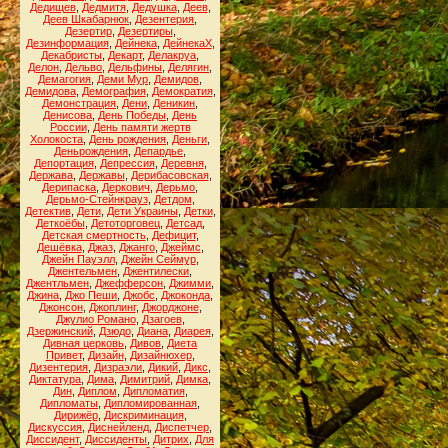
Дедищев
,
Дедмитя
,
Дедушка
,
Деев
,
Деев Шкабарнюк
,
Дезентерия
,
Дезертир
,
Дезертиры
,
Дезинформация
,
Дейнека
,
ДейнекаХ
,
Декабристы
,
Декарт
,
Делакруа
,
Делон
,
Дельво
,
Дельфины
,
Делягин
,
Демагогия
,
Деми Мур
,
Демидов
,
Демидова
,
Демография
,
Демократия
,
Демонстрация
,
Дени
,
Деникин
,
Денисова
,
День Победы
,
День
России
,
День памяти жертв
Холокоста
,
День рождения
,
Деньги
,
Деньрождения
,
Депардье
,
Депортация
,
Депрессия
,
Деревня
,
Держава
,
Державы
,
Дерибасовская
,
Дерипаска
,
Деркович
,
Дерьмо
,
Дерьмо-Стейнкрауз
,
Детдом
,
Детектив
,
Дети
,
Дети Украины
,
Детки
,
Деткоёбы
,
Детоторговец
,
Детсад
,
Детская смертность
,
Дефицит
,
Дешёвка
,
Джаз
,
Джанго
,
Джеймс
,
Джейн Пауэлл
,
Джейн Сеймур
,
Джентельмен
,
Джентилески
,
Джентльмен
,
Джефферсон
,
Джимми
,
Джина
,
Джо Пеши
,
Джобс
,
Джоконда
,
Джонсон
,
Джоплинг
,
Джорджоне
,
Джулио Романо
,
Дзагоев
,
Дзержинский
,
Дзюдо
,
Диана
,
Диарея
,
Дивная церковь
,
Дивов
,
Диета
Привет
,
Дизайн
,
Дизайнюхер
,
Дизентерия
,
Дизраэли
,
Дикий
,
Дикс
,
Диктатура
,
Дима
,
Димитрий
,
Димка
,
Дин
,
Диплом
,
Дипломатия
,
Дипломаты
,
Дипломированная
,
Дирижёр
,
Дискриминация
,
Дискуссия
,
Диснейленд
,
Диспетчер
,
Диссидент
,
Диссиденты
,
Дитрих
,
Для