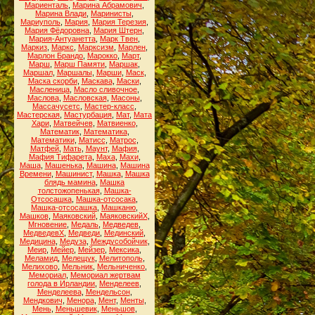
Мариенталь
,
Марина Абрамович
,
Марина Влади
,
Маринисты
,
Мариуполь
,
Мария
,
Мария Терезия
,
Мария Фёдоровна
,
Мария Штерн
,
Мария-Антуанетта
,
Марк Твен
,
Маркиз
,
Маркс
,
Марксизм
,
Марлен
,
Марлон Брандо
,
Марокко
,
Март
,
Марш
,
Марш Памяти
,
Маршак
,
Маршал
,
Маршалы
,
Марши
,
Маск
,
Маска скорби
,
Маскава
,
Маски
,
Масленица
,
Масло сливочное
,
Маслова
,
Масловская
,
Масоны
,
Массачусетс
,
Мастер-класс
,
Мастерская
,
Мастурбация
,
Мат
,
Мата
Хари
,
Матвейчев
,
Матвиенко
,
Математик
,
Математика
,
Математики
,
Матисс
,
Матрос
,
Матфей
,
Мать
,
Маунт
,
Мафия
,
Мафия Тифарета
,
Маха
,
Махи
,
Маша
,
Машенька
,
Машина
,
Машина
Времени
,
Машинист
,
Машка
,
Машка
блядь мамина
,
Машка
толстожопенькая
,
Машка-
Отсосашка
,
Машка-отсосака
,
Машка-отсосашка
,
Машканю
,
Машков
,
Маяковский
,
МаяковскийХ
,
Мгновение
,
Медаль
,
Медведев
,
МедведевХ
,
Медведи
,
Мединский
,
Медицина
,
Медуза
,
Междусобойчик
,
Меир
,
Мейер
,
Мейзер
,
Мексика
,
Меламид
,
Мелещук
,
Мелитополь
,
Мелихово
,
Мельник
,
Мельниченко
,
Мемориал
,
Мемориал жертвам
голода в Ирландии
,
Менделеев
,
Менделеева
,
Мендельсон
,
Мендкович
,
Менора
,
Мент
,
Менты
,
Мень
,
Меньшевик
,
Меньшов
,