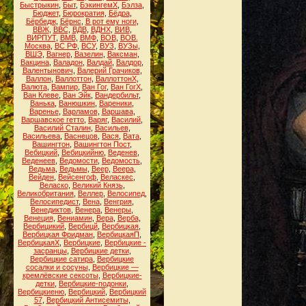
Быстрыкин
,
Быт
,
БэкингемХ
,
Бэлза
,
Бюджет
,
Бюрократия
,
Бёдра
,
Бёрбедж
,
Бёрнс
,
В рот ему ноги
,
ВВЖ
,
ВВС
,
ВДВ
,
ВДНХ
,
ВИВ
,
ВИРПУТ
,
ВМВ
,
ВМФ
,
ВОВ
,
ВОВ.
Москва
,
ВС РФ
,
ВСУ
,
ВУЗ
,
ВУЗы
,
ВШЭ
,
Вагнер
,
Вазелин
,
Ваксман
,
Вакцина
,
Валадон
,
Валдай
,
Валдор
,
Валентынович
,
Валерий Грачиков
,
Валлон
,
Валлоттон
,
ВаллоттонХ
,
Валюта
,
Вампир
,
Ван Гог
,
Ван ГогХ
,
Ван Клеве
,
Ван Эйк
,
Вандербильт
,
Ванька
,
Ванюшкин
,
Вареники
,
Варенье
,
Варламов
,
Варшава
,
Варшавское гетто
,
Варяг
,
Василий
,
Василий Сталин
,
Васильев
,
Васильева
,
Васнецов
,
Вася
,
Вата
,
Вашингтон
,
Вашингтон Пост
,
Вебицкий
,
Вебицкийню
,
Веденев
,
Веденеев
,
Ведомости
,
Ведомость
,
Ведьма
,
Ведьмы
,
Веер
,
Веера
,
Вейден
,
Вейсенгоф
,
Веласкес
,
Веласко
,
Великий Князь
,
Великобритания
,
Веллер
,
Велосипед
,
Велосипедист
,
Вена
,
Венгрия
,
Венедиктов
,
Венера
,
Венеры
,
Венеция
,
Вениамин
,
Вера
,
Верба
,
Вербицикий
,
Вербицй
,
Вербицкая
,
Вербицкая Фридман
,
ВербицкаяП
,
ВербицкаяХ
,
Вербицкие
,
Вербицкие -
засранцы
,
Вербицкие детки
,
Вербицкие сатира
,
Вербицкие
сосалки и сосуны
,
Вербицкие —
кремлёвские сексоты
,
Вербицкие-
детки
,
Вербицкие-подонки
,
Вербицкиеню
,
Вербицкий
,
Вербицкий
57
,
Вербицкий Антисемиты
,