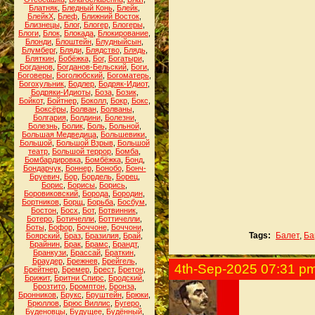
Блатняк
,
Бледный Конь
,
Блейк
,
БлейкХ
,
Блеф
,
Ближний Восток
,
Близнецы
,
Блог
,
Блогер
,
Блогеры
,
Блоги
,
Блок
,
Блокада
,
Блокирование
,
Блонди
,
Блоштейн
,
Блудныйсын
,
Блумберг
,
Бляди
,
Блядство
,
Блядь
,
Бляткин
,
Бобёжка
,
Бог
,
Богатыри
,
Богданов
,
Богданов-Бельский
,
Боги
,
Боговеры
,
Боголюбский
,
Богоматерь
,
Богохульник
,
Бодлер
,
Бодряк-Идиот
,
Бодряки-Идиоты
,
Боза
,
Бозик
,
Бойкот
,
Бойтнер
,
Боколл
,
Бокр
,
Бокс
,
Боксёры
,
Болван
,
Болваны
,
Болгария
,
Болдини
,
Болезни
,
Болезнь
,
Болик
,
Боль
,
Больной
,
Большая Медведица
,
Большевики
,
Большой
,
Большой Взрыв
,
Большой
театр
,
Большой террор
,
Бомба
,
Бомбардировка
,
Бомбёжка
,
Бонд
,
Бондарчук
,
Боннер
,
Бонобо
,
Бонч-
Бруевич
,
Бор
,
Бордель
,
Борец
,
Борис
,
Борисы
,
Борись
,
Боровиковский
,
Борода
,
Бородин
,
Бортников
,
Борщ
,
Борьба
,
Босбум
,
Бостон
,
Босх
,
Бот
,
Ботвинник
,
Ботеро
,
Ботичелли
,
Боттичелли
,
Боты
,
Бофор
,
Боччоне
,
Боччони
,
Tags:
Балет
,
Ба
Боярский
,
Браз
,
Бразилия
,
Брай
,
Брайнин
,
Брак
,
Брамс
,
Брандт
,
Бранкузи
,
Брассай
,
Браткин
,
Браудер
,
Брежнев
,
Брейгель
,
4th-Sep-2025 07:31 p
Брейтнер
,
Бремер
,
Брест
,
Бретон
,
Брижит
,
Бритни Спирс
,
Бродский
,
Брозтито
,
Бромптон
,
Бронза
,
Бронников
,
Брукс
,
Бруштейн
,
Брюки
,
Брюллов
,
Брюс Виллис
,
Бугеро
,
Буденовцы
,
Будущее
,
Будённый
,