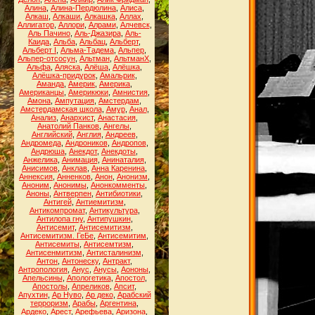
Алина
,
Алина-Пердюлина
,
Алиса
,
Алкаш
,
Алкаши
,
Алкашка
,
Аллах
,
Аллигатор
,
Аллори
,
Алрами
,
Алчевск
,
Аль Пачино
,
Аль-Джазира
,
Аль-
Каида
,
Альба
,
Альбац
,
Альберт
,
Альберт I
,
Альма-Тадема
,
Альпер
,
Альпер-отсосун
,
Альтман
,
АльтманХ
,
Альфа
,
Аляска
,
Алёша
,
Алёшка
,
Алёшка-придурок
,
Амальрик
,
Аманда
,
Америк
,
Америка
,
Американцы
,
Америкюки
,
Амнистия
,
Амона
,
Ампутация
,
Амстердам
,
Амстердамская школа
,
Амур
,
Анал
,
Анализ
,
Анархист
,
Анастасия
,
Анатолий Панков
,
Ангелы
,
Английский
,
Англия
,
Андреев
,
Андромеда
,
Андроников
,
Андропов
,
Андрюша
,
Анекдот
,
Анекдоты
,
Анжелика
,
Анимация
,
Анинаталия
,
Анисимов
,
Анклав
,
Анна Каренина
,
Аннексия
,
Анненков
,
Анон
,
Анонизм
,
Аноним
,
Анонимы
,
Анонкомменты
,
Аноны
,
Антверпен
,
Антибиотики
,
Антигей
,
Антиемитизм
,
Антикомпромат
,
Антикультура
,
Антилопа гну
,
Антипушкин
,
Антисемит
,
Антисемитизм
,
Антисемитизм. ГеБе
,
Антисемитим
,
Антисемиты
,
Антисемтизм
,
Антисенмитизм
,
Антисталинизм
,
Антон
,
Антонеску
,
Антракт
,
Антропология
,
Анус
,
Анусы
,
Аононы
,
Апельсины
,
Апологетика
,
Апостол
,
Апостолы
,
Апреликов
,
Апсит
,
Апухтин
,
Ар Нуво
,
Ар деко
,
Арабский
терроризм
,
Арабы
,
Аргентина
,
Ардеко
,
Арест
,
Арефьева
,
Аризона
,