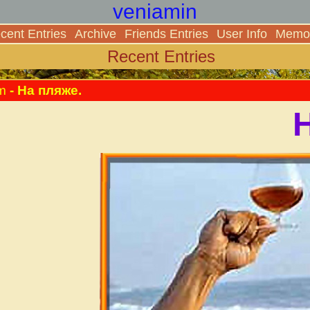
veniamin
cent Entries
Archive
Friends Entries
User Info
Memor
Recent Entries
m
- На пляже.