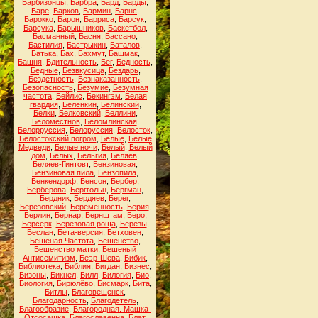
Барбизонцы
,
Барбра
,
Бард
,
Барды
,
Баре
,
Барков
,
Бармин
,
Барнс
,
Барокко
,
Барон
,
Барриса
,
Барсук
,
Барсука
,
Барышников
,
Баскетбол
,
Басманный
,
Басня
,
Бассано
,
Бастилия
,
Бастрыкин
,
Баталов
,
Батька
,
Бах
,
Бахмут
,
Башмак
,
Башня
,
Бдительность
,
Бег
,
Бедность
,
Бедные
,
Безвкусица
,
Бездарь
,
Бездетность
,
Безнаказанность
,
Безопасность
,
Безумие
,
Безумная
частота
,
Бейлис
,
Бекингэм
,
Белая
гвардия
,
Беленкин
,
Белинский
,
Белки
,
Белковский
,
Беллини
,
Беломестнов
,
Беломлинская
,
Белорруссия
,
Белоруссия
,
Белосток
,
Белостокский погром
,
Белые
,
Белые
Медведи
,
Белые ночи
,
Белый
,
Белый
дом
,
Белых
,
Бельгия
,
Беляев
,
Беляев-Гинтовт
,
Бензиновая
,
Бензиновая пила
,
Бензопила
,
Бенкендорф
,
Бенсон
,
Бербер
,
Берберова
,
Берггольц
,
Бергман
,
Бердник
,
Бердяев
,
Берег
,
Березовский
,
Беременность
,
Берия
,
Берлин
,
Бернар
,
Бернштам
,
Беро
,
Берсерк
,
Берёзовая роща
,
Берёзы
,
Беслан
,
Бета-версия
,
Бетховен
,
Бешеная Частота
,
Бешенство
,
Бешенство матки
,
Бешеный
Антисемитизм
,
Беэр-Шева
,
Бибик
,
Библиотека
,
Библия
,
Бигдан
,
Бизнес
,
Бизоны
,
Бикнел
,
Билл
,
Билогия
,
Био
,
Биология
,
Бирюлёво
,
Бисмарк
,
Бита
,
Битлы
,
Благовещенск
,
Благодарность
,
Благодетель
,
Благообразие
,
Благородная. Машка-
Отсосашка
,
Благославенна
,
Блат
,