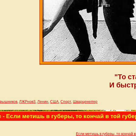
"То ст
И быстр
рышников
,
ЛЖРнов3
,
Ленин
,
США
,
Спорт
,
Шварценеггер
m
- Если метишь в губеры, то кончай в той гу
Если метишь в губеры, то кончай 