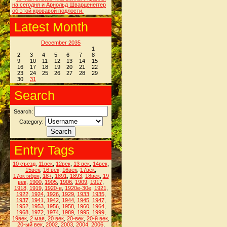
на сегодня и Арнольд Шварценеггер
об этой кровавой подлости.
Latest Month
December 2035
1
2
3
4
5
6
7
8
9
10
11
12
13
14
15
16
17
18
19
20
21
22
23
24
25
26
27
28
29
30
31
Search
Search:
Category:
Entry Tags
10 съезд
,
11век
,
12век
,
13 век
,
14век
,
15век
,
16 век
,
16век
,
17век
,
17октября
,
18+
,
1891
,
1893
,
18век
,
19
век
,
1900
,
1905
,
1906
,
1909
,
1917
,
1918
,
1919
,
1920-е
,
1920е-30е
,
1921
,
1922
,
1924
,
1926
,
1929
,
1933
,
1935
,
1937
,
1941
,
1942
,
1944
,
1945
,
1947
,
1952
,
1953
,
1956
,
1958
,
1960
,
1964
,
1968
,
1972
,
1974
,
1989
,
1995
,
1999
,
19век
,
2 мая
,
20 век
,
20-век
,
20-й век
,
20-ый век
,
2002
,
2003
,
2004
,
2006
,