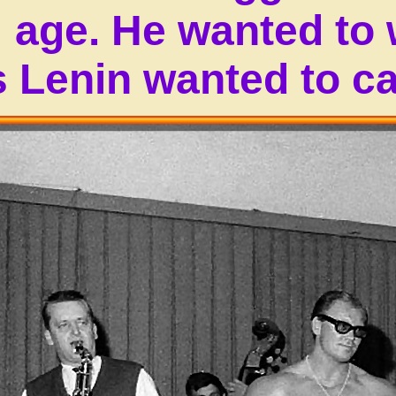
age. He wanted to 
s Lenin wanted to ca