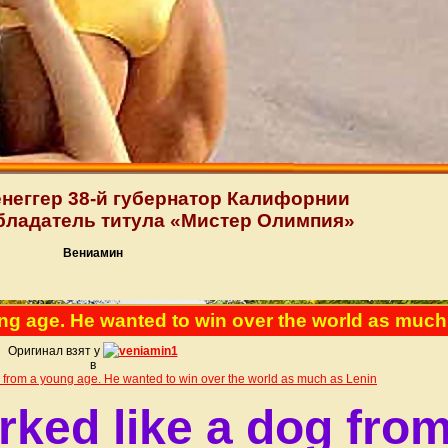
еггер 38-й губернатор Калифорнии
бладатель титула «Мистер Олимпия»
Вениамин
ng age. He wanted to win over the world as much
Оригинал взят у
veniamin1
в
from a young age. He wanted to win over the world as much as Lenin
ked like a dog fro