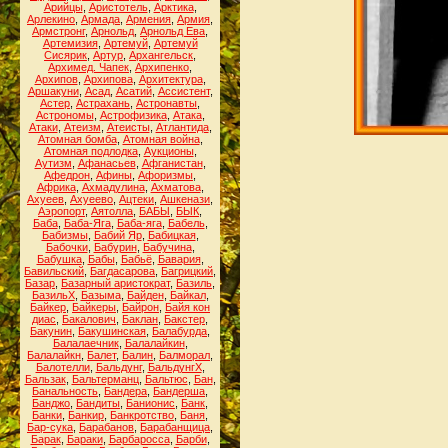
Арийцы
,
Аристотель
,
Арктика
,
Арлекино
,
Армада
,
Армения
,
Армия
,
Армстронг
,
Арнольд
,
Арнольд Ева
,
Артемизия
,
Артемуй
,
Артемуй
Сисярик
,
Артур
,
Архангельск
,
Архимед. Чапек
,
Архипенко
,
Архипов
,
Архипова
,
Архитектура
,
Аршакуни
,
Асад
,
Асатий
,
Ассистент
,
Астер
,
Астрахань
,
Астронавты
,
Астрономы
,
Астрофизика
,
Атака
,
Атаки
,
Атеизм
,
Атеисты
,
Атлантида
,
Атомная бомба
,
Атомная война
,
Атомная подлодка
,
Аукционы
,
Аутизм
,
Афанасьев
,
Афганистан
,
Афедрон
,
Афины
,
Афоризмы
,
Африка
,
Ахмадулина
,
Ахматова
,
Ахуеев
,
Ахуеево
,
Ацтеки
,
Ашкенази
,
Аэропорт
,
Аятолла
,
БАБЫ
,
БЫК
,
Баба
,
Баба-Яга
,
Баба-яга
,
Бабель
,
Бабизмы
,
Бабий Яр
,
Бабицкая
,
Бабочки
,
Бабурин
,
Бабучина
,
Бабушка
,
Бабы
,
Бабьё
,
Бавария
,
Бавильский
,
Багдасарова
,
Багрицкий
,
Базар
,
Базарный аристократ
,
Базиль
,
БазильХ
,
Базыма
,
Байден
,
Байкал
,
Байкер
,
Байкеры
,
Байрон
,
Байя кон
диас
,
Бакалович
,
Баклан
,
Бакстер
,
Бакунин
,
Бакушинская
,
Балабурда
,
Балалаечник
,
Балалайкин
,
Балалайкн
,
Балет
,
Балин
,
Балморал
,
Балотелли
,
Бальдунг
,
БальдунгХ
,
Бальзак
,
Бальтерманц
,
Бальтюс
,
Бан
,
Банальность
,
Бандера
,
Бандерша
,
Банджо
,
Бандиты
,
Банионис
,
Банк
,
Банки
,
Банкир
,
Банкротство
,
Баня
,
Бар-сука
,
Барабанов
,
Барабанщица
,
Барак
,
Бараки
,
Барбаросса
,
Барби
,