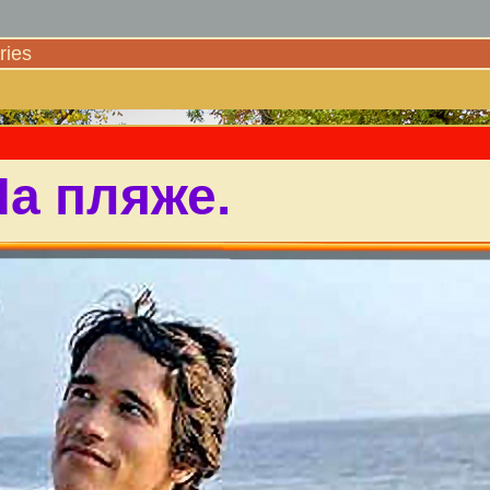
ies
На пляже.