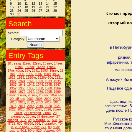
2
3
4
5
6
7
8
9
10
11
12
13
14
15
16
17
18
19
20
21
22
23
24
25
26
27
28
29
Кто мог пре
30
31
Search
который со
Search:
Category:
в Петербур
Entry Tags
Грязная
Тифаретника, т
10 съезд
,
11век
,
12век
,
13 век
,
14век
,
15век
,
16 век
,
16век
,
17век
,
манифес
17октября
,
18+
,
1891
,
1893
,
18век
,
19
век
,
1900
,
1905
,
1906
,
1909
,
1917
,
1918
,
1919
,
1920-е
,
1920е-30е
,
1921
,
А нахуя? Им н
1922
,
1924
,
1926
,
1929
,
1933
,
1935
,
1937
,
1941
,
1942
,
1944
,
1945
,
1947
,
Наци все оди
1952
,
1953
,
1956
,
1958
,
1960
,
1964
,
1968
,
1972
,
1974
,
1989
,
1995
,
1999
,
19век
,
2 мая
,
20 век
,
20-век
,
20-й век
,
20-ый век
,
2002
,
2003
,
2004
,
2006
,
Царь подпис
2010
,
2011
,
2012
,
2013
,
2014
,
2015
,
воскресенье. В
2016
,
2017
,
2018
,
2019
,
2020
,
2021
,
2022
,
2023
,
2024
,
2025
,
2026
,
20век
,
день после Пр
20см
,
21 Октября
,
21век
,
23
февраля
,
25 лет
,
27 февраля
,
27
Русское к
января
,
30-е
,
3d
,
5 марта
,
53
,
531
,
57
,
Михайловского,
5772
,
630
,
66300
,
666
,
7 октября
,
70-
е
,
70-е годы
,
70лет
,
777
,
88
,
9-ое
то у меня дол
марта
,
9/11
,
90-е
,
920
,
:Адамс
,
XVII