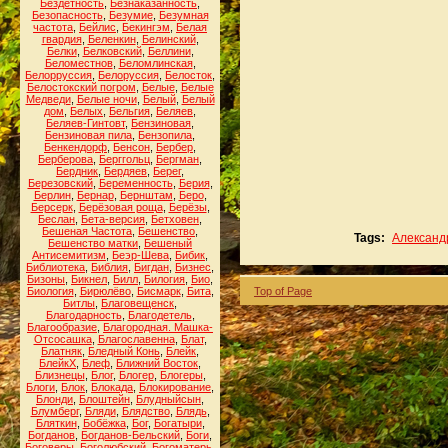
Бездетность
,
Безнаказанность
,
Безопасность
,
Безумие
,
Безумная
частота
,
Бейлис
,
Бекингэм
,
Белая
гвардия
,
Беленкин
,
Белинский
,
Белки
,
Белковский
,
Беллини
,
Беломестнов
,
Беломлинская
,
Белорруссия
,
Белоруссия
,
Белосток
,
Белостокский погром
,
Белые
,
Белые
Медведи
,
Белые ночи
,
Белый
,
Белый
дом
,
Белых
,
Бельгия
,
Беляев
,
Беляев-Гинтовт
,
Бензиновая
,
Бензиновая пила
,
Бензопила
,
Бенкендорф
,
Бенсон
,
Бербер
,
Берберова
,
Берггольц
,
Бергман
,
Бердник
,
Бердяев
,
Берег
,
Березовский
,
Беременность
,
Берия
,
Берлин
,
Бернар
,
Бернштам
,
Беро
,
Берсерк
,
Берёзовая роща
,
Берёзы
,
Беслан
,
Бета-версия
,
Бетховен
,
Бешеная Частота
,
Бешенство
,
Tags:
Александр
Бешенство матки
,
Бешеный
Антисемитизм
,
Беэр-Шева
,
Бибик
,
Библиотека
,
Библия
,
Бигдан
,
Бизнес
,
Бизоны
,
Бикнел
,
Билл
,
Билогия
,
Био
,
Биология
,
Бирюлёво
,
Бисмарк
,
Бита
,
Top of Page
Битлы
,
Благовещенск
,
Благодарность
,
Благодетель
,
Благообразие
,
Благородная. Машка-
Отсосашка
,
Благославенна
,
Блат
,
Блатняк
,
Бледный Конь
,
Блейк
,
БлейкХ
,
Блеф
,
Ближний Восток
,
Близнецы
,
Блог
,
Блогер
,
Блогеры
,
Блоги
,
Блок
,
Блокада
,
Блокирование
,
Блонди
,
Блоштейн
,
Блудныйсын
,
Блумберг
,
Бляди
,
Блядство
,
Блядь
,
Бляткин
,
Бобёжка
,
Бог
,
Богатыри
,
Богданов
,
Богданов-Бельский
,
Боги
,
Боговеры
,
Боголюбский
,
Богоматерь
,