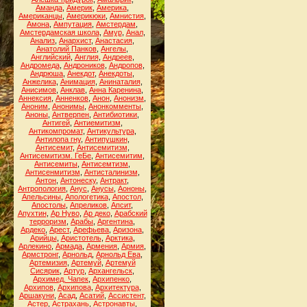
Аманда
,
Америк
,
Америка
,
Американцы
,
Америкюки
,
Амнистия
,
Амона
,
Ампутация
,
Амстердам
,
Амстердамская школа
,
Амур
,
Анал
,
Анализ
,
Анархист
,
Анастасия
,
Анатолий Панков
,
Ангелы
,
Английский
,
Англия
,
Андреев
,
Андромеда
,
Андроников
,
Андропов
,
Андрюша
,
Анекдот
,
Анекдоты
,
Анжелика
,
Анимация
,
Анинаталия
,
Анисимов
,
Анклав
,
Анна Каренина
,
Аннексия
,
Анненков
,
Анон
,
Анонизм
,
Аноним
,
Анонимы
,
Анонкомменты
,
Аноны
,
Антверпен
,
Антибиотики
,
Антигей
,
Антиемитизм
,
Антикомпромат
,
Антикультура
,
Антилопа гну
,
Антипушкин
,
Антисемит
,
Антисемитизм
,
Антисемитизм. ГеБе
,
Антисемитим
,
Антисемиты
,
Антисемтизм
,
Антисенмитизм
,
Антисталинизм
,
Антон
,
Антонеску
,
Антракт
,
Антропология
,
Анус
,
Анусы
,
Аононы
,
Апельсины
,
Апологетика
,
Апостол
,
Апостолы
,
Апреликов
,
Апсит
,
Апухтин
,
Ар Нуво
,
Ар деко
,
Арабский
терроризм
,
Арабы
,
Аргентина
,
Ардеко
,
Арест
,
Арефьева
,
Аризона
,
Арийцы
,
Аристотель
,
Арктика
,
Арлекино
,
Армада
,
Армения
,
Армия
,
Армстронг
,
Арнольд
,
Арнольд Ева
,
Артемизия
,
Артемуй
,
Артемуй
Сисярик
,
Артур
,
Архангельск
,
Архимед. Чапек
,
Архипенко
,
Архипов
,
Архипова
,
Архитектура
,
Аршакуни
,
Асад
,
Асатий
,
Ассистент
,
Астер
,
Астрахань
,
Астронавты
,