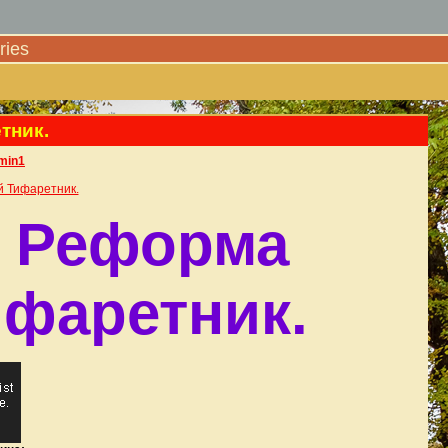
ies
тник.
min1
й Тифаретник.
я Реформа
ифаретник.