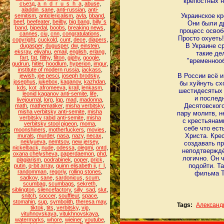
крепостных н
съезд
,
a_n_d_r_u_s_h_a
,
abuse
,
aladdin_sane
,
anti-russian
,
anti-
Украинское кр
semitism
,
anticlericalism
,
avla
,
bband
,
beef
,
beefeater
,
beilby
,
big bang
,
billy`s
Они были др
band
,
bipedal
,
boobs
,
breaking news
,
процесс освоб
cannes
,
ciu
,
cnn
,
congratulations
,
Просто охуеть!
copyright
,
cuckold
,
cunt
,
dece
,
diapers
,
В Украине с
dugasper
,
dugusper
,
dw
,
einstein
,
eksray
,
eliyahu
,
email
,
english
,
erlang
,
такие де
fart
,
fat
,
filthy
,
filton
,
giphy
,
google
,
"временнооб
gudrun
,
hitler
,
hoodlum
,
hyperion
,
imgur
,
institute of modern russia
,
jackass
,
В России всё и
jewish
,
joe pesci
,
joseph brodsky
,
josephus
,
jukebox
,
kaganov
,
kazhdan
,
бы хуйнуть сх
kds
,
kot_afromeeva
,
krall
,
lenkasm
,
шестидесятых 
leonid kaganov anti-semite
,
life
,
и послед
livejournal
,
lorp
,
lqp
,
mad
,
madonna
,
Десятовского
math
,
mathematiker
,
misha verbitsky
,
misha verbitsky anti-semite
,
misha
пару молитв, н
verbitsky rabid anti-semite
,
misha
с крестьянам
verbitsky stool pigeon
,
moma
,
себе что ест
moonshiners
,
motherfuckers
,
movies
,
Христа. Крес
murals
,
murder
,
nasa
,
nazy
,
necax
,
neklyueva
,
nemtsov
,
new jersey
,
создавать пр
nickelback
,
nude
,
odessa
,
olegmi
,
ontd
,
неподтверждё
oxana chelysheva
,
paperdaemon
,
phd
,
логично. Он 
plagiarism
,
podrabinek
,
poper
,
prick
,
подойти. Т
putin
,
q-bit array
,
quinn elisabeth ii
,
r_l
,
randomman
,
regoriy
,
rolling stones
,
фильма Т
sadkov
,
sane
,
sardonicus
,
scum
,
scumbag
,
scumbags
,
sekreth
,
siblington
,
silencefactory
,
silly_sad
,
slut
,
snitch
,
soccer
,
souffleur
,
space
,
stomahin
,
sup
,
symbolith
,
theresa may
,
Tags:
Александр
tiktok
,
tits
,
verbitsky
,
vip
,
vituhnovskaya
,
vitukhnovskaya
,
watermarks
,
whore
,
wieiner
,
youtube
,