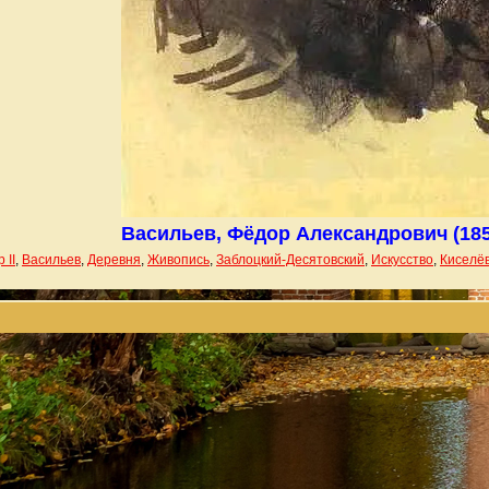
Васильев, Фёдор Александрович (185
 II
,
Васильев
,
Деревня
,
Живопись
,
Заблоцкий-Десятовский
,
Искусство
,
Киселё