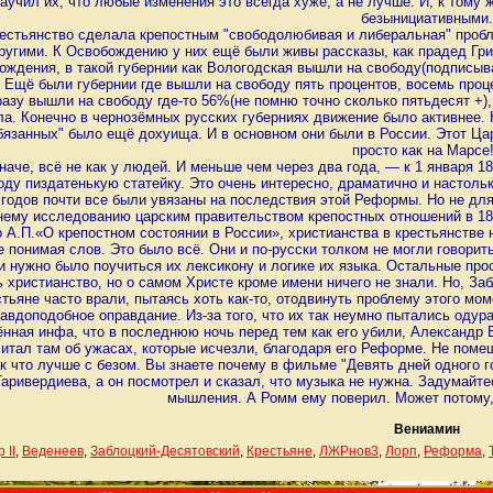
аучил их, что любые изменения это всегда хуже, а не лучше. И, к том
безынициативными.
естьянство сделала крепостным "свободолюбивая и либеральная" пробляд
угими. К Освобождению у них ещё были живы рассказы, как прадед Грицк
ождения, в такой губернии как Вологодская вышли на свободу(подписыва
 Ещё были губернии где вышли на свободу пять процентов, восемь проце
разу вышли на свободу где-то 56%(не помню точно сколько пятьдесят +),
ла. Конечно в чернозёмных русских губерниях движение было активнее. 
язанных" было ещё дохуища. И в основном они были в России. Этот Ца
просто как на Марсе!
наче, всё не как у людей. И меньше чем через два года, — к 1 января 1
оду пиздатенькую статейку. Это очень интересно, драматично и настольк
годов почти все были увязаны на последствия этой Реформы. Но не для 
нему исследованию царским правительством крепостных отношений в 1841
 А.П.«О крепостном состоянии в России», христианства в крестьянстве 
е понимая слов. Это было всё. Они и по-русски толком не могли говори
и нужно было поучиться их лексикону и логике их языка. Остальные про
ь христианство, но о самом Христе кроме имени ничего не знали. Но, За
тьяне часто врали, пытаясь хоть как-то, отодвинуть проблему этого мо
авдоподобное оправдание. Из-за того, что их так неумно пытались одура
нная инфа, что в последнюю ночь перед тем как его убили, Александр 
читал там об ужасах, которые исчезли, благодаря его Реформе. Не поме
ак что лучше с безом. Вы знаете почему в фильме "Девять дней одного 
аривердиева, а он посмотрел и сказал, что музыка не нужна. Задумайте
мышления. А Ромм ему поверил. Может потому,
Вениамин
 II
,
Веденеев
,
Заблоцкий-Десятовский
,
Крестьяне
,
ЛЖРнов3
,
Лорп
,
Реформа
,