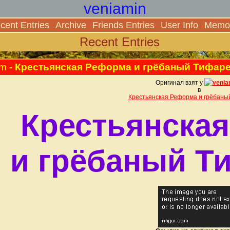
veniamin
cent Entries
Archive
Friends Entries
User Info
Memor
Recent Entries
pm
- Крестьянская Реформа и грёбаный Тифаре
Оригинал взят у
venia
в
Крестьянская Реформа и грёбаны
Крестьянска
и грёбаный Т