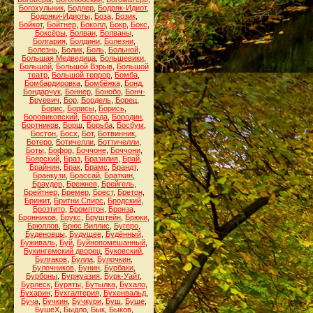
Богохульник
,
Бодлер
,
Бодряк-Идиот
,
Бодряки-Идиоты
,
Боза
,
Бозик
,
Бойкот
,
Бойтнер
,
Боколл
,
Бокр
,
Бокс
,
Боксёры
,
Болван
,
Болваны
,
Болгария
,
Болдини
,
Болезни
,
Болезнь
,
Болик
,
Боль
,
Больной
,
Большая Медведица
,
Большевики
,
Большой
,
Большой Взрыв
,
Большой
театр
,
Большой террор
,
Бомба
,
Бомбардировка
,
Бомбёжка
,
Бонд
,
Бондарчук
,
Боннер
,
Бонобо
,
Бонч-
Бруевич
,
Бор
,
Бордель
,
Борец
,
Борис
,
Борисы
,
Борись
,
Боровиковский
,
Борода
,
Бородин
,
Бортников
,
Борщ
,
Борьба
,
Босбум
,
Бостон
,
Босх
,
Бот
,
Ботвинник
,
Ботеро
,
Ботичелли
,
Боттичелли
,
Боты
,
Бофор
,
Боччоне
,
Боччони
,
Боярский
,
Браз
,
Бразилия
,
Брай
,
Брайнин
,
Брак
,
Брамс
,
Брандт
,
Бранкузи
,
Брассай
,
Браткин
,
Браудер
,
Брежнев
,
Брейгель
,
Брейтнер
,
Бремер
,
Брест
,
Бретон
,
Брижит
,
Бритни Спирс
,
Бродский
,
Брозтито
,
Бромптон
,
Бронза
,
Бронников
,
Брукс
,
Бруштейн
,
Брюки
,
Брюллов
,
Брюс Виллис
,
Бугеро
,
Буденовцы
,
Будущее
,
Будённый
,
Буживаль
,
Буй
,
Буйнопомешанный
,
Букингемский дворец
,
Буковский
,
Булгаков
,
Булла
,
Булочкин
,
Булочников
,
Бунин
,
Бурбаки
,
Бурбоны
,
Буржуазия
,
Бурк-Уайт
,
Бурлеск
,
Буряты
,
Бутылка
,
Бухало
,
Бухарин
,
Бухгалтерия
,
Бухенвальд
,
Буча
,
Бучкин
,
Бучкури
,
Буш
,
Буше
,
БушеХ
,
Быдло
,
Бык
,
Быков
,