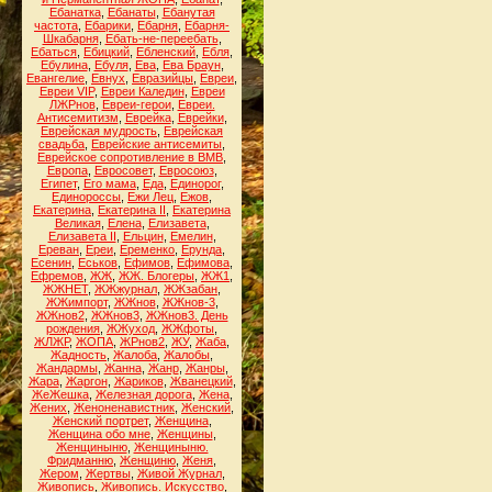
Ебанатка
,
Ебанаты
,
Ебанутая
частота
,
Ебарики
,
Ебарня
,
Ебарня-
Шкабарня
,
Ебать-не-переебать
,
Ебаться
,
Ебицкий
,
Ебленский
,
Ебля
,
Ебулина
,
Ебуля
,
Ева
,
Ева Браун
,
Евангелие
,
Евнух
,
Евразийцы
,
Евреи
,
Евреи VIP
,
Евреи Каледин
,
Евреи
ЛЖРнов
,
Евреи-герои
,
Евреи.
Антисемитизм
,
Еврейка
,
Еврейки
,
Еврейская мудрость
,
Еврейская
свадьба
,
Еврейские антисемиты
,
Еврейское сопротивление в ВМВ
,
Европа
,
Евросовет
,
Евросоюз
,
Египет
,
Его мама
,
Еда
,
Единорог
,
Единороссы
,
Ежи Лец
,
Ежов
,
Екатерина
,
Екатерина II
,
Екатерина
Великая
,
Елена
,
Елизавета
,
Елизавета II
,
Ельцин
,
Емелин
,
Ереван
,
Ереи
,
Еременко
,
Ерунда
,
Есенин
,
Еськов
,
Ефимов
,
Ефимова
,
Ефремов
,
ЖЖ
,
ЖЖ. Блогеры
,
ЖЖ1
,
ЖЖНЕТ
,
ЖЖжурнал
,
ЖЖзабан
,
ЖЖимпорт
,
ЖЖнов
,
ЖЖнов-3
,
ЖЖнов2
,
ЖЖнов3
,
ЖЖнов3. День
рождения
,
ЖЖуход
,
ЖЖфоты
,
ЖЛЖР
,
ЖОПА
,
ЖРнов2
,
ЖУ
,
Жаба
,
Жадность
,
Жалоба
,
Жалобы
,
Жандармы
,
Жанна
,
Жанр
,
Жанры
,
Жара
,
Жаргон
,
Жариков
,
Жванецкий
,
ЖеЖешка
,
Железная дорога
,
Жена
,
Жених
,
Женоненавистник
,
Женский
,
Женский портрет
,
Женщина
,
Женщина обо мне
,
Женщины
,
Женщиныню
,
Женщиныню.
Фридманню
,
Женщиню
,
Женя
,
Жером
,
Жертвы
,
Живой Журнал
,
Живопись
,
Живопись. Искусство
,