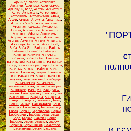
Архимед. Чапек
,
Архипенко
,
Архипов
,
Архипова
,
Архитектура
,
Аршакуни
,
Асад
,
Асатий
,
Ассистент
,
Астер
,
Астрахань
,
Астронавты
,
Астрономы
,
Астрофизика
,
Атака
,
Атаки
,
Атеизм
,
Атеисты
,
Атлантида
,
Атомная бомба
,
Атомная война
,
Атомная подлодка
,
Аукционы
,
Аутизм
,
Афанасьев
,
Афганистан
,
"ПОРТ
Афедрон
,
Афины
,
Афоризмы
,
Африка
,
Ахмадулина
,
Ахматова
,
Ахуеев
,
Ахуеево
,
Ацтеки
,
Ашкенази
,
Аэропорт
,
Аятолла
,
БАБЫ
,
БЫК
,
Баба
,
Баба-Яга
,
Баба-яга
,
Бабель
,
Бабизмы
,
Бабий Яр
,
Бабицкая
,
с
Бабочки
,
Бабурин
,
Бабучина
,
Бабушка
,
Бабы
,
Бабьё
,
Бавария
,
Бавильский
,
Багдасарова
,
Багрицкий
,
полно
Базар
,
Базарный аристократ
,
Базиль
,
БазильХ
,
Базыма
,
Байден
,
Байкал
,
Байкер
,
Байкеры
,
Байрон
,
Байя кон
диас
,
Бакалович
,
Баклан
,
Бакстер
,
Бакунин
,
Бакушинская
,
Балабурда
,
Балалаечник
,
Балалайкин
,
Балалайкн
,
Балет
,
Балин
,
Балморал
,
Балотелли
,
Бальдунг
,
БальдунгХ
,
Бальзак
,
Бальтерманц
,
Бальтюс
,
Бан
,
Ги
Банальность
,
Бандера
,
Бандерша
,
Банджо
,
Бандиты
,
Банионис
,
Банк
,
Банки
,
Банкир
,
Банкротство
,
Баня
,
п
Бар-сука
,
Барабанов
,
Барабанщица
,
Барак
,
Бараки
,
Барбаросса
,
Барби
,
Барбизонцы
,
Барбра
,
Бард
,
Барды
,
Баре
,
Барков
,
Бармин
,
Барнс
,
Барокко
,
Барон
,
Барриса
,
Барсук
,
Барсука
,
Барышников
,
Баскетбол
,
и са
Басманный
,
Басня
,
Бассано
,