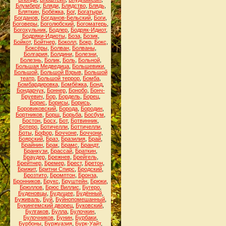
Блумберг
,
Бляди
,
Блядство
,
Блядь
,
Бляткин
,
Бобёжка
,
Бог
,
Богатыри
,
Богданов
,
Богданов-Бельский
,
Боги
,
Боговеры
,
Боголюбский
,
Богоматерь
,
Богохульник
,
Бодлер
,
Бодряк-Идиот
,
Бодряки-Идиоты
,
Боза
,
Бозик
,
Бойкот
,
Бойтнер
,
Боколл
,
Бокр
,
Бокс
,
Боксёры
,
Болван
,
Болваны
,
Болгария
,
Болдини
,
Болезни
,
Болезнь
,
Болик
,
Боль
,
Больной
,
Большая Медведица
,
Большевики
,
Большой
,
Большой Взрыв
,
Большой
театр
,
Большой террор
,
Бомба
,
Бомбардировка
,
Бомбёжка
,
Бонд
,
Бондарчук
,
Боннер
,
Бонобо
,
Бонч-
Бруевич
,
Бор
,
Бордель
,
Борец
,
Борис
,
Борисы
,
Борись
,
Боровиковский
,
Борода
,
Бородин
,
Бортников
,
Борщ
,
Борьба
,
Босбум
,
Бостон
,
Босх
,
Бот
,
Ботвинник
,
Ботеро
,
Ботичелли
,
Боттичелли
,
Боты
,
Бофор
,
Боччоне
,
Боччони
,
Боярский
,
Браз
,
Бразилия
,
Брай
,
Брайнин
,
Брак
,
Брамс
,
Брандт
,
Бранкузи
,
Брассай
,
Браткин
,
Браудер
,
Брежнев
,
Брейгель
,
Брейтнер
,
Бремер
,
Брест
,
Бретон
,
Брижит
,
Бритни Спирс
,
Бродский
,
Брозтито
,
Бромптон
,
Бронза
,
Бронников
,
Брукс
,
Бруштейн
,
Брюки
,
Брюллов
,
Брюс Виллис
,
Бугеро
,
Буденовцы
,
Будущее
,
Будённый
,
Буживаль
,
Буй
,
Буйнопомешанный
,
Букингемский дворец
,
Буковский
,
Булгаков
,
Булла
,
Булочкин
,
Булочников
,
Бунин
,
Бурбаки
,
Бурбоны
,
Буржуазия
,
Бурк-Уайт
,