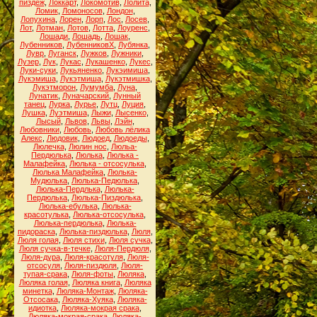
пиздёж
,
Локкарт
,
Локомотив
,
Лолита
,
Ломик
,
Ломоносов
,
Лондон
,
Лопухина
,
Лорен
,
Лорп
,
Лос
,
Лосев
,
Лот
,
Лотман
,
Лотов
,
Лотта
,
Лоуренс
,
Лошади
,
Лошадь
,
Лошак
,
Лубенников
,
ЛубенниковХ
,
Лубянка
,
Лувр
,
Луганск
,
Лужков
,
Лужники
,
Лузер
,
Лук
,
Лукас
,
Лукашенко
,
Лукес
,
Луки-суки
,
Лукьяненко
,
Лукэимиша
,
Лукэмиша
,
Лукэтмиша
,
Лукэтмишка
,
Лукэтморон
,
Лумумба
,
Луна
,
Лунатик
,
Луначарский
,
Лунный
танец
,
Лурка
,
Лурье
,
Лутц
,
Луция
,
Лушка
,
Луэтмиша
,
Лыжи
,
Лысенко
,
Лысый
,
Львов
,
Львы
,
Лэйн
,
Любовники
,
Любовь
,
Любовь лёлика
Алекс
,
Людовик
,
Людоед
,
Людоеды
,
Люлечка
,
Люлин нос
,
Люльа-
Пердюлька
,
Люлька
,
Люлька -
Малафейка
,
Люлька - отсосулька
,
Люлька Малафейка
,
Люлька-
Мудюлька
,
Люлька-Педюлька
,
Люлька-Пердлька
,
Люлька-
Пердюлька
,
Люлька-Пиздюлька
,
Люлька-ебулька
,
Люлька-
красотулька
,
Люлька-отсосулька
,
Люлька-пердюлька
,
Люлька-
пидораска
,
Люлька-пиздюлька
,
Люля
,
Люля голая
,
Люля стихи
,
Люля сучка
,
Люля сучка-в-течке
,
Люля-Пердюля
,
Люля-дура
,
Люля-красотуля
,
Люля-
отсосуля
,
Люля-пиздюля
,
Люля-
тупая-срака
,
Люля-фоты
,
Люляка
,
Люляка голая
,
Люляка книга
,
Люляка
минетка
,
Люляка-Монтаж
,
Люляка-
Отсосака
,
Люляка-Хуяка
,
Люляка-
идиотка
,
Люляка-мокрая срака
,
Люляка-мокрая-срака
,
Люляка-