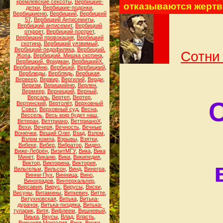
кремлёвские сексоты
,
Вербицкие-
отказываются жертв
детки
,
Вербицкие-подонки
,
Вербицкиеню
,
Вербицкий
,
Вербицкий
57
,
Вербицкий Антисемиты
,
Вербицкий антисемит
,
Вербицкий
откроет
,
Вербицкий портрет
,
Вербицкий провокация
,
Вербицкий
скотина
,
Вербицкий уязвимый
,
Вербицкий-педофиляка
,
Вербицкий.
Сотни
Жопа
,
Вербицкий. Мишка скотина
,
Вербицкий. Фридман
,
ВербицкийХ
,
Вербицкийню
,
Вербицкй
,
Вербицкмй
,
Верблюды
,
Верблядь
,
Вербцкая
,
Вервеер
,
Вервир
,
Вергилий
,
Верди
,
Веризм
,
Верицкийню
,
Верлен
,
Вермеер
,
Верницкий
,
Верный
,
Версаль
,
Вертеп
,
Вертер
,
Вертинский
,
Вертолёт
,
Верховный
Совет
,
Верховный суд
,
Весна
,
Вессель
,
Весь мир будет наш
,
Ветеран
,
Веттриано
,
ВеттрианоХ
,
Вехи
,
Вечеря
,
Вечность
,
Вечные
Вонючки
,
Вещий Олег
,
Взад
,
Взлом
,
Взлом компа
,
Взрывы
,
Взятки
,
Вибеке
,
Вибер
,
Вибратор
,
Видео
,
Виже-Лебрён
,
ВизитМГУ
,
Вика
,
Вика
Минет
,
Виканю
,
Вики
,
Википедия
,
Виктор
,
Викторина
,
Виктория
,
Вильгельм
,
Вильсон
,
Винд
,
Винегра
,
Винни-Пух
,
Винница
,
Вино
,
Виноградов
,
Винтерхальтер
,
Вирсавия
,
Вирус
,
Вирусы
,
Виски
,
Висуны
,
Витамины
,
Виткевич
,
Витте
,
Витухновская
,
Витька
,
Витька-
дурачок
,
Витька-пиздяка
,
Витька-
тупарик
,
Витя
,
Вифлеем
,
Вишневый
,
Виька
,
Вкусы
,
Влад
,
Власть
,
Внешняя Монголия
,
Внук
,
Внуки
,