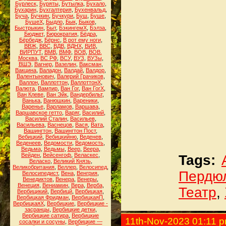
Бурлеск
,
Буряты
,
Бутылка
,
Бухало
,
Бухарин
,
Бухгалтерия
,
Бухенвальд
,
Буча
,
Бучкин
,
Бучкури
,
Буш
,
Буше
,
БушеХ
,
Быдло
,
Бык
,
Быков
,
Быстрыкин
,
Быт
,
БэкингемХ
,
Бэлза
,
Бюджет
,
Бюрократия
,
Бёдра
,
Бёрбедж
,
Бёрнс
,
В рот ему ноги
,
ВВЖ
,
ВВС
,
ВДВ
,
ВДНХ
,
ВИВ
,
ВИРПУТ
,
ВМВ
,
ВМФ
,
ВОВ
,
ВОВ.
Москва
,
ВС РФ
,
ВСУ
,
ВУЗ
,
ВУЗы
,
ВШЭ
,
Вагнер
,
Вазелин
,
Ваксман
,
Вакцина
,
Валадон
,
Валдай
,
Валдор
,
Валентынович
,
Валерий Грачиков
,
Валлон
,
Валлоттон
,
ВаллоттонХ
,
Валюта
,
Вампир
,
Ван Гог
,
Ван ГогХ
,
Ван Клеве
,
Ван Эйк
,
Вандербильт
,
Ванька
,
Ванюшкин
,
Вареники
,
Варенье
,
Варламов
,
Варшава
,
Варшавское гетто
,
Варяг
,
Василий
,
Василий Сталин
,
Васильев
,
Васильева
,
Васнецов
,
Вася
,
Вата
,
Вашингтон
,
Вашингтон Пост
,
Вебицкий
,
Вебицкийню
,
Веденев
,
Веденеев
,
Ведомости
,
Ведомость
,
Ведьма
,
Ведьмы
,
Веер
,
Веера
,
Вейден
,
Вейсенгоф
,
Веласкес
,
Tags:
Веласко
,
Великий Князь
,
Великобритания
,
Веллер
,
Велосипед
,
Пердю
Велосипедист
,
Вена
,
Венгрия
,
Венедиктов
,
Венера
,
Венеры
,
Венеция
,
Вениамин
,
Вера
,
Верба
,
Театр
,
Вербицикий
,
Вербицй
,
Вербицкая
,
Вербицкая Фридман
,
ВербицкаяП
,
ВербицкаяХ
,
Вербицкие
,
Вербицкие -
засранцы
,
Вербицкие детки
,
Вербицкие сатира
,
Вербицкие
11th-Nov-2023 01:11 
сосалки и сосуны
,
Вербицкие —