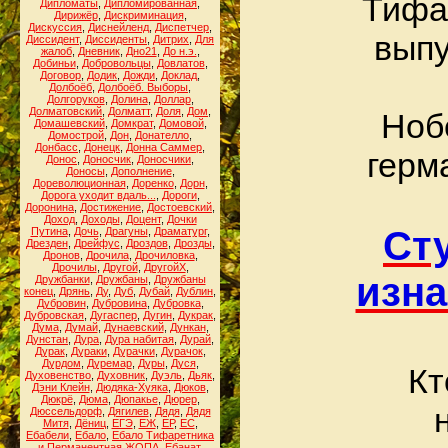
Тифар
Дипломаты
,
Дипломированная
,
Дирижёр
,
Дискриминация
,
Дискуссия
,
Диснейленд
,
Диспетчер
,
выпу
Диссидент
,
Диссиденты
,
Дитрих
,
Для
жалоб
,
Дневник
,
Дно21
,
До н.э.
,
Добиньи
,
Добровольцы
,
Довлатов
,
Договор
,
Додик
,
Дожди
,
Доклад
,
Долбоёб
,
Долбоёб. Выборы
,
Долгоруков
,
Долина
,
Доллар
,
Долматовский
,
Долматт
,
Доля
,
Дом
,
Ноб
Домашевский
,
Домкрат
,
Домовой
,
Домострой
,
Дон
,
Донателло
,
Донбасс
,
Донецк
,
Донна Саммер
,
герм
Донос
,
Доносчик
,
Доносчики
,
Доносы
,
Дополнение
,
Дореволюционная
,
Доренко
,
Дорн
,
Дорога уходит вдаль...
,
Дороги
,
Доронина
,
Достижение
,
Достоевский
,
Доход
,
Доходы
,
Доцент
,
Дочки
Ст
Путина
,
Дочь
,
Драгуны
,
Драматург
,
Дрезден
,
Дрейфус
,
Дроздов
,
Дрозды
,
Дронов
,
Дрочила
,
Дрочиловка
,
Дрочилы
,
Другой
,
ДругойХ
,
изна
Дружбанки
,
Дружбаны
,
Дружбаны
конец
,
Дрянь
,
Ду
,
Дуб
,
Дубай
,
Дублин
,
Дубровин
,
Дубровина
,
Дубровка
,
Дубровская
,
Дугаспер
,
Дугин
,
Дукрак
,
Дума
,
Думай
,
Дунаевский
,
Дункан
,
Дунстан
,
Дура
,
Дура набитая
,
Дурай
,
Дурак
,
Дураки
,
Дурачки
,
Дурачок
,
Дурдом
,
Дуремар
,
Дуры
,
Дуся
,
Кт
Духовенство
,
Духовник
,
Дуэль
,
Дьяк
,
Дэни Клейн
,
Дюдяка-Хуяка
,
Дюков
,
Дюкрё
,
Дюма
,
Дюпакье
,
Дюрер
,
Дюссельдорф
,
Дягилев
,
Дядя
,
Дядя
Митя
,
Дёниц
,
ЕГЭ
,
ЕЖ
,
ЕР
,
ЕС
,
Ебабели
,
Ебало
,
Ебало Тифаретника
и Перманентная ЖОПА
,
Ебанат
,