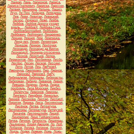
Ланкар
,
Лань
,
Ларионов
,
Лариса
,
Лариса Гнаткевич
,
Лариска
,
Ларссон
,
Латвия
,
Латынина
,
Латынь
,
Лашез
,
Лгун
,
Ле Пен
,
Лебедев
,
Лебедева
,
Лев
,
Леви
,
Левитан
,
Левицкий
,
Легрос
,
Ледокол
,
Леже
,
Лейба
,
Лейбов
,
Лейбов Дорога уходит
вдаль...
,
ЛейбовХ
,
Лейбова Гора
,
Лейбовбиография
,
Лейбовиц
,
Лейбович
,
Лейтенант
,
Лекаренко
,
Лекции
,
Лекция
,
Лем
,
Лемпицка
,
Ленд-лиз
,
Ленин
,
Ленинград
,
Ленказм
,
Леннон
,
Ленточки
,
Леонардо
,
Леонардо да Винчи
,
ЛеонардоХ
,
Леонида-отсосючка
,
Леонов
,
Леонтьев
,
Лепра
,
Лермонтов
,
Лес
,
Лесбиянки
,
Лесбо
,
Лесбос
,
Лесин
,
Лесков
,
Лессинг
,
Лето
,
Летов
,
Лец
,
ЛжРнов4
,
Лженаука
,
Лжепромо
,
Лжр
,
Лжрнов
,
Лжрнов2
,
Лжрнов3
,
ЛиРу
,
Либерализм
,
Либералы
,
Либерасты
,
Либерман
,
Либидо
,
Ливанов
,
Ливия
,
Лившиц
,
Лидеры
,
Лидка
,
Лидка-
проблядь
,
Лиза Морская
,
Ликбез
,
Лилипуты
,
Лимонов
,
Лимоны
,
Лингвист
,
Линдберг
,
Линкольн
,
Линней
,
Лиознова
,
Лиотар
,
ЛиотарХ
,
Лиригия
,
Лирика
,
Лиса
,
Лиснянская
,
Лисёнок
,
Литва
,
Литеатура
,
Литераторы
,
Литература
,
Литмузей
,
Лихачёв
,
Лихтенштейн
,
Лицей
,
Лицемерие
,
Лицо Тифаретника
,
Личка
,
Личное
,
Личность
,
Лишенцы
,
Лкьяненко
,
Ллойд Джордж
,
Ло
,
Лоб
,
Лобанов
,
Логика
,
Логинов
,
Логотип
,
Лодзь
,
Лодки
,
Ложкин
,
Ложь
,
Ложь-