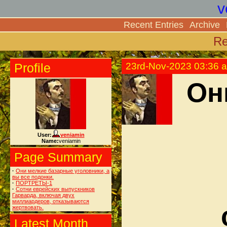
v
Recent Entries
Archive
Re
Profile
23rd-Nov-2023 03:36 
Он
User:
veniamin
Name:
veniamin
Page Summary
·
Они мелкие базарные уголовники, а
вы все подонки.
·
ПОРТРЕТЫ-1
·
Сотни еврейских выпускников
Гарварда, включая двух
миллиардеров, отказываются
жертвовать.
Latest Month