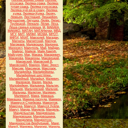
отсосака
,
Люляка-срака
,
Люляка-
тупая-срака
,
Люляка-хуесосака
,
Люляка-хуй-ей-в-сраку
,
Люляка-
хуяка
,
Люляка=Хуяка
,
Люляч
,
Люмьер
,
Люстрация
,
Люццифер
,
Лягушатник
,
Лягушка
,
Лялёк
,
Ляпис-
Трубецкой
,
Ляпкало
,
Лёлик
,
Лёха
,
Лёша-свинья-хороша
,
М
,
МАКАКА
,
МАКАКО
,
МАТАН
,
МАТАНючки
,
МВД
,
МГУ
,
МИТ
,
МИФИ
,
МОМА
,
МРОТ
,
МФТИ
,
МХАТ
,
Мавзолей
,
Магадан
,
Магнаты
,
Магнитский
,
Магнум
,
Магомаев
,
Мадовошки
,
Мадонна
,
Мазохист
,
Маиуполь
,
Май
,
Майдан
,
Майерс
,
Майков
,
Майн Кампф
,
Майсурян
,
Мак
,
Макака
,
Макаревич
,
Макарова
,
Макароны
,
Маковецкий
,
Маковский
,
Маковский В
,
МаковскийХ
,
Макрон
,
Макс Эрнст
,
Максим
,
Максимов
,
Макспарк
,
Малафейка
,
Малафейкины
,
Малафейные шестёрки.
,
Малафейный
,
Малафья
,
Малевич
,
Маленков
,
Малер
,
Малка
,
Малофейкин
,
Мальвина
,
Мальгин
,
Мальцев
,
Мальчевский
,
Мальчик
,
Мальчиш
,
Малютин
,
Малявин
,
МалявинХ
,
Мама
,
Мамаша
,
Мамашка
,
Мамина паскуда
,
Маммен
,
Маммуся Стребкова
,
Мамонтов
,
Мамочка
,
Мамуся
,
Мамуся Хуйла
,
Мамут
,
Манда
,
Мандела
,
Мандель
,
Мандельштам
,
Мандовошка
,
Мандовошки
,
Мандовошкина
,
Мандолина
,
Мандоотсос
,
Мандохвостов-Вербуёцкий.
,
Мане
,
МанеХ
,
Манежка
,
Манизер
,
Манила
,