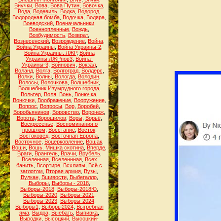
Внучки
,
Вова
,
Вова Путин
,
Вовочка
,
Вода
,
Водевиль
,
Водка
,
Водород
,
Водородная бомба
,
Водочка
,
Водяра
,
Воеводский
,
Военачальники
,
Военнопленные
,
Вождь
,
Возбудимость
,
Возврат
,
Вознесенский
,
Возрождение
,
Война
,
Война Украины
,
Война Украины-2
,
Война Украины. ЛЖР
,
Война
Украины.ЛЖРнов3
,
Война-
Украины-3
,
Войнович
,
Вокзал
,
Воланд
,
Волга
,
Волгоград
,
Волдерс
,
Волки
,
Волны
,
Вологда
,
Володин
,
Волосы
,
Волочкова
,
Волшебник
,
Волшебник Изумрудного города
,
Вольтер
,
Воля
,
Вонь
,
Вонючка
,
Вонючки
,
Воображение
,
Вооружение
,
Вопрос
,
Вопросы
,
Вор
,
Воробей
,
Воробьянинов
,
Воровство
,
Воронеж
,
Ворота
,
Ворошилов
,
Воры
,
Ворьё
,
Воскресенье
,
Воспоминания о
прошлом
,
Восстание
,
Восток
,
Востоковед
,
Восточная Европа
,
Восточное
,
Воцерковление
,
Вошак
,
Воши
,
Вошь. Мишка скотина
,
Вперде
,
Враги
,
Врангель
,
Врачи
,
Врубель
,
Вселенная
,
Вселеннная
,
Всех
банить
,
Всортире
,
Всхлипы
,
Всё с
заглотом
,
Вторая армия
,
Вузы
,
Вулкан
,
Вшивости
,
Выбегалло
,
Выборы
,
Выборы - 2018
,
Выборы-2018
,
Выборы-2018Ю
,
Выборы-2020
,
Выборы-2021
,
Выборы-2023
,
Выборы-2024
,
Выборы1
,
Выборы2024
,
Выгребная
яма
,
Выдра
,
Выебать
,
Выпивка
,
Выродки
,
Высоцкий
,
Высоцкий-