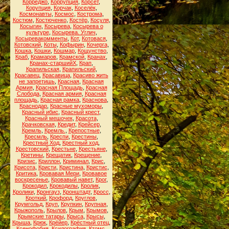
Корреджо
,
Коррупция
,
Корсет
,
Корупция
,
Корчак
,
Коселёк
,
Космонавты
,
Космос
,
Кострома
,
Костюм
,
Костюченко
,
Костёр
,
Косуля
,
Косыгин
,
Косырева
,
Косырева о
культуре
,
Косырева. Углич
,
Косыревакомменты
,
Кот
,
Котовася
,
Котовский
,
Коты
,
Кофырин
,
Кочерга
,
Кошка
,
Кошки
,
Кошмар
,
Кощунство
,
Краб
,
Крамаров
,
Крамской
,
Кранах
,
Кранах-старшийХ
,
Крап
,
Крапильская
,
Крапильский
,
Красавец
,
Красавица
,
Красиво жить
не запретишь
,
Красная
,
Красная
Армия
,
Красная Площадь
,
Красная
Слобода
,
Красная армия
,
Красная
площадь
,
Красная рамка
,
Краснова
,
Краснодар
,
Красные мухоморы
,
Красный ибис
,
Красный крест
,
Красный мешочек
,
Красота
,
Крачковская
,
Кредит
,
Крейсер
,
Кремль
,
Кремль.
,
Крепостные
,
Кресмль
,
Креспи
,
Крестины
,
Крестный Ход
,
Крестный ход
,
Крестовский
,
Крестьне
,
Крестьяне
,
Кретины
,
Крещатик
,
Крещение
,
Кризис
,
Криллон
,
Криминал
,
Крис
,
Крисота
,
Кристи
,
Кристина
,
Кристис
,
Критика
,
Кровавая Мери
,
Кровавое
воскресенье
,
Кровавый навет
,
Крог
,
Крокодил
,
Крокодилы
,
Кролик
,
Кролики
,
Кронгауз
,
Кронштадт
,
Кросс
,
Кроткий
,
Крофорд
,
Круглов
,
Крумгольд
,
Круп
,
Крупкин
,
Крупная
,
Крыжополь
,
Крылов
,
Крым
,
Крымов
,
Крымские татары
,
Крыса
,
Крысы
,
Крыша
,
Крюк
,
Крёйер
,
Крёстный отец
,
Ксенофобия
,
Ксилография
,
Ктомс
,