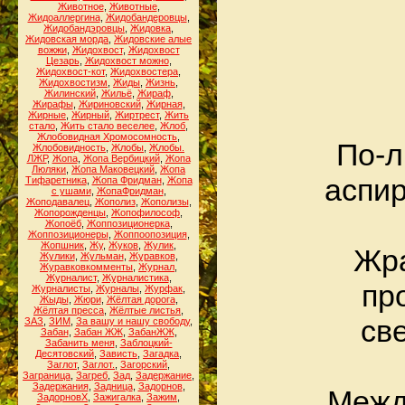
Животное
,
Животные
,
Жидоаллергина
,
Жидобандеровцы
,
Жидобандэровцы
,
Жидовка
,
Жидовская морда
,
Жидовские алые
вожжи
,
Жидохвост
,
Жидохвост
Цезарь
,
Жидохвост можно
,
Жидохвост-кот
,
Жидохвостера
,
Жидохвостизм
,
Жиды
,
Жизнь
,
Жилинский
,
Жильё
,
Жираф
,
Жирафы
,
Жириновский
,
Жирная
,
Жирные
,
Жирный
,
Жиртрест
,
Жить
стало
,
Жить стало веселее
,
Жлоб
,
Жлобовидная Хромосомность
,
По-л
Жлобовидность
,
Жлобы
,
Жлобы.
ЛЖР
,
Жопа
,
Жопа Вербицкий
,
Жопа
Люляки
,
Жопа Маковецкий
,
Жопа
аспир
Тифаретника
,
Жопа Фридман
,
Жопа
с ушами
,
ЖопаФридман
,
Жоподавалец
,
Жополиз
,
Жополизы
,
Жопорожденцы
,
Жопофилософ
,
Жопоёб
,
Жоппозиционерка
,
Жоппозиционеры
,
Жоппоопозиция
,
Жопшник
,
Жу
,
Жуков
,
Жулик
,
Жра
Жулики
,
Жульман
,
Журавков
,
Журавковкомменты
,
Журнал
,
Журналист
,
Журналистика
,
пр
Журналисты
,
Журналы
,
Журфак
,
Жыды
,
Жюри
,
Жёлтая дорога
,
Жёлтая пресса
,
Жёлтые листья
,
св
ЗАЗ
,
ЗИМ
,
За вашу и нашу свободу
,
Забан
,
Забан ЖЖ
,
ЗабанЖЖ
,
Забанить меня
,
Заблоцкий-
Десятовский
,
Зависть
,
Загадка
,
Заглот
,
Заглот.
,
Загорский
,
Заграница
,
Загреб
,
Зад
,
Задержание
,
Задержания
,
Задница
,
Задорнов
,
Между
ЗадорновХ
,
Зажигалка
,
Зажим
,