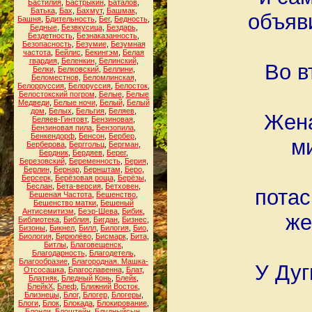
Бастилия
,
Бастрыкин
,
Баталов
,
Батька
,
Бах
,
Бахмут
,
Башмак
,
объяв
Башня
,
Бдительность
,
Бег
,
Бедность
,
Бедные
,
Безвкусица
,
Бездарь
,
Бездетность
,
Безнаказанность
,
Безопасность
,
Безумие
,
Безумная
частота
,
Бейлис
,
Бекингэм
,
Белая
гвардия
,
Беленкин
,
Белинский
,
Во в
Белки
,
Белковский
,
Беллини
,
Беломестнов
,
Беломлинская
,
Белорруссия
,
Белоруссия
,
Белосток
,
Белостокский погром
,
Белые
,
Белые
Медведи
,
Белые ночи
,
Белый
,
Белый
дом
,
Белых
,
Бельгия
,
Беляев
,
Жена
Беляев-Гинтовт
,
Бензиновая
,
Бензиновая пила
,
Бензопила
,
Бенкендорф
,
Бенсон
,
Бербер
,
м
Берберова
,
Берггольц
,
Бергман
,
Бердник
,
Бердяев
,
Берег
,
Березовский
,
Беременность
,
Берия
,
Берлин
,
Бернар
,
Бернштам
,
Беро
,
Берсерк
,
Берёзовая роща
,
Берёзы
,
Беслан
,
Бета-версия
,
Бетховен
,
потас
Бешеная Частота
,
Бешенство
,
Бешенство матки
,
Бешеный
Антисемитизм
,
Беэр-Шева
,
Бибик
,
же
Библиотека
,
Библия
,
Бигдан
,
Бизнес
,
Бизоны
,
Бикнел
,
Билл
,
Билогия
,
Био
,
Биология
,
Бирюлёво
,
Бисмарк
,
Бита
,
Битлы
,
Благовещенск
,
Благодарность
,
Благодетель
,
Благообразие
,
Благородная. Машка-
У Дуг
Отсосашка
,
Благославенна
,
Блат
,
Блатняк
,
Бледный Конь
,
Блейк
,
БлейкХ
,
Блеф
,
Ближний Восток
,
Близнецы
,
Блог
,
Блогер
,
Блогеры
,
Блоги
,
Блок
,
Блокада
,
Блокирование
,
Блонди
,
Блоштейн
,
Блудныйсын
,