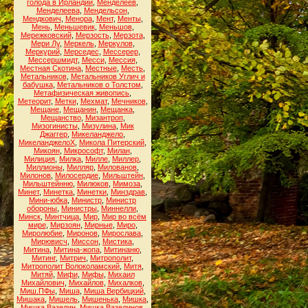
голода в Ирландии
,
Менделеев
,
Менделеева
,
Мендельсон
,
Мендкович
,
Менора
,
Мент
,
Менты
,
Мень
,
Меньшевик
,
Меньшов
,
Мережковский
,
Мерзость
,
Мерзота
,
Мери Лу
,
Меркель
,
Меркулов
,
Меркурий
,
Мерседес
,
Мессерер
,
Мессершмидт
,
Месси
,
Мессия
,
Местная Скотина
,
Местные
,
Месть
,
Метальников
,
Метальников Углич и
бабушка
,
Метальников о Толстом
,
Метафизическая живопись
,
Метеорит
,
Метки
,
Мехмат
,
Мечников
,
Мещане
,
Мещанин
,
Мещанка
,
Мещанство
,
Мизантроп
,
Мизогинисты
,
Мизулина
,
Мик
Джаггер
,
Микеланджело
,
МикеланджелоХ
,
Микола Питерский
,
Микоян
,
Микрософт
,
Милан
,
Милиция
,
Милка
,
Милле
,
Миллер
,
Миллионы
,
Милляр
,
Милованов
,
Милонов
,
Милосердие
,
Мильштейн
,
Мильштейнню
,
Милюков
,
Мимоза
,
Минет
,
Минетка
,
Минетки
,
Минздрав
,
Мини-юбка
,
Министр
,
Министр
обороны
,
Министры
,
Миннелли
,
Минск
,
Минтчица
,
Мир
,
Мир во всём
мире
,
Мирзоян
,
Мирные
,
Миро
,
Миролюбие
,
Миронов
,
Мирослава
,
Мирювисч
,
Миссон
,
Мистика
,
Митина
,
Митина-жопа
,
Митинаню
,
Митинг
,
Митрич
,
Митрополит
,
Митрополит Волоколамский
,
Митя
,
Митяй
,
Мифи
,
Мифы
,
Михаил
Михайлович
,
Михайлов
,
Михалков
,
Миш.ПФы
,
Миша
,
Миша Вербицкий
,
Мишака
,
Мишель
,
Мишенька
,
Мишка
,
Мишка Вазелин
,
Мишка Вазелинов
,