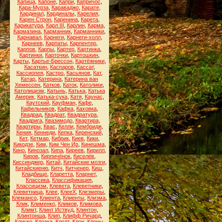
Капица
,
Капоне
,
Капри
,
Капричос
,
Кара-Мурза
,
Караваджо
,
Карате
,
Кардинал
,
Кардиналы
,
Карелия
,
Карен Строн
,
Каренина
,
Карета
,
Карикатура
,
Карл III
,
Карлин
,
Карма
,
Кармазина
,
Карманник
,
Карманники
,
Карнавал
,
Карнеги
,
Карнеги-холл
,
Карнеев
,
Карпаты
,
Карпентер
,
Карпов
,
Карпы
,
Картер
,
Картинка
,
Картинки
,
Карточки
,
Картошкин
,
Карты
,
Картье-Брессон
,
Картёжники
,
Касаткин
,
Каспаров
,
Кассат
,
Кассиопея
,
Кастро
,
Касьянов
,
Кат
,
Катар
,
Катерина
,
Катерина ван
Хемессен
,
Катков
,
Каток
,
Католики
,
Католицизм
,
Катынь
,
Катька
,
Катька
Америк
,
Катька-сука
,
Катя
,
Каунас
,
Каутский
,
Кауфман
,
Кафе
,
Кафельников
,
Кафка
,
Каховка
,
Квадрад
,
Квадрат
,
Квадратура
,
Квадрига
,
Квазимодо
,
Квартира
,
Квартиры
,
Квас
,
Келли
,
Кембридж
,
Кения
,
Кеннеди
,
Кепка
,
Керенский
,
Кет
,
Кетмар
,
Кибрик
,
Киев
,
Кики
,
Кикодзе
,
Ким
,
Ким Чен Ир
,
Кинешма
,
Кино
,
Кинозал
,
Кипа
,
Киреев
,
Кирилл
,
Киров
,
Кирпичёнок
,
Киселёв
,
Киссинджер
,
Китай
,
Китайские мозги
,
Китайскиеню
,
Китч
,
Китченер
,
Киш
,
Кладбище
,
Кларетта
,
Кларнет
,
Классика
,
Классификация
,
Классицизм
,
Клевета
,
Клеветники
,
Клеветница
,
Клее
,
КлееХ
,
Клезмеры
,
Клемансо
,
Клиента
,
Клиенты
,
Клизма
,
Клик
,
Клименко
,
Климов
,
Климова
,
Климт
,
Клинт Иствуд
,
Клинтон
,
Клинтонша
,
Клип
,
Клифф Ричард
,
Кличко
,
Клоака
,
Клодт
,
Клон
,
Клоны
,