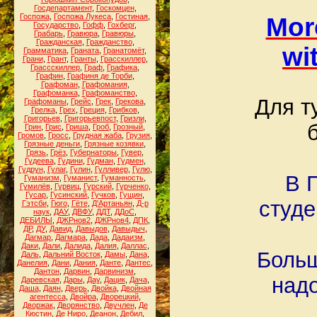
Госдепартамент
,
Госкомцен
,
Госпожа
,
Госпожа Лукеса
,
Гостиная
,
Mor
Государство
,
Гофф
,
Гохберг
,
Грабарь
,
Гравюра
,
Гравюры
,
Гражданская
,
Гражданство
,
wi
Грамматика
,
Граната
,
Гранатомёт
,
Грани
,
Грант
,
Гранты
,
Грасскиллер
,
Грассскиллер
,
Граф
,
Графика
,
Графин
,
Графиня де Торби
,
Графоман
,
Графомания
,
Графоманка
,
Графоманство
,
Для т
Графоманы
,
Грейс
,
Грек
,
Грекова
,
Грелка
,
Грех
,
Греция
,
Грибков
,
Григорьев
,
Григорьевпост
,
Гризли
,
Грин
,
Грис
,
Гриша
,
Гроб
,
Грозный
,
Громов
,
Гросс
,
Грудная жаба
,
Грузия
,
Грязные деньги
,
Грязные козявки
,
Грязь
,
Грёз
,
Губернаторы
,
Гувер
,
Гудеева
,
Гудини
,
Гудман
,
Гудмен
,
Гудрун
,
Гулаг
,
Гулин
,
Гулливер
,
Гулю
,
В 
Гуманизм
,
Гуманист
,
Гуманность
,
Гумилёв
,
Гурвиц
,
Гурский
,
Гурченко
,
Гусар
,
Гусинский
,
Гучков
,
Гущин
,
студе
Гэтсби
,
Гюго
,
Гёте
,
Д'Артаньян
,
Д-р
наук
,
ДАУ
,
ДВФУ
,
ДДТ
,
ДДоС
,
ДЕБИЛЫ
,
ДЖРнов2
,
ДЖРнов4
,
ДПК
,
ДР
,
ДУ
,
Давид
,
Давыдов
,
Давыдыч
,
Дагмар
,
Дагмара
,
Дада
,
Дадаизм
,
Даки
,
Дали
,
Далида
,
Далия
,
Даллас
,
Больш
Даль
,
Дальний Восток
,
Дамы
,
Дана
,
Данелия
,
Дани
,
Дания
,
Данте
,
Дантес
,
Дантон
,
Дарвин
,
Дарвинизм
,
надо
Даревская
,
Дары
,
Дау
,
Дацик
,
Дача
,
Даша
,
Даян
,
Дверь
,
Двойка
,
Двойная
агентесса
,
Двойра
,
Дворецкий
,
Дворжак
,
Дворянство
,
Двучлен
,
Де
Кюстин
,
Де Ниро
,
Деанон
,
Дебил
,