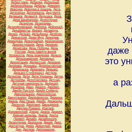
Дебил-панк
,
Дебилки
,
Дебилный
,
Дебилообразы
,
Дебилы
,
Девиант
,
Девочка
,
Девочка и лошадь
,
Дега
,
Дегенерат
,
Дегенераты
,
Дед Митя
,
З
Дедищев
,
Дедмитя
,
Дедушка
,
Деев
,
Деев Шкабарнюк
,
Дезентерия
,
Дезертир
,
Дезертиры
,
Дезинформация
,
Дейнека
,
ДейнекаХ
,
Декабристы
,
Декарт
,
Делакруа
,
Делон
,
Дельво
,
Дельфины
,
Делягин
,
Ун
Демагогия
,
Деми Мур
,
Демидов
,
Демидова
,
Демография
,
Демократия
,
Демонстрация
,
Дени
,
Деникин
,
даже 
Денисова
,
День Победы
,
День
России
,
День памяти жертв
Холокоста
,
День рождения
,
Деньги
,
это ун
Деньрождения
,
Депардье
,
Депортация
,
Депрессия
,
Деревня
,
Держава
,
Державы
,
Дерибасовская
,
Дерипаска
,
Деркович
,
Дерьмо
,
Дерьмо-Стейнкрауз
,
Детдом
,
Детектив
,
Дети
,
Дети Украины
,
Детки
,
а р
Деткоёбы
,
Детоторговец
,
Детсад
,
Детская смертность
,
Дефицит
,
Дешёвка
,
Джаз
,
Джанго
,
Джеймс
,
Джейн Пауэлл
,
Джейн Сеймур
,
Джентельмен
,
Джентилески
,
Джентльмен
,
Джефферсон
,
Джимми
,
Дальш
Джина
,
Джо Пеши
,
Джобс
,
Джоконда
,
Джонсон
,
Джоплинг
,
Джорджоне
,
Джулио Романо
,
Дзагоев
,
Дзержинский
,
Дзюдо
,
Диана
,
Диарея
,
Дивная церковь
,
Дивов
,
Диета
Привет
,
Дизайн
,
Дизайнюхер
,
Дизентерия
,
Дизраэли
,
Дикий
,
Дикс
,
Диктатура
,
Дима
,
Димитрий
,
Димка
,
Дин
,
Диплом
,
Дипломатия
,