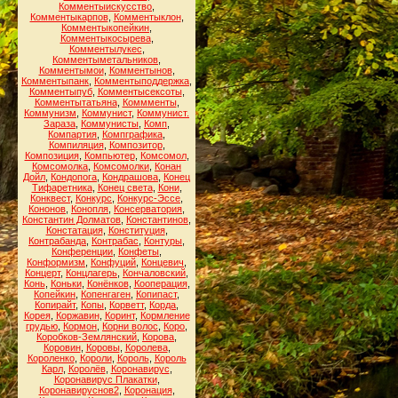
Комментыискусство
,
Комментыкарпов
,
Комментыклон
,
Комментыкопейкин
,
Комментыкосырева
,
Комментылукес
,
Комментыметальников
,
Комментымои
,
Комментынов
,
Комментыпанк
,
Комментыподдержка
,
Комментыпуб
,
Комментысексоты
,
Комментытатьяна
,
Коммменты
,
Коммунизм
,
Коммунист
,
Коммунист.
Зараза
,
Коммунисты
,
Комп
,
Компартия
,
Компграфика
,
Компиляция
,
Композитор
,
Композиция
,
Компьютер
,
Комсомол
,
Комсомолка
,
Комсомолки
,
Конан
Дойл
,
Кондопога
,
Кондрашова
,
Конец
Тифаретника
,
Конец света
,
Кони
,
Конквест
,
Конкурс
,
Конкурс-Эссе
,
Кононов
,
Конопля
,
Консерватория
,
Константин Долматов
,
Константинов
,
Констатация
,
Конституция
,
Контрабанда
,
Контрабас
,
Контуры
,
Конференции
,
Конфеты
,
Конформизм
,
Конфуций
,
Концевич
,
Концерт
,
Концлагерь
,
Кончаловский
,
Конь
,
Коньки
,
Конёнков
,
Кооперация
,
Копейкин
,
Копенгаген
,
Копипаст
,
Копирайт
,
Копы
,
Корветт
,
Корда
,
Корея
,
Коржавин
,
Коринт
,
Кормление
грудью
,
Кормон
,
Корни волос
,
Коро
,
Коробков-Землянский
,
Корова
,
Коровин
,
Коровы
,
Королева
,
Короленко
,
Короли
,
Король
,
Король
Карл
,
Королёв
,
Коронавирус
,
Коронавирус Плакатки
,
Коронавируснов2
,
Коронация
,