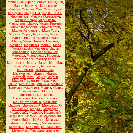
Манин
,
Манифест
,
Мания
,
Манкунян
,
Манос
,
Мануэль
,
Маньеризм
,
Маньяк
,
Манюня
,
Мао
,
Мао Цзэдун
,
Маргулис
,
Марди Гра
,
Мари -Тереза
,
Мариенталь
,
Марина Абрамович
,
Марина Влади
,
Маринисты
,
Мариуполь
,
Мария
,
Мария Терезия
,
Мария Фёдоровна
,
Мария Штерн
,
Мария-Антуанетта
,
Марк Твен
,
Маркиз
,
Маркс
,
Марксизм
,
Марлен
,
Марлон Брандо
,
Марокко
,
Март
,
Марш
,
Марш Памяти
,
Маршак
,
Маршал
,
Маршалы
,
Марши
,
Маск
,
Маска скорби
,
Маскава
,
Маски
,
Масленица
,
Масло сливочное
,
Маслова
,
Масловская
,
Масоны
,
Массачусетс
,
Мастер-класс
,
Мастерская
,
Мастурбация
,
Мат
,
Мата
Хари
,
Матвейчев
,
Матвиенко
,
Математик
,
Математика
,
Математики
,
Матисс
,
Матрос
,
Матфей
,
Мать
,
Маунт
,
Мафия
,
Мафия Тифарета
,
Маха
,
Махи
,
Маша
,
Машенька
,
Машина
,
Машина
Времени
,
Машинист
,
Машка
,
Машка
блядь мамина
,
Машка
толстожопенькая
,
Машка-
Отсосашка
,
Машка-отсосака
,
Машка-отсосашка
,
Машканю
,
Машков
,
Маяковский
,
МаяковскийХ
,
Мгновение
,
Медаль
,
Медведев
,
МедведевХ
,
Медведи
,
Мединский
,
Медицина
,
Медуза
,
Междусобойчик
,
Меир
,
Мейер
,
Мейзер
,
Мексика
,
Меламид
,
Мелещук
,
Мелитополь
,
Мелихово
,
Мельник
,
Мельниченко
,
Мемориал
,
Мемориал жертвам