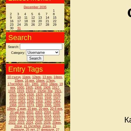
December 2035
1
2
3
4
5
6
7
8
9
10
11
12
13
14
15
16
17
18
19
20
21
22
23
24
25
26
27
28
29
30
31
Search
Search:
Category:
Entry Tags
10 съезд
,
11век
,
12век
,
13 век
,
14век
,
15век
,
16 век
,
16век
,
17век
,
17октября
,
18+
,
1891
,
1893
,
18век
,
19
век
,
1900
,
1905
,
1906
,
1909
,
1917
,
1918
,
1919
,
1920-е
,
1920е-30е
,
1921
,
1922
,
1924
,
1926
,
1929
,
1933
,
1935
,
1937
,
1941
,
1942
,
1944
,
1945
,
1947
,
1952
,
1953
,
1956
,
1958
,
1960
,
1964
,
1968
,
1972
,
1974
,
1989
,
1995
,
1999
,
19век
,
2 мая
,
20 век
,
20-век
,
20-й век
,
20-ый век
,
2002
,
2003
,
2004
,
2006
,
2010
,
2011
,
2012
,
2013
,
2014
,
2015
,
К
2016
,
2017
,
2018
,
2019
,
2020
,
2021
,
2022
,
2023
,
2024
,
2025
,
2026
,
20век
,
20см
,
21 Октября
,
21век
,
23
февраля
,
25 лет
,
27 февраля
,
27