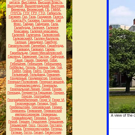
цитата
,
Выставка
,
Высшая Власть
,
Выходной
,
Вышнеградский
,
Вьетнам
,
Вюнючка
,
Вяземский
,
ГБ
,
ГМИИ
,
ГНУСЬ
,
ГПУ
,
ГРУ
,
ГТО
,
Габриэль
,
Гагарин
,
Газ
,
Газа
,
Газдаров
,
Газета
,
Газета.Ру
,
Газовки
,
Газпром
,
Гай
Фокс
,
Гайдар
,
Гайдпарк
,
Гала
,
Галабурда
,
Галерея
,
Галерея
Красавиц
,
Галерея красавиц
,
Галилей
,
Галичина
,
Галковский
,
ГалковскийХ
,
Галлен-Каллела
,
Галоши
,
Гамадрил
,
Гамбург
,
Ганапольский
,
Ганнибал
,
Гарабурда
,
Гарвард
,
Гарварл
,
Гарем
,
Гарибальди
,
Гарин-Михайловский
,
Гарленд
,
Гармония
,
Гастон
,
Гафуров
,
Гаше
,
Гашек
,
Гвардия
,
ГеБе
,
ГеБеШник
,
ГеБешник
,
ГеБешники
,
Геббельс
,
Гегель
,
Геенна
,
Геи
,
Гей
,
Гейбл
,
Гейне
,
Гейтс
,
Геленджик
,
Гельвеций
,
Гельфанд
,
Гемания
,
Гендерный
,
Гендиректор
,
Генерал
,
Генерал-Полковник
,
Генерал-аншеф
,
Генералиссимус
,
Генералы
,
Генеральная Линия
,
Гений
,
Геном
,
Геноцид
,
Генриетта Гиршман
,
Генрих
,
Генсек
,
География
,
ГеографияИмперия
,
Георг V
,
Георг VI
,
Георгиевская
,
Гепард
,
Герб
,
Герберштейн
,
Гергиевская
,
Геринг
,
Германец
,
Германия
,
Германский
импрессионизм
,
Германцы
,
Гермафродит
,
Герника
,
Геродот
,
Герой
,
Герцен
,
Герцогиня
,
Гершаник
,
Герымский
,
Гесс
,
Гессен
,
Гестапо
,
Гетерка
,
Гетеросексуалки
,
Гетеры
,
Гетман
,
Гетто
,
Гигант
,
Гигантские