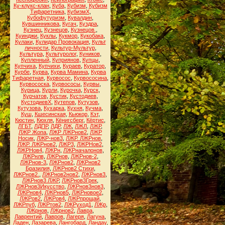
Ку-клукс-клан
,
Куба
,
Кубизм
,
Кубизм
Тифаретника
,
КубизмХ
,
Кубофутуризм
,
Кувалдин
,
Кувшинникова
,
Кугач
,
Куздра
,
Кузнец
,
Кузнецов
,
Кузнецов.
,
Куинджи
,
Куклы
,
Кукмор
,
Кукобака
,
Кулаки
,
Кулидар Провокация
,
Культ
личности
,
Культур-Мультур
,
Культура
,
Культуролог
,
Куников
,
Купленный
,
Куприянов
,
Купцы
,
Купчиха
,
Купчихи
,
Кураев
,
Куратор
,
Курбе
,
Курва
,
Курва Мамина
,
Курва
Тифаретная
,
Курвосос
,
Курвососина
,
Курвососка
,
Курвососы
,
Курвы
,
Курица
,
Курли
,
Курочка
,
Курск
,
Курчатов
,
Кустик
,
Кустодиев
,
КустодиевХ
,
Кутепов
,
Кутузов
,
Кутузова
,
Кухарка
,
Кухня
,
Кучма
,
Куш
,
Кшесинская
,
Кьюкор
,
Кэт
,
Кюстин
,
Кюхля
,
Кёнигсберг
,
Кёртис
,
ЛГБТ
,
ЛДПР
,
ЛДР
,
ЛЖ
,
ЛЖЛ
,
ЛЖР
,
ЛЖР Жопа
,
ЛЖР ЛЖРнов2
,
ЛЖР
Носик
,
ЛЖР-нов3
,
ЛЖР. ЛЖРнов
,
ЛЖР. ЛЖРнов2
,
ЛЖР3
,
ЛЖРНов2
,
ЛЖРНов4
,
ЛЖРн
,
ЛЖРначалонов
,
ЛЖРнлв
,
ЛЖРнов
,
ЛЖРнов-2
,
ЛЖРнов-3
,
ЛЖРнов2
,
ЛЖРнов2
Бразилия
,
ЛЖРнов2 Стихи
,
ЛЖРнов2.
,
ЛЖРнов2нов2
,
ЛЖРнов3
,
ЛЖРнов3 ЛЖР
,
ЛЖРнов3Грек
,
ЛЖРнов3Икусство
,
ЛЖРнов3нов3
,
ЛЖРнов4
,
ЛЖРнов5
,
ЛЖРновое2
,
ЛЖРов2
,
ЛЖРов4
,
ЛЖРпрощай
,
ЛЖРпуб
,
ЛЖРтов2
,
ЛЖРуход1
,
ЛЖр
,
ЛЖрнов
,
ЛЖрнов2
,
Лавра
,
Лаврентий
,
Лавров
,
Лагеря
,
Лагуна
,
Ладен
,
Лазарева
,
Лангобард
,
Ландау
,