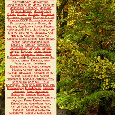
ИскусствоЖЖ
,
ИскусствоХ
,
Искусствоведение
,
Ислам
,
Испания
,
Испанский
,
Исповедь
,
Исраэлс
,
Исраэль Шамир
,
Иссахар Бер
Рыбак
,
Истина
,
Истомин
,
Истомина
,
Историки
,
История
,
История России
,
История СССР
,
История искусств
,
Историяжидохвоста
,
Исход
,
Ит
,
Италия
,
Иудейщина
,
Ихлов
,
Ищенко
,
Йобачевский
,
Йога
,
Йом Кипур
,
Йом-
Киппур
,
Йом-Кипур
,
Йорданс
,
КАЛ
,
КВД
,
КГБ
,
КЛОНЫ
,
КПСС
,
КСП
,
Кабаева
,
Кабак
,
Кабаре
,
Кабо-Верде
,
Кавказ
,
Кавказская пленница
,
Кавказцы
,
Каганов
,
Каганович
,
Кагановмама
,
Каддафи
,
Кадило
,
Кадмус
,
Кадыров
,
Казак
,
Казаки
,
Казань
,
Казахстан
,
Казнь
,
Каин
,
Кайботт
,
Кайф
,
Как меня читают
,
Как
ффсе
,
Какать
,
Какашки
,
Како
,
Кактусы
,
Кал
,
Калабеков
,
Калашников
,
Каледин
,
Каледин-
Ебарня
,
Каледин-Шкабарнюк
,
Каледин-Шкабарня
,
Каледин-донос
,
Каледин-мандоотсос
,
Каледин-
пиздоотсос
,
Каледин. Антисемитизм
,
Калединню
,
Каледин— ГеБе
,
Календарь
,
Кали
,
Кали Юга
,
Кали юга
,
Калининград
,
Калифорния
,
Калиюга
,
Калмаков
,
Кало
,
Калюжный
,
Камбоджа
,
Камень
,
Камчатка
,
Канада
,
Канал
,
Канализация
,
Кандид
,
Кандидат
,
Канзи
,
Каннибализм
,
Каннибаллы
,
Каннибалы
,
Кант
,
Кантор
,
Канун войны
,
Канцлер.
Германия
,
Капелла
,
Капелло
,
Капернаум
,
Каперсы
,
Капильская
,