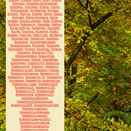
Клоняра
,
Клоняра хитрожопая
,
Клоняра.
,
Клоняры
,
Клопы
,
Клоун
,
Клуазонизм
,
Клубничка
,
Клурмо
,
Клуцис
,
Кляуза
,
Клёцки
,
Книга
,
Книги
,
Княгиня
,
Князь Космоса
,
Князь
церкви
,
Князья церкви
,
Коба
,
Кобель
,
Кобзон
,
Ковальчук
,
Ковалёв
,
Ковры
,
Когда-нибудь
,
Кодвидео
,
Козлоёб
,
Козлы
,
Козочка
,
Козырев
,
Козёл
,
Кокаин
,
Кокетка
,
Кокетство
,
Колбаса
,
Колдовство
,
Колдуэлл
,
Коленки
,
Коленкор
,
Коллективизация
,
Колокольчики
,
Коломбо
,
Колония
,
Колумбия
,
Колхоз
,
Колхозы
,
Кольта
,
Команда
,
Команда РПЦ
,
Командировка
,
Командник
,
Командники
,
Комар
,
Комбайны
,
Комендант
,
Коментпуб
,
Коменты
,
Коментыпуб
,
Комитет
,
Коммент
,
Коммент ютюб
,
Коммент-угроза
,
Комменткосырева
,
Комментпуб
,
Комменты
,
Комменты 34
,
Комменты
огромные
,
Комменты-перекрытие
,
Комменты-спам
,
Комменты23
,
Комменты25
,
Комменты39
,
Комменты70
,
Комменты8
,
Комменты9
,
Комменты97
,
КомментыВалдор
,
КомментыГеоргиевская
,
КомментыЖЖ
,
КомментыЮтюб
,
Комментыаноны
,
Комментыгерманец
,
Комментыдоцент
,
Комментыжидохвост
,
Комментыжуравков
,
Комментызакрыты
,
Комментыизраиль
,