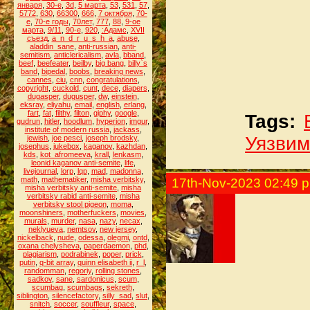
января
,
30-е
,
3d
,
5 марта
,
53
,
531
,
57
,
5772
,
630
,
66300
,
666
,
7 октября
,
70-
е
,
70-е годы
,
70лет
,
777
,
88
,
9-ое
марта
,
9/11
,
90-е
,
920
,
:Адамс
,
XVII
съезд
,
a_n_d_r_u_s_h_a
,
abuse
,
aladdin_sane
,
anti-russian
,
anti-
semitism
,
anticlericalism
,
avla
,
bband
,
beef
,
beefeater
,
beilby
,
big bang
,
billy`s
band
,
bipedal
,
boobs
,
breaking news
,
cannes
,
ciu
,
cnn
,
congratulations
,
copyright
,
cuckold
,
cunt
,
dece
,
diapers
,
dugasper
,
dugusper
,
dw
,
einstein
,
eksray
,
eliyahu
,
email
,
english
,
erlang
,
fart
,
fat
,
filthy
,
filton
,
giphy
,
google
,
Tags:
gudrun
,
hitler
,
hoodlum
,
hyperion
,
imgur
,
institute of modern russia
,
jackass
,
Уязвим
jewish
,
joe pesci
,
joseph brodsky
,
josephus
,
jukebox
,
kaganov
,
kazhdan
,
kds
,
kot_afromeeva
,
krall
,
lenkasm
,
leonid kaganov anti-semite
,
life
,
livejournal
,
lorp
,
lqp
,
mad
,
madonna
,
math
,
mathematiker
,
misha verbitsky
,
17th-Nov-2023 02:49 
misha verbitsky anti-semite
,
misha
verbitsky rabid anti-semite
,
misha
verbitsky stool pigeon
,
moma
,
moonshiners
,
motherfuckers
,
movies
,
murals
,
murder
,
nasa
,
nazy
,
necax
,
neklyueva
,
nemtsov
,
new jersey
,
nickelback
,
nude
,
odessa
,
olegmi
,
ontd
,
oxana chelysheva
,
paperdaemon
,
phd
,
plagiarism
,
podrabinek
,
poper
,
prick
,
putin
,
q-bit array
,
quinn elisabeth ii
,
r_l
,
randomman
,
regoriy
,
rolling stones
,
sadkov
,
sane
,
sardonicus
,
scum
,
scumbag
,
scumbags
,
sekreth
,
siblington
,
silencefactory
,
silly_sad
,
slut
,
snitch
,
soccer
,
souffleur
,
space
,