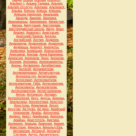
Альберт I
,
Альма-Тадема
,
Альпер
,
Альпер-отсосун
,
Альтман
,
АльтманХ
,
Альфа
,
Аляска
,
Алёша
,
Алёшка
,
Алёшка-придурок
,
Амальрик
,
Аманда
,
Америк
,
Америка
,
Американцы
,
Америкюки
,
Амнистия
,
Амона
,
Ампутация
,
Амстердам
,
Амстердамская школа
,
Амур
,
Анал
,
Анализ
,
Анархист
,
Анастасия
,
Анатолий Панков
,
Ангелы
,
Английский
,
Англия
,
Андреев
,
Андромеда
,
Андроников
,
Андропов
,
Андрюша
,
Анекдот
,
Анекдоты
,
Анжелика
,
Анимация
,
Анинаталия
,
Анисимов
,
Анклав
,
Анна Каренина
,
Аннексия
,
Анненков
,
Анон
,
Анонизм
,
Аноним
,
Анонимы
,
Анонкомменты
,
Аноны
,
Антверпен
,
Антибиотики
,
Антигей
,
Антиемитизм
,
Антикомпромат
,
Антикультура
,
Антилопа гну
,
Антипушкин
,
Антисемит
,
Антисемитизм
,
Антисемитизм. ГеБе
,
Антисемитим
,
Антисемиты
,
Антисемтизм
,
Антисенмитизм
,
Антисталинизм
,
Антон
,
Антонеску
,
Антракт
,
Антропология
,
Анус
,
Анусы
,
Аононы
,
Апельсины
,
Апологетика
,
Апостол
,
Апостолы
,
Апреликов
,
Апсит
,
Апухтин
,
Ар Нуво
,
Ар деко
,
Арабский
терроризм
,
Арабы
,
Аргентина
,
Ардеко
,
Арест
,
Арефьева
,
Аризона
,
Арийцы
,
Аристотель
,
Арктика
,
Арлекино
,
Армада
,
Армения
,
Армия
,
Армстронг
,
Арнольд
,
Арнольд Ева
,
Артемизия
,
Артемуй
,
Артемуй
Сисярик
,
Артур
,
Архангельск
,