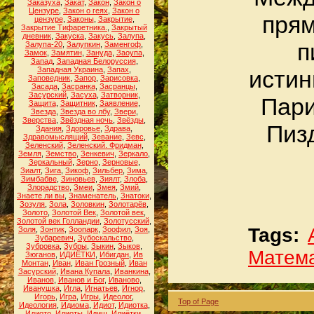
Заказуха
,
Закат
,
Закон
,
Закон о
Цензуре
,
Закон о геях
,
Закон о
прям
цензуре
,
Законы
,
Закрытие
,
Закрытие Тифаретника.
,
Закрытый
дневник
,
Закуска
,
Закусь
,
Залупа
,
п
Залупа-20
,
Залупкин
,
Заменгоф
,
Замок
,
Замятин
,
Зануда
,
Заоупа
,
Запад
,
Западная Белоруссия
,
Западная Украина
,
Запах
,
истин
Заповедник
,
Запор
,
Зарисовка
,
Засада
,
Засранка
,
Засранцы
,
Засурский
,
Засуха
,
Затворник
,
Пари
Защита
,
Защитник
,
Заявление
,
Звезда
,
Звезда во лбу
,
Звери
,
Зверства
,
Звёздная ночь
,
Звёзды
,
Пиз
Здания
,
Здоровье
,
Здрава
,
Здравомыслящий
,
Зевание
,
Зевс
,
Зеленский
,
Зеленский. Фридман
,
Земля
,
Земство
,
Зенкевич
,
Зеркало
,
Зеркальный
,
Зерно
,
Зерновые
,
Зиалт
,
Зига
,
Зикоф
,
Зильбер
,
Зима
,
Зимбабве
,
Зиновьев
,
Зиялт
,
Злоба
,
Злорадство
,
Змеи
,
Змея
,
Змий
,
Знаете ли вы
,
Знаменатель
,
Знатоки
,
Зозуля
,
Зола
,
Золовкин
,
Золотарёв
,
Золото
,
Золотой Век
,
Золотой век
,
Золотой век Голландии
,
Золотусский
,
Tags:
Золя
,
Зонтик
,
Зоопарк
,
Зоофил
,
Зоя
,
Зубаревич
,
Зубоскальство
,
Зубровка
,
Зубры
,
Зыкин
,
Зыков
,
Матем
Зюганов
,
ИДИЁТКИ
,
Ибигдан
,
Ив
Монтан
,
Иван
,
Иван Грозный
,
Иван
Засурский
,
Ивана Купала
,
Иванкина
,
Иванов
,
Иванов и Бог
,
Иваново
,
Иванушка
,
Игла
,
Игнатьев
,
Игнор
,
Игорь
,
Игра
,
Игры
,
Идеолог
,
Top of Page
Идеология
,
Идиома
,
Идиот
,
Идиотка
,
Идиото
,
Идиоты
,
Идиш
,
Идиётки
,