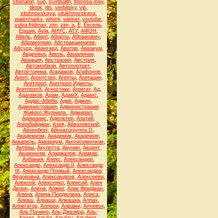
stomahin
,
sup
,
symbolith
,
theresa may
,
tiktok
,
tits
,
verbitsky
,
vip
,
vituhnovskaya
,
vitukhnovskaya
,
watermarks
,
whore
,
wieiner
,
youtube
,
yulya fridman
,
zim
,
zim_a
,
Ё
,
Ёксель
,
Ёршик
,
Аvla
,
АНУС
,
АТУ
,
АФОН
,
Абель
,
Аборт
,
Аборты
,
Абрамович
,
Абрамочкин
,
Абстракционизм
,
Абсурд
,
Авангард
,
Аватар
,
Аввакум
,
Авдеевка
,
Авель
,
Авиалинии
,
Авиация
,
Австралия
,
Австрия
,
Автомобили
,
Автопортрет
,
Автостоянка
,
Агадамов
,
Агафонов
,
Агент
,
Агентство
,
Агенты
,
Агитация
,
Агитпроп
,
Агитпроп Идиоты
,
АгитпропХ
,
Агностики
,
Агрегат
,
Ад
,
Адагамов
,
Адам
,
АдамХ
,
Адамс
,
Аддис-Абеба
,
Адик
,
Админ
,
Администрация
,
Администрация
Живого Журнала.
,
Адмирал
,
Адоманис
,
Адюльтер
,
Азатий
,
Азербайджан
,
Азия
,
Айвазовский
,
Айзенберг
,
Айнзатцгруппа D
,
Академизм
,
Академик
,
Академия
,
Акварель
,
Аквариум
,
Акнтисемитизм
,
Актёры
,
Акулетта
,
Акунин
,
Акцент
,
Акционизм
,
Аладжалов
,
Аламар
,
Албания
,
Алекс
,
Александер
,
Александр
,
Александр II
,
Александр
III
,
Александр Первый
,
Александра
Фёдоровна
,
Александров
,
Алексеева
,
Алексей
,
Алексенко
,
Алексий
,
Ален
Делон
,
Алена
,
Алжир
,
Алик Фридман
,
Алина
,
Алина-Пердюлина
,
Алиса
,
Алкаш
,
Алкаши
,
Алкашка
,
Аллах
,
Аллигатор
,
Аллори
,
Алрами
,
Алчевск
,
Аль Пачино
,
Аль-Джазира
,
Аль-
Каида
,
Альба
,
Альбац
,
Альберт
,