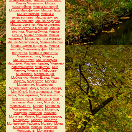
Мишка Малаейкин
,
Мишка
Малафейкин
,
Мишка Малофей
,
Мишка Малофейкин
,
Мишка Педы
,
Мишка болван
,
Мишка и
антисемитизм
,
Мишка монтаж
,
Мишка обо мне
,
Мишка педофил
,
Мишка плакатки
,
Мишка скотина
,
Мишка скотина местная
,
Мишка
скотина. Люляка-Хуяка
,
Мишка
сктина
,
Мишка таракан
,
Мишка
уязвимый
,
Мишка чкотина местная
,
Мишка-Малафейкин
,
Мишка-Монтаж
,
Мишка-админ-подлость
,
Мишка-
жопоёб
,
Мишка-педофил
,
Мишка-
портретка
,
Мишка-с-приветом
,
Мишка-скотина
,
Мишка.
,
МишкаЗалупа
,
Мишказалупа
,
Мишканю
,
Мишкин портрет
,
Мишкино
самоубийство
,
Мишустин
,
Мне
,
Мнение
,
Мнение о Гафурове
,
Многочлен
,
Мобилизация
,
Мобильник
,
Моген-Дувид
,
Мода
,
Модель
,
Модератор
,
Модерн
,
Модернизм
,
Модильяни
,
МодильяниХ
,
Моды
,
Мозги
,
Мозерт
,
Мои Ютюб
,
Мои афоризмы
,
Мои
гифы
,
Мои картинки
,
Мои комменты
,
Мои портреты
,
Мои посты
,
Мои
рассказы
,
Мои стихи
,
Мои фоты
,
Моикомменты
,
Моиню
,
Моипосты
,
Мой дневник
,
Мойша
,
Мокрица
,
Молдова
,
Молебен
,
Молитва
,
Молитвы
,
Молли
,
Молодаягвардия
,
Молодость
,
Молоко
,
Молотов
,
Молчаливая Фабрика
,
Мольер
,
Мома
,
Мона Лиза
,
Монако
,
Монархи
,
Монархисты
,
Монастери
,