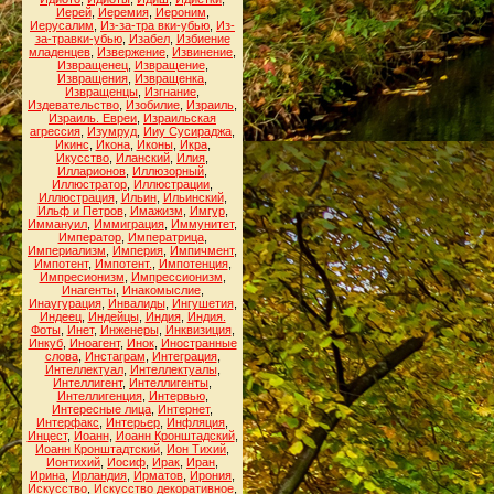
Иерей
,
Иеремия
,
Иероним
,
Иерусалим
,
Из-за-тра вки-убью
,
Из-
за-травки-убью
,
Изабел
,
Избиение
младенцев
,
Извержение
,
Извинение
,
Извращенец
,
Извращение
,
Извращения
,
Извращенка
,
Извращенцы
,
Изгнание
,
Издевательство
,
Изобилие
,
Израиль
,
Израиль. Евреи
,
Израильская
агрессия
,
Изумруд
,
Ииу Сусираджа
,
Икинс
,
Икона
,
Иконы
,
Икра
,
Икусство
,
Иланский
,
Илия
,
Илларионов
,
Иллюзорный
,
Иллюстратор
,
Иллюстрации
,
Иллюстрация
,
Ильин
,
Ильинский
,
Ильф и Петров
,
Имажизм
,
Имгур
,
Иммануил
,
Иммиграция
,
Иммунитет
,
Император
,
Императрица
,
Империализм
,
Империя
,
Импичмент
,
Импотент
,
Импотент.
,
Импотенция
,
Импресионизм
,
Импрессионизм
,
Инагенты
,
Инакомыслие
,
Инаугурация
,
Инвалиды
,
Ингушетия
,
Индеец
,
Индейцы
,
Индия
,
Индия.
Фоты
,
Инет
,
Инженеры
,
Инквизиция
,
Инкуб
,
Иноагент
,
Инок
,
Иностранные
слова
,
Инстаграм
,
Интеграция
,
Интеллектуал
,
Интеллектуалы
,
Интеллигент
,
Интеллигенты
,
Интеллигенция
,
Интервью
,
Интересные лица
,
Интернет
,
Интерфакс
,
Интерьер
,
Инфляция
,
Инцест
,
Иоанн
,
Иоанн Кронштадский
,
Иоанн Кронштадтский
,
Ион Тихий
,
Ионтихий
,
Иосиф
,
Ирак
,
Иран
,
Ирина
,
Ирландия
,
Ирматов
,
Ирония
,
Искусство
,
Искусство декоративное
,