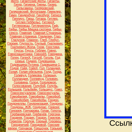
фото
,
Гигантские фоты
,
Гиганты
,
Гигер
,
Гигиена
,
Гиены
,
Гилер
,
Гильгамеш
,
Гиляровский
,
Гиляровский. Фотограии
,
Гиммлер
,
Гимн
,
Гинденбург
,
Гинзбург
,
Гипноз
,
Гиппиус
,
Гирш
,
Гитара
,
Гитлер
,
Гитлер Геббельс
,
ГитлерХ
,
Гитлеровцы
,
Гитлерюгенд
,
Гиф
,
Гифы
,
Гифы Мишка скотина
,
Гифы-
сексо
,
Главная
,
Главная Страница
,
Главная страница
,
Гладилин
,
Глаз
,
Глазунов
,
Глакенс
,
Глеб
,
Глобус
,
Глория
,
Глупость
,
Глупый
,
Гнаткевич
,
Гнаткевич-Жопа
,
Гном
,
Гностики
,
Гнусы
,
Гнусь
,
Гоблин
,
Говно
,
Говнозащитники
,
Говноёб
,
Говядина
,
Гоген
,
ГогенХ
,
Гоголб
,
Гоголь
,
Год
семьи
,
Годарр
,
Годовщина
,
Годовщина Путина
,
Годовщина-1
,
Годой
,
Гойя
,
ГойяХ
,
Гол
,
Голандия
,
Голая
,
Голая обезьяна
,
Голд
,
Голда
,
Голивуд
,
Голикова
,
Голицын
,
Голландия
,
Голливуд
,
Головин
,
Головина
,
Голод
,
Голодомор
,
Голосование
,
Голубой
,
Голубь
,
Голышев
,
Гольбейн
,
Гольциус
,
Гомо
,
Гомосексуализм
,
Гомосексуалы
,
Гомофилия
,
Гомофилы
,
Гомофоб
,
Гомофобия
,
Гомофобы
,
Гондон
,
Гондонеллы
,
Гондонизация
,
Гондоны
,
Гондоны. ЖЖ
,
Гондурас
,
Гонконг
,
Гонорея
,
Гончарова
,
Гопак
,
Гопота
,
Горбаневская
,
Горбачёв
,
Горгона
,
Гордеев
,
Гордин
,
Гордон
,
Горелов
,
Ссылк
Горилла
,
Горлум
,
Горный
,
Горовец
,
Городничий
,
Городовой
,
Горские
евреи
,
Горчаков
,
Горшочек
,
Горький
,
Горюшкин-Сорокопудов
,