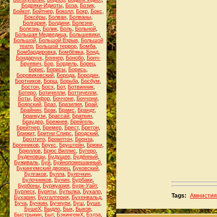
Бодряки-Идиоты
,
Боза
,
Бозик
,
Бойкот
,
Бойтнер
,
Боколл
,
Бокр
,
Бокс
,
Боксёры
,
Болван
,
Болваны
,
Болгария
,
Болдини
,
Болезни
,
Болезнь
,
Болик
,
Боль
,
Больной
,
Большая Медведица
,
Большевики
,
Большой
,
Большой Взрыв
,
Большой
театр
,
Большой террор
,
Бомба
,
Бомбардировка
,
Бомбёжка
,
Бонд
,
Бондарчук
,
Боннер
,
Бонобо
,
Бонч-
Бруевич
,
Бор
,
Бордель
,
Борец
,
Борис
,
Борисы
,
Борись
,
Боровиковский
,
Борода
,
Бородин
,
Бортников
,
Борщ
,
Борьба
,
Босбум
,
Бостон
,
Босх
,
Бот
,
Ботвинник
,
Ботеро
,
Ботичелли
,
Боттичелли
,
Боты
,
Бофор
,
Боччоне
,
Боччони
,
Боярский
,
Браз
,
Бразилия
,
Брай
,
Брайнин
,
Брак
,
Брамс
,
Брандт
,
Бранкузи
,
Брассай
,
Браткин
,
Браудер
,
Брежнев
,
Брейгель
,
Брейтнер
,
Бремер
,
Брест
,
Бретон
,
Брижит
,
Бритни Спирс
,
Бродский
,
Брозтито
,
Бромптон
,
Бронза
,
Бронников
,
Брукс
,
Бруштейн
,
Брюки
,
Брюллов
,
Брюс Виллис
,
Бугеро
,
Буденовцы
,
Будущее
,
Будённый
,
Буживаль
,
Буй
,
Буйнопомешанный
,
Букингемский дворец
,
Буковский
,
Булгаков
,
Булла
,
Булочкин
,
Булочников
,
Бунин
,
Бурбаки
,
Бурбоны
,
Буржуазия
,
Бурк-Уайт
,
Бурлеск
,
Буряты
,
Бутылка
,
Бухало
,
Tags:
Амнистия
Бухарин
,
Бухгалтерия
,
Бухенвальд
,
Буча
,
Бучкин
,
Бучкури
,
Буш
,
Буше
,
БушеХ
,
Быдло
,
Бык
,
Быков
,
Быстрыкин
,
Быт
,
БэкингемХ
,
Бэлза
,