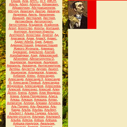
Ёршик
,
Аvla
,
АНУС
,
АТУ
,
АФОН
,
Абель
,
Аборт
,
Аборты
,
Абрамович
,
Абрамочкин
,
Абстракционизм
,
Абсурд
,
Авангард
,
Аватар
,
Аввакум
,
Авдеевка
,
Авель
,
Авиалинии
,
Авиация
,
Австралия
,
Австрия
,
Автомобили
,
Автопортрет
,
Автостоянка
,
Агадамов
,
Агафонов
,
Агент
,
Агентство
,
Агенты
,
Агитация
,
Агитпроп
,
Агитпроп Идиоты
,
АгитпропХ
,
Агностики
,
Агрегат
,
Ад
,
Адагамов
,
Адам
,
АдамХ
,
Адамс
,
Аддис-Абеба
,
Адик
,
Админ
,
Администрация
,
Администрация
Живого Журнала.
,
Адмирал
,
Адоманис
,
Адюльтер
,
Азатий
,
Азербайджан
,
Азия
,
Айвазовский
,
Айзенберг
,
Айнзатцгруппа D
,
Академизм
,
Академик
,
Академия
,
Акварель
,
Аквариум
,
Акнтисемитизм
,
Актёры
,
Акулетта
,
Акунин
,
Акцент
,
Акционизм
,
Аладжалов
,
Аламар
,
Албания
,
Алекс
,
Александер
,
Александр
,
Александр II
,
Александр
III
,
Александр Первый
,
Александра
Фёдоровна
,
Александров
,
Алексеева
,
Алексей
,
Алексенко
,
Алексий
,
Ален
Делон
,
Алена
,
Алжир
,
Алик Фридман
,
Алина
,
Алина-Пердюлина
,
Алиса
,
Алкаш
,
Алкаши
,
Алкашка
,
Аллах
,
Аллигатор
,
Аллори
,
Алрами
,
Алчевск
,
Аль Пачино
,
Аль-Джазира
,
Аль-
Каида
,
Альба
,
Альбац
,
Альберт
,
Альберт I
,
Альма-Тадема
,
Альпер
,
Альпер-отсосун
,
Альтман
,
АльтманХ
,
Альфа
,
Аляска
,
Алёша
,
Алёшка
,
Алёшка-придурок
,
Амальрик
,
Аманда
,
Америк
,
Америка
,