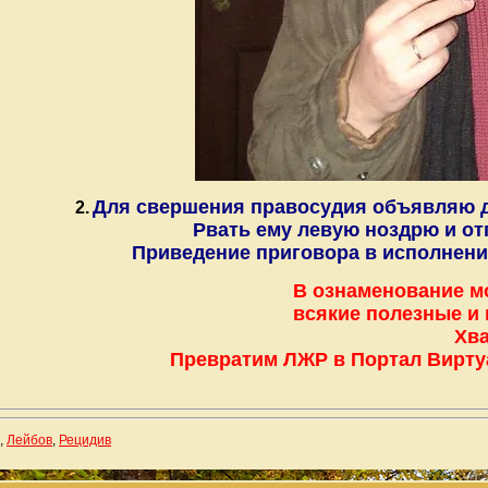
Для свершения правосудия объявляю дл
2.
Рвать ему левую ноздрю и от
Приведение приговора в исполнени
В ознаменование м
всякие полезные и 
Хва
Превратим ЛЖР в Портал Вирту
,
Лейбов
,
Рецидив