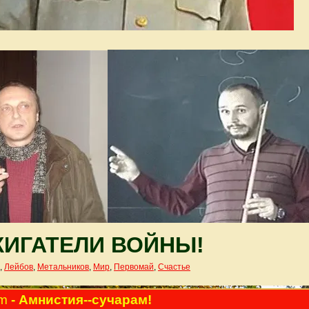
ИГАТЕЛИ ВОЙНЫ!
,
Лейбов
,
Метальников
,
Мир
,
Первомай
,
Счастье
pm
- Амнистия--сучарам!