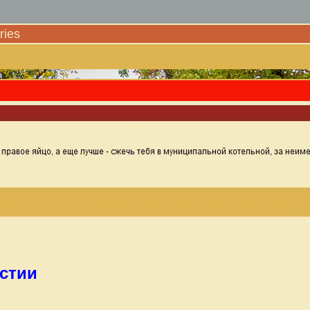
ies
истии