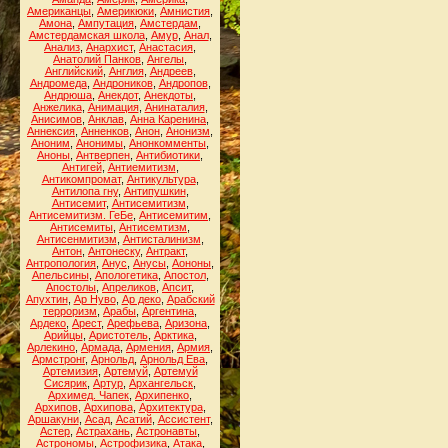
Американцы
,
Америкюки
,
Амнистия
,
Амона
,
Ампутация
,
Амстердам
,
Амстердамская школа
,
Амур
,
Анал
,
Анализ
,
Анархист
,
Анастасия
,
Анатолий Панков
,
Ангелы
,
Английский
,
Англия
,
Андреев
,
Андромеда
,
Андроников
,
Андропов
,
Андрюша
,
Анекдот
,
Анекдоты
,
Анжелика
,
Анимация
,
Анинаталия
,
Анисимов
,
Анклав
,
Анна Каренина
,
Аннексия
,
Анненков
,
Анон
,
Анонизм
,
Аноним
,
Анонимы
,
Анонкомменты
,
Аноны
,
Антверпен
,
Антибиотики
,
Антигей
,
Антиемитизм
,
Антикомпромат
,
Антикультура
,
Антилопа гну
,
Антипушкин
,
Антисемит
,
Антисемитизм
,
Антисемитизм. ГеБе
,
Антисемитим
,
Антисемиты
,
Антисемтизм
,
Антисенмитизм
,
Антисталинизм
,
Антон
,
Антонеску
,
Антракт
,
Антропология
,
Анус
,
Анусы
,
Аононы
,
Апельсины
,
Апологетика
,
Апостол
,
Апостолы
,
Апреликов
,
Апсит
,
Апухтин
,
Ар Нуво
,
Ар деко
,
Арабский
терроризм
,
Арабы
,
Аргентина
,
Ардеко
,
Арест
,
Арефьева
,
Аризона
,
Арийцы
,
Аристотель
,
Арктика
,
Арлекино
,
Армада
,
Армения
,
Армия
,
Армстронг
,
Арнольд
,
Арнольд Ева
,
Артемизия
,
Артемуй
,
Артемуй
Сисярик
,
Артур
,
Архангельск
,
Архимед. Чапек
,
Архипенко
,
Архипов
,
Архипова
,
Архитектура
,
Аршакуни
,
Асад
,
Асатий
,
Ассистент
,
Астер
,
Астрахань
,
Астронавты
,
Астрономы
,
Астрофизика
,
Атака
,