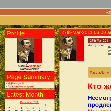
Re
Profile
27th-Mar-2011 03:09 
User:
veniamin
Name:
veniamin
Page Summary
Кто ж
·
МИРУ--МИР!
·
Амнистия--сучарам!
Latest Month
Несмотр
December 2035
продле
1
2
3
4
5
6
7
8