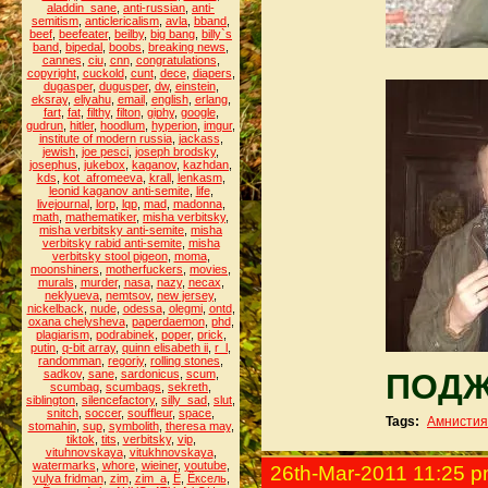
aladdin_sane
,
anti-russian
,
anti-
semitism
,
anticlericalism
,
avla
,
bband
,
beef
,
beefeater
,
beilby
,
big bang
,
billy`s
band
,
bipedal
,
boobs
,
breaking news
,
cannes
,
ciu
,
cnn
,
congratulations
,
copyright
,
cuckold
,
cunt
,
dece
,
diapers
,
dugasper
,
dugusper
,
dw
,
einstein
,
eksray
,
eliyahu
,
email
,
english
,
erlang
,
fart
,
fat
,
filthy
,
filton
,
giphy
,
google
,
gudrun
,
hitler
,
hoodlum
,
hyperion
,
imgur
,
institute of modern russia
,
jackass
,
jewish
,
joe pesci
,
joseph brodsky
,
josephus
,
jukebox
,
kaganov
,
kazhdan
,
kds
,
kot_afromeeva
,
krall
,
lenkasm
,
leonid kaganov anti-semite
,
life
,
livejournal
,
lorp
,
lqp
,
mad
,
madonna
,
math
,
mathematiker
,
misha verbitsky
,
misha verbitsky anti-semite
,
misha
verbitsky rabid anti-semite
,
misha
verbitsky stool pigeon
,
moma
,
moonshiners
,
motherfuckers
,
movies
,
murals
,
murder
,
nasa
,
nazy
,
necax
,
neklyueva
,
nemtsov
,
new jersey
,
nickelback
,
nude
,
odessa
,
olegmi
,
ontd
,
oxana chelysheva
,
paperdaemon
,
phd
,
plagiarism
,
podrabinek
,
poper
,
prick
,
putin
,
q-bit array
,
quinn elisabeth ii
,
r_l
,
randomman
,
regoriy
,
rolling stones
,
sadkov
,
sane
,
sardonicus
,
scum
,
ПОДЖ
scumbag
,
scumbags
,
sekreth
,
siblington
,
silencefactory
,
silly_sad
,
slut
,
snitch
,
soccer
,
souffleur
,
space
,
Tags:
Амнистия
stomahin
,
sup
,
symbolith
,
theresa may
,
tiktok
,
tits
,
verbitsky
,
vip
,
vituhnovskaya
,
vitukhnovskaya
,
watermarks
,
whore
,
wieiner
,
youtube
,
26th-Mar-2011 11:25 
yulya fridman
,
zim
,
zim_a
,
Ё
,
Ёксель
,