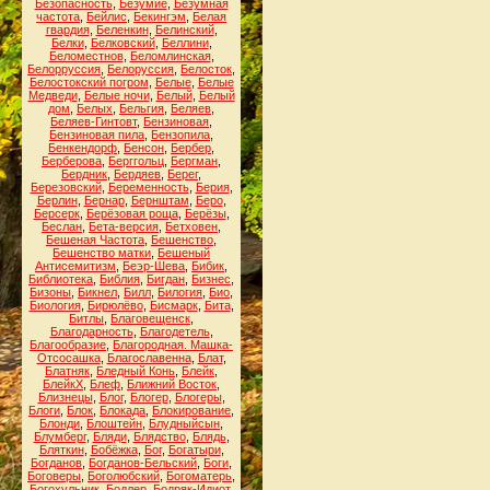
Безопасность
,
Безумие
,
Безумная
частота
,
Бейлис
,
Бекингэм
,
Белая
гвардия
,
Беленкин
,
Белинский
,
Белки
,
Белковский
,
Беллини
,
Беломестнов
,
Беломлинская
,
Белорруссия
,
Белоруссия
,
Белосток
,
Белостокский погром
,
Белые
,
Белые
Медведи
,
Белые ночи
,
Белый
,
Белый
дом
,
Белых
,
Бельгия
,
Беляев
,
Беляев-Гинтовт
,
Бензиновая
,
Бензиновая пила
,
Бензопила
,
Бенкендорф
,
Бенсон
,
Бербер
,
Берберова
,
Берггольц
,
Бергман
,
Бердник
,
Бердяев
,
Берег
,
Березовский
,
Беременность
,
Берия
,
Берлин
,
Бернар
,
Бернштам
,
Беро
,
Берсерк
,
Берёзовая роща
,
Берёзы
,
Беслан
,
Бета-версия
,
Бетховен
,
Бешеная Частота
,
Бешенство
,
Бешенство матки
,
Бешеный
Антисемитизм
,
Беэр-Шева
,
Бибик
,
Библиотека
,
Библия
,
Бигдан
,
Бизнес
,
Бизоны
,
Бикнел
,
Билл
,
Билогия
,
Био
,
Биология
,
Бирюлёво
,
Бисмарк
,
Бита
,
Битлы
,
Благовещенск
,
Благодарность
,
Благодетель
,
Благообразие
,
Благородная. Машка-
Отсосашка
,
Благославенна
,
Блат
,
Блатняк
,
Бледный Конь
,
Блейк
,
БлейкХ
,
Блеф
,
Ближний Восток
,
Близнецы
,
Блог
,
Блогер
,
Блогеры
,
Блоги
,
Блок
,
Блокада
,
Блокирование
,
Блонди
,
Блоштейн
,
Блудныйсын
,
Блумберг
,
Бляди
,
Блядство
,
Блядь
,
Бляткин
,
Бобёжка
,
Бог
,
Богатыри
,
Богданов
,
Богданов-Бельский
,
Боги
,
Боговеры
,
Боголюбский
,
Богоматерь
,
Богохульник
,
Бодлер
,
Бодряк-Идиот
,