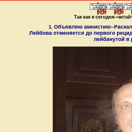
Так как я сегодня--чита
Объявляю амнистию--Раскалё
1.
Лейбова отменяется до первого рецид
лейбанутой в 