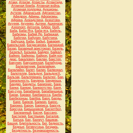
Атаки
,
Атеизм
,
Атеисты
,
Атлантида
,
Атомная бомба
,
Атомная война
,
Атомная подлодка
,
Аукционы
,
Аутизм
,
Афанасьев
,
Афганистан
,
Афедрон
,
Афины
,
Афоризмы
,
Африка
,
Ахмадулина
,
Ахматова
,
Ахуеев
,
Ахуеево
,
Ацтеки
,
Ашкенази
,
Аэропорт
,
Аятолла
,
БАБЫ
,
БЫК
,
Баба
,
Баба-Яга
,
Баба-яга
,
Бабель
,
Бабизмы
,
Бабий Яр
,
Бабицкая
,
Бабочки
,
Бабурин
,
Бабучина
,
Бабушка
,
Бабы
,
Бабьё
,
Бавария
,
Бавильский
,
Багдасарова
,
Багрицкий
,
Базар
,
Базарный аристократ
,
Базиль
,
БазильХ
,
Базыма
,
Байден
,
Байкал
,
Байкер
,
Байкеры
,
Байрон
,
Байя кон
диас
,
Бакалович
,
Баклан
,
Бакстер
,
Бакунин
,
Бакушинская
,
Балабурда
,
Балалаечник
,
Балалайкин
,
Балалайкн
,
Балет
,
Балин
,
Балморал
,
Балотелли
,
Бальдунг
,
БальдунгХ
,
Бальзак
,
Бальтерманц
,
Бальтюс
,
Бан
,
Банальность
,
Бандера
,
Бандерша
,
Банджо
,
Бандиты
,
Банионис
,
Банк
,
Банки
,
Банкир
,
Банкротство
,
Баня
,
Бар-сука
,
Барабанов
,
Барабанщица
,
Барак
,
Бараки
,
Барбаросса
,
Барби
,
Барбизонцы
,
Барбра
,
Бард
,
Барды
,
Баре
,
Барков
,
Бармин
,
Барнс
,
Барокко
,
Барон
,
Барриса
,
Барсук
,
Барсука
,
Барышников
,
Баскетбол
,
Басманный
,
Басня
,
Бассано
,
Бастилия
,
Бастрыкин
,
Баталов
,
Батька
,
Бах
,
Бахмут
,
Башмак
,
Башня
,
Бдительность
,
Бег
,
Бедность
,
Бедные
,
Безвкусица
,
Бездарь
,
Бездетность
,
Безнаказанность
,