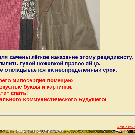
я замены лёгкое наказание этому рецидивисту.
пилить тупой ножовкой правое яйцо.
е откладывается на неопределённый срок.
оего милосердия помещаю
вкусные буквы и картинки.
тит спать!
ального Коммунистического Будущего!
можно ком