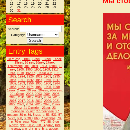
Мы стои
9
10
11
12
13
14
15
16
17
18
19
20
21
22
23
24
25
26
27
28
29
30
31
Search
Search:
Category:
Entry Tags
10 съезд
,
11век
,
12век
,
13 век
,
14век
,
15век
,
16 век
,
16век
,
17век
,
17октября
,
18+
,
1891
,
1893
,
18век
,
19
век
,
1900
,
1905
,
1906
,
1909
,
1917
,
1918
,
1919
,
1920-е
,
1920е-30е
,
1921
,
1922
,
1924
,
1926
,
1929
,
1933
,
1935
,
1937
,
1941
,
1942
,
1944
,
1945
,
1947
,
1952
,
1953
,
1956
,
1958
,
1960
,
1964
,
1968
,
1972
,
1974
,
1989
,
1995
,
1999
,
19век
,
2 мая
,
20 век
,
20-век
,
20-й век
,
20-ый век
,
2002
,
2003
,
2004
,
2006
,
2010
,
2011
,
2012
,
2013
,
2014
,
2015
,
2016
,
2017
,
2018
,
2019
,
2020
,
2021
,
2022
,
2023
,
2024
,
2025
,
2026
,
20век
,
20см
,
21 Октября
,
21век
,
23
февраля
,
25 лет
,
27 февраля
,
27
января
,
30-е
,
3d
,
5 марта
,
53
,
531
,
57
,
5772
,
630
,
66300
,
666
,
7 октября
,
70-
е
,
70-е годы
,
70лет
,
777
,
88
,
9-ое
марта
,
9/11
,
90-е
,
920
,
:Адамс
,
XVII
съезд
,
a_n_d_r_u_s_h_a
,
abuse
,