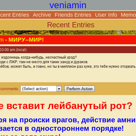
veniamin
cent Entries
Archive
Friends Entries
User Info
Memor
Recent Entries
am
- МИРУ--МИР!
е вставит лейбанутый рот?
я на происки врагов, действие амн
вается в одностороннем порядке!