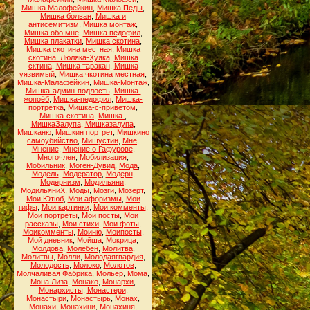
Мишка Малофейкин
,
Мишка Педы
,
Мишка болван
,
Мишка и
антисемитизм
,
Мишка монтаж
,
Мишка обо мне
,
Мишка педофил
,
Мишка плакатки
,
Мишка скотина
,
Мишка скотина местная
,
Мишка
скотина. Люляка-Хуяка
,
Мишка
сктина
,
Мишка таракан
,
Мишка
уязвимый
,
Мишка чкотина местная
,
Мишка-Малафейкин
,
Мишка-Монтаж
,
Мишка-админ-подлость
,
Мишка-
жопоёб
,
Мишка-педофил
,
Мишка-
портретка
,
Мишка-с-приветом
,
Мишка-скотина
,
Мишка.
,
МишкаЗалупа
,
Мишказалупа
,
Мишканю
,
Мишкин портрет
,
Мишкино
самоубийство
,
Мишустин
,
Мне
,
Мнение
,
Мнение о Гафурове
,
Многочлен
,
Мобилизация
,
Мобильник
,
Моген-Дувид
,
Мода
,
Модель
,
Модератор
,
Модерн
,
Модернизм
,
Модильяни
,
МодильяниХ
,
Моды
,
Мозги
,
Мозерт
,
Мои Ютюб
,
Мои афоризмы
,
Мои
гифы
,
Мои картинки
,
Мои комменты
,
Мои портреты
,
Мои посты
,
Мои
рассказы
,
Мои стихи
,
Мои фоты
,
Моикомменты
,
Моиню
,
Моипосты
,
Мой дневник
,
Мойша
,
Мокрица
,
Молдова
,
Молебен
,
Молитва
,
Молитвы
,
Молли
,
Молодаягвардия
,
Молодость
,
Молоко
,
Молотов
,
Молчаливая Фабрика
,
Мольер
,
Мома
,
Мона Лиза
,
Монако
,
Монархи
,
Монархисты
,
Монастери
,
Монастыри
,
Монастырь
,
Монах
,
Монахи
,
Монахини
,
Монахиня
,