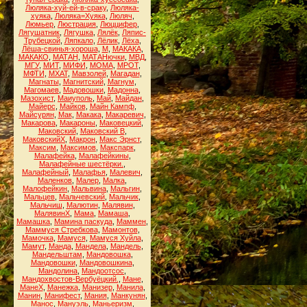
Люляка-хуй-ей-в-сраку
,
Люляка-
хуяка
,
Люляка=Хуяка
,
Люляч
,
Люмьер
,
Люстрация
,
Люццифер
,
Лягушатник
,
Лягушка
,
Лялёк
,
Ляпис-
Трубецкой
,
Ляпкало
,
Лёлик
,
Лёха
,
Лёша-свинья-хороша
,
М
,
МАКАКА
,
МАКАКО
,
МАТАН
,
МАТАНючки
,
МВД
,
МГУ
,
МИТ
,
МИФИ
,
МОМА
,
МРОТ
,
МФТИ
,
МХАТ
,
Мавзолей
,
Магадан
,
Магнаты
,
Магнитский
,
Магнум
,
Магомаев
,
Мадовошки
,
Мадонна
,
Мазохист
,
Маиуполь
,
Май
,
Майдан
,
Майерс
,
Майков
,
Майн Кампф
,
Майсурян
,
Мак
,
Макака
,
Макаревич
,
Макарова
,
Макароны
,
Маковецкий
,
Маковский
,
Маковский В
,
МаковскийХ
,
Макрон
,
Макс Эрнст
,
Максим
,
Максимов
,
Макспарк
,
Малафейка
,
Малафейкины
,
Малафейные шестёрки.
,
Малафейный
,
Малафья
,
Малевич
,
Маленков
,
Малер
,
Малка
,
Малофейкин
,
Мальвина
,
Мальгин
,
Мальцев
,
Мальчевский
,
Мальчик
,
Мальчиш
,
Малютин
,
Малявин
,
МалявинХ
,
Мама
,
Мамаша
,
Мамашка
,
Мамина паскуда
,
Маммен
,
Маммуся Стребкова
,
Мамонтов
,
Мамочка
,
Мамуся
,
Мамуся Хуйла
,
Мамут
,
Манда
,
Мандела
,
Мандель
,
Мандельштам
,
Мандовошка
,
Мандовошки
,
Мандовошкина
,
Мандолина
,
Мандоотсос
,
Мандохвостов-Вербуёцкий.
,
Мане
,
МанеХ
,
Манежка
,
Манизер
,
Манила
,
Манин
,
Манифест
,
Мания
,
Манкунян
,
Манос
,
Мануэль
,
Маньеризм
,