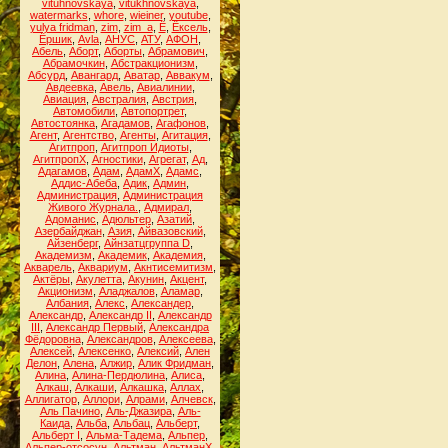
vituhnovskaya
,
vitukhnovskaya
,
watermarks
,
whore
,
wieiner
,
youtube
,
yulya fridman
,
zim
,
zim_a
,
Ё
,
Ёксель
,
Ёршик
,
Аvla
,
АНУС
,
АТУ
,
АФОН
,
Абель
,
Аборт
,
Аборты
,
Абрамович
,
Абрамочкин
,
Абстракционизм
,
Абсурд
,
Авангард
,
Аватар
,
Аввакум
,
Авдеевка
,
Авель
,
Авиалинии
,
Авиация
,
Австралия
,
Австрия
,
Автомобили
,
Автопортрет
,
Автостоянка
,
Агадамов
,
Агафонов
,
Агент
,
Агентство
,
Агенты
,
Агитация
,
Агитпроп
,
Агитпроп Идиоты
,
АгитпропХ
,
Агностики
,
Агрегат
,
Ад
,
Адагамов
,
Адам
,
АдамХ
,
Адамс
,
Аддис-Абеба
,
Адик
,
Админ
,
Администрация
,
Администрация
Живого Журнала.
,
Адмирал
,
Адоманис
,
Адюльтер
,
Азатий
,
Азербайджан
,
Азия
,
Айвазовский
,
Айзенберг
,
Айнзатцгруппа D
,
Академизм
,
Академик
,
Академия
,
Акварель
,
Аквариум
,
Акнтисемитизм
,
Актёры
,
Акулетта
,
Акунин
,
Акцент
,
Акционизм
,
Аладжалов
,
Аламар
,
Албания
,
Алекс
,
Александер
,
Александр
,
Александр II
,
Александр
III
,
Александр Первый
,
Александра
Фёдоровна
,
Александров
,
Алексеева
,
Алексей
,
Алексенко
,
Алексий
,
Ален
Делон
,
Алена
,
Алжир
,
Алик Фридман
,
Алина
,
Алина-Пердюлина
,
Алиса
,
Алкаш
,
Алкаши
,
Алкашка
,
Аллах
,
Аллигатор
,
Аллори
,
Алрами
,
Алчевск
,
Аль Пачино
,
Аль-Джазира
,
Аль-
Каида
,
Альба
,
Альбац
,
Альберт
,
Альберт I
,
Альма-Тадема
,
Альпер
,
Альпер-отсосун
,
Альтман
,
АльтманХ
,