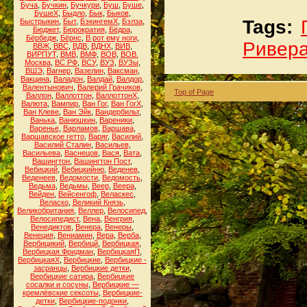
Буча
,
Бучкин
,
Бучкури
,
Буш
,
Буше
,
БушеХ
,
Быдло
,
Бык
,
Быков
,
Tags:
Быстрыкин
,
Быт
,
БэкингемХ
,
Бэлза
,
Бюджет
,
Бюрократия
,
Бёдра
,
Бёрбедж
,
Бёрнс
,
В рот ему ноги
,
Ривер
ВВЖ
,
ВВС
,
ВДВ
,
ВДНХ
,
ВИВ
,
ВИРПУТ
,
ВМВ
,
ВМФ
,
ВОВ
,
ВОВ.
Москва
,
ВС РФ
,
ВСУ
,
ВУЗ
,
ВУЗы
,
ВШЭ
,
Вагнер
,
Вазелин
,
Ваксман
,
Вакцина
,
Валадон
,
Валдай
,
Валдор
,
Валентынович
,
Валерий Грачиков
,
Top of Page
Валлон
,
Валлоттон
,
ВаллоттонХ
,
Валюта
,
Вампир
,
Ван Гог
,
Ван ГогХ
,
Ван Клеве
,
Ван Эйк
,
Вандербильт
,
Ванька
,
Ванюшкин
,
Вареники
,
Варенье
,
Варламов
,
Варшава
,
Варшавское гетто
,
Варяг
,
Василий
,
Василий Сталин
,
Васильев
,
Васильева
,
Васнецов
,
Вася
,
Вата
,
Вашингтон
,
Вашингтон Пост
,
Вебицкий
,
Вебицкийню
,
Веденев
,
Веденеев
,
Ведомости
,
Ведомость
,
Ведьма
,
Ведьмы
,
Веер
,
Веера
,
Вейден
,
Вейсенгоф
,
Веласкес
,
Веласко
,
Великий Князь
,
Великобритания
,
Веллер
,
Велосипед
,
Велосипедист
,
Вена
,
Венгрия
,
Венедиктов
,
Венера
,
Венеры
,
Венеция
,
Вениамин
,
Вера
,
Верба
,
Вербицикий
,
Вербицй
,
Вербицкая
,
Вербицкая Фридман
,
ВербицкаяП
,
ВербицкаяХ
,
Вербицкие
,
Вербицкие -
засранцы
,
Вербицкие детки
,
Вербицкие сатира
,
Вербицкие
сосалки и сосуны
,
Вербицкие —
кремлёвские сексоты
,
Вербицкие-
детки
,
Вербицкие-подонки
,