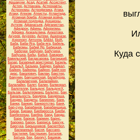
Аршакуни
,
Асад
,
Асатий
,
Ассистент
,
Астер
,
Астрахань
,
Астронавты
,
Астрономы
,
Астрофизика
,
Атака
,
выгл
Атаки
,
Атеизм
,
Атеисты
,
Атлантида
,
Атомная бомба
,
Атомная война
,
Атомная подлодка
,
Аукционы
,
Аутизм
,
Афанасьев
,
Афганистан
,
Афедрон
,
Афины
,
Афоризмы
,
И
Африка
,
Ахмадулина
,
Ахматова
,
Ахуеев
,
Ахуеево
,
Ацтеки
,
Ашкенази
,
Аэропорт
,
Аятолла
,
БАБЫ
,
БЫК
,
Баба
,
Баба-Яга
,
Баба-яга
,
Бабель
,
Бабизмы
,
Бабий Яр
,
Бабицкая
,
Куда 
Бабочки
,
Бабурин
,
Бабучина
,
Бабушка
,
Бабы
,
Бабьё
,
Бавария
,
Бавильский
,
Багдасарова
,
Багрицкий
,
Базар
,
Базарный аристократ
,
Базиль
,
БазильХ
,
Базыма
,
Байден
,
Байкал
,
Байкер
,
Байкеры
,
Байрон
,
Байя кон
диас
,
Бакалович
,
Баклан
,
Бакстер
,
Бакунин
,
Бакушинская
,
Балабурда
,
Балалаечник
,
Балалайкин
,
Балалайкн
,
Балет
,
Балин
,
Балморал
,
Балотелли
,
Бальдунг
,
БальдунгХ
,
Бальзак
,
Бальтерманц
,
Бальтюс
,
Бан
,
Банальность
,
Бандера
,
Бандерша
,
Банджо
,
Бандиты
,
Банионис
,
Банк
,
Банки
,
Банкир
,
Банкротство
,
Баня
,
Бар-сука
,
Барабанов
,
Барабанщица
,
Барак
,
Бараки
,
Барбаросса
,
Барби
,
Барбизонцы
,
Барбра
,
Бард
,
Барды
,
Баре
,
Барков
,
Бармин
,
Барнс
,
Барокко
,
Барон
,
Барриса
,
Барсук
,
Барсука
,
Барышников
,
Баскетбол
,
Басманный
,
Басня
,
Бассано
,
Бастилия
,
Бастрыкин
,
Баталов
,
Батька
,
Бах
,
Бахмут
,
Башмак
,