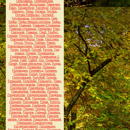
Гильгамеш
,
Гиляровский
,
Гиляровский. Фотограии
,
Гиммлер
,
Гимн
,
Гинденбург
,
Гинзбург
,
Гипноз
,
Гиппиус
,
Гирш
,
Гитара
,
Гитлер
,
Гитлер Геббельс
,
ГитлерХ
,
Гитлеровцы
,
Гитлерюгенд
,
Гиф
,
Гифы
,
Гифы Мишка скотина
,
Гифы-
сексо
,
Главная
,
Главная Страница
,
Главная страница
,
Гладилин
,
Глаз
,
Глазунов
,
Глакенс
,
Глеб
,
Глобус
,
Глория
,
Глупость
,
Глупый
,
Гнаткевич
,
Гнаткевич-Жопа
,
Гном
,
Гностики
,
Гнусы
,
Гнусь
,
Гоблин
,
Говно
,
Говнозащитники
,
Говноёб
,
Говядина
,
Гоген
,
ГогенХ
,
Гоголб
,
Гоголь
,
Год
семьи
,
Годарр
,
Годовщина
,
Годовщина Путина
,
Годовщина-1
,
Годой
,
Гойя
,
ГойяХ
,
Гол
,
Голандия
,
Голая
,
Голая обезьяна
,
Голд
,
Голда
,
Голивуд
,
Голикова
,
Голицын
,
Голландия
,
Голливуд
,
Головин
,
Головина
,
Голод
,
Голодомор
,
Голосование
,
Голубой
,
Голубь
,
Голышев
,
Гольбейн
,
Гольциус
,
Гомо
,
Гомосексуализм
,
Гомосексуалы
,
Гомофилия
,
Гомофилы
,
Гомофоб
,
Гомофобия
,
Гомофобы
,
Гондон
,
Гондонеллы
,
Гондонизация
,
Гондоны
,
Гондоны. ЖЖ
,
Гондурас
,
Гонконг
,
Гонорея
,
Гончарова
,
Гопак
,
Гопота
,
Горбаневская
,
Горбачёв
,
Горгона
,
Гордеев
,
Гордин
,
Гордон
,
Горелов
,
Горилла
,
Горлум
,
Горный
,
Горовец
,
Городничий
,
Городовой
,
Горские
евреи
,
Горчаков
,
Горшочек
,
Горький
,
Горюшкин-Сорокопудов
,
Госдепартамент
,
Госкомцен
,
Госпожа
,
Госпожа Лукеса
,
Гостиная
,