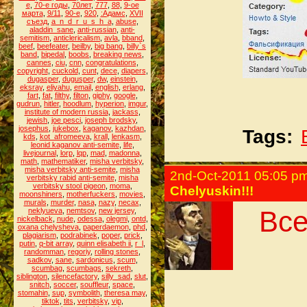
е
,
70-е годы
,
70лет
,
777
,
88
,
9-ое
марта
,
9/11
,
90-е
,
920
,
:Адамс
,
XVII
съезд
,
a_n_d_r_u_s_h_a
,
abuse
,
aladdin_sane
,
anti-russian
,
anti-
semitism
,
anticlericalism
,
avla
,
bband
,
beef
,
beefeater
,
beilby
,
big bang
,
billy`s
band
,
bipedal
,
boobs
,
breaking news
,
cannes
,
ciu
,
cnn
,
congratulations
,
copyright
,
cuckold
,
cunt
,
dece
,
diapers
,
dugasper
,
dugusper
,
dw
,
einstein
,
eksray
,
eliyahu
,
email
,
english
,
erlang
,
fart
,
fat
,
filthy
,
filton
,
giphy
,
google
,
gudrun
,
hitler
,
hoodlum
,
hyperion
,
imgur
,
institute of modern russia
,
jackass
,
jewish
,
joe pesci
,
joseph brodsky
,
josephus
,
jukebox
,
kaganov
,
kazhdan
,
Tags:
kds
,
kot_afromeeva
,
krall
,
lenkasm
,
leonid kaganov anti-semite
,
life
,
livejournal
,
lorp
,
lqp
,
mad
,
madonna
,
math
,
mathematiker
,
misha verbitsky
,
misha verbitsky anti-semite
,
misha
2nd-Oct-2011 05:05 p
verbitsky rabid anti-semite
,
misha
verbitsky stool pigeon
,
moma
,
Chelyuskin!!!
moonshiners
,
motherfuckers
,
movies
,
murals
,
murder
,
nasa
,
nazy
,
necax
,
Все
neklyueva
,
nemtsov
,
new jersey
,
nickelback
,
nude
,
odessa
,
olegmi
,
ontd
,
oxana chelysheva
,
paperdaemon
,
phd
,
plagiarism
,
podrabinek
,
poper
,
prick
,
putin
,
q-bit array
,
quinn elisabeth ii
,
r_l
,
randomman
,
regoriy
,
rolling stones
,
sadkov
,
sane
,
sardonicus
,
scum
,
scumbag
,
scumbags
,
sekreth
,
siblington
,
silencefactory
,
silly_sad
,
slut
,
snitch
,
soccer
,
souffleur
,
space
,
stomahin
,
sup
,
symbolith
,
theresa may
,
tiktok
,
tits
,
verbitsky
,
vip
,