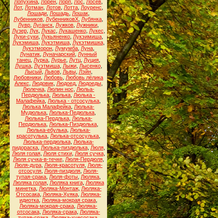
Лопухина
,
Лорен
,
Лорп
,
Лос
,
Лосев
,
Лот
,
Лотман
,
Лотов
,
Лотта
,
Лоуренс
,
Лошади
,
Лошадь
,
Лошак
,
Лубенников
,
ЛубенниковХ
,
Лубянка
,
Лувр
,
Луганск
,
Лужков
,
Лужники
,
Лузер
,
Лук
,
Лукас
,
Лукашенко
,
Лукес
,
Луки-суки
,
Лукьяненко
,
Лукэимиша
,
Лукэмиша
,
Лукэтмиша
,
Лукэтмишка
,
Лукэтморон
,
Лумумба
,
Луна
,
Лунатик
,
Луначарский
,
Лунный
танец
,
Лурка
,
Лурье
,
Лутц
,
Луция
,
Лушка
,
Луэтмиша
,
Лыжи
,
Лысенко
,
Лысый
,
Львов
,
Львы
,
Лэйн
,
Любовники
,
Любовь
,
Любовь лёлика
Алекс
,
Людовик
,
Людоед
,
Людоеды
,
Люлечка
,
Люлин нос
,
Люльа-
Пердюлька
,
Люлька
,
Люлька -
Малафейка
,
Люлька - отсосулька
,
Люлька Малафейка
,
Люлька-
Мудюлька
,
Люлька-Педюлька
,
Люлька-Пердлька
,
Люлька-
Пердюлька
,
Люлька-Пиздюлька
,
Люлька-ебулька
,
Люлька-
красотулька
,
Люлька-отсосулька
,
Люлька-пердюлька
,
Люлька-
пидораска
,
Люлька-пиздюлька
,
Люля
,
Люля голая
,
Люля стихи
,
Люля сучка
,
Люля сучка-в-течке
,
Люля-Пердюля
,
Люля-дура
,
Люля-красотуля
,
Люля-
отсосуля
,
Люля-пиздюля
,
Люля-
тупая-срака
,
Люля-фоты
,
Люляка
,
Люляка голая
,
Люляка книга
,
Люляка
минетка
,
Люляка-Монтаж
,
Люляка-
Отсосака
,
Люляка-Хуяка
,
Люляка-
идиотка
,
Люляка-мокрая срака
,
Люляка-мокрая-срака
,
Люляка-
отсосака
,
Люляка-срака
,
Люляка-
тупая-срака
,
Люляка-хуесосака
,