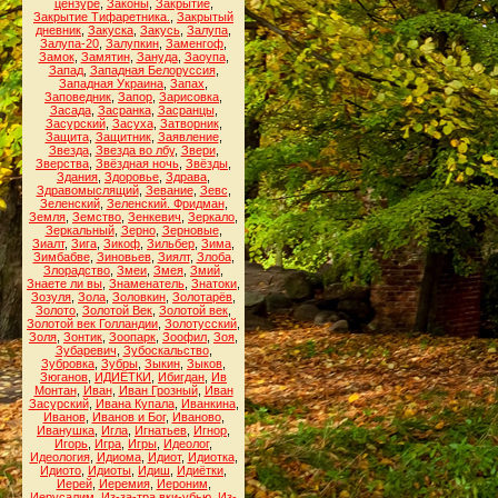
цензуре
,
Законы
,
Закрытие
,
Закрытие Тифаретника.
,
Закрытый
дневник
,
Закуска
,
Закусь
,
Залупа
,
Залупа-20
,
Залупкин
,
Заменгоф
,
Замок
,
Замятин
,
Зануда
,
Заоупа
,
Запад
,
Западная Белоруссия
,
Западная Украина
,
Запах
,
Заповедник
,
Запор
,
Зарисовка
,
Засада
,
Засранка
,
Засранцы
,
Засурский
,
Засуха
,
Затворник
,
Защита
,
Защитник
,
Заявление
,
Звезда
,
Звезда во лбу
,
Звери
,
Зверства
,
Звёздная ночь
,
Звёзды
,
Здания
,
Здоровье
,
Здрава
,
Здравомыслящий
,
Зевание
,
Зевс
,
Зеленский
,
Зеленский. Фридман
,
Земля
,
Земство
,
Зенкевич
,
Зеркало
,
Зеркальный
,
Зерно
,
Зерновые
,
Зиалт
,
Зига
,
Зикоф
,
Зильбер
,
Зима
,
Зимбабве
,
Зиновьев
,
Зиялт
,
Злоба
,
Злорадство
,
Змеи
,
Змея
,
Змий
,
Знаете ли вы
,
Знаменатель
,
Знатоки
,
Зозуля
,
Зола
,
Золовкин
,
Золотарёв
,
Золото
,
Золотой Век
,
Золотой век
,
Золотой век Голландии
,
Золотусский
,
Золя
,
Зонтик
,
Зоопарк
,
Зоофил
,
Зоя
,
Зубаревич
,
Зубоскальство
,
Зубровка
,
Зубры
,
Зыкин
,
Зыков
,
Зюганов
,
ИДИЁТКИ
,
Ибигдан
,
Ив
Монтан
,
Иван
,
Иван Грозный
,
Иван
Засурский
,
Ивана Купала
,
Иванкина
,
Иванов
,
Иванов и Бог
,
Иваново
,
Иванушка
,
Игла
,
Игнатьев
,
Игнор
,
Игорь
,
Игра
,
Игры
,
Идеолог
,
Идеология
,
Идиома
,
Идиот
,
Идиотка
,
Идиото
,
Идиоты
,
Идиш
,
Идиётки
,
Иерей
,
Иеремия
,
Иероним
,
Иерусалим
,
Из-за-тра вки-убью
,
Из-