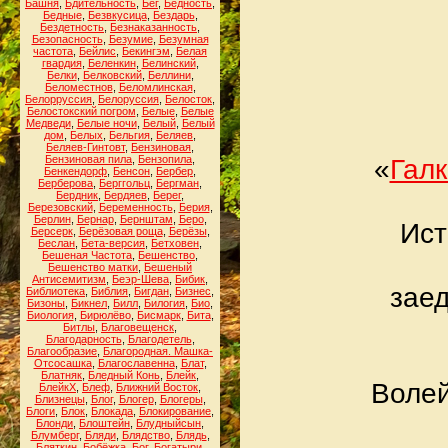
Башня
,
Бдительность
,
Бег
,
Бедность
,
Бедные
,
Безвкусица
,
Бездарь
,
Бездетность
,
Безнаказанность
,
Безопасность
,
Безумие
,
Безумная
частота
,
Бейлис
,
Бекингэм
,
Белая
гвардия
,
Беленкин
,
Белинский
,
Белки
,
Белковский
,
Беллини
,
Беломестнов
,
Беломлинская
,
Белорруссия
,
Белоруссия
,
Белосток
,
Белостокский погром
,
Белые
,
Белые
Медведи
,
Белые ночи
,
Белый
,
Белый
дом
,
Белых
,
Бельгия
,
Беляев
,
Беляев-Гинтовт
,
Бензиновая
,
Бензиновая пила
,
Бензопила
,
«
Галк
Бенкендорф
,
Бенсон
,
Бербер
,
Берберова
,
Берггольц
,
Бергман
,
Бердник
,
Бердяев
,
Берег
,
Березовский
,
Беременность
,
Берия
,
Берлин
,
Бернар
,
Бернштам
,
Беро
,
Ист
Берсерк
,
Берёзовая роща
,
Берёзы
,
Беслан
,
Бета-версия
,
Бетховен
,
Бешеная Частота
,
Бешенство
,
Бешенство матки
,
Бешеный
Антисемитизм
,
Беэр-Шева
,
Бибик
,
зае
Библиотека
,
Библия
,
Бигдан
,
Бизнес
,
Бизоны
,
Бикнел
,
Билл
,
Билогия
,
Био
,
Биология
,
Бирюлёво
,
Бисмарк
,
Бита
,
Битлы
,
Благовещенск
,
Благодарность
,
Благодетель
,
Благообразие
,
Благородная. Машка-
Отсосашка
,
Благославенна
,
Блат
,
Блатняк
,
Бледный Конь
,
Блейк
,
Волей
БлейкХ
,
Блеф
,
Ближний Восток
,
Близнецы
,
Блог
,
Блогер
,
Блогеры
,
Блоги
,
Блок
,
Блокада
,
Блокирование
,
Блонди
,
Блоштейн
,
Блудныйсын
,
Блумберг
,
Бляди
,
Блядство
,
Блядь
,
Бляткин
,
Бобёжка
,
Бог
,
Богатыри
,