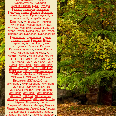
Кубофутуризм
,
Кувалдин
,
Кувшинникова
,
Кугач
,
Куздра
,
Кузнец
,
Кузнецов
,
Кузнецов.
,
Куинджи
,
Куклы
,
Кукмор
,
Кукобака
,
Кулаки
,
Кулидар Провокация
,
Культ
личности
,
Культур-Мультур
,
Культура
,
Культуролог
,
Куников
,
Купленный
,
Куприянов
,
Купцы
,
Купчиха
,
Купчихи
,
Кураев
,
Куратор
,
Курбе
,
Курва
,
Курва Мамина
,
Курва
Тифаретная
,
Курвосос
,
Курвососина
,
Курвососка
,
Курвососы
,
Курвы
,
Курица
,
Курли
,
Курочка
,
Курск
,
Курчатов
,
Кустик
,
Кустодиев
,
КустодиевХ
,
Кутепов
,
Кутузов
,
Кутузова
,
Кухарка
,
Кухня
,
Кучма
,
Куш
,
Кшесинская
,
Кьюкор
,
Кэт
,
Кюстин
,
Кюхля
,
Кёнигсберг
,
Кёртис
,
ЛГБТ
,
ЛДПР
,
ЛДР
,
ЛЖ
,
ЛЖЛ
,
ЛЖР
,
ЛЖР Жопа
,
ЛЖР ЛЖРнов2
,
ЛЖР
Носик
,
ЛЖР-нов3
,
ЛЖР. ЛЖРнов
,
ЛЖР. ЛЖРнов2
,
ЛЖР3
,
ЛЖРНов2
,
ЛЖРНов4
,
ЛЖРн
,
ЛЖРначалонов
,
ЛЖРнлв
,
ЛЖРнов
,
ЛЖРнов-2
,
ЛЖРнов-3
,
ЛЖРнов2
,
ЛЖРнов2
Бразилия
,
ЛЖРнов2 Стихи
,
ЛЖРнов2.
,
ЛЖРнов2нов2
,
ЛЖРнов3
,
ЛЖРнов3 ЛЖР
,
ЛЖРнов3Грек
,
ЛЖРнов3Икусство
,
ЛЖРнов3нов3
,
ЛЖРнов4
,
ЛЖРнов5
,
ЛЖРновое2
,
ЛЖРов2
,
ЛЖРов4
,
ЛЖРпрощай
,
ЛЖРпуб
,
ЛЖРтов2
,
ЛЖРуход1
,
ЛЖр
,
ЛЖрнов
,
ЛЖрнов2
,
Лавра
,
Лаврентий
,
Лавров
,
Лагеря
,
Лагуна
,
Ладен
,
Лазарева
,
Лангобард
,
Ландау
,
Ланкар
,
Лань
,
Ларионов
,
Лариса
,
Лариса Гнаткевич
,
Лариска
,
Ларссон
,