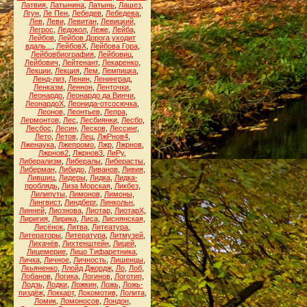
Латвия
,
Латынина
,
Латынь
,
Лашез
,
Лгун
,
Ле Пен
,
Лебедев
,
Лебедева
,
Лев
,
Леви
,
Левитан
,
Левицкий
,
Легрос
,
Ледокол
,
Леже
,
Лейба
,
Лейбов
,
Лейбов Дорога уходит
вдаль...
,
ЛейбовХ
,
Лейбова Гора
,
Лейбовбиография
,
Лейбовиц
,
Лейбович
,
Лейтенант
,
Лекаренко
,
Лекции
,
Лекция
,
Лем
,
Лемпицка
,
Ленд-лиз
,
Ленин
,
Ленинград
,
Ленказм
,
Леннон
,
Ленточки
,
Леонардо
,
Леонардо да Винчи
,
ЛеонардоХ
,
Леонида-отсосючка
,
Леонов
,
Леонтьев
,
Лепра
,
Лермонтов
,
Лес
,
Лесбиянки
,
Лесбо
,
Лесбос
,
Лесин
,
Лесков
,
Лессинг
,
Лето
,
Летов
,
Лец
,
ЛжРнов4
,
Лженаука
,
Лжепромо
,
Лжр
,
Лжрнов
,
Лжрнов2
,
Лжрнов3
,
ЛиРу
,
Либерализм
,
Либералы
,
Либерасты
,
Либерман
,
Либидо
,
Ливанов
,
Ливия
,
Лившиц
,
Лидеры
,
Лидка
,
Лидка-
проблядь
,
Лиза Морская
,
Ликбез
,
Лилипуты
,
Лимонов
,
Лимоны
,
Лингвист
,
Линдберг
,
Линкольн
,
Линней
,
Лиознова
,
Лиотар
,
ЛиотарХ
,
Лиригия
,
Лирика
,
Лиса
,
Лиснянская
,
Лисёнок
,
Литва
,
Литеатура
,
Литераторы
,
Литература
,
Литмузей
,
Лихачёв
,
Лихтенштейн
,
Лицей
,
Лицемерие
,
Лицо Тифаретника
,
Личка
,
Личное
,
Личность
,
Лишенцы
,
Лкьяненко
,
Ллойд Джордж
,
Ло
,
Лоб
,
Лобанов
,
Логика
,
Логинов
,
Логотип
,
Лодзь
,
Лодки
,
Ложкин
,
Ложь
,
Ложь-
пиздёж
,
Локкарт
,
Локомотив
,
Лолита
,
Ломик
,
Ломоносов
,
Лондон
,