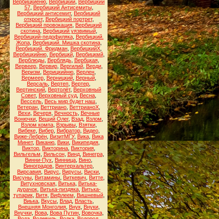
Вербицкиеню
,
Вербицкий
,
Вербицкий
57
,
Вербицкий Антисемиты
,
Вербицкий антисемит
,
Вербицкий
откроет
,
Вербицкий портрет
,
Вербицкий провокация
,
Вербицкий
скотина
,
Вербицкий уязвимый
,
Вербицкий-педофиляка
,
Вербицкий.
Жопа
,
Вербицкий. Мишка скотина
,
Вербицкий. Фридман
,
ВербицкийХ
,
Вербицкийню
,
Вербицкй
,
Вербицкмй
,
Верблюды
,
Верблядь
,
Вербцкая
,
Вервеер
,
Вервир
,
Вергилий
,
Верди
,
Веризм
,
Верицкийню
,
Верлен
,
Вермеер
,
Верницкий
,
Верный
,
Версаль
,
Вертеп
,
Вертер
,
Вертинский
,
Вертолёт
,
Верховный
Совет
,
Верховный суд
,
Весна
,
Вессель
,
Весь мир будет наш
,
Ветеран
,
Веттриано
,
ВеттрианоХ
,
Вехи
,
Вечеря
,
Вечность
,
Вечные
Вонючки
,
Вещий Олег
,
Взад
,
Взлом
,
Взлом компа
,
Взрывы
,
Взятки
,
Вибеке
,
Вибер
,
Вибратор
,
Видео
,
Виже-Лебрён
,
ВизитМГУ
,
Вика
,
Вика
Минет
,
Виканю
,
Вики
,
Википедия
,
Виктор
,
Викторина
,
Виктория
,
Вильгельм
,
Вильсон
,
Винд
,
Винегра
,
Винни-Пух
,
Винница
,
Вино
,
Виноградов
,
Винтерхальтер
,
Вирсавия
,
Вирус
,
Вирусы
,
Виски
,
Висуны
,
Витамины
,
Виткевич
,
Витте
,
Витухновская
,
Витька
,
Витька-
дурачок
,
Витька-пиздяка
,
Витька-
тупарик
,
Витя
,
Вифлеем
,
Вишневый
,
Виька
,
Вкусы
,
Влад
,
Власть
,
Внешняя Монголия
,
Внук
,
Внуки
,
Внучки
,
Вова
,
Вова Путин
,
Вовочка
,
Вода
,
Водевиль
,
Водка
,
Водород
,