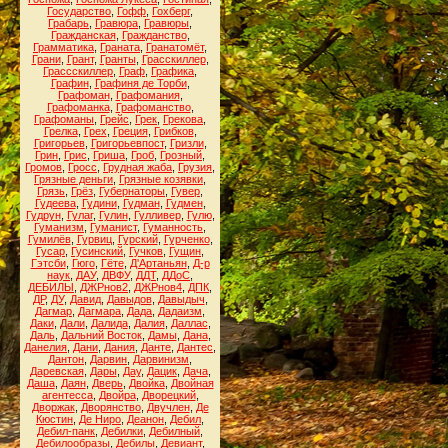
Государство
,
Гофф
,
Гохберг
,
Грабарь
,
Гравюра
,
Гравюры
,
Гражданская
,
Гражданство
,
Грамматика
,
Граната
,
Гранатомёт
,
Грани
,
Грант
,
Гранты
,
Грасскиллер
,
Грассскиллер
,
Граф
,
Графика
,
Графин
,
Графиня де Торби
,
Графоман
,
Графомания
,
Графоманка
,
Графоманство
,
Графоманы
,
Грейс
,
Грек
,
Грекова
,
Грелка
,
Грех
,
Греция
,
Грибков
,
Григорьев
,
Григорьевпост
,
Гризли
,
Грин
,
Грис
,
Гриша
,
Гроб
,
Грозный
,
Громов
,
Гросс
,
Грудная жаба
,
Грузия
,
Грязные деньги
,
Грязные козявки
,
Грязь
,
Грёз
,
Губернаторы
,
Гувер
,
Гудеева
,
Гудини
,
Гудман
,
Гудмен
,
Гудрун
,
Гулаг
,
Гулин
,
Гулливер
,
Гулю
,
Гуманизм
,
Гуманист
,
Гуманность
,
Гумилёв
,
Гурвиц
,
Гурский
,
Гурченко
,
Гусар
,
Гусинский
,
Гучков
,
Гущин
,
Гэтсби
,
Гюго
,
Гёте
,
Д'Артаньян
,
Д-р
наук
,
ДАУ
,
ДВФУ
,
ДДТ
,
ДДоС
,
ДЕБИЛЫ
,
ДЖРнов2
,
ДЖРнов4
,
ДПК
,
ДР
,
ДУ
,
Давид
,
Давыдов
,
Давыдыч
,
Дагмар
,
Дагмара
,
Дада
,
Дадаизм
,
Даки
,
Дали
,
Далида
,
Далия
,
Даллас
,
Даль
,
Дальний Восток
,
Дамы
,
Дана
,
Данелия
,
Дани
,
Дания
,
Данте
,
Дантес
,
Дантон
,
Дарвин
,
Дарвинизм
,
Даревская
,
Дары
,
Дау
,
Дацик
,
Дача
,
Даша
,
Даян
,
Дверь
,
Двойка
,
Двойная
агентесса
,
Двойра
,
Дворецкий
,
Дворжак
,
Дворянство
,
Двучлен
,
Де
Кюстин
,
Де Ниро
,
Деанон
,
Дебил
,
Дебил-панк
,
Дебилки
,
Дебилный
,
Дебилообразы
,
Дебилы
,
Девиант
,