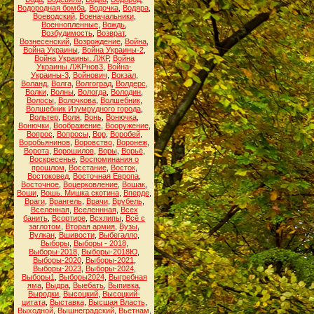
Водородная бомба
,
Водочка
,
Водяра
,
Воеводский
,
Военачальники
,
Военнопленные
,
Вождь
,
Возбудимость
,
Возврат
,
Вознесенский
,
Возрождение
,
Война
,
Война Украины
,
Война Украины-2
,
Война Украины. ЛЖР
,
Война
Украины.ЛЖРнов3
,
Война-
Украины-3
,
Войнович
,
Вокзал
,
Воланд
,
Волга
,
Волгоград
,
Волдерс
,
Волки
,
Волны
,
Вологда
,
Володин
,
Волосы
,
Волочкова
,
Волшебник
,
Волшебник Изумрудного города
,
Вольтер
,
Воля
,
Вонь
,
Вонючка
,
Вонючки
,
Воображение
,
Вооружение
,
Вопрос
,
Вопросы
,
Вор
,
Воробей
,
Воробьянинов
,
Воровство
,
Воронеж
,
Ворота
,
Ворошилов
,
Воры
,
Ворьё
,
Воскресенье
,
Воспоминания о
прошлом
,
Восстание
,
Восток
,
Востоковед
,
Восточная Европа
,
Восточное
,
Воцерковление
,
Вошак
,
Воши
,
Вошь. Мишка скотина
,
Вперде
,
Враги
,
Врангель
,
Врачи
,
Врубель
,
Вселенная
,
Вселеннная
,
Всех
банить
,
Всортире
,
Всхлипы
,
Всё с
заглотом
,
Вторая армия
,
Вузы
,
Вулкан
,
Вшивости
,
Выбегалло
,
Выборы
,
Выборы - 2018
,
Выборы-2018
,
Выборы-2018Ю
,
Выборы-2020
,
Выборы-2021
,
Выборы-2023
,
Выборы-2024
,
Выборы1
,
Выборы2024
,
Выгребная
яма
,
Выдра
,
Выебать
,
Выпивка
,
Выродки
,
Высоцкий
,
Высоцкий-
цитата
,
Выставка
,
Высшая Власть
,
Выходной
,
Вышнеградский
,
Вьетнам
,