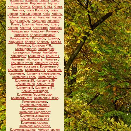
Клуазонизм
,
Клубничка
,
Клурмо
,
Клуцис
,
Кляуза
,
Клёцки
,
Книга
,
Книги
,
Княгиня
,
Князь Космоса
,
Князь
церкви
,
Князья церкви
,
Коба
,
Кобель
,
Кобзон
,
Ковальчук
,
Ковалёв
,
Ковры
,
Когда-нибудь
,
Кодвидео
,
Козлоёб
,
Козлы
,
Козочка
,
Козырев
,
Козёл
,
Кокаин
,
Кокетка
,
Кокетство
,
Колбаса
,
Колдовство
,
Колдуэлл
,
Коленки
,
Коленкор
,
Коллективизация
,
Колокольчики
,
Коломбо
,
Колония
,
Колумбия
,
Колхоз
,
Колхозы
,
Кольта
,
Команда
,
Команда РПЦ
,
Командировка
,
Командник
,
Командники
,
Комар
,
Комбайны
,
Комендант
,
Коментпуб
,
Коменты
,
Коментыпуб
,
Комитет
,
Коммент
,
Коммент ютюб
,
Коммент-угроза
,
Комменткосырева
,
Комментпуб
,
Комменты
,
Комменты 34
,
Комменты
огромные
,
Комменты-перекрытие
,
Комменты-спам
,
Комменты23
,
Комменты25
,
Комменты39
,
Комменты70
,
Комменты8
,
Комменты9
,
Комменты97
,
КомментыВалдор
,
КомментыГеоргиевская
,
КомментыЖЖ
,
КомментыЮтюб
,
Комментыаноны
,
Комментыгерманец
,
Комментыдоцент
,
Комментыжидохвост
,
Комментыжуравков
,
Комментызакрыты
,
Комментыизраиль
,
Комментыискусство
,
Комментыкарпов
,
Комментыклон
,