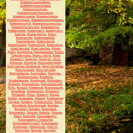
Комментыкопейкин
,
Комментыкосырева
,
Комментылукес
,
Комментыметальников
,
Комментымои
,
Комментынов
,
Комментыпанк
,
Комментыподдержка
,
Комментыпуб
,
Комментысексоты
,
Комментытатьяна
,
Коммменты
,
Коммунизм
,
Коммунист
,
Коммунист.
Зараза
,
Коммунисты
,
Комп
,
Компартия
,
Компграфика
,
Компиляция
,
Композитор
,
Композиция
,
Компьютер
,
Комсомол
,
Комсомолка
,
Комсомолки
,
Конан
Дойл
,
Кондопога
,
Кондрашова
,
Конец
Тифаретника
,
Конец света
,
Кони
,
Конквест
,
Конкурс
,
Конкурс-Эссе
,
Кононов
,
Конопля
,
Консерватория
,
Константин Долматов
,
Константинов
,
Констатация
,
Конституция
,
Контрабанда
,
Контрабас
,
Контуры
,
Конференции
,
Конфеты
,
Конформизм
,
Конфуций
,
Концевич
,
Концерт
,
Концлагерь
,
Кончаловский
,
Конь
,
Коньки
,
Конёнков
,
Кооперация
,
Копейкин
,
Копенгаген
,
Копипаст
,
Копирайт
,
Копы
,
Корветт
,
Корда
,
Корея
,
Коржавин
,
Коринт
,
Кормление
грудью
,
Кормон
,
Корни волос
,
Коро
,
Коробков-Землянский
,
Корова
,
Коровин
,
Коровы
,
Королева
,
Короленко
,
Короли
,
Король
,
Король
Карл
,
Королёв
,
Коронавирус
,
Коронавирус Плакатки
,
Коронавируснов2
,
Коронация
,
Корреджо
,
Коррупция
,
Корсет
,
Корупция
,
Корчак
,
Коселёк
,