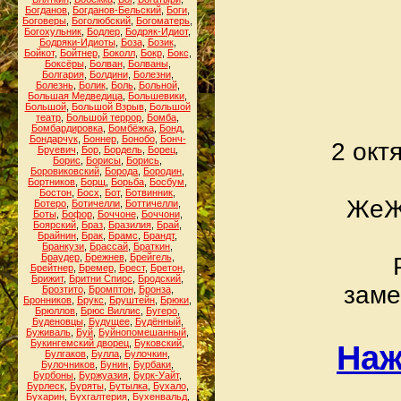
Богданов
,
Богданов-Бельский
,
Боги
,
Боговеры
,
Боголюбский
,
Богоматерь
,
Богохульник
,
Бодлер
,
Бодряк-Идиот
,
Бодряки-Идиоты
,
Боза
,
Бозик
,
Бойкот
,
Бойтнер
,
Боколл
,
Бокр
,
Бокс
,
Боксёры
,
Болван
,
Болваны
,
Болгария
,
Болдини
,
Болезни
,
Болезнь
,
Болик
,
Боль
,
Больной
,
Большая Медведица
,
Большевики
,
Большой
,
Большой Взрыв
,
Большой
театр
,
Большой террор
,
Бомба
,
Бомбардировка
,
Бомбёжка
,
Бонд
,
Бондарчук
,
Боннер
,
Бонобо
,
Бонч-
2 окт
Бруевич
,
Бор
,
Бордель
,
Борец
,
Борис
,
Борисы
,
Борись
,
Боровиковский
,
Борода
,
Бородин
,
Бортников
,
Борщ
,
Борьба
,
Босбум
,
Бостон
,
Босх
,
Бот
,
Ботвинник
,
ЖеЖ
Ботеро
,
Ботичелли
,
Боттичелли
,
Боты
,
Бофор
,
Боччоне
,
Боччони
,
Боярский
,
Браз
,
Бразилия
,
Брай
,
Брайнин
,
Брак
,
Брамс
,
Брандт
,
Бранкузи
,
Брассай
,
Браткин
,
Браудер
,
Брежнев
,
Брейгель
,
Брейтнер
,
Бремер
,
Брест
,
Бретон
,
Брижит
,
Бритни Спирс
,
Бродский
,
заме
Брозтито
,
Бромптон
,
Бронза
,
Бронников
,
Брукс
,
Бруштейн
,
Брюки
,
Брюллов
,
Брюс Виллис
,
Бугеро
,
Буденовцы
,
Будущее
,
Будённый
,
Буживаль
,
Буй
,
Буйнопомешанный
,
Букингемский дворец
,
Буковский
,
Наж
Булгаков
,
Булла
,
Булочкин
,
Булочников
,
Бунин
,
Бурбаки
,
Бурбоны
,
Буржуазия
,
Бурк-Уайт
,
Бурлеск
,
Буряты
,
Бутылка
,
Бухало
,
Бухарин
,
Бухгалтерия
,
Бухенвальд
,