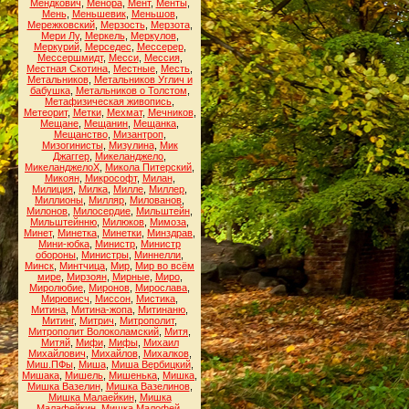
Мендкович
,
Менора
,
Мент
,
Менты
,
Мень
,
Меньшевик
,
Меньшов
,
Мережковский
,
Мерзость
,
Мерзота
,
Мери Лу
,
Меркель
,
Меркулов
,
Меркурий
,
Мерседес
,
Мессерер
,
Мессершмидт
,
Месси
,
Мессия
,
Местная Скотина
,
Местные
,
Месть
,
Метальников
,
Метальников Углич и
бабушка
,
Метальников о Толстом
,
Метафизическая живопись
,
Метеорит
,
Метки
,
Мехмат
,
Мечников
,
Мещане
,
Мещанин
,
Мещанка
,
Мещанство
,
Мизантроп
,
Мизогинисты
,
Мизулина
,
Мик
Джаггер
,
Микеланджело
,
МикеланджелоХ
,
Микола Питерский
,
Микоян
,
Микрософт
,
Милан
,
Милиция
,
Милка
,
Милле
,
Миллер
,
Миллионы
,
Милляр
,
Милованов
,
Милонов
,
Милосердие
,
Мильштейн
,
Мильштейнню
,
Милюков
,
Мимоза
,
Минет
,
Минетка
,
Минетки
,
Минздрав
,
Мини-юбка
,
Министр
,
Министр
обороны
,
Министры
,
Миннелли
,
Минск
,
Минтчица
,
Мир
,
Мир во всём
мире
,
Мирзоян
,
Мирные
,
Миро
,
Миролюбие
,
Миронов
,
Мирослава
,
Мирювисч
,
Миссон
,
Мистика
,
Митина
,
Митина-жопа
,
Митинаню
,
Митинг
,
Митрич
,
Митрополит
,
Митрополит Волоколамский
,
Митя
,
Митяй
,
Мифи
,
Мифы
,
Михаил
Михайлович
,
Михайлов
,
Михалков
,
Миш.ПФы
,
Миша
,
Миша Вербицкий
,
Мишака
,
Мишель
,
Мишенька
,
Мишка
,
Мишка Вазелин
,
Мишка Вазелинов
,
Мишка Малаейкин
,
Мишка
Малафейкин
,
Мишка Малофей
,