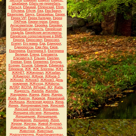
Шкабарня
,
Ебать-не-переебать
,
Ебаться
,
Ебицкий
,
Ебленский
,
Ебля
,
Ебулина
,
Ебуля
,
Ева
,
Ева Браун
,
Евангелие
,
Евнух
,
Евразийцы
,
Евреи
,
Евреи VIP
,
Евреи Каледин
,
Евреи
ЛЖРнов
,
Евреи-герои
,
Евреи.
Антисемитизм
,
Еврейка
,
Еврейки
,
Еврейская мудрость
,
Еврейская
свадьба
,
Еврейские антисемиты
,
Еврейское сопротивление в ВМВ
,
Европа
,
Евросовет
,
Евросоюз
,
Египет
,
Его мама
,
Еда
,
Единорог
,
Единороссы
,
Ежи Лец
,
Ежов
,
Екатерина
,
Екатерина II
,
Екатерина
Великая
,
Елена
,
Елизавета
,
Елизавета II
,
Ельцин
,
Емелин
,
Ереван
,
Ереи
,
Еременко
,
Ерунда
,
Есенин
,
Еськов
,
Ефимов
,
Ефимова
,
Ефремов
,
ЖЖ
,
ЖЖ. Блогеры
,
ЖЖ1
,
ЖЖНЕТ
,
ЖЖжурнал
,
ЖЖзабан
,
ЖЖимпорт
,
ЖЖнов
,
ЖЖнов-3
,
ЖЖнов2
,
ЖЖнов3
,
ЖЖнов3. День
рождения
,
ЖЖуход
,
ЖЖфоты
,
ЖЛЖР
,
ЖОПА
,
ЖРнов2
,
ЖУ
,
Жаба
,
Жадность
,
Жалоба
,
Жалобы
,
Жандармы
,
Жанна
,
Жанр
,
Жанры
,
Жара
,
Жаргон
,
Жариков
,
Жванецкий
,
ЖеЖешка
,
Железная дорога
,
Жена
,
Жених
,
Женоненавистник
,
Женский
,
Женский портрет
,
Женщина
,
Женщина обо мне
,
Женщины
,
Женщиныню
,
Женщиныню.
Фридманню
,
Женщиню
,
Женя
,
Жером
,
Жертвы
,
Живой Журнал
,
Живопись
,
Живопись. Искусство
,
Животное
,
Животные
,
Жидоаллергина
,
Жидобандеровцы
,