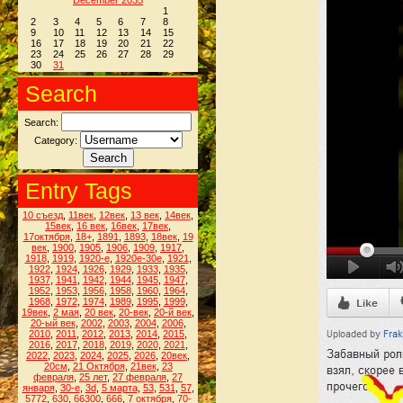
December 2035
1
2
3
4
5
6
7
8
9
10
11
12
13
14
15
16
17
18
19
20
21
22
23
24
25
26
27
28
29
30
31
Search
Search:
Category:
Entry Tags
10 съезд
,
11век
,
12век
,
13 век
,
14век
,
15век
,
16 век
,
16век
,
17век
,
17октября
,
18+
,
1891
,
1893
,
18век
,
19
век
,
1900
,
1905
,
1906
,
1909
,
1917
,
1918
,
1919
,
1920-е
,
1920е-30е
,
1921
,
1922
,
1924
,
1926
,
1929
,
1933
,
1935
,
1937
,
1941
,
1942
,
1944
,
1945
,
1947
,
1952
,
1953
,
1956
,
1958
,
1960
,
1964
,
1968
,
1972
,
1974
,
1989
,
1995
,
1999
,
19век
,
2 мая
,
20 век
,
20-век
,
20-й век
,
20-ый век
,
2002
,
2003
,
2004
,
2006
,
2010
,
2011
,
2012
,
2013
,
2014
,
2015
,
2016
,
2017
,
2018
,
2019
,
2020
,
2021
,
2022
,
2023
,
2024
,
2025
,
2026
,
20век
,
20см
,
21 Октября
,
21век
,
23
февраля
,
25 лет
,
27 февраля
,
27
января
,
30-е
,
3d
,
5 марта
,
53
,
531
,
57
,
5772
,
630
,
66300
,
666
,
7 октября
,
70-