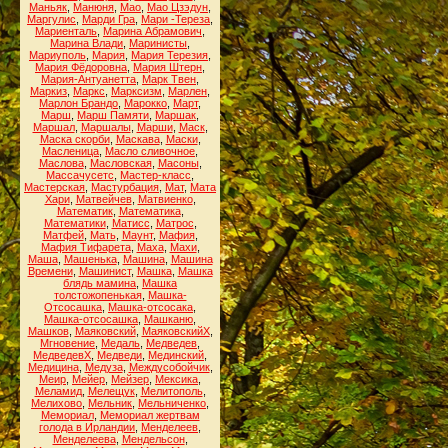
Маньяк
,
Манюня
,
Мао
,
Мао Цзэдун
,
Маргулис
,
Марди Гра
,
Мари -Тереза
,
Мариенталь
,
Марина Абрамович
,
Марина Влади
,
Маринисты
,
Мариуполь
,
Мария
,
Мария Терезия
,
Мария Фёдоровна
,
Мария Штерн
,
Мария-Антуанетта
,
Марк Твен
,
Маркиз
,
Маркс
,
Марксизм
,
Марлен
,
Марлон Брандо
,
Марокко
,
Март
,
Марш
,
Марш Памяти
,
Маршак
,
Маршал
,
Маршалы
,
Марши
,
Маск
,
Маска скорби
,
Маскава
,
Маски
,
Масленица
,
Масло сливочное
,
Маслова
,
Масловская
,
Масоны
,
Массачусетс
,
Мастер-класс
,
Мастерская
,
Мастурбация
,
Мат
,
Мата
Хари
,
Матвейчев
,
Матвиенко
,
Математик
,
Математика
,
Математики
,
Матисс
,
Матрос
,
Матфей
,
Мать
,
Маунт
,
Мафия
,
Мафия Тифарета
,
Маха
,
Махи
,
Маша
,
Машенька
,
Машина
,
Машина
Времени
,
Машинист
,
Машка
,
Машка
блядь мамина
,
Машка
толстожопенькая
,
Машка-
Отсосашка
,
Машка-отсосака
,
Машка-отсосашка
,
Машканю
,
Машков
,
Маяковский
,
МаяковскийХ
,
Мгновение
,
Медаль
,
Медведев
,
МедведевХ
,
Медведи
,
Мединский
,
Медицина
,
Медуза
,
Междусобойчик
,
Меир
,
Мейер
,
Мейзер
,
Мексика
,
Меламид
,
Мелещук
,
Мелитополь
,
Мелихово
,
Мельник
,
Мельниченко
,
Мемориал
,
Мемориал жертвам
голода в Ирландии
,
Менделеев
,
Менделеева
,
Мендельсон
,