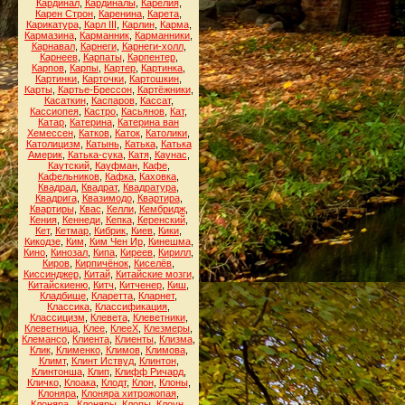
Кардинал
,
Кардиналы
,
Карелия
,
Карен Строн
,
Каренина
,
Карета
,
Карикатура
,
Карл III
,
Карлин
,
Карма
,
Кармазина
,
Карманник
,
Карманники
,
Карнавал
,
Карнеги
,
Карнеги-холл
,
Карнеев
,
Карпаты
,
Карпентер
,
Карпов
,
Карпы
,
Картер
,
Картинка
,
Картинки
,
Карточки
,
Картошкин
,
Карты
,
Картье-Брессон
,
Картёжники
,
Касаткин
,
Каспаров
,
Кассат
,
Кассиопея
,
Кастро
,
Касьянов
,
Кат
,
Катар
,
Катерина
,
Катерина ван
Хемессен
,
Катков
,
Каток
,
Католики
,
Католицизм
,
Катынь
,
Катька
,
Катька
Америк
,
Катька-сука
,
Катя
,
Каунас
,
Каутский
,
Кауфман
,
Кафе
,
Кафельников
,
Кафка
,
Каховка
,
Квадрад
,
Квадрат
,
Квадратура
,
Квадрига
,
Квазимодо
,
Квартира
,
Квартиры
,
Квас
,
Келли
,
Кембридж
,
Кения
,
Кеннеди
,
Кепка
,
Керенский
,
Кет
,
Кетмар
,
Кибрик
,
Киев
,
Кики
,
Кикодзе
,
Ким
,
Ким Чен Ир
,
Кинешма
,
Кино
,
Кинозал
,
Кипа
,
Киреев
,
Кирилл
,
Киров
,
Кирпичёнок
,
Киселёв
,
Киссинджер
,
Китай
,
Китайские мозги
,
Китайскиеню
,
Китч
,
Китченер
,
Киш
,
Кладбище
,
Кларетта
,
Кларнет
,
Классика
,
Классификация
,
Классицизм
,
Клевета
,
Клеветники
,
Клеветница
,
Клее
,
КлееХ
,
Клезмеры
,
Клемансо
,
Клиента
,
Клиенты
,
Клизма
,
Клик
,
Клименко
,
Климов
,
Климова
,
Климт
,
Клинт Иствуд
,
Клинтон
,
Клинтонша
,
Клип
,
Клифф Ричард
,
Кличко
,
Клоака
,
Клодт
,
Клон
,
Клоны
,
Клоняра
,
Клоняра хитрожопая
,
Клоняра.
,
Клоняры
,
Клопы
,
Клоун
,