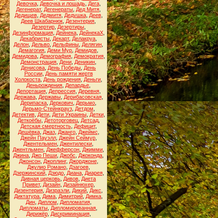
Девочка
,
Девочка и лошадь
,
Дега
,
Дегенерат
,
Дегенераты
,
Дед Митя
,
Дедищев
,
Дедмитя
,
Дедушка
,
Деев
,
Деев Шкабарнюк
,
Дезентерия
,
Дезертир
,
Дезертиры
,
Дезинформация
,
Дейнека
,
ДейнекаХ
,
Декабристы
,
Декарт
,
Делакруа
,
Делон
,
Дельво
,
Дельфины
,
Делягин
,
Демагогия
,
Деми Мур
,
Демидов
,
Демидова
,
Демография
,
Демократия
,
Демонстрация
,
Дени
,
Деникин
,
Денисова
,
День Победы
,
День
России
,
День памяти жертв
Холокоста
,
День рождения
,
Деньги
,
Деньрождения
,
Депардье
,
Депортация
,
Депрессия
,
Деревня
,
Держава
,
Державы
,
Дерибасовская
,
Дерипаска
,
Деркович
,
Дерьмо
,
Дерьмо-Стейнкрауз
,
Детдом
,
Детектив
,
Дети
,
Дети Украины
,
Детки
,
Деткоёбы
,
Детоторговец
,
Детсад
,
Детская смертность
,
Дефицит
,
Дешёвка
,
Джаз
,
Джанго
,
Джеймс
,
Джейн Пауэлл
,
Джейн Сеймур
,
Джентельмен
,
Джентилески
,
Джентльмен
,
Джефферсон
,
Джимми
,
Джина
,
Джо Пеши
,
Джобс
,
Джоконда
,
Джонсон
,
Джоплинг
,
Джорджоне
,
Джулио Романо
,
Дзагоев
,
Дзержинский
,
Дзюдо
,
Диана
,
Диарея
,
Дивная церковь
,
Дивов
,
Диета
Привет
,
Дизайн
,
Дизайнюхер
,
Дизентерия
,
Дизраэли
,
Дикий
,
Дикс
,
Диктатура
,
Дима
,
Димитрий
,
Димка
,
Дин
,
Диплом
,
Дипломатия
,
Дипломаты
,
Дипломированная
,
Дирижёр
,
Дискриминация
,