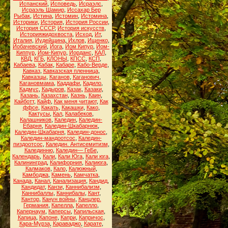
Испанский
,
Исповедь
,
Исраэлс
,
Исраэль Шамир
,
Иссахар Бер
Рыбак
,
Истина
,
Истомин
,
Истомина
,
Историки
,
История
,
История России
,
История СССР
,
История искусств
,
Историяжидохвоста
,
Исход
,
Ит
,
Италия
,
Иудейщина
,
Ихлов
,
Ищенко
,
Йобачевский
,
Йога
,
Йом Кипур
,
Йом-
Киппур
,
Йом-Кипур
,
Йорданс
,
КАЛ
,
КВД
,
КГБ
,
КЛОНЫ
,
КПСС
,
КСП
,
Кабаева
,
Кабак
,
Кабаре
,
Кабо-Верде
,
Кавказ
,
Кавказская пленница
,
Кавказцы
,
Каганов
,
Каганович
,
Кагановмама
,
Каддафи
,
Кадило
,
Кадмус
,
Кадыров
,
Казак
,
Казаки
,
Казань
,
Казахстан
,
Казнь
,
Каин
,
Кайботт
,
Кайф
,
Как меня читают
,
Как
ффсе
,
Какать
,
Какашки
,
Како
,
Кактусы
,
Кал
,
Калабеков
,
Калашников
,
Каледин
,
Каледин-
Ебарня
,
Каледин-Шкабарнюк
,
Каледин-Шкабарня
,
Каледин-донос
,
Каледин-мандоотсос
,
Каледин-
пиздоотсос
,
Каледин. Антисемитизм
,
Калединню
,
Каледин— ГеБе
,
Календарь
,
Кали
,
Кали Юга
,
Кали юга
,
Калининград
,
Калифорния
,
Калиюга
,
Калмаков
,
Кало
,
Калюжный
,
Камбоджа
,
Камень
,
Камчатка
,
Канада
,
Канал
,
Канализация
,
Кандид
,
Кандидат
,
Канзи
,
Каннибализм
,
Каннибаллы
,
Каннибалы
,
Кант
,
Кантор
,
Канун войны
,
Канцлер.
Германия
,
Капелла
,
Капелло
,
Капернаум
,
Каперсы
,
Капильская
,
Капица
,
Капоне
,
Капри
,
Капричос
,
Кара-Мурза
,
Караваджо
,
Карате
,