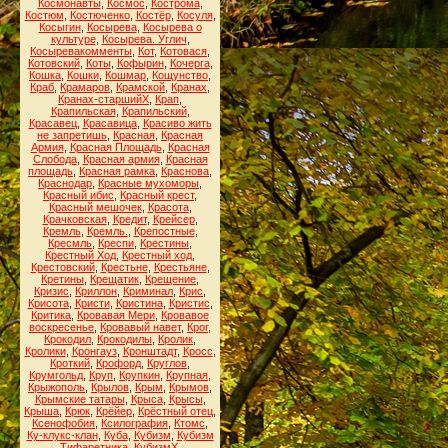
Космонавты
,
Космос
,
Кострома
,
Костюм
,
Костюченко
,
Костёр
,
Косуля
,
Косыгин
,
Косырева
,
Косырева о
культуре
,
Косырева. Углич
,
Косыревакомменты
,
Кот
,
Котовася
,
Котовский
,
Коты
,
Кофырин
,
Кочерга
,
Кошка
,
Кошки
,
Кошмар
,
Кощунство
,
Краб
,
Крамаров
,
Крамской
,
Кранах
,
Кранах-старшийХ
,
Крап
,
Крапильская
,
Крапильский
,
Красавец
,
Красавица
,
Красиво жить
не запретишь
,
Красная
,
Красная
Армия
,
Красная Площадь
,
Красная
Слобода
,
Красная армия
,
Красная
площадь
,
Красная рамка
,
Краснова
,
Краснодар
,
Красные мухоморы
,
Красный ибис
,
Красный крест
,
Красный мешочек
,
Красота
,
Крачковская
,
Кредит
,
Крейсер
,
Кремль
,
Кремль.
,
Крепостные
,
Кресмль
,
Креспи
,
Крестины
,
Крестный Ход
,
Крестный ход
,
Крестовский
,
Крестьне
,
Крестьяне
,
Кретины
,
Крещатик
,
Крещение
,
Кризис
,
Криллон
,
Криминал
,
Крис
,
Крисота
,
Кристи
,
Кристина
,
Кристис
,
Критика
,
Кровавая Мери
,
Кровавое
воскресенье
,
Кровавый навет
,
Крог
,
Крокодил
,
Крокодилы
,
Кролик
,
Кролики
,
Кронгауз
,
Кронштадт
,
Кросс
,
Кроткий
,
Крофорд
,
Круглов
,
Крумгольд
,
Круп
,
Крупкин
,
Крупная
,
Крыжополь
,
Крылов
,
Крым
,
Крымов
,
Крымские татары
,
Крыса
,
Крысы
,
Крыша
,
Крюк
,
Крёйер
,
Крёстный отец
,
Ксенофобия
,
Ксилография
,
Ктомс
,
Ку-клукс-клан
,
Куба
,
Кубизм
,
Кубизм
Тифаретника
,
КубизмХ
,