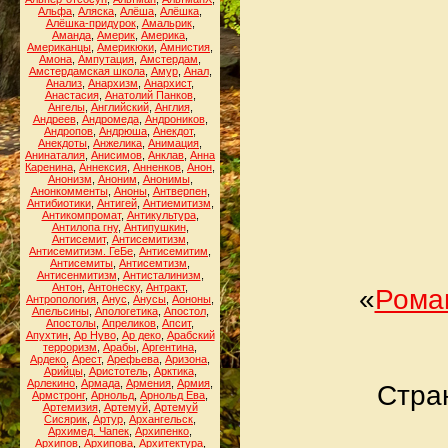
Альфа
,
Аляска
,
Алёша
,
Алёшка
,
Алёшка-придурок
,
Амальрик
,
Аманда
,
Америк
,
Америка
,
Американцы
,
Америкюки
,
Амнистия
,
Амона
,
Ампутация
,
Амстердам
,
Амстердамская школа
,
Амур
,
Анал
,
Анализ
,
Анархизм
,
Анархист
,
Анастасия
,
Анатолий Панков
,
Ангелы
,
Английский
,
Англия
,
Андреев
,
Андромеда
,
Андроников
,
Андропов
,
Андрюша
,
Анекдот
,
Анекдоты
,
Анжелика
,
Анимация
,
Анинаталия
,
Анисимов
,
Анклав
,
Анна
Каренина
,
Аннексия
,
Анненков
,
Анон
,
Анонизм
,
Аноним
,
Анонимы
,
Анонкомменты
,
Аноны
,
Антверпен
,
Антибиотики
,
Антигей
,
Антиемитизм
,
Антикомпромат
,
Антикультура
,
Антилопа гну
,
Антипушкин
,
Антисемит
,
Антисемитизм
,
Антисемитизм. ГеБе
,
Антисемитим
,
Антисемиты
,
Антисемтизм
,
Антисенмитизм
,
Антисталинизм
,
Антон
,
Антонеску
,
Антракт
,
«
Роман
Антропология
,
Анус
,
Анусы
,
Аононы
,
Апельсины
,
Апологетика
,
Апостол
,
Апостолы
,
Апреликов
,
Апсит
,
Апухтин
,
Ар Нуво
,
Ар деко
,
Арабский
терроризм
,
Арабы
,
Аргентина
,
Ардеко
,
Арест
,
Арефьева
,
Аризона
,
Арийцы
,
Аристотель
,
Арктика
,
Арлекино
,
Армада
,
Армения
,
Армия
,
Стран
Армстронг
,
Арнольд
,
Арнольд Ева
,
Артемизия
,
Артемуй
,
Артемуй
Сисярик
,
Артур
,
Архангельск
,
Архимед. Чапек
,
Архипенко
,
Архипов
,
Архипова
,
Архитектура
,