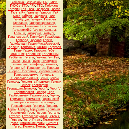
Вюнючка
,
Вяземский
,
ГБ
,
ГМИИ
,
ГНУСЬ
,
ГПУ
,
ГРУ
,
ГТО
,
Габриэль
,
Гагарин
,
Газ
,
Газа
,
Газдаров
,
Газета
,
Газета.Ру
,
Газовки
,
Газпром
,
Гай
Фокс
,
Гайдар
,
Гайдпарк
,
Гала
,
Галабурда
,
Галерея
,
Галерея
Красавиц
,
Галерея красавиц
,
Галилей
,
Галичина
,
Галковский
,
ГалковскийХ
,
Галлен-Каллела
,
Галоши
,
Гамадрил
,
Гамбург
,
Ганапольский
,
Ганнибал
,
Гарабурда
,
Гарвард
,
Гарварл
,
Гарем
,
Гарибальди
,
Гарин-Михайловский
,
Гарленд
,
Гармония
,
Гастон
,
Гафуров
,
Гаше
,
Гашек
,
Гвардия
,
ГеБе
,
ГеБеШник
,
ГеБешник
,
ГеБешники
,
Геббельс
,
Гегель
,
Геенна
,
Геи
,
Гей
,
Гейбл
,
Гейне
,
Гейтс
,
Геленджик
,
Гельвеций
,
Гельфанд
,
Гемания
,
Гендерный
,
Гендиректор
,
Генерал
,
Генерал-Полковник
,
Генерал-аншеф
,
Генералиссимус
,
Генералы
,
Генеральная Линия
,
Гений
,
Геном
,
Геноцид
,
Генриетта Гиршман
,
Генрих
,
Генсек
,
География
,
ГеографияИмперия
,
Георг V
,
Георг VI
,
Георгиевская
,
Гепард
,
Герб
,
Герберштейн
,
Гергиевская
,
Геринг
,
Германец
,
Германия
,
Германский
импрессионизм
,
Германцы
,
Гермафродит
,
Герника
,
Геродот
,
Герой
,
Герцен
,
Герцогиня
,
Гершаник
,
Герымский
,
Гесс
,
Гессен
,
Гестапо
,
Гетерка
,
Гетеросексуалки
,
Гетеры
,
Гетман
,
Гетто
,
Гигант
,
Гигантские
фото
,
Гигантские фоты
,
Гиганты
,
Гигер
,
Гигиена
,
Гиены
,
Гилер
,