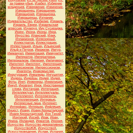
за-травки-убью
,
Изабел
,
Избиение
младенцев
,
Извержение
,
Извинение
,
Извращенец
,
Извращение
,
Извращения
,
Извращенка
,
Извращенцы
,
Изгнание
,
Издевательство
,
Изобилие
,
Израиль
,
Израиль. Евреи
,
Израильская
агрессия
,
Изумруд
,
Ииу Сусираджа
,
Икинс
,
Икона
,
Иконы
,
Икра
,
Икусство
,
Иланский
,
Илия
,
Илларионов
,
Иллюзорный
,
Иллюстратор
,
Иллюстрации
,
Иллюстрация
,
Ильин
,
Ильинский
,
Ильф и Петров
,
Имажизм
,
Имгур
,
Иммануил
,
Иммиграция
,
Иммунитет
,
Император
,
Императрица
,
Империализм
,
Империя
,
Импичмент
,
Импотент
,
Импотент.
,
Импотенция
,
Импресионизм
,
Импрессионизм
,
Инагенты
,
Инакомыслие
,
Инаугурация
,
Инвалиды
,
Ингушетия
,
Индеец
,
Индейцы
,
Индия
,
Индия.
Фоты
,
Инет
,
Инженеры
,
Инквизиция
,
Инкуб
,
Иноагент
,
Инок
,
Иностранные
слова
,
Инстаграм
,
Интеграция
,
Интеллектуал
,
Интеллектуалы
,
Интеллигент
,
Интеллигенты
,
Интеллигенция
,
Интервью
,
Интересные лица
,
Интернет
,
Интерфакс
,
Интерьер
,
Инфляция
,
Инцест
,
Иоанн
,
Иоанн Кронштадский
,
Иоанн Кронштадтский
,
Ион Тихий
,
Ионтихий
,
Иосиф
,
Ирак
,
Иран
,
Ирина
,
Ирландия
,
Ирматов
,
Ирония
,
Искусство
,
Искусство декоративное
,
ИскусствоЖЖ
,
ИскусствоХ
,
Искусствоведение
,
Ислам
,
Испания
,