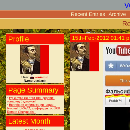
v
Recent Entries
Archive
Re
Profile
15th-Feb-2012 01:41 
User:
veniamin
Name:
veniamin
Page Summary
·
Ну и сука же этот Шендерович,
товарищ Задорнов!
·
Всеобщая дебилизация нации--
близка!! BRAVO, шеф-редактор ЖЖ
Roman Chelyuskin!!!
Latest Month