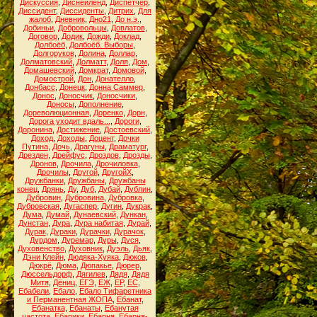
Дискуссия
,
Диснейленд
,
Диспетчер
,
Диссидент
,
Диссиденты
,
Дитрих
,
Для
жалоб
,
Дневник
,
Дно21
,
До н.э.
,
Добиньи
,
Добровольцы
,
Довлатов
,
Договор
,
Додик
,
Дожди
,
Доклад
,
Долбоёб
,
Долбоёб. Выборы
,
Долгоруков
,
Долина
,
Доллар
,
Долматовский
,
Долматт
,
Доля
,
Дом
,
Домашевский
,
Домкрат
,
Домовой
,
Домострой
,
Дон
,
Донателло
,
Донбасс
,
Донецк
,
Донна Саммер
,
Донос
,
Доносчик
,
Доносчики
,
Доносы
,
Дополнение
,
Дореволюционная
,
Доренко
,
Дорн
,
Дорога уходит вдаль...
,
Дороги
,
Доронина
,
Достижение
,
Достоевский
,
Доход
,
Доходы
,
Доцент
,
Дочки
Путина
,
Дочь
,
Драгуны
,
Драматург
,
Дрезден
,
Дрейфус
,
Дроздов
,
Дрозды
,
Дронов
,
Дрочила
,
Дрочиловка
,
Дрочилы
,
Другой
,
ДругойХ
,
Дружбанки
,
Дружбаны
,
Дружбаны
конец
,
Дрянь
,
Ду
,
Дуб
,
Дубай
,
Дублин
,
Дубровин
,
Дубровина
,
Дубровка
,
Дубровская
,
Дугаспер
,
Дугин
,
Дукрак
,
Дума
,
Думай
,
Дунаевский
,
Дункан
,
Дунстан
,
Дура
,
Дура набитая
,
Дурай
,
Дурак
,
Дураки
,
Дурачки
,
Дурачок
,
Дурдом
,
Дуремар
,
Дуры
,
Дуся
,
Духовенство
,
Духовник
,
Дуэль
,
Дьяк
,
Дэни Клейн
,
Дюдяка-Хуяка
,
Дюков
,
Дюкрё
,
Дюма
,
Дюпакье
,
Дюрер
,
Дюссельдорф
,
Дягилев
,
Дядя
,
Дядя
Митя
,
Дёниц
,
ЕГЭ
,
ЕЖ
,
ЕР
,
ЕС
,
Ебабели
,
Ебало
,
Ебало Тифаретника
и Перманентная ЖОПА
,
Ебанат
,
Ебанатка
,
Ебанаты
,
Ебанутая
частота
,
Ебарики
,
Ебарня
,
Ебарня-