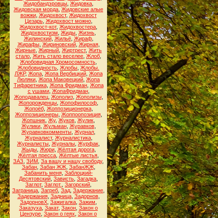
Жидобандэровцы
,
Жидовка
,
Жидовская морда
,
Жидовские алые
вожжи
,
Жидохвост
,
Жидохвост
Цезарь
,
Жидохвост можно
,
Жидохвост-кот
,
Жидохвостера
,
Жидохвостизм
,
Жиды
,
Жизнь
,
Жилинский
,
Жильё
,
Жираф
,
Жирафы
,
Жириновский
,
Жирная
,
Жирные
,
Жирный
,
Жиртрест
,
Жить
стало
,
Жить стало веселее
,
Жлоб
,
Жлобовидная Хромосомность
,
Жлобовидность
,
Жлобы
,
Жлобы.
ЛЖР
,
Жопа
,
Жопа Вербицкий
,
Жопа
Люляки
,
Жопа Маковецкий
,
Жопа
Тифаретника
,
Жопа Фридман
,
Жопа
с ушами
,
ЖопаФридман
,
Жоподавалец
,
Жополиз
,
Жополизы
,
Жопорожденцы
,
Жопофилософ
,
Жопоёб
,
Жоппозиционерка
,
Жоппозиционеры
,
Жоппоопозиция
,
Жопшник
,
Жу
,
Жуков
,
Жулик
,
Жулики
,
Жульман
,
Журавков
,
Журавковкомменты
,
Журнал
,
Журналист
,
Журналистика
,
Журналисты
,
Журналы
,
Журфак
,
Жыды
,
Жюри
,
Жёлтая дорога
,
Жёлтая пресса
,
Жёлтые листья
,
ЗАЗ
,
ЗИМ
,
За вашу и нашу свободу
,
Забан
,
Забан ЖЖ
,
ЗабанЖЖ
,
Забанить меня
,
Заблоцкий-
Десятовский
,
Зависть
,
Загадка
,
Заглот
,
Заглот.
,
Загорский
,
Заграница
,
Загреб
,
Зад
,
Задержание
,
Задержания
,
Задница
,
Задорнов
,
ЗадорновХ
,
Зажигалка
,
Зажим
,
Заказуха
,
Закат
,
Закон
,
Закон о
Цензуре
,
Закон о геях
,
Закон о