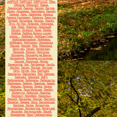
ЛЖРпуб
,
ЛЖРтов2
,
ЛЖРуход1
,
ЛЖр
,
ЛЖрнов
,
ЛЖрнов2
,
Лавра
,
Лаврентий
,
Лавров
,
Лагеря
,
Лагуна
,
Ладен
,
Лазарева
,
Лангобард
,
Ландау
,
Ланкар
,
Лань
,
Ларионов
,
Лариса
,
Лариса Гнаткевич
,
Лариска
,
Ларссон
,
Латвия
,
Латынина
,
Латынь
,
Лашез
,
Лгун
,
Ле Пен
,
Лебедев
,
Лебедева
,
Лев
,
Леви
,
Левитан
,
Левицкий
,
Легрос
,
Ледокол
,
Леже
,
Лейба
,
Лейбов
,
Лейбов Дорога уходит
вдаль...
,
ЛейбовХ
,
Лейбова Гора
,
Лейбовбиография
,
Лейбовиц
,
Лейбович
,
Лейтенант
,
Лекаренко
,
Лекции
,
Лекция
,
Лем
,
Лемпицка
,
Ленд-лиз
,
Ленин
,
Ленинград
,
Ленказм
,
Леннон
,
Ленточки
,
Леонардо
,
Леонардо да Винчи
,
ЛеонардоХ
,
Леонида-отсосючка
,
Леонов
,
Леонтьев
,
Лепра
,
Лермонтов
,
Лес
,
Лесбиянки
,
Лесбо
,
Лесбос
,
Лесин
,
Лесков
,
Лессинг
,
Лето
,
Летов
,
Лец
,
ЛжРнов4
,
Лженаука
,
Лжепромо
,
Лжр
,
Лжрнов
,
Лжрнов2
,
Лжрнов3
,
ЛиРу
,
Либерализм
,
Либералы
,
Либерасты
,
Либерман
,
Либидо
,
Ливанов
,
Ливия
,
Лившиц
,
Лидеры
,
Лидка
,
Лидка-
проблядь
,
Лиза Морская
,
Ликбез
,
Лилипуты
,
Лимонов
,
Лимоны
,
Лингвист
,
Линдберг
,
Линкольн
,
Линней
,
Лиознова
,
Лиотар
,
ЛиотарХ
,
Лиригия
,
Лирика
,
Лиса
,
Лиснянская
,
Лисёнок
,
Литва
,
Литеатура
,
Литераторы
,
Литература
,
Литмузей
,
Лихачёв
,
Лихтенштейн
,
Лицей
,
Лицемерие
,
Лицо Тифаретника
,