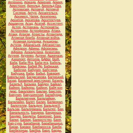
Арлекино
,
Армада
,
Армения
,
Армия
,
Армстронг
,
Арнольд
,
Арнольд Ева
,
Артемизия
,
Артемуй
,
Артемуй
Сисярик
,
Артур
,
Архангельск
,
Архимед. Чапек
,
Архипенко
,
Архипов
,
Архипова
,
Архитектура
,
Аршакуни
,
Асад
,
Асатий
,
Ассистент
,
Астер
,
Астрахань
,
Астронавты
,
Астрономы
,
Астрофизика
,
Атака
,
Атаки
,
Атеизм
,
Атеисты
,
Атлантида
,
Атомная бомба
,
Атомная война
,
Атомная подлодка
,
Аукционы
,
Аутизм
,
Афанасьев
,
Афганистан
,
Афедрон
,
Афины
,
Афоризмы
,
Африка
,
Ахмадулина
,
Ахматова
,
Ахуеев
,
Ахуеево
,
Ацтеки
,
Ашкенази
,
Аэропорт
,
Аятолла
,
БАБЫ
,
БЫК
,
Баба
,
Баба-Яга
,
Баба-яга
,
Бабель
,
Бабизмы
,
Бабий Яр
,
Бабицкая
,
Бабочки
,
Бабурин
,
Бабучина
,
Бабушка
,
Бабы
,
Бабьё
,
Бавария
,
Бавильский
,
Багдасарова
,
Багрицкий
,
Базар
,
Базарный аристократ
,
Базиль
,
БазильХ
,
Базыма
,
Байден
,
Байкал
,
Байкер
,
Байкеры
,
Байрон
,
Байя кон
диас
,
Бакалович
,
Баклан
,
Бакстер
,
Бакунин
,
Бакушинская
,
Балабурда
,
Балалаечник
,
Балалайкин
,
Балалайкн
,
Балет
,
Балин
,
Балморал
,
Балотелли
,
Бальдунг
,
БальдунгХ
,
Бальзак
,
Бальтерманц
,
Бальтюс
,
Бан
,
Банальность
,
Бандера
,
Бандерша
,
Банджо
,
Бандиты
,
Банионис
,
Банк
,
Банки
,
Банкир
,
Банкротство
,
Баня
,
Бар-сука
,
Барабанов
,
Барабанщица
,
Барак
,
Бараки
,
Барбаросса
,
Барби
,
Барбизонцы
,
Барбра
,
Бард
,
Барды
,