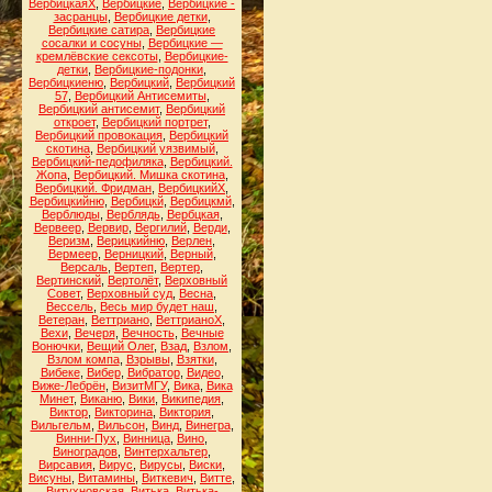
ВербицкаяХ
,
Вербицкие
,
Вербицкие -
засранцы
,
Вербицкие детки
,
Вербицкие сатира
,
Вербицкие
сосалки и сосуны
,
Вербицкие —
кремлёвские сексоты
,
Вербицкие-
детки
,
Вербицкие-подонки
,
Вербицкиеню
,
Вербицкий
,
Вербицкий
57
,
Вербицкий Антисемиты
,
Вербицкий антисемит
,
Вербицкий
откроет
,
Вербицкий портрет
,
Вербицкий провокация
,
Вербицкий
скотина
,
Вербицкий уязвимый
,
Вербицкий-педофиляка
,
Вербицкий.
Жопа
,
Вербицкий. Мишка скотина
,
Вербицкий. Фридман
,
ВербицкийХ
,
Вербицкийню
,
Вербицкй
,
Вербицкмй
,
Верблюды
,
Верблядь
,
Вербцкая
,
Вервеер
,
Вервир
,
Вергилий
,
Верди
,
Веризм
,
Верицкийню
,
Верлен
,
Вермеер
,
Верницкий
,
Верный
,
Версаль
,
Вертеп
,
Вертер
,
Вертинский
,
Вертолёт
,
Верховный
Совет
,
Верховный суд
,
Весна
,
Вессель
,
Весь мир будет наш
,
Ветеран
,
Веттриано
,
ВеттрианоХ
,
Вехи
,
Вечеря
,
Вечность
,
Вечные
Вонючки
,
Вещий Олег
,
Взад
,
Взлом
,
Взлом компа
,
Взрывы
,
Взятки
,
Вибеке
,
Вибер
,
Вибратор
,
Видео
,
Виже-Лебрён
,
ВизитМГУ
,
Вика
,
Вика
Минет
,
Виканю
,
Вики
,
Википедия
,
Виктор
,
Викторина
,
Виктория
,
Вильгельм
,
Вильсон
,
Винд
,
Винегра
,
Винни-Пух
,
Винница
,
Вино
,
Виноградов
,
Винтерхальтер
,
Вирсавия
,
Вирус
,
Вирусы
,
Виски
,
Висуны
,
Витамины
,
Виткевич
,
Витте
,
Витухновская
,
Витька
,
Витька-