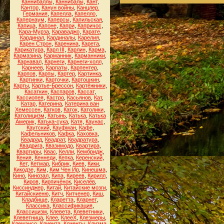
Каннибаллы
,
Каннибалы
,
Кант
,
Кантор
,
Канун войны
,
Канцлер.
Германия
,
Капелла
,
Капелло
,
Капернаум
,
Каперсы
,
Капильская
,
Капица
,
Капоне
,
Капри
,
Капричос
,
Кара-Мурза
,
Караваджо
,
Карате
,
Кардинал
,
Кардиналы
,
Карелия
,
Карен Строн
,
Каренина
,
Карета
,
Карикатура
,
Карл III
,
Карлин
,
Карма
,
Кармазина
,
Карманник
,
Карманники
,
Карнавал
,
Карнеги
,
Карнеги-холл
,
Карнеев
,
Карпаты
,
Карпентер
,
Карпов
,
Карпы
,
Картер
,
Картинка
,
Картинки
,
Карточки
,
Картошкин
,
Карты
,
Картье-Брессон
,
Картёжники
,
Касаткин
,
Каспаров
,
Кассат
,
Кассиопея
,
Кастро
,
Касьянов
,
Кат
,
Катар
,
Катерина
,
Катерина ван
Хемессен
,
Катков
,
Каток
,
Католики
,
Католицизм
,
Катынь
,
Катька
,
Катька
Америк
,
Катька-сука
,
Катя
,
Каунас
,
Каутский
,
Кауфман
,
Кафе
,
Кафельников
,
Кафка
,
Каховка
,
Квадрад
,
Квадрат
,
Квадратура
,
Квадрига
,
Квазимодо
,
Квартира
,
Квартиры
,
Квас
,
Келли
,
Кембридж
,
Кения
,
Кеннеди
,
Кепка
,
Керенский
,
Кет
,
Кетмар
,
Кибрик
,
Киев
,
Кики
,
Кикодзе
,
Ким
,
Ким Чен Ир
,
Кинешма
,
Кино
,
Кинозал
,
Кипа
,
Киреев
,
Кирилл
,
Киров
,
Кирпичёнок
,
Киселёв
,
Киссинджер
,
Китай
,
Китайские мозги
,
Китайскиеню
,
Китч
,
Китченер
,
Киш
,
Кладбище
,
Кларетта
,
Кларнет
,
Классика
,
Классификация
,
Классицизм
,
Клевета
,
Клеветники
,
Клеветница
,
Клее
,
КлееХ
,
Клезмеры
,
Клемансо
,
Клиента
,
Клиенты
,
Клизма
,