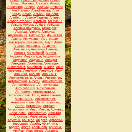
Алкаш
,
Алкаши
,
Алкашка
,
Аллах
,
Аллигатор
,
Аллори
,
Алрами
,
Алчевск
,
Аль Пачино
,
Аль-Джазира
,
Аль-
Каида
,
Альба
,
Альбац
,
Альберт
,
Альберт I
,
Альма-Тадема
,
Альпер
,
Альпер-отсосун
,
Альтман
,
АльтманХ
,
Альфа
,
Аляска
,
Алёша
,
Алёшка
,
Алёшка-придурок
,
Амальрик
,
Аманда
,
Америк
,
Америка
,
Американцы
,
Америкюки
,
Амнистия
,
Амона
,
Ампутация
,
Амстердам
,
Амстердамская школа
,
Амур
,
Анал
,
Анализ
,
Анархизм
,
Анархист
,
Анастасия
,
Анатолий Панков
,
Ангелы
,
Английский
,
Англия
,
Андреев
,
Андромеда
,
Андроников
,
Андропов
,
Андрюша
,
Анекдот
,
Анекдоты
,
Анжелика
,
Анимация
,
Анинаталия
,
Анисимов
,
Анклав
,
Анна
Каренина
,
Аннексия
,
Анненков
,
Анон
,
Анонизм
,
Аноним
,
Анонимы
,
Анонкомменты
,
Аноны
,
Антверпен
,
Антибиотики
,
Антигей
,
Антиемитизм
,
Антикомпромат
,
Антикультура
,
Антилопа гну
,
Антипушкин
,
Антисемит
,
Антисемитизм
,
Антисемитизм. ГеБе
,
Антисемитим
,
Антисемиты
,
Антисемтизм
,
Антисенмитизм
,
Антисталинизм
,
Антон
,
Антонеску
,
Антракт
,
Антропология
,
Анус
,
Анусы
,
Аононы
,
Апельсины
,
Апологетика
,
Апостол
,
Апостолы
,
Апреликов
,
Апсит
,
Апухтин
,
Ар Нуво
,
Ар деко
,
Арабский
терроризм
,
Арабы
,
Аргентина
,
Ардеко
,
Арест
,
Арефьева
,
Аризона
,
Арийцы
,
Аристотель
,
Арктика
,