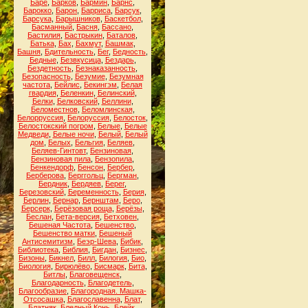
Баре
,
Барков
,
Бармин
,
Барнс
,
Барокко
,
Барон
,
Барриса
,
Барсук
,
Барсука
,
Барышников
,
Баскетбол
,
Басманный
,
Басня
,
Бассано
,
Бастилия
,
Бастрыкин
,
Баталов
,
Батька
,
Бах
,
Бахмут
,
Башмак
,
Башня
,
Бдительность
,
Бег
,
Бедность
,
Бедные
,
Безвкусица
,
Бездарь
,
Бездетность
,
Безнаказанность
,
Безопасность
,
Безумие
,
Безумная
частота
,
Бейлис
,
Бекингэм
,
Белая
гвардия
,
Беленкин
,
Белинский
,
Белки
,
Белковский
,
Беллини
,
Беломестнов
,
Беломлинская
,
Белорруссия
,
Белоруссия
,
Белосток
,
Белостокский погром
,
Белые
,
Белые
Медведи
,
Белые ночи
,
Белый
,
Белый
дом
,
Белых
,
Бельгия
,
Беляев
,
Беляев-Гинтовт
,
Бензиновая
,
Бензиновая пила
,
Бензопила
,
Бенкендорф
,
Бенсон
,
Бербер
,
Берберова
,
Берггольц
,
Бергман
,
Бердник
,
Бердяев
,
Берег
,
Березовский
,
Беременность
,
Берия
,
Берлин
,
Бернар
,
Бернштам
,
Беро
,
Берсерк
,
Берёзовая роща
,
Берёзы
,
Беслан
,
Бета-версия
,
Бетховен
,
Бешеная Частота
,
Бешенство
,
Бешенство матки
,
Бешеный
Антисемитизм
,
Беэр-Шева
,
Бибик
,
Библиотека
,
Библия
,
Бигдан
,
Бизнес
,
Бизоны
,
Бикнел
,
Билл
,
Билогия
,
Био
,
Биология
,
Бирюлёво
,
Бисмарк
,
Бита
,
Битлы
,
Благовещенск
,
Благодарность
,
Благодетель
,
Благообразие
,
Благородная. Машка-
Отсосашка
,
Благославенна
,
Блат
,
Блатняк
,
Бледный Конь
,
Блейк
,