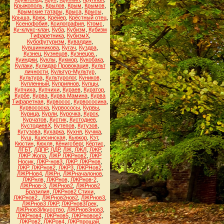
Крыжополь
,
Крылов
,
Крым
,
Крымов
,
Крымские татары
,
Крыса
,
Крысы
,
Крыша
,
Крюк
,
Крёйер
,
Крёстный отец
,
Ксенофобия
,
Ксилография
,
Ктомс
,
Ку-клукс-клан
,
Куба
,
Кубизм
,
Кубизм
Тифаретника
,
КубизмХ
,
Кубофутуризм
,
Кувалдин
,
Кувшинникова
,
Кугач
,
Куздра
,
Кузнец
,
Кузнецов
,
Кузнецов.
,
Куинджи
,
Куклы
,
Кукмор
,
Кукобака
,
Кулаки
,
Кулидар Провокация
,
Культ
личности
,
Культур-Мультур
,
Культура
,
Культуролог
,
Куников
,
Купленный
,
Куприянов
,
Купцы
,
Купчиха
,
Купчихи
,
Кураев
,
Куратор
,
Курбе
,
Курва
,
Курва Мамина
,
Курва
Тифаретная
,
Курвосос
,
Курвососина
,
Курвососка
,
Курвососы
,
Курвы
,
Курица
,
Курли
,
Курочка
,
Курск
,
Курчатов
,
Кустик
,
Кустодиев
,
КустодиевХ
,
Кутепов
,
Кутузов
,
Кутузова
,
Кухарка
,
Кухня
,
Кучма
,
Куш
,
Кшесинская
,
Кьюкор
,
Кэт
,
Кюстин
,
Кюхля
,
Кёнигсберг
,
Кёртис
,
ЛГБТ
,
ЛДПР
,
ЛДР
,
ЛЖ
,
ЛЖЛ
,
ЛЖР
,
ЛЖР Жопа
,
ЛЖР ЛЖРнов2
,
ЛЖР
Носик
,
ЛЖР-нов3
,
ЛЖР. ЛЖРнов
,
ЛЖР. ЛЖРнов2
,
ЛЖР3
,
ЛЖРНов2
,
ЛЖРНов4
,
ЛЖРн
,
ЛЖРначалонов
,
ЛЖРнлв
,
ЛЖРнов
,
ЛЖРнов-2
,
ЛЖРнов-3
,
ЛЖРнов2
,
ЛЖРнов2
Бразилия
,
ЛЖРнов2 Стихи
,
ЛЖРнов2.
,
ЛЖРнов2нов2
,
ЛЖРнов3
,
ЛЖРнов3 ЛЖР
,
ЛЖРнов3Грек
,
ЛЖРнов3Икусство
,
ЛЖРнов3нов3
,
ЛЖРнов4
,
ЛЖРнов5
,
ЛЖРновое2
,
ЛЖРов2
,
ЛЖРов4
,
ЛЖРпрощай
,