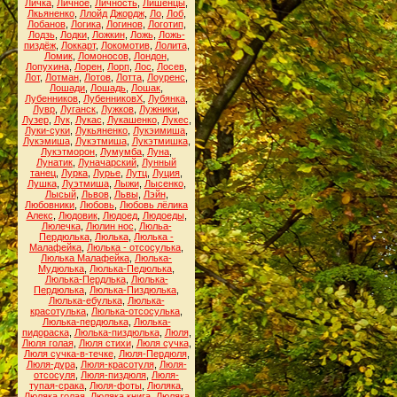
Личка
,
Личное
,
Личность
,
Лишенцы
,
Лкьяненко
,
Ллойд Джордж
,
Ло
,
Лоб
,
Лобанов
,
Логика
,
Логинов
,
Логотип
,
Лодзь
,
Лодки
,
Ложкин
,
Ложь
,
Ложь-
пиздёж
,
Локкарт
,
Локомотив
,
Лолита
,
Ломик
,
Ломоносов
,
Лондон
,
Лопухина
,
Лорен
,
Лорп
,
Лос
,
Лосев
,
Лот
,
Лотман
,
Лотов
,
Лотта
,
Лоуренс
,
Лошади
,
Лошадь
,
Лошак
,
Лубенников
,
ЛубенниковХ
,
Лубянка
,
Лувр
,
Луганск
,
Лужков
,
Лужники
,
Лузер
,
Лук
,
Лукас
,
Лукашенко
,
Лукес
,
Луки-суки
,
Лукьяненко
,
Лукэимиша
,
Лукэмиша
,
Лукэтмиша
,
Лукэтмишка
,
Лукэтморон
,
Лумумба
,
Луна
,
Лунатик
,
Луначарский
,
Лунный
танец
,
Лурка
,
Лурье
,
Лутц
,
Луция
,
Лушка
,
Луэтмиша
,
Лыжи
,
Лысенко
,
Лысый
,
Львов
,
Львы
,
Лэйн
,
Любовники
,
Любовь
,
Любовь лёлика
Алекс
,
Людовик
,
Людоед
,
Людоеды
,
Люлечка
,
Люлин нос
,
Люльа-
Пердюлька
,
Люлька
,
Люлька -
Малафейка
,
Люлька - отсосулька
,
Люлька Малафейка
,
Люлька-
Мудюлька
,
Люлька-Педюлька
,
Люлька-Пердлька
,
Люлька-
Пердюлька
,
Люлька-Пиздюлька
,
Люлька-ебулька
,
Люлька-
красотулька
,
Люлька-отсосулька
,
Люлька-пердюлька
,
Люлька-
пидораска
,
Люлька-пиздюлька
,
Люля
,
Люля голая
,
Люля стихи
,
Люля сучка
,
Люля сучка-в-течке
,
Люля-Пердюля
,
Люля-дура
,
Люля-красотуля
,
Люля-
отсосуля
,
Люля-пиздюля
,
Люля-
тупая-срака
,
Люля-фоты
,
Люляка
,
Люляка голая
,
Люляка книга
,
Люляка