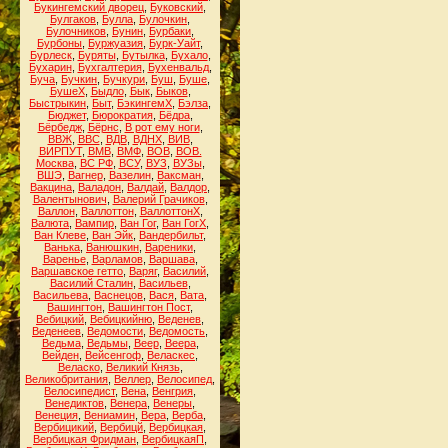
Букингемский дворец
,
Буковский
,
Булгаков
,
Булла
,
Булочкин
,
Булочников
,
Бунин
,
Бурбаки
,
Бурбоны
,
Буржуазия
,
Бурк-Уайт
,
Бурлеск
,
Буряты
,
Бутылка
,
Бухало
,
Бухарин
,
Бухгалтерия
,
Бухенвальд
,
Буча
,
Бучкин
,
Бучкури
,
Буш
,
Буше
,
БушеХ
,
Быдло
,
Бык
,
Быков
,
Быстрыкин
,
Быт
,
БэкингемХ
,
Бэлза
,
Бюджет
,
Бюрократия
,
Бёдра
,
Бёрбедж
,
Бёрнс
,
В рот ему ноги
,
ВВЖ
,
ВВС
,
ВДВ
,
ВДНХ
,
ВИВ
,
ВИРПУТ
,
ВМВ
,
ВМФ
,
ВОВ
,
ВОВ.
Москва
,
ВС РФ
,
ВСУ
,
ВУЗ
,
ВУЗы
,
ВШЭ
,
Вагнер
,
Вазелин
,
Ваксман
,
Вакцина
,
Валадон
,
Валдай
,
Валдор
,
Валентынович
,
Валерий Грачиков
,
Валлон
,
Валлоттон
,
ВаллоттонХ
,
Валюта
,
Вампир
,
Ван Гог
,
Ван ГогХ
,
Ван Клеве
,
Ван Эйк
,
Вандербильт
,
Ванька
,
Ванюшкин
,
Вареники
,
Варенье
,
Варламов
,
Варшава
,
Варшавское гетто
,
Варяг
,
Василий
,
Василий Сталин
,
Васильев
,
Васильева
,
Васнецов
,
Вася
,
Вата
,
Вашингтон
,
Вашингтон Пост
,
Вебицкий
,
Вебицкийню
,
Веденев
,
Веденеев
,
Ведомости
,
Ведомость
,
Ведьма
,
Ведьмы
,
Веер
,
Веера
,
Вейден
,
Вейсенгоф
,
Веласкес
,
Веласко
,
Великий Князь
,
Великобритания
,
Веллер
,
Велосипед
,
Велосипедист
,
Вена
,
Венгрия
,
Венедиктов
,
Венера
,
Венеры
,
Венеция
,
Вениамин
,
Вера
,
Верба
,
Вербицикий
,
Вербицй
,
Вербицкая
,
Вербицкая Фридман
,
ВербицкаяП
,