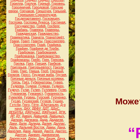
Горилла
,
Горлум
,
Горный
,
Горовец
,
Городничий
,
Городовой
,
Горские
евреи
,
Горчаков
,
Горшочек
,
Горький
,
Горюшкин-Сорокопудов
,
Госдепартамент
,
Госкомцен
,
Госпожа
,
Госпожа Лукеса
,
Гостиная
,
Государство
,
Гофф
,
Гохберг
,
Грабарь
,
Гравюра
,
Гравюры
,
Гражданская
,
Гражданство
,
Грамматика
,
Граната
,
Гранатомёт
,
Грани
,
Грант
,
Гранты
,
Грасскиллер
,
Грассскиллер
,
Граф
,
Графика
,
Графин
,
Графиня де Торби
,
Графоман
,
Графомания
,
Графоманка
,
Графоманство
,
Графоманы
,
Грейс
,
Грек
,
Грекова
,
Грелка
,
Грех
,
Греция
,
Грибков
,
Григорьев
,
Григорьевпост
,
Гризли
,
Грин
,
Грис
,
Гриша
,
Гроб
,
Грозный
,
Громов
,
Гросс
,
Грудная жаба
,
Грузия
,
Грязные деньги
,
Грязные козявки
,
Грязь
,
Грёз
,
Губернаторы
,
Гувер
,
Гудеева
,
Гудини
,
Гудман
,
Гудмен
,
Гудрун
,
Гулаг
,
Гулин
,
Гулливер
,
Гулю
,
Гуманизм
,
Гуманист
,
Гуманность
,
Гумилёв
,
Гурвиц
,
Гурский
,
Гурченко
,
Может
Гусар
,
Гусинский
,
Гучков
,
Гущин
,
Гэтсби
,
Гюго
,
Гёте
,
Д'Артаньян
,
Д-р
наук
,
ДАУ
,
ДВФУ
,
ДДТ
,
ДДоС
,
ДЕБИЛЫ
,
ДЖРнов2
,
ДЖРнов4
,
ДПК
,
ДР
,
ДУ
,
Давид
,
Давыдов
,
Давыдыч
,
Дагмар
,
Дагмара
,
Дада
,
Дадаизм
,
Даки
,
Дали
,
Далида
,
Далия
,
Даллас
,
“
Даль
,
Дальний Восток
,
Дамы
,
Дана
,
Данелия
,
Дани
,
Дания
,
Данте
,
Дантес
,
Дантон
,
Дарвин
,
Дарвинизм
,
Даревская
,
Дары
,
Дау
,
Дацик
,
Дача
,