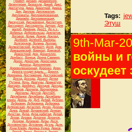
Привет
,
Дизайн
,
Дизайнюхер
,
Дизентерия
,
Дизраэли
,
Дикий
,
Дикс
,
Диктатура
,
Дима
,
Димитрий
,
Димка
,
Дин
,
Диплом
,
Дипломатия
,
Tags:
je
Дипломаты
,
Дипломированная
,
Дирижёр
,
Дискриминация
,
Этуш
Дискуссия
,
Диснейленд
,
Диспетчер
,
Диссидент
,
Диссиденты
,
Дитрих
,
Для
жалоб
,
Дневник
,
Дно21
,
До н.э.
,
Добиньи
,
Добровольцы
,
Довлатов
,
Договор
,
Додик
,
Дожди
,
Доклад
,
9th-Mar-2
Долбоёб
,
Долбоёб. Выборы
,
Долгоруков
,
Долина
,
Доллар
,
Долматовский
,
Долматт
,
Доля
,
Дом
,
Домашевский
,
Домкрат
,
Домовой
,
войны и г
Домострой
,
Дон
,
Донателло
,
Донбасс
,
Донецк
,
Донна Саммер
,
Донос
,
Доносчик
,
Доносчики
,
Доносы
,
Дополнение
,
оскудеет
Дореволюционная
,
Доренко
,
Дорн
,
Дорога уходит вдаль...
,
Дороги
,
Доронина
,
Достижение
,
Достоевский
,
Доход
,
Доходы
,
Доцент
,
Дочки
Путина
,
Дочь
,
Драгуны
,
Драматург
,
Дрезден
,
Дрейфус
,
Дроздов
,
Дрозды
,
Дронов
,
Дрочила
,
Дрочиловка
,
Дрочилы
,
Другой
,
ДругойХ
,
Дружбанки
,
Дружбаны
,
Дружбаны
конец
,
Дрянь
,
Ду
,
Дуб
,
Дубай
,
Дублин
,
Дубровин
,
Дубровина
,
Дубровка
,
Дубровская
,
Дугаспер
,
Дугин
,
Дукрак
,
Дума
,
Думай
,
Дунаевский
,
Дункан
,
Дунстан
,
Дура
,
Дура набитая
,
Дурай
,
Дурак
,
Дураки
,
Дурачки
,
Дурачок
,
Дурдом
,
Дуремар
,
Дуры
,
Дуся
,
Духовенство
,
Духовник
,
Дуэль
,
Дьяк
,
Дэни Клейн
,
Дюдяка-Хуяка
,
Дюков
,
Дюкрё
,
Дюма
,
Дюпакье
,
Дюрер
,