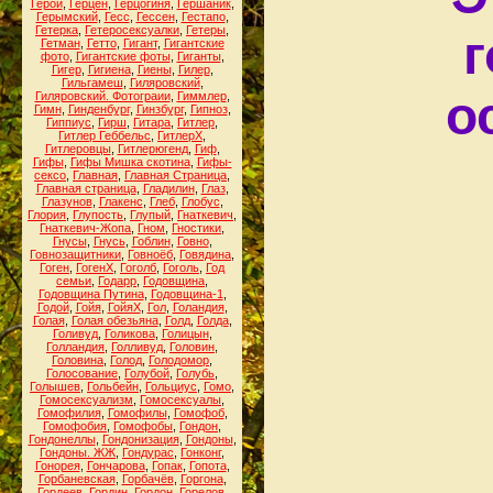
Герой
,
Герцен
,
Герцогиня
,
Гершаник
,
Герымский
,
Гесс
,
Гессен
,
Гестапо
,
Гетерка
,
Гетеросексуалки
,
Гетеры
,
г
Гетман
,
Гетто
,
Гигант
,
Гигантские
фото
,
Гигантские фоты
,
Гиганты
,
Гигер
,
Гигиена
,
Гиены
,
Гилер
,
Гильгамеш
,
Гиляровский
,
о
Гиляровский. Фотограии
,
Гиммлер
,
Гимн
,
Гинденбург
,
Гинзбург
,
Гипноз
,
Гиппиус
,
Гирш
,
Гитара
,
Гитлер
,
Гитлер Геббельс
,
ГитлерХ
,
Гитлеровцы
,
Гитлерюгенд
,
Гиф
,
Гифы
,
Гифы Мишка скотина
,
Гифы-
сексо
,
Главная
,
Главная Страница
,
Главная страница
,
Гладилин
,
Глаз
,
Глазунов
,
Глакенс
,
Глеб
,
Глобус
,
Глория
,
Глупость
,
Глупый
,
Гнаткевич
,
Гнаткевич-Жопа
,
Гном
,
Гностики
,
Гнусы
,
Гнусь
,
Гоблин
,
Говно
,
Говнозащитники
,
Говноёб
,
Говядина
,
Гоген
,
ГогенХ
,
Гоголб
,
Гоголь
,
Год
семьи
,
Годарр
,
Годовщина
,
Годовщина Путина
,
Годовщина-1
,
Годой
,
Гойя
,
ГойяХ
,
Гол
,
Голандия
,
Голая
,
Голая обезьяна
,
Голд
,
Голда
,
Голивуд
,
Голикова
,
Голицын
,
Голландия
,
Голливуд
,
Головин
,
Головина
,
Голод
,
Голодомор
,
Голосование
,
Голубой
,
Голубь
,
Голышев
,
Гольбейн
,
Гольциус
,
Гомо
,
Гомосексуализм
,
Гомосексуалы
,
Гомофилия
,
Гомофилы
,
Гомофоб
,
Гомофобия
,
Гомофобы
,
Гондон
,
Гондонеллы
,
Гондонизация
,
Гондоны
,
Гондоны. ЖЖ
,
Гондурас
,
Гонконг
,
Гонорея
,
Гончарова
,
Гопак
,
Гопота
,
Горбаневская
,
Горбачёв
,
Горгона
,
Гордеев
,
Гордин
,
Гордон
,
Горелов
,