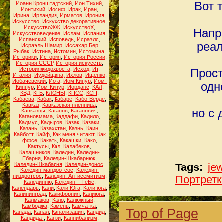
Вот 
Иоанн Кронштадтский
,
Ион Тихий
,
Ионтихий
,
Иосиф
,
Ирак
,
Иран
,
Ирина
,
Ирландия
,
Ирматов
,
Ирония
,
Искусство
,
Искусство декоративное
,
ИскусствоЖЖ
,
ИскусствоХ
,
Напр
Искусствоведение
,
Ислам
,
Испания
,
Испанский
,
Исповедь
,
Исраэлс
,
реал
Исраэль Шамир
,
Иссахар Бер
Рыбак
,
Истина
,
Истомин
,
Истомина
,
Историки
,
История
,
История России
,
История СССР
,
История искусств
,
Историяжидохвоста
,
Исход
,
Ит
,
Прост
Италия
,
Иудейщина
,
Ихлов
,
Ищенко
,
Йобачевский
,
Йога
,
Йом Кипур
,
Йом-
одн
Киппур
,
Йом-Кипур
,
Йорданс
,
КАЛ
,
КВД
,
КГБ
,
КЛОНЫ
,
КПСС
,
КСП
,
Кабаева
,
Кабак
,
Кабаре
,
Кабо-Верде
,
Кавказ
,
Кавказская пленница
,
но с 
Кавказцы
,
Каганов
,
Каганович
,
Кагановмама
,
Каддафи
,
Кадило
,
Кадмус
,
Кадыров
,
Казак
,
Казаки
,
Казань
,
Казахстан
,
Казнь
,
Каин
,
Кайботт
,
Кайф
,
Как меня читают
,
Как
ффсе
,
Какать
,
Какашки
,
Како
,
Кактусы
,
Кал
,
Калабеков
,
Калашников
,
Каледин
,
Каледин-
Ебарня
,
Каледин-Шкабарнюк
,
Каледин-Шкабарня
,
Каледин-донос
,
Tags:
je
Каледин-мандоотсос
,
Каледин-
пиздоотсос
,
Каледин. Антисемитизм
,
Портретк
Калединню
,
Каледин— ГеБе
,
Календарь
,
Кали
,
Кали Юга
,
Кали юга
,
Калининград
,
Калифорния
,
Калиюга
,
Калмаков
,
Кало
,
Калюжный
,
Камбоджа
,
Камень
,
Камчатка
,
Top of Page
Канада
,
Канал
,
Канализация
,
Кандид
,
Кандидат
,
Канзи
,
Каннибализм
,