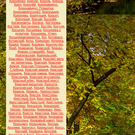
Короленко
,
Короли
,
Король
,
Король
Карл
,
Королёв
,
Коронавирус
,
Коронавирус Плакатки
,
Коронавируснов2
,
Коронация
,
Корреджо
,
Коррупция
,
Корсет
,
Корупция
,
Корчак
,
Коселёк
,
Космонавты
,
Космос
,
Кострома
,
Костюм
,
Костюченко
,
Костёр
,
Косуля
,
Косыгин
,
Косырева
,
Косырева о
культуре
,
Косырева. Углич
,
Косыревакомменты
,
Кот
,
Котовася
,
Котовский
,
Коты
,
Кофырин
,
Кочерга
,
Кошка
,
Кошки
,
Кошмар
,
Кощунство
,
Краб
,
Крамаров
,
Крамской
,
Кранах
,
Кранах-старшийХ
,
Крап
,
Крапильская
,
Крапильский
,
Красавец
,
Красавица
,
Красиво жить
не запретишь
,
Красная
,
Красная
Армия
,
Красная Площадь
,
Красная
Слобода
,
Красная армия
,
Красная
площадь
,
Красная рамка
,
Краснова
,
Краснодар
,
Красные мухоморы
,
Красный ибис
,
Красный крест
,
Красный мешочек
,
Красота
,
Крачковская
,
Кредит
,
Крейсер
,
Кремль
,
Кремль.
,
Крепостные
,
Кресмль
,
Креспи
,
Крестины
,
Крестный Ход
,
Крестный ход
,
Крестовский
,
Крестьне
,
Крестьяне
,
Кретины
,
Крещатик
,
Крещение
,
Кризис
,
Криллон
,
Криминал
,
Крис
,
Крисота
,
Кристи
,
Кристина
,
Кристис
,
Критика
,
Кровавая Мери
,
Кровавое
воскресенье
,
Кровавый навет
,
Крог
,
Крокодил
,
Крокодилы
,
Кролик
,
Кролики
,
Кронгауз
,
Кронштадт
,
Кросс
,
Кроткий
,
Крофорд
,
Круглов
,
Крумгольд
,
Круп
,
Крупкин
,
Крупная
,