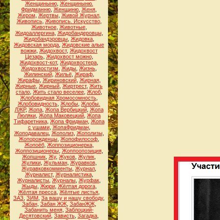
Женщиныню
,
Женщиныню.
Фридманню
,
Женщиню
,
Женя
,
Жером
,
Жертвы
,
Живой Журнал
,
Живопись
,
Живопись. Искусство
,
Животное
,
Животные
,
Жидоаллергина
,
Жидобандеровцы
,
Жидобандэровцы
,
Жидовка
,
Жидовская морда
,
Жидовские алые
вожжи
,
Жидохвост
,
Жидохвост
Цезарь
,
Жидохвост можно
,
Жидохвост-кот
,
Жидохвостера
,
Жидохвостизм
,
Жиды
,
Жизнь
,
Жилинский
,
Жильё
,
Жираф
,
Жирафы
,
Жириновский
,
Жирная
,
Жирные
,
Жирный
,
Жиртрест
,
Жить
стало
,
Жить стало веселее
,
Жлоб
,
Жлобовидная Хромосомность
,
Жлобовидность
,
Жлобы
,
Жлобы.
ЛЖР
,
Жопа
,
Жопа Вербицкий
,
Жопа
Люляки
,
Жопа Маковецкий
,
Жопа
Тифаретника
,
Жопа Фридман
,
Жопа
с ушами
,
ЖопаФридман
,
Жоподавалец
,
Жополиз
,
Жополизы
,
Жопорожденцы
,
Жопофилософ
,
Жопоёб
,
Жоппозиционерка
,
Жоппозиционеры
,
Жоппоопозиция
,
Жопшник
,
Жу
,
Жуков
,
Жулик
,
Жулики
,
Жульман
,
Журавков
,
Журавковкомменты
,
Журнал
,
Журналист
,
Журналистика
,
Журналисты
,
Журналы
,
Журфак
,
Жыды
,
Жюри
,
Жёлтая дорога
,
Жёлтая пресса
,
Жёлтые листья
,
ЗАЗ
,
ЗИМ
,
За вашу и нашу свободу
,
Забан
,
Забан ЖЖ
,
ЗабанЖЖ
,
Забанить меня
,
Заблоцкий-
Десятовский
,
Зависть
,
Загадка
,