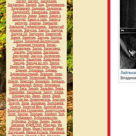
Заглот
,
Заглот.
,
Загорский
,
Заграница
,
Загреб
,
Зад
,
Задержание
,
Задержания
,
Задница
,
Задорнов
,
ЗадорновХ
,
Зажигалка
,
Зажим
,
Заказуха
,
Закат
,
Закон
,
Закон о
Цензуре
,
Закон о геях
,
Закон о
цензуре
,
Законы
,
Закрытие
,
Закрытие Тифаретника.
,
Закрытый
дневник
,
Закуска
,
Закусь
,
Залупа
,
Залупа-20
,
Залупкин
,
Заменгоф
,
Замок
,
Замятин
,
Зануда
,
Заоупа
,
Запад
,
Западная Белоруссия
,
Западная Украина
,
Запах
,
Заповедник
,
Запор
,
Зарисовка
,
Засада
,
Засранка
,
Засранцы
,
Засурский
,
Засуха
,
Затворник
,
Защита
,
Защитник
,
Заявление
,
Звезда
,
Звезда во лбу
,
Звери
,
Зверства
,
Звёздная ночь
,
Звёзды
,
Здания
,
Здоровье
,
Здрава
,
Здравомыслящий
,
Зевание
,
Зевс
,
Зеленский
,
Зеленский. Фридман
,
Земля
,
Земство
,
Зенкевич
,
Зеркало
,
Зеркальный
,
Зерно
,
Зерновые
,
Зиалт
,
Зига
,
Зикоф
,
Зильбер
,
Зима
,
Зимбабве
,
Зиновьев
,
Зиялт
,
Злоба
,
Злорадство
,
Змеи
,
Змея
,
Змий
,
Знаете ли вы
,
Знаменатель
,
Знатоки
,
Зозуля
,
Зола
,
Золовкин
,
Золотарёв
,
Золото
,
Золотой Век
,
Золотой век
,
Золотой век Голландии
,
Золотусский
,
Золя
,
Зонтик
,
Зоопарк
,
Зоофил
,
Зоя
,
Зубаревич
,
Зубоскальство
,
Зубровка
,
Зубры
,
Зыкин
,
Зыков
,
Зюганов
,
ИДИЁТКИ
,
Ибигдан
,
Ив
Монтан
,
Иван
,
Иван Грозный
,
Иван
Засурский
,
Ивана Купала
,
Иванкина
,
Иванов
,
Иванов и Бог
,
Иваново
,