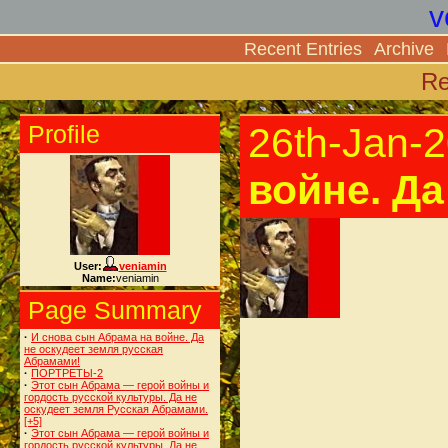
v
Recent Entries
Archive
Re
Profile
26th-Jan-
войне. Да
User:
veniamin
Name:
veniamin
Page Summary
·
И снова сын Абрама на войне. Да
не оскудеет земля русская
Абрамами!
·
ПОРТРЕТЫ-2
·
Этот сын Абрама — герой войны и
гордость русской культуры. Да не
оскудеет земля Русская Абрамами.
[+5]
·
Этот сын Абрама — герой войны и
гордость русской культуры. Да не