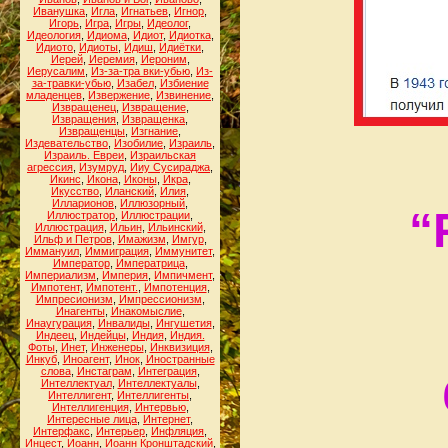
Иванушка
,
Игла
,
Игнатьев
,
Игнор
,
Игорь
,
Игра
,
Игры
,
Идеолог
,
Идеология
,
Идиома
,
Идиот
,
Идиотка
,
Идиото
,
Идиоты
,
Идиш
,
Идиётки
,
Иерей
,
Иеремия
,
Иероним
,
Иерусалим
,
Из-за-тра вки-убью
,
Из-
за-травки-убью
,
Изабел
,
Избиение
младенцев
,
Извержение
,
Извинение
,
Извращенец
,
Извращение
,
Извращения
,
Извращенка
,
Извращенцы
,
Изгнание
,
Издевательство
,
Изобилие
,
Израиль
,
Израиль. Евреи
,
Израильская
агрессия
,
Изумруд
,
Ииу Сусираджа
,
Икинс
,
Икона
,
Иконы
,
Икра
,
Икусство
,
Иланский
,
Илия
,
Илларионов
,
Иллюзорный
,
“
Иллюстратор
,
Иллюстрации
,
Иллюстрация
,
Ильин
,
Ильинский
,
Ильф и Петров
,
Имажизм
,
Имгур
,
Иммануил
,
Иммиграция
,
Иммунитет
,
Император
,
Императрица
,
Империализм
,
Империя
,
Импичмент
,
Импотент
,
Импотент.
,
Импотенция
,
Импресионизм
,
Импрессионизм
,
Инагенты
,
Инакомыслие
,
Инаугурация
,
Инвалиды
,
Ингушетия
,
Индеец
,
Индейцы
,
Индия
,
Индия.
Фоты
,
Инет
,
Инженеры
,
Инквизиция
,
Инкуб
,
Иноагент
,
Инок
,
Иностранные
слова
,
Инстаграм
,
Интеграция
,
Интеллектуал
,
Интеллектуалы
,
Интеллигент
,
Интеллигенты
,
Интеллигенция
,
Интервью
,
Интересные лица
,
Интернет
,
Интерфакс
,
Интерьер
,
Инфляция
,
Инцест
,
Иоанн
,
Иоанн Кронштадский
,