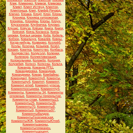
Клик
,
Клименко
,
Климов
,
Климова
,
Климт
,
Клинт Иствуд
,
Клинтон
,
Клинтонша
,
Клип
,
Клифф Ричард
,
Кличко
,
Клоака
,
Клодт
,
Клон
,
Клоны
,
Клоняра
,
Клоняра хитрожопая
,
Клоняра.
,
Клоняры
,
Клопы
,
Клоун
,
Клуазонизм
,
Клубничка
,
Клурмо
,
Клуцис
,
Кляуза
,
Клёцки
,
Книга
,
Книги
,
Княгиня
,
Князь Космоса
,
Князь
церкви
,
Князья церкви
,
Коба
,
Кобель
,
Кобзон
,
Ковальчук
,
Ковалёв
,
Ковры
,
Когда-нибудь
,
Кодвидео
,
Козлоёб
,
Козлы
,
Козочка
,
Козырев
,
Козёл
,
Кокаин
,
Кокетка
,
Кокетство
,
Колбаса
,
Колдовство
,
Колдуэлл
,
Коленки
,
Коленкор
,
Коллективизация
,
Колокольчики
,
Коломбо
,
Колония
,
Колумбия
,
Колхоз
,
Колхозы
,
Кольта
,
Команда
,
Команда РПЦ
,
Командировка
,
Командник
,
Командники
,
Комар
,
Комбайны
,
Комендант
,
Коментпуб
,
Коменты
,
Коментыпуб
,
Комитет
,
Коммент
,
Коммент ютюб
,
Коммент-угроза
,
Комменткосырева
,
Комментпуб
,
Комменты
,
Комменты 34
,
Комменты
огромные
,
Комменты-перекрытие
,
Комменты-спам
,
Комменты23
,
Комменты25
,
Комменты39
,
Комменты70
,
Комменты8
,
Комменты9
,
Комменты97
,
КомментыВалдор
,
КомментыГеоргиевская
,
КомментыЖЖ
,
КомментыЮтюб
,
Комментыаноны
,
Комментыгерманец
,
Комментыдоцент
,