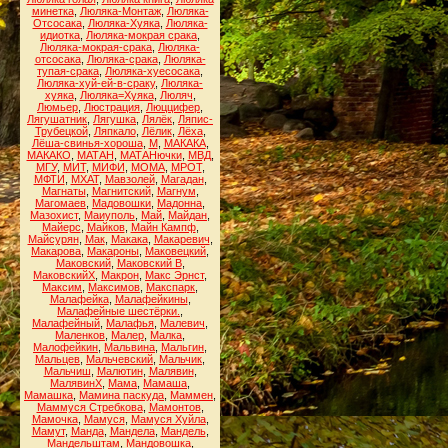
минетка
,
Люляка-Монтаж
,
Люляка-
Отсосака
,
Люляка-Хуяка
,
Люляка-
идиотка
,
Люляка-мокрая срака
,
Люляка-мокрая-срака
,
Люляка-
отсосака
,
Люляка-срака
,
Люляка-
тупая-срака
,
Люляка-хуесосака
,
Люляка-хуй-ей-в-сраку
,
Люляка-
хуяка
,
Люляка=Хуяка
,
Люляч
,
Люмьер
,
Люстрация
,
Люццифер
,
Лягушатник
,
Лягушка
,
Лялёк
,
Ляпис-
Трубецкой
,
Ляпкало
,
Лёлик
,
Лёха
,
Лёша-свинья-хороша
,
М
,
МАКАКА
,
МАКАКО
,
МАТАН
,
МАТАНючки
,
МВД
,
МГУ
,
МИТ
,
МИФИ
,
МОМА
,
МРОТ
,
МФТИ
,
МХАТ
,
Мавзолей
,
Магадан
,
Магнаты
,
Магнитский
,
Магнум
,
Магомаев
,
Мадовошки
,
Мадонна
,
Мазохист
,
Маиуполь
,
Май
,
Майдан
,
Майерс
,
Майков
,
Майн Кампф
,
Майсурян
,
Мак
,
Макака
,
Макаревич
,
Макарова
,
Макароны
,
Маковецкий
,
Маковский
,
Маковский В
,
МаковскийХ
,
Макрон
,
Макс Эрнст
,
Максим
,
Максимов
,
Макспарк
,
Малафейка
,
Малафейкины
,
Малафейные шестёрки.
,
Малафейный
,
Малафья
,
Малевич
,
Маленков
,
Малер
,
Малка
,
Малофейкин
,
Мальвина
,
Мальгин
,
Мальцев
,
Мальчевский
,
Мальчик
,
Мальчиш
,
Малютин
,
Малявин
,
МалявинХ
,
Мама
,
Мамаша
,
Мамашка
,
Мамина паскуда
,
Маммен
,
Маммуся Стребкова
,
Мамонтов
,
Мамочка
,
Мамуся
,
Мамуся Хуйла
,
Мамут
,
Манда
,
Мандела
,
Мандель
,
Мандельштам
,
Мандовошка
,