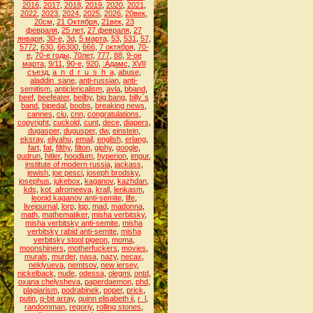
2016
,
2017
,
2018
,
2019
,
2020
,
2021
,
2022
,
2023
,
2024
,
2025
,
2026
,
20век
,
20см
,
21 Октября
,
21век
,
23
февраля
,
25 лет
,
27 февраля
,
27
января
,
30-е
,
3d
,
5 марта
,
53
,
531
,
57
,
5772
,
630
,
66300
,
666
,
7 октября
,
70-
е
,
70-е годы
,
70лет
,
777
,
88
,
9-ое
марта
,
9/11
,
90-е
,
920
,
:Адамс
,
XVII
съезд
,
a_n_d_r_u_s_h_a
,
abuse
,
aladdin_sane
,
anti-russian
,
anti-
semitism
,
anticlericalism
,
avla
,
bband
,
beef
,
beefeater
,
beilby
,
big bang
,
billy`s
band
,
bipedal
,
boobs
,
breaking news
,
cannes
,
ciu
,
cnn
,
congratulations
,
copyright
,
cuckold
,
cunt
,
dece
,
diapers
,
dugasper
,
dugusper
,
dw
,
einstein
,
eksray
,
eliyahu
,
email
,
english
,
erlang
,
fart
,
fat
,
filthy
,
filton
,
giphy
,
google
,
gudrun
,
hitler
,
hoodlum
,
hyperion
,
imgur
,
institute of modern russia
,
jackass
,
jewish
,
joe pesci
,
joseph brodsky
,
josephus
,
jukebox
,
kaganov
,
kazhdan
,
kds
,
kot_afromeeva
,
krall
,
lenkasm
,
leonid kaganov anti-semite
,
life
,
livejournal
,
lorp
,
lqp
,
mad
,
madonna
,
math
,
mathematiker
,
misha verbitsky
,
misha verbitsky anti-semite
,
misha
verbitsky rabid anti-semite
,
misha
verbitsky stool pigeon
,
moma
,
moonshiners
,
motherfuckers
,
movies
,
murals
,
murder
,
nasa
,
nazy
,
necax
,
neklyueva
,
nemtsov
,
new jersey
,
nickelback
,
nude
,
odessa
,
olegmi
,
ontd
,
oxana chelysheva
,
paperdaemon
,
phd
,
plagiarism
,
podrabinek
,
poper
,
prick
,
putin
,
q-bit array
,
quinn elisabeth ii
,
r_l
,
randomman
,
regoriy
,
rolling stones
,