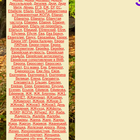
Дюссельдорф
,
Дягилев
,
Дядя
,
Дядя
Митя
,
Дёниц
,
ЕГЭ
,
ЕЖ
,
ЕР
,
ЕС
,
Ебабели
,
Ебало
,
Ебало Тифаретника
и Перманентная ЖОПА
,
Ебанат
,
Ебанатка
,
Ебанаты
,
Ебанутая
частота
,
Ебарики
,
Ебарня
,
Ебарня-
Шкабарня
,
Ебать-не-переебать
,
Ебаться
,
Ебицкий
,
Ебленский
,
Ебля
,
Ебулина
,
Ебуля
,
Ева
,
Ева Браун
,
Евангелие
,
Евнух
,
Евразийцы
,
Евреи
,
Евреи VIP
,
Евреи Каледин
,
Евреи
ЛЖРнов
,
Евреи-герои
,
Евреи.
Антисемитизм
,
Еврейка
,
Еврейки
,
Еврейская мудрость
,
Еврейская
свадьба
,
Еврейские антисемиты
,
Еврейское сопротивление в ВМВ
,
Европа
,
Евросовет
,
Евросоюз
,
Египет
,
Его мама
,
Еда
,
Единорог
,
Единороссы
,
Ежи Лец
,
Ежов
,
Екатерина
,
Екатерина II
,
Екатерина
Великая
,
Елена
,
Елизавета
,
Елизавета II
,
Ельцин
,
Емелин
,
Ереван
,
Ереи
,
Еременко
,
Ерунда
,
Есенин
,
Еськов
,
Ефимов
,
Ефимова
,
Ефремов
,
ЖЖ
,
ЖЖ. Блогеры
,
ЖЖ1
,
ЖЖНЕТ
,
ЖЖжурнал
,
ЖЖзабан
,
ЖЖимпорт
,
ЖЖнов
,
ЖЖнов-3
,
ЖЖнов2
,
ЖЖнов3
,
ЖЖнов3. День
рождения
,
ЖЖуход
,
ЖЖфоты
,
ЖЛЖР
,
ЖОПА
,
ЖРнов2
,
ЖУ
,
Жаба
,
Жадность
,
Жалоба
,
Жалобы
,
Жандармы
,
Жанна
,
Жанр
,
Жанры
,
Жара
,
Жаргон
,
Жариков
,
Жванецкий
,
ЖеЖешка
,
Железная дорога
,
Жена
,
Жених
,
Женоненавистник
,
Женский
,
Женский портрет
,
Женщина
,
Женщина обо мне
,
Женщины
,