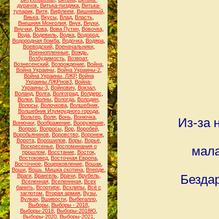
дурачок
,
Витька-пиздяка
,
Витька-
тупарик
,
Витя
,
Вифлеем
,
Вишневый
,
Виька
,
Вкусы
,
Влад
,
Власть
,
Внешняя Монголия
,
Внук
,
Внуки
,
Внучки
,
Вова
,
Вова Путин
,
Вовочка
,
Вода
,
Водевиль
,
Водка
,
Водород
,
Водородная бомба
,
Водочка
,
Водяра
,
Воеводский
,
Военачальники
,
Военнопленные
,
Вождь
,
Возбудимость
,
Возврат
,
Вознесенский
,
Возрождение
,
Война
,
Война Украины
,
Война Украины-2
,
Война Украины. ЛЖР
,
Война
Украины.ЛЖРнов3
,
Война-
Украины-3
,
Войнович
,
Вокзал
,
Воланд
,
Волга
,
Волгоград
,
Волдерс
,
Волки
,
Волны
,
Вологда
,
Володин
,
Волосы
,
Волочкова
,
Волшебник
,
Волшебник Изумрудного города
,
Вольтер
,
Воля
,
Вонь
,
Вонючка
,
Из-за 
Вонючки
,
Воображение
,
Вооружение
,
Вопрос
,
Вопросы
,
Вор
,
Воробей
,
Воробьянинов
,
Воровство
,
Воронеж
,
Ворота
,
Ворошилов
,
Воры
,
Ворьё
,
Воскресенье
,
Воспоминания о
мала
прошлом
,
Восстание
,
Восток
,
Востоковед
,
Восточная Европа
,
Восточное
,
Воцерковление
,
Вошак
,
Воши
,
Вошь. Мишка скотина
,
Вперде
,
Враги
,
Врангель
,
Врачи
,
Врубель
,
Бездар
Вселенная
,
Вселеннная
,
Всех
банить
,
Всортире
,
Всхлипы
,
Всё с
заглотом
,
Вторая армия
,
Вузы
,
Вулкан
,
Вшивости
,
Выбегалло
,
Выборы
,
Выборы - 2018
,
Выборы-2018
,
Выборы-2018Ю
,
Выборы-2020
,
Выборы-2021
,