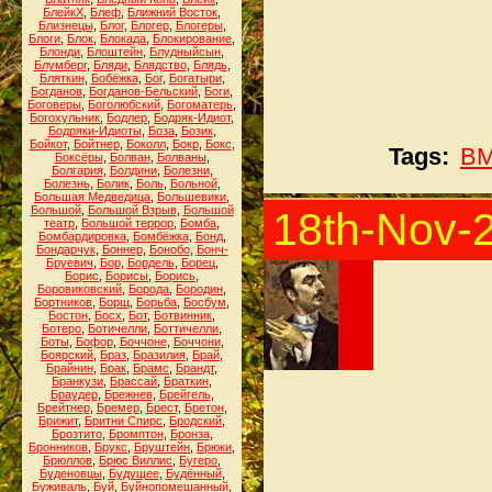
БлейкХ
,
Блеф
,
Ближний Восток
,
Близнецы
,
Блог
,
Блогер
,
Блогеры
,
Блоги
,
Блок
,
Блокада
,
Блокирование
,
Блонди
,
Блоштейн
,
Блудныйсын
,
Блумберг
,
Бляди
,
Блядство
,
Блядь
,
Бляткин
,
Бобёжка
,
Бог
,
Богатыри
,
Богданов
,
Богданов-Бельский
,
Боги
,
Боговеры
,
Боголюбский
,
Богоматерь
,
Богохульник
,
Бодлер
,
Бодряк-Идиот
,
Бодряки-Идиоты
,
Боза
,
Бозик
,
Бойкот
,
Бойтнер
,
Боколл
,
Бокр
,
Бокс
,
Tags:
В
Боксёры
,
Болван
,
Болваны
,
Болгария
,
Болдини
,
Болезни
,
Болезнь
,
Болик
,
Боль
,
Больной
,
Большая Медведица
,
Большевики
,
Большой
,
Большой Взрыв
,
Большой
18th-Nov-
театр
,
Большой террор
,
Бомба
,
Бомбардировка
,
Бомбёжка
,
Бонд
,
Бондарчук
,
Боннер
,
Бонобо
,
Бонч-
Бруевич
,
Бор
,
Бордель
,
Борец
,
Борис
,
Борисы
,
Борись
,
Боровиковский
,
Борода
,
Бородин
,
Бортников
,
Борщ
,
Борьба
,
Босбум
,
Бостон
,
Босх
,
Бот
,
Ботвинник
,
Ботеро
,
Ботичелли
,
Боттичелли
,
Боты
,
Бофор
,
Боччоне
,
Боччони
,
Боярский
,
Браз
,
Бразилия
,
Брай
,
Брайнин
,
Брак
,
Брамс
,
Брандт
,
Бранкузи
,
Брассай
,
Браткин
,
Браудер
,
Брежнев
,
Брейгель
,
Брейтнер
,
Бремер
,
Брест
,
Бретон
,
Брижит
,
Бритни Спирс
,
Бродский
,
Брозтито
,
Бромптон
,
Бронза
,
Бронников
,
Брукс
,
Бруштейн
,
Брюки
,
Брюллов
,
Брюс Виллис
,
Бугеро
,
Буденовцы
,
Будущее
,
Будённый
,
Буживаль
,
Буй
,
Буйнопомешанный
,