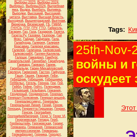
Выборы-2023
,
Выборы-2024
,
Выборы1
,
Выборы2024
,
Выгребная
яма
,
Выдра
,
Выебать
,
Выпивка
,
Выродки
,
Высоцкий
,
Высоцкий-
цитата
,
Выставка
,
Высшая Власть
,
Выходной
,
Вышнеградский
,
Вьетнам
,
Вюнючка
,
Вяземский
,
ГБ
,
ГМИИ
,
ГНУСЬ
,
ГПУ
,
ГРУ
,
ГТО
,
Габриэль
,
Tags:
Ки
Гагарин
,
Газ
,
Газа
,
Газдаров
,
Газета
,
Газета.Ру
,
Газовки
,
Газпром
,
Гай
Фокс
,
Гайдар
,
Гайдпарк
,
Гала
,
Галабурда
,
Галерея
,
Галерея
25th-Nov-
Красавиц
,
Галерея красавиц
,
Галилей
,
Галичина
,
Галковский
,
ГалковскийХ
,
Галлен-Каллела
,
Галоши
,
Гамадрил
,
Гамбург
,
войны и г
Ганапольский
,
Ганнибал
,
Гарабурда
,
Гарвард
,
Гарварл
,
Гарем
,
Гарибальди
,
Гарин-Михайловский
,
Гарленд
,
Гармония
,
Гастон
,
Гафуров
,
оскудеет
Гаше
,
Гашек
,
Гвардия
,
ГеБе
,
ГеБеШник
,
ГеБешник
,
ГеБешники
,
Геббельс
,
Гегель
,
Геенна
,
Геи
,
Гей
,
Гейбл
,
Гейне
,
Гейтс
,
Геленджик
,
Гельвеций
,
Гельфанд
,
Гемания
,
Гендерный
,
Гендиректор
,
Генерал
,
Генерал-Полковник
,
Генерал-аншеф
,
Генералиссимус
,
Генералы
,
Генеральная Линия
,
Гений
,
Геном
,
Этот
Геноцид
,
Генриетта Гиршман
,
Генрих
,
Генсек
,
География
,
ГеографияИмперия
,
Георг V
,
Георг VI
,
Георгиевская
,
Гепард
,
Герб
,
Герберштейн
,
Гергиевская
,
Геринг
,
Германец
,
Германия
,
Германский
Э
импрессионизм
,
Германцы
,
Гермафродит
,
Герника
,
Геродот
,