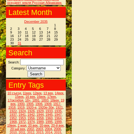
оскудеет земля Русская Абрамами.
Latest Month
December 2035
1
2
3
4
5
6
7
8
9
10
11
12
13
14
15
16
17
18
19
20
21
22
23
24
25
26
27
28
29
30
31
Search
Search:
Category:
Entry Tags
10 съезд
,
11век
,
12век
,
13 век
,
14век
,
15век
,
16 век
,
16век
,
17век
,
17октября
,
18+
,
1891
,
1893
,
18век
,
19
век
,
1900
,
1905
,
1906
,
1909
,
1917
,
1918
,
1919
,
1920-е
,
1920е-30е
,
1921
,
1922
,
1924
,
1926
,
1929
,
1933
,
1935
,
1937
,
1941
,
1942
,
1944
,
1945
,
1947
,
1952
,
1953
,
1956
,
1958
,
1960
,
1964
,
1968
,
1972
,
1974
,
1989
,
1995
,
1999
,
19век
,
2 мая
,
20 век
,
20-век
,
20-й век
,
20-ый век
,
2002
,
2003
,
2004
,
2006
,
2010
,
2011
,
2012
,
2013
,
2014
,
2015
,