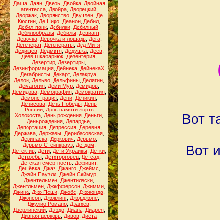
Даша
,
Даян
,
Дверь
,
Двойка
,
Двойная
агентесса
,
Двойра
,
Дворецкий
,
Дворжак
,
Дворянство
,
Двучлен
,
Де
Кюстин
,
Де Ниро
,
Деанон
,
Дебил
,
Дебил-панк
,
Дебилки
,
Дебилный
,
Дебилообразы
,
Дебилы
,
Девиант
,
Девочка
,
Девочка и лошадь
,
Дега
,
Дегенерат
,
Дегенераты
,
Дед Митя
,
Дедищев
,
Дедмитя
,
Дедушка
,
Деев
,
Деев Шкабарнюк
,
Дезентерия
,
Дезертир
,
Дезертиры
,
Дезинформация
,
Дейнека
,
ДейнекаХ
,
Декабристы
,
Декарт
,
Делакруа
,
Делон
,
Дельво
,
Дельфины
,
Делягин
,
Демагогия
,
Деми Мур
,
Демидов
,
Демидова
,
Демография
,
Демократия
,
Демонстрация
,
Дени
,
Деникин
,
Денисова
,
День Победы
,
День
России
,
День памяти жертв
Вот т
Холокоста
,
День рождения
,
Деньги
,
Деньрождения
,
Депардье
,
Депортация
,
Депрессия
,
Деревня
,
Держава
,
Державы
,
Дерибасовская
,
Дерипаска
,
Деркович
,
Дерьмо
,
Дерьмо-Стейнкрауз
,
Детдом
,
Вот 
Детектив
,
Дети
,
Дети Украины
,
Детки
,
Деткоёбы
,
Детоторговец
,
Детсад
,
Детская смертность
,
Дефицит
,
Дешёвка
,
Джаз
,
Джанго
,
Джеймс
,
Джейн Пауэлл
,
Джейн Сеймур
,
Джентельмен
,
Джентилески
,
Джентльмен
,
Джефферсон
,
Джимми
,
Джина
,
Джо Пеши
,
Джобс
,
Джоконда
,
Джонсон
,
Джоплинг
,
Джорджоне
,
Джулио Романо
,
Дзагоев
,
Дзержинский
,
Дзюдо
,
Диана
,
Диарея
,
Дивная церковь
,
Дивов
,
Диета