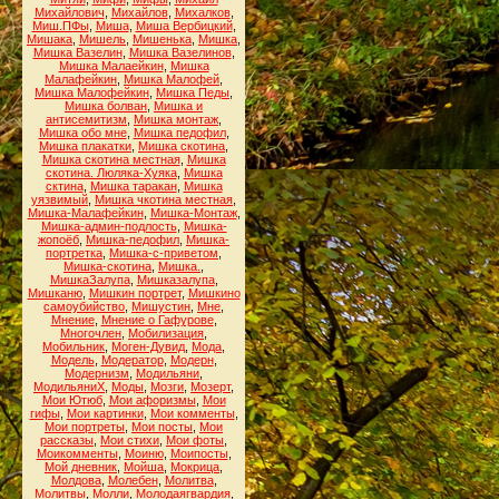
Михайлович
,
Михайлов
,
Михалков
,
Миш.ПФы
,
Миша
,
Миша Вербицкий
,
Мишака
,
Мишель
,
Мишенька
,
Мишка
,
Мишка Вазелин
,
Мишка Вазелинов
,
Мишка Малаейкин
,
Мишка
Малафейкин
,
Мишка Малофей
,
Мишка Малофейкин
,
Мишка Педы
,
Мишка болван
,
Мишка и
антисемитизм
,
Мишка монтаж
,
Мишка обо мне
,
Мишка педофил
,
Мишка плакатки
,
Мишка скотина
,
Мишка скотина местная
,
Мишка
скотина. Люляка-Хуяка
,
Мишка
сктина
,
Мишка таракан
,
Мишка
уязвимый
,
Мишка чкотина местная
,
Мишка-Малафейкин
,
Мишка-Монтаж
,
Мишка-админ-подлость
,
Мишка-
жопоёб
,
Мишка-педофил
,
Мишка-
портретка
,
Мишка-с-приветом
,
Мишка-скотина
,
Мишка.
,
МишкаЗалупа
,
Мишказалупа
,
Мишканю
,
Мишкин портрет
,
Мишкино
самоубийство
,
Мишустин
,
Мне
,
Мнение
,
Мнение о Гафурове
,
Многочлен
,
Мобилизация
,
Мобильник
,
Моген-Дувид
,
Мода
,
Модель
,
Модератор
,
Модерн
,
Модернизм
,
Модильяни
,
МодильяниХ
,
Моды
,
Мозги
,
Мозерт
,
Мои Ютюб
,
Мои афоризмы
,
Мои
гифы
,
Мои картинки
,
Мои комменты
,
Мои портреты
,
Мои посты
,
Мои
рассказы
,
Мои стихи
,
Мои фоты
,
Моикомменты
,
Моиню
,
Моипосты
,
Мой дневник
,
Мойша
,
Мокрица
,
Молдова
,
Молебен
,
Молитва
,
Молитвы
,
Молли
,
Молодаягвардия
,