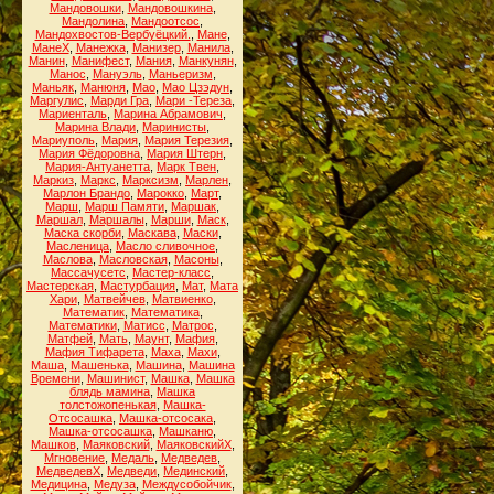
Мандовошки
,
Мандовошкина
,
Мандолина
,
Мандоотсос
,
Мандохвостов-Вербуёцкий.
,
Мане
,
МанеХ
,
Манежка
,
Манизер
,
Манила
,
Манин
,
Манифест
,
Мания
,
Манкунян
,
Манос
,
Мануэль
,
Маньеризм
,
Маньяк
,
Манюня
,
Мао
,
Мао Цзэдун
,
Маргулис
,
Марди Гра
,
Мари -Тереза
,
Мариенталь
,
Марина Абрамович
,
Марина Влади
,
Маринисты
,
Мариуполь
,
Мария
,
Мария Терезия
,
Мария Фёдоровна
,
Мария Штерн
,
Мария-Антуанетта
,
Марк Твен
,
Маркиз
,
Маркс
,
Марксизм
,
Марлен
,
Марлон Брандо
,
Марокко
,
Март
,
Марш
,
Марш Памяти
,
Маршак
,
Маршал
,
Маршалы
,
Марши
,
Маск
,
Маска скорби
,
Маскава
,
Маски
,
Масленица
,
Масло сливочное
,
Маслова
,
Масловская
,
Масоны
,
Массачусетс
,
Мастер-класс
,
Мастерская
,
Мастурбация
,
Мат
,
Мата
Хари
,
Матвейчев
,
Матвиенко
,
Математик
,
Математика
,
Математики
,
Матисс
,
Матрос
,
Матфей
,
Мать
,
Маунт
,
Мафия
,
Мафия Тифарета
,
Маха
,
Махи
,
Маша
,
Машенька
,
Машина
,
Машина
Времени
,
Машинист
,
Машка
,
Машка
блядь мамина
,
Машка
толстожопенькая
,
Машка-
Отсосашка
,
Машка-отсосака
,
Машка-отсосашка
,
Машканю
,
Машков
,
Маяковский
,
МаяковскийХ
,
Мгновение
,
Медаль
,
Медведев
,
МедведевХ
,
Медведи
,
Мединский
,
Медицина
,
Медуза
,
Междусобойчик
,