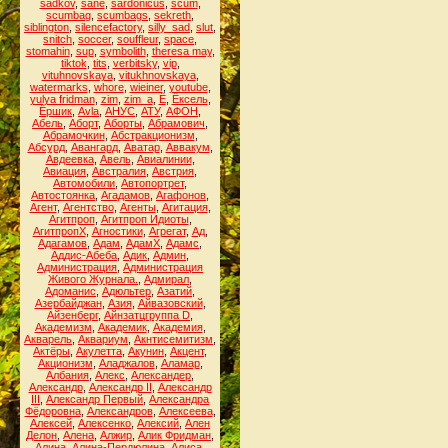
sadkov
,
sane
,
sardonicus
,
scum
,
scumbag
,
scumbags
,
sekreth
,
siblington
,
silencefactory
,
silly_sad
,
slut
,
snitch
,
soccer
,
souffleur
,
space
,
stomahin
,
sup
,
symbolith
,
theresa may
,
tiktok
,
tits
,
verbitsky
,
vip
,
vituhnovskaya
,
vitukhnovskaya
,
watermarks
,
whore
,
wieiner
,
youtube
,
yulya fridman
,
zim
,
zim_a
,
Ё
,
Ёксель
,
Ёршик
,
Аvla
,
АНУС
,
АТУ
,
АФОН
,
Абель
,
Аборт
,
Аборты
,
Абрамович
,
Абрамочкин
,
Абстракционизм
,
Абсурд
,
Авангард
,
Аватар
,
Аввакум
,
Авдеевка
,
Авель
,
Авиалинии
,
Авиация
,
Австралия
,
Австрия
,
Автомобили
,
Автопортрет
,
Автостоянка
,
Агадамов
,
Агафонов
,
Агент
,
Агентство
,
Агенты
,
Агитация
,
Агитпроп
,
Агитпроп Идиоты
,
АгитпропХ
,
Агностики
,
Агрегат
,
Ад
,
Адагамов
,
Адам
,
АдамХ
,
Адамс
,
Аддис-Абеба
,
Адик
,
Админ
,
Администрация
,
Администрация
Живого Журнала.
,
Адмирал
,
Адоманис
,
Адюльтер
,
Азатий
,
Азербайджан
,
Азия
,
Айвазовский
,
Айзенберг
,
Айнзатцгруппа D
,
Академизм
,
Академик
,
Академия
,
Акварель
,
Аквариум
,
Акнтисемитизм
,
Актёры
,
Акулетта
,
Акунин
,
Акцент
,
Акционизм
,
Аладжалов
,
Аламар
,
Албания
,
Алекс
,
Александер
,
Александр
,
Александр II
,
Александр
III
,
Александр Первый
,
Александра
Фёдоровна
,
Александров
,
Алексеева
,
Алексей
,
Алексенко
,
Алексий
,
Ален
Делон
,
Алена
,
Алжир
,
Алик Фридман
,
Алина
,
Алина-Пердюлина
,
Алиса
,