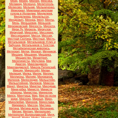
Меир
,
Мейер
,
Мейзер
,
Мексика
,
Меламид
,
Мелещук
,
Мелитополь
,
Мелихово
,
Мельник
,
Мельниченко
,
Мемориал
,
Мемориал жертвам
голода в Ирландии
,
Менделеев
,
Менделеева
,
Мендельсон
,
Мендкович
,
Менора
,
Мент
,
Менты
,
Мень
,
Меньшевик
,
Меньшов
,
Мережковский
,
Мерзость
,
Мерзота
,
Мери Лу
,
Меркель
,
Меркулов
,
Меркурий
,
Мерседес
,
Мессерер
,
Мессершмидт
,
Месси
,
Мессия
,
Местная Скотина
,
Местные
,
Месть
,
Метальников
,
Метальников Углич и
бабушка
,
Метальников о Толстом
,
Метафизическая живопись
,
Метеорит
,
Метки
,
Мехмат
,
Мечников
,
Мещане
,
Мещанин
,
Мещанка
,
Мещанство
,
Мизантроп
,
Мизогинисты
,
Мизулина
,
Мик
Джаггер
,
Микеланджело
,
МикеланджелоХ
,
Микола Питерский
,
Микоян
,
Микрософт
,
Милан
,
Милиция
,
Милка
,
Милле
,
Миллер
,
Миллионы
,
Милляр
,
Милованов
,
Милонов
,
Милосердие
,
Мильштейн
,
Мильштейнню
,
Милюков
,
Мимоза
,
Минет
,
Минетка
,
Минетки
,
Минздрав
,
Мини-юбка
,
Министр
,
Министр
обороны
,
Министры
,
Миннелли
,
Минск
,
Минтчица
,
Мир
,
Мир во всём
мире
,
Мирзоян
,
Мирные
,
Миро
,
Миролюбие
,
Миронов
,
Мирослава
,
Мирювисч
,
Миссон
,
Мистика
,
Митина
,
Митина-жопа
,
Митинаню
,
Митинг
,
Митрич
,
Митрополит
,
Митрополит Волоколамский
,
Митя
,
Митяй
,
Мифи
,
Мифы
,
Михаил