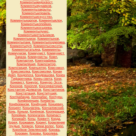
Комментыжидохвост
,
Комментыжуравков
,
Комментызакрыты
,
Комментыизраиль
,
Комментыискусство
,
Комментыкарпов
,
Комментыклон
,
Комментыкопейкин
,
Комментыкосырева
,
Комментылукес
,
Комментыметальников
,
Комментымои
,
Комментынов
,
Комментыпанк
,
Комментыподдержка
,
Комментыпуб
,
Комментысексоты
,
Комментытатьяна
,
Коммменты
,
Коммунизм
,
Коммунист
,
Коммунист.
Зараза
,
Коммунисты
,
Комп
,
Компартия
,
Компграфика
,
Компиляция
,
Композитор
,
Композиция
,
Компьютер
,
Комсомол
,
Комсомолка
,
Комсомолки
,
Конан
Дойл
,
Кондопога
,
Кондрашова
,
Конец
Тифаретника
,
Конец света
,
Кони
,
Конквест
,
Конкурс
,
Конкурс-Эссе
,
Кононов
,
Конопля
,
Консерватория
,
Константин Долматов
,
Константинов
,
Констатация
,
Конституция
,
Контрабанда
,
Контрабас
,
Контуры
,
Конференции
,
Конфеты
,
Конформизм
,
Конфуций
,
Концевич
,
Концерт
,
Концлагерь
,
Кончаловский
,
Конь
,
Коньки
,
Конёнков
,
Кооперация
,
Копейкин
,
Копенгаген
,
Копипаст
,
Копирайт
,
Копы
,
Корветт
,
Корда
,
Корея
,
Коржавин
,
Коринт
,
Кормление
грудью
,
Кормон
,
Корни волос
,
Коро
,
Коробков-Землянский
,
Корова
,
Коровин
,
Коровы
,
Королева
,