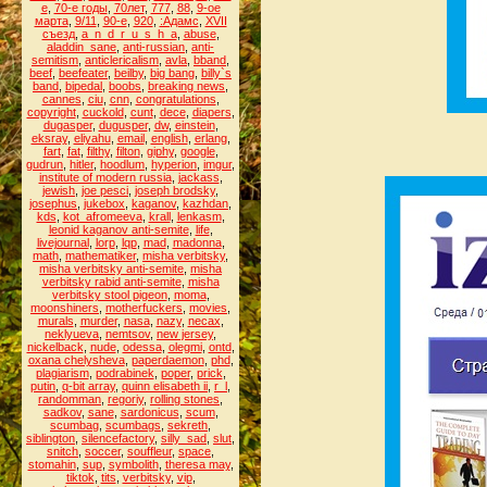
е
,
70-е годы
,
70лет
,
777
,
88
,
9-ое
марта
,
9/11
,
90-е
,
920
,
:Адамс
,
XVII
съезд
,
a_n_d_r_u_s_h_a
,
abuse
,
aladdin_sane
,
anti-russian
,
anti-
semitism
,
anticlericalism
,
avla
,
bband
,
beef
,
beefeater
,
beilby
,
big bang
,
billy`s
band
,
bipedal
,
boobs
,
breaking news
,
cannes
,
ciu
,
cnn
,
congratulations
,
copyright
,
cuckold
,
cunt
,
dece
,
diapers
,
dugasper
,
dugusper
,
dw
,
einstein
,
eksray
,
eliyahu
,
email
,
english
,
erlang
,
fart
,
fat
,
filthy
,
filton
,
giphy
,
google
,
gudrun
,
hitler
,
hoodlum
,
hyperion
,
imgur
,
institute of modern russia
,
jackass
,
jewish
,
joe pesci
,
joseph brodsky
,
josephus
,
jukebox
,
kaganov
,
kazhdan
,
kds
,
kot_afromeeva
,
krall
,
lenkasm
,
leonid kaganov anti-semite
,
life
,
livejournal
,
lorp
,
lqp
,
mad
,
madonna
,
math
,
mathematiker
,
misha verbitsky
,
misha verbitsky anti-semite
,
misha
verbitsky rabid anti-semite
,
misha
verbitsky stool pigeon
,
moma
,
moonshiners
,
motherfuckers
,
movies
,
murals
,
murder
,
nasa
,
nazy
,
necax
,
neklyueva
,
nemtsov
,
new jersey
,
nickelback
,
nude
,
odessa
,
olegmi
,
ontd
,
oxana chelysheva
,
paperdaemon
,
phd
,
plagiarism
,
podrabinek
,
poper
,
prick
,
putin
,
q-bit array
,
quinn elisabeth ii
,
r_l
,
randomman
,
regoriy
,
rolling stones
,
sadkov
,
sane
,
sardonicus
,
scum
,
scumbag
,
scumbags
,
sekreth
,
siblington
,
silencefactory
,
silly_sad
,
slut
,
snitch
,
soccer
,
souffleur
,
space
,
stomahin
,
sup
,
symbolith
,
theresa may
,
tiktok
,
tits
,
verbitsky
,
vip
,