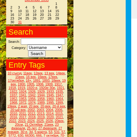
December 2035
1
2
3
4
5
6
7
8
9
10
11
12
13
14
15
16
17
18
19
20
21
22
23
24
25
26
27
28
29
30
31
Search
Search:
Category:
Entry Tags
10 съезд
,
11век
,
12век
,
13 век
,
14век
,
15век
,
16 век
,
16век
,
17век
,
17октября
,
18+
,
1891
,
1893
,
18век
,
19
век
,
1900
,
1905
,
1906
,
1909
,
1917
,
1918
,
1919
,
1920-е
,
1920е-30е
,
1921
,
1922
,
1924
,
1926
,
1929
,
1933
,
1935
,
1937
,
1941
,
1942
,
1944
,
1945
,
1947
,
1952
,
1953
,
1956
,
1958
,
1960
,
1964
,
1968
,
1972
,
1974
,
1989
,
1995
,
1999
,
19век
,
2 мая
,
20 век
,
20-век
,
20-й век
,
20-ый век
,
2002
,
2003
,
2004
,
2006
,
2010
,
2011
,
2012
,
2013
,
2014
,
2015
,
2016
,
2017
,
2018
,
2019
,
2020
,
2021
,
2022
,
2023
,
2024
,
2025
,
2026
,
20век
,
20см
,
21 Октября
,
21век
,
23
февраля
,
25 лет
,
27 февраля
,
27
января
,
30-е
,
3d
,
5 марта
,
53
,
531
,
57
,
5772
,
630
,
66300
,
666
,
7 октября
,
70-