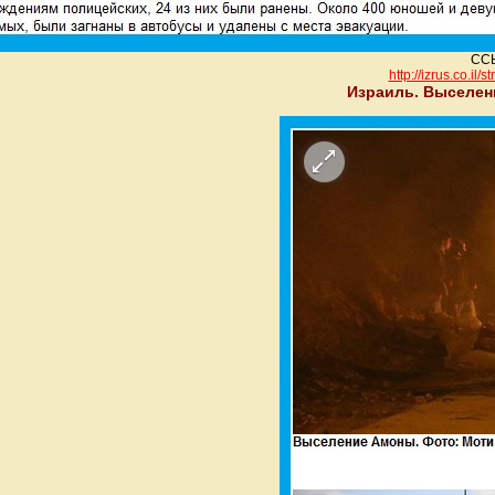
ССЫ
http://izrus.co.il/s
Израиль. Выселен