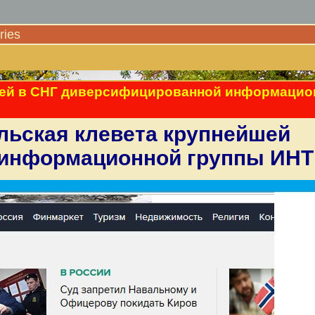
ies
йшей в СНГ диверсифицированной информацио
льская клевета крупнейшей
 информационной группы ИН