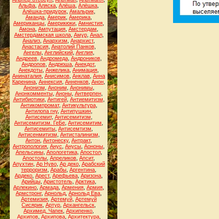
Альфа
,
Аляска
,
Алёша
,
Алёшка
,
Алёшка-придурок
,
Амальрик
,
Аманда
,
Америк
,
Америка
,
Американцы
,
Америкюки
,
Амнистия
,
Амона
,
Ампутация
,
Амстердам
,
Амстердамская школа
,
Амур
,
Анал
,
Анализ
,
Анархизм
,
Анархист
,
Анастасия
,
Анатолий Панков
,
Ангелы
,
Английский
,
Англия
,
Андреев
,
Андромеда
,
Андроников
,
Андропов
,
Андрюша
,
Анекдот
,
Анекдоты
,
Анжелика
,
Анимация
,
Анинаталия
,
Анисимов
,
Анклав
,
Анна
Каренина
,
Аннексия
,
Анненков
,
Анон
,
Анонизм
,
Аноним
,
Анонимы
,
Анонкомменты
,
Аноны
,
Антверпен
,
Антибиотики
,
Антигей
,
Антиемитизм
,
Антикомпромат
,
Антикультура
,
Антилопа гну
,
Антипушкин
,
Антисемит
,
Антисемитизм
,
Антисемитизм. ГеБе
,
Антисемитим
,
Антисемиты
,
Антисемтизм
,
Антисенмитизм
,
Антисталинизм
,
Антон
,
Антонеску
,
Антракт
,
Антропология
,
Анус
,
Анусы
,
Аононы
,
Апельсины
,
Апологетика
,
Апостол
,
Апостолы
,
Апреликов
,
Апсит
,
Апухтин
,
Ар Нуво
,
Ар деко
,
Арабский
терроризм
,
Арабы
,
Аргентина
,
Ардеко
,
Арест
,
Арефьева
,
Аризона
,
Арийцы
,
Аристотель
,
Арктика
,
Арлекино
,
Армада
,
Армения
,
Армия
,
Армстронг
,
Арнольд
,
Арнольд Ева
,
Артемизия
,
Артемуй
,
Артемуй
Сисярик
,
Артур
,
Архангельск
,
Архимед. Чапек
,
Архипенко
,
Архипов
,
Архипова
,
Архитектура
,