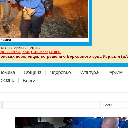
ЛКА на оригинал скрина:
co.il/articles/0,7
340,L-4916373,00.html
врейских поселенцев по решению Верховного суда Израиля (БА