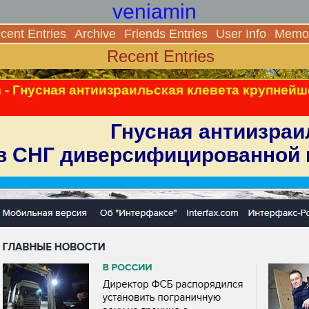
veniamin
cent Entries
Archive
Friends Entries
User Info
Memor
Recent Entries
m
- Гнусная антиизраильская клевета крупне
Гнусная антиизраи
в СНГ диверсифицированной