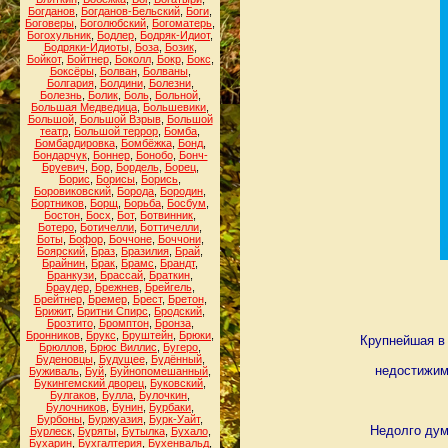
Богданов
,
Богданов-Бельский
,
Боги
,
Боговеры
,
Боголюбский
,
Богоматерь
,
Богохульник
,
Бодлер
,
Бодряк-Идиот
,
Бодряки-Идиоты
,
Боза
,
Бозик
,
Бойкот
,
Бойтнер
,
Боколл
,
Бокр
,
Бокс
,
Боксёры
,
Болван
,
Болваны
,
Болгария
,
Болдини
,
Болезни
,
Болезнь
,
Болик
,
Боль
,
Больной
,
Большая Медведица
,
Большевики
,
Большой
,
Большой Взрыв
,
Большой
театр
,
Большой террор
,
Бомба
,
Бомбардировка
,
Бомбёжка
,
Бонд
,
Бондарчук
,
Боннер
,
Бонобо
,
Бонч-
Бруевич
,
Бор
,
Бордель
,
Борец
,
Борис
,
Борисы
,
Борись
,
Боровиковский
,
Борода
,
Бородин
,
Бортников
,
Борщ
,
Борьба
,
Босбум
,
Бостон
,
Босх
,
Бот
,
Ботвинник
,
Ботеро
,
Ботичелли
,
Боттичелли
,
Боты
,
Бофор
,
Боччоне
,
Боччони
,
Боярский
,
Браз
,
Бразилия
,
Брай
,
Брайнин
,
Брак
,
Брамс
,
Брандт
,
Бранкузи
,
Брассай
,
Браткин
,
Браудер
,
Брежнев
,
Брейгель
,
Брейтнер
,
Бремер
,
Брест
,
Бретон
,
Брижит
,
Бритни Спирс
,
Бродский
,
Брозтито
,
Бромптон
,
Бронза
,
Бронников
,
Брукс
,
Бруштейн
,
Брюки
,
Крупнейшая в
Брюллов
,
Брюс Виллис
,
Бугеро
,
Буденовцы
,
Будущее
,
Будённый
,
недостижиму
Буживаль
,
Буй
,
Буйнопомешанный
,
Букингемский дворец
,
Буковский
,
Булгаков
,
Булла
,
Булочкин
,
Булочников
,
Бунин
,
Бурбаки
,
Бурбоны
,
Буржуазия
,
Бурк-Уайт
,
Недолго дум
Бурлеск
,
Буряты
,
Бутылка
,
Бухало
,
Бухарин
,
Бухгалтерия
,
Бухенвальд
,