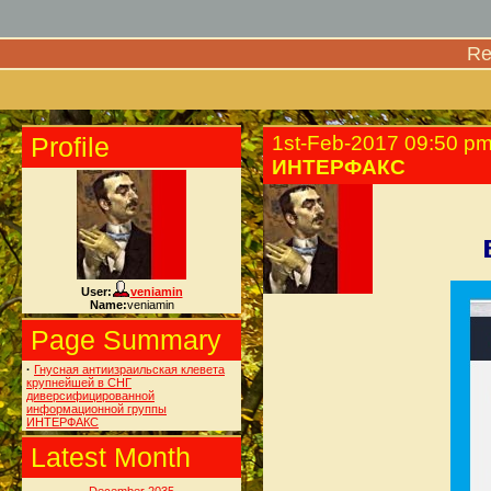
Re
Profile
1st-Feb-2017 09:50 p
ИНТЕРФАКС
User:
veniamin
Name:
veniamin
Page Summary
·
Гнусная антиизраильская клевета
крупнейшей в СНГ
диверсифицированной
информационной группы
ИНТЕРФАКС
Latest Month