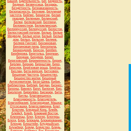
Башня
,
Бдительность
,
Бег
,
Бедность
,
Бедные
,
Безвкусица
,
Бездарь
,
Бездетность
,
Безнаказанность
,
Безопасность
,
Безумие
,
Безумная
частота
,
Бейлис
,
Бекингэм
,
Белая
гвардия
,
Беленкин
,
Белинский
,
Белки
,
Белковский
,
Беллини
,
Беломестнов
,
Беломлинская
,
Белорруссия
,
Белоруссия
,
Белосток
,
Белостокский погром
,
Белые
,
Белые
Медведи
,
Белые ночи
,
Белый
,
Белый
дом
,
Белых
,
Бельгия
,
Беляев
,
Беляев-Гинтовт
,
Бензиновая
,
Бензиновая пила
,
Бензопила
,
Бенкендорф
,
Бенсон
,
Бербер
,
Берберова
,
Берггольц
,
Бергман
,
Бердник
,
Бердяев
,
Берег
,
Березовский
,
Беременность
,
Берия
,
Берлин
,
Бернар
,
Бернштам
,
Беро
,
Берсерк
,
Берёзовая роща
,
Берёзы
,
Беслан
,
Бета-версия
,
Бетховен
,
Бешеная Частота
,
Бешенство
,
Бешенство матки
,
Бешеный
Антисемитизм
,
Беэр-Шева
,
Бибик
,
Библиотека
,
Библия
,
Бигдан
,
Бизнес
,
Бизоны
,
Бикнел
,
Билл
,
Билогия
,
Био
,
Биология
,
Бирюлёво
,
Бисмарк
,
Бита
,
Битлы
,
Благовещенск
,
Благодарность
,
Благодетель
,
Благообразие
,
Благородная. Машка-
Отсосашка
,
Благославенна
,
Блат
,
Блатняк
,
Бледный Конь
,
Блейк
,
БлейкХ
,
Блеф
,
Ближний Восток
,
Близнецы
,
Блог
,
Блогер
,
Блогеры
,
Блоги
,
Блок
,
Блокада
,
Блокирование
,
Блонди
,
Блоштейн
,
Блудныйсын
,
Блумберг
,
Бляди
,
Блядство
,
Блядь
,
Бляткин
,
Бобёжка
,
Бог
,
Богатыри
,