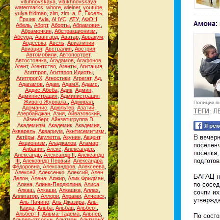
vituhnovskaya
,
vitukhnovskaya
,
watermarks
,
whore
,
wieiner
,
youtube
,
yulya fridman
,
zim
,
zim_a
,
Ё
,
Ёксель
,
Ёршик
,
Аvla
,
АНУС
,
АТУ
,
АФОН
,
Абель
,
Аборт
,
Аборты
,
Абрамович
,
Абрамочкин
,
Абстракционизм
,
Абсурд
,
Авангард
,
Аватар
,
Аввакум
,
Авдеевка
,
Авель
,
Авиалинии
,
Авиация
,
Австралия
,
Австрия
,
Автомобили
,
Автопортрет
,
Автостоянка
,
Агадамов
,
Агафонов
,
Агент
,
Агентство
,
Агенты
,
Агитация
,
Агитпроп
,
Агитпроп Идиоты
,
АгитпропХ
,
Агностики
,
Агрегат
,
Ад
,
Адагамов
,
Адам
,
АдамХ
,
Адамс
,
Аддис-Абеба
,
Адик
,
Админ
,
Администрация
,
Администрация
Живого Журнала.
,
Адмирал
,
Адоманис
,
Адюльтер
,
Азатий
,
Азербайджан
,
Азия
,
Айвазовский
,
Айзенберг
,
Айнзатцгруппа D
,
Академизм
,
Академик
,
Академия
,
Акварель
,
Аквариум
,
Акнтисемитизм
,
Актёры
,
Акулетта
,
Акунин
,
Акцент
,
Акционизм
,
Аладжалов
,
Аламар
,
Албания
,
Алекс
,
Александер
,
Александр
,
Александр II
,
Александр
III
,
Александр Первый
,
Александра
Фёдоровна
,
Александров
,
Алексеева
,
Алексей
,
Алексенко
,
Алексий
,
Ален
Делон
,
Алена
,
Алжир
,
Алик Фридман
,
Алина
,
Алина-Пердюлина
,
Алиса
,
Алкаш
,
Алкаши
,
Алкашка
,
Аллах
,
Аллигатор
,
Аллори
,
Алрами
,
Алчевск
,
Аль Пачино
,
Аль-Джазира
,
Аль-
Каида
,
Альба
,
Альбац
,
Альберт
,
Альберт I
,
Альма-Тадема
,
Альпер
,
Альпер-отсосун
,
Альтман
,
АльтманХ
,