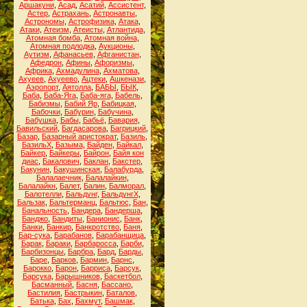
Аршакуни
,
Асад
,
Асатий
,
Ассистент
,
Астер
,
Астрахань
,
Астронавты
,
Астрономы
,
Астрофизика
,
Атака
,
Атаки
,
Атеизм
,
Атеисты
,
Атлантида
,
Атомная бомба
,
Атомная война
,
Атомная подлодка
,
Аукционы
,
Аутизм
,
Афанасьев
,
Афганистан
,
Афедрон
,
Афины
,
Афоризмы
,
Африка
,
Ахмадулина
,
Ахматова
,
Ахуеев
,
Ахуеево
,
Ацтеки
,
Ашкенази
,
Аэропорт
,
Аятолла
,
БАБЫ
,
БЫК
,
Баба
,
Баба-Яга
,
Баба-яга
,
Бабель
,
Бабизмы
,
Бабий Яр
,
Бабицкая
,
Бабочки
,
Бабурин
,
Бабучина
,
Бабушка
,
Бабы
,
Бабьё
,
Бавария
,
Бавильский
,
Багдасарова
,
Багрицкий
,
Базар
,
Базарный аристократ
,
Базиль
,
БазильХ
,
Базыма
,
Байден
,
Байкал
,
Байкер
,
Байкеры
,
Байрон
,
Байя кон
диас
,
Бакалович
,
Баклан
,
Бакстер
,
Бакунин
,
Бакушинская
,
Балабурда
,
Балалаечник
,
Балалайкин
,
Балалайкн
,
Балет
,
Балин
,
Балморал
,
Балотелли
,
Бальдунг
,
БальдунгХ
,
Бальзак
,
Бальтерманц
,
Бальтюс
,
Бан
,
Банальность
,
Бандера
,
Бандерша
,
Банджо
,
Бандиты
,
Банионис
,
Банк
,
Банки
,
Банкир
,
Банкротство
,
Баня
,
Бар-сука
,
Барабанов
,
Барабанщица
,
Барак
,
Бараки
,
Барбаросса
,
Барби
,
Барбизонцы
,
Барбра
,
Бард
,
Барды
,
Баре
,
Барков
,
Бармин
,
Барнс
,
Барокко
,
Барон
,
Барриса
,
Барсук
,
Барсука
,
Барышников
,
Баскетбол
,
Басманный
,
Басня
,
Бассано
,
Бастилия
,
Бастрыкин
,
Баталов
,
Батька
,
Бах
,
Бахмут
,
Башмак
,