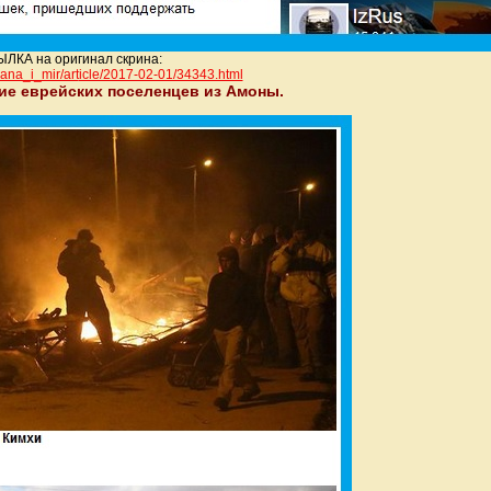
ЛКА на оригинал скрина:
trana_i_mir/art
icle/2017-02-01/34343.html
ие еврейских поселенцев из Амоны.