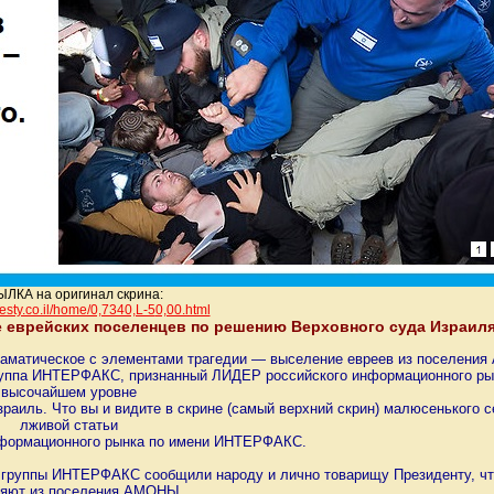
ЛКА на оригинал скрина:
esty.co.il/home/0,7340,L-5
0,00.html
е еврейских поселенцев по решению Верховного суда Израиля
драматическое с элементами трагедии — выселение евреев из поселени
ппа ИНТЕРФАКС, признанный ЛИДЕР российского информационного рынк
высочайшем уровне
аиль. Что вы и видите в скрине (самый верхний скрин) малюсенького се
лживой статьи
формационного рынка по имени ИНТЕРФАКС.
уппы ИНТЕРФАКС сообщили народу и лично товарищу Президенту, что
яют из поселения АМОНЫ