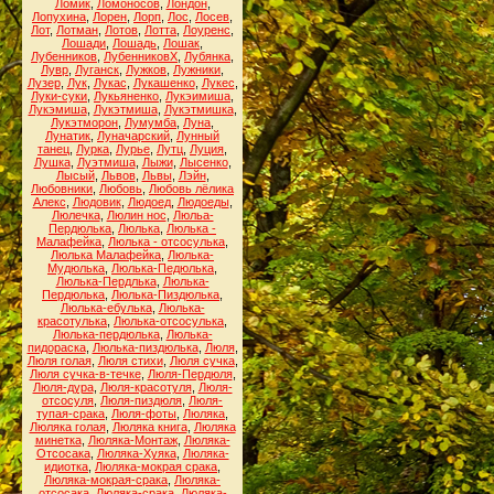
Ломик
,
Ломоносов
,
Лондон
,
Лопухина
,
Лорен
,
Лорп
,
Лос
,
Лосев
,
Лот
,
Лотман
,
Лотов
,
Лотта
,
Лоуренс
,
Лошади
,
Лошадь
,
Лошак
,
Лубенников
,
ЛубенниковХ
,
Лубянка
,
Лувр
,
Луганск
,
Лужков
,
Лужники
,
Лузер
,
Лук
,
Лукас
,
Лукашенко
,
Лукес
,
Луки-суки
,
Лукьяненко
,
Лукэимиша
,
Лукэмиша
,
Лукэтмиша
,
Лукэтмишка
,
Лукэтморон
,
Лумумба
,
Луна
,
Лунатик
,
Луначарский
,
Лунный
танец
,
Лурка
,
Лурье
,
Лутц
,
Луция
,
Лушка
,
Луэтмиша
,
Лыжи
,
Лысенко
,
Лысый
,
Львов
,
Львы
,
Лэйн
,
Любовники
,
Любовь
,
Любовь лёлика
Алекс
,
Людовик
,
Людоед
,
Людоеды
,
Люлечка
,
Люлин нос
,
Люльа-
Пердюлька
,
Люлька
,
Люлька -
Малафейка
,
Люлька - отсосулька
,
Люлька Малафейка
,
Люлька-
Мудюлька
,
Люлька-Педюлька
,
Люлька-Пердлька
,
Люлька-
Пердюлька
,
Люлька-Пиздюлька
,
Люлька-ебулька
,
Люлька-
красотулька
,
Люлька-отсосулька
,
Люлька-пердюлька
,
Люлька-
пидораска
,
Люлька-пиздюлька
,
Люля
,
Люля голая
,
Люля стихи
,
Люля сучка
,
Люля сучка-в-течке
,
Люля-Пердюля
,
Люля-дура
,
Люля-красотуля
,
Люля-
отсосуля
,
Люля-пиздюля
,
Люля-
тупая-срака
,
Люля-фоты
,
Люляка
,
Люляка голая
,
Люляка книга
,
Люляка
минетка
,
Люляка-Монтаж
,
Люляка-
Отсосака
,
Люляка-Хуяка
,
Люляка-
идиотка
,
Люляка-мокрая срака
,
Люляка-мокрая-срака
,
Люляка-
отсосака
,
Люляка-срака
,
Люляка-