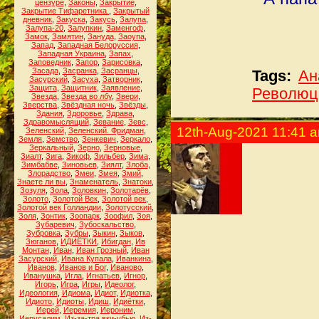
цензуре
,
Законы
,
Закрытие
,
Закрытие Тифаретника.
,
Закрытый
дневник
,
Закуска
,
Закусь
,
Залупа
,
Залупа-20
,
Залупкин
,
Заменгоф
,
Замок
,
Замятин
,
Зануда
,
Заоупа
,
Запад
,
Западная Белоруссия
,
Западная Украина
,
Запах
,
Заповедник
,
Запор
,
Зарисовка
,
Засада
,
Засранка
,
Засранцы
,
Tags:
Ан
Засурский
,
Засуха
,
Затворник
,
Защита
,
Защитник
,
Заявление
,
Революц
Звезда
,
Звезда во лбу
,
Звери
,
Зверства
,
Звёздная ночь
,
Звёзды
,
Здания
,
Здоровье
,
Здрава
,
Здравомыслящий
,
Зевание
,
Зевс
,
12th-Aug-2021 11:41 
Зеленский
,
Зеленский. Фридман
,
Земля
,
Земство
,
Зенкевич
,
Зеркало
,
Зеркальный
,
Зерно
,
Зерновые
,
Зиалт
,
Зига
,
Зикоф
,
Зильбер
,
Зима
,
Зимбабве
,
Зиновьев
,
Зиялт
,
Злоба
,
Злорадство
,
Змеи
,
Змея
,
Змий
,
Знаете ли вы
,
Знаменатель
,
Знатоки
,
Зозуля
,
Зола
,
Золовкин
,
Золотарёв
,
Золото
,
Золотой Век
,
Золотой век
,
Золотой век Голландии
,
Золотусский
,
Золя
,
Зонтик
,
Зоопарк
,
Зоофил
,
Зоя
,
Зубаревич
,
Зубоскальство
,
Зубровка
,
Зубры
,
Зыкин
,
Зыков
,
Зюганов
,
ИДИЁТКИ
,
Ибигдан
,
Ив
Монтан
,
Иван
,
Иван Грозный
,
Иван
Засурский
,
Ивана Купала
,
Иванкина
,
Иванов
,
Иванов и Бог
,
Иваново
,
Иванушка
,
Игла
,
Игнатьев
,
Игнор
,
Игорь
,
Игра
,
Игры
,
Идеолог
,
Идеология
,
Идиома
,
Идиот
,
Идиотка
,
Идиото
,
Идиоты
,
Идиш
,
Идиётки
,
Иерей
,
Иеремия
,
Иероним
,
Иерусалим
,
Из-за-тра вки-убью
,
Из-