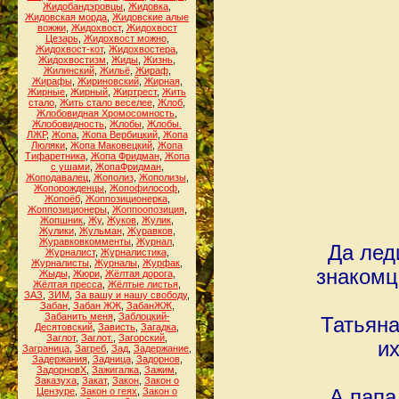
Жидобандэровцы
,
Жидовка
,
Жидовская морда
,
Жидовские алые
вожжи
,
Жидохвост
,
Жидохвост
Цезарь
,
Жидохвост можно
,
Жидохвост-кот
,
Жидохвостера
,
Жидохвостизм
,
Жиды
,
Жизнь
,
Жилинский
,
Жильё
,
Жираф
,
Жирафы
,
Жириновский
,
Жирная
,
Жирные
,
Жирный
,
Жиртрест
,
Жить
стало
,
Жить стало веселее
,
Жлоб
,
Жлобовидная Хромосомность
,
Жлобовидность
,
Жлобы
,
Жлобы.
ЛЖР
,
Жопа
,
Жопа Вербицкий
,
Жопа
Люляки
,
Жопа Маковецкий
,
Жопа
Тифаретника
,
Жопа Фридман
,
Жопа
с ушами
,
ЖопаФридман
,
Жоподавалец
,
Жополиз
,
Жополизы
,
Жопорожденцы
,
Жопофилософ
,
Жопоёб
,
Жоппозиционерка
,
Жоппозиционеры
,
Жоппоопозиция
,
Жопшник
,
Жу
,
Жуков
,
Жулик
,
Жулики
,
Жульман
,
Журавков
,
Журавковкомменты
,
Журнал
,
Да лед
Журналист
,
Журналистика
,
Журналисты
,
Журналы
,
Журфак
,
знакомц
Жыды
,
Жюри
,
Жёлтая дорога
,
Жёлтая пресса
,
Жёлтые листья
,
ЗАЗ
,
ЗИМ
,
За вашу и нашу свободу
,
Забан
,
Забан ЖЖ
,
ЗабанЖЖ
,
Забанить меня
,
Заблоцкий-
Татьяна
Десятовский
,
Зависть
,
Загадка
,
Заглот
,
Заглот.
,
Загорский
,
и
Заграница
,
Загреб
,
Зад
,
Задержание
,
Задержания
,
Задница
,
Задорнов
,
ЗадорновХ
,
Зажигалка
,
Зажим
,
Заказуха
,
Закат
,
Закон
,
Закон о
Цензуре
,
Закон о геях
,
Закон о
А папа