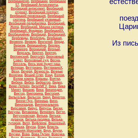
естеств
Вербицкиеню
,
Вербицкий
,
Вербицкий
57
,
Вербицкий Антисемиты
,
Вербицкий антисемит
,
Вербицкий
откроет
,
Вербицкий портрет
,
Вербицкий провокация
,
Вербицкий
поез
скотина
,
Вербицкий уязвимый
,
Вербицкий-педофиляка
,
Вербицкий.
Цариц
Жопа
,
Вербицкий. Мишка скотина
,
Вербицкий. Фридман
,
ВербицкийХ
,
Вербицкийню
,
Вербицкй
,
Вербицкмй
,
Верблюды
,
Верблядь
,
Вербцкая
,
Из пись
Вервеер
,
Вервир
,
Вергилий
,
Верди
,
Веризм
,
Верицкийню
,
Верлен
,
Вермеер
,
Верницкий
,
Верный
,
Версаль
,
Вертеп
,
Вертер
,
Вертинский
,
Вертолёт
,
Верховный
Совет
,
Верховный суд
,
Весна
,
Вессель
,
Весь мир будет наш
,
Ветеран
,
Веттриано
,
ВеттрианоХ
,
Вехи
,
Вечеря
,
Вечность
,
Вечные
Вонючки
,
Вещий Олег
,
Взад
,
Взлом
,
Взлом компа
,
Взрывы
,
Взятки
,
Вибеке
,
Вибер
,
Вибратор
,
Видео
,
Виже-Лебрён
,
ВизитМГУ
,
Вика
,
Вика
Минет
,
Виканю
,
Вики
,
Википедия
,
Виктор
,
Викторина
,
Виктория
,
Вильгельм
,
Вильсон
,
Винд
,
Винегра
,
Винни-Пух
,
Винница
,
Вино
,
Виноградов
,
Винтерхальтер
,
Вирсавия
,
Вирус
,
Вирусы
,
Виски
,
Висуны
,
Витамины
,
Виткевич
,
Витте
,
Витухновская
,
Витька
,
Витька-
дурачок
,
Витька-пиздяка
,
Витька-
тупарик
,
Витя
,
Вифлеем
,
Вишневый
,
Виька
,
Вкусы
,
Влад
,
Власть
,
Внешняя Монголия
,
Внук
,
Внуки
,
Внучки
,
Вова
,
Вова Путин
,
Вовочка
,
Вода
,
Водевиль
,
Водка
,
Водород
,