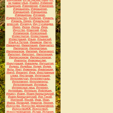
за-травки-убью
,
Изабел
,
Избиение
младенцев
,
Извержение
,
Извинение
,
Извращенец
,
Извращение
,
Извращения
,
Извращенка
,
Извращенцы
,
Изгнание
,
Издевательство
,
Изобилие
,
Израиль
,
Израиль. Евреи
,
Израильская
агрессия
,
Изумруд
,
Ииу Сусираджа
,
Икинс
,
Икона
,
Иконы
,
Икра
,
Икусство
,
Иланский
,
Илия
,
Илларионов
,
Иллюзорный
,
Иллюстратор
,
Иллюстрации
,
Иллюстрация
,
Ильин
,
Ильинский
,
Ильф и Петров
,
Имажизм
,
Имгур
,
Иммануил
,
Иммиграция
,
Иммунитет
,
Император
,
Императрица
,
Империализм
,
Империя
,
Импичмент
,
Импотент
,
Импотент.
,
Импотенция
,
Импресионизм
,
Импрессионизм
,
Инагенты
,
Инакомыслие
,
Инаугурация
,
Инвалиды
,
Ингушетия
,
Индеец
,
Индейцы
,
Индия
,
Индия.
Фоты
,
Инет
,
Инженеры
,
Инквизиция
,
Инкуб
,
Иноагент
,
Инок
,
Иностранные
слова
,
Инстаграм
,
Интеграция
,
Интеллектуал
,
Интеллектуалы
,
Интеллигент
,
Интеллигенты
,
Интеллигенция
,
Интервью
,
Интересные лица
,
Интернет
,
Интерфакс
,
Интерьер
,
Инфляция
,
Инцест
,
Иоанн
,
Иоанн Кронштадский
,
Иоанн Кронштадтский
,
Ион Тихий
,
Ионтихий
,
Иосиф
,
Ирак
,
Иран
,
Ирина
,
Ирландия
,
Ирматов
,
Ирония
,
Искусство
,
Искусство декоративное
,
ИскусствоЖЖ
,
ИскусствоХ
,
Искусствоведение
,
Ислам
,
Испания
,