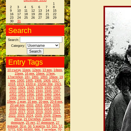
December 2035
1
2
3
4
5
6
7
8
9
10
11
12
13
14
15
16
17
18
19
20
21
22
23
24
25
26
27
28
29
30
31
Search
Search:
Category:
Entry Tags
10 съезд
,
11век
,
12век
,
13 век
,
14век
,
15век
,
16 век
,
16век
,
17век
,
17октября
,
18+
,
1891
,
1893
,
18век
,
19
век
,
1900
,
1905
,
1906
,
1909
,
1917
,
1918
,
1919
,
1920-е
,
1920е-30е
,
1921
,
1922
,
1924
,
1926
,
1929
,
1933
,
1935
,
1937
,
1941
,
1942
,
1944
,
1945
,
1947
,
1952
,
1953
,
1956
,
1958
,
1960
,
1964
,
1968
,
1972
,
1974
,
1989
,
1995
,
1999
,
19век
,
2 мая
,
20 век
,
20-век
,
20-й век
,
20-ый век
,
2002
,
2003
,
2004
,
2006
,
2010
,
2011
,
2012
,
2013
,
2014
,
2015
,
2016
,
2017
,
2018
,
2019
,
2020
,
2021
,
2022
,
2023
,
2024
,
2025
,
2026
,
20век
,
20см
,
21 Октября
,
21век
,
23
февраля
,
25 лет
,
27 февраля
,
27
января
,
30-е
,
3d
,
5 марта
,
53
,
531
,
57
,
5772
,
630
,
66300
,
666
,
7 октября
,
70-