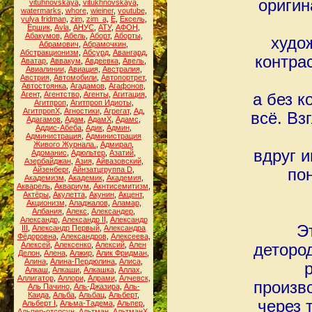
оригин
vituhnovskaya
,
vitukhnovskaya
,
watermarks
,
whore
,
wieiner
,
youtube
,
yulya fridman
,
zim
,
zim_a
,
Ё
,
Ёксель
,
Ёршик
,
Аvla
,
АНУС
,
АТУ
,
АФОН
,
Абакумов
,
Абель
,
Аборт
,
Аборты
,
худож
Абрамович
,
Абрамочкин
,
Абстракционизм
,
Абсурд
,
Авангард
,
контрас
Аватар
,
Аввакум
,
Авдеевка
,
Авель
,
Авиалинии
,
Авиация
,
Австралия
,
Австрия
,
Автомобили
,
Автопортрет
,
Автостоянка
,
Агадамов
,
Агафонов
,
Агент
,
Агентство
,
Агенты
,
Агитация
,
а без к
Агитпроп
,
Агитпроп Идиоты
,
АгитпропХ
,
Агностики
,
Агрегат
,
Ад
,
всё. Вз
Адагамов
,
Адам
,
АдамХ
,
Адамс
,
Аддис-Абеба
,
Адик
,
Админ
,
Администрация
,
Администрация
Живого Журнала.
,
Адмирал
,
вдруг 
Адоманис
,
Адюльтер
,
Азатий
,
Азербайджан
,
Азия
,
Айвазовский
,
Айзенберг
,
Айнзатцгруппа D
,
по
Академизм
,
Академик
,
Академия
,
Акварель
,
Аквариум
,
Акнтисемитизм
,
Актёры
,
Акулетта
,
Акунин
,
Акцент
,
Акционизм
,
Аладжалов
,
Аламар
,
Албания
,
Алекс
,
Александер
,
Александр
,
Александр II
,
Александр
Э
III
,
Александр Первый
,
Александра
Фёдоровна
,
Александров
,
Алексеева
,
Алексей
,
Алексенко
,
Алексий
,
Ален
деторо
Делон
,
Алена
,
Алжир
,
Алик Фридман
,
Алина
,
Алина-Пердюлина
,
Алиса
,
Алкаш
,
Алкаши
,
Алкашка
,
Аллах
,
Аллигатор
,
Аллори
,
Алрами
,
Алчевск
,
произв
Аль Пачино
,
Аль-Джазира
,
Аль-
Каида
,
Альба
,
Альбац
,
Альберт
,
через 
Альберт I
,
Альма-Тадема
,
Альпер
,
Альпер-отсосун
,
Альтман
,
АльтманХ
,