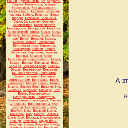
Башня
,
Бдительность
,
Бег
,
Бедность
,
Бедные
,
Безвкусица
,
Бездарь
,
Бездетность
,
Безнаказанность
,
Безопасность
,
Безумие
,
Безумная
частота
,
Бейлис
,
Бекингэм
,
Белая
гвардия
,
Беленкин
,
Белинский
,
Белки
,
Белковский
,
Беллини
,
Беломестнов
,
Беломлинская
,
Белорруссия
,
Белоруссия
,
Белосток
,
Белостокский погром
,
Белые
,
Белые
Медведи
,
Белые ночи
,
Белый
,
Белый
дом
,
Белых
,
Бельгия
,
Беляев
,
Беляев-Гинтовт
,
Бензиновая
,
Бензиновая пила
,
Бензопила
,
Бенкендорф
,
Бенсон
,
Бербер
,
Берберова
,
Берггольц
,
Бергман
,
Бердник
,
Бердяев
,
Берег
,
Березовский
,
Беременность
,
Берия
,
Берлин
,
Бернар
,
Бернштам
,
Беро
,
Берсерк
,
Берёзовая роща
,
Берёзы
,
Беслан
,
Бета-версия
,
Бетховен
,
Бешеная Частота
,
Бешенство
,
Бешенство матки
,
Бешеный
А э
Антисемитизм
,
Беэр-Шева
,
Бибик
,
Библиотека
,
Библия
,
Бигдан
,
Бизнес
,
Бизоны
,
Бикнел
,
Билл
,
Билогия
,
Био
,
Биология
,
Бирюлёво
,
Бисмарк
,
Бита
,
Битлы
,
Благовещенск
,
в
Благодарность
,
Благодетель
,
Благообразие
,
Благородная. Машка-
Отсосашка
,
Благославенна
,
Блат
,
Блатняк
,
Бледный Конь
,
Блейк
,
БлейкХ
,
Блеф
,
Ближний Восток
,
Близнецы
,
Блог
,
Блогер
,
Блогеры
,
Блоги
,
Блок
,
Блокада
,
Блокирование
,
Блонди
,
Блоштейн
,
Блудныйсын
,
Блумберг
,
Бляди
,
Блядство
,
Блядь
,
Бляткин
,
Бобёжка
,
Бог
,
Богатыри
,