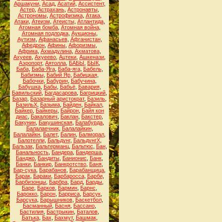
Аршакуни
,
Асад
,
Асатий
,
Ассистент
,
Астер
,
Астрахань
,
Астронавты
,
Астрономы
,
Астрофизика
,
Атака
,
Атаки
,
Атеизм
,
Атеисты
,
Атлантида
,
Атомная бомба
,
Атомная война
,
Атомная подлодка
,
Аукционы
,
Аутизм
,
Афанасьев
,
Афганистан
,
Афедрон
,
Афины
,
Афоризмы
,
Африка
,
Ахмадулина
,
Ахматова
,
Ахуеев
,
Ахуеево
,
Ацтеки
,
Ашкенази
,
Аэропорт
,
Аятолла
,
БАБЫ
,
БЫК
,
Баба
,
Баба-Яга
,
Баба-яга
,
Бабель
,
Бабизмы
,
Бабий Яр
,
Бабицкая
,
Бабочки
,
Бабурин
,
Бабучина
,
Бабушка
,
Бабы
,
Бабьё
,
Бавария
,
Бавильский
,
Багдасарова
,
Багрицкий
,
Базар
,
Базарный аристократ
,
Базиль
,
БазильХ
,
Базыма
,
Байден
,
Байкал
,
Байкер
,
Байкеры
,
Байрон
,
Байя кон
диас
,
Бакалович
,
Баклан
,
Бакстер
,
Бакунин
,
Бакушинская
,
Балабурда
,
Балалаечник
,
Балалайкин
,
Балалайкн
,
Балет
,
Балин
,
Балморал
,
Балотелли
,
Бальдунг
,
БальдунгХ
,
Бальзак
,
Бальтерманц
,
Бальтюс
,
Бан
,
Банальность
,
Бандера
,
Бандерша
,
Банджо
,
Бандиты
,
Банионис
,
Банк
,
Банки
,
Банкир
,
Банкротство
,
Баня
,
Бар-сука
,
Барабанов
,
Барабанщица
,
Барак
,
Бараки
,
Барбаросса
,
Барби
,
Барбизонцы
,
Барбра
,
Бард
,
Барды
,
Баре
,
Барков
,
Бармин
,
Барнс
,
Барокко
,
Барон
,
Барриса
,
Барсук
,
Барсука
,
Барышников
,
Баскетбол
,
Басманный
,
Басня
,
Бассано
,
Бастилия
,
Бастрыкин
,
Баталов
,
Батька
,
Бах
,
Бахмут
,
Башмак
,