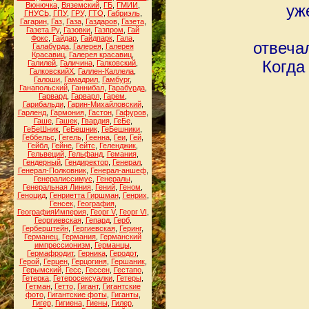
Вюнючка
,
Вяземский
,
ГБ
,
ГМИИ
,
уж
ГНУСЬ
,
ГПУ
,
ГРУ
,
ГТО
,
Габриэль
,
Гагарин
,
Газ
,
Газа
,
Газдаров
,
Газета
,
Газета.Ру
,
Газовки
,
Газпром
,
Гай
Фокс
,
Гайдар
,
Гайдпарк
,
Гала
,
отвеча
Галабурда
,
Галерея
,
Галерея
Красавиц
,
Галерея красавиц
,
Когда
Галилей
,
Галичина
,
Галковский
,
ГалковскийХ
,
Галлен-Каллела
,
Галоши
,
Гамадрил
,
Гамбург
,
Ганапольский
,
Ганнибал
,
Гарабурда
,
Гарвард
,
Гарварл
,
Гарем
,
Гарибальди
,
Гарин-Михайловский
,
Гарленд
,
Гармония
,
Гастон
,
Гафуров
,
Гаше
,
Гашек
,
Гвардия
,
ГеБе
,
ГеБеШник
,
ГеБешник
,
ГеБешники
,
Геббельс
,
Гегель
,
Геенна
,
Геи
,
Гей
,
Гейбл
,
Гейне
,
Гейтс
,
Геленджик
,
Гельвеций
,
Гельфанд
,
Гемания
,
Гендерный
,
Гендиректор
,
Генерал
,
Генерал-Полковник
,
Генерал-аншеф
,
Генералиссимус
,
Генералы
,
Генеральная Линия
,
Гений
,
Геном
,
Геноцид
,
Генриетта Гиршман
,
Генрих
,
Генсек
,
География
,
ГеографияИмперия
,
Георг V
,
Георг VI
,
Георгиевская
,
Гепард
,
Герб
,
Герберштейн
,
Гергиевская
,
Геринг
,
Германец
,
Германия
,
Германский
импрессионизм
,
Германцы
,
Гермафродит
,
Герника
,
Геродот
,
Герой
,
Герцен
,
Герцогиня
,
Гершаник
,
Герымский
,
Гесс
,
Гессен
,
Гестапо
,
Гетерка
,
Гетеросексуалки
,
Гетеры
,
Гетман
,
Гетто
,
Гигант
,
Гигантские
фото
,
Гигантские фоты
,
Гиганты
,
Гигер
,
Гигиена
,
Гиены
,
Гилер
,