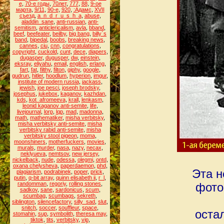
е
,
70-е годы
,
70лет
,
777
,
88
,
9-ое
марта
,
9/11
,
90-е
,
920
,
:Адамс
,
XVII
съезд
,
a_n_d_r_u_s_h_a
,
abuse
,
aladdin_sane
,
anti-russian
,
anti-
semitism
,
anticlericalism
,
avla
,
bband
,
beef
,
beefeater
,
beilby
,
big bang
,
billy`s
band
,
bipedal
,
boobs
,
breaking news
,
cannes
,
ciu
,
cnn
,
congratulations
,
copyright
,
cuckold
,
cunt
,
dece
,
diapers
,
dugasper
,
dugusper
,
dw
,
einstein
,
eksray
,
eliyahu
,
email
,
english
,
erlang
,
fart
,
fat
,
filthy
,
filton
,
giphy
,
google
,
gudrun
,
hitler
,
hoodlum
,
hyperion
,
imgur
,
institute of modern russia
,
jackass
,
jewish
,
joe pesci
,
joseph brodsky
,
josephus
,
jukebox
,
kaganov
,
kazhdan
,
kds
,
kot_afromeeva
,
krall
,
lenkasm
,
leonid kaganov anti-semite
,
life
,
livejournal
,
lorp
,
lqp
,
mad
,
madonna
,
math
,
mathematiker
,
misha verbitsky
,
misha verbitsky anti-semite
,
misha
verbitsky rabid anti-semite
,
misha
verbitsky stool pigeon
,
moma
,
moonshiners
,
motherfuckers
,
movies
,
murals
,
murder
,
nasa
,
nazy
,
necax
,
neklyueva
,
nemtsov
,
new jersey
,
nickelback
,
nude
,
odessa
,
olegmi
,
ontd
,
oxana chelysheva
,
paperdaemon
,
phd
,
Эта н
plagiarism
,
podrabinek
,
poper
,
prick
,
putin
,
q-bit array
,
quinn elisabeth ii
,
r_l
,
randomman
,
regoriy
,
rolling stones
,
фото
sadkov
,
sane
,
sardonicus
,
scum
,
scumbag
,
scumbags
,
sekreth
,
siblington
,
silencefactory
,
silly_sad
,
slut
,
snitch
,
soccer
,
souffleur
,
space
,
оста
stomahin
,
sup
,
symbolith
,
theresa may
,
tiktok
,
tits
,
verbitsky
,
vip
,