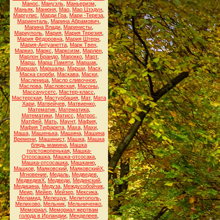
Манос
,
Мануэль
,
Маньеризм
,
Маньяк
,
Манюня
,
Мао
,
Мао Цзэдун
,
Маргулис
,
Марди Гра
,
Мари -Тереза
,
Мариенталь
,
Марина Абрамович
,
Марина Влади
,
Маринисты
,
Мариуполь
,
Мария
,
Мария Терезия
,
Мария Фёдоровна
,
Мария Штерн
,
Мария-Антуанетта
,
Марк Твен
,
Маркиз
,
Маркс
,
Марксизм
,
Марлен
,
Марлон Брандо
,
Марокко
,
Март
,
Марш
,
Марш Памяти
,
Маршак
,
Маршал
,
Маршалы
,
Марши
,
Маск
,
Маска скорби
,
Маскава
,
Маски
,
Масленица
,
Масло сливочное
,
Маслова
,
Масловская
,
Масоны
,
Массачусетс
,
Мастер-класс
,
Мастерская
,
Мастурбация
,
Мат
,
Мата
Хари
,
Матвейчев
,
Матвиенко
,
Математик
,
Математика
,
Математики
,
Матисс
,
Матрос
,
Матфей
,
Мать
,
Маунт
,
Мафия
,
Мафия Тифарета
,
Маха
,
Махи
,
Маша
,
Машенька
,
Машина
,
Машина
Времени
,
Машинист
,
Машка
,
Машка
блядь мамина
,
Машка
толстожопенькая
,
Машка-
Отсосашка
,
Машка-отсосака
,
Машка-отсосашка
,
Машканю
,
Машков
,
Маяковский
,
МаяковскийХ
,
Мгновение
,
Медаль
,
Медведев
,
МедведевХ
,
Медведи
,
Мединский
,
Медицина
,
Медуза
,
Междусобойчик
,
Меир
,
Мейер
,
Мейзер
,
Мексика
,
Меламид
,
Мелещук
,
Мелитополь
,
Мелихово
,
Мельник
,
Мельниченко
,
Мемориал
,
Мемориал жертвам
голода в Ирландии
,
Менделеев
,