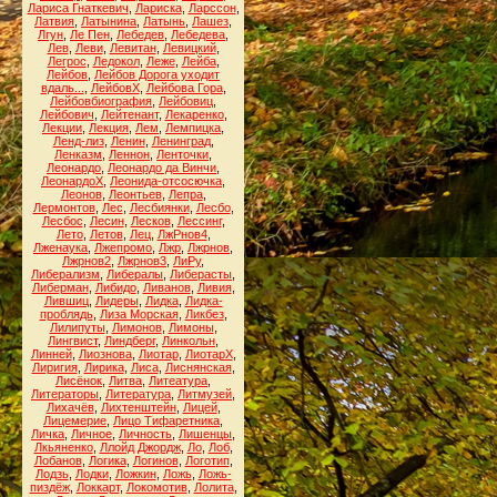
Лариса Гнаткевич
,
Лариска
,
Ларссон
,
Латвия
,
Латынина
,
Латынь
,
Лашез
,
Лгун
,
Ле Пен
,
Лебедев
,
Лебедева
,
Лев
,
Леви
,
Левитан
,
Левицкий
,
Легрос
,
Ледокол
,
Леже
,
Лейба
,
Лейбов
,
Лейбов Дорога уходит
вдаль...
,
ЛейбовХ
,
Лейбова Гора
,
Лейбовбиография
,
Лейбовиц
,
Лейбович
,
Лейтенант
,
Лекаренко
,
Лекции
,
Лекция
,
Лем
,
Лемпицка
,
Ленд-лиз
,
Ленин
,
Ленинград
,
Ленказм
,
Леннон
,
Ленточки
,
Леонардо
,
Леонардо да Винчи
,
ЛеонардоХ
,
Леонида-отсосючка
,
Леонов
,
Леонтьев
,
Лепра
,
Лермонтов
,
Лес
,
Лесбиянки
,
Лесбо
,
Лесбос
,
Лесин
,
Лесков
,
Лессинг
,
Лето
,
Летов
,
Лец
,
ЛжРнов4
,
Лженаука
,
Лжепромо
,
Лжр
,
Лжрнов
,
Лжрнов2
,
Лжрнов3
,
ЛиРу
,
Либерализм
,
Либералы
,
Либерасты
,
Либерман
,
Либидо
,
Ливанов
,
Ливия
,
Лившиц
,
Лидеры
,
Лидка
,
Лидка-
проблядь
,
Лиза Морская
,
Ликбез
,
Лилипуты
,
Лимонов
,
Лимоны
,
Лингвист
,
Линдберг
,
Линкольн
,
Линней
,
Лиознова
,
Лиотар
,
ЛиотарХ
,
Лиригия
,
Лирика
,
Лиса
,
Лиснянская
,
Лисёнок
,
Литва
,
Литеатура
,
Литераторы
,
Литература
,
Литмузей
,
Лихачёв
,
Лихтенштейн
,
Лицей
,
Лицемерие
,
Лицо Тифаретника
,
Личка
,
Личное
,
Личность
,
Лишенцы
,
Лкьяненко
,
Ллойд Джордж
,
Ло
,
Лоб
,
Лобанов
,
Логика
,
Логинов
,
Логотип
,
Лодзь
,
Лодки
,
Ложкин
,
Ложь
,
Ложь-
пиздёж
,
Локкарт
,
Локомотив
,
Лолита
,