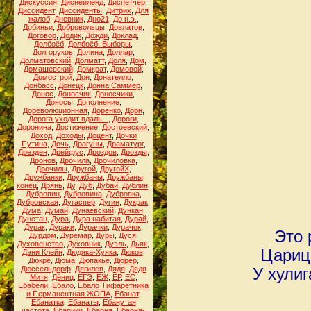
Дискуссия
,
Диснейленд
,
Диспетчер
,
Диссидент
,
Диссиденты
,
Дитрих
,
Для
жалоб
,
Дневник
,
Дно21
,
До н.э.
,
Добиньи
,
Добровольцы
,
Довлатов
,
Договор
,
Додик
,
Дожди
,
Доклад
,
Долбоёб
,
Долбоёб. Выборы
,
Долгоруков
,
Долина
,
Доллар
,
Долматовский
,
Долматт
,
Доля
,
Дом
,
Домашевский
,
Домкрат
,
Домовой
,
Домострой
,
Дон
,
Донателло
,
Донбасс
,
Донецк
,
Донна Саммер
,
Донос
,
Доносчик
,
Доносчики
,
Доносы
,
Дополнение
,
Дореволюционная
,
Доренко
,
Дорн
,
Дорога уходит вдаль...
,
Дороги
,
Доронина
,
Достижение
,
Достоевский
,
Доход
,
Доходы
,
Доцент
,
Дочки
Путина
,
Дочь
,
Драгуны
,
Драматург
,
Дрезден
,
Дрейфус
,
Дроздов
,
Дрозды
,
Дронов
,
Дрочила
,
Дрочиловка
,
Дрочилы
,
Другой
,
ДругойХ
,
Дружбанки
,
Дружбаны
,
Дружбаны
конец
,
Дрянь
,
Ду
,
Дуб
,
Дубай
,
Дублин
,
Дубровин
,
Дубровина
,
Дубровка
,
Дубровская
,
Дугаспер
,
Дугин
,
Дукрак
,
Дума
,
Думай
,
Дунаевский
,
Дункан
,
Дунстан
,
Дура
,
Дура набитая
,
Дурай
,
Дурак
,
Дураки
,
Дурачки
,
Дурачок
,
Это 
Дурдом
,
Дуремар
,
Дуры
,
Дуся
,
Духовенство
,
Духовник
,
Дуэль
,
Дьяк
,
Цариц
Дэни Клейн
,
Дюдяка-Хуяка
,
Дюков
,
Дюкрё
,
Дюма
,
Дюпакье
,
Дюрер
,
Дюссельдорф
,
Дягилев
,
Дядя
,
Дядя
У хулиг
Митя
,
Дёниц
,
ЕГЭ
,
ЕЖ
,
ЕР
,
ЕС
,
Ебабели
,
Ебало
,
Ебало Тифаретника
и Перманентная ЖОПА
,
Ебанат
,
Ебанатка
,
Ебанаты
,
Ебанутая
частота
,
Ебарики
,
Ебарня
,
Ебарня-