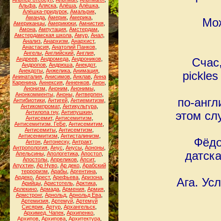
Альфа
,
Аляска
,
Алёша
,
Алёшка
,
Алёшка-придурок
,
Амальрик
,
Аманда
,
Америк
,
Америка
,
Мож
Американцы
,
Америкюки
,
Амнистия
,
Амона
,
Ампутация
,
Амстердам
,
Амстердамская школа
,
Амур
,
Анал
,
Анализ
,
Анархизм
,
Анархист
,
Анастасия
,
Анатолий Панков
,
Ангелы
,
Английский
,
Англия
,
Андреев
,
Андромеда
,
Андроников
,
Счас,
Андропов
,
Андрюша
,
Анекдот
,
Анекдоты
,
Анжелика
,
Анимация
,
pickle
Анинаталия
,
Анисимов
,
Анклав
,
Анна
Каренина
,
Аннексия
,
Анненков
,
Анон
,
Анонизм
,
Аноним
,
Анонимы
,
Анонкомменты
,
Аноны
,
Антверпен
,
по-англ
Антибиотики
,
Антигей
,
Антиемитизм
,
Антикомпромат
,
Антикультура
,
Антилопа гну
,
Антипушкин
,
этом сл
Антисемит
,
Антисемитизм
,
Антисемитизм. ГеБе
,
Антисемитим
,
Антисемиты
,
Антисемтизм
,
Антисенмитизм
,
Антисталинизм
,
Фёдо
Антон
,
Антонеску
,
Антракт
,
Антропология
,
Анус
,
Анусы
,
Аононы
,
датск
Апельсины
,
Апологетика
,
Апостол
,
Апостолы
,
Апреликов
,
Апсит
,
Апухтин
,
Ар Нуво
,
Ар деко
,
Арабский
терроризм
,
Арабы
,
Аргентина
,
Ардеко
,
Арест
,
Арефьева
,
Аризона
,
Ага. Ус
Арийцы
,
Аристотель
,
Арктика
,
Арлекино
,
Армада
,
Армения
,
Армия
,
Армстронг
,
Арнольд
,
Арнольд Ева
,
Артемизия
,
Артемуй
,
Артемуй
Сисярик
,
Артур
,
Архангельск
,
Архимед. Чапек
,
Архипенко
,
Архипов
,
Архипова
,
Архитектура
,