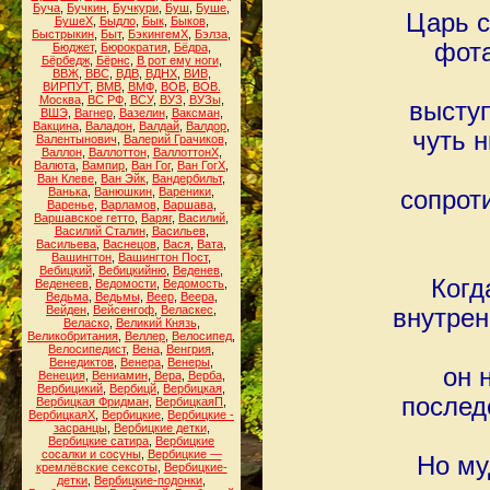
Буча
,
Бучкин
,
Бучкури
,
Буш
,
Буше
,
Царь с
БушеХ
,
Быдло
,
Бык
,
Быков
,
Быстрыкин
,
Быт
,
БэкингемХ
,
Бэлза
,
фота
Бюджет
,
Бюрократия
,
Бёдра
,
Бёрбедж
,
Бёрнс
,
В рот ему ноги
,
ВВЖ
,
ВВС
,
ВДВ
,
ВДНХ
,
ВИВ
,
ВИРПУТ
,
ВМВ
,
ВМФ
,
ВОВ
,
ВОВ.
Москва
,
ВС РФ
,
ВСУ
,
ВУЗ
,
ВУЗы
,
выступ
ВШЭ
,
Вагнер
,
Вазелин
,
Ваксман
,
Вакцина
,
Валадон
,
Валдай
,
Валдор
,
чуть 
Валентынович
,
Валерий Грачиков
,
Валлон
,
Валлоттон
,
ВаллоттонХ
,
Валюта
,
Вампир
,
Ван Гог
,
Ван ГогХ
,
Ван Клеве
,
Ван Эйк
,
Вандербильт
,
Ванька
,
Ванюшкин
,
Вареники
,
сопрот
Варенье
,
Варламов
,
Варшава
,
Варшавское гетто
,
Варяг
,
Василий
,
Василий Сталин
,
Васильев
,
Васильева
,
Васнецов
,
Вася
,
Вата
,
Вашингтон
,
Вашингтон Пост
,
Вебицкий
,
Вебицкийню
,
Веденев
,
Когд
Веденеев
,
Ведомости
,
Ведомость
,
Ведьма
,
Ведьмы
,
Веер
,
Веера
,
Вейден
,
Вейсенгоф
,
Веласкес
,
внутрен
Веласко
,
Великий Князь
,
Великобритания
,
Веллер
,
Велосипед
,
Велосипедист
,
Вена
,
Венгрия
,
Венедиктов
,
Венера
,
Венеры
,
он 
Венеция
,
Вениамин
,
Вера
,
Верба
,
Вербицикий
,
Вербицй
,
Вербицкая
,
послед
Вербицкая Фридман
,
ВербицкаяП
,
ВербицкаяХ
,
Вербицкие
,
Вербицкие -
засранцы
,
Вербицкие детки
,
Вербицкие сатира
,
Вербицкие
сосалки и сосуны
,
Вербицкие —
Но му
кремлёвские сексоты
,
Вербицкие-
детки
,
Вербицкие-подонки
,