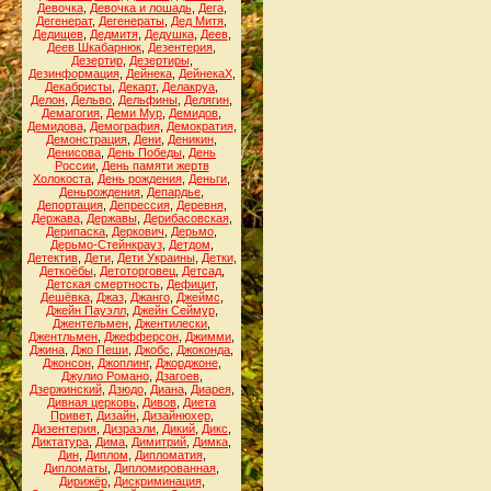
Девочка
,
Девочка и лошадь
,
Дега
,
Дегенерат
,
Дегенераты
,
Дед Митя
,
Дедищев
,
Дедмитя
,
Дедушка
,
Деев
,
Деев Шкабарнюк
,
Дезентерия
,
Дезертир
,
Дезертиры
,
Дезинформация
,
Дейнека
,
ДейнекаХ
,
Декабристы
,
Декарт
,
Делакруа
,
Делон
,
Дельво
,
Дельфины
,
Делягин
,
Демагогия
,
Деми Мур
,
Демидов
,
Демидова
,
Демография
,
Демократия
,
Демонстрация
,
Дени
,
Деникин
,
Денисова
,
День Победы
,
День
России
,
День памяти жертв
Холокоста
,
День рождения
,
Деньги
,
Деньрождения
,
Депардье
,
Депортация
,
Депрессия
,
Деревня
,
Держава
,
Державы
,
Дерибасовская
,
Дерипаска
,
Деркович
,
Дерьмо
,
Дерьмо-Стейнкрауз
,
Детдом
,
Детектив
,
Дети
,
Дети Украины
,
Детки
,
Деткоёбы
,
Детоторговец
,
Детсад
,
Детская смертность
,
Дефицит
,
Дешёвка
,
Джаз
,
Джанго
,
Джеймс
,
Джейн Пауэлл
,
Джейн Сеймур
,
Джентельмен
,
Джентилески
,
Джентльмен
,
Джефферсон
,
Джимми
,
Джина
,
Джо Пеши
,
Джобс
,
Джоконда
,
Джонсон
,
Джоплинг
,
Джорджоне
,
Джулио Романо
,
Дзагоев
,
Дзержинский
,
Дзюдо
,
Диана
,
Диарея
,
Дивная церковь
,
Дивов
,
Диета
Привет
,
Дизайн
,
Дизайнюхер
,
Дизентерия
,
Дизраэли
,
Дикий
,
Дикс
,
Диктатура
,
Дима
,
Димитрий
,
Димка
,
Дин
,
Диплом
,
Дипломатия
,
Дипломаты
,
Дипломированная
,
Дирижёр
,
Дискриминация
,