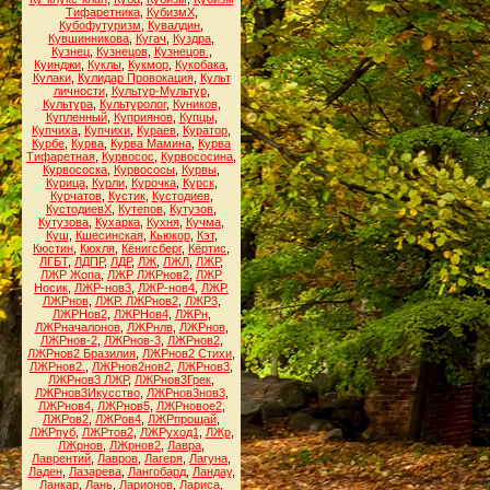
Тифаретника
,
КубизмХ
,
Кубофутуризм
,
Кувалдин
,
Кувшинникова
,
Кугач
,
Куздра
,
Кузнец
,
Кузнецов
,
Кузнецов.
,
Куинджи
,
Куклы
,
Кукмор
,
Кукобака
,
Кулаки
,
Кулидар Провокация
,
Культ
личности
,
Культур-Мультур
,
Культура
,
Культуролог
,
Куников
,
Купленный
,
Куприянов
,
Купцы
,
Купчиха
,
Купчихи
,
Кураев
,
Куратор
,
Курбе
,
Курва
,
Курва Мамина
,
Курва
Тифаретная
,
Курвосос
,
Курвососина
,
Курвососка
,
Курвососы
,
Курвы
,
Курица
,
Курли
,
Курочка
,
Курск
,
Курчатов
,
Кустик
,
Кустодиев
,
КустодиевХ
,
Кутепов
,
Кутузов
,
Кутузова
,
Кухарка
,
Кухня
,
Кучма
,
Куш
,
Кшесинская
,
Кьюкор
,
Кэт
,
Кюстин
,
Кюхля
,
Кёнигсберг
,
Кёртис
,
ЛГБТ
,
ЛДПР
,
ЛДР
,
ЛЖ
,
ЛЖЛ
,
ЛЖР
,
ЛЖР Жопа
,
ЛЖР ЛЖРнов2
,
ЛЖР
Носик
,
ЛЖР-нов3
,
ЛЖР-нов4
,
ЛЖР.
ЛЖРнов
,
ЛЖР. ЛЖРнов2
,
ЛЖР3
,
ЛЖРНов2
,
ЛЖРНов4
,
ЛЖРн
,
ЛЖРначалонов
,
ЛЖРнлв
,
ЛЖРнов
,
ЛЖРнов-2
,
ЛЖРнов-3
,
ЛЖРнов2
,
ЛЖРнов2 Бразилия
,
ЛЖРнов2 Стихи
,
ЛЖРнов2.
,
ЛЖРнов2нов2
,
ЛЖРнов3
,
ЛЖРнов3 ЛЖР
,
ЛЖРнов3Грек
,
ЛЖРнов3Икусство
,
ЛЖРнов3нов3
,
ЛЖРнов4
,
ЛЖРнов5
,
ЛЖРновое2
,
ЛЖРов2
,
ЛЖРов4
,
ЛЖРпрощай
,
ЛЖРпуб
,
ЛЖРтов2
,
ЛЖРуход1
,
ЛЖр
,
ЛЖрнов
,
ЛЖрнов2
,
Лавра
,
Лаврентий
,
Лавров
,
Лагеря
,
Лагуна
,
Ладен
,
Лазарева
,
Лангобард
,
Ландау
,
Ланкар
,
Лань
,
Ларионов
,
Лариса
,