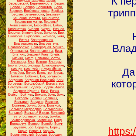
К пе
Березовский
,
Беременность
,
Берия
,
Берлин
,
Бернар
,
Бернштам
,
Беро
,
трипп
Берсерк
,
Берёзовая роща
,
Берёзы
,
Беслан
,
Бета-версия
,
Бетховен
,
Бешеная Частота
,
Бешенство
,
Бешенство матки
,
Бешеный
Антисемитизм
,
Беэр-Шева
,
Бибик
,
Библиотека
,
Библия
,
Бигдан
,
Бизнес
,
Бизоны
,
Бикнел
,
Билл
,
Билогия
,
Био
,
Биология
,
Бирюлёво
,
Бисмарк
,
Бита
,
Битлы
,
Благовещенск
,
Благодарность
,
Благодетель
,
Влад
Благообразие
,
Благородная. Машка-
Отсосашка
,
Благославенна
,
Блат
,
Блатняк
,
Бледный Конь
,
Блейк
,
БлейкХ
,
Блеф
,
Ближний Восток
,
Близнецы
,
Блог
,
Блогер
,
Блогеры
,
Блоги
,
Блок
,
Блокада
,
Блокирование
,
Да
Блонди
,
Блоштейн
,
Блудныйсын
,
Блумберг
,
Бляди
,
Блядство
,
Блядь
,
Бляткин
,
Бобёжка
,
Бог
,
Богатыри
,
Богданов
,
Богданов-Бельский
,
Боги
,
кото
Боговеры
,
Боголюбский
,
Богоматерь
,
Богохульник
,
Бодлер
,
Бодряк-Идиот
,
Бодряки-Идиоты
,
Боза
,
Бозик
,
Бойкот
,
Бойтнер
,
Боколл
,
Бокр
,
Бокс
,
Боксёры
,
Болван
,
Болваны
,
Болгария
,
Болдини
,
Болезни
,
Болезнь
,
Болик
,
Боль
,
Больной
,
Большая Медведица
,
Большевики
,
Большой
,
Большой Взрыв
,
Большой
театр
,
Большой террор
,
Бомба
,
Бомбардировка
,
Бомбёжка
,
Бонд
,
Бондарчук
,
Боннер
,
Бонобо
,
Бонч-
Бруевич
,
Бор
,
Бордель
,
Борец
,
https
Борис
,
Борисы
,
Борись
,
Боровиковский
,
Борода
,
Бородин
,