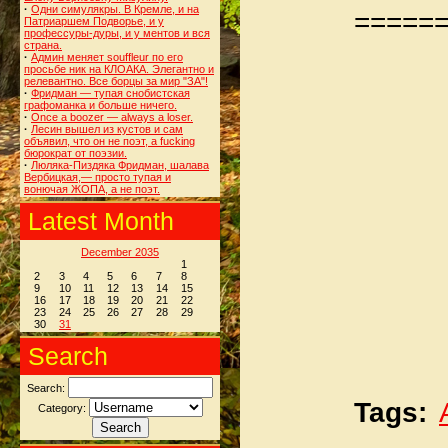
·
Одни симулякры. В Кремле, и на
=====
Патриаршем Подворье, и у
профессуры-дуры, и у ментов и вся
страна.
·
Админ меняет souffleur по его
просьбе ник на КЛОАКА. Элегантно и
релевантно. Все борцы за мир "ЗА"!
·
Фридман — тупая снобистская
графоманка и больше ничего.
·
Once a boozer — always a loser.
·
Лесин вышел из кустов и сам
объявил, что он не поэт, а fucking
бюрократ от поэзии.
·
Люляка-Пиздяка Фридман, шалава
Вербицкая,— просто тупая и
вонючая ЖОПА, а не поэт.
Latest Month
December 2035
1
2
3
4
5
6
7
8
9
10
11
12
13
14
15
16
17
18
19
20
21
22
23
24
25
26
27
28
29
30
31
Search
Search:
Tags:
Category: