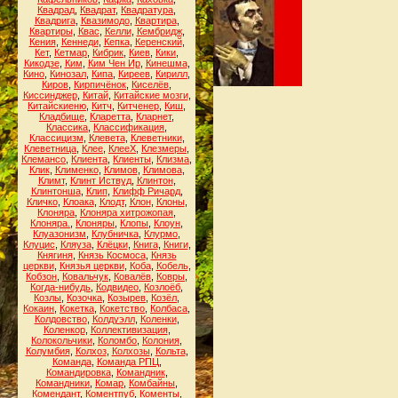
Квадрад
,
Квадрат
,
Квадратура
,
Квадрига
,
Квазимодо
,
Квартира
,
Квартиры
,
Квас
,
Келли
,
Кембридж
,
Кения
,
Кеннеди
,
Кепка
,
Керенский
,
Кет
,
Кетмар
,
Кибрик
,
Киев
,
Кики
,
Кикодзе
,
Ким
,
Ким Чен Ир
,
Кинешма
,
Кино
,
Кинозал
,
Кипа
,
Киреев
,
Кирилл
,
Киров
,
Кирпичёнок
,
Киселёв
,
Киссинджер
,
Китай
,
Китайские мозги
,
Китайскиеню
,
Китч
,
Китченер
,
Киш
,
Кладбище
,
Кларетта
,
Кларнет
,
Классика
,
Классификация
,
Классицизм
,
Клевета
,
Клеветники
,
Клеветница
,
Клее
,
КлееХ
,
Клезмеры
,
Клемансо
,
Клиента
,
Клиенты
,
Клизма
,
Клик
,
Клименко
,
Климов
,
Климова
,
Климт
,
Клинт Иствуд
,
Клинтон
,
Клинтонша
,
Клип
,
Клифф Ричард
,
Кличко
,
Клоака
,
Клодт
,
Клон
,
Клоны
,
Клоняра
,
Клоняра хитрожопая
,
Клоняра.
,
Клоняры
,
Клопы
,
Клоун
,
Клуазонизм
,
Клубничка
,
Клурмо
,
Клуцис
,
Кляуза
,
Клёцки
,
Книга
,
Книги
,
Княгиня
,
Князь Космоса
,
Князь
церкви
,
Князья церкви
,
Коба
,
Кобель
,
Кобзон
,
Ковальчук
,
Ковалёв
,
Ковры
,
Когда-нибудь
,
Кодвидео
,
Козлоёб
,
Козлы
,
Козочка
,
Козырев
,
Козёл
,
Кокаин
,
Кокетка
,
Кокетство
,
Колбаса
,
Колдовство
,
Колдуэлл
,
Коленки
,
Коленкор
,
Коллективизация
,
Колокольчики
,
Коломбо
,
Колония
,
Колумбия
,
Колхоз
,
Колхозы
,
Кольта
,
Команда
,
Команда РПЦ
,
Командировка
,
Командник
,
Командники
,
Комар
,
Комбайны
,
Комендант
,
Коментпуб
,
Коменты
,