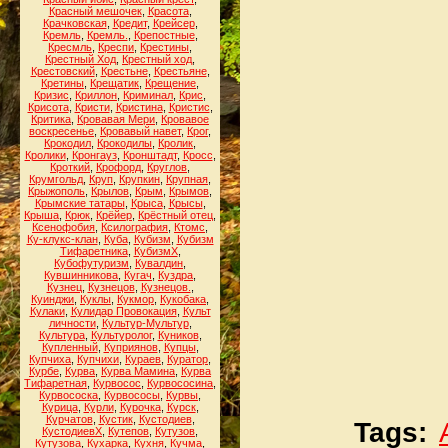
Красный мешочек
,
Красота
,
Крачковская
,
Кредит
,
Крейсер
,
Кремль
,
Кремль.
,
Крепостные
,
Кресмль
,
Креспи
,
Крестины
,
Крестный Ход
,
Крестный ход
,
Крестовский
,
Крестьне
,
Крестьяне
,
Кретины
,
Крещатик
,
Крещение
,
Кризис
,
Криллон
,
Криминал
,
Крис
,
Крисота
,
Кристи
,
Кристина
,
Кристис
,
Критика
,
Кровавая Мери
,
Кровавое
воскресенье
,
Кровавый навет
,
Крог
,
Крокодил
,
Крокодилы
,
Кролик
,
Кролики
,
Кронгауз
,
Кронштадт
,
Кросс
,
Кроткий
,
Крофорд
,
Круглов
,
Крумгольд
,
Круп
,
Крупкин
,
Крупная
,
Крыжополь
,
Крылов
,
Крым
,
Крымов
,
Крымские татары
,
Крыса
,
Крысы
,
Крыша
,
Крюк
,
Крёйер
,
Крёстный отец
,
Ксенофобия
,
Ксилография
,
Ктомс
,
Ку-клукс-клан
,
Куба
,
Кубизм
,
Кубизм
Тифаретника
,
КубизмХ
,
Кубофутуризм
,
Кувалдин
,
Кувшинникова
,
Кугач
,
Куздра
,
Кузнец
,
Кузнецов
,
Кузнецов.
,
Куинджи
,
Куклы
,
Кукмор
,
Кукобака
,
Кулаки
,
Кулидар Провокация
,
Культ
личности
,
Культур-Мультур
,
Культура
,
Культуролог
,
Куников
,
Купленный
,
Куприянов
,
Купцы
,
Купчиха
,
Купчихи
,
Кураев
,
Куратор
,
Курбе
,
Курва
,
Курва Мамина
,
Курва
Тифаретная
,
Курвосос
,
Курвососина
,
Курвососка
,
Курвососы
,
Курвы
,
Курица
,
Курли
,
Курочка
,
Курск
,
Курчатов
,
Кустик
,
Кустодиев
,
Tags:
КустодиевХ
,
Кутепов
,
Кутузов
,
Кутузова
,
Кухарка
,
Кухня
,
Кучма
,