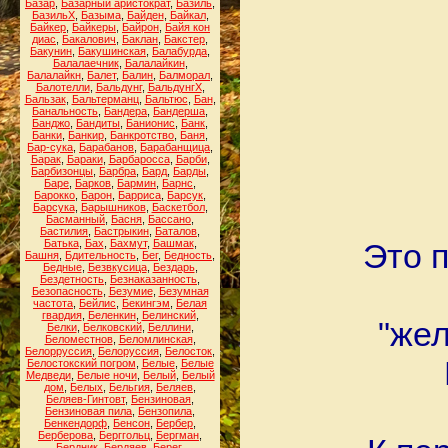
Базар
,
Базарный аристократ
,
Базиль
,
БазильХ
,
Базыма
,
Байден
,
Байкал
,
Байкер
,
Байкеры
,
Байрон
,
Байя кон
диас
,
Бакалович
,
Баклан
,
Бакстер
,
Бакунин
,
Бакушинская
,
Балабурда
,
Балалаечник
,
Балалайкин
,
Балалайкн
,
Балет
,
Балин
,
Балморал
,
Балотелли
,
Бальдунг
,
БальдунгХ
,
Бальзак
,
Бальтерманц
,
Бальтюс
,
Бан
,
Банальность
,
Бандера
,
Бандерша
,
Банджо
,
Бандиты
,
Банионис
,
Банк
,
Банки
,
Банкир
,
Банкротство
,
Баня
,
Бар-сука
,
Барабанов
,
Барабанщица
,
Барак
,
Бараки
,
Барбаросса
,
Барби
,
Барбизонцы
,
Барбра
,
Бард
,
Барды
,
Баре
,
Барков
,
Бармин
,
Барнс
,
Барокко
,
Барон
,
Барриса
,
Барсук
,
Барсука
,
Барышников
,
Баскетбол
,
Басманный
,
Басня
,
Бассано
,
Бастилия
,
Бастрыкин
,
Баталов
,
Батька
,
Бах
,
Бахмут
,
Башмак
,
Это п
Башня
,
Бдительность
,
Бег
,
Бедность
,
Бедные
,
Безвкусица
,
Бездарь
,
Бездетность
,
Безнаказанность
,
Безопасность
,
Безумие
,
Безумная
частота
,
Бейлис
,
Бекингэм
,
Белая
гвардия
,
Беленкин
,
Белинский
,
"жел
Белки
,
Белковский
,
Беллини
,
Беломестнов
,
Беломлинская
,
Белорруссия
,
Белоруссия
,
Белосток
,
Белостокский погром
,
Белые
,
Белые
Медведи
,
Белые ночи
,
Белый
,
Белый
дом
,
Белых
,
Бельгия
,
Беляев
,
Беляев-Гинтовт
,
Бензиновая
,
Бензиновая пила
,
Бензопила
,
Бенкендорф
,
Бенсон
,
Бербер
,
Берберова
,
Берггольц
,
Бергман
,
Бердник
,
Бердяев
,
Берег
,