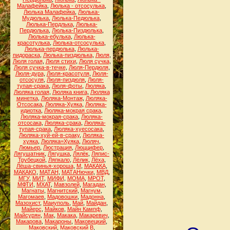
Малафейка
,
Люлька - отсосулька
,
Люлька Малафейка
,
Люлька-
Мудюлька
,
Люлька-Педюлька
,
Люлька-Пердлька
,
Люлька-
Пердюлька
,
Люлька-Пиздюлька
,
Люлька-ебулька
,
Люлька-
красотулька
,
Люлька-отсосулька
,
Люлька-пердюлька
,
Люлька-
пидораска
,
Люлька-пиздюлька
,
Люля
,
Люля голая
,
Люля стихи
,
Люля сучка
,
Люля сучка-в-течке
,
Люля-Пердюля
,
Люля-дура
,
Люля-красотуля
,
Люля-
отсосуля
,
Люля-пиздюля
,
Люля-
тупая-срака
,
Люля-фоты
,
Люляка
,
Люляка голая
,
Люляка книга
,
Люляка
минетка
,
Люляка-Монтаж
,
Люляка-
Отсосака
,
Люляка-Хуяка
,
Люляка-
идиотка
,
Люляка-мокрая срака
,
Люляка-мокрая-срака
,
Люляка-
отсосака
,
Люляка-срака
,
Люляка-
тупая-срака
,
Люляка-хуесосака
,
Люляка-хуй-ей-в-сраку
,
Люляка-
хуяка
,
Люляка=Хуяка
,
Люляч
,
Люмьер
,
Люстрация
,
Люццифер
,
Лягушатник
,
Лягушка
,
Лялёк
,
Ляпис-
Трубецкой
,
Ляпкало
,
Лёлик
,
Лёха
,
Лёша-свинья-хороша
,
М
,
МАКАКА
,
МАКАКО
,
МАТАН
,
МАТАНючки
,
МВД
,
МГУ
,
МИТ
,
МИФИ
,
МОМА
,
МРОТ
,
МФТИ
,
МХАТ
,
Мавзолей
,
Магадан
,
Магнаты
,
Магнитский
,
Магнум
,
Магомаев
,
Мадовошки
,
Мадонна
,
Мазохист
,
Маиуполь
,
Май
,
Майдан
,
Майерс
,
Майков
,
Майн Кампф
,
Майсурян
,
Мак
,
Макака
,
Макаревич
,
Макарова
,
Макароны
,
Маковецкий
,
Маковский
,
Маковский В
,