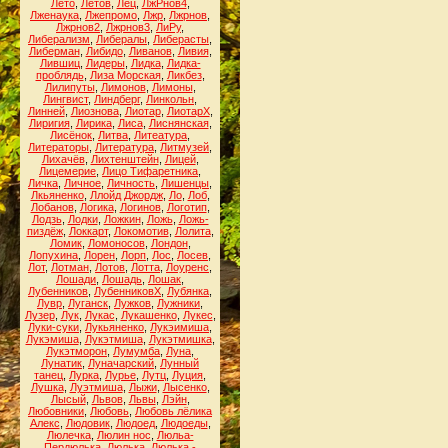
Лето
,
Летов
,
Лец
,
ЛжРнов4
,
Лженаука
,
Лжепромо
,
Лжр
,
Лжрнов
,
Лжрнов2
,
Лжрнов3
,
ЛиРу
,
Либерализм
,
Либералы
,
Либерасты
,
Либерман
,
Либидо
,
Ливанов
,
Ливия
,
Лившиц
,
Лидеры
,
Лидка
,
Лидка-
проблядь
,
Лиза Морская
,
Ликбез
,
Лилипуты
,
Лимонов
,
Лимоны
,
Лингвист
,
Линдберг
,
Линкольн
,
Линней
,
Лиознова
,
Лиотар
,
ЛиотарХ
,
Лиригия
,
Лирика
,
Лиса
,
Лиснянская
,
Лисёнок
,
Литва
,
Литеатура
,
Литераторы
,
Литература
,
Литмузей
,
Лихачёв
,
Лихтенштейн
,
Лицей
,
Лицемерие
,
Лицо Тифаретника
,
Личка
,
Личное
,
Личность
,
Лишенцы
,
Лкьяненко
,
Ллойд Джордж
,
Ло
,
Лоб
,
Лобанов
,
Логика
,
Логинов
,
Логотип
,
Лодзь
,
Лодки
,
Ложкин
,
Ложь
,
Ложь-
пиздёж
,
Локкарт
,
Локомотив
,
Лолита
,
Ломик
,
Ломоносов
,
Лондон
,
Лопухина
,
Лорен
,
Лорп
,
Лос
,
Лосев
,
Лот
,
Лотман
,
Лотов
,
Лотта
,
Лоуренс
,
Лошади
,
Лошадь
,
Лошак
,
Лубенников
,
ЛубенниковХ
,
Лубянка
,
Лувр
,
Луганск
,
Лужков
,
Лужники
,
Лузер
,
Лук
,
Лукас
,
Лукашенко
,
Лукес
,
Луки-суки
,
Лукьяненко
,
Лукэимиша
,
Лукэмиша
,
Лукэтмиша
,
Лукэтмишка
,
Лукэтморон
,
Лумумба
,
Луна
,
Лунатик
,
Луначарский
,
Лунный
танец
,
Лурка
,
Лурье
,
Лутц
,
Луция
,
Лушка
,
Луэтмиша
,
Лыжи
,
Лысенко
,
Лысый
,
Львов
,
Львы
,
Лэйн
,
Любовники
,
Любовь
,
Любовь лёлика
Алекс
,
Людовик
,
Людоед
,
Людоеды
,
Люлечка
,
Люлин нос
,
Люльа-
Пердюлька
,
Люлька
,
Люлька -