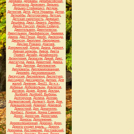
Держава
,
Державы
,
Дерибасовская
,
Дерипаска
,
Деркович
,
Дерьмо
,
Дерьмо-Стейнкрауз
,
Детдом
,
Детектив
,
Дети
,
Дети Украины
,
Детки
,
Деткоёбы
,
Детоторговец
,
Детсад
,
Детская смертность
,
Дефицит
,
Дешёвка
,
Джаз
,
Джанго
,
Джеймс
,
Джейн Пауэлл
,
Джейн Сеймур
,
Джентельмен
,
Джентилески
,
Джентльмен
,
Джефферсон
,
Джимми
,
Джина
,
Джо Пеши
,
Джобс
,
Джоконда
,
Джонсон
,
Джоплинг
,
Джорджоне
,
Джулио Романо
,
Дзагоев
,
Дзержинский
,
Дзюдо
,
Диана
,
Диарея
,
Дивная церковь
,
Дивов
,
Диета
Привет
,
Дизайн
,
Дизайнюхер
,
Дизентерия
,
Дизраэли
,
Дикий
,
Дикс
,
Диктатура
,
Дима
,
Димитрий
,
Димка
,
Дин
,
Диплом
,
Дипломатия
,
Дипломаты
,
Дипломированная
,
Дирижёр
,
Дискриминация
,
Дискуссия
,
Диснейленд
,
Диспетчер
,
Диссидент
,
Диссиденты
,
Дитрих
,
Для
жалоб
,
Дневник
,
Дно21
,
До н.э.
,
Добиньи
,
Добровольцы
,
Довлатов
,
Договор
,
Додик
,
Дожди
,
Доклад
,
Долбоёб
,
Долбоёб. Выборы
,
Долгоруков
,
Долина
,
Доллар
,
Долматовский
,
Долматт
,
Доля
,
Дом
,
Домашевский
,
Домкрат
,
Домовой
,
Домострой
,
Дон
,
Донателло
,
Донбасс
,
Донецк
,
Донна Саммер
,
Донос
,
Доносчик
,
Доносчики
,
Доносы
,
Дополнение
,
Дореволюционная
,
Доренко
,
Дорн
,
Дорога уходит вдаль...
,
Дороги
,
Доронина
,
Достижение
,
Достоевский
,
Доход
,
Доходы
,
Доцент
,
Дочки