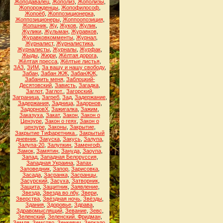
Жоподавалец
,
Жополиз
,
Жополизы
,
Жопорожденцы
,
Жопофилософ
,
Жопоёб
,
Жоппозиционерка
,
Жоппозиционеры
,
Жоппоопозиция
,
Жопшник
,
Жу
,
Жуков
,
Жулик
,
Жулики
,
Жульман
,
Журавков
,
Журавковкомменты
,
Журнал
,
Журналист
,
Журналистика
,
Журналисты
,
Журналы
,
Журфак
,
Жыды
,
Жюри
,
Жёлтая дорога
,
Жёлтая пресса
,
Жёлтые листья
,
ЗАЗ
,
ЗИМ
,
За вашу и нашу свободу
,
Забан
,
Забан ЖЖ
,
ЗабанЖЖ
,
Забанить меня
,
Заблоцкий-
Десятовский
,
Зависть
,
Загадка
,
Заглот
,
Заглот.
,
Загорский
,
Заграница
,
Загреб
,
Зад
,
Задержание
,
Задержания
,
Задница
,
Задорнов
,
ЗадорновХ
,
Зажигалка
,
Зажим
,
Заказуха
,
Закат
,
Закон
,
Закон о
Цензуре
,
Закон о геях
,
Закон о
цензуре
,
Законы
,
Закрытие
,
Закрытие Тифаретника.
,
Закрытый
дневник
,
Закуска
,
Закусь
,
Залупа
,
Залупа-20
,
Залупкин
,
Заменгоф
,
Замок
,
Замятин
,
Зануда
,
Заоупа
,
Запад
,
Западная Белоруссия
,
Западная Украина
,
Запах
,
Заповедник
,
Запор
,
Зарисовка
,
Засада
,
Засранка
,
Засранцы
,
Засурский
,
Засуха
,
Затворник
,
Защита
,
Защитник
,
Заявление
,
Звезда
,
Звезда во лбу
,
Звери
,
Зверства
,
Звёздная ночь
,
Звёзды
,
Здания
,
Здоровье
,
Здрава
,
Здравомыслящий
,
Зевание
,
Зевс
,
Зеленский
,
Зеленский. Фридман
,
Земля
,
Земство
,
Зенкевич
,
Зеркало
,