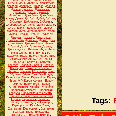
Путина
,
Дочь
,
Драгуны
,
Драматург
,
Дрезден
,
Дрейфус
,
Дроздов
,
Дрозды
,
Дронов
,
Дрочила
,
Дрочиловка
,
Дрочилы
,
Другой
,
ДругойХ
,
Дружбанки
,
Дружбаны
,
Дружбаны
конец
,
Дрянь
,
Ду
,
Дуб
,
Дубай
,
Дублин
,
Дубровин
,
Дубровина
,
Дубровка
,
Дубровская
,
Дугаспер
,
Дугин
,
Дукрак
,
Дума
,
Думай
,
Дунаевский
,
Дункан
,
Дунстан
,
Дура
,
Дура набитая
,
Дурай
,
Дурак
,
Дураки
,
Дурачки
,
Дурачок
,
Дурдом
,
Дуремар
,
Дуры
,
Дуся
,
Духовенство
,
Духовник
,
Дуэль
,
Дьяк
,
Дэни Клейн
,
Дюдяка-Хуяка
,
Дюков
,
Дюкрё
,
Дюма
,
Дюпакье
,
Дюрер
,
Дюссельдорф
,
Дягилев
,
Дядя
,
Дядя
Митя
,
Дёниц
,
ЕГЭ
,
ЕЖ
,
ЕР
,
ЕС
,
Ебабели
,
Ебало
,
Ебало Тифаретника
и Перманентная ЖОПА
,
Ебанат
,
Ебанатка
,
Ебанаты
,
Ебанутая
частота
,
Ебарики
,
Ебарня
,
Ебарня-
Шкабарня
,
Ебать-не-переебать
,
Ебаться
,
Ебицкий
,
Ебленский
,
Ебля
,
Ебулина
,
Ебуля
,
Ева
,
Ева Браун
,
Евангелие
,
Евнух
,
Евразийцы
,
Евреи
,
Евреи VIP
,
Евреи Каледин
,
Евреи
ЛЖРнов
,
Евреи-герои
,
Евреи.
Антисемитизм
,
Еврейка
,
Еврейки
,
Еврейская мудрость
,
Еврейская
свадьба
,
Еврейские антисемиты
,
Еврейское сопротивление в ВМВ
,
Tags:
Европа
,
Евросовет
,
Евросоюз
,
Египет
,
Его мама
,
Еда
,
Единорог
,
Единороссы
,
Ежи Лец
,
Ежов
,
Екатерина
,
Екатерина II
,
Екатерина
Великая
,
Елена
,
Елизавета
,
Елизавета II
,
Ельцин
,
Емелин
,