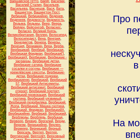
Варшавское гетто
,
Варяг
,
Василий
,
Василий Сталин
,
Васильев
,
Васильева
,
Васнецов
,
Вася
,
Вата
,
Вашингтон
,
Вашингтон Пост
,
Про п
Вебицкий
,
Вебицкийню
,
Веденев
,
Веденеев
,
Ведомости
,
Ведомость
,
Ведьма
,
Ведьмы
,
Веер
,
Веера
,
пе
Вейден
,
Вейсенгоф
,
Веласкес
,
Веласко
,
Великий Князь
,
Великобритания
,
Веллер
,
Велосипед
,
Велосипедист
,
Вена
,
Венгрия
,
Венедиктов
,
Венера
,
Венеры
,
Венеция
,
Вениамин
,
Вера
,
Верба
,
Вербицикий
,
Вербицй
,
Вербицкая
,
неску
Вербицкая Фридман
,
ВербицкаяП
,
ВербицкаяХ
,
Вербицкие
,
Вербицкие -
засранцы
,
Вербицкие детки
,
в
Вербицкие сатира
,
Вербицкие
сосалки и сосуны
,
Вербицкие —
кремлёвские сексоты
,
Вербицкие-
детки
,
Вербицкие-подонки
,
Вербицкиеню
,
Вербицкий
,
Вербицкий
57
,
Вербицкий Антисемиты
,
скот
Вербицкий антисемит
,
Вербицкий
откроет
,
Вербицкий портрет
,
Вербицкий провокация
,
Вербицкий
уничт
скотина
,
Вербицкий уязвимый
,
Вербицкий-педофиляка
,
Вербицкий.
Жопа
,
Вербицкий. Мишка скотина
,
Вербицкий. Фридман
,
ВербицкийХ
,
Вербицкийню
,
Вербицкй
,
Вербицкмй
,
Верблюды
,
Верблядь
,
Вербцкая
,
На мо
Вервеер
,
Вервир
,
Вергилий
,
Верди
,
Веризм
,
Верицкийню
,
Верлен
,
Вермеер
,
Верницкий
,
Верный
,
впе
Версаль
,
Вертеп
,
Вертер
,
Вертинский
,
Вертолёт
,
Верховный
Совет
,
Верховный суд
,
Весна
,