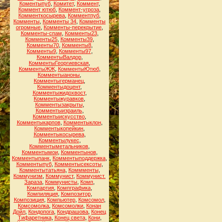
Коментыпуб
,
Комитет
,
Коммент
,
Коммент ютюб
,
Коммент-угроза
,
Комменткосырева
,
Комментпуб
,
Комменты
,
Комменты 34
,
Комменты
огромные
,
Комменты-перекрытие
,
Комменты-спам
,
Комменты23
,
Комменты25
,
Комменты39
,
Комменты70
,
Комменты8
,
Комменты9
,
Комменты97
,
КомментыВалдор
,
КомментыГеоргиевская
,
КомментыЖЖ
,
КомментыЮтюб
,
Комментыаноны
,
Комментыгерманец
,
Комментыдоцент
,
Комментыжидохвост
,
Комментыжуравков
,
Комментызакрыты
,
Комментыизраиль
,
Комментыискусство
,
Комментыкарпов
,
Комментыклон
,
Комментыкопейкин
,
Комментыкосырева
,
Комментылукес
,
Комментыметальников
,
Комментымои
,
Комментынов
,
Комментыпанк
,
Комментыподдержка
,
Комментыпуб
,
Комментысексоты
,
Комментытатьяна
,
Коммменты
,
Коммунизм
,
Коммунист
,
Коммунист.
Зараза
,
Коммунисты
,
Комп
,
Компартия
,
Компграфика
,
Компиляция
,
Композитор
,
Композиция
,
Компьютер
,
Комсомол
,
Комсомолка
,
Комсомолки
,
Конан
Дойл
,
Кондопога
,
Кондрашова
,
Конец
Тифаретника
,
Конец света
,
Кони
,