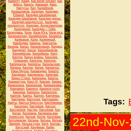
Кайботт
,
Кайф
,
Как меня читают
,
Как
ффсе
,
Какать
,
Какашки
,
Како
,
Кактусы
,
Кал
,
Калабеков
,
Калашников
,
Каледин
,
Каледин-
Ебарня
,
Каледин-Шкабарнюк
,
Каледин-Шкабарня
,
Каледин-донос
,
Каледин-мандоотсос
,
Каледин-
пиздоотсос
,
Каледин. Антисемитизм
,
Калединню
,
Каледин— ГеБе
,
Календарь
,
Кали
,
Кали Юга
,
Кали юга
,
Калининград
,
Калифорния
,
Калиюга
,
Калмаков
,
Кало
,
Калюжный
,
Камбоджа
,
Камень
,
Камчатка
,
Канада
,
Канал
,
Канализация
,
Кандид
,
Кандидат
,
Канзи
,
Каннибализм
,
Каннибаллы
,
Каннибалы
,
Кант
,
Кантор
,
Канун войны
,
Канцлер.
Германия
,
Капелла
,
Капелло
,
Капернаум
,
Каперсы
,
Капильская
,
Капица
,
Капоне
,
Капри
,
Капричос
,
Кара-Мурза
,
Караваджо
,
Карате
,
Кардинал
,
Кардиналы
,
Карелия
,
Карен Строн
,
Каренина
,
Карета
,
Карикатура
,
Карл III
,
Карлин
,
Карма
,
Кармазина
,
Карманник
,
Карманники
,
Карнавал
,
Карнеги
,
Карнеги-холл
,
Карнеев
,
Карпаты
,
Карпентер
,
Карпов
,
Карпы
,
Картер
,
Картинка
,
Tags:
Картинки
,
Карточки
,
Картошкин
,
Карты
,
Картье-Брессон
,
Картёжники
,
Касаткин
,
Каспаров
,
Кассат
,
Кассиопея
,
Кастро
,
Касьянов
,
Кат
,
Катар
,
Катерина
,
Катерина ван
Хемессен
,
Катков
,
Каток
,
Католики
,
22nd-Nov-
Католицизм
,
Катынь
,
Катька
,
Катька
Америк
,
Катька-сука
,
Катя
,
Каунас
,
Каутский
,
Кауфман
,
Кафе
,
Кафельников
,
Кафка
,
Каховка
,