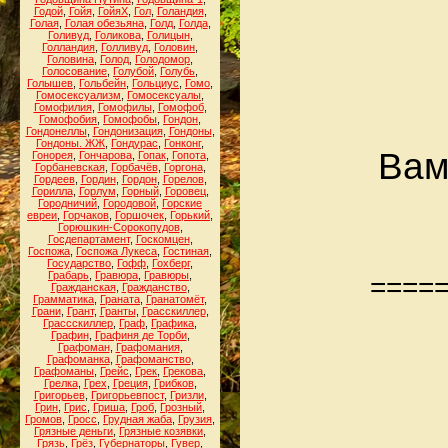
Годой
,
Гойя
,
ГойяХ
,
Гол
,
Голандия
,
Голая
,
Голая обезьяна
,
Голд
,
Голда
,
Голивуд
,
Голикова
,
Голицын
,
Голландия
,
Голливуд
,
Головин
,
Головина
,
Голод
,
Голодомор
,
Голосование
,
Голубой
,
Голубь
,
Голышев
,
Гольбейн
,
Гольциус
,
Гомо
,
Гомосексуализм
,
Гомосексуалы
,
Гомофилия
,
Гомофилы
,
Гомофоб
,
Гомофобия
,
Гомофобы
,
Гондон
,
Гондонеллы
,
Гондонизация
,
Гондоны
,
Гондоны. ЖЖ
,
Гондурас
,
Гонконг
,
Вам
Гонорея
,
Гончарова
,
Гопак
,
Гопота
,
Горбаневская
,
Горбачёв
,
Горгона
,
Гордеев
,
Гордин
,
Гордон
,
Горелов
,
Горилла
,
Горлум
,
Горный
,
Горовец
,
Городничий
,
Городовой
,
Горские
евреи
,
Горчаков
,
Горшочек
,
Горький
,
Горюшкин-Сорокопудов
,
Госдепартамент
,
Госкомцен
,
Госпожа
,
Госпожа Лукеса
,
Гостиная
,
Государство
,
Гофф
,
Гохберг
,
Грабарь
,
Гравюра
,
Гравюры
,
====
Гражданская
,
Гражданство
,
Грамматика
,
Граната
,
Гранатомёт
,
Грани
,
Грант
,
Гранты
,
Грасскиллер
,
Грассскиллер
,
Граф
,
Графика
,
Графин
,
Графиня де Торби
,
Графоман
,
Графомания
,
Графоманка
,
Графоманство
,
Графоманы
,
Грейс
,
Грек
,
Грекова
,
Грелка
,
Грех
,
Греция
,
Грибков
,
Григорьев
,
Григорьевпост
,
Гризли
,
Грин
,
Грис
,
Гриша
,
Гроб
,
Грозный
,
Громов
,
Гросс
,
Грудная жаба
,
Грузия
,
Грязные деньги
,
Грязные козявки
,
Грязь
,
Грёз
,
Губернаторы
,
Гувер
,