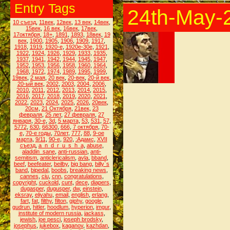
Entry Tags
24th-May-
10 съезд
,
11век
,
12век
,
13 век
,
14век
,
15век
,
16 век
,
16век
,
17век
,
17октября
,
18+
,
1891
,
1893
,
18век
,
19
век
,
1900
,
1905
,
1906
,
1909
,
1917
,
1918
,
1919
,
1920-е
,
1920е-30е
,
1921
,
1922
,
1924
,
1926
,
1929
,
1933
,
1935
,
1937
,
1941
,
1942
,
1944
,
1945
,
1947
,
1952
,
1953
,
1956
,
1958
,
1960
,
1964
,
1968
,
1972
,
1974
,
1989
,
1995
,
1999
,
19век
,
2 мая
,
20 век
,
20-век
,
20-й век
,
20-ый век
,
2002
,
2003
,
2004
,
2006
,
2010
,
2011
,
2012
,
2013
,
2014
,
2015
,
2016
,
2017
,
2018
,
2019
,
2020
,
2021
,
2022
,
2023
,
2024
,
2025
,
2026
,
20век
,
20см
,
21 Октября
,
21век
,
23
февраля
,
25 лет
,
27 февраля
,
27
января
,
30-е
,
3d
,
5 марта
,
53
,
531
,
57
,
5772
,
630
,
66300
,
666
,
7 октября
,
70-
е
,
70-е годы
,
70лет
,
777
,
88
,
9-ое
марта
,
9/11
,
90-е
,
920
,
:Адамс
,
XVII
съезд
,
a_n_d_r_u_s_h_a
,
abuse
,
aladdin_sane
,
anti-russian
,
anti-
semitism
,
anticlericalism
,
avla
,
bband
,
beef
,
beefeater
,
beilby
,
big bang
,
billy`s
band
,
bipedal
,
boobs
,
breaking news
,
cannes
,
ciu
,
cnn
,
congratulations
,
copyright
,
cuckold
,
cunt
,
dece
,
diapers
,
dugasper
,
dugusper
,
dw
,
einstein
,
eksray
,
eliyahu
,
email
,
english
,
erlang
,
fart
,
fat
,
filthy
,
filton
,
giphy
,
google
,
gudrun
,
hitler
,
hoodlum
,
hyperion
,
imgur
,
institute of modern russia
,
jackass
,
jewish
,
joe pesci
,
joseph brodsky
,
josephus
,
jukebox
,
kaganov
,
kazhdan
,