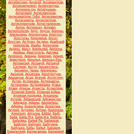
Антибиотики
,
Антигей
,
Антиемитизм
,
Антикомпромат
,
Антикультура
,
Антилопа гну
,
Антипушкин
,
Антисемит
,
Антисемитизм
,
Антисемитизм. ГеБе
,
Антисемитим
,
Антисемиты
,
Антисемтизм
,
Антисенмитизм
,
Антисталинизм
,
Антон
,
Антонеску
,
Антракт
,
Антропология
,
Анус
,
Анусы
,
Аононы
,
Апельсины
,
Апологетика
,
Апостол
,
Апостолы
,
Апреликов
,
Апсит
,
Апухтин
,
Ар Нуво
,
Ар деко
,
Арабский
терроризм
,
Арабы
,
Аргентина
,
Ардеко
,
Арест
,
Арефьева
,
Аризона
,
Арийцы
,
Аристотель
,
Арктика
,
Арлекино
,
Армада
,
Армения
,
Армия
,
Армстронг
,
Арнольд
,
Арнольд Ева
,
Артемизия
,
Артемуй
,
Артемуй
Сисярик
,
Артур
,
Архангельск
,
Архимед. Чапек
,
Архипенко
,
Архипов
,
Архипова
,
Архитектура
,
Аршакуни
,
Асад
,
Асатий
,
Ассистент
,
Астер
,
Астрахань
,
Астронавты
,
Астрономы
,
Астрофизика
,
Атака
,
Атаки
,
Атеизм
,
Атеисты
,
Атлантида
,
Атомная бомба
,
Атомная война
,
Атомная подлодка
,
Аукционы
,
Аутизм
,
Афанасьев
,
Афганистан
,
Афедрон
,
Афины
,
Афоризмы
,
Африка
,
Ахмадулина
,
Ахматова
,
Ахуеев
,
Ахуеево
,
Ацтеки
,
Ашкенази
,
Аэропорт
,
Аятолла
,
БАБЫ
,
БЫК
,
Баба
,
Баба-Яга
,
Баба-яга
,
Бабель
,
Бабизмы
,
Бабий Яр
,
Бабицкая
,
Бабочки
,
Бабурин
,
Бабучина
,
Бабушка
,
Бабы
,
Бабьё
,
Бавария
,
Бавильский
,
Багдасарова
,
Багрицкий
,