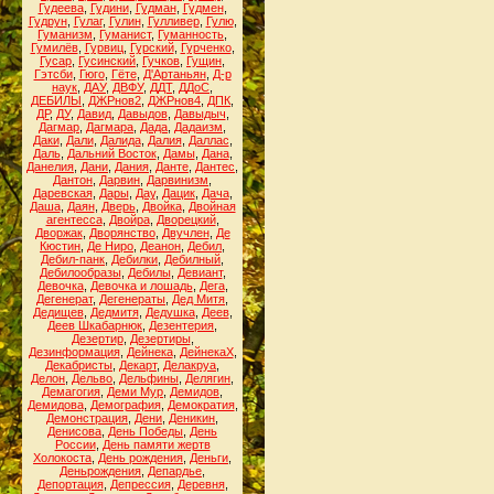
Гудеева
,
Гудини
,
Гудман
,
Гудмен
,
Гудрун
,
Гулаг
,
Гулин
,
Гулливер
,
Гулю
,
Гуманизм
,
Гуманист
,
Гуманность
,
Гумилёв
,
Гурвиц
,
Гурский
,
Гурченко
,
Гусар
,
Гусинский
,
Гучков
,
Гущин
,
Гэтсби
,
Гюго
,
Гёте
,
Д'Артаньян
,
Д-р
наук
,
ДАУ
,
ДВФУ
,
ДДТ
,
ДДоС
,
ДЕБИЛЫ
,
ДЖРнов2
,
ДЖРнов4
,
ДПК
,
ДР
,
ДУ
,
Давид
,
Давыдов
,
Давыдыч
,
Дагмар
,
Дагмара
,
Дада
,
Дадаизм
,
Даки
,
Дали
,
Далида
,
Далия
,
Даллас
,
Даль
,
Дальний Восток
,
Дамы
,
Дана
,
Данелия
,
Дани
,
Дания
,
Данте
,
Дантес
,
Дантон
,
Дарвин
,
Дарвинизм
,
Даревская
,
Дары
,
Дау
,
Дацик
,
Дача
,
Даша
,
Даян
,
Дверь
,
Двойка
,
Двойная
агентесса
,
Двойра
,
Дворецкий
,
Дворжак
,
Дворянство
,
Двучлен
,
Де
Кюстин
,
Де Ниро
,
Деанон
,
Дебил
,
Дебил-панк
,
Дебилки
,
Дебилный
,
Дебилообразы
,
Дебилы
,
Девиант
,
Девочка
,
Девочка и лошадь
,
Дега
,
Дегенерат
,
Дегенераты
,
Дед Митя
,
Дедищев
,
Дедмитя
,
Дедушка
,
Деев
,
Деев Шкабарнюк
,
Дезентерия
,
Дезертир
,
Дезертиры
,
Дезинформация
,
Дейнека
,
ДейнекаХ
,
Декабристы
,
Декарт
,
Делакруа
,
Делон
,
Дельво
,
Дельфины
,
Делягин
,
Демагогия
,
Деми Мур
,
Демидов
,
Демидова
,
Демография
,
Демократия
,
Демонстрация
,
Дени
,
Деникин
,
Денисова
,
День Победы
,
День
России
,
День памяти жертв
Холокоста
,
День рождения
,
Деньги
,
Деньрождения
,
Депардье
,
Депортация
,
Депрессия
,
Деревня
,