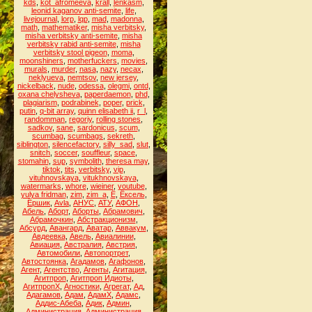
kds
,
kot_afromeeva
,
krall
,
lenkasm
,
leonid kaganov anti-semite
,
life
,
livejournal
,
lorp
,
lqp
,
mad
,
madonna
,
math
,
mathematiker
,
misha verbitsky
,
misha verbitsky anti-semite
,
misha
verbitsky rabid anti-semite
,
misha
verbitsky stool pigeon
,
moma
,
moonshiners
,
motherfuckers
,
movies
,
murals
,
murder
,
nasa
,
nazy
,
necax
,
neklyueva
,
nemtsov
,
new jersey
,
nickelback
,
nude
,
odessa
,
olegmi
,
ontd
,
oxana chelysheva
,
paperdaemon
,
phd
,
plagiarism
,
podrabinek
,
poper
,
prick
,
putin
,
q-bit array
,
quinn elisabeth ii
,
r_l
,
randomman
,
regoriy
,
rolling stones
,
sadkov
,
sane
,
sardonicus
,
scum
,
scumbag
,
scumbags
,
sekreth
,
siblington
,
silencefactory
,
silly_sad
,
slut
,
snitch
,
soccer
,
souffleur
,
space
,
stomahin
,
sup
,
symbolith
,
theresa may
,
tiktok
,
tits
,
verbitsky
,
vip
,
vituhnovskaya
,
vitukhnovskaya
,
watermarks
,
whore
,
wieiner
,
youtube
,
yulya fridman
,
zim
,
zim_a
,
Ё
,
Ёксель
,
Ёршик
,
Аvla
,
АНУС
,
АТУ
,
АФОН
,
Абель
,
Аборт
,
Аборты
,
Абрамович
,
Абрамочкин
,
Абстракционизм
,
Абсурд
,
Авангард
,
Аватар
,
Аввакум
,
Авдеевка
,
Авель
,
Авиалинии
,
Авиация
,
Австралия
,
Австрия
,
Автомобили
,
Автопортрет
,
Автостоянка
,
Агадамов
,
Агафонов
,
Агент
,
Агентство
,
Агенты
,
Агитация
,
Агитпроп
,
Агитпроп Идиоты
,
АгитпропХ
,
Агностики
,
Агрегат
,
Ад
,
Адагамов
,
Адам
,
АдамХ
,
Адамс
,
Аддис-Абеба
,
Адик
,
Админ
,
Администрация
,
Администрация