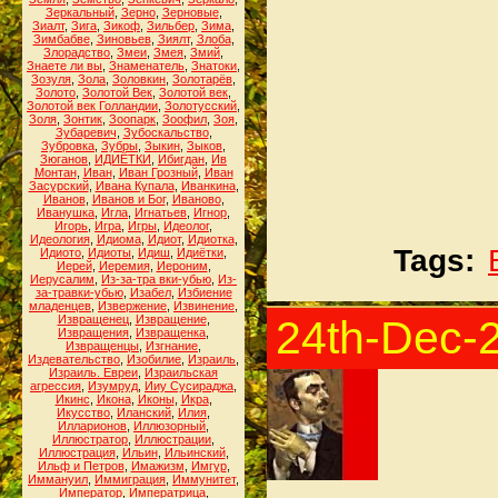
Зеркальный
,
Зерно
,
Зерновые
,
Зиалт
,
Зига
,
Зикоф
,
Зильбер
,
Зима
,
Зимбабве
,
Зиновьев
,
Зиялт
,
Злоба
,
Злорадство
,
Змеи
,
Змея
,
Змий
,
Знаете ли вы
,
Знаменатель
,
Знатоки
,
Зозуля
,
Зола
,
Золовкин
,
Золотарёв
,
Золото
,
Золотой Век
,
Золотой век
,
Золотой век Голландии
,
Золотусский
,
Золя
,
Зонтик
,
Зоопарк
,
Зоофил
,
Зоя
,
Зубаревич
,
Зубоскальство
,
Зубровка
,
Зубры
,
Зыкин
,
Зыков
,
Зюганов
,
ИДИЁТКИ
,
Ибигдан
,
Ив
Монтан
,
Иван
,
Иван Грозный
,
Иван
Засурский
,
Ивана Купала
,
Иванкина
,
Иванов
,
Иванов и Бог
,
Иваново
,
Иванушка
,
Игла
,
Игнатьев
,
Игнор
,
Игорь
,
Игра
,
Игры
,
Идеолог
,
Идеология
,
Идиома
,
Идиот
,
Идиотка
,
Tags:
Идиото
,
Идиоты
,
Идиш
,
Идиётки
,
Иерей
,
Иеремия
,
Иероним
,
Иерусалим
,
Из-за-тра вки-убью
,
Из-
за-травки-убью
,
Изабел
,
Избиение
младенцев
,
Извержение
,
Извинение
,
Извращенец
,
Извращение
,
24th-Dec-
Извращения
,
Извращенка
,
Извращенцы
,
Изгнание
,
Издевательство
,
Изобилие
,
Израиль
,
Израиль. Евреи
,
Израильская
агрессия
,
Изумруд
,
Ииу Сусираджа
,
Икинс
,
Икона
,
Иконы
,
Икра
,
Икусство
,
Иланский
,
Илия
,
Илларионов
,
Иллюзорный
,
Иллюстратор
,
Иллюстрации
,
Иллюстрация
,
Ильин
,
Ильинский
,
Ильф и Петров
,
Имажизм
,
Имгур
,
Иммануил
,
Иммиграция
,
Иммунитет
,
Император
,
Императрица
,