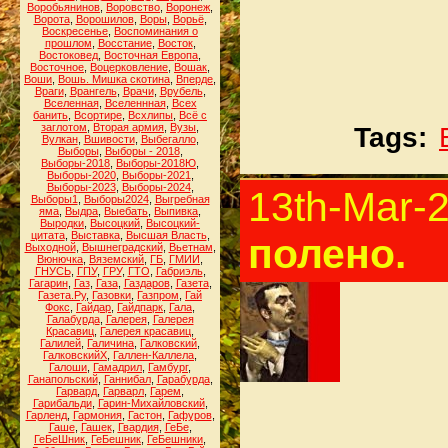
Воробьянинов
,
Воровство
,
Воронеж
,
Ворота
,
Ворошилов
,
Воры
,
Ворьё
,
Воскресенье
,
Воспоминания о
прошлом
,
Восстание
,
Восток
,
Востоковед
,
Восточная Европа
,
Восточное
,
Воцерковление
,
Вошак
,
Воши
,
Вошь. Мишка скотина
,
Вперде
,
Враги
,
Врангель
,
Врачи
,
Врубель
,
Вселенная
,
Вселеннная
,
Всех
банить
,
Всортире
,
Всхлипы
,
Всё с
заглотом
,
Вторая армия
,
Вузы
,
Tags:
Вулкан
,
Вшивости
,
Выбегалло
,
Выборы
,
Выборы - 2018
,
Выборы-2018
,
Выборы-2018Ю
,
Выборы-2020
,
Выборы-2021
,
Выборы-2023
,
Выборы-2024
,
13th-Mar-
Выборы1
,
Выборы2024
,
Выгребная
яма
,
Выдра
,
Выебать
,
Выпивка
,
Выродки
,
Высоцкий
,
Высоцкий-
цитата
,
Выставка
,
Высшая Власть
,
полено.
Выходной
,
Вышнеградский
,
Вьетнам
,
Вюнючка
,
Вяземский
,
ГБ
,
ГМИИ
,
ГНУСЬ
,
ГПУ
,
ГРУ
,
ГТО
,
Габриэль
,
Гагарин
,
Газ
,
Газа
,
Газдаров
,
Газета
,
Газета.Ру
,
Газовки
,
Газпром
,
Гай
Фокс
,
Гайдар
,
Гайдпарк
,
Гала
,
Галабурда
,
Галерея
,
Галерея
Красавиц
,
Галерея красавиц
,
Галилей
,
Галичина
,
Галковский
,
ГалковскийХ
,
Галлен-Каллела
,
Галоши
,
Гамадрил
,
Гамбург
,
Ганапольский
,
Ганнибал
,
Гарабурда
,
Гарвард
,
Гарварл
,
Гарем
,
Гарибальди
,
Гарин-Михайловский
,
Гарленд
,
Гармония
,
Гастон
,
Гафуров
,
Гаше
,
Гашек
,
Гвардия
,
ГеБе
,
ГеБеШник
,
ГеБешник
,
ГеБешники
,