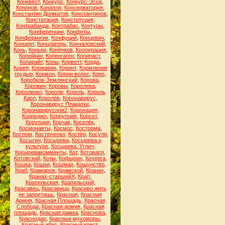
Конквест
,
Конкурс
,
Конкурс-Эссе
,
Кононов
,
Конопля
,
Консерватория
,
Константин Долматов
,
Константинов
,
Констатация
,
Конституция
,
Контрабанда
,
Контрабас
,
Контуры
,
Конференции
,
Конфеты
,
Конформизм
,
Конфуций
,
Концевич
,
Концерт
,
Концлагерь
,
Кончаловский
,
Конь
,
Коньки
,
Конёнков
,
Кооперация
,
Копейкин
,
Копенгаген
,
Копипаст
,
Копирайт
,
Копы
,
Корветт
,
Корда
,
Корея
,
Коржавин
,
Коринт
,
Кормление
грудью
,
Кормон
,
Корни волос
,
Коро
,
Коробков-Землянский
,
Корова
,
Коровин
,
Коровы
,
Королева
,
Короленко
,
Короли
,
Король
,
Король
Карл
,
Королёв
,
Коронавирус
,
Коронавирус Плакатки
,
Коронавируснов2
,
Коронация
,
Корреджо
,
Коррупция
,
Корсет
,
Корупция
,
Корчак
,
Коселёк
,
Космонавты
,
Космос
,
Кострома
,
Костюм
,
Костюченко
,
Костёр
,
Косуля
,
Косыгин
,
Косырева
,
Косырева о
культуре
,
Косырева. Углич
,
Косыревакомменты
,
Кот
,
Котовася
,
Котовский
,
Коты
,
Кофырин
,
Кочерга
,
Кошка
,
Кошки
,
Кошмар
,
Кощунство
,
Краб
,
Крамаров
,
Крамской
,
Кранах
,
Кранах-старшийХ
,
Крап
,
Крапильская
,
Крапильский
,
Красавец
,
Красавица
,
Красиво жить
не запретишь
,
Красная
,
Красная
Армия
,
Красная Площадь
,
Красная
Слобода
,
Красная армия
,
Красная
площадь
,
Красная рамка
,
Краснова
,
Краснодар
,
Красные мухоморы
,
Красный ибис
,
Красный крест
,