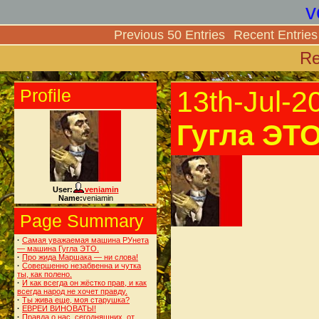
v
Previous 50 Entries
Recent Entries
Re
Profile
13th-Jul-2
Гугла ЭТО
User:
veniamin
Name:
veniamin
Page Summary
·
Самая уважаемая машина РУнета
— машина Гугла ЭТО.
·
Про жида Маршака — ни слова!
·
Совершенно незабвенна и чутка
ты, как полено.
·
И как всегда он жёстко прав, и как
всегда народ не хочет правду.
·
Ты жива еще, моя старушка?
·
ЕВРЕИ ВИНОВАТЫ!
·
Правда о нас, сегодняшних, от