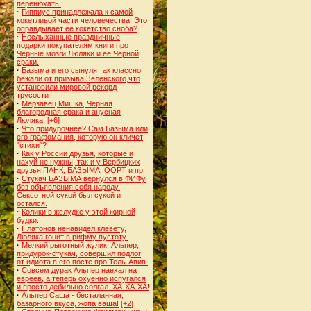
перенюхать.
·
Гиппиус принадлежала к самой
кокетливой части человечества. Это
оправдывает её кокетство сноба?
·
Неслыханные праздничные
подарки покупателям книги про
Чёрные мозги Люляки и её Чёрной
сраки.
·
Базыма и его сынуля так классно
бежали от призыва Зеленского,что
установили мировой рекорд
трусости
·
Мерзавец Мишка, Чёрная
благородная срака и анусная
Люляка.
[+6]
·
Что придурочнее? Сам Базыма или
его графомания, которую он кличет
"стихи"?
·
Как у России друзья, которые и
нахуй не нужны, так и у Вербицких
друзья ПАНК, БАЗЫМА, ООРТ и пр.
·
Стукач БАЗЫМА вернулся в ФИФу
без объявления себя народу.
Сексотной сукой был сукой и
остался.
·
Колики в желудке у этой жирной
будки.
·
Платонов ненавидел клевету,
Люляка гонит в рифму пустоту.
·
Мелкий рыготный жулик, Альпер,
придурок-стукач, совершил подлог
от идиота в его посте про Тель-Авив.
·
Совсем дурак Альпер наехал на
евреев, а теперь охуенно испугался
и просто дебильно солгал. ХА-ХА-ХА!
·
Альпер Саша - бесталанная,
базарного вкуса, жопа ваша!
[+2]