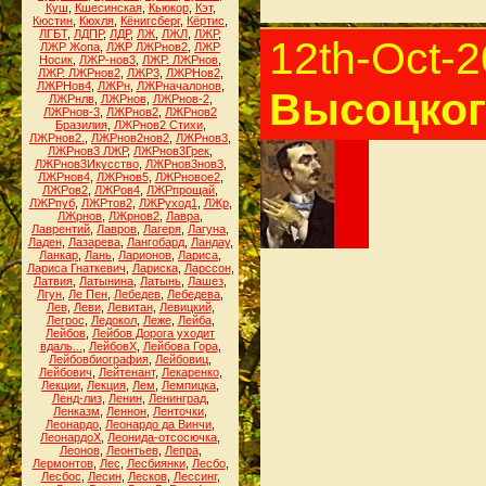
Куш
,
Кшесинская
,
Кьюкор
,
Кэт
,
Кюстин
,
Кюхля
,
Кёнигсберг
,
Кёртис
,
ЛГБТ
,
ЛДПР
,
ЛДР
,
ЛЖ
,
ЛЖЛ
,
ЛЖР
,
12th-Oct-
ЛЖР Жопа
,
ЛЖР ЛЖРнов2
,
ЛЖР
Носик
,
ЛЖР-нов3
,
ЛЖР. ЛЖРнов
,
ЛЖР. ЛЖРнов2
,
ЛЖР3
,
ЛЖРНов2
,
ЛЖРНов4
,
ЛЖРн
,
ЛЖРначалонов
,
Высоцког
ЛЖРнлв
,
ЛЖРнов
,
ЛЖРнов-2
,
ЛЖРнов-3
,
ЛЖРнов2
,
ЛЖРнов2
Бразилия
,
ЛЖРнов2 Стихи
,
ЛЖРнов2.
,
ЛЖРнов2нов2
,
ЛЖРнов3
,
ЛЖРнов3 ЛЖР
,
ЛЖРнов3Грек
,
ЛЖРнов3Икусство
,
ЛЖРнов3нов3
,
ЛЖРнов4
,
ЛЖРнов5
,
ЛЖРновое2
,
ЛЖРов2
,
ЛЖРов4
,
ЛЖРпрощай
,
ЛЖРпуб
,
ЛЖРтов2
,
ЛЖРуход1
,
ЛЖр
,
ЛЖрнов
,
ЛЖрнов2
,
Лавра
,
Лаврентий
,
Лавров
,
Лагеря
,
Лагуна
,
Ладен
,
Лазарева
,
Лангобард
,
Ландау
,
Ланкар
,
Лань
,
Ларионов
,
Лариса
,
Лариса Гнаткевич
,
Лариска
,
Ларссон
,
Латвия
,
Латынина
,
Латынь
,
Лашез
,
Лгун
,
Ле Пен
,
Лебедев
,
Лебедева
,
Лев
,
Леви
,
Левитан
,
Левицкий
,
Легрос
,
Ледокол
,
Леже
,
Лейба
,
Лейбов
,
Лейбов Дорога уходит
вдаль...
,
ЛейбовХ
,
Лейбова Гора
,
Лейбовбиография
,
Лейбовиц
,
Лейбович
,
Лейтенант
,
Лекаренко
,
Лекции
,
Лекция
,
Лем
,
Лемпицка
,
Ленд-лиз
,
Ленин
,
Ленинград
,
Ленказм
,
Леннон
,
Ленточки
,
Леонардо
,
Леонардо да Винчи
,
ЛеонардоХ
,
Леонида-отсосючка
,
Леонов
,
Леонтьев
,
Лепра
,
Лермонтов
,
Лес
,
Лесбиянки
,
Лесбо
,
Лесбос
,
Лесин
,
Лесков
,
Лессинг
,