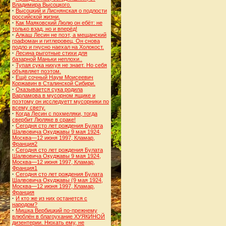
Владимира Высоцкого.
·
Высоцкий и Лиснянская о подлости
российской жизни.
·
Как Маяковский Люлю он ебёт: не
только взад, но и вперёд!
·
Алкаш Лесин не поэт, а мещанский
графоман и гитлеровец. Он снова
подло и гнусно наехал на Холокост.
·
Лесина рыготные стихи для
базарной Маньки неплохи..
·
Тупая сука нихуя не знает. Но себя
объявляет поэтом.
·
Ещё сочный Наум Моисеевич
Коржавин в Сталинской Сибири.
·
Оказывается сука родила
Варламова в мусорном ящике и
поэтому он исследуетт мусорники по
всему свету.
·
Когда Лесин с похмеляки, тогда
свербит Люляке в сраке!
·
Сегодня сто лет рождения Булата
Шалвовича Окуджавы 9 мая 1924,
Москва—12 июня 1997, Кламар,
Франция2
·
Сегодня сто лет рождения Булата
Шалвовича Окуджавы 9 мая 1924,
Москва—12 июня 1997, Кламар,
Франция1
·
Сегодня сто лет рождения Булата
Шалвовича Окуджавы (9 мая 1924,
Москва—12 июня 1997, Кламар,
Франция
·
И кто же из них останется с
народом?
·
Мишка Вербицкий по-прежнему
влюблён в благоухание ХУЯКИНОЙ
дизентерии. Нюхать ему, не