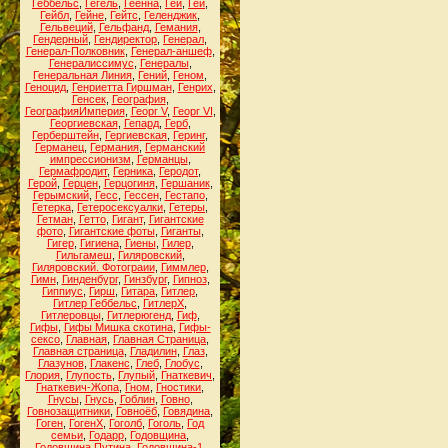
Геббельс
,
Гегель
,
Геенна
,
Геи
,
Гей
,
Гейбл
,
Гейне
,
Гейтс
,
Геленджик
,
Гельвеций
,
Гельфанд
,
Гемания
,
Гендерный
,
Гендиректор
,
Генерал
,
Генерал-Полковник
,
Генерал-аншеф
,
Генералиссимус
,
Генералы
,
Генеральная Линия
,
Гений
,
Геном
,
Геноцид
,
Генриетта Гиршман
,
Генрих
,
Генсек
,
География
,
ГеографияИмперия
,
Георг V
,
Георг VI
,
Георгиевская
,
Гепард
,
Герб
,
Герберштейн
,
Гергиевская
,
Геринг
,
Германец
,
Германия
,
Германский
импрессионизм
,
Германцы
,
Гермафродит
,
Герника
,
Геродот
,
Герой
,
Герцен
,
Герцогиня
,
Гершаник
,
Герымский
,
Гесс
,
Гессен
,
Гестапо
,
Гетерка
,
Гетеросексуалки
,
Гетеры
,
Гетман
,
Гетто
,
Гигант
,
Гигантские
фото
,
Гигантские фоты
,
Гиганты
,
Гигер
,
Гигиена
,
Гиены
,
Гилер
,
Гильгамеш
,
Гиляровский
,
Гиляровский. Фотограии
,
Гиммлер
,
Гимн
,
Гинденбург
,
Гинзбург
,
Гипноз
,
Гиппиус
,
Гирш
,
Гитара
,
Гитлер
,
Гитлер Геббельс
,
ГитлерХ
,
Гитлеровцы
,
Гитлерюгенд
,
Гиф
,
Гифы
,
Гифы Мишка скотина
,
Гифы-
сексо
,
Главная
,
Главная Страница
,
Главная страница
,
Гладилин
,
Глаз
,
Глазунов
,
Глакенс
,
Глеб
,
Глобус
,
Глория
,
Глупость
,
Глупый
,
Гнаткевич
,
Гнаткевич-Жопа
,
Гном
,
Гностики
,
Гнусы
,
Гнусь
,
Гоблин
,
Говно
,
Говнозащитники
,
Говноёб
,
Говядина
,
Гоген
,
ГогенХ
,
Гоголб
,
Гоголь
,
Год
семьи
,
Годарр
,
Годовщина
,
Годовщина Путина
,
Годовщина-1
,