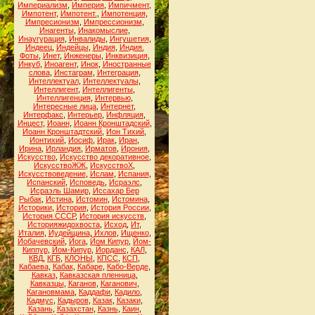
Империализм
,
Империя
,
Импичмент
,
Импотент
,
Импотент.
,
Импотенция
,
Импресионизм
,
Импрессионизм
,
Инагенты
,
Инакомыслие
,
Инаугурация
,
Инвалиды
,
Ингушетия
,
Индеец
,
Индейцы
,
Индия
,
Индия.
Фоты
,
Инет
,
Инженеры
,
Инквизиция
,
Инкуб
,
Иноагент
,
Инок
,
Иностранные
слова
,
Инстаграм
,
Интеграция
,
Интеллектуал
,
Интеллектуалы
,
Интеллигент
,
Интеллигенты
,
Интеллигенция
,
Интервью
,
Интересные лица
,
Интернет
,
Интерфакс
,
Интерьер
,
Инфляция
,
Инцест
,
Иоанн
,
Иоанн Кронштадский
,
Иоанн Кронштадтский
,
Ион Тихий
,
Ионтихий
,
Иосиф
,
Ирак
,
Иран
,
Ирина
,
Ирландия
,
Ирматов
,
Ирония
,
Искусство
,
Искусство декоративное
,
ИскусствоЖЖ
,
ИскусствоХ
,
Искусствоведение
,
Ислам
,
Испания
,
Испанский
,
Исповедь
,
Исраэлс
,
Исраэль Шамир
,
Иссахар Бер
Рыбак
,
Истина
,
Истомин
,
Истомина
,
Историки
,
История
,
История России
,
История СССР
,
История искусств
,
Историяжидохвоста
,
Исход
,
Ит
,
Италия
,
Иудейщина
,
Ихлов
,
Ищенко
,
Йобачевский
,
Йога
,
Йом Кипур
,
Йом-
Киппур
,
Йом-Кипур
,
Йорданс
,
КАЛ
,
КВД
,
КГБ
,
КЛОНЫ
,
КПСС
,
КСП
,
Кабаева
,
Кабак
,
Кабаре
,
Кабо-Верде
,
Кавказ
,
Кавказская пленница
,
Кавказцы
,
Каганов
,
Каганович
,
Кагановмама
,
Каддафи
,
Кадило
,
Кадмус
,
Кадыров
,
Казак
,
Казаки
,
Казань
,
Казахстан
,
Казнь
,
Каин
,