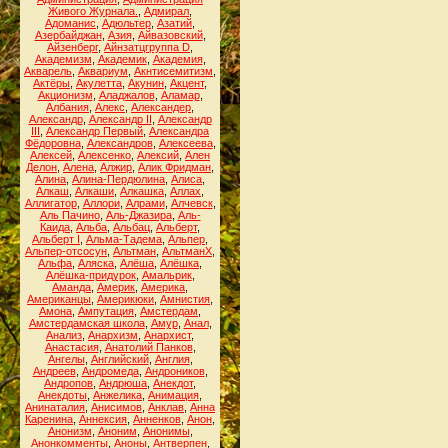
Живого Журнала.
,
Адмирал
,
Адоманис
,
Адюльтер
,
Азатий
,
Азербайджан
,
Азия
,
Айвазовский
,
Айзенберг
,
Айнзатцгруппа D
,
Академизм
,
Академик
,
Академия
,
Акварель
,
Аквариум
,
Акнтисемитизм
,
Актёры
,
Акулетта
,
Акунин
,
Акцент
,
Акционизм
,
Аладжалов
,
Аламар
,
Албания
,
Алекс
,
Александер
,
Александр
,
Александр II
,
Александр
III
,
Александр Первый
,
Александра
Фёдоровна
,
Александров
,
Алексеева
,
Алексей
,
Алексенко
,
Алексий
,
Ален
Делон
,
Алена
,
Алжир
,
Алик Фридман
,
Алина
,
Алина-Пердюлина
,
Алиса
,
Алкаш
,
Алкаши
,
Алкашка
,
Аллах
,
Аллигатор
,
Аллори
,
Алрами
,
Алчевск
,
Аль Пачино
,
Аль-Джазира
,
Аль-
Каида
,
Альба
,
Альбац
,
Альберт
,
Альберт I
,
Альма-Тадема
,
Альпер
,
Альпер-отсосун
,
Альтман
,
АльтманХ
,
Альфа
,
Аляска
,
Алёша
,
Алёшка
,
Алёшка-придурок
,
Амальрик
,
Аманда
,
Америк
,
Америка
,
Американцы
,
Америкюки
,
Амнистия
,
Амона
,
Ампутация
,
Амстердам
,
Амстердамская школа
,
Амур
,
Анал
,
Анализ
,
Анархизм
,
Анархист
,
Анастасия
,
Анатолий Панков
,
Ангелы
,
Английский
,
Англия
,
Андреев
,
Андромеда
,
Андроников
,
Андропов
,
Андрюша
,
Анекдот
,
Анекдоты
,
Анжелика
,
Анимация
,
Анинаталия
,
Анисимов
,
Анклав
,
Анна
Каренина
,
Аннексия
,
Анненков
,
Анон
,
Анонизм
,
Аноним
,
Анонимы
,
Анонкомменты
,
Аноны
,
Антверпен
,