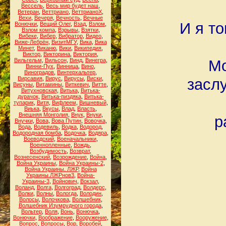
Вессель
,
Весь мир будет наш
,
Ветеран
,
Веттриано
,
ВеттрианоХ
,
Вехи
,
Вечеря
,
Вечность
,
Вечные
И я то
Вонючки
,
Вещий Олег
,
Взад
,
Взлом
,
Взлом компа
,
Взрывы
,
Взятки
,
Вибеке
,
Вибер
,
Вибратор
,
Видео
,
Виже-Лебрён
,
ВизитМГУ
,
Вика
,
Вика
Минет
,
Виканю
,
Вики
,
Википедия
,
Виктор
,
Викторина
,
Виктория
,
Мо
Вильгельм
,
Вильсон
,
Винд
,
Винегра
,
Винни-Пух
,
Винница
,
Вино
,
Виноградов
,
Винтерхальтер
,
Вирсавия
,
Вирус
,
Вирусы
,
Виски
,
засл
Висуны
,
Витамины
,
Виткевич
,
Витте
,
Витухновская
,
Витька
,
Витька-
дурачок
,
Витька-пиздяка
,
Витька-
тупарик
,
Витя
,
Вифлеем
,
Вишневый
,
Виька
,
Вкусы
,
Влад
,
Власть
,
Внешняя Монголия
,
Внук
,
Внуки
,
р
Внучки
,
Вова
,
Вова Путин
,
Вовочка
,
Вода
,
Водевиль
,
Водка
,
Водород
,
Водородная бомба
,
Водочка
,
Водяра
,
Воеводский
,
Военачальники
,
Военнопленные
,
Вождь
,
Возбудимость
,
Возврат
,
Вознесенский
,
Возрождение
,
Война
,
Война Украины
,
Война Украины-2
,
Война Украины. ЛЖР
,
Война
Украины.ЛЖРнов3
,
Война-
Украины-3
,
Войнович
,
Вокзал
,
Воланд
,
Волга
,
Волгоград
,
Волдерс
,
Волки
,
Волны
,
Вологда
,
Володин
,
Волосы
,
Волочкова
,
Волшебник
,
Волшебник Изумрудного города
,
Вольтер
,
Воля
,
Вонь
,
Вонючка
,
Вонючки
,
Воображение
,
Вооружение
,
Вопрос
,
Вопросы
,
Вор
,
Воробей
,