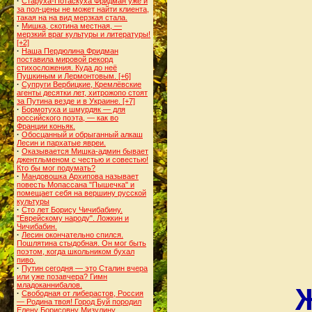
·
Старуха-Потаскуха Фридман уже и
за пол-цены не может найти клиента,
такая на на вид мерзкая стала.
·
Мишка, скотина местная, —
мерзкий враг культуры и литературы!
[+2]
·
Наша Пердюлина Фридман
поставила мировой рекорд
стихосложения. Куда до неё
Пушкиным и Лермонтовым.
[+6]
·
Супруги Вербицкие, Кремлёвские
агенты десятки лет, хитрожопо стоят
за Путина везде и в Украине.
[+7]
·
Бормотуха и шмурдяк — для
российского поэта, — как во
Франции коньяк.
·
Обосцанный и обрыганный алкаш
Лесин и пархатые явреи.
·
Оказывается Мишка-админ бывает
джентльменом с честью и совестью!
Кто бы мог подумать?
·
Мандовошка Архипова называет
повесть Мопассана "Пышечка" и
помещает себя на вершину русской
культуры
·
Сто лет Борису Чичибабину.
"Еврейскому народу". Ложкин и
Чичибабин.
·
Лесин окончательно спился.
Пошлятина стыдобная. Он мог быть
поэтом, когда школьником бухал
пиво.
·
Путин сегодня — это Сталин вчера
или уже позавчера? Гимн
младоканнибалов.
·
Свободная от либерастов, Россия
— Родина твоя! Город Буй породил
Елену Борисовну Мизулину.