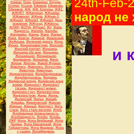
24th-Feb-
Ереван
,
Ереи
,
Еременко
,
Ерунда
,
Есенин
,
Еськов
,
Ефимов
,
Ефимова
,
Ефремов
,
ЖЖ
,
ЖЖ. Блогеры
,
ЖЖ1
,
народ не 
ЖЖНЕТ
,
ЖЖжурнал
,
ЖЖзабан
,
ЖЖимпорт
,
ЖЖнов
,
ЖЖнов-3
,
ЖЖнов2
,
ЖЖнов3
,
ЖЖнов3. День
рождения
,
ЖЖуход
,
ЖЖфоты
,
ЖЛЖР
,
ЖОПА
,
ЖРнов2
,
ЖУ
,
Жаба
,
Жадность
,
Жалоба
,
Жалобы
,
Жандармы
,
Жанна
,
Жанр
,
Жанры
,
Жара
,
Жаргон
,
Жариков
,
Жванецкий
,
ЖеЖешка
,
Железная дорога
,
Жена
,
Жених
,
Женоненавистник
,
Женский
,
и 
Женский портрет
,
Женщина
,
Женщина обо мне
,
Женщины
,
Женщиныню
,
Женщиныню.
Фридманню
,
Женщиню
,
Женя
,
Жером
,
Жертвы
,
Живой Журнал
,
Живопись
,
Живопись. Искусство
,
Животное
,
Животные
,
Жидоаллергина
,
Жидобандеровцы
,
Жидобандэровцы
,
Жидовка
,
Жидовская морда
,
Жидовские алые
вожжи
,
Жидохвост
,
Жидохвост
Цезарь
,
Жидохвост можно
,
Жидохвост-кот
,
Жидохвостера
,
Жидохвостизм
,
Жиды
,
Жизнь
,
Жилинский
,
Жильё
,
Жираф
,
Жирафы
,
Жириновский
,
Жирная
,
Жирные
,
Жирный
,
Жиртрест
,
Жить
стало
,
Жить стало веселее
,
Жлоб
,
Жлобовидная Хромосомность
,
Жлобовидность
,
Жлобы
,
Жлобы.
ЛЖР
,
Жопа
,
Жопа Вербицкий
,
Жопа
Люляки
,
Жопа Маковецкий
,
Жопа
Тифаретника
,
Жопа Фридман
,
Жопа
с ушами
,
ЖопаФридман
,