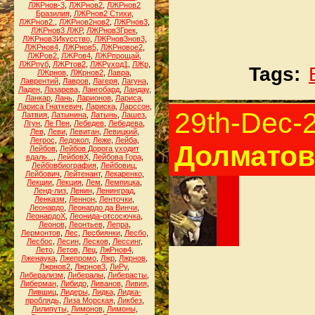
ЛЖРнов-3
,
ЛЖРнов2
,
ЛЖРнов2
Бразилия
,
ЛЖРнов2 Стихи
,
ЛЖРнов2.
,
ЛЖРнов2нов2
,
ЛЖРнов3
,
ЛЖРнов3 ЛЖР
,
ЛЖРнов3Грек
,
ЛЖРнов3Икусство
,
ЛЖРнов3нов3
,
ЛЖРнов4
,
ЛЖРнов5
,
ЛЖРновое2
,
ЛЖРов2
,
ЛЖРов4
,
ЛЖРпрощай
,
ЛЖРпуб
,
ЛЖРтов2
,
ЛЖРуход1
,
ЛЖр
,
Tags:
ЛЖрнов
,
ЛЖрнов2
,
Лавра
,
Лаврентий
,
Лавров
,
Лагеря
,
Лагуна
,
Ладен
,
Лазарева
,
Лангобард
,
Ландау
,
Ланкар
,
Лань
,
Ларионов
,
Лариса
,
Лариса Гнаткевич
,
Лариска
,
Ларссон
,
29th-Dec-
Латвия
,
Латынина
,
Латынь
,
Лашез
,
Лгун
,
Ле Пен
,
Лебедев
,
Лебедева
,
Лев
,
Леви
,
Левитан
,
Левицкий
,
Легрос
,
Ледокол
,
Леже
,
Лейба
,
Долматов
Лейбов
,
Лейбов Дорога уходит
вдаль...
,
ЛейбовХ
,
Лейбова Гора
,
Лейбовбиография
,
Лейбовиц
,
Лейбович
,
Лейтенант
,
Лекаренко
,
Лекции
,
Лекция
,
Лем
,
Лемпицка
,
Ленд-лиз
,
Ленин
,
Ленинград
,
Ленказм
,
Леннон
,
Ленточки
,
Леонардо
,
Леонардо да Винчи
,
ЛеонардоХ
,
Леонида-отсосючка
,
Леонов
,
Леонтьев
,
Лепра
,
Лермонтов
,
Лес
,
Лесбиянки
,
Лесбо
,
Лесбос
,
Лесин
,
Лесков
,
Лессинг
,
Лето
,
Летов
,
Лец
,
ЛжРнов4
,
Лженаука
,
Лжепромо
,
Лжр
,
Лжрнов
,
Лжрнов2
,
Лжрнов3
,
ЛиРу
,
Либерализм
,
Либералы
,
Либерасты
,
Либерман
,
Либидо
,
Ливанов
,
Ливия
,
Лившиц
,
Лидеры
,
Лидка
,
Лидка-
проблядь
,
Лиза Морская
,
Ликбез
,
Лилипуты
,
Лимонов
,
Лимоны
,