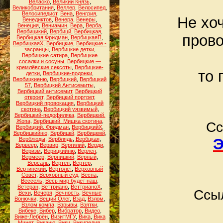
Веласко
,
Великий Князь
,
Великобритания
,
Веллер
,
Велосипед
,
Велосипедист
,
Вена
,
Венгрия
,
Не хо
Венедиктов
,
Венера
,
Венеры
,
Венеция
,
Вениамин
,
Вера
,
Верба
,
Вербицикий
,
Вербицй
,
Вербицкая
,
прово
Вербицкая Фридман
,
ВербицкаяП
,
ВербицкаяХ
,
Вербицкие
,
Вербицкие -
засранцы
,
Вербицкие детки
,
Вербицкие сатира
,
Вербицкие
сосалки и сосуны
,
Вербицкие —
кремлёвские сексоты
,
Вербицкие-
то 
детки
,
Вербицкие-подонки
,
Вербицкиеню
,
Вербицкий
,
Вербицкий
57
,
Вербицкий Антисемиты
,
Вербицкий антисемит
,
Вербицкий
откроет
,
Вербицкий портрет
,
Вербицкий провокация
,
Вербицкий
скотина
,
Вербицкий уязвимый
,
Вербицкий-педофиляка
,
Вербицкий.
Жопа
,
Вербицкий. Мишка скотина
,
Сс
Вербицкий. Фридман
,
ВербицкийХ
,
Вербицкийню
,
Вербицкй
,
Вербицкмй
,
Э
Верблюды
,
Верблядь
,
Вербцкая
,
Вервеер
,
Вервир
,
Вергилий
,
Верди
,
Веризм
,
Верицкийню
,
Верлен
,
Вермеер
,
Верницкий
,
Верный
,
Версаль
,
Вертеп
,
Вертер
,
Вертинский
,
Вертолёт
,
Верховный
Совет
,
Верховный суд
,
Весна
,
Вессель
,
Весь мир будет наш
,
Ветеран
,
Веттриано
,
ВеттрианоХ
,
Ссыл
Вехи
,
Вечеря
,
Вечность
,
Вечные
Вонючки
,
Вещий Олег
,
Взад
,
Взлом
,
Взлом компа
,
Взрывы
,
Взятки
,
Вибеке
,
Вибер
,
Вибратор
,
Видео
,
Виже-Лебрён
,
ВизитМГУ
,
Вика
,
Вика
Минет
,
Виканю
,
Вики
,
Википедия
,