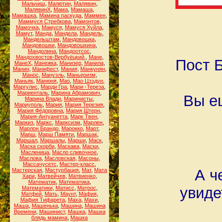
Мальчиш
,
Малютин
,
Малявин
,
МалявинХ
,
Мама
,
Мамаша
,
Мамашка
,
Мамина паскуда
,
Маммен
,
Маммуся Стребкова
,
Мамонтов
,
Мамочка
,
Мамуся
,
Мамуся Хуйла
,
Мамут
,
Манда
,
Мандела
,
Мандель
,
Мандельштам
,
Мандовошка
,
Мандовошки
,
Мандовошкина
,
Мандолина
,
Мандоотсос
,
Мандохвостов-Вербуёцкий.
,
Мане
,
Пост Б
МанеХ
,
Манежка
,
Манизер
,
Манила
,
Манин
,
Манифест
,
Мания
,
Манкунян
,
Манос
,
Мануэль
,
Маньеризм
,
Маньяк
,
Манюня
,
Мао
,
Мао Цзэдун
,
Маргулис
,
Марди Гра
,
Мари -Тереза
,
Мариенталь
,
Марина Абрамович
,
Вы е
Марина Влади
,
Маринисты
,
Мариуполь
,
Мария
,
Мария Терезия
,
Мария Фёдоровна
,
Мария Штерн
,
Мария-Антуанетта
,
Марк Твен
,
Маркиз
,
Маркс
,
Марксизм
,
Марлен
,
Марлон Брандо
,
Марокко
,
Март
,
Марш
,
Марш Памяти
,
Маршак
,
Маршал
,
Маршалы
,
Марши
,
Маск
,
Маска скорби
,
Маскава
,
Маски
,
Масленица
,
Масло сливочное
,
Маслова
,
Масловская
,
Масоны
,
Массачусетс
,
Мастер-класс
,
А ч
Мастерская
,
Мастурбация
,
Мат
,
Мата
Хари
,
Матвейчев
,
Матвиенко
,
Математик
,
Математика
,
увиде
Математики
,
Матисс
,
Матрос
,
Матфей
,
Мать
,
Маунт
,
Мафия
,
Мафия Тифарета
,
Маха
,
Махи
,
Маша
,
Машенька
,
Машина
,
Машина
Времени
,
Машинист
,
Машка
,
Машка
блядь мамина
,
Машка