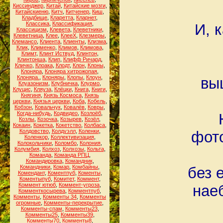
Киссинджер
,
Китай
,
Китайские мозги
,
Китайскиеню
,
Китч
,
Китченер
,
Киш
,
Кладбище
,
Кларетта
,
Кларнет
,
Классика
,
Классификация
,
И, 
Классицизм
,
Клевета
,
Клеветники
,
Клеветница
,
Клее
,
КлееХ
,
Клезмеры
,
Клемансо
,
Клиента
,
Клиенты
,
Клизма
,
Клик
,
Клименко
,
Климов
,
Климова
,
Климт
,
Клинт Иствуд
,
Клинтон
,
Клинтонша
,
Клип
,
Клифф Ричард
,
Кличко
,
Клоака
,
Клодт
,
Клон
,
Клоны
,
Клоняра
,
Клоняра хитрожопая
,
Клоняра.
,
Клоняры
,
Клопы
,
Клоун
,
вы
Клуазонизм
,
Клубничка
,
Клурмо
,
Клуцис
,
Кляуза
,
Клёцки
,
Книга
,
Книги
,
Княгиня
,
Князь Космоса
,
Князь
церкви
,
Князья церкви
,
Коба
,
Кобель
,
Кобзон
,
Ковальчук
,
Ковалёв
,
Ковры
,
Когда-нибудь
,
Кодвидео
,
Козлоёб
,
Козлы
,
Козочка
,
Козырев
,
Козёл
,
Кокаин
,
Кокетка
,
Кокетство
,
Колбаса
,
Колдовство
,
Колдуэлл
,
Коленки
,
фото
Коленкор
,
Коллективизация
,
Колокольчики
,
Коломбо
,
Колония
,
Колумбия
,
Колхоз
,
Колхозы
,
Кольта
,
Команда
,
Команда РПЦ
,
Командировка
,
Командник
,
Командники
,
Комар
,
Комбайны
,
без 
Комендант
,
Коментпуб
,
Коменты
,
Коментыпуб
,
Комитет
,
Коммент
,
Коммент ютюб
,
Коммент-угроза
,
наеб
Комменткосырева
,
Комментпуб
,
Комменты
,
Комменты 34
,
Комменты
огромные
,
Комменты-перекрытие
,
Комменты-спам
,
Комменты23
,
Комменты25
,
Комменты39
,
Комменты70
,
Комменты8
,