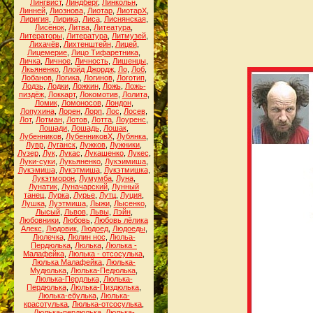
Лингвист
,
Линдберг
,
Линкольн
,
Линней
,
Лиознова
,
Лиотар
,
ЛиотарХ
,
Лиригия
,
Лирика
,
Лиса
,
Лиснянская
,
Лисёнок
,
Литва
,
Литеатура
,
Литераторы
,
Литература
,
Литмузей
,
Лихачёв
,
Лихтенштейн
,
Лицей
,
Лицемерие
,
Лицо Тифаретника
,
Личка
,
Личное
,
Личность
,
Лишенцы
,
Лкьяненко
,
Ллойд Джордж
,
Ло
,
Лоб
,
Лобанов
,
Логика
,
Логинов
,
Логотип
,
Лодзь
,
Лодки
,
Ложкин
,
Ложь
,
Ложь-
пиздёж
,
Локкарт
,
Локомотив
,
Лолита
,
Ломик
,
Ломоносов
,
Лондон
,
Лопухина
,
Лорен
,
Лорп
,
Лос
,
Лосев
,
Лот
,
Лотман
,
Лотов
,
Лотта
,
Лоуренс
,
Лошади
,
Лошадь
,
Лошак
,
Лубенников
,
ЛубенниковХ
,
Лубянка
,
Лувр
,
Луганск
,
Лужков
,
Лужники
,
Лузер
,
Лук
,
Лукас
,
Лукашенко
,
Лукес
,
Луки-суки
,
Лукьяненко
,
Лукэимиша
,
Лукэмиша
,
Лукэтмиша
,
Лукэтмишка
,
Лукэтморон
,
Лумумба
,
Луна
,
Лунатик
,
Луначарский
,
Лунный
танец
,
Лурка
,
Лурье
,
Лутц
,
Луция
,
Лушка
,
Луэтмиша
,
Лыжи
,
Лысенко
,
Лысый
,
Львов
,
Львы
,
Лэйн
,
Любовники
,
Любовь
,
Любовь лёлика
Алекс
,
Людовик
,
Людоед
,
Людоеды
,
Люлечка
,
Люлин нос
,
Люльа-
Пердюлька
,
Люлька
,
Люлька -
Малафейка
,
Люлька - отсосулька
,
Люлька Малафейка
,
Люлька-
Мудюлька
,
Люлька-Педюлька
,
Люлька-Пердлька
,
Люлька-
Пердюлька
,
Люлька-Пиздюлька
,
Люлька-ебулька
,
Люлька-
красотулька
,
Люлька-отсосулька
,
Люлька-пердюлька
,
Люлька-