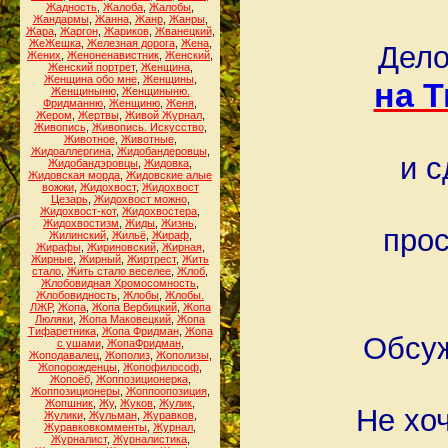
Жадность
,
Жалоба
,
Жалобы
,
Жандармы
,
Жанна
,
Жанр
,
Жанры
,
Жара
,
Жаргон
,
Жариков
,
Жванецкий
,
ЖеЖешка
,
Железная дорога
,
Жена
,
Дело
Жених
,
Женоненавистник
,
Женский
,
Женский портрет
,
Женщина
,
Женщина обо мне
,
Женщины
,
на 
Женщиныню
,
Женщиныню.
Фридманню
,
Женщиню
,
Женя
,
Жером
,
Жертвы
,
Живой Журнал
,
Живопись
,
Живопись. Искусство
,
Животное
,
Животные
,
Жидоаллергина
,
Жидобандеровцы
,
и с
Жидобандэровцы
,
Жидовка
,
Жидовская морда
,
Жидовские алые
вожжи
,
Жидохвост
,
Жидохвост
Цезарь
,
Жидохвост можно
,
Жидохвост-кот
,
Жидохвостера
,
Жидохвостизм
,
Жиды
,
Жизнь
,
прос
Жилинский
,
Жильё
,
Жираф
,
Жирафы
,
Жириновский
,
Жирная
,
Жирные
,
Жирный
,
Жиртрест
,
Жить
стало
,
Жить стало веселее
,
Жлоб
,
Жлобовидная Хромосомность
,
Жлобовидность
,
Жлобы
,
Жлобы.
ЛЖР
,
Жопа
,
Жопа Вербицкий
,
Жопа
Люляки
,
Жопа Маковецкий
,
Жопа
Тифаретника
,
Жопа Фридман
,
Жопа
Обсуж
с ушами
,
ЖопаФридман
,
Жоподавалец
,
Жополиз
,
Жополизы
,
Жопорожденцы
,
Жопофилософ
,
Жопоёб
,
Жоппозиционерка
,
Жоппозиционеры
,
Жоппоопозиция
,
Жопшник
,
Жу
,
Жуков
,
Жулик
,
Не хо
Жулики
,
Жульман
,
Журавков
,
Журавковкомменты
,
Журнал
,
Журналист
,
Журналистика
,