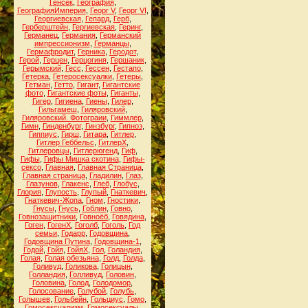
Генсек
,
География
,
ГеографияИмперия
,
Георг V
,
Георг VI
,
Георгиевская
,
Гепард
,
Герб
,
Герберштейн
,
Гергиевская
,
Геринг
,
Германец
,
Германия
,
Германский
импрессионизм
,
Германцы
,
Гермафродит
,
Герника
,
Геродот
,
Герой
,
Герцен
,
Герцогиня
,
Гершаник
,
Герымский
,
Гесс
,
Гессен
,
Гестапо
,
Гетерка
,
Гетеросексуалки
,
Гетеры
,
Гетман
,
Гетто
,
Гигант
,
Гигантские
фото
,
Гигантские фоты
,
Гиганты
,
Гигер
,
Гигиена
,
Гиены
,
Гилер
,
Гильгамеш
,
Гиляровский
,
Гиляровский. Фотограии
,
Гиммлер
,
Гимн
,
Гинденбург
,
Гинзбург
,
Гипноз
,
Гиппиус
,
Гирш
,
Гитара
,
Гитлер
,
Гитлер Геббельс
,
ГитлерХ
,
Гитлеровцы
,
Гитлерюгенд
,
Гиф
,
Гифы
,
Гифы Мишка скотина
,
Гифы-
сексо
,
Главная
,
Главная Страница
,
Главная страница
,
Гладилин
,
Глаз
,
Глазунов
,
Глакенс
,
Глеб
,
Глобус
,
Глория
,
Глупость
,
Глупый
,
Гнаткевич
,
Гнаткевич-Жопа
,
Гном
,
Гностики
,
Гнусы
,
Гнусь
,
Гоблин
,
Говно
,
Говнозащитники
,
Говноёб
,
Говядина
,
Гоген
,
ГогенХ
,
Гоголб
,
Гоголь
,
Год
семьи
,
Годарр
,
Годовщина
,
Годовщина Путина
,
Годовщина-1
,
Годой
,
Гойя
,
ГойяХ
,
Гол
,
Голандия
,
Голая
,
Голая обезьяна
,
Голд
,
Голда
,
Голивуд
,
Голикова
,
Голицын
,
Голландия
,
Голливуд
,
Головин
,
Головина
,
Голод
,
Голодомор
,
Голосование
,
Голубой
,
Голубь
,
Голышев
,
Гольбейн
,
Гольциус
,
Гомо
,
Гомосексуализм
,
Гомосексуалы
,