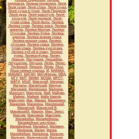
пидораска
,
Люлька-пиздюлька
,
Люля
,
Люля голая
,
Люля стихи
,
Люля сучка
,
Люля сучка-в-течке
,
Люля-Пердюля
,
Люля-дура
,
Люля-красотуля
,
Люля-
отсосуля
,
Люля-пиздюля
,
Люля-
тупая-срака
,
Люля-фоты
,
Люляка
,
Люляка голая
,
Люляка книга
,
Люляка
минетка
,
Люляка-Монтаж
,
Люляка-
Отсосака
,
Люляка-Хуяка
,
Люляка-
идиотка
,
Люляка-мокрая срака
,
Люляка-мокрая-срака
,
Люляка-
отсосака
,
Люляка-срака
,
Люляка-
тупая-срака
,
Люляка-хуесосака
,
Люляка-хуй-ей-в-сраку
,
Люляка-
хуяка
,
Люляка=Хуяка
,
Люляч
,
Люмьер
,
Люстрация
,
Люццифер
,
Лягушатник
,
Лягушка
,
Лялёк
,
Ляпис-
Трубецкой
,
Ляпкало
,
Лёлик
,
Лёха
,
Лёша-свинья-хороша
,
М
,
МАКАКА
,
МАКАКО
,
МАТАН
,
МАТАНючки
,
МВД
,
МГУ
,
МИТ
,
МИФИ
,
МОМА
,
МРОТ
,
МФТИ
,
МХАТ
,
Мавзолей
,
Магадан
,
Магнаты
,
Магнитский
,
Магнум
,
Магомаев
,
Мадовошки
,
Мадонна
,
Мазохист
,
Маиуполь
,
Май
,
Майдан
,
Майерс
,
Майков
,
Майн Кампф
,
Майсурян
,
Мак
,
Макака
,
Макаревич
,
Макарова
,
Макароны
,
Маковецкий
,
Маковский
,
Маковский В
,
МаковскийХ
,
Макрон
,
Макс Эрнст
,
Максим
,
Максимов
,
Макспарк
,
Малафейка
,
Малафейкины
,
Малафейные шестёрки.
,
Малафейный
,
Малафья
,
Малевич
,
Маленков
,
Малер
,
Малка
,
Малофейкин
,
Мальвина
,
Мальгин
,
Мальцев
,
Мальчевский
,
Мальчик
,