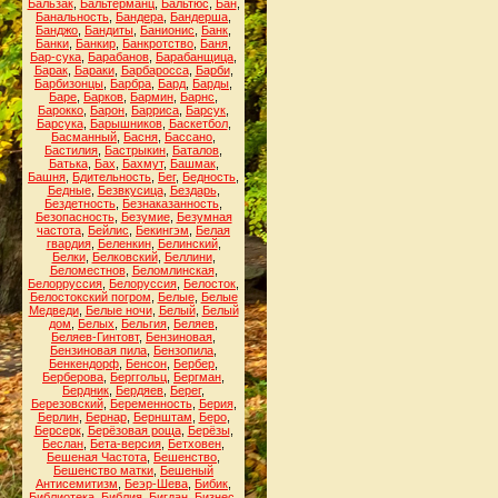
Бальзак
,
Бальтерманц
,
Бальтюс
,
Бан
,
Банальность
,
Бандера
,
Бандерша
,
Банджо
,
Бандиты
,
Банионис
,
Банк
,
Банки
,
Банкир
,
Банкротство
,
Баня
,
Бар-сука
,
Барабанов
,
Барабанщица
,
Барак
,
Бараки
,
Барбаросса
,
Барби
,
Барбизонцы
,
Барбра
,
Бард
,
Барды
,
Баре
,
Барков
,
Бармин
,
Барнс
,
Барокко
,
Барон
,
Барриса
,
Барсук
,
Барсука
,
Барышников
,
Баскетбол
,
Басманный
,
Басня
,
Бассано
,
Бастилия
,
Бастрыкин
,
Баталов
,
Батька
,
Бах
,
Бахмут
,
Башмак
,
Башня
,
Бдительность
,
Бег
,
Бедность
,
Бедные
,
Безвкусица
,
Бездарь
,
Бездетность
,
Безнаказанность
,
Безопасность
,
Безумие
,
Безумная
частота
,
Бейлис
,
Бекингэм
,
Белая
гвардия
,
Беленкин
,
Белинский
,
Белки
,
Белковский
,
Беллини
,
Беломестнов
,
Беломлинская
,
Белорруссия
,
Белоруссия
,
Белосток
,
Белостокский погром
,
Белые
,
Белые
Медведи
,
Белые ночи
,
Белый
,
Белый
дом
,
Белых
,
Бельгия
,
Беляев
,
Беляев-Гинтовт
,
Бензиновая
,
Бензиновая пила
,
Бензопила
,
Бенкендорф
,
Бенсон
,
Бербер
,
Берберова
,
Берггольц
,
Бергман
,
Бердник
,
Бердяев
,
Берег
,
Березовский
,
Беременность
,
Берия
,
Берлин
,
Бернар
,
Бернштам
,
Беро
,
Берсерк
,
Берёзовая роща
,
Берёзы
,
Беслан
,
Бета-версия
,
Бетховен
,
Бешеная Частота
,
Бешенство
,
Бешенство матки
,
Бешеный
Антисемитизм
,
Беэр-Шева
,
Бибик
,
Библиотека
,
Библия
,
Бигдан
,
Бизнес
,