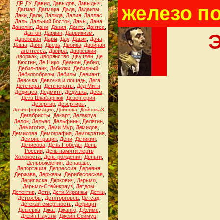
ДР
,
ДУ
,
Давид
,
Давыдов
,
Давыдыч
,
железо по
Дагмар
,
Дагмара
,
Дада
,
Дадаизм
,
Даки
,
Дали
,
Далида
,
Далия
,
Даллас
,
Даль
,
Дальний Восток
,
Дамы
,
Дана
,
Данелия
,
Дани
,
Дания
,
Данте
,
Дантес
,
Дантон
,
Дарвин
,
Дарвинизм
,
Э
Даревская
,
Дары
,
Дау
,
Дацик
,
Дача
,
Даша
,
Даян
,
Дверь
,
Двойка
,
Двойная
агентесса
,
Двойра
,
Дворецкий
,
Дворжак
,
Дворянство
,
Двучлен
,
Де
Кюстин
,
Де Ниро
,
Деанон
,
Дебил
,
Дебил-панк
,
Дебилки
,
Дебилный
,
Дебилообразы
,
Дебилы
,
Девиант
,
Девочка
,
Девочка и лошадь
,
Дега
,
Дегенерат
,
Дегенераты
,
Дед Митя
,
Дедищев
,
Дедмитя
,
Дедушка
,
Деев
,
Деев Шкабарнюк
,
Дезентерия
,
Дезертир
,
Дезертиры
,
Дезинформация
,
Дейнека
,
ДейнекаХ
,
Декабристы
,
Декарт
,
Делакруа
,
Делон
,
Дельво
,
Дельфины
,
Делягин
,
Демагогия
,
Деми Мур
,
Демидов
,
Демидова
,
Демография
,
Демократия
,
Демонстрация
,
Дени
,
Деникин
,
Денисова
,
День Победы
,
День
России
,
День памяти жертв
Холокоста
,
День рождения
,
Деньги
,
Деньрождения
,
Депардье
,
Депортация
,
Депрессия
,
Деревня
,
Держава
,
Державы
,
Дерибасовская
,
Дерипаска
,
Деркович
,
Дерьмо
,
Дерьмо-Стейнкрауз
,
Детдом
,
Детектив
,
Дети
,
Дети Украины
,
Детки
,
Деткоёбы
,
Детоторговец
,
Детсад
,
Детская смертность
,
Дефицит
,
Дешёвка
,
Джаз
,
Джанго
,
Джеймс
,
Джейн Пауэлл
,
Джейн Сеймур
,