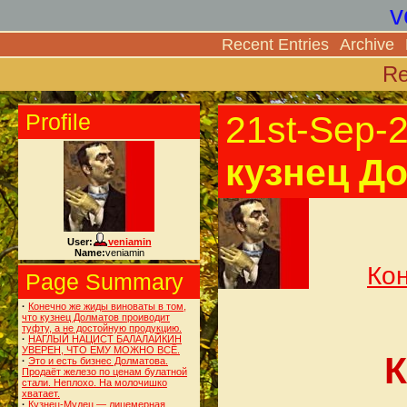
v
Recent Entries
Archive
Re
Profile
21st-Sep-
кузнец Д
User:
veniamin
Name:
veniamin
Кон
Page Summary
·
Конечно же жиды виноваты в том,
что кузнец Долматов проиводит
туфту, а не достойную продукцию.
·
НАГЛЫЙ НАЦИСТ БАЛАЛАЙКИН
УВЕРЕН, ЧТО ЕМУ МОЖНО ВСЁ.
К
·
Это и есть бизнес Долматова.
Продаёт железо по ценам булатной
стали. Неплохо. На молочишко
хватает.
·
Кузнец-Мудец — лицемерная,