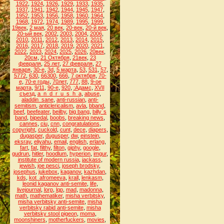
1922
,
1924
,
1926
,
1929
,
1933
,
1935
,
1937
,
1941
,
1942
,
1944
,
1945
,
1947
,
1952
,
1953
,
1956
,
1958
,
1960
,
1964
,
1968
,
1972
,
1974
,
1989
,
1995
,
1999
,
19век
,
2 мая
,
20 век
,
20-век
,
20-й век
,
20-ый век
,
2002
,
2003
,
2004
,
2006
,
2010
,
2011
,
2012
,
2013
,
2014
,
2015
,
2016
,
2017
,
2018
,
2019
,
2020
,
2021
,
2022
,
2023
,
2024
,
2025
,
2026
,
20век
,
20см
,
21 Октября
,
21век
,
23
февраля
,
25 лет
,
27 февраля
,
27
января
,
30-е
,
3d
,
5 марта
,
53
,
531
,
57
,
5772
,
630
,
66300
,
666
,
7 октября
,
70-
е
,
70-е годы
,
70лет
,
777
,
88
,
9-ое
марта
,
9/11
,
90-е
,
920
,
:Адамс
,
XVII
съезд
,
a_n_d_r_u_s_h_a
,
abuse
,
aladdin_sane
,
anti-russian
,
anti-
semitism
,
anticlericalism
,
avla
,
bband
,
beef
,
beefeater
,
beilby
,
big bang
,
billy`s
band
,
bipedal
,
boobs
,
breaking news
,
cannes
,
ciu
,
cnn
,
congratulations
,
copyright
,
cuckold
,
cunt
,
dece
,
diapers
,
dugasper
,
dugusper
,
dw
,
einstein
,
eksray
,
eliyahu
,
email
,
english
,
erlang
,
fart
,
fat
,
filthy
,
filton
,
giphy
,
google
,
gudrun
,
hitler
,
hoodlum
,
hyperion
,
imgur
,
institute of modern russia
,
jackass
,
jewish
,
joe pesci
,
joseph brodsky
,
josephus
,
jukebox
,
kaganov
,
kazhdan
,
kds
,
kot_afromeeva
,
krall
,
lenkasm
,
leonid kaganov anti-semite
,
life
,
livejournal
,
lorp
,
lqp
,
mad
,
madonna
,
math
,
mathematiker
,
misha verbitsky
,
misha verbitsky anti-semite
,
misha
verbitsky rabid anti-semite
,
misha
verbitsky stool pigeon
,
moma
,
moonshiners
,
motherfuckers
,
movies
,