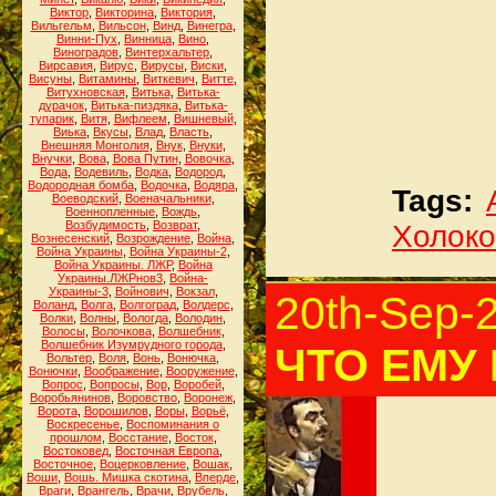
Виктор
,
Викторина
,
Виктория
,
Вильгельм
,
Вильсон
,
Винд
,
Винегра
,
Винни-Пух
,
Винница
,
Вино
,
Виноградов
,
Винтерхальтер
,
Вирсавия
,
Вирус
,
Вирусы
,
Виски
,
Висуны
,
Витамины
,
Виткевич
,
Витте
,
Витухновская
,
Витька
,
Витька-
дурачок
,
Витька-пиздяка
,
Витька-
тупарик
,
Витя
,
Вифлеем
,
Вишневый
,
Виька
,
Вкусы
,
Влад
,
Власть
,
Внешняя Монголия
,
Внук
,
Внуки
,
Внучки
,
Вова
,
Вова Путин
,
Вовочка
,
Вода
,
Водевиль
,
Водка
,
Водород
,
Водородная бомба
,
Водочка
,
Водяра
,
Tags:
Воеводский
,
Военачальники
,
Военнопленные
,
Вождь
,
Возбудимость
,
Возврат
,
Холоко
Вознесенский
,
Возрождение
,
Война
,
Война Украины
,
Война Украины-2
,
Война Украины. ЛЖР
,
Война
Украины.ЛЖРнов3
,
Война-
Украины-3
,
Войнович
,
Вокзал
,
20th-Sep-
Воланд
,
Волга
,
Волгоград
,
Волдерс
,
Волки
,
Волны
,
Вологда
,
Володин
,
Волосы
,
Волочкова
,
Волшебник
,
Волшебник Изумрудного города
,
ЧТО ЕМУ
Вольтер
,
Воля
,
Вонь
,
Вонючка
,
Вонючки
,
Воображение
,
Вооружение
,
Вопрос
,
Вопросы
,
Вор
,
Воробей
,
Воробьянинов
,
Воровство
,
Воронеж
,
Ворота
,
Ворошилов
,
Воры
,
Ворьё
,
Воскресенье
,
Воспоминания о
прошлом
,
Восстание
,
Восток
,
Востоковед
,
Восточная Европа
,
Восточное
,
Воцерковление
,
Вошак
,
Воши
,
Вошь. Мишка скотина
,
Вперде
,
Враги
,
Врангель
,
Врачи
,
Врубель
,