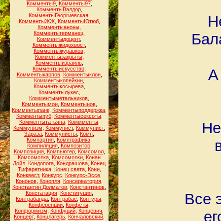
Комменты9
,
Комменты97
,
КомментыВалдор
,
КомментыГеоргиевская
,
Н
КомментыЖЖ
,
КомментыЮтюб
,
Комментыаноны
,
Комментыгерманец
,
Бал
Комментыдоцент
,
Комментыжидохвост
,
Комментыжуравков
,
Комментызакрыты
,
Комментыизраиль
,
Комментыискусство
,
А
Комментыкарпов
,
Комментыклон
,
Комментыкопейкин
,
Комментыкосырева
,
Комментылукес
,
Комментыметальников
,
Комментымои
,
Комментынов
,
Комментыпанк
,
Комментыподдержка
,
Комментыпуб
,
Комментысексоты
,
Комментытатьяна
,
Коммменты
,
Не
Коммунизм
,
Коммунист
,
Коммунист.
Зараза
,
Коммунисты
,
Комп
,
Компартия
,
Компграфика
,
Компиляция
,
Композитор
,
Композиция
,
Компьютер
,
Комсомол
,
Комсомолка
,
Комсомолки
,
Конан
Дойл
,
Кондопога
,
Кондрашова
,
Конец
Тифаретника
,
Конец света
,
Кони
,
Конквест
,
Конкурс
,
Конкурс-Эссе
,
Кононов
,
Конопля
,
Консерватория
,
Константин Долматов
,
Константинов
,
Констатация
,
Конституция
,
Все 
Контрабанда
,
Контрабас
,
Контуры
,
Конференции
,
Конфеты
,
Конформизм
,
Конфуций
,
Концевич
,
ег
Концерт
,
Концлагерь
,
Кончаловский
,