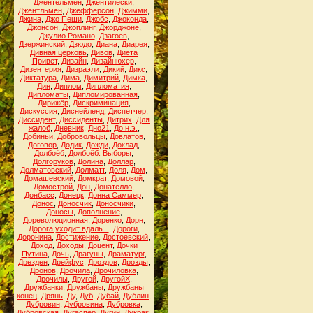
Джентельмен
,
Джентилески
,
Джентльмен
,
Джефферсон
,
Джимми
,
Джина
,
Джо Пеши
,
Джобс
,
Джоконда
,
Джонсон
,
Джоплинг
,
Джорджоне
,
Джулио Романо
,
Дзагоев
,
Дзержинский
,
Дзюдо
,
Диана
,
Диарея
,
Дивная церковь
,
Дивов
,
Диета
Привет
,
Дизайн
,
Дизайнюхер
,
Дизентерия
,
Дизраэли
,
Дикий
,
Дикс
,
Диктатура
,
Дима
,
Димитрий
,
Димка
,
Дин
,
Диплом
,
Дипломатия
,
Дипломаты
,
Дипломированная
,
Дирижёр
,
Дискриминация
,
Дискуссия
,
Диснейленд
,
Диспетчер
,
Диссидент
,
Диссиденты
,
Дитрих
,
Для
жалоб
,
Дневник
,
Дно21
,
До н.э.
,
Добиньи
,
Добровольцы
,
Довлатов
,
Договор
,
Додик
,
Дожди
,
Доклад
,
Долбоёб
,
Долбоёб. Выборы
,
Долгоруков
,
Долина
,
Доллар
,
Долматовский
,
Долматт
,
Доля
,
Дом
,
Домашевский
,
Домкрат
,
Домовой
,
Домострой
,
Дон
,
Донателло
,
Донбасс
,
Донецк
,
Донна Саммер
,
Донос
,
Доносчик
,
Доносчики
,
Доносы
,
Дополнение
,
Дореволюционная
,
Доренко
,
Дорн
,
Дорога уходит вдаль...
,
Дороги
,
Доронина
,
Достижение
,
Достоевский
,
Доход
,
Доходы
,
Доцент
,
Дочки
Путина
,
Дочь
,
Драгуны
,
Драматург
,
Дрезден
,
Дрейфус
,
Дроздов
,
Дрозды
,
Дронов
,
Дрочила
,
Дрочиловка
,
Дрочилы
,
Другой
,
ДругойХ
,
Дружбанки
,
Дружбаны
,
Дружбаны
конец
,
Дрянь
,
Ду
,
Дуб
,
Дубай
,
Дублин
,
Дубровин
,
Дубровина
,
Дубровка
,
Дубровская
,
Дугаспер
,
Дугин
,
Дукрак
,