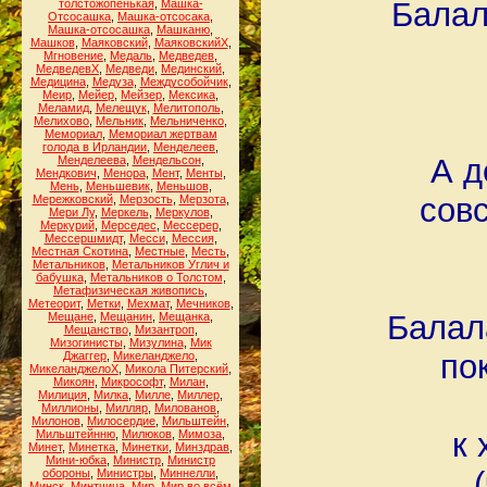
Балал
толстожопенькая
,
Машка-
Отсосашка
,
Машка-отсосака
,
Машка-отсосашка
,
Машканю
,
Машков
,
Маяковский
,
МаяковскийХ
,
Мгновение
,
Медаль
,
Медведев
,
МедведевХ
,
Медведи
,
Мединский
,
Медицина
,
Медуза
,
Междусобойчик
,
Меир
,
Мейер
,
Мейзер
,
Мексика
,
Меламид
,
Мелещук
,
Мелитополь
,
Мелихово
,
Мельник
,
Мельниченко
,
Мемориал
,
Мемориал жертвам
голода в Ирландии
,
Менделеев
,
А д
Менделеева
,
Мендельсон
,
Мендкович
,
Менора
,
Мент
,
Менты
,
Мень
,
Меньшевик
,
Меньшов
,
совс
Мережковский
,
Мерзость
,
Мерзота
,
Мери Лу
,
Меркель
,
Меркулов
,
Меркурий
,
Мерседес
,
Мессерер
,
Мессершмидт
,
Месси
,
Мессия
,
Местная Скотина
,
Местные
,
Месть
,
Метальников
,
Метальников Углич и
бабушка
,
Метальников о Толстом
,
Метафизическая живопись
,
Метеорит
,
Метки
,
Мехмат
,
Мечников
,
Балала
Мещане
,
Мещанин
,
Мещанка
,
Мещанство
,
Мизантроп
,
Мизогинисты
,
Мизулина
,
Мик
по
Джаггер
,
Микеланджело
,
МикеланджелоХ
,
Микола Питерский
,
Микоян
,
Микрософт
,
Милан
,
Милиция
,
Милка
,
Милле
,
Миллер
,
Миллионы
,
Милляр
,
Милованов
,
Милонов
,
Милосердие
,
Мильштейн
,
к
Мильштейнню
,
Милюков
,
Мимоза
,
Минет
,
Минетка
,
Минетки
,
Минздрав
,
Мини-юбка
,
Министр
,
Министр
обороны
,
Министры
,
Миннелли
,
Минск
,
Минтчица
,
Мир
,
Мир во всём