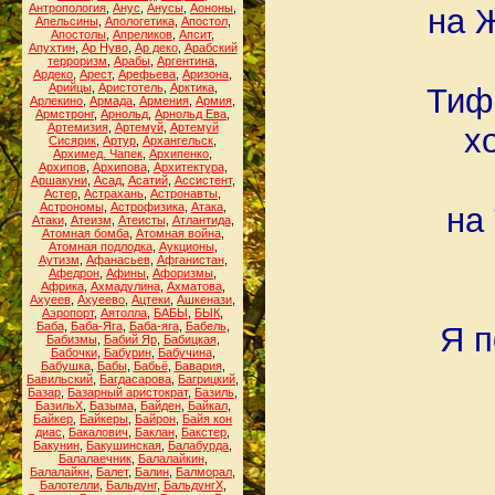
Антропология
,
Анус
,
Анусы
,
Аононы
,
на 
Апельсины
,
Апологетика
,
Апостол
,
Апостолы
,
Апреликов
,
Апсит
,
Апухтин
,
Ар Нуво
,
Ар деко
,
Арабский
терроризм
,
Арабы
,
Аргентина
,
Ардеко
,
Арест
,
Арефьева
,
Аризона
,
Арийцы
,
Аристотель
,
Арктика
,
Тифа
Арлекино
,
Армада
,
Армения
,
Армия
,
Армстронг
,
Арнольд
,
Арнольд Ева
,
Артемизия
,
Артемуй
,
Артемуй
х
Сисярик
,
Артур
,
Архангельск
,
Архимед. Чапек
,
Архипенко
,
Архипов
,
Архипова
,
Архитектура
,
Аршакуни
,
Асад
,
Асатий
,
Ассистент
,
Астер
,
Астрахань
,
Астронавты
,
Астрономы
,
Астрофизика
,
Атака
,
на
Атаки
,
Атеизм
,
Атеисты
,
Атлантида
,
Атомная бомба
,
Атомная война
,
Атомная подлодка
,
Аукционы
,
Аутизм
,
Афанасьев
,
Афганистан
,
Афедрон
,
Афины
,
Афоризмы
,
Африка
,
Ахмадулина
,
Ахматова
,
Ахуеев
,
Ахуеево
,
Ацтеки
,
Ашкенази
,
Аэропорт
,
Аятолла
,
БАБЫ
,
БЫК
,
Баба
,
Баба-Яга
,
Баба-яга
,
Бабель
,
Я п
Бабизмы
,
Бабий Яр
,
Бабицкая
,
Бабочки
,
Бабурин
,
Бабучина
,
Бабушка
,
Бабы
,
Бабьё
,
Бавария
,
Бавильский
,
Багдасарова
,
Багрицкий
,
Базар
,
Базарный аристократ
,
Базиль
,
БазильХ
,
Базыма
,
Байден
,
Байкал
,
Байкер
,
Байкеры
,
Байрон
,
Байя кон
диас
,
Бакалович
,
Баклан
,
Бакстер
,
Бакунин
,
Бакушинская
,
Балабурда
,
Балалаечник
,
Балалайкин
,
Балалайкн
,
Балет
,
Балин
,
Балморал
,
Балотелли
,
Бальдунг
,
БальдунгХ
,