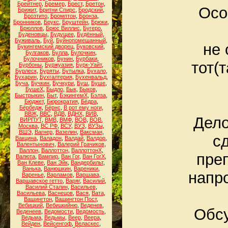
Брейтнер
,
Бремер
,
Брест
,
Бретон
,
Осо
Брижит
,
Бритни Спирс
,
Бродский
,
Брозтито
,
Бромптон
,
Бронза
,
Бронников
,
Брукс
,
Бруштейн
,
Брюки
,
Брюллов
,
Брюс Виллис
,
Бугеро
,
Буденовцы
,
Будущее
,
Будённый
,
Буживаль
,
Буй
,
Буйнопомешанный
,
не 
Букингемский дворец
,
Буковский
,
Булгаков
,
Булла
,
Булочкин
,
Булочников
,
Бунин
,
Бурбаки
,
тот(
Бурбоны
,
Буржуазия
,
Бурк-Уайт
,
Бурлеск
,
Буряты
,
Бутылка
,
Бухало
,
Бухарин
,
Бухгалтерия
,
Бухенвальд
,
Буча
,
Бучкин
,
Бучкури
,
Буш
,
Буше
,
БушеХ
,
Быдло
,
Бык
,
Быков
,
Быстрыкин
,
Быт
,
БэкингемХ
,
Бэлза
,
Бюджет
,
Бюрократия
,
Бёдра
,
Бёрбедж
,
Бёрнс
,
В рот ему ноги
,
ВВЖ
,
ВВС
,
ВДВ
,
ВДНХ
,
ВИВ
,
Дело
ВИРПУТ
,
ВМВ
,
ВМФ
,
ВОВ
,
ВОВ.
Москва
,
ВС РФ
,
ВСУ
,
ВУЗ
,
ВУЗы
,
ВШЭ
,
Вагнер
,
Вазелин
,
Ваксман
,
с
Вакцина
,
Валадон
,
Валдай
,
Валдор
,
Валентынович
,
Валерий Грачиков
,
Валлон
,
Валлоттон
,
ВаллоттонХ
,
преп
Валюта
,
Вампир
,
Ван Гог
,
Ван ГогХ
,
Ван Клеве
,
Ван Эйк
,
Вандербильт
,
Ванька
,
Ванюшкин
,
Вареники
,
напро
Варенье
,
Варламов
,
Варшава
,
Варшавское гетто
,
Варяг
,
Василий
,
Василий Сталин
,
Васильев
,
Васильева
,
Васнецов
,
Вася
,
Вата
,
Вашингтон
,
Вашингтон Пост
,
Вебицкий
,
Вебицкийню
,
Веденев
,
Обсу
Веденеев
,
Ведомости
,
Ведомость
,
Ведьма
,
Ведьмы
,
Веер
,
Веера
,
Вейден
,
Вейсенгоф
,
Веласкес
,