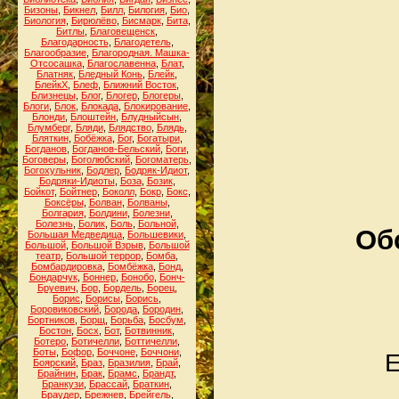
Бизоны
,
Бикнел
,
Билл
,
Билогия
,
Био
,
Биология
,
Бирюлёво
,
Бисмарк
,
Бита
,
Битлы
,
Благовещенск
,
Благодарность
,
Благодетель
,
Благообразие
,
Благородная. Машка-
Отсосашка
,
Благославенна
,
Блат
,
Блатняк
,
Бледный Конь
,
Блейк
,
БлейкХ
,
Блеф
,
Ближний Восток
,
Близнецы
,
Блог
,
Блогер
,
Блогеры
,
Блоги
,
Блок
,
Блокада
,
Блокирование
,
Блонди
,
Блоштейн
,
Блудныйсын
,
Блумберг
,
Бляди
,
Блядство
,
Блядь
,
Бляткин
,
Бобёжка
,
Бог
,
Богатыри
,
Богданов
,
Богданов-Бельский
,
Боги
,
Боговеры
,
Боголюбский
,
Богоматерь
,
Богохульник
,
Бодлер
,
Бодряк-Идиот
,
Бодряки-Идиоты
,
Боза
,
Бозик
,
Бойкот
,
Бойтнер
,
Боколл
,
Бокр
,
Бокс
,
Боксёры
,
Болван
,
Болваны
,
Болгария
,
Болдини
,
Болезни
,
Болезнь
,
Болик
,
Боль
,
Больной
,
Об
Большая Медведица
,
Большевики
,
Большой
,
Большой Взрыв
,
Большой
театр
,
Большой террор
,
Бомба
,
Бомбардировка
,
Бомбёжка
,
Бонд
,
Бондарчук
,
Боннер
,
Бонобо
,
Бонч-
Бруевич
,
Бор
,
Бордель
,
Борец
,
Борис
,
Борисы
,
Борись
,
Боровиковский
,
Борода
,
Бородин
,
Бортников
,
Борщ
,
Борьба
,
Босбум
,
Бостон
,
Босх
,
Бот
,
Ботвинник
,
Ботеро
,
Ботичелли
,
Боттичелли
,
Боты
,
Бофор
,
Боччоне
,
Боччони
,
Е
Боярский
,
Браз
,
Бразилия
,
Брай
,
Брайнин
,
Брак
,
Брамс
,
Брандт
,
Бранкузи
,
Брассай
,
Браткин
,
Браудер
,
Брежнев
,
Брейгель
,