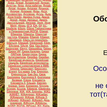
Дума
,
Думай
,
Дунаевский
,
Дункан
,
Дунстан
,
Дура
,
Дура набитая
,
Дурай
,
Дурак
,
Дураки
,
Дурачки
,
Дурачок
,
Дурдом
,
Дуремар
,
Дуры
,
Дуся
,
Духовенство
,
Духовник
,
Дуэль
,
Дьяк
,
Обс
Дэни Клейн
,
Дюдяка-Хуяка
,
Дюков
,
Дюкрё
,
Дюма
,
Дюпакье
,
Дюрер
,
Дюссельдорф
,
Дягилев
,
Дядя
,
Дядя
Митя
,
Дёниц
,
ЕГЭ
,
ЕЖ
,
ЕР
,
ЕС
,
Ебабели
,
Ебало
,
Ебало Тифаретника
и Перманентная ЖОПА
,
Ебанат
,
Ебанатка
,
Ебанаты
,
Ебанутая
частота
,
Ебарики
,
Ебарня
,
Ебарня-
Шкабарня
,
Ебать-не-переебать
,
Ебаться
,
Ебицкий
,
Ебленский
,
Ебля
,
Ебулина
,
Ебуля
,
Ева
,
Ева Браун
,
Евангелие
,
Евнух
,
Евразийцы
,
Евреи
,
Е
Евреи VIP
,
Евреи Каледин
,
Евреи
ЛЖРнов
,
Евреи-герои
,
Евреи.
Антисемитизм
,
Еврейка
,
Еврейки
,
Еврейская мудрость
,
Еврейская
свадьба
,
Еврейские антисемиты
,
Еврейское сопротивление в ВМВ
,
Осо
Европа
,
Евросовет
,
Евросоюз
,
Египет
,
Его мама
,
Еда
,
Единорог
,
Единороссы
,
Ежи Лец
,
Ежов
,
Екатерина
,
Екатерина II
,
Екатерина
Великая
,
Елена
,
Елизавета
,
Елизавета II
,
Ельцин
,
Емелин
,
не 
Ереван
,
Ереи
,
Еременко
,
Ерунда
,
Есенин
,
Еськов
,
Ефимов
,
Ефимова
,
Ефремов
,
ЖЖ
,
ЖЖ. Блогеры
,
ЖЖ1
,
тот(
ЖЖНЕТ
,
ЖЖжурнал
,
ЖЖзабан
,
ЖЖимпорт
,
ЖЖнов
,
ЖЖнов-3
,
ЖЖнов2
,
ЖЖнов3
,
ЖЖнов3. День
рождения
,
ЖЖуход
,
ЖЖфоты
,
ЖЛЖР
,
ЖОПА
,
ЖРнов2
,
ЖУ
,
Жаба
,