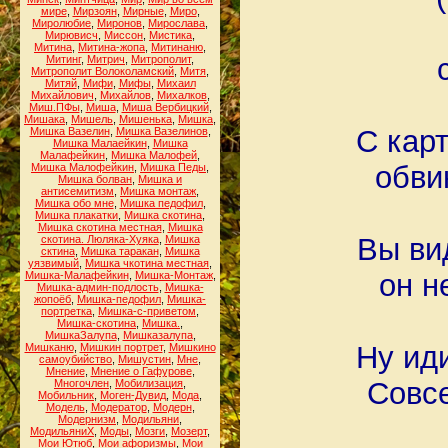
мире
,
Мирзоян
,
Мирные
,
Миро
,
Миролюбие
,
Миронов
,
Мирослава
,
Мирювисч
,
Миссон
,
Мистика
,
Митина
,
Митина-жопа
,
Митинаню
,
Митинг
,
Митрич
,
Митрополит
,
Митрополит Волоколамский
,
Митя
,
Митяй
,
Мифи
,
Мифы
,
Михаил
Михайлович
,
Михайлов
,
Михалков
,
Миш.ПФы
,
Миша
,
Миша Вербицкий
,
Мишака
,
Мишель
,
Мишенька
,
Мишка
,
С кар
Мишка Вазелин
,
Мишка Вазелинов
,
Мишка Малаейкин
,
Мишка
Малафейкин
,
Мишка Малофей
,
обви
Мишка Малофейкин
,
Мишка Педы
,
Мишка болван
,
Мишка и
антисемитизм
,
Мишка монтаж
,
Мишка обо мне
,
Мишка педофил
,
Мишка плакатки
,
Мишка скотина
,
Мишка скотина местная
,
Мишка
Вы ви
скотина. Люляка-Хуяка
,
Мишка
сктина
,
Мишка таракан
,
Мишка
уязвимый
,
Мишка чкотина местная
,
он н
Мишка-Малафейкин
,
Мишка-Монтаж
,
Мишка-админ-подлость
,
Мишка-
жопоёб
,
Мишка-педофил
,
Мишка-
портретка
,
Мишка-с-приветом
,
Мишка-скотина
,
Мишка.
,
МишкаЗалупа
,
Мишказалупа
,
Ну иди
Мишканю
,
Мишкин портрет
,
Мишкино
самоубийство
,
Мишустин
,
Мне
,
Мнение
,
Мнение о Гафурове
,
Совсе
Многочлен
,
Мобилизация
,
Мобильник
,
Моген-Дувид
,
Мода
,
Модель
,
Модератор
,
Модерн
,
Модернизм
,
Модильяни
,
МодильяниХ
,
Моды
,
Мозги
,
Мозерт
,
Мои Ютюб
,
Мои афоризмы
,
Мои