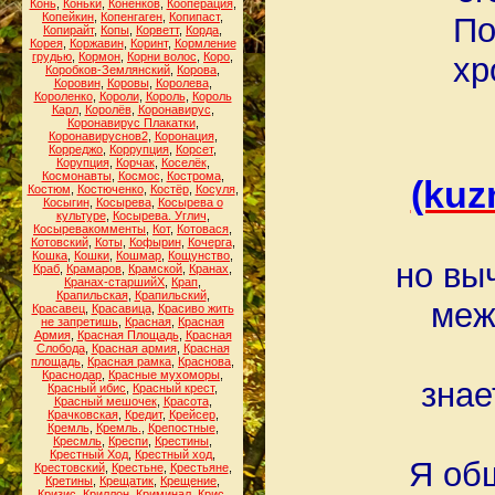
Конь
,
Коньки
,
Конёнков
,
Кооперация
,
Копейкин
,
Копенгаген
,
Копипаст
,
По
Копирайт
,
Копы
,
Корветт
,
Корда
,
Корея
,
Коржавин
,
Коринт
,
Кормление
грудью
,
Кормон
,
Корни волос
,
Коро
,
хр
Коробков-Землянский
,
Корова
,
Коровин
,
Коровы
,
Королева
,
Короленко
,
Короли
,
Король
,
Король
Карл
,
Королёв
,
Коронавирус
,
Коронавирус Плакатки
,
Коронавируснов2
,
Коронация
,
Корреджо
,
Коррупция
,
Корсет
,
Корупция
,
Корчак
,
Коселёк
,
Космонавты
,
Космос
,
Кострома
,
(kuz
Костюм
,
Костюченко
,
Костёр
,
Косуля
,
Косыгин
,
Косырева
,
Косырева о
культуре
,
Косырева. Углич
,
Косыревакомменты
,
Кот
,
Котовася
,
Котовский
,
Коты
,
Кофырин
,
Кочерга
,
Кошка
,
Кошки
,
Кошмар
,
Кощунство
,
но вы
Краб
,
Крамаров
,
Крамской
,
Кранах
,
Кранах-старшийХ
,
Крап
,
Крапильская
,
Крапильский
,
меж
Красавец
,
Красавица
,
Красиво жить
не запретишь
,
Красная
,
Красная
Армия
,
Красная Площадь
,
Красная
Слобода
,
Красная армия
,
Красная
площадь
,
Красная рамка
,
Краснова
,
Краснодар
,
Красные мухоморы
,
знае
Красный ибис
,
Красный крест
,
Красный мешочек
,
Красота
,
Крачковская
,
Кредит
,
Крейсер
,
Кремль
,
Кремль.
,
Крепостные
,
Кресмль
,
Креспи
,
Крестины
,
Крестный Ход
,
Крестный ход
,
Я общ
Крестовский
,
Крестьне
,
Крестьяне
,
Кретины
,
Крещатик
,
Крещение
,
Кризис
,
Криллон
,
Криминал
,
Крис
,