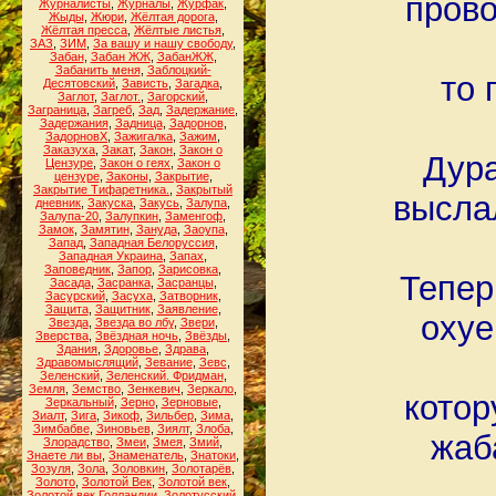
прово
Журналисты
,
Журналы
,
Журфак
,
Жыды
,
Жюри
,
Жёлтая дорога
,
Жёлтая пресса
,
Жёлтые листья
,
ЗАЗ
,
ЗИМ
,
За вашу и нашу свободу
,
Забан
,
Забан ЖЖ
,
ЗабанЖЖ
,
Забанить меня
,
Заблоцкий-
то 
Десятовский
,
Зависть
,
Загадка
,
Заглот
,
Заглот.
,
Загорский
,
Заграница
,
Загреб
,
Зад
,
Задержание
,
Задержания
,
Задница
,
Задорнов
,
ЗадорновХ
,
Зажигалка
,
Зажим
,
Заказуха
,
Закат
,
Закон
,
Закон о
Дура
Цензуре
,
Закон о геях
,
Закон о
цензуре
,
Законы
,
Закрытие
,
Закрытие Тифаретника.
,
Закрытый
высла
дневник
,
Закуска
,
Закусь
,
Залупа
,
Залупа-20
,
Залупкин
,
Заменгоф
,
Замок
,
Замятин
,
Зануда
,
Заоупа
,
Запад
,
Западная Белоруссия
,
Западная Украина
,
Запах
,
Заповедник
,
Запор
,
Зарисовка
,
Тепер
Засада
,
Засранка
,
Засранцы
,
Засурский
,
Засуха
,
Затворник
,
Защита
,
Защитник
,
Заявление
,
охуе
Звезда
,
Звезда во лбу
,
Звери
,
Зверства
,
Звёздная ночь
,
Звёзды
,
Здания
,
Здоровье
,
Здрава
,
Здравомыслящий
,
Зевание
,
Зевс
,
Зеленский
,
Зеленский. Фридман
,
Земля
,
Земство
,
Зенкевич
,
Зеркало
,
котор
Зеркальный
,
Зерно
,
Зерновые
,
Зиалт
,
Зига
,
Зикоф
,
Зильбер
,
Зима
,
Зимбабве
,
Зиновьев
,
Зиялт
,
Злоба
,
жаб
Злорадство
,
Змеи
,
Змея
,
Змий
,
Знаете ли вы
,
Знаменатель
,
Знатоки
,
Зозуля
,
Зола
,
Золовкин
,
Золотарёв
,
Золото
,
Золотой Век
,
Золотой век
,
Золотой век Голландии
,
Золотусский
,