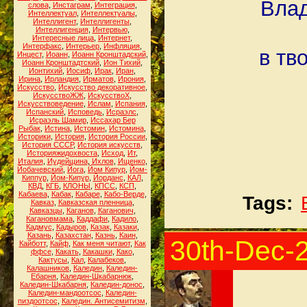
Влад
слова
,
Инстаграм
,
Интеграция
,
Интеллектуал
,
Интеллектуалы
,
Интеллигент
,
Интеллигенты
,
Интеллигенция
,
Интервью
,
Интересные лица
,
Интернет
,
Интерфакс
,
Интерьер
,
Инфляция
,
в тв
Инцест
,
Иоанн
,
Иоанн Кронштадский
,
Иоанн Кронштадтский
,
Ион Тихий
,
Ионтихий
,
Иосиф
,
Ирак
,
Иран
,
Ирина
,
Ирландия
,
Ирматов
,
Ирония
,
Искусство
,
Искусство декоративное
,
ИскусствоЖЖ
,
ИскусствоХ
,
Искусствоведение
,
Ислам
,
Испания
,
Испанский
,
Исповедь
,
Исраэлс
,
Исраэль Шамир
,
Иссахар Бер
Рыбак
,
Истина
,
Истомин
,
Истомина
,
Историки
,
История
,
История России
,
История СССР
,
История искусств
,
Историяжидохвоста
,
Исход
,
Ит
,
Италия
,
Иудейщина
,
Ихлов
,
Ищенко
,
Йобачевский
,
Йога
,
Йом Кипур
,
Йом-
Киппур
,
Йом-Кипур
,
Йорданс
,
КАЛ
,
КВД
,
КГБ
,
КЛОНЫ
,
КПСС
,
КСП
,
Кабаева
,
Кабак
,
Кабаре
,
Кабо-Верде
,
Tags:
Кавказ
,
Кавказская пленница
,
Кавказцы
,
Каганов
,
Каганович
,
Кагановмама
,
Каддафи
,
Кадило
,
Кадмус
,
Кадыров
,
Казак
,
Казаки
,
Казань
,
Казахстан
,
Казнь
,
Каин
,
30th-Dec-
Кайботт
,
Кайф
,
Как меня читают
,
Как
ффсе
,
Какать
,
Какашки
,
Како
,
Кактусы
,
Кал
,
Калабеков
,
Калашников
,
Каледин
,
Каледин-
Ебарня
,
Каледин-Шкабарнюк
,
Каледин-Шкабарня
,
Каледин-донос
,
Каледин-мандоотсос
,
Каледин-
пиздоотсос
,
Каледин. Антисемитизм
,