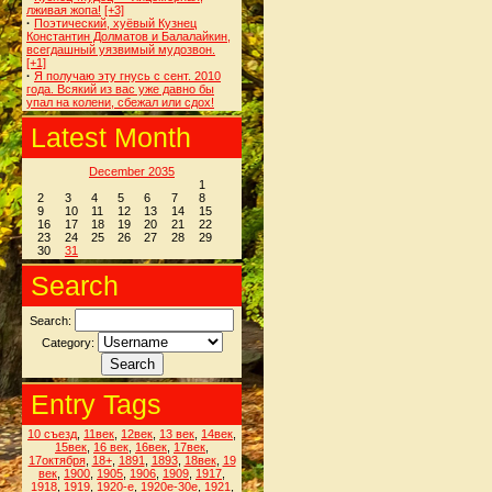
лживая жопа!
[+3]
·
Поэтический, хуёвый Кузнец
Константин Долматов и Балалайкин,
всегдашный уязвимый мудозвон.
[+1]
·
Я получаю эту гнусь с сент. 2010
года. Всякий из вас уже давно бы
упал на колени, сбежал или сдох!
Latest Month
December 2035
1
2
3
4
5
6
7
8
9
10
11
12
13
14
15
16
17
18
19
20
21
22
23
24
25
26
27
28
29
30
31
Search
Search:
Category:
Entry Tags
10 съезд
,
11век
,
12век
,
13 век
,
14век
,
15век
,
16 век
,
16век
,
17век
,
17октября
,
18+
,
1891
,
1893
,
18век
,
19
век
,
1900
,
1905
,
1906
,
1909
,
1917
,
1918
,
1919
,
1920-е
,
1920е-30е
,
1921
,