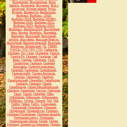
Вселенная
,
Вселеннная
,
Всех
банить
,
Всортире
,
Всхлипы
,
Всё с
заглотом
,
Вторая армия
,
Вузы
,
Вулкан
,
Вшивости
,
Выбегалло
,
Выборы
,
Выборы - 2018
,
Выборы-2018
,
Выборы-2018Ю
,
Выборы-2020
,
Выборы-2021
,
Выборы-2023
,
Выборы-2024
,
Выборы1
,
Выборы2024
,
Выгребная
яма
,
Выдра
,
Выебать
,
Выпивка
,
Выродки
,
Высоцкий
,
Высоцкий-
цитата
,
Выставка
,
Высшая Власть
,
Выходной
,
Вышнеградский
,
Вьетнам
,
Вюнючка
,
Вяземский
,
ГБ
,
ГМИИ
,
ГНУСЬ
,
ГПУ
,
ГРУ
,
ГТО
,
Габриэль
,
Гагарин
,
Газ
,
Газа
,
Газдаров
,
Газета
,
Газета.Ру
,
Газовки
,
Газпром
,
Гай
Фокс
,
Гайдар
,
Гайдпарк
,
Гала
,
Галабурда
,
Галерея
,
Галерея
Красавиц
,
Галерея красавиц
,
Галилей
,
Галичина
,
Галковский
,
ГалковскийХ
,
Галлен-Каллела
,
Галоши
,
Гамадрил
,
Гамбург
,
Ганапольский
,
Ганнибал
,
Гарабурда
,
Гарвард
,
Гарварл
,
Гарем
,
Гарибальди
,
Гарин-Михайловский
,
Гарленд
,
Гармония
,
Гастон
,
Гафуров
,
Гаше
,
Гашек
,
Гвардия
,
ГеБе
,
ГеБеШник
,
ГеБешник
,
ГеБешники
,
Геббельс
,
Гегель
,
Геенна
,
Геи
,
Гей
,
Гейбл
,
Гейне
,
Гейтс
,
Геленджик
,
Гельвеций
,
Гельфанд
,
Гемания
,
Гендерный
,
Гендиректор
,
Генерал
,
Генерал-Полковник
,
Генерал-аншеф
,
Генералиссимус
,
Генералы
,
Генеральная Линия
,
Гений
,
Геном
,
Геноцид
,
Генриетта Гиршман
,
Генрих
,