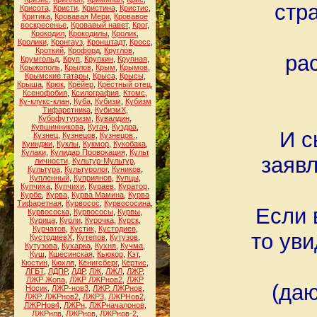
стр
Крисота
,
Кристи
,
Кристина
,
Кристис
,
Критика
,
Кровавая Мери
,
Кровавое
воскресенье
,
Кровавый навет
,
Крог
,
Крокодил
,
Крокодилы
,
Кролик
,
Кролики
,
Кронгауз
,
Кронштадт
,
Кросс
,
Кроткий
,
Крофорд
,
Круглов
,
ра
Крумгольд
,
Круп
,
Крупкин
,
Крупная
,
Крыжополь
,
Крылов
,
Крым
,
Крымов
,
Крымские татары
,
Крыса
,
Крысы
,
Крыша
,
Крюк
,
Крёйер
,
Крёстный отец
,
Ксенофобия
,
Ксилография
,
Ктомс
,
Ку-клукс-клан
,
Куба
,
Кубизм
,
Кубизм
Тифаретника
,
КубизмХ
,
Кубофутуризм
,
Кувалдин
,
Кувшинникова
,
Кугач
,
Куздра
,
И с
Кузнец
,
Кузнецов
,
Кузнецов.
,
Куинджи
,
Куклы
,
Кукмор
,
Кукобака
,
Кулаки
,
Кулидар Провокация
,
Культ
заявл
личности
,
Культур-Мультур
,
Культура
,
Культуролог
,
Куников
,
Купленный
,
Куприянов
,
Купцы
,
Купчиха
,
Купчихи
,
Кураев
,
Куратор
,
Курбе
,
Курва
,
Курва Мамина
,
Курва
Тифаретная
,
Курвосос
,
Курвососина
,
Если 
Курвососка
,
Курвососы
,
Курвы
,
Курица
,
Курли
,
Курочка
,
Курск
,
Курчатов
,
Кустик
,
Кустодиев
,
то ув
КустодиевХ
,
Кутепов
,
Кутузов
,
Кутузова
,
Кухарка
,
Кухня
,
Кучма
,
Куш
,
Кшесинская
,
Кьюкор
,
Кэт
,
Кюстин
,
Кюхля
,
Кёнигсберг
,
Кёртис
,
ЛГБТ
,
ЛДПР
,
ЛДР
,
ЛЖ
,
ЛЖЛ
,
ЛЖР
,
ЛЖР Жопа
,
ЛЖР ЛЖРнов2
,
ЛЖР
(даю
Носик
,
ЛЖР-нов3
,
ЛЖР. ЛЖРнов
,
ЛЖР. ЛЖРнов2
,
ЛЖР3
,
ЛЖРНов2
,
ЛЖРНов4
,
ЛЖРн
,
ЛЖРначалонов
,
ЛЖРнлв
,
ЛЖРнов
,
ЛЖРнов-2
,