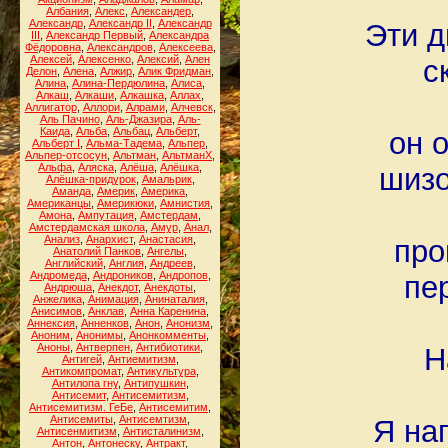
Албания
,
Алекс
,
Александер
,
Александр
,
Александр II
,
Александр
Эти 
III
,
Александр Первый
,
Александра
Фёдоровна
,
Александров
,
Алексеева
,
Алексей
,
Алексенко
,
Алексий
,
Ален
с
Делон
,
Алена
,
Алжир
,
Алик Фридман
,
Алина
,
Алина-Пердюлина
,
Алиса
,
Алкаш
,
Алкаши
,
Алкашка
,
Аллах
,
Аллигатор
,
Аллори
,
Алрами
,
Алчевск
,
Аль Пачино
,
Аль-Джазира
,
Аль-
Каида
,
Альба
,
Альбац
,
Альберт
,
он 
Альберт I
,
Альма-Тадема
,
Альпер
,
Альпер-отсосун
,
Альтман
,
АльтманХ
,
Альфа
,
Аляска
,
Алёша
,
Алёшка
,
шизо
Алёшка-придурок
,
Амальрик
,
Аманда
,
Америк
,
Америка
,
Американцы
,
Америкюки
,
Амнистия
,
Амона
,
Ампутация
,
Амстердам
,
Амстердамская школа
,
Амур
,
Анал
,
Анализ
,
Анархист
,
Анастасия
,
про
Анатолий Панков
,
Ангелы
,
Английский
,
Англия
,
Андреев
,
Андромеда
,
Андроников
,
Андропов
,
пе
Андрюша
,
Анекдот
,
Анекдоты
,
Анжелика
,
Анимация
,
Анинаталия
,
Анисимов
,
Анклав
,
Анна Каренина
,
Аннексия
,
Анненков
,
Анон
,
Анонизм
,
Аноним
,
Анонимы
,
Анонкомменты
,
Аноны
,
Антверпен
,
Антибиотики
,
H
Антигей
,
Антиемитизм
,
Антикомпромат
,
Антикультура
,
Антилопа гну
,
Антипушкин
,
Антисемит
,
Антисемитизм
,
Антисемитизм. ГеБе
,
Антисемитим
,
Антисемиты
,
Антисемтизм
,
Я на
Антисенмитизм
,
Антисталинизм
,
Антон
,
Антонеску
,
Антракт
,