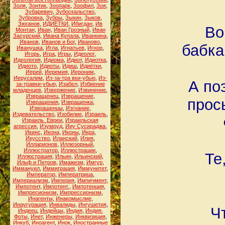
Золя
,
Зонтик
,
Зоопарк
,
Зоофил
,
Зоя
,
Зубаревич
,
Зубоскальство
,
Зубровка
,
Зубры
,
Зыкин
,
Зыков
,
Зюганов
,
ИДИЁТКИ
,
Ибигдан
,
Ив
Во
Монтан
,
Иван
,
Иван Грозный
,
Иван
Засурский
,
Ивана Купала
,
Иванкина
,
Иванов
,
Иванов и Бог
,
Иваново
,
бабка
Иванушка
,
Игла
,
Игнатьев
,
Игнор
,
Игорь
,
Игра
,
Игры
,
Идеолог
,
Идеология
,
Идиома
,
Идиот
,
Идиотка
,
Идиото
,
Идиоты
,
Идиш
,
Идиётки
,
Иерей
,
Иеремия
,
Иероним
,
Иерусалим
,
Из-за-тра вки-убью
,
Из-
А по
за-травки-убью
,
Изабел
,
Избиение
младенцев
,
Извержение
,
Извинение
,
Извращенец
,
Извращение
,
прос
Извращения
,
Извращенка
,
Извращенцы
,
Изгнание
,
Издевательство
,
Изобилие
,
Израиль
,
Израиль. Евреи
,
Израильская
агрессия
,
Изумруд
,
Ииу Сусираджа
,
Икинс
,
Икона
,
Иконы
,
Икра
,
Икусство
,
Иланский
,
Илия
,
Илларионов
,
Иллюзорный
,
Иллюстратор
,
Иллюстрации
,
Те
Иллюстрация
,
Ильин
,
Ильинский
,
Ильф и Петров
,
Имажизм
,
Имгур
,
Иммануил
,
Иммиграция
,
Иммунитет
,
Император
,
Императрица
,
Империализм
,
Империя
,
Импичмент
,
Импотент
,
Импотент.
,
Импотенция
,
Импресионизм
,
Импрессионизм
,
Инагенты
,
Инакомыслие
,
Инаугурация
,
Инвалиды
,
Ингушетия
,
Ч
Индеец
,
Индейцы
,
Индия
,
Индия.
Фоты
,
Инет
,
Инженеры
,
Инквизиция
,
Инкуб
,
Иноагент
,
Инок
,
Иностранные