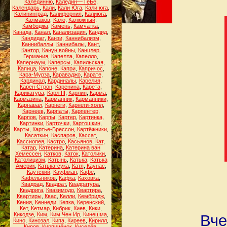
Калединню
,
Каледин— ГеБе
,
Календарь
,
Кали
,
Кали Юга
,
Кали юга
,
Калининград
,
Калифорния
,
Калиюга
,
Калмаков
,
Кало
,
Калюжный
,
Камбоджа
,
Камень
,
Камчатка
,
Канада
,
Канал
,
Канализация
,
Кандид
,
Кандидат
,
Канзи
,
Каннибализм
,
Каннибаллы
,
Каннибалы
,
Кант
,
Кантор
,
Канун войны
,
Канцлер.
Германия
,
Капелла
,
Капелло
,
Капернаум
,
Каперсы
,
Капильская
,
Капица
,
Капоне
,
Капри
,
Капричос
,
Кара-Мурза
,
Караваджо
,
Карате
,
Кардинал
,
Кардиналы
,
Карелия
,
Карен Строн
,
Каренина
,
Карета
,
Карикатура
,
Карл III
,
Карлин
,
Карма
,
Кармазина
,
Карманник
,
Карманники
,
Карнавал
,
Карнеги
,
Карнеги-холл
,
Карнеев
,
Карпаты
,
Карпентер
,
Карпов
,
Карпы
,
Картер
,
Картинка
,
Картинки
,
Карточки
,
Картошкин
,
Карты
,
Картье-Брессон
,
Картёжники
,
Касаткин
,
Каспаров
,
Кассат
,
Кассиопея
,
Кастро
,
Касьянов
,
Кат
,
Катар
,
Катерина
,
Катерина ван
Хемессен
,
Катков
,
Каток
,
Католики
,
Католицизм
,
Катынь
,
Катька
,
Катька
Америк
,
Катька-сука
,
Катя
,
Каунас
,
Каутский
,
Кауфман
,
Кафе
,
Кафельников
,
Кафка
,
Каховка
,
Квадрад
,
Квадрат
,
Квадратура
,
Квадрига
,
Квазимодо
,
Квартира
,
Квартиры
,
Квас
,
Келли
,
Кембридж
,
Кения
,
Кеннеди
,
Кепка
,
Керенский
,
Кет
,
Кетмар
,
Кибрик
,
Киев
,
Кики
,
Кикодзе
,
Ким
,
Ким Чен Ир
,
Кинешма
,
Вче
Кино
,
Кинозал
,
Кипа
,
Киреев
,
Кирилл
,
Киров
,
Кирпичёнок
,
Киселёв
,