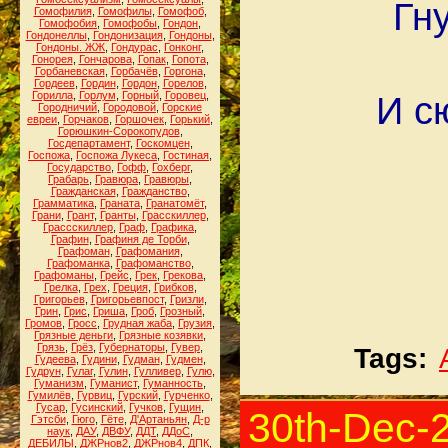
Гн
Гомофилия
,
Гомофилы
,
Гомофоб
,
Гомофобия
,
Гомофобы
,
Гондон
,
Гондонеллы
,
Гондонизация
,
Гондоны
,
Гондоны. ЖЖ
,
Гондурас
,
Гонконг
,
Гонорея
,
Гончарова
,
Гопак
,
Гопота
,
Горбаневская
,
Горбачёв
,
Горгона
,
Гордеев
,
Гордин
,
Гордон
,
Горелов
,
Горилла
,
Горлум
,
Горный
,
Горовец
,
И с
Городничий
,
Городовой
,
Горские
евреи
,
Горчаков
,
Горшочек
,
Горький
,
Горюшкин-Сорокопудов
,
Госдепартамент
,
Госкомцен
,
Госпожа
,
Госпожа Лукеса
,
Гостиная
,
Государство
,
Гофф
,
Гохберг
,
Грабарь
,
Гравюра
,
Гравюры
,
Гражданская
,
Гражданство
,
Грамматика
,
Граната
,
Гранатомёт
,
Грани
,
Грант
,
Гранты
,
Грасскиллер
,
Грассскиллер
,
Граф
,
Графика
,
Графин
,
Графиня де Торби
,
Графоман
,
Графомания
,
Графоманка
,
Графоманство
,
Графоманы
,
Грейс
,
Грек
,
Грекова
,
Грелка
,
Грех
,
Греция
,
Грибков
,
Григорьев
,
Григорьевпост
,
Гризли
,
Грин
,
Грис
,
Гриша
,
Гроб
,
Грозный
,
Громов
,
Гросс
,
Грудная жаба
,
Грузия
,
Грязные деньги
,
Грязные козявки
,
Грязь
,
Грёз
,
Губернаторы
,
Гувер
,
Tags:
Гудеева
,
Гудини
,
Гудман
,
Гудмен
,
Гудрун
,
Гулаг
,
Гулин
,
Гулливер
,
Гулю
,
Гуманизм
,
Гуманист
,
Гуманность
,
Гумилёв
,
Гурвиц
,
Гурский
,
Гурченко
,
Гусар
,
Гусинский
,
Гучков
,
Гущин
,
30th-Dec-
Гэтсби
,
Гюго
,
Гёте
,
Д'Артаньян
,
Д-р
наук
,
ДАУ
,
ДВФУ
,
ДДТ
,
ДДоС
,
ДЕБИЛЫ
,
ДЖРнов2
,
ДЖРнов4
,
ДПК
,