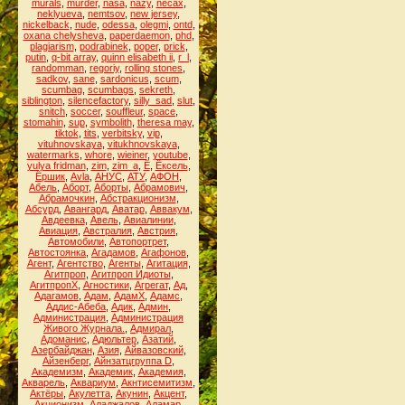
murals
,
murder
,
nasa
,
nazy
,
necax
,
neklyueva
,
nemtsov
,
new jersey
,
nickelback
,
nude
,
odessa
,
olegmi
,
ontd
,
oxana chelysheva
,
paperdaemon
,
phd
,
plagiarism
,
podrabinek
,
poper
,
prick
,
putin
,
q-bit array
,
quinn elisabeth ii
,
r_l
,
randomman
,
regoriy
,
rolling stones
,
sadkov
,
sane
,
sardonicus
,
scum
,
scumbag
,
scumbags
,
sekreth
,
siblington
,
silencefactory
,
silly_sad
,
slut
,
snitch
,
soccer
,
souffleur
,
space
,
stomahin
,
sup
,
symbolith
,
theresa may
,
tiktok
,
tits
,
verbitsky
,
vip
,
vituhnovskaya
,
vitukhnovskaya
,
watermarks
,
whore
,
wieiner
,
youtube
,
yulya fridman
,
zim
,
zim_a
,
Ё
,
Ёксель
,
Ёршик
,
Аvla
,
АНУС
,
АТУ
,
АФОН
,
Абель
,
Аборт
,
Аборты
,
Абрамович
,
Абрамочкин
,
Абстракционизм
,
Абсурд
,
Авангард
,
Аватар
,
Аввакум
,
Авдеевка
,
Авель
,
Авиалинии
,
Авиация
,
Австралия
,
Австрия
,
Автомобили
,
Автопортрет
,
Автостоянка
,
Агадамов
,
Агафонов
,
Агент
,
Агентство
,
Агенты
,
Агитация
,
Агитпроп
,
Агитпроп Идиоты
,
АгитпропХ
,
Агностики
,
Агрегат
,
Ад
,
Адагамов
,
Адам
,
АдамХ
,
Адамс
,
Аддис-Абеба
,
Адик
,
Админ
,
Администрация
,
Администрация
Живого Журнала.
,
Адмирал
,
Адоманис
,
Адюльтер
,
Азатий
,
Азербайджан
,
Азия
,
Айвазовский
,
Айзенберг
,
Айнзатцгруппа D
,
Академизм
,
Академик
,
Академия
,
Акварель
,
Аквариум
,
Акнтисемитизм
,
Актёры
,
Акулетта
,
Акунин
,
Акцент
,
Акционизм
,
Аладжалов
,
Аламар
,