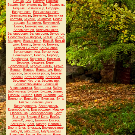
Батька
,
Бах
,
Бахмут
,
Башмак
,
Башня
,
Бдительность
,
Бег
,
Бедность
,
Бедные
,
Безвкусица
,
Бездарь
,
Бездетность
,
Безнаказанность
,
Безопасность
,
Безумие
,
Безумная
частота
,
Бейлис
,
Бекингэм
,
Белая
гвардия
,
Беленкин
,
Белинский
,
Белки
,
Белковский
,
Беллини
,
Беломестнов
,
Беломлинская
,
Белорруссия
,
Белоруссия
,
Белосток
,
Белостокский погром
,
Белые
,
Белые
Медведи
,
Белые ночи
,
Белый
,
Белый
дом
,
Белых
,
Бельгия
,
Беляев
,
Беляев-Гинтовт
,
Бензиновая
,
Бензиновая пила
,
Бензопила
,
Бенкендорф
,
Бенсон
,
Бербер
,
Берберова
,
Берггольц
,
Бергман
,
Бердник
,
Бердяев
,
Берег
,
Березовский
,
Беременность
,
Берия
,
Берлин
,
Бернар
,
Бернштам
,
Беро
,
Берсерк
,
Берёзовая роща
,
Берёзы
,
Беслан
,
Бета-версия
,
Бетховен
,
Бешеная Частота
,
Бешенство
,
Бешенство матки
,
Бешеный
Антисемитизм
,
Беэр-Шева
,
Бибик
,
Библиотека
,
Библия
,
Бигдан
,
Бизнес
,
Бизоны
,
Бикнел
,
Билл
,
Билогия
,
Био
,
Биология
,
Бирюлёво
,
Бисмарк
,
Бита
,
Битлы
,
Благовещенск
,
Благодарность
,
Благодетель
,
Благообразие
,
Благородная. Машка-
Отсосашка
,
Благославенна
,
Блат
,
Блатняк
,
Бледный Конь
,
Блейк
,
БлейкХ
,
Блеф
,
Ближний Восток
,
Близнецы
,
Блог
,
Блогер
,
Блогеры
,
Блоги
,
Блок
,
Блокада
,
Блокирование
,
Блонди
,
Блоштейн
,
Блудныйсын
,
Блумберг
,
Бляди
,
Блядство
,
Блядь
,