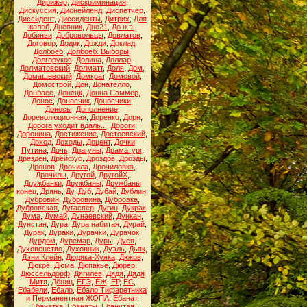
Дирижёр
,
Дискриминация
,
Дискуссия
,
Диснейленд
,
Диспетчер
,
Диссидент
,
Диссиденты
,
Дитрих
,
Для
жалоб
,
Дневник
,
Дно21
,
До н.э.
,
Добиньи
,
Добровольцы
,
Довлатов
,
Договор
,
Додик
,
Дожди
,
Доклад
,
Долбоёб
,
Долбоёб. Выборы
,
Долгоруков
,
Долина
,
Доллар
,
Долматовский
,
Долматт
,
Доля
,
Дом
,
Домашевский
,
Домкрат
,
Домовой
,
Домострой
,
Дон
,
Донателло
,
Донбасс
,
Донецк
,
Донна Саммер
,
Донос
,
Доносчик
,
Доносчики
,
Доносы
,
Дополнение
,
Дореволюционная
,
Доренко
,
Дорн
,
Дорога уходит вдаль...
,
Дороги
,
Доронина
,
Достижение
,
Достоевский
,
Доход
,
Доходы
,
Доцент
,
Дочки
Путина
,
Дочь
,
Драгуны
,
Драматург
,
Дрезден
,
Дрейфус
,
Дроздов
,
Дрозды
,
Дронов
,
Дрочила
,
Дрочиловка
,
Дрочилы
,
Другой
,
ДругойХ
,
Дружбанки
,
Дружбаны
,
Дружбаны
конец
,
Дрянь
,
Ду
,
Дуб
,
Дубай
,
Дублин
,
Дубровин
,
Дубровина
,
Дубровка
,
Дубровская
,
Дугаспер
,
Дугин
,
Дукрак
,
Дума
,
Думай
,
Дунаевский
,
Дункан
,
Дунстан
,
Дура
,
Дура набитая
,
Дурай
,
Дурак
,
Дураки
,
Дурачки
,
Дурачок
,
Дурдом
,
Дуремар
,
Дуры
,
Дуся
,
Духовенство
,
Духовник
,
Дуэль
,
Дьяк
,
Дэни Клейн
,
Дюдяка-Хуяка
,
Дюков
,
Дюкрё
,
Дюма
,
Дюпакье
,
Дюрер
,
Дюссельдорф
,
Дягилев
,
Дядя
,
Дядя
Митя
,
Дёниц
,
ЕГЭ
,
ЕЖ
,
ЕР
,
ЕС
,
Ебабели
,
Ебало
,
Ебало Тифаретника
и Перманентная ЖОПА
,
Ебанат
,
Ебанатка
,
Ебанаты
,
Ебанутая