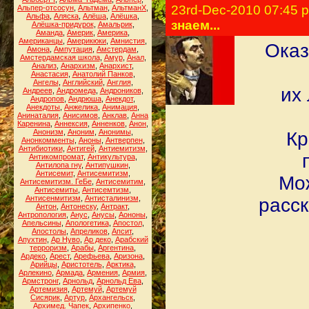
23rd-Dec-2010 07:45 
Альпер-отсосун
,
Альтман
,
АльтманХ
,
Альфа
,
Аляска
,
Алёша
,
Алёшка
,
знаем...
Алёшка-придурок
,
Амальрик
,
Аманда
,
Америк
,
Америка
,
Американцы
,
Америкюки
,
Амнистия
,
Оказ
Амона
,
Ампутация
,
Амстердам
,
Амстердамская школа
,
Амур
,
Анал
,
Анализ
,
Анархизм
,
Анархист
,
Анастасия
,
Анатолий Панков
,
Ангелы
,
Английский
,
Англия
,
их
Андреев
,
Андромеда
,
Андроников
,
Андропов
,
Андрюша
,
Анекдот
,
Анекдоты
,
Анжелика
,
Анимация
,
Анинаталия
,
Анисимов
,
Анклав
,
Анна
Каренина
,
Аннексия
,
Анненков
,
Анон
,
Анонизм
,
Аноним
,
Анонимы
,
Кр
Анонкомменты
,
Аноны
,
Антверпен
,
Антибиотики
,
Антигей
,
Антиемитизм
,
Антикомпромат
,
Антикультура
,
Антилопа гну
,
Антипушкин
,
Антисемит
,
Антисемитизм
,
Мож
Антисемитизм. ГеБе
,
Антисемитим
,
Антисемиты
,
Антисемтизм
,
Антисенмитизм
,
Антисталинизм
,
расск
Антон
,
Антонеску
,
Антракт
,
Антропология
,
Анус
,
Анусы
,
Аононы
,
Апельсины
,
Апологетика
,
Апостол
,
Апостолы
,
Апреликов
,
Апсит
,
Апухтин
,
Ар Нуво
,
Ар деко
,
Арабский
терроризм
,
Арабы
,
Аргентина
,
Ардеко
,
Арест
,
Арефьева
,
Аризона
,
Арийцы
,
Аристотель
,
Арктика
,
Арлекино
,
Армада
,
Армения
,
Армия
,
Армстронг
,
Арнольд
,
Арнольд Ева
,
Артемизия
,
Артемуй
,
Артемуй
Сисярик
,
Артур
,
Архангельск
,
Архимед. Чапек
,
Архипенко
,