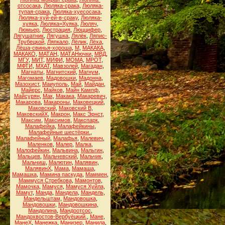
отсосака
,
Люляка-срака
,
Люляка-
тупая-срака
,
Люляка-хуесосака
,
Люляка-хуй-ей-в-сраку
,
Люляка-
хуяка
,
Люляка=Хуяка
,
Люляч
,
Люмьер
,
Люстрация
,
Люццифер
,
Лягушатник
,
Лягушка
,
Лялёк
,
Ляпис-
Трубецкой
,
Ляпкало
,
Лёлик
,
Лёха
,
Лёша-свинья-хороша
,
М
,
МАКАКА
,
МАКАКО
,
МАТАН
,
МАТАНючки
,
МВД
,
МГУ
,
МИТ
,
МИФИ
,
МОМА
,
МРОТ
,
МФТИ
,
МХАТ
,
Мавзолей
,
Магадан
,
Магнаты
,
Магнитский
,
Магнум
,
Магомаев
,
Мадовошки
,
Мадонна
,
Мазохист
,
Маиуполь
,
Май
,
Майдан
,
Майерс
,
Майков
,
Майн Кампф
,
Майсурян
,
Мак
,
Макака
,
Макаревич
,
Макарова
,
Макароны
,
Маковецкий
,
Маковский
,
Маковский В
,
МаковскийХ
,
Макрон
,
Макс Эрнст
,
Максим
,
Максимов
,
Макспарк
,
Малафейка
,
Малафейкины
,
Малафейные шестёрки.
,
Малафейный
,
Малафья
,
Малевич
,
Маленков
,
Малер
,
Малка
,
Малофейкин
,
Мальвина
,
Мальгин
,
Мальцев
,
Мальчевский
,
Мальчик
,
Мальчиш
,
Малютин
,
Малявин
,
МалявинХ
,
Мама
,
Мамаша
,
Мамашка
,
Мамина паскуда
,
Маммен
,
Маммуся Стребкова
,
Мамонтов
,
Мамочка
,
Мамуся
,
Мамуся Хуйла
,
Мамут
,
Манда
,
Мандела
,
Мандель
,
Мандельштам
,
Мандовошка
,
Мандовошки
,
Мандовошкина
,
Мандолина
,
Мандоотсос
,
Мандохвостов-Вербуёцкий.
,
Мане
,
МанеХ
,
Манежка
,
Манизер
,
Манила
,