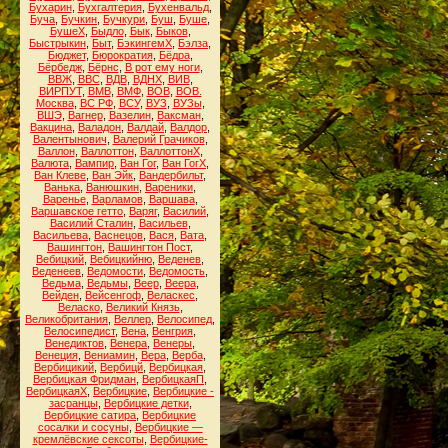
Бухарин
,
Бухгалтерия
,
Бухенвальд
,
Буча
,
Бучкин
,
Бучкури
,
Буш
,
Буше
,
БушеХ
,
Быдло
,
Бык
,
Быков
,
Быстрыкин
,
Быт
,
БэкингемХ
,
Бэлза
,
Бюджет
,
Бюрократия
,
Бёдра
,
Бёрбедж
,
Бёрнс
,
В рот ему ноги
,
ВВЖ
,
ВВС
,
ВДВ
,
ВДНХ
,
ВИВ
,
ВИРПУТ
,
ВМВ
,
ВМФ
,
ВОВ
,
ВОВ.
Москва
,
ВС РФ
,
ВСУ
,
ВУЗ
,
ВУЗы
,
ВШЭ
,
Вагнер
,
Вазелин
,
Ваксман
,
Вакцина
,
Валадон
,
Валдай
,
Валдор
,
Валентынович
,
Валерий Грачиков
,
Валлон
,
Валлоттон
,
ВаллоттонХ
,
Валюта
,
Вампир
,
Ван Гог
,
Ван ГогХ
,
Ван Клеве
,
Ван Эйк
,
Вандербильт
,
Ванька
,
Ванюшкин
,
Вареники
,
Варенье
,
Варламов
,
Варшава
,
Варшавское гетто
,
Варяг
,
Василий
,
Василий Сталин
,
Васильев
,
Васильева
,
Васнецов
,
Вася
,
Вата
,
Вашингтон
,
Вашингтон Пост
,
Вебицкий
,
Вебицкийню
,
Веденев
,
Веденеев
,
Ведомости
,
Ведомость
,
Ведьма
,
Ведьмы
,
Веер
,
Веера
,
Вейден
,
Вейсенгоф
,
Веласкес
,
Веласко
,
Великий Князь
,
Великобритания
,
Веллер
,
Велосипед
,
Велосипедист
,
Вена
,
Венгрия
,
Венедиктов
,
Венера
,
Венеры
,
Венеция
,
Вениамин
,
Вера
,
Верба
,
Вербицикий
,
Вербицй
,
Вербицкая
,
Вербицкая Фридман
,
ВербицкаяП
,
ВербицкаяХ
,
Вербицкие
,
Вербицкие -
засранцы
,
Вербицкие детки
,
Вербицкие сатира
,
Вербицкие
сосалки и сосуны
,
Вербицкие —
кремлёвские сексоты
,
Вербицкие-