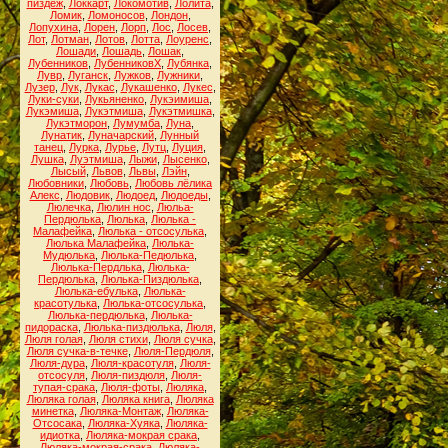
пиздёж
,
Локкарт
,
Локомотив
,
Лолита
,
Ломик
,
Ломоносов
,
Лондон
,
Лопухина
,
Лорен
,
Лорп
,
Лос
,
Лосев
,
Лот
,
Лотман
,
Лотов
,
Лотта
,
Лоуренс
,
Лошади
,
Лошадь
,
Лошак
,
Лубенников
,
ЛубенниковХ
,
Лубянка
,
Лувр
,
Луганск
,
Лужков
,
Лужники
,
Лузер
,
Лук
,
Лукас
,
Лукашенко
,
Лукес
,
Луки-суки
,
Лукьяненко
,
Лукэимиша
,
Лукэмиша
,
Лукэтмиша
,
Лукэтмишка
,
Лукэтморон
,
Лумумба
,
Луна
,
Лунатик
,
Луначарский
,
Лунный
танец
,
Лурка
,
Лурье
,
Лутц
,
Луция
,
Лушка
,
Луэтмиша
,
Лыжи
,
Лысенко
,
Лысый
,
Львов
,
Львы
,
Лэйн
,
Любовники
,
Любовь
,
Любовь лёлика
Алекс
,
Людовик
,
Людоед
,
Людоеды
,
Люлечка
,
Люлин нос
,
Люльа-
Пердюлька
,
Люлька
,
Люлька -
Малафейка
,
Люлька - отсосулька
,
Люлька Малафейка
,
Люлька-
Мудюлька
,
Люлька-Педюлька
,
Люлька-Пердлька
,
Люлька-
Пердюлька
,
Люлька-Пиздюлька
,
Люлька-ебулька
,
Люлька-
красотулька
,
Люлька-отсосулька
,
Люлька-пердюлька
,
Люлька-
пидораска
,
Люлька-пиздюлька
,
Люля
,
Люля голая
,
Люля стихи
,
Люля сучка
,
Люля сучка-в-течке
,
Люля-Пердюля
,
Люля-дура
,
Люля-красотуля
,
Люля-
отсосуля
,
Люля-пиздюля
,
Люля-
тупая-срака
,
Люля-фоты
,
Люляка
,
Люляка голая
,
Люляка книга
,
Люляка
минетка
,
Люляка-Монтаж
,
Люляка-
Отсосака
,
Люляка-Хуяка
,
Люляка-
идиотка
,
Люляка-мокрая срака
,
Люляка-мокрая-срака
,
Люляка-