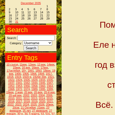
December 2035
1
2
3
4
5
6
7
8
9
10
11
12
13
14
15
16
17
18
19
20
21
22
23
24
25
26
27
28
29
Пом
30
31
Search
Search:
Еле 
Category:
Entry Tags
год 
10 съезд
,
11век
,
12век
,
13 век
,
14век
,
15век
,
16 век
,
16век
,
17век
,
17октября
,
18+
,
1891
,
1893
,
18век
,
19
век
,
1900
,
1905
,
1906
,
1909
,
1917
,
1918
,
1919
,
1920-е
,
1920е-30е
,
1921
,
1922
,
1924
,
1926
,
1929
,
1933
,
1935
,
с
1937
,
1941
,
1942
,
1944
,
1945
,
1947
,
1952
,
1953
,
1956
,
1958
,
1960
,
1964
,
1968
,
1972
,
1974
,
1989
,
1995
,
1999
,
19век
,
2 мая
,
20 век
,
20-век
,
20-й век
,
20-ый век
,
2002
,
2003
,
2004
,
2006
,
2010
,
2011
,
2012
,
2013
,
2014
,
2015
,
2016
,
2017
,
2018
,
2019
,
2020
,
2021
,
Всё.
2022
,
2023
,
2024
,
2025
,
2026
,
20век
,
20см
,
21 Октября
,
21век
,
23
февраля
,
25 лет
,
27 февраля
,
27
января
,
30-е
,
3d
,
5 марта
,
53
,
531
,
57
,