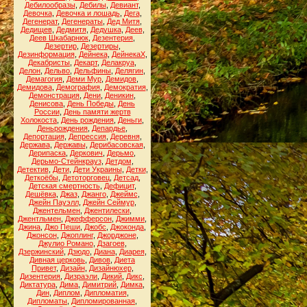
Дебилообразы
,
Дебилы
,
Девиант
,
Девочка
,
Девочка и лошадь
,
Дега
,
Дегенерат
,
Дегенераты
,
Дед Митя
,
Дедищев
,
Дедмитя
,
Дедушка
,
Деев
,
Деев Шкабарнюк
,
Дезентерия
,
Дезертир
,
Дезертиры
,
Дезинформация
,
Дейнека
,
ДейнекаХ
,
Декабристы
,
Декарт
,
Делакруа
,
Делон
,
Дельво
,
Дельфины
,
Делягин
,
Демагогия
,
Деми Мур
,
Демидов
,
Демидова
,
Демография
,
Демократия
,
Демонстрация
,
Дени
,
Деникин
,
Денисова
,
День Победы
,
День
России
,
День памяти жертв
Холокоста
,
День рождения
,
Деньги
,
Деньрождения
,
Депардье
,
Депортация
,
Депрессия
,
Деревня
,
Держава
,
Державы
,
Дерибасовская
,
Дерипаска
,
Деркович
,
Дерьмо
,
Дерьмо-Стейнкрауз
,
Детдом
,
Детектив
,
Дети
,
Дети Украины
,
Детки
,
Деткоёбы
,
Детоторговец
,
Детсад
,
Детская смертность
,
Дефицит
,
Дешёвка
,
Джаз
,
Джанго
,
Джеймс
,
Джейн Пауэлл
,
Джейн Сеймур
,
Джентельмен
,
Джентилески
,
Джентльмен
,
Джефферсон
,
Джимми
,
Джина
,
Джо Пеши
,
Джобс
,
Джоконда
,
Джонсон
,
Джоплинг
,
Джорджоне
,
Джулио Романо
,
Дзагоев
,
Дзержинский
,
Дзюдо
,
Диана
,
Диарея
,
Дивная церковь
,
Дивов
,
Диета
Привет
,
Дизайн
,
Дизайнюхер
,
Дизентерия
,
Дизраэли
,
Дикий
,
Дикс
,
Диктатура
,
Дима
,
Димитрий
,
Димка
,
Дин
,
Диплом
,
Дипломатия
,
Дипломаты
,
Дипломированная
,