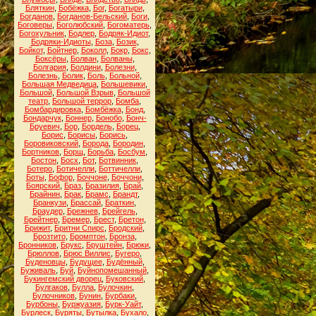
Бляткин
,
Бобёжка
,
Бог
,
Богатыри
,
Богданов
,
Богданов-Бельский
,
Боги
,
Боговеры
,
Боголюбский
,
Богоматерь
,
Богохульник
,
Бодлер
,
Бодряк-Идиот
,
Бодряки-Идиоты
,
Боза
,
Бозик
,
Бойкот
,
Бойтнер
,
Боколл
,
Бокр
,
Бокс
,
Боксёры
,
Болван
,
Болваны
,
Болгария
,
Болдини
,
Болезни
,
Болезнь
,
Болик
,
Боль
,
Больной
,
Большая Медведица
,
Большевики
,
Большой
,
Большой Взрыв
,
Большой
театр
,
Большой террор
,
Бомба
,
Бомбардировка
,
Бомбёжка
,
Бонд
,
Бондарчук
,
Боннер
,
Бонобо
,
Бонч-
Бруевич
,
Бор
,
Бордель
,
Борец
,
Борис
,
Борисы
,
Борись
,
Боровиковский
,
Борода
,
Бородин
,
Бортников
,
Борщ
,
Борьба
,
Босбум
,
Бостон
,
Босх
,
Бот
,
Ботвинник
,
Ботеро
,
Ботичелли
,
Боттичелли
,
Боты
,
Бофор
,
Боччоне
,
Боччони
,
Боярский
,
Браз
,
Бразилия
,
Брай
,
Брайнин
,
Брак
,
Брамс
,
Брандт
,
Бранкузи
,
Брассай
,
Браткин
,
Браудер
,
Брежнев
,
Брейгель
,
Брейтнер
,
Бремер
,
Брест
,
Бретон
,
Брижит
,
Бритни Спирс
,
Бродский
,
Брозтито
,
Бромптон
,
Бронза
,
Бронников
,
Брукс
,
Бруштейн
,
Брюки
,
Брюллов
,
Брюс Виллис
,
Бугеро
,
Буденовцы
,
Будущее
,
Будённый
,
Буживаль
,
Буй
,
Буйнопомешанный
,
Букингемский дворец
,
Буковский
,
Булгаков
,
Булла
,
Булочкин
,
Булочников
,
Бунин
,
Бурбаки
,
Бурбоны
,
Буржуазия
,
Бурк-Уайт
,
Бурлеск
,
Буряты
,
Бутылка
,
Бухало
,