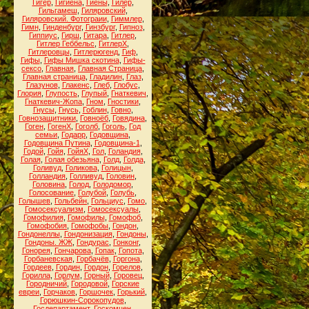
Гигер
,
Гигиена
,
Гиены
,
Гилер
,
Гильгамеш
,
Гиляровский
,
Гиляровский. Фотограии
,
Гиммлер
,
Гимн
,
Гинденбург
,
Гинзбург
,
Гипноз
,
Гиппиус
,
Гирш
,
Гитара
,
Гитлер
,
Гитлер Геббельс
,
ГитлерХ
,
Гитлеровцы
,
Гитлерюгенд
,
Гиф
,
Гифы
,
Гифы Мишка скотина
,
Гифы-
сексо
,
Главная
,
Главная Страница
,
Главная страница
,
Гладилин
,
Глаз
,
Глазунов
,
Глакенс
,
Глеб
,
Глобус
,
Глория
,
Глупость
,
Глупый
,
Гнаткевич
,
Гнаткевич-Жопа
,
Гном
,
Гностики
,
Гнусы
,
Гнусь
,
Гоблин
,
Говно
,
Говнозащитники
,
Говноёб
,
Говядина
,
Гоген
,
ГогенХ
,
Гоголб
,
Гоголь
,
Год
семьи
,
Годарр
,
Годовщина
,
Годовщина Путина
,
Годовщина-1
,
Годой
,
Гойя
,
ГойяХ
,
Гол
,
Голандия
,
Голая
,
Голая обезьяна
,
Голд
,
Голда
,
Голивуд
,
Голикова
,
Голицын
,
Голландия
,
Голливуд
,
Головин
,
Головина
,
Голод
,
Голодомор
,
Голосование
,
Голубой
,
Голубь
,
Голышев
,
Гольбейн
,
Гольциус
,
Гомо
,
Гомосексуализм
,
Гомосексуалы
,
Гомофилия
,
Гомофилы
,
Гомофоб
,
Гомофобия
,
Гомофобы
,
Гондон
,
Гондонеллы
,
Гондонизация
,
Гондоны
,
Гондоны. ЖЖ
,
Гондурас
,
Гонконг
,
Гонорея
,
Гончарова
,
Гопак
,
Гопота
,
Горбаневская
,
Горбачёв
,
Горгона
,
Гордеев
,
Гордин
,
Гордон
,
Горелов
,
Горилла
,
Горлум
,
Горный
,
Горовец
,
Городничий
,
Городовой
,
Горские
евреи
,
Горчаков
,
Горшочек
,
Горький
,
Горюшкин-Сорокопудов
,
Госдепартамент
,
Госкомцен
,