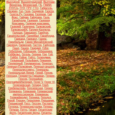
Выходной
,
Вышнеградский
,
Вьетнам
,
Вюнючка
,
Вяземский
,
ГБ
,
ГМИИ
,
ГНУСЬ
,
ГПУ
,
ГРУ
,
ГТО
,
Габриэль
,
Гагарин
,
Газ
,
Газа
,
Газдаров
,
Газета
,
Газета.Ру
,
Газовки
,
Газпром
,
Гай
Фокс
,
Гайдар
,
Гайдпарк
,
Гала
,
Галабурда
,
Галерея
,
Галерея
Красавиц
,
Галерея красавиц
,
Галилей
,
Галичина
,
Галковский
,
ГалковскийХ
,
Галлен-Каллела
,
Галоши
,
Гамадрил
,
Гамбург
,
Ганапольский
,
Ганнибал
,
Гарабурда
,
Гарвард
,
Гарварл
,
Гарем
,
Гарибальди
,
Гарин-Михайловский
,
Гарленд
,
Гармония
,
Гастон
,
Гафуров
,
Гаше
,
Гашек
,
Гвардия
,
ГеБе
,
ГеБеШник
,
ГеБешник
,
ГеБешники
,
Геббельс
,
Гегель
,
Геенна
,
Геи
,
Гей
,
Гейбл
,
Гейне
,
Гейтс
,
Геленджик
,
Гельвеций
,
Гельфанд
,
Гемания
,
Гендерный
,
Гендиректор
,
Генерал
,
Генерал-Полковник
,
Генерал-аншеф
,
Генералиссимус
,
Генералы
,
Генеральная Линия
,
Гений
,
Геном
,
Геноцид
,
Генриетта Гиршман
,
Генрих
,
Генсек
,
География
,
ГеографияИмперия
,
Георг V
,
Георг VI
,
Георгиевская
,
Гепард
,
Герб
,
Герберштейн
,
Гергиевская
,
Геринг
,
Германец
,
Германия
,
Германский
импрессионизм
,
Германцы
,
Гермафродит
,
Герника
,
Геродот
,
Герой
,
Герцен
,
Герцогиня
,
Гершаник
,
Герымский
,
Гесс
,
Гессен
,
Гестапо
,
Гетерка
,
Гетеросексуалки
,
Гетеры
,
Гетман
,
Гетто
,
Гигант
,
Гигантские
фото
,
Гигантские фоты
,
Гиганты
,