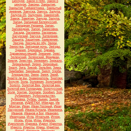
Цензуре
,
Закон о геях
,
Закон о
цензуре
,
Законы
,
Закрытие
,
Закрытие Тифаретника.
,
Закрытый
дневник
,
Закуска
,
Закусь
,
Залупа
,
Залупа-20
,
Залупкин
,
Заменгоф
,
Замок
,
Замятин
,
Зануда
,
Заоупа
,
Запад
,
Западная Белоруссия
,
Западная Украина
,
Запах
,
Заповедник
,
Запор
,
Зарисовка
,
Засада
,
Засранка
,
Засранцы
,
Засурский
,
Засуха
,
Затворник
,
Защита
,
Защитник
,
Заявление
,
Звезда
,
Звезда во лбу
,
Звери
,
Зверства
,
Звёздная ночь
,
Звёзды
,
Здания
,
Здоровье
,
Здрава
,
Здравомыслящий
,
Зевание
,
Зевс
,
Зеленский
,
Зеленский. Фридман
,
Земля
,
Земство
,
Зенкевич
,
Зеркало
,
Зеркальный
,
Зерно
,
Зерновые
,
Зиалт
,
Зига
,
Зикоф
,
Зильбер
,
Зима
,
Зимбабве
,
Зиновьев
,
Зиялт
,
Злоба
,
Злорадство
,
Змеи
,
Змея
,
Змий
,
Знаете ли вы
,
Знаменатель
,
Знатоки
,
Зозуля
,
Зола
,
Золовкин
,
Золотарёв
,
Золото
,
Золотой Век
,
Золотой век
,
Золотой век Голландии
,
Золотусский
,
Золя
,
Зонтик
,
Зоопарк
,
Зоофил
,
Зоя
,
Зубаревич
,
Зубоскальство
,
Зубровка
,
Зубры
,
Зыкин
,
Зыков
,
Зюганов
,
ИДИЁТКИ
,
Ибигдан
,
Ив
Монтан
,
Иван
,
Иван Грозный
,
Иван
Засурский
,
Ивана Купала
,
Иванкина
,
Иванов
,
Иванов и Бог
,
Иваново
,
Иванушка
,
Игла
,
Игнатьев
,
Игнор
,
Игорь
,
Игра
,
Игры
,
Идеолог
,
Идеология
,
Идиома
,
Идиот
,
Идиотка
,
Идиото
,
Идиоты
,
Идиш
,
Идиётки
,
Иерей
,
Иеремия
,
Иероним
,