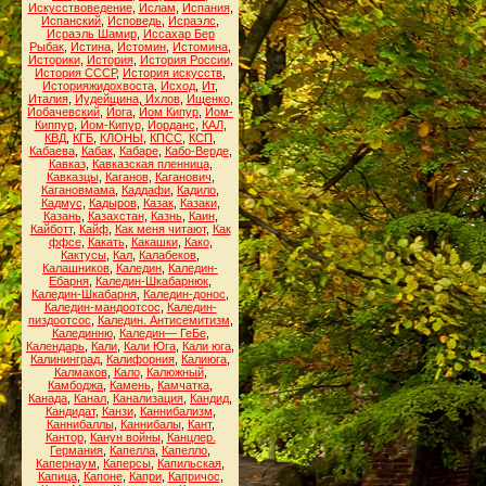
Искусствоведение
,
Ислам
,
Испания
,
Испанский
,
Исповедь
,
Исраэлс
,
Исраэль Шамир
,
Иссахар Бер
Рыбак
,
Истина
,
Истомин
,
Истомина
,
Историки
,
История
,
История России
,
История СССР
,
История искусств
,
Историяжидохвоста
,
Исход
,
Ит
,
Италия
,
Иудейщина
,
Ихлов
,
Ищенко
,
Йобачевский
,
Йога
,
Йом Кипур
,
Йом-
Киппур
,
Йом-Кипур
,
Йорданс
,
КАЛ
,
КВД
,
КГБ
,
КЛОНЫ
,
КПСС
,
КСП
,
Кабаева
,
Кабак
,
Кабаре
,
Кабо-Верде
,
Кавказ
,
Кавказская пленница
,
Кавказцы
,
Каганов
,
Каганович
,
Кагановмама
,
Каддафи
,
Кадило
,
Кадмус
,
Кадыров
,
Казак
,
Казаки
,
Казань
,
Казахстан
,
Казнь
,
Каин
,
Кайботт
,
Кайф
,
Как меня читают
,
Как
ффсе
,
Какать
,
Какашки
,
Како
,
Кактусы
,
Кал
,
Калабеков
,
Калашников
,
Каледин
,
Каледин-
Ебарня
,
Каледин-Шкабарнюк
,
Каледин-Шкабарня
,
Каледин-донос
,
Каледин-мандоотсос
,
Каледин-
пиздоотсос
,
Каледин. Антисемитизм
,
Калединню
,
Каледин— ГеБе
,
Календарь
,
Кали
,
Кали Юга
,
Кали юга
,
Калининград
,
Калифорния
,
Калиюга
,
Калмаков
,
Кало
,
Калюжный
,
Камбоджа
,
Камень
,
Камчатка
,
Канада
,
Канал
,
Канализация
,
Кандид
,
Кандидат
,
Канзи
,
Каннибализм
,
Каннибаллы
,
Каннибалы
,
Кант
,
Кантор
,
Канун войны
,
Канцлер.
Германия
,
Капелла
,
Капелло
,
Капернаум
,
Каперсы
,
Капильская
,
Капица
,
Капоне
,
Капри
,
Капричос
,