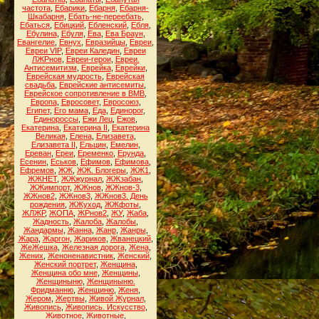
частота
,
Ебарики
,
Ебарня
,
Ебарня-
Шкабарня
,
Ебать-не-переебать
,
Ебаться
,
Ебицкий
,
Ебленский
,
Ебля
,
Ебулина
,
Ебуля
,
Ева
,
Ева Браун
,
Евангелие
,
Евнух
,
Евразийцы
,
Евреи
,
Евреи VIP
,
Евреи Каледин
,
Евреи
ЛЖРнов
,
Евреи-герои
,
Евреи.
Антисемитизм
,
Еврейка
,
Еврейки
,
Еврейская мудрость
,
Еврейская
свадьба
,
Еврейские антисемиты
,
Еврейское сопротивление в ВМВ
,
Европа
,
Евросовет
,
Евросоюз
,
Египет
,
Его мама
,
Еда
,
Единорог
,
Единороссы
,
Ежи Лец
,
Ежов
,
Екатерина
,
Екатерина II
,
Екатерина
Великая
,
Елена
,
Елизавета
,
Елизавета II
,
Ельцин
,
Емелин
,
Ереван
,
Ереи
,
Еременко
,
Ерунда
,
Есенин
,
Еськов
,
Ефимов
,
Ефимова
,
Ефремов
,
ЖЖ
,
ЖЖ. Блогеры
,
ЖЖ1
,
ЖЖНЕТ
,
ЖЖжурнал
,
ЖЖзабан
,
ЖЖимпорт
,
ЖЖнов
,
ЖЖнов-3
,
ЖЖнов2
,
ЖЖнов3
,
ЖЖнов3. День
рождения
,
ЖЖуход
,
ЖЖфоты
,
ЖЛЖР
,
ЖОПА
,
ЖРнов2
,
ЖУ
,
Жаба
,
Жадность
,
Жалоба
,
Жалобы
,
Жандармы
,
Жанна
,
Жанр
,
Жанры
,
Жара
,
Жаргон
,
Жариков
,
Жванецкий
,
ЖеЖешка
,
Железная дорога
,
Жена
,
Жених
,
Женоненавистник
,
Женский
,
Женский портрет
,
Женщина
,
Женщина обо мне
,
Женщины
,
Женщиныню
,
Женщиныню.
Фридманню
,
Женщиню
,
Женя
,
Жером
,
Жертвы
,
Живой Журнал
,
Живопись
,
Живопись. Искусство
,
Животное
,
Животные
,