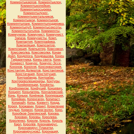
Комментыкарпов
,
Комментыклон
,
Комментыкопейкин
,
Комментыкосырева
,
Комментылукес
,
Комментыметальников
,
Комментымои
,
Комментынов
,
Комментыпанк
,
Комментыподдержка
,
Комментыпуб
,
Комментысексоты
,
Комментытатьяна
,
Коммменты
,
Коммунизм
,
Коммунист
,
Коммунист.
Зараза
,
Коммунисты
,
Комп
,
Компартия
,
Компграфика
,
Компиляция
,
Композитор
,
Композиция
,
Компьютер
,
Комсомол
,
Комсомолка
,
Комсомолки
,
Конан
Дойл
,
Кондопога
,
Кондрашова
,
Конец
Тифаретника
,
Конец света
,
Кони
,
Конквест
,
Конкурс
,
Конкурс-Эссе
,
Кононов
,
Конопля
,
Консерватория
,
Константин Долматов
,
Константинов
,
Констатация
,
Конституция
,
Контрабанда
,
Контрабас
,
Контрреволюционеры
,
Контуры
,
Конференции
,
Конфеты
,
Конформизм
,
Конфуций
,
Концевич
,
Концерт
,
Концлагерь
,
Кончаловский
,
Конь
,
Коньки
,
Конёнков
,
Кооперация
,
Копейкин
,
Копенгаген
,
Копипаст
,
Копирайт
,
Копы
,
Корветт
,
Корда
,
Корея
,
Коржавин
,
Коринт
,
Кормление
грудью
,
Кормон
,
Корни волос
,
Коро
,
Коробков-Землянский
,
Корова
,
Коровин
,
Коровы
,
Королева
,
Короленко
,
Короли
,
Король
,
Король
Карл
,
Королёв
,
Коронавирус
,
Коронавирус Плакатки
,
Коронавируснов2
,
Коронация
,