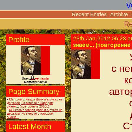
v
Recent Entries
Archive
Re
Profile
26th-Jan-2012 06:28 
знаем... (повторение 
с н
к
User:
veniamin
Name:
veniamin
авто
Page Summary
·
Мы хоть словаря Даля и в руках не
держали, но вместе с народом
знаем... (повторение 2010г.)
·
Мы хоть словаря Даля и в руках не
держали, но вместе с народом
знаем...
С
Latest Month