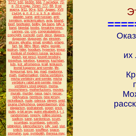
5772
,
630
,
66300
,
666
,
7 октября
,
70-
е
,
70-е годы
,
70лет
,
777
,
88
,
9-ое
Э
марта
,
9/11
,
90-е
,
920
,
:Адамс
,
XVII
съезд
,
a_n_d_r_u_s_h_a
,
abuse
,
aladdin_sane
,
anti-russian
,
anti-
====
semitism
,
anticlericalism
,
avla
,
bband
,
beef
,
beefeater
,
beilby
,
big bang
,
billy`s
band
,
bipedal
,
boobs
,
breaking news
,
cannes
,
ciu
,
cnn
,
congratulations
,
Оказ
copyright
,
cuckold
,
cunt
,
dece
,
diapers
,
dugasper
,
dugusper
,
dw
,
einstein
,
eksray
,
eliyahu
,
email
,
english
,
erlang
,
fart
,
fat
,
filthy
,
filton
,
giphy
,
google
,
gudrun
,
hitler
,
hoodlum
,
hyperion
,
imgur
,
их
institute of modern russia
,
jackass
,
jewish
,
joe pesci
,
joseph brodsky
,
josephus
,
jukebox
,
kaganov
,
kazhdan
,
kds
,
kot_afromeeva
,
krall
,
lenkasm
,
leonid kaganov anti-semite
,
life
,
livejournal
,
lorp
,
lqp
,
mad
,
madonna
,
Кр
math
,
mathematiker
,
misha verbitsky
,
misha verbitsky anti-semite
,
misha
verbitsky rabid anti-semite
,
misha
verbitsky stool pigeon
,
moma
,
moonshiners
,
motherfuckers
,
movies
,
Мож
murals
,
murder
,
nasa
,
nazy
,
necax
,
neklyueva
,
nemtsov
,
new jersey
,
nickelback
,
nude
,
odessa
,
olegmi
,
ontd
,
расск
oxana chelysheva
,
paperdaemon
,
phd
,
plagiarism
,
podrabinek
,
poper
,
prick
,
putin
,
q-bit array
,
quinn elisabeth ii
,
r_l
,
randomman
,
regoriy
,
rolling stones
,
sadkov
,
sane
,
sardonicus
,
scum
,
scumbag
,
scumbags
,
sekreth
,
siblington
,
silencefactory
,
silly_sad
,
slut
,
snitch
,
soccer
,
souffleur
,
space
,
stomahin
,
sup
,
symbolith
,
theresa may
,