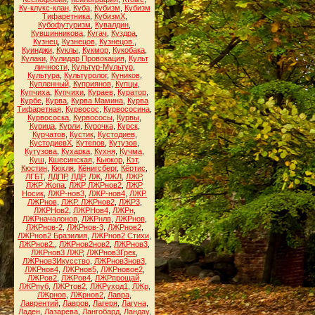
Ку-клукс-клан
,
Куба
,
Кубизм
,
Кубизм
Тифаретника
,
КубизмХ
,
Кубофутуризм
,
Кувалдин
,
Кувшинникова
,
Кугач
,
Куздра
,
Кузнец
,
Кузнецов
,
Кузнецов.
,
Куинджи
,
Куклы
,
Кукмор
,
Кукобака
,
Кулаки
,
Кулидар Провокация
,
Культ
личности
,
Культур-Мультур
,
Культура
,
Культуролог
,
Куников
,
Купленный
,
Куприянов
,
Купцы
,
Купчиха
,
Купчихи
,
Кураев
,
Куратор
,
Курбе
,
Курва
,
Курва Мамина
,
Курва
Тифаретная
,
Курвосос
,
Курвососина
,
Курвососка
,
Курвососы
,
Курвы
,
Курица
,
Курли
,
Курочка
,
Курск
,
Курчатов
,
Кустик
,
Кустодиев
,
КустодиевХ
,
Кутепов
,
Кутузов
,
Кутузова
,
Кухарка
,
Кухня
,
Кучма
,
Куш
,
Кшесинская
,
Кьюкор
,
Кэт
,
Кюстин
,
Кюхля
,
Кёнигсберг
,
Кёртис
,
ЛГБТ
,
ЛДПР
,
ЛДР
,
ЛЖ
,
ЛЖЛ
,
ЛЖР
,
ЛЖР Жопа
,
ЛЖР ЛЖРнов2
,
ЛЖР
Носик
,
ЛЖР-нов3
,
ЛЖР-нов4
,
ЛЖР.
ЛЖРнов
,
ЛЖР. ЛЖРнов2
,
ЛЖР3
,
ЛЖРНов2
,
ЛЖРНов4
,
ЛЖРн
,
ЛЖРначалонов
,
ЛЖРнлв
,
ЛЖРнов
,
ЛЖРнов-2
,
ЛЖРнов-3
,
ЛЖРнов2
,
ЛЖРнов2 Бразилия
,
ЛЖРнов2 Стихи
,
ЛЖРнов2.
,
ЛЖРнов2нов2
,
ЛЖРнов3
,
ЛЖРнов3 ЛЖР
,
ЛЖРнов3Грек
,
ЛЖРнов3Икусство
,
ЛЖРнов3нов3
,
ЛЖРнов4
,
ЛЖРнов5
,
ЛЖРновое2
,
ЛЖРов2
,
ЛЖРов4
,
ЛЖРпрощай
,
ЛЖРпуб
,
ЛЖРтов2
,
ЛЖРуход1
,
ЛЖр
,
ЛЖрнов
,
ЛЖрнов2
,
Лавра
,
Лаврентий
,
Лавров
,
Лагеря
,
Лагуна
,
Ладен
,
Лазарева
,
Лангобард
,
Ландау
,