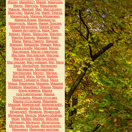
Манин
,
Манифест
,
Мания
,
Манкунян
,
Манос
,
Мануэль
,
Маньеризм
,
Маньяк
,
Манюня
,
Мао
,
Мао Цзэдун
,
Маргулис
,
Марди Гра
,
Мари -Тереза
,
Мариенталь
,
Марина Абрамович
,
Марина Влади
,
Маринисты
,
Мариуполь
,
Мария
,
Мария Терезия
,
Мария Фёдоровна
,
Мария Штерн
,
Мария-Антуанетта
,
Марк Твен
,
Маркиз
,
Маркс
,
Марксизм
,
Марлен
,
Марлон Брандо
,
Марокко
,
Март
,
Марш
,
Марш Памяти
,
Маршак
,
Маршал
,
Маршалы
,
Марши
,
Маск
,
Маска скорби
,
Маскава
,
Маски
,
Масленица
,
Масло сливочное
,
Маслова
,
Масловская
,
Масоны
,
Массачусетс
,
Мастер-класс
,
Мастерская
,
Мастурбация
,
Мат
,
Мата
Хари
,
Матвейчев
,
Матвиенко
,
Математик
,
Математика
,
Математики
,
Матисс
,
Матрос
,
Матфей
,
Мать
,
Маунт
,
Мафия
,
Мафия Тифарета
,
Маха
,
Махи
,
Маша
,
Машенька
,
Машина
,
Машина
Времени
,
Машинист
,
Машка
,
Машка
блядь мамина
,
Машка
толстожопенькая
,
Машка-
Отсосашка
,
Машка-отсосака
,
Машка-отсосашка
,
Машканю
,
Машков
,
Маяковский
,
МаяковскийХ
,
Мгновение
,
Медаль
,
Медведев
,
МедведевХ
,
Медведи
,
Мединский
,
Медицина
,
Медуза
,
Междусобойчик
,
Меир
,
Мейер
,
Мейзер
,
Мексика
,
Меламид
,
Мелещук
,
Мелитополь
,
Мелихово
,
Мельник
,
Мельниченко
,
Мемориал
,
Мемориал жертвам