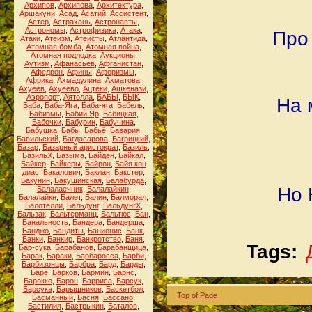
Архипов
,
Архипова
,
Архитектура
,
Аршакуни
,
Асад
,
Асатий
,
Ассистент
,
Астер
,
Астрахань
,
Астронавты
,
Астрономы
,
Астрофизика
,
Атака
,
Про
Атаки
,
Атеизм
,
Атеисты
,
Атлантида
,
Атомная бомба
,
Атомная война
,
Атомная подлодка
,
Аукционы
,
Аутизм
,
Афанасьев
,
Афганистан
,
Афедрон
,
Афины
,
Афоризмы
,
Африка
,
Ахмадулина
,
Ахматова
,
Ахуеев
,
Ахуеево
,
Ацтеки
,
Ашкенази
,
Аэропорт
,
Аятолла
,
БАБЫ
,
БЫК
,
На 
Баба
,
Баба-Яга
,
Баба-яга
,
Бабель
,
Бабизмы
,
Бабий Яр
,
Бабицкая
,
Бабочки
,
Бабурин
,
Бабучина
,
Бабушка
,
Бабы
,
Бабьё
,
Бавария
,
Бавильский
,
Багдасарова
,
Багрицкий
,
Базар
,
Базарный аристократ
,
Базиль
,
БазильХ
,
Базыма
,
Байден
,
Байкал
,
Байкер
,
Байкеры
,
Байрон
,
Байя кон
диас
,
Бакалович
,
Баклан
,
Бакстер
,
Бакунин
,
Бакушинская
,
Балабурда
,
Но 
Балалаечник
,
Балалайкин
,
Балалайкн
,
Балет
,
Балин
,
Балморал
,
Балотелли
,
Бальдунг
,
БальдунгХ
,
Бальзак
,
Бальтерманц
,
Бальтюс
,
Бан
,
Банальность
,
Бандера
,
Бандерша
,
Банджо
,
Бандиты
,
Банионис
,
Банк
,
Банки
,
Банкир
,
Банкротство
,
Баня
,
Tags:
Бар-сука
,
Барабанов
,
Барабанщица
,
Барак
,
Бараки
,
Барбаросса
,
Барби
,
Барбизонцы
,
Барбра
,
Бард
,
Барды
,
Баре
,
Барков
,
Бармин
,
Барнс
,
Барокко
,
Барон
,
Барриса
,
Барсук
,
Барсука
,
Барышников
,
Баскетбол
,
Top of Page
Басманный
,
Басня
,
Бассано
,
Бастилия
,
Бастрыкин
,
Баталов
,