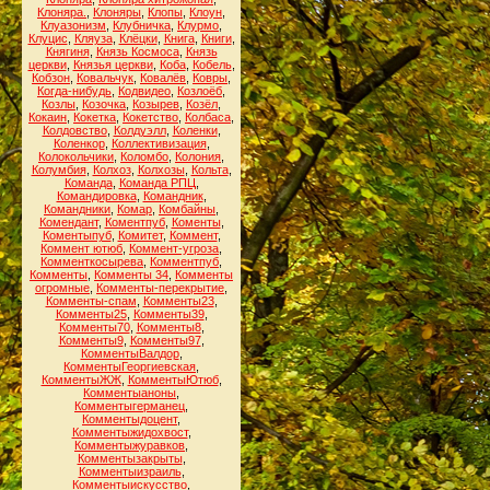
Клоняра.
,
Клоняры
,
Клопы
,
Клоун
,
Клуазонизм
,
Клубничка
,
Клурмо
,
Клуцис
,
Кляуза
,
Клёцки
,
Книга
,
Книги
,
Княгиня
,
Князь Космоса
,
Князь
церкви
,
Князья церкви
,
Коба
,
Кобель
,
Кобзон
,
Ковальчук
,
Ковалёв
,
Ковры
,
Когда-нибудь
,
Кодвидео
,
Козлоёб
,
Козлы
,
Козочка
,
Козырев
,
Козёл
,
Кокаин
,
Кокетка
,
Кокетство
,
Колбаса
,
Колдовство
,
Колдуэлл
,
Коленки
,
Коленкор
,
Коллективизация
,
Колокольчики
,
Коломбо
,
Колония
,
Колумбия
,
Колхоз
,
Колхозы
,
Кольта
,
Команда
,
Команда РПЦ
,
Командировка
,
Командник
,
Командники
,
Комар
,
Комбайны
,
Комендант
,
Коментпуб
,
Коменты
,
Коментыпуб
,
Комитет
,
Коммент
,
Коммент ютюб
,
Коммент-угроза
,
Комменткосырева
,
Комментпуб
,
Комменты
,
Комменты 34
,
Комменты
огромные
,
Комменты-перекрытие
,
Комменты-спам
,
Комменты23
,
Комменты25
,
Комменты39
,
Комменты70
,
Комменты8
,
Комменты9
,
Комменты97
,
КомментыВалдор
,
КомментыГеоргиевская
,
КомментыЖЖ
,
КомментыЮтюб
,
Комментыаноны
,
Комментыгерманец
,
Комментыдоцент
,
Комментыжидохвост
,
Комментыжуравков
,
Комментызакрыты
,
Комментыизраиль
,
Комментыискусство
,