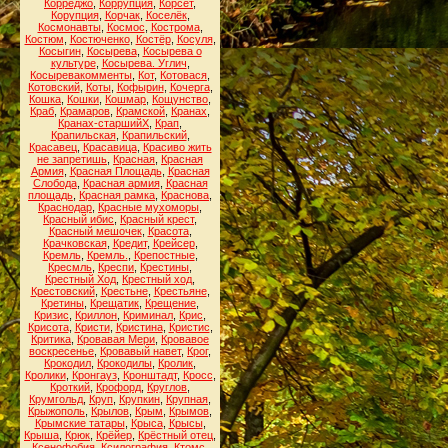
Корреджо
,
Коррупция
,
Корсет
,
Корупция
,
Корчак
,
Коселёк
,
Космонавты
,
Космос
,
Кострома
,
Костюм
,
Костюченко
,
Костёр
,
Косуля
,
Косыгин
,
Косырева
,
Косырева о
культуре
,
Косырева. Углич
,
Косыревакомменты
,
Кот
,
Котовася
,
Котовский
,
Коты
,
Кофырин
,
Кочерга
,
Кошка
,
Кошки
,
Кошмар
,
Кощунство
,
Краб
,
Крамаров
,
Крамской
,
Кранах
,
Кранах-старшийХ
,
Крап
,
Крапильская
,
Крапильский
,
Красавец
,
Красавица
,
Красиво жить
не запретишь
,
Красная
,
Красная
Армия
,
Красная Площадь
,
Красная
Слобода
,
Красная армия
,
Красная
площадь
,
Красная рамка
,
Краснова
,
Краснодар
,
Красные мухоморы
,
Красный ибис
,
Красный крест
,
Красный мешочек
,
Красота
,
Крачковская
,
Кредит
,
Крейсер
,
Кремль
,
Кремль.
,
Крепостные
,
Кресмль
,
Креспи
,
Крестины
,
Крестный Ход
,
Крестный ход
,
Крестовский
,
Крестьне
,
Крестьяне
,
Кретины
,
Крещатик
,
Крещение
,
Кризис
,
Криллон
,
Криминал
,
Крис
,
Крисота
,
Кристи
,
Кристина
,
Кристис
,
Критика
,
Кровавая Мери
,
Кровавое
воскресенье
,
Кровавый навет
,
Крог
,
Крокодил
,
Крокодилы
,
Кролик
,
Кролики
,
Кронгауз
,
Кронштадт
,
Кросс
,
Кроткий
,
Крофорд
,
Круглов
,
Крумгольд
,
Круп
,
Крупкин
,
Крупная
,
Крыжополь
,
Крылов
,
Крым
,
Крымов
,
Крымские татары
,
Крыса
,
Крысы
,
Крыша
,
Крюк
,
Крёйер
,
Крёстный отец
,
Ксенофобия
,
Ксилография
,
Ктомс
,