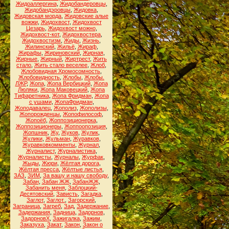
Жидоаллергина
,
Жидобандеровцы
,
Жидобандэровцы
,
Жидовка
,
Жидовская морда
,
Жидовские алые
вожжи
,
Жидохвост
,
Жидохвост
Цезарь
,
Жидохвост можно
,
Жидохвост-кот
,
Жидохвостера
,
Жидохвостизм
,
Жиды
,
Жизнь
,
Жилинский
,
Жильё
,
Жираф
,
Жирафы
,
Жириновский
,
Жирная
,
Жирные
,
Жирный
,
Жиртрест
,
Жить
стало
,
Жить стало веселее
,
Жлоб
,
Жлобовидная Хромосомность
,
Жлобовидность
,
Жлобы
,
Жлобы.
ЛЖР
,
Жопа
,
Жопа Вербицкий
,
Жопа
Люляки
,
Жопа Маковецкий
,
Жопа
Тифаретника
,
Жопа Фридман
,
Жопа
с ушами
,
ЖопаФридман
,
Жоподавалец
,
Жополиз
,
Жополизы
,
Жопорожденцы
,
Жопофилософ
,
Жопоёб
,
Жоппозиционерка
,
Жоппозиционеры
,
Жоппоопозиция
,
Жопшник
,
Жу
,
Жуков
,
Жулик
,
Жулики
,
Жульман
,
Журавков
,
Журавковкомменты
,
Журнал
,
Журналист
,
Журналистика
,
Журналисты
,
Журналы
,
Журфак
,
Жыды
,
Жюри
,
Жёлтая дорога
,
Жёлтая пресса
,
Жёлтые листья
,
ЗАЗ
,
ЗИМ
,
За вашу и нашу свободу
,
Забан
,
Забан ЖЖ
,
ЗабанЖЖ
,
Забанить меня
,
Заблоцкий-
Десятовский
,
Зависть
,
Загадка
,
Заглот
,
Заглот.
,
Загорский
,
Заграница
,
Загреб
,
Зад
,
Задержание
,
Задержания
,
Задница
,
Задорнов
,
ЗадорновХ
,
Зажигалка
,
Зажим
,
Заказуха
,
Закат
,
Закон
,
Закон о