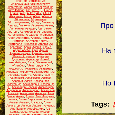
tiktok
,
tits
,
verbitsky
,
vip
,
vituhnovskaya
,
vitukhnovskaya
,
watermarks
,
whore
,
wieiner
,
youtube
,
yulya fridman
,
zim
,
zim_a
,
Ё
,
Ёксель
,
Ёршик
,
Аvla
,
АНУС
,
АТУ
,
АФОН
,
Абакумов
,
Абель
,
Аборт
,
Аборты
,
Абрамович
,
Абрамочкин
,
Абстракционизм
,
Абсурд
,
Авангард
,
Про
Аватар
,
Аввакум
,
Авдеевка
,
Авель
,
Авиалинии
,
Авиация
,
Австралия
,
Австрия
,
Автомобили
,
Автопортрет
,
Автостоянка
,
Агадамов
,
Агафонов
,
Агент
,
Агентство
,
Агенты
,
Агитация
,
Агитпроп
,
Агитпроп Идиоты
,
АгитпропХ
,
Агностики
,
Агрегат
,
Ад
,
Адагамов
,
Адам
,
АдамХ
,
Адамс
,
На 
Аддис-Абеба
,
Адик
,
Админ
,
Администрация
,
Администрация
Живого Журнала.
,
Адмирал
,
Адоманис
,
Адюльтер
,
Азатий
,
Азербайджан
,
Азия
,
Айвазовский
,
Айзенберг
,
Айнзатцгруппа D
,
Академизм
,
Академик
,
Академия
,
Акварель
,
Аквариум
,
Акнтисемитизм
,
Актёры
,
Акулетта
,
Акунин
,
Акцент
,
Акционизм
,
Аладжалов
,
Аламар
,
Но 
Албания
,
Алекс
,
Александер
,
Александр
,
Александр II
,
Александр
III
,
Александр Первый
,
Александра
Фёдоровна
,
Александров
,
Алексеева
,
Алексей
,
Алексенко
,
Алексий
,
Ален
Делон
,
Алена
,
Алжир
,
Алик Фридман
,
Алина
,
Алина-Пердюлина
,
Алиса
,
Tags:
Алкаш
,
Алкаши
,
Алкашка
,
Аллах
,
Аллигатор
,
Аллори
,
Алрами
,
Алчевск
,
Аль Пачино
,
Аль-Джазира
,
Аль-
Каида
,
Альба
,
Альбац
,
Альберт
,
Альберт I
,
Альма-Тадема
,
Альпер
,