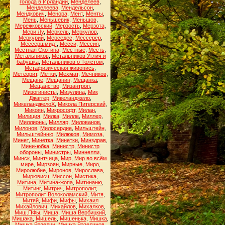
голода в Ирландии
,
Менделеев
,
Менделеева
,
Мендельсон
,
Мендкович
,
Менора
,
Мент
,
Менты
,
Мень
,
Меньшевик
,
Меньшов
,
Мережковский
,
Мерзость
,
Мерзота
,
Мери Лу
,
Меркель
,
Меркулов
,
Меркурий
,
Мерседес
,
Мессерер
,
Мессершмидт
,
Месси
,
Мессия
,
Местная Скотина
,
Местные
,
Месть
,
Метальников
,
Метальников Углич и
бабушка
,
Метальников о Толстом
,
Метафизическая живопись
,
Метеорит
,
Метки
,
Мехмат
,
Мечников
,
Мещане
,
Мещанин
,
Мещанка
,
Мещанство
,
Мизантроп
,
Мизогинисты
,
Мизулина
,
Мик
Джаггер
,
Микеланджело
,
МикеланджелоХ
,
Микола Питерский
,
Микоян
,
Микрософт
,
Милан
,
Милиция
,
Милка
,
Милле
,
Миллер
,
Миллионы
,
Милляр
,
Милованов
,
Милонов
,
Милосердие
,
Мильштейн
,
Мильштейнню
,
Милюков
,
Мимоза
,
Минет
,
Минетка
,
Минетки
,
Минздрав
,
Мини-юбка
,
Министр
,
Министр
обороны
,
Министры
,
Миннелли
,
Минск
,
Минтчица
,
Мир
,
Мир во всём
мире
,
Мирзоян
,
Мирные
,
Миро
,
Миролюбие
,
Миронов
,
Мирослава
,
Мирювисч
,
Миссон
,
Мистика
,
Митина
,
Митина-жопа
,
Митинаню
,
Митинг
,
Митрич
,
Митрополит
,
Митрополит Волоколамский
,
Митя
,
Митяй
,
Мифи
,
Мифы
,
Михаил
Михайлович
,
Михайлов
,
Михалков
,
Миш.ПФы
,
Миша
,
Миша Вербицкий
,
Мишака
,
Мишель
,
Мишенька
,
Мишка
,
Мишка Вазелин
,
Мишка Вазелинов
,