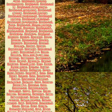
детки
,
Вербицкие-подонки
,
Вербицкиеню
,
Вербицкий
,
Вербицкий
57
,
Вербицкий Антисемиты
,
Вербицкий антисемит
,
Вербицкий
откроет
,
Вербицкий портрет
,
Вербицкий провокация
,
Вербицкий
скотина
,
Вербицкий уязвимый
,
Вербицкий-педофиляка
,
Вербицкий.
Жопа
,
Вербицкий. Мишка скотина
,
Вербицкий. Фридман
,
ВербицкийХ
,
Вербицкийню
,
Вербицкй
,
Вербицкмй
,
Верблюды
,
Верблядь
,
Вербцкая
,
Вервеер
,
Вервир
,
Вергилий
,
Верди
,
Веризм
,
Верицкийню
,
Верлен
,
Вермеер
,
Верницкий
,
Верный
,
Версаль
,
Вертеп
,
Вертер
,
Вертинский
,
Вертолёт
,
Верховный
Совет
,
Верховный суд
,
Весна
,
Вессель
,
Весь мир будет наш
,
Ветеран
,
Веттриано
,
ВеттрианоХ
,
Вехи
,
Вечеря
,
Вечность
,
Вечные
Вонючки
,
Вещий Олег
,
Взад
,
Взлом
,
Взлом компа
,
Взрывы
,
Взятки
,
Вибеке
,
Вибер
,
Вибратор
,
Видео
,
Виже-Лебрён
,
ВизитМГУ
,
Вика
,
Вика
Минет
,
Виканю
,
Вики
,
Википедия
,
Виктор
,
Викторина
,
Виктория
,
Вильгельм
,
Вильсон
,
Винд
,
Винегра
,
Винни-Пух
,
Винница
,
Вино
,
Виноградов
,
Винтерхальтер
,
Вирсавия
,
Вирус
,
Вирусы
,
Виски
,
Висуны
,
Витамины
,
Виткевич
,
Витте
,
Витухновская
,
Витька
,
Витька-
дурачок
,
Витька-пиздяка
,
Витька-
тупарик
,
Витя
,
Вифлеем
,
Вишневый
,
Виька
,
Вкусы
,
Влад
,
Власть
,
Внешняя Монголия
,
Внук
,
Внуки
,
Внучки
,
Вова
,
Вова Путин
,
Вовочка
,