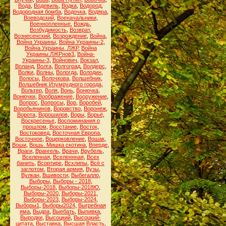
Вода
,
Водевиль
,
Водка
,
Водород
,
Водородная бомба
,
Водочка
,
Водяра
,
Воеводский
,
Военачальники
,
Военнопленные
,
Вождь
,
Возбудимость
,
Возврат
,
Вознесенский
,
Возрождение
,
Война
,
Война Украины
,
Война Украины-2
,
Война Украины. ЛЖР
,
Война
Украины.ЛЖРнов3
,
Война-
Украины-3
,
Войнович
,
Вокзал
,
Воланд
,
Волга
,
Волгоград
,
Волдерс
,
Волки
,
Волны
,
Вологда
,
Володин
,
Волосы
,
Волочкова
,
Волшебник
,
Волшебник Изумрудного города
,
Вольтер
,
Воля
,
Вонь
,
Вонючка
,
Вонючки
,
Воображение
,
Вооружение
,
Вопрос
,
Вопросы
,
Вор
,
Воробей
,
Воробьянинов
,
Воровство
,
Воронеж
,
Ворота
,
Ворошилов
,
Воры
,
Ворьё
,
Воскресенье
,
Воспоминания о
прошлом
,
Восстание
,
Восток
,
Востоковед
,
Восточная Европа
,
Восточное
,
Воцерковление
,
Вошак
,
Воши
,
Вошь. Мишка скотина
,
Вперде
,
Враги
,
Врангель
,
Врачи
,
Врубель
,
Вселенная
,
Вселеннная
,
Всех
банить
,
Всортире
,
Всхлипы
,
Всё с
заглотом
,
Вторая армия
,
Вузы
,
Вулкан
,
Вшивости
,
Выбегалло
,
Выборы
,
Выборы - 2018
,
Выборы-2018
,
Выборы-2018Ю
,
Выборы-2020
,
Выборы-2021
,
Выборы-2023
,
Выборы-2024
,
Выборы1
,
Выборы2024
,
Выгребная
яма
,
Выдра
,
Выебать
,
Выпивка
,
Выродки
,
Высоцкий
,
Высоцкий-
цитата
,
Выставка
,
Высшая Власть
,