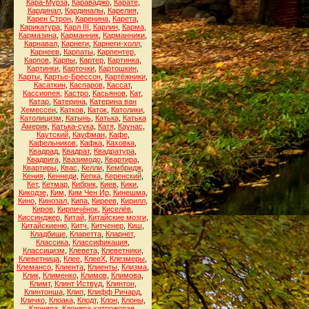
Кара-Мурза
,
Караваджо
,
Карате
,
Кардинал
,
Кардиналы
,
Карелия
,
Карен Строн
,
Каренина
,
Карета
,
Карикатура
,
Карл III
,
Карлин
,
Карма
,
Кармазина
,
Карманник
,
Карманники
,
Карнавал
,
Карнеги
,
Карнеги-холл
,
Карнеев
,
Карпаты
,
Карпентер
,
Карпов
,
Карпы
,
Картер
,
Картинка
,
Картинки
,
Карточки
,
Картошкин
,
Карты
,
Картье-Брессон
,
Картёжники
,
Касаткин
,
Каспаров
,
Кассат
,
Кассиопея
,
Кастро
,
Касьянов
,
Кат
,
Катар
,
Катерина
,
Катерина ван
Хемессен
,
Катков
,
Каток
,
Католики
,
Католицизм
,
Катынь
,
Катька
,
Катька
Америк
,
Катька-сука
,
Катя
,
Каунас
,
Каутский
,
Кауфман
,
Кафе
,
Кафельников
,
Кафка
,
Каховка
,
Квадрад
,
Квадрат
,
Квадратура
,
Квадрига
,
Квазимодо
,
Квартира
,
Квартиры
,
Квас
,
Келли
,
Кембридж
,
Кения
,
Кеннеди
,
Кепка
,
Керенский
,
Кет
,
Кетмар
,
Кибрик
,
Киев
,
Кики
,
Кикодзе
,
Ким
,
Ким Чен Ир
,
Кинешма
,
Кино
,
Кинозал
,
Кипа
,
Киреев
,
Кирилл
,
Киров
,
Кирпичёнок
,
Киселёв
,
Киссинджер
,
Китай
,
Китайские мозги
,
Китайскиеню
,
Китч
,
Китченер
,
Киш
,
Кладбище
,
Кларетта
,
Кларнет
,
Классика
,
Классификация
,
Классицизм
,
Клевета
,
Клеветники
,
Клеветница
,
Клее
,
КлееХ
,
Клезмеры
,
Клемансо
,
Клиента
,
Клиенты
,
Клизма
,
Клик
,
Клименко
,
Климов
,
Климова
,
Климт
,
Клинт Иствуд
,
Клинтон
,
Клинтонша
,
Клип
,
Клифф Ричард
,
Кличко
,
Клоака
,
Клодт
,
Клон
,
Клоны
,
Клоняра
,
Клоняра хитрожопая
,