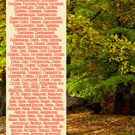
Госпожа
,
Госпожа Лукеса
,
Гостиная
,
Государство
,
Гофф
,
Гохберг
,
Грабарь
,
Гравюра
,
Гравюры
,
Гражданская
,
Гражданство
,
Грамматика
,
Граната
,
Гранатомёт
,
Грани
,
Грант
,
Гранты
,
Грасскиллер
,
Грассскиллер
,
Граф
,
Графика
,
Графин
,
Графиня де Торби
,
Графоман
,
Графомания
,
Графоманка
,
Графоманство
,
Графоманы
,
Грейс
,
Грек
,
Грекова
,
Грелка
,
Грех
,
Греция
,
Грибков
,
Григорьев
,
Григорьевпост
,
Гризли
,
Грин
,
Грис
,
Гриша
,
Гроб
,
Грозный
,
Громов
,
Гросс
,
Грудная жаба
,
Грузия
,
Грязные деньги
,
Грязные козявки
,
Грязь
,
Грёз
,
Губернаторы
,
Гувер
,
Гудеева
,
Гудини
,
Гудман
,
Гудмен
,
Гудрун
,
Гулаг
,
Гулин
,
Гулливер
,
Гулю
,
Гуманизм
,
Гуманист
,
Гуманность
,
Гумилёв
,
Гурвиц
,
Гурский
,
Гурченко
,
Гусар
,
Гусинский
,
Гучков
,
Гущин
,
Гэтсби
,
Гюго
,
Гёте
,
Д'Артаньян
,
Д-р
наук
,
ДАУ
,
ДВФУ
,
ДДТ
,
ДДоС
,
ДЕБИЛЫ
,
ДЖРнов2
,
ДЖРнов4
,
ДПК
,
ДР
,
ДУ
,
Давид
,
Давыдов
,
Давыдыч
,
Дагмар
,
Дагмара
,
Дада
,
Дадаизм
,
Даки
,
Дали
,
Далида
,
Далия
,
Даллас
,
Даль
,
Дальний Восток
,
Дамы
,
Дана
,
Данелия
,
Дани
,
Дания
,
Данте
,
Дантес
,
Дантон
,
Дарвин
,
Дарвинизм
,
Даревская
,
Дары
,
Дау
,
Дацик
,
Дача
,
Даша
,
Даян
,
Дверь
,
Двойка
,
Двойная
агентесса
,
Двойра
,
Дворецкий
,
Дворжак
,
Дворянство
,
Двучлен
,
Де
Кюстин
,
Де Ниро
,
Деанон
,
Дебил
,
Дебил-панк
,
Дебилки
,
Дебилный
,