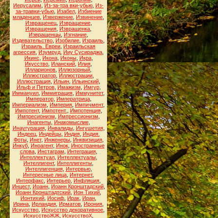
Иерусалим
,
Из-за-тра вки-убью
,
Из-
за-травки-убью
,
Изабел
,
Избиение
младенцев
,
Извержение
,
Извинение
,
Извращенец
,
Извращение
,
Извращения
,
Извращенка
,
Извращенцы
,
Изгнание
,
Издевательство
,
Изобилие
,
Израиль
,
Израиль. Евреи
,
Израильская
агрессия
,
Изумруд
,
Ииу Сусираджа
,
Икинс
,
Икона
,
Иконы
,
Икра
,
Икусство
,
Иланский
,
Илия
,
Илларионов
,
Иллюзорный
,
Иллюстратор
,
Иллюстрации
,
Иллюстрация
,
Ильин
,
Ильинский
,
Ильф и Петров
,
Имажизм
,
Имгур
,
Иммануил
,
Иммиграция
,
Иммунитет
,
Император
,
Императрица
,
Империализм
,
Империя
,
Импичмент
,
Импотент
,
Импотент.
,
Импотенция
,
Импресионизм
,
Импрессионизм
,
Инагенты
,
Инакомыслие
,
Инаугурация
,
Инвалиды
,
Ингушетия
,
Индеец
,
Индейцы
,
Индия
,
Индия.
Фоты
,
Инет
,
Инженеры
,
Инквизиция
,
Инкуб
,
Иноагент
,
Инок
,
Иностранные
слова
,
Инстаграм
,
Интеграция
,
Интеллектуал
,
Интеллектуалы
,
Интеллигент
,
Интеллигенты
,
Интеллигенция
,
Интервью
,
Интересные лица
,
Интернет
,
Интерфакс
,
Интерьер
,
Инфляция
,
Инцест
,
Иоанн
,
Иоанн Кронштадский
,
Иоанн Кронштадтский
,
Ион Тихий
,
Ионтихий
,
Иосиф
,
Ирак
,
Иран
,
Ирина
,
Ирландия
,
Ирматов
,
Ирония
,
Искусство
,
Искусство декоративное
,
ИскусствоЖЖ
,
ИскусствоХ
,