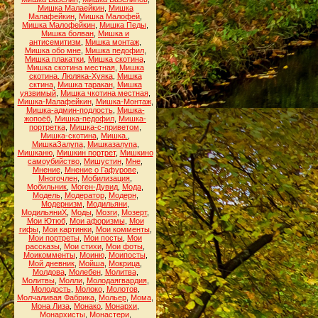
Мишка Малаейкин
,
Мишка
Малафейкин
,
Мишка Малофей
,
Мишка Малофейкин
,
Мишка Педы
,
Мишка болван
,
Мишка и
антисемитизм
,
Мишка монтаж
,
Мишка обо мне
,
Мишка педофил
,
Мишка плакатки
,
Мишка скотина
,
Мишка скотина местная
,
Мишка
скотина. Люляка-Хуяка
,
Мишка
сктина
,
Мишка таракан
,
Мишка
уязвимый
,
Мишка чкотина местная
,
Мишка-Малафейкин
,
Мишка-Монтаж
,
Мишка-админ-подлость
,
Мишка-
жопоёб
,
Мишка-педофил
,
Мишка-
портретка
,
Мишка-с-приветом
,
Мишка-скотина
,
Мишка.
,
МишкаЗалупа
,
Мишказалупа
,
Мишканю
,
Мишкин портрет
,
Мишкино
самоубийство
,
Мишустин
,
Мне
,
Мнение
,
Мнение о Гафурове
,
Многочлен
,
Мобилизация
,
Мобильник
,
Моген-Дувид
,
Мода
,
Модель
,
Модератор
,
Модерн
,
Модернизм
,
Модильяни
,
МодильяниХ
,
Моды
,
Мозги
,
Мозерт
,
Мои Ютюб
,
Мои афоризмы
,
Мои
гифы
,
Мои картинки
,
Мои комменты
,
Мои портреты
,
Мои посты
,
Мои
рассказы
,
Мои стихи
,
Мои фоты
,
Моикомменты
,
Моиню
,
Моипосты
,
Мой дневник
,
Мойша
,
Мокрица
,
Молдова
,
Молебен
,
Молитва
,
Молитвы
,
Молли
,
Молодаягвардия
,
Молодость
,
Молоко
,
Молотов
,
Молчаливая Фабрика
,
Мольер
,
Мома
,
Мона Лиза
,
Монако
,
Монархи
,
Монархисты
,
Монастери
,