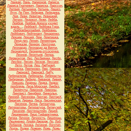
Ланкар
,
Лань
,
Ларионов
,
Лариса
,
Лариса Гнаткевич
,
Лариска
,
Ларссон
,
Латвия
,
Латынина
,
Латынь
,
Лашез
,
Лгун
,
Ле Пен
,
Лебедев
,
Лебедева
,
Лев
,
Леви
,
Левитан
,
Левицкий
,
Легрос
,
Ледокол
,
Леже
,
Лейба
,
Лейбов
,
Лейбов Дорога уходит
вдаль...
,
ЛейбовХ
,
Лейбова Гора
,
Лейбовбиография
,
Лейбовиц
,
Лейбович
,
Лейтенант
,
Лекаренко
,
Лекции
,
Лекция
,
Лем
,
Лемпицка
,
Ленд-лиз
,
Ленин
,
Ленинград
,
Ленказм
,
Леннон
,
Ленточки
,
Леонардо
,
Леонардо да Винчи
,
ЛеонардоХ
,
Леонида-отсосючка
,
Леонов
,
Леонтьев
,
Лепра
,
Лермонтов
,
Лес
,
Лесбиянки
,
Лесбо
,
Лесбос
,
Лесин
,
Лесков
,
Лессинг
,
Лето
,
Летов
,
Лец
,
ЛжРнов4
,
Лженаука
,
Лжепромо
,
Лжр
,
Лжрнов
,
Лжрнов2
,
Лжрнов3
,
ЛиРу
,
Либерализм
,
Либералы
,
Либерасты
,
Либерман
,
Либидо
,
Ливанов
,
Ливия
,
Лившиц
,
Лидеры
,
Лидка
,
Лидка-
проблядь
,
Лиза Морская
,
Ликбез
,
Лилипуты
,
Лимонов
,
Лимоны
,
Лингвист
,
Линдберг
,
Линкольн
,
Линней
,
Лиознова
,
Лиотар
,
ЛиотарХ
,
Лиригия
,
Лирика
,
Лиса
,
Лиснянская
,
Лисёнок
,
Литва
,
Литеатура
,
Литераторы
,
Литература
,
Литмузей
,
Лихачёв
,
Лихтенштейн
,
Лицей
,
Лицемерие
,
Лицо Тифаретника
,
Личка
,
Личное
,
Личность
,
Лишенцы
,
Лкьяненко
,
Ллойд Джордж
,
Ло
,
Лоб
,
Лобанов
,
Логика
,
Логинов
,
Логотип
,
Лодзь
,
Лодки
,
Ложкин
,
Ложь
,
Ложь-