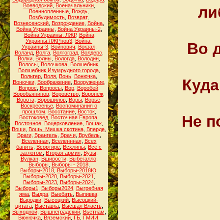
Воеводский
,
Военачальники
,
ли
Военнопленные
,
Вождь
,
Возбудимость
,
Возврат
,
Вознесенский
,
Возрождение
,
Война
,
Война Украины
,
Война Украины-2
,
Война Украины. ЛЖР
,
Война
Украины.ЛЖРнов3
,
Война-
Во д
Украины-3
,
Войнович
,
Вокзал
,
Воланд
,
Волга
,
Волгоград
,
Волдерс
,
Волки
,
Волны
,
Вологда
,
Володин
,
Волосы
,
Волочкова
,
Волшебник
,
Волшебник Изумрудного города
,
Вольтер
,
Воля
,
Вонь
,
Вонючка
,
Куда
Вонючки
,
Воображение
,
Вооружение
,
Вопрос
,
Вопросы
,
Вор
,
Воробей
,
Воробьянинов
,
Воровство
,
Воронеж
,
Ворота
,
Ворошилов
,
Воры
,
Ворьё
,
Воскресенье
,
Воспоминания о
прошлом
,
Восстание
,
Восток
,
Не п
Востоковед
,
Восточная Европа
,
Восточное
,
Воцерковление
,
Вошак
,
Воши
,
Вошь. Мишка скотина
,
Вперде
,
Враги
,
Врангель
,
Врачи
,
Врубель
,
Вселенная
,
Вселеннная
,
Всех
банить
,
Всортире
,
Всхлипы
,
Всё с
заглотом
,
Вторая армия
,
Вузы
,
Вулкан
,
Вшивости
,
Выбегалло
,
Выборы
,
Выборы - 2018
,
Выборы-2018
,
Выборы-2018Ю
,
Выборы-2020
,
Выборы-2021
,
Выборы-2023
,
Выборы-2024
,
Выборы1
,
Выборы2024
,
Выгребная
яма
,
Выдра
,
Выебать
,
Выпивка
,
Выродки
,
Высоцкий
,
Высоцкий-
цитата
,
Выставка
,
Высшая Власть
,
Выходной
,
Вышнеградский
,
Вьетнам
,
Вюнючка
,
Вяземский
,
ГБ
,
ГМИИ
,