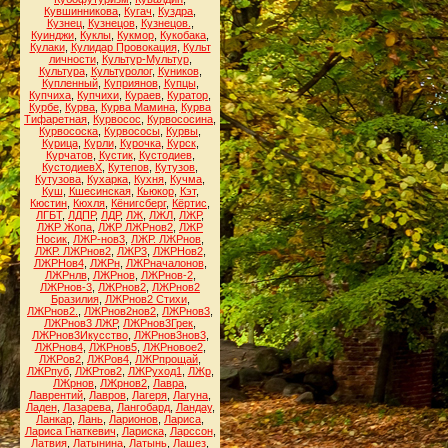
Кувшинникова
,
Кугач
,
Куздра
,
Кузнец
,
Кузнецов
,
Кузнецов.
,
Куинджи
,
Куклы
,
Кукмор
,
Кукобака
,
Кулаки
,
Кулидар Провокация
,
Культ
личности
,
Культур-Мультур
,
Культура
,
Культуролог
,
Куников
,
Купленный
,
Куприянов
,
Купцы
,
Купчиха
,
Купчихи
,
Кураев
,
Куратор
,
Курбе
,
Курва
,
Курва Мамина
,
Курва
Тифаретная
,
Курвосос
,
Курвососина
,
Курвососка
,
Курвососы
,
Курвы
,
Курица
,
Курли
,
Курочка
,
Курск
,
Курчатов
,
Кустик
,
Кустодиев
,
КустодиевХ
,
Кутепов
,
Кутузов
,
Кутузова
,
Кухарка
,
Кухня
,
Кучма
,
Куш
,
Кшесинская
,
Кьюкор
,
Кэт
,
Кюстин
,
Кюхля
,
Кёнигсберг
,
Кёртис
,
ЛГБТ
,
ЛДПР
,
ЛДР
,
ЛЖ
,
ЛЖЛ
,
ЛЖР
,
ЛЖР Жопа
,
ЛЖР ЛЖРнов2
,
ЛЖР
Носик
,
ЛЖР-нов3
,
ЛЖР. ЛЖРнов
,
ЛЖР. ЛЖРнов2
,
ЛЖР3
,
ЛЖРНов2
,
ЛЖРНов4
,
ЛЖРн
,
ЛЖРначалонов
,
ЛЖРнлв
,
ЛЖРнов
,
ЛЖРнов-2
,
ЛЖРнов-3
,
ЛЖРнов2
,
ЛЖРнов2
Бразилия
,
ЛЖРнов2 Стихи
,
ЛЖРнов2.
,
ЛЖРнов2нов2
,
ЛЖРнов3
,
ЛЖРнов3 ЛЖР
,
ЛЖРнов3Грек
,
ЛЖРнов3Икусство
,
ЛЖРнов3нов3
,
ЛЖРнов4
,
ЛЖРнов5
,
ЛЖРновое2
,
ЛЖРов2
,
ЛЖРов4
,
ЛЖРпрощай
,
ЛЖРпуб
,
ЛЖРтов2
,
ЛЖРуход1
,
ЛЖр
,
ЛЖрнов
,
ЛЖрнов2
,
Лавра
,
Лаврентий
,
Лавров
,
Лагеря
,
Лагуна
,
Ладен
,
Лазарева
,
Лангобард
,
Ландау
,
Ланкар
,
Лань
,
Ларионов
,
Лариса
,
Лариса Гнаткевич
,
Лариска
,
Ларссон
,
Латвия
,
Латынина
,
Латынь
,
Лашез
,