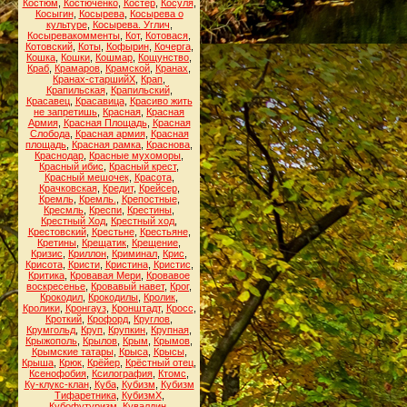
Костюм
,
Костюченко
,
Костёр
,
Косуля
,
Косыгин
,
Косырева
,
Косырева о
культуре
,
Косырева. Углич
,
Косыревакомменты
,
Кот
,
Котовася
,
Котовский
,
Коты
,
Кофырин
,
Кочерга
,
Кошка
,
Кошки
,
Кошмар
,
Кощунство
,
Краб
,
Крамаров
,
Крамской
,
Кранах
,
Кранах-старшийХ
,
Крап
,
Крапильская
,
Крапильский
,
Красавец
,
Красавица
,
Красиво жить
не запретишь
,
Красная
,
Красная
Армия
,
Красная Площадь
,
Красная
Слобода
,
Красная армия
,
Красная
площадь
,
Красная рамка
,
Краснова
,
Краснодар
,
Красные мухоморы
,
Красный ибис
,
Красный крест
,
Красный мешочек
,
Красота
,
Крачковская
,
Кредит
,
Крейсер
,
Кремль
,
Кремль.
,
Крепостные
,
Кресмль
,
Креспи
,
Крестины
,
Крестный Ход
,
Крестный ход
,
Крестовский
,
Крестьне
,
Крестьяне
,
Кретины
,
Крещатик
,
Крещение
,
Кризис
,
Криллон
,
Криминал
,
Крис
,
Крисота
,
Кристи
,
Кристина
,
Кристис
,
Критика
,
Кровавая Мери
,
Кровавое
воскресенье
,
Кровавый навет
,
Крог
,
Крокодил
,
Крокодилы
,
Кролик
,
Кролики
,
Кронгауз
,
Кронштадт
,
Кросс
,
Кроткий
,
Крофорд
,
Круглов
,
Крумгольд
,
Круп
,
Крупкин
,
Крупная
,
Крыжополь
,
Крылов
,
Крым
,
Крымов
,
Крымские татары
,
Крыса
,
Крысы
,
Крыша
,
Крюк
,
Крёйер
,
Крёстный отец
,
Ксенофобия
,
Ксилография
,
Ктомс
,
Ку-клукс-клан
,
Куба
,
Кубизм
,
Кубизм
Тифаретника
,
КубизмХ
,
Кубофутуризм
,
Кувалдин
,