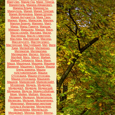
Маргулис
,
Марди Гра
,
Мари -Тереза
,
Мариенталь
,
Марина Абрамович
,
Марина Влади
,
Маринисты
,
Мариуполь
,
Мария
,
Мария Терезия
,
Мария Фёдоровна
,
Мария Штерн
,
Мария-Антуанетта
,
Марк Твен
,
Маркиз
,
Маркс
,
Марксизм
,
Марлен
,
Марлон Брандо
,
Марокко
,
Март
,
Марш
,
Марш Памяти
,
Маршак
,
Маршал
,
Маршалы
,
Марши
,
Маск
,
Маска скорби
,
Маскава
,
Маски
,
Масленица
,
Масло сливочное
,
Маслова
,
Масловская
,
Масоны
,
Массачусетс
,
Мастер-класс
,
Мастерская
,
Мастурбация
,
Мат
,
Мата
Хари
,
Матвейчев
,
Матвиенко
,
Математик
,
Математика
,
Математики
,
Матисс
,
Матрос
,
Матфей
,
Мать
,
Маунт
,
Мафия
,
Мафия Тифарета
,
Маха
,
Махи
,
Маша
,
Машенька
,
Машина
,
Машина
Времени
,
Машинист
,
Машка
,
Машка
блядь мамина
,
Машка
толстожопенькая
,
Машка-
Отсосашка
,
Машка-отсосака
,
Машка-отсосашка
,
Машканю
,
Машков
,
Маяковский
,
МаяковскийХ
,
Мгновение
,
Медаль
,
Медведев
,
МедведевХ
,
Медведи
,
Мединский
,
Медицина
,
Медуза
,
Междусобойчик
,
Меир
,
Мейер
,
Мейзер
,
Мексика
,
Меламид
,
Мелещук
,
Мелитополь
,
Мелихово
,
Мельник
,
Мельниченко
,
Мемориал
,
Мемориал жертвам
голода в Ирландии
,
Менделеев
,
Менделеева
,
Мендельсон
,
Мендкович
,
Менора
,
Мент
,
Менты
,