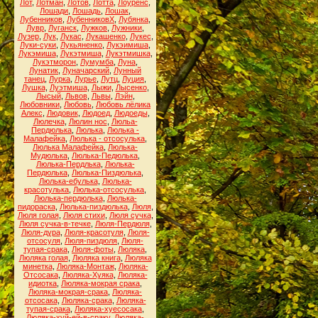
Лот
,
Лотман
,
Лотов
,
Лотта
,
Лоуренс
,
Лошади
,
Лошадь
,
Лошак
,
Лубенников
,
ЛубенниковХ
,
Лубянка
,
Лувр
,
Луганск
,
Лужков
,
Лужники
,
Лузер
,
Лук
,
Лукас
,
Лукашенко
,
Лукес
,
Луки-суки
,
Лукьяненко
,
Лукэимиша
,
Лукэмиша
,
Лукэтмиша
,
Лукэтмишка
,
Лукэтморон
,
Лумумба
,
Луна
,
Лунатик
,
Луначарский
,
Лунный
танец
,
Лурка
,
Лурье
,
Лутц
,
Луция
,
Лушка
,
Луэтмиша
,
Лыжи
,
Лысенко
,
Лысый
,
Львов
,
Львы
,
Лэйн
,
Любовники
,
Любовь
,
Любовь лёлика
Алекс
,
Людовик
,
Людоед
,
Людоеды
,
Люлечка
,
Люлин нос
,
Люльа-
Пердюлька
,
Люлька
,
Люлька -
Малафейка
,
Люлька - отсосулька
,
Люлька Малафейка
,
Люлька-
Мудюлька
,
Люлька-Педюлька
,
Люлька-Пердлька
,
Люлька-
Пердюлька
,
Люлька-Пиздюлька
,
Люлька-ебулька
,
Люлька-
красотулька
,
Люлька-отсосулька
,
Люлька-пердюлька
,
Люлька-
пидораска
,
Люлька-пиздюлька
,
Люля
,
Люля голая
,
Люля стихи
,
Люля сучка
,
Люля сучка-в-течке
,
Люля-Пердюля
,
Люля-дура
,
Люля-красотуля
,
Люля-
отсосуля
,
Люля-пиздюля
,
Люля-
тупая-срака
,
Люля-фоты
,
Люляка
,
Люляка голая
,
Люляка книга
,
Люляка
минетка
,
Люляка-Монтаж
,
Люляка-
Отсосака
,
Люляка-Хуяка
,
Люляка-
идиотка
,
Люляка-мокрая срака
,
Люляка-мокрая-срака
,
Люляка-
отсосака
,
Люляка-срака
,
Люляка-
тупая-срака
,
Люляка-хуесосака
,
Люляка-хуй-ей-в-сраку
,
Люляка-