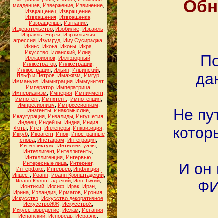
Обн
младенцев
,
Извержение
,
Извинение
,
Извращенец
,
Извращение
,
Извращения
,
Извращенка
,
Извращенцы
,
Изгнание
,
Издевательство
,
Изобилие
,
Израиль
,
Израиль. Евреи
,
Израильская
агрессия
,
Изумруд
,
Ииу Сусираджа
,
Икинс
,
Икона
,
Иконы
,
Икра
,
Икусство
,
Иланский
,
Илия
,
По
Илларионов
,
Иллюзорный
,
Иллюстратор
,
Иллюстрации
,
Иллюстрация
,
Ильин
,
Ильинский
,
да
Ильф и Петров
,
Имажизм
,
Имгур
,
Иммануил
,
Иммиграция
,
Иммунитет
,
Император
,
Императрица
,
Империализм
,
Империя
,
Импичмент
,
Импотент
,
Импотент.
,
Импотенция
,
Импресионизм
,
Импрессионизм
,
Не пу
Инагенты
,
Инакомыслие
,
Инаугурация
,
Инвалиды
,
Ингушетия
,
Индеец
,
Индейцы
,
Индия
,
Индия.
котор
Фоты
,
Инет
,
Инженеры
,
Инквизиция
,
Инкуб
,
Иноагент
,
Инок
,
Иностранные
слова
,
Инстаграм
,
Интеграция
,
Интеллектуал
,
Интеллектуалы
,
Интеллигент
,
Интеллигенты
,
Интеллигенция
,
Интервью
,
Интересные лица
,
Интернет
,
И он 
Интерфакс
,
Интерьер
,
Инфляция
,
Инцест
,
Иоанн
,
Иоанн Кронштадский
,
Иоанн Кронштадтский
,
Ион Тихий
,
ФИ
Ионтихий
,
Иосиф
,
Ирак
,
Иран
,
Ирина
,
Ирландия
,
Ирматов
,
Ирония
,
Искусство
,
Искусство декоративное
,
ИскусствоЖЖ
,
ИскусствоХ
,
Искусствоведение
,
Ислам
,
Испания
,
Испанский
,
Исповедь
,
Исраэлс
,