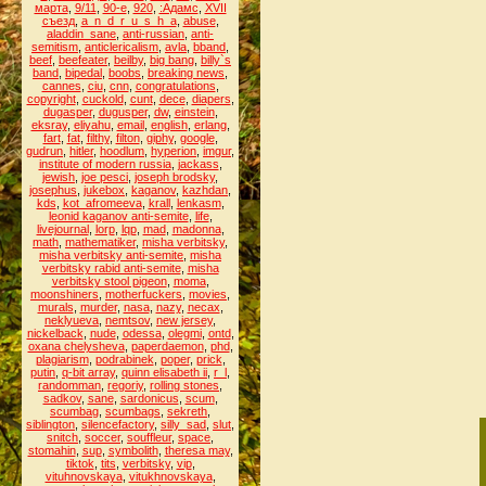
марта
,
9/11
,
90-е
,
920
,
:Адамс
,
XVII
съезд
,
a_n_d_r_u_s_h_a
,
abuse
,
aladdin_sane
,
anti-russian
,
anti-
semitism
,
anticlericalism
,
avla
,
bband
,
beef
,
beefeater
,
beilby
,
big bang
,
billy`s
band
,
bipedal
,
boobs
,
breaking news
,
cannes
,
ciu
,
cnn
,
congratulations
,
copyright
,
cuckold
,
cunt
,
dece
,
diapers
,
dugasper
,
dugusper
,
dw
,
einstein
,
eksray
,
eliyahu
,
email
,
english
,
erlang
,
fart
,
fat
,
filthy
,
filton
,
giphy
,
google
,
gudrun
,
hitler
,
hoodlum
,
hyperion
,
imgur
,
institute of modern russia
,
jackass
,
jewish
,
joe pesci
,
joseph brodsky
,
josephus
,
jukebox
,
kaganov
,
kazhdan
,
kds
,
kot_afromeeva
,
krall
,
lenkasm
,
leonid kaganov anti-semite
,
life
,
livejournal
,
lorp
,
lqp
,
mad
,
madonna
,
math
,
mathematiker
,
misha verbitsky
,
misha verbitsky anti-semite
,
misha
verbitsky rabid anti-semite
,
misha
verbitsky stool pigeon
,
moma
,
moonshiners
,
motherfuckers
,
movies
,
murals
,
murder
,
nasa
,
nazy
,
necax
,
neklyueva
,
nemtsov
,
new jersey
,
nickelback
,
nude
,
odessa
,
olegmi
,
ontd
,
oxana chelysheva
,
paperdaemon
,
phd
,
plagiarism
,
podrabinek
,
poper
,
prick
,
putin
,
q-bit array
,
quinn elisabeth ii
,
r_l
,
randomman
,
regoriy
,
rolling stones
,
sadkov
,
sane
,
sardonicus
,
scum
,
scumbag
,
scumbags
,
sekreth
,
siblington
,
silencefactory
,
silly_sad
,
slut
,
snitch
,
soccer
,
souffleur
,
space
,
stomahin
,
sup
,
symbolith
,
theresa may
,
tiktok
,
tits
,
verbitsky
,
vip
,
vituhnovskaya
,
vitukhnovskaya
,