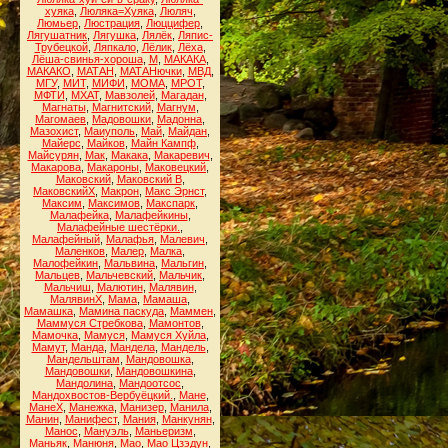
хуяка
,
Люляка=Хуяка
,
Люляч
,
Люмьер
,
Люстрация
,
Люццифер
,
Лягушатник
,
Лягушка
,
Лялёк
,
Ляпис-
Трубецкой
,
Ляпкало
,
Лёлик
,
Лёха
,
Лёша-свинья-хороша
,
М
,
МАКАКА
,
МАКАКО
,
МАТАН
,
МАТАНючки
,
МВД
,
МГУ
,
МИТ
,
МИФИ
,
МОМА
,
МРОТ
,
МФТИ
,
МХАТ
,
Мавзолей
,
Магадан
,
Магнаты
,
Магнитский
,
Магнум
,
Магомаев
,
Мадовошки
,
Мадонна
,
Мазохист
,
Маиуполь
,
Май
,
Майдан
,
Майерс
,
Майков
,
Майн Кампф
,
Майсурян
,
Мак
,
Макака
,
Макаревич
,
Макарова
,
Макароны
,
Маковецкий
,
Маковский
,
Маковский В
,
МаковскийХ
,
Макрон
,
Макс Эрнст
,
Максим
,
Максимов
,
Макспарк
,
Малафейка
,
Малафейкины
,
Малафейные шестёрки.
,
Малафейный
,
Малафья
,
Малевич
,
Маленков
,
Малер
,
Малка
,
Малофейкин
,
Мальвина
,
Мальгин
,
Мальцев
,
Мальчевский
,
Мальчик
,
Мальчиш
,
Малютин
,
Малявин
,
МалявинХ
,
Мама
,
Мамаша
,
Мамашка
,
Мамина паскуда
,
Маммен
,
Маммуся Стребкова
,
Мамонтов
,
Мамочка
,
Мамуся
,
Мамуся Хуйла
,
Мамут
,
Манда
,
Мандела
,
Мандель
,
Мандельштам
,
Мандовошка
,
Мандовошки
,
Мандовошкина
,
Мандолина
,
Мандоотсос
,
Мандохвостов-Вербуёцкий.
,
Мане
,
МанеХ
,
Манежка
,
Манизер
,
Манила
,
Манин
,
Манифест
,
Мания
,
Манкунян
,
Манос
,
Мануэль
,
Маньеризм
,
Маньяк
,
Манюня
,
Мао
,
Мао Цзэдун
,