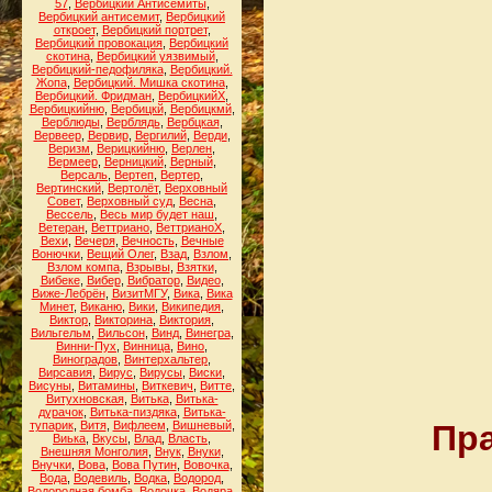
57
,
Вербицкий Антисемиты
,
Вербицкий антисемит
,
Вербицкий
откроет
,
Вербицкий портрет
,
Вербицкий провокация
,
Вербицкий
скотина
,
Вербицкий уязвимый
,
Вербицкий-педофиляка
,
Вербицкий.
Жопа
,
Вербицкий. Мишка скотина
,
Вербицкий. Фридман
,
ВербицкийХ
,
Вербицкийню
,
Вербицкй
,
Вербицкмй
,
Верблюды
,
Верблядь
,
Вербцкая
,
Вервеер
,
Вервир
,
Вергилий
,
Верди
,
Веризм
,
Верицкийню
,
Верлен
,
Вермеер
,
Верницкий
,
Верный
,
Версаль
,
Вертеп
,
Вертер
,
Вертинский
,
Вертолёт
,
Верховный
Совет
,
Верховный суд
,
Весна
,
Вессель
,
Весь мир будет наш
,
Ветеран
,
Веттриано
,
ВеттрианоХ
,
Вехи
,
Вечеря
,
Вечность
,
Вечные
Вонючки
,
Вещий Олег
,
Взад
,
Взлом
,
Взлом компа
,
Взрывы
,
Взятки
,
Вибеке
,
Вибер
,
Вибратор
,
Видео
,
Виже-Лебрён
,
ВизитМГУ
,
Вика
,
Вика
Минет
,
Виканю
,
Вики
,
Википедия
,
Виктор
,
Викторина
,
Виктория
,
Вильгельм
,
Вильсон
,
Винд
,
Винегра
,
Винни-Пух
,
Винница
,
Вино
,
Виноградов
,
Винтерхальтер
,
Вирсавия
,
Вирус
,
Вирусы
,
Виски
,
Висуны
,
Витамины
,
Виткевич
,
Витте
,
Витухновская
,
Витька
,
Витька-
дурачок
,
Витька-пиздяка
,
Витька-
тупарик
,
Витя
,
Вифлеем
,
Вишневый
,
Пра
Виька
,
Вкусы
,
Влад
,
Власть
,
Внешняя Монголия
,
Внук
,
Внуки
,
Внучки
,
Вова
,
Вова Путин
,
Вовочка
,
Вода
,
Водевиль
,
Водка
,
Водород
,
Водородная бомба
,
Водочка
,
Водяра
,