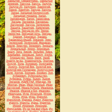
Закрытие Тифаретника.
,
Закрытый
дневник
,
Закуска
,
Закусь
,
Залупа
,
Залупа-20
,
Залупкин
,
Заменгоф
,
Замок
,
Замятин
,
Зануда
,
Заоупа
,
Запад
,
Западная Белоруссия
,
Западная Украина
,
Запах
,
Заповедник
,
Запор
,
Зарисовка
,
Засада
,
Засранка
,
Засранцы
,
Засурский
,
Засуха
,
Затворник
,
Защита
,
Защитник
,
Заявление
,
Звезда
,
Звезда во лбу
,
Звери
,
Зверства
,
Звёздная ночь
,
Звёзды
,
Здания
,
Здоровье
,
Здрава
,
Здравомыслящий
,
Зевание
,
Зевс
,
Зеленский
,
Зеленский. Фридман
,
Земля
,
Земство
,
Зенкевич
,
Зеркало
,
Зеркальный
,
Зерно
,
Зерновые
,
Зиалт
,
Зига
,
Зикоф
,
Зильбер
,
Зима
,
Зимбабве
,
Зиновьев
,
Зиялт
,
Злоба
,
Злорадство
,
Змеи
,
Змея
,
Змий
,
Знаете ли вы
,
Знаменатель
,
Знатоки
,
Зозуля
,
Зола
,
Золовкин
,
Золотарёв
,
Золото
,
Золотой Век
,
Золотой век
,
Золотой век Голландии
,
Золотусский
,
Золя
,
Зонтик
,
Зоопарк
,
Зоофил
,
Зоя
,
Зубаревич
,
Зубоскальство
,
Зубровка
,
Зубры
,
Зыкин
,
Зыков
,
Зюганов
,
ИДИЁТКИ
,
Ибигдан
,
Ив
Монтан
,
Иван
,
Иван Грозный
,
Иван
Засурский
,
Ивана Купала
,
Иванкина
,
Иванов
,
Иванов и Бог
,
Иваново
,
Иванушка
,
Игла
,
Игнатьев
,
Игнор
,
Игорь
,
Игра
,
Игры
,
Идеолог
,
Идеология
,
Идиома
,
Идиот
,
Идиотка
,
Идиото
,
Идиоты
,
Идиш
,
Идиётки
,
Иерей
,
Иеремия
,
Иероним
,
Иерусалим
,
Из-за-тра вки-убью
,
Из-
за-травки-убью
,
Изабел
,
Избиение