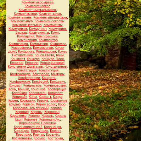
Комментыкосырева
,
Комментылукес
,
Комментыметальников
,
Комментымои
,
Комментынов
,
Комментыпанк
,
Комментыподдержка
,
Комментыпуб
,
Комментысексоты
,
Комментытатьяна
,
Коммменты
,
Коммунизм
,
Коммунист
,
Коммунист.
Зараза
,
Коммунисты
,
Комп
,
Компартия
,
Компграфика
,
Компиляция
,
Композитор
,
Композиция
,
Компьютер
,
Комсомол
,
Комсомолка
,
Комсомолки
,
Конан
Дойл
,
Кондопога
,
Кондрашова
,
Конец
Тифаретника
,
Конец света
,
Кони
,
Конквест
,
Конкурс
,
Конкурс-Эссе
,
Кононов
,
Конопля
,
Консерватория
,
Константин Долматов
,
Константинов
,
Констатация
,
Конституция
,
Контрабанда
,
Контрабас
,
Контуры
,
Конференции
,
Конфеты
,
Конформизм
,
Конфуций
,
Концевич
,
Концерт
,
Концлагерь
,
Кончаловский
,
Конь
,
Коньки
,
Конёнков
,
Кооперация
,
Копейкин
,
Копенгаген
,
Копипаст
,
Копирайт
,
Копы
,
Корветт
,
Корда
,
Корея
,
Коржавин
,
Коринт
,
Кормление
грудью
,
Кормон
,
Корни волос
,
Коро
,
Коробков-Землянский
,
Корова
,
Коровин
,
Коровы
,
Королева
,
Короленко
,
Короли
,
Король
,
Король
Карл
,
Королёв
,
Коронавирус
,
Коронавирус Плакатки
,
Коронавируснов2
,
Коронация
,
Корреджо
,
Коррупция
,
Корсет
,
Корупция
,
Корчак
,
Коселёк
,
Космонавты
,
Космос
,
Кострома
,