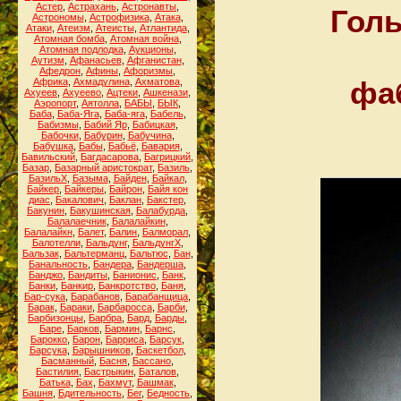
Астер
,
Астрахань
,
Астронавты
,
Голы
Астрономы
,
Астрофизика
,
Атака
,
Атаки
,
Атеизм
,
Атеисты
,
Атлантида
,
Атомная бомба
,
Атомная война
,
Атомная подлодка
,
Аукционы
,
Аутизм
,
Афанасьев
,
Афганистан
,
Афедрон
,
Афины
,
Афоризмы
,
фаб
Африка
,
Ахмадулина
,
Ахматова
,
Ахуеев
,
Ахуеево
,
Ацтеки
,
Ашкенази
,
Аэропорт
,
Аятолла
,
БАБЫ
,
БЫК
,
Баба
,
Баба-Яга
,
Баба-яга
,
Бабель
,
Бабизмы
,
Бабий Яр
,
Бабицкая
,
Бабочки
,
Бабурин
,
Бабучина
,
Бабушка
,
Бабы
,
Бабьё
,
Бавария
,
Бавильский
,
Багдасарова
,
Багрицкий
,
Базар
,
Базарный аристократ
,
Базиль
,
БазильХ
,
Базыма
,
Байден
,
Байкал
,
Байкер
,
Байкеры
,
Байрон
,
Байя кон
диас
,
Бакалович
,
Баклан
,
Бакстер
,
Бакунин
,
Бакушинская
,
Балабурда
,
Балалаечник
,
Балалайкин
,
Балалайкн
,
Балет
,
Балин
,
Балморал
,
Балотелли
,
Бальдунг
,
БальдунгХ
,
Бальзак
,
Бальтерманц
,
Бальтюс
,
Бан
,
Банальность
,
Бандера
,
Бандерша
,
Банджо
,
Бандиты
,
Банионис
,
Банк
,
Банки
,
Банкир
,
Банкротство
,
Баня
,
Бар-сука
,
Барабанов
,
Барабанщица
,
Барак
,
Бараки
,
Барбаросса
,
Барби
,
Барбизонцы
,
Барбра
,
Бард
,
Барды
,
Баре
,
Барков
,
Бармин
,
Барнс
,
Барокко
,
Барон
,
Барриса
,
Барсук
,
Барсука
,
Барышников
,
Баскетбол
,
Басманный
,
Басня
,
Бассано
,
Бастилия
,
Бастрыкин
,
Баталов
,
Батька
,
Бах
,
Бахмут
,
Башмак
,
Башня
,
Бдительность
,
Бег
,
Бедность
,