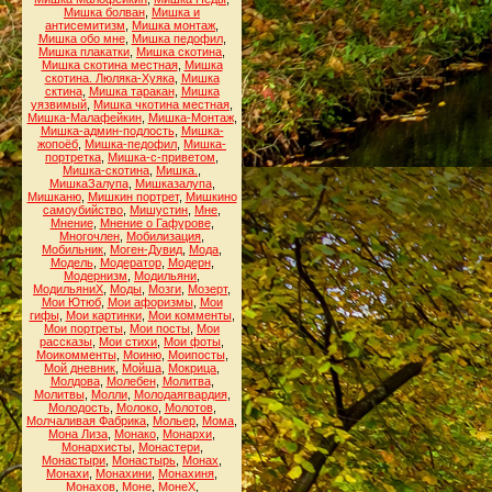
Мишка болван
,
Мишка и
антисемитизм
,
Мишка монтаж
,
Мишка обо мне
,
Мишка педофил
,
Мишка плакатки
,
Мишка скотина
,
Мишка скотина местная
,
Мишка
скотина. Люляка-Хуяка
,
Мишка
сктина
,
Мишка таракан
,
Мишка
уязвимый
,
Мишка чкотина местная
,
Мишка-Малафейкин
,
Мишка-Монтаж
,
Мишка-админ-подлость
,
Мишка-
жопоёб
,
Мишка-педофил
,
Мишка-
портретка
,
Мишка-с-приветом
,
Мишка-скотина
,
Мишка.
,
МишкаЗалупа
,
Мишказалупа
,
Мишканю
,
Мишкин портрет
,
Мишкино
самоубийство
,
Мишустин
,
Мне
,
Мнение
,
Мнение о Гафурове
,
Многочлен
,
Мобилизация
,
Мобильник
,
Моген-Дувид
,
Мода
,
Модель
,
Модератор
,
Модерн
,
Модернизм
,
Модильяни
,
МодильяниХ
,
Моды
,
Мозги
,
Мозерт
,
Мои Ютюб
,
Мои афоризмы
,
Мои
гифы
,
Мои картинки
,
Мои комменты
,
Мои портреты
,
Мои посты
,
Мои
рассказы
,
Мои стихи
,
Мои фоты
,
Моикомменты
,
Моиню
,
Моипосты
,
Мой дневник
,
Мойша
,
Мокрица
,
Молдова
,
Молебен
,
Молитва
,
Молитвы
,
Молли
,
Молодаягвардия
,
Молодость
,
Молоко
,
Молотов
,
Молчаливая Фабрика
,
Мольер
,
Мома
,
Мона Лиза
,
Монако
,
Монархи
,
Монархисты
,
Монастери
,
Монастыри
,
Монастырь
,
Монах
,
Монахи
,
Монахини
,
Монахиня
,
Монахов
,
Моне
,
МонеХ
,