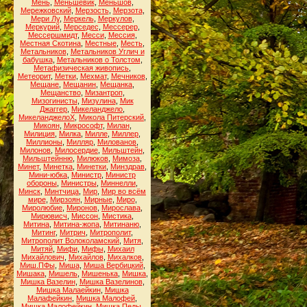
Мень
,
Меньшевик
,
Меньшов
,
Мережковский
,
Мерзость
,
Мерзота
,
Мери Лу
,
Меркель
,
Меркулов
,
Меркурий
,
Мерседес
,
Мессерер
,
Мессершмидт
,
Месси
,
Мессия
,
Местная Скотина
,
Местные
,
Месть
,
Метальников
,
Метальников Углич и
бабушка
,
Метальников о Толстом
,
Метафизическая живопись
,
Метеорит
,
Метки
,
Мехмат
,
Мечников
,
Мещане
,
Мещанин
,
Мещанка
,
Мещанство
,
Мизантроп
,
Мизогинисты
,
Мизулина
,
Мик
Джаггер
,
Микеланджело
,
МикеланджелоХ
,
Микола Питерский
,
Микоян
,
Микрософт
,
Милан
,
Милиция
,
Милка
,
Милле
,
Миллер
,
Миллионы
,
Милляр
,
Милованов
,
Милонов
,
Милосердие
,
Мильштейн
,
Мильштейнню
,
Милюков
,
Мимоза
,
Минет
,
Минетка
,
Минетки
,
Минздрав
,
Мини-юбка
,
Министр
,
Министр
обороны
,
Министры
,
Миннелли
,
Минск
,
Минтчица
,
Мир
,
Мир во всём
мире
,
Мирзоян
,
Мирные
,
Миро
,
Миролюбие
,
Миронов
,
Мирослава
,
Мирювисч
,
Миссон
,
Мистика
,
Митина
,
Митина-жопа
,
Митинаню
,
Митинг
,
Митрич
,
Митрополит
,
Митрополит Волоколамский
,
Митя
,
Митяй
,
Мифи
,
Мифы
,
Михаил
Михайлович
,
Михайлов
,
Михалков
,
Миш.ПФы
,
Миша
,
Миша Вербицкий
,
Мишака
,
Мишель
,
Мишенька
,
Мишка
,
Мишка Вазелин
,
Мишка Вазелинов
,
Мишка Малаейкин
,
Мишка
Малафейкин
,
Мишка Малофей
,
Мишка Малофейкин
,
Мишка Педы
,