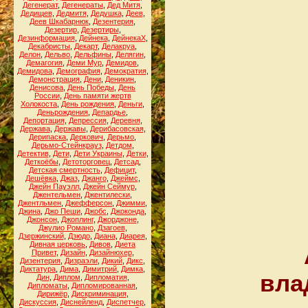
Дегенерат
,
Дегенераты
,
Дед Митя
,
Дедищев
,
Дедмитя
,
Дедушка
,
Деев
,
Деев Шкабарнюк
,
Дезентерия
,
Дезертир
,
Дезертиры
,
Дезинформация
,
Дейнека
,
ДейнекаХ
,
Декабристы
,
Декарт
,
Делакруа
,
Делон
,
Дельво
,
Дельфины
,
Делягин
,
Демагогия
,
Деми Мур
,
Демидов
,
Демидова
,
Демография
,
Демократия
,
Демонстрация
,
Дени
,
Деникин
,
Денисова
,
День Победы
,
День
России
,
День памяти жертв
Холокоста
,
День рождения
,
Деньги
,
Деньрождения
,
Депардье
,
Депортация
,
Депрессия
,
Деревня
,
Держава
,
Державы
,
Дерибасовская
,
Дерипаска
,
Деркович
,
Дерьмо
,
Дерьмо-Стейнкрауз
,
Детдом
,
Детектив
,
Дети
,
Дети Украины
,
Детки
,
Деткоёбы
,
Детоторговец
,
Детсад
,
Детская смертность
,
Дефицит
,
Дешёвка
,
Джаз
,
Джанго
,
Джеймс
,
Джейн Пауэлл
,
Джейн Сеймур
,
Джентельмен
,
Джентилески
,
Джентльмен
,
Джефферсон
,
Джимми
,
Джина
,
Джо Пеши
,
Джобс
,
Джоконда
,
Джонсон
,
Джоплинг
,
Джорджоне
,
Джулио Романо
,
Дзагоев
,
Дзержинский
,
Дзюдо
,
Диана
,
Диарея
,
Дивная церковь
,
Дивов
,
Диета
Привет
,
Дизайн
,
Дизайнюхер
,
Дизентерия
,
Дизраэли
,
Дикий
,
Дикс
,
Диктатура
,
Дима
,
Димитрий
,
Димка
,
вла
Дин
,
Диплом
,
Дипломатия
,
Дипломаты
,
Дипломированная
,
Дирижёр
,
Дискриминация
,
Дискуссия
,
Диснейленд
,
Диспетчер
,