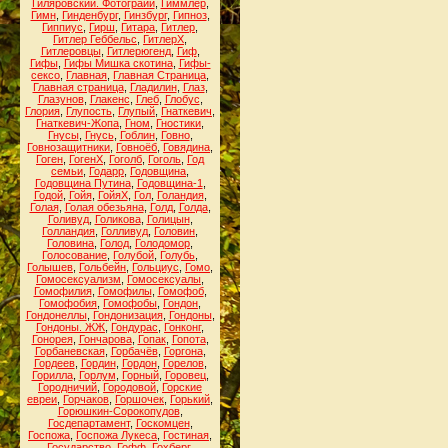
Гиляровский. Фотограии
,
Гиммлер
,
Гимн
,
Гинденбург
,
Гинзбург
,
Гипноз
,
Гиппиус
,
Гирш
,
Гитара
,
Гитлер
,
Гитлер Геббельс
,
ГитлерХ
,
Гитлеровцы
,
Гитлерюгенд
,
Гиф
,
Гифы
,
Гифы Мишка скотина
,
Гифы-
сексо
,
Главная
,
Главная Страница
,
Главная страница
,
Гладилин
,
Глаз
,
Глазунов
,
Глакенс
,
Глеб
,
Глобус
,
Глория
,
Глупость
,
Глупый
,
Гнаткевич
,
Гнаткевич-Жопа
,
Гном
,
Гностики
,
Гнусы
,
Гнусь
,
Гоблин
,
Говно
,
Говнозащитники
,
Говноёб
,
Говядина
,
Гоген
,
ГогенХ
,
Гоголб
,
Гоголь
,
Год
семьи
,
Годарр
,
Годовщина
,
Годовщина Путина
,
Годовщина-1
,
Годой
,
Гойя
,
ГойяХ
,
Гол
,
Голандия
,
Голая
,
Голая обезьяна
,
Голд
,
Голда
,
Голивуд
,
Голикова
,
Голицын
,
Голландия
,
Голливуд
,
Головин
,
Головина
,
Голод
,
Голодомор
,
Голосование
,
Голубой
,
Голубь
,
Голышев
,
Гольбейн
,
Гольциус
,
Гомо
,
Гомосексуализм
,
Гомосексуалы
,
Гомофилия
,
Гомофилы
,
Гомофоб
,
Гомофобия
,
Гомофобы
,
Гондон
,
Гондонеллы
,
Гондонизация
,
Гондоны
,
Гондоны. ЖЖ
,
Гондурас
,
Гонконг
,
Гонорея
,
Гончарова
,
Гопак
,
Гопота
,
Горбаневская
,
Горбачёв
,
Горгона
,
Гордеев
,
Гордин
,
Гордон
,
Горелов
,
Горилла
,
Горлум
,
Горный
,
Горовец
,
Городничий
,
Городовой
,
Горские
евреи
,
Горчаков
,
Горшочек
,
Горький
,
Горюшкин-Сорокопудов
,
Госдепартамент
,
Госкомцен
,
Госпожа
,
Госпожа Лукеса
,
Гостиная
,
Государство
,
Гофф
,
Гохберг
,