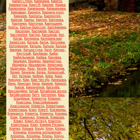
Карен Строн
,
Каренина
,
Карета
,
Карикатура
,
Карл III
,
Карлин
,
Карма
,
Кармазина
,
Карманник
,
Карманники
,
Карнавал
,
Карнеги
,
Карнеги-холл
,
Карнеев
,
Карпаты
,
Карпентер
,
Карпов
,
Карпы
,
Картер
,
Картинка
,
Картинки
,
Карточки
,
Картошкин
,
Карты
,
Картье-Брессон
,
Картёжники
,
Касаткин
,
Каспаров
,
Кассат
,
Кассиопея
,
Кастро
,
Касьянов
,
Кат
,
Катар
,
Катерина
,
Катерина ван
Хемессен
,
Катков
,
Каток
,
Католики
,
Католицизм
,
Катынь
,
Катька
,
Катька
Америк
,
Катька-сука
,
Катя
,
Каунас
,
Каутский
,
Кауфман
,
Кафе
,
Кафельников
,
Кафка
,
Каховка
,
Квадрад
,
Квадрат
,
Квадратура
,
Квадрига
,
Квазимодо
,
Квартира
,
Квартиры
,
Квас
,
Келли
,
Кембридж
,
Кения
,
Кеннеди
,
Кепка
,
Керенский
,
Кет
,
Кетмар
,
Кибрик
,
Киев
,
Кики
,
Кикодзе
,
Ким
,
Ким Чен Ир
,
Кинешма
,
Кино
,
Кинозал
,
Кипа
,
Киреев
,
Кирилл
,
Киров
,
Кирпичёнок
,
Киселёв
,
Киссинджер
,
Китай
,
Китайские мозги
,
Китайскиеню
,
Китч
,
Китченер
,
Киш
,
Кладбище
,
Кларетта
,
Кларнет
,
Классика
,
Классификация
,
Классицизм
,
Клевета
,
Клеветники
,
Клеветница
,
Клее
,
КлееХ
,
Клезмеры
,
Клемансо
,
Клиента
,
Клиенты
,
Клизма
,
Клик
,
Клименко
,
Климов
,
Климова
,
Климт
,
Клинт Иствуд
,
Клинтон
,
Клинтонша
,
Клип
,
Клифф Ричард
,
Кличко
,
Клоака
,
Клодт
,
Клон
,
Клоны
,
Клоняра
,
Клоняра хитрожопая
,
Клоняра.
,
Клоняры
,
Клопы
,
Клоун
,
Клуазонизм
,
Клубничка
,
Клурмо
,