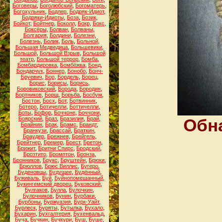
Боговеры
,
Боголюбский
,
Богоматерь
,
Богохульник
,
Бодлер
,
Бодряк-Идиот
,
Бодряки-Идиоты
,
Боза
,
Бозик
,
Бойкот
,
Бойтнер
,
Боколл
,
Бокр
,
Бокс
,
Боксёры
,
Болван
,
Болваны
,
Болгария
,
Болдини
,
Болезни
,
Болезнь
,
Болик
,
Боль
,
Больной
,
Большая Медведица
,
Большевики
,
Большой
,
Большой Взрыв
,
Большой
театр
,
Большой террор
,
Бомба
,
Бомбардировка
,
Бомбёжка
,
Бонд
,
Бондарчук
,
Боннер
,
Бонобо
,
Бонч-
Бруевич
,
Бор
,
Бордель
,
Борец
,
Борис
,
Борисы
,
Борись
,
Боровиковский
,
Борода
,
Бородин
,
Бортников
,
Борщ
,
Борьба
,
Босбум
,
Бостон
,
Босх
,
Бот
,
Ботвинник
,
Ботеро
,
Ботичелли
,
Боттичелли
,
Боты
,
Бофор
,
Боччоне
,
Боччони
,
Боярский
,
Браз
,
Бразилия
,
Брай
,
Обна
Брайнин
,
Брак
,
Брамс
,
Брандт
,
Бранкузи
,
Брассай
,
Браткин
,
Браудер
,
Брежнев
,
Брейгель
,
Брейтнер
,
Бремер
,
Брест
,
Бретон
,
Брижит
,
Бритни Спирс
,
Бродский
,
Брозтито
,
Бромптон
,
Бронза
,
Бронников
,
Брукс
,
Бруштейн
,
Брюки
,
Брюллов
,
Брюс Виллис
,
Бугеро
,
Буденовцы
,
Будущее
,
Будённый
,
Буживаль
,
Буй
,
Буйнопомешанный
,
Букингемский дворец
,
Буковский
,
Булгаков
,
Булла
,
Булочкин
,
Булочников
,
Бунин
,
Бурбаки
,
Бурбоны
,
Буржуазия
,
Бурк-Уайт
,
Бурлеск
,
Буряты
,
Бутылка
,
Бухало
,
Бухарин
,
Бухгалтерия
,
Бухенвальд
,
Буча
,
Бучкин
,
Бучкури
,
Буш
,
Буше
,