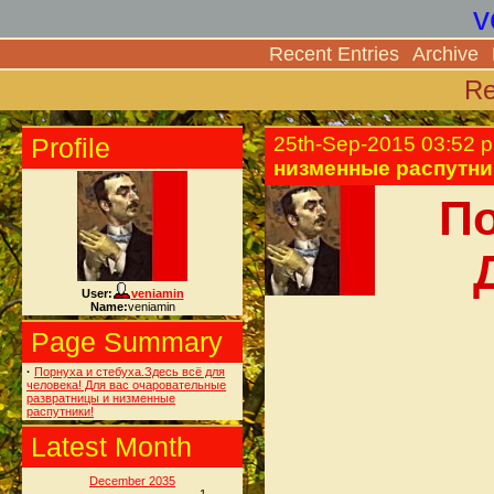
v
Recent Entries
Archive
Re
Profile
25th-Sep-2015 03:52 
низменные распутни
По
User:
veniamin
Name:
veniamin
Page Summary
·
Порнуха и стебуха.Здесь всё для
человека! Для вас очаровательные
развратницы и низменные
распутники!
Latest Month
December 2035