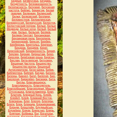
Бедные
,
Безвкусица
,
Бездарь
,
Бездетность
,
Безнаказанность
,
Безопасность
,
Безумие
,
Безумная
частота
,
Бейлис
,
Бекингэм
,
Белая
гвардия
,
Беленкин
,
Белинский
,
Белки
,
Белковский
,
Беллини
,
Беломестнов
,
Беломлинская
,
Белорруссия
,
Белоруссия
,
Белосток
,
Белостокский погром
,
Белые
,
Белые
Медведи
,
Белые ночи
,
Белый
,
Белый
дом
,
Белых
,
Бельгия
,
Беляев
,
Беляев-Гинтовт
,
Бензиновая
,
Бензиновая пила
,
Бензопила
,
Бенкендорф
,
Бенсон
,
Бербер
,
Берберова
,
Берггольц
,
Бергман
,
Бердник
,
Бердяев
,
Берег
,
Березовский
,
Беременность
,
Берия
,
Берлин
,
Бернар
,
Бернштам
,
Беро
,
Берсерк
,
Берёзовая роща
,
Берёзы
,
Беслан
,
Бета-версия
,
Бетховен
,
Бешеная Частота
,
Бешенство
,
Бешенство матки
,
Бешеный
Антисемитизм
,
Беэр-Шева
,
Бибик
,
Библиотека
,
Библия
,
Бигдан
,
Бизнес
,
Бизоны
,
Бикнел
,
Билл
,
Билогия
,
Био
,
Биология
,
Бирюлёво
,
Бисмарк
,
Бита
,
Битлы
,
Благовещенск
,
Благодарность
,
Благодетель
,
Благообразие
,
Благородная. Машка-
Отсосашка
,
Благославенна
,
Блат
,
Блатняк
,
Бледный Конь
,
Блейк
,
БлейкХ
,
Блеф
,
Ближний Восток
,
Близнецы
,
Блог
,
Блогер
,
Блогеры
,
Блоги
,
Блок
,
Блокада
,
Блокирование
,
Блонди
,
Блоштейн
,
Блудныйсын
,
Блумберг
,
Бляди
,
Блядство
,
Блядь
,
Бляткин
,
Бобёжка
,
Бог
,
Богатыри
,
Богданов
,
Богданов-Бельский
,
Боги
,