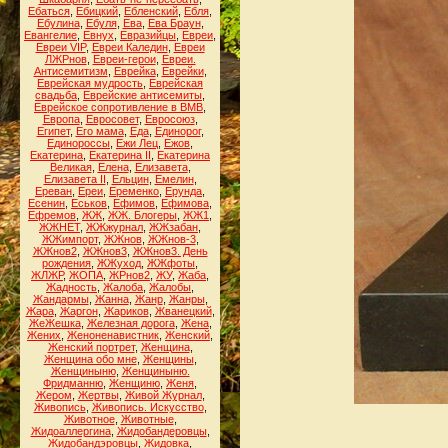
Ебаться
,
Ебицкий
,
Ебленский
,
Ебля
,
Ебулина
,
Ебуля
,
Ева
,
Ева Браун
,
Евангелие
,
Евнух
,
Евразийцы
,
Евреи
,
Евреи VIP
,
Евреи Каледин
,
Евреи
ЛЖРнов
,
Евреи-герои
,
Евреи.
Антисемитизм
,
Еврейка
,
Еврейки
,
Еврейская мудрость
,
Еврейская
свадьба
,
Еврейские антисемиты
,
Еврейское сопротивление в ВМВ
,
Европа
,
Евросовет
,
Евросоюз
,
Египет
,
Его мама
,
Еда
,
Единорог
,
Единороссы
,
Ежи Лец
,
Ежов
,
Екатерина
,
Екатерина II
,
Екатерина
Великая
,
Елена
,
Елизавета
,
Елизавета II
,
Ельцин
,
Емелин
,
Ереван
,
Ереи
,
Еременко
,
Ерунда
,
Есенин
,
Еськов
,
Ефимов
,
Ефимова
,
Ефремов
,
ЖЖ
,
ЖЖ. Блогеры
,
ЖЖ1
,
ЖЖНЕТ
,
ЖЖжурнал
,
ЖЖзабан
,
ЖЖимпорт
,
ЖЖнов
,
ЖЖнов-3
,
ЖЖнов2
,
ЖЖнов3
,
ЖЖнов3. День
рождения
,
ЖЖуход
,
ЖЖфоты
,
ЖЛЖР
,
ЖОПА
,
ЖРнов2
,
ЖУ
,
Жаба
,
Жадность
,
Жалоба
,
Жалобы
,
Жандармы
,
Жанна
,
Жанр
,
Жанры
,
Жара
,
Жаргон
,
Жариков
,
Жванецкий
,
ЖеЖешка
,
Железная дорога
,
Жена
,
Жених
,
Женоненавистник
,
Женский
,
Женский портрет
,
Женщина
,
Женщина обо мне
,
Женщины
,
Женщиныню
,
Женщиныню.
Фридманню
,
Женщиню
,
Женя
,
Жером
,
Жертвы
,
Живой Журнал
,
Живопись
,
Живопись. Искусство
,
Животное
,
Животные
,
Жидоаллергина
,
Жидобандеровцы
,
Жидобандэровцы
,
Жидовка
,