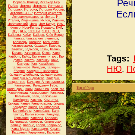
Реч
Исраэль Шамир
,
Иссахар Бер
Рыбак
,
Истина
,
Истомин
,
Истомина
,
Историки
,
История
,
История России
,
Есл
История СССР
,
История искусств
,
Историяжидохвоста
,
Исход
,
Ит
,
Италия
,
Иудейщина
,
Ихлов
,
Ищенко
,
Йобачевский
,
Йога
,
Йом Кипур
,
Йом-
Киппур
,
Йом-Кипур
,
Йорданс
,
КАЛ
,
КВД
,
КГБ
,
КЛОНЫ
,
КПСС
,
КСП
,
Кабаева
,
Кабак
,
Кабаре
,
Кабо-Верде
,
Кавказ
,
Кавказская пленница
,
Кавказцы
,
Каганов
,
Каганович
,
Кагановмама
,
Каддафи
,
Кадило
,
Кадмус
,
Кадыров
,
Казак
,
Казаки
,
Казань
,
Казахстан
,
Казнь
,
Каин
,
Tags:
Кайботт
,
Кайф
,
Как меня читают
,
Как
ффсе
,
Какать
,
Какашки
,
Како
,
Кактусы
,
Кал
,
Калабеков
,
НЮ
,
П
Калашников
,
Каледин
,
Каледин-
Ебарня
,
Каледин-Шкабарнюк
,
Каледин-Шкабарня
,
Каледин-донос
,
Каледин-мандоотсос
,
Каледин-
пиздоотсос
,
Каледин. Антисемитизм
,
Калединню
,
Каледин— ГеБе
,
Top of Page
Календарь
,
Кали
,
Кали Юга
,
Кали юга
,
Калининград
,
Калифорния
,
Калиюга
,
Калмаков
,
Кало
,
Калюжный
,
Камбоджа
,
Камень
,
Камчатка
,
Канада
,
Канал
,
Канализация
,
Кандид
,
Кандидат
,
Канзи
,
Каннибализм
,
Каннибаллы
,
Каннибалы
,
Кант
,
Кантор
,
Канун войны
,
Канцлер.
Германия
,
Капелла
,
Капелло
,
Капернаум
,
Каперсы
,
Капильская
,
Капица
,
Капоне
,
Капри
,
Капричос
,
Кара-Мурза
,
Караваджо
,
Карате
,
Кардинал
,
Кардиналы
,
Карелия
,