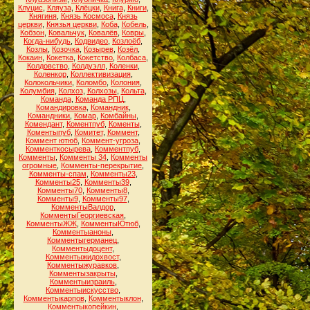
Клуцис
,
Кляуза
,
Клёцки
,
Книга
,
Книги
,
Княгиня
,
Князь Космоса
,
Князь
церкви
,
Князья церкви
,
Коба
,
Кобель
,
Кобзон
,
Ковальчук
,
Ковалёв
,
Ковры
,
Когда-нибудь
,
Кодвидео
,
Козлоёб
,
Козлы
,
Козочка
,
Козырев
,
Козёл
,
Кокаин
,
Кокетка
,
Кокетство
,
Колбаса
,
Колдовство
,
Колдуэлл
,
Коленки
,
Коленкор
,
Коллективизация
,
Колокольчики
,
Коломбо
,
Колония
,
Колумбия
,
Колхоз
,
Колхозы
,
Кольта
,
Команда
,
Команда РПЦ
,
Командировка
,
Командник
,
Командники
,
Комар
,
Комбайны
,
Комендант
,
Коментпуб
,
Коменты
,
Коментыпуб
,
Комитет
,
Коммент
,
Коммент ютюб
,
Коммент-угроза
,
Комменткосырева
,
Комментпуб
,
Комменты
,
Комменты 34
,
Комменты
огромные
,
Комменты-перекрытие
,
Комменты-спам
,
Комменты23
,
Комменты25
,
Комменты39
,
Комменты70
,
Комменты8
,
Комменты9
,
Комменты97
,
КомментыВалдор
,
КомментыГеоргиевская
,
КомментыЖЖ
,
КомментыЮтюб
,
Комментыаноны
,
Комментыгерманец
,
Комментыдоцент
,
Комментыжидохвост
,
Комментыжуравков
,
Комментызакрыты
,
Комментыизраиль
,
Комментыискусство
,
Комментыкарпов
,
Комментыклон
,
Комментыкопейкин
,