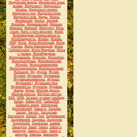
Жидовская морда
,
Жидовские алые
вожжи
,
Жидохвост
,
Жидохвост
Цезарь
,
Жидохвост можно
,
Жидохвост-кот
,
Жидохвостера
,
Жидохвостизм
,
Жиды
,
Жизнь
,
Жилинский
,
Жильё
,
Жираф
,
Жирафы
,
Жириновский
,
Жирная
,
Жирные
,
Жирный
,
Жиртрест
,
Жить
стало
,
Жить стало веселее
,
Жлоб
,
Жлобовидная Хромосомность
,
Жлобовидность
,
Жлобы
,
Жлобы.
ЛЖР
,
Жопа
,
Жопа Вербицкий
,
Жопа
Люляки
,
Жопа Маковецкий
,
Жопа
Тифаретника
,
Жопа Фридман
,
Жопа
с ушами
,
ЖопаФридман
,
Жоподавалец
,
Жополиз
,
Жополизы
,
Жопорожденцы
,
Жопофилософ
,
Жопоёб
,
Жоппозиционерка
,
Жоппозиционеры
,
Жоппоопозиция
,
Жопшник
,
Жу
,
Жуков
,
Жулик
,
Жулики
,
Жульман
,
Журавков
,
Журавковкомменты
,
Журнал
,
Журналист
,
Журналистика
,
Журналисты
,
Журналы
,
Журфак
,
Жыды
,
Жюри
,
Жёлтая дорога
,
Жёлтая пресса
,
Жёлтые листья
,
ЗАЗ
,
ЗИМ
,
За вашу и нашу свободу
,
Забан
,
Забан ЖЖ
,
ЗабанЖЖ
,
Забанить меня
,
Заблоцкий-
Десятовский
,
Зависть
,
Загадка
,
Заглот
,
Заглот.
,
Загорский
,
Заграница
,
Загреб
,
Зад
,
Задержание
,
Задержания
,
Задница
,
Задорнов
,
ЗадорновХ
,
Зажигалка
,
Зажим
,
Заказуха
,
Закат
,
Закон
,
Закон о
Цензуре
,
Закон о геях
,
Закон о
цензуре
,
Законы
,
Закрытие
,