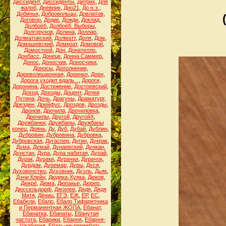
Диссидент
,
Диссиденты
,
Дитрих
,
Для
жалоб
,
Дневник
,
Дно21
,
До н.э.
,
Добиньи
,
Добровольцы
,
Довлатов
,
Договор
,
Додик
,
Дожди
,
Доклад
,
Долбоёб
,
Долбоёб. Выборы
,
Долгоруков
,
Долина
,
Доллар
,
Долматовский
,
Долматт
,
Доля
,
Дом
,
Домашевский
,
Домкрат
,
Домовой
,
Домострой
,
Дон
,
Донателло
,
Донбасс
,
Донецк
,
Донна Саммер
,
Донос
,
Доносчик
,
Доносчики
,
Доносы
,
Дополнение
,
Дореволюционная
,
Доренко
,
Дорн
,
Дорога уходит вдаль...
,
Дороги
,
Доронина
,
Достижение
,
Достоевский
,
Доход
,
Доходы
,
Доцент
,
Дочки
Путина
,
Дочь
,
Драгуны
,
Драматург
,
Дрезден
,
Дрейфус
,
Дроздов
,
Дрозды
,
Дронов
,
Дрочила
,
Дрочиловка
,
Дрочилы
,
Другой
,
ДругойХ
,
Дружбанки
,
Дружбаны
,
Дружбаны
конец
,
Дрянь
,
Ду
,
Дуб
,
Дубай
,
Дублин
,
Дубровин
,
Дубровина
,
Дубровка
,
Дубровская
,
Дугаспер
,
Дугин
,
Дукрак
,
Дума
,
Думай
,
Дунаевский
,
Дункан
,
Дунстан
,
Дура
,
Дура набитая
,
Дурай
,
Дурак
,
Дураки
,
Дурачки
,
Дурачок
,
Дурдом
,
Дуремар
,
Дуры
,
Дуся
,
Духовенство
,
Духовник
,
Дуэль
,
Дьяк
,
Дэни Клейн
,
Дюдяка-Хуяка
,
Дюков
,
Дюкрё
,
Дюма
,
Дюпакье
,
Дюрер
,
Дюссельдорф
,
Дягилев
,
Дядя
,
Дядя
Митя
,
Дёниц
,
ЕГЭ
,
ЕЖ
,
ЕР
,
ЕС
,
Ебабели
,
Ебало
,
Ебало Тифаретника
и Перманентная ЖОПА
,
Ебанат
,
Ебанатка
,
Ебанаты
,
Ебанутая
частота
,
Ебарики
,
Ебарня
,
Ебарня-
Шкабарня
,
Ебать-не-переебать
,