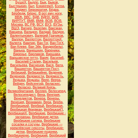
БушеХ
,
Быдло
,
Бык
,
Быков
,
Быстрыкин
,
Быт
,
БэкингемХ
,
Бэлза
,
Бюджет
,
Бюрократия
,
Бёдра
,
Бёрбедж
,
Бёрнс
,
В рот ему ноги
,
ВВЖ
,
ВВС
,
ВДВ
,
ВДНХ
,
ВИВ
,
ВИРПУТ
,
ВМВ
,
ВМФ
,
ВОВ
,
ВОВ.
Москва
,
ВС РФ
,
ВСУ
,
ВУЗ
,
ВУЗы
,
ВШЭ
,
Вагнер
,
Вазелин
,
Ваксман
,
Вакцина
,
Валадон
,
Валдай
,
Валдор
,
Валентынович
,
Валерий Грачиков
,
Валлон
,
Валлоттон
,
ВаллоттонХ
,
Валюта
,
Вампир
,
Ван Гог
,
Ван ГогХ
,
Ван Клеве
,
Ван Эйк
,
Вандербильт
,
Ванька
,
Ванюшкин
,
Вареники
,
Варенье
,
Варламов
,
Варшава
,
Варшавское гетто
,
Варяг
,
Василий
,
Василий Сталин
,
Васильев
,
Васильева
,
Васнецов
,
Вася
,
Вата
,
Вашингтон
,
Вашингтон Пост
,
Вебицкий
,
Вебицкийню
,
Веденев
,
Веденеев
,
Ведомости
,
Ведомость
,
Ведьма
,
Ведьмы
,
Веер
,
Веера
,
Вейден
,
Вейсенгоф
,
Веласкес
,
Веласко
,
Великий Князь
,
Великобритания
,
Веллер
,
Велосипед
,
Велосипедист
,
Вена
,
Венгрия
,
Венедиктов
,
Венера
,
Венеры
,
Венеция
,
Вениамин
,
Вера
,
Верба
,
Вербицикий
,
Вербицй
,
Вербицкая
,
Вербицкая Фридман
,
ВербицкаяП
,
ВербицкаяХ
,
Вербицкие
,
Вербицкие -
засранцы
,
Вербицкие детки
,
Вербицкие сатира
,
Вербицкие
сосалки и сосуны
,
Вербицкие —
кремлёвские сексоты
,
Вербицкие-
детки
,
Вербицкие-подонки
,
Вербицкиеню
,
Вербицкий
,
Вербицкий