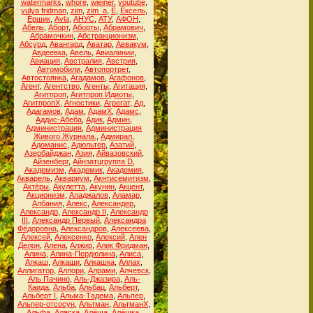
watermarks
,
whore
,
wieiner
,
youtube
,
yulya fridman
,
zim
,
zim_a
,
Ё
,
Ёксель
,
Ёршик
,
Аvla
,
АНУС
,
АТУ
,
АФОН
,
Абель
,
Аборт
,
Аборты
,
Абрамович
,
Абрамочкин
,
Абстракционизм
,
Абсурд
,
Авангард
,
Аватар
,
Аввакум
,
Авдеевка
,
Авель
,
Авиалинии
,
Авиация
,
Австралия
,
Австрия
,
Автомобили
,
Автопортрет
,
Автостоянка
,
Агадамов
,
Агафонов
,
Агент
,
Агентство
,
Агенты
,
Агитация
,
Агитпроп
,
Агитпроп Идиоты
,
АгитпропХ
,
Агностики
,
Агрегат
,
Ад
,
Адагамов
,
Адам
,
АдамХ
,
Адамс
,
Аддис-Абеба
,
Адик
,
Админ
,
Администрация
,
Администрация
Живого Журнала.
,
Адмирал
,
Адоманис
,
Адюльтер
,
Азатий
,
Азербайджан
,
Азия
,
Айвазовский
,
Айзенберг
,
Айнзатцгруппа D
,
Академизм
,
Академик
,
Академия
,
Акварель
,
Аквариум
,
Акнтисемитизм
,
Актёры
,
Акулетта
,
Акунин
,
Акцент
,
Акционизм
,
Аладжалов
,
Аламар
,
Албания
,
Алекс
,
Александер
,
Александр
,
Александр II
,
Александр
III
,
Александр Первый
,
Александра
Фёдоровна
,
Александров
,
Алексеева
,
Алексей
,
Алексенко
,
Алексий
,
Ален
Делон
,
Алена
,
Алжир
,
Алик Фридман
,
Алина
,
Алина-Пердюлина
,
Алиса
,
Алкаш
,
Алкаши
,
Алкашка
,
Аллах
,
Аллигатор
,
Аллори
,
Алрами
,
Алчевск
,
Аль Пачино
,
Аль-Джазира
,
Аль-
Каида
,
Альба
,
Альбац
,
Альберт
,
Альберт I
,
Альма-Тадема
,
Альпер
,
Альпер-отсосун
,
Альтман
,
АльтманХ
,
Альфа
,
Аляска
,
Алёша
,
Алёшка
,