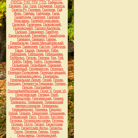
ГНУСЬ
,
ГПУ
,
ГРУ
,
ГТО
,
Габриэль
,
Гагарин
,
Газ
,
Газа
,
Газдаров
,
Газета
,
Газета.Ру
,
Газовки
,
Газпром
,
Гай
Фокс
,
Гайдар
,
Гайдпарк
,
Гала
,
Галабурда
,
Галерея
,
Галерея
Красавиц
,
Галерея красавиц
,
Галилей
,
Галичина
,
Галковский
,
ГалковскийХ
,
Галлен-Каллела
,
Галоши
,
Гамадрил
,
Гамбург
,
Ганапольский
,
Ганнибал
,
Гарабурда
,
Гарвард
,
Гарварл
,
Гарем
,
Гарибальди
,
Гарин-Михайловский
,
Гарленд
,
Гармония
,
Гастон
,
Гафуров
,
Гаше
,
Гашек
,
Гвардия
,
ГеБе
,
ГеБеШник
,
ГеБешник
,
ГеБешники
,
Геббельс
,
Гегель
,
Геенна
,
Геи
,
Гей
,
Гейбл
,
Гейне
,
Гейтс
,
Геленджик
,
Гельвеций
,
Гельфанд
,
Гемания
,
Гендерный
,
Гендиректор
,
Генерал
,
Генерал-Полковник
,
Генерал-аншеф
,
Генералиссимус
,
Генералы
,
Генеральная Линия
,
Гений
,
Геном
,
Геноцид
,
Генриетта Гиршман
,
Генрих
,
Генсек
,
География
,
ГеографияИмперия
,
Георг V
,
Георг VI
,
Георгиевская
,
Гепард
,
Герб
,
Герберштейн
,
Гергиевская
,
Геринг
,
Германец
,
Германия
,
Германский
импрессионизм
,
Германцы
,
Гермафродит
,
Герника
,
Геродот
,
Герой
,
Герцен
,
Герцогиня
,
Гершаник
,
Герымский
,
Гесс
,
Гессен
,
Гестапо
,
Гетерка
,
Гетеросексуалки
,
Гетеры
,
Гетман
,
Гетто
,
Гигант
,
Гигантские
фото
,
Гигантские фоты
,
Гиганты
,
Гигер
,
Гигиена
,
Гиены
,
Гилер
,
Гильгамеш
,
Гиляровский
,