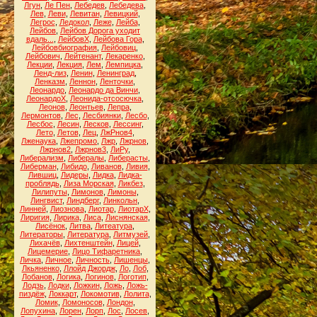
Лгун
,
Ле Пен
,
Лебедев
,
Лебедева
,
Лев
,
Леви
,
Левитан
,
Левицкий
,
Легрос
,
Ледокол
,
Леже
,
Лейба
,
Лейбов
,
Лейбов Дорога уходит
вдаль...
,
ЛейбовХ
,
Лейбова Гора
,
Лейбовбиография
,
Лейбовиц
,
Лейбович
,
Лейтенант
,
Лекаренко
,
Лекции
,
Лекция
,
Лем
,
Лемпицка
,
Ленд-лиз
,
Ленин
,
Ленинград
,
Ленказм
,
Леннон
,
Ленточки
,
Леонардо
,
Леонардо да Винчи
,
ЛеонардоХ
,
Леонида-отсосючка
,
Леонов
,
Леонтьев
,
Лепра
,
Лермонтов
,
Лес
,
Лесбиянки
,
Лесбо
,
Лесбос
,
Лесин
,
Лесков
,
Лессинг
,
Лето
,
Летов
,
Лец
,
ЛжРнов4
,
Лженаука
,
Лжепромо
,
Лжр
,
Лжрнов
,
Лжрнов2
,
Лжрнов3
,
ЛиРу
,
Либерализм
,
Либералы
,
Либерасты
,
Либерман
,
Либидо
,
Ливанов
,
Ливия
,
Лившиц
,
Лидеры
,
Лидка
,
Лидка-
проблядь
,
Лиза Морская
,
Ликбез
,
Лилипуты
,
Лимонов
,
Лимоны
,
Лингвист
,
Линдберг
,
Линкольн
,
Линней
,
Лиознова
,
Лиотар
,
ЛиотарХ
,
Лиригия
,
Лирика
,
Лиса
,
Лиснянская
,
Лисёнок
,
Литва
,
Литеатура
,
Литераторы
,
Литература
,
Литмузей
,
Лихачёв
,
Лихтенштейн
,
Лицей
,
Лицемерие
,
Лицо Тифаретника
,
Личка
,
Личное
,
Личность
,
Лишенцы
,
Лкьяненко
,
Ллойд Джордж
,
Ло
,
Лоб
,
Лобанов
,
Логика
,
Логинов
,
Логотип
,
Лодзь
,
Лодки
,
Ложкин
,
Ложь
,
Ложь-
пиздёж
,
Локкарт
,
Локомотив
,
Лолита
,
Ломик
,
Ломоносов
,
Лондон
,
Лопухина
,
Лорен
,
Лорп
,
Лос
,
Лосев
,