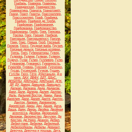
Грабарь
,
Гравюра
,
Гравюры
,
Гражданская
,
Гражданство
,
Грамматика
,
Граната
,
Гранатомёт
,
Грани
,
Грант
,
Гранты
,
Грасскиллер
,
Грассскиллер
,
Граф
,
Графика
,
Графин
,
Графиня де Торби
,
Графоман
,
Графомания
,
Графоманка
,
Графоманство
,
Графоманы
,
Грейс
,
Грек
,
Грекова
,
Грелка
,
Грех
,
Греция
,
Грибков
,
Григорьев
,
Григорьевпост
,
Гризли
,
Грин
,
Грис
,
Гриша
,
Гроб
,
Грозный
,
Громов
,
Гросс
,
Грудная жаба
,
Грузия
,
Грязные деньги
,
Грязные козявки
,
Грязь
,
Грёз
,
Губернаторы
,
Гувер
,
Гудеева
,
Гудини
,
Гудман
,
Гудмен
,
Гудрун
,
Гулаг
,
Гулин
,
Гулливер
,
Гулю
,
Гуманизм
,
Гуманист
,
Гуманность
,
Гумилёв
,
Гурвиц
,
Гурский
,
Гурченко
,
Гусар
,
Гусинский
,
Гучков
,
Гущин
,
Гэтсби
,
Гюго
,
Гёте
,
Д'Артаньян
,
Д-р
наук
,
ДАУ
,
ДВФУ
,
ДДТ
,
ДДоС
,
ДЕБИЛЫ
,
ДЖРнов2
,
ДЖРнов4
,
ДПК
,
ДР
,
ДУ
,
Давид
,
Давыдов
,
Давыдыч
,
Дагмар
,
Дагмара
,
Дада
,
Дадаизм
,
Даки
,
Дали
,
Далида
,
Далия
,
Даллас
,
Даль
,
Дальний Восток
,
Дамы
,
Дана
,
Данелия
,
Дани
,
Дания
,
Данте
,
Дантес
,
Дантон
,
Дарвин
,
Дарвинизм
,
Даревская
,
Дары
,
Дау
,
Дацик
,
Дача
,
Даша
,
Даян
,
Дверь
,
Двойка
,
Двойная
агентесса
,
Двойра
,
Дворецкий
,
Дворжак
,
Дворянство
,
Двучлен
,
Де
Кюстин
,
Де Ниро
,
Деанон
,
Дебил
,
Дебил-панк
,
Дебилки
,
Дебилный
,
Дебилообразы
,
Дебилы
,
Девиант
,
Девочка
,
Девочка и лошадь
,
Дега
,