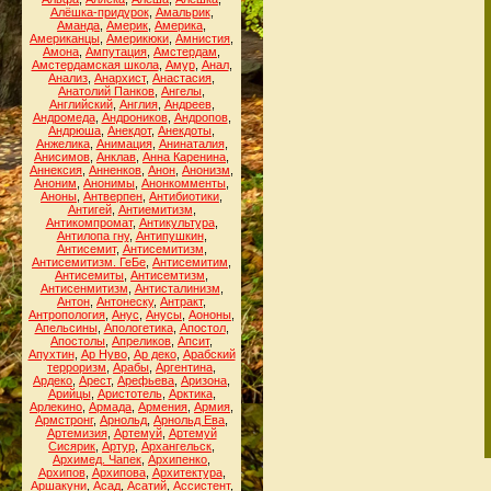
Алёшка-придурок
,
Амальрик
,
Аманда
,
Америк
,
Америка
,
Американцы
,
Америкюки
,
Амнистия
,
Амона
,
Ампутация
,
Амстердам
,
Амстердамская школа
,
Амур
,
Анал
,
Анализ
,
Анархист
,
Анастасия
,
Анатолий Панков
,
Ангелы
,
Английский
,
Англия
,
Андреев
,
Андромеда
,
Андроников
,
Андропов
,
Андрюша
,
Анекдот
,
Анекдоты
,
Анжелика
,
Анимация
,
Анинаталия
,
Анисимов
,
Анклав
,
Анна Каренина
,
Аннексия
,
Анненков
,
Анон
,
Анонизм
,
Аноним
,
Анонимы
,
Анонкомменты
,
Аноны
,
Антверпен
,
Антибиотики
,
Антигей
,
Антиемитизм
,
Антикомпромат
,
Антикультура
,
Антилопа гну
,
Антипушкин
,
Антисемит
,
Антисемитизм
,
Антисемитизм. ГеБе
,
Антисемитим
,
Антисемиты
,
Антисемтизм
,
Антисенмитизм
,
Антисталинизм
,
Антон
,
Антонеску
,
Антракт
,
Антропология
,
Анус
,
Анусы
,
Аононы
,
Апельсины
,
Апологетика
,
Апостол
,
Апостолы
,
Апреликов
,
Апсит
,
Апухтин
,
Ар Нуво
,
Ар деко
,
Арабский
терроризм
,
Арабы
,
Аргентина
,
Ардеко
,
Арест
,
Арефьева
,
Аризона
,
Арийцы
,
Аристотель
,
Арктика
,
Арлекино
,
Армада
,
Армения
,
Армия
,
Армстронг
,
Арнольд
,
Арнольд Ева
,
Артемизия
,
Артемуй
,
Артемуй
Сисярик
,
Артур
,
Архангельск
,
Архимед. Чапек
,
Архипенко
,
Архипов
,
Архипова
,
Архитектура
,
Аршакуни
,
Асад
,
Асатий
,
Ассистент
,