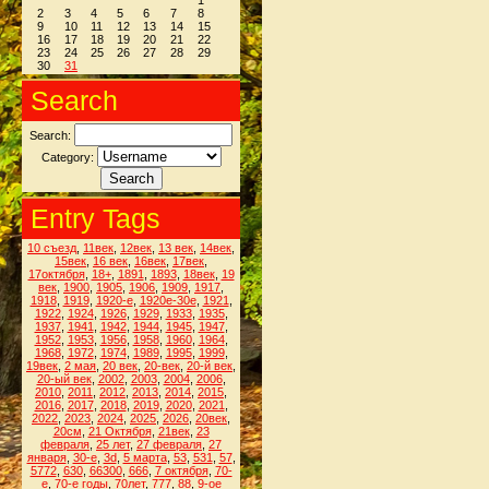
1
2
3
4
5
6
7
8
9
10
11
12
13
14
15
16
17
18
19
20
21
22
23
24
25
26
27
28
29
30
31
Search
Search:
Category:
Entry Tags
10 съезд
,
11век
,
12век
,
13 век
,
14век
,
15век
,
16 век
,
16век
,
17век
,
17октября
,
18+
,
1891
,
1893
,
18век
,
19
век
,
1900
,
1905
,
1906
,
1909
,
1917
,
1918
,
1919
,
1920-е
,
1920е-30е
,
1921
,
1922
,
1924
,
1926
,
1929
,
1933
,
1935
,
1937
,
1941
,
1942
,
1944
,
1945
,
1947
,
1952
,
1953
,
1956
,
1958
,
1960
,
1964
,
1968
,
1972
,
1974
,
1989
,
1995
,
1999
,
19век
,
2 мая
,
20 век
,
20-век
,
20-й век
,
20-ый век
,
2002
,
2003
,
2004
,
2006
,
2010
,
2011
,
2012
,
2013
,
2014
,
2015
,
2016
,
2017
,
2018
,
2019
,
2020
,
2021
,
2022
,
2023
,
2024
,
2025
,
2026
,
20век
,
20см
,
21 Октября
,
21век
,
23
февраля
,
25 лет
,
27 февраля
,
27
января
,
30-е
,
3d
,
5 марта
,
53
,
531
,
57
,
5772
,
630
,
66300
,
666
,
7 октября
,
70-
е
,
70-е годы
,
70лет
,
777
,
88
,
9-ое