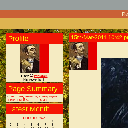
Re
Profile
15th-Mar-2011 10:42 
User:
veniamin
Name:
veniamin
Page Summary
·
Навстречу великой, всенародно-
отмечаемой дате------ 5 марта!
Latest Month
December 2035
1
2
3
4
5
6
7
8