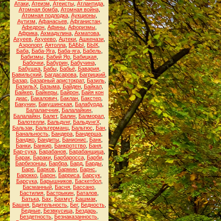
Атаки
,
Атеизм
,
Атеисты
,
Атлантида
,
Атомная бомба
,
Атомная война
,
Атомная подлодка
,
Аукционы
,
Аутизм
,
Афанасьев
,
Афганистан
,
Афедрон
,
Афины
,
Афоризмы
,
Африка
,
Ахмадулина
,
Ахматова
,
Ахуеев
,
Ахуеево
,
Ацтеки
,
Ашкенази
,
Аэропорт
,
Аятолла
,
БАБЫ
,
БЫК
,
Баба
,
Баба-Яга
,
Баба-яга
,
Бабель
,
Бабизмы
,
Бабий Яр
,
Бабицкая
,
Бабочки
,
Бабурин
,
Бабучина
,
Бабушка
,
Бабы
,
Бабьё
,
Бавария
,
Бавильский
,
Багдасарова
,
Багрицкий
,
Базар
,
Базарный аристократ
,
Базиль
,
БазильХ
,
Базыма
,
Байден
,
Байкал
,
Байкер
,
Байкеры
,
Байрон
,
Байя кон
диас
,
Бакалович
,
Баклан
,
Бакстер
,
Бакунин
,
Бакушинская
,
Балабурда
,
Балалаечник
,
Балалайкин
,
Балалайкн
,
Балет
,
Балин
,
Балморал
,
Балотелли
,
Бальдунг
,
БальдунгХ
,
Бальзак
,
Бальтерманц
,
Бальтюс
,
Бан
,
Банальность
,
Бандера
,
Бандерша
,
Банджо
,
Бандиты
,
Банионис
,
Банк
,
Банки
,
Банкир
,
Банкротство
,
Баня
,
Бар-сука
,
Барабанов
,
Барабанщица
,
Барак
,
Бараки
,
Барбаросса
,
Барби
,
Барбизонцы
,
Барбра
,
Бард
,
Барды
,
Баре
,
Барков
,
Бармин
,
Барнс
,
Барокко
,
Барон
,
Барриса
,
Барсук
,
Барсука
,
Барышников
,
Баскетбол
,
Басманный
,
Басня
,
Бассано
,
Бастилия
,
Бастрыкин
,
Баталов
,
Батька
,
Бах
,
Бахмут
,
Башмак
,
Башня
,
Бдительность
,
Бег
,
Бедность
,
Бедные
,
Безвкусица
,
Бездарь
,
Бездетность
,
Безнаказанность
,