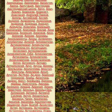
Американцы
,
Америкюки
,
Амнистия
,
Амона
,
Ампутация
,
Амстердам
,
Амстердамская школа
,
Амур
,
Анал
,
Анализ
,
Анархизм
,
Анархист
,
Анастасия
,
Анатолий Панков
,
Ангелы
,
Английский
,
Англия
,
Андреев
,
Андромеда
,
Андроников
,
Андропов
,
Андрюша
,
Анекдот
,
Анекдоты
,
Анжелика
,
Анимация
,
Анинаталия
,
Анисимов
,
Анклав
,
Анна
Каренина
,
Аннексия
,
Анненков
,
Анон
,
Анонизм
,
Аноним
,
Анонимы
,
Анонкомменты
,
Аноны
,
Антверпен
,
Антибиотики
,
Антигей
,
Антиемитизм
,
Антикомпромат
,
Антикультура
,
Антилопа гну
,
Антипушкин
,
Антисемит
,
Антисемитизм
,
Антисемитизм. ГеБе
,
Антисемитим
,
Антисемиты
,
Антисемтизм
,
Антисенмитизм
,
Антисталинизм
,
Антон
,
Антонеску
,
Антракт
,
Антропология
,
Анус
,
Анусы
,
Аононы
,
Апельсины
,
Апологетика
,
Апостол
,
Апостолы
,
Апреликов
,
Апсит
,
Апухтин
,
Ар Нуво
,
Ар деко
,
Арабский
терроризм
,
Арабы
,
Аргентина
,
Ардеко
,
Арест
,
Арефьева
,
Аризона
,
Арийцы
,
Аристотель
,
Арктика
,
Арлекино
,
Армада
,
Армения
,
Армия
,
Армстронг
,
Арнольд
,
Арнольд Ева
,
Артемизия
,
Артемуй
,
Артемуй
Сисярик
,
Артур
,
Архангельск
,
Архимед. Чапек
,
Архипенко
,
Архипов
,
Архипова
,
Архитектура
,
Аршакуни
,
Асад
,
Асатий
,
Ассистент
,
Астер
,
Астрахань
,
Астронавты
,
Астрономы
,
Астрофизика
,
Атака
,