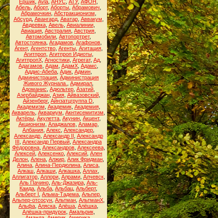
Ёршик
,
Аvla
,
АНУС
,
АТУ
,
АФОН
,
Абель
,
Аборт
,
Аборты
,
Абрамович
,
Абрамочкин
,
Абстракционизм
,
Абсурд
,
Авангард
,
Аватар
,
Аввакум
,
Авдеевка
,
Авель
,
Авиалинии
,
Авиация
,
Австралия
,
Австрия
,
Автомобили
,
Автопортрет
,
Автостоянка
,
Агадамов
,
Агафонов
,
Агент
,
Агентство
,
Агенты
,
Агитация
,
Агитпроп
,
Агитпроп Идиоты
,
АгитпропХ
,
Агностики
,
Агрегат
,
Ад
,
Адагамов
,
Адам
,
АдамХ
,
Адамс
,
Аддис-Абеба
,
Адик
,
Админ
,
Администрация
,
Администрация
Живого Журнала.
,
Адмирал
,
Адоманис
,
Адюльтер
,
Азатий
,
Азербайджан
,
Азия
,
Айвазовский
,
Айзенберг
,
Айнзатцгруппа D
,
Академизм
,
Академик
,
Академия
,
Акварель
,
Аквариум
,
Акнтисемитизм
,
Актёры
,
Акулетта
,
Акунин
,
Акцент
,
Акционизм
,
Аладжалов
,
Аламар
,
Албания
,
Алекс
,
Александер
,
Александр
,
Александр II
,
Александр
III
,
Александр Первый
,
Александра
Фёдоровна
,
Александров
,
Алексеева
,
Алексей
,
Алексенко
,
Алексий
,
Ален
Делон
,
Алена
,
Алжир
,
Алик Фридман
,
Алина
,
Алина-Пердюлина
,
Алиса
,
Алкаш
,
Алкаши
,
Алкашка
,
Аллах
,
Аллигатор
,
Аллори
,
Алрами
,
Алчевск
,
Аль Пачино
,
Аль-Джазира
,
Аль-
Каида
,
Альба
,
Альбац
,
Альберт
,
Альберт I
,
Альма-Тадема
,
Альпер
,
Альпер-отсосун
,
Альтман
,
АльтманХ
,
Альфа
,
Аляска
,
Алёша
,
Алёшка
,
Алёшка-придурок
,
Амальрик
,
Аманда
,
Америк
,
Америка
,