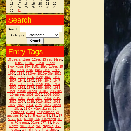
9
10
11
12
13
14
15
16
17
18
19
20
21
22
23
24
25
26
27
28
29
30
31
Search
Search:
Category:
Entry Tags
10 съезд
,
11век
,
12век
,
13 век
,
14век
,
15век
,
16 век
,
16век
,
17век
,
17октября
,
18+
,
1891
,
1893
,
18век
,
19
век
,
1900
,
1905
,
1906
,
1909
,
1917
,
1918
,
1919
,
1920-е
,
1920е-30е
,
1921
,
1922
,
1924
,
1926
,
1929
,
1933
,
1935
,
1937
,
1941
,
1942
,
1944
,
1945
,
1947
,
1952
,
1953
,
1956
,
1958
,
1960
,
1964
,
1968
,
1972
,
1974
,
1989
,
1995
,
1999
,
19век
,
2 мая
,
20 век
,
20-век
,
20-й век
,
20-ый век
,
2002
,
2003
,
2004
,
2006
,
2010
,
2011
,
2012
,
2013
,
2014
,
2015
,
2016
,
2017
,
2018
,
2019
,
2020
,
2021
,
2022
,
2023
,
2024
,
2025
,
2026
,
20век
,
20см
,
21 Октября
,
21век
,
23
февраля
,
25 лет
,
27 февраля
,
27
января
,
30-е
,
3d
,
5 марта
,
53
,
531
,
57
,
5772
,
630
,
66300
,
666
,
7 октября
,
70-
е
,
70-е годы
,
70лет
,
777
,
88
,
9-ое
марта
,
9/11
,
90-е
,
920
,
:Адамс
,
XVII
съезд
,
a_n_d_r_u_s_h_a
,
abuse
,