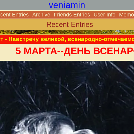
veniamin
cent Entries
Archive
Friends Entries
User Info
Memor
Recent Entries
pm
- Навстречу великой, всенародно-отмечаемой 
5 МАРТА--ДЕНЬ ВСЕНА