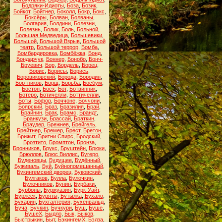
Бодряки-Идиоты
,
Боза
,
Бозик
,
Бойкот
,
Бойтнер
,
Боколл
,
Бокр
,
Бокс
,
Боксёры
,
Болван
,
Болваны
,
Болгария
,
Болдини
,
Болезни
,
Болезнь
,
Болик
,
Боль
,
Больной
,
Большая Медведица
,
Большевики
,
Большой
,
Большой Взрыв
,
Большой
театр
,
Большой террор
,
Бомба
,
Бомбардировка
,
Бомбёжка
,
Бонд
,
Бондарчук
,
Боннер
,
Бонобо
,
Бонч-
Бруевич
,
Бор
,
Бордель
,
Борец
,
Борис
,
Борисы
,
Борись
,
Боровиковский
,
Борода
,
Бородин
,
Бортников
,
Борщ
,
Борьба
,
Босбум
,
Бостон
,
Босх
,
Бот
,
Ботвинник
,
Ботеро
,
Ботичелли
,
Боттичелли
,
Боты
,
Бофор
,
Боччоне
,
Боччони
,
Боярский
,
Браз
,
Бразилия
,
Брай
,
Брайнин
,
Брак
,
Брамс
,
Брандт
,
Бранкузи
,
Брассай
,
Браткин
,
Браудер
,
Брежнев
,
Брейгель
,
Брейтнер
,
Бремер
,
Брест
,
Бретон
,
Брижит
,
Бритни Спирс
,
Бродский
,
Брозтито
,
Бромптон
,
Бронза
,
Бронников
,
Брукс
,
Бруштейн
,
Брюки
,
Брюллов
,
Брюс Виллис
,
Бугеро
,
Буденовцы
,
Будущее
,
Будённый
,
Буживаль
,
Буй
,
Буйнопомешанный
,
Букингемский дворец
,
Буковский
,
Булгаков
,
Булла
,
Булочкин
,
Булочников
,
Бунин
,
Бурбаки
,
Бурбоны
,
Буржуазия
,
Бурк-Уайт
,
Бурлеск
,
Буряты
,
Бутылка
,
Бухало
,
Бухарин
,
Бухгалтерия
,
Бухенвальд
,
Буча
,
Бучкин
,
Бучкури
,
Буш
,
Буше
,
БушеХ
,
Быдло
,
Бык
,
Быков
,
Быстрыкин
,
Быт
,
БэкингемХ
,
Бэлза
,