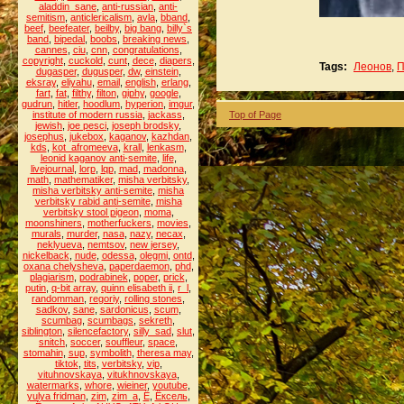
aladdin_sane
,
anti-russian
,
anti-
semitism
,
anticlericalism
,
avla
,
bband
,
beef
,
beefeater
,
beilby
,
big bang
,
billy`s
band
,
bipedal
,
boobs
,
breaking news
,
cannes
,
ciu
,
cnn
,
congratulations
,
copyright
,
cuckold
,
cunt
,
dece
,
diapers
,
Tags:
Леонов
,
П
dugasper
,
dugusper
,
dw
,
einstein
,
eksray
,
eliyahu
,
email
,
english
,
erlang
,
fart
,
fat
,
filthy
,
filton
,
giphy
,
google
,
gudrun
,
hitler
,
hoodlum
,
hyperion
,
imgur
,
institute of modern russia
,
jackass
,
Top of Page
jewish
,
joe pesci
,
joseph brodsky
,
josephus
,
jukebox
,
kaganov
,
kazhdan
,
kds
,
kot_afromeeva
,
krall
,
lenkasm
,
leonid kaganov anti-semite
,
life
,
livejournal
,
lorp
,
lqp
,
mad
,
madonna
,
math
,
mathematiker
,
misha verbitsky
,
misha verbitsky anti-semite
,
misha
verbitsky rabid anti-semite
,
misha
verbitsky stool pigeon
,
moma
,
moonshiners
,
motherfuckers
,
movies
,
murals
,
murder
,
nasa
,
nazy
,
necax
,
neklyueva
,
nemtsov
,
new jersey
,
nickelback
,
nude
,
odessa
,
olegmi
,
ontd
,
oxana chelysheva
,
paperdaemon
,
phd
,
plagiarism
,
podrabinek
,
poper
,
prick
,
putin
,
q-bit array
,
quinn elisabeth ii
,
r_l
,
randomman
,
regoriy
,
rolling stones
,
sadkov
,
sane
,
sardonicus
,
scum
,
scumbag
,
scumbags
,
sekreth
,
siblington
,
silencefactory
,
silly_sad
,
slut
,
snitch
,
soccer
,
souffleur
,
space
,
stomahin
,
sup
,
symbolith
,
theresa may
,
tiktok
,
tits
,
verbitsky
,
vip
,
vituhnovskaya
,
vitukhnovskaya
,
watermarks
,
whore
,
wieiner
,
youtube
,
yulya fridman
,
zim
,
zim_a
,
Ё
,
Ёксель
,