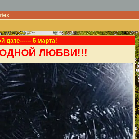
ies
дате------ 5 марта!
РОДНОЙ ЛЮБВИ!!!