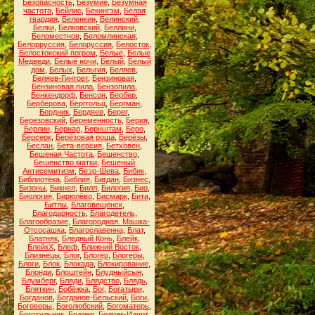
Безопасность
,
Безумие
,
Безумная
частота
,
Бейлис
,
Бекингэм
,
Белая
гвардия
,
Беленкин
,
Белинский
,
Белки
,
Белковский
,
Беллини
,
Беломестнов
,
Беломлинская
,
Белорруссия
,
Белоруссия
,
Белосток
,
Белостокский погром
,
Белые
,
Белые
Медведи
,
Белые ночи
,
Белый
,
Белый
дом
,
Белых
,
Бельгия
,
Беляев
,
Беляев-Гинтовт
,
Бензиновая
,
Бензиновая пила
,
Бензопила
,
Бенкендорф
,
Бенсон
,
Бербер
,
Берберова
,
Берггольц
,
Бергман
,
Бердник
,
Бердяев
,
Берег
,
Березовский
,
Беременность
,
Берия
,
Берлин
,
Бернар
,
Бернштам
,
Беро
,
Берсерк
,
Берёзовая роща
,
Берёзы
,
Беслан
,
Бета-версия
,
Бетховен
,
Бешеная Частота
,
Бешенство
,
Бешенство матки
,
Бешеный
Антисемитизм
,
Беэр-Шева
,
Бибик
,
Библиотека
,
Библия
,
Бигдан
,
Бизнес
,
Бизоны
,
Бикнел
,
Билл
,
Билогия
,
Био
,
Биология
,
Бирюлёво
,
Бисмарк
,
Бита
,
Битлы
,
Благовещенск
,
Благодарность
,
Благодетель
,
Благообразие
,
Благородная. Машка-
Отсосашка
,
Благославенна
,
Блат
,
Блатняк
,
Бледный Конь
,
Блейк
,
БлейкХ
,
Блеф
,
Ближний Восток
,
Близнецы
,
Блог
,
Блогер
,
Блогеры
,
Блоги
,
Блок
,
Блокада
,
Блокирование
,
Блонди
,
Блоштейн
,
Блудныйсын
,
Блумберг
,
Бляди
,
Блядство
,
Блядь
,
Бляткин
,
Бобёжка
,
Бог
,
Богатыри
,
Богданов
,
Богданов-Бельский
,
Боги
,
Боговеры
,
Боголюбский
,
Богоматерь
,
Богохульник
,
Бодлер
,
Бодряк-Идиот
,