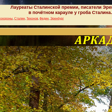
Лауреаты Сталинской премии, писатели Эрен
в почётном карауле у гроба Сталина. 
охороны
,
Сталин
,
Тихонов
,
Федин
,
Эренбург