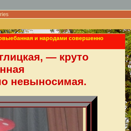
ies
едовыебанная и народами совершенно
глицкая, — круто
нная
но невыносимая.