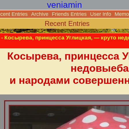
veniamin
cent Entries
Archive
Friends Entries
User Info
Memor
Recent Entries
- Косырева, принцесса Углицкая, — круто н
Косырева, принцесса У
недовыеба
и народами совершен