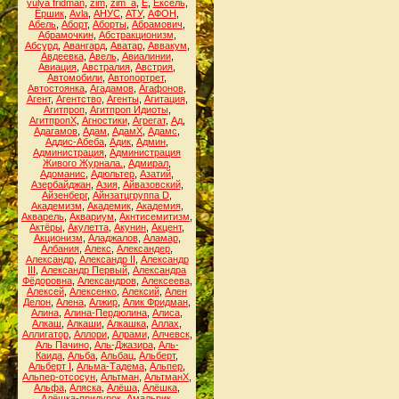
yulya fridman
,
zim
,
zim_a
,
Ё
,
Ёксель
,
Ёршик
,
Аvla
,
АНУС
,
АТУ
,
АФОН
,
Абель
,
Аборт
,
Аборты
,
Абрамович
,
Абрамочкин
,
Абстракционизм
,
Абсурд
,
Авангард
,
Аватар
,
Аввакум
,
Авдеевка
,
Авель
,
Авиалинии
,
Авиация
,
Австралия
,
Австрия
,
Автомобили
,
Автопортрет
,
Автостоянка
,
Агадамов
,
Агафонов
,
Агент
,
Агентство
,
Агенты
,
Агитация
,
Агитпроп
,
Агитпроп Идиоты
,
АгитпропХ
,
Агностики
,
Агрегат
,
Ад
,
Адагамов
,
Адам
,
АдамХ
,
Адамс
,
Аддис-Абеба
,
Адик
,
Админ
,
Администрация
,
Администрация
Живого Журнала.
,
Адмирал
,
Адоманис
,
Адюльтер
,
Азатий
,
Азербайджан
,
Азия
,
Айвазовский
,
Айзенберг
,
Айнзатцгруппа D
,
Академизм
,
Академик
,
Академия
,
Акварель
,
Аквариум
,
Акнтисемитизм
,
Актёры
,
Акулетта
,
Акунин
,
Акцент
,
Акционизм
,
Аладжалов
,
Аламар
,
Албания
,
Алекс
,
Александер
,
Александр
,
Александр II
,
Александр
III
,
Александр Первый
,
Александра
Фёдоровна
,
Александров
,
Алексеева
,
Алексей
,
Алексенко
,
Алексий
,
Ален
Делон
,
Алена
,
Алжир
,
Алик Фридман
,
Алина
,
Алина-Пердюлина
,
Алиса
,
Алкаш
,
Алкаши
,
Алкашка
,
Аллах
,
Аллигатор
,
Аллори
,
Алрами
,
Алчевск
,
Аль Пачино
,
Аль-Джазира
,
Аль-
Каида
,
Альба
,
Альбац
,
Альберт
,
Альберт I
,
Альма-Тадема
,
Альпер
,
Альпер-отсосун
,
Альтман
,
АльтманХ
,
Альфа
,
Аляска
,
Алёша
,
Алёшка
,
Алёшка-придурок
,
Амальрик
,