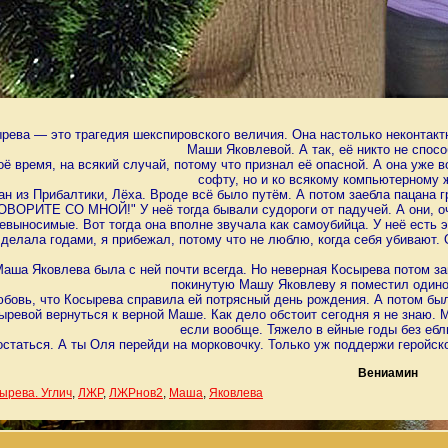
рева — это трагедия шекспировского величия. Она настолько неконтактн
Маши Яковлевой. А так, её никто не спос
оё время, на всякий случай, потому что признал её опасной. А она уже 
софту, но и ко всякому компьютерному ж
ан из Прибалтики, Лёха. Вроде всё было путём. А потом заебла пацана г
ВОРИТЕ СО МНОЙ!" У неё тогда бывали судороги от падучей. А они, очен
евыносимые. Вот тогда она вполне звучала как самоубийца. У неё есть э
 делала годами, я прибежал, потому что не люблю, когда себя убивают. 
Маша Яковлева была с ней почти всегда. Но неверная Косырева потом за
покинутую Машу Яковлеву я поместил одино
бовь, что Косырева справила ей потрясный день рождения. А потом был
ревой вернуться к верной Маше. Как дело обстоит сегодня я не знаю. М
если вообще. Тяжело в ейные годы без ебл
остаться. А ты Оля перейди на морковочку. Только уж поддержи геройск
Вениамин
ырева. Углич
,
ЛЖР
,
ЛЖРнов2
,
Маша
,
Яковлева