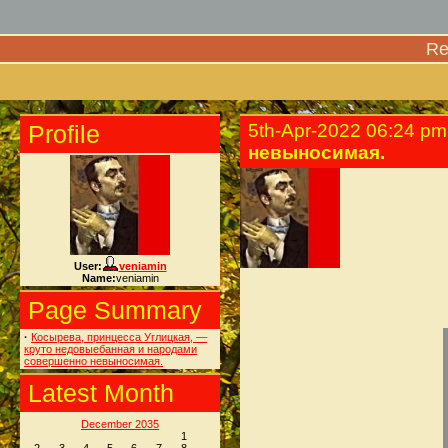
Re
Profile
5th-Apr-2022 06:24 pm
невыносимая.
User:
veniamin
Name:
veniamin
Page Summary
·
Косырева, принцесса Углицкая, —
круто недовыебанная и народами
совершенно невыносимая.
Latest Month
December 2035
1