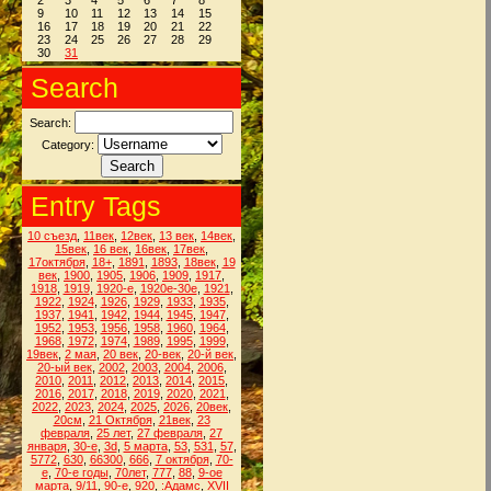
2
3
4
5
6
7
8
9
10
11
12
13
14
15
16
17
18
19
20
21
22
23
24
25
26
27
28
29
30
31
Search
Search:
Category:
Entry Tags
10 съезд
,
11век
,
12век
,
13 век
,
14век
,
15век
,
16 век
,
16век
,
17век
,
17октября
,
18+
,
1891
,
1893
,
18век
,
19
век
,
1900
,
1905
,
1906
,
1909
,
1917
,
1918
,
1919
,
1920-е
,
1920е-30е
,
1921
,
1922
,
1924
,
1926
,
1929
,
1933
,
1935
,
1937
,
1941
,
1942
,
1944
,
1945
,
1947
,
1952
,
1953
,
1956
,
1958
,
1960
,
1964
,
1968
,
1972
,
1974
,
1989
,
1995
,
1999
,
19век
,
2 мая
,
20 век
,
20-век
,
20-й век
,
20-ый век
,
2002
,
2003
,
2004
,
2006
,
2010
,
2011
,
2012
,
2013
,
2014
,
2015
,
2016
,
2017
,
2018
,
2019
,
2020
,
2021
,
2022
,
2023
,
2024
,
2025
,
2026
,
20век
,
20см
,
21 Октября
,
21век
,
23
февраля
,
25 лет
,
27 февраля
,
27
января
,
30-е
,
3d
,
5 марта
,
53
,
531
,
57
,
5772
,
630
,
66300
,
666
,
7 октября
,
70-
е
,
70-е годы
,
70лет
,
777
,
88
,
9-ое
марта
,
9/11
,
90-е
,
920
,
:Адамс
,
XVII