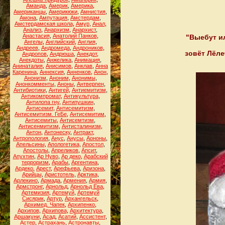
Аманда
,
Америк
,
Америка
,
Американцы
,
Америкюки
,
Амнистия
,
Амона
,
Ампутация
,
Амстердам
,
Амстердамская школа
,
Амур
,
Анал
,
Анализ
,
Анархизм
,
Анархист
,
Анастасия
,
Анатолий Панков
,
"Выебут ил
Ангелы
,
Английский
,
Англия
,
Андреев
,
Андромеда
,
Андроников
,
зовёт Лёле
Андропов
,
Андрюша
,
Анекдот
,
Анекдоты
,
Анжелика
,
Анимация
,
Анинаталия
,
Анисимов
,
Анклав
,
Анна
Каренина
,
Аннексия
,
Анненков
,
Анон
,
Анонизм
,
Аноним
,
Анонимы
,
Анонкомменты
,
Аноны
,
Антверпен
,
Антибиотики
,
Антигей
,
Антиемитизм
,
Антикомпромат
,
Антикультура
,
Антилопа гну
,
Антипушкин
,
Антисемит
,
Антисемитизм
,
Антисемитизм. ГеБе
,
Антисемитим
,
Антисемиты
,
Антисемтизм
,
Антисенмитизм
,
Антисталинизм
,
Антон
,
Антонеску
,
Антракт
,
Антропология
,
Анус
,
Анусы
,
Аононы
,
Апельсины
,
Апологетика
,
Апостол
,
Апостолы
,
Апреликов
,
Апсит
,
Апухтин
,
Ар Нуво
,
Ар деко
,
Арабский
терроризм
,
Арабы
,
Аргентина
,
Ардеко
,
Арест
,
Арефьева
,
Аризона
,
Арийцы
,
Аристотель
,
Арктика
,
Арлекино
,
Армада
,
Армения
,
Армия
,
Армстронг
,
Арнольд
,
Арнольд Ева
,
Артемизия
,
Артемуй
,
Артемуй
Сисярик
,
Артур
,
Архангельск
,
Архимед. Чапек
,
Архипенко
,
Архипов
,
Архипова
,
Архитектура
,
Аршакуни
,
Асад
,
Асатий
,
Ассистент
,
Астер
,
Астрахань
,
Астронавты
,