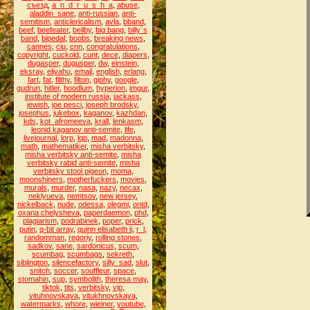
съезд
,
a_n_d_r_u_s_h_a
,
abuse
,
aladdin_sane
,
anti-russian
,
anti-
semitism
,
anticlericalism
,
avla
,
bband
,
beef
,
beefeater
,
beilby
,
big bang
,
billy`s
band
,
bipedal
,
boobs
,
breaking news
,
cannes
,
ciu
,
cnn
,
congratulations
,
copyright
,
cuckold
,
cunt
,
dece
,
diapers
,
dugasper
,
dugusper
,
dw
,
einstein
,
eksray
,
eliyahu
,
email
,
english
,
erlang
,
fart
,
fat
,
filthy
,
filton
,
giphy
,
google
,
gudrun
,
hitler
,
hoodlum
,
hyperion
,
imgur
,
institute of modern russia
,
jackass
,
jewish
,
joe pesci
,
joseph brodsky
,
josephus
,
jukebox
,
kaganov
,
kazhdan
,
kds
,
kot_afromeeva
,
krall
,
lenkasm
,
leonid kaganov anti-semite
,
life
,
livejournal
,
lorp
,
lqp
,
mad
,
madonna
,
math
,
mathematiker
,
misha verbitsky
,
misha verbitsky anti-semite
,
misha
verbitsky rabid anti-semite
,
misha
verbitsky stool pigeon
,
moma
,
moonshiners
,
motherfuckers
,
movies
,
murals
,
murder
,
nasa
,
nazy
,
necax
,
neklyueva
,
nemtsov
,
new jersey
,
nickelback
,
nude
,
odessa
,
olegmi
,
ontd
,
oxana chelysheva
,
paperdaemon
,
phd
,
plagiarism
,
podrabinek
,
poper
,
prick
,
putin
,
q-bit array
,
quinn elisabeth ii
,
r_l
,
randomman
,
regoriy
,
rolling stones
,
sadkov
,
sane
,
sardonicus
,
scum
,
scumbag
,
scumbags
,
sekreth
,
siblington
,
silencefactory
,
silly_sad
,
slut
,
snitch
,
soccer
,
souffleur
,
space
,
stomahin
,
sup
,
symbolith
,
theresa may
,
tiktok
,
tits
,
verbitsky
,
vip
,
vituhnovskaya
,
vitukhnovskaya
,
watermarks
,
whore
,
wieiner
,
youtube
,