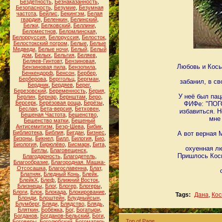
Бездетность
,
Безнаказанность
,
Безопасность
,
Безумие
,
Безумная
частота
,
Бейлис
,
Бекингэм
,
Белая
гвардия
,
Беленкин
,
Белинский
,
Белки
,
Белковский
,
Беллини
,
Беломестнов
,
Беломлинская
,
Белорруссия
,
Белоруссия
,
Белосток
,
Белостокский погром
,
Белые
,
Белые
Медведи
,
Белые ночи
,
Белый
,
Белый
дом
,
Белых
,
Бельгия
,
Беляев
,
Беляев-Гинтовт
,
Бензиновая
,
Любовь и Косы
Бензиновая пила
,
Бензопила
,
Бенкендорф
,
Бенсон
,
Бербер
,
Берберова
,
Берггольц
,
Бергман
,
забанил, в св
Бердник
,
Бердяев
,
Берег
,
Березовский
,
Беременность
,
Берия
,
У неё был пац
Берлин
,
Бернар
,
Бернштам
,
Беро
,
Берсерк
,
Берёзовая роща
,
Берёзы
,
ФИФе: "ПОГО
Беслан
,
Бета-версия
,
Бетховен
,
избавиться. Н
Бешеная Частота
,
Бешенство
,
мне
Бешенство матки
,
Бешеный
Антисемитизм
,
Беэр-Шева
,
Бибик
,
Библиотека
,
Библия
,
Бигдан
,
Бизнес
,
А вот верная 
Бизоны
,
Бикнел
,
Билл
,
Билогия
,
Био
,
Биология
,
Бирюлёво
,
Бисмарк
,
Бита
,
охуенная лю
Битлы
,
Благовещенск
,
Пришлось Косы
Благодарность
,
Благодетель
,
Благообразие
,
Благородная. Машка-
Отсосашка
,
Благославенна
,
Блат
,
Блатняк
,
Бледный Конь
,
Блейк
,
БлейкХ
,
Блеф
,
Ближний Восток
,
Близнецы
,
Блог
,
Блогер
,
Блогеры
,
Блоги
,
Блок
,
Блокада
,
Блокирование
,
Tags:
Дана
,
Кос
Блонди
,
Блоштейн
,
Блудныйсын
,
Блумберг
,
Бляди
,
Блядство
,
Блядь
,
Бляткин
,
Бобёжка
,
Бог
,
Богатыри
,
Богданов
,
Богданов-Бельский
,
Боги
,
Top of Page
Боговеры
,
Боголюбский
,
Богоматерь
,