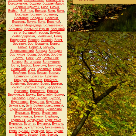
Богохульник
,
Бодлер
,
Бодряк-Идиот
,
Бодряки-Идиоты
,
Боза
,
Бозик
,
Бойкот
,
Бойтнер
,
Боколл
,
Бокр
,
Бокс
,
Боксёры
,
Болван
,
Болваны
,
Болгария
,
Болдини
,
Болезни
,
Болезнь
,
Болик
,
Боль
,
Больной
,
Большая Медведица
,
Большевики
,
Большой
,
Большой Взрыв
,
Большой
театр
,
Большой террор
,
Бомба
,
Бомбардировка
,
Бомбёжка
,
Бонд
,
Бондарчук
,
Боннер
,
Бонобо
,
Бонч-
Бруевич
,
Бор
,
Бордель
,
Борец
,
Борис
,
Борисы
,
Борись
,
Боровиковский
,
Борода
,
Бородин
,
Бортников
,
Борщ
,
Борьба
,
Босбум
,
Бостон
,
Босх
,
Бот
,
Ботвинник
,
Ботеро
,
Ботичелли
,
Боттичелли
,
Боты
,
Бофор
,
Боччоне
,
Боччони
,
Боярский
,
Браз
,
Бразилия
,
Брай
,
Брайнин
,
Брак
,
Брамс
,
Брандт
,
Бранкузи
,
Брассай
,
Браткин
,
Браудер
,
Брежнев
,
Брейгель
,
Брейтнер
,
Бремер
,
Брест
,
Бретон
,
Брижит
,
Бритни Спирс
,
Бродский
,
Брозтито
,
Бромптон
,
Бронза
,
Бронников
,
Брукс
,
Бруштейн
,
Брюки
,
Брюллов
,
Брюс Виллис
,
Бугеро
,
Буденовцы
,
Будущее
,
Будённый
,
Буживаль
,
Буй
,
Буйнопомешанный
,
Букингемский дворец
,
Буковский
,
Булгаков
,
Булла
,
Булочкин
,
Булочников
,
Бунин
,
Бурбаки
,
Бурбоны
,
Буржуазия
,
Бурк-Уайт
,
Бурлеск
,
Буряты
,
Бутылка
,
Бухало
,
Бухарин
,
Бухгалтерия
,
Бухенвальд
,
Буча
,
Бучкин
,
Бучкури
,
Буш
,
Буше
,
БушеХ
,
Быдло
,
Бык
,
Быков
,