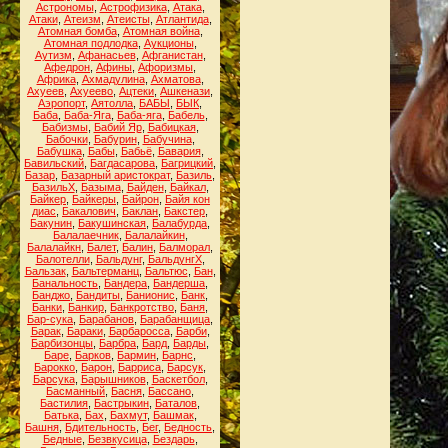
Астрономы
,
Астрофизика
,
Атака
,
Атаки
,
Атеизм
,
Атеисты
,
Атлантида
,
Атомная бомба
,
Атомная война
,
Атомная подлодка
,
Аукционы
,
Аутизм
,
Афанасьев
,
Афганистан
,
Афедрон
,
Афины
,
Афоризмы
,
Африка
,
Ахмадулина
,
Ахматова
,
Ахуеев
,
Ахуеево
,
Ацтеки
,
Ашкенази
,
Аэропорт
,
Аятолла
,
БАБЫ
,
БЫК
,
Баба
,
Баба-Яга
,
Баба-яга
,
Бабель
,
Бабизмы
,
Бабий Яр
,
Бабицкая
,
Бабочки
,
Бабурин
,
Бабучина
,
Бабушка
,
Бабы
,
Бабьё
,
Бавария
,
Бавильский
,
Багдасарова
,
Багрицкий
,
Базар
,
Базарный аристократ
,
Базиль
,
БазильХ
,
Базыма
,
Байден
,
Байкал
,
Байкер
,
Байкеры
,
Байрон
,
Байя кон
диас
,
Бакалович
,
Баклан
,
Бакстер
,
Бакунин
,
Бакушинская
,
Балабурда
,
Балалаечник
,
Балалайкин
,
Балалайкн
,
Балет
,
Балин
,
Балморал
,
Балотелли
,
Бальдунг
,
БальдунгХ
,
Бальзак
,
Бальтерманц
,
Бальтюс
,
Бан
,
Банальность
,
Бандера
,
Бандерша
,
Банджо
,
Бандиты
,
Банионис
,
Банк
,
Банки
,
Банкир
,
Банкротство
,
Баня
,
Бар-сука
,
Барабанов
,
Барабанщица
,
Барак
,
Бараки
,
Барбаросса
,
Барби
,
Барбизонцы
,
Барбра
,
Бард
,
Барды
,
Баре
,
Барков
,
Бармин
,
Барнс
,
Барокко
,
Барон
,
Барриса
,
Барсук
,
Барсука
,
Барышников
,
Баскетбол
,
Басманный
,
Басня
,
Бассано
,
Бастилия
,
Бастрыкин
,
Баталов
,
Батька
,
Бах
,
Бахмут
,
Башмак
,
Башня
,
Бдительность
,
Бег
,
Бедность
,
Бедные
,
Безвкусица
,
Бездарь
,