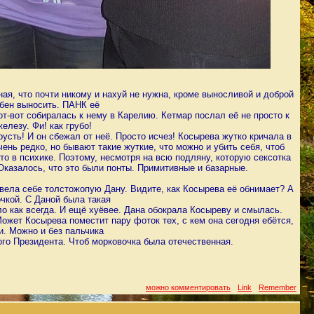
ая, что почти никому и нахуй не нужна, кроме выносливой и доброй
обен выносить. ПАНК её
вот-вот собиралась к нему в Карелию. Кетмар послал её не просто к
елезу. Фи! как грубо!
русть! И он сбежал от неё. Просто исчез! Косырева жутко кричала в
ь редко, но бывают такие жуткие, что можно и убить себя, чтоб
то в психике. Поэтому, несмотря на всю подляну, которую сексотка
Оказалось, что это были понты. Примитивные и базарные.
вела себе толстожопую Дану. Видите, как Косырева её обнимает? А
чкой. С Даной была такая
о как всегда. И ещё хуёвее. Дана обокрала Косыреву и смылась.
ожет Косырева поместит пару фоток тех, с кем она сегодня ебётся,
и. Можно и без пальчика
ого Президента. Чтоб морковочка была отечественная.
можно комментировать
Link
Remember