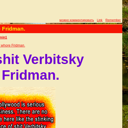
можно комментировать
Link
Remember
e Fridman.
min1
is whore Fridman.
shit Verbitsky
 Fridman.