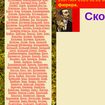
Блатняк
,
Бледный Конь
,
Блейк
,
фюрера.
БлейкХ
,
Блеф
,
Ближний Восток
,
Близнецы
,
Блог
,
Блогер
,
Блогеры
,
Блоги
,
Блок
,
Блокада
,
Блокирование
,
Ско
Блонди
,
Блоштейн
,
Блудныйсын
,
Блумберг
,
Бляди
,
Блядство
,
Блядь
,
Бляткин
,
Бобёжка
,
Бог
,
Богатыри
,
Богданов
,
Богданов-Бельский
,
Боги
,
Боговеры
,
Боголюбский
,
Богоматерь
,
Богохульник
,
Бодлер
,
Бодряк-Идиот
,
Бодряки-Идиоты
,
Боза
,
Бозик
,
Бойкот
,
Бойтнер
,
Боколл
,
Бокр
,
Бокс
,
Боксёры
,
Болван
,
Болваны
,
Болгария
,
Болдини
,
Болезни
,
Болезнь
,
Болик
,
Боль
,
Больной
,
Большая Медведица
,
Большевики
,
Большой
,
Большой Взрыв
,
Большой
театр
,
Большой террор
,
Бомба
,
Бомбардировка
,
Бомбёжка
,
Бонд
,
Бондарчук
,
Боннер
,
Бонобо
,
Бонч-
Бруевич
,
Бор
,
Бордель
,
Борец
,
Борис
,
Борисы
,
Борись
,
Боровиковский
,
Борода
,
Бородин
,
Бортников
,
Борщ
,
Борьба
,
Босбум
,
Бостон
,
Босх
,
Бот
,
Ботвинник
,
Ботеро
,
Ботичелли
,
Боттичелли
,
Боты
,
Бофор
,
Боччоне
,
Боччони
,
Боярский
,
Браз
,
Бразилия
,
Брай
,
Брайнин
,
Брак
,
Брамс
,
Брандт
,
Бранкузи
,
Брассай
,
Браткин
,
Браудер
,
Брежнев
,
Брейгель
,
Брейтнер
,
Бремер
,
Брест
,
Бретон
,
Брижит
,
Бритни Спирс
,
Бродский
,
Брозтито
,
Бромптон
,
Бронза
,
Бронников
,
Брукс
,
Бруштейн
,
Брюки
,
Брюллов
,
Брюс Виллис
,
Бугеро
,
Буденовцы
,
Будущее
,
Будённый
,