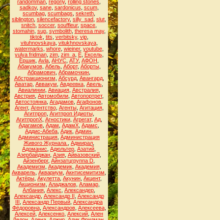
randomman
,
regoriy
,
rolling stones
,
sadkov
,
sane
,
sardonicus
,
scum
,
scumbag
,
scumbags
,
sekreth
,
siblington
,
silencefactory
,
silly_sad
,
slut
,
snitch
,
soccer
,
souffleur
,
space
,
stomahin
,
sup
,
symbolith
,
theresa may
,
tiktok
,
tits
,
verbitsky
,
vip
,
vituhnovskaya
,
vitukhnovskaya
,
watermarks
,
whore
,
wieiner
,
youtube
,
yulya fridman
,
zim
,
zim_a
,
Ё
,
Ёксель
,
Ёршик
,
Аvla
,
АНУС
,
АТУ
,
АФОН
,
Абакумов
,
Абель
,
Аборт
,
Аборты
,
Абрамович
,
Абрамочкин
,
Абстракционизм
,
Абсурд
,
Авангард
,
Аватар
,
Аввакум
,
Авдеевка
,
Авель
,
Авиалинии
,
Авиация
,
Австралия
,
Австрия
,
Автомобили
,
Автопортрет
,
Автостоянка
,
Агадамов
,
Агафонов
,
Агент
,
Агентство
,
Агенты
,
Агитация
,
Агитпроп
,
Агитпроп Идиоты
,
АгитпропХ
,
Агностики
,
Агрегат
,
Ад
,
Адагамов
,
Адам
,
АдамХ
,
Адамс
,
Аддис-Абеба
,
Адик
,
Админ
,
Администрация
,
Администрация
Живого Журнала.
,
Адмирал
,
Адоманис
,
Адюльтер
,
Азатий
,
Азербайджан
,
Азия
,
Айвазовский
,
Айзенберг
,
Айнзатцгруппа D
,
Академизм
,
Академик
,
Академия
,
Акварель
,
Аквариум
,
Акнтисемитизм
,
Актёры
,
Акулетта
,
Акунин
,
Акцент
,
Акционизм
,
Аладжалов
,
Аламар
,
Албания
,
Алекс
,
Александер
,
Александр
,
Александр II
,
Александр
III
,
Александр Первый
,
Александра
Фёдоровна
,
Александров
,
Алексеева
,
Алексей
,
Алексенко
,
Алексий
,
Ален
Делон
,
Алена
,
Алжир
,
Алик Фридман
,