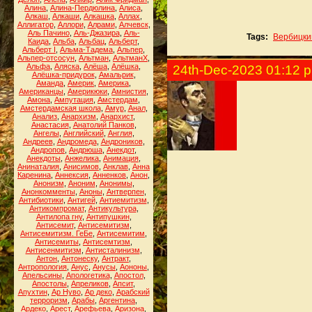
Алина
,
Алина-Пердюлина
,
Алиса
,
Алкаш
,
Алкаши
,
Алкашка
,
Аллах
,
Аллигатор
,
Аллори
,
Алрами
,
Алчевск
,
Аль Пачино
,
Аль-Джазира
,
Аль-
Tags:
Вербицки
Каида
,
Альба
,
Альбац
,
Альберт
,
Альберт I
,
Альма-Тадема
,
Альпер
,
Альпер-отсосун
,
Альтман
,
АльтманХ
,
Альфа
,
Аляска
,
Алёша
,
Алёшка
,
24th-Dec-2023 01:12 
Алёшка-придурок
,
Амальрик
,
Аманда
,
Америк
,
Америка
,
Американцы
,
Америкюки
,
Амнистия
,
Амона
,
Ампутация
,
Амстердам
,
Амстердамская школа
,
Амур
,
Анал
,
Анализ
,
Анархизм
,
Анархист
,
Анастасия
,
Анатолий Панков
,
Ангелы
,
Английский
,
Англия
,
Андреев
,
Андромеда
,
Андроников
,
Андропов
,
Андрюша
,
Анекдот
,
Анекдоты
,
Анжелика
,
Анимация
,
Анинаталия
,
Анисимов
,
Анклав
,
Анна
Каренина
,
Аннексия
,
Анненков
,
Анон
,
Анонизм
,
Аноним
,
Анонимы
,
Анонкомменты
,
Аноны
,
Антверпен
,
Антибиотики
,
Антигей
,
Антиемитизм
,
Антикомпромат
,
Антикультура
,
Антилопа гну
,
Антипушкин
,
Антисемит
,
Антисемитизм
,
Антисемитизм. ГеБе
,
Антисемитим
,
Антисемиты
,
Антисемтизм
,
Антисенмитизм
,
Антисталинизм
,
Антон
,
Антонеску
,
Антракт
,
Антропология
,
Анус
,
Анусы
,
Аононы
,
Апельсины
,
Апологетика
,
Апостол
,
Апостолы
,
Апреликов
,
Апсит
,
Апухтин
,
Ар Нуво
,
Ар деко
,
Арабский
терроризм
,
Арабы
,
Аргентина
,
Ардеко
,
Арест
,
Арефьева
,
Аризона
,