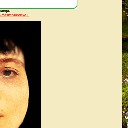
лоняры:
simasita&mode=full