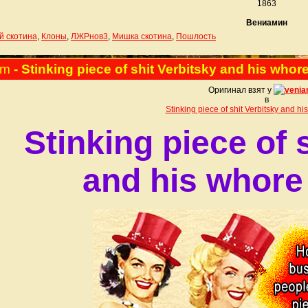
1863
Вениамин
й скотина
,
Клоны
,
ЛЖРнов3
,
Мишка скотина
,
Пошлость
pm
- Stinking piece of shit Verbitsky and his whor
Оригинал взят у
venia
в
Stinking piece of shit Verbitsky and h
Stinking piece of 
and his whore