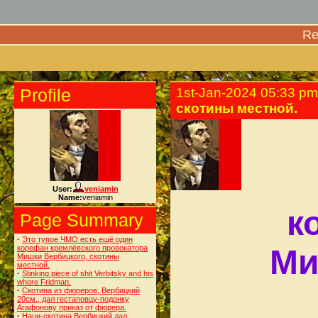
Re
Profile
1st-Jan-2024 05:33 pm
скотины местной.
User:
veniamin
Name:
veniamin
к
Page Summary
·
Это тупое ЧМО есть ещё один
корефан кремлёвского провокатора
Ми
Мишки Вербицкого, скотины
местной.
·
Stinking piece of shit Verbitsky and his
whore Fridman.
·
Скотина из фюреров, Вербицкий
20см., дал гестаповцу-подонку
Агафонову приказ от фюрера.
·
Наци-скотина Вербицкий дал