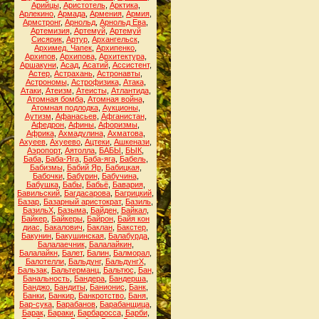
Арийцы
,
Аристотель
,
Арктика
,
Арлекино
,
Армада
,
Армения
,
Армия
,
Армстронг
,
Арнольд
,
Арнольд Ева
,
Артемизия
,
Артемуй
,
Артемуй
Сисярик
,
Артур
,
Архангельск
,
Архимед. Чапек
,
Архипенко
,
Архипов
,
Архипова
,
Архитектура
,
Аршакуни
,
Асад
,
Асатий
,
Ассистент
,
Астер
,
Астрахань
,
Астронавты
,
Астрономы
,
Астрофизика
,
Атака
,
Атаки
,
Атеизм
,
Атеисты
,
Атлантида
,
Атомная бомба
,
Атомная война
,
Атомная подлодка
,
Аукционы
,
Аутизм
,
Афанасьев
,
Афганистан
,
Афедрон
,
Афины
,
Афоризмы
,
Африка
,
Ахмадулина
,
Ахматова
,
Ахуеев
,
Ахуеево
,
Ацтеки
,
Ашкенази
,
Аэропорт
,
Аятолла
,
БАБЫ
,
БЫК
,
Баба
,
Баба-Яга
,
Баба-яга
,
Бабель
,
Бабизмы
,
Бабий Яр
,
Бабицкая
,
Бабочки
,
Бабурин
,
Бабучина
,
Бабушка
,
Бабы
,
Бабьё
,
Бавария
,
Бавильский
,
Багдасарова
,
Багрицкий
,
Базар
,
Базарный аристократ
,
Базиль
,
БазильХ
,
Базыма
,
Байден
,
Байкал
,
Байкер
,
Байкеры
,
Байрон
,
Байя кон
диас
,
Бакалович
,
Баклан
,
Бакстер
,
Бакунин
,
Бакушинская
,
Балабурда
,
Балалаечник
,
Балалайкин
,
Балалайкн
,
Балет
,
Балин
,
Балморал
,
Балотелли
,
Бальдунг
,
БальдунгХ
,
Бальзак
,
Бальтерманц
,
Бальтюс
,
Бан
,
Банальность
,
Бандера
,
Бандерша
,
Банджо
,
Бандиты
,
Банионис
,
Банк
,
Банки
,
Банкир
,
Банкротство
,
Баня
,
Бар-сука
,
Барабанов
,
Барабанщица
,
Барак
,
Бараки
,
Барбаросса
,
Барби
,