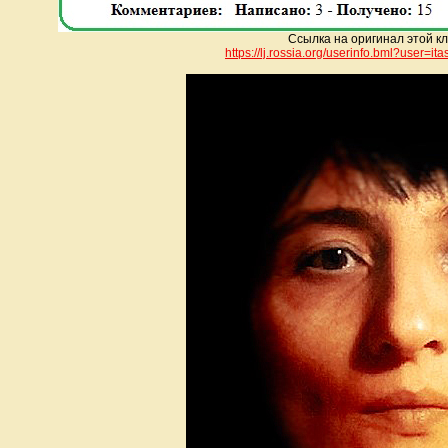
Ссылка на оригинал этой к
https://lj.rossia.org/userinfo.bml?u
ser=ita