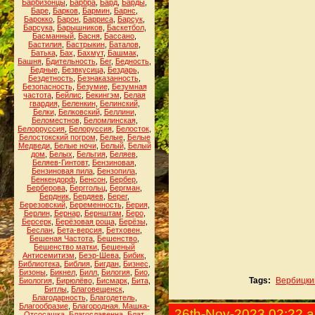
Барбизонцы
,
Барбра
,
Бард
,
Барды
,
Баре
,
Барков
,
Бармин
,
Барнс
,
Барокко
,
Барон
,
Барриса
,
Барсук
,
Барсука
,
Барышников
,
Баскетбол
,
Басманный
,
Басня
,
Бассано
,
Бастилия
,
Бастрыкин
,
Баталов
,
Батька
,
Бах
,
Бахмут
,
Башмак
,
Башня
,
Бдительность
,
Бег
,
Бедность
,
Бедные
,
Безвкусица
,
Бездарь
,
Бездетность
,
Безнаказанность
,
Безопасность
,
Безумие
,
Безумная
частота
,
Бейлис
,
Бекингэм
,
Белая
гвардия
,
Беленкин
,
Белинский
,
Белки
,
Белковский
,
Беллини
,
Беломестнов
,
Беломлинская
,
Белорруссия
,
Белоруссия
,
Белосток
,
Белостокский погром
,
Белые
,
Белые
Медведи
,
Белые ночи
,
Белый
,
Белый
дом
,
Белых
,
Бельгия
,
Беляев
,
Беляев-Гинтовт
,
Бензиновая
,
Бензиновая пила
,
Бензопила
,
Бенкендорф
,
Бенсон
,
Бербер
,
Берберова
,
Берггольц
,
Бергман
,
Бердник
,
Бердяев
,
Берег
,
Березовский
,
Беременность
,
Берия
,
Берлин
,
Бернар
,
Бернштам
,
Беро
,
Берсерк
,
Берёзовая роща
,
Берёзы
,
Беслан
,
Бета-версия
,
Бетховен
,
Бешеная Частота
,
Бешенство
,
Бешенство матки
,
Бешеный
Антисемитизм
,
Беэр-Шева
,
Бибик
,
Библиотека
,
Библия
,
Бигдан
,
Бизнес
,
Бизоны
,
Бикнел
,
Билл
,
Билогия
,
Био
,
Tags:
Вербицки
Биология
,
Бирюлёво
,
Бисмарк
,
Бита
,
Битлы
,
Благовещенск
,
Благодарность
,
Благодетель
,
Благообразие
,
Благородная. Машка-
26th-Nov-2023 02:22 
Отсосашка
,
Благославенна
,
Блат
,