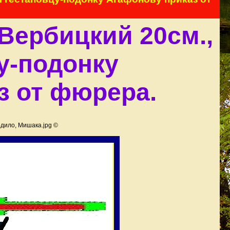
Вербицкий 20см.,
у-подонку
з от фюрера.
дило, Мишака.jpg ©