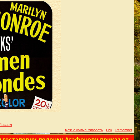
Рассел
можно комментировать
Link
Remember
л гестаповцу-подонку Агафонову приказ от