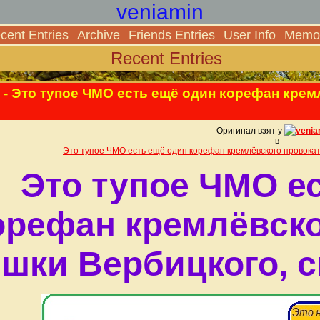
veniamin
cent Entries
Archive
Friends Entries
User Info
Memor
Recent Entries
- Это тупое ЧМО есть ещё один корефан кре
Оригинал взят у
venia
в
Это тупое ЧМО есть ещё один корефан кремлёвского провокат
Это тупое ЧМО е
орефан кремлёвско
шки Вербицкого, с