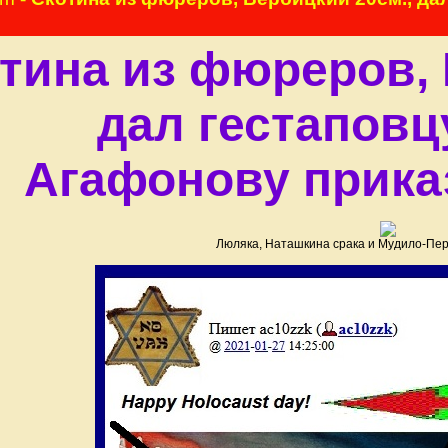
тина из фюреров, 
дал гестаповц
Агафонову прика
Люляка, Наташкина срака и Мудило-Пер