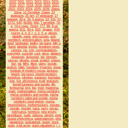
2010
,
2011
,
2012
,
2013
,
2014
,
2015
,
2016
,
2017
,
2018
,
2019
,
2020
,
2021
,
2022
,
2023
,
2024
,
2025
,
2026
,
20век
,
20см
,
21 Октября
,
21век
,
23
февраля
,
25 лет
,
27 февраля
,
27
января
,
30-е
,
3d
,
5 марта
,
53
,
531
,
57
,
5772
,
630
,
66300
,
666
,
7 октября
,
70-
е
,
70-е годы
,
70лет
,
777
,
88
,
9-ое
марта
,
9/11
,
90-е
,
920
,
:Адамс
,
XVII
съезд
,
a_n_d_r_u_s_h_a
,
abuse
,
aladdin_sane
,
anti-russian
,
anti-
semitism
,
anticlericalism
,
avla
,
bband
,
beef
,
beefeater
,
beilby
,
big bang
,
billy`s
band
,
bipedal
,
boobs
,
breaking news
,
cannes
,
ciu
,
cnn
,
congratulations
,
copyright
,
cuckold
,
cunt
,
dece
,
diapers
,
dugasper
,
dugusper
,
dw
,
einstein
,
eksray
,
eliyahu
,
email
,
english
,
erlang
,
fart
,
fat
,
filthy
,
filton
,
giphy
,
google
,
gudrun
,
hitler
,
hoodlum
,
hyperion
,
imgur
,
institute of modern russia
,
jackass
,
jewish
,
joe pesci
,
joseph brodsky
,
josephus
,
jukebox
,
kaganov
,
kazhdan
,
kds
,
kot_afromeeva
,
krall
,
lenkasm
,
leonid kaganov anti-semite
,
life
,
livejournal
,
lorp
,
lqp
,
mad
,
madonna
,
math
,
mathematiker
,
misha verbitsky
,
misha verbitsky anti-semite
,
misha
verbitsky rabid anti-semite
,
misha
verbitsky stool pigeon
,
moma
,
moonshiners
,
motherfuckers
,
movies
,
murals
,
murder
,
nasa
,
nazy
,
necax
,
neklyueva
,
nemtsov
,
new jersey
,
nickelback
,
nude
,
odessa
,
olegmi
,
ontd
,
oxana chelysheva
,
paperdaemon
,
phd
,
plagiarism
,
podrabinek
,
poper
,
prick
,
putin
,
q-bit array
,
quinn elisabeth ii
,
r_l
,