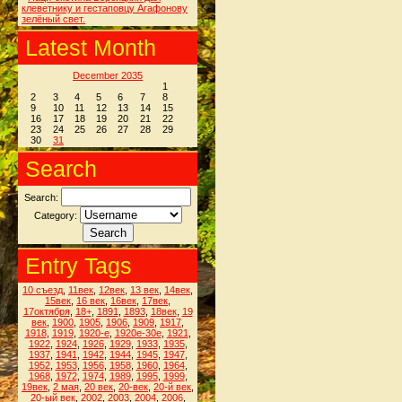
клеветнику и гестаповцу Агафонову
зелёный свет.
Latest Month
December 2035
1
2
3
4
5
6
7
8
9
10
11
12
13
14
15
16
17
18
19
20
21
22
23
24
25
26
27
28
29
30
31
Search
Search:
Category:
Entry Tags
10 съезд
,
11век
,
12век
,
13 век
,
14век
,
15век
,
16 век
,
16век
,
17век
,
17октября
,
18+
,
1891
,
1893
,
18век
,
19
век
,
1900
,
1905
,
1906
,
1909
,
1917
,
1918
,
1919
,
1920-е
,
1920е-30е
,
1921
,
1922
,
1924
,
1926
,
1929
,
1933
,
1935
,
1937
,
1941
,
1942
,
1944
,
1945
,
1947
,
1952
,
1953
,
1956
,
1958
,
1960
,
1964
,
1968
,
1972
,
1974
,
1989
,
1995
,
1999
,
19век
,
2 мая
,
20 век
,
20-век
,
20-й век
,
20-ый век
,
2002
,
2003
,
2004
,
2006
,