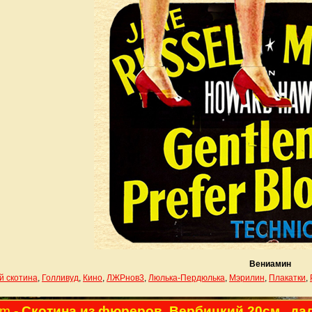
Вениамин
й скотина
,
Голливуд
,
Кино
,
ЛЖРнов3
,
Люлька-Пердюлька
,
Мэрилин
,
Плакатки
,
am
- Скотина из фюреров, Вербицкий 20см., да