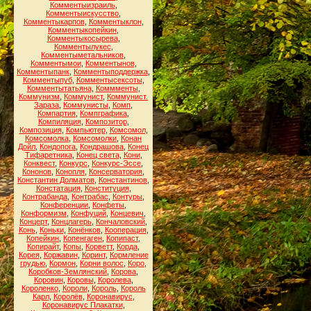
Комментыизраиль
,
Комментыискусство
,
Комментыкарпов
,
Комментыклон
,
Комментыкопейкин
,
Комментыкосырева
,
Комментылукес
,
Комментыметальников
,
Комментымои
,
Комментынов
,
Комментыпанк
,
Комментыподдержка
,
Комментыпуб
,
Комментысексоты
,
Комментытатьяна
,
Коммменты
,
Коммунизм
,
Коммунист
,
Коммунист.
Зараза
,
Коммунисты
,
Комп
,
Компартия
,
Компграфика
,
Компиляция
,
Композитор
,
Композиция
,
Компьютер
,
Комсомол
,
Комсомолка
,
Комсомолки
,
Конан
Дойл
,
Кондопога
,
Кондрашова
,
Конец
Тифаретника
,
Конец света
,
Кони
,
Конквест
,
Конкурс
,
Конкурс-Эссе
,
Кононов
,
Конопля
,
Консерватория
,
Константин Долматов
,
Константинов
,
Констатация
,
Конституция
,
Контрабанда
,
Контрабас
,
Контуры
,
Конференции
,
Конфеты
,
Конформизм
,
Конфуций
,
Концевич
,
Концерт
,
Концлагерь
,
Кончаловский
,
Конь
,
Коньки
,
Конёнков
,
Кооперация
,
Копейкин
,
Копенгаген
,
Копипаст
,
Копирайт
,
Копы
,
Корветт
,
Корда
,
Корея
,
Коржавин
,
Коринт
,
Кормление
грудью
,
Кормон
,
Корни волос
,
Коро
,
Коробков-Землянский
,
Корова
,
Коровин
,
Коровы
,
Королева
,
Короленко
,
Короли
,
Король
,
Король
Карл
,
Королёв
,
Коронавирус
,
Коронавирус Плакатки
,