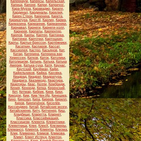
Капернаум
,
Каперсы
,
Капильская
,
Капица
,
Капоне
,
Капри
,
Капричос
,
Кара-Мурза
,
Караваджо
,
Карате
,
Кардинал
,
Кардиналы
,
Карелия
,
Карен Строн
,
Каренина
,
Карета
,
Карикатура
,
Карл III
,
Карлин
,
Карма
,
Кармазина
,
Карманник
,
Карманники
,
Карнавал
,
Карнеги
,
Карнеги-холл
,
Карнеев
,
Карпаты
,
Карпентер
,
Карпов
,
Карпы
,
Картер
,
Картинка
,
Картинки
,
Карточки
,
Картошкин
,
Карты
,
Картье-Брессон
,
Картёжники
,
Касаткин
,
Каспаров
,
Кассат
,
Кассиопея
,
Кастро
,
Касьянов
,
Кат
,
Катар
,
Катерина
,
Катерина ван
Хемессен
,
Катков
,
Каток
,
Католики
,
Католицизм
,
Катынь
,
Катька
,
Катька
Америк
,
Катька-сука
,
Катя
,
Каунас
,
Каутский
,
Кауфман
,
Кафе
,
Кафельников
,
Кафка
,
Каховка
,
Квадрад
,
Квадрат
,
Квадратура
,
Квадрига
,
Квазимодо
,
Квартира
,
Квартиры
,
Квас
,
Келли
,
Кембридж
,
Кения
,
Кеннеди
,
Кепка
,
Керенский
,
Кет
,
Кетмар
,
Кибрик
,
Киев
,
Кики
,
Кикодзе
,
Ким
,
Ким Чен Ир
,
Кинешма
,
Кино
,
Кинозал
,
Кипа
,
Киреев
,
Кирилл
,
Киров
,
Кирпичёнок
,
Киселёв
,
Киссинджер
,
Китай
,
Китайские мозги
,
Китайскиеню
,
Китч
,
Китченер
,
Киш
,
Кладбище
,
Кларетта
,
Кларнет
,
Классика
,
Классификация
,
Классицизм
,
Клевета
,
Клеветники
,
Клеветница
,
Клее
,
КлееХ
,
Клезмеры
,
Клемансо
,
Клиента
,
Клиенты
,
Клизма
,
Клик
,
Клименко
,
Климов
,
Климова
,
Климт
,
Клинт Иствуд
,
Клинтон
,
Клинтонша
,
Клип
,
Клифф Ричард
,