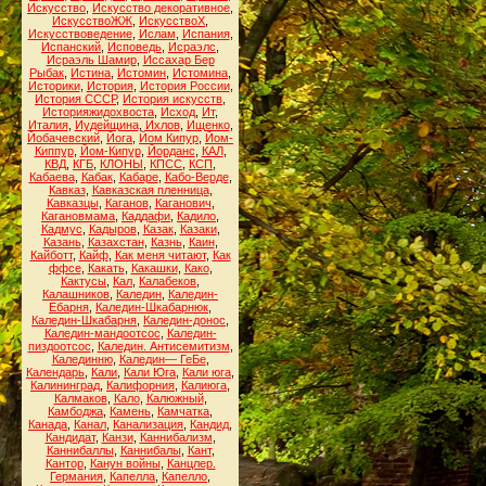
Искусство
,
Искусство декоративное
,
ИскусствоЖЖ
,
ИскусствоХ
,
Искусствоведение
,
Ислам
,
Испания
,
Испанский
,
Исповедь
,
Исраэлс
,
Исраэль Шамир
,
Иссахар Бер
Рыбак
,
Истина
,
Истомин
,
Истомина
,
Историки
,
История
,
История России
,
История СССР
,
История искусств
,
Историяжидохвоста
,
Исход
,
Ит
,
Италия
,
Иудейщина
,
Ихлов
,
Ищенко
,
Йобачевский
,
Йога
,
Йом Кипур
,
Йом-
Киппур
,
Йом-Кипур
,
Йорданс
,
КАЛ
,
КВД
,
КГБ
,
КЛОНЫ
,
КПСС
,
КСП
,
Кабаева
,
Кабак
,
Кабаре
,
Кабо-Верде
,
Кавказ
,
Кавказская пленница
,
Кавказцы
,
Каганов
,
Каганович
,
Кагановмама
,
Каддафи
,
Кадило
,
Кадмус
,
Кадыров
,
Казак
,
Казаки
,
Казань
,
Казахстан
,
Казнь
,
Каин
,
Кайботт
,
Кайф
,
Как меня читают
,
Как
ффсе
,
Какать
,
Какашки
,
Како
,
Кактусы
,
Кал
,
Калабеков
,
Калашников
,
Каледин
,
Каледин-
Ебарня
,
Каледин-Шкабарнюк
,
Каледин-Шкабарня
,
Каледин-донос
,
Каледин-мандоотсос
,
Каледин-
пиздоотсос
,
Каледин. Антисемитизм
,
Калединню
,
Каледин— ГеБе
,
Календарь
,
Кали
,
Кали Юга
,
Кали юга
,
Калининград
,
Калифорния
,
Калиюга
,
Калмаков
,
Кало
,
Калюжный
,
Камбоджа
,
Камень
,
Камчатка
,
Канада
,
Канал
,
Канализация
,
Кандид
,
Кандидат
,
Канзи
,
Каннибализм
,
Каннибаллы
,
Каннибалы
,
Кант
,
Кантор
,
Канун войны
,
Канцлер.
Германия
,
Капелла
,
Капелло
,