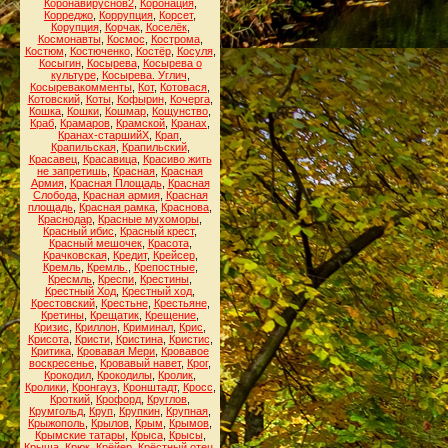
Коронавируснов2
,
Коронация
,
Корреджо
,
Коррупция
,
Корсет
,
Корупция
,
Корчак
,
Коселёк
,
Космонавты
,
Космос
,
Кострома
,
Костюм
,
Костюченко
,
Костёр
,
Косуля
,
Косыгин
,
Косырева
,
Косырева о
культуре
,
Косырева. Углич
,
Косыревакомменты
,
Кот
,
Котовася
,
Котовский
,
Коты
,
Кофырин
,
Кочерга
,
Кошка
,
Кошки
,
Кошмар
,
Кощунство
,
Краб
,
Крамаров
,
Крамской
,
Кранах
,
Кранах-старшийХ
,
Крап
,
Крапильская
,
Крапильский
,
Красавец
,
Красавица
,
Красиво жить
не запретишь
,
Красная
,
Красная
Армия
,
Красная Площадь
,
Красная
Слобода
,
Красная армия
,
Красная
площадь
,
Красная рамка
,
Краснова
,
Краснодар
,
Красные мухоморы
,
Красный ибис
,
Красный крест
,
Красный мешочек
,
Красота
,
Крачковская
,
Кредит
,
Крейсер
,
Кремль
,
Кремль.
,
Крепостные
,
Кресмль
,
Креспи
,
Крестины
,
Крестный Ход
,
Крестный ход
,
Крестовский
,
Крестьне
,
Крестьяне
,
Кретины
,
Крещатик
,
Крещение
,
Кризис
,
Криллон
,
Криминал
,
Крис
,
Крисота
,
Кристи
,
Кристина
,
Кристис
,
Критика
,
Кровавая Мери
,
Кровавое
воскресенье
,
Кровавый навет
,
Крог
,
Крокодил
,
Крокодилы
,
Кролик
,
Кролики
,
Кронгауз
,
Кронштадт
,
Кросс
,
Кроткий
,
Крофорд
,
Круглов
,
Крумгольд
,
Круп
,
Крупкин
,
Крупная
,
Крыжополь
,
Крылов
,
Крым
,
Крымов
,
Крымские татары
,
Крыса
,
Крысы
,
Крыша
,
Крюк
,
Крёйер
,
Крёстный отец
,