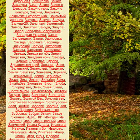
ЗадорновХ
,
Зажигалка
,
Зажим
,
Заказуха
,
Закат
,
Закон
,
Закон о
Цензуре
,
Закон о геях
,
Закон о
цензуре
,
Законы
,
Закрытие
,
Закрытие Тифаретника.
,
Закрытый
дневник
,
Закуска
,
Закусь
,
Залупа
,
Залупа-20
,
Залупкин
,
Заменгоф
,
Замок
,
Замятин
,
Зануда
,
Заоупа
,
Запад
,
Западная Белоруссия
,
Западная Украина
,
Запах
,
Заповедник
,
Запор
,
Зарисовка
,
Засада
,
Засранка
,
Засранцы
,
Засурский
,
Засуха
,
Затворник
,
Защита
,
Защитник
,
Заявление
,
Звезда
,
Звезда во лбу
,
Звери
,
Зверства
,
Звёздная ночь
,
Звёзды
,
Здания
,
Здоровье
,
Здрава
,
Здравомыслящий
,
Зевание
,
Зевс
,
Зеленский
,
Зеленский. Фридман
,
Земля
,
Земство
,
Зенкевич
,
Зеркало
,
Зеркальный
,
Зерно
,
Зерновые
,
Зиалт
,
Зига
,
Зикоф
,
Зильбер
,
Зима
,
Зимбабве
,
Зиновьев
,
Зиялт
,
Злоба
,
Злорадство
,
Змеи
,
Змея
,
Змий
,
Знаете ли вы
,
Знаменатель
,
Знатоки
,
Зозуля
,
Зола
,
Золовкин
,
Золотарёв
,
Золото
,
Золотой Век
,
Золотой век
,
Золотой век Голландии
,
Золотусский
,
Золя
,
Зонтик
,
Зоопарк
,
Зоофил
,
Зоя
,
Зубаревич
,
Зубоскальство
,
Зубровка
,
Зубры
,
Зыкин
,
Зыков
,
Зюганов
,
ИДИЁТКИ
,
Ибигдан
,
Ив
Монтан
,
Иван
,
Иван Грозный
,
Иван
Засурский
,
Ивана Купала
,
Иванкина
,
Иванов
,
Иванов и Бог
,
Иваново
,
Иванушка
,
Игла
,
Игнатьев
,
Игнор
,
Игорь
,
Игра
,
Игры
,
Идеолог
,
Идеология
,
Идиома
,
Идиот
,
Идиотка
,