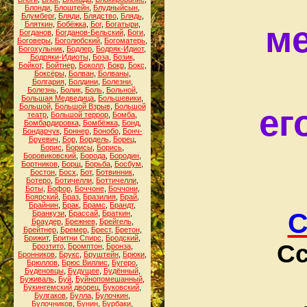
Блонди
,
Блоштейн
,
Блудныйсын
,
Блумберг
,
Бляди
,
Блядство
,
Блядь
,
ме
Бляткин
,
Бобёжка
,
Бог
,
Богатыри
,
Богданов
,
Богданов-Бельский
,
Боги
,
Боговеры
,
Боголюбский
,
Богоматерь
,
Богохульник
,
Бодлер
,
Бодряк-Идиот
,
Бодряки-Идиоты
,
Боза
,
Бозик
,
Бойкот
,
Бойтнер
,
Боколл
,
Бокр
,
Бокс
,
Боксёры
,
Болван
,
Болваны
,
Болгария
,
Болдини
,
Болезни
,
Болезнь
,
Болик
,
Боль
,
Больной
,
Большая Медведица
,
Большевики
,
Большой
,
Большой Взрыв
,
Большой
ег
театр
,
Большой террор
,
Бомба
,
Бомбардировка
,
Бомбёжка
,
Бонд
,
Бондарчук
,
Боннер
,
Бонобо
,
Бонч-
Бруевич
,
Бор
,
Бордель
,
Борец
,
Борис
,
Борисы
,
Борись
,
Боровиковский
,
Борода
,
Бородин
,
Бортников
,
Борщ
,
Борьба
,
Босбум
,
Бостон
,
Босх
,
Бот
,
Ботвинник
,
Ботеро
,
Ботичелли
,
Боттичелли
,
Боты
,
Бофор
,
Боччоне
,
Боччони
,
Боярский
,
Браз
,
Бразилия
,
Брай
,
Брайнин
,
Брак
,
Брамс
,
Брандт
,
С
Бранкузи
,
Брассай
,
Браткин
,
Браудер
,
Брежнев
,
Брейгель
,
Брейтнер
,
Бремер
,
Брест
,
Бретон
,
Брижит
,
Бритни Спирс
,
Бродский
,
Сс
Брозтито
,
Бромптон
,
Бронза
,
Бронников
,
Брукс
,
Бруштейн
,
Брюки
,
Брюллов
,
Брюс Виллис
,
Бугеро
,
Буденовцы
,
Будущее
,
Будённый
,
Буживаль
,
Буй
,
Буйнопомешанный
,
Букингемский дворец
,
Буковский
,
Булгаков
,
Булла
,
Булочкин
,
Булочников
,
Бунин
,
Бурбаки
,