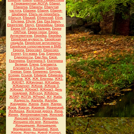
и Перманентная ЖОПА
,
Ебанат
,
Ебанатка
,
Ебанаты
,
Ебанутая
частота
,
Ебарики
,
Ебарня
,
Ебарня-
Шкабарня
,
Ебать-не-переебать
,
Ебаться
,
Ебицкий
,
Ебленский
,
Ебля
,
Ебулина
,
Ебуля
,
Ева
,
Ева Браун
,
Евангелие
,
Евнух
,
Евразийцы
,
Евреи
,
Евреи VIP
,
Евреи Каледин
,
Евреи
ЛЖРнов
,
Евреи-герои
,
Евреи.
Антисемитизм
,
Еврейка
,
Еврейки
,
Еврейская мудрость
,
Еврейская
свадьба
,
Еврейские антисемиты
,
Еврейское сопротивление в ВМВ
,
Европа
,
Евросовет
,
Евросоюз
,
Египет
,
Его мама
,
Еда
,
Единорог
,
Единороссы
,
Ежи Лец
,
Ежов
,
Екатерина
,
Екатерина II
,
Екатерина
Великая
,
Елена
,
Елизавета
,
Елизавета II
,
Ельцин
,
Емелин
,
Ереван
,
Ереи
,
Еременко
,
Ерунда
,
Есенин
,
Еськов
,
Ефимов
,
Ефимова
,
Ефремов
,
ЖЖ
,
ЖЖ. Блогеры
,
ЖЖ1
,
ЖЖНЕТ
,
ЖЖжурнал
,
ЖЖзабан
,
ЖЖимпорт
,
ЖЖнов
,
ЖЖнов-3
,
ЖЖнов2
,
ЖЖнов3
,
ЖЖнов3. День
рождения
,
ЖЖуход
,
ЖЖфоты
,
ЖЛЖР
,
ЖОПА
,
ЖРнов2
,
ЖУ
,
Жаба
,
Жадность
,
Жалоба
,
Жалобы
,
Жандармы
,
Жанна
,
Жанр
,
Жанры
,
Жара
,
Жаргон
,
Жариков
,
Жванецкий
,
ЖеЖешка
,
Железная дорога
,
Жена
,
Жених
,
Женоненавистник
,
Женский
,
Женский портрет
,
Женщина
,
Женщина обо мне
,
Женщины
,
Женщиныню
,
Женщиныню.
Фридманню
,
Женщиню
,
Женя
,
Жером
,
Жертвы
,
Живой Журнал
,