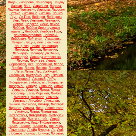
Ладен
,
Лазарева
,
Лангобард
,
Ландау
,
Ланкар
,
Лань
,
Ларионов
,
Лариса
,
Лариса Гнаткевич
,
Лариска
,
Ларссон
,
Латвия
,
Латынина
,
Латынь
,
Лашез
,
Лгун
,
Ле Пен
,
Лебедев
,
Лебедева
,
Лев
,
Леви
,
Левитан
,
Левицкий
,
Легрос
,
Ледокол
,
Леже
,
Лейба
,
Лейбов
,
Лейбов Дорога уходит
вдаль...
,
ЛейбовХ
,
Лейбова Гора
,
Лейбовбиография
,
Лейбовиц
,
Лейбович
,
Лейтенант
,
Лекаренко
,
Лекции
,
Лекция
,
Лем
,
Лемпицка
,
Ленд-лиз
,
Ленин
,
Ленинград
,
Ленказм
,
Леннон
,
Ленточки
,
Леонардо
,
Леонардо да Винчи
,
ЛеонардоХ
,
Леонида-отсосючка
,
Леонов
,
Леонтьев
,
Лепра
,
Лермонтов
,
Лес
,
Лесбиянки
,
Лесбо
,
Лесбос
,
Лесин
,
Лесков
,
Лессинг
,
Лето
,
Летов
,
Лец
,
ЛжРнов4
,
Лженаука
,
Лжепромо
,
Лжр
,
Лжрнов
,
Лжрнов2
,
Лжрнов3
,
ЛиРу
,
Либерализм
,
Либералы
,
Либерасты
,
Либерман
,
Либидо
,
Ливанов
,
Ливия
,
Лившиц
,
Лидеры
,
Лидка
,
Лидка-
проблядь
,
Лиза Морская
,
Ликбез
,
Лилипуты
,
Лимонов
,
Лимоны
,
Лингвист
,
Линдберг
,
Линкольн
,
Линней
,
Лиознова
,
Лиотар
,
ЛиотарХ
,
Лиригия
,
Лирика
,
Лиса
,
Лиснянская
,
Лисёнок
,
Литва
,
Литеатура
,
Литераторы
,
Литература
,
Литмузей
,
Лихачёв
,
Лихтенштейн
,
Лицей
,
Лицемерие
,
Лицо Тифаретника
,
Личка
,
Личное
,
Личность
,
Лишенцы
,
Лкьяненко
,
Ллойд Джордж
,
Ло
,
Лоб
,
Лобанов
,
Логика
,
Логинов
,
Логотип
,