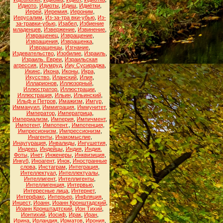
Идиото
,
Идиоты
,
Идиш
,
Идиётки
,
Иерей
,
Иеремия
,
Иероним
,
Иерусалим
,
Из-за-тра вки-убью
,
Из-
за-травки-убью
,
Изабел
,
Избиение
младенцев
,
Извержение
,
Извинение
,
Извращенец
,
Извращение
,
Извращения
,
Извращенка
,
Извращенцы
,
Изгнание
,
Издевательство
,
Изобилие
,
Израиль
,
Израиль. Евреи
,
Израильская
агрессия
,
Изумруд
,
Ииу Сусираджа
,
Икинс
,
Икона
,
Иконы
,
Икра
,
Икусство
,
Иланский
,
Илия
,
Илларионов
,
Иллюзорный
,
Иллюстратор
,
Иллюстрации
,
Иллюстрация
,
Ильин
,
Ильинский
,
Ильф и Петров
,
Имажизм
,
Имгур
,
Иммануил
,
Иммиграция
,
Иммунитет
,
Император
,
Императрица
,
Империализм
,
Империя
,
Импичмент
,
Импотент
,
Импотент.
,
Импотенция
,
Импресионизм
,
Импрессионизм
,
Инагенты
,
Инакомыслие
,
Инаугурация
,
Инвалиды
,
Ингушетия
,
Индеец
,
Индейцы
,
Индия
,
Индия.
Фоты
,
Инет
,
Инженеры
,
Инквизиция
,
Инкуб
,
Иноагент
,
Инок
,
Иностранные
слова
,
Инстаграм
,
Интеграция
,
Интеллектуал
,
Интеллектуалы
,
Интеллигент
,
Интеллигенты
,
Интеллигенция
,
Интервью
,
Интересные лица
,
Интернет
,
Интерфакс
,
Интерьер
,
Инфляция
,
Инцест
,
Иоанн
,
Иоанн Кронштадский
,
Иоанн Кронштадтский
,
Ион Тихий
,
Ионтихий
,
Иосиф
,
Ирак
,
Иран
,
Ирина
,
Ирландия
,
Ирматов
,
Ирония
,