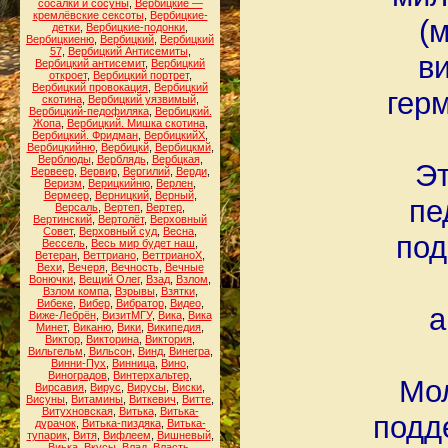
сосалки и сосуны
,
Вербицкие —
кремлёвские сексоты
,
Вербицкие-
(
детки
,
Вербицкие-подонки
,
Вербицкиеню
,
Вербицкий
,
Вербицкий
57
,
Вербицкий Антисемиты
,
в
Вербицкий антисемит
,
Вербицкий
откроет
,
Вербицкий портрет
,
Вербицкий провокация
,
Вербицкий
гер
скотина
,
Вербицкий уязвимый
,
Вербицкий-педофиляка
,
Вербицкий.
Жопа
,
Вербицкий. Мишка скотина
,
Вербицкий. Фридман
,
ВербицкийХ
,
Вербицкийню
,
Вербицкй
,
Вербицкмй
,
Верблюды
,
Верблядь
,
Вербцкая
,
Эт
Вервеер
,
Вервир
,
Вергилий
,
Верди
,
Веризм
,
Верицкийню
,
Верлен
,
Вермеер
,
Верницкий
,
Верный
,
пе
Версаль
,
Вертеп
,
Вертер
,
Вертинский
,
Вертолёт
,
Верховный
Совет
,
Верховный суд
,
Весна
,
под
Вессель
,
Весь мир будет наш
,
Ветеран
,
Веттриано
,
ВеттрианоХ
,
Вехи
,
Вечеря
,
Вечность
,
Вечные
Вонючки
,
Вещий Олег
,
Взад
,
Взлом
,
Взлом компа
,
Взрывы
,
Взятки
,
Вибеке
,
Вибер
,
Вибратор
,
Видео
,
а
Виже-Лебрён
,
ВизитМГУ
,
Вика
,
Вика
Минет
,
Виканю
,
Вики
,
Википедия
,
Виктор
,
Викторина
,
Виктория
,
Вильгельм
,
Вильсон
,
Винд
,
Винегра
,
Винни-Пух
,
Винница
,
Вино
,
Виноградов
,
Винтерхальтер
,
Мол
Вирсавия
,
Вирус
,
Вирусы
,
Виски
,
Висуны
,
Витамины
,
Виткевич
,
Витте
,
Витухновская
,
Витька
,
Витька-
подд
дурачок
,
Витька-пиздяка
,
Витька-
тупарик
,
Витя
,
Вифлеем
,
Вишневый
,
Виька
,
Вкусы
,
Влад
,
Власть
,