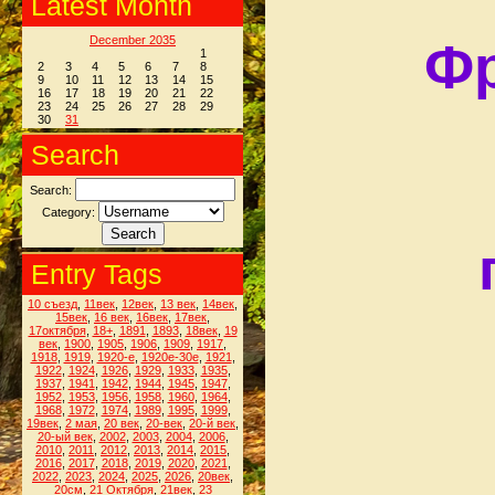
Latest Month
December 2035
Фр
1
2
3
4
5
6
7
8
9
10
11
12
13
14
15
16
17
18
19
20
21
22
23
24
25
26
27
28
29
30
31
Search
Search:
Category:
Entry Tags
10 съезд
,
11век
,
12век
,
13 век
,
14век
,
15век
,
16 век
,
16век
,
17век
,
17октября
,
18+
,
1891
,
1893
,
18век
,
19
век
,
1900
,
1905
,
1906
,
1909
,
1917
,
1918
,
1919
,
1920-е
,
1920е-30е
,
1921
,
1922
,
1924
,
1926
,
1929
,
1933
,
1935
,
1937
,
1941
,
1942
,
1944
,
1945
,
1947
,
1952
,
1953
,
1956
,
1958
,
1960
,
1964
,
1968
,
1972
,
1974
,
1989
,
1995
,
1999
,
19век
,
2 мая
,
20 век
,
20-век
,
20-й век
,
20-ый век
,
2002
,
2003
,
2004
,
2006
,
2010
,
2011
,
2012
,
2013
,
2014
,
2015
,
2016
,
2017
,
2018
,
2019
,
2020
,
2021
,
2022
,
2023
,
2024
,
2025
,
2026
,
20век
,
20см
,
21 Октября
,
21век
,
23