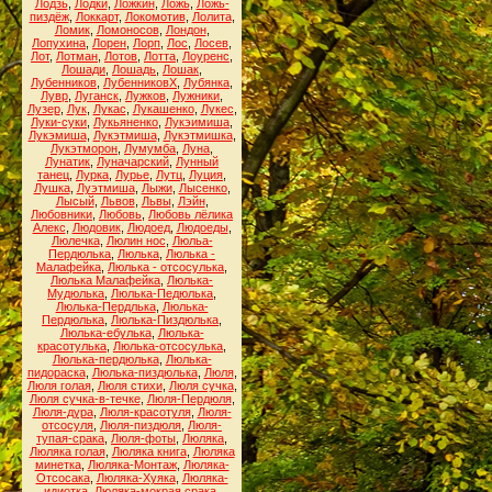
Лодзь
,
Лодки
,
Ложкин
,
Ложь
,
Ложь-
пиздёж
,
Локкарт
,
Локомотив
,
Лолита
,
Ломик
,
Ломоносов
,
Лондон
,
Лопухина
,
Лорен
,
Лорп
,
Лос
,
Лосев
,
Лот
,
Лотман
,
Лотов
,
Лотта
,
Лоуренс
,
Лошади
,
Лошадь
,
Лошак
,
Лубенников
,
ЛубенниковХ
,
Лубянка
,
Лувр
,
Луганск
,
Лужков
,
Лужники
,
Лузер
,
Лук
,
Лукас
,
Лукашенко
,
Лукес
,
Луки-суки
,
Лукьяненко
,
Лукэимиша
,
Лукэмиша
,
Лукэтмиша
,
Лукэтмишка
,
Лукэтморон
,
Лумумба
,
Луна
,
Лунатик
,
Луначарский
,
Лунный
танец
,
Лурка
,
Лурье
,
Лутц
,
Луция
,
Лушка
,
Луэтмиша
,
Лыжи
,
Лысенко
,
Лысый
,
Львов
,
Львы
,
Лэйн
,
Любовники
,
Любовь
,
Любовь лёлика
Алекс
,
Людовик
,
Людоед
,
Людоеды
,
Люлечка
,
Люлин нос
,
Люльа-
Пердюлька
,
Люлька
,
Люлька -
Малафейка
,
Люлька - отсосулька
,
Люлька Малафейка
,
Люлька-
Мудюлька
,
Люлька-Педюлька
,
Люлька-Пердлька
,
Люлька-
Пердюлька
,
Люлька-Пиздюлька
,
Люлька-ебулька
,
Люлька-
красотулька
,
Люлька-отсосулька
,
Люлька-пердюлька
,
Люлька-
пидораска
,
Люлька-пиздюлька
,
Люля
,
Люля голая
,
Люля стихи
,
Люля сучка
,
Люля сучка-в-течке
,
Люля-Пердюля
,
Люля-дура
,
Люля-красотуля
,
Люля-
отсосуля
,
Люля-пиздюля
,
Люля-
тупая-срака
,
Люля-фоты
,
Люляка
,
Люляка голая
,
Люляка книга
,
Люляка
минетка
,
Люляка-Монтаж
,
Люляка-
Отсосака
,
Люляка-Хуяка
,
Люляка-
идиотка
,
Люляка-мокрая срака
,