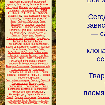
Выродки
,
Высоцкий
,
Высоцкий-
цитата
,
Выставка
,
Высшая Власть
,
Выходной
,
Вышнеградский
,
Вьетнам
,
Вюнючка
,
Вяземский
,
ГБ
,
ГМИИ
,
ГНУСЬ
,
ГПУ
,
ГРУ
,
ГТО
,
Габриэль
,
Сего
Гагарин
,
Газ
,
Газа
,
Газдаров
,
Газета
,
Газета.Ру
,
Газовки
,
Газпром
,
Гай
Фокс
,
Гайдар
,
Гайдпарк
,
Гала
,
завис
Галабурда
,
Галерея
,
Галерея
Красавиц
,
Галерея красавиц
,
Галилей
,
Галичина
,
Галковский
,
— с
ГалковскийХ
,
Галлен-Каллела
,
Галоши
,
Гамадрил
,
Гамбург
,
Ганапольский
,
Ганнибал
,
Гарабурда
,
Гарвард
,
Гарварл
,
Гарем
,
Гарибальди
,
Гарин-Михайловский
,
Гарленд
,
Гармония
,
Гастон
,
Гафуров
,
клон
Гаше
,
Гашек
,
Гвардия
,
ГеБе
,
ГеБеШник
,
ГеБешник
,
ГеБешники
,
Геббельс
,
Гегель
,
Геенна
,
Геи
,
Гей
,
ос
Гейбл
,
Гейне
,
Гейтс
,
Геленджик
,
Гельвеций
,
Гельфанд
,
Гемания
,
Гендерный
,
Гендиректор
,
Генерал
,
Генерал-Полковник
,
Генерал-аншеф
,
Генералиссимус
,
Генералы
,
Генеральная Линия
,
Гений
,
Геном
,
Твар
Геноцид
,
Генриетта Гиршман
,
Генрих
,
Генсек
,
География
,
ГеографияИмперия
,
Георг V
,
Георг VI
,
Георгиевская
,
Гепард
,
Герб
,
Герберштейн
,
Гергиевская
,
Геринг
,
Германец
,
Германия
,
Германский
племя
импрессионизм
,
Германцы
,
Гермафродит
,
Герника
,
Геродот
,
Герой
,
Герцен
,
Герцогиня
,
Гершаник
,
Герымский
,
Гесс
,
Гессен
,
Гестапо
,
Гетерка
,
Гетеросексуалки
,
Гетеры
,