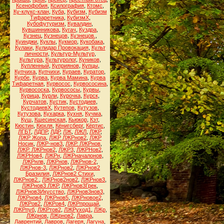
Ксенофобия
,
Ксилография
,
Ктомс
,
Ку-клукс-клан
,
Куба
,
Кубизм
,
Кубизм
Тифаретника
,
КубизмХ
,
Кубофутуризм
,
Кувалдин
,
Кувшинникова
,
Кугач
,
Куздра
,
Кузнец
,
Кузнецов
,
Кузнецов.
,
Куинджи
,
Куклы
,
Кукмор
,
Кукобака
,
Кулаки
,
Кулидар Провокация
,
Культ
личности
,
Культур-Мультур
,
Культура
,
Культуролог
,
Куников
,
Купленный
,
Куприянов
,
Купцы
,
Купчиха
,
Купчихи
,
Кураев
,
Куратор
,
Курбе
,
Курва
,
Курва Мамина
,
Курва
Тифаретная
,
Курвосос
,
Курвососина
,
Курвососка
,
Курвососы
,
Курвы
,
Курица
,
Курли
,
Курочка
,
Курск
,
Курчатов
,
Кустик
,
Кустодиев
,
КустодиевХ
,
Кутепов
,
Кутузов
,
Кутузова
,
Кухарка
,
Кухня
,
Кучма
,
Куш
,
Кшесинская
,
Кьюкор
,
Кэт
,
Кюстин
,
Кюхля
,
Кёнигсберг
,
Кёртис
,
ЛГБТ
,
ЛДПР
,
ЛДР
,
ЛЖ
,
ЛЖЛ
,
ЛЖР
,
ЛЖР Жопа
,
ЛЖР ЛЖРнов2
,
ЛЖР
Носик
,
ЛЖР-нов3
,
ЛЖР. ЛЖРнов
,
ЛЖР. ЛЖРнов2
,
ЛЖР3
,
ЛЖРНов2
,
ЛЖРНов4
,
ЛЖРн
,
ЛЖРначалонов
,
ЛЖРнлв
,
ЛЖРнов
,
ЛЖРнов-2
,
ЛЖРнов-3
,
ЛЖРнов2
,
ЛЖРнов2
Бразилия
,
ЛЖРнов2 Стихи
,
ЛЖРнов2.
,
ЛЖРнов2нов2
,
ЛЖРнов3
,
ЛЖРнов3 ЛЖР
,
ЛЖРнов3Грек
,
ЛЖРнов3Икусство
,
ЛЖРнов3нов3
,
ЛЖРнов4
,
ЛЖРнов5
,
ЛЖРновое2
,
ЛЖРов2
,
ЛЖРов4
,
ЛЖРпрощай
,
ЛЖРпуб
,
ЛЖРтов2
,
ЛЖРуход1
,
ЛЖр
,
ЛЖрнов
,
ЛЖрнов2
,
Лавра
,
Лаврентий
,
Лавров
,
Лагеря
,
Лагуна
,