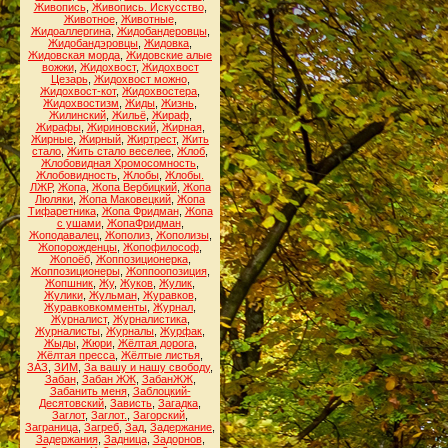
Живопись
,
Живопись. Искусство
,
Животное
,
Животные
,
Жидоаллергина
,
Жидобандеровцы
,
Жидобандэровцы
,
Жидовка
,
Жидовская морда
,
Жидовские алые
вожжи
,
Жидохвост
,
Жидохвост
Цезарь
,
Жидохвост можно
,
Жидохвост-кот
,
Жидохвостера
,
Жидохвостизм
,
Жиды
,
Жизнь
,
Жилинский
,
Жильё
,
Жираф
,
Жирафы
,
Жириновский
,
Жирная
,
Жирные
,
Жирный
,
Жиртрест
,
Жить
стало
,
Жить стало веселее
,
Жлоб
,
Жлобовидная Хромосомность
,
Жлобовидность
,
Жлобы
,
Жлобы.
ЛЖР
,
Жопа
,
Жопа Вербицкий
,
Жопа
Люляки
,
Жопа Маковецкий
,
Жопа
Тифаретника
,
Жопа Фридман
,
Жопа
с ушами
,
ЖопаФридман
,
Жоподавалец
,
Жополиз
,
Жополизы
,
Жопорожденцы
,
Жопофилософ
,
Жопоёб
,
Жоппозиционерка
,
Жоппозиционеры
,
Жоппоопозиция
,
Жопшник
,
Жу
,
Жуков
,
Жулик
,
Жулики
,
Жульман
,
Журавков
,
Журавковкомменты
,
Журнал
,
Журналист
,
Журналистика
,
Журналисты
,
Журналы
,
Журфак
,
Жыды
,
Жюри
,
Жёлтая дорога
,
Жёлтая пресса
,
Жёлтые листья
,
ЗАЗ
,
ЗИМ
,
За вашу и нашу свободу
,
Забан
,
Забан ЖЖ
,
ЗабанЖЖ
,
Забанить меня
,
Заблоцкий-
Десятовский
,
Зависть
,
Загадка
,
Заглот
,
Заглот.
,
Загорский
,
Заграница
,
Загреб
,
Зад
,
Задержание
,
Задержания
,
Задница
,
Задорнов
,