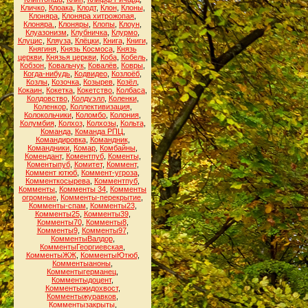
Кличко
,
Клоака
,
Клодт
,
Клон
,
Клоны
,
Клоняра
,
Клоняра хитрожопая
,
Клоняра.
,
Клоняры
,
Клопы
,
Клоун
,
Клуазонизм
,
Клубничка
,
Клурмо
,
Клуцис
,
Кляуза
,
Клёцки
,
Книга
,
Книги
,
Княгиня
,
Князь Космоса
,
Князь
церкви
,
Князья церкви
,
Коба
,
Кобель
,
Кобзон
,
Ковальчук
,
Ковалёв
,
Ковры
,
Когда-нибудь
,
Кодвидео
,
Козлоёб
,
Козлы
,
Козочка
,
Козырев
,
Козёл
,
Кокаин
,
Кокетка
,
Кокетство
,
Колбаса
,
Колдовство
,
Колдуэлл
,
Коленки
,
Коленкор
,
Коллективизация
,
Колокольчики
,
Коломбо
,
Колония
,
Колумбия
,
Колхоз
,
Колхозы
,
Кольта
,
Команда
,
Команда РПЦ
,
Командировка
,
Командник
,
Командники
,
Комар
,
Комбайны
,
Комендант
,
Коментпуб
,
Коменты
,
Коментыпуб
,
Комитет
,
Коммент
,
Коммент ютюб
,
Коммент-угроза
,
Комменткосырева
,
Комментпуб
,
Комменты
,
Комменты 34
,
Комменты
огромные
,
Комменты-перекрытие
,
Комменты-спам
,
Комменты23
,
Комменты25
,
Комменты39
,
Комменты70
,
Комменты8
,
Комменты9
,
Комменты97
,
КомментыВалдор
,
КомментыГеоргиевская
,
КомментыЖЖ
,
КомментыЮтюб
,
Комментыаноны
,
Комментыгерманец
,
Комментыдоцент
,
Комментыжидохвост
,
Комментыжуравков
,
Комментызакрыты
,