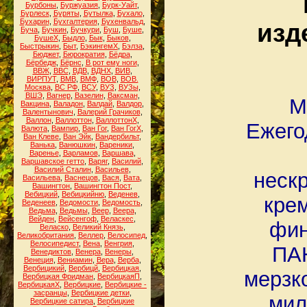
Бурбоны
,
Буржуазия
,
Бурк-Уайт
,
Бурлеск
,
Буряты
,
Бутылка
,
Бухало
,
Бухарин
,
Бухгалтерия
,
Бухенвальд
,
изд
Буча
,
Бучкин
,
Бучкури
,
Буш
,
Буше
,
БушеХ
,
Быдло
,
Бык
,
Быков
,
Быстрыкин
,
Быт
,
БэкингемХ
,
Бэлза
,
Бюджет
,
Бюрократия
,
Бёдра
,
Бёрбедж
,
Бёрнс
,
В рот ему ноги
,
ВВЖ
,
ВВС
,
ВДВ
,
ВДНХ
,
ВИВ
,
ВИРПУТ
,
ВМВ
,
ВМФ
,
ВОВ
,
ВОВ.
Москва
,
ВС РФ
,
ВСУ
,
ВУЗ
,
ВУЗы
,
ВШЭ
,
Вагнер
,
Вазелин
,
Ваксман
,
М
Вакцина
,
Валадон
,
Валдай
,
Валдор
,
Валентынович
,
Валерий Грачиков
,
Валлон
,
Валлоттон
,
ВаллоттонХ
,
Ежего
Валюта
,
Вампир
,
Ван Гог
,
Ван ГогХ
,
Ван Клеве
,
Ван Эйк
,
Вандербильт
,
Ванька
,
Ванюшкин
,
Вареники
,
Варенье
,
Варламов
,
Варшава
,
Варшавское гетто
,
Варяг
,
Василий
,
Василий Сталин
,
Васильев
,
неск
Васильева
,
Васнецов
,
Вася
,
Вата
,
Вашингтон
,
Вашингтон Пост
,
Вебицкий
,
Вебицкийню
,
Веденев
,
крем
Веденеев
,
Ведомости
,
Ведомость
,
Ведьма
,
Ведьмы
,
Веер
,
Веера
,
Вейден
,
Вейсенгоф
,
Веласкес
,
фин
Веласко
,
Великий Князь
,
Великобритания
,
Веллер
,
Велосипед
,
Велосипедист
,
Вена
,
Венгрия
,
ПА
Венедиктов
,
Венера
,
Венеры
,
Венеция
,
Вениамин
,
Вера
,
Верба
,
Вербицикий
,
Вербицй
,
Вербицкая
,
мерзк
Вербицкая Фридман
,
ВербицкаяП
,
ВербицкаяХ
,
Вербицкие
,
Вербицкие -
засранцы
,
Вербицкие детки
,
мил
Вербицкие сатира
,
Вербицкие