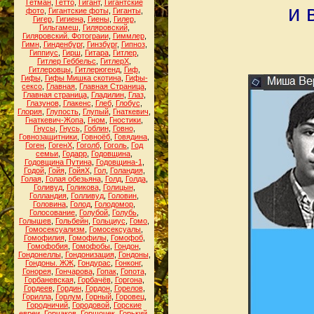
Гетман
,
Гетто
,
Гигант
,
Гигантские
и 
фото
,
Гигантские фоты
,
Гиганты
,
Гигер
,
Гигиена
,
Гиены
,
Гилер
,
Гильгамеш
,
Гиляровский
,
Гиляровский. Фотограии
,
Гиммлер
,
Гимн
,
Гинденбург
,
Гинзбург
,
Гипноз
,
Гиппиус
,
Гирш
,
Гитара
,
Гитлер
,
Гитлер Геббельс
,
ГитлерХ
,
Гитлеровцы
,
Гитлерюгенд
,
Гиф
,
Гифы
,
Гифы Мишка скотина
,
Гифы-
сексо
,
Главная
,
Главная Страница
,
Главная страница
,
Гладилин
,
Глаз
,
Глазунов
,
Глакенс
,
Глеб
,
Глобус
,
Глория
,
Глупость
,
Глупый
,
Гнаткевич
,
Гнаткевич-Жопа
,
Гном
,
Гностики
,
Гнусы
,
Гнусь
,
Гоблин
,
Говно
,
Говнозащитники
,
Говноёб
,
Говядина
,
Гоген
,
ГогенХ
,
Гоголб
,
Гоголь
,
Год
семьи
,
Годарр
,
Годовщина
,
Годовщина Путина
,
Годовщина-1
,
Годой
,
Гойя
,
ГойяХ
,
Гол
,
Голандия
,
Голая
,
Голая обезьяна
,
Голд
,
Голда
,
Голивуд
,
Голикова
,
Голицын
,
Голландия
,
Голливуд
,
Головин
,
Головина
,
Голод
,
Голодомор
,
Голосование
,
Голубой
,
Голубь
,
Голышев
,
Гольбейн
,
Гольциус
,
Гомо
,
Гомосексуализм
,
Гомосексуалы
,
Гомофилия
,
Гомофилы
,
Гомофоб
,
Гомофобия
,
Гомофобы
,
Гондон
,
Гондонеллы
,
Гондонизация
,
Гондоны
,
Гондоны. ЖЖ
,
Гондурас
,
Гонконг
,
Гонорея
,
Гончарова
,
Гопак
,
Гопота
,
Горбаневская
,
Горбачёв
,
Горгона
,
Гордеев
,
Гордин
,
Гордон
,
Горелов
,
Горилла
,
Горлум
,
Горный
,
Горовец
,
Городничий
,
Городовой
,
Горские
евреи
,
Горчаков
,
Горшочек
,
Горький
,