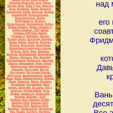
над 
Внешняя Монголия
,
Внук
,
Внуки
,
Внучки
,
Вова
,
Вова Путин
,
Вовочка
,
Вода
,
Водевиль
,
Водка
,
Водород
,
Водородная бомба
,
Водочка
,
Водяра
,
Воеводский
,
Военачальники
,
Военнопленные
,
Вождь
,
его
Возбудимость
,
Возврат
,
Вознесенский
,
Возрождение
,
Война
,
Война Украины
,
Война Украины-2
,
соав
Война Украины. ЛЖР
,
Война
Украины.ЛЖРнов3
,
Война-
Украины-3
,
Войнович
,
Вокзал
,
Фридм
Воланд
,
Волга
,
Волгоград
,
Волдерс
,
Волки
,
Волны
,
Вологда
,
Володин
,
Волосы
,
Волочкова
,
Волшебник
,
Волшебник Изумрудного города
,
Вольтер
,
Воля
,
Вонь
,
Вонючка
,
Вонючки
,
Воображение
,
Вооружение
,
кот
Вопрос
,
Вопросы
,
Вор
,
Воробей
,
Воробьянинов
,
Воровство
,
Воронеж
,
Ворота
,
Ворошилов
,
Воры
,
Ворьё
,
Дав
Воскресенье
,
Воспоминания о
прошлом
,
Восстание
,
Восток
,
Востоковед
,
Восточная Европа
,
к
Восточное
,
Воцерковление
,
Вошак
,
Воши
,
Вошь. Мишка скотина
,
Вперде
,
Враги
,
Врангель
,
Врачи
,
Врубель
,
Вселенная
,
Вселеннная
,
Всех
банить
,
Всортире
,
Всхлипы
,
Всё с
заглотом
,
Вторая армия
,
Вузы
,
Вань
Вулкан
,
Вшивости
,
Выбегалло
,
Выборы
,
Выборы - 2018
,
Выборы-2018
,
Выборы-2018Ю
,
десят
Выборы-2020
,
Выборы-2021
,
Выборы-2023
,
Выборы-2024
,
Выборы1
,
Выборы2024
,
Выгребная
Все 
яма
,
Выдра
,
Выебать
,
Выпивка
,