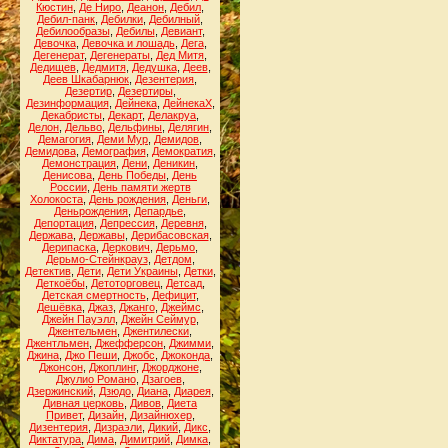
Кюстин
,
Де Ниро
,
Деанон
,
Дебил
,
Дебил-панк
,
Дебилки
,
Дебилный
,
Дебилообразы
,
Дебилы
,
Девиант
,
Девочка
,
Девочка и лошадь
,
Дега
,
Дегенерат
,
Дегенераты
,
Дед Митя
,
Дедищев
,
Дедмитя
,
Дедушка
,
Деев
,
Деев Шкабарнюк
,
Дезентерия
,
Дезертир
,
Дезертиры
,
Дезинформация
,
Дейнека
,
ДейнекаХ
,
Декабристы
,
Декарт
,
Делакруа
,
Делон
,
Дельво
,
Дельфины
,
Делягин
,
Демагогия
,
Деми Мур
,
Демидов
,
Демидова
,
Демография
,
Демократия
,
Демонстрация
,
Дени
,
Деникин
,
Денисова
,
День Победы
,
День
России
,
День памяти жертв
Холокоста
,
День рождения
,
Деньги
,
Деньрождения
,
Депардье
,
Депортация
,
Депрессия
,
Деревня
,
Держава
,
Державы
,
Дерибасовская
,
Дерипаска
,
Деркович
,
Дерьмо
,
Дерьмо-Стейнкрауз
,
Детдом
,
Детектив
,
Дети
,
Дети Украины
,
Детки
,
Деткоёбы
,
Детоторговец
,
Детсад
,
Детская смертность
,
Дефицит
,
Дешёвка
,
Джаз
,
Джанго
,
Джеймс
,
Джейн Пауэлл
,
Джейн Сеймур
,
Джентельмен
,
Джентилески
,
Джентльмен
,
Джефферсон
,
Джимми
,
Джина
,
Джо Пеши
,
Джобс
,
Джоконда
,
Джонсон
,
Джоплинг
,
Джорджоне
,
Джулио Романо
,
Дзагоев
,
Дзержинский
,
Дзюдо
,
Диана
,
Диарея
,
Дивная церковь
,
Дивов
,
Диета
Привет
,
Дизайн
,
Дизайнюхер
,
Дизентерия
,
Дизраэли
,
Дикий
,
Дикс
,
Диктатура
,
Дима
,
Димитрий
,
Димка
,