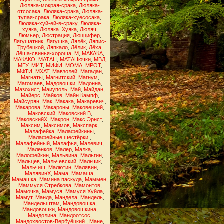
Люляка-мокрая-срака
,
Люляка-
отсосака
,
Люляка-срака
,
Люляка-
тупая-срака
,
Люляка-хуесосака
,
Люляка-хуй-ей-в-сраку
,
Люляка-
хуяка
,
Люляка=Хуяка
,
Люляч
,
Люмьер
,
Люстрация
,
Люццифер
,
Лягушатник
,
Лягушка
,
Лялёк
,
Ляпис-
Трубецкой
,
Ляпкало
,
Лёлик
,
Лёха
,
Лёша-свинья-хороша
,
М
,
МАКАКА
,
МАКАКО
,
МАТАН
,
МАТАНючки
,
МВД
,
МГУ
,
МИТ
,
МИФИ
,
МОМА
,
МРОТ
,
МФТИ
,
МХАТ
,
Мавзолей
,
Магадан
,
Магнаты
,
Магнитский
,
Магнум
,
Магомаев
,
Мадовошки
,
Мадонна
,
Мазохист
,
Маиуполь
,
Май
,
Майдан
,
Майерс
,
Майков
,
Майн Кампф
,
Майсурян
,
Мак
,
Макака
,
Макаревич
,
Макарова
,
Макароны
,
Маковецкий
,
Маковский
,
Маковский В
,
МаковскийХ
,
Макрон
,
Макс Эрнст
,
Максим
,
Максимов
,
Макспарк
,
Малафейка
,
Малафейкины
,
Малафейные шестёрки.
,
Малафейный
,
Малафья
,
Малевич
,
Маленков
,
Малер
,
Малка
,
Малофейкин
,
Мальвина
,
Мальгин
,
Мальцев
,
Мальчевский
,
Мальчик
,
Мальчиш
,
Малютин
,
Малявин
,
МалявинХ
,
Мама
,
Мамаша
,
Мамашка
,
Мамина паскуда
,
Маммен
,
Маммуся Стребкова
,
Мамонтов
,
Мамочка
,
Мамуся
,
Мамуся Хуйла
,
Мамут
,
Манда
,
Мандела
,
Мандель
,
Мандельштам
,
Мандовошка
,
Мандовошки
,
Мандовошкина
,
Мандолина
,
Мандоотсос
,
Мандохвостов-Вербуёцкий.
,
Мане
,