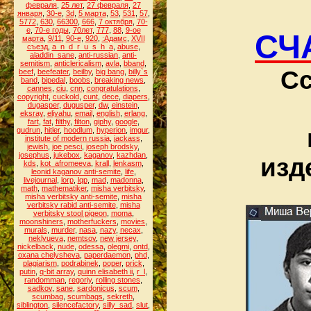
февраля
,
25 лет
,
27 февраля
,
27
января
,
30-е
,
3d
,
5 марта
,
53
,
531
,
57
,
5772
,
630
,
66300
,
666
,
7 октября
,
70-
е
,
70-е годы
,
70лет
,
777
,
88
,
9-ое
СЧ
марта
,
9/11
,
90-е
,
920
,
:Адамс
,
XVII
съезд
,
a_n_d_r_u_s_h_a
,
abuse
,
aladdin_sane
,
anti-russian
,
anti-
semitism
,
anticlericalism
,
avla
,
bband
,
Сс
beef
,
beefeater
,
beilby
,
big bang
,
billy`s
band
,
bipedal
,
boobs
,
breaking news
,
cannes
,
ciu
,
cnn
,
congratulations
,
copyright
,
cuckold
,
cunt
,
dece
,
diapers
,
dugasper
,
dugusper
,
dw
,
einstein
,
eksray
,
eliyahu
,
email
,
english
,
erlang
,
fart
,
fat
,
filthy
,
filton
,
giphy
,
google
,
gudrun
,
hitler
,
hoodlum
,
hyperion
,
imgur
,
institute of modern russia
,
jackass
,
jewish
,
joe pesci
,
joseph brodsky
,
josephus
,
jukebox
,
kaganov
,
kazhdan
,
изд
kds
,
kot_afromeeva
,
krall
,
lenkasm
,
leonid kaganov anti-semite
,
life
,
livejournal
,
lorp
,
lqp
,
mad
,
madonna
,
math
,
mathematiker
,
misha verbitsky
,
misha verbitsky anti-semite
,
misha
verbitsky rabid anti-semite
,
misha
verbitsky stool pigeon
,
moma
,
moonshiners
,
motherfuckers
,
movies
,
murals
,
murder
,
nasa
,
nazy
,
necax
,
neklyueva
,
nemtsov
,
new jersey
,
nickelback
,
nude
,
odessa
,
olegmi
,
ontd
,
oxana chelysheva
,
paperdaemon
,
phd
,
plagiarism
,
podrabinek
,
poper
,
prick
,
putin
,
q-bit array
,
quinn elisabeth ii
,
r_l
,
randomman
,
regoriy
,
rolling stones
,
sadkov
,
sane
,
sardonicus
,
scum
,
scumbag
,
scumbags
,
sekreth
,
siblington
,
silencefactory
,
silly_sad
,
slut
,