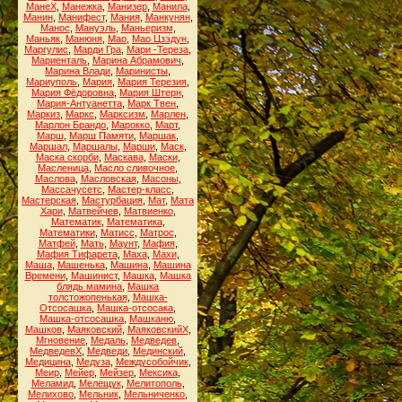
МанеХ
,
Манежка
,
Манизер
,
Манила
,
Манин
,
Манифест
,
Мания
,
Манкунян
,
Манос
,
Мануэль
,
Маньеризм
,
Маньяк
,
Манюня
,
Мао
,
Мао Цзэдун
,
Маргулис
,
Марди Гра
,
Мари -Тереза
,
Мариенталь
,
Марина Абрамович
,
Марина Влади
,
Маринисты
,
Мариуполь
,
Мария
,
Мария Терезия
,
Мария Фёдоровна
,
Мария Штерн
,
Мария-Антуанетта
,
Марк Твен
,
Маркиз
,
Маркс
,
Марксизм
,
Марлен
,
Марлон Брандо
,
Марокко
,
Март
,
Марш
,
Марш Памяти
,
Маршак
,
Маршал
,
Маршалы
,
Марши
,
Маск
,
Маска скорби
,
Маскава
,
Маски
,
Масленица
,
Масло сливочное
,
Маслова
,
Масловская
,
Масоны
,
Массачусетс
,
Мастер-класс
,
Мастерская
,
Мастурбация
,
Мат
,
Мата
Хари
,
Матвейчев
,
Матвиенко
,
Математик
,
Математика
,
Математики
,
Матисс
,
Матрос
,
Матфей
,
Мать
,
Маунт
,
Мафия
,
Мафия Тифарета
,
Маха
,
Махи
,
Маша
,
Машенька
,
Машина
,
Машина
Времени
,
Машинист
,
Машка
,
Машка
блядь мамина
,
Машка
толстожопенькая
,
Машка-
Отсосашка
,
Машка-отсосака
,
Машка-отсосашка
,
Машканю
,
Машков
,
Маяковский
,
МаяковскийХ
,
Мгновение
,
Медаль
,
Медведев
,
МедведевХ
,
Медведи
,
Мединский
,
Медицина
,
Медуза
,
Междусобойчик
,
Меир
,
Мейер
,
Мейзер
,
Мексика
,
Меламид
,
Мелещук
,
Мелитополь
,
Мелихово
,
Мельник
,
Мельниченко
,