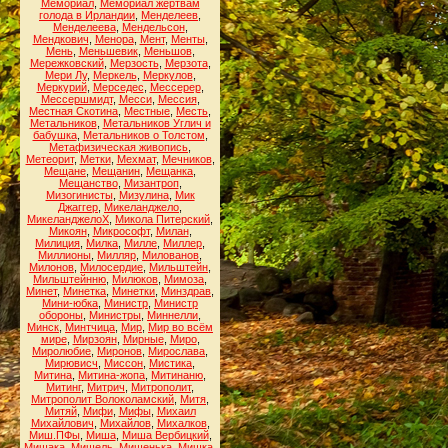
Мемориал
,
Мемориал жертвам
голода в Ирландии
,
Менделеев
,
Менделеева
,
Мендельсон
,
Мендкович
,
Менора
,
Мент
,
Менты
,
Мень
,
Меньшевик
,
Меньшов
,
Мережковский
,
Мерзость
,
Мерзота
,
Мери Лу
,
Меркель
,
Меркулов
,
Меркурий
,
Мерседес
,
Мессерер
,
Мессершмидт
,
Месси
,
Мессия
,
Местная Скотина
,
Местные
,
Месть
,
Метальников
,
Метальников Углич и
бабушка
,
Метальников о Толстом
,
Метафизическая живопись
,
Метеорит
,
Метки
,
Мехмат
,
Мечников
,
Мещане
,
Мещанин
,
Мещанка
,
Мещанство
,
Мизантроп
,
Мизогинисты
,
Мизулина
,
Мик
Джаггер
,
Микеланджело
,
МикеланджелоХ
,
Микола Питерский
,
Микоян
,
Микрософт
,
Милан
,
Милиция
,
Милка
,
Милле
,
Миллер
,
Миллионы
,
Милляр
,
Милованов
,
Милонов
,
Милосердие
,
Мильштейн
,
Мильштейнню
,
Милюков
,
Мимоза
,
Минет
,
Минетка
,
Минетки
,
Минздрав
,
Мини-юбка
,
Министр
,
Министр
обороны
,
Министры
,
Миннелли
,
Минск
,
Минтчица
,
Мир
,
Мир во всём
мире
,
Мирзоян
,
Мирные
,
Миро
,
Миролюбие
,
Миронов
,
Мирослава
,
Мирювисч
,
Миссон
,
Мистика
,
Митина
,
Митина-жопа
,
Митинаню
,
Митинг
,
Митрич
,
Митрополит
,
Митрополит Волоколамский
,
Митя
,
Митяй
,
Мифи
,
Мифы
,
Михаил
Михайлович
,
Михайлов
,
Михалков
,
Миш.ПФы
,
Миша
,
Миша Вербицкий
,
Мишака
,
Мишель
,
Мишенька
,
Мишка
,