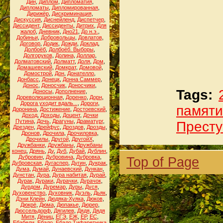
Дин
,
Диплом
,
Дипломатия
,
Дипломаты
,
Дипломированная
,
Дирижёр
,
Дискриминация
,
Дискуссия
,
Диснейленд
,
Диспетчер
,
Диссидент
,
Диссиденты
,
Дитрих
,
Для
жалоб
,
Дневник
,
Дно21
,
До н.э.
,
Добиньи
,
Добровольцы
,
Довлатов
,
Договор
,
Додик
,
Дожди
,
Доклад
,
Долбоёб
,
Долбоёб. Выборы
,
Долгоруков
,
Долина
,
Доллар
,
Долматовский
,
Долматт
,
Доля
,
Дом
,
Домашевский
,
Домкрат
,
Домовой
,
Домострой
,
Дон
,
Донателло
,
Донбасс
,
Донецк
,
Донна Саммер
,
Донос
,
Доносчик
,
Доносчики
,
Tags:
Доносы
,
Дополнение
,
Дореволюционная
,
Доренко
,
Дорн
,
Дорога уходит вдаль...
,
Дороги
,
памяти
Доронина
,
Достижение
,
Достоевский
,
Доход
,
Доходы
,
Доцент
,
Дочки
Путина
,
Дочь
,
Драгуны
,
Драматург
,
Престу
Дрезден
,
Дрейфус
,
Дроздов
,
Дрозды
,
Дронов
,
Дрочила
,
Дрочиловка
,
Дрочилы
,
Другой
,
ДругойХ
,
Дружбанки
,
Дружбаны
,
Дружбаны
конец
,
Дрянь
,
Ду
,
Дуб
,
Дубай
,
Дублин
,
Дубровин
,
Дубровина
,
Дубровка
,
Top of Page
Дубровская
,
Дугаспер
,
Дугин
,
Дукрак
,
Дума
,
Думай
,
Дунаевский
,
Дункан
,
Дунстан
,
Дура
,
Дура набитая
,
Дурай
,
Дурак
,
Дураки
,
Дурачки
,
Дурачок
,
Дурдом
,
Дуремар
,
Дуры
,
Дуся
,
Духовенство
,
Духовник
,
Дуэль
,
Дьяк
,
Дэни Клейн
,
Дюдяка-Хуяка
,
Дюков
,
Дюкрё
,
Дюма
,
Дюпакье
,
Дюрер
,
Дюссельдорф
,
Дягилев
,
Дядя
,
Дядя
Митя
,
Дёниц
,
ЕГЭ
,
ЕЖ
,
ЕР
,
ЕС
,
Ебабели
,
Ебало
,
Ебало Тифаретника