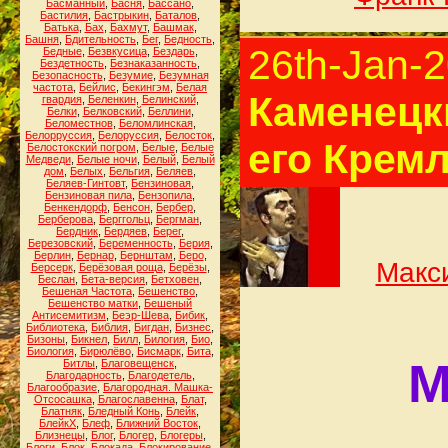
Басманный
,
Басня
,
Бассано
,
Бастилия
,
Бастрыкин
,
Баталов
,
Батька
,
Бах
,
Бахмут
,
Башмак
,
Башня
,
Бдительность
,
Бег
,
Бедность
,
26th-Jan-
Бедные
,
Безвкусица
,
Бездарь
,
Бездетность
,
Безнаказанность
,
Безопасность
,
Безумие
,
Безумная
частота
,
Бейлис
,
Бекингэм
,
Белая
Каменецки
гвардия
,
Беленкин
,
Белинский
,
Белки
,
Белковский
,
Беллини
,
Беломестнов
,
Беломлинская
,
Белорруссия
,
Белоруссия
,
Белосток
,
его Крем
Белостокский погром
,
Белые
,
Белые
Медведи
,
Белые ночи
,
Белый
,
Белый
дом
,
Белых
,
Бельгия
,
Беляев
,
Беляев-Гинтовт
,
Бензиновая
,
Бензиновая пила
,
Бензопила
,
Бенкендорф
,
Бенсон
,
Бербер
,
Берберова
,
Берггольц
,
Бергман
,
Бердник
,
Бердяев
,
Берег
,
Березовский
,
Беременность
,
Берия
,
Берлин
,
Бернар
,
Бернштам
,
Беро
,
Макси
Берсерк
,
Берёзовая роща
,
Берёзы
,
Беслан
,
Бета-версия
,
Бетховен
,
Бешеная Частота
,
Бешенство
,
Бешенство матки
,
Бешеный
Антисемитизм
,
Беэр-Шева
,
Бибик
,
Библиотека
,
Библия
,
Бигдан
,
Бизнес
,
Бизоны
,
Бикнел
,
Билл
,
Билогия
,
Био
,
Биология
,
Бирюлёво
,
Бисмарк
,
Бита
,
М
Битлы
,
Благовещенск
,
Благодарность
,
Благодетель
,
Благообразие
,
Благородная. Машка-
Отсосашка
,
Благославенна
,
Блат
,
Блатняк
,
Бледный Конь
,
Блейк
,
БлейкХ
,
Блеф
,
Ближний Восток
,
Близнецы
,
Блог
,
Блогер
,
Блогеры
,
Блоги
,
Блок
,
Блокада
,
Блокирование
,