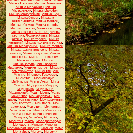
Мишка Вазелин
,
Мишка Вазелинов
,
Мишка Малаейкин
,
Мишка
Малафейкин
,
Мишка Малофей
,
Мишка Малофейкин
,
Мишка Педы
,
Мишка болван
,
Мишка и
антисемитизм
,
Мишка монтаж
,
Мишка обо мне
,
Мишка педофил
,
Мишка плакатки
,
Мишка скотина
,
Мишка скотина местная
,
Мишка
скотина. Люляка-Хуяка
,
Мишка
сктина
,
Мишка таракан
,
Мишка
уязвимый
,
Мишка чкотина местная
,
Мишка-Малафейкин
,
Мишка-Монтаж
,
Мишка-админ-подлость
,
Мишка-
жопоёб
,
Мишка-педофил
,
Мишка-
портретка
,
Мишка-с-приветом
,
Мишка-скотина
,
Мишка.
,
МишкаЗалупа
,
Мишказалупа
,
Мишканю
,
Мишкин портрет
,
Мишкино
самоубийство
,
Мишустин
,
Мне
,
Мнение
,
Мнение о Гафурове
,
Многочлен
,
Мобилизация
,
Мобильник
,
Моген-Дувид
,
Мода
,
Модель
,
Модератор
,
Модерн
,
Модернизм
,
Модильяни
,
МодильяниХ
,
Моды
,
Мозги
,
Мозерт
,
Мои Ютюб
,
Мои афоризмы
,
Мои
гифы
,
Мои картинки
,
Мои комменты
,
Мои портреты
,
Мои посты
,
Мои
рассказы
,
Мои стихи
,
Мои фоты
,
Моикомменты
,
Моиню
,
Моипосты
,
Мой дневник
,
Мойша
,
Мокрица
,
Молдова
,
Молебен
,
Молитва
,
Молитвы
,
Молли
,
Молодаягвардия
,
Молодость
,
Молоко
,
Молотов
,
Молчаливая Фабрика
,
Мольер
,
Мома
,
Мона Лиза
,
Монако
,
Монархи
,