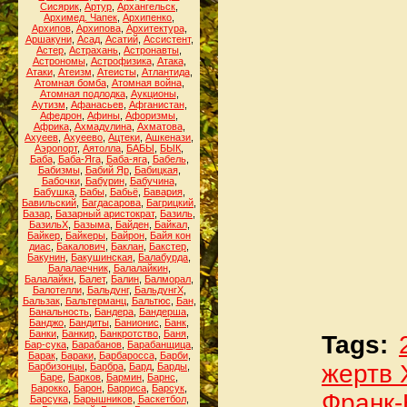
Сисярик
,
Артур
,
Архангельск
,
Архимед. Чапек
,
Архипенко
,
Архипов
,
Архипова
,
Архитектура
,
Аршакуни
,
Асад
,
Асатий
,
Ассистент
,
Астер
,
Астрахань
,
Астронавты
,
Астрономы
,
Астрофизика
,
Атака
,
Атаки
,
Атеизм
,
Атеисты
,
Атлантида
,
Атомная бомба
,
Атомная война
,
Атомная подлодка
,
Аукционы
,
Аутизм
,
Афанасьев
,
Афганистан
,
Афедрон
,
Афины
,
Афоризмы
,
Африка
,
Ахмадулина
,
Ахматова
,
Ахуеев
,
Ахуеево
,
Ацтеки
,
Ашкенази
,
Аэропорт
,
Аятолла
,
БАБЫ
,
БЫК
,
Баба
,
Баба-Яга
,
Баба-яга
,
Бабель
,
Бабизмы
,
Бабий Яр
,
Бабицкая
,
Бабочки
,
Бабурин
,
Бабучина
,
Бабушка
,
Бабы
,
Бабьё
,
Бавария
,
Бавильский
,
Багдасарова
,
Багрицкий
,
Базар
,
Базарный аристократ
,
Базиль
,
БазильХ
,
Базыма
,
Байден
,
Байкал
,
Байкер
,
Байкеры
,
Байрон
,
Байя кон
диас
,
Бакалович
,
Баклан
,
Бакстер
,
Бакунин
,
Бакушинская
,
Балабурда
,
Балалаечник
,
Балалайкин
,
Балалайкн
,
Балет
,
Балин
,
Балморал
,
Балотелли
,
Бальдунг
,
БальдунгХ
,
Бальзак
,
Бальтерманц
,
Бальтюс
,
Бан
,
Банальность
,
Бандера
,
Бандерша
,
Банджо
,
Бандиты
,
Банионис
,
Банк
,
Банки
,
Банкир
,
Банкротство
,
Баня
,
Tags:
Бар-сука
,
Барабанов
,
Барабанщица
,
Барак
,
Бараки
,
Барбаросса
,
Барби
,
жертв 
Барбизонцы
,
Барбра
,
Бард
,
Барды
,
Баре
,
Барков
,
Бармин
,
Барнс
,
Барокко
,
Барон
,
Барриса
,
Барсук
,
Франк-
Барсука
,
Барышников
,
Баскетбол
,