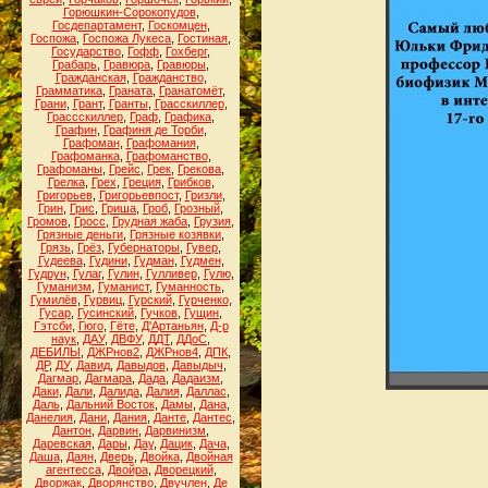
Горюшкин-Сорокопудов
,
Госдепартамент
,
Госкомцен
,
Госпожа
,
Госпожа Лукеса
,
Гостиная
,
Государство
,
Гофф
,
Гохберг
,
Грабарь
,
Гравюра
,
Гравюры
,
Гражданская
,
Гражданство
,
Грамматика
,
Граната
,
Гранатомёт
,
Грани
,
Грант
,
Гранты
,
Грасскиллер
,
Грассскиллер
,
Граф
,
Графика
,
Графин
,
Графиня де Торби
,
Графоман
,
Графомания
,
Графоманка
,
Графоманство
,
Графоманы
,
Грейс
,
Грек
,
Грекова
,
Грелка
,
Грех
,
Греция
,
Грибков
,
Григорьев
,
Григорьевпост
,
Гризли
,
Грин
,
Грис
,
Гриша
,
Гроб
,
Грозный
,
Громов
,
Гросс
,
Грудная жаба
,
Грузия
,
Грязные деньги
,
Грязные козявки
,
Грязь
,
Грёз
,
Губернаторы
,
Гувер
,
Гудеева
,
Гудини
,
Гудман
,
Гудмен
,
Гудрун
,
Гулаг
,
Гулин
,
Гулливер
,
Гулю
,
Гуманизм
,
Гуманист
,
Гуманность
,
Гумилёв
,
Гурвиц
,
Гурский
,
Гурченко
,
Гусар
,
Гусинский
,
Гучков
,
Гущин
,
Гэтсби
,
Гюго
,
Гёте
,
Д'Артаньян
,
Д-р
наук
,
ДАУ
,
ДВФУ
,
ДДТ
,
ДДоС
,
ДЕБИЛЫ
,
ДЖРнов2
,
ДЖРнов4
,
ДПК
,
ДР
,
ДУ
,
Давид
,
Давыдов
,
Давыдыч
,
Дагмар
,
Дагмара
,
Дада
,
Дадаизм
,
Даки
,
Дали
,
Далида
,
Далия
,
Даллас
,
Даль
,
Дальний Восток
,
Дамы
,
Дана
,
Данелия
,
Дани
,
Дания
,
Данте
,
Дантес
,
Дантон
,
Дарвин
,
Дарвинизм
,
Даревская
,
Дары
,
Дау
,
Дацик
,
Дача
,
Даша
,
Даян
,
Дверь
,
Двойка
,
Двойная
агентесса
,
Двойра
,
Дворецкий
,
Дворжак
,
Дворянство
,
Двучлен
,
Де