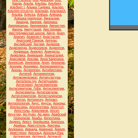
Каида
,
Альба
,
Альбац
,
Альберт
,
Альберт I
,
Альма-Тадема
,
Альпер
,
Альпер-отсосун
,
Альтман
,
АльтманХ
,
Альфа
,
Аляска
,
Алёша
,
Алёшка
,
Алёшка-придурок
,
Амальрик
,
Аманда
,
Америк
,
Америка
,
Американцы
,
Америкюки
,
Амнистия
,
Амона
,
Ампутация
,
Амстердам
,
Амстердамская школа
,
Амур
,
Анал
,
Анализ
,
Анархист
,
Анастасия
,
Анатолий Панков
,
Ангелы
,
Английский
,
Англия
,
Андреев
,
Андромеда
,
Андроников
,
Андропов
,
Андрюша
,
Анекдот
,
Анекдоты
,
Анжелика
,
Анимация
,
Анинаталия
,
Анисимов
,
Анклав
,
Анна Каренина
,
Аннексия
,
Анненков
,
Анон
,
Анонизм
,
Аноним
,
Анонимы
,
Анонкомменты
,
Аноны
,
Антверпен
,
Антибиотики
,
Антигей
,
Антиемитизм
,
Антикомпромат
,
Антикультура
,
Антилопа гну
,
Антипушкин
,
Антисемит
,
Антисемитизм
,
Антисемитизм. ГеБе
,
Антисемитим
,
Антисемиты
,
Антисемтизм
,
Антисенмитизм
,
Антисталинизм
,
Антон
,
Антонеску
,
Антракт
,
Антропология
,
Анус
,
Анусы
,
Аононы
,
Апельсины
,
Апологетика
,
Апостол
,
Апостолы
,
Апреликов
,
Апсит
,
Апухтин
,
Ар Нуво
,
Ар деко
,
Арабский
терроризм
,
Арабы
,
Аргентина
,
Ардеко
,
Арест
,
Арефьева
,
Аризона
,
Арийцы
,
Аристотель
,
Арктика
,
Арлекино
,
Армада
,
Армения
,
Армия
,
Армстронг
,
Арнольд
,
Арнольд Ева
,
Артемизия
,
Артемуй
,
Артемуй