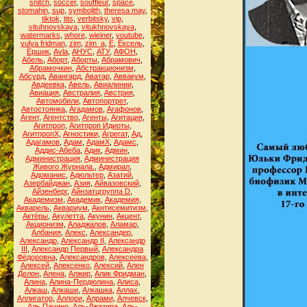
snitch
,
soccer
,
souffleur
,
space
,
stomahin
,
sup
,
symbolith
,
theresa may
,
tiktok
,
tits
,
verbitsky
,
vip
,
vituhnovskaya
,
vitukhnovskaya
,
watermarks
,
whore
,
wieiner
,
youtube
,
yulya fridman
,
zim
,
zim_a
,
Ё
,
Ёксель
,
Ёршик
,
Аvla
,
АНУС
,
АТУ
,
АФОН
,
Абель
,
Аборт
,
Аборты
,
Абрамович
,
Абрамочкин
,
Абстракционизм
,
Абсурд
,
Авангард
,
Аватар
,
Аввакум
,
Авдеевка
,
Авель
,
Авиалинии
,
Авиация
,
Австралия
,
Австрия
,
Автомобили
,
Автопортрет
,
Автостоянка
,
Агадамов
,
Агафонов
,
Агент
,
Агентство
,
Агенты
,
Агитация
,
Агитпроп
,
Агитпроп Идиоты
,
АгитпропХ
,
Агностики
,
Агрегат
,
Ад
,
Адагамов
,
Адам
,
АдамХ
,
Адамс
,
Аддис-Абеба
,
Адик
,
Админ
,
Администрация
,
Администрация
Живого Журнала.
,
Адмирал
,
Адоманис
,
Адюльтер
,
Азатий
,
Азербайджан
,
Азия
,
Айвазовский
,
Айзенберг
,
Айнзатцгруппа D
,
Академизм
,
Академик
,
Академия
,
Акварель
,
Аквариум
,
Акнтисемитизм
,
Актёры
,
Акулетта
,
Акунин
,
Акцент
,
Акционизм
,
Аладжалов
,
Аламар
,
Албания
,
Алекс
,
Александер
,
Александр
,
Александр II
,
Александр
III
,
Александр Первый
,
Александра
Фёдоровна
,
Александров
,
Алексеева
,
Алексей
,
Алексенко
,
Алексий
,
Ален
Делон
,
Алена
,
Алжир
,
Алик Фридман
,
Алина
,
Алина-Пердюлина
,
Алиса
,
Алкаш
,
Алкаши
,
Алкашка
,
Аллах
,
Аллигатор
,
Аллори
,
Алрами
,
Алчевск
,
Аль Пачино
,
Аль-Джазира
,
Аль-